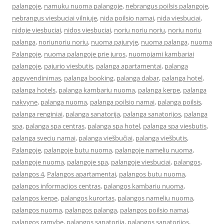
palangoje
,
namuku nuoma palangoje
,
nebrangus poilsis palangoje
,
nebrangus viesbuciai vilniuje
,
nida poilsio namai
,
nida viesbuciai
,
nidoje viesbuciai
,
nidos viesbuciai
,
noriu noriu noriu
,
noriu noriu
palanga
,
noriunoriu noriu
,
nuoma pajuryje
,
nuoma palanga
,
nuoma
Palangoje
,
nuoma palangoje prie juros
,
nuomojami kambariai
palangoje
,
pajurio viesbutis
,
palanga apartamentai
,
palanga
apgyvendinimas
,
palanga booking
,
palanga dabar
,
palanga hotel
,
palanga hotels
,
palanga kambariu nuoma
,
palanga kerpe
,
palanga
nakvyne
,
palanga nuoma
,
palanga poilsio namai
,
palanga poilsis
,
palanga renginiai
,
palanga sanatorija
,
palanga sanatorijos
,
palanga
spa
,
palanga spa centras
,
palanga spa hotel
,
palanga spa viesbutis
,
palanga sveciu namai
,
palanga viešbučiai
,
palanga viešbutis
,
Palangoje
,
palangoje butu nuoma
,
palangoje nameliu nuoma
,
palangoje nuoma
,
palangoje spa
,
palangoje viesbuciai
,
palangos
,
palangos 4
,
Palangos apartamentai
,
palangos butu nuoma
,
palangos informacijos centras
,
palangos kambariu nuoma
,
palangos kerpe
,
palangos kurortas
,
palangos nameliu nuoma
,
palangos nuoma
,
palangos palanga
,
palangos poilsio namai
,
palangos ramybe
,
palangos sanatorija
,
palangos sanatorijos
,