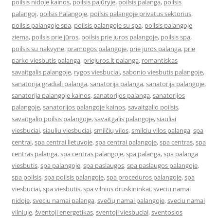
poilsis nidoje kainos
,
poilsis pajūryje
,
poilsis palanga
,
poilsis
palangoj
,
poilsis Palangoje
,
poilsis palangoje privatus sektorius
,
poilsis palangoje spa
,
poilsis palangoje su spa
,
poilsis palangoje
ziema
,
poilsis prie jūros
,
poilsis prie juros palangoje
,
poilsis spa
,
poilsis su nakvyne
,
pramogos palangoje
,
prie juros palanga
,
prie
parko viesbutis palanga
,
priejuros.lt palanga
,
romantiskas
savaitgalis palangoje
,
rygos viesbuciai
,
sabonio viesbutis palangoje
,
sanatorija gradiali palanga
,
sanatorija palanga
,
sanatorija palangoje
,
sanatorija palangoje kainos
,
sanatorijos palanga
,
sanatorijos
palangoje
,
sanatorijos palangoje kainos
,
savaitgalio poilsis
,
savaitgalio poilsis palangoje
,
savaitgalis palangoje
,
siauliai
viesbuciai
,
siauliu viesbuciai
,
smilčių vilos
,
smilciu vilos palanga
,
spa
centrai
,
spa centrai lietuvoje
,
spa centrai palangoje
,
spa centras
,
spa
centras palanga
,
spa centras palangoje
,
spa palanga
,
spa palanga
viesbutis
,
spa palangoje
,
spa paslaugos
,
spa paslaugos palangoje
,
spa poilsis
,
spa poilsis palangoje
,
spa proceduros palangoje
,
spa
viesbuciai
,
spa viesbutis
,
spa vilnius druskininkai
,
sveciu namai
nidoje
,
sveciu namai palanga
,
svečių namai palangoje
,
sveciu namai
vilniuje
,
šventoji energetikas
,
sventoji viesbuciai
,
sventosios