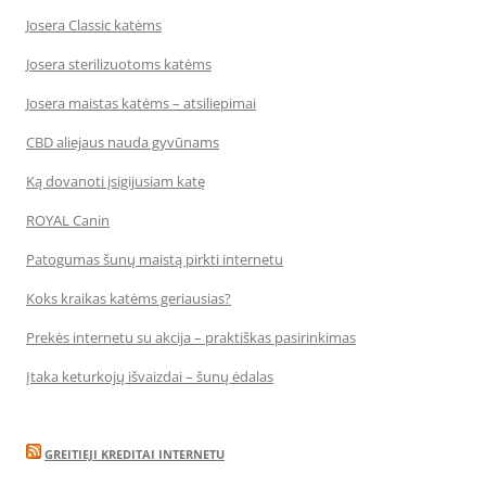
Josera Classic katėms
Josera sterilizuotoms katėms
Josera maistas katėms – atsiliepimai
CBD aliejaus nauda gyvūnams
Ką dovanoti įsigijusiam katę
ROYAL Canin
Patogumas šunų maistą pirkti internetu
Koks kraikas katėms geriausias?
Prekės internetu su akcija – praktiškas pasirinkimas
Įtaka keturkojų išvaizdai – šunų ėdalas
GREITIEJI KREDITAI INTERNETU