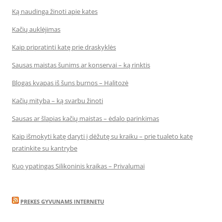
Ką naudinga žinoti apie kates
Kačių auklėjimas
Kaip pripratinti katę prie draskyklės
Sausas maistas šunims ar konservai – ką rinktis
Blogas kvapas iš šuns burnos – Halitozė
Kačių mityba – ką svarbu žinoti
Sausas ar šlapias kačių maistas – ėdalo parinkimas
Kaip išmokyti katę daryti į dėžutę su kraiku – prie tualeto katę
pratinkite su kantrybe
Kuo ypatingas Silikoninis kraikas – Privalumai
PREKES GYVUNAMS INTERNETU