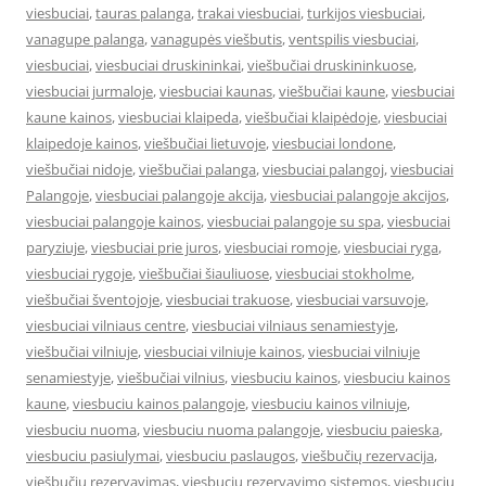
viesbuciai
,
tauras palanga
,
trakai viesbuciai
,
turkijos viesbuciai
,
vanagupe palanga
,
vanagupės viešbutis
,
ventspilis viesbuciai
,
viesbuciai
,
viesbuciai druskininkai
,
viešbučiai druskininkuose
,
viesbuciai jurmaloje
,
viesbuciai kaunas
,
viešbučiai kaune
,
viesbuciai
kaune kainos
,
viesbuciai klaipeda
,
viešbučiai klaipėdoje
,
viesbuciai
klaipedoje kainos
,
viešbučiai lietuvoje
,
viesbuciai londone
,
viešbučiai nidoje
,
viešbučiai palanga
,
viesbuciai palangoj
,
viesbuciai
Palangoje
,
viesbuciai palangoje akcija
,
viesbuciai palangoje akcijos
,
viesbuciai palangoje kainos
,
viesbuciai palangoje su spa
,
viesbuciai
paryziuje
,
viesbuciai prie juros
,
viesbuciai romoje
,
viesbuciai ryga
,
viesbuciai rygoje
,
viešbučiai šiauliuose
,
viesbuciai stokholme
,
viešbučiai šventojoje
,
viesbuciai trakuose
,
viesbuciai varsuvoje
,
viesbuciai vilniaus centre
,
viesbuciai vilniaus senamiestyje
,
viešbučiai vilniuje
,
viesbuciai vilniuje kainos
,
viesbuciai vilniuje
senamiestyje
,
viešbučiai vilnius
,
viesbuciu kainos
,
viesbuciu kainos
kaune
,
viesbuciu kainos palangoje
,
viesbuciu kainos vilniuje
,
viesbuciu nuoma
,
viesbuciu nuoma palangoje
,
viesbuciu paieska
,
viesbuciu pasiulymai
,
viesbuciu paslaugos
,
viešbučių rezervacija
,
viešbučių rezervavimas
,
viesbuciu rezervavimo sistemos
,
viesbuciu