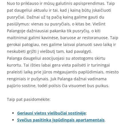
Nuo to priklauso ir mūsų galutinis apsisprendimas. Taip
pat daugeliui aktualu ir tai, kad į kainą būtų įskaičiuoti
pusryčiai. Dažnai už tą pačią kainą galime gauti du
pasiūlymus: vienas su pusryčiais, o kitas be. Viešint
Palangoje dažniausiai pakanka tik pusryčių, o kiti
maitinimai galimi kavinėse, baruose ar restoranuose. Taip
gerokai patogiau, nes galime laisvai planuoti savo laiką ir
neskubėti grįžti į viešbutį tam, kad pavalgyti.
Palanga daugeliui asocijuojasi su atostogoms skirtu
kurortu. Tai išties labai gera vieta pailsėti ir turiningai
praleisti laiką prie jūros mėgaujantis paplūdimiais, miesto
renginiais ir pušynais. Juk Palanga dažnai vadinama
pajūrio sostine, todėl poilsis čia visuomet bus puikus.
Taip pat pasidomėkite:
Geriausi vietos viešbučiai sostinėje
;
Svečius pasitinka įspūdingais apartamentais
.