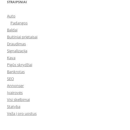
STRAIPSNIAI
Auto
Padangos
Baldai
Buitiniai prietaisai
Draudimas
Signalizacija
Kava
Pigūs skrydžiai
Bankrotas
SEO
Annonser
Įvairovės
Visi skelbimai
Statyba
Veža į oro uostus