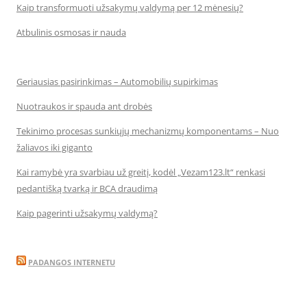
Kaip transformuoti užsakymų valdymą per 12 mėnesių?
Atbulinis osmosas ir nauda
Geriausias pasirinkimas – Automobilių supirkimas
Nuotraukos ir spauda ant drobės
Tekinimo procesas sunkiųjų mechanizmų komponentams – Nuo
žaliavos iki giganto
Kai ramybė yra svarbiau už greitį, kodėl „Vezam123.lt“ renkasi
pedantišką tvarką ir BCA draudimą
Kaip pagerinti užsakymų valdymą?
PADANGOS INTERNETU