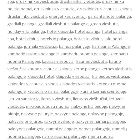
spa
,
druskininkai viesbuciai
,
druskininkai viesbutis
,
druskininku
poilsio namai
,
druskininku viesbuciai
,
druskininku viesbuciai kainos
,
druskininku viesbutis
,
energetikas šventoji
,
gamanta hotel palanga
,
gradiali palanga
,
gradiali viesbutis palangoje
,
green viesbutis
,
holiday villa palanga
,
hotel klaipeda
,
hotel palanga
,
hotel palanga
spa
,
hotel vilnius
,
hotels in palanga
,
hotels in vilnius
,
info hotel
palanga
,
jurmala viesbuciai
,
kainos palangoje
,
kambariai Palangoje
,
kambario nuoma palangoje
,
kambariu nuoma palanga
,
kambariu
nuoma Palangoje
,
kaunas viesbuciai
,
kaunas viesbutis
,
kauno
viešbučiai
,
kauno viesbuciai kainos
,
kerpė palanga
,
kerpes viesbutis
palangoje
,
klaipeda hotel
,
klaipeda viesbuciai
,
klaipedos viesbuciai
,
klaipedos viesbuciai kainos
,
klaipedos viesbutis
,
kotedzu nuoma
palangoje
,
ktu poilsio namai palangoje
,
kursiu kaimas sventojoje
,
lietuva sanatorija
,
lietuva viesbutis
,
lietuvos viešbučiai
,
lietuvos
viešbutis
,
mikroautobusu nuoma
,
nakvyne klaipedoje
,
nakvynė
nidoje
,
nakvyne pajuryje
,
nakvyne palanga
,
nakvyne palangoje
,
nakvyne prie juros
,
nakvyne vilniuje
,
nakvynes namai palangoje
,
nakvynes palangoje
,
namai palangoje
,
namas palangoje
,
namelių
nuoma palangoje
,
namo nuoma palangoje
,
namu nuoma