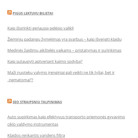
PIGUS LEKTUVU BILIETAI
Kaip išsirinkti geriausią pelėsio valiklį
Žieminių padangų žymėjimas yra svarbus – kaip išvengti klaidų
Medinės žaidimų aikštelės vaikams – pristatymas ir surinkimas
Kaip sutaupyti aptveriant kaimo sodybą?
Maži nuotekų valymo įrenginiai gali veikti ne tik tyliai, bet ir
„nematomai‘‘?
SEO STRAIPSNIU TALPINIMAS
Auto supirkimas kaip efektyvus transporto priemonės gyvavimo
ciklo valdymo instrumentas
Klaidos renkantis vandens filtrą