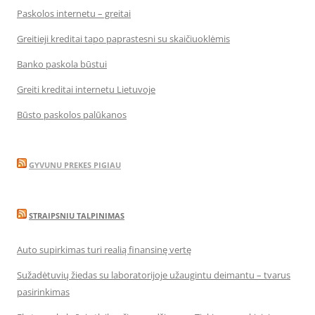
Paskolos internetu – greitai
Greitieji kreditai tapo paprastesni su skaičiuoklėmis
Banko paskola būstui
Greiti kreditai internetu Lietuvoje
Būsto paskolos palūkanos
GYVUNU PREKES PIGIAU
STRAIPSNIU TALPINIMAS
Auto supirkimas turi realią finansinę vertę
Sužadėtuvių žiedas su laboratorijoje užaugintu deimantu – tvarus
pasirinkimas