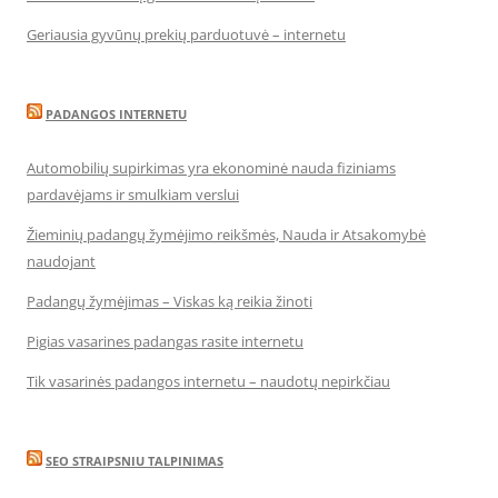
Geriausia gyvūnų prekių parduotuvė – internetu
PADANGOS INTERNETU
Automobilių supirkimas yra ekonominė nauda fiziniams
pardavėjams ir smulkiam verslui
Žieminių padangų žymėjimo reikšmės, Nauda ir Atsakomybė
naudojant
Padangų žymėjimas – Viskas ką reikia žinoti
Pigias vasarines padangas rasite internetu
Tik vasarinės padangos internetu – naudotų nepirkčiau
SEO STRAIPSNIU TALPINIMAS