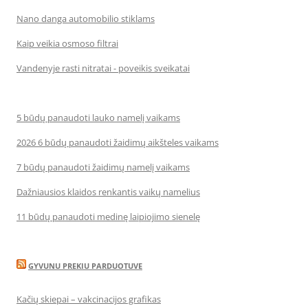
Nano danga automobilio stiklams
Kaip veikia osmoso filtrai
Vandenyje rasti nitratai - poveikis sveikatai
5 būdų panaudoti lauko namelį vaikams
2026 6 būdų panaudoti žaidimų aikšteles vaikams
7 būdų panaudoti žaidimų namelį vaikams
Dažniausios klaidos renkantis vaikų namelius
11 būdų panaudoti medinę laipiojimo sienelę
GYVUNU PREKIU PARDUOTUVE
Kačių skiepai – vakcinacijos grafikas