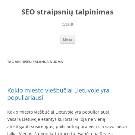
Skip
to
SEO straipsnių talpinimas
content
cytai.lt
Menu
TAG ARCHIVES:
PALANGA NUOMA
Kokio miesto viešbučiai Lietuvoje yra
populiariausi
Kokio miesto viešbučiai Lietuvoje yra populiariausi
Vasarą Lietuvoje esantys kurortai vilioja ne vieną
atostogauti susirengusį poilsiautoją praleisti čia savo laisvą
laiką. Vienas iš populiarių kurortų esančių pajūryje –