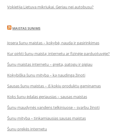
Vokietija Lietuva mikriukai. Geriau nei autobusu?
MAISTAS SUNIMS
Josera šunų maistas – kokybė, nauda ir pasirinkimas
Kur pirkti šunų maistą: internetu ar fizinėje parduotuvėje?
Šunų maistas internetu – greita, patogu ir pigiau
Kokybiška šunų mityba – ką naudinga žinoti
Sausas šunų maistas – iš kokių produktų gaminamas
Koks šunų ėdalas geriausias – sausas maistas
Šunų maudynės vandens telkiniuose – svarbu žinoti
Šunų mityba – tinkamiausias sausas maistas
Šunų prekės internetu