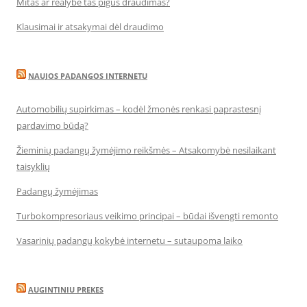
Mitas ar realybė tas pigus draudimas?
Klausimai ir atsakymai dėl draudimo
NAUJOS PADANGOS INTERNETU
Automobilių supirkimas – kodėl žmonės renkasi paprastesnį
pardavimo būdą?
Žieminių padangų žymėjimo reikšmės – Atsakomybė nesilaikant
taisyklių
Padangų žymėjimas
Turbokompresoriaus veikimo principai – būdai išvengti remonto
Vasarinių padangų kokybė internetu – sutaupoma laiko
AUGINTINIU PREKES