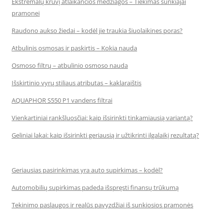
Ekstremalų krūvį atlaikančios medžiagos – Tiekimas sunkiajai
pramonei
Raudono aukso žiedai – kodėl jie traukia šiuolaikines poras?
Atbulinis osmosas ir paskirtis – Kokia nauda
Osmoso filtrų – atbulinio osmoso nauda
Išskirtinio vyrų stiliaus atributas – kaklaraištis
AQUAPHOR S550 P1 vandens filtrai
Vienkartiniai rankšluosčiai: kaip išsirinkti tinkamiausią variantą?
Geliniai lakai: kaip išsirinkti geriausią ir užtikrinti ilgalaikį rezultatą?
Geriausias pasirinkimas yra auto supirkimas – kodėl?
Automobilių supirkimas padeda išspręsti finansų trūkumą
Tekinimo paslaugos ir realūs pavyzdžiai iš sunkiosios pramonės