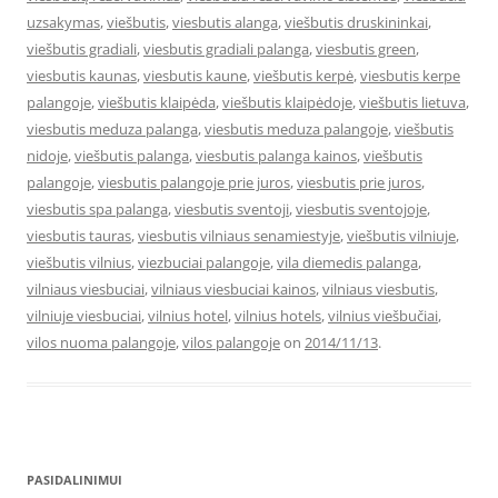
uzsakymas
,
viešbutis
,
viesbutis alanga
,
viešbutis druskininkai
,
viešbutis gradiali
,
viesbutis gradiali palanga
,
viesbutis green
,
viesbutis kaunas
,
viesbutis kaune
,
viešbutis kerpė
,
viesbutis kerpe
palangoje
,
viešbutis klaipėda
,
viešbutis klaipėdoje
,
viešbutis lietuva
,
viesbutis meduza palanga
,
viesbutis meduza palangoje
,
viešbutis
nidoje
,
viešbutis palanga
,
viesbutis palanga kainos
,
viešbutis
palangoje
,
viesbutis palangoje prie juros
,
viesbutis prie juros
,
viesbutis spa palanga
,
viesbutis sventoji
,
viesbutis sventojoje
,
viesbutis tauras
,
viesbutis vilniaus senamiestyje
,
viešbutis vilniuje
,
viešbutis vilnius
,
viezbuciai palangoje
,
vila diemedis palanga
,
vilniaus viesbuciai
,
vilniaus viesbuciai kainos
,
vilniaus viesbutis
,
vilniuje viesbuciai
,
vilnius hotel
,
vilnius hotels
,
vilnius viešbučiai
,
vilos nuoma palangoje
,
vilos palangoje
on
2014/11/13
.
PASIDALINIMUI