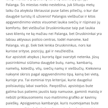
Palanga. Šis miestas nieko nestebina, juk šiltuoju metų
laiku čia atvyksta tikriausiai puse šalies piliečių, o kur dar
daugybė turistų iš užsienio? Palangos viešbučiai ir kitos
apgyvendinimo vietos visuomet laukia svečių ir rūpinasi jų
komfortu. Bet viešbučiai Druskininkuose taip pat laukia
savo klientų ne ką mažiau nei Palanga, bet Druskininkai yra
labiau aktyvaus poilsio centras, todėl manome, kad
Palanga, vis gi, šiek tiek lenkia Druskininkus, nors kai
kuriose srityse, pozicijų, gal ir neužleidžia.
Kur apsistoti atvykus į kurortą ilgai svarstyti netenka. Jūsų
pasirinkimui siūloma daugybė butų, namų, kambarių,
namelių, kotedžų, vilų, svečių namų ir viešbučių. Kiekviena
nakvynė skirsis pagal apgyvendinimo tipą, kainą bei vietą,
kurioje yra. Tai esminiai trys kriterijai, kurie daugeliui
poilsiautojų labai svarbūs. Pavyzdžiui, apsistojus bute
galima bus patiems jaustis kaip namuose, gaminti maistą ir
nebūti priklausomiems nuo maitinimo grafiko ar kavinių
paieškų. Apsigyvenus kambaryje, kuris nuomojamas bute