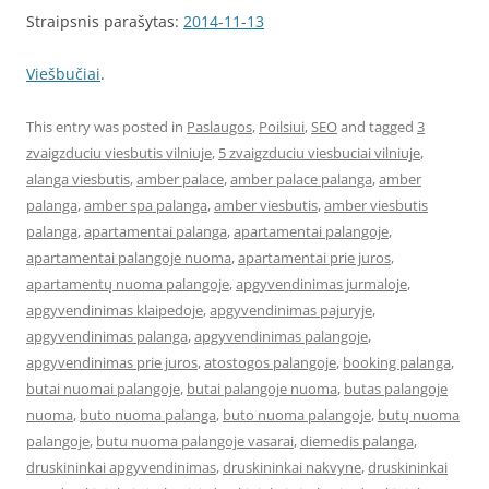
Straipsnis parašytas:
2014-11-13
Viešbučiai
.
This entry was posted in
Paslaugos
,
Poilsiui
,
SEO
and tagged
3
zvaigzduciu viesbutis vilniuje
,
5 zvaigzduciu viesbuciai vilniuje
,
alanga viesbutis
,
amber palace
,
amber palace palanga
,
amber
palanga
,
amber spa palanga
,
amber viesbutis
,
amber viesbutis
palanga
,
apartamentai palanga
,
apartamentai palangoje
,
apartamentai palangoje nuoma
,
apartamentai prie juros
,
apartamentų nuoma palangoje
,
apgyvendinimas jurmaloje
,
apgyvendinimas klaipedoje
,
apgyvendinimas pajuryje
,
apgyvendinimas palanga
,
apgyvendinimas palangoje
,
apgyvendinimas prie juros
,
atostogos palangoje
,
booking palanga
,
butai nuomai palangoje
,
butai palangoje nuoma
,
butas palangoje
nuoma
,
buto nuoma palanga
,
buto nuoma palangoje
,
butų nuoma
palangoje
,
butu nuoma palangoje vasarai
,
diemedis palanga
,
druskininkai apgyvendinimas
,
druskininkai nakvyne
,
druskininkai