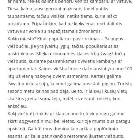
ar name, reikės dalintis bendru vonios kambariu ar virtuve.
Tiesa, kaina juose gerokai mažesnė, todėl patiks
taupantiems, tačiau visiškai netiks tiems, kurie ieško
privatumo. Pripažinkim, kad ne kiekvienas nori dalintis
virtuve ar vonia su nepažįstamais žmonėmis.
Kokio miesto? Kitas populiarus pasirinkimas – Palangos
viešbučiai. Jie yra įvairių lygių, tačiau populiariausias
pasirinkimas išlieka ekonominės klasės trijų žvaigždučių
viešbutis, kuriame pasirenkamas dvivietis kambarys ar
apartamentai. Kainos viešbučiuose dažniausiai yra nuo 100
litų už vieną nakvynę dviem asmenims. Kartais galima
išvysti puikių akcijų, kuomet galima apsistoti pigiau. Turistų
sezono metu kainos padidėja. Be to, ir laisvų likusių vietų
skaičius greitai sumažėja, todėl rezervuoti reikėtų kuo
anksčiau.
Kokį viešbutį rinktis priklauso nuo to, kiek pinigų galime
skirti apgyvendinimui bei vietos, kurioje mums bus patogu
apsistoti. Galbūt mus domina kuo arčiau paplūdimio
esantis, ar šalia patinkančio restorano įkurtas viešbutis.