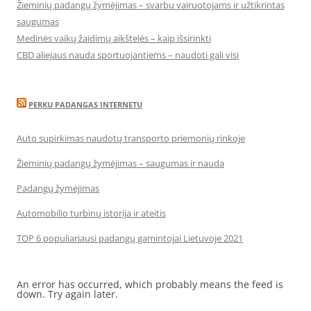
Žieminių padangų žymėjimas – svarbu vairuotojams ir užtikrintas
saugumas
Medinės vaikų žaidimų aikštelės – kaip išsirinkti
CBD aliejaus nauda sportuojantiems – naudoti gali visi
PERKU PADANGAS INTERNETU
Auto supirkimas naudotų transporto priemonių rinkoje
Žieminių padangų žymėjimas – saugumas ir nauda
Padangų žymėjimas
Automobilio turbinų istorija ir ateitis
TOP 6 populiariausi padangų gamintojai Lietuvoje 2021
An error has occurred, which probably means the feed is
down. Try again later.