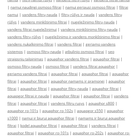
|
namui naudingi osmoso filtrai
|
namui geriausi osmoso filtrai
|
filtrai
namui
|
vandens filtrų nauda
|
filtrų rūšys ir nauda
|
vandens filtrų
rūšys
|
vandens minkštinimo filtrai
|
nugeležinimo filtrų nauda
|
vandens filtrai nugeležinimui
|
vandens minkštinimo filtrų nauda
|
vandens filtrų rūšys
|
nugeležinimo ir vandens monkštinimo filtrai
|
vandens nukalkinimo filtrai
|
vandens filtrai
|
geriamo vandens
sistemos
|
osmoso filtrų nauda
|
atbulinio osmoso filtrai
|
seo
straipsniu talpinimas
|
aquaphor vandens filtrai
|
aquaphor filtrai
|
osmoso filtrų nauda
|
osmoso filtrai
|
vandens filtrai aquaphor
|
geriamo vandens filtrai
|
aquaphor filtrai
|
aquaphor filtrai
|
aquaphor
filtrai
|
aquaphor filtrai
|
aquaphor namams ir pramonei
|
aquaphor
filtrai
|
aquaphor filtrai
|
aquaphor filtrų nauda
|
aquaphor filtrai
|
aquapgor filtrai ir nauda
|
aquaphor filtrai
|
aquaphor filtrai
|
vandens
filtrai
|
aquaphor filtrai
|
vandens filtru rusys
|
aquaphor s800
|
aquaphor ro-101s
|
aquaphor ro-102s
|
aquapgor s550
|
aquaphor
s1000
|
namui ir biurui aquaphor filtrai
|
namams ir biurui aquaphor
filtrai
|
kodel aquaphor filtrai
|
aquaphor filtrai
|
vandens filtrai
|
aquaphor filtrai
|
aquaphor ro-101s
|
aquaphor ro-202s
|
aquaphor ro-