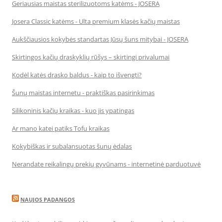
Geriausias maistas sterilizuotoms katėms - JOSERA
Josera Classic katėms - Ulta premium klasės kačių maistas
Aukščiausios kokybės standartas Jūsų šuns mitybai - JOSERA
Skirtingos kačių draskyklių rūšys – skirtingi privalumai
Kodėl katės drasko baldus - kaip to išvengti?
Šunų maistas internetu - praktiškas pasirinkimas
Silikoninis kačių kraikas - kuo jis ypatingas
Ar mano katei patiks Tofu kraikas
Kokybiškas ir subalansuotas šunų ėdalas
Nerandate reikalingų prekių gyvūnams - internetinė parduotuvė
NAUJOS PADANGOS