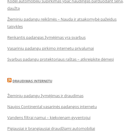
Kodėl automobilių supirkimas ypač naudingas parduodant seną,
daužtą
Žieminių padangų reikšmės – Nauda ir atsakomybė pažeidus
taisykles
Renkantis padangas žymėjimas yra svarbus
Vasarinių padangų pirkimo internetu privalumai
Svarbus padangų protektoriaus raštas – atkreipkite dėmesį
DRAUDIMAS INTERNETU
Žieminių padangų žymėjimas ir draudimas
Naujos Continental vasarinės padangos internetu
Vandens filtrai namui – kiekvienam gyventojui
Pigiausiai ir brangiausiai draudžiami automobiliai