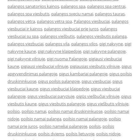
palangos sanatorijos kainos
,
palangos spa
,
palangos spa centrai
,
palangos spa viesbutis
,
palangos sveciu namai
,
palangos tauras
,
palangos vėtra
,
palangos vėtra spa
,
Palangos viesbuciai
,
palangos
viesbuciai ir kainos
,
palangos viesbuciai prie juros
,
palangos
viesbuciai su spa
,
palangos viešbutis
,
palangos viesbutis palanga
,
palangos viezbuciai
,
palangos vila
,
palangos vilos
,
pigi nakvyne
,
pigi
nakvyne kaune
,
pigi nakvyne klaipedoje
,
pigi nakvyne palangoje
,
pigi nakvynė vilniuje
,
pigi nuoma Palangoje
,
pigiausi viesbuciai
kaune
,
pigiausi viesbuciai vilniuje
,
pigiausias viesbutis vilniuje
,
pigus
apgyvendinimas palangoje
,
pigus kambariai palangoje
,
pigus poilsis
druskininkuose
,
pigus poilsis palangoje
,
pigus viesbuciai
,
pigus
viesbuciai kaune
,
pigus viesbuciai klaipedoje
,
pigus viesbuciai
palangoje
,
pigus viesbuciai paryziuje
,
pigūs viešbučiai vilniuje
,
pigus
viesbutis kaune
,
pigus viesbutis palangoje
,
pigus viešbutis vilniuje
,
poilsio
,
poilsio namai
,
poilsio namai druskininkuose
,
poilsio namai
nidoje
,
poilsio namai palanga
,
poilsio namai palangoje
,
poilsio
namai prie juros
,
poilsio nameliai palangoje
,
poilsis
,
poilsis
druskininkuose
,
poilsis dviems
,
poilsis lietuvoje
,
poilsis nidoje
,