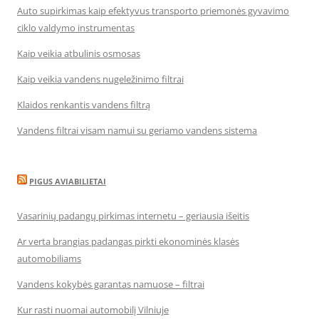
Auto supirkimas kaip efektyvus transporto priemonės gyvavimo
ciklo valdymo instrumentas
Kaip veikia atbulinis osmosas
Kaip veikia vandens nugeležinimo filtrai
Klaidos renkantis vandens filtrą
Vandens filtrai visam namui su geriamo vandens sistema
PIGUS AVIABILIETAI
Vasarinių padangų pirkimas internetu – geriausia išeitis
Ar verta brangias padangas pirkti ekonominės klasės
automobiliams
Vandens kokybės garantas namuose – filtrai
Kur rasti nuomai automobilį Vilniuje