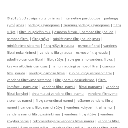
© 2013
SEO straipsniu talpinimas
|
internetine parduotuve
|
padangų
žymėjimas
|
padangų žymėjimas
|
žieminių padangų žymėjimas
|
filtrų
rūšys
|
filtrai nugeležinimui
|
osmoso filtrai> |
osmoso filtrų nauda
|
osmoso filtrai
|
filtrų rūšys
|
minkštinimo filtrų naudojimas
|
minkštinimo sistema
|
filtrų rūšys ir nauda
|
osmoso filtrai
|
vandens
filtrai nukalkinimui
|
vandens filtrų nauda
|
osmoso filtrų nauda
|
atbulinio osmoso filtrai
|
filtrų rūšys
|
apie geriamo vandens filtrus
|
kas yra atbulinis osmosas
|
namui naudingi osmoso filtrai
|
osmoso
filtrų nauda
|
naudingi osmoso filtrai
|
kuo naudingi osmoso filtrai
|
vandens filtravimo sistemos
|
filtrų namui pasirinkimas
|
filtrai
komfortui namuose
|
vandens filtrai namui
|
filtrai namams
|
vandens
filtrai kokybei
|
tinkamiausi vandens filtrai namui
|
vandens filtravimo
sistemos namui
|
filtrų sprendimai namui
|
ieškome vandens filtrų
namui
|
vandens filtrų namui rūšys
|
vandens kokybei filtrai namui
|
vandens namui filtrų pasirinkimas
|
vandens filtrų rtūšys
|
vandens
kokybei name
|
rekomenduojami vandens filtrai namui
|
vandens filtrai
namui
|
filtrų namui rūšys
|
vandens filtrų rūšys
|
vandens filtrai namui