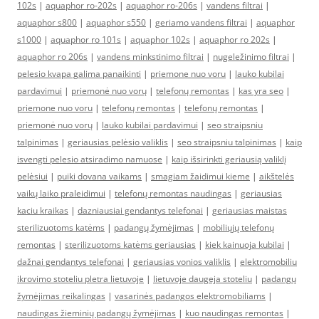
102s
|
aquaphor ro-202s
|
aquaphor ro-206s
|
vandens filtrai
|
aquaphor s800
|
aquaphor s550
|
geriamo vandens filtrai
|
aquaphor
s1000
|
aquaphor ro 101s
|
aquaphor 102s
|
aquaphor ro 202s
|
aquaphor ro 206s
|
vandens minkstinimo filtrai
|
nugeležinimo filtrai
|
pelesio kvapa galima panaikinti
|
priemone nuo voru
|
lauko kubilai
pardavimui
|
priemonė nuo vorų
|
telefonų remontas
|
kas yra seo
|
priemone nuo voru
|
telefonų remontas
|
telefonų remontas
|
priemonė nuo vorų
|
lauko kubilai pardavimui
|
seo straipsniu
talpinimas
|
geriausias pelėsio valiklis
|
seo straipsniu talpinimas
|
kaip
isvengti pelesio atsiradimo namuose
|
kaip išsirinkti geriausią valiklį
pelėsiui
|
puiki dovana vaikams
|
smagiam žaidimui kieme
|
aikštelės
vaikų laiko praleidimui
|
telefonų remontas naudingas
|
geriausias
kaciu kraikas
|
dazniausiai gendantys telefonai
|
geriausias maistas
sterilizuotoms katėms
|
padangų žymėjimas
|
mobiliųjų telefonų
remontas
|
sterilizuotoms katėms geriausias
|
kiek kainuoja kubilai
|
dažnai gendantys telefonai
|
geriausias vonios valiklis
|
elektromobiliu
ikrovimo stoteliu pletra lietuvoje
|
lietuvoje daugeja stoteliu
|
padangų
žymėjimas reikalingas
|
vasarinės padangos elektromobiliams
|
naudingas žieminių padangų žymėjimas
|
kuo naudingas remontas
|