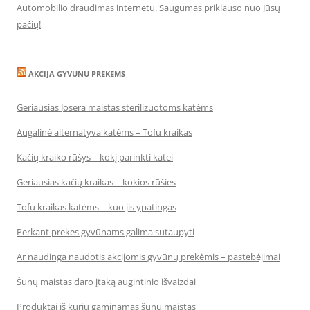
Automobilio draudimas internetu. Saugumas priklauso nuo Jūsų
pačių!
AKCIJA GYVUNU PREKEMS
Geriausias Josera maistas sterilizuotoms katėms
Augalinė alternatyva katėms – Tofu kraikas
Kačių kraiko rūšys – kokį parinkti katei
Geriausias kačių kraikas – kokios rūšies
Tofu kraikas katėms – kuo jis ypatingas
Perkant prekes gyvūnams galima sutaupyti
Ar naudinga naudotis akcijomis gyvūnų prekėmis – pastebėjimai
Šunų maistas daro įtaką augintinio išvaizdai
Produktai iš kurių gaminamas šunų maistas