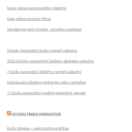
Nano danga automobilio stiklams
Kaip veikia osmoso filtrai
Vandenyje rasti nitratai - poveikis sveikatai
5 būdų panaudoti lauko namelį vaikams
2026 6 būdų panaudoti žaidimų aikšteles vaikams
7 būdų panaudoti žaidimų namelį vaikams
Dažniausios klaidos renkantis vaikų namelius
11 būdų panaudoti medinę laipiojimo sienelę
GYVUNU PREKIU PARDUOTUVE
Kačių skiepai – vakcinacijos grafikas