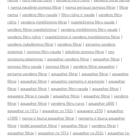
|
namui naudingi osmoso filtrai
|
namui geriausi osmoso filtrai
|
filtrai
namui
|
vandens filtrų nauda
|
filtrų rūšys ir nauda
|
vandens filtrų
rūšys
|
vandens minkštinimo filtrai
|
nugeležinimo filtrų nauda
|
vandens filtrai nugeležinimui
|
vandens minkštinimo filtrų nauda
|
vandens filtrų rūšys
|
nugeležinimo ir vandens monkštinimo filtrai
|
vandens nukalkinimo filtrai
|
vandens filtrai
|
geriamo vandens
sistemos
|
osmoso filtrų nauda
|
atbulinio osmoso filtrai
|
seo
straipsniu talpinimas
|
aquaphor vandens filtrai
|
aquaphor filtrai
|
osmoso filtrų nauda
|
osmoso filtrai
|
vandens filtrai aquaphor
|
geriamo vandens filtrai
|
aquaphor filtrai
|
aquaphor filtrai
|
aquaphor
filtrai
|
aquaphor filtrai
|
aquaphor namams ir pramonei
|
aquaphor
filtrai
|
aquaphor filtrai
|
aquaphor filtrų nauda
|
aquaphor filtrai
|
aquapgor filtrai ir nauda
|
aquaphor filtrai
|
aquaphor filtrai
|
vandens
filtrai
|
aquaphor filtrai
|
vandens filtru rusys
|
aquaphor s800
|
aquaphor ro-101s
|
aquaphor ro-102s
|
aquapgor s550
|
aquaphor
s1000
|
namui ir biurui aquaphor filtrai
|
namams ir biurui aquaphor
filtrai
|
kodel aquaphor filtrai
|
aquaphor filtrai
|
vandens filtrai
|
aquaphor filtrai
|
aquaphor ro-101s
|
aquaphor ro-202s
|
aquaphor ro-