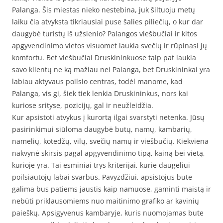
Palanga. Šis miestas nieko nestebina, juk šiltuoju metų
laiku čia atvyksta tikriausiai puse šalies piliečių, o kur dar
daugybė turistų iš užsienio? Palangos viešbučiai ir kitos
apgyvendinimo vietos visuomet laukia svečių ir rūpinasi jų
komfortu. Bet viešbučiai Druskininkuose taip pat laukia
savo klientų ne ką mažiau nei Palanga, bet Druskininkai yra
labiau aktyvaus poilsio centras, todėl manome, kad
Palanga, vis gi, šiek tiek lenkia Druskininkus, nors kai
kuriose srityse, pozicijų, gal ir neužleidžia.
Kur apsistoti atvykus į kurortą ilgai svarstyti netenka. Jūsų
pasirinkimui siūloma daugybė butų, namų, kambarių,
namelių, kotedžų, vilų, svečių namų ir viešbučių. Kiekviena
nakvynė skirsis pagal apgyvendinimo tipą, kainą bei vietą,
kurioje yra. Tai esminiai trys kriterijai, kurie daugeliui
poilsiautojų labai svarbūs. Pavyzdžiui, apsistojus bute
galima bus patiems jaustis kaip namuose, gaminti maistą ir
nebūti priklausomiems nuo maitinimo grafiko ar kavinių
paieškų. Apsigyvenus kambaryje, kuris nuomojamas bute