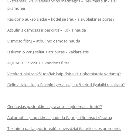
Ekstremalų krūvį atlaikančios medžiagos – Tiekimas sunkiajai
pramonei
Raudono aukso žiedai – kodėl jie traukia šiuolaikines poras?
Atbulinis osmosas ir paskirtis – Kokia nauda
Osmoso filtrų – atbulinio osmoso nauda
Išskirtinio vyrų stiliaus atributas – kaklaraištis
AQUAPHOR S550 P1 vandens filtrai
Vienkartiniai rankšluosčiai: kaip išsirinkti tinkamiausią variantą?
Geliniai lakai: kaip išsirinkti geriausią ir užtikrinti ilgalaikį rezultatą?
Geriausias pasirinkimas yra auto supirkimas – kodėl?
Automobilių supirkimas padeda išspręsti finansų trūkumą
Tekinimo paslaugos ir realūs pavyzdžiai iš sunkiosios pramonės