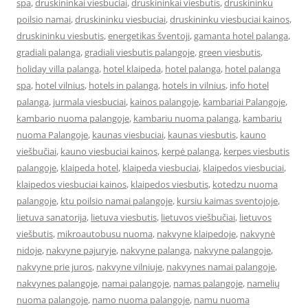
spa
,
druskininkai viesbuciai
,
druskininkai viesbutis
,
druskininku
poilsio namai
,
druskininku viesbuciai
,
druskininku viesbuciai kainos
,
druskininku viesbutis
,
energetikas šventoji
,
gamanta hotel palanga
,
gradiali palanga
,
gradiali viesbutis palangoje
,
green viesbutis
,
holiday villa palanga
,
hotel klaipeda
,
hotel palanga
,
hotel palanga
spa
,
hotel vilnius
,
hotels in palanga
,
hotels in vilnius
,
info hotel
palanga
,
jurmala viesbuciai
,
kainos palangoje
,
kambariai Palangoje
,
kambario nuoma palangoje
,
kambariu nuoma palanga
,
kambariu
nuoma Palangoje
,
kaunas viesbuciai
,
kaunas viesbutis
,
kauno
viešbučiai
,
kauno viesbuciai kainos
,
kerpė palanga
,
kerpes viesbutis
palangoje
,
klaipeda hotel
,
klaipeda viesbuciai
,
klaipedos viesbuciai
,
klaipedos viesbuciai kainos
,
klaipedos viesbutis
,
kotedzu nuoma
palangoje
,
ktu poilsio namai palangoje
,
kursiu kaimas sventojoje
,
lietuva sanatorija
,
lietuva viesbutis
,
lietuvos viešbučiai
,
lietuvos
viešbutis
,
mikroautobusu nuoma
,
nakvyne klaipedoje
,
nakvynė
nidoje
,
nakvyne pajuryje
,
nakvyne palanga
,
nakvyne palangoje
,
nakvyne prie juros
,
nakvyne vilniuje
,
nakvynes namai palangoje
,
nakvynes palangoje
,
namai palangoje
,
namas palangoje
,
namelių
nuoma palangoje
,
namo nuoma palangoje
,
namu nuoma