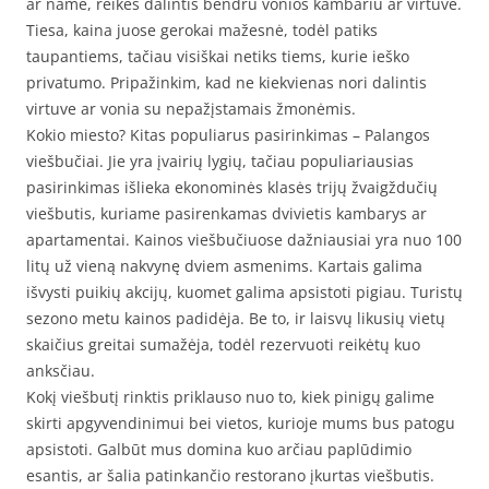
ar name, reikės dalintis bendru vonios kambariu ar virtuve.
Tiesa, kaina juose gerokai mažesnė, todėl patiks
taupantiems, tačiau visiškai netiks tiems, kurie ieško
privatumo. Pripažinkim, kad ne kiekvienas nori dalintis
virtuve ar vonia su nepažįstamais žmonėmis.
Kokio miesto? Kitas populiarus pasirinkimas – Palangos
viešbučiai. Jie yra įvairių lygių, tačiau populiariausias
pasirinkimas išlieka ekonominės klasės trijų žvaigždučių
viešbutis, kuriame pasirenkamas dvivietis kambarys ar
apartamentai. Kainos viešbučiuose dažniausiai yra nuo 100
litų už vieną nakvynę dviem asmenims. Kartais galima
išvysti puikių akcijų, kuomet galima apsistoti pigiau. Turistų
sezono metu kainos padidėja. Be to, ir laisvų likusių vietų
skaičius greitai sumažėja, todėl rezervuoti reikėtų kuo
anksčiau.
Kokį viešbutį rinktis priklauso nuo to, kiek pinigų galime
skirti apgyvendinimui bei vietos, kurioje mums bus patogu
apsistoti. Galbūt mus domina kuo arčiau paplūdimio
esantis, ar šalia patinkančio restorano įkurtas viešbutis.