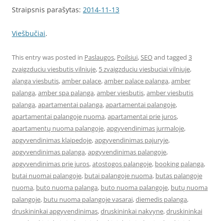
Straipsnis parašytas:
2014-11-13
Viešbučiai
.
This entry was posted in
Paslaugos
,
Poilsiui
,
SEO
and tagged
3
zvaigzduciu viesbutis vilniuje
,
5 zvaigzduciu viesbuciai vilniuje
,
alanga viesbutis
,
amber palace
,
amber palace palanga
,
amber
palanga
,
amber spa palanga
,
amber viesbutis
,
amber viesbutis
palanga
,
apartamentai palanga
,
apartamentai palangoje
,
apartamentai palangoje nuoma
,
apartamentai prie juros
,
apartamentų nuoma palangoje
,
apgyvendinimas jurmaloje
,
apgyvendinimas klaipedoje
,
apgyvendinimas pajuryje
,
apgyvendinimas palanga
,
apgyvendinimas palangoje
,
apgyvendinimas prie juros
,
atostogos palangoje
,
booking palanga
,
butai nuomai palangoje
,
butai palangoje nuoma
,
butas palangoje
nuoma
,
buto nuoma palanga
,
buto nuoma palangoje
,
butų nuoma
palangoje
,
butu nuoma palangoje vasarai
,
diemedis palanga
,
druskininkai apgyvendinimas
,
druskininkai nakvyne
,
druskininkai