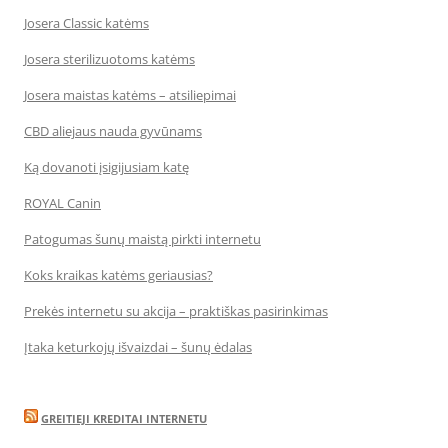
Josera Classic katėms
Josera sterilizuotoms katėms
Josera maistas katėms – atsiliepimai
CBD aliejaus nauda gyvūnams
Ką dovanoti įsigijusiam katę
ROYAL Canin
Patogumas šunų maistą pirkti internetu
Koks kraikas katėms geriausias?
Prekės internetu su akcija – praktiškas pasirinkimas
Įtaka keturkojų išvaizdai – šunų ėdalas
GREITIEJI KREDITAI INTERNETU