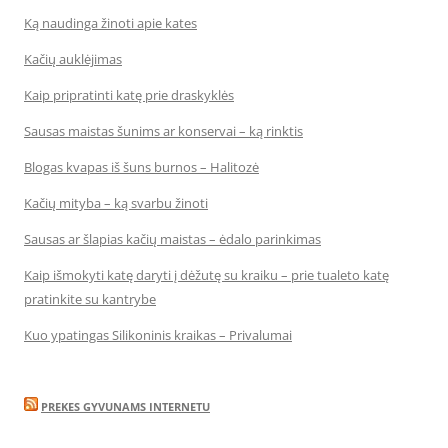
Ką naudinga žinoti apie kates
Kačių auklėjimas
Kaip pripratinti katę prie draskyklės
Sausas maistas šunims ar konservai – ką rinktis
Blogas kvapas iš šuns burnos – Halitozė
Kačių mityba – ką svarbu žinoti
Sausas ar šlapias kačių maistas – ėdalo parinkimas
Kaip išmokyti katę daryti į dėžutę su kraiku – prie tualeto katę
pratinkite su kantrybe
Kuo ypatingas Silikoninis kraikas – Privalumai
PREKES GYVUNAMS INTERNETU