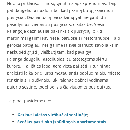
Nuo to priklauso ir mūsų galutinis apsisprendimas. Taip
pat daugeliui aktualu ir tai, kad į kainą būtų įskaičiuoti
pusryčiai. Dažnai už tą pačią kainą galime gauti du
pasiūlymus: vienas su pusryčiais, o kitas be. Viešint
Palangoje dažniausiai pakanka tik pusryčių, o kiti
maitinimai galimi kavinėse, baruose ar restoranuose. Taip
gerokai patogiau, nes galime laisvai planuoti savo laiką ir
neskubėti grįžti į viešbutį tam, kad pavalgyti.
Palanga daugeliui asocijuojasi su atostogoms skirtu
kurortu. Tai išties labai gera vieta pailsėti ir turiningai
praleisti laiką prie jūros mėgaujantis paplūdimiais, miesto
renginiais ir pušynais. Juk Palanga dažnai vadinama
pajūrio sostine, todėl poilsis čia visuomet bus puikus.
Taip pat pasidomėkite:
Geriausi vietos viešbučiai sostinėje
;
Svečius pasitinka įspūdingais apartamentais
.