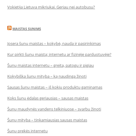
Vokietija Lietuva mikriukai. Geriau nei autobusu?
MAISTAS SUNIMS
Josera šunų maistas – kokybė, nauda ir pasirinkimas
Kur pirkti šunų maistą: internetu ar fizinėje parduotuvėje?
Šunų maistas internetu – greita, patogu ir pigiau
Kokybiška šunų mityba – ką naudinga žinoti
Sausas šunų maistas – iš kokių produktų gaminamas
Koks šunų ėdalas geriausias – sausas maistas
Šunų maudynės vandens telkiniuose – svarbu žinoti
Šunų mityba – tinkamiausias sausas maistas
Šunų prekės internetu