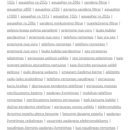
102s
|
aquaphor ro-202s
|
aquaphor ro-206s
|
vandens filtrai
|
aquaphor s800
|
aquaphor s550
|
geriamo vandens filtrai
|
aquaphor
s1000
|
aquaphor ro 101s
|
aquaphor 102s
|
aquaphor ro 202s
|
aquaphor ro 206s
|
vandens minkstinimo filtrai
|
nugeležinimo filtrai
|
pelesio kvapa galima panaikinti
|
priemone nuo voru
|
lauko kubilai
pardavimui
|
priemonė nuo vorų
|
telefonų remontas
|
kas yra seo
|
priemone nuo voru
|
telefonų remontas
|
telefonų remontas
|
priemonė nuo vorų
|
lauko kubilai pardavimui
|
seo straipsniu
talpinimas
|
geriausias pelėsio valiklis
|
seo straipsniu talpinimas
|
kaip
isvengti pelesio atsiradimo namuose
|
kaip išsirinkti geriausią valiklį
pelėsiui
|
puiki dovana vaikams
|
smagiam žaidimui kieme
|
aikštelės
vaikų laiko praleidimui
|
telefonų remontas naudingas
|
geriausias
kaciu kraikas
|
dazniausiai gendantys telefonai
|
geriausias maistas
sterilizuotoms katėms
|
padangų žymėjimas
|
mobiliųjų telefonų
remontas
|
sterilizuotoms katėms geriausias
|
kiek kainuoja kubilai
|
dažnai gendantys telefonai
|
geriausias vonios valiklis
|
elektromobiliu
ikrovimo stoteliu pletra lietuvoje
|
lietuvoje daugeja stoteliu
|
padangų
žymėjimas reikalingas
|
vasarinės padangos elektromobiliams
|
naudingas žieminių padangų žymėjimas
|
kuo naudingas remontas
|