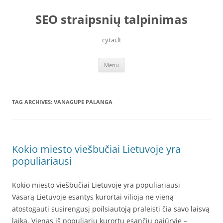
Skip
to
SEO straipsnių talpinimas
content
cytai.lt
Menu
TAG ARCHIVES:
VANAGUPE PALANGA
Kokio miesto viešbučiai Lietuvoje yra
populiariausi
Kokio miesto viešbučiai Lietuvoje yra populiariausi
Vasarą Lietuvoje esantys kurortai vilioja ne vieną
atostogauti susirengusį poilsiautoją praleisti čia savo laisvą
laiką. Vienas iš populiarių kurortų esančių pajūryje –