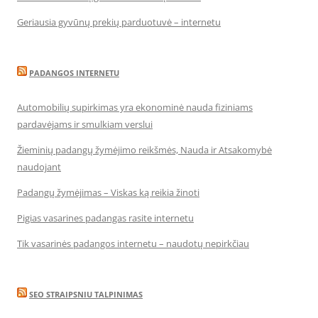
Geriausia gyvūnų prekių parduotuvė – internetu
PADANGOS INTERNETU
Automobilių supirkimas yra ekonominė nauda fiziniams
pardavėjams ir smulkiam verslui
Žieminių padangų žymėjimo reikšmės, Nauda ir Atsakomybė
naudojant
Padangų žymėjimas – Viskas ką reikia žinoti
Pigias vasarines padangas rasite internetu
Tik vasarinės padangos internetu – naudotų nepirkčiau
SEO STRAIPSNIU TALPINIMAS