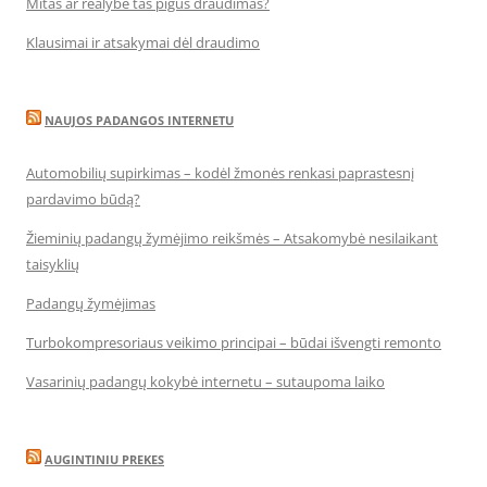
Mitas ar realybė tas pigus draudimas?
Klausimai ir atsakymai dėl draudimo
NAUJOS PADANGOS INTERNETU
Automobilių supirkimas – kodėl žmonės renkasi paprastesnį
pardavimo būdą?
Žieminių padangų žymėjimo reikšmės – Atsakomybė nesilaikant
taisyklių
Padangų žymėjimas
Turbokompresoriaus veikimo principai – būdai išvengti remonto
Vasarinių padangų kokybė internetu – sutaupoma laiko
AUGINTINIU PREKES