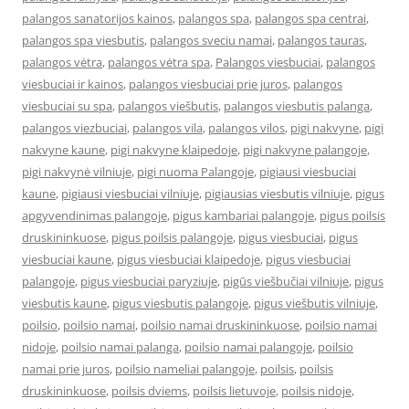
palangos sanatorijos kainos
,
palangos spa
,
palangos spa centrai
,
palangos spa viesbutis
,
palangos sveciu namai
,
palangos tauras
,
palangos vėtra
,
palangos vėtra spa
,
Palangos viesbuciai
,
palangos
viesbuciai ir kainos
,
palangos viesbuciai prie juros
,
palangos
viesbuciai su spa
,
palangos viešbutis
,
palangos viesbutis palanga
,
palangos viezbuciai
,
palangos vila
,
palangos vilos
,
pigi nakvyne
,
pigi
nakvyne kaune
,
pigi nakvyne klaipedoje
,
pigi nakvyne palangoje
,
pigi nakvynė vilniuje
,
pigi nuoma Palangoje
,
pigiausi viesbuciai
kaune
,
pigiausi viesbuciai vilniuje
,
pigiausias viesbutis vilniuje
,
pigus
apgyvendinimas palangoje
,
pigus kambariai palangoje
,
pigus poilsis
druskininkuose
,
pigus poilsis palangoje
,
pigus viesbuciai
,
pigus
viesbuciai kaune
,
pigus viesbuciai klaipedoje
,
pigus viesbuciai
palangoje
,
pigus viesbuciai paryziuje
,
pigūs viešbučiai vilniuje
,
pigus
viesbutis kaune
,
pigus viesbutis palangoje
,
pigus viešbutis vilniuje
,
poilsio
,
poilsio namai
,
poilsio namai druskininkuose
,
poilsio namai
nidoje
,
poilsio namai palanga
,
poilsio namai palangoje
,
poilsio
namai prie juros
,
poilsio nameliai palangoje
,
poilsis
,
poilsis
druskininkuose
,
poilsis dviems
,
poilsis lietuvoje
,
poilsis nidoje
,