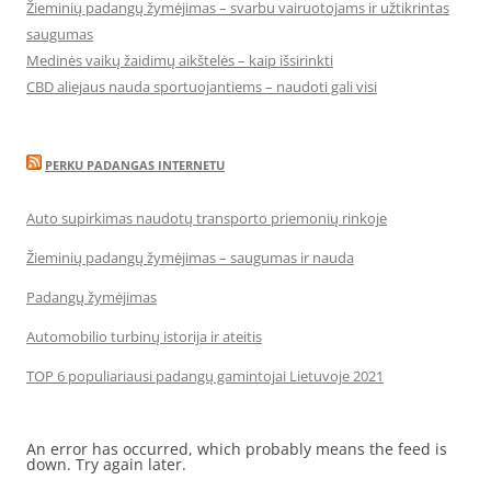
Žieminių padangų žymėjimas – svarbu vairuotojams ir užtikrintas
saugumas
Medinės vaikų žaidimų aikštelės – kaip išsirinkti
CBD aliejaus nauda sportuojantiems – naudoti gali visi
PERKU PADANGAS INTERNETU
Auto supirkimas naudotų transporto priemonių rinkoje
Žieminių padangų žymėjimas – saugumas ir nauda
Padangų žymėjimas
Automobilio turbinų istorija ir ateitis
TOP 6 populiariausi padangų gamintojai Lietuvoje 2021
An error has occurred, which probably means the feed is
down. Try again later.