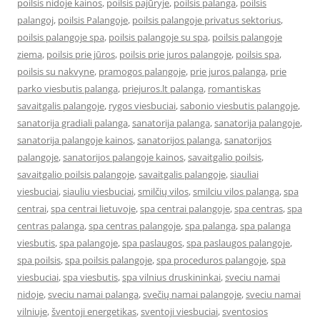
poilsis nidoje kainos
,
poilsis pajūryje
,
poilsis palanga
,
poilsis
palangoj
,
poilsis Palangoje
,
poilsis palangoje privatus sektorius
,
poilsis palangoje spa
,
poilsis palangoje su spa
,
poilsis palangoje
ziema
,
poilsis prie jūros
,
poilsis prie juros palangoje
,
poilsis spa
,
poilsis su nakvyne
,
pramogos palangoje
,
prie juros palanga
,
prie
parko viesbutis palanga
,
priejuros.lt palanga
,
romantiskas
savaitgalis palangoje
,
rygos viesbuciai
,
sabonio viesbutis palangoje
,
sanatorija gradiali palanga
,
sanatorija palanga
,
sanatorija palangoje
,
sanatorija palangoje kainos
,
sanatorijos palanga
,
sanatorijos
palangoje
,
sanatorijos palangoje kainos
,
savaitgalio poilsis
,
savaitgalio poilsis palangoje
,
savaitgalis palangoje
,
siauliai
viesbuciai
,
siauliu viesbuciai
,
smilčių vilos
,
smilciu vilos palanga
,
spa
centrai
,
spa centrai lietuvoje
,
spa centrai palangoje
,
spa centras
,
spa
centras palanga
,
spa centras palangoje
,
spa palanga
,
spa palanga
viesbutis
,
spa palangoje
,
spa paslaugos
,
spa paslaugos palangoje
,
spa poilsis
,
spa poilsis palangoje
,
spa proceduros palangoje
,
spa
viesbuciai
,
spa viesbutis
,
spa vilnius druskininkai
,
sveciu namai
nidoje
,
sveciu namai palanga
,
svečių namai palangoje
,
sveciu namai
vilniuje
,
šventoji energetikas
,
sventoji viesbuciai
,
sventosios