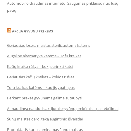
Automobilio draudimas internetu. Saugumas priklauso nuo Jūsų
pačių!
AKCIJA GYVUNU PREKEMS
Geriausias Josera maistas sterilizuotoms katėms
Augalinė alternatyva katėms – Tofu kraikas
Kačių kraiko rūšys – kokį parinkti katei
Geriausias kačių kraikas – kokios rūšies
Tofu kraikas katėms – kuo jis ypatingas
Perkant prekes gyvūnams galima sutaupyti
Ar naudinga naudotis akcijomis gyvūnų prekėmis – pastebėjimai
Šunų maistas daro įtaką augintinio išvaizdai
Produktai iš kurių gaminamas šunų maistas