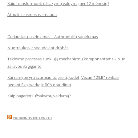
Kaip transformuoti užsakymų valdymą per 12 mėnesių?
Atbulinis osmosas ir nauda
Geriausias pasirinkimas – Automobilių supirkimas
Nuotraukos ir spauda ant drobės
Tekinimo procesas sunkiųjų mechanizmų komponentams – Nuo
žaliavos iki giganto
Kai ramybė yra svarbiau už greitį, kodėl „Vezam123.lt“ renkasi
pedantišką tvarką ir BCA draudimą
Kaip pagerinti užsakymų valdymą?
PADANGOS INTERNETU