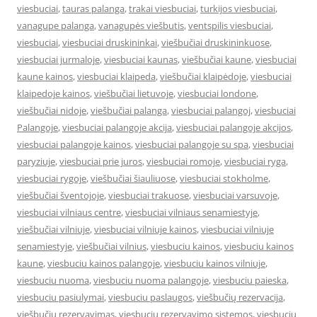
viesbuciai
,
tauras palanga
,
trakai viesbuciai
,
turkijos viesbuciai
,
vanagupe palanga
,
vanagupės viešbutis
,
ventspilis viesbuciai
,
viesbuciai
,
viesbuciai druskininkai
,
viešbučiai druskininkuose
,
viesbuciai jurmaloje
,
viesbuciai kaunas
,
viešbučiai kaune
,
viesbuciai
kaune kainos
,
viesbuciai klaipeda
,
viešbučiai klaipėdoje
,
viesbuciai
klaipedoje kainos
,
viešbučiai lietuvoje
,
viesbuciai londone
,
viešbučiai nidoje
,
viešbučiai palanga
,
viesbuciai palangoj
,
viesbuciai
Palangoje
,
viesbuciai palangoje akcija
,
viesbuciai palangoje akcijos
,
viesbuciai palangoje kainos
,
viesbuciai palangoje su spa
,
viesbuciai
paryziuje
,
viesbuciai prie juros
,
viesbuciai romoje
,
viesbuciai ryga
,
viesbuciai rygoje
,
viešbučiai šiauliuose
,
viesbuciai stokholme
,
viešbučiai šventojoje
,
viesbuciai trakuose
,
viesbuciai varsuvoje
,
viesbuciai vilniaus centre
,
viesbuciai vilniaus senamiestyje
,
viešbučiai vilniuje
,
viesbuciai vilniuje kainos
,
viesbuciai vilniuje
senamiestyje
,
viešbučiai vilnius
,
viesbuciu kainos
,
viesbuciu kainos
kaune
,
viesbuciu kainos palangoje
,
viesbuciu kainos vilniuje
,
viesbuciu nuoma
,
viesbuciu nuoma palangoje
,
viesbuciu paieska
,
viesbuciu pasiulymai
,
viesbuciu paslaugos
,
viešbučių rezervacija
,
viešbučių rezervavimas
,
viesbuciu rezervavimo sistemos
,
viesbuciu