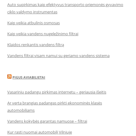
Auto supirkimas kaip efektyvus transporto priemonės gyvavimo
ciklo valdymo instrumentas
Kaip veikia atbulinis osmosas
Kaip veikia vandens nugeležinimo filtrai
Klaidos renkantis vandens filtrą
Vandens filtrai visam namui su geriamo vandens sistema
PIGUS AVIABILIETAI
Vasarinių padangų pirkimas internetu – geriausia išeitis
Ar verta brangias padangas pirkti ekonominės klasės
automobiliams
Vandens kokybės garantas namuose – filtrai
Kur rasti nuomai automobilį Vilniuje