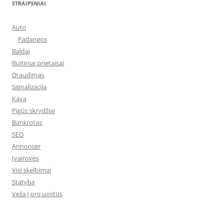
STRAIPSNIAI
Auto
Padangos
Baldai
Buitiniai prietaisai
Draudimas
Signalizacija
Kava
Pigūs skrydžiai
Bankrotas
SEO
Annonser
Įvairovės
Visi skelbimai
Statyba
Veža į oro uostus