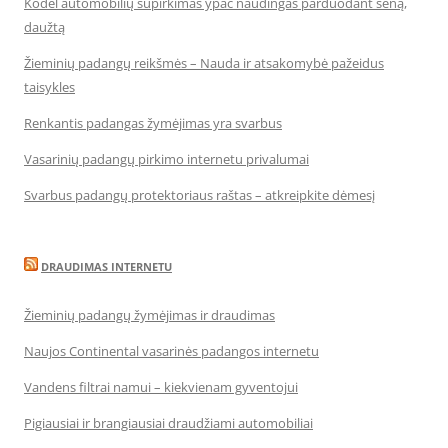
Kodėl automobilių supirkimas ypač naudingas parduodant seną,
daužtą
Žieminių padangų reikšmės – Nauda ir atsakomybė pažeidus
taisykles
Renkantis padangas žymėjimas yra svarbus
Vasarinių padangų pirkimo internetu privalumai
Svarbus padangų protektoriaus raštas – atkreipkite dėmesį
DRAUDIMAS INTERNETU
Žieminių padangų žymėjimas ir draudimas
Naujos Continental vasarinės padangos internetu
Vandens filtrai namui – kiekvienam gyventojui
Pigiausiai ir brangiausiai draudžiami automobiliai