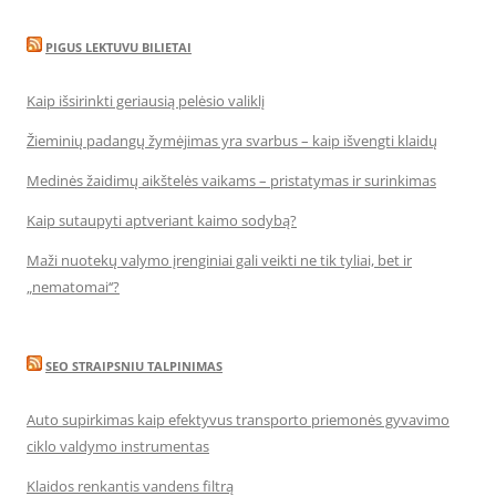
PIGUS LEKTUVU BILIETAI
Kaip išsirinkti geriausią pelėsio valiklį
Žieminių padangų žymėjimas yra svarbus – kaip išvengti klaidų
Medinės žaidimų aikštelės vaikams – pristatymas ir surinkimas
Kaip sutaupyti aptveriant kaimo sodybą?
Maži nuotekų valymo įrenginiai gali veikti ne tik tyliai, bet ir
„nematomai‘‘?
SEO STRAIPSNIU TALPINIMAS
Auto supirkimas kaip efektyvus transporto priemonės gyvavimo
ciklo valdymo instrumentas
Klaidos renkantis vandens filtrą