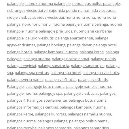
palangoje
,
namuku nuoma palangoje
,
nebrangus poilsis palangoje
,
nebrangus viesbuciai vilniuje
,
nida poilsio namai
,
nida viesbuciai
,
nidoje viesbuciai
,
nidos viesbuciai
,
noriu noriu noriu
,
noriu noriu
palanga
,
noriunoriu noriu
,
nuoma pajuryje
,
nuoma palanga
,
nuoma
Palangoje
,
nuoma palangoje prie juros
,
nuomojami kambariai
palangoje
,
pajurio viesbutis
,
palanga apartamentai
,
palanga
apgyvendinimas
,
palanga booking
,
palanga dabar
,
palanga hotel
,
palanga hotels
,
palanga kambariu nuoma
,
palanga kerpe
,
palanga
nakvyne
,
palanga nuoma
,
palanga poilsio namai
,
palanga poilsis
,
palanga renginiai
,
palanga sanatorija
,
palanga sanatorijos
,
palanga
spa
,
palanga spa centras
,
palanga spa hotel
,
palanga spa viesbutis
,
palanga sveciu namai
,
palanga viešbučiai
,
palanga viešbutis
,
Palangoje
,
palangoje butu nuoma
,
palangoje nameliu nuoma
,
palangoje nuoma
,
palangoje spa
,
palangoje viesbuciai
,
palangos
,
palangos 4
,
Palangos apartamentai
,
palangos butu nuoma
,
palangos informacijos centras
,
palangos kambariu nuoma
,
palangos kerpe
,
palangos kurortas
,
palangos nameliu nuoma
,
palangos nuoma
,
palangos palanga
,
palangos poilsio namai
,
palangos ramybe
,
palangos sanatorija
,
palangos sanatorijos
,