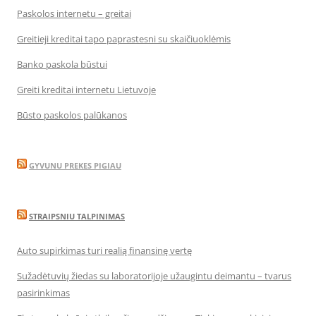
Paskolos internetu – greitai
Greitieji kreditai tapo paprastesni su skaičiuoklėmis
Banko paskola būstui
Greiti kreditai internetu Lietuvoje
Būsto paskolos palūkanos
GYVUNU PREKES PIGIAU
STRAIPSNIU TALPINIMAS
Auto supirkimas turi realią finansinę vertę
Sužadėtuvių žiedas su laboratorijoje užaugintu deimantu – tvarus
pasirinkimas