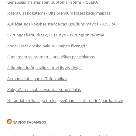
Geriausias maistas sterilizuotoms katėms - JOSERA
Josera Classic katėms - Ulta premium klasės kačių maistas
Aukščiausios kokybės standartas Jūsų šuns mitybai - JOSERA
Skirtingos kačių draskyklių rūšys – skirtingi privalumai
Kodėl katės drasko baldus - kaip to išvengti?
Šunų maistas internetu - praktiškas pasirinkimas
Silikoninis kačių kraikas - kuo jis ypatingas
Ar mano katei patiks Tofu kraikas
Kokybiškas ir subalansuotas šunų ėdalas
Nerandate reikalingų prekių gyvūnams - internetinė parduotuvė
NAUJOS PADANGOS