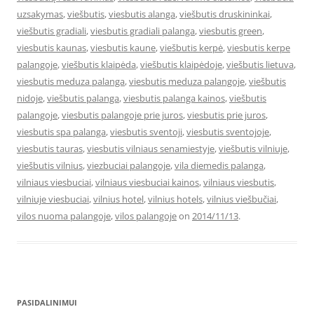
uzsakymas
,
viešbutis
,
viesbutis alanga
,
viešbutis druskininkai
,
viešbutis gradiali
,
viesbutis gradiali palanga
,
viesbutis green
,
viesbutis kaunas
,
viesbutis kaune
,
viešbutis kerpė
,
viesbutis kerpe
palangoje
,
viešbutis klaipėda
,
viešbutis klaipėdoje
,
viešbutis lietuva
,
viesbutis meduza palanga
,
viesbutis meduza palangoje
,
viešbutis
nidoje
,
viešbutis palanga
,
viesbutis palanga kainos
,
viešbutis
palangoje
,
viesbutis palangoje prie juros
,
viesbutis prie juros
,
viesbutis spa palanga
,
viesbutis sventoji
,
viesbutis sventojoje
,
viesbutis tauras
,
viesbutis vilniaus senamiestyje
,
viešbutis vilniuje
,
viešbutis vilnius
,
viezbuciai palangoje
,
vila diemedis palanga
,
vilniaus viesbuciai
,
vilniaus viesbuciai kainos
,
vilniaus viesbutis
,
vilniuje viesbuciai
,
vilnius hotel
,
vilnius hotels
,
vilnius viešbučiai
,
vilos nuoma palangoje
,
vilos palangoje
on
2014/11/13
.
PASIDALINIMUI