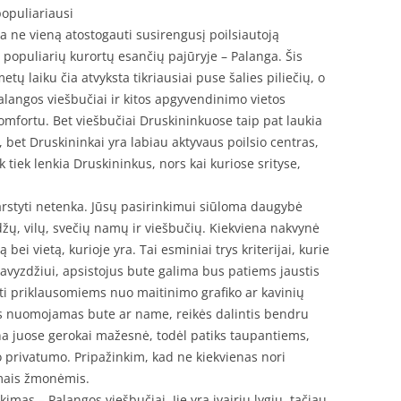
populiariausi
ja ne vieną atostogauti susirengusį poilsiautoją
iš populiarių kurortų esančių pajūryje – Palanga. Šis
tų laiku čia atvyksta tikriausiai puse šalies piliečių, o
alangos viešbučiai ir kitos apgyvendinimo vietos
komfortu. Bet viešbučiai Druskininkuose taip pat laukia
 bet Druskininkai yra labiau aktyvaus poilsio centras,
 tiek lenkia Druskininkus, nors kai kuriose srityse,
svarstyti netenka. Jūsų pasirinkimui siūloma daugybė
ų, vilų, svečių namų ir viešbučių. Kiekviena nakvynė
bei vietą, kurioje yra. Tai esminiai trys kriterijai, kurie
Pavyzdžiui, apsistojus bute galima bus patiems jaustis
ti priklausomiems nuo maitinimo grafiko ar kavinių
s nuomojamas bute ar name, reikės dalintis bendru
ina juose gerokai mažesnė, todėl patiks taupantiems,
ko privatumo. Pripažinkim, kad ne kiekvienas nori
amais žmonėmis.
imas – Palangos viešbučiai. Jie yra įvairių lygių, tačiau