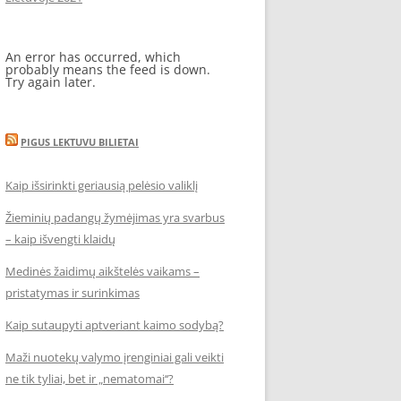
An error has occurred, which
probably means the feed is down.
Try again later.
PIGUS LEKTUVU BILIETAI
Kaip išsirinkti geriausią pelėsio valiklį
Žieminių padangų žymėjimas yra svarbus
– kaip išvengti klaidų
Medinės žaidimų aikštelės vaikams –
pristatymas ir surinkimas
Kaip sutaupyti aptveriant kaimo sodybą?
Maži nuotekų valymo įrenginiai gali veikti
ne tik tyliai, bet ir „nematomai‘‘?