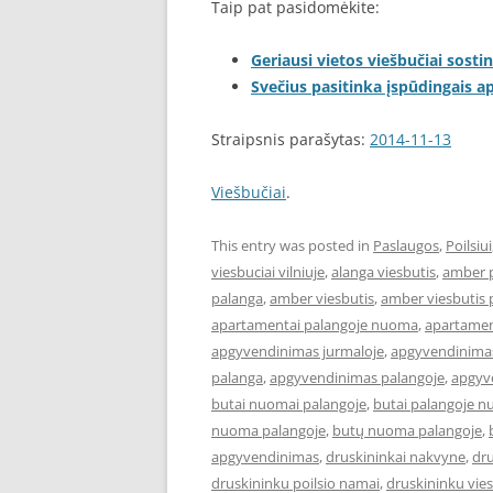
Taip pat pasidomėkite:
Geriausi vietos viešbučiai sostin
Svečius pasitinka įspūdingais 
Straipsnis parašytas:
2014-11-13
Viešbučiai
.
This entry was posted in
Paslaugos
,
Poilsiui
viesbuciai vilniuje
,
alanga viesbutis
,
amber 
palanga
,
amber viesbutis
,
amber viesbutis 
apartamentai palangoje nuoma
,
apartament
apgyvendinimas jurmaloje
,
apgyvendinimas
palanga
,
apgyvendinimas palangoje
,
apgyve
butai nuomai palangoje
,
butai palangoje 
nuoma palangoje
,
butų nuoma palangoje
,
apgyvendinimas
,
druskininkai nakvyne
,
dru
druskininku poilsio namai
,
druskininku vies