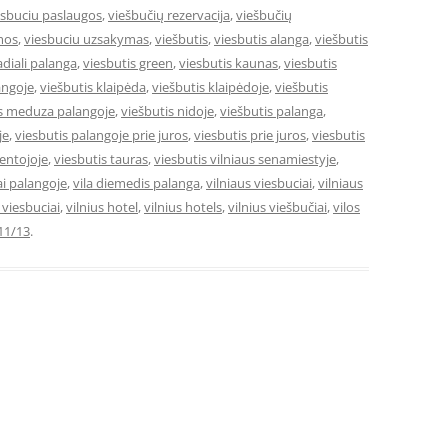
esbuciu paslaugos
,
viešbučių rezervacija
,
viešbučių
mos
,
viesbuciu uzsakymas
,
viešbutis
,
viesbutis alanga
,
viešbutis
adiali palanga
,
viesbutis green
,
viesbutis kaunas
,
viesbutis
angoje
,
viešbutis klaipėda
,
viešbutis klaipėdoje
,
viešbutis
is meduza palangoje
,
viešbutis nidoje
,
viešbutis palanga
,
je
,
viesbutis palangoje prie juros
,
viesbutis prie juros
,
viesbutis
ventojoje
,
viesbutis tauras
,
viesbutis vilniaus senamiestyje
,
ai palangoje
,
vila diemedis palanga
,
vilniaus viesbuciai
,
vilniaus
e viesbuciai
,
vilnius hotel
,
vilnius hotels
,
vilnius viešbučiai
,
vilos
11/13
.