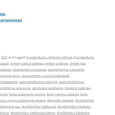
ėje
;
apartamentais
.
,
SEO
and tagged
3 zvaigzduciu viesbutis vilniuje
,
5 zvaigzduciu
palace
,
amber palace palanga
,
amber palanga
,
amber spa
palanga
,
apartamentai palanga
,
apartamentai palangoje
,
ai prie juros
,
apartamentų nuoma palangoje
,
 klaipedoje
,
apgyvendinimas pajuryje
,
apgyvendinimas
ndinimas prie juros
,
atostogos palangoje
,
booking palanga
,
nuoma
,
butas palangoje nuoma
,
buto nuoma palanga
,
buto
butu nuoma palangoje vasarai
,
diemedis palanga
,
druskininkai
skininkai spa
,
druskininkai viesbuciai
,
druskininkai viesbutis
,
buciai
,
druskininku viesbuciai kainos
,
druskininku viesbutis
,