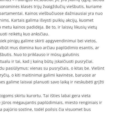
konominės klasės trijų žvaigždučių viešbutis, kuriame
partamentai. Kainos viešbučiuose dažniausiai yra nuo
ims. Kartais galima išvysti puikių akcijų, kuomet
 metu kainos padidėja. Be to, ir laisvų likusių vietų
vuoti reikėtų kuo anksčiau.
 kiek pinigų galime skirti apgyvendinimui bei vietos,
albūt mus domina kuo arčiau paplūdimio esantis, ar
ešbutis. Nuo to priklauso ir mūsų galutinis
alu ir tai, kad į kainą būtų įskaičiuoti pusryčiai.
du pasiūlymus: vienas su pusryčiais, o kitas be. Viešint
yčių, o kiti maitinimai galimi kavinėse, baruose ar
s galime laisvai planuoti savo laiką ir neskubėti grįžti
ogoms skirtu kurortu. Tai išties labai gera vieta
rie jūros mėgaujantis paplūdimiais, miesto renginiais ir
 pajūrio sostine, todėl poilsis čia visuomet bus