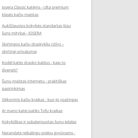
Josera Classic katėms - Ulta premium
klasės kačių maistas
Aukščiausios kokybės standartas Jūsų
šuns mitybai - JOSERA
Skirtingos kačių draskyklių rūšys –
skirtingi privalumai
Kodėl katės drasko baldus - kaip to
išvengti?
Šunų maistas internetu - praktiškas
pasirinkimas
Silikoninis kačių kraikas - kuo jis ypatingas
Ar mano katei patiks Tofu kraikas
Kokybiškas ir subalansuotas šunų ėdalas
Nerandate reikalingų prekių gyvūnams -