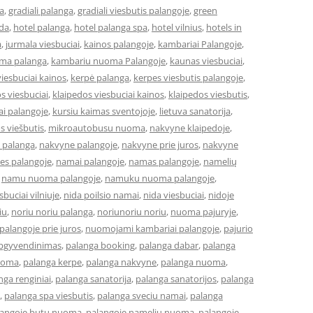
a
,
gradiali palanga
,
gradiali viesbutis palangoje
,
green
eda
,
hotel palanga
,
hotel palanga spa
,
hotel vilnius
,
hotels in
a
,
jurmala viesbuciai
,
kainos palangoje
,
kambariai Palangoje
,
ma palanga
,
kambariu nuoma Palangoje
,
kaunas viesbuciai
,
iesbuciai kainos
,
kerpė palanga
,
kerpes viesbutis palangoje
,
s viesbuciai
,
klaipedos viesbuciai kainos
,
klaipedos viesbutis
,
ai palangoje
,
kursiu kaimas sventojoje
,
lietuva sanatorija
,
os viešbutis
,
mikroautobusu nuoma
,
nakvyne klaipedoje
,
 palanga
,
nakvyne palangoje
,
nakvyne prie juros
,
nakvyne
es palangoje
,
namai palangoje
,
namas palangoje
,
namelių
,
namu nuoma palangoje
,
namuku nuoma palangoje
,
buciai vilniuje
,
nida poilsio namai
,
nida viesbuciai
,
nidoje
iu
,
noriu noriu palanga
,
noriunoriu noriu
,
nuoma pajuryje
,
alangoje prie juros
,
nuomojami kambariai palangoje
,
pajurio
apgyvendinimas
,
palanga booking
,
palanga dabar
,
palanga
uoma
,
palanga kerpe
,
palanga nakvyne
,
palanga nuoma
,
nga renginiai
,
palanga sanatorija
,
palanga sanatorijos
,
palanga
,
palanga spa viesbutis
,
palanga sveciu namai
,
palanga
langoje butu nuoma
,
palangoje nameliu nuoma
,
palangoje