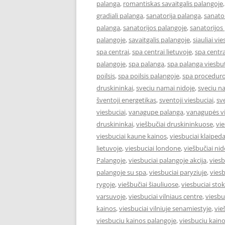
palanga
,
romantiskas savaitgalis palangoje
gradiali palanga
,
sanatorija palanga
,
sanator
palanga
,
sanatorijos palangoje
,
sanatorijos
palangoje
,
savaitgalis palangoje
,
siauliai vie
spa centrai
,
spa centrai lietuvoje
,
spa centra
palangoje
,
spa palanga
,
spa palanga viesbut
poilsis
,
spa poilsis palangoje
,
spa proceduro
druskininkai
,
sveciu namai nidoje
,
sveciu n
šventoji energetikas
,
sventoji viesbuciai
,
sv
viesbuciai
,
vanagupe palanga
,
vanagupės vi
druskininkai
,
viešbučiai druskininkuose
,
vie
viesbuciai kaune kainos
,
viesbuciai klaiped
lietuvoje
,
viesbuciai londone
,
viešbučiai nid
Palangoje
,
viesbuciai palangoje akcija
,
viesb
palangoje su spa
,
viesbuciai paryziuje
,
viesb
rygoje
,
viešbučiai šiauliuose
,
viesbuciai st
varsuvoje
,
viesbuciai vilniaus centre
,
viesbu
kainos
,
viesbuciai vilniuje senamiestyje
,
vie
viesbuciu kainos palangoje
,
viesbuciu kaino