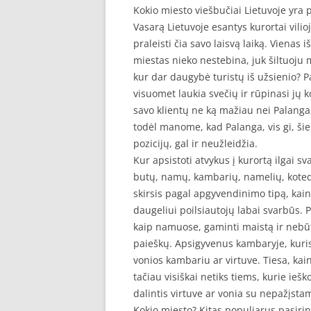
Kokio miesto viešbučiai Lietuvoje yra 
Vasarą Lietuvoje esantys kurortai vilio
praleisti čia savo laisvą laiką. Vienas 
miestas nieko nestebina, juk šiltuoju me
kur dar daugybė turistų iš užsienio? P
visuomet laukia svečių ir rūpinasi jų 
savo klientų ne ką mažiau nei Palanga,
todėl manome, kad Palanga, vis gi, šiek
pozicijų, gal ir neužleidžia.
Kur apsistoti atvykus į kurortą ilgai 
butų, namų, kambarių, namelių, kotedž
skirsis pagal apgyvendinimo tipą, kainą 
daugeliui poilsiautojų labai svarbūs. 
kaip namuose, gaminti maistą ir nebū
paieškų. Apsigyvenus kambaryje, kuri
vonios kambariu ar virtuve. Tiesa, ka
tačiau visiškai netiks tiems, kurie ieš
dalintis virtuve ar vonia su nepažįst
Kokio miesto? Kitas populiarus pasirink