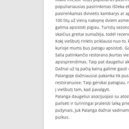
populiariausias pasirinkimas išlieka e
pasirenkamas dvivietis kambarys ar a
100 litų už vieną nakvynę dviem asmen
galima apsistoti pigiau. Turistų sezono
skaičius greitai sumažėja, todėl rezer
Kokį viešbutį rinktis priklauso nuo to,
kurioje mums bus patogu apsistoti. G
šalia patinkančio restorano įkurtas vi
apsisprendimas. Taip pat daugeliui aktu
Dažnai už tą pačią kainą galime gauti 
Palangoje dažniausiai pakanka tik pusr
restoranuose. Taip gerokai patogiau, ne
į viešbutį tam, kad pavalgyti.
Palanga daugeliui asocijuojasi su atost
pailsėti ir turiningai praleisti laiką p
pušynais. Juk Palanga dažnai vadinama
puikus.