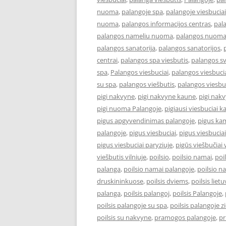
nuoma
,
palangoje spa
,
palangoje viesbuciai
nuoma
,
palangos informacijos centras
,
pal
palangos nameliu nuoma
,
palangos nuom
palangos sanatorija
,
palangos sanatorijos
,
centrai
,
palangos spa viesbutis
,
palangos s
spa
,
Palangos viesbuciai
,
palangos viesbucia
su spa
,
palangos viešbutis
,
palangos viesbu
pigi nakvyne
,
pigi nakvyne kaune
,
pigi nak
pigi nuoma Palangoje
,
pigiausi viesbuciai 
pigus apgyvendinimas palangoje
,
pigus kam
palangoje
,
pigus viesbuciai
,
pigus viesbucia
pigus viesbuciai paryziuje
,
pigūs viešbučiai v
viešbutis vilniuje
,
poilsio
,
poilsio namai
,
poi
palanga
,
poilsio namai palangoje
,
poilsio n
druskininkuose
,
poilsis dviems
,
poilsis liet
palanga
,
poilsis palangoj
,
poilsis Palangoje
,
poilsis palangoje su spa
,
poilsis palangoje 
poilsis su nakvyne
,
pramogos palangoje
,
pr