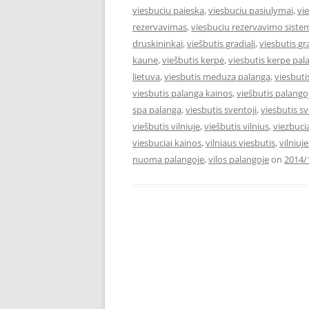
viesbuciu paieska
,
viesbuciu pasiulymai
,
vi
rezervavimas
,
viesbuciu rezervavimo siste
druskininkai
,
viešbutis gradiali
,
viesbutis gr
kaune
,
viešbutis kerpė
,
viesbutis kerpe pal
lietuva
,
viesbutis meduza palanga
,
viesbut
viesbutis palanga kainos
,
viešbutis palango
spa palanga
,
viesbutis sventoji
,
viesbutis s
viešbutis vilniuje
,
viešbutis vilnius
,
viezbuci
viesbuciai kainos
,
vilniaus viesbutis
,
vilniuj
nuoma palangoje
,
vilos palangoje
on
2014/