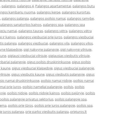
,
palangos
,
palangos 4
,
Palangos apartamentai
,
palangos butu
angos kambariu nuoma
,
palangos kerpe
,
palangos kurortas
,
a
,
palangos palanga
,
palangos poilsio namai
,
palangos ramybe
,
palangos sanatorijos kainos
,
palangos spa
,
palangos spa
veciu namai
,
palangos tauras
,
palangos vėtra
,
palangos vėtra
i ir kainos
,
palangos viesbuciai prie juros
,
palangos viesbuciai
tis palanga
,
palangos viezbuciai
,
palangos vila
,
palangos vilos
,
vyne klaipedoje
,
pigi nakvyne palangoje
,
pigi nakvynė vilniuje
,
kaune
,
pigiausi viesbuciai vilniuje
,
pigiausias viesbutis vilniuje
,
bariai palangoje
,
pigus poilsis druskininkuose
,
pigus poilsis
i kaune
,
pigus viesbuciai klaipedoje
,
pigus viesbuciai palangoje
,
ilniuje
,
pigus viesbutis kaune
,
pigus viesbutis palangoje
,
pigus
lsio namai druskininkuose
,
poilsio namai nidoje
,
poilsio namai
amai prie juros
,
poilsio nameliai palangoje
,
poilsis
,
poilsis
uvoje
,
poilsis nidoje
,
poilsis nidoje kainos
,
poilsis pajūryje
,
poilsis
poilsis palangoje privatus sektorius
,
poilsis palangoje spa
,
ziema
,
poilsis prie jūros
,
poilsis prie juros palangoje
,
poilsis spa
,
ie juros palanga
,
prie parko viesbutis palanga
,
priejuros.lt