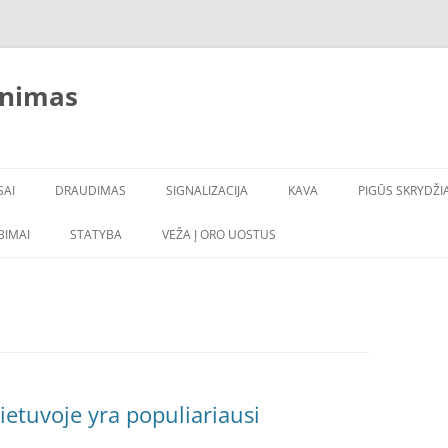
inimas
SAI
DRAUDIMAS
SIGNALIZACIJA
KAVA
PIGŪS SKRYDŽIA
LBIMAI
STATYBA
VEŽA Į ORO UOSTUS
ietuvoje yra populiariausi