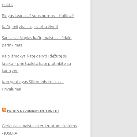
rinktis
Blogas kvapas iš šuns burnos – Halitozė
Kačių mityba – ką svarbu žinoti
Sausas ar šlapias kačių maistas – ėdalo
parinkimas
Kaip išmokyti katę daryti į dėžutę su
kraiku – prie tualeto katę pratinkite su
kantrybe
Kuo ypatingas Silikoninis kraikas –
Privalumai
PREKES GYVUNAMS INTERNETU
Geriausias maistas sterilizuotoms katėms
- JOSERA