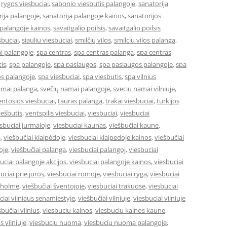
,
rygos viesbuciai
,
sabonio viesbutis palangoje
,
sanatorija
ija palangoje
,
sanatorija palangoje kainos
,
sanatorijos
 palangoje kainos
,
savaitgalio poilsis
,
savaitgalio poilsis
sbuciai
,
siauliu viesbuciai
,
smilčių vilos
,
smilciu vilos palanga
,
i palangoje
,
spa centras
,
spa centras palanga
,
spa centras
is
,
spa palangoje
,
spa paslaugos
,
spa paslaugos palangoje
,
spa
s palangoje
,
spa viesbuciai
,
spa viesbutis
,
spa vilnius
amai palanga
,
svečių namai palangoje
,
sveciu namai vilniuje
,
entosios viesbuciai
,
tauras palanga
,
trakai viesbuciai
,
turkijos
ešbutis
,
ventspilis viesbuciai
,
viesbuciai
,
viesbuciai
sbuciai jurmaloje
,
viesbuciai kaunas
,
viešbučiai kaune
,
a
,
viešbučiai klaipėdoje
,
viesbuciai klaipedoje kainos
,
viešbučiai
oje
,
viešbučiai palanga
,
viesbuciai palangoj
,
viesbuciai
uciai palangoje akcijos
,
viesbuciai palangoje kainos
,
viesbuciai
uciai prie juros
,
viesbuciai romoje
,
viesbuciai ryga
,
viesbuciai
okholme
,
viešbučiai šventojoje
,
viesbuciai trakuose
,
viesbuciai
ciai vilniaus senamiestyje
,
viešbučiai vilniuje
,
viesbuciai vilniuje
šbučiai vilnius
,
viesbuciu kainos
,
viesbuciu kainos kaune
,
s vilniuje
,
viesbuciu nuoma
,
viesbuciu nuoma palangoje
,