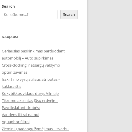
Search
Search
NAUJAUSI
Geriausias pasirinkimas parduodant
automobilį – Auto supirkimas
Cross-docking ir atsargų valdymo
optimizavimas
Išskirtinio vyrų stiliaus atributas –
kaklaraištis
Kokybiškos vidaus durys Vilniuje
Tikrumo akcentas Jūsų erdvėje –
Paveikslai ant drobės:
Vandens filtrai namui
Aquaphor filtrai
Žieminių padangų žymėjimas – svarbu