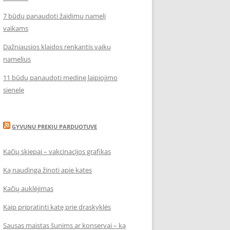
7 būdų panaudoti žaidimų namelį
vaikams
Dažniausios klaidos renkantis vaikų
namelius
11 būdų panaudoti medinę laipiojimo
sienelę
GYVUNU PREKIU PARDUOTUVE
Kačių skiepai – vakcinacijos grafikas
Ką naudinga žinoti apie kates
Kačių auklėjimas
Kaip pripratinti katę prie draskyklės
Sausas maistas šunims ar konservai – ką