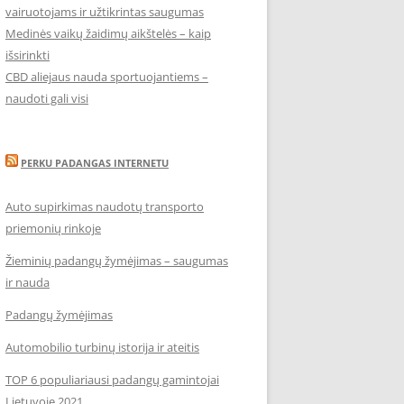
vairuotojams ir užtikrintas saugumas
Medinės vaikų žaidimų aikštelės – kaip
išsirinkti
CBD aliejaus nauda sportuojantiems –
naudoti gali visi
PERKU PADANGAS INTERNETU
Auto supirkimas naudotų transporto
priemonių rinkoje
Žieminių padangų žymėjimas – saugumas
ir nauda
Padangų žymėjimas
Automobilio turbinų istorija ir ateitis
TOP 6 populiariausi padangų gamintojai
Lietuvoje 2021