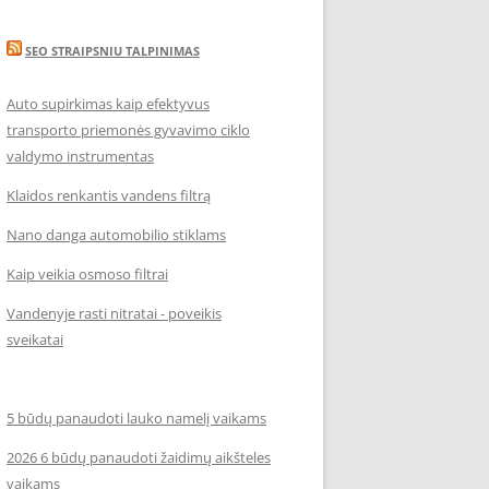
SEO STRAIPSNIU TALPINIMAS
Auto supirkimas kaip efektyvus
transporto priemonės gyvavimo ciklo
valdymo instrumentas
Klaidos renkantis vandens filtrą
Nano danga automobilio stiklams
Kaip veikia osmoso filtrai
Vandenyje rasti nitratai - poveikis
sveikatai
5 būdų panaudoti lauko namelį vaikams
2026 6 būdų panaudoti žaidimų aikšteles
vaikams