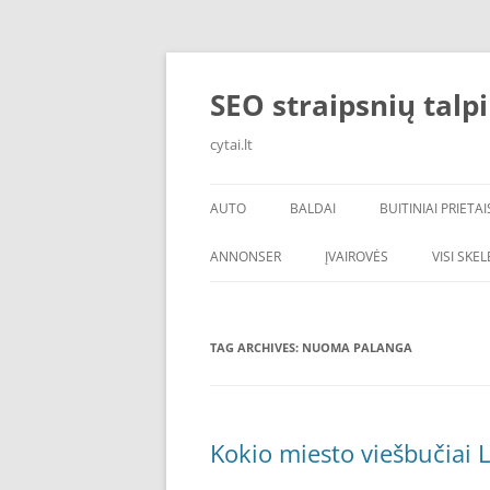
Skip
to
content
SEO straipsnių talp
cytai.lt
AUTO
BALDAI
BUITINIAI PRIETAI
PADANGOS
ANNONSER
ĮVAIROVĖS
VISI SKE
TAG ARCHIVES:
NUOMA PALANGA
Kokio miesto viešbučiai L