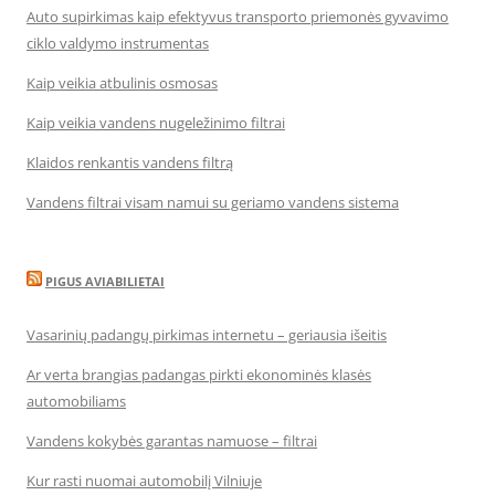
Auto supirkimas kaip efektyvus transporto priemonės gyvavimo
ciklo valdymo instrumentas
Kaip veikia atbulinis osmosas
Kaip veikia vandens nugeležinimo filtrai
Klaidos renkantis vandens filtrą
Vandens filtrai visam namui su geriamo vandens sistema
PIGUS AVIABILIETAI
Vasarinių padangų pirkimas internetu – geriausia išeitis
Ar verta brangias padangas pirkti ekonominės klasės
automobiliams
Vandens kokybės garantas namuose – filtrai
Kur rasti nuomai automobilį Vilniuje