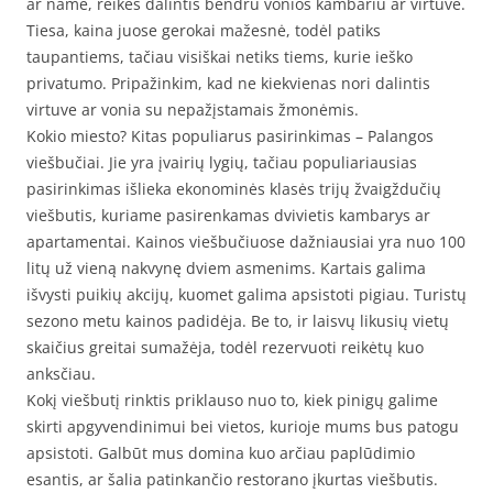
ar name, reikės dalintis bendru vonios kambariu ar virtuve.
Tiesa, kaina juose gerokai mažesnė, todėl patiks
taupantiems, tačiau visiškai netiks tiems, kurie ieško
privatumo. Pripažinkim, kad ne kiekvienas nori dalintis
virtuve ar vonia su nepažįstamais žmonėmis.
Kokio miesto? Kitas populiarus pasirinkimas – Palangos
viešbučiai. Jie yra įvairių lygių, tačiau populiariausias
pasirinkimas išlieka ekonominės klasės trijų žvaigždučių
viešbutis, kuriame pasirenkamas dvivietis kambarys ar
apartamentai. Kainos viešbučiuose dažniausiai yra nuo 100
litų už vieną nakvynę dviem asmenims. Kartais galima
išvysti puikių akcijų, kuomet galima apsistoti pigiau. Turistų
sezono metu kainos padidėja. Be to, ir laisvų likusių vietų
skaičius greitai sumažėja, todėl rezervuoti reikėtų kuo
anksčiau.
Kokį viešbutį rinktis priklauso nuo to, kiek pinigų galime
skirti apgyvendinimui bei vietos, kurioje mums bus patogu
apsistoti. Galbūt mus domina kuo arčiau paplūdimio
esantis, ar šalia patinkančio restorano įkurtas viešbutis.