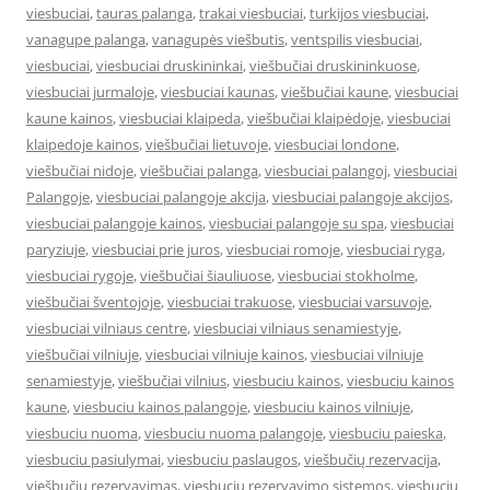
viesbuciai
,
tauras palanga
,
trakai viesbuciai
,
turkijos viesbuciai
,
vanagupe palanga
,
vanagupės viešbutis
,
ventspilis viesbuciai
,
viesbuciai
,
viesbuciai druskininkai
,
viešbučiai druskininkuose
,
viesbuciai jurmaloje
,
viesbuciai kaunas
,
viešbučiai kaune
,
viesbuciai
kaune kainos
,
viesbuciai klaipeda
,
viešbučiai klaipėdoje
,
viesbuciai
klaipedoje kainos
,
viešbučiai lietuvoje
,
viesbuciai londone
,
viešbučiai nidoje
,
viešbučiai palanga
,
viesbuciai palangoj
,
viesbuciai
Palangoje
,
viesbuciai palangoje akcija
,
viesbuciai palangoje akcijos
,
viesbuciai palangoje kainos
,
viesbuciai palangoje su spa
,
viesbuciai
paryziuje
,
viesbuciai prie juros
,
viesbuciai romoje
,
viesbuciai ryga
,
viesbuciai rygoje
,
viešbučiai šiauliuose
,
viesbuciai stokholme
,
viešbučiai šventojoje
,
viesbuciai trakuose
,
viesbuciai varsuvoje
,
viesbuciai vilniaus centre
,
viesbuciai vilniaus senamiestyje
,
viešbučiai vilniuje
,
viesbuciai vilniuje kainos
,
viesbuciai vilniuje
senamiestyje
,
viešbučiai vilnius
,
viesbuciu kainos
,
viesbuciu kainos
kaune
,
viesbuciu kainos palangoje
,
viesbuciu kainos vilniuje
,
viesbuciu nuoma
,
viesbuciu nuoma palangoje
,
viesbuciu paieska
,
viesbuciu pasiulymai
,
viesbuciu paslaugos
,
viešbučių rezervacija
,
viešbučių rezervavimas
,
viesbuciu rezervavimo sistemos
,
viesbuciu