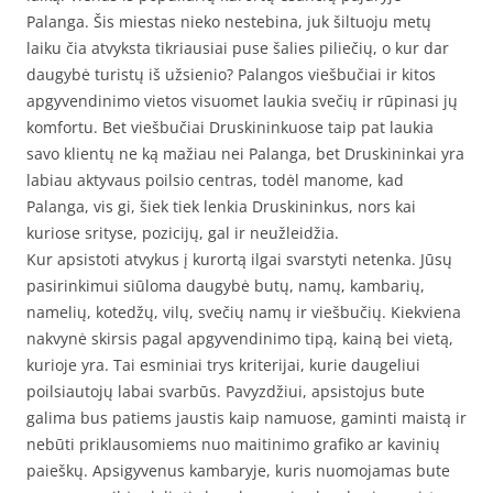
Palanga. Šis miestas nieko nestebina, juk šiltuoju metų
laiku čia atvyksta tikriausiai puse šalies piliečių, o kur dar
daugybė turistų iš užsienio? Palangos viešbučiai ir kitos
apgyvendinimo vietos visuomet laukia svečių ir rūpinasi jų
komfortu. Bet viešbučiai Druskininkuose taip pat laukia
savo klientų ne ką mažiau nei Palanga, bet Druskininkai yra
labiau aktyvaus poilsio centras, todėl manome, kad
Palanga, vis gi, šiek tiek lenkia Druskininkus, nors kai
kuriose srityse, pozicijų, gal ir neužleidžia.
Kur apsistoti atvykus į kurortą ilgai svarstyti netenka. Jūsų
pasirinkimui siūloma daugybė butų, namų, kambarių,
namelių, kotedžų, vilų, svečių namų ir viešbučių. Kiekviena
nakvynė skirsis pagal apgyvendinimo tipą, kainą bei vietą,
kurioje yra. Tai esminiai trys kriterijai, kurie daugeliui
poilsiautojų labai svarbūs. Pavyzdžiui, apsistojus bute
galima bus patiems jaustis kaip namuose, gaminti maistą ir
nebūti priklausomiems nuo maitinimo grafiko ar kavinių
paieškų. Apsigyvenus kambaryje, kuris nuomojamas bute