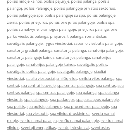
poilsis nidoje kainos
,
poilsis pajūryje
,
poilsis palanga
,
poilsis
palangoj
,
poilsis Palangoje
,
poilsis palangoje privatus sektorius
,
poilsis palangoje spa
,
poilsis palangoje su spa
,
poilsis palangoje
ziema
,
poilsis prie jūros
,
poilsis prie juros palangoje
,
poilsis spa
,
poilsis su nakvyne
,
pramogos palangoje
,
prie juros palanga
,
prie
parko viesbutis palanga
,
priejuros.lt palanga
,
romantiskas
savaitgalis palangoje
,
rygos viesbuciai
,
sabonio viesbutis palangoje
,
sanatorija gradiali palanga
,
sanatorija palanga
,
sanatorija palangoje
,
sanatorija palangoje kainos
,
sanatorijos palanga
,
sanatorijos
palangoje
,
sanatorijos palangoje kainos
,
savaitgalio poilsis
,
savaitgalio poilsis palangoje
,
savaitgalis palangoje
,
siauliai
viesbuciai
,
siauliu viesbuciai
,
smilčių vilos
,
smilciu vilos palanga
,
spa
centrai
,
spa centrai lietuvoje
,
spa centrai palangoje
,
spa centras
,
spa
centras palanga
,
spa centras palangoje
,
spa palanga
,
spa palanga
viesbutis
,
spa palangoje
,
spa paslaugos
,
spa paslaugos palangoje
,
spa poilsis
,
spa poilsis palangoje
,
spa proceduros palangoje
,
spa
viesbuciai
,
spa viesbutis
,
spa vilnius druskininkai
,
sveciu namai
nidoje
,
sveciu namai palanga
,
svečių namai palangoje
,
sveciu namai
vilniuje
,
šventoji energetikas
,
sventoji viesbuciai
,
sventosios