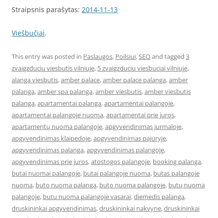
Straipsnis parašytas:
2014-11-13
Viešbučiai
.
This entry was posted in
Paslaugos
,
Poilsiui
,
SEO
and tagged
3
zvaigzduciu viesbutis vilniuje
,
5 zvaigzduciu viesbuciai vilniuje
,
alanga viesbutis
,
amber palace
,
amber palace palanga
,
amber
palanga
,
amber spa palanga
,
amber viesbutis
,
amber viesbutis
palanga
,
apartamentai palanga
,
apartamentai palangoje
,
apartamentai palangoje nuoma
,
apartamentai prie juros
,
apartamentų nuoma palangoje
,
apgyvendinimas jurmaloje
,
apgyvendinimas klaipedoje
,
apgyvendinimas pajuryje
,
apgyvendinimas palanga
,
apgyvendinimas palangoje
,
apgyvendinimas prie juros
,
atostogos palangoje
,
booking palanga
,
butai nuomai palangoje
,
butai palangoje nuoma
,
butas palangoje
nuoma
,
buto nuoma palanga
,
buto nuoma palangoje
,
butų nuoma
palangoje
,
butu nuoma palangoje vasarai
,
diemedis palanga
,
druskininkai apgyvendinimas
,
druskininkai nakvyne
,
druskininkai