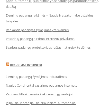
Kodėl automobilių supirkimas ypač naudingas parduodant seną,
daužtą
Žieminių padangų reikšmės – Nauda ir atsakomybė pažeidus
taisykles
Renkantis padangas žymėjimas yra svarbus
Vasarinių padangų pirkimo internetu privalumai
Svarbus padangų protektoriaus raštas – atkreipkite dėmesį
DRAUDIMAS INTERNETU
Žieminių padangų žymėjimas ir draudimas
Naujos Continental vasarinės padangos internetu
Vandens filtrai namui – kiekvienam gyventojui
Pigiausiai ir brangiausiai draudžiami automobiliai