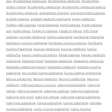
spa
,
druskininkai viesbuciai
,
druskininkai viesbutis
,
druskininku
poilsio namai
,
druskininku viesbuciai
,
druskininku viesbuciai kainos
,
druskininku viesbutis
,
energetikas šventoji
,
gamanta hotel palanga
,
gradiali palanga
,
gradiali viesbutis palangoje
,
green viesbutis
,
holiday villa palanga
,
hotel klaipeda
,
hotel palanga
,
hotel palanga
spa
,
hotel vilnius
,
hotels in palanga
,
hotels in vilnius
,
info hotel
palanga
,
jurmala viesbuciai
,
kainos palangoje
,
kambariai Palangoje
,
kambario nuoma palangoje
,
kambariu nuoma palanga
,
kambariu
nuoma Palangoje
,
kaunas viesbuciai
,
kaunas viesbutis
,
kauno
viešbučiai
,
kauno viesbuciai kainos
,
kerpė palanga
,
kerpes viesbutis
palangoje
,
klaipeda hotel
,
klaipeda viesbuciai
,
klaipedos viesbuciai
,
klaipedos viesbuciai kainos
,
klaipedos viesbutis
,
kotedzu nuoma
palangoje
,
ktu poilsio namai palangoje
,
kursiu kaimas sventojoje
,
lietuva sanatorija
,
lietuva viesbutis
,
lietuvos viešbučiai
,
lietuvos
viešbutis
,
mikroautobusu nuoma
,
nakvyne klaipedoje
,
nakvynė
nidoje
,
nakvyne pajuryje
,
nakvyne palanga
,
nakvyne palangoje
,
nakvyne prie juros
,
nakvyne vilniuje
,
nakvynes namai palangoje
,
nakvynes palangoje
,
namai palangoje
,
namas palangoje
,
namelių
nuoma palangoje
,
namo nuoma palangoje
,
namu nuoma