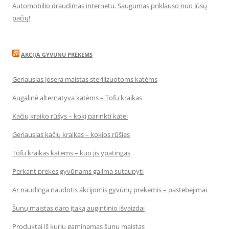
Automobilio draudimas internetu. Saugumas priklauso nuo Jūsų
pačių!
AKCIJA GYVUNU PREKEMS
Geriausias Josera maistas sterilizuotoms katėms
Augalinė alternatyva katėms – Tofu kraikas
Kačių kraiko rūšys – kokį parinkti katei
Geriausias kačių kraikas – kokios rūšies
Tofu kraikas katėms – kuo jis ypatingas
Perkant prekes gyvūnams galima sutaupyti
Ar naudinga naudotis akcijomis gyvūnų prekėmis – pastebėjimai
Šunų maistas daro įtaką augintinio išvaizdai
Produktai iš kurių gaminamas šunų maistas