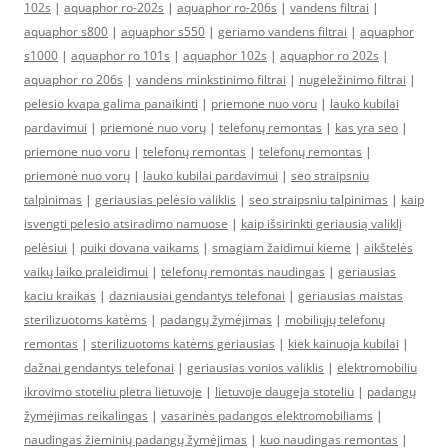
102s
|
aquaphor ro-202s
|
aquaphor ro-206s
|
vandens filtrai
|
aquaphor s800
|
aquaphor s550
|
geriamo vandens filtrai
|
aquaphor
s1000
|
aquaphor ro 101s
|
aquaphor 102s
|
aquaphor ro 202s
|
aquaphor ro 206s
|
vandens minkstinimo filtrai
|
nugeležinimo filtrai
|
pelesio kvapa galima panaikinti
|
priemone nuo voru
|
lauko kubilai
pardavimui
|
priemonė nuo vorų
|
telefonų remontas
|
kas yra seo
|
priemone nuo voru
|
telefonų remontas
|
telefonų remontas
|
priemonė nuo vorų
|
lauko kubilai pardavimui
|
seo straipsniu
talpinimas
|
geriausias pelėsio valiklis
|
seo straipsniu talpinimas
|
kaip
isvengti pelesio atsiradimo namuose
|
kaip išsirinkti geriausią valiklį
pelėsiui
|
puiki dovana vaikams
|
smagiam žaidimui kieme
|
aikštelės
vaikų laiko praleidimui
|
telefonų remontas naudingas
|
geriausias
kaciu kraikas
|
dazniausiai gendantys telefonai
|
geriausias maistas
sterilizuotoms katėms
|
padangų žymėjimas
|
mobiliųjų telefonų
remontas
|
sterilizuotoms katėms geriausias
|
kiek kainuoja kubilai
|
dažnai gendantys telefonai
|
geriausias vonios valiklis
|
elektromobiliu
ikrovimo stoteliu pletra lietuvoje
|
lietuvoje daugeja stoteliu
|
padangų
žymėjimas reikalingas
|
vasarinės padangos elektromobiliams
|
naudingas žieminių padangų žymėjimas
|
kuo naudingas remontas
|