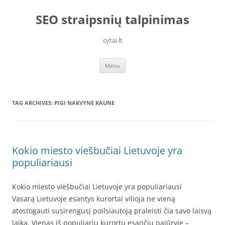
Skip
to
SEO straipsnių talpinimas
content
cytai.lt
Menu
TAG ARCHIVES:
PIGI NAKVYNE KAUNE
Kokio miesto viešbučiai Lietuvoje yra
populiariausi
Kokio miesto viešbučiai Lietuvoje yra populiariausi
Vasarą Lietuvoje esantys kurortai vilioja ne vieną
atostogauti susirengusį poilsiautoją praleisti čia savo laisvą
laiką. Vienas iš populiarių kurortų esančių pajūryje –