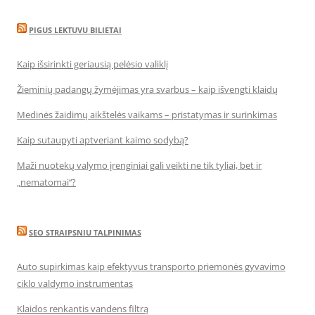
PIGUS LEKTUVU BILIETAI
Kaip išsirinkti geriausią pelėsio valiklį
Žieminių padangų žymėjimas yra svarbus – kaip išvengti klaidų
Medinės žaidimų aikštelės vaikams – pristatymas ir surinkimas
Kaip sutaupyti aptveriant kaimo sodybą?
Maži nuotekų valymo įrenginiai gali veikti ne tik tyliai, bet ir
„nematomai‘‘?
SEO STRAIPSNIU TALPINIMAS
Auto supirkimas kaip efektyvus transporto priemonės gyvavimo
ciklo valdymo instrumentas
Klaidos renkantis vandens filtrą