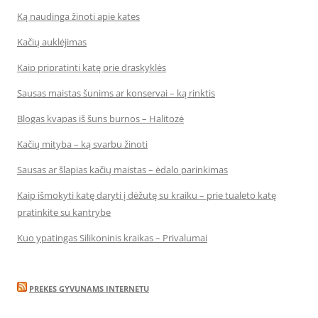
Ką naudinga žinoti apie kates
Kačių auklėjimas
Kaip pripratinti katę prie draskyklės
Sausas maistas šunims ar konservai – ką rinktis
Blogas kvapas iš šuns burnos – Halitozė
Kačių mityba – ką svarbu žinoti
Sausas ar šlapias kačių maistas – ėdalo parinkimas
Kaip išmokyti katę daryti į dėžutę su kraiku – prie tualeto katę
pratinkite su kantrybe
Kuo ypatingas Silikoninis kraikas – Privalumai
PREKES GYVUNAMS INTERNETU