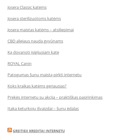
Josera Classic katėms
Josera sterilizuotoms katėms
Josera maistas katėms – atsiliepimai
CBD aliejaus nauda gyvūnams
Ką dovanoti įsigijusiam katę
ROYAL Canin
Patogumas šunų maistą pirkti internetu
Koks kraikas katėms geriausias?
Prekės internetu su akcija – praktiškas pasirinkimas
Įtaka keturkojų išvaizdai – šunų ėdalas
GREITIEJI KREDITAI INTERNETU