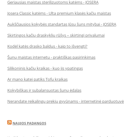
Geriausias maistas sterilizuotoms katėms - JOSERA
Josera Classic katėms - Ulta premium klasės kačių maistas
Aukščiausios kokybės standartas Jūsų šuns mitybai - JOSERA
Skirtingos kačių draskyklių rūšys – skirtingi privalumai
Kodėl katės drasko baldus - kaip to išvengti?
Šunų maistas internetu - praktiškas pasirinkimas
Silikoninis kačių kraikas - kuo jis ypatingas
Ar mano katei patiks Tofu kraikas
Kokybiškas ir subalansuotas šunų ėdalas
Nerandate reikalingų prekių gyvūnams - internetinė parduotuvė
NAUJOS PADANGOS