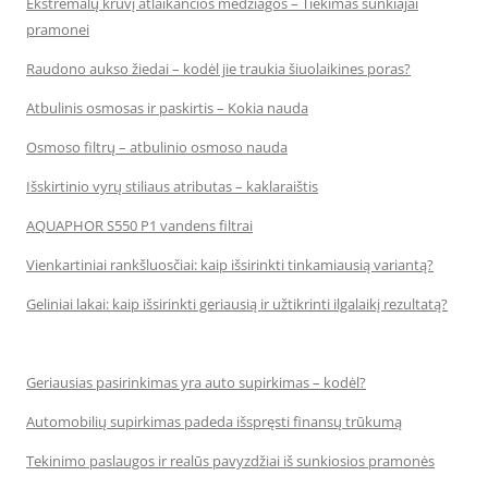
Ekstremalų krūvį atlaikančios medžiagos – Tiekimas sunkiajai
pramonei
Raudono aukso žiedai – kodėl jie traukia šiuolaikines poras?
Atbulinis osmosas ir paskirtis – Kokia nauda
Osmoso filtrų – atbulinio osmoso nauda
Išskirtinio vyrų stiliaus atributas – kaklaraištis
AQUAPHOR S550 P1 vandens filtrai
Vienkartiniai rankšluosčiai: kaip išsirinkti tinkamiausią variantą?
Geliniai lakai: kaip išsirinkti geriausią ir užtikrinti ilgalaikį rezultatą?
Geriausias pasirinkimas yra auto supirkimas – kodėl?
Automobilių supirkimas padeda išspręsti finansų trūkumą
Tekinimo paslaugos ir realūs pavyzdžiai iš sunkiosios pramonės