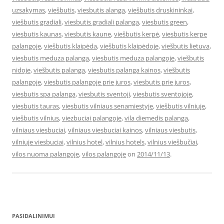
uzsakymas
,
viešbutis
,
viesbutis alanga
,
viešbutis druskininkai
,
viešbutis gradiali
,
viesbutis gradiali palanga
,
viesbutis green
,
viesbutis kaunas
,
viesbutis kaune
,
viešbutis kerpė
,
viesbutis kerpe
palangoje
,
viešbutis klaipėda
,
viešbutis klaipėdoje
,
viešbutis lietuva
,
viesbutis meduza palanga
,
viesbutis meduza palangoje
,
viešbutis
nidoje
,
viešbutis palanga
,
viesbutis palanga kainos
,
viešbutis
palangoje
,
viesbutis palangoje prie juros
,
viesbutis prie juros
,
viesbutis spa palanga
,
viesbutis sventoji
,
viesbutis sventojoje
,
viesbutis tauras
,
viesbutis vilniaus senamiestyje
,
viešbutis vilniuje
,
viešbutis vilnius
,
viezbuciai palangoje
,
vila diemedis palanga
,
vilniaus viesbuciai
,
vilniaus viesbuciai kainos
,
vilniaus viesbutis
,
vilniuje viesbuciai
,
vilnius hotel
,
vilnius hotels
,
vilnius viešbučiai
,
vilos nuoma palangoje
,
vilos palangoje
on
2014/11/13
.
PASIDALINIMUI