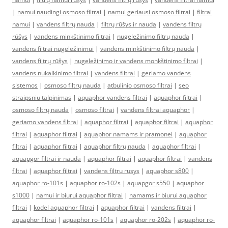
|
namui naudingi osmoso filtrai
|
namui geriausi osmoso filtrai
|
filtrai
namui
|
vandens filtrų nauda
|
filtrų rūšys ir nauda
|
vandens filtrų
rūšys
|
vandens minkštinimo filtrai
|
nugeležinimo filtrų nauda
|
vandens filtrai nugeležinimui
|
vandens minkštinimo filtrų nauda
|
vandens filtrų rūšys
|
nugeležinimo ir vandens monkštinimo filtrai
|
vandens nukalkinimo filtrai
|
vandens filtrai
|
geriamo vandens
sistemos
|
osmoso filtrų nauda
|
atbulinio osmoso filtrai
|
seo
straipsniu talpinimas
|
aquaphor vandens filtrai
|
aquaphor filtrai
|
osmoso filtrų nauda
|
osmoso filtrai
|
vandens filtrai aquaphor
|
geriamo vandens filtrai
|
aquaphor filtrai
|
aquaphor filtrai
|
aquaphor
filtrai
|
aquaphor filtrai
|
aquaphor namams ir pramonei
|
aquaphor
filtrai
|
aquaphor filtrai
|
aquaphor filtrų nauda
|
aquaphor filtrai
|
aquapgor filtrai ir nauda
|
aquaphor filtrai
|
aquaphor filtrai
|
vandens
filtrai
|
aquaphor filtrai
|
vandens filtru rusys
|
aquaphor s800
|
aquaphor ro-101s
|
aquaphor ro-102s
|
aquapgor s550
|
aquaphor
s1000
|
namui ir biurui aquaphor filtrai
|
namams ir biurui aquaphor
filtrai
|
kodel aquaphor filtrai
|
aquaphor filtrai
|
vandens filtrai
|
aquaphor filtrai
|
aquaphor ro-101s
|
aquaphor ro-202s
|
aquaphor ro-