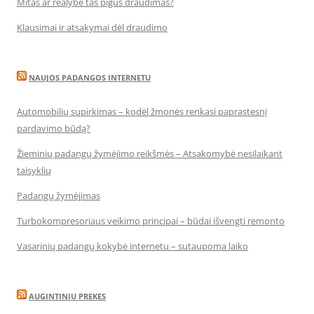
Mitas ar realybė tas pigus draudimas?
Klausimai ir atsakymai dėl draudimo
NAUJOS PADANGOS INTERNETU
Automobilių supirkimas – kodėl žmonės renkasi paprastesnį
pardavimo būdą?
Žieminių padangų žymėjimo reikšmės – Atsakomybė nesilaikant
taisyklių
Padangų žymėjimas
Turbokompresoriaus veikimo principai – būdai išvengti remonto
Vasarinių padangų kokybė internetu – sutaupoma laiko
AUGINTINIU PREKES