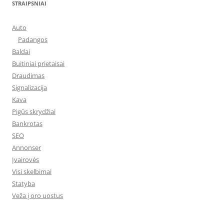
STRAIPSNIAI
Auto
Padangos
Baldai
Buitiniai prietaisai
Draudimas
Signalizacija
Kava
Pigūs skrydžiai
Bankrotas
SEO
Annonser
Įvairovės
Visi skelbimai
Statyba
Veža į oro uostus