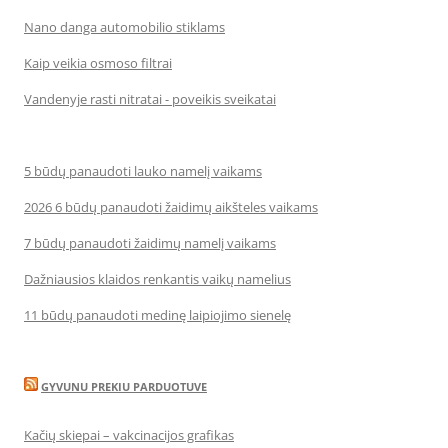
Nano danga automobilio stiklams
Kaip veikia osmoso filtrai
Vandenyje rasti nitratai - poveikis sveikatai
5 būdų panaudoti lauko namelį vaikams
2026 6 būdų panaudoti žaidimų aikšteles vaikams
7 būdų panaudoti žaidimų namelį vaikams
Dažniausios klaidos renkantis vaikų namelius
11 būdų panaudoti medinę laipiojimo sienelę
GYVUNU PREKIU PARDUOTUVE
Kačių skiepai – vakcinacijos grafikas