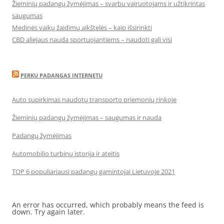
Žieminių padangų žymėjimas – svarbu vairuotojams ir užtikrintas
saugumas
Medinės vaikų žaidimų aikštelės – kaip išsirinkti
CBD aliejaus nauda sportuojantiems – naudoti gali visi
PERKU PADANGAS INTERNETU
Auto supirkimas naudotų transporto priemonių rinkoje
Žieminių padangų žymėjimas – saugumas ir nauda
Padangų žymėjimas
Automobilio turbinų istorija ir ateitis
TOP 6 populiariausi padangų gamintojai Lietuvoje 2021
An error has occurred, which probably means the feed is
down. Try again later.