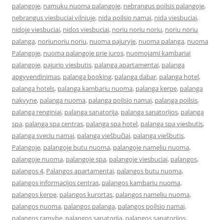
palangoje
,
namuku nuoma palangoje
,
nebrangus poilsis palangoje
,
nebrangus viesbuciai vilniuje
,
nida poilsio namai
,
nida viesbuciai
,
nidoje viesbuciai
,
nidos viesbuciai
,
noriu noriu noriu
,
noriu noriu
palanga
,
noriunoriu noriu
,
nuoma pajuryje
,
nuoma palanga
,
nuoma
Palangoje
,
nuoma palangoje prie juros
,
nuomojami kambariai
palangoje
,
pajurio viesbutis
,
palanga apartamentai
,
palanga
apgyvendinimas
,
palanga booking
,
palanga dabar
,
palanga hotel
,
palanga hotels
,
palanga kambariu nuoma
,
palanga kerpe
,
palanga
nakvyne
,
palanga nuoma
,
palanga poilsio namai
,
palanga poilsis
,
palanga renginiai
,
palanga sanatorija
,
palanga sanatorijos
,
palanga
spa
,
palanga spa centras
,
palanga spa hotel
,
palanga spa viesbutis
,
palanga sveciu namai
,
palanga viešbučiai
,
palanga viešbutis
,
Palangoje
,
palangoje butu nuoma
,
palangoje nameliu nuoma
,
palangoje nuoma
,
palangoje spa
,
palangoje viesbuciai
,
palangos
,
palangos 4
,
Palangos apartamentai
,
palangos butu nuoma
,
palangos informacijos centras
,
palangos kambariu nuoma
,
palangos kerpe
,
palangos kurortas
,
palangos nameliu nuoma
,
palangos nuoma
,
palangos palanga
,
palangos poilsio namai
,
palangos ramybe
,
palangos sanatorija
,
palangos sanatorijos
,