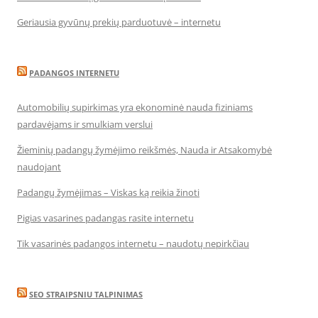
Geriausia gyvūnų prekių parduotuvė – internetu
PADANGOS INTERNETU
Automobilių supirkimas yra ekonominė nauda fiziniams
pardavėjams ir smulkiam verslui
Žieminių padangų žymėjimo reikšmės, Nauda ir Atsakomybė
naudojant
Padangų žymėjimas – Viskas ką reikia žinoti
Pigias vasarines padangas rasite internetu
Tik vasarinės padangos internetu – naudotų nepirkčiau
SEO STRAIPSNIU TALPINIMAS