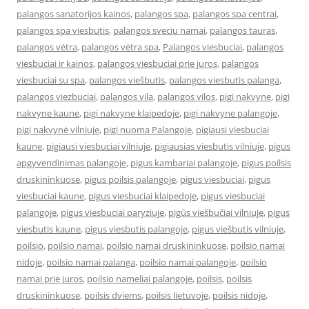
palangos sanatorijos kainos
,
palangos spa
,
palangos spa centrai
,
palangos spa viesbutis
,
palangos sveciu namai
,
palangos tauras
,
palangos vėtra
,
palangos vėtra spa
,
Palangos viesbuciai
,
palangos
viesbuciai ir kainos
,
palangos viesbuciai prie juros
,
palangos
viesbuciai su spa
,
palangos viešbutis
,
palangos viesbutis palanga
,
palangos viezbuciai
,
palangos vila
,
palangos vilos
,
pigi nakvyne
,
pigi
nakvyne kaune
,
pigi nakvyne klaipedoje
,
pigi nakvyne palangoje
,
pigi nakvynė vilniuje
,
pigi nuoma Palangoje
,
pigiausi viesbuciai
kaune
,
pigiausi viesbuciai vilniuje
,
pigiausias viesbutis vilniuje
,
pigus
apgyvendinimas palangoje
,
pigus kambariai palangoje
,
pigus poilsis
druskininkuose
,
pigus poilsis palangoje
,
pigus viesbuciai
,
pigus
viesbuciai kaune
,
pigus viesbuciai klaipedoje
,
pigus viesbuciai
palangoje
,
pigus viesbuciai paryziuje
,
pigūs viešbučiai vilniuje
,
pigus
viesbutis kaune
,
pigus viesbutis palangoje
,
pigus viešbutis vilniuje
,
poilsio
,
poilsio namai
,
poilsio namai druskininkuose
,
poilsio namai
nidoje
,
poilsio namai palanga
,
poilsio namai palangoje
,
poilsio
namai prie juros
,
poilsio nameliai palangoje
,
poilsis
,
poilsis
druskininkuose
,
poilsis dviems
,
poilsis lietuvoje
,
poilsis nidoje
,