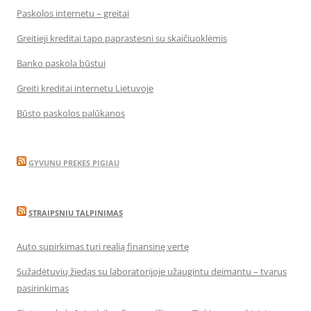
Paskolos internetu – greitai
Greitieji kreditai tapo paprastesni su skaičiuoklėmis
Banko paskola būstui
Greiti kreditai internetu Lietuvoje
Būsto paskolos palūkanos
GYVUNU PREKES PIGIAU
STRAIPSNIU TALPINIMAS
Auto supirkimas turi realią finansinę vertę
Sužadėtuvių žiedas su laboratorijoje užaugintu deimantu – tvarus
pasirinkimas