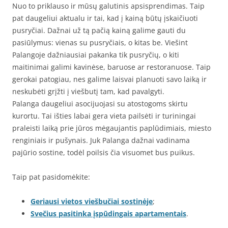
Nuo to priklauso ir mūsų galutinis apsisprendimas. Taip
pat daugeliui aktualu ir tai, kad į kainą būtų įskaičiuoti
pusryčiai. Dažnai už tą pačią kainą galime gauti du
pasiūlymus: vienas su pusryčiais, o kitas be. Viešint
Palangoje dažniausiai pakanka tik pusryčių, o kiti
maitinimai galimi kavinėse, baruose ar restoranuose. Taip
gerokai patogiau, nes galime laisvai planuoti savo laiką ir
neskubėti grįžti į viešbutį tam, kad pavalgyti.
Palanga daugeliui asocijuojasi su atostogoms skirtu
kurortu. Tai išties labai gera vieta pailsėti ir turiningai
praleisti laiką prie jūros mėgaujantis paplūdimiais, miesto
renginiais ir pušynais. Juk Palanga dažnai vadinama
pajūrio sostine, todėl poilsis čia visuomet bus puikus.
Taip pat pasidomėkite:
Geriausi vietos viešbučiai sostinėje
;
Svečius pasitinka įspūdingais apartamentais
.