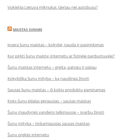
Vokietija Lietuva mikriukai. Geriau nei autobusu?
MAISTAS SUNIMS
Josera šunų maistas – kokybė, nauda ir pasirinkimas
Kur pirkti šunų maistą: internetu ar fizinėje parduotuvėje?
Šunų maistas internetu – greita, patogu ir pigiau
Kokybiška šunų mityba – ką naudinga žinoti
Sausas šunų maistas – iš kokių produktų gaminamas
Koks šunų ėdalas geriausias – sausas maistas
Šunų maudynės vandens telkiniuose – svarbu žinoti
Šunų mityba – tinkamiausias sausas maistas
Šunų prekės internetu