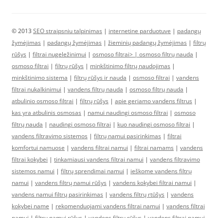
© 2013
SEO straipsniu talpinimas
|
internetine parduotuve
|
padangų
žymėjimas
|
padangų žymėjimas
|
žieminių padangų žymėjimas
|
filtrų
rūšys
|
filtrai nugeležinimui
|
osmoso filtrai> |
osmoso filtrų nauda
|
osmoso filtrai
|
filtrų rūšys
|
minkštinimo filtrų naudojimas
|
minkštinimo sistema
|
filtrų rūšys ir nauda
|
osmoso filtrai
|
vandens
filtrai nukalkinimui
|
vandens filtrų nauda
|
osmoso filtrų nauda
|
atbulinio osmoso filtrai
|
filtrų rūšys
|
apie geriamo vandens filtrus
|
kas yra atbulinis osmosas
|
namui naudingi osmoso filtrai
|
osmoso
filtrų nauda
|
naudingi osmoso filtrai
|
kuo naudingi osmoso filtrai
|
vandens filtravimo sistemos
|
filtrų namui pasirinkimas
|
filtrai
komfortui namuose
|
vandens filtrai namui
|
filtrai namams
|
vandens
filtrai kokybei
|
tinkamiausi vandens filtrai namui
|
vandens filtravimo
sistemos namui
|
filtrų sprendimai namui
|
ieškome vandens filtrų
namui
|
vandens filtrų namui rūšys
|
vandens kokybei filtrai namui
|
vandens namui filtrų pasirinkimas
|
vandens filtrų rtūšys
|
vandens
kokybei name
|
rekomenduojami vandens filtrai namui
|
vandens filtrai
namui
|
filtrų namui rūšys
|
vandens filtrų rūšys
|
vandens filtrai namui