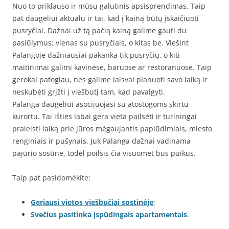
Nuo to priklauso ir mūsų galutinis apsisprendimas. Taip
pat daugeliui aktualu ir tai, kad į kainą būtų įskaičiuoti
pusryčiai. Dažnai už tą pačią kainą galime gauti du
pasiūlymus: vienas su pusryčiais, o kitas be. Viešint
Palangoje dažniausiai pakanka tik pusryčių, o kiti
maitinimai galimi kavinėse, baruose ar restoranuose. Taip
gerokai patogiau, nes galime laisvai planuoti savo laiką ir
neskubėti grįžti į viešbutį tam, kad pavalgyti.
Palanga daugeliui asocijuojasi su atostogoms skirtu
kurortu. Tai išties labai gera vieta pailsėti ir turiningai
praleisti laiką prie jūros mėgaujantis paplūdimiais, miesto
renginiais ir pušynais. Juk Palanga dažnai vadinama
pajūrio sostine, todėl poilsis čia visuomet bus puikus.
Taip pat pasidomėkite:
Geriausi vietos viešbučiai sostinėje
;
Svečius pasitinka įspūdingais apartamentais
.