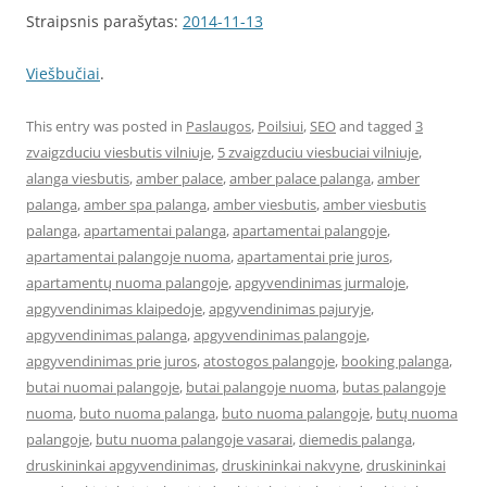
Straipsnis parašytas:
2014-11-13
Viešbučiai
.
This entry was posted in
Paslaugos
,
Poilsiui
,
SEO
and tagged
3
zvaigzduciu viesbutis vilniuje
,
5 zvaigzduciu viesbuciai vilniuje
,
alanga viesbutis
,
amber palace
,
amber palace palanga
,
amber
palanga
,
amber spa palanga
,
amber viesbutis
,
amber viesbutis
palanga
,
apartamentai palanga
,
apartamentai palangoje
,
apartamentai palangoje nuoma
,
apartamentai prie juros
,
apartamentų nuoma palangoje
,
apgyvendinimas jurmaloje
,
apgyvendinimas klaipedoje
,
apgyvendinimas pajuryje
,
apgyvendinimas palanga
,
apgyvendinimas palangoje
,
apgyvendinimas prie juros
,
atostogos palangoje
,
booking palanga
,
butai nuomai palangoje
,
butai palangoje nuoma
,
butas palangoje
nuoma
,
buto nuoma palanga
,
buto nuoma palangoje
,
butų nuoma
palangoje
,
butu nuoma palangoje vasarai
,
diemedis palanga
,
druskininkai apgyvendinimas
,
druskininkai nakvyne
,
druskininkai