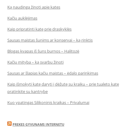
Ką naudinga žinoti apie kates
Kačių auklėjimas
Kaip pripratinti katę prie draskyklės
Sausas maistas šunims ar konservai – ką rinktis
Blogas kvapas iš šuns burnos – Halitozė
Kačių mityba – ką svarbu žinoti
Sausas ar šlapias kačių maistas – ėdalo parinkimas
Kaip išmokyti katę daryti į dėžutę su kraiku – prie tualeto katę
pratinkite su kantrybe
Kuo ypatingas Silikoninis kraikas – Privalumai
PREKES GYVUNAMS INTERNETU