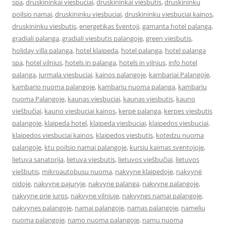
spa
,
druskininkai viesbuciai
,
druskininkai viesbutis
,
druskininku
poilsio namai
,
druskininku viesbuciai
,
druskininku viesbuciai kainos
,
druskininku viesbutis
,
energetikas šventoji
,
gamanta hotel palanga
,
gradiali palanga
,
gradiali viesbutis palangoje
,
green viesbutis
,
holiday villa palanga
,
hotel klaipeda
,
hotel palanga
,
hotel palanga
spa
,
hotel vilnius
,
hotels in palanga
,
hotels in vilnius
,
info hotel
palanga
,
jurmala viesbuciai
,
kainos palangoje
,
kambariai Palangoje
,
kambario nuoma palangoje
,
kambariu nuoma palanga
,
kambariu
nuoma Palangoje
,
kaunas viesbuciai
,
kaunas viesbutis
,
kauno
viešbučiai
,
kauno viesbuciai kainos
,
kerpė palanga
,
kerpes viesbutis
palangoje
,
klaipeda hotel
,
klaipeda viesbuciai
,
klaipedos viesbuciai
,
klaipedos viesbuciai kainos
,
klaipedos viesbutis
,
kotedzu nuoma
palangoje
,
ktu poilsio namai palangoje
,
kursiu kaimas sventojoje
,
lietuva sanatorija
,
lietuva viesbutis
,
lietuvos viešbučiai
,
lietuvos
viešbutis
,
mikroautobusu nuoma
,
nakvyne klaipedoje
,
nakvynė
nidoje
,
nakvyne pajuryje
,
nakvyne palanga
,
nakvyne palangoje
,
nakvyne prie juros
,
nakvyne vilniuje
,
nakvynes namai palangoje
,
nakvynes palangoje
,
namai palangoje
,
namas palangoje
,
namelių
nuoma palangoje
,
namo nuoma palangoje
,
namu nuoma