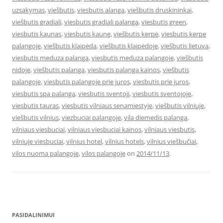
uzsakymas
,
viešbutis
,
viesbutis alanga
,
viešbutis druskininkai
,
viešbutis gradiali
,
viesbutis gradiali palanga
,
viesbutis green
,
viesbutis kaunas
,
viesbutis kaune
,
viešbutis kerpė
,
viesbutis kerpe
palangoje
,
viešbutis klaipėda
,
viešbutis klaipėdoje
,
viešbutis lietuva
,
viesbutis meduza palanga
,
viesbutis meduza palangoje
,
viešbutis
nidoje
,
viešbutis palanga
,
viesbutis palanga kainos
,
viešbutis
palangoje
,
viesbutis palangoje prie juros
,
viesbutis prie juros
,
viesbutis spa palanga
,
viesbutis sventoji
,
viesbutis sventojoje
,
viesbutis tauras
,
viesbutis vilniaus senamiestyje
,
viešbutis vilniuje
,
viešbutis vilnius
,
viezbuciai palangoje
,
vila diemedis palanga
,
vilniaus viesbuciai
,
vilniaus viesbuciai kainos
,
vilniaus viesbutis
,
vilniuje viesbuciai
,
vilnius hotel
,
vilnius hotels
,
vilnius viešbučiai
,
vilos nuoma palangoje
,
vilos palangoje
on
2014/11/13
.
PASIDALINIMUI