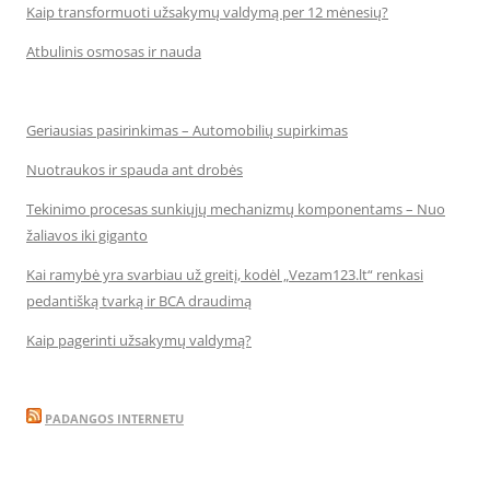
Kaip transformuoti užsakymų valdymą per 12 mėnesių?
Atbulinis osmosas ir nauda
Geriausias pasirinkimas – Automobilių supirkimas
Nuotraukos ir spauda ant drobės
Tekinimo procesas sunkiųjų mechanizmų komponentams – Nuo
žaliavos iki giganto
Kai ramybė yra svarbiau už greitį, kodėl „Vezam123.lt“ renkasi
pedantišką tvarką ir BCA draudimą
Kaip pagerinti užsakymų valdymą?
PADANGOS INTERNETU