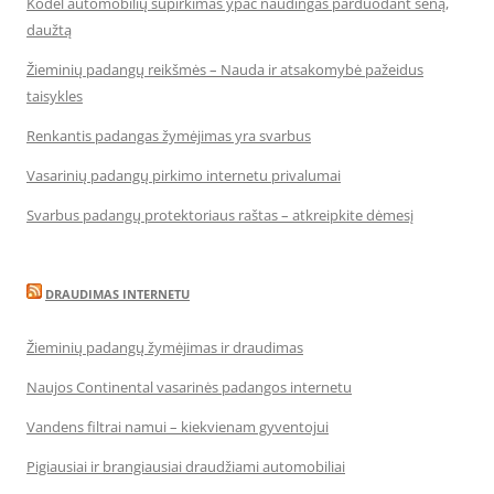
Kodėl automobilių supirkimas ypač naudingas parduodant seną,
daužtą
Žieminių padangų reikšmės – Nauda ir atsakomybė pažeidus
taisykles
Renkantis padangas žymėjimas yra svarbus
Vasarinių padangų pirkimo internetu privalumai
Svarbus padangų protektoriaus raštas – atkreipkite dėmesį
DRAUDIMAS INTERNETU
Žieminių padangų žymėjimas ir draudimas
Naujos Continental vasarinės padangos internetu
Vandens filtrai namui – kiekvienam gyventojui
Pigiausiai ir brangiausiai draudžiami automobiliai