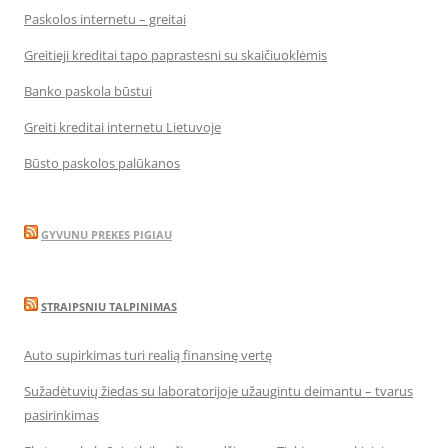
Paskolos internetu – greitai
Greitieji kreditai tapo paprastesni su skaičiuoklėmis
Banko paskola būstui
Greiti kreditai internetu Lietuvoje
Būsto paskolos palūkanos
GYVUNU PREKES PIGIAU
STRAIPSNIU TALPINIMAS
Auto supirkimas turi realią finansinę vertę
Sužadėtuvių žiedas su laboratorijoje užaugintu deimantu – tvarus
pasirinkimas