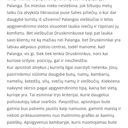
Palanga. Šis miestas nieko nestebina, juk šiltuoju metų
laiku čia atvyksta tikriausiai puse šalies piliečių, o kur dar
daugybė turistų iš užsienio? Palangos viešbučiai ir kitos
apgyvendinimo vietos visuomet laukia svečių ir rūpinasi jų
komfortu. Bet viešbučiai Druskininkuose taip pat laukia
savo klientų ne ką mažiau nei Palanga, bet Druskininkai yra
labiau aktyvaus poilsio centras, todėl manome, kad
Palanga, vis gi, šiek tiek lenkia Druskininkus, nors kai
kuriose srityse, pozicijų, gal ir neužleidžia.
Kur apsistoti atvykus į kurortą ilgai svarstyti netenka. Jūsų
pasirinkimui siūloma daugybė butų, namų, kambarių,
namelių, kotedžų, vilų, svečių namų ir viešbučių. Kiekviena
nakvynė skirsis pagal apgyvendinimo tipą, kainą bei vietą,
kurioje yra. Tai esminiai trys kriterijai, kurie daugeliui
poilsiautojų labai svarbūs. Pavyzdžiui, apsistojus bute
galima bus patiems jaustis kaip namuose, gaminti maistą ir
nebūti priklausomiems nuo maitinimo grafiko ar kavinių
paieškų. Apsigyvenus kambaryje, kuris nuomojamas bute