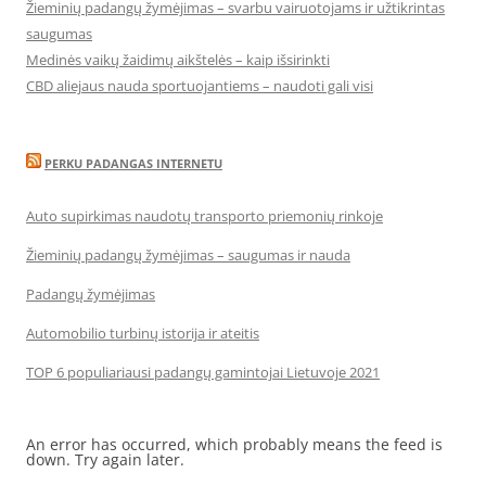
Žieminių padangų žymėjimas – svarbu vairuotojams ir užtikrintas
saugumas
Medinės vaikų žaidimų aikštelės – kaip išsirinkti
CBD aliejaus nauda sportuojantiems – naudoti gali visi
PERKU PADANGAS INTERNETU
Auto supirkimas naudotų transporto priemonių rinkoje
Žieminių padangų žymėjimas – saugumas ir nauda
Padangų žymėjimas
Automobilio turbinų istorija ir ateitis
TOP 6 populiariausi padangų gamintojai Lietuvoje 2021
An error has occurred, which probably means the feed is
down. Try again later.