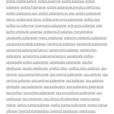
poilsis nidoje kainos
,
poilsis pajūryje
,
poilsis palanga
,
poilsis
palangoj
,
poilsis Palangoje
,
poilsis palangoje privatus sektorius
,
poilsis palangoje spa
,
poilsis palangoje su spa
,
poilsis palangoje
ziema
,
poilsis prie jūros
,
poilsis prie juros palangoje
,
poilsis spa
,
poilsis su nakvyne
,
pramogos palangoje
,
prie juros palanga
,
prie
parko viesbutis palanga
,
priejuros.lt palanga
,
romantiskas
savaitgalis palangoje
,
rygos viesbuciai
,
sabonio viesbutis palangoje
,
sanatorija gradiali palanga
,
sanatorija palanga
,
sanatorija palangoje
,
sanatorija palangoje kainos
,
sanatorijos palanga
,
sanatorijos
palangoje
,
sanatorijos palangoje kainos
,
savaitgalio poilsis
,
savaitgalio poilsis palangoje
,
savaitgalis palangoje
,
siauliai
viesbuciai
,
siauliu viesbuciai
,
smilčių vilos
,
smilciu vilos palanga
,
spa
centrai
,
spa centrai lietuvoje
,
spa centrai palangoje
,
spa centras
,
spa
centras palanga
,
spa centras palangoje
,
spa palanga
,
spa palanga
viesbutis
,
spa palangoje
,
spa paslaugos
,
spa paslaugos palangoje
,
spa poilsis
,
spa poilsis palangoje
,
spa proceduros palangoje
,
spa
viesbuciai
,
spa viesbutis
,
spa vilnius druskininkai
,
sveciu namai
nidoje
,
sveciu namai palanga
,
svečių namai palangoje
,
sveciu namai
vilniuje
,
šventoji energetikas
,
sventoji viesbuciai
,
sventosios