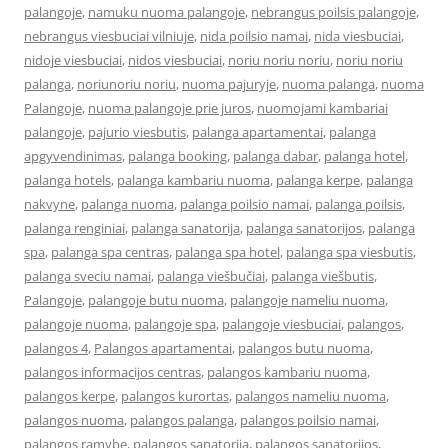
palangoje
,
namuku nuoma palangoje
,
nebrangus poilsis palangoje
,
nebrangus viesbuciai vilniuje
,
nida poilsio namai
,
nida viesbuciai
,
nidoje viesbuciai
,
nidos viesbuciai
,
noriu noriu noriu
,
noriu noriu
palanga
,
noriunoriu noriu
,
nuoma pajuryje
,
nuoma palanga
,
nuoma
Palangoje
,
nuoma palangoje prie juros
,
nuomojami kambariai
palangoje
,
pajurio viesbutis
,
palanga apartamentai
,
palanga
apgyvendinimas
,
palanga booking
,
palanga dabar
,
palanga hotel
,
palanga hotels
,
palanga kambariu nuoma
,
palanga kerpe
,
palanga
nakvyne
,
palanga nuoma
,
palanga poilsio namai
,
palanga poilsis
,
palanga renginiai
,
palanga sanatorija
,
palanga sanatorijos
,
palanga
spa
,
palanga spa centras
,
palanga spa hotel
,
palanga spa viesbutis
,
palanga sveciu namai
,
palanga viešbučiai
,
palanga viešbutis
,
Palangoje
,
palangoje butu nuoma
,
palangoje nameliu nuoma
,
palangoje nuoma
,
palangoje spa
,
palangoje viesbuciai
,
palangos
,
palangos 4
,
Palangos apartamentai
,
palangos butu nuoma
,
palangos informacijos centras
,
palangos kambariu nuoma
,
palangos kerpe
,
palangos kurortas
,
palangos nameliu nuoma
,
palangos nuoma
,
palangos palanga
,
palangos poilsio namai
,
palangos ramybe
,
palangos sanatorija
,
palangos sanatorijos
,