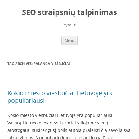
Skip
to
SEO straipsnių talpinimas
content
cytai.lt
Menu
TAG ARCHIVES:
PALANGA VIEŠBUČIAI
Kokio miesto viešbučiai Lietuvoje yra
populiariausi
Kokio miesto viešbučiai Lietuvoje yra populiariausi
Vasarą Lietuvoje esantys kurortai vilioja ne vieną
atostogauti susirengusį poilsiautoją praleisti čia savo laisvą
laiką. Vienas iš populiarių kurortų esančių pajūryje –