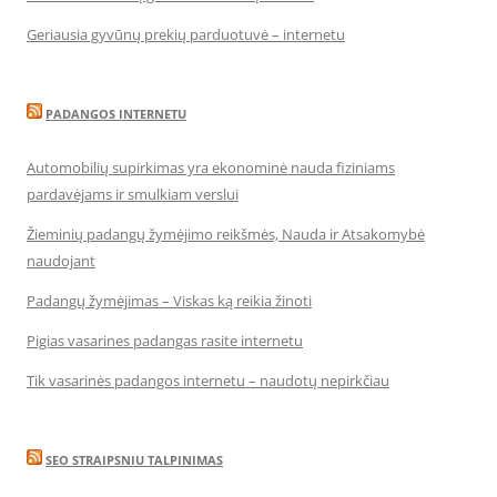
Geriausia gyvūnų prekių parduotuvė – internetu
PADANGOS INTERNETU
Automobilių supirkimas yra ekonominė nauda fiziniams
pardavėjams ir smulkiam verslui
Žieminių padangų žymėjimo reikšmės, Nauda ir Atsakomybė
naudojant
Padangų žymėjimas – Viskas ką reikia žinoti
Pigias vasarines padangas rasite internetu
Tik vasarinės padangos internetu – naudotų nepirkčiau
SEO STRAIPSNIU TALPINIMAS