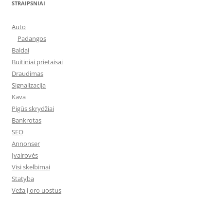
STRAIPSNIAI
Auto
Padangos
Baldai
Buitiniai prietaisai
Draudimas
Signalizacija
Kava
Pigūs skrydžiai
Bankrotas
SEO
Annonser
Įvairovės
Visi skelbimai
Statyba
Veža į oro uostus