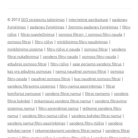
© 2013
SEO straipsniu talpinimas
|
internetine parduotuve
|
padangų
žymėjimas
|
padangų žymėjimas
|
žieminių padangų žymėjimas
|
filtrų
rūšys
|
filtrai nugeležinimui
|
osmoso filtrai> |
osmoso filtrų nauda
|
osmoso filtrai
|
filtrų rūšys
|
minkštinimo filtrų naudojimas
|
minkštinimo sistema
|
filtrų rūšys ir nauda
|
osmoso filtrai
|
vandens
filtrai nukalkinimui
|
vandens filtrų nauda
|
osmoso filtrų nauda
|
atbulinio osmoso filtrai
|
filtrų rūšys
|
apie geriamo vandens filtrus
|
kas yra atbulinis osmosas
|
namui naudingi osmoso filtrai
|
osmoso
filtrų nauda
|
naudingi osmoso filtrai
|
kuo naudingi osmoso filtrai
|
vandens filtravimo sistemos
|
filtrų namui pasirinkimas
|
filtrai
komfortui namuose
|
vandens filtrai namui
|
filtrai namams
|
vandens
filtrai kokybei
|
tinkamiausi vandens filtrai namui
|
vandens filtravimo
sistemos namui
|
filtrų sprendimai namui
|
ieškome vandens filtrų
namui
|
vandens filtrų namui rūšys
|
vandens kokybei filtrai namui
|
vandens namui filtrų pasirinkimas
|
vandens filtrų rtūšys
|
vandens
kokybei name
|
rekomenduojami vandens filtrai namui
|
vandens filtrai
namui
|
filtrų namui rūšys
|
vandens filtrų rūšys
|
vandens filtrai namui