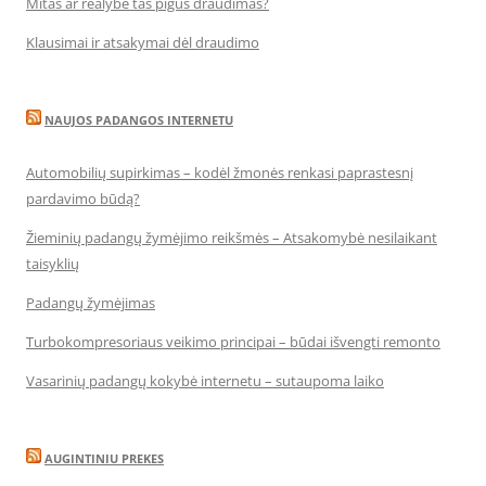
Mitas ar realybė tas pigus draudimas?
Klausimai ir atsakymai dėl draudimo
NAUJOS PADANGOS INTERNETU
Automobilių supirkimas – kodėl žmonės renkasi paprastesnį
pardavimo būdą?
Žieminių padangų žymėjimo reikšmės – Atsakomybė nesilaikant
taisyklių
Padangų žymėjimas
Turbokompresoriaus veikimo principai – būdai išvengti remonto
Vasarinių padangų kokybė internetu – sutaupoma laiko
AUGINTINIU PREKES