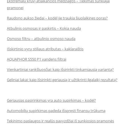
Ekstremalų krūvį atlaikančios medžiagos – Tiekimas sunkiajai
pramonei
Raudono aukso žiedai – kodėl jie traukia šiuolaikines poras?
Atbulinis osmosas ir paskirtis – Kokia nauda
Osmoso filtrų – atbulinio osmoso nauda
Išskirtinio vyrų stiliaus atributas – kaklaraištis
AQUAPHOR S550 P1 vandens filtrai
Vienkartiniai rankšluosčiai: kaip išsirinkti tinkamiausią variantą?
Geliniai lakai: kaip išsirinkti geriausią ir užtikrinti ilgalaikį rezultatą?
Geriausias pasirinkimas yra auto supirkimas – kodėl?
Automobilių supirkimas padeda išspręsti finansų trūkumą
Tekinimo paslaugos ir realūs pavyzdžiai iš sunkiosios pramonės