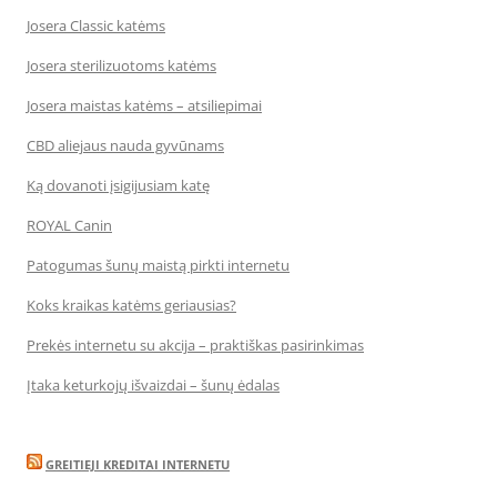
Josera Classic katėms
Josera sterilizuotoms katėms
Josera maistas katėms – atsiliepimai
CBD aliejaus nauda gyvūnams
Ką dovanoti įsigijusiam katę
ROYAL Canin
Patogumas šunų maistą pirkti internetu
Koks kraikas katėms geriausias?
Prekės internetu su akcija – praktiškas pasirinkimas
Įtaka keturkojų išvaizdai – šunų ėdalas
GREITIEJI KREDITAI INTERNETU