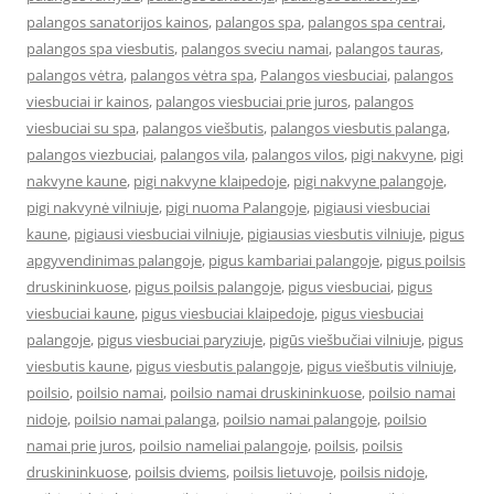
palangos sanatorijos kainos
,
palangos spa
,
palangos spa centrai
,
palangos spa viesbutis
,
palangos sveciu namai
,
palangos tauras
,
palangos vėtra
,
palangos vėtra spa
,
Palangos viesbuciai
,
palangos
viesbuciai ir kainos
,
palangos viesbuciai prie juros
,
palangos
viesbuciai su spa
,
palangos viešbutis
,
palangos viesbutis palanga
,
palangos viezbuciai
,
palangos vila
,
palangos vilos
,
pigi nakvyne
,
pigi
nakvyne kaune
,
pigi nakvyne klaipedoje
,
pigi nakvyne palangoje
,
pigi nakvynė vilniuje
,
pigi nuoma Palangoje
,
pigiausi viesbuciai
kaune
,
pigiausi viesbuciai vilniuje
,
pigiausias viesbutis vilniuje
,
pigus
apgyvendinimas palangoje
,
pigus kambariai palangoje
,
pigus poilsis
druskininkuose
,
pigus poilsis palangoje
,
pigus viesbuciai
,
pigus
viesbuciai kaune
,
pigus viesbuciai klaipedoje
,
pigus viesbuciai
palangoje
,
pigus viesbuciai paryziuje
,
pigūs viešbučiai vilniuje
,
pigus
viesbutis kaune
,
pigus viesbutis palangoje
,
pigus viešbutis vilniuje
,
poilsio
,
poilsio namai
,
poilsio namai druskininkuose
,
poilsio namai
nidoje
,
poilsio namai palanga
,
poilsio namai palangoje
,
poilsio
namai prie juros
,
poilsio nameliai palangoje
,
poilsis
,
poilsis
druskininkuose
,
poilsis dviems
,
poilsis lietuvoje
,
poilsis nidoje
,