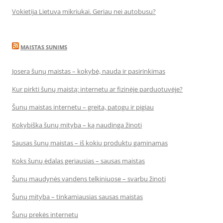
Vokietija Lietuva mikriukai. Geriau nei autobusu?
MAISTAS SUNIMS
Josera šunų maistas – kokybė, nauda ir pasirinkimas
Kur pirkti šunų maistą: internetu ar fizinėje parduotuvėje?
Šunų maistas internetu – greita, patogu ir pigiau
Kokybiška šunų mityba – ką naudinga žinoti
Sausas šunų maistas – iš kokių produktų gaminamas
Koks šunų ėdalas geriausias – sausas maistas
Šunų maudynės vandens telkiniuose – svarbu žinoti
Šunų mityba – tinkamiausias sausas maistas
Šunų prekės internetu