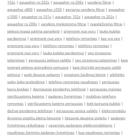
102s
|
aquaphor ro-202s
|
aquaphor ro-206s
|
vandens filtrai
|
aquaphor s800
|
aquaphor s550
|
geriamo vandens filtrai
|
aquaphor
s1000
|
aquaphor ro 101s
|
aquaphor 102s
|
aquaphor ro 202s
|
aquaphor ro 206s
|
vandens minkstinimo filtrai
|
nugeležinimo filtrai
|
pelesio kvapa galima panaikinti
|
priemone nuo voru
|
lauko kubilai
pardavimui
|
priemonė nuo vorų
|
telefonų remontas
|
kas yra seo
|
priemone nuo voru
|
telefonų remontas
|
telefonų remontas
|
priemonė nuo vorų
|
lauko kubilai pardavimui
|
seo straipsniu
talpinimas
|
geriausias pelėsio valiklis
|
seo straipsniu talpinimas
|
kaip
isvengti pelesio atsiradimo namuose
|
kaip išsirinkti geriausią valiklį
pelėsiui
|
puiki dovana vaikams
|
smagiam žaidimui kieme
|
aikštelės
vaikų laiko praleidimui
|
telefonų remontas naudingas
|
geriausias
kaciu kraikas
|
dazniausiai gendantys telefonai
|
geriausias maistas
sterilizuotoms katėms
|
padangų žymėjimas
|
mobiliųjų telefonų
remontas
|
sterilizuotoms katėms geriausias
|
kiek kainuoja kubilai
|
dažnai gendantys telefonai
|
geriausias vonios valiklis
|
elektromobiliu
ikrovimo stoteliu pletra lietuvoje
|
lietuvoje daugeja stoteliu
|
padangų
žymėjimas reikalingas
|
vasarinės padangos elektromobiliams
|
naudingas žieminių padangų žymėjimas
|
kuo naudingas remontas
|