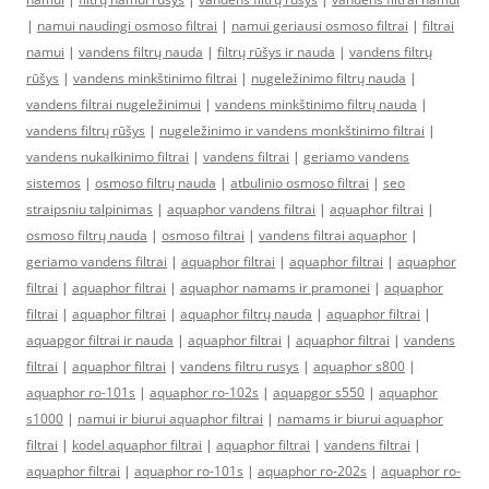
|
namui naudingi osmoso filtrai
|
namui geriausi osmoso filtrai
|
filtrai
namui
|
vandens filtrų nauda
|
filtrų rūšys ir nauda
|
vandens filtrų
rūšys
|
vandens minkštinimo filtrai
|
nugeležinimo filtrų nauda
|
vandens filtrai nugeležinimui
|
vandens minkštinimo filtrų nauda
|
vandens filtrų rūšys
|
nugeležinimo ir vandens monkštinimo filtrai
|
vandens nukalkinimo filtrai
|
vandens filtrai
|
geriamo vandens
sistemos
|
osmoso filtrų nauda
|
atbulinio osmoso filtrai
|
seo
straipsniu talpinimas
|
aquaphor vandens filtrai
|
aquaphor filtrai
|
osmoso filtrų nauda
|
osmoso filtrai
|
vandens filtrai aquaphor
|
geriamo vandens filtrai
|
aquaphor filtrai
|
aquaphor filtrai
|
aquaphor
filtrai
|
aquaphor filtrai
|
aquaphor namams ir pramonei
|
aquaphor
filtrai
|
aquaphor filtrai
|
aquaphor filtrų nauda
|
aquaphor filtrai
|
aquapgor filtrai ir nauda
|
aquaphor filtrai
|
aquaphor filtrai
|
vandens
filtrai
|
aquaphor filtrai
|
vandens filtru rusys
|
aquaphor s800
|
aquaphor ro-101s
|
aquaphor ro-102s
|
aquapgor s550
|
aquaphor
s1000
|
namui ir biurui aquaphor filtrai
|
namams ir biurui aquaphor
filtrai
|
kodel aquaphor filtrai
|
aquaphor filtrai
|
vandens filtrai
|
aquaphor filtrai
|
aquaphor ro-101s
|
aquaphor ro-202s
|
aquaphor ro-