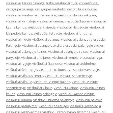
viesbuciai
,
tauras palanga
,
trakai viesbuciai
,
turkijos viesbuciai
,
vanagupe palanga
,
vanagupės viešbutis
,
ventspilis viesbuciai
,
viesbuciai
,
viesbuciai druskininkai
,
viešbučiai druskininkuose
,
viesbuciai jurmaloje
,
viesbuciai kaunas
,
viešbučiai kaune
,
viesbuciai
kaune kainos
,
viesbuciai klaipeda
,
viešbučiai klaipėdoje
,
viesbuciai
klaipedoje kainos
,
viešbučiai lietuvoje
,
viesbuciai londone
,
viešbučiai nidoje
,
viešbučiai palanga
,
viesbuciai palangoj
,
viesbuciai
Palangoje
,
viesbuciai palangoje akcija
,
viesbuciai palangoje akcijos
,
viesbuciai palangoje kainos
,
viesbuciai palangoje su spa
,
viesbuciai
paryziuje
,
viesbuciai prie juros
,
viesbuciai romoje
,
viesbuciai ryga
,
viesbuciai rygoje
,
viešbučiai šiauliuose
,
viesbuciai stokholme
,
viešbučiai šventojoje
,
viesbuciai trakuose
,
viesbuciai varsuvoje
,
viesbuciai vilniaus centre
,
viesbuciai vilniaus senamiestyje
,
viešbučiai vilniuje
,
viesbuciai vilniuje kainos
,
viesbuciai vilniuje
senamiestyje
,
viešbučiai vilnius
,
viesbuciu kainos
,
viesbuciu kainos
kaune
,
viesbuciu kainos palangoje
,
viesbuciu kainos vilniuje
,
viesbuciu nuoma
,
viesbuciu nuoma palangoje
,
viesbuciu paieska
,
viesbuciu pasiulymai
,
viesbuciu paslaugos
,
viešbučių rezervacija
,
viešbučių rezervavimas
,
viesbuciu rezervavimo sistemos
,
viesbuciu