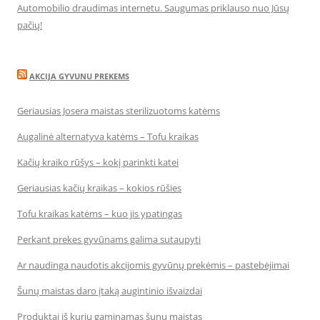
Automobilio draudimas internetu. Saugumas priklauso nuo Jūsų
pačių!
AKCIJA GYVUNU PREKEMS
Geriausias Josera maistas sterilizuotoms katėms
Augalinė alternatyva katėms – Tofu kraikas
Kačių kraiko rūšys – kokį parinkti katei
Geriausias kačių kraikas – kokios rūšies
Tofu kraikas katėms – kuo jis ypatingas
Perkant prekes gyvūnams galima sutaupyti
Ar naudinga naudotis akcijomis gyvūnų prekėmis – pastebėjimai
Šunų maistas daro įtaką augintinio išvaizdai
Produktai iš kurių gaminamas šunų maistas