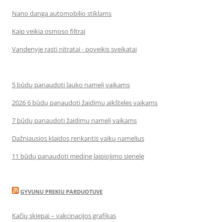
Nano danga automobilio stiklams
Kaip veikia osmoso filtrai
Vandenyje rasti nitratai - poveikis sveikatai
5 būdų panaudoti lauko namelį vaikams
2026 6 būdų panaudoti žaidimų aikšteles vaikams
7 būdų panaudoti žaidimų namelį vaikams
Dažniausios klaidos renkantis vaikų namelius
11 būdų panaudoti medinę laipiojimo sienelę
GYVUNU PREKIU PARDUOTUVE
Kačių skiepai – vakcinacijos grafikas