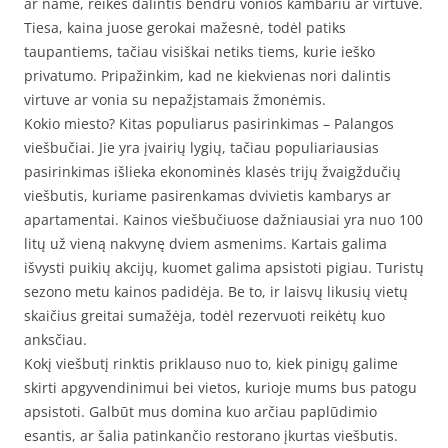
ar name, reikės dalintis bendru vonios kambariu ar virtuve.
Tiesa, kaina juose gerokai mažesnė, todėl patiks
taupantiems, tačiau visiškai netiks tiems, kurie ieško
privatumo. Pripažinkim, kad ne kiekvienas nori dalintis
virtuve ar vonia su nepažįstamais žmonėmis.
Kokio miesto? Kitas populiarus pasirinkimas – Palangos
viešbučiai. Jie yra įvairių lygių, tačiau populiariausias
pasirinkimas išlieka ekonominės klasės trijų žvaigždučių
viešbutis, kuriame pasirenkamas dvivietis kambarys ar
apartamentai. Kainos viešbučiuose dažniausiai yra nuo 100
litų už vieną nakvynę dviem asmenims. Kartais galima
išvysti puikių akcijų, kuomet galima apsistoti pigiau. Turistų
sezono metu kainos padidėja. Be to, ir laisvų likusių vietų
skaičius greitai sumažėja, todėl rezervuoti reikėtų kuo
anksčiau.
Kokį viešbutį rinktis priklauso nuo to, kiek pinigų galime
skirti apgyvendinimui bei vietos, kurioje mums bus patogu
apsistoti. Galbūt mus domina kuo arčiau paplūdimio
esantis, ar šalia patinkančio restorano įkurtas viešbutis.