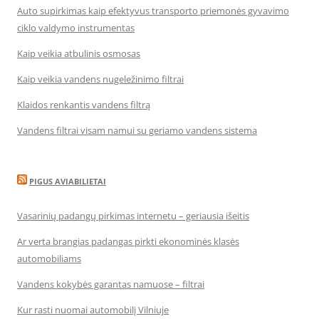
Auto supirkimas kaip efektyvus transporto priemonės gyvavimo
ciklo valdymo instrumentas
Kaip veikia atbulinis osmosas
Kaip veikia vandens nugeležinimo filtrai
Klaidos renkantis vandens filtrą
Vandens filtrai visam namui su geriamo vandens sistema
PIGUS AVIABILIETAI
Vasarinių padangų pirkimas internetu – geriausia išeitis
Ar verta brangias padangas pirkti ekonominės klasės
automobiliams
Vandens kokybės garantas namuose – filtrai
Kur rasti nuomai automobilį Vilniuje