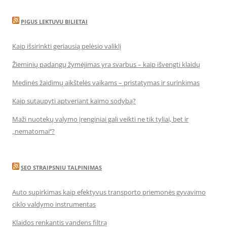
PIGUS LEKTUVU BILIETAI
Kaip išsirinkti geriausią pelėsio valiklį
Žieminių padangų žymėjimas yra svarbus – kaip išvengti klaidų
Medinės žaidimų aikštelės vaikams – pristatymas ir surinkimas
Kaip sutaupyti aptveriant kaimo sodybą?
Maži nuotekų valymo įrenginiai gali veikti ne tik tyliai, bet ir
„nematomai‘‘?
SEO STRAIPSNIU TALPINIMAS
Auto supirkimas kaip efektyvus transporto priemonės gyvavimo
ciklo valdymo instrumentas
Klaidos renkantis vandens filtrą