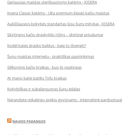
Geriausias maistas sterilizuotoms katėms - JOSERA
Josera Classic katėms - Ulta premium klasės kačių maistas
Aukščiausios kokybės standartas Jūsų šuns mitybai - JOSERA
Skirtingos kačių draskyklių rūšys – skirtingi privalumai
Kodėl katės drasko baldus - kaip to išvengti?
Šunų maistas internetu - praktiškas pasirinkimas
Silikoninis kačių kraikas - kuo jis ypatingas
Ar mano katei patiks Tofu kraikas
Kokybiškas ir subalansuotas šunų ėdalas
Nerandate reikalingų prekių gyvūnams - internetinė parduotuvė
NAUJOS PADANGOS