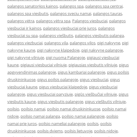
palangos sanatorijos kainos
,
palangos spa
,
palangos spa centrai
,
palangos spa viesbutis
,
palangos sveciu namai
,
palangos tauras
,
palangos vėtra
,
palangos vėtra spa
,
Palangos viesbuciai
,
palangos
viesbuciai ir kainos
,
palangos viesbuciai prie juros
,
palangos
viesbuciai su spa
,
palangos viešbutis
,
palangos viesbutis palanga
,
palangos viezbuciai
,
palangos vila
,
palangos vilos
,
pigi nakvyne
,
pigi
nakvyne kaune
,
pigi nakvyne klaipedoje
,
pigi nakvyne palangoje
,
pigi nakvynė vilniuje
,
pigi nuoma Palangoje
,
pigiausi viesbuciai
kaune
,
pigiausi viesbuciai vilniuje
,
pigiausias viesbutis vilniuje
,
pigus
apgyvendinimas palangoje
,
pigus kambariai palangoje
,
pigus poilsis
druskininkuose
,
pigus poilsis palangoje
,
pigus viesbuciai
,
pigus
viesbuciai kaune
,
pigus viesbuciai klaipedoje
,
pigus viesbuciai
palangoje
,
pigus viesbuciai paryziuje
,
pigūs viešbučiai vilniuje
,
pigus
viesbutis kaune
,
pigus viesbutis palangoje
,
pigus viešbutis vilniuje
,
poilsio
,
poilsio namai
,
poilsio namai druskininkuose
,
poilsio namai
nidoje
,
poilsio namai palanga
,
poilsio namai palangoje
,
poilsio
namai prie juros
,
poilsio nameliai palangoje
,
poilsis
,
poilsis
druskininkuose
,
poilsis dviems
,
poilsis lietuvoje
,
poilsis nidoje
,