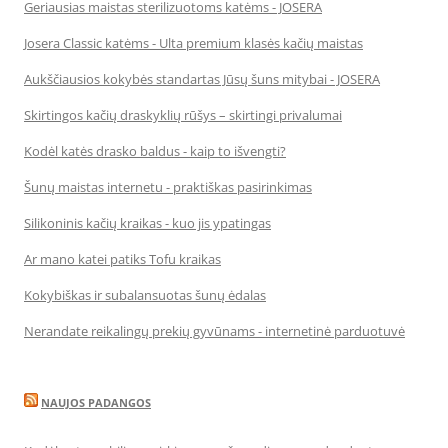
Geriausias maistas sterilizuotoms katėms - JOSERA
Josera Classic katėms - Ulta premium klasės kačių maistas
Aukščiausios kokybės standartas Jūsų šuns mitybai - JOSERA
Skirtingos kačių draskyklių rūšys – skirtingi privalumai
Kodėl katės drasko baldus - kaip to išvengti?
Šunų maistas internetu - praktiškas pasirinkimas
Silikoninis kačių kraikas - kuo jis ypatingas
Ar mano katei patiks Tofu kraikas
Kokybiškas ir subalansuotas šunų ėdalas
Nerandate reikalingų prekių gyvūnams - internetinė parduotuvė
NAUJOS PADANGOS