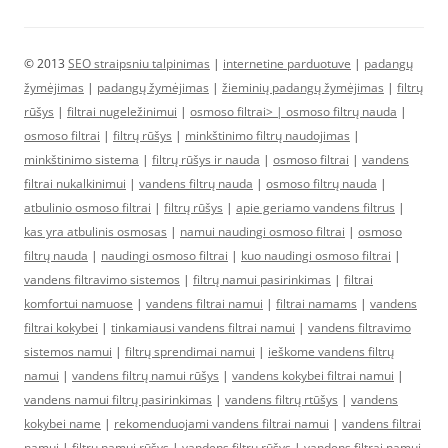
© 2013
SEO straipsniu talpinimas
|
internetine parduotuve
|
padangų
žymėjimas
|
padangų žymėjimas
|
žieminių padangų žymėjimas
|
filtrų
rūšys
|
filtrai nugeležinimui
|
osmoso filtrai> |
osmoso filtrų nauda
|
osmoso filtrai
|
filtrų rūšys
|
minkštinimo filtrų naudojimas
|
minkštinimo sistema
|
filtrų rūšys ir nauda
|
osmoso filtrai
|
vandens
filtrai nukalkinimui
|
vandens filtrų nauda
|
osmoso filtrų nauda
|
atbulinio osmoso filtrai
|
filtrų rūšys
|
apie geriamo vandens filtrus
|
kas yra atbulinis osmosas
|
namui naudingi osmoso filtrai
|
osmoso
filtrų nauda
|
naudingi osmoso filtrai
|
kuo naudingi osmoso filtrai
|
vandens filtravimo sistemos
|
filtrų namui pasirinkimas
|
filtrai
komfortui namuose
|
vandens filtrai namui
|
filtrai namams
|
vandens
filtrai kokybei
|
tinkamiausi vandens filtrai namui
|
vandens filtravimo
sistemos namui
|
filtrų sprendimai namui
|
ieškome vandens filtrų
namui
|
vandens filtrų namui rūšys
|
vandens kokybei filtrai namui
|
vandens namui filtrų pasirinkimas
|
vandens filtrų rtūšys
|
vandens
kokybei name
|
rekomenduojami vandens filtrai namui
|
vandens filtrai
namui
|
filtrų namui rūšys
|
vandens filtrų rūšys
|
vandens filtrai namui