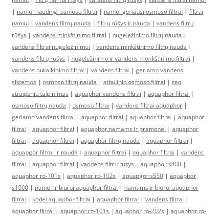
|
namui naudingi osmoso filtrai
|
namui geriausi osmoso filtrai
|
filtrai
namui
|
vandens filtrų nauda
|
filtrų rūšys ir nauda
|
vandens filtrų
rūšys
|
vandens minkštinimo filtrai
|
nugeležinimo filtrų nauda
|
vandens filtrai nugeležinimui
|
vandens minkštinimo filtrų nauda
|
vandens filtrų rūšys
|
nugeležinimo ir vandens monkštinimo filtrai
|
vandens nukalkinimo filtrai
|
vandens filtrai
|
geriamo vandens
sistemos
|
osmoso filtrų nauda
|
atbulinio osmoso filtrai
|
seo
straipsniu talpinimas
|
aquaphor vandens filtrai
|
aquaphor filtrai
|
osmoso filtrų nauda
|
osmoso filtrai
|
vandens filtrai aquaphor
|
geriamo vandens filtrai
|
aquaphor filtrai
|
aquaphor filtrai
|
aquaphor
filtrai
|
aquaphor filtrai
|
aquaphor namams ir pramonei
|
aquaphor
filtrai
|
aquaphor filtrai
|
aquaphor filtrų nauda
|
aquaphor filtrai
|
aquapgor filtrai ir nauda
|
aquaphor filtrai
|
aquaphor filtrai
|
vandens
filtrai
|
aquaphor filtrai
|
vandens filtru rusys
|
aquaphor s800
|
aquaphor ro-101s
|
aquaphor ro-102s
|
aquapgor s550
|
aquaphor
s1000
|
namui ir biurui aquaphor filtrai
|
namams ir biurui aquaphor
filtrai
|
kodel aquaphor filtrai
|
aquaphor filtrai
|
vandens filtrai
|
aquaphor filtrai
|
aquaphor ro-101s
|
aquaphor ro-202s
|
aquaphor ro-