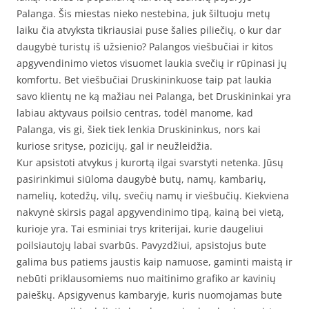
Palanga. Šis miestas nieko nestebina, juk šiltuoju metų
laiku čia atvyksta tikriausiai puse šalies piliečių, o kur dar
daugybė turistų iš užsienio? Palangos viešbučiai ir kitos
apgyvendinimo vietos visuomet laukia svečių ir rūpinasi jų
komfortu. Bet viešbučiai Druskininkuose taip pat laukia
savo klientų ne ką mažiau nei Palanga, bet Druskininkai yra
labiau aktyvaus poilsio centras, todėl manome, kad
Palanga, vis gi, šiek tiek lenkia Druskininkus, nors kai
kuriose srityse, pozicijų, gal ir neužleidžia.
Kur apsistoti atvykus į kurortą ilgai svarstyti netenka. Jūsų
pasirinkimui siūloma daugybė butų, namų, kambarių,
namelių, kotedžų, vilų, svečių namų ir viešbučių. Kiekviena
nakvynė skirsis pagal apgyvendinimo tipą, kainą bei vietą,
kurioje yra. Tai esminiai trys kriterijai, kurie daugeliui
poilsiautojų labai svarbūs. Pavyzdžiui, apsistojus bute
galima bus patiems jaustis kaip namuose, gaminti maistą ir
nebūti priklausomiems nuo maitinimo grafiko ar kavinių
paieškų. Apsigyvenus kambaryje, kuris nuomojamas bute