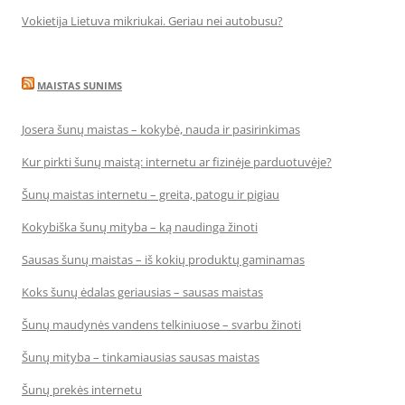
Vokietija Lietuva mikriukai. Geriau nei autobusu?
MAISTAS SUNIMS
Josera šunų maistas – kokybė, nauda ir pasirinkimas
Kur pirkti šunų maistą: internetu ar fizinėje parduotuvėje?
Šunų maistas internetu – greita, patogu ir pigiau
Kokybiška šunų mityba – ką naudinga žinoti
Sausas šunų maistas – iš kokių produktų gaminamas
Koks šunų ėdalas geriausias – sausas maistas
Šunų maudynės vandens telkiniuose – svarbu žinoti
Šunų mityba – tinkamiausias sausas maistas
Šunų prekės internetu