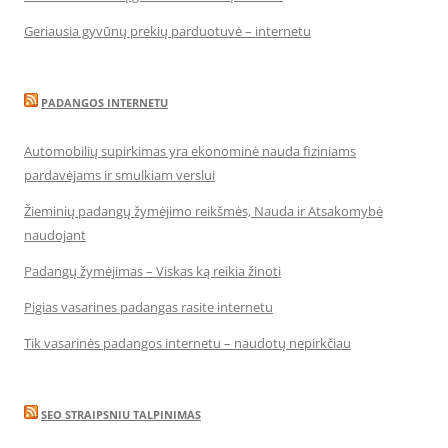
Geriausia gyvūnų prekių parduotuvė – internetu
PADANGOS INTERNETU
Automobilių supirkimas yra ekonominė nauda fiziniams
pardavėjams ir smulkiam verslui
Žieminių padangų žymėjimo reikšmės, Nauda ir Atsakomybė
naudojant
Padangų žymėjimas – Viskas ką reikia žinoti
Pigias vasarines padangas rasite internetu
Tik vasarinės padangos internetu – naudotų nepirkčiau
SEO STRAIPSNIU TALPINIMAS