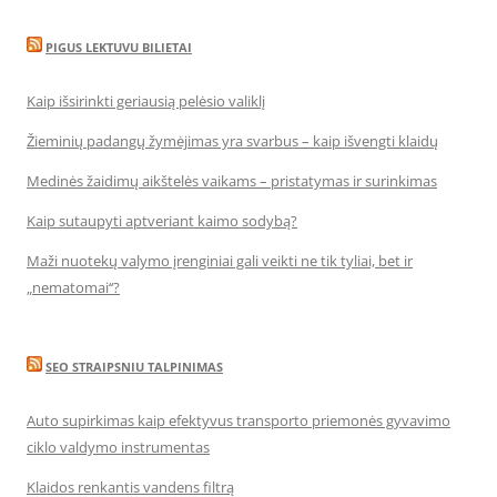
PIGUS LEKTUVU BILIETAI
Kaip išsirinkti geriausią pelėsio valiklį
Žieminių padangų žymėjimas yra svarbus – kaip išvengti klaidų
Medinės žaidimų aikštelės vaikams – pristatymas ir surinkimas
Kaip sutaupyti aptveriant kaimo sodybą?
Maži nuotekų valymo įrenginiai gali veikti ne tik tyliai, bet ir
„nematomai‘‘?
SEO STRAIPSNIU TALPINIMAS
Auto supirkimas kaip efektyvus transporto priemonės gyvavimo
ciklo valdymo instrumentas
Klaidos renkantis vandens filtrą