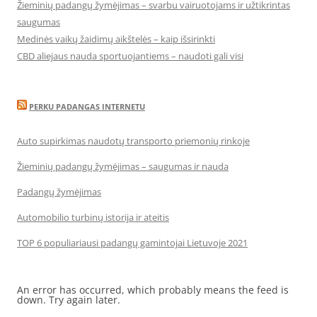
Žieminių padangų žymėjimas – svarbu vairuotojams ir užtikrintas
saugumas
Medinės vaikų žaidimų aikštelės – kaip išsirinkti
CBD aliejaus nauda sportuojantiems – naudoti gali visi
PERKU PADANGAS INTERNETU
Auto supirkimas naudotų transporto priemonių rinkoje
Žieminių padangų žymėjimas – saugumas ir nauda
Padangų žymėjimas
Automobilio turbinų istorija ir ateitis
TOP 6 populiariausi padangų gamintojai Lietuvoje 2021
An error has occurred, which probably means the feed is
down. Try again later.