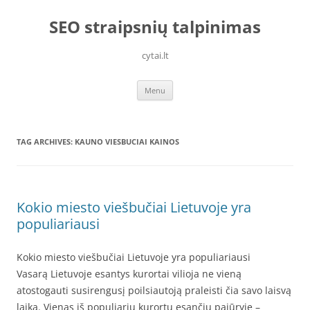
Skip
to
SEO straipsnių talpinimas
content
cytai.lt
Menu
TAG ARCHIVES:
KAUNO VIESBUCIAI KAINOS
Kokio miesto viešbučiai Lietuvoje yra
populiariausi
Kokio miesto viešbučiai Lietuvoje yra populiariausi
Vasarą Lietuvoje esantys kurortai vilioja ne vieną
atostogauti susirengusį poilsiautoją praleisti čia savo laisvą
laiką. Vienas iš populiarių kurortų esančių pajūryje –