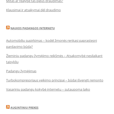
Mitas ar realybė tas pigus draudimas?
Klausimai ir atsakymai dėl draudimo
NAUJOS PADANGOS INTERNETU
Automobilių supirkimas – kodėl žmonės renkasi paprastesnį
pardavimo būdą?
Žieminių padangų žymėjimo reikšmės – Atsakomybė nesilaikant
taisyklių
Padangų žymėjimas
Turbokompresoriaus veikimo principai – būdai išvengti remonto
Vasarinių padangų kokybė internetu – sutaupoma laiko
AUGINTINIU PREKES