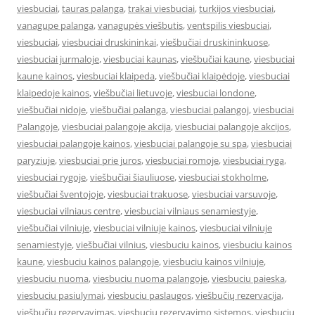
viesbuciai
,
tauras palanga
,
trakai viesbuciai
,
turkijos viesbuciai
,
vanagupe palanga
,
vanagupės viešbutis
,
ventspilis viesbuciai
,
viesbuciai
,
viesbuciai druskininkai
,
viešbučiai druskininkuose
,
viesbuciai jurmaloje
,
viesbuciai kaunas
,
viešbučiai kaune
,
viesbuciai
kaune kainos
,
viesbuciai klaipeda
,
viešbučiai klaipėdoje
,
viesbuciai
klaipedoje kainos
,
viešbučiai lietuvoje
,
viesbuciai londone
,
viešbučiai nidoje
,
viešbučiai palanga
,
viesbuciai palangoj
,
viesbuciai
Palangoje
,
viesbuciai palangoje akcija
,
viesbuciai palangoje akcijos
,
viesbuciai palangoje kainos
,
viesbuciai palangoje su spa
,
viesbuciai
paryziuje
,
viesbuciai prie juros
,
viesbuciai romoje
,
viesbuciai ryga
,
viesbuciai rygoje
,
viešbučiai šiauliuose
,
viesbuciai stokholme
,
viešbučiai šventojoje
,
viesbuciai trakuose
,
viesbuciai varsuvoje
,
viesbuciai vilniaus centre
,
viesbuciai vilniaus senamiestyje
,
viešbučiai vilniuje
,
viesbuciai vilniuje kainos
,
viesbuciai vilniuje
senamiestyje
,
viešbučiai vilnius
,
viesbuciu kainos
,
viesbuciu kainos
kaune
,
viesbuciu kainos palangoje
,
viesbuciu kainos vilniuje
,
viesbuciu nuoma
,
viesbuciu nuoma palangoje
,
viesbuciu paieska
,
viesbuciu pasiulymai
,
viesbuciu paslaugos
,
viešbučių rezervacija
,
viešbučių rezervavimas
,
viesbuciu rezervavimo sistemos
,
viesbuciu