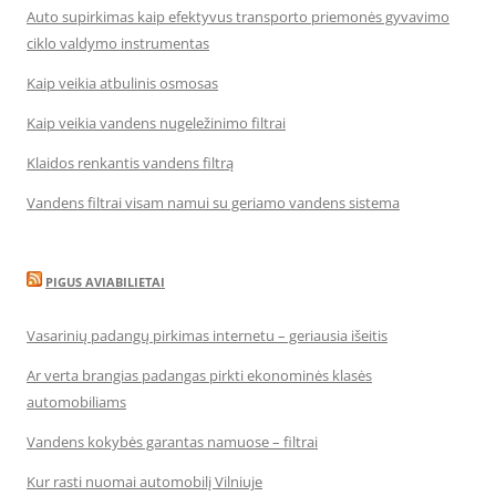
Auto supirkimas kaip efektyvus transporto priemonės gyvavimo
ciklo valdymo instrumentas
Kaip veikia atbulinis osmosas
Kaip veikia vandens nugeležinimo filtrai
Klaidos renkantis vandens filtrą
Vandens filtrai visam namui su geriamo vandens sistema
PIGUS AVIABILIETAI
Vasarinių padangų pirkimas internetu – geriausia išeitis
Ar verta brangias padangas pirkti ekonominės klasės
automobiliams
Vandens kokybės garantas namuose – filtrai
Kur rasti nuomai automobilį Vilniuje