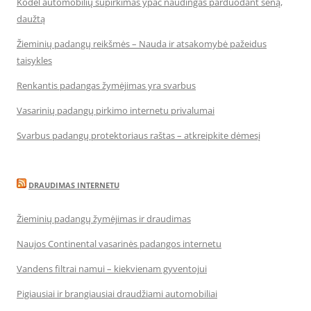
Kodėl automobilių supirkimas ypač naudingas parduodant seną,
daužtą
Žieminių padangų reikšmės – Nauda ir atsakomybė pažeidus
taisykles
Renkantis padangas žymėjimas yra svarbus
Vasarinių padangų pirkimo internetu privalumai
Svarbus padangų protektoriaus raštas – atkreipkite dėmesį
DRAUDIMAS INTERNETU
Žieminių padangų žymėjimas ir draudimas
Naujos Continental vasarinės padangos internetu
Vandens filtrai namui – kiekvienam gyventojui
Pigiausiai ir brangiausiai draudžiami automobiliai