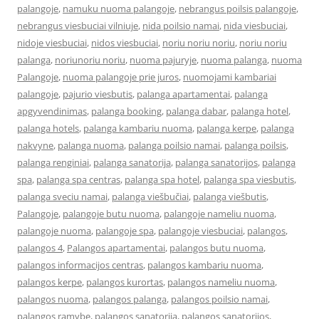
palangoje
,
namuku nuoma palangoje
,
nebrangus poilsis palangoje
,
nebrangus viesbuciai vilniuje
,
nida poilsio namai
,
nida viesbuciai
,
nidoje viesbuciai
,
nidos viesbuciai
,
noriu noriu noriu
,
noriu noriu
palanga
,
noriunoriu noriu
,
nuoma pajuryje
,
nuoma palanga
,
nuoma
Palangoje
,
nuoma palangoje prie juros
,
nuomojami kambariai
palangoje
,
pajurio viesbutis
,
palanga apartamentai
,
palanga
apgyvendinimas
,
palanga booking
,
palanga dabar
,
palanga hotel
,
palanga hotels
,
palanga kambariu nuoma
,
palanga kerpe
,
palanga
nakvyne
,
palanga nuoma
,
palanga poilsio namai
,
palanga poilsis
,
palanga renginiai
,
palanga sanatorija
,
palanga sanatorijos
,
palanga
spa
,
palanga spa centras
,
palanga spa hotel
,
palanga spa viesbutis
,
palanga sveciu namai
,
palanga viešbučiai
,
palanga viešbutis
,
Palangoje
,
palangoje butu nuoma
,
palangoje nameliu nuoma
,
palangoje nuoma
,
palangoje spa
,
palangoje viesbuciai
,
palangos
,
palangos 4
,
Palangos apartamentai
,
palangos butu nuoma
,
palangos informacijos centras
,
palangos kambariu nuoma
,
palangos kerpe
,
palangos kurortas
,
palangos nameliu nuoma
,
palangos nuoma
,
palangos palanga
,
palangos poilsio namai
,
palangos ramybe
,
palangos sanatorija
,
palangos sanatorijos
,