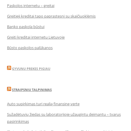
Paskolos internetu – greitai
Greitieji kreditai tapo paprastesni su skaičiuoklėmis
Banko paskola būstui
Greiti kreditai internetu Lietuvoje
Būsto paskolos palūkanos
GYVUNU PREKES PIGIAU
STRAIPSNIU TALPINIMAS
Auto supirkimas turi realią finansinę vertę
Sužadėtuvių žiedas su laboratorijoje užaugintu deimantu – tvarus
pasirinkimas