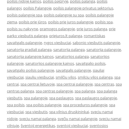
poilsis nidoje kainos
,
poilsis pajūryje
,
poilsis palanga
,
poilsis
palangoj
,
poilsis Palangoje
,
poilsis palangoje privatus sektorius
,
poilsis palangoje spa
,
poilsis palangoje su spa
,
poilsis palangoje
ziema
,
poilsis prie jūros
,
poilsis prie juros palangoje
,
poilsis spa
,
poilsis su nakvyne
,
pramogos palangoje
,
prie juros palanga
,
prie
parko viesbutis palanga
,
priejuros.lt palanga
,
romantiskas
savaitgalis palangoje
,
rygos viesbuciai
,
sabonio viesbutis palangoje
,
sanatorija gradiali palanga
,
sanatorija palanga
,
sanatorija palangoje
,
sanatorija palangoje kainos
,
sanatorijos palanga
,
sanatorijos
palangoje
,
sanatorijos palangoje kainos
,
savaitgalio poilsis
,
savaitgalio poilsis palangoje
,
savaitgalis palangoje
,
siauliai
viesbuciai
,
siauliu viesbuciai
,
smilčių vilos
,
smilciu vilos palanga
,
spa
centrai
,
spa centrai lietuvoje
,
spa centrai palangoje
,
spa centras
,
spa
centras palanga
,
spa centras palangoje
,
spa palanga
,
spa palanga
viesbutis
,
spa palangoje
,
spa paslaugos
,
spa paslaugos palangoje
,
spa poilsis
,
spa poilsis palangoje
,
spa proceduros palangoje
,
spa
viesbuciai
,
spa viesbutis
,
spa vilnius druskininkai
,
sveciu namai
nidoje
,
sveciu namai palanga
,
svečių namai palangoje
,
sveciu namai
vilniuje
,
šventoji energetikas
,
sventoji viesbuciai
,
sventosios