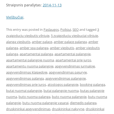
Straipsnis parašytas:
2014-11-13
Viešbučiai
.
This entry was posted in
Paslaugos
,
Poilsiui
,
SEO
and tagged
3
zvaigzduciu viesbutis vilniuje
,
5 zvaigzduciu viesbuciai vilniuje
,
alanga viesbutis
,
amber palace
,
amber palace palanga
,
amber
palanga
,
amber spa palanga
,
amber viesbutis
,
amber viesbutis
palanga
,
apartamentai palanga
,
apartamentai palangoje
,
apartamentai palangoje nuoma
,
apartamentai prie juros
,
apartamentų nuoma palangoje
,
apgyvendinimas jurmaloje
,
apgyvendinimas klaipedoje
,
apgyvendinimas pajuryje
,
apgyvendinimas palanga
,
apgyvendinimas palangoje
,
apgyvendinimas prie juros
,
atostogos palangoje
,
booking palanga
,
butai nuomai palangoje
,
butai palangoje nuoma
,
butas palangoje
nuoma
,
buto nuoma palanga
,
buto nuoma palangoje
,
butų nuoma
palangoje
,
butu nuoma palangoje vasarai
,
diemedis palanga
,
druskininkai apgyvendinimas
,
druskininkai nakvyne
,
druskininkai