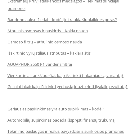
Ekstremalų krūvį atlaikančios medžiagos – Tiekimas sunkiajai
pramonei
Raudono aukso žiedai – kodėl jie traukia šiuolaikines poras?
Atbulinis osmosas ir paskirtis – Kokia nauda
Osmoso filtrų – atbulinio osmoso nauda
Išskirtinio vyrų stiliaus atributas – kaklaraištis
AQUAPHOR S550 P1 vandens filtrai
Vienkartiniai rankšluosčiai: kaip išsirinkti tinkamiausią variantą?
Geliniai lakai: kaip išsirinkti geriausią ir užtikrinti ilgalaikį rezultatą?
Geriausias pasirinkimas yra auto supirkimas – kodėl?
Automobilių supirkimas padeda išspręsti finansų trūkumą
Tekinimo paslaugos ir realūs pavyzdžiai iš sunkiosios pramonės