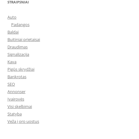
STRAIPSNIAI
Auto
Padangos
Baldai
Buitiniai prietaisai
Draudimas
Signalizacija
Kava
Pigūs skrydžiai
Bankrotas
SEO
Annonser
Įvairovės
Visi skelbimai
Statyba
Veža į oro uostus