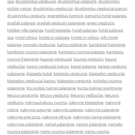
spa
,
druskininkai viesbuciai
,
druskininkai viesbutis
,
druskininku
poilsio namai
,
druskininku viesbuciai
,
druskininku viesbuciai kainos
,
druskininku viesbutis
,
energetikas šventoji
,
gamanta hotel palanga
,
gradiali palanga
,
gradiali viesbutis palangoje
,
green viesbutis
,
holiday villa palanga
,
hotel klaipeda
,
hotel palanga
,
hotel palanga
spa
,
hotel vilnius
,
hotels in palanga
,
hotels in vilnius
,
info hotel
palanga
,
jurmala viesbuciai
,
kainos palangoje
,
kambariai Palangoje
,
kambario nuoma palangoje
,
kambariu nuoma palanga
,
kambariu
nuoma Palangoje
,
kaunas viesbuciai
,
kaunas viesbutis
,
kauno
viešbučiai
,
kauno viesbuciai kainos
,
kerpė palanga
,
kerpes viesbutis
palangoje
,
klaipeda hotel
,
klaipeda viesbuciai
,
klaipedos viesbuciai
,
klaipedos viesbuciai kainos
,
klaipedos viesbutis
,
kotedzu nuoma
palangoje
,
ktu poilsio namai palangoje
,
kursiu kaimas sventojoje
,
lietuva sanatorija
,
lietuva viesbutis
,
lietuvos viešbučiai
,
lietuvos
viešbutis
,
mikroautobusu nuoma
,
nakvyne klaipedoje
,
nakvynė
nidoje
,
nakvyne pajuryje
,
nakvyne palanga
,
nakvyne palangoje
,
nakvyne prie juros
,
nakvyne vilniuje
,
nakvynes namai palangoje
,
nakvynes palangoje
,
namai palangoje
,
namas palangoje
,
namelių
nuoma palangoje
,
namo nuoma palangoje
,
namu nuoma