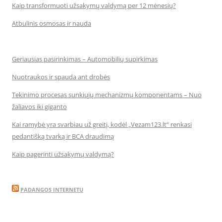
Kaip transformuoti užsakymų valdymą per 12 mėnesių?
Atbulinis osmosas ir nauda
Geriausias pasirinkimas – Automobilių supirkimas
Nuotraukos ir spauda ant drobės
Tekinimo procesas sunkiųjų mechanizmų komponentams – Nuo
žaliavos iki giganto
Kai ramybė yra svarbiau už greitį, kodėl „Vezam123.lt“ renkasi
pedantišką tvarką ir BCA draudimą
Kaip pagerinti užsakymų valdymą?
PADANGOS INTERNETU