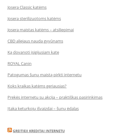
Josera Classic katėms
Josera sterilizuotoms katėms
Josera maistas katėms – atsiliepimai
CBD aliejaus nauda gyvūnams
Ką dovanoti įsigijusiam katę
ROYAL Canin
Patogumas šunų maistą pirkti internetu
Koks kraikas katėms geriausias?
Prekės internetu su akcija – praktiškas pasirinkimas
Įtaka keturkojų išvaizdai – šunų ėdalas
GREITIEJI KREDITAI INTERNETU