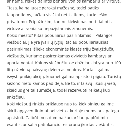
ar name, reikės dalintis bendru vonios kambariu ar virtuve.
Tiesa, kaina juose gerokai mažesnė, todėl patiks
taupantiems, tačiau visiškai netiks tiems, kurie ieško
privatumo. Pripažinkim, kad ne kiekvienas nori dalintis
virtuve ar vonia su nepažįstamais žmonėmis.
Kokio miesto? Kitas populiarus pasirinkimas – Palangos
viešbučiai. Jie yra įvairių lygių, tačiau populiariausias
pasirinkimas išlieka ekonominės klasės trijų žvaigždučių
viešbutis, kuriame pasirenkamas dvivietis kambarys ar
apartamentai. Kainos viešbučiuose dažniausiai yra nuo 100
litų už vieną nakvynę dviem asmenims. Kartais galima
išvysti puikių akcijų, kuomet galima apsistoti pigiau. Turistų
sezono metu kainos padidėja. Be to, ir laisvų likusių vietų
skaičius greitai sumažėja, todėl rezervuoti reikėtų kuo
anksčiau.
Kokį viešbutį rinktis priklauso nuo to, kiek pinigų galime
skirti apgyvendinimui bei vietos, kurioje mums bus patogu
apsistoti. Galbūt mus domina kuo arčiau paplūdimio
esantis, ar šalia patinkančio restorano įkurtas viešbutis.