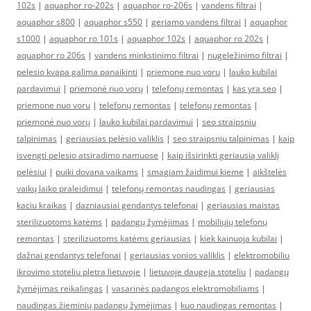
102s
|
aquaphor ro-202s
|
aquaphor ro-206s
|
vandens filtrai
|
aquaphor s800
|
aquaphor s550
|
geriamo vandens filtrai
|
aquaphor
s1000
|
aquaphor ro 101s
|
aquaphor 102s
|
aquaphor ro 202s
|
aquaphor ro 206s
|
vandens minkstinimo filtrai
|
nugeležinimo filtrai
|
pelesio kvapa galima panaikinti
|
priemone nuo voru
|
lauko kubilai
pardavimui
|
priemonė nuo vorų
|
telefonų remontas
|
kas yra seo
|
priemone nuo voru
|
telefonų remontas
|
telefonų remontas
|
priemonė nuo vorų
|
lauko kubilai pardavimui
|
seo straipsniu
talpinimas
|
geriausias pelėsio valiklis
|
seo straipsniu talpinimas
|
kaip
isvengti pelesio atsiradimo namuose
|
kaip išsirinkti geriausią valiklį
pelėsiui
|
puiki dovana vaikams
|
smagiam žaidimui kieme
|
aikštelės
vaikų laiko praleidimui
|
telefonų remontas naudingas
|
geriausias
kaciu kraikas
|
dazniausiai gendantys telefonai
|
geriausias maistas
sterilizuotoms katėms
|
padangų žymėjimas
|
mobiliųjų telefonų
remontas
|
sterilizuotoms katėms geriausias
|
kiek kainuoja kubilai
|
dažnai gendantys telefonai
|
geriausias vonios valiklis
|
elektromobiliu
ikrovimo stoteliu pletra lietuvoje
|
lietuvoje daugeja stoteliu
|
padangų
žymėjimas reikalingas
|
vasarinės padangos elektromobiliams
|
naudingas žieminių padangų žymėjimas
|
kuo naudingas remontas
|