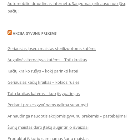
Automobilio draudimas internetu. Saugumas priklauso nuo Jūsų
pačių!
AKCIJA GYVUNU PREKEMS
Geriausias Josera maistas sterilizuotoms katėms
Augalinė alternatyva katėms – Tofu kraikas
Kačių kraiko rūšys – kokį parinkti katei
Geriausias kačių kraikas – kokios rūšies
Tofu kraikas katėms – kuo jis ypatingas
Perkant prekes gyvūnams galima sutaupyti
Ar naudinga naudotis akcijomis gyvūnų prekėmis – pastebėjimai
Šunų maistas daro įtaką augintinio išvaizdai
Produktai iš kurių gaminamas šunų maistas