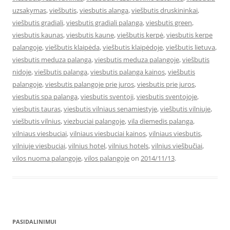
uzsakymas
,
viešbutis
,
viesbutis alanga
,
viešbutis druskininkai
,
viešbutis gradiali
,
viesbutis gradiali palanga
,
viesbutis green
,
viesbutis kaunas
,
viesbutis kaune
,
viešbutis kerpė
,
viesbutis kerpe
palangoje
,
viešbutis klaipėda
,
viešbutis klaipėdoje
,
viešbutis lietuva
,
viesbutis meduza palanga
,
viesbutis meduza palangoje
,
viešbutis
nidoje
,
viešbutis palanga
,
viesbutis palanga kainos
,
viešbutis
palangoje
,
viesbutis palangoje prie juros
,
viesbutis prie juros
,
viesbutis spa palanga
,
viesbutis sventoji
,
viesbutis sventojoje
,
viesbutis tauras
,
viesbutis vilniaus senamiestyje
,
viešbutis vilniuje
,
viešbutis vilnius
,
viezbuciai palangoje
,
vila diemedis palanga
,
vilniaus viesbuciai
,
vilniaus viesbuciai kainos
,
vilniaus viesbutis
,
vilniuje viesbuciai
,
vilnius hotel
,
vilnius hotels
,
vilnius viešbučiai
,
vilos nuoma palangoje
,
vilos palangoje
on
2014/11/13
.
PASIDALINIMUI