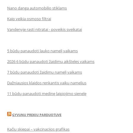
Nano danga automobilio stiklams
Kaip veikia osmoso filtrai
Vandenyje rasti nitratai - poveikis sveikatai
5 būdų panaudoti lauko namelį vaikams
2026 6 būdų panaudoti žaidimų aikšteles vaikams
7 būdų panaudoti žaidimų namelį vaikams
Dažniausios klaidos renkantis vaikų namelius
11 būdų panaudoti medinę laipiojimo sienelę
GYVUNU PREKIU PARDUOTUVE
Kačių skiepai – vakcinacijos grafikas