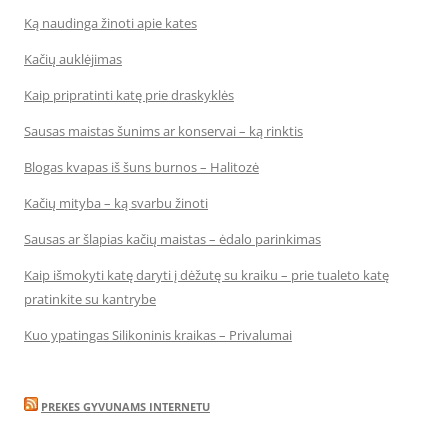
Ką naudinga žinoti apie kates
Kačių auklėjimas
Kaip pripratinti katę prie draskyklės
Sausas maistas šunims ar konservai – ką rinktis
Blogas kvapas iš šuns burnos – Halitozė
Kačių mityba – ką svarbu žinoti
Sausas ar šlapias kačių maistas – ėdalo parinkimas
Kaip išmokyti katę daryti į dėžutę su kraiku – prie tualeto katę
pratinkite su kantrybe
Kuo ypatingas Silikoninis kraikas – Privalumai
PREKES GYVUNAMS INTERNETU