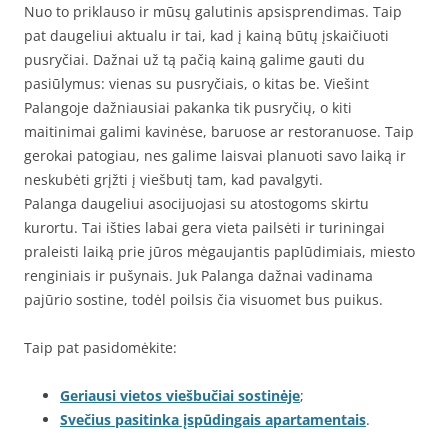
Nuo to priklauso ir mūsų galutinis apsisprendimas. Taip
pat daugeliui aktualu ir tai, kad į kainą būtų įskaičiuoti
pusryčiai. Dažnai už tą pačią kainą galime gauti du
pasiūlymus: vienas su pusryčiais, o kitas be. Viešint
Palangoje dažniausiai pakanka tik pusryčių, o kiti
maitinimai galimi kavinėse, baruose ar restoranuose. Taip
gerokai patogiau, nes galime laisvai planuoti savo laiką ir
neskubėti grįžti į viešbutį tam, kad pavalgyti.
Palanga daugeliui asocijuojasi su atostogoms skirtu
kurortu. Tai išties labai gera vieta pailsėti ir turiningai
praleisti laiką prie jūros mėgaujantis paplūdimiais, miesto
renginiais ir pušynais. Juk Palanga dažnai vadinama
pajūrio sostine, todėl poilsis čia visuomet bus puikus.
Taip pat pasidomėkite:
Geriausi vietos viešbučiai sostinėje
;
Svečius pasitinka įspūdingais apartamentais
.