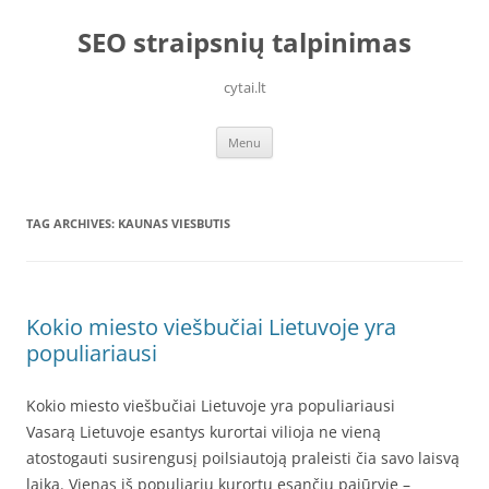
Skip
to
SEO straipsnių talpinimas
content
cytai.lt
Menu
TAG ARCHIVES:
KAUNAS VIESBUTIS
Kokio miesto viešbučiai Lietuvoje yra
populiariausi
Kokio miesto viešbučiai Lietuvoje yra populiariausi
Vasarą Lietuvoje esantys kurortai vilioja ne vieną
atostogauti susirengusį poilsiautoją praleisti čia savo laisvą
laiką. Vienas iš populiarių kurortų esančių pajūryje –