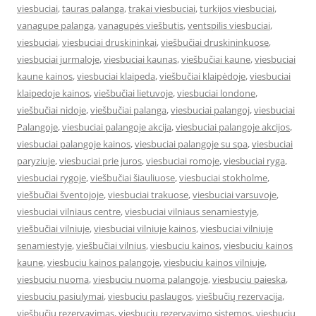
viesbuciai
,
tauras palanga
,
trakai viesbuciai
,
turkijos viesbuciai
,
vanagupe palanga
,
vanagupės viešbutis
,
ventspilis viesbuciai
,
viesbuciai
,
viesbuciai druskininkai
,
viešbučiai druskininkuose
,
viesbuciai jurmaloje
,
viesbuciai kaunas
,
viešbučiai kaune
,
viesbuciai
kaune kainos
,
viesbuciai klaipeda
,
viešbučiai klaipėdoje
,
viesbuciai
klaipedoje kainos
,
viešbučiai lietuvoje
,
viesbuciai londone
,
viešbučiai nidoje
,
viešbučiai palanga
,
viesbuciai palangoj
,
viesbuciai
Palangoje
,
viesbuciai palangoje akcija
,
viesbuciai palangoje akcijos
,
viesbuciai palangoje kainos
,
viesbuciai palangoje su spa
,
viesbuciai
paryziuje
,
viesbuciai prie juros
,
viesbuciai romoje
,
viesbuciai ryga
,
viesbuciai rygoje
,
viešbučiai šiauliuose
,
viesbuciai stokholme
,
viešbučiai šventojoje
,
viesbuciai trakuose
,
viesbuciai varsuvoje
,
viesbuciai vilniaus centre
,
viesbuciai vilniaus senamiestyje
,
viešbučiai vilniuje
,
viesbuciai vilniuje kainos
,
viesbuciai vilniuje
senamiestyje
,
viešbučiai vilnius
,
viesbuciu kainos
,
viesbuciu kainos
kaune
,
viesbuciu kainos palangoje
,
viesbuciu kainos vilniuje
,
viesbuciu nuoma
,
viesbuciu nuoma palangoje
,
viesbuciu paieska
,
viesbuciu pasiulymai
,
viesbuciu paslaugos
,
viešbučių rezervacija
,
viešbučių rezervavimas
,
viesbuciu rezervavimo sistemos
,
viesbuciu