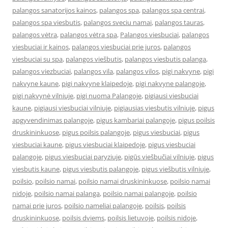
palangos sanatorijos kainos
,
palangos spa
,
palangos spa centrai
,
palangos spa viesbutis
,
palangos sveciu namai
,
palangos tauras
,
palangos vėtra
,
palangos vėtra spa
,
Palangos viesbuciai
,
palangos
viesbuciai ir kainos
,
palangos viesbuciai prie juros
,
palangos
viesbuciai su spa
,
palangos viešbutis
,
palangos viesbutis palanga
,
palangos viezbuciai
,
palangos vila
,
palangos vilos
,
pigi nakvyne
,
pigi
nakvyne kaune
,
pigi nakvyne klaipedoje
,
pigi nakvyne palangoje
,
pigi nakvynė vilniuje
,
pigi nuoma Palangoje
,
pigiausi viesbuciai
kaune
,
pigiausi viesbuciai vilniuje
,
pigiausias viesbutis vilniuje
,
pigus
apgyvendinimas palangoje
,
pigus kambariai palangoje
,
pigus poilsis
druskininkuose
,
pigus poilsis palangoje
,
pigus viesbuciai
,
pigus
viesbuciai kaune
,
pigus viesbuciai klaipedoje
,
pigus viesbuciai
palangoje
,
pigus viesbuciai paryziuje
,
pigūs viešbučiai vilniuje
,
pigus
viesbutis kaune
,
pigus viesbutis palangoje
,
pigus viešbutis vilniuje
,
poilsio
,
poilsio namai
,
poilsio namai druskininkuose
,
poilsio namai
nidoje
,
poilsio namai palanga
,
poilsio namai palangoje
,
poilsio
namai prie juros
,
poilsio nameliai palangoje
,
poilsis
,
poilsis
druskininkuose
,
poilsis dviems
,
poilsis lietuvoje
,
poilsis nidoje
,