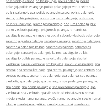
poilsis nidoje kainos
,
poilsis pajūryje
,
poilsis palanga
,
poilsis
palangoj
,
poilsis Palangoje
,
poilsis palangoje privatus sektorius
,
poilsis palangoje spa
,
poilsis palangoje su spa
,
poilsis palangoje
ziema
,
poilsis prie jūros
,
poilsis prie juros palangoje
,
poilsis spa
,
poilsis su nakvyne
,
pramogos palangoje
,
prie juros palanga
,
prie
parko viesbutis palanga
,
priejuros.lt palanga
,
romantiskas
savaitgalis palangoje
,
rygos viesbuciai
,
sabonio viesbutis palangoje
,
sanatorija gradiali palanga
,
sanatorija palanga
,
sanatorija palangoje
,
sanatorija palangoje kainos
,
sanatorijos palanga
,
sanatorijos
palangoje
,
sanatorijos palangoje kainos
,
savaitgalio poilsis
,
savaitgalio poilsis palangoje
,
savaitgalis palangoje
,
siauliai
viesbuciai
,
siauliu viesbuciai
,
smilčių vilos
,
smilciu vilos palanga
,
spa
centrai
,
spa centrai lietuvoje
,
spa centrai palangoje
,
spa centras
,
spa
centras palanga
,
spa centras palangoje
,
spa palanga
,
spa palanga
viesbutis
,
spa palangoje
,
spa paslaugos
,
spa paslaugos palangoje
,
spa poilsis
,
spa poilsis palangoje
,
spa proceduros palangoje
,
spa
viesbuciai
,
spa viesbutis
,
spa vilnius druskininkai
,
sveciu namai
nidoje
,
sveciu namai palanga
,
svečių namai palangoje
,
sveciu namai
vilniuje
,
šventoji energetikas
,
sventoji viesbuciai
,
sventosios