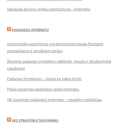
Geriausia gyvūnų prekių parduotuvė – internetu
PADANGOS INTERNETU
Automobilių supirkimas yra ekonominė nauda fiziniams
pardavėjams ir smulkiam verslui
Žieminių padangų žymėjimo reikšmės, Nauda ir Atsakomybė
naudojant
Padangų žymėjimas – Viskas ką reikia žinoti
Pigias vasarines padangas rasite internetu
Tik vasarinės padangos internetu – naudotų nepirkčiau
SEO STRAIPSNIU TALPINIMAS