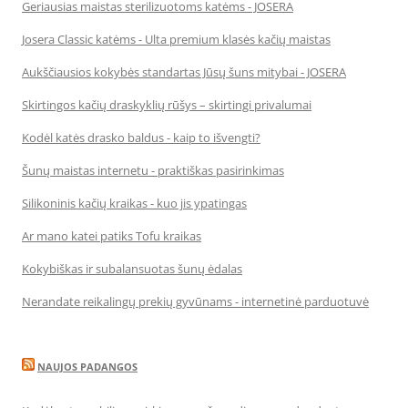
Geriausias maistas sterilizuotoms katėms - JOSERA
Josera Classic katėms - Ulta premium klasės kačių maistas
Aukščiausios kokybės standartas Jūsų šuns mitybai - JOSERA
Skirtingos kačių draskyklių rūšys – skirtingi privalumai
Kodėl katės drasko baldus - kaip to išvengti?
Šunų maistas internetu - praktiškas pasirinkimas
Silikoninis kačių kraikas - kuo jis ypatingas
Ar mano katei patiks Tofu kraikas
Kokybiškas ir subalansuotas šunų ėdalas
Nerandate reikalingų prekių gyvūnams - internetinė parduotuvė
NAUJOS PADANGOS