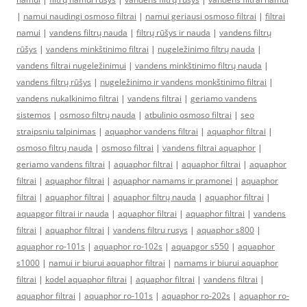
|
namui naudingi osmoso filtrai
|
namui geriausi osmoso filtrai
|
filtrai
namui
|
vandens filtrų nauda
|
filtrų rūšys ir nauda
|
vandens filtrų
rūšys
|
vandens minkštinimo filtrai
|
nugeležinimo filtrų nauda
|
vandens filtrai nugeležinimui
|
vandens minkštinimo filtrų nauda
|
vandens filtrų rūšys
|
nugeležinimo ir vandens monkštinimo filtrai
|
vandens nukalkinimo filtrai
|
vandens filtrai
|
geriamo vandens
sistemos
|
osmoso filtrų nauda
|
atbulinio osmoso filtrai
|
seo
straipsniu talpinimas
|
aquaphor vandens filtrai
|
aquaphor filtrai
|
osmoso filtrų nauda
|
osmoso filtrai
|
vandens filtrai aquaphor
|
geriamo vandens filtrai
|
aquaphor filtrai
|
aquaphor filtrai
|
aquaphor
filtrai
|
aquaphor filtrai
|
aquaphor namams ir pramonei
|
aquaphor
filtrai
|
aquaphor filtrai
|
aquaphor filtrų nauda
|
aquaphor filtrai
|
aquapgor filtrai ir nauda
|
aquaphor filtrai
|
aquaphor filtrai
|
vandens
filtrai
|
aquaphor filtrai
|
vandens filtru rusys
|
aquaphor s800
|
aquaphor ro-101s
|
aquaphor ro-102s
|
aquapgor s550
|
aquaphor
s1000
|
namui ir biurui aquaphor filtrai
|
namams ir biurui aquaphor
filtrai
|
kodel aquaphor filtrai
|
aquaphor filtrai
|
vandens filtrai
|
aquaphor filtrai
|
aquaphor ro-101s
|
aquaphor ro-202s
|
aquaphor ro-