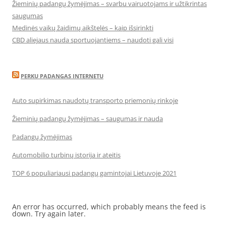
Žieminių padangų žymėjimas – svarbu vairuotojams ir užtikrintas
saugumas
Medinės vaikų žaidimų aikštelės – kaip išsirinkti
CBD aliejaus nauda sportuojantiems – naudoti gali visi
PERKU PADANGAS INTERNETU
Auto supirkimas naudotų transporto priemonių rinkoje
Žieminių padangų žymėjimas – saugumas ir nauda
Padangų žymėjimas
Automobilio turbinų istorija ir ateitis
TOP 6 populiariausi padangų gamintojai Lietuvoje 2021
An error has occurred, which probably means the feed is
down. Try again later.