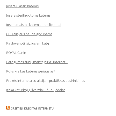
Josera Classic katėms
Josera sterilizuotoms katėms
Josera maistas katėms – atsiliepimai
CBD aliejaus nauda gyvūnams
Ką dovanoti įsigijusiam katę
ROYAL Canin
Patogumas šunų maistą pirkti internetu
Koks kraikas katėms geriausias?
Prekės internetu su akcija – praktiškas pasirinkimas
Įtaka keturkojų išvaizdai – šunų ėdalas
GREITIEJI KREDITAI INTERNETU