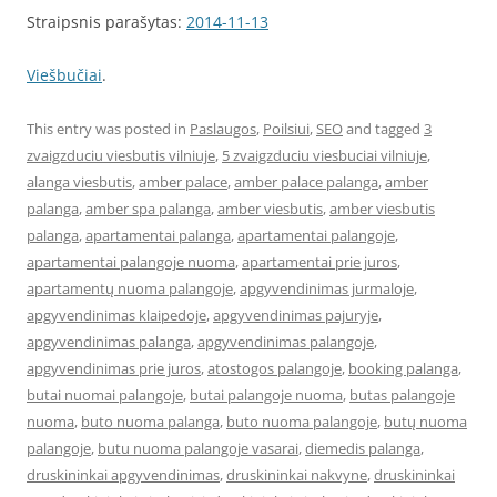
Straipsnis parašytas:
2014-11-13
Viešbučiai
.
This entry was posted in
Paslaugos
,
Poilsiui
,
SEO
and tagged
3
zvaigzduciu viesbutis vilniuje
,
5 zvaigzduciu viesbuciai vilniuje
,
alanga viesbutis
,
amber palace
,
amber palace palanga
,
amber
palanga
,
amber spa palanga
,
amber viesbutis
,
amber viesbutis
palanga
,
apartamentai palanga
,
apartamentai palangoje
,
apartamentai palangoje nuoma
,
apartamentai prie juros
,
apartamentų nuoma palangoje
,
apgyvendinimas jurmaloje
,
apgyvendinimas klaipedoje
,
apgyvendinimas pajuryje
,
apgyvendinimas palanga
,
apgyvendinimas palangoje
,
apgyvendinimas prie juros
,
atostogos palangoje
,
booking palanga
,
butai nuomai palangoje
,
butai palangoje nuoma
,
butas palangoje
nuoma
,
buto nuoma palanga
,
buto nuoma palangoje
,
butų nuoma
palangoje
,
butu nuoma palangoje vasarai
,
diemedis palanga
,
druskininkai apgyvendinimas
,
druskininkai nakvyne
,
druskininkai