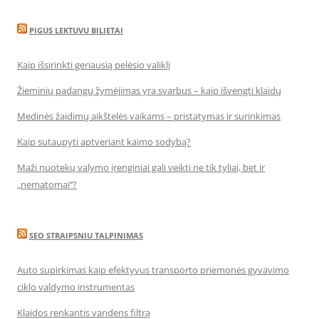
PIGUS LEKTUVU BILIETAI
Kaip išsirinkti geriausią pelėsio valiklį
Žieminių padangų žymėjimas yra svarbus – kaip išvengti klaidų
Medinės žaidimų aikštelės vaikams – pristatymas ir surinkimas
Kaip sutaupyti aptveriant kaimo sodybą?
Maži nuotekų valymo įrenginiai gali veikti ne tik tyliai, bet ir
„nematomai‘‘?
SEO STRAIPSNIU TALPINIMAS
Auto supirkimas kaip efektyvus transporto priemonės gyvavimo
ciklo valdymo instrumentas
Klaidos renkantis vandens filtrą