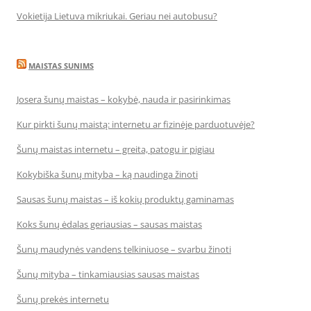
Vokietija Lietuva mikriukai. Geriau nei autobusu?
MAISTAS SUNIMS
Josera šunų maistas – kokybė, nauda ir pasirinkimas
Kur pirkti šunų maistą: internetu ar fizinėje parduotuvėje?
Šunų maistas internetu – greita, patogu ir pigiau
Kokybiška šunų mityba – ką naudinga žinoti
Sausas šunų maistas – iš kokių produktų gaminamas
Koks šunų ėdalas geriausias – sausas maistas
Šunų maudynės vandens telkiniuose – svarbu žinoti
Šunų mityba – tinkamiausias sausas maistas
Šunų prekės internetu