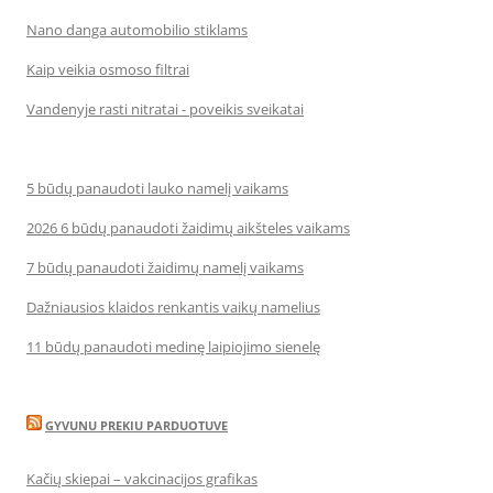
Nano danga automobilio stiklams
Kaip veikia osmoso filtrai
Vandenyje rasti nitratai - poveikis sveikatai
5 būdų panaudoti lauko namelį vaikams
2026 6 būdų panaudoti žaidimų aikšteles vaikams
7 būdų panaudoti žaidimų namelį vaikams
Dažniausios klaidos renkantis vaikų namelius
11 būdų panaudoti medinę laipiojimo sienelę
GYVUNU PREKIU PARDUOTUVE
Kačių skiepai – vakcinacijos grafikas