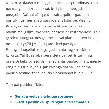
Nuo to priklauso ir mūsų galutinis apsisprendimas. Taip
pat daugeliui aktualu ir tai, kad į kainą būtų įskaičiuoti
pusryčiai. Dažnai už tą pačią kainą galime gauti du
pasiūlymus: vienas su pusryčiais, o kitas be. Viešint
Palangoje dažniausiai pakanka tik pusryčių, o kiti
maitinimai galimi kavinėse, baruose ar restoranuose. Taip
gerokai patogiau, nes galime laisvai planuoti savo laiką ir
neskubėti grįžti į viešbutį tam, kad pavalgyti.
Palanga daugeliui asocijuojasi su atostogoms skirtu
kurortu. Tai išties labai gera vieta pailsėti ir turiningai
praleisti laiką prie jūros mėgaujantis paplūdimiais, miesto
renginiais ir pušynais. Juk Palanga dažnai vadinama
pajūrio sostine, todėl poilsis čia visuomet bus puikus.
Taip pat pasidomėkite:
Geriausi vietos viešbučiai sostinėje
;
Svečius pasitinka įspūdingais apartamentais
.