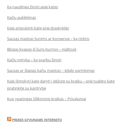
Ką naudinga žinoti apie kates
Kačių auklėjimas
Kaip pripratinti katę prie draskyklės
Sausas maistas šunims ar konservai – ką rinktis
Blogas kvapas iš šuns burnos – Halitozė
Kačių mityba – ką svarbu žinoti
Sausas ar šlapias kačių maistas – ėdalo parinkimas
Kaip išmokyti katę daryti į dėžutę su kraiku – prie tualeto katę
pratinkite su kantrybe
Kuo ypatingas Silikoninis kraikas – Privalumai
PREKES GYVUNAMS INTERNETU