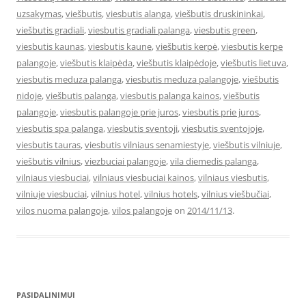
uzsakymas
,
viešbutis
,
viesbutis alanga
,
viešbutis druskininkai
,
viešbutis gradiali
,
viesbutis gradiali palanga
,
viesbutis green
,
viesbutis kaunas
,
viesbutis kaune
,
viešbutis kerpė
,
viesbutis kerpe
palangoje
,
viešbutis klaipėda
,
viešbutis klaipėdoje
,
viešbutis lietuva
,
viesbutis meduza palanga
,
viesbutis meduza palangoje
,
viešbutis
nidoje
,
viešbutis palanga
,
viesbutis palanga kainos
,
viešbutis
palangoje
,
viesbutis palangoje prie juros
,
viesbutis prie juros
,
viesbutis spa palanga
,
viesbutis sventoji
,
viesbutis sventojoje
,
viesbutis tauras
,
viesbutis vilniaus senamiestyje
,
viešbutis vilniuje
,
viešbutis vilnius
,
viezbuciai palangoje
,
vila diemedis palanga
,
vilniaus viesbuciai
,
vilniaus viesbuciai kainos
,
vilniaus viesbutis
,
vilniuje viesbuciai
,
vilnius hotel
,
vilnius hotels
,
vilnius viešbučiai
,
vilos nuoma palangoje
,
vilos palangoje
on
2014/11/13
.
PASIDALINIMUI