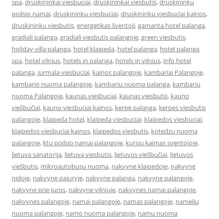
spa
,
druskininkai viesbuciai
,
druskininkai viesbutis
,
druskininku
poilsio namai
,
druskininku viesbuciai
,
druskininku viesbuciai kainos
,
druskininku viesbutis
,
energetikas šventoji
,
gamanta hotel palanga
,
gradiali palanga
,
gradiali viesbutis palangoje
,
green viesbutis
,
holiday villa palanga
,
hotel klaipeda
,
hotel palanga
,
hotel palanga
spa
,
hotel vilnius
,
hotels in palanga
,
hotels in vilnius
,
info hotel
palanga
,
jurmala viesbuciai
,
kainos palangoje
,
kambariai Palangoje
,
kambario nuoma palangoje
,
kambariu nuoma palanga
,
kambariu
nuoma Palangoje
,
kaunas viesbuciai
,
kaunas viesbutis
,
kauno
viešbučiai
,
kauno viesbuciai kainos
,
kerpė palanga
,
kerpes viesbutis
palangoje
,
klaipeda hotel
,
klaipeda viesbuciai
,
klaipedos viesbuciai
,
klaipedos viesbuciai kainos
,
klaipedos viesbutis
,
kotedzu nuoma
palangoje
,
ktu poilsio namai palangoje
,
kursiu kaimas sventojoje
,
lietuva sanatorija
,
lietuva viesbutis
,
lietuvos viešbučiai
,
lietuvos
viešbutis
,
mikroautobusu nuoma
,
nakvyne klaipedoje
,
nakvynė
nidoje
,
nakvyne pajuryje
,
nakvyne palanga
,
nakvyne palangoje
,
nakvyne prie juros
,
nakvyne vilniuje
,
nakvynes namai palangoje
,
nakvynes palangoje
,
namai palangoje
,
namas palangoje
,
namelių
nuoma palangoje
,
namo nuoma palangoje
,
namu nuoma