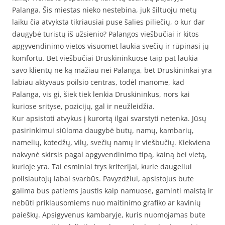
Palanga. Šis miestas nieko nestebina, juk šiltuoju metų
laiku čia atvyksta tikriausiai puse šalies piliečių, o kur dar
daugybė turistų iš užsienio? Palangos viešbučiai ir kitos
apgyvendinimo vietos visuomet laukia svečių ir rūpinasi jų
komfortu. Bet viešbučiai Druskininkuose taip pat laukia
savo klientų ne ką mažiau nei Palanga, bet Druskininkai yra
labiau aktyvaus poilsio centras, todėl manome, kad
Palanga, vis gi, šiek tiek lenkia Druskininkus, nors kai
kuriose srityse, pozicijų, gal ir neužleidžia.
Kur apsistoti atvykus į kurortą ilgai svarstyti netenka. Jūsų
pasirinkimui siūloma daugybė butų, namų, kambarių,
namelių, kotedžų, vilų, svečių namų ir viešbučių. Kiekviena
nakvynė skirsis pagal apgyvendinimo tipą, kainą bei vietą,
kurioje yra. Tai esminiai trys kriterijai, kurie daugeliui
poilsiautojų labai svarbūs. Pavyzdžiui, apsistojus bute
galima bus patiems jaustis kaip namuose, gaminti maistą ir
nebūti priklausomiems nuo maitinimo grafiko ar kavinių
paieškų. Apsigyvenus kambaryje, kuris nuomojamas bute