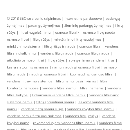
© 2013
SEO straipsniu talpinimas
|
internetine parduotuve
|
padangų
žymėjimas
|
padangų žymėjimas
|
žieminių padangų žymėjimas
|
filtrų
rūšys
|
filtrai nugeležinimui
|
osmoso filtrai> |
osmoso filtrų nauda
|
osmoso filtrai
|
filtrų rūšys
|
minkštinimo filtrų naudojimas
|
minkštinimo sistema
|
filtrų rūšys ir nauda
|
osmoso filtrai
|
vandens
filtrai nukalkinimui
|
vandens filtrų nauda
|
osmoso filtrų nauda
|
atbulinio osmoso filtrai
|
filtrų rūšys
|
apie geriamo vandens filtrus
|
kas yra atbulinis osmosas
|
namui naudingi osmoso filtrai
|
osmoso
filtrų nauda
|
naudingi osmoso filtrai
|
kuo naudingi osmoso filtrai
|
vandens filtravimo sistemos
|
filtrų namui pasirinkimas
|
filtrai
komfortui namuose
|
vandens filtrai namui
|
filtrai namams
|
vandens
filtrai kokybei
|
tinkamiausi vandens filtrai namui
|
vandens filtravimo
sistemos namui
|
filtrų sprendimai namui
|
ieškome vandens filtrų
namui
|
vandens filtrų namui rūšys
|
vandens kokybei filtrai namui
|
vandens namui filtrų pasirinkimas
|
vandens filtrų rtūšys
|
vandens
kokybei name
|
rekomenduojami vandens filtrai namui
|
vandens filtrai
namui
|
filtrų namui rūšys
|
vandens filtrų rūšys
|
vandens filtrai namui