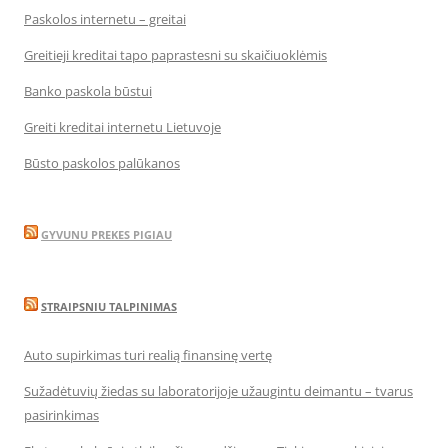
Paskolos internetu – greitai
Greitieji kreditai tapo paprastesni su skaičiuoklėmis
Banko paskola būstui
Greiti kreditai internetu Lietuvoje
Būsto paskolos palūkanos
GYVUNU PREKES PIGIAU
STRAIPSNIU TALPINIMAS
Auto supirkimas turi realią finansinę vertę
Sužadėtuvių žiedas su laboratorijoje užaugintu deimantu – tvarus
pasirinkimas