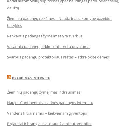
Kodėl automobilių supirkimas ypač naudingas parduodant seną,
daužtą
Žieminių padangų reikšmės – Nauda ir atsakomybė pažeidus
taisykles
Renkantis padangas žymėjimas yra svarbus
Vasarinių padangų pirkimo internetu privalumai
Svarbus padangų protektoriaus raštas – atkreipkite dėmesį
DRAUDIMAS INTERNETU
Žieminių padangų žymėjimas ir draudimas
Naujos Continental vasarinės padangos internetu
Vandens filtrai namui – kiekvienam gyventojui
Pigiausiai ir brangiausiai draudžiami automobiliai