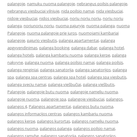
palangoje
,
namuku nuoma palangoje
,
nebrangus poilsis palangoje
,
nebrangus viesbuciai vilniuje
,
nida poilsio namai
,
nida viesbuciai
,
nidoje viesbuciai
,
nidos viesbuciai
,
noriu noriu noriu
,
noriu noriu
palanga
,
noriunoriu noriu
,
nuoma pajuryje
,
nuoma palanga
,
nuoma
Palangoje
,
nuoma palangoje prie juros
,
nuomojami kambariai
palangoje
,
pajurio viesbutis
,
palanga apartamentai
,
palanga
apgyvendinimas
,
palanga booking
,
palanga dabar
,
palanga hotel
,
palanga hotels
,
palanga kambariu nuoma
,
palanga kerpe
,
palanga
nakvyne
,
palanga nuoma
,
palanga poilsio namai
,
palanga poilsis
,
palanga renginiai
,
palanga sanatorija
,
palanga sanatorijos
,
palanga
spa
,
palanga spa centras
,
palanga spa hotel
,
palanga spa viesbutis
,
palanga sveciu namai
,
palanga viešbučiai
,
palanga viešbutis
,
Palangoje
,
palangoje butu nuoma
,
palangoje nameliu nuoma
,
palangoje nuoma
,
palangoje spa
,
palangoje viesbuciai
,
palangos
,
palangos 4
,
Palangos apartamentai
,
palangos butu nuoma
,
palangos informacijos centras
,
palangos kambariu nuoma
,
palangos kerpe
,
palangos kurortas
,
palangos nameliu nuoma
,
palangos nuoma
,
palangos palanga
,
palangos poilsio namai
,
palangos ramybe
,
palangos sanatorija
,
palangos sanatorijos
,