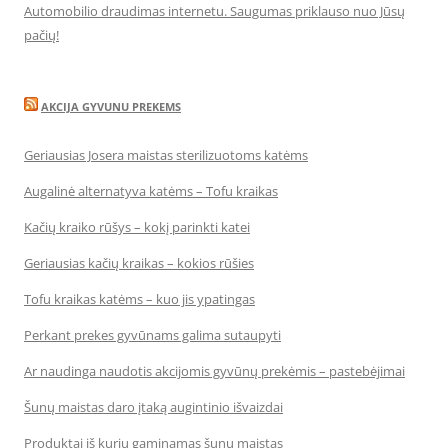
Automobilio draudimas internetu. Saugumas priklauso nuo Jūsų
pačių!
AKCIJA GYVUNU PREKEMS
Geriausias Josera maistas sterilizuotoms katėms
Augalinė alternatyva katėms – Tofu kraikas
Kačių kraiko rūšys – kokį parinkti katei
Geriausias kačių kraikas – kokios rūšies
Tofu kraikas katėms – kuo jis ypatingas
Perkant prekes gyvūnams galima sutaupyti
Ar naudinga naudotis akcijomis gyvūnų prekėmis – pastebėjimai
Šunų maistas daro įtaką augintinio išvaizdai
Produktai iš kurių gaminamas šunų maistas