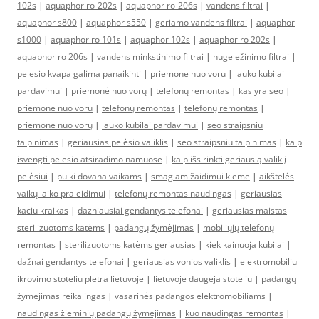
102s
|
aquaphor ro-202s
|
aquaphor ro-206s
|
vandens filtrai
|
aquaphor s800
|
aquaphor s550
|
geriamo vandens filtrai
|
aquaphor
s1000
|
aquaphor ro 101s
|
aquaphor 102s
|
aquaphor ro 202s
|
aquaphor ro 206s
|
vandens minkstinimo filtrai
|
nugeležinimo filtrai
|
pelesio kvapa galima panaikinti
|
priemone nuo voru
|
lauko kubilai
pardavimui
|
priemonė nuo vorų
|
telefonų remontas
|
kas yra seo
|
priemone nuo voru
|
telefonų remontas
|
telefonų remontas
|
priemonė nuo vorų
|
lauko kubilai pardavimui
|
seo straipsniu
talpinimas
|
geriausias pelėsio valiklis
|
seo straipsniu talpinimas
|
kaip
isvengti pelesio atsiradimo namuose
|
kaip išsirinkti geriausią valiklį
pelėsiui
|
puiki dovana vaikams
|
smagiam žaidimui kieme
|
aikštelės
vaikų laiko praleidimui
|
telefonų remontas naudingas
|
geriausias
kaciu kraikas
|
dazniausiai gendantys telefonai
|
geriausias maistas
sterilizuotoms katėms
|
padangų žymėjimas
|
mobiliųjų telefonų
remontas
|
sterilizuotoms katėms geriausias
|
kiek kainuoja kubilai
|
dažnai gendantys telefonai
|
geriausias vonios valiklis
|
elektromobiliu
ikrovimo stoteliu pletra lietuvoje
|
lietuvoje daugeja stoteliu
|
padangų
žymėjimas reikalingas
|
vasarinės padangos elektromobiliams
|
naudingas žieminių padangų žymėjimas
|
kuo naudingas remontas
|