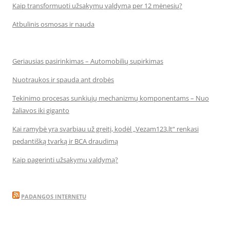
Kaip transformuoti užsakymų valdymą per 12 mėnesių?
Atbulinis osmosas ir nauda
Geriausias pasirinkimas – Automobilių supirkimas
Nuotraukos ir spauda ant drobės
Tekinimo procesas sunkiųjų mechanizmų komponentams – Nuo
žaliavos iki giganto
Kai ramybė yra svarbiau už greitį, kodėl „Vezam123.lt“ renkasi
pedantišką tvarką ir BCA draudimą
Kaip pagerinti užsakymų valdymą?
PADANGOS INTERNETU