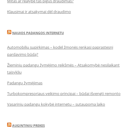
Mitas ar realybė tas pigus draudimas?
Klausimai ir atsakymai dėl draudimo
NAUJOS PADANGOS INTERNETU
Automobilių supirkimas – kodėl žmonės renkasi paprastesnį
pardavimo būdą?
Žieminių padangų žymėjimo reikšmės – Atsakomybė nesilaikant
taisyklių
Padangų žymėjimas
Turbokompresoriaus veikimo principai – būdai išvengti remonto
Vasarinių padangų kokybė internetu – sutaupoma laiko
AUGINTINIU PREKES