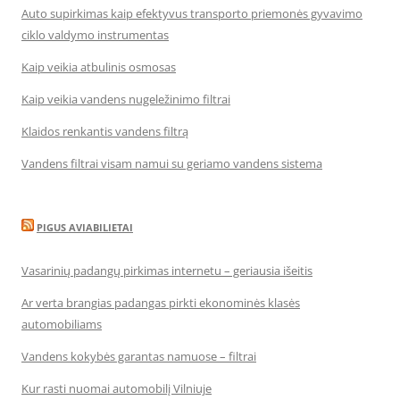
Auto supirkimas kaip efektyvus transporto priemonės gyvavimo
ciklo valdymo instrumentas
Kaip veikia atbulinis osmosas
Kaip veikia vandens nugeležinimo filtrai
Klaidos renkantis vandens filtrą
Vandens filtrai visam namui su geriamo vandens sistema
PIGUS AVIABILIETAI
Vasarinių padangų pirkimas internetu – geriausia išeitis
Ar verta brangias padangas pirkti ekonominės klasės
automobiliams
Vandens kokybės garantas namuose – filtrai
Kur rasti nuomai automobilį Vilniuje