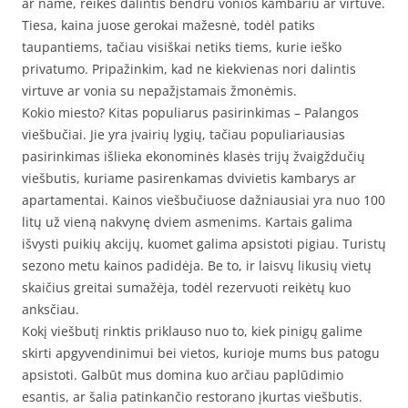
ar name, reikės dalintis bendru vonios kambariu ar virtuve.
Tiesa, kaina juose gerokai mažesnė, todėl patiks
taupantiems, tačiau visiškai netiks tiems, kurie ieško
privatumo. Pripažinkim, kad ne kiekvienas nori dalintis
virtuve ar vonia su nepažįstamais žmonėmis.
Kokio miesto? Kitas populiarus pasirinkimas – Palangos
viešbučiai. Jie yra įvairių lygių, tačiau populiariausias
pasirinkimas išlieka ekonominės klasės trijų žvaigždučių
viešbutis, kuriame pasirenkamas dvivietis kambarys ar
apartamentai. Kainos viešbučiuose dažniausiai yra nuo 100
litų už vieną nakvynę dviem asmenims. Kartais galima
išvysti puikių akcijų, kuomet galima apsistoti pigiau. Turistų
sezono metu kainos padidėja. Be to, ir laisvų likusių vietų
skaičius greitai sumažėja, todėl rezervuoti reikėtų kuo
anksčiau.
Kokį viešbutį rinktis priklauso nuo to, kiek pinigų galime
skirti apgyvendinimui bei vietos, kurioje mums bus patogu
apsistoti. Galbūt mus domina kuo arčiau paplūdimio
esantis, ar šalia patinkančio restorano įkurtas viešbutis.