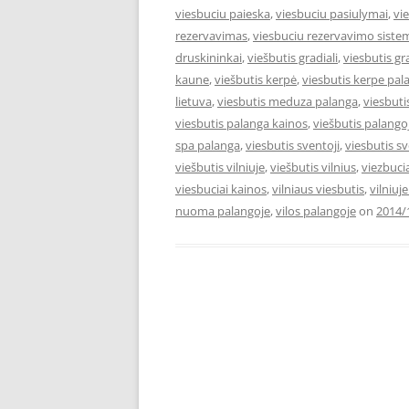
viesbuciu paieska
,
viesbuciu pasiulymai
,
vi
rezervavimas
,
viesbuciu rezervavimo siste
druskininkai
,
viešbutis gradiali
,
viesbutis gr
kaune
,
viešbutis kerpė
,
viesbutis kerpe pal
lietuva
,
viesbutis meduza palanga
,
viesbut
viesbutis palanga kainos
,
viešbutis palango
spa palanga
,
viesbutis sventoji
,
viesbutis s
viešbutis vilniuje
,
viešbutis vilnius
,
viezbuci
viesbuciai kainos
,
vilniaus viesbutis
,
vilniuj
nuoma palangoje
,
vilos palangoje
on
2014/