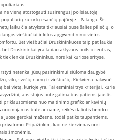
populiariausi
ja ne vieną atostogauti susirengusį poilsiautoją
iš populiarių kurortų esančių pajūryje – Palanga. Šis
tų laiku čia atvyksta tikriausiai puse šalies piliečių, o
alangos viešbučiai ir kitos apgyvendinimo vietos
komfortu. Bet viešbučiai Druskininkuose taip pat laukia
 bet Druskininkai yra labiau aktyvaus poilsio centras,
 tiek lenkia Druskininkus, nors kai kuriose srityse,
svarstyti netenka. Jūsų pasirinkimui siūloma daugybė
ų, vilų, svečių namų ir viešbučių. Kiekviena nakvynė
bei vietą, kurioje yra. Tai esminiai trys kriterijai, kurie
Pavyzdžiui, apsistojus bute galima bus patiems jaustis
ti priklausomiems nuo maitinimo grafiko ar kavinių
s nuomojamas bute ar name, reikės dalintis bendru
ina juose gerokai mažesnė, todėl patiks taupantiems,
ko privatumo. Pripažinkim, kad ne kiekvienas nori
amais žmonėmis.
imas – Palangos viešbučiai. Jie yra įvairių lygių, tačiau