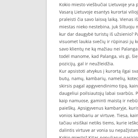
Kokio miesto viešbučiai Lietuvoje yra 
Vasarą Lietuvoje esantys kurortai vilio
praleisti čia savo laisvą laiką. Vienas 
miestas nieko nestebina, juk šiltuoju me
kur dar daugybė turistų iš užsienio? P
visuomet laukia svečių ir rūpinasi jų 
savo klientų ne ką mažiau nei Palanga,
todėl manome, kad Palanga, vis gi, šiek
pozicijų, gal ir neužleidžia.
Kur apsistoti atvykus į kurortą ilgai 
butų, namų, kambarių, namelių, kotedž
skirsis pagal apgyvendinimo tipą, kainą 
daugeliui poilsiautojų labai svarbūs. 
kaip namuose, gaminti maistą ir nebū
paieškų. Apsigyvenus kambaryje, kuri
vonios kambariu ar virtuve. Tiesa, ka
tačiau visiškai netiks tiems, kurie ieš
dalintis virtuve ar vonia su nepažįst
Kokio miesto? Kitas populiarus pasirink