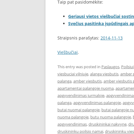
Taip pat pasidomėkite:
Geriausi vietos viešbučiai sostin
Svečius pasitinka įspūdingais 
Straipsnis parašytas:
2014-11-13
Viešbučiai
.
This entry was posted in
Paslaugos
,
Poilsiui
viesbuciai vilniuje
,
alanga viesbutis
,
amber 
palanga
,
amber viesbutis
,
amber viesbutis 
apartamentai palangoje nuoma
,
apartament
apgyvendinimas jurmaloje
,
apgyvendinimas
palanga
,
apgyvendinimas palangoje
,
apgyve
butai nuomai palangoje
,
butai palangoje 
nuoma palangoje
,
butų nuoma palangoje
,
apgyvendinimas
,
druskininkai nakvyne
,
dru
druskininku poilsio namai
,
druskininku vies