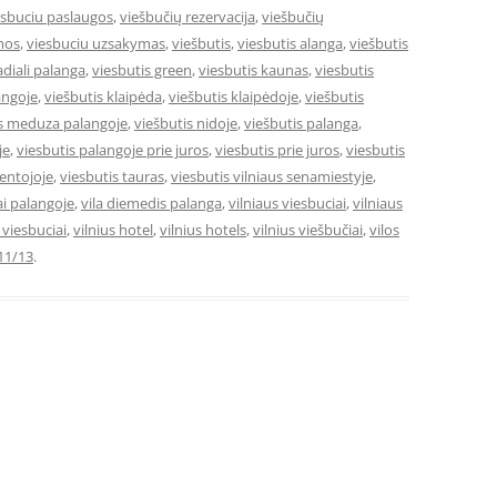
esbuciu paslaugos
,
viešbučių rezervacija
,
viešbučių
mos
,
viesbuciu uzsakymas
,
viešbutis
,
viesbutis alanga
,
viešbutis
adiali palanga
,
viesbutis green
,
viesbutis kaunas
,
viesbutis
angoje
,
viešbutis klaipėda
,
viešbutis klaipėdoje
,
viešbutis
is meduza palangoje
,
viešbutis nidoje
,
viešbutis palanga
,
je
,
viesbutis palangoje prie juros
,
viesbutis prie juros
,
viesbutis
ventojoje
,
viesbutis tauras
,
viesbutis vilniaus senamiestyje
,
ai palangoje
,
vila diemedis palanga
,
vilniaus viesbuciai
,
vilniaus
e viesbuciai
,
vilnius hotel
,
vilnius hotels
,
vilnius viešbučiai
,
vilos
11/13
.