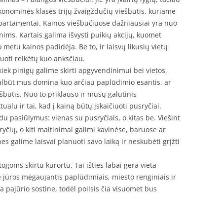
konominės klasės trijų žvaigždučių viešbutis, kuriame
partamentai. Kainos viešbučiuose dažniausiai yra nuo
ims. Kartais galima išvysti puikių akcijų, kuomet
 metu kainos padidėja. Be to, ir laisvų likusių vietų
vuoti reikėtų kuo anksčiau.
 kiek pinigų galime skirti apgyvendinimui bei vietos,
albūt mus domina kuo arčiau paplūdimio esantis, ar
ešbutis. Nuo to priklauso ir mūsų galutinis
alu ir tai, kad į kainą būtų įskaičiuoti pusryčiai.
du pasiūlymus: vienas su pusryčiais, o kitas be. Viešint
yčių, o kiti maitinimai galimi kavinėse, baruose ar
s galime laisvai planuoti savo laiką ir neskubėti grįžti
ogoms skirtu kurortu. Tai išties labai gera vieta
rie jūros mėgaujantis paplūdimiais, miesto renginiais ir
 pajūrio sostine, todėl poilsis čia visuomet bus