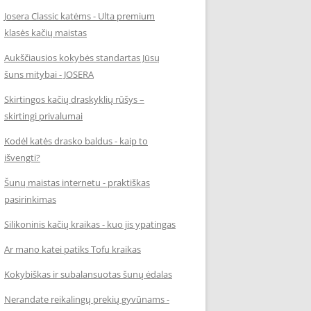
Josera Classic katėms - Ulta premium
klasės kačių maistas
Aukščiausios kokybės standartas Jūsų
šuns mitybai - JOSERA
Skirtingos kačių draskyklių rūšys –
skirtingi privalumai
Kodėl katės drasko baldus - kaip to
išvengti?
Šunų maistas internetu - praktiškas
pasirinkimas
Silikoninis kačių kraikas - kuo jis ypatingas
Ar mano katei patiks Tofu kraikas
Kokybiškas ir subalansuotas šunų ėdalas
Nerandate reikalingų prekių gyvūnams -