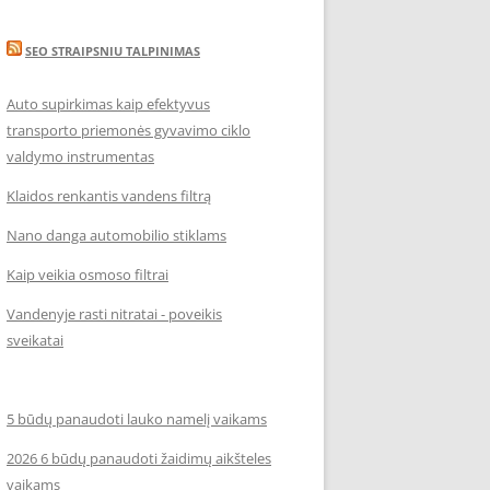
SEO STRAIPSNIU TALPINIMAS
Auto supirkimas kaip efektyvus
transporto priemonės gyvavimo ciklo
valdymo instrumentas
Klaidos renkantis vandens filtrą
Nano danga automobilio stiklams
Kaip veikia osmoso filtrai
Vandenyje rasti nitratai - poveikis
sveikatai
5 būdų panaudoti lauko namelį vaikams
2026 6 būdų panaudoti žaidimų aikšteles
vaikams