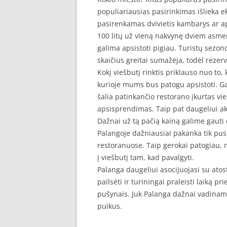
populiariausias pasirinkimas išlieka e
pasirenkamas dvivietis kambarys ar a
100 litų už vieną nakvynę dviem asmen
galima apsistoti pigiau. Turistų sezono
skaičius greitai sumažėja, todėl rezer
Kokį viešbutį rinktis priklauso nuo to,
kurioje mums bus patogu apsistoti. G
šalia patinkančio restorano įkurtas vi
apsisprendimas. Taip pat daugeliui aktu
Dažnai už tą pačią kainą galime gauti 
Palangoje dažniausiai pakanka tik pusr
restoranuose. Taip gerokai patogiau, ne
į viešbutį tam, kad pavalgyti.
Palanga daugeliui asocijuojasi su atost
pailsėti ir turiningai praleisti laiką p
pušynais. Juk Palanga dažnai vadinama
puikus.