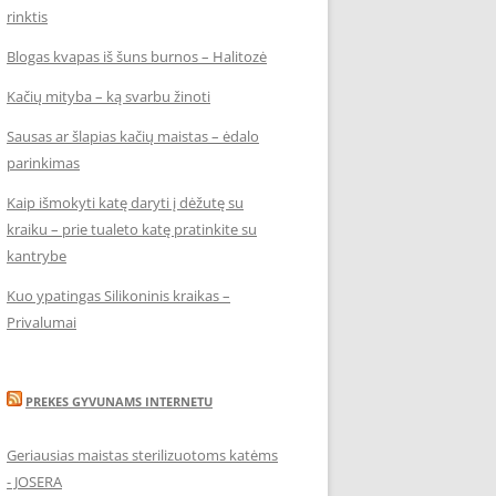
rinktis
Blogas kvapas iš šuns burnos – Halitozė
Kačių mityba – ką svarbu žinoti
Sausas ar šlapias kačių maistas – ėdalo
parinkimas
Kaip išmokyti katę daryti į dėžutę su
kraiku – prie tualeto katę pratinkite su
kantrybe
Kuo ypatingas Silikoninis kraikas –
Privalumai
PREKES GYVUNAMS INTERNETU
Geriausias maistas sterilizuotoms katėms
- JOSERA