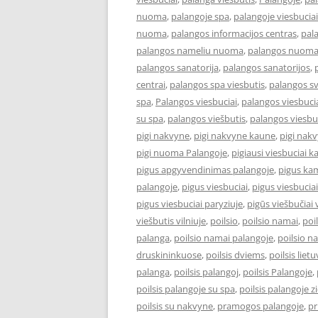
nuoma
,
palangoje spa
,
palangoje viesbuciai
nuoma
,
palangos informacijos centras
,
pal
palangos nameliu nuoma
,
palangos nuom
palangos sanatorija
,
palangos sanatorijos
,
centrai
,
palangos spa viesbutis
,
palangos s
spa
,
Palangos viesbuciai
,
palangos viesbucia
su spa
,
palangos viešbutis
,
palangos viesbu
pigi nakvyne
,
pigi nakvyne kaune
,
pigi nak
pigi nuoma Palangoje
,
pigiausi viesbuciai 
pigus apgyvendinimas palangoje
,
pigus kam
palangoje
,
pigus viesbuciai
,
pigus viesbucia
pigus viesbuciai paryziuje
,
pigūs viešbučiai v
viešbutis vilniuje
,
poilsio
,
poilsio namai
,
poi
palanga
,
poilsio namai palangoje
,
poilsio n
druskininkuose
,
poilsis dviems
,
poilsis liet
palanga
,
poilsis palangoj
,
poilsis Palangoje
,
poilsis palangoje su spa
,
poilsis palangoje 
poilsis su nakvyne
,
pramogos palangoje
,
pr