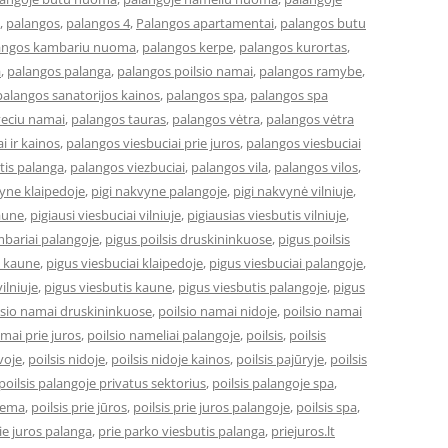
,
palangos
,
palangos 4
,
Palangos apartamentai
,
palangos butu
angos kambariu nuoma
,
palangos kerpe
,
palangos kurortas
,
a
,
palangos palanga
,
palangos poilsio namai
,
palangos ramybe
,
palangos sanatorijos kainos
,
palangos spa
,
palangos spa
veciu namai
,
palangos tauras
,
palangos vėtra
,
palangos vėtra
i ir kainos
,
palangos viesbuciai prie juros
,
palangos viesbuciai
tis palanga
,
palangos viezbuciai
,
palangos vila
,
palangos vilos
,
vyne klaipedoje
,
pigi nakvyne palangoje
,
pigi nakvynė vilniuje
,
kaune
,
pigiausi viesbuciai vilniuje
,
pigiausias viesbutis vilniuje
,
bariai palangoje
,
pigus poilsis druskininkuose
,
pigus poilsis
i kaune
,
pigus viesbuciai klaipedoje
,
pigus viesbuciai palangoje
,
ilniuje
,
pigus viesbutis kaune
,
pigus viesbutis palangoje
,
pigus
lsio namai druskininkuose
,
poilsio namai nidoje
,
poilsio namai
amai prie juros
,
poilsio nameliai palangoje
,
poilsis
,
poilsis
uvoje
,
poilsis nidoje
,
poilsis nidoje kainos
,
poilsis pajūryje
,
poilsis
poilsis palangoje privatus sektorius
,
poilsis palangoje spa
,
ziema
,
poilsis prie jūros
,
poilsis prie juros palangoje
,
poilsis spa
,
ie juros palanga
,
prie parko viesbutis palanga
,
priejuros.lt