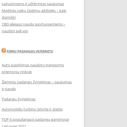
vairuotojams ir užtikrintas saugumas
Medinės vaikų žaidimų aikštelės – kaip
išsirinkti
CBD aliejaus nauda sportuojantiems –
naudoti gali visi
PERKU PADANGAS INTERNETU
Auto supirkimas naudotų transporto
priemonių rinkoje
Žieminių padangų žymėjimas – saugumas
ir nauda
Padangų žymėjimas
Automobilio turbinų istorija ir ateitis
TOP 6 populiariausi padangų gamintojai
Lietuvoje 2021