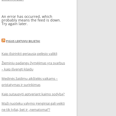
An error has occurred, which
probably means the feed is down.
Try again later.
PIGUS LEKTUVU BILIETAI
Kaip išsirinkti geriausią pelėsio valiklį
Žieminių padangų žymėjimas yra svarbus
– kaip išvengti klaidų
Medinės žaidimų aikštelės vaikams –
pristatymas ir surinkimas
Kaip sutaupyti aptveriant kaimo sodybą?
Maži nuotekų valymo įrenginiai gali veikti
ne tik tyliai, bet ir „nematomai‘‘?