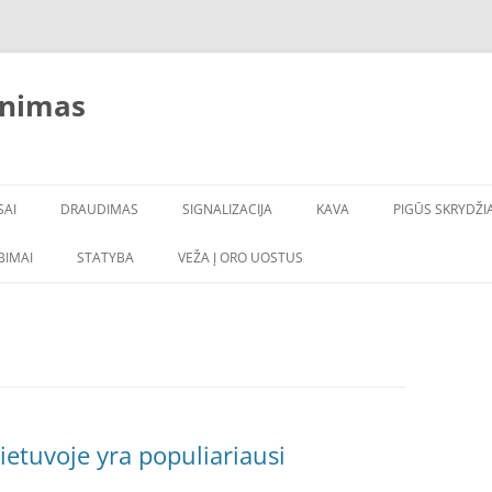
inimas
SAI
DRAUDIMAS
SIGNALIZACIJA
KAVA
PIGŪS SKRYDŽIA
LBIMAI
STATYBA
VEŽA Į ORO UOSTUS
ietuvoje yra populiariausi