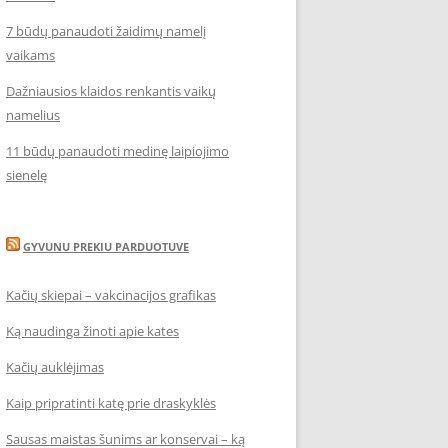
7 būdų panaudoti žaidimų namelį
vaikams
Dažniausios klaidos renkantis vaikų
namelius
11 būdų panaudoti medinę laipiojimo
sienelę
GYVUNU PREKIU PARDUOTUVE
Kačių skiepai – vakcinacijos grafikas
Ką naudinga žinoti apie kates
Kačių auklėjimas
Kaip pripratinti katę prie draskyklės
Sausas maistas šunims ar konservai – ką