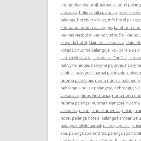
energetikas šventoji
,
gamanta hotel palang
viesbutis
,
holiday villa palanga
,
hotel klaip
palanga
,
hotels in vilnius
,
info hotel palang
kambario nuoma palangoje
,
kambariu nuo
kaunas viesbutis
,
kauno viešbučiai
,
kauno v
klaipeda hotel
,
klaipeda viesbuciai
,
klaipedo
kotedzu nuoma palangoje
,
ktu poilsio nam
lietuva viesbutis
,
lietuvos viešbučiai
,
lietuv
nakvynė nidoje
,
nakvyne pajuryje
,
nakvyne
vilniuje
,
nakvynes namai palangoje
,
nakvyn
nuoma palangoje
,
namo nuoma palangoje
nebrangus poilsis palangoje
,
nebrangus vies
viesbuciai
,
nidos viesbuciai
,
noriu noriu nor
nuoma palanga
,
nuoma Palangoje
,
nuoma p
viesbutis
,
palanga apartamentai
,
palanga 
hotel
,
palanga hotels
,
palanga kambariu n
palanga poilsio namai
,
palanga poilsis
,
pala
spa
,
palanga spa centras
,
palanga spa hotel
viešbučiai
,
palanga viešbutis
,
Palangoje
,
pa