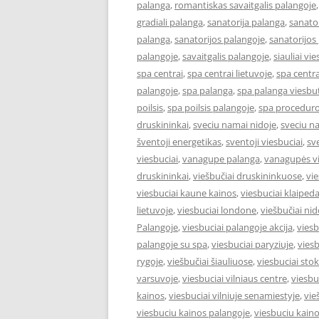
palanga
,
romantiskas savaitgalis palangoje
gradiali palanga
,
sanatorija palanga
,
sanator
palanga
,
sanatorijos palangoje
,
sanatorijos
palangoje
,
savaitgalis palangoje
,
siauliai vie
spa centrai
,
spa centrai lietuvoje
,
spa centra
palangoje
,
spa palanga
,
spa palanga viesbut
poilsis
,
spa poilsis palangoje
,
spa proceduro
druskininkai
,
sveciu namai nidoje
,
sveciu n
šventoji energetikas
,
sventoji viesbuciai
,
sv
viesbuciai
,
vanagupe palanga
,
vanagupės vi
druskininkai
,
viešbučiai druskininkuose
,
vie
viesbuciai kaune kainos
,
viesbuciai klaiped
lietuvoje
,
viesbuciai londone
,
viešbučiai nid
Palangoje
,
viesbuciai palangoje akcija
,
viesb
palangoje su spa
,
viesbuciai paryziuje
,
viesb
rygoje
,
viešbučiai šiauliuose
,
viesbuciai st
varsuvoje
,
viesbuciai vilniaus centre
,
viesbu
kainos
,
viesbuciai vilniuje senamiestyje
,
vie
viesbuciu kainos palangoje
,
viesbuciu kaino