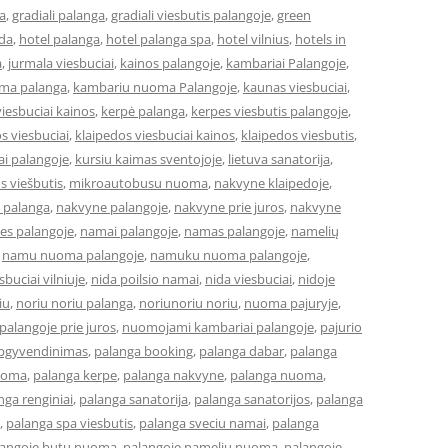
a
,
gradiali palanga
,
gradiali viesbutis palangoje
,
green
eda
,
hotel palanga
,
hotel palanga spa
,
hotel vilnius
,
hotels in
a
,
jurmala viesbuciai
,
kainos palangoje
,
kambariai Palangoje
,
ma palanga
,
kambariu nuoma Palangoje
,
kaunas viesbuciai
,
iesbuciai kainos
,
kerpė palanga
,
kerpes viesbutis palangoje
,
s viesbuciai
,
klaipedos viesbuciai kainos
,
klaipedos viesbutis
,
ai palangoje
,
kursiu kaimas sventojoje
,
lietuva sanatorija
,
os viešbutis
,
mikroautobusu nuoma
,
nakvyne klaipedoje
,
 palanga
,
nakvyne palangoje
,
nakvyne prie juros
,
nakvyne
es palangoje
,
namai palangoje
,
namas palangoje
,
namelių
,
namu nuoma palangoje
,
namuku nuoma palangoje
,
buciai vilniuje
,
nida poilsio namai
,
nida viesbuciai
,
nidoje
iu
,
noriu noriu palanga
,
noriunoriu noriu
,
nuoma pajuryje
,
alangoje prie juros
,
nuomojami kambariai palangoje
,
pajurio
apgyvendinimas
,
palanga booking
,
palanga dabar
,
palanga
uoma
,
palanga kerpe
,
palanga nakvyne
,
palanga nuoma
,
nga renginiai
,
palanga sanatorija
,
palanga sanatorijos
,
palanga
,
palanga spa viesbutis
,
palanga sveciu namai
,
palanga
langoje butu nuoma
,
palangoje nameliu nuoma
,
palangoje