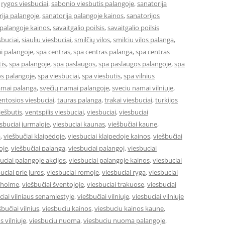
,
rygos viesbuciai
,
sabonio viesbutis palangoje
,
sanatorija
ija palangoje
,
sanatorija palangoje kainos
,
sanatorijos
 palangoje kainos
,
savaitgalio poilsis
,
savaitgalio poilsis
sbuciai
,
siauliu viesbuciai
,
smilčių vilos
,
smilciu vilos palanga
,
i palangoje
,
spa centras
,
spa centras palanga
,
spa centras
is
,
spa palangoje
,
spa paslaugos
,
spa paslaugos palangoje
,
spa
s palangoje
,
spa viesbuciai
,
spa viesbutis
,
spa vilnius
amai palanga
,
svečių namai palangoje
,
sveciu namai vilniuje
,
entosios viesbuciai
,
tauras palanga
,
trakai viesbuciai
,
turkijos
ešbutis
,
ventspilis viesbuciai
,
viesbuciai
,
viesbuciai
sbuciai jurmaloje
,
viesbuciai kaunas
,
viešbučiai kaune
,
a
,
viešbučiai klaipėdoje
,
viesbuciai klaipedoje kainos
,
viešbučiai
oje
,
viešbučiai palanga
,
viesbuciai palangoj
,
viesbuciai
uciai palangoje akcijos
,
viesbuciai palangoje kainos
,
viesbuciai
uciai prie juros
,
viesbuciai romoje
,
viesbuciai ryga
,
viesbuciai
okholme
,
viešbučiai šventojoje
,
viesbuciai trakuose
,
viesbuciai
ciai vilniaus senamiestyje
,
viešbučiai vilniuje
,
viesbuciai vilniuje
šbučiai vilnius
,
viesbuciu kainos
,
viesbuciu kainos kaune
,
s vilniuje
,
viesbuciu nuoma
,
viesbuciu nuoma palangoje
,