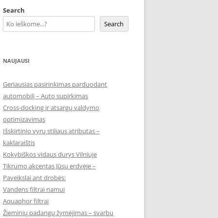
Search
Search
NAUJAUSI
Geriausias pasirinkimas parduodant
automobilį – Auto supirkimas
Cross-docking ir atsargų valdymo
optimizavimas
Išskirtinio vyrų stiliaus atributas –
kaklaraištis
Kokybiškos vidaus durys Vilniuje
Tikrumo akcentas Jūsų erdvėje –
Paveikslai ant drobės:
Vandens filtrai namui
Aquaphor filtrai
Žieminių padangų žymėjimas – svarbu