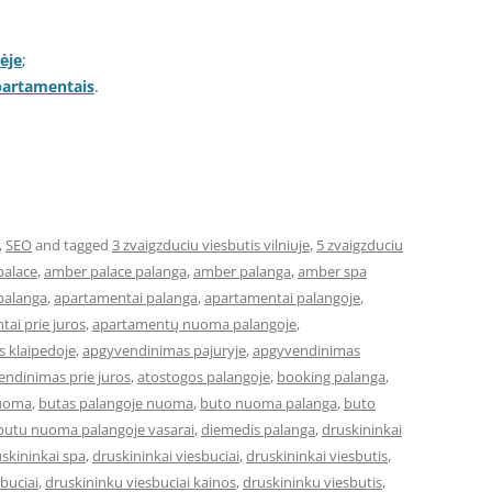
ėje
;
apartamentais
.
,
SEO
and tagged
3 zvaigzduciu viesbutis vilniuje
,
5 zvaigzduciu
palace
,
amber palace palanga
,
amber palanga
,
amber spa
palanga
,
apartamentai palanga
,
apartamentai palangoje
,
ai prie juros
,
apartamentų nuoma palangoje
,
 klaipedoje
,
apgyvendinimas pajuryje
,
apgyvendinimas
ndinimas prie juros
,
atostogos palangoje
,
booking palanga
,
nuoma
,
butas palangoje nuoma
,
buto nuoma palanga
,
buto
butu nuoma palangoje vasarai
,
diemedis palanga
,
druskininkai
skininkai spa
,
druskininkai viesbuciai
,
druskininkai viesbutis
,
buciai
,
druskininku viesbuciai kainos
,
druskininku viesbutis
,