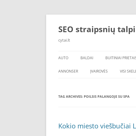
Skip
to
content
SEO straipsnių talp
cytai.lt
AUTO
BALDAI
BUITINIAI PRIETAI
PADANGOS
ANNONSER
ĮVAIROVĖS
VISI SKE
TAG ARCHIVES:
POILSIS PALANGOJE SU SPA
Kokio miesto viešbučiai L