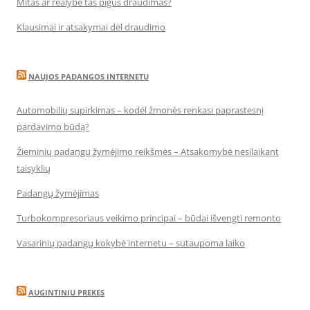
Mitas ar realybė tas pigus draudimas?
Klausimai ir atsakymai dėl draudimo
NAUJOS PADANGOS INTERNETU
Automobilių supirkimas – kodėl žmonės renkasi paprastesnį
pardavimo būdą?
Žieminių padangų žymėjimo reikšmės – Atsakomybė nesilaikant
taisyklių
Padangų žymėjimas
Turbokompresoriaus veikimo principai – būdai išvengti remonto
Vasarinių padangų kokybė internetu – sutaupoma laiko
AUGINTINIU PREKES