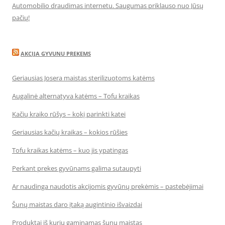
Automobilio draudimas internetu. Saugumas priklauso nuo Jūsų
pačių!
AKCIJA GYVUNU PREKEMS
Geriausias Josera maistas sterilizuotoms katėms
Augalinė alternatyva katėms – Tofu kraikas
Kačių kraiko rūšys – kokį parinkti katei
Geriausias kačių kraikas – kokios rūšies
Tofu kraikas katėms – kuo jis ypatingas
Perkant prekes gyvūnams galima sutaupyti
Ar naudinga naudotis akcijomis gyvūnų prekėmis – pastebėjimai
Šunų maistas daro įtaką augintinio išvaizdai
Produktai iš kurių gaminamas šunų maistas