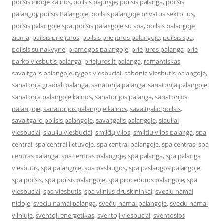
poilsis nidoje kainos
,
poilsis pajūryje
,
poilsis palanga
,
poilsis
palangoj
,
poilsis Palangoje
,
poilsis palangoje privatus sektorius
,
poilsis palangoje spa
,
poilsis palangoje su spa
,
poilsis palangoje
ziema
,
poilsis prie jūros
,
poilsis prie juros palangoje
,
poilsis spa
,
poilsis su nakvyne
,
pramogos palangoje
,
prie juros palanga
,
prie
parko viesbutis palanga
,
priejuros.lt palanga
,
romantiskas
savaitgalis palangoje
,
rygos viesbuciai
,
sabonio viesbutis palangoje
,
sanatorija gradiali palanga
,
sanatorija palanga
,
sanatorija palangoje
,
sanatorija palangoje kainos
,
sanatorijos palanga
,
sanatorijos
palangoje
,
sanatorijos palangoje kainos
,
savaitgalio poilsis
,
savaitgalio poilsis palangoje
,
savaitgalis palangoje
,
siauliai
viesbuciai
,
siauliu viesbuciai
,
smilčių vilos
,
smilciu vilos palanga
,
spa
centrai
,
spa centrai lietuvoje
,
spa centrai palangoje
,
spa centras
,
spa
centras palanga
,
spa centras palangoje
,
spa palanga
,
spa palanga
viesbutis
,
spa palangoje
,
spa paslaugos
,
spa paslaugos palangoje
,
spa poilsis
,
spa poilsis palangoje
,
spa proceduros palangoje
,
spa
viesbuciai
,
spa viesbutis
,
spa vilnius druskininkai
,
sveciu namai
nidoje
,
sveciu namai palanga
,
svečių namai palangoje
,
sveciu namai
vilniuje
,
šventoji energetikas
,
sventoji viesbuciai
,
sventosios