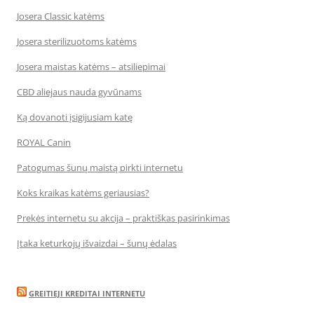
Josera Classic katėms
Josera sterilizuotoms katėms
Josera maistas katėms – atsiliepimai
CBD aliejaus nauda gyvūnams
Ką dovanoti įsigijusiam katę
ROYAL Canin
Patogumas šunų maistą pirkti internetu
Koks kraikas katėms geriausias?
Prekės internetu su akcija – praktiškas pasirinkimas
Įtaka keturkojų išvaizdai – šunų ėdalas
GREITIEJI KREDITAI INTERNETU