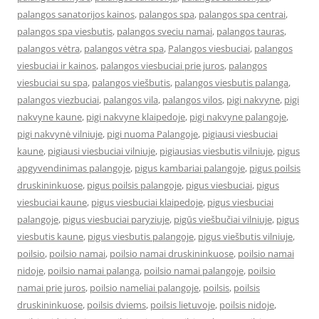
palangos sanatorijos kainos
,
palangos spa
,
palangos spa centrai
,
palangos spa viesbutis
,
palangos sveciu namai
,
palangos tauras
,
palangos vėtra
,
palangos vėtra spa
,
Palangos viesbuciai
,
palangos
viesbuciai ir kainos
,
palangos viesbuciai prie juros
,
palangos
viesbuciai su spa
,
palangos viešbutis
,
palangos viesbutis palanga
,
palangos viezbuciai
,
palangos vila
,
palangos vilos
,
pigi nakvyne
,
pigi
nakvyne kaune
,
pigi nakvyne klaipedoje
,
pigi nakvyne palangoje
,
pigi nakvynė vilniuje
,
pigi nuoma Palangoje
,
pigiausi viesbuciai
kaune
,
pigiausi viesbuciai vilniuje
,
pigiausias viesbutis vilniuje
,
pigus
apgyvendinimas palangoje
,
pigus kambariai palangoje
,
pigus poilsis
druskininkuose
,
pigus poilsis palangoje
,
pigus viesbuciai
,
pigus
viesbuciai kaune
,
pigus viesbuciai klaipedoje
,
pigus viesbuciai
palangoje
,
pigus viesbuciai paryziuje
,
pigūs viešbučiai vilniuje
,
pigus
viesbutis kaune
,
pigus viesbutis palangoje
,
pigus viešbutis vilniuje
,
poilsio
,
poilsio namai
,
poilsio namai druskininkuose
,
poilsio namai
nidoje
,
poilsio namai palanga
,
poilsio namai palangoje
,
poilsio
namai prie juros
,
poilsio nameliai palangoje
,
poilsis
,
poilsis
druskininkuose
,
poilsis dviems
,
poilsis lietuvoje
,
poilsis nidoje
,