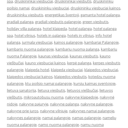
spa
,
druskininkai viesbuciai
,
druskininkai viesbutis
,
druskininku
poilsio namai
,
druskininku viesbuciai
,
druskininku viesbuciai kainos
,
druskininku viesbutis
,
energetikas šventoji
,
gamanta hotel palanga
,
gradiali palanga
,
gradiali viesbutis palangoje
,
green viesbutis
,
holiday villa palanga
,
hotel klaipeda
,
hotel palanga
,
hotel palanga
spa
,
hotel vilnius
,
hotels in palanga
,
hotels in vilnius
,
info hotel
palanga
,
jurmala viesbuciai
,
kainos palangoje
,
kambariai Palangoje
,
kambario nuoma palangoje
,
kambariu nuoma palanga
,
kambariu
nuoma Palangoje
,
kaunas viesbuciai
,
kaunas viesbutis
,
kauno
viešbučiai
,
kauno viesbuciai kainos
,
kerpė palanga
,
kerpes viesbutis
palangoje
,
klaipeda hotel
,
klaipeda viesbuciai
,
klaipedos viesbuciai
,
klaipedos viesbuciai kainos
,
klaipedos viesbutis
,
kotedzu nuoma
palangoje
,
ktu poilsio namai palangoje
,
kursiu kaimas sventojoje
,
lietuva sanatorija
,
lietuva viesbutis
,
lietuvos viešbučiai
,
lietuvos
viešbutis
,
mikroautobusu nuoma
,
nakvyne klaipedoje
,
nakvynė
nidoje
,
nakvyne pajuryje
,
nakvyne palanga
,
nakvyne palangoje
,
nakvyne prie juros
,
nakvyne vilniuje
,
nakvynes namai palangoje
,
nakvynes palangoje
,
namai palangoje
,
namas palangoje
,
namelių
nuoma palangoje
,
namo nuoma palangoje
,
namu nuoma