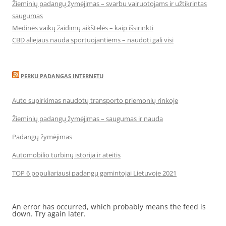
Žieminių padangų žymėjimas – svarbu vairuotojams ir užtikrintas
saugumas
Medinės vaikų žaidimų aikštelės – kaip išsirinkti
CBD aliejaus nauda sportuojantiems – naudoti gali visi
PERKU PADANGAS INTERNETU
Auto supirkimas naudotų transporto priemonių rinkoje
Žieminių padangų žymėjimas – saugumas ir nauda
Padangų žymėjimas
Automobilio turbinų istorija ir ateitis
TOP 6 populiariausi padangų gamintojai Lietuvoje 2021
An error has occurred, which probably means the feed is
down. Try again later.