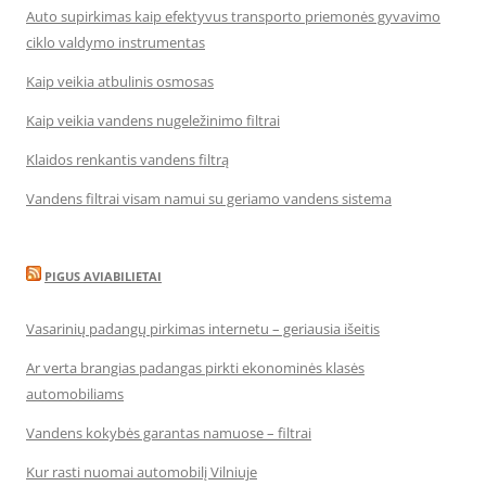
Auto supirkimas kaip efektyvus transporto priemonės gyvavimo
ciklo valdymo instrumentas
Kaip veikia atbulinis osmosas
Kaip veikia vandens nugeležinimo filtrai
Klaidos renkantis vandens filtrą
Vandens filtrai visam namui su geriamo vandens sistema
PIGUS AVIABILIETAI
Vasarinių padangų pirkimas internetu – geriausia išeitis
Ar verta brangias padangas pirkti ekonominės klasės
automobiliams
Vandens kokybės garantas namuose – filtrai
Kur rasti nuomai automobilį Vilniuje