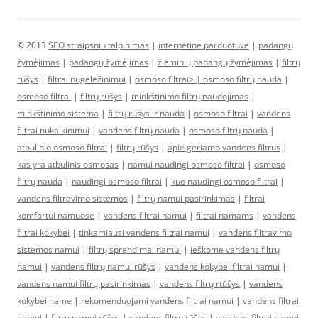
© 2013
SEO straipsniu talpinimas
|
internetine parduotuve
|
padangų
žymėjimas
|
padangų žymėjimas
|
žieminių padangų žymėjimas
|
filtrų
rūšys
|
filtrai nugeležinimui
|
osmoso filtrai> |
osmoso filtrų nauda
|
osmoso filtrai
|
filtrų rūšys
|
minkštinimo filtrų naudojimas
|
minkštinimo sistema
|
filtrų rūšys ir nauda
|
osmoso filtrai
|
vandens
filtrai nukalkinimui
|
vandens filtrų nauda
|
osmoso filtrų nauda
|
atbulinio osmoso filtrai
|
filtrų rūšys
|
apie geriamo vandens filtrus
|
kas yra atbulinis osmosas
|
namui naudingi osmoso filtrai
|
osmoso
filtrų nauda
|
naudingi osmoso filtrai
|
kuo naudingi osmoso filtrai
|
vandens filtravimo sistemos
|
filtrų namui pasirinkimas
|
filtrai
komfortui namuose
|
vandens filtrai namui
|
filtrai namams
|
vandens
filtrai kokybei
|
tinkamiausi vandens filtrai namui
|
vandens filtravimo
sistemos namui
|
filtrų sprendimai namui
|
ieškome vandens filtrų
namui
|
vandens filtrų namui rūšys
|
vandens kokybei filtrai namui
|
vandens namui filtrų pasirinkimas
|
vandens filtrų rtūšys
|
vandens
kokybei name
|
rekomenduojami vandens filtrai namui
|
vandens filtrai
namui
|
filtrų namui rūšys
|
vandens filtrų rūšys
|
vandens filtrai namui