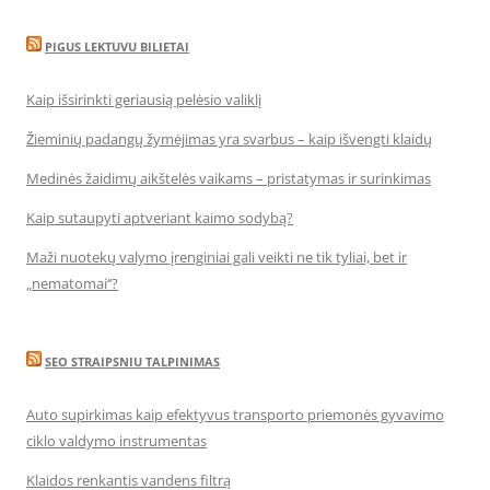
PIGUS LEKTUVU BILIETAI
Kaip išsirinkti geriausią pelėsio valiklį
Žieminių padangų žymėjimas yra svarbus – kaip išvengti klaidų
Medinės žaidimų aikštelės vaikams – pristatymas ir surinkimas
Kaip sutaupyti aptveriant kaimo sodybą?
Maži nuotekų valymo įrenginiai gali veikti ne tik tyliai, bet ir
„nematomai‘‘?
SEO STRAIPSNIU TALPINIMAS
Auto supirkimas kaip efektyvus transporto priemonės gyvavimo
ciklo valdymo instrumentas
Klaidos renkantis vandens filtrą