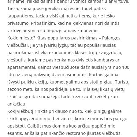
ar name, reikės dalintis bendru vonios kambariu ar virtuve.
Tiesa, kaina juose gerokai mažesnė, todėl patiks
taupantiems, tačiau visiškai netiks tiems, kurie ieško
privatumo. Pripažinkim, kad ne kiekvienas nori dalintis
virtuve ar vonia su nepažįstamais žmonėmis.
Kokio miesto? Kitas populiarus pasirinkimas – Palangos
viešbučiai. Jie yra įvairių lygių, tačiau populiariausias
pasirinkimas išlieka ekonominės klasės trijų žvaigždučių
viešbutis, kuriame pasirenkamas dvivietis kambarys ar
apartamentai. Kainos viešbučiuose dažniausiai yra nuo 100
litų už vieną nakvynę dviem asmenims. Kartais galima
išvysti puikių akcijų, kuomet galima apsistoti pigiau. Turistų
sezono metu kainos padidėja. Be to, ir laisvų likusių vietų
skaičius greitai sumažėja, todėl rezervuoti reikėtų kuo
anksčiau.
Kokį viešbutį rinktis priklauso nuo to, kiek pinigų galime
skirti apgyvendinimui bei vietos, kurioje mums bus patogu
apsistoti. Galbūt mus domina kuo arčiau paplūdimio
esantis, ar šalia patinkančio restorano įkurtas viešbutis.