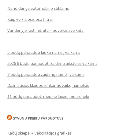
Nano danga automobilio stiklams
Kaip veikia osmoso filtrai
Vandenyje rasti nitratai - poveikis sveikatai
5 būdų panaudoti lauko namelį vaikams
2026 6 būdų panaudoti žaidimų aikšteles vaikams
7 būdų panaudoti žaidimų namelį vaikams
Dažniausios klaidos renkantis vaikų namelius
11 būdų panaudoti medinę laipiojimo sienelę
GYVUNU PREKIU PARDUOTUVE
Kačių skiepai – vakcinacijos grafikas