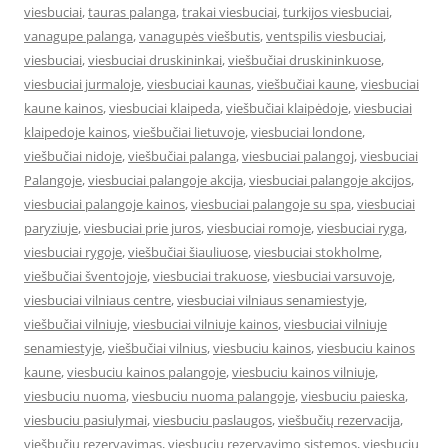
viesbuciai
,
tauras palanga
,
trakai viesbuciai
,
turkijos viesbuciai
,
vanagupe palanga
,
vanagupės viešbutis
,
ventspilis viesbuciai
,
viesbuciai
,
viesbuciai druskininkai
,
viešbučiai druskininkuose
,
viesbuciai jurmaloje
,
viesbuciai kaunas
,
viešbučiai kaune
,
viesbuciai
kaune kainos
,
viesbuciai klaipeda
,
viešbučiai klaipėdoje
,
viesbuciai
klaipedoje kainos
,
viešbučiai lietuvoje
,
viesbuciai londone
,
viešbučiai nidoje
,
viešbučiai palanga
,
viesbuciai palangoj
,
viesbuciai
Palangoje
,
viesbuciai palangoje akcija
,
viesbuciai palangoje akcijos
,
viesbuciai palangoje kainos
,
viesbuciai palangoje su spa
,
viesbuciai
paryziuje
,
viesbuciai prie juros
,
viesbuciai romoje
,
viesbuciai ryga
,
viesbuciai rygoje
,
viešbučiai šiauliuose
,
viesbuciai stokholme
,
viešbučiai šventojoje
,
viesbuciai trakuose
,
viesbuciai varsuvoje
,
viesbuciai vilniaus centre
,
viesbuciai vilniaus senamiestyje
,
viešbučiai vilniuje
,
viesbuciai vilniuje kainos
,
viesbuciai vilniuje
senamiestyje
,
viešbučiai vilnius
,
viesbuciu kainos
,
viesbuciu kainos
kaune
,
viesbuciu kainos palangoje
,
viesbuciu kainos vilniuje
,
viesbuciu nuoma
,
viesbuciu nuoma palangoje
,
viesbuciu paieska
,
viesbuciu pasiulymai
,
viesbuciu paslaugos
,
viešbučių rezervacija
,
viešbučių rezervavimas
,
viesbuciu rezervavimo sistemos
,
viesbuciu