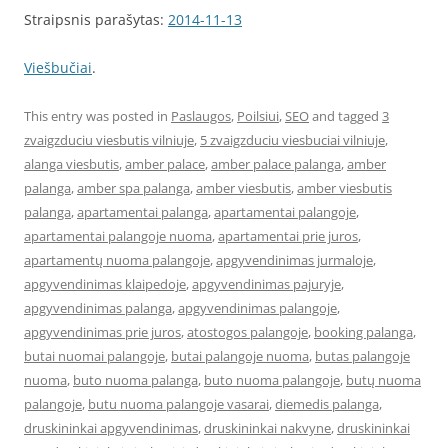
Straipsnis parašytas:
2014-11-13
Viešbučiai
.
This entry was posted in
Paslaugos
,
Poilsiui
,
SEO
and tagged
3
zvaigzduciu viesbutis vilniuje
,
5 zvaigzduciu viesbuciai vilniuje
,
alanga viesbutis
,
amber palace
,
amber palace palanga
,
amber
palanga
,
amber spa palanga
,
amber viesbutis
,
amber viesbutis
palanga
,
apartamentai palanga
,
apartamentai palangoje
,
apartamentai palangoje nuoma
,
apartamentai prie juros
,
apartamentų nuoma palangoje
,
apgyvendinimas jurmaloje
,
apgyvendinimas klaipedoje
,
apgyvendinimas pajuryje
,
apgyvendinimas palanga
,
apgyvendinimas palangoje
,
apgyvendinimas prie juros
,
atostogos palangoje
,
booking palanga
,
butai nuomai palangoje
,
butai palangoje nuoma
,
butas palangoje
nuoma
,
buto nuoma palanga
,
buto nuoma palangoje
,
butų nuoma
palangoje
,
butu nuoma palangoje vasarai
,
diemedis palanga
,
druskininkai apgyvendinimas
,
druskininkai nakvyne
,
druskininkai