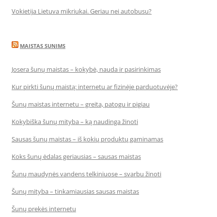
Vokietija Lietuva mikriukai. Geriau nei autobusu?
MAISTAS SUNIMS
Josera šunų maistas – kokybė, nauda ir pasirinkimas
Kur pirkti šunų maistą: internetu ar fizinėje parduotuvėje?
Šunų maistas internetu – greita, patogu ir pigiau
Kokybiška šunų mityba – ką naudinga žinoti
Sausas šunų maistas – iš kokių produktų gaminamas
Koks šunų ėdalas geriausias – sausas maistas
Šunų maudynės vandens telkiniuose – svarbu žinoti
Šunų mityba – tinkamiausias sausas maistas
Šunų prekės internetu