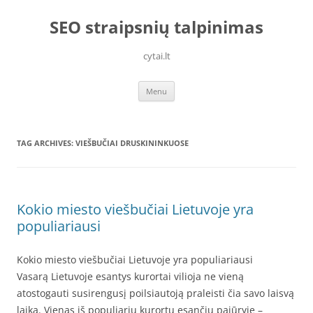
Skip
to
SEO straipsnių talpinimas
content
cytai.lt
Menu
TAG ARCHIVES:
VIEŠBUČIAI DRUSKININKUOSE
Kokio miesto viešbučiai Lietuvoje yra
populiariausi
Kokio miesto viešbučiai Lietuvoje yra populiariausi
Vasarą Lietuvoje esantys kurortai vilioja ne vieną
atostogauti susirengusį poilsiautoją praleisti čia savo laisvą
laiką. Vienas iš populiarių kurortų esančių pajūryje –