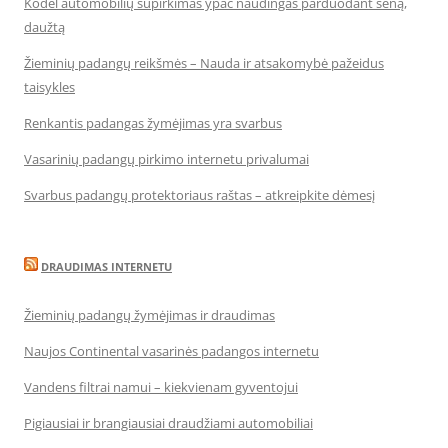
Kodėl automobilių supirkimas ypač naudingas parduodant seną,
daužtą
Žieminių padangų reikšmės – Nauda ir atsakomybė pažeidus
taisykles
Renkantis padangas žymėjimas yra svarbus
Vasarinių padangų pirkimo internetu privalumai
Svarbus padangų protektoriaus raštas – atkreipkite dėmesį
DRAUDIMAS INTERNETU
Žieminių padangų žymėjimas ir draudimas
Naujos Continental vasarinės padangos internetu
Vandens filtrai namui – kiekvienam gyventojui
Pigiausiai ir brangiausiai draudžiami automobiliai