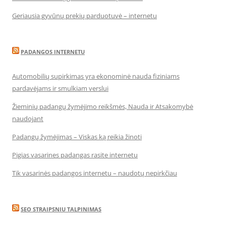
Geriausia gyvūnų prekių parduotuvė – internetu
PADANGOS INTERNETU
Automobilių supirkimas yra ekonominė nauda fiziniams
pardavėjams ir smulkiam verslui
Žieminių padangų žymėjimo reikšmės, Nauda ir Atsakomybė
naudojant
Padangų žymėjimas – Viskas ką reikia žinoti
Pigias vasarines padangas rasite internetu
Tik vasarinės padangos internetu – naudotų nepirkčiau
SEO STRAIPSNIU TALPINIMAS