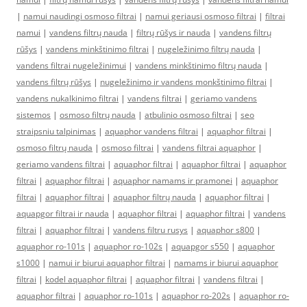
|
namui naudingi osmoso filtrai
|
namui geriausi osmoso filtrai
|
filtrai
namui
|
vandens filtrų nauda
|
filtrų rūšys ir nauda
|
vandens filtrų
rūšys
|
vandens minkštinimo filtrai
|
nugeležinimo filtrų nauda
|
vandens filtrai nugeležinimui
|
vandens minkštinimo filtrų nauda
|
vandens filtrų rūšys
|
nugeležinimo ir vandens monkštinimo filtrai
|
vandens nukalkinimo filtrai
|
vandens filtrai
|
geriamo vandens
sistemos
|
osmoso filtrų nauda
|
atbulinio osmoso filtrai
|
seo
straipsniu talpinimas
|
aquaphor vandens filtrai
|
aquaphor filtrai
|
osmoso filtrų nauda
|
osmoso filtrai
|
vandens filtrai aquaphor
|
geriamo vandens filtrai
|
aquaphor filtrai
|
aquaphor filtrai
|
aquaphor
filtrai
|
aquaphor filtrai
|
aquaphor namams ir pramonei
|
aquaphor
filtrai
|
aquaphor filtrai
|
aquaphor filtrų nauda
|
aquaphor filtrai
|
aquapgor filtrai ir nauda
|
aquaphor filtrai
|
aquaphor filtrai
|
vandens
filtrai
|
aquaphor filtrai
|
vandens filtru rusys
|
aquaphor s800
|
aquaphor ro-101s
|
aquaphor ro-102s
|
aquapgor s550
|
aquaphor
s1000
|
namui ir biurui aquaphor filtrai
|
namams ir biurui aquaphor
filtrai
|
kodel aquaphor filtrai
|
aquaphor filtrai
|
vandens filtrai
|
aquaphor filtrai
|
aquaphor ro-101s
|
aquaphor ro-202s
|
aquaphor ro-