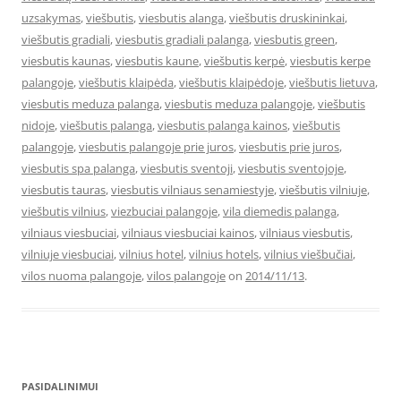
uzsakymas
,
viešbutis
,
viesbutis alanga
,
viešbutis druskininkai
,
viešbutis gradiali
,
viesbutis gradiali palanga
,
viesbutis green
,
viesbutis kaunas
,
viesbutis kaune
,
viešbutis kerpė
,
viesbutis kerpe
palangoje
,
viešbutis klaipėda
,
viešbutis klaipėdoje
,
viešbutis lietuva
,
viesbutis meduza palanga
,
viesbutis meduza palangoje
,
viešbutis
nidoje
,
viešbutis palanga
,
viesbutis palanga kainos
,
viešbutis
palangoje
,
viesbutis palangoje prie juros
,
viesbutis prie juros
,
viesbutis spa palanga
,
viesbutis sventoji
,
viesbutis sventojoje
,
viesbutis tauras
,
viesbutis vilniaus senamiestyje
,
viešbutis vilniuje
,
viešbutis vilnius
,
viezbuciai palangoje
,
vila diemedis palanga
,
vilniaus viesbuciai
,
vilniaus viesbuciai kainos
,
vilniaus viesbutis
,
vilniuje viesbuciai
,
vilnius hotel
,
vilnius hotels
,
vilnius viešbučiai
,
vilos nuoma palangoje
,
vilos palangoje
on
2014/11/13
.
PASIDALINIMUI