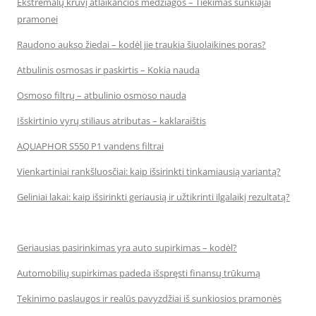
Ekstremalų krūvį atlaikančios medžiagos – Tiekimas sunkiajai
pramonei
Raudono aukso žiedai – kodėl jie traukia šiuolaikines poras?
Atbulinis osmosas ir paskirtis – Kokia nauda
Osmoso filtrų – atbulinio osmoso nauda
Išskirtinio vyrų stiliaus atributas – kaklaraištis
AQUAPHOR S550 P1 vandens filtrai
Vienkartiniai rankšluosčiai: kaip išsirinkti tinkamiausią variantą?
Geliniai lakai: kaip išsirinkti geriausią ir užtikrinti ilgalaikį rezultatą?
Geriausias pasirinkimas yra auto supirkimas – kodėl?
Automobilių supirkimas padeda išspręsti finansų trūkumą
Tekinimo paslaugos ir realūs pavyzdžiai iš sunkiosios pramonės