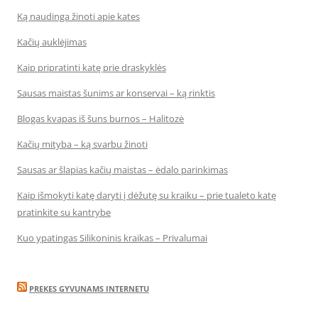
Ką naudinga žinoti apie kates
Kačių auklėjimas
Kaip pripratinti katę prie draskyklės
Sausas maistas šunims ar konservai – ką rinktis
Blogas kvapas iš šuns burnos – Halitozė
Kačių mityba – ką svarbu žinoti
Sausas ar šlapias kačių maistas – ėdalo parinkimas
Kaip išmokyti katę daryti į dėžutę su kraiku – prie tualeto katę
pratinkite su kantrybe
Kuo ypatingas Silikoninis kraikas – Privalumai
PREKES GYVUNAMS INTERNETU