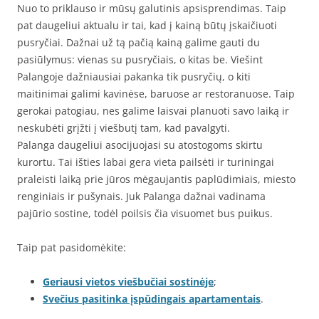
Nuo to priklauso ir mūsų galutinis apsisprendimas. Taip
pat daugeliui aktualu ir tai, kad į kainą būtų įskaičiuoti
pusryčiai. Dažnai už tą pačią kainą galime gauti du
pasiūlymus: vienas su pusryčiais, o kitas be. Viešint
Palangoje dažniausiai pakanka tik pusryčių, o kiti
maitinimai galimi kavinėse, baruose ar restoranuose. Taip
gerokai patogiau, nes galime laisvai planuoti savo laiką ir
neskubėti grįžti į viešbutį tam, kad pavalgyti.
Palanga daugeliui asocijuojasi su atostogoms skirtu
kurortu. Tai išties labai gera vieta pailsėti ir turiningai
praleisti laiką prie jūros mėgaujantis paplūdimiais, miesto
renginiais ir pušynais. Juk Palanga dažnai vadinama
pajūrio sostine, todėl poilsis čia visuomet bus puikus.
Taip pat pasidomėkite:
Geriausi vietos viešbučiai sostinėje
;
Svečius pasitinka įspūdingais apartamentais
.