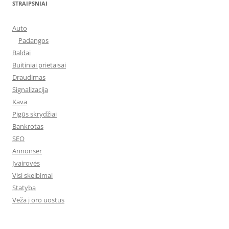
STRAIPSNIAI
Auto
Padangos
Baldai
Buitiniai prietaisai
Draudimas
Signalizacija
Kava
Pigūs skrydžiai
Bankrotas
SEO
Annonser
Įvairovės
Visi skelbimai
Statyba
Veža į oro uostus