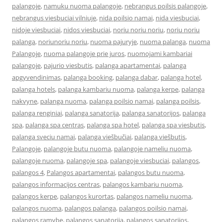
palangoje
,
namuku nuoma palangoje
,
nebrangus poilsis palangoje
,
nebrangus viesbuciai vilniuje
,
nida poilsio namai
,
nida viesbuciai
,
nidoje viesbuciai
,
nidos viesbuciai
,
noriu noriu noriu
,
noriu noriu
palanga
,
noriunoriu noriu
,
nuoma pajuryje
,
nuoma palanga
,
nuoma
Palangoje
,
nuoma palangoje prie juros
,
nuomojami kambariai
palangoje
,
pajurio viesbutis
,
palanga apartamentai
,
palanga
apgyvendinimas
,
palanga booking
,
palanga dabar
,
palanga hotel
,
palanga hotels
,
palanga kambariu nuoma
,
palanga kerpe
,
palanga
nakvyne
,
palanga nuoma
,
palanga poilsio namai
,
palanga poilsis
,
palanga renginiai
,
palanga sanatorija
,
palanga sanatorijos
,
palanga
spa
,
palanga spa centras
,
palanga spa hotel
,
palanga spa viesbutis
,
palanga sveciu namai
,
palanga viešbučiai
,
palanga viešbutis
,
Palangoje
,
palangoje butu nuoma
,
palangoje nameliu nuoma
,
palangoje nuoma
,
palangoje spa
,
palangoje viesbuciai
,
palangos
,
palangos 4
,
Palangos apartamentai
,
palangos butu nuoma
,
palangos informacijos centras
,
palangos kambariu nuoma
,
palangos kerpe
,
palangos kurortas
,
palangos nameliu nuoma
,
palangos nuoma
,
palangos palanga
,
palangos poilsio namai
,
palangos ramybe
,
palangos sanatorija
,
palangos sanatorijos
,