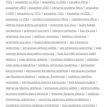
102s
|
aquaphor ro-202s
|
aquaphor ro-206s
|
vandens filtrai
|
aquaphor s800
|
aquaphor s550
|
geriamo vandens filtrai
|
aquaphor
s1000
|
aquaphor ro 101s
|
aquaphor 102s
|
aquaphor ro 202s
|
aquaphor ro 206s
|
vandens minkstinimo filtrai
|
nugeležinimo filtrai
|
pelesio kvapa galima panaikinti
|
priemone nuo voru
|
lauko kubilai
pardavimui
|
priemonė nuo vorų
|
telefonų remontas
|
kas yra seo
|
priemone nuo voru
|
telefonų remontas
|
telefonų remontas
|
priemonė nuo vorų
|
lauko kubilai pardavimui
|
seo straipsniu
talpinimas
|
geriausias pelėsio valiklis
|
seo straipsniu talpinimas
|
kaip
isvengti pelesio atsiradimo namuose
|
kaip išsirinkti geriausią valiklį
pelėsiui
|
puiki dovana vaikams
|
smagiam žaidimui kieme
|
aikštelės
vaikų laiko praleidimui
|
telefonų remontas naudingas
|
geriausias
kaciu kraikas
|
dazniausiai gendantys telefonai
|
geriausias maistas
sterilizuotoms katėms
|
padangų žymėjimas
|
mobiliųjų telefonų
remontas
|
sterilizuotoms katėms geriausias
|
kiek kainuoja kubilai
|
dažnai gendantys telefonai
|
geriausias vonios valiklis
|
elektromobiliu
ikrovimo stoteliu pletra lietuvoje
|
lietuvoje daugeja stoteliu
|
padangų
žymėjimas reikalingas
|
vasarinės padangos elektromobiliams
|
naudingas žieminių padangų žymėjimas
|
kuo naudingas remontas
|