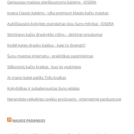
Geriausias maistas sterilizuotoms katėms - JOSERA
Josera Classic katėms - Ulta premium klasės kačių maistas
Aukščiausios kokybės standartas Jūsų šuns mitybai - JOSERA
Skirtingos kačių draskyklių rūšys – skirtingi privalumai
Kodėl katės drasko baldus - kaip to išvengti?
Šunų maistas internetu - praktiškas pasirinkimas
Silikoninis kačių kraikas - kuo jis ypatingas
Ar mano katei patiks Tofu kraikas
Kokybiškas ir subalansuotas šunų ėdalas
Nerandate reikalingų prekių gyvūnams - internetinė parduotuvė
NAUJOS PADANGOS