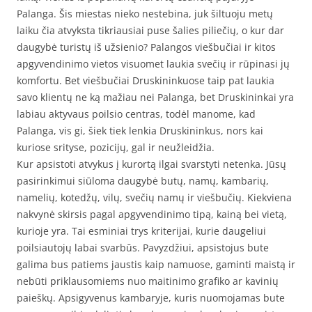
Palanga. Šis miestas nieko nestebina, juk šiltuoju metų
laiku čia atvyksta tikriausiai puse šalies piliečių, o kur dar
daugybė turistų iš užsienio? Palangos viešbučiai ir kitos
apgyvendinimo vietos visuomet laukia svečių ir rūpinasi jų
komfortu. Bet viešbučiai Druskininkuose taip pat laukia
savo klientų ne ką mažiau nei Palanga, bet Druskininkai yra
labiau aktyvaus poilsio centras, todėl manome, kad
Palanga, vis gi, šiek tiek lenkia Druskininkus, nors kai
kuriose srityse, pozicijų, gal ir neužleidžia.
Kur apsistoti atvykus į kurortą ilgai svarstyti netenka. Jūsų
pasirinkimui siūloma daugybė butų, namų, kambarių,
namelių, kotedžų, vilų, svečių namų ir viešbučių. Kiekviena
nakvynė skirsis pagal apgyvendinimo tipą, kainą bei vietą,
kurioje yra. Tai esminiai trys kriterijai, kurie daugeliui
poilsiautojų labai svarbūs. Pavyzdžiui, apsistojus bute
galima bus patiems jaustis kaip namuose, gaminti maistą ir
nebūti priklausomiems nuo maitinimo grafiko ar kavinių
paieškų. Apsigyvenus kambaryje, kuris nuomojamas bute