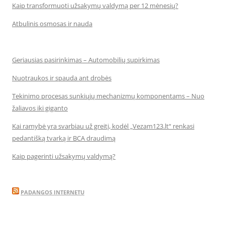
Kaip transformuoti užsakymų valdymą per 12 mėnesių?
Atbulinis osmosas ir nauda
Geriausias pasirinkimas – Automobilių supirkimas
Nuotraukos ir spauda ant drobės
Tekinimo procesas sunkiųjų mechanizmų komponentams – Nuo
žaliavos iki giganto
Kai ramybė yra svarbiau už greitį, kodėl „Vezam123.lt“ renkasi
pedantišką tvarką ir BCA draudimą
Kaip pagerinti užsakymų valdymą?
PADANGOS INTERNETU