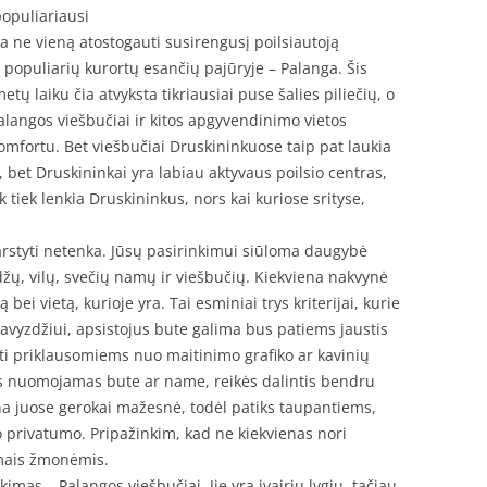
populiariausi
ja ne vieną atostogauti susirengusį poilsiautoją
iš populiarių kurortų esančių pajūryje – Palanga. Šis
tų laiku čia atvyksta tikriausiai puse šalies piliečių, o
alangos viešbučiai ir kitos apgyvendinimo vietos
komfortu. Bet viešbučiai Druskininkuose taip pat laukia
 bet Druskininkai yra labiau aktyvaus poilsio centras,
 tiek lenkia Druskininkus, nors kai kuriose srityse,
svarstyti netenka. Jūsų pasirinkimui siūloma daugybė
ų, vilų, svečių namų ir viešbučių. Kiekviena nakvynė
bei vietą, kurioje yra. Tai esminiai trys kriterijai, kurie
Pavyzdžiui, apsistojus bute galima bus patiems jaustis
ti priklausomiems nuo maitinimo grafiko ar kavinių
s nuomojamas bute ar name, reikės dalintis bendru
ina juose gerokai mažesnė, todėl patiks taupantiems,
ko privatumo. Pripažinkim, kad ne kiekvienas nori
amais žmonėmis.
imas – Palangos viešbučiai. Jie yra įvairių lygių, tačiau