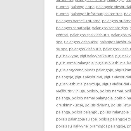
nuoma
,
palangoje spa
,
palangoje viesbuciai
nuoma
,
palangos informacijos centras
,
pal
palangos nameliu nuoma
,
palangos nuom
palangos sanatorija
,
palangos sanatorijos
,
centrai
,
palangos spa viesbutis
,
palangos s
spa
,
Palangos viesbuciai
,
palangos viesbucia
su spa
,
palangos viešbutis
,
palangos viesbu
pigi nakvyne
,
pigi nakvyne kaune
,
pigi nak
pigi nuoma Palangoje
,
pigiausi viesbuciai 
pigus apgyvendinimas palangoje
,
pigus kam
palangoje
,
pigus viesbuciai
,
pigus viesbucia
pigus viesbuciai paryziuje
,
pigūs viešbučiai v
viešbutis vilniuje
,
poilsio
,
poilsio namai
,
poi
palanga
,
poilsio namai palangoje
,
poilsio n
druskininkuose
,
poilsis dviems
,
poilsis liet
palanga
,
poilsis palangoj
,
poilsis Palangoje
,
poilsis palangoje su spa
,
poilsis palangoje 
poilsis su nakvyne
,
pramogos palangoje
,
pr