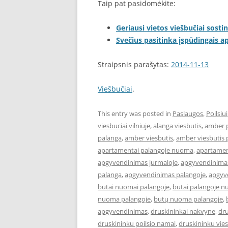
Taip pat pasidomėkite:
Geriausi vietos viešbučiai sostin
Svečius pasitinka įspūdingais 
Straipsnis parašytas:
2014-11-13
Viešbučiai
.
This entry was posted in
Paslaugos
,
Poilsiui
viesbuciai vilniuje
,
alanga viesbutis
,
amber 
palanga
,
amber viesbutis
,
amber viesbutis 
apartamentai palangoje nuoma
,
apartament
apgyvendinimas jurmaloje
,
apgyvendinimas
palanga
,
apgyvendinimas palangoje
,
apgyve
butai nuomai palangoje
,
butai palangoje 
nuoma palangoje
,
butų nuoma palangoje
,
apgyvendinimas
,
druskininkai nakvyne
,
dru
druskininku poilsio namai
,
druskininku vies