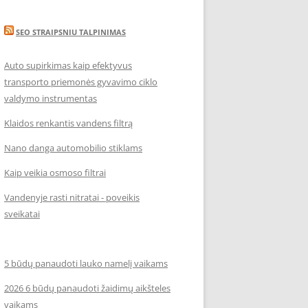
SEO STRAIPSNIU TALPINIMAS
Auto supirkimas kaip efektyvus
transporto priemonės gyvavimo ciklo
valdymo instrumentas
Klaidos renkantis vandens filtrą
Nano danga automobilio stiklams
Kaip veikia osmoso filtrai
Vandenyje rasti nitratai - poveikis
sveikatai
5 būdų panaudoti lauko namelį vaikams
2026 6 būdų panaudoti žaidimų aikšteles
vaikams