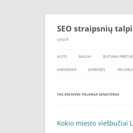
Skip
to
content
SEO straipsnių talp
cytai.lt
AUTO
BALDAI
BUITINIAI PRIETAI
PADANGOS
ANNONSER
ĮVAIROVĖS
VISI SKE
TAG ARCHIVES:
PALANGA SANATORIJA
Kokio miesto viešbučiai L