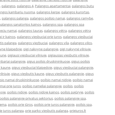
,
palangos
,
palangos 4
,
Palangos apartamentai
,
palangos butu
angos kambariu nuoma
,
palangos kerpe
,
palangos kurortas
,
a
,
palangos palanga
,
palangos poilsio namai
,
palangos ramybe
,
palangos sanatorijos kainos
,
palangos spa
,
palangos spa
veciu namai
,
palangos tauras
,
palangos vėtra
,
palangos vėtra
i ir kainos
,
palangos viesbuciai prie juros
,
palangos viesbuciai
tis palanga
,
palangos viezbuciai
,
palangos vila
,
palangos vilos
,
vyne klaipedoje
,
pigi nakvyne palangoje
,
pigi nakvynė vilniuje
,
kaune
,
pigiausi viesbuciai vilniuje
,
pigiausias viesbutis vilniuje
,
bariai palangoje
,
pigus poilsis druskininkuose
,
pigus poilsis
i kaune
,
pigus viesbuciai klaipedoje
,
pigus viesbuciai palangoje
,
ilniuje
,
pigus viesbutis kaune
,
pigus viesbutis palangoje
,
pigus
lsio namai druskininkuose
,
poilsio namai nidoje
,
poilsio namai
amai prie juros
,
poilsio nameliai palangoje
,
poilsis
,
poilsis
uvoje
,
poilsis nidoje
,
poilsis nidoje kainos
,
poilsis pajūryje
,
poilsis
poilsis palangoje privatus sektorius
,
poilsis palangoje spa
,
ziema
,
poilsis prie jūros
,
poilsis prie juros palangoje
,
poilsis spa
,
ie juros palanga
,
prie parko viesbutis palanga
,
priejuros.lt