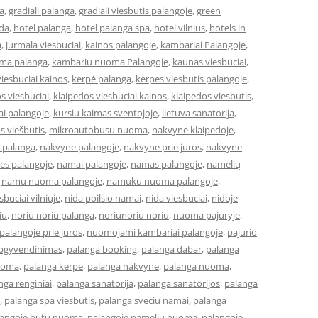
a
,
gradiali palanga
,
gradiali viesbutis palangoje
,
green
eda
,
hotel palanga
,
hotel palanga spa
,
hotel vilnius
,
hotels in
a
,
jurmala viesbuciai
,
kainos palangoje
,
kambariai Palangoje
,
ma palanga
,
kambariu nuoma Palangoje
,
kaunas viesbuciai
,
iesbuciai kainos
,
kerpė palanga
,
kerpes viesbutis palangoje
,
s viesbuciai
,
klaipedos viesbuciai kainos
,
klaipedos viesbutis
,
ai palangoje
,
kursiu kaimas sventojoje
,
lietuva sanatorija
,
os viešbutis
,
mikroautobusu nuoma
,
nakvyne klaipedoje
,
 palanga
,
nakvyne palangoje
,
nakvyne prie juros
,
nakvyne
es palangoje
,
namai palangoje
,
namas palangoje
,
namelių
,
namu nuoma palangoje
,
namuku nuoma palangoje
,
buciai vilniuje
,
nida poilsio namai
,
nida viesbuciai
,
nidoje
iu
,
noriu noriu palanga
,
noriunoriu noriu
,
nuoma pajuryje
,
alangoje prie juros
,
nuomojami kambariai palangoje
,
pajurio
apgyvendinimas
,
palanga booking
,
palanga dabar
,
palanga
uoma
,
palanga kerpe
,
palanga nakvyne
,
palanga nuoma
,
nga renginiai
,
palanga sanatorija
,
palanga sanatorijos
,
palanga
,
palanga spa viesbutis
,
palanga sveciu namai
,
palanga
langoje butu nuoma
,
palangoje nameliu nuoma
,
palangoje