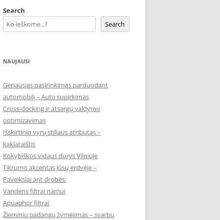
Search
Search
NAUJAUSI
Geriausias pasirinkimas parduodant
automobilį – Auto supirkimas
Cross-docking ir atsargų valdymo
optimizavimas
Išskirtinio vyrų stiliaus atributas –
kaklaraištis
Kokybiškos vidaus durys Vilniuje
Tikrumo akcentas Jūsų erdvėje –
Paveikslai ant drobės:
Vandens filtrai namui
Aquaphor filtrai
Žieminių padangų žymėjimas – svarbu