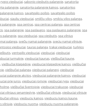
,
rygos viesbuciai
,
sabonio viesbutis palangoje
,
sanatorija
ija palangoje
,
sanatorija palangoje kainos
,
sanatorijos
 palangoje kainos
,
savaitgalio poilsis
,
savaitgalio poilsis
sbuciai
,
siauliu viesbuciai
,
smilčių vilos
,
smilciu vilos palanga
,
i palangoje
,
spa centras
,
spa centras palanga
,
spa centras
is
,
spa palangoje
,
spa paslaugos
,
spa paslaugos palangoje
,
spa
s palangoje
,
spa viesbuciai
,
spa viesbutis
,
spa vilnius
amai palanga
,
svečių namai palangoje
,
sveciu namai vilniuje
,
entosios viesbuciai
,
tauras palanga
,
trakai viesbuciai
,
turkijos
ešbutis
,
ventspilis viesbuciai
,
viesbuciai
,
viesbuciai
sbuciai jurmaloje
,
viesbuciai kaunas
,
viešbučiai kaune
,
a
,
viešbučiai klaipėdoje
,
viesbuciai klaipedoje kainos
,
viešbučiai
oje
,
viešbučiai palanga
,
viesbuciai palangoj
,
viesbuciai
uciai palangoje akcijos
,
viesbuciai palangoje kainos
,
viesbuciai
uciai prie juros
,
viesbuciai romoje
,
viesbuciai ryga
,
viesbuciai
okholme
,
viešbučiai šventojoje
,
viesbuciai trakuose
,
viesbuciai
ciai vilniaus senamiestyje
,
viešbučiai vilniuje
,
viesbuciai vilniuje
šbučiai vilnius
,
viesbuciu kainos
,
viesbuciu kainos kaune
,
s vilniuje
,
viesbuciu nuoma
,
viesbuciu nuoma palangoje
,