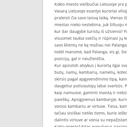
Kokio miesto viešbučiai Lietuvoje yra 
Vasarą Lietuvoje esantys kurortai vilio
praleisti čia savo laisvą laiką. Vienas 
miestas nieko nestebina, juk šiltuoju me
kur dar daugybė turistų iš užsienio? P
visuomet laukia svečių ir rūpinasi jų 
savo klientų ne ką mažiau nei Palanga,
todėl manome, kad Palanga, vis gi, šiek
pozicijų, gal ir neužleidžia.
Kur apsistoti atvykus į kurortą ilgai 
butų, namų, kambarių, namelių, kotedž
skirsis pagal apgyvendinimo tipą, kainą 
daugeliui poilsiautojų labai svarbūs. 
kaip namuose, gaminti maistą ir nebū
paieškų. Apsigyvenus kambaryje, kuri
vonios kambariu ar virtuve. Tiesa, ka
tačiau visiškai netiks tiems, kurie ieš
dalintis virtuve ar vonia su nepažįst
Kokio miesto? Kitas populiarus pasirink