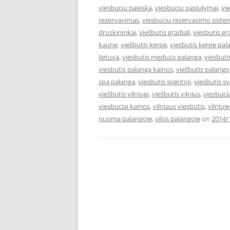
viesbuciu paieska
,
viesbuciu pasiulymai
,
vi
rezervavimas
,
viesbuciu rezervavimo siste
druskininkai
,
viešbutis gradiali
,
viesbutis gr
kaune
,
viešbutis kerpė
,
viesbutis kerpe pal
lietuva
,
viesbutis meduza palanga
,
viesbut
viesbutis palanga kainos
,
viešbutis palango
spa palanga
,
viesbutis sventoji
,
viesbutis s
viešbutis vilniuje
,
viešbutis vilnius
,
viezbuci
viesbuciai kainos
,
vilniaus viesbutis
,
vilniuj
nuoma palangoje
,
vilos palangoje
on
2014/