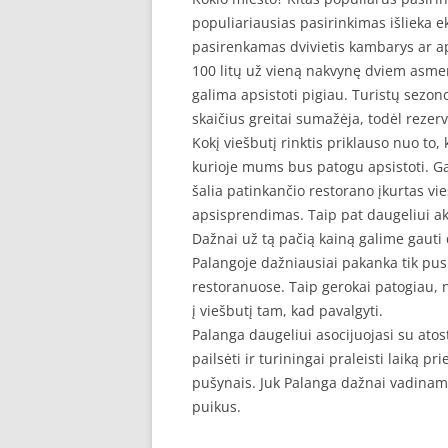
populiariausias pasirinkimas išlieka e
pasirenkamas dvivietis kambarys ar a
100 litų už vieną nakvynę dviem asmen
galima apsistoti pigiau. Turistų sezono
skaičius greitai sumažėja, todėl rezer
Kokį viešbutį rinktis priklauso nuo to,
kurioje mums bus patogu apsistoti. G
šalia patinkančio restorano įkurtas vi
apsisprendimas. Taip pat daugeliui aktu
Dažnai už tą pačią kainą galime gauti 
Palangoje dažniausiai pakanka tik pusr
restoranuose. Taip gerokai patogiau, ne
į viešbutį tam, kad pavalgyti.
Palanga daugeliui asocijuojasi su atost
pailsėti ir turiningai praleisti laiką p
pušynais. Juk Palanga dažnai vadinama
puikus.