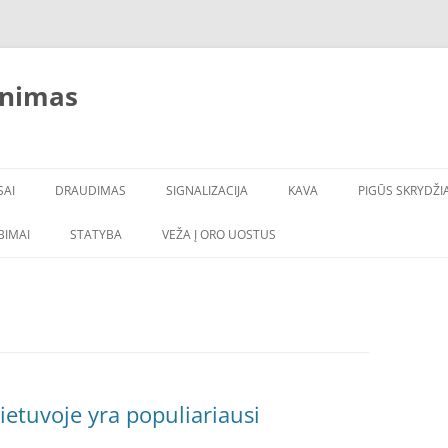
inimas
SAI
DRAUDIMAS
SIGNALIZACIJA
KAVA
PIGŪS SKRYDŽIA
LBIMAI
STATYBA
VEŽA Į ORO UOSTUS
ietuvoje yra populiariausi