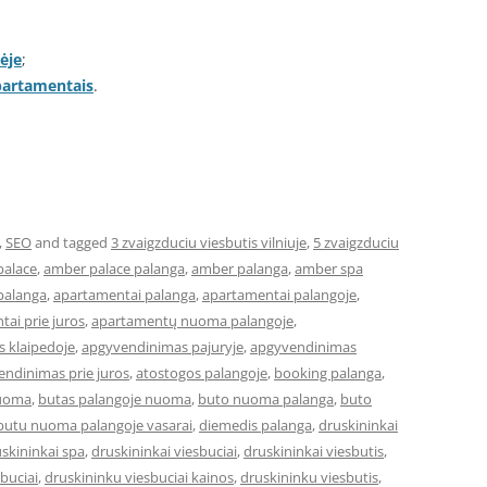
ėje
;
apartamentais
.
,
SEO
and tagged
3 zvaigzduciu viesbutis vilniuje
,
5 zvaigzduciu
palace
,
amber palace palanga
,
amber palanga
,
amber spa
palanga
,
apartamentai palanga
,
apartamentai palangoje
,
ai prie juros
,
apartamentų nuoma palangoje
,
 klaipedoje
,
apgyvendinimas pajuryje
,
apgyvendinimas
ndinimas prie juros
,
atostogos palangoje
,
booking palanga
,
nuoma
,
butas palangoje nuoma
,
buto nuoma palanga
,
buto
butu nuoma palangoje vasarai
,
diemedis palanga
,
druskininkai
skininkai spa
,
druskininkai viesbuciai
,
druskininkai viesbutis
,
buciai
,
druskininku viesbuciai kainos
,
druskininku viesbutis
,