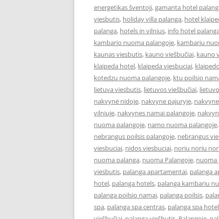
energetikas šventoji
,
gamanta hotel palang
viesbutis
,
holiday villa palanga
,
hotel klaip
palanga
,
hotels in vilnius
,
info hotel palang
kambario nuoma palangoje
,
kambariu nuo
kaunas viesbutis
,
kauno viešbučiai
,
kauno v
klaipeda hotel
,
klaipeda viesbuciai
,
klaipedo
kotedzu nuoma palangoje
,
ktu poilsio nam
lietuva viesbutis
,
lietuvos viešbučiai
,
lietuv
nakvynė nidoje
,
nakvyne pajuryje
,
nakvyne
vilniuje
,
nakvynes namai palangoje
,
nakvyn
nuoma palangoje
,
namo nuoma palangoje
nebrangus poilsis palangoje
,
nebrangus vies
viesbuciai
,
nidos viesbuciai
,
noriu noriu nor
nuoma palanga
,
nuoma Palangoje
,
nuoma p
viesbutis
,
palanga apartamentai
,
palanga 
hotel
,
palanga hotels
,
palanga kambariu n
palanga poilsio namai
,
palanga poilsis
,
pala
spa
,
palanga spa centras
,
palanga spa hotel
viešbučiai
,
palanga viešbutis
,
Palangoje
,
pa