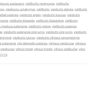
esbuciu paslaugos
,
viešbučių rezervacija
,
viešbučių
mos
,
viesbuciu uzsakymas
,
viešbutis
,
viesbutis alanga
,
viešbutis
adiali palanga
,
viesbutis green
,
viesbutis kaunas
,
viesbutis
angoje
,
viešbutis klaipėda
,
viešbutis klaipėdoje
,
viešbutis
is meduza palangoje
,
viešbutis nidoje
,
viešbutis palanga
,
je
,
viesbutis palangoje prie juros
,
viesbutis prie juros
,
viesbutis
ventojoje
,
viesbutis tauras
,
viesbutis vilniaus senamiestyje
,
ai palangoje
,
vila diemedis palanga
,
vilniaus viesbuciai
,
vilniaus
e viesbuciai
,
vilnius hotel
,
vilnius hotels
,
vilnius viešbučiai
,
vilos
11/13
.