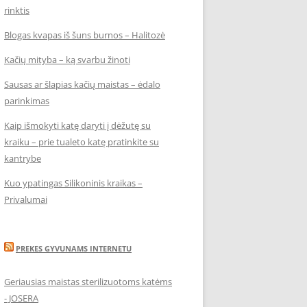
rinktis
Blogas kvapas iš šuns burnos – Halitozė
Kačių mityba – ką svarbu žinoti
Sausas ar šlapias kačių maistas – ėdalo
parinkimas
Kaip išmokyti katę daryti į dėžutę su
kraiku – prie tualeto katę pratinkite su
kantrybe
Kuo ypatingas Silikoninis kraikas –
Privalumai
PREKES GYVUNAMS INTERNETU
Geriausias maistas sterilizuotoms katėms
- JOSERA