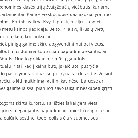
konominės klasės trijų žvaigždučių viešbutis, kuriame
partamentai. Kainos viešbučiuose dažniausiai yra nuo
ims. Kartais galima išvysti puikių akcijų, kuomet
 metu kainos padidėja. Be to, ir laisvų likusių vietų
vuoti reikėtų kuo anksčiau.
 kiek pinigų galime skirti apgyvendinimui bei vietos,
albūt mus domina kuo arčiau paplūdimio esantis, ar
ešbutis. Nuo to priklauso ir mūsų galutinis
alu ir tai, kad į kainą būtų įskaičiuoti pusryčiai.
du pasiūlymus: vienas su pusryčiais, o kitas be. Viešint
yčių, o kiti maitinimai galimi kavinėse, baruose ar
s galime laisvai planuoti savo laiką ir neskubėti grįžti
ogoms skirtu kurortu. Tai išties labai gera vieta
rie jūros mėgaujantis paplūdimiais, miesto renginiais ir
 pajūrio sostine, todėl poilsis čia visuomet bus