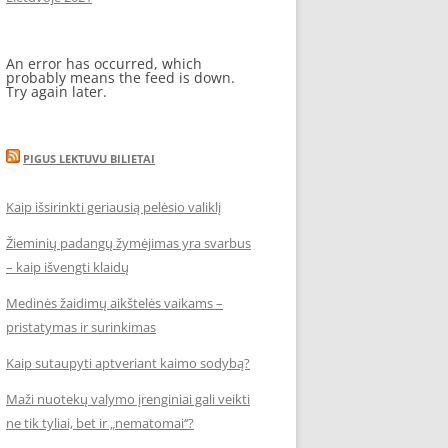
An error has occurred, which
probably means the feed is down.
Try again later.
PIGUS LEKTUVU BILIETAI
Kaip išsirinkti geriausią pelėsio valiklį
Žieminių padangų žymėjimas yra svarbus
– kaip išvengti klaidų
Medinės žaidimų aikštelės vaikams –
pristatymas ir surinkimas
Kaip sutaupyti aptveriant kaimo sodybą?
Maži nuotekų valymo įrenginiai gali veikti
ne tik tyliai, bet ir „nematomai‘‘?