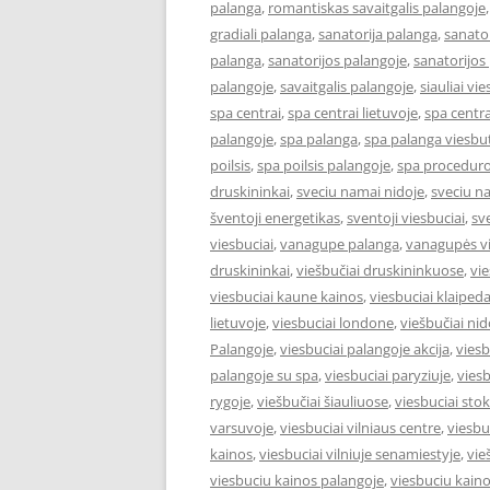
palanga
,
romantiskas savaitgalis palangoje
gradiali palanga
,
sanatorija palanga
,
sanator
palanga
,
sanatorijos palangoje
,
sanatorijos
palangoje
,
savaitgalis palangoje
,
siauliai vie
spa centrai
,
spa centrai lietuvoje
,
spa centra
palangoje
,
spa palanga
,
spa palanga viesbut
poilsis
,
spa poilsis palangoje
,
spa proceduro
druskininkai
,
sveciu namai nidoje
,
sveciu n
šventoji energetikas
,
sventoji viesbuciai
,
sv
viesbuciai
,
vanagupe palanga
,
vanagupės vi
druskininkai
,
viešbučiai druskininkuose
,
vie
viesbuciai kaune kainos
,
viesbuciai klaiped
lietuvoje
,
viesbuciai londone
,
viešbučiai nid
Palangoje
,
viesbuciai palangoje akcija
,
viesb
palangoje su spa
,
viesbuciai paryziuje
,
viesb
rygoje
,
viešbučiai šiauliuose
,
viesbuciai st
varsuvoje
,
viesbuciai vilniaus centre
,
viesbu
kainos
,
viesbuciai vilniuje senamiestyje
,
vie
viesbuciu kainos palangoje
,
viesbuciu kaino