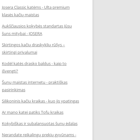
Josera Classic katėms - Ulta premium
klasės kačių maistas
Aukščiausios kokybės standartas Jūsų
šuns mitybai - JOSERA
Skirtingos kačių draskyklių rūšys –
skirtingi privalumai
Kodėl katės drasko baldus - kaip to
išvengti?
Šunų maistas internetu - praktiškas
pasirinkimas
Silikoninis kačių kraikas - kuo jis ypatingas
Ar mano katei patiks Tofu kraikas
Kokybiškas ir subalansuotas šunų ėdalas
Nerandate reikalingų prekių gyvūnams -