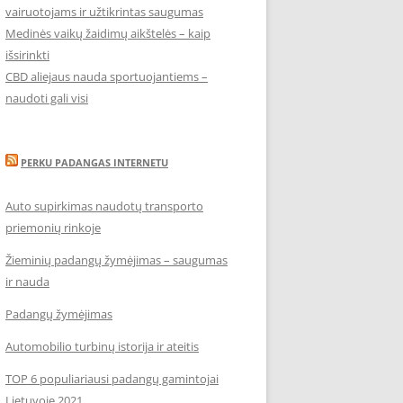
vairuotojams ir užtikrintas saugumas
Medinės vaikų žaidimų aikštelės – kaip
išsirinkti
CBD aliejaus nauda sportuojantiems –
naudoti gali visi
PERKU PADANGAS INTERNETU
Auto supirkimas naudotų transporto
priemonių rinkoje
Žieminių padangų žymėjimas – saugumas
ir nauda
Padangų žymėjimas
Automobilio turbinų istorija ir ateitis
TOP 6 populiariausi padangų gamintojai
Lietuvoje 2021