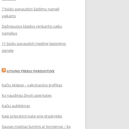
7 būdų panaudoti žaidimų namelį
vaikams
Dažniausios klaidos renkantis vaikų
namelius
11 būdų panaudoti medinę laipiojimo
sienelę
GYVUNU PREKIU PARDUOTUVE
Kačių skiepai – vakcinacijos grafikas
Ką naudinga žinoti apie kates
Kačių auklėjimas
Kaip pripratinti katę prie draskyklės
Sausas maistas šunims ar konservai – ką