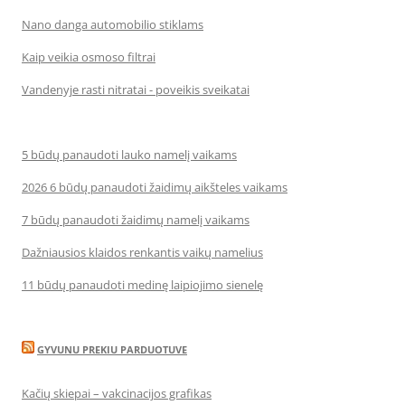
Nano danga automobilio stiklams
Kaip veikia osmoso filtrai
Vandenyje rasti nitratai - poveikis sveikatai
5 būdų panaudoti lauko namelį vaikams
2026 6 būdų panaudoti žaidimų aikšteles vaikams
7 būdų panaudoti žaidimų namelį vaikams
Dažniausios klaidos renkantis vaikų namelius
11 būdų panaudoti medinę laipiojimo sienelę
GYVUNU PREKIU PARDUOTUVE
Kačių skiepai – vakcinacijos grafikas