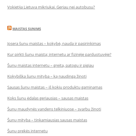
Vokietija Lietuva mikriukai. Geriau nei autobusu?
MAISTAS SUNIMS
Josera šunų maistas – kokybė, nauda ir pasirinkimas
Kur pirkti šunų maistą: internetu ar fizinėje parduotuvėje?
Šunų maistas internetu – greita, patogu ir pigiau
Kokybiška šunų mityba – ką naudinga žinoti
Sausas šunų maistas – iš kokių produktų gaminamas
Koks šunų ėdalas geriausias – sausas maistas
Šunų maudynės vandens telkiniuose – svarbu žinoti
Šunų mityba – tinkamiausias sausas maistas
Šunų prekės internetu