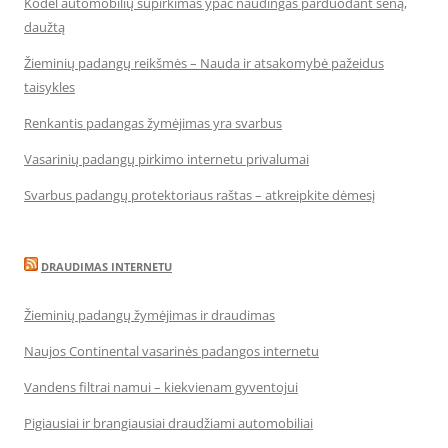
Kodėl automobilių supirkimas ypač naudingas parduodant seną,
daužtą
Žieminių padangų reikšmės – Nauda ir atsakomybė pažeidus
taisykles
Renkantis padangas žymėjimas yra svarbus
Vasarinių padangų pirkimo internetu privalumai
Svarbus padangų protektoriaus raštas – atkreipkite dėmesį
DRAUDIMAS INTERNETU
Žieminių padangų žymėjimas ir draudimas
Naujos Continental vasarinės padangos internetu
Vandens filtrai namui – kiekvienam gyventojui
Pigiausiai ir brangiausiai draudžiami automobiliai