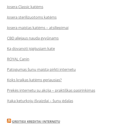
Josera Classic katėms
Josera sterilizuotoms katėms
Josera maistas katėms – atsiliepimai
CBD aliejaus nauda gyvūnams
Ką dovanoti įsigijusiam katę
ROYAL Canin
Patogumas šunų maistą pirkti internetu
Koks kraikas katėms geriausias?
Prekės internetu su akcija – praktiškas pasirinkimas
Įtaka keturkojų išvaizdai – šunų ėdalas
GREITIEJI KREDITAI INTERNETU