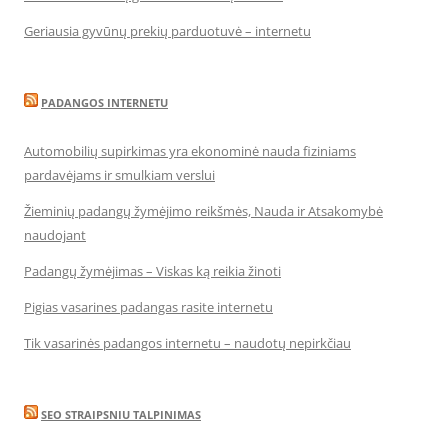
Geriausia gyvūnų prekių parduotuvė – internetu
PADANGOS INTERNETU
Automobilių supirkimas yra ekonominė nauda fiziniams
pardavėjams ir smulkiam verslui
Žieminių padangų žymėjimo reikšmės, Nauda ir Atsakomybė
naudojant
Padangų žymėjimas – Viskas ką reikia žinoti
Pigias vasarines padangas rasite internetu
Tik vasarinės padangos internetu – naudotų nepirkčiau
SEO STRAIPSNIU TALPINIMAS