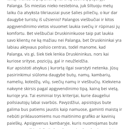
Palanga. Šis miestas nieko nestebina, juk šiltuoju metų
laiku čia atvyksta tikriausiai puse šalies piliečių, o kur dar
daugybė turistų iš užsienio? Palangos viešbučiai ir kitos
apgyvendinimo vietos visuomet laukia svečių ir rūpinasi jų
komfortu. Bet viešbučiai Druskininkuose taip pat laukia
savo klientų ne ką mažiau nei Palanga, bet Druskininkai yra
labiau aktyvaus poilsio centras, todėl manome, kad
Palanga, vis gi, šiek tiek lenkia Druskininkus, nors kai
kuriose srityse, pozicijų, gal ir neužleidžia.
Kur apsistoti atvykus į kurortą ilgai svarstyti netenka. Jūsų
pasirinkimui siūloma daugybė butų, namų, kambarių,
namelių, kotedžų, vilų, svečių namų ir viešbučių. Kiekviena
nakvynė skirsis pagal apgyvendinimo tipą, kainą bei vietą,
kurioje yra. Tai esminiai trys kriterijai, kurie daugeliui
poilsiautojų labai svarbūs. Pavyzdžiui, apsistojus bute
galima bus patiems jaustis kaip namuose, gaminti maistą ir
nebūti priklausomiems nuo maitinimo grafiko ar kavinių
paieškų. Apsigyvenus kambaryje, kuris nuomojamas bute