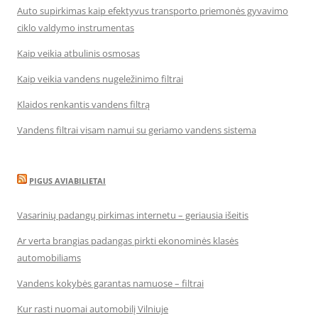
Auto supirkimas kaip efektyvus transporto priemonės gyvavimo
ciklo valdymo instrumentas
Kaip veikia atbulinis osmosas
Kaip veikia vandens nugeležinimo filtrai
Klaidos renkantis vandens filtrą
Vandens filtrai visam namui su geriamo vandens sistema
PIGUS AVIABILIETAI
Vasarinių padangų pirkimas internetu – geriausia išeitis
Ar verta brangias padangas pirkti ekonominės klasės
automobiliams
Vandens kokybės garantas namuose – filtrai
Kur rasti nuomai automobilį Vilniuje