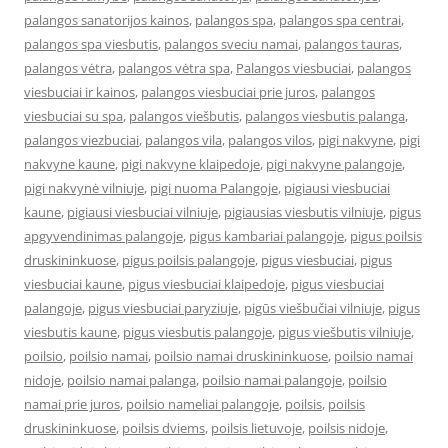
palangos sanatorijos kainos
,
palangos spa
,
palangos spa centrai
,
palangos spa viesbutis
,
palangos sveciu namai
,
palangos tauras
,
palangos vėtra
,
palangos vėtra spa
,
Palangos viesbuciai
,
palangos
viesbuciai ir kainos
,
palangos viesbuciai prie juros
,
palangos
viesbuciai su spa
,
palangos viešbutis
,
palangos viesbutis palanga
,
palangos viezbuciai
,
palangos vila
,
palangos vilos
,
pigi nakvyne
,
pigi
nakvyne kaune
,
pigi nakvyne klaipedoje
,
pigi nakvyne palangoje
,
pigi nakvynė vilniuje
,
pigi nuoma Palangoje
,
pigiausi viesbuciai
kaune
,
pigiausi viesbuciai vilniuje
,
pigiausias viesbutis vilniuje
,
pigus
apgyvendinimas palangoje
,
pigus kambariai palangoje
,
pigus poilsis
druskininkuose
,
pigus poilsis palangoje
,
pigus viesbuciai
,
pigus
viesbuciai kaune
,
pigus viesbuciai klaipedoje
,
pigus viesbuciai
palangoje
,
pigus viesbuciai paryziuje
,
pigūs viešbučiai vilniuje
,
pigus
viesbutis kaune
,
pigus viesbutis palangoje
,
pigus viešbutis vilniuje
,
poilsio
,
poilsio namai
,
poilsio namai druskininkuose
,
poilsio namai
nidoje
,
poilsio namai palanga
,
poilsio namai palangoje
,
poilsio
namai prie juros
,
poilsio nameliai palangoje
,
poilsis
,
poilsis
druskininkuose
,
poilsis dviems
,
poilsis lietuvoje
,
poilsis nidoje
,