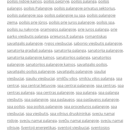
poilsis nidoje kainos
,
poilsis pajūryje
,
poilsis palanga
,
poilsis
palangoj
,
poilsis Palangoje
,
poilsis palangoje privatus sektorius
,
poilsis palangoje spa
,
poilsis palangoje su spa
,
poilsis palangoje
ziema
,
poilsis prie jūros
,
poilsis prie juros palangoje
,
poilsis spa
,
poilsis su nakvyne
,
pramogos palangoje
,
prie juros palanga
,
prie
parko viesbutis palanga
,
priejuros.lt palanga
,
romantiskas
savaitgalis palangoje
,
rygos viesbuciai
,
sabonio viesbutis palangoje
,
sanatorija gradiali palanga
,
sanatorija palanga
,
sanatorija palangoje
,
sanatorija palangoje kainos
,
sanatorijos palanga
,
sanatorijos
palangoje
,
sanatorijos palangoje kainos
,
savaitgalio poilsis
,
savaitgalio poilsis palangoje
,
savaitgalis palangoje
,
siauliai
viesbuciai
,
siauliu viesbuciai
,
smilčių vilos
,
smilciu vilos palanga
,
spa
centrai
,
spa centrai lietuvoje
,
spa centrai palangoje
,
spa centras
,
spa
centras palanga
,
spa centras palangoje
,
spa palanga
,
spa palanga
viesbutis
,
spa palangoje
,
spa paslaugos
,
spa paslaugos palangoje
,
spa poilsis
,
spa poilsis palangoje
,
spa proceduros palangoje
,
spa
viesbuciai
,
spa viesbutis
,
spa vilnius druskininkai
,
sveciu namai
nidoje
,
sveciu namai palanga
,
svečių namai palangoje
,
sveciu namai
vilniuje
,
šventoji energetikas
,
sventoji viesbuciai
,
sventosios