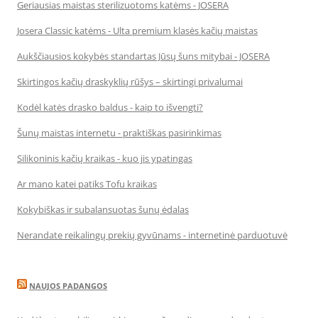
Geriausias maistas sterilizuotoms katėms - JOSERA
Josera Classic katėms - Ulta premium klasės kačių maistas
Aukščiausios kokybės standartas Jūsų šuns mitybai - JOSERA
Skirtingos kačių draskyklių rūšys – skirtingi privalumai
Kodėl katės drasko baldus - kaip to išvengti?
Šunų maistas internetu - praktiškas pasirinkimas
Silikoninis kačių kraikas - kuo jis ypatingas
Ar mano katei patiks Tofu kraikas
Kokybiškas ir subalansuotas šunų ėdalas
Nerandate reikalingų prekių gyvūnams - internetinė parduotuvė
NAUJOS PADANGOS