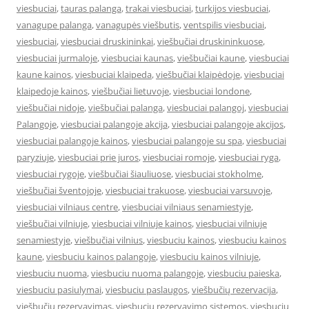
viesbuciai
,
tauras palanga
,
trakai viesbuciai
,
turkijos viesbuciai
,
vanagupe palanga
,
vanagupės viešbutis
,
ventspilis viesbuciai
,
viesbuciai
,
viesbuciai druskininkai
,
viešbučiai druskininkuose
,
viesbuciai jurmaloje
,
viesbuciai kaunas
,
viešbučiai kaune
,
viesbuciai
kaune kainos
,
viesbuciai klaipeda
,
viešbučiai klaipėdoje
,
viesbuciai
klaipedoje kainos
,
viešbučiai lietuvoje
,
viesbuciai londone
,
viešbučiai nidoje
,
viešbučiai palanga
,
viesbuciai palangoj
,
viesbuciai
Palangoje
,
viesbuciai palangoje akcija
,
viesbuciai palangoje akcijos
,
viesbuciai palangoje kainos
,
viesbuciai palangoje su spa
,
viesbuciai
paryziuje
,
viesbuciai prie juros
,
viesbuciai romoje
,
viesbuciai ryga
,
viesbuciai rygoje
,
viešbučiai šiauliuose
,
viesbuciai stokholme
,
viešbučiai šventojoje
,
viesbuciai trakuose
,
viesbuciai varsuvoje
,
viesbuciai vilniaus centre
,
viesbuciai vilniaus senamiestyje
,
viešbučiai vilniuje
,
viesbuciai vilniuje kainos
,
viesbuciai vilniuje
senamiestyje
,
viešbučiai vilnius
,
viesbuciu kainos
,
viesbuciu kainos
kaune
,
viesbuciu kainos palangoje
,
viesbuciu kainos vilniuje
,
viesbuciu nuoma
,
viesbuciu nuoma palangoje
,
viesbuciu paieska
,
viesbuciu pasiulymai
,
viesbuciu paslaugos
,
viešbučių rezervacija
,
viešbučių rezervavimas
,
viesbuciu rezervavimo sistemos
,
viesbuciu