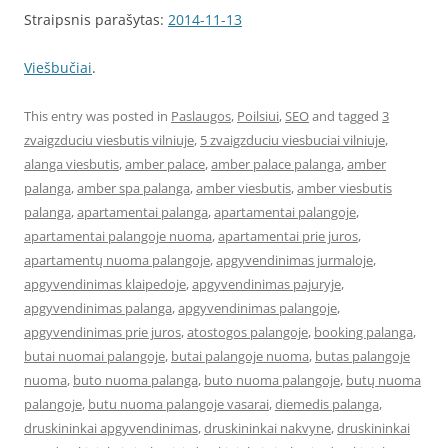
Straipsnis parašytas:
2014-11-13
Viešbučiai
.
This entry was posted in
Paslaugos
,
Poilsiui
,
SEO
and tagged
3
zvaigzduciu viesbutis vilniuje
,
5 zvaigzduciu viesbuciai vilniuje
,
alanga viesbutis
,
amber palace
,
amber palace palanga
,
amber
palanga
,
amber spa palanga
,
amber viesbutis
,
amber viesbutis
palanga
,
apartamentai palanga
,
apartamentai palangoje
,
apartamentai palangoje nuoma
,
apartamentai prie juros
,
apartamentų nuoma palangoje
,
apgyvendinimas jurmaloje
,
apgyvendinimas klaipedoje
,
apgyvendinimas pajuryje
,
apgyvendinimas palanga
,
apgyvendinimas palangoje
,
apgyvendinimas prie juros
,
atostogos palangoje
,
booking palanga
,
butai nuomai palangoje
,
butai palangoje nuoma
,
butas palangoje
nuoma
,
buto nuoma palanga
,
buto nuoma palangoje
,
butų nuoma
palangoje
,
butu nuoma palangoje vasarai
,
diemedis palanga
,
druskininkai apgyvendinimas
,
druskininkai nakvyne
,
druskininkai