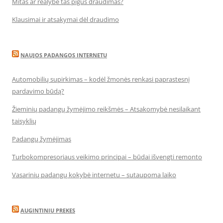
Mitas ar realybė tas pigus draudimas?
Klausimai ir atsakymai dėl draudimo
NAUJOS PADANGOS INTERNETU
Automobilių supirkimas – kodėl žmonės renkasi paprastesnį
pardavimo būdą?
Žieminių padangų žymėjimo reikšmės – Atsakomybė nesilaikant
taisyklių
Padangų žymėjimas
Turbokompresoriaus veikimo principai – būdai išvengti remonto
Vasarinių padangų kokybė internetu – sutaupoma laiko
AUGINTINIU PREKES