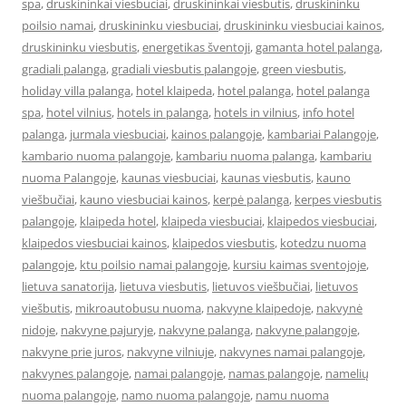
spa
,
druskininkai viesbuciai
,
druskininkai viesbutis
,
druskininku
poilsio namai
,
druskininku viesbuciai
,
druskininku viesbuciai kainos
,
druskininku viesbutis
,
energetikas šventoji
,
gamanta hotel palanga
,
gradiali palanga
,
gradiali viesbutis palangoje
,
green viesbutis
,
holiday villa palanga
,
hotel klaipeda
,
hotel palanga
,
hotel palanga
spa
,
hotel vilnius
,
hotels in palanga
,
hotels in vilnius
,
info hotel
palanga
,
jurmala viesbuciai
,
kainos palangoje
,
kambariai Palangoje
,
kambario nuoma palangoje
,
kambariu nuoma palanga
,
kambariu
nuoma Palangoje
,
kaunas viesbuciai
,
kaunas viesbutis
,
kauno
viešbučiai
,
kauno viesbuciai kainos
,
kerpė palanga
,
kerpes viesbutis
palangoje
,
klaipeda hotel
,
klaipeda viesbuciai
,
klaipedos viesbuciai
,
klaipedos viesbuciai kainos
,
klaipedos viesbutis
,
kotedzu nuoma
palangoje
,
ktu poilsio namai palangoje
,
kursiu kaimas sventojoje
,
lietuva sanatorija
,
lietuva viesbutis
,
lietuvos viešbučiai
,
lietuvos
viešbutis
,
mikroautobusu nuoma
,
nakvyne klaipedoje
,
nakvynė
nidoje
,
nakvyne pajuryje
,
nakvyne palanga
,
nakvyne palangoje
,
nakvyne prie juros
,
nakvyne vilniuje
,
nakvynes namai palangoje
,
nakvynes palangoje
,
namai palangoje
,
namas palangoje
,
namelių
nuoma palangoje
,
namo nuoma palangoje
,
namu nuoma