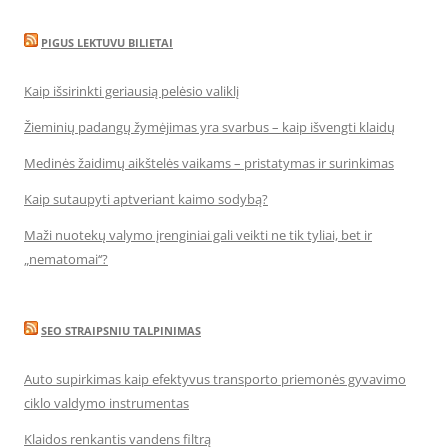
PIGUS LEKTUVU BILIETAI
Kaip išsirinkti geriausią pelėsio valiklį
Žieminių padangų žymėjimas yra svarbus – kaip išvengti klaidų
Medinės žaidimų aikštelės vaikams – pristatymas ir surinkimas
Kaip sutaupyti aptveriant kaimo sodybą?
Maži nuotekų valymo įrenginiai gali veikti ne tik tyliai, bet ir
„nematomai‘‘?
SEO STRAIPSNIU TALPINIMAS
Auto supirkimas kaip efektyvus transporto priemonės gyvavimo
ciklo valdymo instrumentas
Klaidos renkantis vandens filtrą