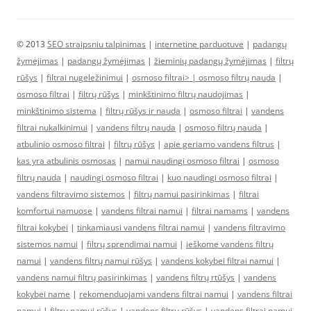
© 2013
SEO straipsniu talpinimas
|
internetine parduotuve
|
padangų
žymėjimas
|
padangų žymėjimas
|
žieminių padangų žymėjimas
|
filtrų
rūšys
|
filtrai nugeležinimui
|
osmoso filtrai> |
osmoso filtrų nauda
|
osmoso filtrai
|
filtrų rūšys
|
minkštinimo filtrų naudojimas
|
minkštinimo sistema
|
filtrų rūšys ir nauda
|
osmoso filtrai
|
vandens
filtrai nukalkinimui
|
vandens filtrų nauda
|
osmoso filtrų nauda
|
atbulinio osmoso filtrai
|
filtrų rūšys
|
apie geriamo vandens filtrus
|
kas yra atbulinis osmosas
|
namui naudingi osmoso filtrai
|
osmoso
filtrų nauda
|
naudingi osmoso filtrai
|
kuo naudingi osmoso filtrai
|
vandens filtravimo sistemos
|
filtrų namui pasirinkimas
|
filtrai
komfortui namuose
|
vandens filtrai namui
|
filtrai namams
|
vandens
filtrai kokybei
|
tinkamiausi vandens filtrai namui
|
vandens filtravimo
sistemos namui
|
filtrų sprendimai namui
|
ieškome vandens filtrų
namui
|
vandens filtrų namui rūšys
|
vandens kokybei filtrai namui
|
vandens namui filtrų pasirinkimas
|
vandens filtrų rtūšys
|
vandens
kokybei name
|
rekomenduojami vandens filtrai namui
|
vandens filtrai
namui
|
filtrų namui rūšys
|
vandens filtrų rūšys
|
vandens filtrai namui