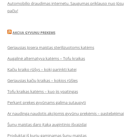
Automobilio draudimas internetu. Saugumas priklauso nuo Jūsų
pačių!
AKCIJA GYVUNU PREKEMS
Geriausias Josera maistas sterilizuotoms katėms
Augalinė alternatyva katėms – Tofu kraikas
Kačių kraiko rūšys – kokį parinkti katei
Geriausias kačių kraikas – kokios rūšies
Tofu kraikas katėms – kuo jis ypatingas
Perkant prekes gyvūnams galima sutaupyti
Ar naudinga naudotis akcijomis gyvūnų prekėmis – pastebėjimai
Šunų maistas daro įtaką augintinio išvaizdai
Produktai iš kurių gaminamas šunų maistas