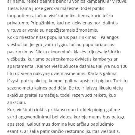
ar name, reikės dalintis bendru vonios kambariu ar virtuve.
Tiesa, kaina juose gerokai mažesnė, todėl patiks
taupantiems, tačiau visiškai netiks tiems, kurie ieško
privatumo. Pripažinkim, kad ne kiekvienas nori dalintis
virtuve ar vonia su nepažįstamais žmonėmis.
Kokio miesto? Kitas populiarus pasirinkimas – Palangos
viešbučiai. Jie yra įvairių lygių, tačiau populiariausias
pasirinkimas išlieka ekonominės klasės trijų žvaigždučių
viešbutis, kuriame pasirenkamas dvivietis kambarys ar
apartamentai. Kainos viešbučiuose dažniausiai yra nuo 100
litų už vieną nakvynę dviem asmenims. Kartais galima
išvysti puikių akcijų, kuomet galima apsistoti pigiau. Turistų
sezono metu kainos padidėja. Be to, ir laisvų likusių vietų
skaičius greitai sumažėja, todėl rezervuoti reikėtų kuo
anksčiau.
Kokį viešbutį rinktis priklauso nuo to, kiek pinigų galime
skirti apgyvendinimui bei vietos, kurioje mums bus patogu
apsistoti. Galbūt mus domina kuo arčiau paplūdimio
esantis, ar šalia patinkančio restorano įkurtas viešbutis.