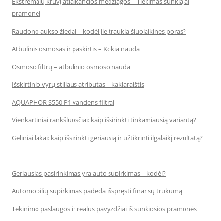
Ekstremalų krūvį atlaikančios medžiagos – Tiekimas sunkiajai
pramonei
Raudono aukso žiedai – kodėl jie traukia šiuolaikines poras?
Atbulinis osmosas ir paskirtis – Kokia nauda
Osmoso filtrų – atbulinio osmoso nauda
Išskirtinio vyrų stiliaus atributas – kaklaraištis
AQUAPHOR S550 P1 vandens filtrai
Vienkartiniai rankšluosčiai: kaip išsirinkti tinkamiausią variantą?
Geliniai lakai: kaip išsirinkti geriausią ir užtikrinti ilgalaikį rezultatą?
Geriausias pasirinkimas yra auto supirkimas – kodėl?
Automobilių supirkimas padeda išspręsti finansų trūkumą
Tekinimo paslaugos ir realūs pavyzdžiai iš sunkiosios pramonės