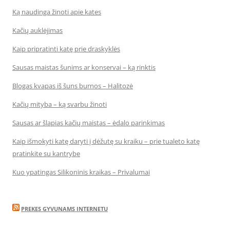
Ką naudinga žinoti apie kates
Kačių auklėjimas
Kaip pripratinti katę prie draskyklės
Sausas maistas šunims ar konservai – ką rinktis
Blogas kvapas iš šuns burnos – Halitozė
Kačių mityba – ką svarbu žinoti
Sausas ar šlapias kačių maistas – ėdalo parinkimas
Kaip išmokyti katę daryti į dėžutę su kraiku – prie tualeto katę
pratinkite su kantrybe
Kuo ypatingas Silikoninis kraikas – Privalumai
PREKES GYVUNAMS INTERNETU