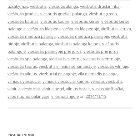
uzsakymas
,
viešbutis
,
viesbutis alanga
,
viešbutis druskininkai
,
viešbutis gradiali
,
viesbutis gradiali palanga
,
viesbutis green
,
viesbutis kaunas
,
viesbutis kaune
,
viešbutis kerpė
,
viesbutis kerpe
palangoje
,
viešbutis klaipėda
,
viešbutis klaipėdoje
,
viešbutis lietuva
,
viesbutis meduza palanga
,
viesbutis meduza palangoje
,
viešbutis
nidoje
,
viešbutis palanga
,
viesbutis palanga kainos
,
viešbutis
palangoje
,
viesbutis palangoje prie juros
,
viesbutis prie juros
,
viesbutis spa palanga
,
viesbutis sventoji
,
viesbutis sventojoje
,
viesbutis tauras
,
viesbutis vilniaus senamiestyje
,
viešbutis vilniuje
,
viešbutis vilnius
,
viezbuciai palangoje
,
vila diemedis palanga
,
vilniaus viesbuciai
,
vilniaus viesbuciai kainos
,
vilniaus viesbutis
,
vilniuje viesbuciai
,
vilnius hotel
,
vilnius hotels
,
vilnius viešbučiai
,
vilos nuoma palangoje
,
vilos palangoje
on
2014/11/13
.
PASIDALINIMUI