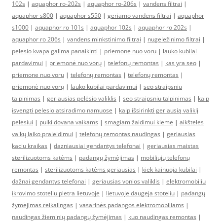
102s
|
aquaphor ro-202s
|
aquaphor ro-206s
|
vandens filtrai
|
aquaphor s800
|
aquaphor s550
|
geriamo vandens filtrai
|
aquaphor
s1000
|
aquaphor ro 101s
|
aquaphor 102s
|
aquaphor ro 202s
|
aquaphor ro 206s
|
vandens minkstinimo filtrai
|
nugeležinimo filtrai
|
pelesio kvapa galima panaikinti
|
priemone nuo voru
|
lauko kubilai
pardavimui
|
priemonė nuo vorų
|
telefonų remontas
|
kas yra seo
|
priemone nuo voru
|
telefonų remontas
|
telefonų remontas
|
priemonė nuo vorų
|
lauko kubilai pardavimui
|
seo straipsniu
talpinimas
|
geriausias pelėsio valiklis
|
seo straipsniu talpinimas
|
kaip
isvengti pelesio atsiradimo namuose
|
kaip išsirinkti geriausią valiklį
pelėsiui
|
puiki dovana vaikams
|
smagiam žaidimui kieme
|
aikštelės
vaikų laiko praleidimui
|
telefonų remontas naudingas
|
geriausias
kaciu kraikas
|
dazniausiai gendantys telefonai
|
geriausias maistas
sterilizuotoms katėms
|
padangų žymėjimas
|
mobiliųjų telefonų
remontas
|
sterilizuotoms katėms geriausias
|
kiek kainuoja kubilai
|
dažnai gendantys telefonai
|
geriausias vonios valiklis
|
elektromobiliu
ikrovimo stoteliu pletra lietuvoje
|
lietuvoje daugeja stoteliu
|
padangų
žymėjimas reikalingas
|
vasarinės padangos elektromobiliams
|
naudingas žieminių padangų žymėjimas
|
kuo naudingas remontas
|