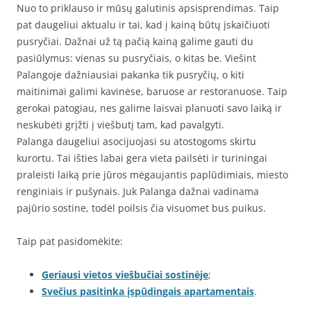
Nuo to priklauso ir mūsų galutinis apsisprendimas. Taip
pat daugeliui aktualu ir tai, kad į kainą būtų įskaičiuoti
pusryčiai. Dažnai už tą pačią kainą galime gauti du
pasiūlymus: vienas su pusryčiais, o kitas be. Viešint
Palangoje dažniausiai pakanka tik pusryčių, o kiti
maitinimai galimi kavinėse, baruose ar restoranuose. Taip
gerokai patogiau, nes galime laisvai planuoti savo laiką ir
neskubėti grįžti į viešbutį tam, kad pavalgyti.
Palanga daugeliui asocijuojasi su atostogoms skirtu
kurortu. Tai išties labai gera vieta pailsėti ir turiningai
praleisti laiką prie jūros mėgaujantis paplūdimiais, miesto
renginiais ir pušynais. Juk Palanga dažnai vadinama
pajūrio sostine, todėl poilsis čia visuomet bus puikus.
Taip pat pasidomėkite:
Geriausi vietos viešbučiai sostinėje
;
Svečius pasitinka įspūdingais apartamentais
.