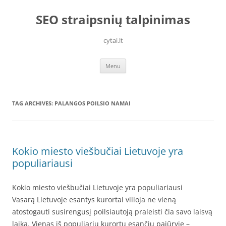
Skip
to
SEO straipsnių talpinimas
content
cytai.lt
Menu
TAG ARCHIVES:
PALANGOS POILSIO NAMAI
Kokio miesto viešbučiai Lietuvoje yra
populiariausi
Kokio miesto viešbučiai Lietuvoje yra populiariausi
Vasarą Lietuvoje esantys kurortai vilioja ne vieną
atostogauti susirengusį poilsiautoją praleisti čia savo laisvą
laiką. Vienas iš populiarių kurortų esančių pajūryje –