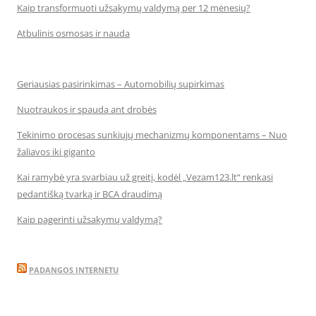
Kaip transformuoti užsakymų valdymą per 12 mėnesių?
Atbulinis osmosas ir nauda
Geriausias pasirinkimas – Automobilių supirkimas
Nuotraukos ir spauda ant drobės
Tekinimo procesas sunkiųjų mechanizmų komponentams – Nuo
žaliavos iki giganto
Kai ramybė yra svarbiau už greitį, kodėl „Vezam123.lt“ renkasi
pedantišką tvarką ir BCA draudimą
Kaip pagerinti užsakymų valdymą?
PADANGOS INTERNETU