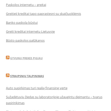
Paskolos internetu – greitai
Greitieji kreditai tapo paprastesni su skaičiuoklėmis
Banko paskola būstui
Greiti kreditai internetu Lietuvoje
Būsto paskolos palūkanos
GYVUNU PREKES PIGIAU
STRAIPSNIU TALPINIMAS
Auto supirkimas turi realią finansinę vertę
Sužadėtuvių žiedas su laboratorijoje užaugintu deimantu – tvarus
pasirinkimas