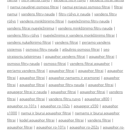
|
namui naudingi osmoso filtrai
|
namui geriausi osmoso filtrai
|
filtrai
namui
|
vandens filtrų nauda
|
filtrų rūšys ir nauda
|
vandens filtrų
rūšys
|
vandens minkštinimo filtrai
|
nugeležinimo filtrų nauda
|
vandens filtrai nugeležinimui
|
vandens minkštinimo filtrų nauda
|
vandens filtrų rūšys
|
nugeležinimo ir vandens monkštinimo filtrai
|
vandens nukalkinimo filtrai
|
vandens filtrai
|
geriamo vandens
sistemos
|
osmoso filtrų nauda
|
atbulinio osmoso filtrai
|
seo
straipsniu talpinimas
|
aquaphor vandens filtrai
|
aquaphor filtrai
|
osmoso filtrų nauda
|
osmoso filtrai
|
vandens filtrai aquaphor
|
geriamo vandens filtrai
|
aquaphor filtrai
|
aquaphor filtrai
|
aquaphor
filtrai
|
aquaphor filtrai
|
aquaphor namams ir pramonei
|
aquaphor
filtrai
|
aquaphor filtrai
|
aquaphor filtrų nauda
|
aquaphor filtrai
|
aquapgor filtrai ir nauda
|
aquaphor filtrai
|
aquaphor filtrai
|
vandens
filtrai
|
aquaphor filtrai
|
vandens filtru rusys
|
aquaphor s800
|
aquaphor ro-101s
|
aquaphor ro-102s
|
aquapgor s550
|
aquaphor
s1000
|
namui ir biurui aquaphor filtrai
|
namams ir biurui aquaphor
filtrai
|
kodel aquaphor filtrai
|
aquaphor filtrai
|
vandens filtrai
|
aquaphor filtrai
|
aquaphor ro-101s
|
aquaphor ro-202s
|
aquaphor ro-