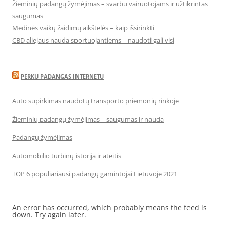
Žieminių padangų žymėjimas – svarbu vairuotojams ir užtikrintas
saugumas
Medinės vaikų žaidimų aikštelės – kaip išsirinkti
CBD aliejaus nauda sportuojantiems – naudoti gali visi
PERKU PADANGAS INTERNETU
Auto supirkimas naudotų transporto priemonių rinkoje
Žieminių padangų žymėjimas – saugumas ir nauda
Padangų žymėjimas
Automobilio turbinų istorija ir ateitis
TOP 6 populiariausi padangų gamintojai Lietuvoje 2021
An error has occurred, which probably means the feed is
down. Try again later.