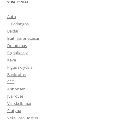
STRAIPSNIAI
Auto
Padangos
Baldai
Buitiniai prietaisai
Draudimas
Signalizacija
Kava
Pigūs skrydžiai
Bankrotas
SEO
Annonser
Įvairovės
Visi skelbimai
Statyba
Veža į oro uostus