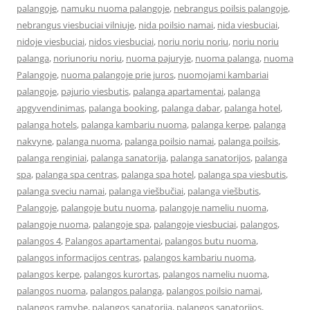
palangoje
,
namuku nuoma palangoje
,
nebrangus poilsis palangoje
,
nebrangus viesbuciai vilniuje
,
nida poilsio namai
,
nida viesbuciai
,
nidoje viesbuciai
,
nidos viesbuciai
,
noriu noriu noriu
,
noriu noriu
palanga
,
noriunoriu noriu
,
nuoma pajuryje
,
nuoma palanga
,
nuoma
Palangoje
,
nuoma palangoje prie juros
,
nuomojami kambariai
palangoje
,
pajurio viesbutis
,
palanga apartamentai
,
palanga
apgyvendinimas
,
palanga booking
,
palanga dabar
,
palanga hotel
,
palanga hotels
,
palanga kambariu nuoma
,
palanga kerpe
,
palanga
nakvyne
,
palanga nuoma
,
palanga poilsio namai
,
palanga poilsis
,
palanga renginiai
,
palanga sanatorija
,
palanga sanatorijos
,
palanga
spa
,
palanga spa centras
,
palanga spa hotel
,
palanga spa viesbutis
,
palanga sveciu namai
,
palanga viešbučiai
,
palanga viešbutis
,
Palangoje
,
palangoje butu nuoma
,
palangoje nameliu nuoma
,
palangoje nuoma
,
palangoje spa
,
palangoje viesbuciai
,
palangos
,
palangos 4
,
Palangos apartamentai
,
palangos butu nuoma
,
palangos informacijos centras
,
palangos kambariu nuoma
,
palangos kerpe
,
palangos kurortas
,
palangos nameliu nuoma
,
palangos nuoma
,
palangos palanga
,
palangos poilsio namai
,
palangos ramybe
,
palangos sanatorija
,
palangos sanatorijos
,