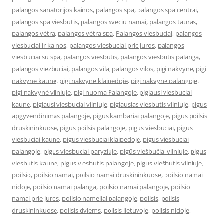
palangos sanatorijos kainos
,
palangos spa
,
palangos spa centrai
,
palangos spa viesbutis
,
palangos sveciu namai
,
palangos tauras
,
palangos vėtra
,
palangos vėtra spa
,
Palangos viesbuciai
,
palangos
viesbuciai ir kainos
,
palangos viesbuciai prie juros
,
palangos
viesbuciai su spa
,
palangos viešbutis
,
palangos viesbutis palanga
,
palangos viezbuciai
,
palangos vila
,
palangos vilos
,
pigi nakvyne
,
pigi
nakvyne kaune
,
pigi nakvyne klaipedoje
,
pigi nakvyne palangoje
,
pigi nakvynė vilniuje
,
pigi nuoma Palangoje
,
pigiausi viesbuciai
kaune
,
pigiausi viesbuciai vilniuje
,
pigiausias viesbutis vilniuje
,
pigus
apgyvendinimas palangoje
,
pigus kambariai palangoje
,
pigus poilsis
druskininkuose
,
pigus poilsis palangoje
,
pigus viesbuciai
,
pigus
viesbuciai kaune
,
pigus viesbuciai klaipedoje
,
pigus viesbuciai
palangoje
,
pigus viesbuciai paryziuje
,
pigūs viešbučiai vilniuje
,
pigus
viesbutis kaune
,
pigus viesbutis palangoje
,
pigus viešbutis vilniuje
,
poilsio
,
poilsio namai
,
poilsio namai druskininkuose
,
poilsio namai
nidoje
,
poilsio namai palanga
,
poilsio namai palangoje
,
poilsio
namai prie juros
,
poilsio nameliai palangoje
,
poilsis
,
poilsis
druskininkuose
,
poilsis dviems
,
poilsis lietuvoje
,
poilsis nidoje
,