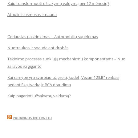
Kaip transformuoti užsakymų valdymą per 12 mėnesių?
Atbulinis osmosas ir nauda
Geriausias pasirinkimas – Automobilių supirkimas
Nuotraukos ir spauda ant drobės
Tekinimo procesas sunkiųjų mechanizmų komponentams – Nuo
žaliavos iki giganto
Kai ramybė yra svarbiau už greitį, kodėl „Vezam123.lt“ renkasi
pedantišką tvarką ir BCA draudimą
Kaip pagerinti užsakymų valdymą?
PADANGOS INTERNETU