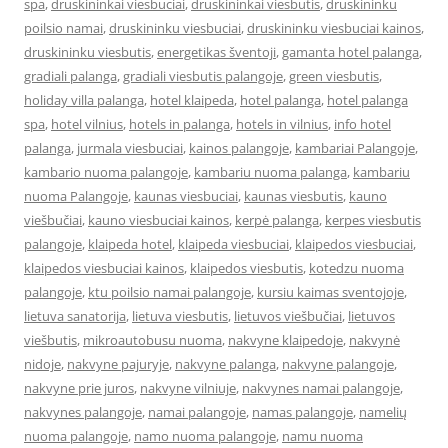
spa
,
druskininkai viesbuciai
,
druskininkai viesbutis
,
druskininku
poilsio namai
,
druskininku viesbuciai
,
druskininku viesbuciai kainos
,
druskininku viesbutis
,
energetikas šventoji
,
gamanta hotel palanga
,
gradiali palanga
,
gradiali viesbutis palangoje
,
green viesbutis
,
holiday villa palanga
,
hotel klaipeda
,
hotel palanga
,
hotel palanga
spa
,
hotel vilnius
,
hotels in palanga
,
hotels in vilnius
,
info hotel
palanga
,
jurmala viesbuciai
,
kainos palangoje
,
kambariai Palangoje
,
kambario nuoma palangoje
,
kambariu nuoma palanga
,
kambariu
nuoma Palangoje
,
kaunas viesbuciai
,
kaunas viesbutis
,
kauno
viešbučiai
,
kauno viesbuciai kainos
,
kerpė palanga
,
kerpes viesbutis
palangoje
,
klaipeda hotel
,
klaipeda viesbuciai
,
klaipedos viesbuciai
,
klaipedos viesbuciai kainos
,
klaipedos viesbutis
,
kotedzu nuoma
palangoje
,
ktu poilsio namai palangoje
,
kursiu kaimas sventojoje
,
lietuva sanatorija
,
lietuva viesbutis
,
lietuvos viešbučiai
,
lietuvos
viešbutis
,
mikroautobusu nuoma
,
nakvyne klaipedoje
,
nakvynė
nidoje
,
nakvyne pajuryje
,
nakvyne palanga
,
nakvyne palangoje
,
nakvyne prie juros
,
nakvyne vilniuje
,
nakvynes namai palangoje
,
nakvynes palangoje
,
namai palangoje
,
namas palangoje
,
namelių
nuoma palangoje
,
namo nuoma palangoje
,
namu nuoma