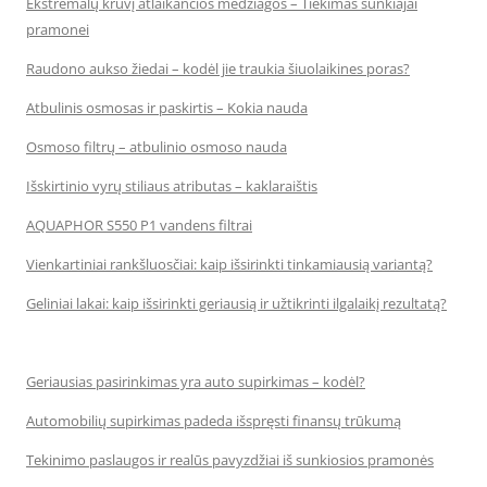
Ekstremalų krūvį atlaikančios medžiagos – Tiekimas sunkiajai
pramonei
Raudono aukso žiedai – kodėl jie traukia šiuolaikines poras?
Atbulinis osmosas ir paskirtis – Kokia nauda
Osmoso filtrų – atbulinio osmoso nauda
Išskirtinio vyrų stiliaus atributas – kaklaraištis
AQUAPHOR S550 P1 vandens filtrai
Vienkartiniai rankšluosčiai: kaip išsirinkti tinkamiausią variantą?
Geliniai lakai: kaip išsirinkti geriausią ir užtikrinti ilgalaikį rezultatą?
Geriausias pasirinkimas yra auto supirkimas – kodėl?
Automobilių supirkimas padeda išspręsti finansų trūkumą
Tekinimo paslaugos ir realūs pavyzdžiai iš sunkiosios pramonės