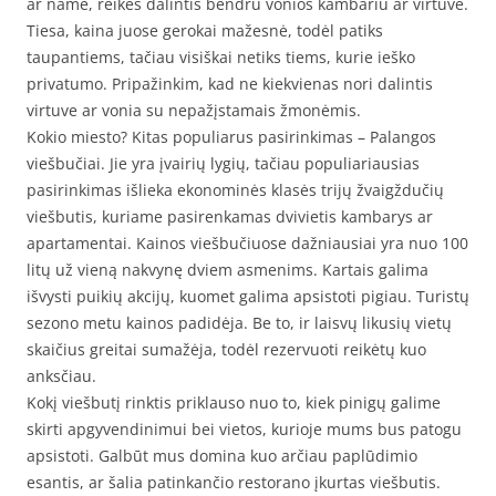
ar name, reikės dalintis bendru vonios kambariu ar virtuve.
Tiesa, kaina juose gerokai mažesnė, todėl patiks
taupantiems, tačiau visiškai netiks tiems, kurie ieško
privatumo. Pripažinkim, kad ne kiekvienas nori dalintis
virtuve ar vonia su nepažįstamais žmonėmis.
Kokio miesto? Kitas populiarus pasirinkimas – Palangos
viešbučiai. Jie yra įvairių lygių, tačiau populiariausias
pasirinkimas išlieka ekonominės klasės trijų žvaigždučių
viešbutis, kuriame pasirenkamas dvivietis kambarys ar
apartamentai. Kainos viešbučiuose dažniausiai yra nuo 100
litų už vieną nakvynę dviem asmenims. Kartais galima
išvysti puikių akcijų, kuomet galima apsistoti pigiau. Turistų
sezono metu kainos padidėja. Be to, ir laisvų likusių vietų
skaičius greitai sumažėja, todėl rezervuoti reikėtų kuo
anksčiau.
Kokį viešbutį rinktis priklauso nuo to, kiek pinigų galime
skirti apgyvendinimui bei vietos, kurioje mums bus patogu
apsistoti. Galbūt mus domina kuo arčiau paplūdimio
esantis, ar šalia patinkančio restorano įkurtas viešbutis.