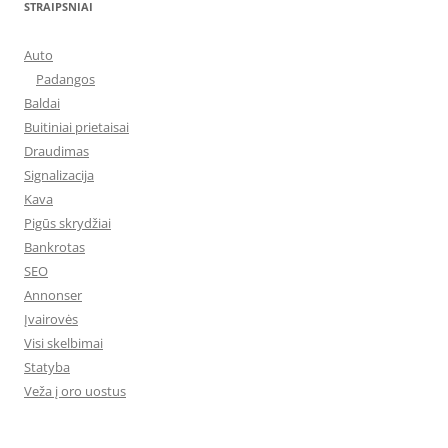
STRAIPSNIAI
Auto
Padangos
Baldai
Buitiniai prietaisai
Draudimas
Signalizacija
Kava
Pigūs skrydžiai
Bankrotas
SEO
Annonser
Įvairovės
Visi skelbimai
Statyba
Veža į oro uostus