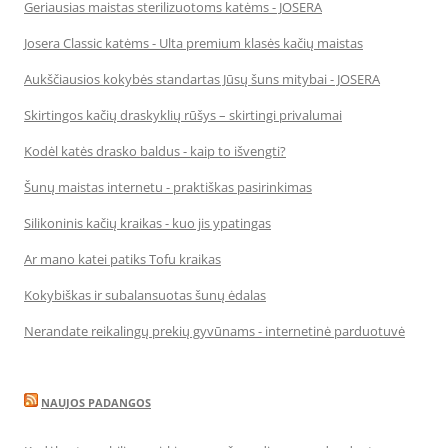
Geriausias maistas sterilizuotoms katėms - JOSERA
Josera Classic katėms - Ulta premium klasės kačių maistas
Aukščiausios kokybės standartas Jūsų šuns mitybai - JOSERA
Skirtingos kačių draskyklių rūšys – skirtingi privalumai
Kodėl katės drasko baldus - kaip to išvengti?
Šunų maistas internetu - praktiškas pasirinkimas
Silikoninis kačių kraikas - kuo jis ypatingas
Ar mano katei patiks Tofu kraikas
Kokybiškas ir subalansuotas šunų ėdalas
Nerandate reikalingų prekių gyvūnams - internetinė parduotuvė
NAUJOS PADANGOS