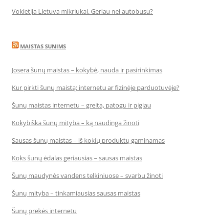
Vokietija Lietuva mikriukai. Geriau nei autobusu?
MAISTAS SUNIMS
Josera šunų maistas – kokybė, nauda ir pasirinkimas
Kur pirkti šunų maistą: internetu ar fizinėje parduotuvėje?
Šunų maistas internetu – greita, patogu ir pigiau
Kokybiška šunų mityba – ką naudinga žinoti
Sausas šunų maistas – iš kokių produktų gaminamas
Koks šunų ėdalas geriausias – sausas maistas
Šunų maudynės vandens telkiniuose – svarbu žinoti
Šunų mityba – tinkamiausias sausas maistas
Šunų prekės internetu