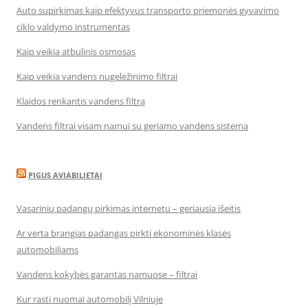
Auto supirkimas kaip efektyvus transporto priemonės gyvavimo
ciklo valdymo instrumentas
Kaip veikia atbulinis osmosas
Kaip veikia vandens nugeležinimo filtrai
Klaidos renkantis vandens filtrą
Vandens filtrai visam namui su geriamo vandens sistema
PIGUS AVIABILIETAI
Vasarinių padangų pirkimas internetu – geriausia išeitis
Ar verta brangias padangas pirkti ekonominės klasės
automobiliams
Vandens kokybės garantas namuose – filtrai
Kur rasti nuomai automobilį Vilniuje