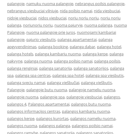
palangoje
,
namuku nuoma palangoje
,
nebrangus poilsis palangoje
,
nebrangus viesbuciai vilniuje
,
nida poilsio namai
,
nida viesbuciai
,
nidoje viesbuciai
,
nidos viesbuciai
,
noriu noriu noriu
,
noriu noriu
palanga
,
noriunoriu noriu
,
nuoma pajuryje
,
nuoma palanga
,
nuoma
Palangoje
,
nuoma palangoje prie juros
,
nuomojami kambariai
palangoje
,
pajurio viesbutis
,
palanga apartamentai
,
palanga
apgyvendinimas
,
palanga booking
,
palanga dabar
,
palanga hotel
,
palanga hotels
,
palanga kambariu nuoma
,
palanga kerpe
,
palanga
nakvyne
,
palanga nuoma
,
palanga poilsio namai
,
palanga poilsis
,
palanga renginiai
,
palanga sanatorija
,
palanga sanatorijos
,
palanga
spa
,
palanga spa centras
,
palanga spa hotel
,
palanga spa viesbutis
,
palanga sveciu namai
,
palanga viešbučiai
,
palanga viešbutis
,
Palangoje
,
palangoje butu nuoma
,
palangoje nameliu nuoma
,
palangoje nuoma
,
palangoje spa
,
palangoje viesbuciai
,
palangos
,
palangos 4
,
Palangos apartamentai
,
palangos butu nuoma
,
palangos informacijos centras
,
palangos kambariu nuoma
,
palangos kerpe
,
palangos kurortas
,
palangos nameliu nuoma
,
palangos nuoma
,
palangos palanga
,
palangos poilsio namai
,
palangos ramybe
,
palangos sanatorija
,
palangos sanatorijos
,