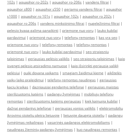
102s
|
aquaphor ro-202s
|
aquaphor ro-206s
|
vandens filtrai
|
aquaphor s800
|
aquaphor s550
|
geriamo vandens filtrai
|
aquaphor
s1000
|
aquaphor ro 101s
|
aquaphor 102s
|
aquaphor ro 202s
|
aquaphor ro 206s
|
vandens minkstinimo filtrai
|
nugeležinimo filtrai
|
pelesio kvapa galima panaikinti
|
priemone nuo voru
|
lauko kubilai
pardavimui
|
priemonė nuo vorų
|
telefonų remontas
|
kas yra seo
|
priemone nuo voru
|
telefonų remontas
|
telefonų remontas
|
priemonė nuo vorų
|
lauko kubilai pardavimui
|
seo straipsniu
talpinimas
|
geriausias pelėsio valiklis
|
seo straipsniu talpinimas
|
kaip
isvengti pelesio atsiradimo namuose
|
kaip išsirinkti geriausią valiklį
pelėsiui
|
puiki dovana vaikams
|
smagiam žaidimui kieme
|
aikštelės
vaikų laiko praleidimui
|
telefonų remontas naudingas
|
geriausias
kaciu kraikas
|
dazniausiai gendantys telefonai
|
geriausias maistas
sterilizuotoms katėms
|
padangų žymėjimas
|
mobiliųjų telefonų
remontas
|
sterilizuotoms katėms geriausias
|
kiek kainuoja kubilai
|
dažnai gendantys telefonai
|
geriausias vonios valiklis
|
elektromobiliu
ikrovimo stoteliu pletra lietuvoje
|
lietuvoje daugeja stoteliu
|
padangų
žymėjimas reikalingas
|
vasarinės padangos elektromobiliams
|
naudingas žieminių padangų žymėjimas
|
kuo naudingas remontas
|