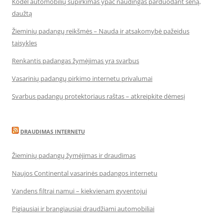
Kodėl automobilių supirkimas ypač naudingas parduodant seną,
daužtą
Žieminių padangų reikšmės – Nauda ir atsakomybė pažeidus
taisykles
Renkantis padangas žymėjimas yra svarbus
Vasarinių padangų pirkimo internetu privalumai
Svarbus padangų protektoriaus raštas – atkreipkite dėmesį
DRAUDIMAS INTERNETU
Žieminių padangų žymėjimas ir draudimas
Naujos Continental vasarinės padangos internetu
Vandens filtrai namui – kiekvienam gyventojui
Pigiausiai ir brangiausiai draudžiami automobiliai