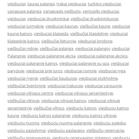
viesbuciai
,
tauras palanga
,
trakai viesbuciai
,
turkijos viesbuciai
,
vanagupe palanga
,
vanagupės viešbutis
,
ventspilis viesbuciai
,
viesbuciai
,
viesbuciai druskininkai
,
viešbučiai druskininkuose
,
viesbuciai jurmaloje
,
viesbuciai kaunas
,
viešbučiai kaune
,
viesbuciai
kaune kainos
,
viesbuciai klaipeda
,
viešbučiai klaipėdoje
,
viesbuciai
klaipedoje kainos
,
viešbučiai lietuvoje
,
viesbuciai londone
,
viešbučiai nidoje
,
viešbučiai palanga
,
viesbuciai palangoj
,
viesbuciai
Palangoje
,
viesbuciai palangoje akcija
,
viesbuciai palangoje akcijos
,
viesbuciai palangoje kainos
,
viesbuciai palangoje su spa
,
viesbuciai
paryziuje
,
viesbuciai prie juros
,
viesbuciai romoje
,
viesbuciai ryga
,
viesbuciai rygoje
,
viešbučiai šiauliuose
,
viesbuciai stokholme
,
viešbučiai šventojoje
,
viesbuciai trakuose
,
viesbuciai varsuvoje
,
viesbuciai vilniaus centre
,
viesbuciai vilniaus senamiestyje
,
viešbučiai vilniuje
,
viesbuciai vilniuje kainos
,
viesbuciai vilniuje
senamiestyje
,
viešbučiai vilnius
,
viesbuciu kainos
,
viesbuciu kainos
kaune
,
viesbuciu kainos palangoje
,
viesbuciu kainos vilniuje
,
viesbuciu nuoma
,
viesbuciu nuoma palangoje
,
viesbuciu paieska
,
viesbuciu pasiulymai
,
viesbuciu paslaugos
,
viešbučių rezervacija
,
viešbučių rezervavimas
,
viesbuciu rezervavimo sistemos
,
viesbuciu