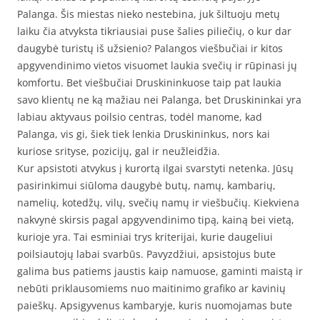
Palanga. Šis miestas nieko nestebina, juk šiltuoju metų
laiku čia atvyksta tikriausiai puse šalies piliečių, o kur dar
daugybė turistų iš užsienio? Palangos viešbučiai ir kitos
apgyvendinimo vietos visuomet laukia svečių ir rūpinasi jų
komfortu. Bet viešbučiai Druskininkuose taip pat laukia
savo klientų ne ką mažiau nei Palanga, bet Druskininkai yra
labiau aktyvaus poilsio centras, todėl manome, kad
Palanga, vis gi, šiek tiek lenkia Druskininkus, nors kai
kuriose srityse, pozicijų, gal ir neužleidžia.
Kur apsistoti atvykus į kurortą ilgai svarstyti netenka. Jūsų
pasirinkimui siūloma daugybė butų, namų, kambarių,
namelių, kotedžų, vilų, svečių namų ir viešbučių. Kiekviena
nakvynė skirsis pagal apgyvendinimo tipą, kainą bei vietą,
kurioje yra. Tai esminiai trys kriterijai, kurie daugeliui
poilsiautojų labai svarbūs. Pavyzdžiui, apsistojus bute
galima bus patiems jaustis kaip namuose, gaminti maistą ir
nebūti priklausomiems nuo maitinimo grafiko ar kavinių
paieškų. Apsigyvenus kambaryje, kuris nuomojamas bute