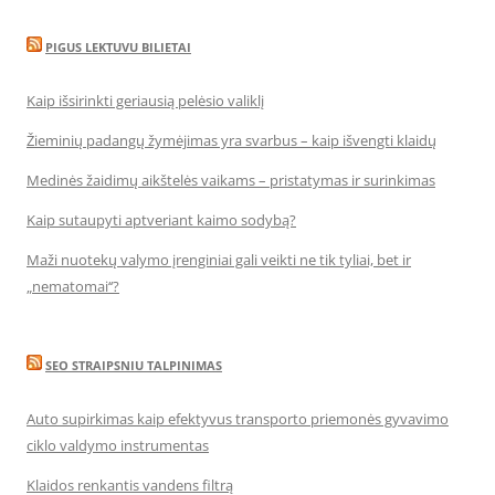
PIGUS LEKTUVU BILIETAI
Kaip išsirinkti geriausią pelėsio valiklį
Žieminių padangų žymėjimas yra svarbus – kaip išvengti klaidų
Medinės žaidimų aikštelės vaikams – pristatymas ir surinkimas
Kaip sutaupyti aptveriant kaimo sodybą?
Maži nuotekų valymo įrenginiai gali veikti ne tik tyliai, bet ir
„nematomai‘‘?
SEO STRAIPSNIU TALPINIMAS
Auto supirkimas kaip efektyvus transporto priemonės gyvavimo
ciklo valdymo instrumentas
Klaidos renkantis vandens filtrą