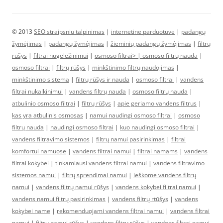
© 2013
SEO straipsniu talpinimas
|
internetine parduotuve
|
padangų
žymėjimas
|
padangų žymėjimas
|
žieminių padangų žymėjimas
|
filtrų
rūšys
|
filtrai nugeležinimui
|
osmoso filtrai> |
osmoso filtrų nauda
|
osmoso filtrai
|
filtrų rūšys
|
minkštinimo filtrų naudojimas
|
minkštinimo sistema
|
filtrų rūšys ir nauda
|
osmoso filtrai
|
vandens
filtrai nukalkinimui
|
vandens filtrų nauda
|
osmoso filtrų nauda
|
atbulinio osmoso filtrai
|
filtrų rūšys
|
apie geriamo vandens filtrus
|
kas yra atbulinis osmosas
|
namui naudingi osmoso filtrai
|
osmoso
filtrų nauda
|
naudingi osmoso filtrai
|
kuo naudingi osmoso filtrai
|
vandens filtravimo sistemos
|
filtrų namui pasirinkimas
|
filtrai
komfortui namuose
|
vandens filtrai namui
|
filtrai namams
|
vandens
filtrai kokybei
|
tinkamiausi vandens filtrai namui
|
vandens filtravimo
sistemos namui
|
filtrų sprendimai namui
|
ieškome vandens filtrų
namui
|
vandens filtrų namui rūšys
|
vandens kokybei filtrai namui
|
vandens namui filtrų pasirinkimas
|
vandens filtrų rtūšys
|
vandens
kokybei name
|
rekomenduojami vandens filtrai namui
|
vandens filtrai
namui
|
filtrų namui rūšys
|
vandens filtrų rūšys
|
vandens filtrai namui