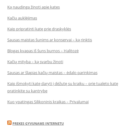
Ką naudinga žinoti apie kates
Kačių auklėjimas
Kaip pripratinti katę prie draskyklės
Sausas maistas šunims ar konservai – ką rinktis
Blogas kvapas iš šuns burnos – Halitozė
Kačių mityba – ką svarbu žinoti
Sausas ar šlapias kačių maistas – ėdalo parinkimas
Kaip išmokyti katę daryti į dėžutę su kraiku – prie tualeto katę
pratinkite su kantrybe
Kuo ypatingas Silikoninis kraikas – Privalumai
PREKES GYVUNAMS INTERNETU