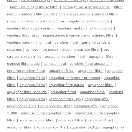
|
namui naudingi osmoso filtrai
|
namui geriausi osmoso filtrai
|
filtrai
namui
|
vandens filtrų nauda
|
filtrų rūšys ir nauda
|
vandens filtrų
rūšys
|
vandens minkštinimo filtrai
|
nugeležinimo filtrų nauda
|
vandens filtrai nugeležinimui
|
vandens minkštinimo filtrų nauda
|
vandens filtrų rūšys
|
nugeležinimo ir vandens monkštinimo filtrai
|
vandens nukalkinimo filtrai
|
vandens filtrai
|
geriamo vandens
sistemos
|
osmoso filtrų nauda
|
atbulinio osmoso filtrai
|
seo
straipsniu talpinimas
|
aquaphor vandens filtrai
|
aquaphor filtrai
|
osmoso filtrų nauda
|
osmoso filtrai
|
vandens filtrai aquaphor
|
geriamo vandens filtrai
|
aquaphor filtrai
|
aquaphor filtrai
|
aquaphor
filtrai
|
aquaphor filtrai
|
aquaphor namams ir pramonei
|
aquaphor
filtrai
|
aquaphor filtrai
|
aquaphor filtrų nauda
|
aquaphor filtrai
|
aquapgor filtrai ir nauda
|
aquaphor filtrai
|
aquaphor filtrai
|
vandens
filtrai
|
aquaphor filtrai
|
vandens filtru rusys
|
aquaphor s800
|
aquaphor ro-101s
|
aquaphor ro-102s
|
aquapgor s550
|
aquaphor
s1000
|
namui ir biurui aquaphor filtrai
|
namams ir biurui aquaphor
filtrai
|
kodel aquaphor filtrai
|
aquaphor filtrai
|
vandens filtrai
|
aquaphor filtrai
|
aquaphor ro-101s
|
aquaphor ro-202s
|
aquaphor ro-