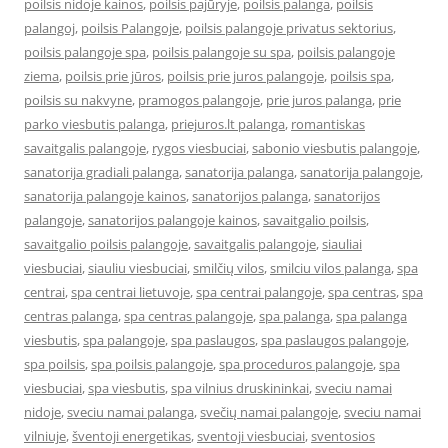
poilsis nidoje kainos
,
poilsis pajūryje
,
poilsis palanga
,
poilsis
palangoj
,
poilsis Palangoje
,
poilsis palangoje privatus sektorius
,
poilsis palangoje spa
,
poilsis palangoje su spa
,
poilsis palangoje
ziema
,
poilsis prie jūros
,
poilsis prie juros palangoje
,
poilsis spa
,
poilsis su nakvyne
,
pramogos palangoje
,
prie juros palanga
,
prie
parko viesbutis palanga
,
priejuros.lt palanga
,
romantiskas
savaitgalis palangoje
,
rygos viesbuciai
,
sabonio viesbutis palangoje
,
sanatorija gradiali palanga
,
sanatorija palanga
,
sanatorija palangoje
,
sanatorija palangoje kainos
,
sanatorijos palanga
,
sanatorijos
palangoje
,
sanatorijos palangoje kainos
,
savaitgalio poilsis
,
savaitgalio poilsis palangoje
,
savaitgalis palangoje
,
siauliai
viesbuciai
,
siauliu viesbuciai
,
smilčių vilos
,
smilciu vilos palanga
,
spa
centrai
,
spa centrai lietuvoje
,
spa centrai palangoje
,
spa centras
,
spa
centras palanga
,
spa centras palangoje
,
spa palanga
,
spa palanga
viesbutis
,
spa palangoje
,
spa paslaugos
,
spa paslaugos palangoje
,
spa poilsis
,
spa poilsis palangoje
,
spa proceduros palangoje
,
spa
viesbuciai
,
spa viesbutis
,
spa vilnius druskininkai
,
sveciu namai
nidoje
,
sveciu namai palanga
,
svečių namai palangoje
,
sveciu namai
vilniuje
,
šventoji energetikas
,
sventoji viesbuciai
,
sventosios