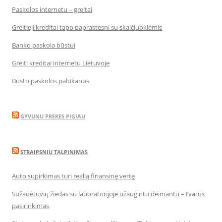
Paskolos internetu – greitai
Greitieji kreditai tapo paprastesni su skaičiuoklėmis
Banko paskola būstui
Greiti kreditai internetu Lietuvoje
Būsto paskolos palūkanos
GYVUNU PREKES PIGIAU
STRAIPSNIU TALPINIMAS
Auto supirkimas turi realią finansinę vertę
Sužadėtuvių žiedas su laboratorijoje užaugintu deimantu – tvarus
pasirinkimas