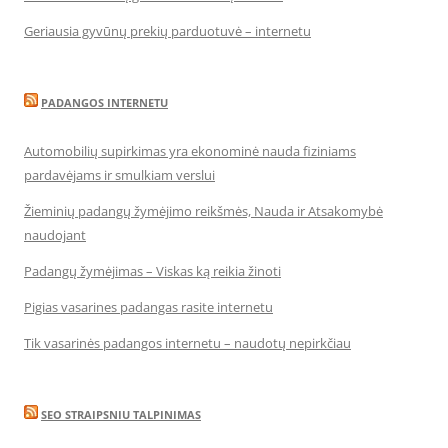
Geriausia gyvūnų prekių parduotuvė – internetu
PADANGOS INTERNETU
Automobilių supirkimas yra ekonominė nauda fiziniams
pardavėjams ir smulkiam verslui
Žieminių padangų žymėjimo reikšmės, Nauda ir Atsakomybė
naudojant
Padangų žymėjimas – Viskas ką reikia žinoti
Pigias vasarines padangas rasite internetu
Tik vasarinės padangos internetu – naudotų nepirkčiau
SEO STRAIPSNIU TALPINIMAS