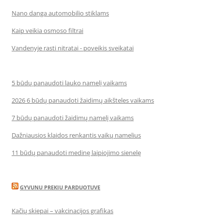
Nano danga automobilio stiklams
Kaip veikia osmoso filtrai
Vandenyje rasti nitratai - poveikis sveikatai
5 būdų panaudoti lauko namelį vaikams
2026 6 būdų panaudoti žaidimų aikšteles vaikams
7 būdų panaudoti žaidimų namelį vaikams
Dažniausios klaidos renkantis vaikų namelius
11 būdų panaudoti medinę laipiojimo sienelę
GYVUNU PREKIU PARDUOTUVE
Kačių skiepai – vakcinacijos grafikas