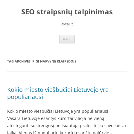
Skip
to
SEO straipsnių talpinimas
content
cytai.lt
Menu
TAG ARCHIVES:
PIGI NAKVYNE KLAIPEDOJE
Kokio miesto viešbučiai Lietuvoje yra
populiariausi
Kokio miesto viešbučiai Lietuvoje yra populiariausi
Vasarą Lietuvoje esantys kurortai vilioja ne vieną
atostogauti susirengusį poilsiautoją praleisti čia savo laisvą
laiką. Vienas iš populiarių kurortų esančių pajūryje –