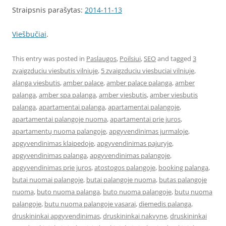
Straipsnis parašytas:
2014-11-13
Viešbučiai
.
This entry was posted in
Paslaugos
,
Poilsiui
,
SEO
and tagged
3
zvaigzduciu viesbutis vilniuje
,
5 zvaigzduciu viesbuciai vilniuje
,
alanga viesbutis
,
amber palace
,
amber palace palanga
,
amber
palanga
,
amber spa palanga
,
amber viesbutis
,
amber viesbutis
palanga
,
apartamentai palanga
,
apartamentai palangoje
,
apartamentai palangoje nuoma
,
apartamentai prie juros
,
apartamentų nuoma palangoje
,
apgyvendinimas jurmaloje
,
apgyvendinimas klaipedoje
,
apgyvendinimas pajuryje
,
apgyvendinimas palanga
,
apgyvendinimas palangoje
,
apgyvendinimas prie juros
,
atostogos palangoje
,
booking palanga
,
butai nuomai palangoje
,
butai palangoje nuoma
,
butas palangoje
nuoma
,
buto nuoma palanga
,
buto nuoma palangoje
,
butų nuoma
palangoje
,
butu nuoma palangoje vasarai
,
diemedis palanga
,
druskininkai apgyvendinimas
,
druskininkai nakvyne
,
druskininkai