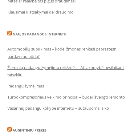
Mitas ar realybė tas pigus draudimas?
Klausimai ir atsakymai dėl draudimo
NAUJOS PADANGOS INTERNETU
Automobilių supirkimas – kodėl žmonės renkasi paprastesnį
pardavimo būdą?
Žieminių padangų žymėjimo reikšmės – Atsakomybė nesilaikant
taisyklių
Padangų žymėjimas
Turbokompresoriaus veikimo principai – būdai išvengti remonto
Vasarinių padangų kokybė internetu – sutaupoma laiko
AUGINTINIU PREKES