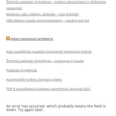
Žieminių padangų žymėjimas – svarbu vairuotojams ir užtikrintas
saugumas
Medinės vaikų žaidimų aikštelės – kaip išsirinkti
CBD aliejaus nauda sportuojantiems – naudoti gali visi
PERKU PADANGAS INTERNETU
Auto supirkimas naudotų transporto priemonių rinkoje
Žieminių padangų žymėjimas – saugumas ir nauda
Padangų žymėjimas
Automobilio turbinų istorija ir ateitis
TOP 6 populiariausi padangų gamintojai Lietuvoje 2021
An error has occurred, which probably means the feed is
down. Try again later.