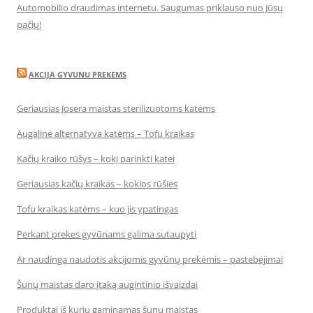
Automobilio draudimas internetu. Saugumas priklauso nuo Jūsų
pačių!
AKCIJA GYVUNU PREKEMS
Geriausias Josera maistas sterilizuotoms katėms
Augalinė alternatyva katėms – Tofu kraikas
Kačių kraiko rūšys – kokį parinkti katei
Geriausias kačių kraikas – kokios rūšies
Tofu kraikas katėms – kuo jis ypatingas
Perkant prekes gyvūnams galima sutaupyti
Ar naudinga naudotis akcijomis gyvūnų prekėmis – pastebėjimai
Šunų maistas daro įtaką augintinio išvaizdai
Produktai iš kurių gaminamas šunų maistas