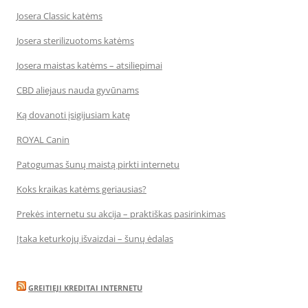
Josera Classic katėms
Josera sterilizuotoms katėms
Josera maistas katėms – atsiliepimai
CBD aliejaus nauda gyvūnams
Ką dovanoti įsigijusiam katę
ROYAL Canin
Patogumas šunų maistą pirkti internetu
Koks kraikas katėms geriausias?
Prekės internetu su akcija – praktiškas pasirinkimas
Įtaka keturkojų išvaizdai – šunų ėdalas
GREITIEJI KREDITAI INTERNETU