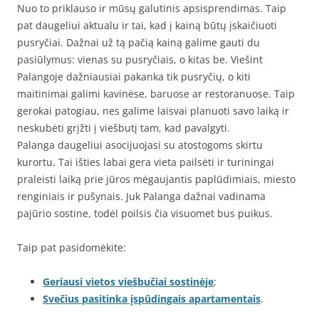
Nuo to priklauso ir mūsų galutinis apsisprendimas. Taip
pat daugeliui aktualu ir tai, kad į kainą būtų įskaičiuoti
pusryčiai. Dažnai už tą pačią kainą galime gauti du
pasiūlymus: vienas su pusryčiais, o kitas be. Viešint
Palangoje dažniausiai pakanka tik pusryčių, o kiti
maitinimai galimi kavinėse, baruose ar restoranuose. Taip
gerokai patogiau, nes galime laisvai planuoti savo laiką ir
neskubėti grįžti į viešbutį tam, kad pavalgyti.
Palanga daugeliui asocijuojasi su atostogoms skirtu
kurortu. Tai išties labai gera vieta pailsėti ir turiningai
praleisti laiką prie jūros mėgaujantis paplūdimiais, miesto
renginiais ir pušynais. Juk Palanga dažnai vadinama
pajūrio sostine, todėl poilsis čia visuomet bus puikus.
Taip pat pasidomėkite:
Geriausi vietos viešbučiai sostinėje
;
Svečius pasitinka įspūdingais apartamentais
.