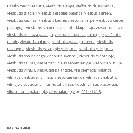
uzsakymas
,
viešbutis
,
viesbutis alanga
,
viešbutis druskininkai
,
viešbutis gradiali
,
viesbutis gradiali palanga
,
viesbutis green
,
viesbutis kaunas
,
viesbutis kaune
,
viešbutis kerpė
,
viesbutis kerpe
palangoje
,
viešbutis klaipėda
,
viešbutis klaipėdoje
,
viešbutis lietuva
,
viesbutis meduza palanga
,
viesbutis meduza palangoje
,
viešbutis
nidoje
,
viešbutis palanga
,
viesbutis palanga kainos
,
viešbutis
palangoje
,
viesbutis palangoje prie juros
,
viesbutis prie juros
,
viesbutis spa palanga
,
viesbutis sventoji
,
viesbutis sventojoje
,
viesbutis tauras
,
viesbutis vilniaus senamiestyje
,
viešbutis vilniuje
,
viešbutis vilnius
,
viezbuciai palangoje
,
vila diemedis palanga
,
vilniaus viesbuciai
,
vilniaus viesbuciai kainos
,
vilniaus viesbutis
,
vilniuje viesbuciai
,
vilnius hotel
,
vilnius hotels
,
vilnius viešbučiai
,
vilos nuoma palangoje
,
vilos palangoje
on
2014/11/13
.
PASIDALINIMUI