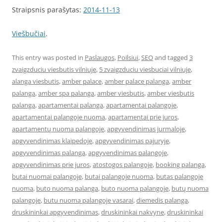
Straipsnis parašytas:
2014-11-13
Viešbučiai
.
This entry was posted in
Paslaugos
,
Poilsiui
,
SEO
and tagged
3
zvaigzduciu viesbutis vilniuje
,
5 zvaigzduciu viesbuciai vilniuje
,
alanga viesbutis
,
amber palace
,
amber palace palanga
,
amber
palanga
,
amber spa palanga
,
amber viesbutis
,
amber viesbutis
palanga
,
apartamentai palanga
,
apartamentai palangoje
,
apartamentai palangoje nuoma
,
apartamentai prie juros
,
apartamentų nuoma palangoje
,
apgyvendinimas jurmaloje
,
apgyvendinimas klaipedoje
,
apgyvendinimas pajuryje
,
apgyvendinimas palanga
,
apgyvendinimas palangoje
,
apgyvendinimas prie juros
,
atostogos palangoje
,
booking palanga
,
butai nuomai palangoje
,
butai palangoje nuoma
,
butas palangoje
nuoma
,
buto nuoma palanga
,
buto nuoma palangoje
,
butų nuoma
palangoje
,
butu nuoma palangoje vasarai
,
diemedis palanga
,
druskininkai apgyvendinimas
,
druskininkai nakvyne
,
druskininkai