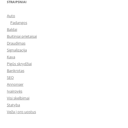
STRAIPSNIAI
Auto
Padangos
Baldai
Buitiniai prietaisai
Draudimas
Signalizacija
Kava
Pigūs skrydžiai
Bankrotas
SEO
Annonser
Įvairovės
Visi skelbimai
Statyba
Veža į oro uostus