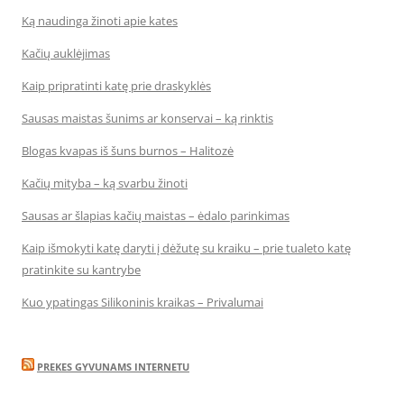
Ką naudinga žinoti apie kates
Kačių auklėjimas
Kaip pripratinti katę prie draskyklės
Sausas maistas šunims ar konservai – ką rinktis
Blogas kvapas iš šuns burnos – Halitozė
Kačių mityba – ką svarbu žinoti
Sausas ar šlapias kačių maistas – ėdalo parinkimas
Kaip išmokyti katę daryti į dėžutę su kraiku – prie tualeto katę
pratinkite su kantrybe
Kuo ypatingas Silikoninis kraikas – Privalumai
PREKES GYVUNAMS INTERNETU