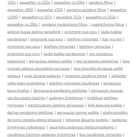
102s
|
aquaphor ro-202s
|
aquaphor ro-206s
|
vandens filtrai
|
aquaphor s800
|
aquaphor s550
|
geriamo vandens filtrai
|
aquaphor
s1000
|
aquaphor ro 101s
|
aquaphor 102s
|
aquaphor ro 202s
|
aquaphor ro 206s
|
vandens minkstinimo filtrai
|
nugeležinimo filtrai
|
pelesio kvapa galima panaikinti
|
priemone nuo voru
|
lauko kubilai
pardavimui
|
priemonė nuo vorų
|
telefonų remontas
|
kas yra seo
|
priemone nuo voru
|
telefonų remontas
|
telefonų remontas
|
priemonė nuo vorų
|
lauko kubilai pardavimui
|
seo straipsniu
talpinimas
|
geriausias pelėsio valiklis
|
seo straipsniu talpinimas
|
kaip
isvengti pelesio atsiradimo namuose
|
kaip išsirinkti geriausią valiklį
pelėsiui
|
puiki dovana vaikams
|
smagiam žaidimui kieme
|
aikštelės
vaikų laiko praleidimui
|
telefonų remontas naudingas
|
geriausias
kaciu kraikas
|
dazniausiai gendantys telefonai
|
geriausias maistas
sterilizuotoms katėms
|
padangų žymėjimas
|
mobiliųjų telefonų
remontas
|
sterilizuotoms katėms geriausias
|
kiek kainuoja kubilai
|
dažnai gendantys telefonai
|
geriausias vonios valiklis
|
elektromobiliu
ikrovimo stoteliu pletra lietuvoje
|
lietuvoje daugeja stoteliu
|
padangų
žymėjimas reikalingas
|
vasarinės padangos elektromobiliams
|
naudingas žieminių padangų žymėjimas
|
kuo naudingas remontas
|