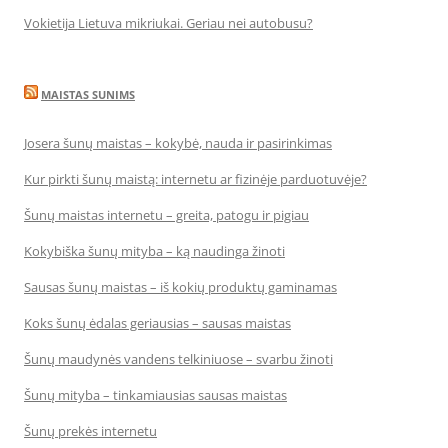
Vokietija Lietuva mikriukai. Geriau nei autobusu?
MAISTAS SUNIMS
Josera šunų maistas – kokybė, nauda ir pasirinkimas
Kur pirkti šunų maistą: internetu ar fizinėje parduotuvėje?
Šunų maistas internetu – greita, patogu ir pigiau
Kokybiška šunų mityba – ką naudinga žinoti
Sausas šunų maistas – iš kokių produktų gaminamas
Koks šunų ėdalas geriausias – sausas maistas
Šunų maudynės vandens telkiniuose – svarbu žinoti
Šunų mityba – tinkamiausias sausas maistas
Šunų prekės internetu