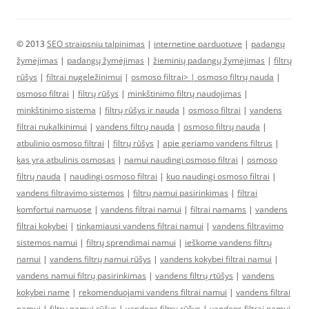
© 2013
SEO straipsniu talpinimas
|
internetine parduotuve
|
padangų
žymėjimas
|
padangų žymėjimas
|
žieminių padangų žymėjimas
|
filtrų
rūšys
|
filtrai nugeležinimui
|
osmoso filtrai> |
osmoso filtrų nauda
|
osmoso filtrai
|
filtrų rūšys
|
minkštinimo filtrų naudojimas
|
minkštinimo sistema
|
filtrų rūšys ir nauda
|
osmoso filtrai
|
vandens
filtrai nukalkinimui
|
vandens filtrų nauda
|
osmoso filtrų nauda
|
atbulinio osmoso filtrai
|
filtrų rūšys
|
apie geriamo vandens filtrus
|
kas yra atbulinis osmosas
|
namui naudingi osmoso filtrai
|
osmoso
filtrų nauda
|
naudingi osmoso filtrai
|
kuo naudingi osmoso filtrai
|
vandens filtravimo sistemos
|
filtrų namui pasirinkimas
|
filtrai
komfortui namuose
|
vandens filtrai namui
|
filtrai namams
|
vandens
filtrai kokybei
|
tinkamiausi vandens filtrai namui
|
vandens filtravimo
sistemos namui
|
filtrų sprendimai namui
|
ieškome vandens filtrų
namui
|
vandens filtrų namui rūšys
|
vandens kokybei filtrai namui
|
vandens namui filtrų pasirinkimas
|
vandens filtrų rtūšys
|
vandens
kokybei name
|
rekomenduojami vandens filtrai namui
|
vandens filtrai
namui
|
filtrų namui rūšys
|
vandens filtrų rūšys
|
vandens filtrai namui