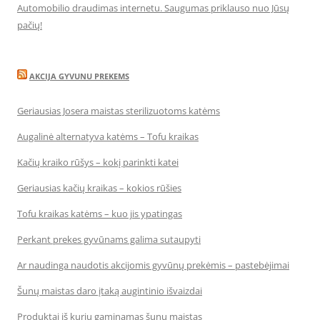
Automobilio draudimas internetu. Saugumas priklauso nuo Jūsų
pačių!
AKCIJA GYVUNU PREKEMS
Geriausias Josera maistas sterilizuotoms katėms
Augalinė alternatyva katėms – Tofu kraikas
Kačių kraiko rūšys – kokį parinkti katei
Geriausias kačių kraikas – kokios rūšies
Tofu kraikas katėms – kuo jis ypatingas
Perkant prekes gyvūnams galima sutaupyti
Ar naudinga naudotis akcijomis gyvūnų prekėmis – pastebėjimai
Šunų maistas daro įtaką augintinio išvaizdai
Produktai iš kurių gaminamas šunų maistas