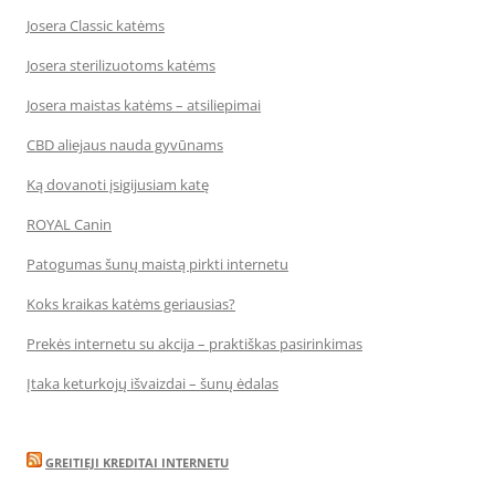
Josera Classic katėms
Josera sterilizuotoms katėms
Josera maistas katėms – atsiliepimai
CBD aliejaus nauda gyvūnams
Ką dovanoti įsigijusiam katę
ROYAL Canin
Patogumas šunų maistą pirkti internetu
Koks kraikas katėms geriausias?
Prekės internetu su akcija – praktiškas pasirinkimas
Įtaka keturkojų išvaizdai – šunų ėdalas
GREITIEJI KREDITAI INTERNETU