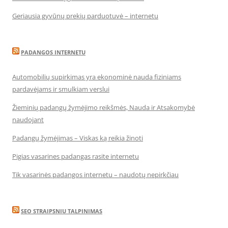
Geriausia gyvūnų prekių parduotuvė – internetu
PADANGOS INTERNETU
Automobilių supirkimas yra ekonominė nauda fiziniams
pardavėjams ir smulkiam verslui
Žieminių padangų žymėjimo reikšmės, Nauda ir Atsakomybė
naudojant
Padangų žymėjimas – Viskas ką reikia žinoti
Pigias vasarines padangas rasite internetu
Tik vasarinės padangos internetu – naudotų nepirkčiau
SEO STRAIPSNIU TALPINIMAS