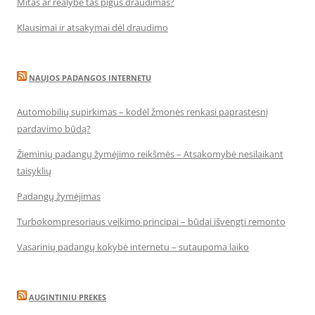
Mitas ar realybė tas pigus draudimas?
Klausimai ir atsakymai dėl draudimo
NAUJOS PADANGOS INTERNETU
Automobilių supirkimas – kodėl žmonės renkasi paprastesnį
pardavimo būdą?
Žieminių padangų žymėjimo reikšmės – Atsakomybė nesilaikant
taisyklių
Padangų žymėjimas
Turbokompresoriaus veikimo principai – būdai išvengti remonto
Vasarinių padangų kokybė internetu – sutaupoma laiko
AUGINTINIU PREKES