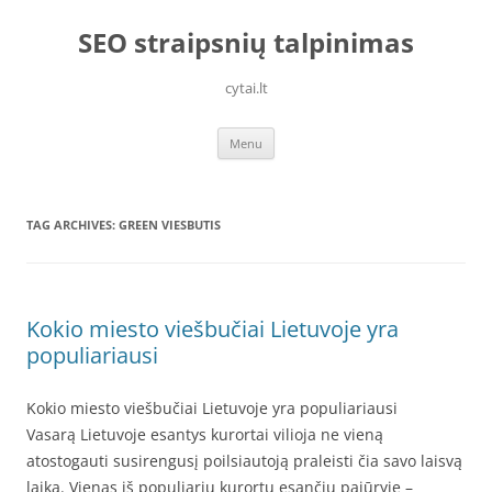
Skip
to
SEO straipsnių talpinimas
content
cytai.lt
Menu
TAG ARCHIVES:
GREEN VIESBUTIS
Kokio miesto viešbučiai Lietuvoje yra
populiariausi
Kokio miesto viešbučiai Lietuvoje yra populiariausi
Vasarą Lietuvoje esantys kurortai vilioja ne vieną
atostogauti susirengusį poilsiautoją praleisti čia savo laisvą
laiką. Vienas iš populiarių kurortų esančių pajūryje –