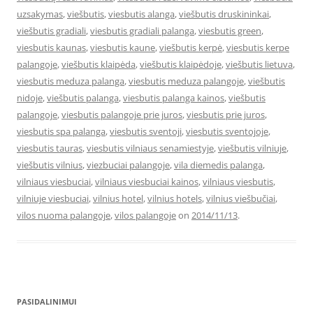
uzsakymas
,
viešbutis
,
viesbutis alanga
,
viešbutis druskininkai
,
viešbutis gradiali
,
viesbutis gradiali palanga
,
viesbutis green
,
viesbutis kaunas
,
viesbutis kaune
,
viešbutis kerpė
,
viesbutis kerpe
palangoje
,
viešbutis klaipėda
,
viešbutis klaipėdoje
,
viešbutis lietuva
,
viesbutis meduza palanga
,
viesbutis meduza palangoje
,
viešbutis
nidoje
,
viešbutis palanga
,
viesbutis palanga kainos
,
viešbutis
palangoje
,
viesbutis palangoje prie juros
,
viesbutis prie juros
,
viesbutis spa palanga
,
viesbutis sventoji
,
viesbutis sventojoje
,
viesbutis tauras
,
viesbutis vilniaus senamiestyje
,
viešbutis vilniuje
,
viešbutis vilnius
,
viezbuciai palangoje
,
vila diemedis palanga
,
vilniaus viesbuciai
,
vilniaus viesbuciai kainos
,
vilniaus viesbutis
,
vilniuje viesbuciai
,
vilnius hotel
,
vilnius hotels
,
vilnius viešbučiai
,
vilos nuoma palangoje
,
vilos palangoje
on
2014/11/13
.
PASIDALINIMUI