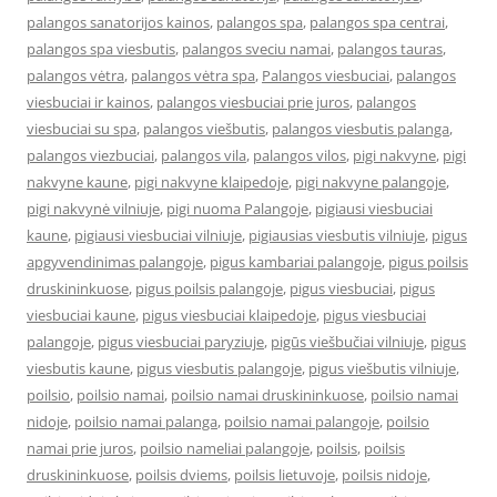
palangos sanatorijos kainos
,
palangos spa
,
palangos spa centrai
,
palangos spa viesbutis
,
palangos sveciu namai
,
palangos tauras
,
palangos vėtra
,
palangos vėtra spa
,
Palangos viesbuciai
,
palangos
viesbuciai ir kainos
,
palangos viesbuciai prie juros
,
palangos
viesbuciai su spa
,
palangos viešbutis
,
palangos viesbutis palanga
,
palangos viezbuciai
,
palangos vila
,
palangos vilos
,
pigi nakvyne
,
pigi
nakvyne kaune
,
pigi nakvyne klaipedoje
,
pigi nakvyne palangoje
,
pigi nakvynė vilniuje
,
pigi nuoma Palangoje
,
pigiausi viesbuciai
kaune
,
pigiausi viesbuciai vilniuje
,
pigiausias viesbutis vilniuje
,
pigus
apgyvendinimas palangoje
,
pigus kambariai palangoje
,
pigus poilsis
druskininkuose
,
pigus poilsis palangoje
,
pigus viesbuciai
,
pigus
viesbuciai kaune
,
pigus viesbuciai klaipedoje
,
pigus viesbuciai
palangoje
,
pigus viesbuciai paryziuje
,
pigūs viešbučiai vilniuje
,
pigus
viesbutis kaune
,
pigus viesbutis palangoje
,
pigus viešbutis vilniuje
,
poilsio
,
poilsio namai
,
poilsio namai druskininkuose
,
poilsio namai
nidoje
,
poilsio namai palanga
,
poilsio namai palangoje
,
poilsio
namai prie juros
,
poilsio nameliai palangoje
,
poilsis
,
poilsis
druskininkuose
,
poilsis dviems
,
poilsis lietuvoje
,
poilsis nidoje
,