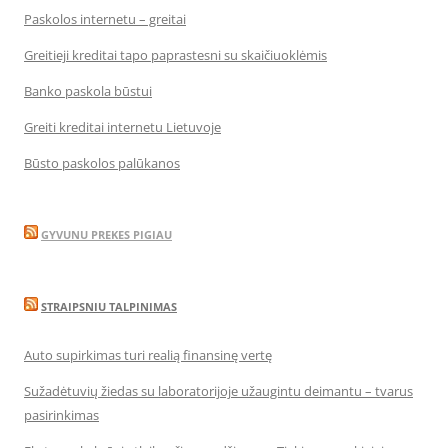
Paskolos internetu – greitai
Greitieji kreditai tapo paprastesni su skaičiuoklėmis
Banko paskola būstui
Greiti kreditai internetu Lietuvoje
Būsto paskolos palūkanos
GYVUNU PREKES PIGIAU
STRAIPSNIU TALPINIMAS
Auto supirkimas turi realią finansinę vertę
Sužadėtuvių žiedas su laboratorijoje užaugintu deimantu – tvarus
pasirinkimas