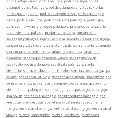
poilsis nidoje kainos
,
poilsis pajūryje
,
poilsis palanga
,
poilsis
palangoj
,
poilsis Palangoje
,
poilsis palangoje privatus sektorius
,
poilsis palangoje spa
,
poilsis palangoje su spa
,
poilsis palangoje
ziema
,
poilsis prie jūros
,
poilsis prie juros palangoje
,
poilsis spa
,
poilsis su nakvyne
,
pramogos palangoje
,
prie juros palanga
,
prie
parko viesbutis palanga
,
priejuros.lt palanga
,
romantiskas
savaitgalis palangoje
,
rygos viesbuciai
,
sabonio viesbutis palangoje
,
sanatorija gradiali palanga
,
sanatorija palanga
,
sanatorija palangoje
,
sanatorija palangoje kainos
,
sanatorijos palanga
,
sanatorijos
palangoje
,
sanatorijos palangoje kainos
,
savaitgalio poilsis
,
savaitgalio poilsis palangoje
,
savaitgalis palangoje
,
siauliai
viesbuciai
,
siauliu viesbuciai
,
smilčių vilos
,
smilciu vilos palanga
,
spa
centrai
,
spa centrai lietuvoje
,
spa centrai palangoje
,
spa centras
,
spa
centras palanga
,
spa centras palangoje
,
spa palanga
,
spa palanga
viesbutis
,
spa palangoje
,
spa paslaugos
,
spa paslaugos palangoje
,
spa poilsis
,
spa poilsis palangoje
,
spa proceduros palangoje
,
spa
viesbuciai
,
spa viesbutis
,
spa vilnius druskininkai
,
sveciu namai
nidoje
,
sveciu namai palanga
,
svečių namai palangoje
,
sveciu namai
vilniuje
,
šventoji energetikas
,
sventoji viesbuciai
,
sventosios