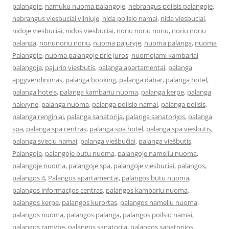
palangoje
,
namuku nuoma palangoje
,
nebrangus poilsis palangoje
,
nebrangus viesbuciai vilniuje
,
nida poilsio namai
,
nida viesbuciai
,
nidoje viesbuciai
,
nidos viesbuciai
,
noriu noriu noriu
,
noriu noriu
palanga
,
noriunoriu noriu
,
nuoma pajuryje
,
nuoma palanga
,
nuoma
Palangoje
,
nuoma palangoje prie juros
,
nuomojami kambariai
palangoje
,
pajurio viesbutis
,
palanga apartamentai
,
palanga
apgyvendinimas
,
palanga booking
,
palanga dabar
,
palanga hotel
,
palanga hotels
,
palanga kambariu nuoma
,
palanga kerpe
,
palanga
nakvyne
,
palanga nuoma
,
palanga poilsio namai
,
palanga poilsis
,
palanga renginiai
,
palanga sanatorija
,
palanga sanatorijos
,
palanga
spa
,
palanga spa centras
,
palanga spa hotel
,
palanga spa viesbutis
,
palanga sveciu namai
,
palanga viešbučiai
,
palanga viešbutis
,
Palangoje
,
palangoje butu nuoma
,
palangoje nameliu nuoma
,
palangoje nuoma
,
palangoje spa
,
palangoje viesbuciai
,
palangos
,
palangos 4
,
Palangos apartamentai
,
palangos butu nuoma
,
palangos informacijos centras
,
palangos kambariu nuoma
,
palangos kerpe
,
palangos kurortas
,
palangos nameliu nuoma
,
palangos nuoma
,
palangos palanga
,
palangos poilsio namai
,
palangos ramybe
,
palangos sanatorija
,
palangos sanatorijos
,