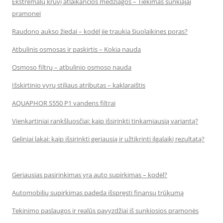
Ekstremalų krūvį atlaikančios medžiagos – Tiekimas sunkiajai
pramonei
Raudono aukso žiedai – kodėl jie traukia šiuolaikines poras?
Atbulinis osmosas ir paskirtis – Kokia nauda
Osmoso filtrų – atbulinio osmoso nauda
Išskirtinio vyrų stiliaus atributas – kaklaraištis
AQUAPHOR S550 P1 vandens filtrai
Vienkartiniai rankšluosčiai: kaip išsirinkti tinkamiausią variantą?
Geliniai lakai: kaip išsirinkti geriausią ir užtikrinti ilgalaikį rezultatą?
Geriausias pasirinkimas yra auto supirkimas – kodėl?
Automobilių supirkimas padeda išspręsti finansų trūkumą
Tekinimo paslaugos ir realūs pavyzdžiai iš sunkiosios pramonės