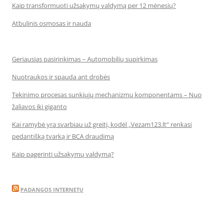
Kaip transformuoti užsakymų valdymą per 12 mėnesių?
Atbulinis osmosas ir nauda
Geriausias pasirinkimas – Automobilių supirkimas
Nuotraukos ir spauda ant drobės
Tekinimo procesas sunkiųjų mechanizmų komponentams – Nuo
žaliavos iki giganto
Kai ramybė yra svarbiau už greitį, kodėl „Vezam123.lt“ renkasi
pedantišką tvarką ir BCA draudimą
Kaip pagerinti užsakymų valdymą?
PADANGOS INTERNETU