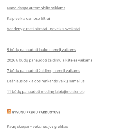
Nano danga automobilio stiklams
Kaip veikia osmoso filtrai
Vandenyje rasti nitratai - poveikis sveikatai
5 būdų panaudoti lauko namelį vaikams
2026 6 būdų panaudoti žaidimų aikšteles vaikams
7 būdų panaudoti žaidimų namelį vaikams
Dažniausios klaidos renkantis vaikų namelius
11 būdų panaudoti medinę laipiojimo sienelę
GYVUNU PREKIU PARDUOTUVE
Kačių skiepai – vakcinacijos grafikas