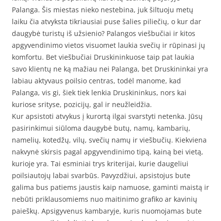
Palanga. Šis miestas nieko nestebina, juk šiltuoju metų
laiku čia atvyksta tikriausiai puse šalies piliečių, o kur dar
daugybė turistų iš užsienio? Palangos viešbučiai ir kitos
apgyvendinimo vietos visuomet laukia svečių ir rūpinasi jų
komfortu. Bet viešbučiai Druskininkuose taip pat laukia
savo klientų ne ką mažiau nei Palanga, bet Druskininkai yra
labiau aktyvaus poilsio centras, todėl manome, kad
Palanga, vis gi, šiek tiek lenkia Druskininkus, nors kai
kuriose srityse, pozicijų, gal ir neužleidžia.
Kur apsistoti atvykus į kurortą ilgai svarstyti netenka. Jūsų
pasirinkimui siūloma daugybė butų, namų, kambarių,
namelių, kotedžų, vilų, svečių namų ir viešbučių. Kiekviena
nakvynė skirsis pagal apgyvendinimo tipą, kainą bei vietą,
kurioje yra. Tai esminiai trys kriterijai, kurie daugeliui
poilsiautojų labai svarbūs. Pavyzdžiui, apsistojus bute
galima bus patiems jaustis kaip namuose, gaminti maistą ir
nebūti priklausomiems nuo maitinimo grafiko ar kavinių
paieškų. Apsigyvenus kambaryje, kuris nuomojamas bute