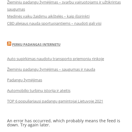
Žieminių padangų žymėjimas – svarbu vairuotojams ir užtikrintas
saugumas
Medinės vaikų žaidimų aikštelės – kaip išsirinkti
CBD aliejaus nauda sportuojantiems – naudoti gali visi
PERKU PADANGAS INTERNETU
Auto supirkimas naudotų transporto priemonių rinkoje
Žieminių padangų žymėjimas – saugumas ir nauda
Padangų žymėjimas
Automobilio turbinų istorija ir ateitis
TOP 6 populiariausi padangų gamintojai Lietuvoje 2021
An error has occurred, which probably means the feed is
down. Try again later.