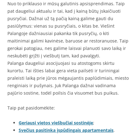
Nuo to priklauso ir mūsų galutinis apsisprendimas. Taip
pat daugeliui aktualu ir tai, kad į kainą būtų įskaičiuoti
pusryčiai. Dažnai už tą pačią kainą galime gauti du
pasiūlymus: vienas su pusryčiais, o kitas be. Viešint
Palangoje dažniausiai pakanka tik pusryčių, o kiti
maitinimai galimi kavinėse, baruose ar restoranuose. Taip
gerokai patogiau, nes galime laisvai planuoti savo laiką ir
neskubėti grįžti į viešbutį tam, kad pavalgyti.
Palanga daugeliui asocijuojasi su atostogoms skirtu
kurortu. Tai išties labai gera vieta pailsėti ir turiningai
praleisti laiką prie jūros mėgaujantis paplūdimiais, miesto
renginiais ir pušynais. Juk Palanga dažnai vadinama
pajūrio sostine, todėl poilsis čia visuomet bus puikus.
Taip pat pasidomėkite:
Geriausi vietos viešbučiai sostinėje
;
Svečius pasitinka įspūdingais apartamentais
.