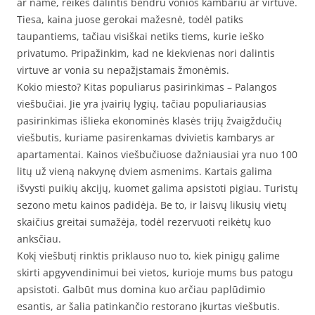
ar name, reikės dalintis bendru vonios kambariu ar virtuve.
Tiesa, kaina juose gerokai mažesnė, todėl patiks
taupantiems, tačiau visiškai netiks tiems, kurie ieško
privatumo. Pripažinkim, kad ne kiekvienas nori dalintis
virtuve ar vonia su nepažįstamais žmonėmis.
Kokio miesto? Kitas populiarus pasirinkimas – Palangos
viešbučiai. Jie yra įvairių lygių, tačiau populiariausias
pasirinkimas išlieka ekonominės klasės trijų žvaigždučių
viešbutis, kuriame pasirenkamas dvivietis kambarys ar
apartamentai. Kainos viešbučiuose dažniausiai yra nuo 100
litų už vieną nakvynę dviem asmenims. Kartais galima
išvysti puikių akcijų, kuomet galima apsistoti pigiau. Turistų
sezono metu kainos padidėja. Be to, ir laisvų likusių vietų
skaičius greitai sumažėja, todėl rezervuoti reikėtų kuo
anksčiau.
Kokį viešbutį rinktis priklauso nuo to, kiek pinigų galime
skirti apgyvendinimui bei vietos, kurioje mums bus patogu
apsistoti. Galbūt mus domina kuo arčiau paplūdimio
esantis, ar šalia patinkančio restorano įkurtas viešbutis.