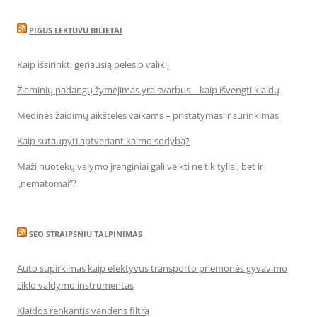
PIGUS LEKTUVU BILIETAI
Kaip išsirinkti geriausią pelėsio valiklį
Žieminių padangų žymėjimas yra svarbus – kaip išvengti klaidų
Medinės žaidimų aikštelės vaikams – pristatymas ir surinkimas
Kaip sutaupyti aptveriant kaimo sodybą?
Maži nuotekų valymo įrenginiai gali veikti ne tik tyliai, bet ir
„nematomai‘‘?
SEO STRAIPSNIU TALPINIMAS
Auto supirkimas kaip efektyvus transporto priemonės gyvavimo
ciklo valdymo instrumentas
Klaidos renkantis vandens filtrą