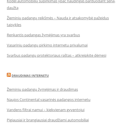
Kodėl automobilių supirkimas ypač naudingas parduodant seną,
daužtą
Žieminių padangų reikšmės – Nauda ir atsakomybė pažeidus
taisykles
Renkantis padangas žymėjimas yra svarbus
Vasarinių padangų pirkimo internetu privalumai
Svarbus padangų protektoriaus raštas – atkreipkite dėmesį
DRAUDIMAS INTERNETU
Žieminių padangų žymėjimas ir draudimas
Naujos Continental vasarinės padangos internetu
Vandens filtrai namui – kiekvienam gyventojui
Pigiausiai ir brangiausiai draudžiami automobiliai