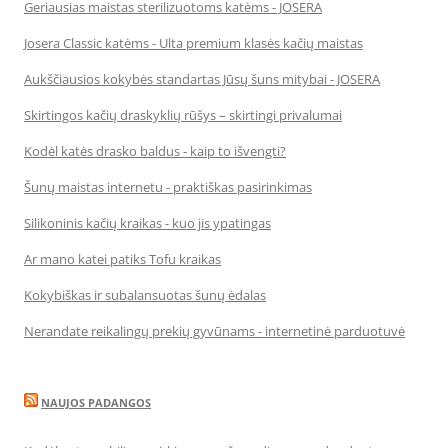
Geriausias maistas sterilizuotoms katėms - JOSERA
Josera Classic katėms - Ulta premium klasės kačių maistas
Aukščiausios kokybės standartas Jūsų šuns mitybai - JOSERA
Skirtingos kačių draskyklių rūšys – skirtingi privalumai
Kodėl katės drasko baldus - kaip to išvengti?
Šunų maistas internetu - praktiškas pasirinkimas
Silikoninis kačių kraikas - kuo jis ypatingas
Ar mano katei patiks Tofu kraikas
Kokybiškas ir subalansuotas šunų ėdalas
Nerandate reikalingų prekių gyvūnams - internetinė parduotuvė
NAUJOS PADANGOS