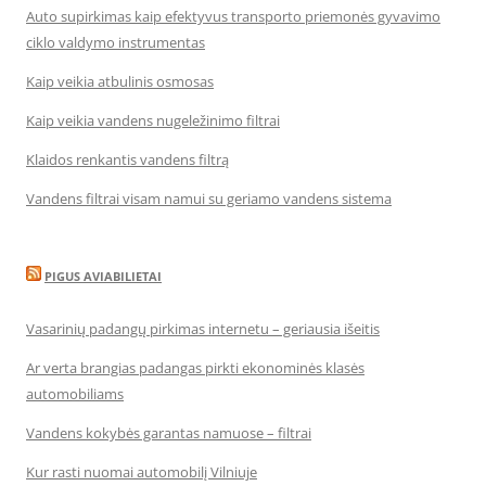
Auto supirkimas kaip efektyvus transporto priemonės gyvavimo
ciklo valdymo instrumentas
Kaip veikia atbulinis osmosas
Kaip veikia vandens nugeležinimo filtrai
Klaidos renkantis vandens filtrą
Vandens filtrai visam namui su geriamo vandens sistema
PIGUS AVIABILIETAI
Vasarinių padangų pirkimas internetu – geriausia išeitis
Ar verta brangias padangas pirkti ekonominės klasės
automobiliams
Vandens kokybės garantas namuose – filtrai
Kur rasti nuomai automobilį Vilniuje