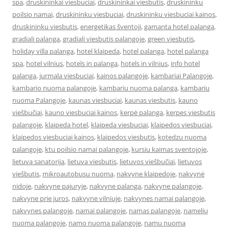
spa
,
druskininkai viesbuciai
,
druskininkai viesbutis
,
druskininku
poilsio namai
,
druskininku viesbuciai
,
druskininku viesbuciai kainos
,
druskininku viesbutis
,
energetikas šventoji
,
gamanta hotel palanga
,
gradiali palanga
,
gradiali viesbutis palangoje
,
green viesbutis
,
holiday villa palanga
,
hotel klaipeda
,
hotel palanga
,
hotel palanga
spa
,
hotel vilnius
,
hotels in palanga
,
hotels in vilnius
,
info hotel
palanga
,
jurmala viesbuciai
,
kainos palangoje
,
kambariai Palangoje
,
kambario nuoma palangoje
,
kambariu nuoma palanga
,
kambariu
nuoma Palangoje
,
kaunas viesbuciai
,
kaunas viesbutis
,
kauno
viešbučiai
,
kauno viesbuciai kainos
,
kerpė palanga
,
kerpes viesbutis
palangoje
,
klaipeda hotel
,
klaipeda viesbuciai
,
klaipedos viesbuciai
,
klaipedos viesbuciai kainos
,
klaipedos viesbutis
,
kotedzu nuoma
palangoje
,
ktu poilsio namai palangoje
,
kursiu kaimas sventojoje
,
lietuva sanatorija
,
lietuva viesbutis
,
lietuvos viešbučiai
,
lietuvos
viešbutis
,
mikroautobusu nuoma
,
nakvyne klaipedoje
,
nakvynė
nidoje
,
nakvyne pajuryje
,
nakvyne palanga
,
nakvyne palangoje
,
nakvyne prie juros
,
nakvyne vilniuje
,
nakvynes namai palangoje
,
nakvynes palangoje
,
namai palangoje
,
namas palangoje
,
namelių
nuoma palangoje
,
namo nuoma palangoje
,
namu nuoma