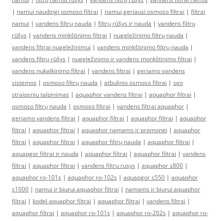
|
namui naudingi osmoso filtrai
|
namui geriausi osmoso filtrai
|
filtrai
namui
|
vandens filtrų nauda
|
filtrų rūšys ir nauda
|
vandens filtrų
rūšys
|
vandens minkštinimo filtrai
|
nugeležinimo filtrų nauda
|
vandens filtrai nugeležinimui
|
vandens minkštinimo filtrų nauda
|
vandens filtrų rūšys
|
nugeležinimo ir vandens monkštinimo filtrai
|
vandens nukalkinimo filtrai
|
vandens filtrai
|
geriamo vandens
sistemos
|
osmoso filtrų nauda
|
atbulinio osmoso filtrai
|
seo
straipsniu talpinimas
|
aquaphor vandens filtrai
|
aquaphor filtrai
|
osmoso filtrų nauda
|
osmoso filtrai
|
vandens filtrai aquaphor
|
geriamo vandens filtrai
|
aquaphor filtrai
|
aquaphor filtrai
|
aquaphor
filtrai
|
aquaphor filtrai
|
aquaphor namams ir pramonei
|
aquaphor
filtrai
|
aquaphor filtrai
|
aquaphor filtrų nauda
|
aquaphor filtrai
|
aquapgor filtrai ir nauda
|
aquaphor filtrai
|
aquaphor filtrai
|
vandens
filtrai
|
aquaphor filtrai
|
vandens filtru rusys
|
aquaphor s800
|
aquaphor ro-101s
|
aquaphor ro-102s
|
aquapgor s550
|
aquaphor
s1000
|
namui ir biurui aquaphor filtrai
|
namams ir biurui aquaphor
filtrai
|
kodel aquaphor filtrai
|
aquaphor filtrai
|
vandens filtrai
|
aquaphor filtrai
|
aquaphor ro-101s
|
aquaphor ro-202s
|
aquaphor ro-