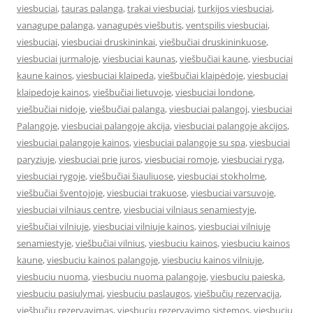
viesbuciai
,
tauras palanga
,
trakai viesbuciai
,
turkijos viesbuciai
,
vanagupe palanga
,
vanagupės viešbutis
,
ventspilis viesbuciai
,
viesbuciai
,
viesbuciai druskininkai
,
viešbučiai druskininkuose
,
viesbuciai jurmaloje
,
viesbuciai kaunas
,
viešbučiai kaune
,
viesbuciai
kaune kainos
,
viesbuciai klaipeda
,
viešbučiai klaipėdoje
,
viesbuciai
klaipedoje kainos
,
viešbučiai lietuvoje
,
viesbuciai londone
,
viešbučiai nidoje
,
viešbučiai palanga
,
viesbuciai palangoj
,
viesbuciai
Palangoje
,
viesbuciai palangoje akcija
,
viesbuciai palangoje akcijos
,
viesbuciai palangoje kainos
,
viesbuciai palangoje su spa
,
viesbuciai
paryziuje
,
viesbuciai prie juros
,
viesbuciai romoje
,
viesbuciai ryga
,
viesbuciai rygoje
,
viešbučiai šiauliuose
,
viesbuciai stokholme
,
viešbučiai šventojoje
,
viesbuciai trakuose
,
viesbuciai varsuvoje
,
viesbuciai vilniaus centre
,
viesbuciai vilniaus senamiestyje
,
viešbučiai vilniuje
,
viesbuciai vilniuje kainos
,
viesbuciai vilniuje
senamiestyje
,
viešbučiai vilnius
,
viesbuciu kainos
,
viesbuciu kainos
kaune
,
viesbuciu kainos palangoje
,
viesbuciu kainos vilniuje
,
viesbuciu nuoma
,
viesbuciu nuoma palangoje
,
viesbuciu paieska
,
viesbuciu pasiulymai
,
viesbuciu paslaugos
,
viešbučių rezervacija
,
viešbučių rezervavimas
,
viesbuciu rezervavimo sistemos
,
viesbuciu