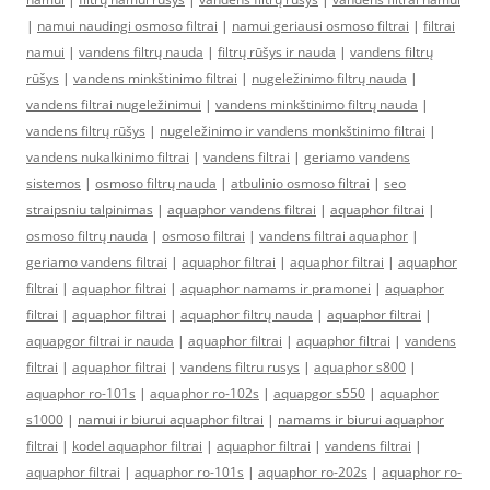
|
namui naudingi osmoso filtrai
|
namui geriausi osmoso filtrai
|
filtrai
namui
|
vandens filtrų nauda
|
filtrų rūšys ir nauda
|
vandens filtrų
rūšys
|
vandens minkštinimo filtrai
|
nugeležinimo filtrų nauda
|
vandens filtrai nugeležinimui
|
vandens minkštinimo filtrų nauda
|
vandens filtrų rūšys
|
nugeležinimo ir vandens monkštinimo filtrai
|
vandens nukalkinimo filtrai
|
vandens filtrai
|
geriamo vandens
sistemos
|
osmoso filtrų nauda
|
atbulinio osmoso filtrai
|
seo
straipsniu talpinimas
|
aquaphor vandens filtrai
|
aquaphor filtrai
|
osmoso filtrų nauda
|
osmoso filtrai
|
vandens filtrai aquaphor
|
geriamo vandens filtrai
|
aquaphor filtrai
|
aquaphor filtrai
|
aquaphor
filtrai
|
aquaphor filtrai
|
aquaphor namams ir pramonei
|
aquaphor
filtrai
|
aquaphor filtrai
|
aquaphor filtrų nauda
|
aquaphor filtrai
|
aquapgor filtrai ir nauda
|
aquaphor filtrai
|
aquaphor filtrai
|
vandens
filtrai
|
aquaphor filtrai
|
vandens filtru rusys
|
aquaphor s800
|
aquaphor ro-101s
|
aquaphor ro-102s
|
aquapgor s550
|
aquaphor
s1000
|
namui ir biurui aquaphor filtrai
|
namams ir biurui aquaphor
filtrai
|
kodel aquaphor filtrai
|
aquaphor filtrai
|
vandens filtrai
|
aquaphor filtrai
|
aquaphor ro-101s
|
aquaphor ro-202s
|
aquaphor ro-