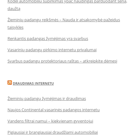
Kodėl automobilių supirkimas ypač naudingas parduodant seną,
daužtą
Žieminių padangų reikšmės – Nauda ir atsakomybė pažeidus
taisykles
Renkantis padangas žymėjimas yra svarbus
Vasarinių padangų pirkimo internetu privalumai
Svarbus padangų protektoriaus raštas – atkreipkite dėmesį
DRAUDIMAS INTERNETU
Žieminių padangų žymėjimas ir draudimas
Naujos Continental vasarinės padangos internetu
Vandens filtrai namui – kiekvienam gyventojui
Pigiausiai ir brangiausiai draudžiami automobiliai