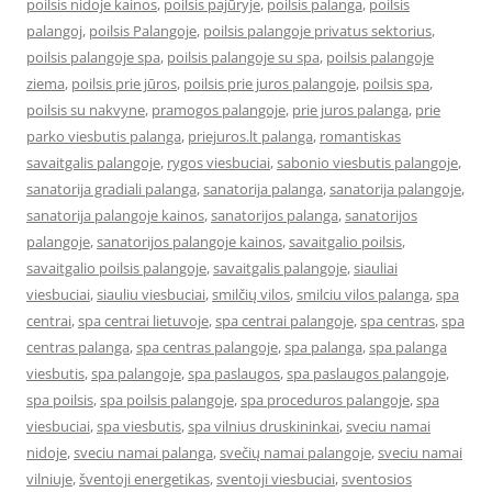
poilsis nidoje kainos
,
poilsis pajūryje
,
poilsis palanga
,
poilsis
palangoj
,
poilsis Palangoje
,
poilsis palangoje privatus sektorius
,
poilsis palangoje spa
,
poilsis palangoje su spa
,
poilsis palangoje
ziema
,
poilsis prie jūros
,
poilsis prie juros palangoje
,
poilsis spa
,
poilsis su nakvyne
,
pramogos palangoje
,
prie juros palanga
,
prie
parko viesbutis palanga
,
priejuros.lt palanga
,
romantiskas
savaitgalis palangoje
,
rygos viesbuciai
,
sabonio viesbutis palangoje
,
sanatorija gradiali palanga
,
sanatorija palanga
,
sanatorija palangoje
,
sanatorija palangoje kainos
,
sanatorijos palanga
,
sanatorijos
palangoje
,
sanatorijos palangoje kainos
,
savaitgalio poilsis
,
savaitgalio poilsis palangoje
,
savaitgalis palangoje
,
siauliai
viesbuciai
,
siauliu viesbuciai
,
smilčių vilos
,
smilciu vilos palanga
,
spa
centrai
,
spa centrai lietuvoje
,
spa centrai palangoje
,
spa centras
,
spa
centras palanga
,
spa centras palangoje
,
spa palanga
,
spa palanga
viesbutis
,
spa palangoje
,
spa paslaugos
,
spa paslaugos palangoje
,
spa poilsis
,
spa poilsis palangoje
,
spa proceduros palangoje
,
spa
viesbuciai
,
spa viesbutis
,
spa vilnius druskininkai
,
sveciu namai
nidoje
,
sveciu namai palanga
,
svečių namai palangoje
,
sveciu namai
vilniuje
,
šventoji energetikas
,
sventoji viesbuciai
,
sventosios