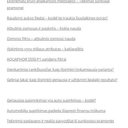
Ekstremalų krūvį atlaikančios medžiagos – Tiekimas sunkiajai
pramonei
Raudono aukso žiedai – kodėl jie traukia šiuolaikines poras?
Atbulinis osmosas ir paskirtis – Kokia nauda
Osmoso filtrų – atbulinio osmoso nauda
Išskirtinio vyrų stiliaus atributas – kaklaraištis
AQUAPHOR S550 P1 vandens filtrai
Vienkartiniai rankšluosčiai: kaip išsirinkti tinkamiausią variantą?
Geliniai lakai: kaip išsirinkti geriausią ir užtikrinti ilgalaikį rezultatą?
Geriausias pasirinkimas yra auto supirkimas – kodėl?
Automobilių supirkimas padeda išspręsti finansų trūkumą
Tekinimo paslaugos ir realūs pavyzdžiai iš sunkiosios pramonės