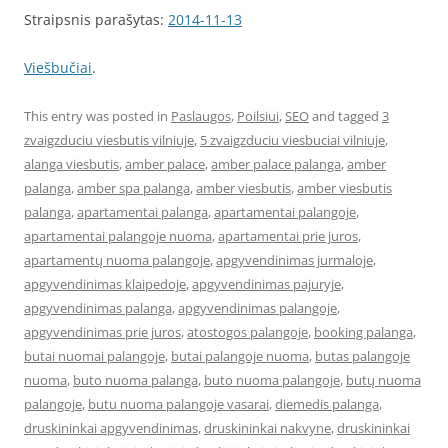
Straipsnis parašytas:
2014-11-13
Viešbučiai
.
This entry was posted in
Paslaugos
,
Poilsiui
,
SEO
and tagged
3
zvaigzduciu viesbutis vilniuje
,
5 zvaigzduciu viesbuciai vilniuje
,
alanga viesbutis
,
amber palace
,
amber palace palanga
,
amber
palanga
,
amber spa palanga
,
amber viesbutis
,
amber viesbutis
palanga
,
apartamentai palanga
,
apartamentai palangoje
,
apartamentai palangoje nuoma
,
apartamentai prie juros
,
apartamentų nuoma palangoje
,
apgyvendinimas jurmaloje
,
apgyvendinimas klaipedoje
,
apgyvendinimas pajuryje
,
apgyvendinimas palanga
,
apgyvendinimas palangoje
,
apgyvendinimas prie juros
,
atostogos palangoje
,
booking palanga
,
butai nuomai palangoje
,
butai palangoje nuoma
,
butas palangoje
nuoma
,
buto nuoma palanga
,
buto nuoma palangoje
,
butų nuoma
palangoje
,
butu nuoma palangoje vasarai
,
diemedis palanga
,
druskininkai apgyvendinimas
,
druskininkai nakvyne
,
druskininkai