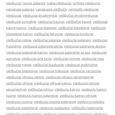
viesbuciai
,
tauras palanga
,
trakai viesbuciai
,
turkijos viesbuciai
,
vanagupe palanga
,
vanagupės viešbutis
,
ventspilis viesbuciai
,
viesbuciai
,
viesbuciai druskininkai
,
viešbučiai druskininkuose
,
viesbuciai jurmaloje
,
viesbuciai kaunas
,
viešbučiai kaune
,
viesbuciai
kaune kainos
,
viesbuciai klaipeda
,
viešbučiai klaipėdoje
,
viesbuciai
klaipedoje kainos
,
viešbučiai lietuvoje
,
viesbuciai londone
,
viešbučiai nidoje
,
viešbučiai palanga
,
viesbuciai palangoj
,
viesbuciai
Palangoje
,
viesbuciai palangoje akcija
,
viesbuciai palangoje akcijos
,
viesbuciai palangoje kainos
,
viesbuciai palangoje su spa
,
viesbuciai
paryziuje
,
viesbuciai prie juros
,
viesbuciai romoje
,
viesbuciai ryga
,
viesbuciai rygoje
,
viešbučiai šiauliuose
,
viesbuciai stokholme
,
viešbučiai šventojoje
,
viesbuciai trakuose
,
viesbuciai varsuvoje
,
viesbuciai vilniaus centre
,
viesbuciai vilniaus senamiestyje
,
viešbučiai vilniuje
,
viesbuciai vilniuje kainos
,
viesbuciai vilniuje
senamiestyje
,
viešbučiai vilnius
,
viesbuciu kainos
,
viesbuciu kainos
kaune
,
viesbuciu kainos palangoje
,
viesbuciu kainos vilniuje
,
viesbuciu nuoma
,
viesbuciu nuoma palangoje
,
viesbuciu paieska
,
viesbuciu pasiulymai
,
viesbuciu paslaugos
,
viešbučių rezervacija
,
viešbučių rezervavimas
,
viesbuciu rezervavimo sistemos
,
viesbuciu