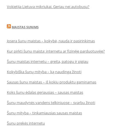
Vokietija Lietuva mikriukai. Geriau nei autobusu?
MAISTAS SUNIMS
Josera šunų maistas – kokybė, nauda ir pasirinkimas
Kur pirkti šunų maistą: internetu ar fizinėje parduotuvėje?
Šunų maistas internetu – greita, patogu ir pigiau
Kokybiška šunų mityba – ką naudinga žinoti
Sausas šunų maistas – iš kokių produktų gaminamas
Koks šunų ėdalas geriausias – sausas maistas
Šunų maudynės vandens telkiniuose – svarbu žinoti
Šunų mityba – tinkamiausias sausas maistas
Šunų prekės internetu