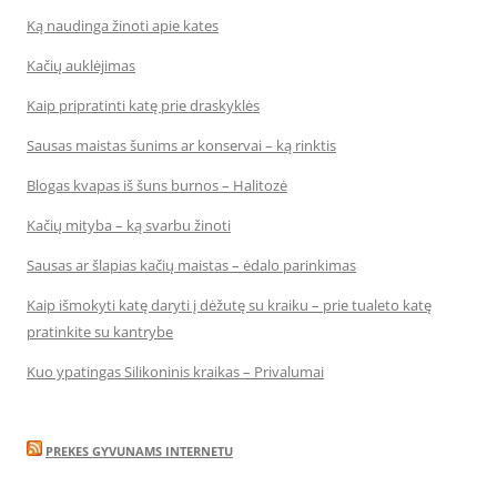
Ką naudinga žinoti apie kates
Kačių auklėjimas
Kaip pripratinti katę prie draskyklės
Sausas maistas šunims ar konservai – ką rinktis
Blogas kvapas iš šuns burnos – Halitozė
Kačių mityba – ką svarbu žinoti
Sausas ar šlapias kačių maistas – ėdalo parinkimas
Kaip išmokyti katę daryti į dėžutę su kraiku – prie tualeto katę
pratinkite su kantrybe
Kuo ypatingas Silikoninis kraikas – Privalumai
PREKES GYVUNAMS INTERNETU