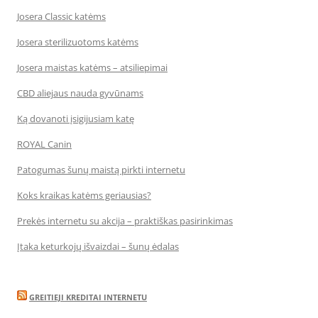
Josera Classic katėms
Josera sterilizuotoms katėms
Josera maistas katėms – atsiliepimai
CBD aliejaus nauda gyvūnams
Ką dovanoti įsigijusiam katę
ROYAL Canin
Patogumas šunų maistą pirkti internetu
Koks kraikas katėms geriausias?
Prekės internetu su akcija – praktiškas pasirinkimas
Įtaka keturkojų išvaizdai – šunų ėdalas
GREITIEJI KREDITAI INTERNETU