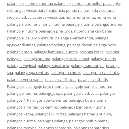
palangoje
,
namuku nuoma palangoje
,
nebrangus poilsis palangoje
,
nebrangus viesbuciai vilniuje
,
nida poilsio namai
,
nida viesbuciai
,
nidoje viesbuciai
,
nidos viesbuciai
,
noriu noriu noriu
,
noriu noriu
palanga
,
noriunoriu noriu
,
nuoma pajuryje
,
nuoma palanga
,
nuoma
Palangoje
,
nuoma palangoje prie juros
,
nuomojami kambariai
palangoje
,
pajurio viesbutis
,
palanga apartamentai
,
palanga
apgyvendinimas
,
palanga booking
,
palanga dabar
,
palanga hotel
,
palanga hotels
,
palanga kambariu nuoma
,
palanga kerpe
,
palanga
nakvyne
,
palanga nuoma
,
palanga poilsio namai
,
palanga poilsis
,
palanga renginiai
,
palanga sanatorija
,
palanga sanatorijos
,
palanga
spa
,
palanga spa centras
,
palanga spa hotel
,
palanga spa viesbutis
,
palanga sveciu namai
,
palanga viešbučiai
,
palanga viešbutis
,
Palangoje
,
palangoje butu nuoma
,
palangoje nameliu nuoma
,
palangoje nuoma
,
palangoje spa
,
palangoje viesbuciai
,
palangos
,
palangos 4
,
Palangos apartamentai
,
palangos butu nuoma
,
palangos informacijos centras
,
palangos kambariu nuoma
,
palangos kerpe
,
palangos kurortas
,
palangos nameliu nuoma
,
palangos nuoma
,
palangos palanga
,
palangos poilsio namai
,
palangos ramybe
,
palangos sanatorija
,
palangos sanatorijos
,