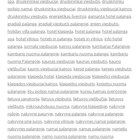
spa
,
druskininkai viesbuciai
,
druskininkai viesbutis
,
druskininku
poilsio namai
,
druskininku viesbuciai
,
druskininku viesbuciai kainos
,
druskininku viesbutis
,
energetikas šventoji
,
gamanta hotel palanga
,
gradiali palanga
,
gradiali viesbutis palangoje
,
green viesbutis
,
holiday villa palanga
,
hotel klaipeda
,
hotel palanga
,
hotel palanga
spa
,
hotel vilnius
,
hotels in palanga
,
hotels in vilnius
,
info hotel
palanga
,
jurmala viesbuciai
,
kainos palangoje
,
kambariai Palangoje
,
kambario nuoma palangoje
,
kambariu nuoma palanga
,
kambariu
nuoma Palangoje
,
kaunas viesbuciai
,
kaunas viesbutis
,
kauno
viešbučiai
,
kauno viesbuciai kainos
,
kerpė palanga
,
kerpes viesbutis
palangoje
,
klaipeda hotel
,
klaipeda viesbuciai
,
klaipedos viesbuciai
,
klaipedos viesbuciai kainos
,
klaipedos viesbutis
,
kotedzu nuoma
palangoje
,
ktu poilsio namai palangoje
,
kursiu kaimas sventojoje
,
lietuva sanatorija
,
lietuva viesbutis
,
lietuvos viešbučiai
,
lietuvos
viešbutis
,
mikroautobusu nuoma
,
nakvyne klaipedoje
,
nakvynė
nidoje
,
nakvyne pajuryje
,
nakvyne palanga
,
nakvyne palangoje
,
nakvyne prie juros
,
nakvyne vilniuje
,
nakvynes namai palangoje
,
nakvynes palangoje
,
namai palangoje
,
namas palangoje
,
namelių
nuoma palangoje
,
namo nuoma palangoje
,
namu nuoma