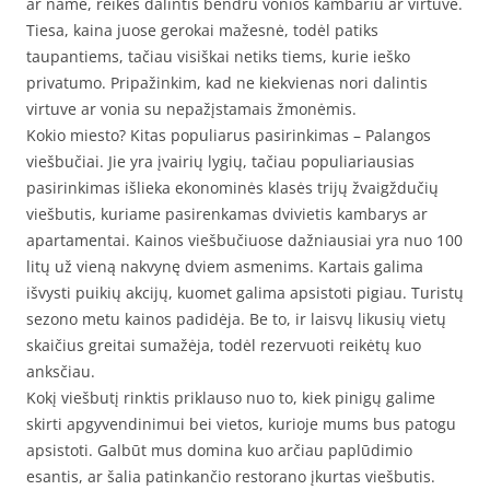
ar name, reikės dalintis bendru vonios kambariu ar virtuve.
Tiesa, kaina juose gerokai mažesnė, todėl patiks
taupantiems, tačiau visiškai netiks tiems, kurie ieško
privatumo. Pripažinkim, kad ne kiekvienas nori dalintis
virtuve ar vonia su nepažįstamais žmonėmis.
Kokio miesto? Kitas populiarus pasirinkimas – Palangos
viešbučiai. Jie yra įvairių lygių, tačiau populiariausias
pasirinkimas išlieka ekonominės klasės trijų žvaigždučių
viešbutis, kuriame pasirenkamas dvivietis kambarys ar
apartamentai. Kainos viešbučiuose dažniausiai yra nuo 100
litų už vieną nakvynę dviem asmenims. Kartais galima
išvysti puikių akcijų, kuomet galima apsistoti pigiau. Turistų
sezono metu kainos padidėja. Be to, ir laisvų likusių vietų
skaičius greitai sumažėja, todėl rezervuoti reikėtų kuo
anksčiau.
Kokį viešbutį rinktis priklauso nuo to, kiek pinigų galime
skirti apgyvendinimui bei vietos, kurioje mums bus patogu
apsistoti. Galbūt mus domina kuo arčiau paplūdimio
esantis, ar šalia patinkančio restorano įkurtas viešbutis.