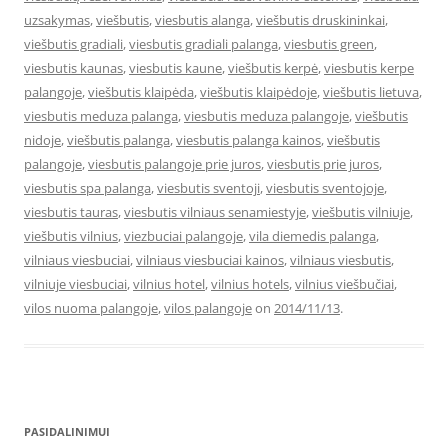
uzsakymas
,
viešbutis
,
viesbutis alanga
,
viešbutis druskininkai
,
viešbutis gradiali
,
viesbutis gradiali palanga
,
viesbutis green
,
viesbutis kaunas
,
viesbutis kaune
,
viešbutis kerpė
,
viesbutis kerpe
palangoje
,
viešbutis klaipėda
,
viešbutis klaipėdoje
,
viešbutis lietuva
,
viesbutis meduza palanga
,
viesbutis meduza palangoje
,
viešbutis
nidoje
,
viešbutis palanga
,
viesbutis palanga kainos
,
viešbutis
palangoje
,
viesbutis palangoje prie juros
,
viesbutis prie juros
,
viesbutis spa palanga
,
viesbutis sventoji
,
viesbutis sventojoje
,
viesbutis tauras
,
viesbutis vilniaus senamiestyje
,
viešbutis vilniuje
,
viešbutis vilnius
,
viezbuciai palangoje
,
vila diemedis palanga
,
vilniaus viesbuciai
,
vilniaus viesbuciai kainos
,
vilniaus viesbutis
,
vilniuje viesbuciai
,
vilnius hotel
,
vilnius hotels
,
vilnius viešbučiai
,
vilos nuoma palangoje
,
vilos palangoje
on
2014/11/13
.
PASIDALINIMUI