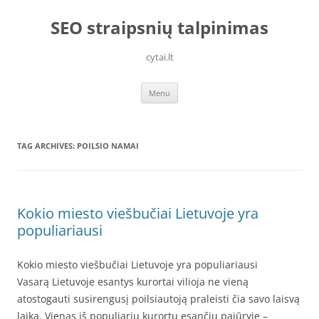
Skip
to
SEO straipsnių talpinimas
content
cytai.lt
Menu
TAG ARCHIVES:
POILSIO NAMAI
Kokio miesto viešbučiai Lietuvoje yra
populiariausi
Kokio miesto viešbučiai Lietuvoje yra populiariausi
Vasarą Lietuvoje esantys kurortai vilioja ne vieną
atostogauti susirengusį poilsiautoją praleisti čia savo laisvą
laiką. Vienas iš populiarių kurortų esančių pajūryje –