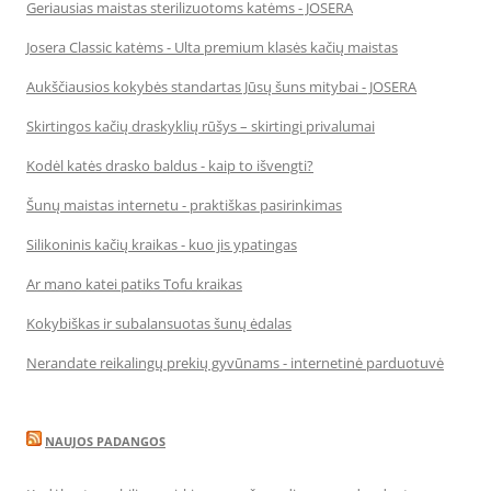
Geriausias maistas sterilizuotoms katėms - JOSERA
Josera Classic katėms - Ulta premium klasės kačių maistas
Aukščiausios kokybės standartas Jūsų šuns mitybai - JOSERA
Skirtingos kačių draskyklių rūšys – skirtingi privalumai
Kodėl katės drasko baldus - kaip to išvengti?
Šunų maistas internetu - praktiškas pasirinkimas
Silikoninis kačių kraikas - kuo jis ypatingas
Ar mano katei patiks Tofu kraikas
Kokybiškas ir subalansuotas šunų ėdalas
Nerandate reikalingų prekių gyvūnams - internetinė parduotuvė
NAUJOS PADANGOS