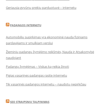
Geriausia gyvūnų prekių parduotuvė – internetu
PADANGOS INTERNETU
Automobilių supirkimas yra ekonominė nauda fiziniams
pardavėjams ir smulkiam verslui
Žieminių padangų žymėjimo reikšmės, Nauda ir Atsakomybė
naudojant
Padangų žymėjimas – Viskas ką reikia žinoti
Pigias vasarines padangas rasite internetu
Tik vasarinės padangos internetu – naudotų nepirkčiau
SEO STRAIPSNIU TALPINIMAS