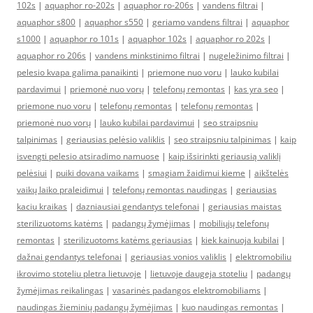
102s
|
aquaphor ro-202s
|
aquaphor ro-206s
|
vandens filtrai
|
aquaphor s800
|
aquaphor s550
|
geriamo vandens filtrai
|
aquaphor
s1000
|
aquaphor ro 101s
|
aquaphor 102s
|
aquaphor ro 202s
|
aquaphor ro 206s
|
vandens minkstinimo filtrai
|
nugeležinimo filtrai
|
pelesio kvapa galima panaikinti
|
priemone nuo voru
|
lauko kubilai
pardavimui
|
priemonė nuo vorų
|
telefonų remontas
|
kas yra seo
|
priemone nuo voru
|
telefonų remontas
|
telefonų remontas
|
priemonė nuo vorų
|
lauko kubilai pardavimui
|
seo straipsniu
talpinimas
|
geriausias pelėsio valiklis
|
seo straipsniu talpinimas
|
kaip
isvengti pelesio atsiradimo namuose
|
kaip išsirinkti geriausią valiklį
pelėsiui
|
puiki dovana vaikams
|
smagiam žaidimui kieme
|
aikštelės
vaikų laiko praleidimui
|
telefonų remontas naudingas
|
geriausias
kaciu kraikas
|
dazniausiai gendantys telefonai
|
geriausias maistas
sterilizuotoms katėms
|
padangų žymėjimas
|
mobiliųjų telefonų
remontas
|
sterilizuotoms katėms geriausias
|
kiek kainuoja kubilai
|
dažnai gendantys telefonai
|
geriausias vonios valiklis
|
elektromobiliu
ikrovimo stoteliu pletra lietuvoje
|
lietuvoje daugeja stoteliu
|
padangų
žymėjimas reikalingas
|
vasarinės padangos elektromobiliams
|
naudingas žieminių padangų žymėjimas
|
kuo naudingas remontas
|