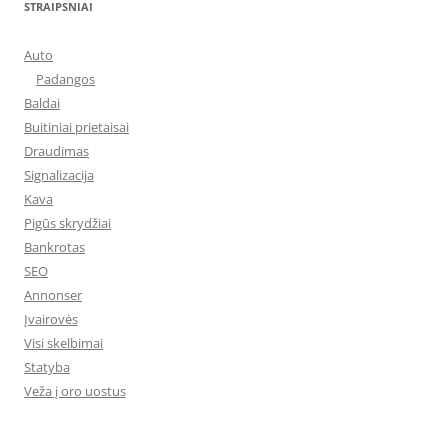
STRAIPSNIAI
Auto
Padangos
Baldai
Buitiniai prietaisai
Draudimas
Signalizacija
Kava
Pigūs skrydžiai
Bankrotas
SEO
Annonser
Įvairovės
Visi skelbimai
Statyba
Veža į oro uostus