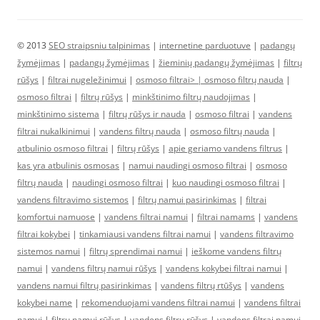
© 2013
SEO straipsniu talpinimas
|
internetine parduotuve
|
padangų
žymėjimas
|
padangų žymėjimas
|
žieminių padangų žymėjimas
|
filtrų
rūšys
|
filtrai nugeležinimui
|
osmoso filtrai> |
osmoso filtrų nauda
|
osmoso filtrai
|
filtrų rūšys
|
minkštinimo filtrų naudojimas
|
minkštinimo sistema
|
filtrų rūšys ir nauda
|
osmoso filtrai
|
vandens
filtrai nukalkinimui
|
vandens filtrų nauda
|
osmoso filtrų nauda
|
atbulinio osmoso filtrai
|
filtrų rūšys
|
apie geriamo vandens filtrus
|
kas yra atbulinis osmosas
|
namui naudingi osmoso filtrai
|
osmoso
filtrų nauda
|
naudingi osmoso filtrai
|
kuo naudingi osmoso filtrai
|
vandens filtravimo sistemos
|
filtrų namui pasirinkimas
|
filtrai
komfortui namuose
|
vandens filtrai namui
|
filtrai namams
|
vandens
filtrai kokybei
|
tinkamiausi vandens filtrai namui
|
vandens filtravimo
sistemos namui
|
filtrų sprendimai namui
|
ieškome vandens filtrų
namui
|
vandens filtrų namui rūšys
|
vandens kokybei filtrai namui
|
vandens namui filtrų pasirinkimas
|
vandens filtrų rtūšys
|
vandens
kokybei name
|
rekomenduojami vandens filtrai namui
|
vandens filtrai
namui
|
filtrų namui rūšys
|
vandens filtrų rūšys
|
vandens filtrai namui