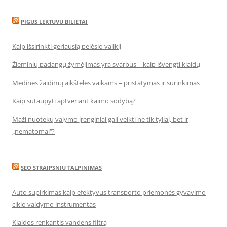
PIGUS LEKTUVU BILIETAI
Kaip išsirinkti geriausią pelėsio valiklį
Žieminių padangų žymėjimas yra svarbus – kaip išvengti klaidų
Medinės žaidimų aikštelės vaikams – pristatymas ir surinkimas
Kaip sutaupyti aptveriant kaimo sodybą?
Maži nuotekų valymo įrenginiai gali veikti ne tik tyliai, bet ir
„nematomai‘‘?
SEO STRAIPSNIU TALPINIMAS
Auto supirkimas kaip efektyvus transporto priemonės gyvavimo
ciklo valdymo instrumentas
Klaidos renkantis vandens filtrą