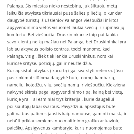
Palanga. Šis miestas nieko nestebina, juk šiltuoju metų
laiku čia atvyksta tikriausiai puse šalies piliečių, o kur dar
daugybė turistų iš užsienio? Palangos viešbučiai ir kitos
apgyvendinimo vietos visuomet laukia svečių ir rūpinasi jų
komfortu. Bet viešbučiai Druskininkuose taip pat laukia
savo klientų ne ką mažiau nei Palanga, bet Druskininkai yra
labiau aktyvaus poilsio centras, todėl manome, kad
Palanga, vis gi, šiek tiek lenkia Druskininkus, nors kai
kuriose srityse, pozicijų, gal ir neužleidžia.
Kur apsistoti atvykus į kurortą ilgai svarstyti netenka. Jūsų
pasirinkimui siūloma daugybė butų, namų, kambarių,
namelių, kotedžų, vilų, svečių namų ir viešbučių. Kiekviena
nakvynė skirsis pagal apgyvendinimo tipą, kainą bei vietą,
kurioje yra. Tai esminiai trys kriterijai, kurie daugeliui
poilsiautojų labai svarbūs. Pavyzdžiui, apsistojus bute
galima bus patiems jaustis kaip namuose, gaminti maistą ir
nebūti priklausomiems nuo maitinimo grafiko ar kavinių
paieškų. Apsigyvenus kambaryje, kuris nuomojamas bute