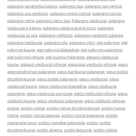
palangos sanatorijos kainos
,
palangos spa
,
palangos spa centrai
,
palangos spa viesbutis
,
palangos sveciu namai
,
palangos tauras
,
palangos vėtra
,
palangos vėtra spa
,
Palangos viesbuciai
,
palangos
viesbuciai ir kainos
,
palangos viesbuciai prie juros
,
palangos
viesbuciai su spa
,
palangos viešbutis
,
palangos viesbutis palanga
,
palangos viezbuciai
,
palangos vila
,
palangos vilos
,
pigi nakvyne
,
pigi
nakvyne kaune
,
pigi nakvyne klaipedoje
,
pigi nakvyne palangoje
,
pigi nakvynė vilniuje
,
pigi nuoma Palangoje
,
pigiausi viesbuciai
kaune
,
pigiausi viesbuciai vilniuje
,
pigiausias viesbutis vilniuje
,
pigus
apgyvendinimas palangoje
,
pigus kambariai palangoje
,
pigus poilsis
druskininkuose
,
pigus poilsis palangoje
,
pigus viesbuciai
,
pigus
viesbuciai kaune
,
pigus viesbuciai klaipedoje
,
pigus viesbuciai
palangoje
,
pigus viesbuciai paryziuje
,
pigūs viešbučiai vilniuje
,
pigus
viesbutis kaune
,
pigus viesbutis palangoje
,
pigus viešbutis vilniuje
,
poilsio
,
poilsio namai
,
poilsio namai druskininkuose
,
poilsio namai
nidoje
,
poilsio namai palanga
,
poilsio namai palangoje
,
poilsio
namai prie juros
,
poilsio nameliai palangoje
,
poilsis
,
poilsis
druskininkuose
,
poilsis dviems
,
poilsis lietuvoje
,
poilsis nidoje
,