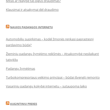
Mitas ar realybė tas pigus draudimas?
Klausimai ir atsakymai dėl draudimo
NAUJOS PADANGOS INTERNETU
Automobilių supirkimas – kodėl žmonės renkasi paprastesnį
pardavimo būdą?
Žieminių padangų žymėjimo reikšmės – Atsakomybė nesilaikant
taisyklių
Padangų žymėjimas
Turbokompresoriaus veikimo principai – būdai išvengti remonto
Vasarinių padangų kokybė internetu – sutaupoma laiko
AUGINTINIU PREKES