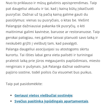
Nuo to priklauso ir mūsų galutinis apsisprendimas. Taip
pat daugeliui aktualu ir tai, kad į kainą būtų įskaičiuoti
pusryčiai. Dažnai už tą pačią kainą galime gauti du
pasiūlymus: vienas su pusryčiais, o kitas be. Viešint
Palangoje dažniausiai pakanka tik pusryčių, o kiti
maitinimai galimi kavinėse, baruose ar restoranuose. Taip
gerokai patogiau, nes galime laisvai planuoti savo laiką ir
neskubėti grįžti į viešbutį tam, kad pavalgyti.
Palanga daugeliui asocijuojasi su atostogoms skirtu
kurortu. Tai išties labai gera vieta pailsėti ir turiningai
praleisti laiką prie jūros mėgaujantis paplūdimiais, miesto
renginiais ir pušynais. Juk Palanga dažnai vadinama
pajūrio sostine, todėl poilsis čia visuomet bus puikus.
Taip pat pasidomėkite:
Geriausi vietos viešbučiai sostinėje
;
Svečius pasitinka įspūdingais apartamentais
.