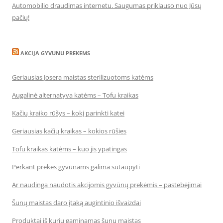
Automobilio draudimas internetu. Saugumas priklauso nuo Jūsų
pačių!
AKCIJA GYVUNU PREKEMS
Geriausias Josera maistas sterilizuotoms katėms
Augalinė alternatyva katėms – Tofu kraikas
Kačių kraiko rūšys – kokį parinkti katei
Geriausias kačių kraikas – kokios rūšies
Tofu kraikas katėms – kuo jis ypatingas
Perkant prekes gyvūnams galima sutaupyti
Ar naudinga naudotis akcijomis gyvūnų prekėmis – pastebėjimai
Šunų maistas daro įtaką augintinio išvaizdai
Produktai iš kurių gaminamas šunų maistas