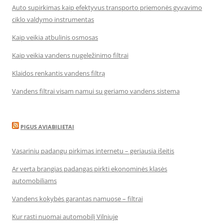
Auto supirkimas kaip efektyvus transporto priemonės gyvavimo
ciklo valdymo instrumentas
Kaip veikia atbulinis osmosas
Kaip veikia vandens nugeležinimo filtrai
Klaidos renkantis vandens filtrą
Vandens filtrai visam namui su geriamo vandens sistema
PIGUS AVIABILIETAI
Vasarinių padangų pirkimas internetu – geriausia išeitis
Ar verta brangias padangas pirkti ekonominės klasės
automobiliams
Vandens kokybės garantas namuose – filtrai
Kur rasti nuomai automobilį Vilniuje