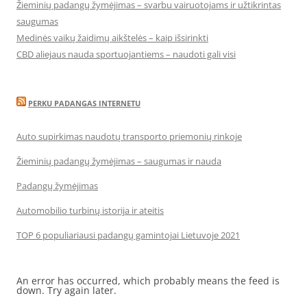
Žieminių padangų žymėjimas – svarbu vairuotojams ir užtikrintas
saugumas
Medinės vaikų žaidimų aikštelės – kaip išsirinkti
CBD aliejaus nauda sportuojantiems – naudoti gali visi
PERKU PADANGAS INTERNETU
Auto supirkimas naudotų transporto priemonių rinkoje
Žieminių padangų žymėjimas – saugumas ir nauda
Padangų žymėjimas
Automobilio turbinų istorija ir ateitis
TOP 6 populiariausi padangų gamintojai Lietuvoje 2021
An error has occurred, which probably means the feed is
down. Try again later.