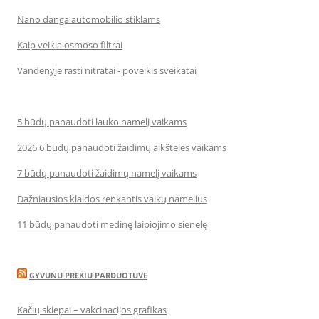
Nano danga automobilio stiklams
Kaip veikia osmoso filtrai
Vandenyje rasti nitratai - poveikis sveikatai
5 būdų panaudoti lauko namelį vaikams
2026 6 būdų panaudoti žaidimų aikšteles vaikams
7 būdų panaudoti žaidimų namelį vaikams
Dažniausios klaidos renkantis vaikų namelius
11 būdų panaudoti medinę laipiojimo sienelę
GYVUNU PREKIU PARDUOTUVE
Kačių skiepai – vakcinacijos grafikas