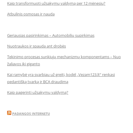
Kaip transformuoti užsakymų valdymą per 12 mėnesių?
Atbulinis osmosas ir nauda
Geriausias pasirinkimas – Automobilių supirkimas
Nuotraukos ir spauda ant drobės
Tekinimo procesas sunkiųjų mechanizmų komponentams – Nuo
žaliavos iki giganto
Kai ramybė yra svarbiau už greitį, kodėl „Vezam123.lt“ renkasi
pedantišką tvarką ir BCA draudimą
Kaip pagerinti užsakymų valdymą?
PADANGOS INTERNETU