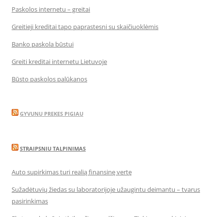
Paskolos internetu – greitai
Greitieji kreditai tapo paprastesni su skaičiuoklėmis
Banko paskola būstui
Greiti kreditai internetu Lietuvoje
Būsto paskolos palūkanos
GYVUNU PREKES PIGIAU
STRAIPSNIU TALPINIMAS
Auto supirkimas turi realią finansinę vertę
Sužadėtuvių žiedas su laboratorijoje užaugintu deimantu – tvarus
pasirinkimas