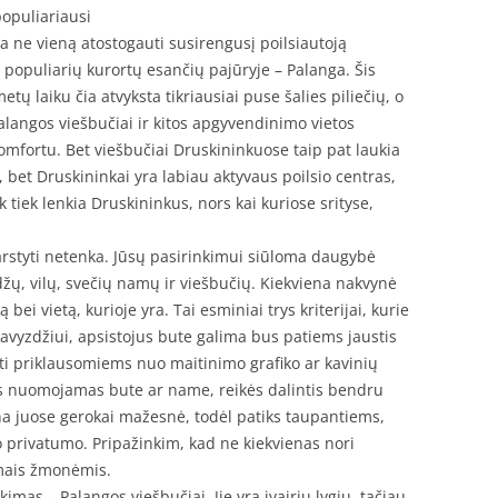
populiariausi
ja ne vieną atostogauti susirengusį poilsiautoją
iš populiarių kurortų esančių pajūryje – Palanga. Šis
tų laiku čia atvyksta tikriausiai puse šalies piliečių, o
alangos viešbučiai ir kitos apgyvendinimo vietos
komfortu. Bet viešbučiai Druskininkuose taip pat laukia
 bet Druskininkai yra labiau aktyvaus poilsio centras,
 tiek lenkia Druskininkus, nors kai kuriose srityse,
svarstyti netenka. Jūsų pasirinkimui siūloma daugybė
ų, vilų, svečių namų ir viešbučių. Kiekviena nakvynė
bei vietą, kurioje yra. Tai esminiai trys kriterijai, kurie
Pavyzdžiui, apsistojus bute galima bus patiems jaustis
ti priklausomiems nuo maitinimo grafiko ar kavinių
s nuomojamas bute ar name, reikės dalintis bendru
ina juose gerokai mažesnė, todėl patiks taupantiems,
ko privatumo. Pripažinkim, kad ne kiekvienas nori
amais žmonėmis.
imas – Palangos viešbučiai. Jie yra įvairių lygių, tačiau