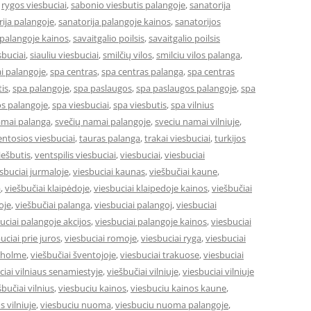
,
rygos viesbuciai
,
sabonio viesbutis palangoje
,
sanatorija
ija palangoje
,
sanatorija palangoje kainos
,
sanatorijos
 palangoje kainos
,
savaitgalio poilsis
,
savaitgalio poilsis
sbuciai
,
siauliu viesbuciai
,
smilčių vilos
,
smilciu vilos palanga
,
i palangoje
,
spa centras
,
spa centras palanga
,
spa centras
is
,
spa palangoje
,
spa paslaugos
,
spa paslaugos palangoje
,
spa
s palangoje
,
spa viesbuciai
,
spa viesbutis
,
spa vilnius
amai palanga
,
svečių namai palangoje
,
sveciu namai vilniuje
,
entosios viesbuciai
,
tauras palanga
,
trakai viesbuciai
,
turkijos
ešbutis
,
ventspilis viesbuciai
,
viesbuciai
,
viesbuciai
sbuciai jurmaloje
,
viesbuciai kaunas
,
viešbučiai kaune
,
a
,
viešbučiai klaipėdoje
,
viesbuciai klaipedoje kainos
,
viešbučiai
oje
,
viešbučiai palanga
,
viesbuciai palangoj
,
viesbuciai
uciai palangoje akcijos
,
viesbuciai palangoje kainos
,
viesbuciai
uciai prie juros
,
viesbuciai romoje
,
viesbuciai ryga
,
viesbuciai
okholme
,
viešbučiai šventojoje
,
viesbuciai trakuose
,
viesbuciai
ciai vilniaus senamiestyje
,
viešbučiai vilniuje
,
viesbuciai vilniuje
šbučiai vilnius
,
viesbuciu kainos
,
viesbuciu kainos kaune
,
s vilniuje
,
viesbuciu nuoma
,
viesbuciu nuoma palangoje
,