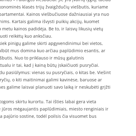
konominės klasės trijų žvaigždučių viešbutis, kuriame
partamentai. Kainos viešbučiuose dažniausiai yra nuo
ims. Kartais galima išvysti puikių akcijų, kuomet
 metu kainos padidėja. Be to, ir laisvų likusių vietų
vuoti reikėtų kuo anksčiau.
 kiek pinigų galime skirti apgyvendinimui bei vietos,
albūt mus domina kuo arčiau paplūdimio esantis, ar
ešbutis. Nuo to priklauso ir mūsų galutinis
alu ir tai, kad į kainą būtų įskaičiuoti pusryčiai.
du pasiūlymus: vienas su pusryčiais, o kitas be. Viešint
yčių, o kiti maitinimai galimi kavinėse, baruose ar
s galime laisvai planuoti savo laiką ir neskubėti grįžti
ogoms skirtu kurortu. Tai išties labai gera vieta
rie jūros mėgaujantis paplūdimiais, miesto renginiais ir
 pajūrio sostine, todėl poilsis čia visuomet bus