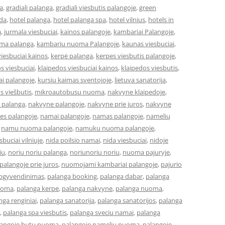
a
,
gradiali palanga
,
gradiali viesbutis palangoje
,
green
eda
,
hotel palanga
,
hotel palanga spa
,
hotel vilnius
,
hotels in
a
,
jurmala viesbuciai
,
kainos palangoje
,
kambariai Palangoje
,
ma palanga
,
kambariu nuoma Palangoje
,
kaunas viesbuciai
,
iesbuciai kainos
,
kerpė palanga
,
kerpes viesbutis palangoje
,
s viesbuciai
,
klaipedos viesbuciai kainos
,
klaipedos viesbutis
,
ai palangoje
,
kursiu kaimas sventojoje
,
lietuva sanatorija
,
os viešbutis
,
mikroautobusu nuoma
,
nakvyne klaipedoje
,
 palanga
,
nakvyne palangoje
,
nakvyne prie juros
,
nakvyne
es palangoje
,
namai palangoje
,
namas palangoje
,
namelių
,
namu nuoma palangoje
,
namuku nuoma palangoje
,
buciai vilniuje
,
nida poilsio namai
,
nida viesbuciai
,
nidoje
iu
,
noriu noriu palanga
,
noriunoriu noriu
,
nuoma pajuryje
,
alangoje prie juros
,
nuomojami kambariai palangoje
,
pajurio
apgyvendinimas
,
palanga booking
,
palanga dabar
,
palanga
uoma
,
palanga kerpe
,
palanga nakvyne
,
palanga nuoma
,
nga renginiai
,
palanga sanatorija
,
palanga sanatorijos
,
palanga
,
palanga spa viesbutis
,
palanga sveciu namai
,
palanga
langoje butu nuoma
,
palangoje nameliu nuoma
,
palangoje