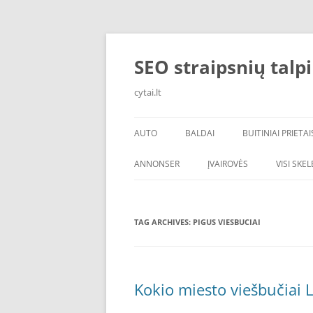
Skip
to
content
SEO straipsnių talp
cytai.lt
AUTO
BALDAI
BUITINIAI PRIETAI
PADANGOS
ANNONSER
ĮVAIROVĖS
VISI SKE
TAG ARCHIVES:
PIGUS VIESBUCIAI
Kokio miesto viešbučiai L