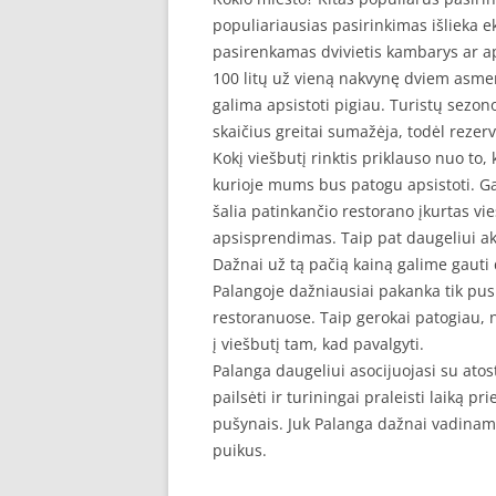
populiariausias pasirinkimas išlieka e
pasirenkamas dvivietis kambarys ar a
100 litų už vieną nakvynę dviem asmen
galima apsistoti pigiau. Turistų sezono
skaičius greitai sumažėja, todėl rezer
Kokį viešbutį rinktis priklauso nuo to,
kurioje mums bus patogu apsistoti. G
šalia patinkančio restorano įkurtas vi
apsisprendimas. Taip pat daugeliui aktu
Dažnai už tą pačią kainą galime gauti 
Palangoje dažniausiai pakanka tik pusr
restoranuose. Taip gerokai patogiau, ne
į viešbutį tam, kad pavalgyti.
Palanga daugeliui asocijuojasi su atost
pailsėti ir turiningai praleisti laiką p
pušynais. Juk Palanga dažnai vadinama
puikus.