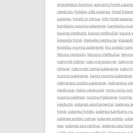
energetikas šventoji
,
gamanta hotel palang
viesbutis
,
holiday villa palanga
,
hotel klaip
palanga
,
hotels in vilnius
,
info hotel palang
kambario nuoma palangoje
,
kambariu nuo
kaunas viesbutis
,
kauno viešbučiai
,
kauno v
klaipeda hotel
,
klaipeda viesbuciai
,
klaipedo
kotedzu nuoma palangoje
,
ktu poilsio nam
lietuva viesbutis
,
lietuvos viešbučiai
,
lietuv
nakvynė nidoje
,
nakvyne pajuryje
,
nakvyne
vilniuje
,
nakvynes namai palangoje
,
nakvyn
nuoma palangoje
,
namo nuoma palangoje
nebrangus poilsis palangoje
,
nebrangus vies
viesbuciai
,
nidos viesbuciai
,
noriu noriu nor
nuoma palanga
,
nuoma Palangoje
,
nuoma p
viesbutis
,
palanga apartamentai
,
palanga 
hotel
,
palanga hotels
,
palanga kambariu n
palanga poilsio namai
,
palanga poilsis
,
pala
spa
,
palanga spa centras
,
palanga spa hotel
viešbučiai
,
palanga viešbutis
,
Palangoje
,
pa