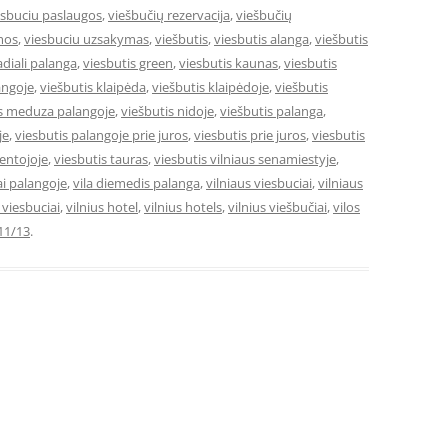
esbuciu paslaugos
,
viešbučių rezervacija
,
viešbučių
mos
,
viesbuciu uzsakymas
,
viešbutis
,
viesbutis alanga
,
viešbutis
adiali palanga
,
viesbutis green
,
viesbutis kaunas
,
viesbutis
angoje
,
viešbutis klaipėda
,
viešbutis klaipėdoje
,
viešbutis
is meduza palangoje
,
viešbutis nidoje
,
viešbutis palanga
,
je
,
viesbutis palangoje prie juros
,
viesbutis prie juros
,
viesbutis
ventojoje
,
viesbutis tauras
,
viesbutis vilniaus senamiestyje
,
ai palangoje
,
vila diemedis palanga
,
vilniaus viesbuciai
,
vilniaus
e viesbuciai
,
vilnius hotel
,
vilnius hotels
,
vilnius viešbučiai
,
vilos
11/13
.