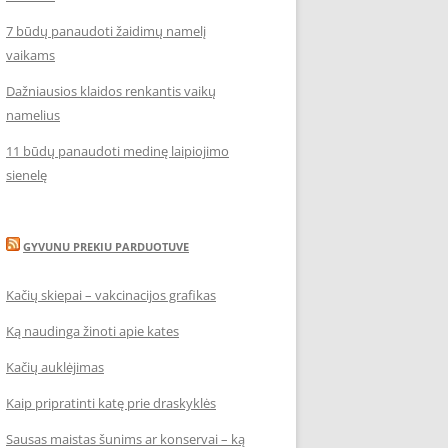
7 būdų panaudoti žaidimų namelį
vaikams
Dažniausios klaidos renkantis vaikų
namelius
11 būdų panaudoti medinę laipiojimo
sienelę
GYVUNU PREKIU PARDUOTUVE
Kačių skiepai – vakcinacijos grafikas
Ką naudinga žinoti apie kates
Kačių auklėjimas
Kaip pripratinti katę prie draskyklės
Sausas maistas šunims ar konservai – ką