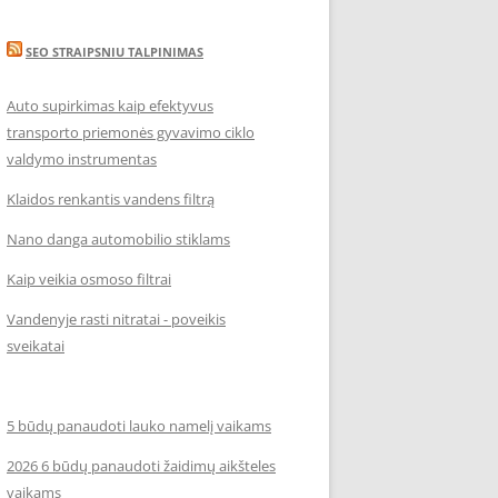
SEO STRAIPSNIU TALPINIMAS
Auto supirkimas kaip efektyvus
transporto priemonės gyvavimo ciklo
valdymo instrumentas
Klaidos renkantis vandens filtrą
Nano danga automobilio stiklams
Kaip veikia osmoso filtrai
Vandenyje rasti nitratai - poveikis
sveikatai
5 būdų panaudoti lauko namelį vaikams
2026 6 būdų panaudoti žaidimų aikšteles
vaikams