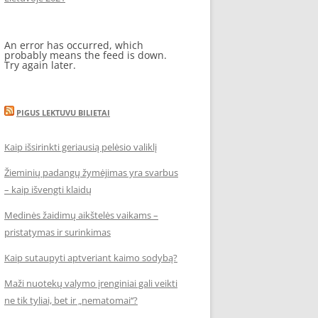
An error has occurred, which
probably means the feed is down.
Try again later.
PIGUS LEKTUVU BILIETAI
Kaip išsirinkti geriausią pelėsio valiklį
Žieminių padangų žymėjimas yra svarbus
– kaip išvengti klaidų
Medinės žaidimų aikštelės vaikams –
pristatymas ir surinkimas
Kaip sutaupyti aptveriant kaimo sodybą?
Maži nuotekų valymo įrenginiai gali veikti
ne tik tyliai, bet ir „nematomai‘‘?