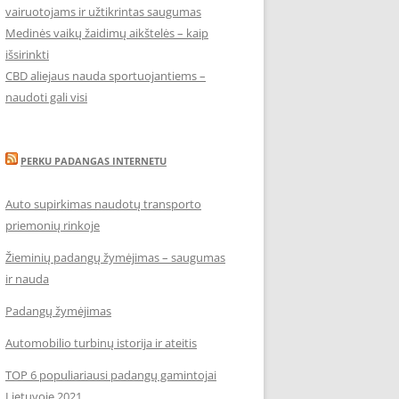
vairuotojams ir užtikrintas saugumas
Medinės vaikų žaidimų aikštelės – kaip
išsirinkti
CBD aliejaus nauda sportuojantiems –
naudoti gali visi
PERKU PADANGAS INTERNETU
Auto supirkimas naudotų transporto
priemonių rinkoje
Žieminių padangų žymėjimas – saugumas
ir nauda
Padangų žymėjimas
Automobilio turbinų istorija ir ateitis
TOP 6 populiariausi padangų gamintojai
Lietuvoje 2021