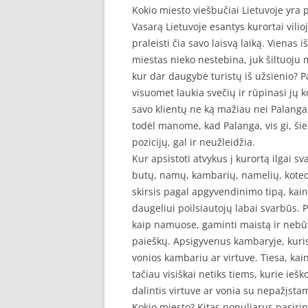
Kokio miesto viešbučiai Lietuvoje yra 
Vasarą Lietuvoje esantys kurortai vilio
praleisti čia savo laisvą laiką. Vienas 
miestas nieko nestebina, juk šiltuoju me
kur dar daugybė turistų iš užsienio? P
visuomet laukia svečių ir rūpinasi jų 
savo klientų ne ką mažiau nei Palanga,
todėl manome, kad Palanga, vis gi, šiek
pozicijų, gal ir neužleidžia.
Kur apsistoti atvykus į kurortą ilgai 
butų, namų, kambarių, namelių, kotedž
skirsis pagal apgyvendinimo tipą, kainą 
daugeliui poilsiautojų labai svarbūs. 
kaip namuose, gaminti maistą ir nebū
paieškų. Apsigyvenus kambaryje, kuri
vonios kambariu ar virtuve. Tiesa, ka
tačiau visiškai netiks tiems, kurie ieš
dalintis virtuve ar vonia su nepažįst
Kokio miesto? Kitas populiarus pasirink