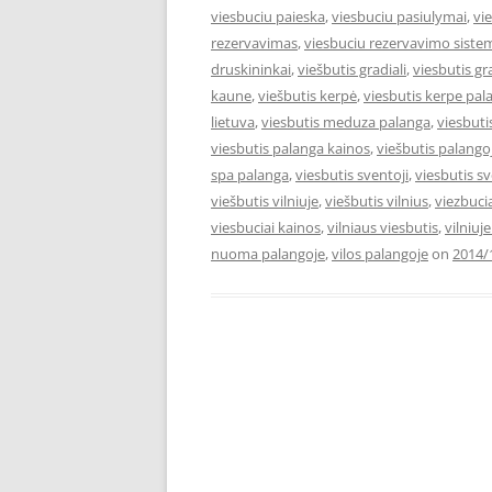
viesbuciu paieska
,
viesbuciu pasiulymai
,
vi
rezervavimas
,
viesbuciu rezervavimo siste
druskininkai
,
viešbutis gradiali
,
viesbutis gr
kaune
,
viešbutis kerpė
,
viesbutis kerpe pal
lietuva
,
viesbutis meduza palanga
,
viesbut
viesbutis palanga kainos
,
viešbutis palango
spa palanga
,
viesbutis sventoji
,
viesbutis s
viešbutis vilniuje
,
viešbutis vilnius
,
viezbuci
viesbuciai kainos
,
vilniaus viesbutis
,
vilniuj
nuoma palangoje
,
vilos palangoje
on
2014/