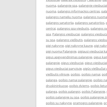
nuoma
,
palangoje spa
,
palangoje viesbuciai
nuoma
,
palangos informacijos centras
,
pal
palangos nameliu nuoma
,
palangos nuom
palangos sanatorija
,
palangos sanatorijos
,
centrai
,
palangos spa viesbutis
,
palangos s
spa
,
Palangos viesbuciai
,
palangos viesbucia
su spa
,
palangos viešbutis
,
palangos viesbu
pigi nakvyne
,
pigi nakvyne kaune
,
pigi nak
pigi nuoma Palangoje
,
pigiausi viesbuciai 
pigus apgyvendinimas palangoje
,
pigus kam
palangoje
,
pigus viesbuciai
,
pigus viesbucia
pigus viesbuciai paryziuje
,
pigūs viešbučiai v
viešbutis vilniuje
,
poilsio
,
poilsio namai
,
poi
palanga
,
poilsio namai palangoje
,
poilsio n
druskininkuose
,
poilsis dviems
,
poilsis liet
palanga
,
poilsis palangoj
,
poilsis Palangoje
,
poilsis palangoje su spa
,
poilsis palangoje 
poilsis su nakvyne
,
pramogos palangoje
,
pr