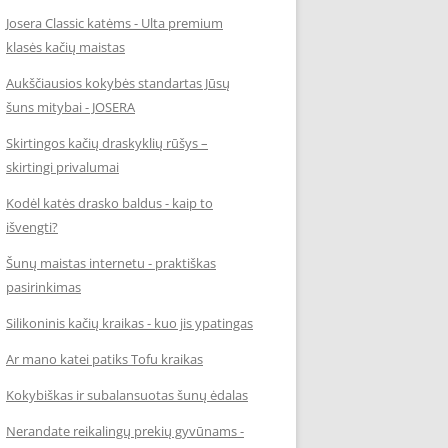
Josera Classic katėms - Ulta premium
klasės kačių maistas
Aukščiausios kokybės standartas Jūsų
šuns mitybai - JOSERA
Skirtingos kačių draskyklių rūšys –
skirtingi privalumai
Kodėl katės drasko baldus - kaip to
išvengti?
Šunų maistas internetu - praktiškas
pasirinkimas
Silikoninis kačių kraikas - kuo jis ypatingas
Ar mano katei patiks Tofu kraikas
Kokybiškas ir subalansuotas šunų ėdalas
Nerandate reikalingų prekių gyvūnams -