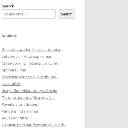
Search
Search
NAUJAUSI
Geriausias pasirinkimas parduodant
automobilį – Auto supirkimas
Cross-docking ir atsargų valdymo
optimizavimas
Išskirtinio vyrų stiliaus atributas –
kaklaraištis
Kokybiškos vidaus durys Vilniuje
Tikrumo akcentas Jūsų erdvėje –
Paveikslai ant drobės:
Vandens filtrai namui
Aquaphor filtrai
Žieminių padangų žymėjimas – svarbu