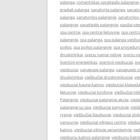
palanga
,
romantiskas savaitgalis palangoje
gradiali palanga
,
sanatorija palanga
,
sanator
palanga
,
sanatorijos palangoje
,
sanatorijos
palangoje
,
savaitgalis palangoje
,
siauliai vie
spa centrai
,
spa centrai lietuvoje
,
spa centra
palangoje
,
spa palanga
,
spa palanga viesbut
poilsis
,
spa poilsis palangoje
,
spa proceduro
druskininkai
,
sveciu namai nidoje
,
sveciu n
šventoji energetikas
,
sventoji viesbuciai
,
sv
viesbuciai
,
vanagupe palanga
,
vanagupės vi
druskininkai
,
viešbučiai druskininkuose
,
vie
viesbuciai kaune kainos
,
viesbuciai klaiped
lietuvoje
,
viesbuciai londone
,
viešbučiai nid
Palangoje
,
viesbuciai palangoje akcija
,
viesb
palangoje su spa
,
viesbuciai paryziuje
,
viesb
rygoje
,
viešbučiai šiauliuose
,
viesbuciai st
varsuvoje
,
viesbuciai vilniaus centre
,
viesbu
kainos
,
viesbuciai vilniuje senamiestyje
,
vie
viesbuciu kainos palangoje
,
viesbuciu kaino