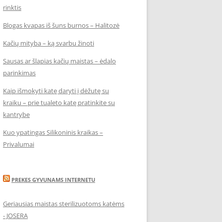
rinktis
Blogas kvapas iš šuns burnos – Halitozė
Kačių mityba – ką svarbu žinoti
Sausas ar šlapias kačių maistas – ėdalo
parinkimas
Kaip išmokyti katę daryti į dėžutę su
kraiku – prie tualeto katę pratinkite su
kantrybe
Kuo ypatingas Silikoninis kraikas –
Privalumai
PREKES GYVUNAMS INTERNETU
Geriausias maistas sterilizuotoms katėms
- JOSERA