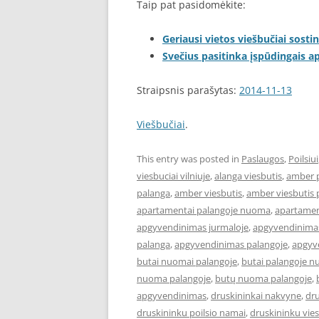
Taip pat pasidomėkite:
Geriausi vietos viešbučiai sostin
Svečius pasitinka įspūdingais 
Straipsnis parašytas:
2014-11-13
Viešbučiai
.
This entry was posted in
Paslaugos
,
Poilsiui
viesbuciai vilniuje
,
alanga viesbutis
,
amber 
palanga
,
amber viesbutis
,
amber viesbutis 
apartamentai palangoje nuoma
,
apartament
apgyvendinimas jurmaloje
,
apgyvendinimas
palanga
,
apgyvendinimas palangoje
,
apgyve
butai nuomai palangoje
,
butai palangoje 
nuoma palangoje
,
butų nuoma palangoje
,
apgyvendinimas
,
druskininkai nakvyne
,
dru
druskininku poilsio namai
,
druskininku vies