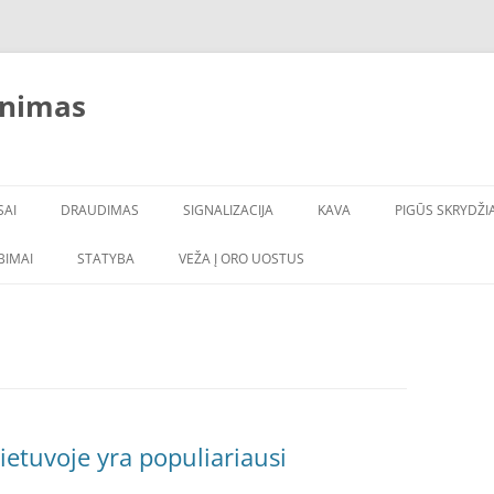
inimas
SAI
DRAUDIMAS
SIGNALIZACIJA
KAVA
PIGŪS SKRYDŽIA
LBIMAI
STATYBA
VEŽA Į ORO UOSTUS
ietuvoje yra populiariausi