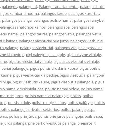
,
palangos
,
palangos 4
,
Palangos apartamentai
,
palangos butu
angos kambariu nuoma
,
palangos kerpe
,
palangos kurortas
,
a
,
palangos palanga
,
palangos poilsio namai
,
palangos ramybe
,
palangos sanatorijos kainos
,
palangos spa
,
palangos spa
veciu namai
,
palangos tauras
,
palangos vėtra
,
palangos vėtra
i ir kainos
,
palangos viesbuciai prie juros
,
palangos viesbuciai
tis palanga
,
palangos viezbuciai
,
palangos vila
,
palangos vilos
,
vyne klaipedoje
,
pigi nakvyne palangoje
,
pigi nakvynė vilniuje
,
kaune
,
pigiausi viesbuciai vilniuje
,
pigiausias viesbutis vilniuje
,
bariai palangoje
,
pigus poilsis druskininkuose
,
pigus poilsis
i kaune
,
pigus viesbuciai klaipedoje
,
pigus viesbuciai palangoje
,
ilniuje
,
pigus viesbutis kaune
,
pigus viesbutis palangoje
,
pigus
lsio namai druskininkuose
,
poilsio namai nidoje
,
poilsio namai
amai prie juros
,
poilsio nameliai palangoje
,
poilsis
,
poilsis
uvoje
,
poilsis nidoje
,
poilsis nidoje kainos
,
poilsis pajūryje
,
poilsis
poilsis palangoje privatus sektorius
,
poilsis palangoje spa
,
ziema
,
poilsis prie jūros
,
poilsis prie juros palangoje
,
poilsis spa
,
ie juros palanga
,
prie parko viesbutis palanga
,
priejuros.lt