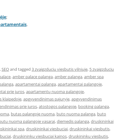
ėje
;
apartamentais
.
,
SEO
and tagged
3 zvaigzduciu viesbutis vilniuje
,
5 zvaigzduciu
palace
,
amber palace palanga
,
amber palanga
,
amber spa
palanga
,
apartamentai palanga
,
apartamentai palangoje
,
ai prie juros
,
apartamentų nuoma palangoje
,
 klaipedoje
,
apgyvendinimas pajuryje
,
apgyvendinimas
ndinimas prie juros
,
atostogos palangoje
,
booking palanga
,
nuoma
,
butas palangoje nuoma
,
buto nuoma palanga
,
buto
butu nuoma palangoje vasarai
,
diemedis palanga
,
druskininkai
skininkai spa
,
druskininkai viesbuciai
,
druskininkai viesbutis
,
buciai
,
druskininku viesbuciai kainos
,
druskininku viesbutis
,