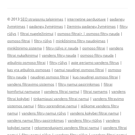
© 2013
SEO straipsniu talpinimas
|
internetine parduotuve
|
padangų
žymėjimas
|
padangų žymėjimas
|
žieminių padangų žymėjimas
|
filtrų
rūšys
|
filtrai nugeležinimui
|
osmoso filtrai> |
osmoso filtrų nauda
|
osmoso filtrai
|
filtrų rūšys
|
minkštinimo filtrų naudojimas
|
minkštinimo sistema
|
filtrų rūšys ir nauda
|
osmoso filtrai
|
vandens
filtrai nukalkinimui
|
vandens filtrų nauda
|
osmoso filtrų nauda
|
atbulinio osmoso filtrai
|
filtrų rūšys
|
apie geriamo vandens filtrus
|
kas yra atbulinis osmosas
|
namui naudingi osmoso filtrai
|
osmoso
filtrų nauda
|
naudingi osmoso filtrai
|
kuo naudingi osmoso filtrai
|
vandens filtravimo sistemos
|
filtrų namui pasirinkimas
|
filtrai
komfortui namuose
|
vandens filtrai namui
|
filtrai namams
|
vandens
filtrai kokybei
|
tinkamiausi vandens filtrai namui
|
vandens filtravimo
sistemos namui
|
filtrų sprendimai namui
|
ieškome vandens filtrų
namui
|
vandens filtrų namui rūšys
|
vandens kokybei filtrai namui
|
vandens namui filtrų pasirinkimas
|
vandens filtrų rtūšys
|
vandens
kokybei name
|
rekomenduojami vandens filtrai namui
|
vandens filtrai
namui
|
filtrų namui rūšys
|
vandens filtrų rūšys
|
vandens filtrai namui