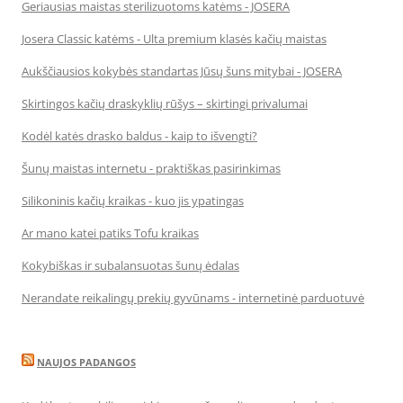
Geriausias maistas sterilizuotoms katėms - JOSERA
Josera Classic katėms - Ulta premium klasės kačių maistas
Aukščiausios kokybės standartas Jūsų šuns mitybai - JOSERA
Skirtingos kačių draskyklių rūšys – skirtingi privalumai
Kodėl katės drasko baldus - kaip to išvengti?
Šunų maistas internetu - praktiškas pasirinkimas
Silikoninis kačių kraikas - kuo jis ypatingas
Ar mano katei patiks Tofu kraikas
Kokybiškas ir subalansuotas šunų ėdalas
Nerandate reikalingų prekių gyvūnams - internetinė parduotuvė
NAUJOS PADANGOS