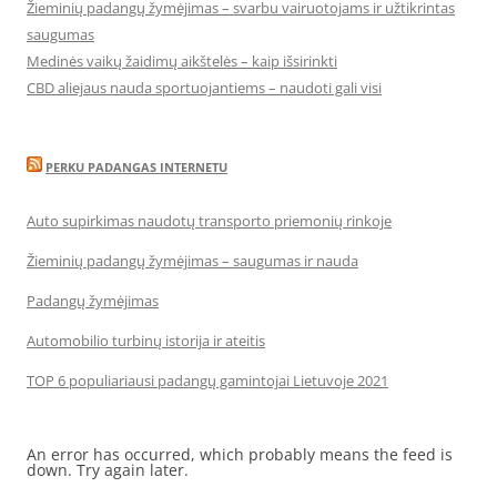
Žieminių padangų žymėjimas – svarbu vairuotojams ir užtikrintas
saugumas
Medinės vaikų žaidimų aikštelės – kaip išsirinkti
CBD aliejaus nauda sportuojantiems – naudoti gali visi
PERKU PADANGAS INTERNETU
Auto supirkimas naudotų transporto priemonių rinkoje
Žieminių padangų žymėjimas – saugumas ir nauda
Padangų žymėjimas
Automobilio turbinų istorija ir ateitis
TOP 6 populiariausi padangų gamintojai Lietuvoje 2021
An error has occurred, which probably means the feed is
down. Try again later.