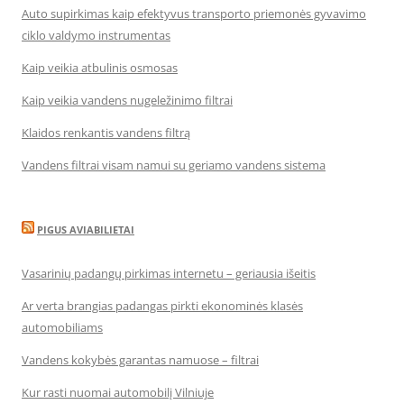
Auto supirkimas kaip efektyvus transporto priemonės gyvavimo
ciklo valdymo instrumentas
Kaip veikia atbulinis osmosas
Kaip veikia vandens nugeležinimo filtrai
Klaidos renkantis vandens filtrą
Vandens filtrai visam namui su geriamo vandens sistema
PIGUS AVIABILIETAI
Vasarinių padangų pirkimas internetu – geriausia išeitis
Ar verta brangias padangas pirkti ekonominės klasės
automobiliams
Vandens kokybės garantas namuose – filtrai
Kur rasti nuomai automobilį Vilniuje