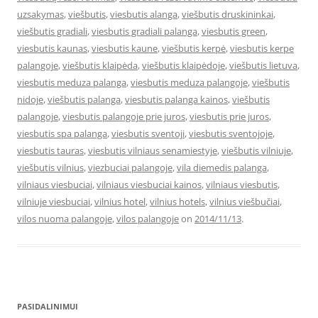
uzsakymas
,
viešbutis
,
viesbutis alanga
,
viešbutis druskininkai
,
viešbutis gradiali
,
viesbutis gradiali palanga
,
viesbutis green
,
viesbutis kaunas
,
viesbutis kaune
,
viešbutis kerpė
,
viesbutis kerpe
palangoje
,
viešbutis klaipėda
,
viešbutis klaipėdoje
,
viešbutis lietuva
,
viesbutis meduza palanga
,
viesbutis meduza palangoje
,
viešbutis
nidoje
,
viešbutis palanga
,
viesbutis palanga kainos
,
viešbutis
palangoje
,
viesbutis palangoje prie juros
,
viesbutis prie juros
,
viesbutis spa palanga
,
viesbutis sventoji
,
viesbutis sventojoje
,
viesbutis tauras
,
viesbutis vilniaus senamiestyje
,
viešbutis vilniuje
,
viešbutis vilnius
,
viezbuciai palangoje
,
vila diemedis palanga
,
vilniaus viesbuciai
,
vilniaus viesbuciai kainos
,
vilniaus viesbutis
,
vilniuje viesbuciai
,
vilnius hotel
,
vilnius hotels
,
vilnius viešbučiai
,
vilos nuoma palangoje
,
vilos palangoje
on
2014/11/13
.
PASIDALINIMUI