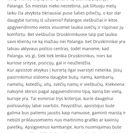
Palanga. Šis miestas nieko nestebina, juk šiltuoju metų
laiku čia atvyksta tikriausiai puse šalies piliečių, o kur dar
daugybė turistų iš užsienio? Palangos viešbučiai ir kitos
apgyvendinimo vietos visuomet laukia svečių ir rūpinasi jų
komfortu. Bet viešbučiai Druskininkuose taip pat laukia
savo klientų ne ką mažiau nei Palanga, bet Druskininkai yra
labiau aktyvaus poilsio centras, todėl manome, kad
Palanga, vis gi, šiek tiek lenkia Druskininkus, nors kai
kuriose srityse, pozicijų, gal ir neužleidžia.
Kur apsistoti atvykus į kurortą ilgai svarstyti netenka. Jūsų
pasirinkimui siūloma daugybė butų, namų, kambarių,
namelių, kotedžų, vilų, svečių namų ir viešbučių. Kiekviena
nakvynė skirsis pagal apgyvendinimo tipą, kainą bei vietą,
kurioje yra. Tai esminiai trys kriterijai, kurie daugeliui
poilsiautojų labai svarbūs. Pavyzdžiui, apsistojus bute
galima bus patiems jaustis kaip namuose, gaminti maistą ir
nebūti priklausomiems nuo maitinimo grafiko ar kavinių
paieškų. Apsigyvenus kambaryje, kuris nuomojamas bute