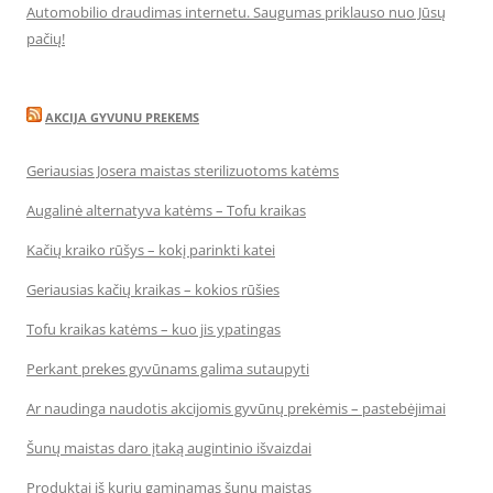
Automobilio draudimas internetu. Saugumas priklauso nuo Jūsų
pačių!
AKCIJA GYVUNU PREKEMS
Geriausias Josera maistas sterilizuotoms katėms
Augalinė alternatyva katėms – Tofu kraikas
Kačių kraiko rūšys – kokį parinkti katei
Geriausias kačių kraikas – kokios rūšies
Tofu kraikas katėms – kuo jis ypatingas
Perkant prekes gyvūnams galima sutaupyti
Ar naudinga naudotis akcijomis gyvūnų prekėmis – pastebėjimai
Šunų maistas daro įtaką augintinio išvaizdai
Produktai iš kurių gaminamas šunų maistas