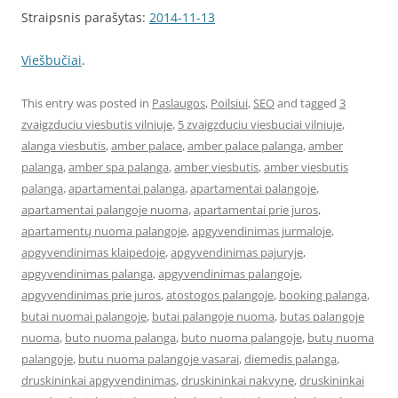
Straipsnis parašytas:
2014-11-13
Viešbučiai
.
This entry was posted in
Paslaugos
,
Poilsiui
,
SEO
and tagged
3
zvaigzduciu viesbutis vilniuje
,
5 zvaigzduciu viesbuciai vilniuje
,
alanga viesbutis
,
amber palace
,
amber palace palanga
,
amber
palanga
,
amber spa palanga
,
amber viesbutis
,
amber viesbutis
palanga
,
apartamentai palanga
,
apartamentai palangoje
,
apartamentai palangoje nuoma
,
apartamentai prie juros
,
apartamentų nuoma palangoje
,
apgyvendinimas jurmaloje
,
apgyvendinimas klaipedoje
,
apgyvendinimas pajuryje
,
apgyvendinimas palanga
,
apgyvendinimas palangoje
,
apgyvendinimas prie juros
,
atostogos palangoje
,
booking palanga
,
butai nuomai palangoje
,
butai palangoje nuoma
,
butas palangoje
nuoma
,
buto nuoma palanga
,
buto nuoma palangoje
,
butų nuoma
palangoje
,
butu nuoma palangoje vasarai
,
diemedis palanga
,
druskininkai apgyvendinimas
,
druskininkai nakvyne
,
druskininkai