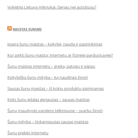
Vokietija Lietuva mikriukai. Geriau nei autobusu?
MAISTAS SUNIMS
Josera šunų maistas – kokybė, nauda ir pasirinkimas
Kur pirkti šunų maistą: internetu ar fizinėje parduotuvėje?
Šunų maistas internetu – greita, patogu ir pigiau
Kokybiška šunų mityba – ką naudinga žinoti
Sausas šunų maistas – iš kokių produktų gaminamas
Koks šunų ėdalas geriausias – sausas maistas
Šunų maudynės vandens telkiniuose – svarbu žinoti
Šunų mityba – tinkamiausias sausas maistas
Šunų prekės internetu