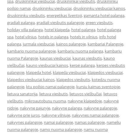
spa
,
druskininkai viesbuciai
,
druskininkai viesbutis
,
druskininku
poilsio namai
,
druskininku viesbuciai
,
druskininku viesbuciai kainos
,
druskininku viesbutis
,
energetikas šventoji
,
gamanta hotel palanga
,
gradiali palanga
,
gradiali viesbutis palangoje
,
green viesbutis
,
holiday villa palanga
,
hotel klaipeda
,
hotel palanga
,
hotel palanga
spa
,
hotel vilnius
,
hotels in palanga
,
hotels in vilnius
,
info hotel
palanga
,
jurmala viesbuciai
,
kainos palangoje
,
kambariai Palangoje
,
kambario nuoma palangoje
,
kambariu nuoma palanga
,
kambariu
nuoma Palangoje
,
kaunas viesbuciai
,
kaunas viesbutis
,
kauno
viešbučiai
,
kauno viesbuciai kainos
,
kerpė palanga
,
kerpes viesbutis
palangoje
,
klaipeda hotel
,
klaipeda viesbuciai
,
klaipedos viesbuciai
,
klaipedos viesbuciai kainos
,
klaipedos viesbutis
,
kotedzu nuoma
palangoje
,
ktu poilsio namai palangoje
,
kursiu kaimas sventojoje
,
lietuva sanatorija
,
lietuva viesbutis
,
lietuvos viešbučiai
,
lietuvos
viešbutis
,
mikroautobusu nuoma
,
nakvyne klaipedoje
,
nakvynė
nidoje
,
nakvyne pajuryje
,
nakvyne palanga
,
nakvyne palangoje
,
nakvyne prie juros
,
nakvyne vilniuje
,
nakvynes namai palangoje
,
nakvynes palangoje
,
namai palangoje
,
namas palangoje
,
namelių
nuoma palangoje
,
namo nuoma palangoje
,
namu nuoma