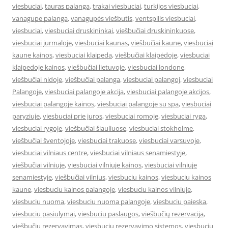
viesbuciai
,
tauras palanga
,
trakai viesbuciai
,
turkijos viesbuciai
,
vanagupe palanga
,
vanagupės viešbutis
,
ventspilis viesbuciai
,
viesbuciai
,
viesbuciai druskininkai
,
viešbučiai druskininkuose
,
viesbuciai jurmaloje
,
viesbuciai kaunas
,
viešbučiai kaune
,
viesbuciai
kaune kainos
,
viesbuciai klaipeda
,
viešbučiai klaipėdoje
,
viesbuciai
klaipedoje kainos
,
viešbučiai lietuvoje
,
viesbuciai londone
,
viešbučiai nidoje
,
viešbučiai palanga
,
viesbuciai palangoj
,
viesbuciai
Palangoje
,
viesbuciai palangoje akcija
,
viesbuciai palangoje akcijos
,
viesbuciai palangoje kainos
,
viesbuciai palangoje su spa
,
viesbuciai
paryziuje
,
viesbuciai prie juros
,
viesbuciai romoje
,
viesbuciai ryga
,
viesbuciai rygoje
,
viešbučiai šiauliuose
,
viesbuciai stokholme
,
viešbučiai šventojoje
,
viesbuciai trakuose
,
viesbuciai varsuvoje
,
viesbuciai vilniaus centre
,
viesbuciai vilniaus senamiestyje
,
viešbučiai vilniuje
,
viesbuciai vilniuje kainos
,
viesbuciai vilniuje
senamiestyje
,
viešbučiai vilnius
,
viesbuciu kainos
,
viesbuciu kainos
kaune
,
viesbuciu kainos palangoje
,
viesbuciu kainos vilniuje
,
viesbuciu nuoma
,
viesbuciu nuoma palangoje
,
viesbuciu paieska
,
viesbuciu pasiulymai
,
viesbuciu paslaugos
,
viešbučių rezervacija
,
viešbučių rezervavimas
,
viesbuciu rezervavimo sistemos
,
viesbuciu