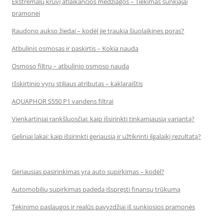
Ekstremalų krūvį atlaikančios medžiagos – Tiekimas sunkiajai
pramonei
Raudono aukso žiedai – kodėl jie traukia šiuolaikines poras?
Atbulinis osmosas ir paskirtis – Kokia nauda
Osmoso filtrų – atbulinio osmoso nauda
Išskirtinio vyrų stiliaus atributas – kaklaraištis
AQUAPHOR S550 P1 vandens filtrai
Vienkartiniai rankšluosčiai: kaip išsirinkti tinkamiausią variantą?
Geliniai lakai: kaip išsirinkti geriausią ir užtikrinti ilgalaikį rezultatą?
Geriausias pasirinkimas yra auto supirkimas – kodėl?
Automobilių supirkimas padeda išspręsti finansų trūkumą
Tekinimo paslaugos ir realūs pavyzdžiai iš sunkiosios pramonės