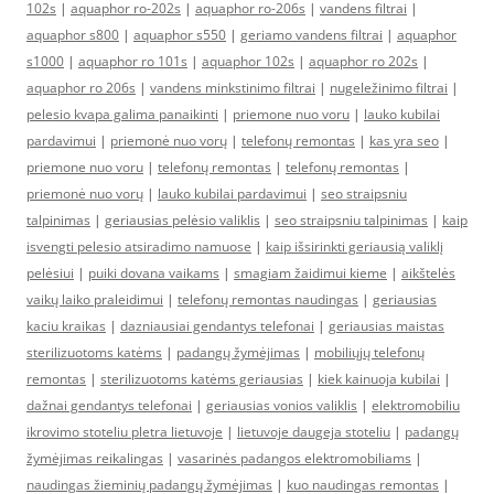
102s
|
aquaphor ro-202s
|
aquaphor ro-206s
|
vandens filtrai
|
aquaphor s800
|
aquaphor s550
|
geriamo vandens filtrai
|
aquaphor
s1000
|
aquaphor ro 101s
|
aquaphor 102s
|
aquaphor ro 202s
|
aquaphor ro 206s
|
vandens minkstinimo filtrai
|
nugeležinimo filtrai
|
pelesio kvapa galima panaikinti
|
priemone nuo voru
|
lauko kubilai
pardavimui
|
priemonė nuo vorų
|
telefonų remontas
|
kas yra seo
|
priemone nuo voru
|
telefonų remontas
|
telefonų remontas
|
priemonė nuo vorų
|
lauko kubilai pardavimui
|
seo straipsniu
talpinimas
|
geriausias pelėsio valiklis
|
seo straipsniu talpinimas
|
kaip
isvengti pelesio atsiradimo namuose
|
kaip išsirinkti geriausią valiklį
pelėsiui
|
puiki dovana vaikams
|
smagiam žaidimui kieme
|
aikštelės
vaikų laiko praleidimui
|
telefonų remontas naudingas
|
geriausias
kaciu kraikas
|
dazniausiai gendantys telefonai
|
geriausias maistas
sterilizuotoms katėms
|
padangų žymėjimas
|
mobiliųjų telefonų
remontas
|
sterilizuotoms katėms geriausias
|
kiek kainuoja kubilai
|
dažnai gendantys telefonai
|
geriausias vonios valiklis
|
elektromobiliu
ikrovimo stoteliu pletra lietuvoje
|
lietuvoje daugeja stoteliu
|
padangų
žymėjimas reikalingas
|
vasarinės padangos elektromobiliams
|
naudingas žieminių padangų žymėjimas
|
kuo naudingas remontas
|