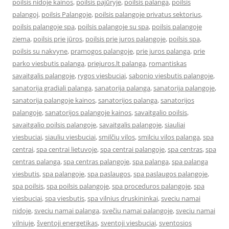
poilsis nidoje kainos
,
poilsis pajūryje
,
poilsis palanga
,
poilsis
palangoj
,
poilsis Palangoje
,
poilsis palangoje privatus sektorius
,
poilsis palangoje spa
,
poilsis palangoje su spa
,
poilsis palangoje
ziema
,
poilsis prie jūros
,
poilsis prie juros palangoje
,
poilsis spa
,
poilsis su nakvyne
,
pramogos palangoje
,
prie juros palanga
,
prie
parko viesbutis palanga
,
priejuros.lt palanga
,
romantiskas
savaitgalis palangoje
,
rygos viesbuciai
,
sabonio viesbutis palangoje
,
sanatorija gradiali palanga
,
sanatorija palanga
,
sanatorija palangoje
,
sanatorija palangoje kainos
,
sanatorijos palanga
,
sanatorijos
palangoje
,
sanatorijos palangoje kainos
,
savaitgalio poilsis
,
savaitgalio poilsis palangoje
,
savaitgalis palangoje
,
siauliai
viesbuciai
,
siauliu viesbuciai
,
smilčių vilos
,
smilciu vilos palanga
,
spa
centrai
,
spa centrai lietuvoje
,
spa centrai palangoje
,
spa centras
,
spa
centras palanga
,
spa centras palangoje
,
spa palanga
,
spa palanga
viesbutis
,
spa palangoje
,
spa paslaugos
,
spa paslaugos palangoje
,
spa poilsis
,
spa poilsis palangoje
,
spa proceduros palangoje
,
spa
viesbuciai
,
spa viesbutis
,
spa vilnius druskininkai
,
sveciu namai
nidoje
,
sveciu namai palanga
,
svečių namai palangoje
,
sveciu namai
vilniuje
,
šventoji energetikas
,
sventoji viesbuciai
,
sventosios