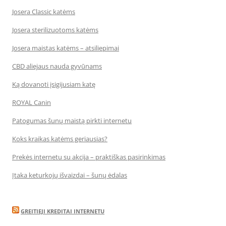
Josera Classic katėms
Josera sterilizuotoms katėms
Josera maistas katėms – atsiliepimai
CBD aliejaus nauda gyvūnams
Ką dovanoti įsigijusiam katę
ROYAL Canin
Patogumas šunų maistą pirkti internetu
Koks kraikas katėms geriausias?
Prekės internetu su akcija – praktiškas pasirinkimas
Įtaka keturkojų išvaizdai – šunų ėdalas
GREITIEJI KREDITAI INTERNETU