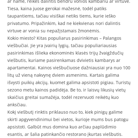
ar name, reikės dalintis bendru vonios kambariu ar virtuve.
Tiesa, kaina juose gerokai mažesnė, todėl patiks
taupantiems, tačiau visiškai netiks tiems, kurie ieško
privatumo. Pripažinkim, kad ne kiekvienas nori dalintis
virtuve ar vonia su nepažįstamais žmonėmis.
Kokio miesto? Kitas populiarus pasirinkimas – Palangos
viešbučiai. Jie yra įvairių lygių, tačiau populiariausias
pasirinkimas išlieka ekonominės klasės trijų žvaigždučių
viešbutis, kuriame pasirenkamas dvivietis kambarys ar
apartamentai. Kainos viešbučiuose dažniausiai yra nuo 100
litų už vieną nakvynę dviem asmenims. Kartais galima
išvysti puikių akcijų, kuomet galima apsistoti pigiau. Turistų
sezono metu kainos padidėja. Be to, ir laisvų likusių vietų
skaičius greitai sumažėja, todėl rezervuoti reikėtų kuo
anksčiau.
Kokį viešbutį rinktis priklauso nuo to, kiek pinigų galime
skirti apgyvendinimui bei vietos, kurioje mums bus patogu
apsistoti. Galbūt mus domina kuo arčiau paplūdimio
esantis, ar šalia patinkančio restorano įkurtas viešbutis.