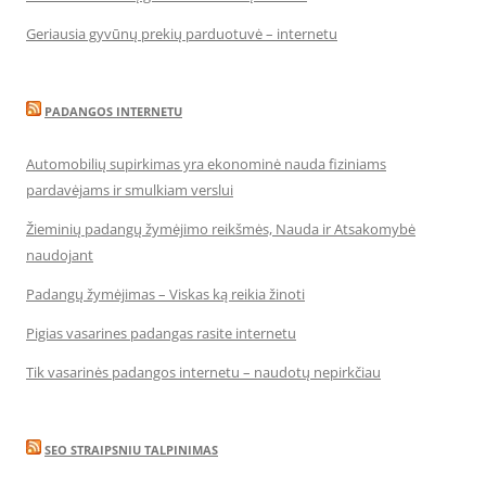
Geriausia gyvūnų prekių parduotuvė – internetu
PADANGOS INTERNETU
Automobilių supirkimas yra ekonominė nauda fiziniams
pardavėjams ir smulkiam verslui
Žieminių padangų žymėjimo reikšmės, Nauda ir Atsakomybė
naudojant
Padangų žymėjimas – Viskas ką reikia žinoti
Pigias vasarines padangas rasite internetu
Tik vasarinės padangos internetu – naudotų nepirkčiau
SEO STRAIPSNIU TALPINIMAS