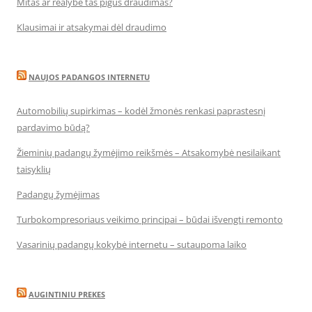
Mitas ar realybė tas pigus draudimas?
Klausimai ir atsakymai dėl draudimo
NAUJOS PADANGOS INTERNETU
Automobilių supirkimas – kodėl žmonės renkasi paprastesnį
pardavimo būdą?
Žieminių padangų žymėjimo reikšmės – Atsakomybė nesilaikant
taisyklių
Padangų žymėjimas
Turbokompresoriaus veikimo principai – būdai išvengti remonto
Vasarinių padangų kokybė internetu – sutaupoma laiko
AUGINTINIU PREKES