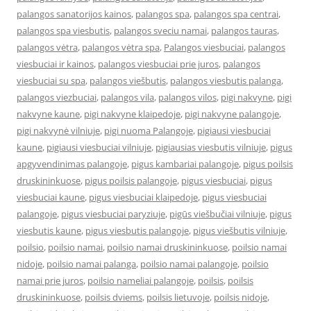
palangos sanatorijos kainos
,
palangos spa
,
palangos spa centrai
,
palangos spa viesbutis
,
palangos sveciu namai
,
palangos tauras
,
palangos vėtra
,
palangos vėtra spa
,
Palangos viesbuciai
,
palangos
viesbuciai ir kainos
,
palangos viesbuciai prie juros
,
palangos
viesbuciai su spa
,
palangos viešbutis
,
palangos viesbutis palanga
,
palangos viezbuciai
,
palangos vila
,
palangos vilos
,
pigi nakvyne
,
pigi
nakvyne kaune
,
pigi nakvyne klaipedoje
,
pigi nakvyne palangoje
,
pigi nakvynė vilniuje
,
pigi nuoma Palangoje
,
pigiausi viesbuciai
kaune
,
pigiausi viesbuciai vilniuje
,
pigiausias viesbutis vilniuje
,
pigus
apgyvendinimas palangoje
,
pigus kambariai palangoje
,
pigus poilsis
druskininkuose
,
pigus poilsis palangoje
,
pigus viesbuciai
,
pigus
viesbuciai kaune
,
pigus viesbuciai klaipedoje
,
pigus viesbuciai
palangoje
,
pigus viesbuciai paryziuje
,
pigūs viešbučiai vilniuje
,
pigus
viesbutis kaune
,
pigus viesbutis palangoje
,
pigus viešbutis vilniuje
,
poilsio
,
poilsio namai
,
poilsio namai druskininkuose
,
poilsio namai
nidoje
,
poilsio namai palanga
,
poilsio namai palangoje
,
poilsio
namai prie juros
,
poilsio nameliai palangoje
,
poilsis
,
poilsis
druskininkuose
,
poilsis dviems
,
poilsis lietuvoje
,
poilsis nidoje
,