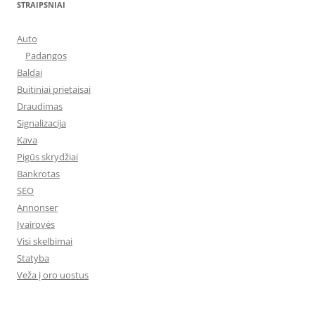
STRAIPSNIAI
Auto
Padangos
Baldai
Buitiniai prietaisai
Draudimas
Signalizacija
Kava
Pigūs skrydžiai
Bankrotas
SEO
Annonser
Įvairovės
Visi skelbimai
Statyba
Veža į oro uostus