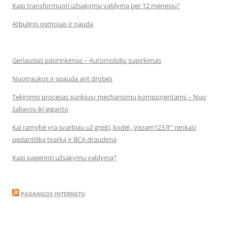
Kaip transformuoti užsakymų valdymą per 12 mėnesių?
Atbulinis osmosas ir nauda
Geriausias pasirinkimas – Automobilių supirkimas
Nuotraukos ir spauda ant drobės
Tekinimo procesas sunkiųjų mechanizmų komponentams – Nuo
žaliavos iki giganto
Kai ramybė yra svarbiau už greitį, kodėl „Vezam123.lt“ renkasi
pedantišką tvarką ir BCA draudimą
Kaip pagerinti užsakymų valdymą?
PADANGOS INTERNETU