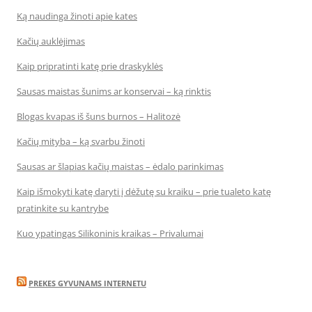
Ką naudinga žinoti apie kates
Kačių auklėjimas
Kaip pripratinti katę prie draskyklės
Sausas maistas šunims ar konservai – ką rinktis
Blogas kvapas iš šuns burnos – Halitozė
Kačių mityba – ką svarbu žinoti
Sausas ar šlapias kačių maistas – ėdalo parinkimas
Kaip išmokyti katę daryti į dėžutę su kraiku – prie tualeto katę
pratinkite su kantrybe
Kuo ypatingas Silikoninis kraikas – Privalumai
PREKES GYVUNAMS INTERNETU