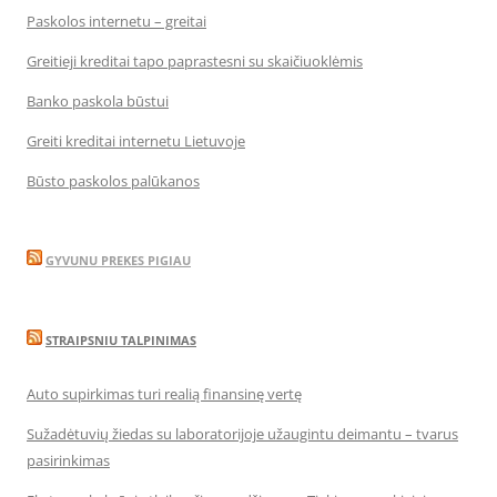
Paskolos internetu – greitai
Greitieji kreditai tapo paprastesni su skaičiuoklėmis
Banko paskola būstui
Greiti kreditai internetu Lietuvoje
Būsto paskolos palūkanos
GYVUNU PREKES PIGIAU
STRAIPSNIU TALPINIMAS
Auto supirkimas turi realią finansinę vertę
Sužadėtuvių žiedas su laboratorijoje užaugintu deimantu – tvarus
pasirinkimas