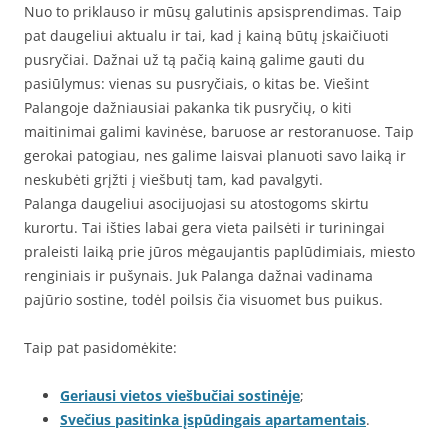
Nuo to priklauso ir mūsų galutinis apsisprendimas. Taip
pat daugeliui aktualu ir tai, kad į kainą būtų įskaičiuoti
pusryčiai. Dažnai už tą pačią kainą galime gauti du
pasiūlymus: vienas su pusryčiais, o kitas be. Viešint
Palangoje dažniausiai pakanka tik pusryčių, o kiti
maitinimai galimi kavinėse, baruose ar restoranuose. Taip
gerokai patogiau, nes galime laisvai planuoti savo laiką ir
neskubėti grįžti į viešbutį tam, kad pavalgyti.
Palanga daugeliui asocijuojasi su atostogoms skirtu
kurortu. Tai išties labai gera vieta pailsėti ir turiningai
praleisti laiką prie jūros mėgaujantis paplūdimiais, miesto
renginiais ir pušynais. Juk Palanga dažnai vadinama
pajūrio sostine, todėl poilsis čia visuomet bus puikus.
Taip pat pasidomėkite:
Geriausi vietos viešbučiai sostinėje
;
Svečius pasitinka įspūdingais apartamentais
.