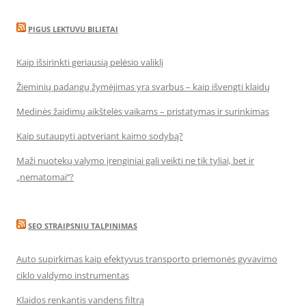
PIGUS LEKTUVU BILIETAI
Kaip išsirinkti geriausią pelėsio valiklį
Žieminių padangų žymėjimas yra svarbus – kaip išvengti klaidų
Medinės žaidimų aikštelės vaikams – pristatymas ir surinkimas
Kaip sutaupyti aptveriant kaimo sodybą?
Maži nuotekų valymo įrenginiai gali veikti ne tik tyliai, bet ir
„nematomai‘‘?
SEO STRAIPSNIU TALPINIMAS
Auto supirkimas kaip efektyvus transporto priemonės gyvavimo
ciklo valdymo instrumentas
Klaidos renkantis vandens filtrą