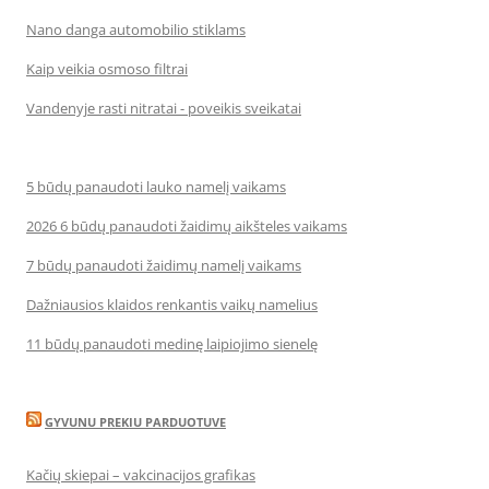
Nano danga automobilio stiklams
Kaip veikia osmoso filtrai
Vandenyje rasti nitratai - poveikis sveikatai
5 būdų panaudoti lauko namelį vaikams
2026 6 būdų panaudoti žaidimų aikšteles vaikams
7 būdų panaudoti žaidimų namelį vaikams
Dažniausios klaidos renkantis vaikų namelius
11 būdų panaudoti medinę laipiojimo sienelę
GYVUNU PREKIU PARDUOTUVE
Kačių skiepai – vakcinacijos grafikas