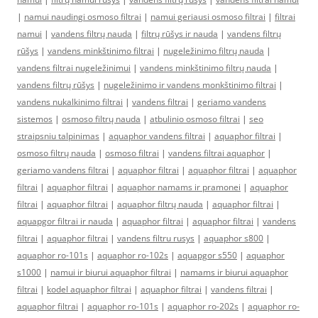
|
namui naudingi osmoso filtrai
|
namui geriausi osmoso filtrai
|
filtrai
namui
|
vandens filtrų nauda
|
filtrų rūšys ir nauda
|
vandens filtrų
rūšys
|
vandens minkštinimo filtrai
|
nugeležinimo filtrų nauda
|
vandens filtrai nugeležinimui
|
vandens minkštinimo filtrų nauda
|
vandens filtrų rūšys
|
nugeležinimo ir vandens monkštinimo filtrai
|
vandens nukalkinimo filtrai
|
vandens filtrai
|
geriamo vandens
sistemos
|
osmoso filtrų nauda
|
atbulinio osmoso filtrai
|
seo
straipsniu talpinimas
|
aquaphor vandens filtrai
|
aquaphor filtrai
|
osmoso filtrų nauda
|
osmoso filtrai
|
vandens filtrai aquaphor
|
geriamo vandens filtrai
|
aquaphor filtrai
|
aquaphor filtrai
|
aquaphor
filtrai
|
aquaphor filtrai
|
aquaphor namams ir pramonei
|
aquaphor
filtrai
|
aquaphor filtrai
|
aquaphor filtrų nauda
|
aquaphor filtrai
|
aquapgor filtrai ir nauda
|
aquaphor filtrai
|
aquaphor filtrai
|
vandens
filtrai
|
aquaphor filtrai
|
vandens filtru rusys
|
aquaphor s800
|
aquaphor ro-101s
|
aquaphor ro-102s
|
aquapgor s550
|
aquaphor
s1000
|
namui ir biurui aquaphor filtrai
|
namams ir biurui aquaphor
filtrai
|
kodel aquaphor filtrai
|
aquaphor filtrai
|
vandens filtrai
|
aquaphor filtrai
|
aquaphor ro-101s
|
aquaphor ro-202s
|
aquaphor ro-