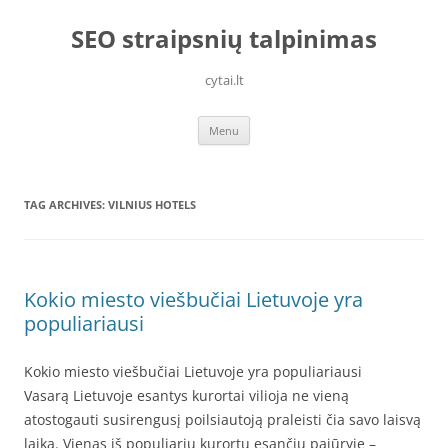
Skip
to
SEO straipsnių talpinimas
content
cytai.lt
Menu
TAG ARCHIVES:
VILNIUS HOTELS
Kokio miesto viešbučiai Lietuvoje yra
populiariausi
Kokio miesto viešbučiai Lietuvoje yra populiariausi
Vasarą Lietuvoje esantys kurortai vilioja ne vieną
atostogauti susirengusį poilsiautoją praleisti čia savo laisvą
laiką. Vienas iš populiarių kurortų esančių pajūryje –