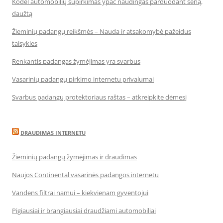
Kodėl automobilių supirkimas ypač naudingas parduodant seną,
daužtą
Žieminių padangų reikšmės – Nauda ir atsakomybė pažeidus
taisykles
Renkantis padangas žymėjimas yra svarbus
Vasarinių padangų pirkimo internetu privalumai
Svarbus padangų protektoriaus raštas – atkreipkite dėmesį
DRAUDIMAS INTERNETU
Žieminių padangų žymėjimas ir draudimas
Naujos Continental vasarinės padangos internetu
Vandens filtrai namui – kiekvienam gyventojui
Pigiausiai ir brangiausiai draudžiami automobiliai