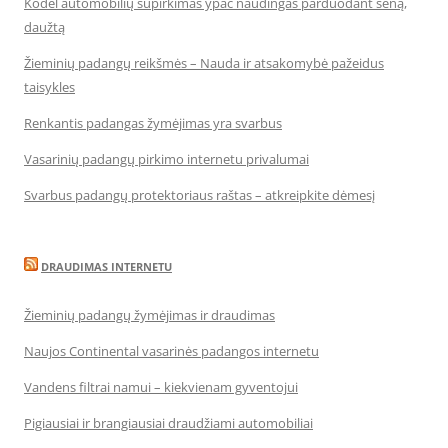
Kodėl automobilių supirkimas ypač naudingas parduodant seną,
daužtą
Žieminių padangų reikšmės – Nauda ir atsakomybė pažeidus
taisykles
Renkantis padangas žymėjimas yra svarbus
Vasarinių padangų pirkimo internetu privalumai
Svarbus padangų protektoriaus raštas – atkreipkite dėmesį
DRAUDIMAS INTERNETU
Žieminių padangų žymėjimas ir draudimas
Naujos Continental vasarinės padangos internetu
Vandens filtrai namui – kiekvienam gyventojui
Pigiausiai ir brangiausiai draudžiami automobiliai