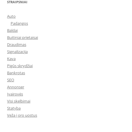
STRAIPSNIAI
Auto
Padangos
Baldai
Buitiniai prietaisai
Draudimas
Signalizacija
Kava
Pigūs skrydžiai
Bankrotas
SEO
Annonser
Įvairovės
Visi skelbimai
Statyba
Veža į oro uostus