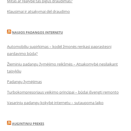
Mitas ar realybė tas pigus draudimas?
Klausimai ir atsakymai dėl draudimo
NAUJOS PADANGOS INTERNETU
Automobilių supirkimas – kodėl žmonės renkasi paprastesnį
pardavimo būdą?
Žieminių padangų žymėjimo reikšmės – Atsakomybė nesilaikant
taisyklių
Padangų žymėjimas
Turbokompresoriaus veikimo principai – būdai išvengti remonto
Vasarinių padangų kokybė internetu – sutaupoma laiko
AUGINTINIU PREKES