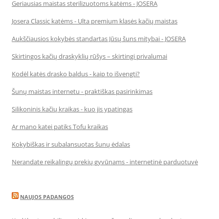
Geriausias maistas sterilizuotoms katėms - JOSERA
Josera Classic katėms - Ulta premium klasės kačių maistas
Aukščiausios kokybės standartas Jūsų šuns mitybai - JOSERA
Skirtingos kačių draskyklių rūšys – skirtingi privalumai
Kodėl katės drasko baldus - kaip to išvengti?
Šunų maistas internetu - praktiškas pasirinkimas
Silikoninis kačių kraikas - kuo jis ypatingas
Ar mano katei patiks Tofu kraikas
Kokybiškas ir subalansuotas šunų ėdalas
Nerandate reikalingų prekių gyvūnams - internetinė parduotuvė
NAUJOS PADANGOS