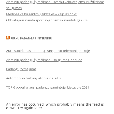
Žieminių padangų žymėjimas – svarbu vairuotojams ir užtikrintas
saugumas
Medinės vaikų žaidimų aikštelės – kaip išsirinkti
CBD aliejaus nauda sportuojantiems – naudoti gali visi
PERKU PADANGAS INTERNETU
Auto supirkimas naudotų transporto priemonių rinkoje
Žieminių padangų žymėjimas – saugumas ir nauda
Padangų žymėjimas
Automobilio turbinų istorija ir ateitis
TOP 6 populiariausi padangų gamintojai Lietuvoje 2021
An error has occurred, which probably means the feed is
down. Try again later.