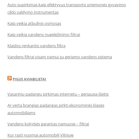
Auto supirkimas kaip efektyvus transporto priemonės gyvavimo
ciklo valdymo instrumentas
Kaip veikia atbulinis osmosas
Kaip veikia vandens nugeležinimo filtrai
Klaidos renkantis vandens filtrą
Vandens filtrai visam namui su geriamo vandens sistema
PIGUS AVIABILIETAI
Vasarinių padangų pirkimas internetu – geriausia išeitis
Ar verta brangias padangas pirkti ekonominės klasės
automobiliams
Vandens kokybės garantas namuose – filtrai
Kur rasti nuomai automobilį Vilniuje