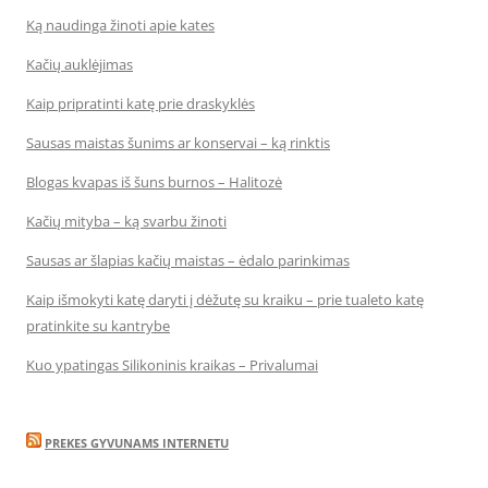
Ką naudinga žinoti apie kates
Kačių auklėjimas
Kaip pripratinti katę prie draskyklės
Sausas maistas šunims ar konservai – ką rinktis
Blogas kvapas iš šuns burnos – Halitozė
Kačių mityba – ką svarbu žinoti
Sausas ar šlapias kačių maistas – ėdalo parinkimas
Kaip išmokyti katę daryti į dėžutę su kraiku – prie tualeto katę
pratinkite su kantrybe
Kuo ypatingas Silikoninis kraikas – Privalumai
PREKES GYVUNAMS INTERNETU