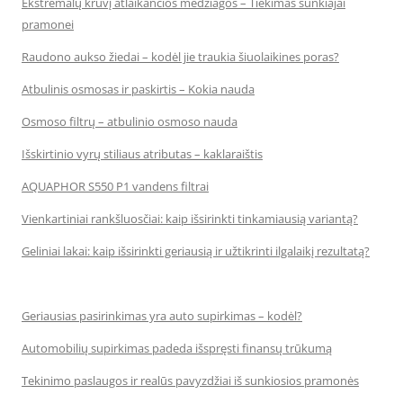
Ekstremalų krūvį atlaikančios medžiagos – Tiekimas sunkiajai
pramonei
Raudono aukso žiedai – kodėl jie traukia šiuolaikines poras?
Atbulinis osmosas ir paskirtis – Kokia nauda
Osmoso filtrų – atbulinio osmoso nauda
Išskirtinio vyrų stiliaus atributas – kaklaraištis
AQUAPHOR S550 P1 vandens filtrai
Vienkartiniai rankšluosčiai: kaip išsirinkti tinkamiausią variantą?
Geliniai lakai: kaip išsirinkti geriausią ir užtikrinti ilgalaikį rezultatą?
Geriausias pasirinkimas yra auto supirkimas – kodėl?
Automobilių supirkimas padeda išspręsti finansų trūkumą
Tekinimo paslaugos ir realūs pavyzdžiai iš sunkiosios pramonės