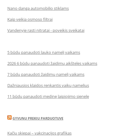
Nano danga automobilio stiklams
Kaip veikia osmoso filtrai
Vandenyje rasti nitratai - poveikis sveikatai
5 būdų panaudoti lauko namelį vaikams
2026 6 būdų panaudoti žaidimų aikšteles vaikams
7 būdų panaudoti žaidimų namelį vaikams
Dažniausios klaidos renkantis vaikų namelius
11 būdų panaudoti medinę laipiojimo sienelę
GYVUNU PREKIU PARDUOTUVE
Kačių skiepai – vakcinacijos grafikas