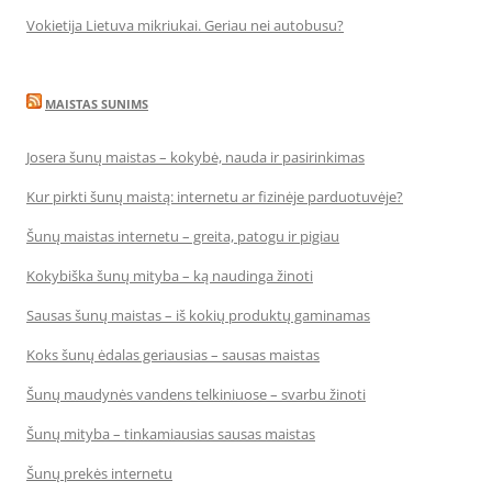
Vokietija Lietuva mikriukai. Geriau nei autobusu?
MAISTAS SUNIMS
Josera šunų maistas – kokybė, nauda ir pasirinkimas
Kur pirkti šunų maistą: internetu ar fizinėje parduotuvėje?
Šunų maistas internetu – greita, patogu ir pigiau
Kokybiška šunų mityba – ką naudinga žinoti
Sausas šunų maistas – iš kokių produktų gaminamas
Koks šunų ėdalas geriausias – sausas maistas
Šunų maudynės vandens telkiniuose – svarbu žinoti
Šunų mityba – tinkamiausias sausas maistas
Šunų prekės internetu