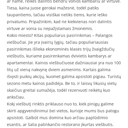
ar name, reikės dalintis bendru vonios kambariu ar virtuve.
Tiesa, kaina juose gerokai mažesnė, todėl patiks
taupantiems, tačiau visiškai netiks tiems, kurie ieško
privatumo. Pripažinkim, kad ne kiekvienas nori dalintis
virtuve ar vonia su nepažįstamais žmonėmis.
Kokio miesto? Kitas populiarus pasirinkimas – Palangos
viešbučiai. Jie yra įvairių lygių, tačiau populiariausias
pasirinkimas išlieka ekonominės klasės trijų žvaigždučių
viešbutis, kuriame pasirenkamas dvivietis kambarys ar
apartamentai. Kainos viešbučiuose dažniausiai yra nuo 100
litų už vieną nakvynę dviem asmenims. Kartais galima
išvysti puikių akcijų, kuomet galima apsistoti pigiau. Turistų
sezono metu kainos padidėja. Be to, ir laisvų likusių vietų
skaičius greitai sumažėja, todėl rezervuoti reikėtų kuo
anksčiau.
Kokį viešbutį rinktis priklauso nuo to, kiek pinigų galime
skirti apgyvendinimui bei vietos, kurioje mums bus patogu
apsistoti. Galbūt mus domina kuo arčiau paplūdimio
esantis, ar šalia patinkančio restorano įkurtas viešbutis.