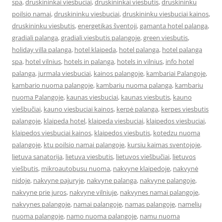
spa
,
druskininkai viesbuciai
,
druskininkai viesbutis
,
druskininku
poilsio namai
,
druskininku viesbuciai
,
druskininku viesbuciai kainos
,
druskininku viesbutis
,
energetikas šventoji
,
gamanta hotel palanga
,
gradiali palanga
,
gradiali viesbutis palangoje
,
green viesbutis
,
holiday villa palanga
,
hotel klaipeda
,
hotel palanga
,
hotel palanga
spa
,
hotel vilnius
,
hotels in palanga
,
hotels in vilnius
,
info hotel
palanga
,
jurmala viesbuciai
,
kainos palangoje
,
kambariai Palangoje
,
kambario nuoma palangoje
,
kambariu nuoma palanga
,
kambariu
nuoma Palangoje
,
kaunas viesbuciai
,
kaunas viesbutis
,
kauno
viešbučiai
,
kauno viesbuciai kainos
,
kerpė palanga
,
kerpes viesbutis
palangoje
,
klaipeda hotel
,
klaipeda viesbuciai
,
klaipedos viesbuciai
,
klaipedos viesbuciai kainos
,
klaipedos viesbutis
,
kotedzu nuoma
palangoje
,
ktu poilsio namai palangoje
,
kursiu kaimas sventojoje
,
lietuva sanatorija
,
lietuva viesbutis
,
lietuvos viešbučiai
,
lietuvos
viešbutis
,
mikroautobusu nuoma
,
nakvyne klaipedoje
,
nakvynė
nidoje
,
nakvyne pajuryje
,
nakvyne palanga
,
nakvyne palangoje
,
nakvyne prie juros
,
nakvyne vilniuje
,
nakvynes namai palangoje
,
nakvynes palangoje
,
namai palangoje
,
namas palangoje
,
namelių
nuoma palangoje
,
namo nuoma palangoje
,
namu nuoma