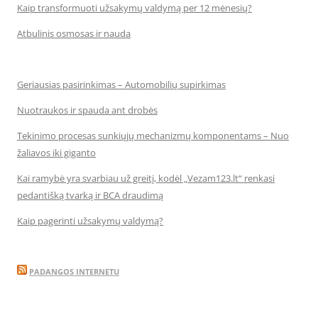
Kaip transformuoti užsakymų valdymą per 12 mėnesių?
Atbulinis osmosas ir nauda
Geriausias pasirinkimas – Automobilių supirkimas
Nuotraukos ir spauda ant drobės
Tekinimo procesas sunkiųjų mechanizmų komponentams – Nuo
žaliavos iki giganto
Kai ramybė yra svarbiau už greitį, kodėl „Vezam123.lt“ renkasi
pedantišką tvarką ir BCA draudimą
Kaip pagerinti užsakymų valdymą?
PADANGOS INTERNETU