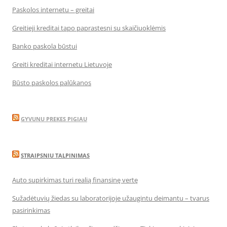
Paskolos internetu – greitai
Greitieji kreditai tapo paprastesni su skaičiuoklėmis
Banko paskola būstui
Greiti kreditai internetu Lietuvoje
Būsto paskolos palūkanos
GYVUNU PREKES PIGIAU
STRAIPSNIU TALPINIMAS
Auto supirkimas turi realią finansinę vertę
Sužadėtuvių žiedas su laboratorijoje užaugintu deimantu – tvarus
pasirinkimas