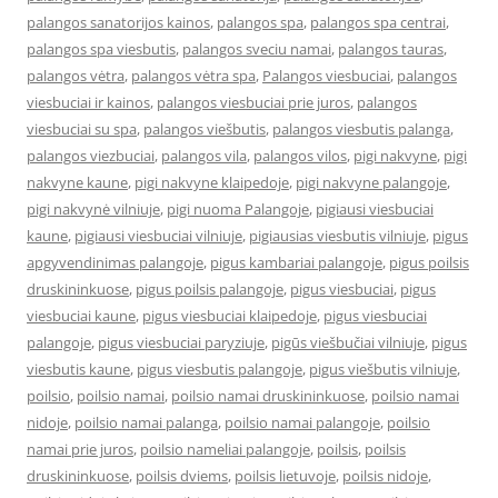
palangos sanatorijos kainos
,
palangos spa
,
palangos spa centrai
,
palangos spa viesbutis
,
palangos sveciu namai
,
palangos tauras
,
palangos vėtra
,
palangos vėtra spa
,
Palangos viesbuciai
,
palangos
viesbuciai ir kainos
,
palangos viesbuciai prie juros
,
palangos
viesbuciai su spa
,
palangos viešbutis
,
palangos viesbutis palanga
,
palangos viezbuciai
,
palangos vila
,
palangos vilos
,
pigi nakvyne
,
pigi
nakvyne kaune
,
pigi nakvyne klaipedoje
,
pigi nakvyne palangoje
,
pigi nakvynė vilniuje
,
pigi nuoma Palangoje
,
pigiausi viesbuciai
kaune
,
pigiausi viesbuciai vilniuje
,
pigiausias viesbutis vilniuje
,
pigus
apgyvendinimas palangoje
,
pigus kambariai palangoje
,
pigus poilsis
druskininkuose
,
pigus poilsis palangoje
,
pigus viesbuciai
,
pigus
viesbuciai kaune
,
pigus viesbuciai klaipedoje
,
pigus viesbuciai
palangoje
,
pigus viesbuciai paryziuje
,
pigūs viešbučiai vilniuje
,
pigus
viesbutis kaune
,
pigus viesbutis palangoje
,
pigus viešbutis vilniuje
,
poilsio
,
poilsio namai
,
poilsio namai druskininkuose
,
poilsio namai
nidoje
,
poilsio namai palanga
,
poilsio namai palangoje
,
poilsio
namai prie juros
,
poilsio nameliai palangoje
,
poilsis
,
poilsis
druskininkuose
,
poilsis dviems
,
poilsis lietuvoje
,
poilsis nidoje
,