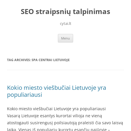
Skip
to
SEO straipsnių talpinimas
content
cytai.lt
Menu
TAG ARCHIVES:
SPA CENTRAI LIETUVOJE
Kokio miesto viešbučiai Lietuvoje yra
populiariausi
Kokio miesto viešbučiai Lietuvoje yra populiariausi
Vasarą Lietuvoje esantys kurortai vilioja ne vieną
atostogauti susirengusį poilsiautoją praleisti čia savo laisvą
laiką. Vienas iš populiarių kurortų esančių pajūryje –