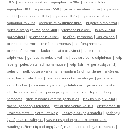
102s
|
aquaphor ro-202s
|
aquaphor ro-206s
|
vandens filtrai
|
aquaphor s800
|
aquaphor s550
|
geriamo vandens filtrai
|
aquaphor
s1000
|
aquaphor ro 101s
|
aquaphor 102s
|
aquaphor ro 202s
|
aquaphor ro 206s
|
vandens minkstinimo filtrai
|
nugeležinimo filtrai
|
pelesio kvapa galima panaikinti
|
priemone nuo voru
|
lauko kubilai
pardavimui
|
priemonė nuo vorų
|
telefonų remontas
|
kas yra seo
|
priemone nuo voru
|
telefonų remontas
|
telefonų remontas
|
priemonė nuo vorų
|
lauko kubilai pardavimui
|
seo straipsniu
talpinimas
|
geriausias pelėsio valiklis
|
seo straipsniu talpinimas
|
kaip
isvengti pelesio atsiradimo namuose
|
kaip išsirinkti geriausią valiklį
pelėsiui
|
puiki dovana vaikams
|
smagiam žaidimui kieme
|
aikštelės
vaikų laiko praleidimui
|
telefonų remontas naudingas
|
geriausias
kaciu kraikas
|
dazniausiai gendantys telefonai
|
geriausias maistas
sterilizuotoms katėms
|
padangų žymėjimas
|
mobiliųjų telefonų
remontas
|
sterilizuotoms katėms geriausias
|
kiek kainuoja kubilai
|
dažnai gendantys telefonai
|
geriausias vonios valiklis
|
elektromobiliu
ikrovimo stoteliu pletra lietuvoje
|
lietuvoje daugeja stoteliu
|
padangų
žymėjimas reikalingas
|
vasarinės padangos elektromobiliams
|
naudingas žieminių padangų žymėjimas
|
kuo naudingas remontas
|