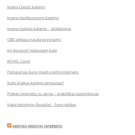
Josera Classic katėms
Josera sterilizuotoms katėms
Josera maistas katėms – atsiliepimai
CBD aliejaus nauda gyvūnams
Ką dovanoti įsigijusiam katę
ROYAL Canin
Patogumas šunų maistą pirkti internetu
Koks kraikas katėms geriausias?
Prekės internetu su akcija – praktiškas pasirinkimas
Įtaka keturkojų išvaizdai – šunų ėdalas
GREITIEJI KREDITAI INTERNETU