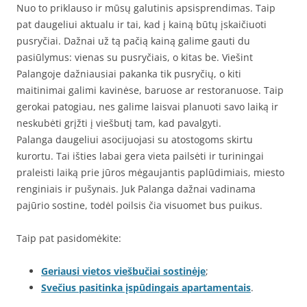
Nuo to priklauso ir mūsų galutinis apsisprendimas. Taip
pat daugeliui aktualu ir tai, kad į kainą būtų įskaičiuoti
pusryčiai. Dažnai už tą pačią kainą galime gauti du
pasiūlymus: vienas su pusryčiais, o kitas be. Viešint
Palangoje dažniausiai pakanka tik pusryčių, o kiti
maitinimai galimi kavinėse, baruose ar restoranuose. Taip
gerokai patogiau, nes galime laisvai planuoti savo laiką ir
neskubėti grįžti į viešbutį tam, kad pavalgyti.
Palanga daugeliui asocijuojasi su atostogoms skirtu
kurortu. Tai išties labai gera vieta pailsėti ir turiningai
praleisti laiką prie jūros mėgaujantis paplūdimiais, miesto
renginiais ir pušynais. Juk Palanga dažnai vadinama
pajūrio sostine, todėl poilsis čia visuomet bus puikus.
Taip pat pasidomėkite:
Geriausi vietos viešbučiai sostinėje
;
Svečius pasitinka įspūdingais apartamentais
.