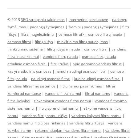
© 2013
SEO straipsniu talpinimas
|
internetine parduotuve
|
padangų
žymėjimas
|
padangų žymėjimas
|
žieminių padangų žymėjimas
|
filtrų
rūšys
|
filtrai nugeležinimui
|
osmoso filtrai> |
osmoso filtrų nauda
|
osmoso filtrai
|
filtrų rūšys
|
minkštinimo filtrų naudojimas
|
minkštinimo sistema
|
filtrų rūšys ir nauda
|
osmoso filtrai
|
vandens
filtrai nukalkinimui
|
vandens filtrų nauda
|
osmoso filtrų nauda
|
atbulinio osmoso filtrai
|
filtrų rūšys
|
apie geriamo vandens filtrus
|
kas yra atbulinis osmosas
|
namui naudingi osmoso filtrai
|
osmoso
filtrų nauda
|
naudingi osmoso filtrai
|
kuo naudingi osmoso filtrai
|
vandens filtravimo sistemos
|
filtrų namui pasirinkimas
|
filtrai
komfortui namuose
|
vandens filtrai namui
|
filtrai namams
|
vandens
filtrai kokybei
|
tinkamiausi vandens filtrai namui
|
vandens filtravimo
sistemos namui
|
filtrų sprendimai namui
|
ieškome vandens filtrų
namui
|
vandens filtrų namui rūšys
|
vandens kokybei filtrai namui
|
vandens namui filtrų pasirinkimas
|
vandens filtrų rtūšys
|
vandens
kokybei name
|
rekomenduojami vandens filtrai namui
|
vandens filtrai
namui
|
filtrų namui rūšys
|
vandens filtrų rūšys
|
vandens filtrai namui