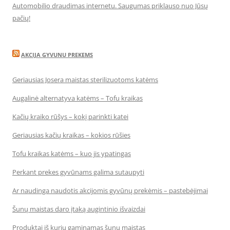
Automobilio draudimas internetu. Saugumas priklauso nuo Jūsų
pačių!
AKCIJA GYVUNU PREKEMS
Geriausias Josera maistas sterilizuotoms katėms
Augalinė alternatyva katėms – Tofu kraikas
Kačių kraiko rūšys – kokį parinkti katei
Geriausias kačių kraikas – kokios rūšies
Tofu kraikas katėms – kuo jis ypatingas
Perkant prekes gyvūnams galima sutaupyti
Ar naudinga naudotis akcijomis gyvūnų prekėmis – pastebėjimai
Šunų maistas daro įtaką augintinio išvaizdai
Produktai iš kurių gaminamas šunų maistas