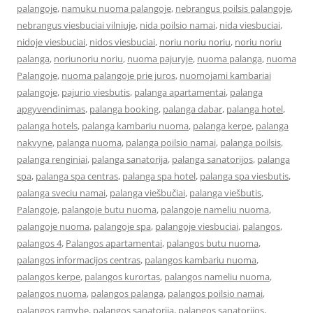
palangoje
,
namuku nuoma palangoje
,
nebrangus poilsis palangoje
,
nebrangus viesbuciai vilniuje
,
nida poilsio namai
,
nida viesbuciai
,
nidoje viesbuciai
,
nidos viesbuciai
,
noriu noriu noriu
,
noriu noriu
palanga
,
noriunoriu noriu
,
nuoma pajuryje
,
nuoma palanga
,
nuoma
Palangoje
,
nuoma palangoje prie juros
,
nuomojami kambariai
palangoje
,
pajurio viesbutis
,
palanga apartamentai
,
palanga
apgyvendinimas
,
palanga booking
,
palanga dabar
,
palanga hotel
,
palanga hotels
,
palanga kambariu nuoma
,
palanga kerpe
,
palanga
nakvyne
,
palanga nuoma
,
palanga poilsio namai
,
palanga poilsis
,
palanga renginiai
,
palanga sanatorija
,
palanga sanatorijos
,
palanga
spa
,
palanga spa centras
,
palanga spa hotel
,
palanga spa viesbutis
,
palanga sveciu namai
,
palanga viešbučiai
,
palanga viešbutis
,
Palangoje
,
palangoje butu nuoma
,
palangoje nameliu nuoma
,
palangoje nuoma
,
palangoje spa
,
palangoje viesbuciai
,
palangos
,
palangos 4
,
Palangos apartamentai
,
palangos butu nuoma
,
palangos informacijos centras
,
palangos kambariu nuoma
,
palangos kerpe
,
palangos kurortas
,
palangos nameliu nuoma
,
palangos nuoma
,
palangos palanga
,
palangos poilsio namai
,
palangos ramybe
,
palangos sanatorija
,
palangos sanatorijos
,