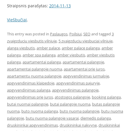
Straipsnis parašytas:
2014-11-13
Viešbučiai
.
This entry was posted in
Paslaugos
,
Poilsiui
,
SEO
and tagged
3
zvaigzduciu viesbutis vilniuje
,
5 zvaigzduciu viesbuciai vilniuje
,
alanga viesbutis
,
amber palace
,
amber palace palanga
,
amber
palanga
,
amber spa palanga
,
amber viesbutis
,
amber viesbutis
palanga
,
apartamentai palanga
,
apartamentai palangoje
,
apartamentai palangoje nuoma
,
apartamentai prie juros
,
apartamentų nuoma palangoje
,
apgyvendinimas jurmaloje
,
apgyvendinimas klaipedoje
,
apgyvendinimas pajuryje
,
apgyvendinimas palanga
,
apgyvendinimas palangoje
,
apgyvendinimas prie juros
,
atostogos palangoje
,
booking palanga
,
butai nuomai palangoje
,
butai palangoje nuoma
,
butas palangoje
nuoma
,
buto nuoma palanga
,
buto nuoma palangoje
,
butų nuoma
palangoje
,
butu nuoma palangoje vasarai
,
diemedis palanga
,
druskininkai apgyvendinimas
,
druskininkai nakvyne
,
druskininkai