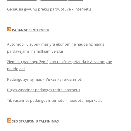
Geriausia gyvūnų prekių parduotuvė – internetu
PADANGOS INTERNETU
Automobilių supirkimas yra ekonominė nauda fiziniams
pardavėjams ir smulkiam verslui
Žieminių padangų žymėjimo reikšmės, Nauda ir Atsakomybė
naudojant
Padangų žymėjimas – Viskas ką reikia žinoti
Pigias vasarines padangas rasite internetu
Tik vasarinės padangos internetu – naudotų nepirkčiau
SEO STRAIPSNIU TALPINIMAS