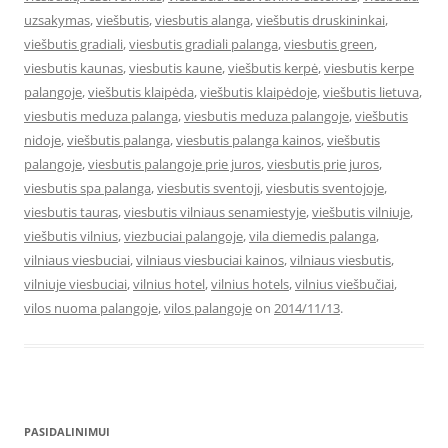
uzsakymas
,
viešbutis
,
viesbutis alanga
,
viešbutis druskininkai
,
viešbutis gradiali
,
viesbutis gradiali palanga
,
viesbutis green
,
viesbutis kaunas
,
viesbutis kaune
,
viešbutis kerpė
,
viesbutis kerpe
palangoje
,
viešbutis klaipėda
,
viešbutis klaipėdoje
,
viešbutis lietuva
,
viesbutis meduza palanga
,
viesbutis meduza palangoje
,
viešbutis
nidoje
,
viešbutis palanga
,
viesbutis palanga kainos
,
viešbutis
palangoje
,
viesbutis palangoje prie juros
,
viesbutis prie juros
,
viesbutis spa palanga
,
viesbutis sventoji
,
viesbutis sventojoje
,
viesbutis tauras
,
viesbutis vilniaus senamiestyje
,
viešbutis vilniuje
,
viešbutis vilnius
,
viezbuciai palangoje
,
vila diemedis palanga
,
vilniaus viesbuciai
,
vilniaus viesbuciai kainos
,
vilniaus viesbutis
,
vilniuje viesbuciai
,
vilnius hotel
,
vilnius hotels
,
vilnius viešbučiai
,
vilos nuoma palangoje
,
vilos palangoje
on
2014/11/13
.
PASIDALINIMUI