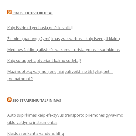
PIGUS LEKTUVU BILIETAI
Kaip išsirinkti geriausią pelėsio valiklį
Žieminių padangų žymėjimas yra svarbus – kaip išvengti klaidų
Medinės žaidimų aikštelės vaikams – pristatymas ir surinkimas
Kaip sutaupyti aptveriant kaimo sodybą?
Maži nuotekų valymo įrenginiai gali veikti ne tik tyliai, bet ir
„nematomai‘‘?
SEO STRAIPSNIU TALPINIMAS
Auto supirkimas kaip efektyvus transporto priemonės gyvavimo
ciklo valdymo instrumentas
Klaidos renkantis vandens filtrą