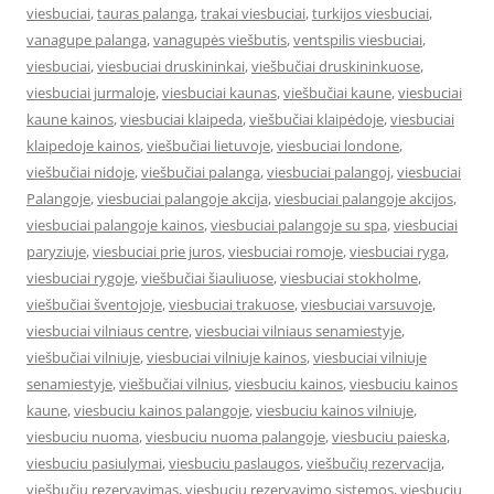
viesbuciai
,
tauras palanga
,
trakai viesbuciai
,
turkijos viesbuciai
,
vanagupe palanga
,
vanagupės viešbutis
,
ventspilis viesbuciai
,
viesbuciai
,
viesbuciai druskininkai
,
viešbučiai druskininkuose
,
viesbuciai jurmaloje
,
viesbuciai kaunas
,
viešbučiai kaune
,
viesbuciai
kaune kainos
,
viesbuciai klaipeda
,
viešbučiai klaipėdoje
,
viesbuciai
klaipedoje kainos
,
viešbučiai lietuvoje
,
viesbuciai londone
,
viešbučiai nidoje
,
viešbučiai palanga
,
viesbuciai palangoj
,
viesbuciai
Palangoje
,
viesbuciai palangoje akcija
,
viesbuciai palangoje akcijos
,
viesbuciai palangoje kainos
,
viesbuciai palangoje su spa
,
viesbuciai
paryziuje
,
viesbuciai prie juros
,
viesbuciai romoje
,
viesbuciai ryga
,
viesbuciai rygoje
,
viešbučiai šiauliuose
,
viesbuciai stokholme
,
viešbučiai šventojoje
,
viesbuciai trakuose
,
viesbuciai varsuvoje
,
viesbuciai vilniaus centre
,
viesbuciai vilniaus senamiestyje
,
viešbučiai vilniuje
,
viesbuciai vilniuje kainos
,
viesbuciai vilniuje
senamiestyje
,
viešbučiai vilnius
,
viesbuciu kainos
,
viesbuciu kainos
kaune
,
viesbuciu kainos palangoje
,
viesbuciu kainos vilniuje
,
viesbuciu nuoma
,
viesbuciu nuoma palangoje
,
viesbuciu paieska
,
viesbuciu pasiulymai
,
viesbuciu paslaugos
,
viešbučių rezervacija
,
viešbučių rezervavimas
,
viesbuciu rezervavimo sistemos
,
viesbuciu