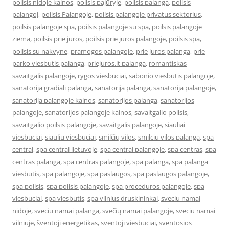
poilsis nidoje kainos
,
poilsis pajūryje
,
poilsis palanga
,
poilsis
palangoj
,
poilsis Palangoje
,
poilsis palangoje privatus sektorius
,
poilsis palangoje spa
,
poilsis palangoje su spa
,
poilsis palangoje
ziema
,
poilsis prie jūros
,
poilsis prie juros palangoje
,
poilsis spa
,
poilsis su nakvyne
,
pramogos palangoje
,
prie juros palanga
,
prie
parko viesbutis palanga
,
priejuros.lt palanga
,
romantiskas
savaitgalis palangoje
,
rygos viesbuciai
,
sabonio viesbutis palangoje
,
sanatorija gradiali palanga
,
sanatorija palanga
,
sanatorija palangoje
,
sanatorija palangoje kainos
,
sanatorijos palanga
,
sanatorijos
palangoje
,
sanatorijos palangoje kainos
,
savaitgalio poilsis
,
savaitgalio poilsis palangoje
,
savaitgalis palangoje
,
siauliai
viesbuciai
,
siauliu viesbuciai
,
smilčių vilos
,
smilciu vilos palanga
,
spa
centrai
,
spa centrai lietuvoje
,
spa centrai palangoje
,
spa centras
,
spa
centras palanga
,
spa centras palangoje
,
spa palanga
,
spa palanga
viesbutis
,
spa palangoje
,
spa paslaugos
,
spa paslaugos palangoje
,
spa poilsis
,
spa poilsis palangoje
,
spa proceduros palangoje
,
spa
viesbuciai
,
spa viesbutis
,
spa vilnius druskininkai
,
sveciu namai
nidoje
,
sveciu namai palanga
,
svečių namai palangoje
,
sveciu namai
vilniuje
,
šventoji energetikas
,
sventoji viesbuciai
,
sventosios