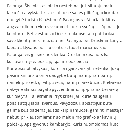
Palanga. Šis miestas nieko nestebina, juk šiltuoju metų
laiku čia atvyksta tikriausiai puse šalies piliečių, o kur dar
daugybė turistų iš užsienio? Palangos viešbučiai ir kitos
apgyvendinimo vietos visuomet laukia svečių ir rūpinasi jų
komfortu. Bet viešbučiai Druskininkuose taip pat laukia
savo klientų ne ką mažiau nei Palanga, bet Druskininkai yra
labiau aktyvaus poilsio centras, todėl manome, kad
Palanga, vis gi, šiek tiek lenkia Druskininkus, nors kai
kuriose srityse, pozicijų, gal ir neužleidžia.
Kur apsistoti atvykus į kurortą ilgai svarstyti netenka. Jūsų
pasirinkimui siūloma daugybė butų, namų, kambarių,
namelių, kotedžų, vilų, svečių namų ir viešbučių. Kiekviena
nakvynė skirsis pagal apgyvendinimo tipą, kainą bei vietą,
kurioje yra. Tai esminiai trys kriterijai, kurie daugeliui
poilsiautojų labai svarbūs. Pavyzdžiui, apsistojus bute
galima bus patiems jaustis kaip namuose, gaminti maistą ir
nebūti priklausomiems nuo maitinimo grafiko ar kavinių
paieškų. Apsigyvenus kambaryje, kuris nuomojamas bute