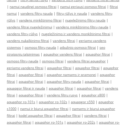
|
namui naudingi osmoso filtrai
|
namui geriausi osmoso filtrai
|
filtrai
namui
|
vandens filtrų nauda
|
filtrų rūšys ir nauda
|
vandens filtrų
rūšys
|
vandens minkštinimo filtrai
|
nugeležinimo filtrų nauda
|
vandens filtrai nugeležinimui
|
vandens minkštinimo filtrų nauda
|
vandens filtrų rūšys
|
nugeležinimo ir vandens monkštinimo filtrai
|
vandens nukalkinimo filtrai
|
vandens filtrai
|
geriamo vandens
sistemos
|
osmoso filtrų nauda
|
atbulinio osmoso filtrai
|
seo
straipsniu talpinimas
|
aquaphor vandens filtrai
|
aquaphor filtrai
|
osmoso filtrų nauda
|
osmoso filtrai
|
vandens filtrai aquaphor
|
geriamo vandens filtrai
|
aquaphor filtrai
|
aquaphor filtrai
|
aquaphor
filtrai
|
aquaphor filtrai
|
aquaphor namams ir pramonei
|
aquaphor
filtrai
|
aquaphor filtrai
|
aquaphor filtrų nauda
|
aquaphor filtrai
|
aquapgor filtrai ir nauda
|
aquaphor filtrai
|
aquaphor filtrai
|
vandens
filtrai
|
aquaphor filtrai
|
vandens filtru rusys
|
aquaphor s800
|
aquaphor ro-101s
|
aquaphor ro-102s
|
aquapgor s550
|
aquaphor
s1000
|
namui ir biurui aquaphor filtrai
|
namams ir biurui aquaphor
filtrai
|
kodel aquaphor filtrai
|
aquaphor filtrai
|
vandens filtrai
|
aquaphor filtrai
|
aquaphor ro-101s
|
aquaphor ro-202s
|
aquaphor ro-