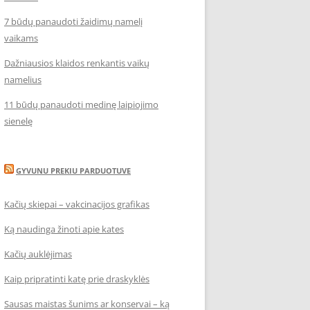
7 būdų panaudoti žaidimų namelį
vaikams
Dažniausios klaidos renkantis vaikų
namelius
11 būdų panaudoti medinę laipiojimo
sienelę
GYVUNU PREKIU PARDUOTUVE
Kačių skiepai – vakcinacijos grafikas
Ką naudinga žinoti apie kates
Kačių auklėjimas
Kaip pripratinti katę prie draskyklės
Sausas maistas šunims ar konservai – ką