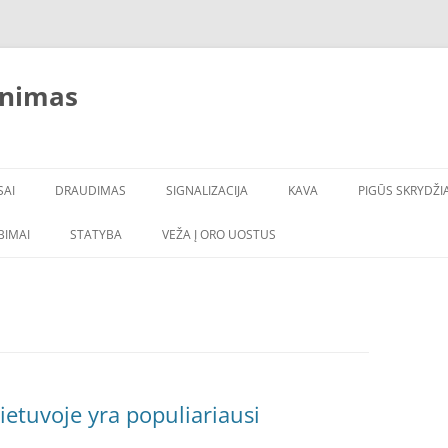
inimas
SAI
DRAUDIMAS
SIGNALIZACIJA
KAVA
PIGŪS SKRYDŽIA
LBIMAI
STATYBA
VEŽA Į ORO UOSTUS
ietuvoje yra populiariausi