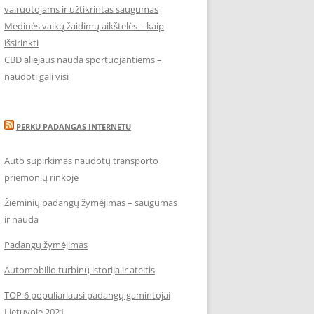
vairuotojams ir užtikrintas saugumas
Medinės vaikų žaidimų aikštelės – kaip
išsirinkti
CBD aliejaus nauda sportuojantiems –
naudoti gali visi
PERKU PADANGAS INTERNETU
Auto supirkimas naudotų transporto
priemonių rinkoje
Žieminių padangų žymėjimas – saugumas
ir nauda
Padangų žymėjimas
Automobilio turbinų istorija ir ateitis
TOP 6 populiariausi padangų gamintojai
Lietuvoje 2021