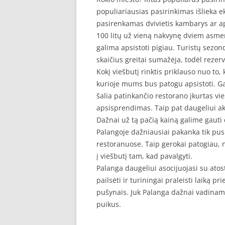
populiariausias pasirinkimas išlieka e
pasirenkamas dvivietis kambarys ar a
100 litų už vieną nakvynę dviem asmen
galima apsistoti pigiau. Turistų sezono
skaičius greitai sumažėja, todėl rezer
Kokį viešbutį rinktis priklauso nuo to,
kurioje mums bus patogu apsistoti. G
šalia patinkančio restorano įkurtas vi
apsisprendimas. Taip pat daugeliui aktu
Dažnai už tą pačią kainą galime gauti 
Palangoje dažniausiai pakanka tik pusr
restoranuose. Taip gerokai patogiau, ne
į viešbutį tam, kad pavalgyti.
Palanga daugeliui asocijuojasi su atost
pailsėti ir turiningai praleisti laiką p
pušynais. Juk Palanga dažnai vadinama
puikus.