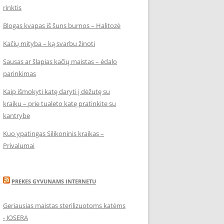
rinktis
Blogas kvapas iš šuns burnos – Halitozė
Kačių mityba – ką svarbu žinoti
Sausas ar šlapias kačių maistas – ėdalo
parinkimas
Kaip išmokyti katę daryti į dėžutę su
kraiku – prie tualeto katę pratinkite su
kantrybe
Kuo ypatingas Silikoninis kraikas –
Privalumai
PREKES GYVUNAMS INTERNETU
Geriausias maistas sterilizuotoms katėms
- JOSERA