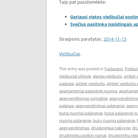
Taip pat pasidomėkite:
Geriausi vietos viešbučiai sostin
Svečius pasitinka įspūdingais 
Straipsnis parašytas:
2014-11-13
Viešbučiai
.
This entry was posted in
Paslaugos
,
Poilsiui
viesbuciai vilniuje
,
alanga viesbutis
,
amber 
palanga
,
amber viesbutis
,
amber viesbutis 
apartamentai palangoje nuoma
,
apartament
apgyvendinimas jurmaloje
,
apgyvendinimas
palanga
,
apgyvendinimas palangoje
,
apgyve
butai nuomai palangoje
,
butai palangoje 
nuoma palangoje
,
butų nuoma palangoje
,
apgyvendinimas
,
druskininkai nakvyne
,
dru
druskininku poilsio namai
,
druskininku vies