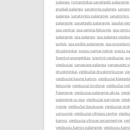
palanga
,
romantiskas savaitgalis palangoje
gradiali palanga
,
sanatorija palanga
,
sanator
palanga
,
sanatorijos palangoje
,
sanatorijos
palangoje
,
savaitgalis palangoje
,
siauliai vie
spa centrai
,
spa centrai lietuvoje
,
spa centra
palangoje
,
spa palanga
,
spa palanga viesbut
poilsis
,
spa poilsis palangoje
,
spa proceduro
druskininkai
,
sveciu namai nidoje
,
sveciu n
šventoji energetikas
,
sventoji viesbuciai
,
sv
viesbuciai
,
vanagupe palanga
,
vanagupės vi
druskininkai
,
viešbučiai druskininkuose
,
vie
viesbuciai kaune kainos
,
viesbuciai klaiped
lietuvoje
,
viesbuciai londone
,
viešbučiai nid
Palangoje
,
viesbuciai palangoje akcija
,
viesb
palangoje su spa
,
viesbuciai paryziuje
,
viesb
rygoje
,
viešbučiai šiauliuose
,
viesbuciai st
varsuvoje
,
viesbuciai vilniaus centre
,
viesbu
kainos
,
viesbuciai vilniuje senamiestyje
,
vie
viesbuciu kainos palangoje
,
viesbuciu kaino