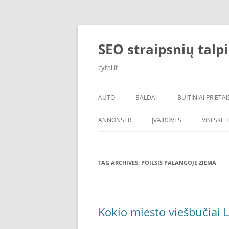
Skip
to
content
SEO straipsnių talp
cytai.lt
AUTO
BALDAI
BUITINIAI PRIETAI
PADANGOS
ANNONSER
ĮVAIROVĖS
VISI SKE
TAG ARCHIVES:
POILSIS PALANGOJE ZIEMA
Kokio miesto viešbučiai L