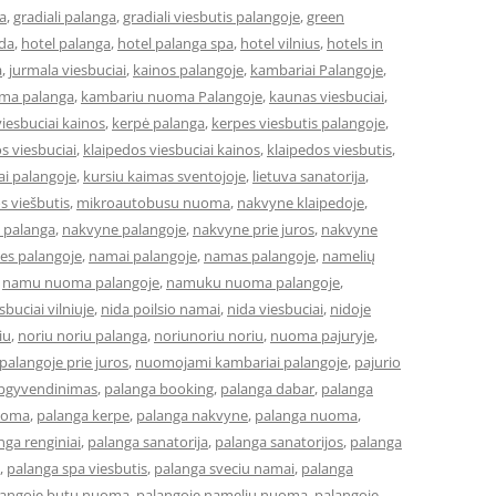
a
,
gradiali palanga
,
gradiali viesbutis palangoje
,
green
eda
,
hotel palanga
,
hotel palanga spa
,
hotel vilnius
,
hotels in
a
,
jurmala viesbuciai
,
kainos palangoje
,
kambariai Palangoje
,
ma palanga
,
kambariu nuoma Palangoje
,
kaunas viesbuciai
,
iesbuciai kainos
,
kerpė palanga
,
kerpes viesbutis palangoje
,
s viesbuciai
,
klaipedos viesbuciai kainos
,
klaipedos viesbutis
,
ai palangoje
,
kursiu kaimas sventojoje
,
lietuva sanatorija
,
os viešbutis
,
mikroautobusu nuoma
,
nakvyne klaipedoje
,
 palanga
,
nakvyne palangoje
,
nakvyne prie juros
,
nakvyne
es palangoje
,
namai palangoje
,
namas palangoje
,
namelių
,
namu nuoma palangoje
,
namuku nuoma palangoje
,
buciai vilniuje
,
nida poilsio namai
,
nida viesbuciai
,
nidoje
iu
,
noriu noriu palanga
,
noriunoriu noriu
,
nuoma pajuryje
,
alangoje prie juros
,
nuomojami kambariai palangoje
,
pajurio
apgyvendinimas
,
palanga booking
,
palanga dabar
,
palanga
uoma
,
palanga kerpe
,
palanga nakvyne
,
palanga nuoma
,
nga renginiai
,
palanga sanatorija
,
palanga sanatorijos
,
palanga
,
palanga spa viesbutis
,
palanga sveciu namai
,
palanga
langoje butu nuoma
,
palangoje nameliu nuoma
,
palangoje