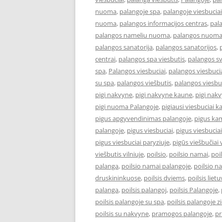
nuoma
,
palangoje spa
,
palangoje viesbuciai
nuoma
,
palangos informacijos centras
,
pal
palangos nameliu nuoma
,
palangos nuom
palangos sanatorija
,
palangos sanatorijos
,
centrai
,
palangos spa viesbutis
,
palangos s
spa
,
Palangos viesbuciai
,
palangos viesbucia
su spa
,
palangos viešbutis
,
palangos viesbu
pigi nakvyne
,
pigi nakvyne kaune
,
pigi nak
pigi nuoma Palangoje
,
pigiausi viesbuciai 
pigus apgyvendinimas palangoje
,
pigus kam
palangoje
,
pigus viesbuciai
,
pigus viesbucia
pigus viesbuciai paryziuje
,
pigūs viešbučiai v
viešbutis vilniuje
,
poilsio
,
poilsio namai
,
poi
palanga
,
poilsio namai palangoje
,
poilsio n
druskininkuose
,
poilsis dviems
,
poilsis liet
palanga
,
poilsis palangoj
,
poilsis Palangoje
,
poilsis palangoje su spa
,
poilsis palangoje 
poilsis su nakvyne
,
pramogos palangoje
,
pr