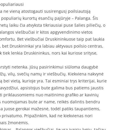
populiariausi
ja ne vieną atostogauti susirengusį poilsiautoją
iš populiarių kurortų esančių pajūryje – Palanga. Šis
tų laiku čia atvyksta tikriausiai puse šalies piliečių, o
alangos viešbučiai ir kitos apgyvendinimo vietos
komfortu. Bet viešbučiai Druskininkuose taip pat laukia
 bet Druskininkai yra labiau aktyvaus poilsio centras,
 tiek lenkia Druskininkus, nors kai kuriose srityse,
svarstyti netenka. Jūsų pasirinkimui siūloma daugybė
ų, vilų, svečių namų ir viešbučių. Kiekviena nakvynė
bei vietą, kurioje yra. Tai esminiai trys kriterijai, kurie
Pavyzdžiui, apsistojus bute galima bus patiems jaustis
ti priklausomiems nuo maitinimo grafiko ar kavinių
s nuomojamas bute ar name, reikės dalintis bendru
ina juose gerokai mažesnė, todėl patiks taupantiems,
ko privatumo. Pripažinkim, kad ne kiekvienas nori
amais žmonėmis.
imas – Palangos viešbučiai. Jie yra įvairių lygių, tačiau