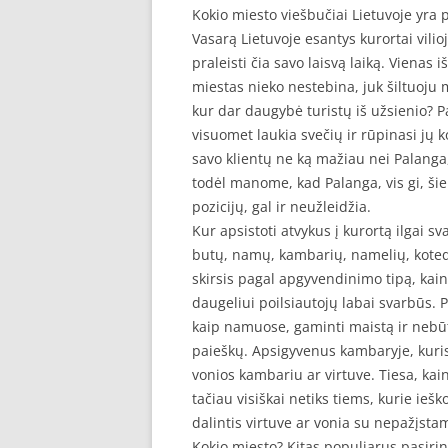
Kokio miesto viešbučiai Lietuvoje yra 
Vasarą Lietuvoje esantys kurortai vilio
praleisti čia savo laisvą laiką. Vienas 
miestas nieko nestebina, juk šiltuoju me
kur dar daugybė turistų iš užsienio? P
visuomet laukia svečių ir rūpinasi jų 
savo klientų ne ką mažiau nei Palanga,
todėl manome, kad Palanga, vis gi, šiek
pozicijų, gal ir neužleidžia.
Kur apsistoti atvykus į kurortą ilgai 
butų, namų, kambarių, namelių, kotedž
skirsis pagal apgyvendinimo tipą, kainą 
daugeliui poilsiautojų labai svarbūs. 
kaip namuose, gaminti maistą ir nebū
paieškų. Apsigyvenus kambaryje, kuri
vonios kambariu ar virtuve. Tiesa, ka
tačiau visiškai netiks tiems, kurie ieš
dalintis virtuve ar vonia su nepažįst
Kokio miesto? Kitas populiarus pasirink