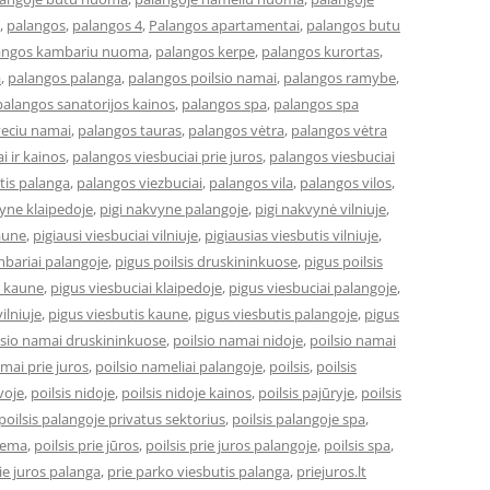
,
palangos
,
palangos 4
,
Palangos apartamentai
,
palangos butu
angos kambariu nuoma
,
palangos kerpe
,
palangos kurortas
,
a
,
palangos palanga
,
palangos poilsio namai
,
palangos ramybe
,
palangos sanatorijos kainos
,
palangos spa
,
palangos spa
veciu namai
,
palangos tauras
,
palangos vėtra
,
palangos vėtra
i ir kainos
,
palangos viesbuciai prie juros
,
palangos viesbuciai
tis palanga
,
palangos viezbuciai
,
palangos vila
,
palangos vilos
,
vyne klaipedoje
,
pigi nakvyne palangoje
,
pigi nakvynė vilniuje
,
kaune
,
pigiausi viesbuciai vilniuje
,
pigiausias viesbutis vilniuje
,
bariai palangoje
,
pigus poilsis druskininkuose
,
pigus poilsis
i kaune
,
pigus viesbuciai klaipedoje
,
pigus viesbuciai palangoje
,
ilniuje
,
pigus viesbutis kaune
,
pigus viesbutis palangoje
,
pigus
lsio namai druskininkuose
,
poilsio namai nidoje
,
poilsio namai
amai prie juros
,
poilsio nameliai palangoje
,
poilsis
,
poilsis
uvoje
,
poilsis nidoje
,
poilsis nidoje kainos
,
poilsis pajūryje
,
poilsis
poilsis palangoje privatus sektorius
,
poilsis palangoje spa
,
ziema
,
poilsis prie jūros
,
poilsis prie juros palangoje
,
poilsis spa
,
ie juros palanga
,
prie parko viesbutis palanga
,
priejuros.lt