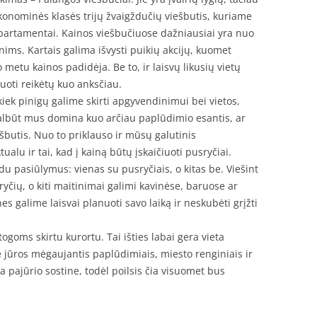
konominės klasės trijų žvaigždučių viešbutis, kuriame
partamentai. Kainos viešbučiuose dažniausiai yra nuo
ims. Kartais galima išvysti puikių akcijų, kuomet
 metu kainos padidėja. Be to, ir laisvų likusių vietų
vuoti reikėtų kuo anksčiau.
 kiek pinigų galime skirti apgyvendinimui bei vietos,
albūt mus domina kuo arčiau paplūdimio esantis, ar
ešbutis. Nuo to priklauso ir mūsų galutinis
alu ir tai, kad į kainą būtų įskaičiuoti pusryčiai.
du pasiūlymus: vienas su pusryčiais, o kitas be. Viešint
yčių, o kiti maitinimai galimi kavinėse, baruose ar
s galime laisvai planuoti savo laiką ir neskubėti grįžti
ogoms skirtu kurortu. Tai išties labai gera vieta
rie jūros mėgaujantis paplūdimiais, miesto renginiais ir
 pajūrio sostine, todėl poilsis čia visuomet bus