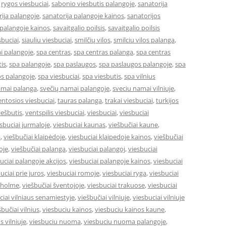
,
rygos viesbuciai
,
sabonio viesbutis palangoje
,
sanatorija
ija palangoje
,
sanatorija palangoje kainos
,
sanatorijos
 palangoje kainos
,
savaitgalio poilsis
,
savaitgalio poilsis
sbuciai
,
siauliu viesbuciai
,
smilčių vilos
,
smilciu vilos palanga
,
i palangoje
,
spa centras
,
spa centras palanga
,
spa centras
is
,
spa palangoje
,
spa paslaugos
,
spa paslaugos palangoje
,
spa
s palangoje
,
spa viesbuciai
,
spa viesbutis
,
spa vilnius
amai palanga
,
svečių namai palangoje
,
sveciu namai vilniuje
,
entosios viesbuciai
,
tauras palanga
,
trakai viesbuciai
,
turkijos
ešbutis
,
ventspilis viesbuciai
,
viesbuciai
,
viesbuciai
sbuciai jurmaloje
,
viesbuciai kaunas
,
viešbučiai kaune
,
a
,
viešbučiai klaipėdoje
,
viesbuciai klaipedoje kainos
,
viešbučiai
oje
,
viešbučiai palanga
,
viesbuciai palangoj
,
viesbuciai
uciai palangoje akcijos
,
viesbuciai palangoje kainos
,
viesbuciai
uciai prie juros
,
viesbuciai romoje
,
viesbuciai ryga
,
viesbuciai
okholme
,
viešbučiai šventojoje
,
viesbuciai trakuose
,
viesbuciai
ciai vilniaus senamiestyje
,
viešbučiai vilniuje
,
viesbuciai vilniuje
šbučiai vilnius
,
viesbuciu kainos
,
viesbuciu kainos kaune
,
s vilniuje
,
viesbuciu nuoma
,
viesbuciu nuoma palangoje
,