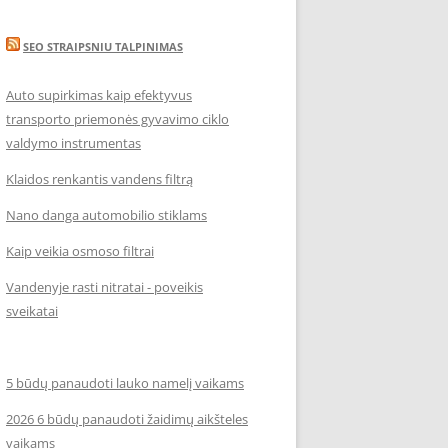
SEO STRAIPSNIU TALPINIMAS
Auto supirkimas kaip efektyvus
transporto priemonės gyvavimo ciklo
valdymo instrumentas
Klaidos renkantis vandens filtrą
Nano danga automobilio stiklams
Kaip veikia osmoso filtrai
Vandenyje rasti nitratai - poveikis
sveikatai
5 būdų panaudoti lauko namelį vaikams
2026 6 būdų panaudoti žaidimų aikšteles
vaikams