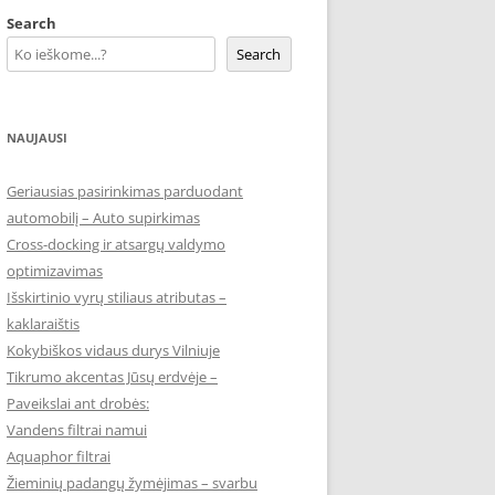
Search
Search
NAUJAUSI
Geriausias pasirinkimas parduodant
automobilį – Auto supirkimas
Cross-docking ir atsargų valdymo
optimizavimas
Išskirtinio vyrų stiliaus atributas –
kaklaraištis
Kokybiškos vidaus durys Vilniuje
Tikrumo akcentas Jūsų erdvėje –
Paveikslai ant drobės:
Vandens filtrai namui
Aquaphor filtrai
Žieminių padangų žymėjimas – svarbu