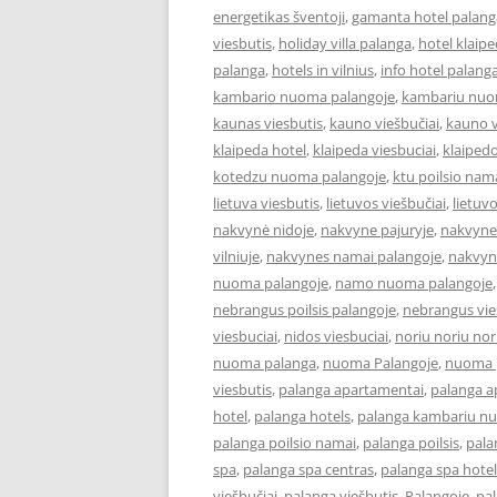
energetikas šventoji
,
gamanta hotel palang
viesbutis
,
holiday villa palanga
,
hotel klaip
palanga
,
hotels in vilnius
,
info hotel palang
kambario nuoma palangoje
,
kambariu nuo
kaunas viesbutis
,
kauno viešbučiai
,
kauno v
klaipeda hotel
,
klaipeda viesbuciai
,
klaipedo
kotedzu nuoma palangoje
,
ktu poilsio nam
lietuva viesbutis
,
lietuvos viešbučiai
,
lietuv
nakvynė nidoje
,
nakvyne pajuryje
,
nakvyne
vilniuje
,
nakvynes namai palangoje
,
nakvyn
nuoma palangoje
,
namo nuoma palangoje
nebrangus poilsis palangoje
,
nebrangus vies
viesbuciai
,
nidos viesbuciai
,
noriu noriu nor
nuoma palanga
,
nuoma Palangoje
,
nuoma p
viesbutis
,
palanga apartamentai
,
palanga 
hotel
,
palanga hotels
,
palanga kambariu n
palanga poilsio namai
,
palanga poilsis
,
pala
spa
,
palanga spa centras
,
palanga spa hotel
viešbučiai
,
palanga viešbutis
,
Palangoje
,
pa