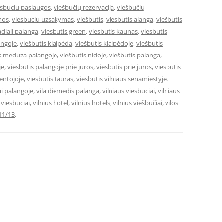
esbuciu paslaugos
,
viešbučių rezervacija
,
viešbučių
mos
,
viesbuciu uzsakymas
,
viešbutis
,
viesbutis alanga
,
viešbutis
adiali palanga
,
viesbutis green
,
viesbutis kaunas
,
viesbutis
angoje
,
viešbutis klaipėda
,
viešbutis klaipėdoje
,
viešbutis
is meduza palangoje
,
viešbutis nidoje
,
viešbutis palanga
,
je
,
viesbutis palangoje prie juros
,
viesbutis prie juros
,
viesbutis
ventojoje
,
viesbutis tauras
,
viesbutis vilniaus senamiestyje
,
ai palangoje
,
vila diemedis palanga
,
vilniaus viesbuciai
,
vilniaus
e viesbuciai
,
vilnius hotel
,
vilnius hotels
,
vilnius viešbučiai
,
vilos
11/13
.