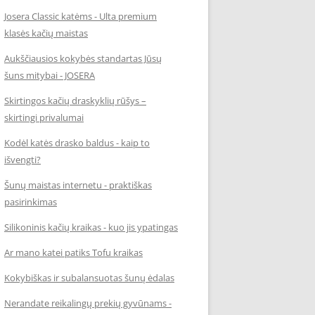
Josera Classic katėms - Ulta premium
klasės kačių maistas
Aukščiausios kokybės standartas Jūsų
šuns mitybai - JOSERA
Skirtingos kačių draskyklių rūšys –
skirtingi privalumai
Kodėl katės drasko baldus - kaip to
išvengti?
Šunų maistas internetu - praktiškas
pasirinkimas
Silikoninis kačių kraikas - kuo jis ypatingas
Ar mano katei patiks Tofu kraikas
Kokybiškas ir subalansuotas šunų ėdalas
Nerandate reikalingų prekių gyvūnams -