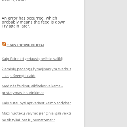
An error has occurred, which
probably means the feed is down.
Try again later.
PIGUS LEKTUVU BILIETAI
Kaip išsirinkti geriausią pelėsio valiklį
Žieminių padangų žymėjimas yra svarbus
– kaip išvengti klaidų
Medinės žaidimų aikštelės vaikams –
pristatymas ir surinkimas
Kaip sutaupyti aptveriant kaimo sodybą?
Maži nuotekų valymo įrenginiai gali veikti
ne tik tyliai, bet ir „nematomai‘‘?