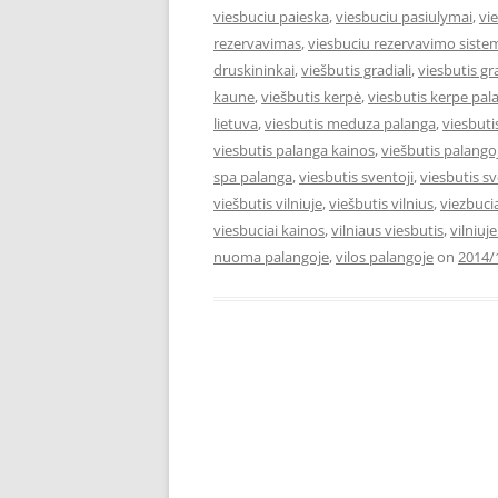
viesbuciu paieska
,
viesbuciu pasiulymai
,
vi
rezervavimas
,
viesbuciu rezervavimo siste
druskininkai
,
viešbutis gradiali
,
viesbutis gr
kaune
,
viešbutis kerpė
,
viesbutis kerpe pal
lietuva
,
viesbutis meduza palanga
,
viesbut
viesbutis palanga kainos
,
viešbutis palango
spa palanga
,
viesbutis sventoji
,
viesbutis s
viešbutis vilniuje
,
viešbutis vilnius
,
viezbuci
viesbuciai kainos
,
vilniaus viesbutis
,
vilniuj
nuoma palangoje
,
vilos palangoje
on
2014/