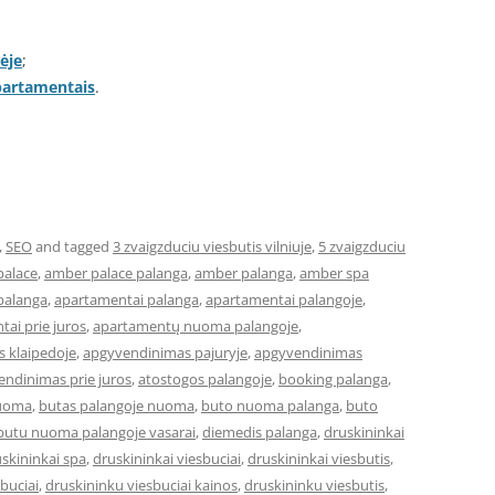
ėje
;
apartamentais
.
,
SEO
and tagged
3 zvaigzduciu viesbutis vilniuje
,
5 zvaigzduciu
palace
,
amber palace palanga
,
amber palanga
,
amber spa
palanga
,
apartamentai palanga
,
apartamentai palangoje
,
ai prie juros
,
apartamentų nuoma palangoje
,
 klaipedoje
,
apgyvendinimas pajuryje
,
apgyvendinimas
ndinimas prie juros
,
atostogos palangoje
,
booking palanga
,
nuoma
,
butas palangoje nuoma
,
buto nuoma palanga
,
buto
butu nuoma palangoje vasarai
,
diemedis palanga
,
druskininkai
skininkai spa
,
druskininkai viesbuciai
,
druskininkai viesbutis
,
buciai
,
druskininku viesbuciai kainos
,
druskininku viesbutis
,