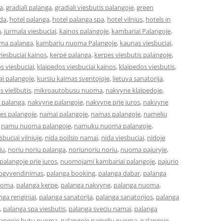
a
,
gradiali palanga
,
gradiali viesbutis palangoje
,
green
eda
,
hotel palanga
,
hotel palanga spa
,
hotel vilnius
,
hotels in
a
,
jurmala viesbuciai
,
kainos palangoje
,
kambariai Palangoje
,
ma palanga
,
kambariu nuoma Palangoje
,
kaunas viesbuciai
,
iesbuciai kainos
,
kerpė palanga
,
kerpes viesbutis palangoje
,
s viesbuciai
,
klaipedos viesbuciai kainos
,
klaipedos viesbutis
,
ai palangoje
,
kursiu kaimas sventojoje
,
lietuva sanatorija
,
os viešbutis
,
mikroautobusu nuoma
,
nakvyne klaipedoje
,
 palanga
,
nakvyne palangoje
,
nakvyne prie juros
,
nakvyne
es palangoje
,
namai palangoje
,
namas palangoje
,
namelių
,
namu nuoma palangoje
,
namuku nuoma palangoje
,
buciai vilniuje
,
nida poilsio namai
,
nida viesbuciai
,
nidoje
iu
,
noriu noriu palanga
,
noriunoriu noriu
,
nuoma pajuryje
,
alangoje prie juros
,
nuomojami kambariai palangoje
,
pajurio
apgyvendinimas
,
palanga booking
,
palanga dabar
,
palanga
uoma
,
palanga kerpe
,
palanga nakvyne
,
palanga nuoma
,
nga renginiai
,
palanga sanatorija
,
palanga sanatorijos
,
palanga
,
palanga spa viesbutis
,
palanga sveciu namai
,
palanga
langoje butu nuoma
,
palangoje nameliu nuoma
,
palangoje