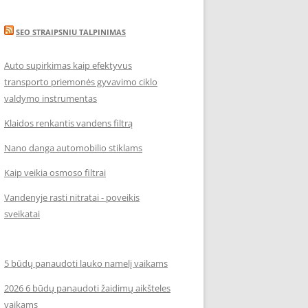
SEO STRAIPSNIU TALPINIMAS
Auto supirkimas kaip efektyvus
transporto priemonės gyvavimo ciklo
valdymo instrumentas
Klaidos renkantis vandens filtrą
Nano danga automobilio stiklams
Kaip veikia osmoso filtrai
Vandenyje rasti nitratai - poveikis
sveikatai
5 būdų panaudoti lauko namelį vaikams
2026 6 būdų panaudoti žaidimų aikšteles
vaikams