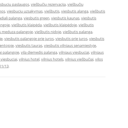
esbuciu paslaugos
,
viešbučių rezervacija
,
viešbučių
mos
,
viesbuciu uzsakymas
,
viešbutis
,
viesbutis alanga
,
viešbutis
adiali palanga
,
viesbutis green
,
viesbutis kaunas
,
viesbutis
angoje
,
viešbutis klaipėda
,
viešbutis klaipėdoje
,
viešbutis
is meduza palangoje
,
viešbutis nidoje
,
viešbutis palanga
,
je
,
viesbutis palangoje prie juros
,
viesbutis prie juros
,
viesbutis
ventojoje
,
viesbutis tauras
,
viesbutis vilniaus senamiestyje
,
ai palangoje
,
vila diemedis palanga
,
vilniaus viesbuciai
,
vilniaus
e viesbuciai
,
vilnius hotel
,
vilnius hotels
,
vilnius viešbučiai
,
vilos
11/13
.