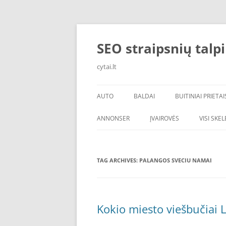
Skip
to
content
SEO straipsnių talp
cytai.lt
AUTO
BALDAI
BUITINIAI PRIETAI
PADANGOS
ANNONSER
ĮVAIROVĖS
VISI SKE
TAG ARCHIVES:
PALANGOS SVECIU NAMAI
Kokio miesto viešbučiai L