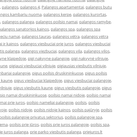
,
palangos
,
palangos 4
,
Palangos apartamentai
,
palangos butu
angos kambariu nuoma
,
palangos kerpe
,
palangos kurortas
,
a
,
palangos palanga
,
palangos poilsio namai
,
palangos ramybe
,
palangos sanatorijos kainos
,
palangos spa
,
palangos spa
veciu namai
,
palangos tauras
,
palangos vėtra
,
palangos vėtra
i ir kainos
,
palangos viesbuciai prie juros
,
palangos viesbuciai
tis palanga
,
palangos viezbuciai
,
palangos vila
,
palangos vilos
,
vyne klaipedoje
,
pigi nakvyne palangoje
,
pigi nakvynė vilniuje
,
kaune
,
pigiausi viesbuciai vilniuje
,
pigiausias viesbutis vilniuje
,
bariai palangoje
,
pigus poilsis druskininkuose
,
pigus poilsis
i kaune
,
pigus viesbuciai klaipedoje
,
pigus viesbuciai palangoje
,
ilniuje
,
pigus viesbutis kaune
,
pigus viesbutis palangoje
,
pigus
lsio namai druskininkuose
,
poilsio namai nidoje
,
poilsio namai
amai prie juros
,
poilsio nameliai palangoje
,
poilsis
,
poilsis
uvoje
,
poilsis nidoje
,
poilsis nidoje kainos
,
poilsis pajūryje
,
poilsis
poilsis palangoje privatus sektorius
,
poilsis palangoje spa
,
ziema
,
poilsis prie jūros
,
poilsis prie juros palangoje
,
poilsis spa
,
ie juros palanga
,
prie parko viesbutis palanga
,
priejuros.lt