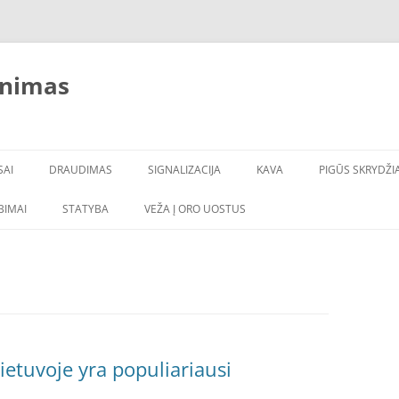
inimas
SAI
DRAUDIMAS
SIGNALIZACIJA
KAVA
PIGŪS SKRYDŽIA
LBIMAI
STATYBA
VEŽA Į ORO UOSTUS
ietuvoje yra populiariausi