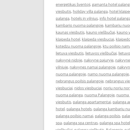
energetikas šventoji
,
gamanta hotel palang
viesbutis
,
holiday villa palanga
,
hotel klaip
palanga
,
hotels in vilnius
,
info hotel palang
kambario nuoma palangoje
,
kambariu nuo
kaunas viesbutis
,
kauno viešbučiai
,
kauno v
klaipeda hotel
,
klaipeda viesbuciai
,
klaipedo
kotedzu nuoma palangoje
,
ktu poilsio nam
lietuva viesbutis
,
lietuvos viešbučiai
,
lietuv
nakvynė nidoje
,
nakvyne pajuryje
,
nakvyne
vilniuje
,
nakvynes namai palangoje
,
nakvyn
nuoma palangoje
,
namo nuoma palangoje
nebrangus poilsis palangoje
,
nebrangus vies
viesbuciai
,
nidos viesbuciai
,
noriu noriu nor
nuoma palanga
,
nuoma Palangoje
,
nuoma p
viesbutis
,
palanga apartamentai
,
palanga 
hotel
,
palanga hotels
,
palanga kambariu n
palanga poilsio namai
,
palanga poilsis
,
pala
spa
,
palanga spa centras
,
palanga spa hotel
viešbučiai
,
palanga viešbutis
,
Palangoje
,
pa