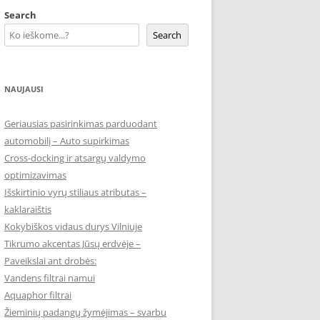
Search
Search
NAUJAUSI
Geriausias pasirinkimas parduodant
automobilį – Auto supirkimas
Cross-docking ir atsargų valdymo
optimizavimas
Išskirtinio vyrų stiliaus atributas –
kaklaraištis
Kokybiškos vidaus durys Vilniuje
Tikrumo akcentas Jūsų erdvėje –
Paveikslai ant drobės:
Vandens filtrai namui
Aquaphor filtrai
Žieminių padangų žymėjimas – svarbu