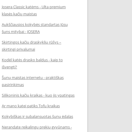
Josera Classic katėms - Ulta premium
klasės kačių maistas
Aukščiausios kokybės standartas Jūsų
šuns mitybai - JOSERA
Skirtingos kačių draskyklių rūšys –
skirtingi privalumai
Kodėl katės drasko baldus - kaip to
išvengti?
Šunų maistas internetu - praktiškas
pasirinkimas
Silikoninis kačių kraikas - kuo jis ypatingas
Ar mano katei patiks Tofu kraikas
Kokybiškas ir subalansuotas šunų ėdalas
Nerandate reikalingų prekių gyvūnams -