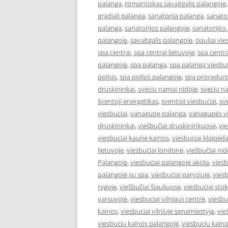
palanga
,
romantiskas savaitgalis palangoje
gradiali palanga
,
sanatorija palanga
,
sanator
palanga
,
sanatorijos palangoje
,
sanatorijos
palangoje
,
savaitgalis palangoje
,
siauliai vie
spa centrai
,
spa centrai lietuvoje
,
spa centra
palangoje
,
spa palanga
,
spa palanga viesbut
poilsis
,
spa poilsis palangoje
,
spa proceduro
druskininkai
,
sveciu namai nidoje
,
sveciu n
šventoji energetikas
,
sventoji viesbuciai
,
sv
viesbuciai
,
vanagupe palanga
,
vanagupės vi
druskininkai
,
viešbučiai druskininkuose
,
vie
viesbuciai kaune kainos
,
viesbuciai klaiped
lietuvoje
,
viesbuciai londone
,
viešbučiai nid
Palangoje
,
viesbuciai palangoje akcija
,
viesb
palangoje su spa
,
viesbuciai paryziuje
,
viesb
rygoje
,
viešbučiai šiauliuose
,
viesbuciai st
varsuvoje
,
viesbuciai vilniaus centre
,
viesbu
kainos
,
viesbuciai vilniuje senamiestyje
,
vie
viesbuciu kainos palangoje
,
viesbuciu kaino