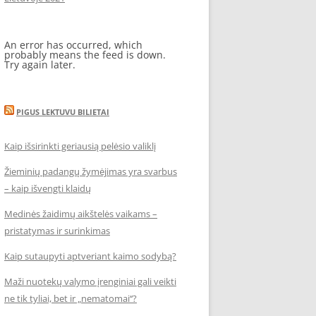
An error has occurred, which
probably means the feed is down.
Try again later.
PIGUS LEKTUVU BILIETAI
Kaip išsirinkti geriausią pelėsio valiklį
Žieminių padangų žymėjimas yra svarbus
– kaip išvengti klaidų
Medinės žaidimų aikštelės vaikams –
pristatymas ir surinkimas
Kaip sutaupyti aptveriant kaimo sodybą?
Maži nuotekų valymo įrenginiai gali veikti
ne tik tyliai, bet ir „nematomai‘‘?