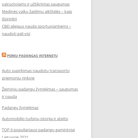
vairuotojams ir užtikrintas saugumas
Medinės vaikų žaidimų aikštelės – kaip
išsirinkti
CBD aliejaus nauda sportuojantiems –
naudoti gali visi
PERKU PADANGAS INTERNETU
Auto supirkimas naudotų transporto
priemonių rinkoje
Žieminių padangų žymėjimas – saugumas
ir nauda
Padangų žymėjimas
Automobilio turbinų istorija ir ateitis
TOP 6 populiariausi padangų gamintojai
Lietuvoje 2021