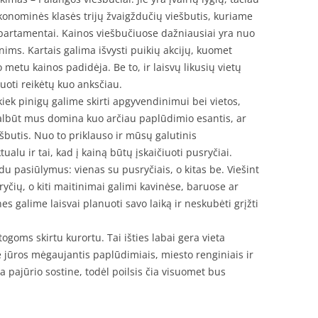
konominės klasės trijų žvaigždučių viešbutis, kuriame
partamentai. Kainos viešbučiuose dažniausiai yra nuo
ims. Kartais galima išvysti puikių akcijų, kuomet
 metu kainos padidėja. Be to, ir laisvų likusių vietų
vuoti reikėtų kuo anksčiau.
 kiek pinigų galime skirti apgyvendinimui bei vietos,
albūt mus domina kuo arčiau paplūdimio esantis, ar
ešbutis. Nuo to priklauso ir mūsų galutinis
alu ir tai, kad į kainą būtų įskaičiuoti pusryčiai.
du pasiūlymus: vienas su pusryčiais, o kitas be. Viešint
yčių, o kiti maitinimai galimi kavinėse, baruose ar
s galime laisvai planuoti savo laiką ir neskubėti grįžti
ogoms skirtu kurortu. Tai išties labai gera vieta
rie jūros mėgaujantis paplūdimiais, miesto renginiais ir
 pajūrio sostine, todėl poilsis čia visuomet bus