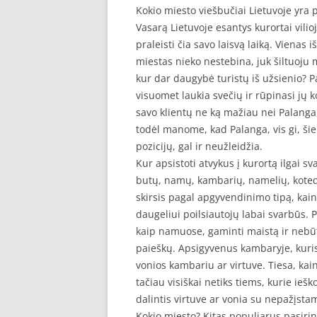
Kokio miesto viešbučiai Lietuvoje yra 
Vasarą Lietuvoje esantys kurortai vilio
praleisti čia savo laisvą laiką. Vienas 
miestas nieko nestebina, juk šiltuoju me
kur dar daugybė turistų iš užsienio? P
visuomet laukia svečių ir rūpinasi jų 
savo klientų ne ką mažiau nei Palanga,
todėl manome, kad Palanga, vis gi, šiek
pozicijų, gal ir neužleidžia.
Kur apsistoti atvykus į kurortą ilgai 
butų, namų, kambarių, namelių, kotedž
skirsis pagal apgyvendinimo tipą, kainą 
daugeliui poilsiautojų labai svarbūs. 
kaip namuose, gaminti maistą ir nebū
paieškų. Apsigyvenus kambaryje, kuri
vonios kambariu ar virtuve. Tiesa, ka
tačiau visiškai netiks tiems, kurie ieš
dalintis virtuve ar vonia su nepažįst
Kokio miesto? Kitas populiarus pasirink