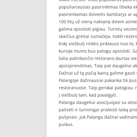
populiariausias pasirinkimas išlieka e
pasirenkamas dvivietis kambarys ar a
100 litų už vieną nakvynę dviem asmen
galima apsistoti pigiau. Turistų sezono
skaičius greitai sumažėja, todėl rezer
Kokį viešbutį rinktis priklauso nuo to,
kurioje mums bus patogu apsistoti. G
šalia patinkančio restorano įkurtas vi
apsisprendimas. Taip pat daugeliui aktu
Dažnai už tą pačią kainą galime gauti 
Palangoje dažniausiai pakanka tik pusr
restoranuose. Taip gerokai patogiau, ne
į viešbutį tam, kad pavalgyti.
Palanga daugeliui asocijuojasi su atost
pailsėti ir turiningai praleisti laiką p
pušynais. Juk Palanga dažnai vadinama
puikus.