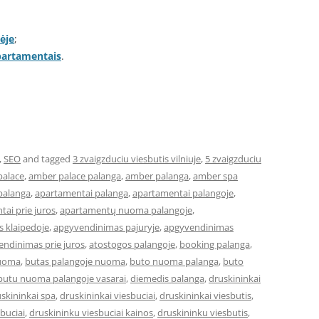
ėje
;
apartamentais
.
,
SEO
and tagged
3 zvaigzduciu viesbutis vilniuje
,
5 zvaigzduciu
palace
,
amber palace palanga
,
amber palanga
,
amber spa
palanga
,
apartamentai palanga
,
apartamentai palangoje
,
ai prie juros
,
apartamentų nuoma palangoje
,
 klaipedoje
,
apgyvendinimas pajuryje
,
apgyvendinimas
ndinimas prie juros
,
atostogos palangoje
,
booking palanga
,
nuoma
,
butas palangoje nuoma
,
buto nuoma palanga
,
buto
butu nuoma palangoje vasarai
,
diemedis palanga
,
druskininkai
skininkai spa
,
druskininkai viesbuciai
,
druskininkai viesbutis
,
buciai
,
druskininku viesbuciai kainos
,
druskininku viesbutis
,