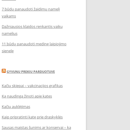
7 būdų panaudoti žaidimų namelį
vaikams
Dažniausios klaidos renkantis vaikų
namelius
11 būdų panaudoti medinę laipiojimo
sienelę
GYVUNU PREKIU PARDUOTUVE
Kačių skiepai – vakcinacijos grafikas
Ką naudinga žinoti apie kates
Kačių auklėjimas
Kaip pripratinti katę prie draskyklės
Sausas maistas šunims ar konservai – ką