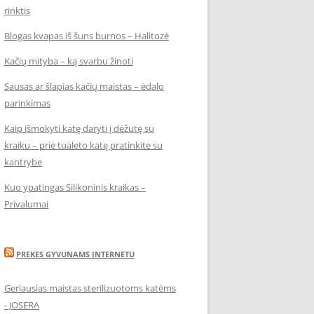
rinktis
Blogas kvapas iš šuns burnos – Halitozė
Kačių mityba – ką svarbu žinoti
Sausas ar šlapias kačių maistas – ėdalo
parinkimas
Kaip išmokyti katę daryti į dėžutę su
kraiku – prie tualeto katę pratinkite su
kantrybe
Kuo ypatingas Silikoninis kraikas –
Privalumai
PREKES GYVUNAMS INTERNETU
Geriausias maistas sterilizuotoms katėms
- JOSERA