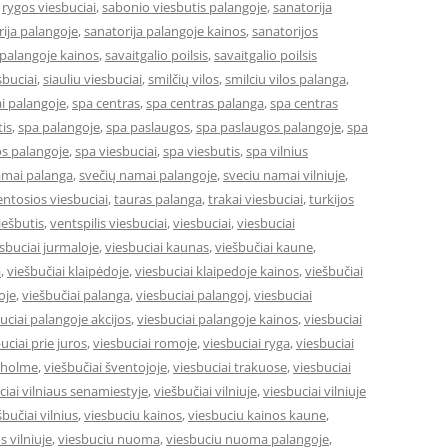
,
rygos viesbuciai
,
sabonio viesbutis palangoje
,
sanatorija
ija palangoje
,
sanatorija palangoje kainos
,
sanatorijos
 palangoje kainos
,
savaitgalio poilsis
,
savaitgalio poilsis
sbuciai
,
siauliu viesbuciai
,
smilčių vilos
,
smilciu vilos palanga
,
i palangoje
,
spa centras
,
spa centras palanga
,
spa centras
is
,
spa palangoje
,
spa paslaugos
,
spa paslaugos palangoje
,
spa
s palangoje
,
spa viesbuciai
,
spa viesbutis
,
spa vilnius
amai palanga
,
svečių namai palangoje
,
sveciu namai vilniuje
,
entosios viesbuciai
,
tauras palanga
,
trakai viesbuciai
,
turkijos
ešbutis
,
ventspilis viesbuciai
,
viesbuciai
,
viesbuciai
sbuciai jurmaloje
,
viesbuciai kaunas
,
viešbučiai kaune
,
a
,
viešbučiai klaipėdoje
,
viesbuciai klaipedoje kainos
,
viešbučiai
oje
,
viešbučiai palanga
,
viesbuciai palangoj
,
viesbuciai
uciai palangoje akcijos
,
viesbuciai palangoje kainos
,
viesbuciai
uciai prie juros
,
viesbuciai romoje
,
viesbuciai ryga
,
viesbuciai
okholme
,
viešbučiai šventojoje
,
viesbuciai trakuose
,
viesbuciai
ciai vilniaus senamiestyje
,
viešbučiai vilniuje
,
viesbuciai vilniuje
šbučiai vilnius
,
viesbuciu kainos
,
viesbuciu kainos kaune
,
s vilniuje
,
viesbuciu nuoma
,
viesbuciu nuoma palangoje
,