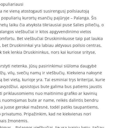
populiariausi
ja ne vieną atostogauti susirengusį poilsiautoją
iš populiarių kurortų esančių pajūryje – Palanga. Šis
tų laiku čia atvyksta tikriausiai puse šalies piliečių, o
alangos viešbučiai ir kitos apgyvendinimo vietos
komfortu. Bet viešbučiai Druskininkuose taip pat laukia
 bet Druskininkai yra labiau aktyvaus poilsio centras,
 tiek lenkia Druskininkus, nors kai kuriose srityse,
svarstyti netenka. Jūsų pasirinkimui siūloma daugybė
ų, vilų, svečių namų ir viešbučių. Kiekviena nakvynė
bei vietą, kurioje yra. Tai esminiai trys kriterijai, kurie
Pavyzdžiui, apsistojus bute galima bus patiems jaustis
ti priklausomiems nuo maitinimo grafiko ar kavinių
s nuomojamas bute ar name, reikės dalintis bendru
ina juose gerokai mažesnė, todėl patiks taupantiems,
ko privatumo. Pripažinkim, kad ne kiekvienas nori
amais žmonėmis.
imas – Palangos viešbučiai. Jie yra įvairių lygių, tačiau