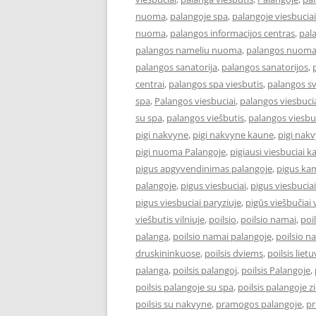
nuoma
,
palangoje spa
,
palangoje viesbuciai
nuoma
,
palangos informacijos centras
,
pal
palangos nameliu nuoma
,
palangos nuom
palangos sanatorija
,
palangos sanatorijos
,
centrai
,
palangos spa viesbutis
,
palangos s
spa
,
Palangos viesbuciai
,
palangos viesbucia
su spa
,
palangos viešbutis
,
palangos viesbu
pigi nakvyne
,
pigi nakvyne kaune
,
pigi nak
pigi nuoma Palangoje
,
pigiausi viesbuciai 
pigus apgyvendinimas palangoje
,
pigus kam
palangoje
,
pigus viesbuciai
,
pigus viesbucia
pigus viesbuciai paryziuje
,
pigūs viešbučiai v
viešbutis vilniuje
,
poilsio
,
poilsio namai
,
poi
palanga
,
poilsio namai palangoje
,
poilsio n
druskininkuose
,
poilsis dviems
,
poilsis liet
palanga
,
poilsis palangoj
,
poilsis Palangoje
,
poilsis palangoje su spa
,
poilsis palangoje 
poilsis su nakvyne
,
pramogos palangoje
,
pr