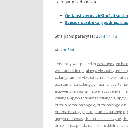
Taip pat pasidomėkite:
Geriausi vietos viešbučiai sostin
Svečius pasitinka įspūdingais 
Straipsnis parašytas:
2014-11-13
Viešbučiai
.
This entry was posted in
Paslaugos
,
Poilsiui
viesbuciai vilniuje
,
alanga viesbutis
,
amber 
palanga
,
amber viesbutis
,
amber viesbutis 
apartamentai palangoje nuoma
,
apartament
apgyvendinimas jurmaloje
,
apgyvendinimas
palanga
,
apgyvendinimas palangoje
,
apgyve
butai nuomai palangoje
,
butai palangoje 
nuoma palangoje
,
butų nuoma palangoje
,
apgyvendinimas
,
druskininkai nakvyne
,
dru
druskininku poilsio namai
,
druskininku vies