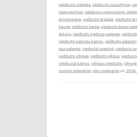
viesbuciu paieska
,
viesbuciu pasiulymai
,
vi
rezervavimas
,
viesbuciu rezervavimo siste
druskininkai
,
viešbutis gradiali
,
viesbutis gr
kaune
,
viešbutis kerpė
,
viesbutis kerpe pal
lietuva
,
viesbutis meduza palanga
,
viesbut
viesbutis palanga kainos
,
viešbutis palango
spa palanga
,
viesbutis sventoji
,
viesbutis s
viešbutis vilniuje
,
viešbutis vilnius
,
viezbuci
viesbuciai kainos
,
vilniaus viesbutis
,
vilniuj
nuoma palangoje
,
vilos palangoje
on
2014/