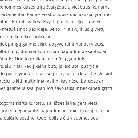
konominės klasės trijų žvaigždučių viešbutis, kuriame
partamentai. Kainos viešbučiuose dažniausiai yra nuo
ims. Kartais galima išvysti puikių akcijų, kuomet
 metu kainos padidėja. Be to, ir laisvų likusių vietų
vuoti reikėtų kuo anksčiau.
 kiek pinigų galime skirti apgyvendinimui bei vietos,
albūt mus domina kuo arčiau paplūdimio esantis, ar
ešbutis. Nuo to priklauso ir mūsų galutinis
alu ir tai, kad į kainą būtų įskaičiuoti pusryčiai.
du pasiūlymus: vienas su pusryčiais, o kitas be. Viešint
yčių, o kiti maitinimai galimi kavinėse, baruose ar
s galime laisvai planuoti savo laiką ir neskubėti grįžti
ogoms skirtu kurortu. Tai išties labai gera vieta
rie jūros mėgaujantis paplūdimiais, miesto renginiais ir
 pajūrio sostine, todėl poilsis čia visuomet bus