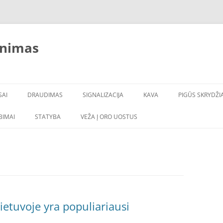
inimas
SAI
DRAUDIMAS
SIGNALIZACIJA
KAVA
PIGŪS SKRYDŽIA
LBIMAI
STATYBA
VEŽA Į ORO UOSTUS
ietuvoje yra populiariausi