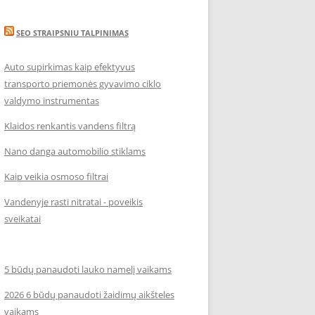
SEO STRAIPSNIU TALPINIMAS
Auto supirkimas kaip efektyvus
transporto priemonės gyvavimo ciklo
valdymo instrumentas
Klaidos renkantis vandens filtrą
Nano danga automobilio stiklams
Kaip veikia osmoso filtrai
Vandenyje rasti nitratai - poveikis
sveikatai
5 būdų panaudoti lauko namelį vaikams
2026 6 būdų panaudoti žaidimų aikšteles
vaikams