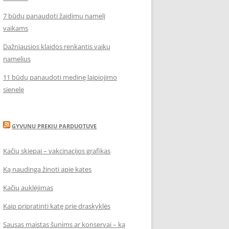
7 būdų panaudoti žaidimų namelį
vaikams
Dažniausios klaidos renkantis vaikų
namelius
11 būdų panaudoti medinę laipiojimo
sienelę
GYVUNU PREKIU PARDUOTUVE
Kačių skiepai – vakcinacijos grafikas
Ką naudinga žinoti apie kates
Kačių auklėjimas
Kaip pripratinti katę prie draskyklės
Sausas maistas šunims ar konservai – ką