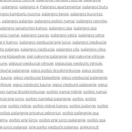
,
palangos
,
palangos 4
,
Palangos apartamentai
,
palangos butu
angos kambariu nuoma
,
palangos kerpe
,
palangos kurortas
,
a
,
palangos palanga
,
palangos poilsio namai
,
palangos ramybe
,
palangos sanatorijos kainos
,
palangos spa
,
palangos spa
veciu namai
,
palangos tauras
,
palangos vėtra
,
palangos vėtra
i ir kainos
,
palangos viesbuciai prie juros
,
palangos viesbuciai
tis palanga
,
palangos viezbuciai
,
palangos vila
,
palangos vilos
,
vyne klaipedoje
,
pigi nakvyne palangoje
,
pigi nakvynė vilniuje
,
kaune
,
pigiausi viesbuciai vilniuje
,
pigiausias viesbutis vilniuje
,
bariai palangoje
,
pigus poilsis druskininkuose
,
pigus poilsis
i kaune
,
pigus viesbuciai klaipedoje
,
pigus viesbuciai palangoje
,
ilniuje
,
pigus viesbutis kaune
,
pigus viesbutis palangoje
,
pigus
lsio namai druskininkuose
,
poilsio namai nidoje
,
poilsio namai
amai prie juros
,
poilsio nameliai palangoje
,
poilsis
,
poilsis
uvoje
,
poilsis nidoje
,
poilsis nidoje kainos
,
poilsis pajūryje
,
poilsis
poilsis palangoje privatus sektorius
,
poilsis palangoje spa
,
ziema
,
poilsis prie jūros
,
poilsis prie juros palangoje
,
poilsis spa
,
ie juros palanga
,
prie parko viesbutis palanga
,
priejuros.lt