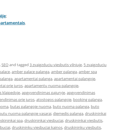
ėje
;
apartamentais
.
,
SEO
and tagged
3 zvaigzduciu viesbutis vilniuje
,
5 zvaigzduciu
palace
,
amber palace palanga
,
amber palanga
,
amber spa
palanga
,
apartamentai palanga
,
apartamentai palangoje
,
ai prie juros
,
apartamentų nuoma palangoje
,
 klaipedoje
,
apgyvendinimas pajuryje
,
apgyvendinimas
ndinimas prie juros
,
atostogos palangoje
,
booking palanga
,
nuoma
,
butas palangoje nuoma
,
buto nuoma palanga
,
buto
butu nuoma palangoje vasarai
,
diemedis palanga
,
druskininkai
skininkai spa
,
druskininkai viesbuciai
,
druskininkai viesbutis
,
buciai
,
druskininku viesbuciai kainos
,
druskininku viesbutis
,