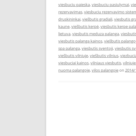
viesbuciu paieska
,
viesbuciu pasiulymai
,
vi
rezervavimas
,
viesbuciu rezervavimo siste
druskininkai
,
viešbutis gradiali
,
viesbutis gr
kaune
,
viešbutis kerpė
,
viesbutis kerpe pal
lietuva
,
viesbutis meduza palanga
,
viesbut
viesbutis palanga kainos
,
viešbutis palango
spa palanga
,
viesbutis sventoji
,
viesbutis s
viešbutis vilniuje
,
viešbutis vilnius
,
viezbuci
viesbuciai kainos
,
vilniaus viesbutis
,
vilniuj
nuoma palangoje
,
vilos palangoje
on
2014/