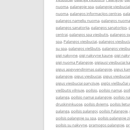
nuoma
,
palangoje spa
,
palangoje viesbuciai
nuoma
,
palangos informacijos centras
,
pal
palangos nameliu nuoma
,
palangos nuom
palangos sanatorija
,
palangos sanatorijos
,
centrai
,
palangos spa viesbutis
,
palangos s
spa
,
Palangos viesbuciai
,
palangos viesbucia
su spa
,
palangos viešbutis
,
palangos viesbu
pigi nakvyne
,
pigi nakvyne kaune
,
pigi nak
pigi nuoma Palangoje
,
pigiausi viesbuciai 
pigus apgyvendinimas palangoje
,
pigus kam
palangoje
,
pigus viesbuciai
,
pigus viesbucia
pigus viesbuciai paryziuje
,
pigūs viešbučiai v
viešbutis vilniuje
,
poilsio
,
poilsio namai
,
poi
palanga
,
poilsio namai palangoje
,
poilsio n
druskininkuose
,
poilsis dviems
,
poilsis liet
palanga
,
poilsis palangoj
,
poilsis Palangoje
,
poilsis palangoje su spa
,
poilsis palangoje 
poilsis su nakvyne
,
pramogos palangoje
,
pr