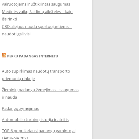
vairuotojams ir užtikrintas saugumas
Medinės vaikų žaidimų aikštelės – kaip
išsirinkti
CBD aliejaus nauda sportuojantiems –
naudoti gali visi
PERKU PADANGAS INTERNETU
Auto supirkimas naudotų transporto
priemonių rinkoje
Žieminių padangų žymėjimas – saugumas
ir nauda
Padangų žymėjimas
Automobilio turbinų istorija ir ateitis
TOP 6 populiariausi padangų gamintojai
Lietuvoje 2021