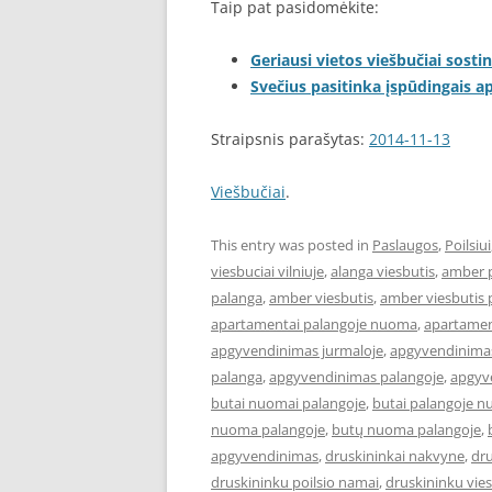
Taip pat pasidomėkite:
Geriausi vietos viešbučiai sostin
Svečius pasitinka įspūdingais 
Straipsnis parašytas:
2014-11-13
Viešbučiai
.
This entry was posted in
Paslaugos
,
Poilsiui
viesbuciai vilniuje
,
alanga viesbutis
,
amber 
palanga
,
amber viesbutis
,
amber viesbutis 
apartamentai palangoje nuoma
,
apartament
apgyvendinimas jurmaloje
,
apgyvendinimas
palanga
,
apgyvendinimas palangoje
,
apgyve
butai nuomai palangoje
,
butai palangoje 
nuoma palangoje
,
butų nuoma palangoje
,
apgyvendinimas
,
druskininkai nakvyne
,
dru
druskininku poilsio namai
,
druskininku vies