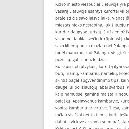
Kokio miesto viešbučiai Lietuvoje yra 
Vasarą Lietuvoje esantys kurortai vilio
praleisti čia savo laisvą laiką. Vienas 
miestas nieko nestebina, juk šiltuoju me
kur dar daugybė turistų iš užsienio? P
visuomet laukia svečių ir rūpinasi jų 
savo klientų ne ką mažiau nei Palanga,
todėl manome, kad Palanga, vis gi, šiek
pozicijų, gal ir neužleidžia.
Kur apsistoti atvykus į kurortą ilgai 
butų, namų, kambarių, namelių, kotedž
skirsis pagal apgyvendinimo tipą, kainą 
daugeliui poilsiautojų labai svarbūs. 
kaip namuose, gaminti maistą ir nebū
paieškų. Apsigyvenus kambaryje, kuri
vonios kambariu ar virtuve. Tiesa, ka
tačiau visiškai netiks tiems, kurie ieš
dalintis virtuve ar vonia su nepažįst
Kokio miesto? Kitas populiarus pasirink