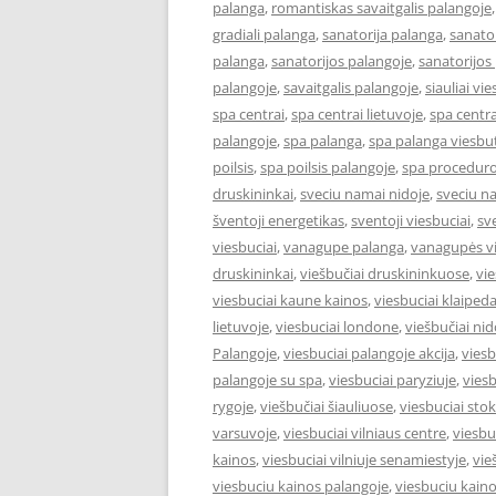
palanga
,
romantiskas savaitgalis palangoje
gradiali palanga
,
sanatorija palanga
,
sanator
palanga
,
sanatorijos palangoje
,
sanatorijos
palangoje
,
savaitgalis palangoje
,
siauliai vie
spa centrai
,
spa centrai lietuvoje
,
spa centra
palangoje
,
spa palanga
,
spa palanga viesbut
poilsis
,
spa poilsis palangoje
,
spa proceduro
druskininkai
,
sveciu namai nidoje
,
sveciu n
šventoji energetikas
,
sventoji viesbuciai
,
sv
viesbuciai
,
vanagupe palanga
,
vanagupės vi
druskininkai
,
viešbučiai druskininkuose
,
vie
viesbuciai kaune kainos
,
viesbuciai klaiped
lietuvoje
,
viesbuciai londone
,
viešbučiai nid
Palangoje
,
viesbuciai palangoje akcija
,
viesb
palangoje su spa
,
viesbuciai paryziuje
,
viesb
rygoje
,
viešbučiai šiauliuose
,
viesbuciai st
varsuvoje
,
viesbuciai vilniaus centre
,
viesbu
kainos
,
viesbuciai vilniuje senamiestyje
,
vie
viesbuciu kainos palangoje
,
viesbuciu kaino