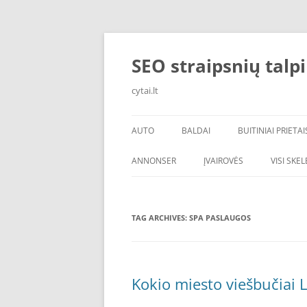
Skip
to
content
SEO straipsnių talp
cytai.lt
AUTO
BALDAI
BUITINIAI PRIETAI
PADANGOS
ANNONSER
ĮVAIROVĖS
VISI SKE
TAG ARCHIVES:
SPA PASLAUGOS
Kokio miesto viešbučiai L