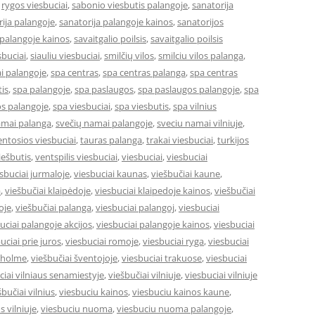
,
rygos viesbuciai
,
sabonio viesbutis palangoje
,
sanatorija
ija palangoje
,
sanatorija palangoje kainos
,
sanatorijos
 palangoje kainos
,
savaitgalio poilsis
,
savaitgalio poilsis
sbuciai
,
siauliu viesbuciai
,
smilčių vilos
,
smilciu vilos palanga
,
i palangoje
,
spa centras
,
spa centras palanga
,
spa centras
is
,
spa palangoje
,
spa paslaugos
,
spa paslaugos palangoje
,
spa
s palangoje
,
spa viesbuciai
,
spa viesbutis
,
spa vilnius
amai palanga
,
svečių namai palangoje
,
sveciu namai vilniuje
,
entosios viesbuciai
,
tauras palanga
,
trakai viesbuciai
,
turkijos
ešbutis
,
ventspilis viesbuciai
,
viesbuciai
,
viesbuciai
sbuciai jurmaloje
,
viesbuciai kaunas
,
viešbučiai kaune
,
a
,
viešbučiai klaipėdoje
,
viesbuciai klaipedoje kainos
,
viešbučiai
oje
,
viešbučiai palanga
,
viesbuciai palangoj
,
viesbuciai
uciai palangoje akcijos
,
viesbuciai palangoje kainos
,
viesbuciai
uciai prie juros
,
viesbuciai romoje
,
viesbuciai ryga
,
viesbuciai
okholme
,
viešbučiai šventojoje
,
viesbuciai trakuose
,
viesbuciai
ciai vilniaus senamiestyje
,
viešbučiai vilniuje
,
viesbuciai vilniuje
šbučiai vilnius
,
viesbuciu kainos
,
viesbuciu kainos kaune
,
s vilniuje
,
viesbuciu nuoma
,
viesbuciu nuoma palangoje
,