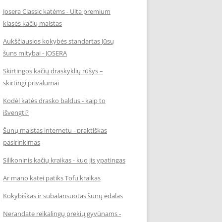
Josera Classic katėms - Ulta premium
klasės kačių maistas
Aukščiausios kokybės standartas Jūsų
šuns mitybai - JOSERA
Skirtingos kačių draskyklių rūšys –
skirtingi privalumai
Kodėl katės drasko baldus - kaip to
išvengti?
Šunų maistas internetu - praktiškas
pasirinkimas
Silikoninis kačių kraikas - kuo jis ypatingas
Ar mano katei patiks Tofu kraikas
Kokybiškas ir subalansuotas šunų ėdalas
Nerandate reikalingų prekių gyvūnams -