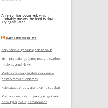
An error has occurred, which
probably means the feed is down.
Try again later.
PIGUS LEKTUVU BILIETAI
Kaip išsirinkti geriausią pelėsio valiklį
Žieminių padangų žymėjimas yra svarbus
– kaip išvengti klaidų
Medinės žaidimų aikštelės vaikams –
pristatymas ir surinkimas
Kaip sutaupyti aptveriant kaimo sodybą?
Maži nuotekų valymo įrenginiai gali veikti
ne tik tyliai, bet ir „nematomai‘‘?