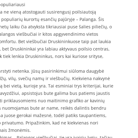
populiariausi
ja ne vieną atostogauti susirengusį poilsiautoją
iš populiarių kurortų esančių pajūryje – Palanga. Šis
tų laiku čia atvyksta tikriausiai puse šalies piliečių, o
alangos viešbučiai ir kitos apgyvendinimo vietos
komfortu. Bet viešbučiai Druskininkuose taip pat laukia
 bet Druskininkai yra labiau aktyvaus poilsio centras,
 tiek lenkia Druskininkus, nors kai kuriose srityse,
svarstyti netenka. Jūsų pasirinkimui siūloma daugybė
ų, vilų, svečių namų ir viešbučių. Kiekviena nakvynė
bei vietą, kurioje yra. Tai esminiai trys kriterijai, kurie
Pavyzdžiui, apsistojus bute galima bus patiems jaustis
ti priklausomiems nuo maitinimo grafiko ar kavinių
s nuomojamas bute ar name, reikės dalintis bendru
ina juose gerokai mažesnė, todėl patiks taupantiems,
ko privatumo. Pripažinkim, kad ne kiekvienas nori
amais žmonėmis.
imas – Palangos viešbučiai. Jie yra įvairių lygių, tačiau