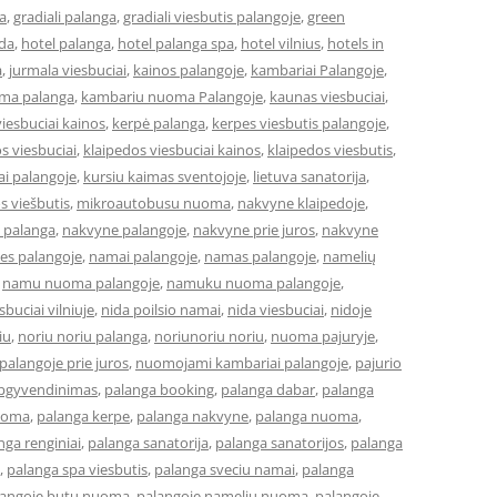
a
,
gradiali palanga
,
gradiali viesbutis palangoje
,
green
eda
,
hotel palanga
,
hotel palanga spa
,
hotel vilnius
,
hotels in
a
,
jurmala viesbuciai
,
kainos palangoje
,
kambariai Palangoje
,
ma palanga
,
kambariu nuoma Palangoje
,
kaunas viesbuciai
,
iesbuciai kainos
,
kerpė palanga
,
kerpes viesbutis palangoje
,
s viesbuciai
,
klaipedos viesbuciai kainos
,
klaipedos viesbutis
,
ai palangoje
,
kursiu kaimas sventojoje
,
lietuva sanatorija
,
os viešbutis
,
mikroautobusu nuoma
,
nakvyne klaipedoje
,
 palanga
,
nakvyne palangoje
,
nakvyne prie juros
,
nakvyne
es palangoje
,
namai palangoje
,
namas palangoje
,
namelių
,
namu nuoma palangoje
,
namuku nuoma palangoje
,
buciai vilniuje
,
nida poilsio namai
,
nida viesbuciai
,
nidoje
iu
,
noriu noriu palanga
,
noriunoriu noriu
,
nuoma pajuryje
,
alangoje prie juros
,
nuomojami kambariai palangoje
,
pajurio
apgyvendinimas
,
palanga booking
,
palanga dabar
,
palanga
uoma
,
palanga kerpe
,
palanga nakvyne
,
palanga nuoma
,
nga renginiai
,
palanga sanatorija
,
palanga sanatorijos
,
palanga
,
palanga spa viesbutis
,
palanga sveciu namai
,
palanga
langoje butu nuoma
,
palangoje nameliu nuoma
,
palangoje