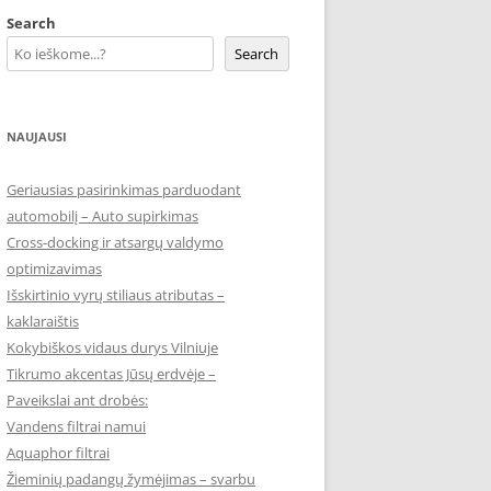
Search
Search
NAUJAUSI
Geriausias pasirinkimas parduodant
automobilį – Auto supirkimas
Cross-docking ir atsargų valdymo
optimizavimas
Išskirtinio vyrų stiliaus atributas –
kaklaraištis
Kokybiškos vidaus durys Vilniuje
Tikrumo akcentas Jūsų erdvėje –
Paveikslai ant drobės:
Vandens filtrai namui
Aquaphor filtrai
Žieminių padangų žymėjimas – svarbu