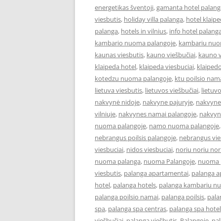
energetikas šventoji
,
gamanta hotel palang
viesbutis
,
holiday villa palanga
,
hotel klaip
palanga
,
hotels in vilnius
,
info hotel palang
kambario nuoma palangoje
,
kambariu nuo
kaunas viesbutis
,
kauno viešbučiai
,
kauno v
klaipeda hotel
,
klaipeda viesbuciai
,
klaipedo
kotedzu nuoma palangoje
,
ktu poilsio nam
lietuva viesbutis
,
lietuvos viešbučiai
,
lietuv
nakvynė nidoje
,
nakvyne pajuryje
,
nakvyne
vilniuje
,
nakvynes namai palangoje
,
nakvyn
nuoma palangoje
,
namo nuoma palangoje
nebrangus poilsis palangoje
,
nebrangus vies
viesbuciai
,
nidos viesbuciai
,
noriu noriu nor
nuoma palanga
,
nuoma Palangoje
,
nuoma p
viesbutis
,
palanga apartamentai
,
palanga 
hotel
,
palanga hotels
,
palanga kambariu n
palanga poilsio namai
,
palanga poilsis
,
pala
spa
,
palanga spa centras
,
palanga spa hotel
viešbučiai
,
palanga viešbutis
,
Palangoje
,
pa