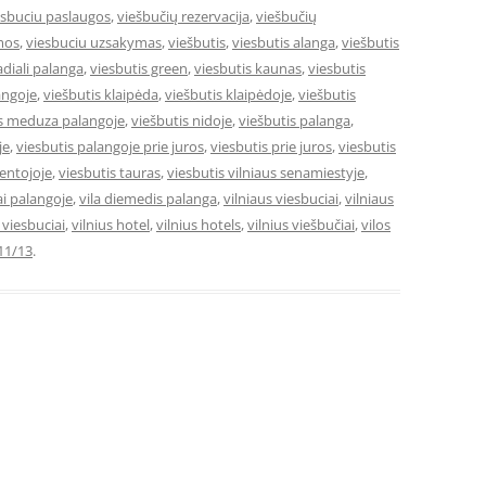
esbuciu paslaugos
,
viešbučių rezervacija
,
viešbučių
mos
,
viesbuciu uzsakymas
,
viešbutis
,
viesbutis alanga
,
viešbutis
adiali palanga
,
viesbutis green
,
viesbutis kaunas
,
viesbutis
angoje
,
viešbutis klaipėda
,
viešbutis klaipėdoje
,
viešbutis
is meduza palangoje
,
viešbutis nidoje
,
viešbutis palanga
,
je
,
viesbutis palangoje prie juros
,
viesbutis prie juros
,
viesbutis
ventojoje
,
viesbutis tauras
,
viesbutis vilniaus senamiestyje
,
ai palangoje
,
vila diemedis palanga
,
vilniaus viesbuciai
,
vilniaus
e viesbuciai
,
vilnius hotel
,
vilnius hotels
,
vilnius viešbučiai
,
vilos
11/13
.