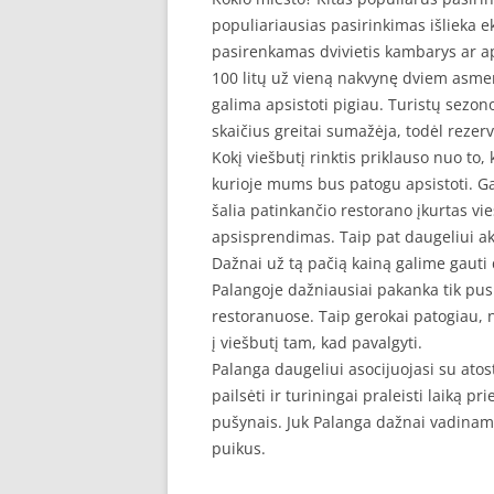
populiariausias pasirinkimas išlieka e
pasirenkamas dvivietis kambarys ar a
100 litų už vieną nakvynę dviem asmen
galima apsistoti pigiau. Turistų sezono
skaičius greitai sumažėja, todėl rezer
Kokį viešbutį rinktis priklauso nuo to,
kurioje mums bus patogu apsistoti. G
šalia patinkančio restorano įkurtas vi
apsisprendimas. Taip pat daugeliui aktu
Dažnai už tą pačią kainą galime gauti 
Palangoje dažniausiai pakanka tik pusr
restoranuose. Taip gerokai patogiau, ne
į viešbutį tam, kad pavalgyti.
Palanga daugeliui asocijuojasi su atost
pailsėti ir turiningai praleisti laiką p
pušynais. Juk Palanga dažnai vadinama
puikus.