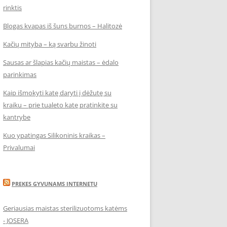
rinktis
Blogas kvapas iš šuns burnos – Halitozė
Kačių mityba – ką svarbu žinoti
Sausas ar šlapias kačių maistas – ėdalo
parinkimas
Kaip išmokyti katę daryti į dėžutę su
kraiku – prie tualeto katę pratinkite su
kantrybe
Kuo ypatingas Silikoninis kraikas –
Privalumai
PREKES GYVUNAMS INTERNETU
Geriausias maistas sterilizuotoms katėms
- JOSERA