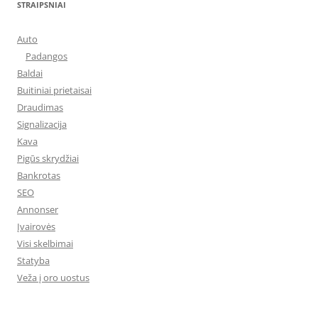
STRAIPSNIAI
Auto
Padangos
Baldai
Buitiniai prietaisai
Draudimas
Signalizacija
Kava
Pigūs skrydžiai
Bankrotas
SEO
Annonser
Įvairovės
Visi skelbimai
Statyba
Veža į oro uostus