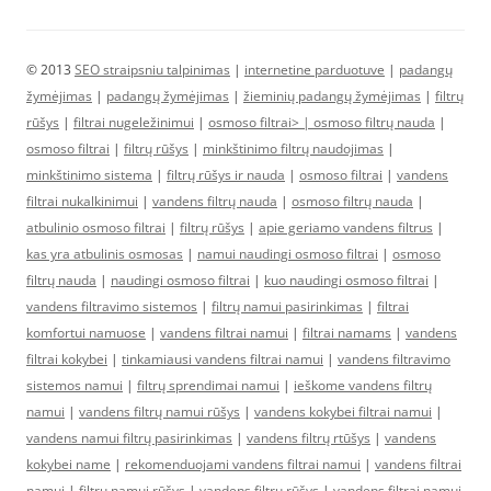
© 2013
SEO straipsniu talpinimas
|
internetine parduotuve
|
padangų
žymėjimas
|
padangų žymėjimas
|
žieminių padangų žymėjimas
|
filtrų
rūšys
|
filtrai nugeležinimui
|
osmoso filtrai> |
osmoso filtrų nauda
|
osmoso filtrai
|
filtrų rūšys
|
minkštinimo filtrų naudojimas
|
minkštinimo sistema
|
filtrų rūšys ir nauda
|
osmoso filtrai
|
vandens
filtrai nukalkinimui
|
vandens filtrų nauda
|
osmoso filtrų nauda
|
atbulinio osmoso filtrai
|
filtrų rūšys
|
apie geriamo vandens filtrus
|
kas yra atbulinis osmosas
|
namui naudingi osmoso filtrai
|
osmoso
filtrų nauda
|
naudingi osmoso filtrai
|
kuo naudingi osmoso filtrai
|
vandens filtravimo sistemos
|
filtrų namui pasirinkimas
|
filtrai
komfortui namuose
|
vandens filtrai namui
|
filtrai namams
|
vandens
filtrai kokybei
|
tinkamiausi vandens filtrai namui
|
vandens filtravimo
sistemos namui
|
filtrų sprendimai namui
|
ieškome vandens filtrų
namui
|
vandens filtrų namui rūšys
|
vandens kokybei filtrai namui
|
vandens namui filtrų pasirinkimas
|
vandens filtrų rtūšys
|
vandens
kokybei name
|
rekomenduojami vandens filtrai namui
|
vandens filtrai
namui
|
filtrų namui rūšys
|
vandens filtrų rūšys
|
vandens filtrai namui