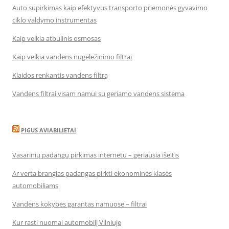
Auto supirkimas kaip efektyvus transporto priemonės gyvavimo
ciklo valdymo instrumentas
Kaip veikia atbulinis osmosas
Kaip veikia vandens nugeležinimo filtrai
Klaidos renkantis vandens filtrą
Vandens filtrai visam namui su geriamo vandens sistema
PIGUS AVIABILIETAI
Vasarinių padangų pirkimas internetu – geriausia išeitis
Ar verta brangias padangas pirkti ekonominės klasės
automobiliams
Vandens kokybės garantas namuose – filtrai
Kur rasti nuomai automobilį Vilniuje