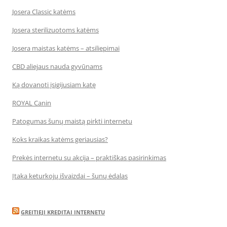
Josera Classic katėms
Josera sterilizuotoms katėms
Josera maistas katėms – atsiliepimai
CBD aliejaus nauda gyvūnams
Ką dovanoti įsigijusiam katę
ROYAL Canin
Patogumas šunų maistą pirkti internetu
Koks kraikas katėms geriausias?
Prekės internetu su akcija – praktiškas pasirinkimas
Įtaka keturkojų išvaizdai – šunų ėdalas
GREITIEJI KREDITAI INTERNETU