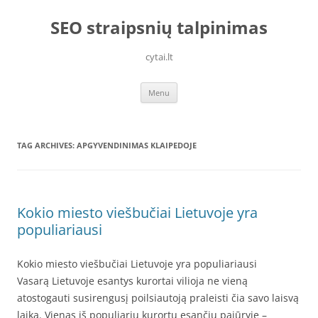
Skip
to
SEO straipsnių talpinimas
content
cytai.lt
Menu
TAG ARCHIVES:
APGYVENDINIMAS KLAIPEDOJE
Kokio miesto viešbučiai Lietuvoje yra
populiariausi
Kokio miesto viešbučiai Lietuvoje yra populiariausi
Vasarą Lietuvoje esantys kurortai vilioja ne vieną
atostogauti susirengusį poilsiautoją praleisti čia savo laisvą
laiką. Vienas iš populiarių kurortų esančių pajūryje –