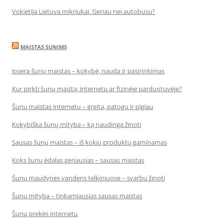
Vokietija Lietuva mikriukai. Geriau nei autobusu?
MAISTAS SUNIMS
Josera šunų maistas – kokybė, nauda ir pasirinkimas
Kur pirkti šunų maistą: internetu ar fizinėje parduotuvėje?
Šunų maistas internetu – greita, patogu ir pigiau
Kokybiška šunų mityba – ką naudinga žinoti
Sausas šunų maistas – iš kokių produktų gaminamas
Koks šunų ėdalas geriausias – sausas maistas
Šunų maudynės vandens telkiniuose – svarbu žinoti
Šunų mityba – tinkamiausias sausas maistas
Šunų prekės internetu