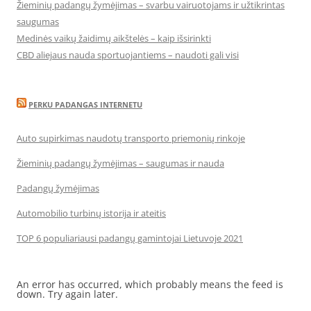
Žieminių padangų žymėjimas – svarbu vairuotojams ir užtikrintas
saugumas
Medinės vaikų žaidimų aikštelės – kaip išsirinkti
CBD aliejaus nauda sportuojantiems – naudoti gali visi
PERKU PADANGAS INTERNETU
Auto supirkimas naudotų transporto priemonių rinkoje
Žieminių padangų žymėjimas – saugumas ir nauda
Padangų žymėjimas
Automobilio turbinų istorija ir ateitis
TOP 6 populiariausi padangų gamintojai Lietuvoje 2021
An error has occurred, which probably means the feed is
down. Try again later.