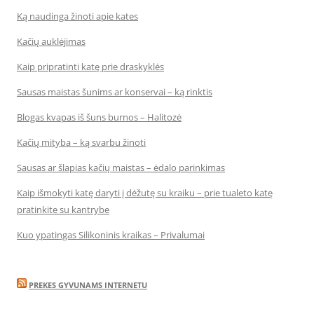
Ką naudinga žinoti apie kates
Kačių auklėjimas
Kaip pripratinti katę prie draskyklės
Sausas maistas šunims ar konservai – ką rinktis
Blogas kvapas iš šuns burnos – Halitozė
Kačių mityba – ką svarbu žinoti
Sausas ar šlapias kačių maistas – ėdalo parinkimas
Kaip išmokyti katę daryti į dėžutę su kraiku – prie tualeto katę
pratinkite su kantrybe
Kuo ypatingas Silikoninis kraikas – Privalumai
PREKES GYVUNAMS INTERNETU