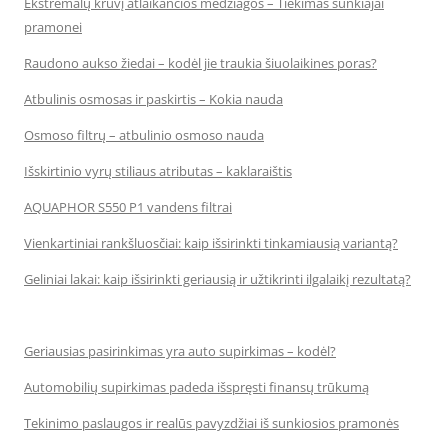
Ekstremalų krūvį atlaikančios medžiagos – Tiekimas sunkiajai
pramonei
Raudono aukso žiedai – kodėl jie traukia šiuolaikines poras?
Atbulinis osmosas ir paskirtis – Kokia nauda
Osmoso filtrų – atbulinio osmoso nauda
Išskirtinio vyrų stiliaus atributas – kaklaraištis
AQUAPHOR S550 P1 vandens filtrai
Vienkartiniai rankšluosčiai: kaip išsirinkti tinkamiausią variantą?
Geliniai lakai: kaip išsirinkti geriausią ir užtikrinti ilgalaikį rezultatą?
Geriausias pasirinkimas yra auto supirkimas – kodėl?
Automobilių supirkimas padeda išspręsti finansų trūkumą
Tekinimo paslaugos ir realūs pavyzdžiai iš sunkiosios pramonės