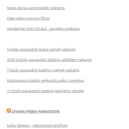
Nano danga automobilio stiklams
Kaip veikia osmoso filtrai
Vandenyje rasti nitratai - poveikis sveikatai
5 būdų panaudoti lauko namelį vaikams
2026 6 būdų panaudoti žaidimų aikšteles vaikams
7 būdų panaudoti žaidimų namelį vaikams
Dažniausios klaidos renkantis vaikų namelius
11 būdų panaudoti medinę laipiojimo sienelę
GYVUNU PREKIU PARDUOTUVE
Kačių skiepai – vakcinacijos grafikas