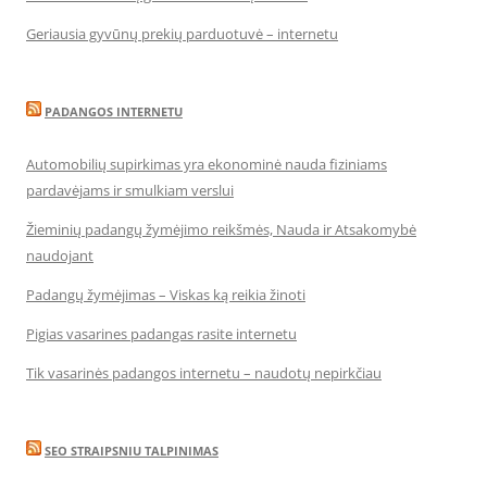
Geriausia gyvūnų prekių parduotuvė – internetu
PADANGOS INTERNETU
Automobilių supirkimas yra ekonominė nauda fiziniams
pardavėjams ir smulkiam verslui
Žieminių padangų žymėjimo reikšmės, Nauda ir Atsakomybė
naudojant
Padangų žymėjimas – Viskas ką reikia žinoti
Pigias vasarines padangas rasite internetu
Tik vasarinės padangos internetu – naudotų nepirkčiau
SEO STRAIPSNIU TALPINIMAS