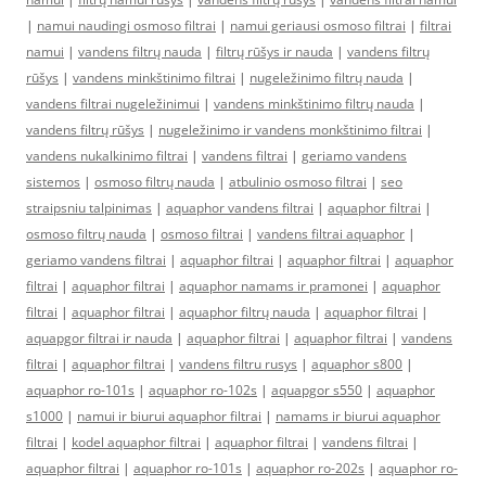
|
namui naudingi osmoso filtrai
|
namui geriausi osmoso filtrai
|
filtrai
namui
|
vandens filtrų nauda
|
filtrų rūšys ir nauda
|
vandens filtrų
rūšys
|
vandens minkštinimo filtrai
|
nugeležinimo filtrų nauda
|
vandens filtrai nugeležinimui
|
vandens minkštinimo filtrų nauda
|
vandens filtrų rūšys
|
nugeležinimo ir vandens monkštinimo filtrai
|
vandens nukalkinimo filtrai
|
vandens filtrai
|
geriamo vandens
sistemos
|
osmoso filtrų nauda
|
atbulinio osmoso filtrai
|
seo
straipsniu talpinimas
|
aquaphor vandens filtrai
|
aquaphor filtrai
|
osmoso filtrų nauda
|
osmoso filtrai
|
vandens filtrai aquaphor
|
geriamo vandens filtrai
|
aquaphor filtrai
|
aquaphor filtrai
|
aquaphor
filtrai
|
aquaphor filtrai
|
aquaphor namams ir pramonei
|
aquaphor
filtrai
|
aquaphor filtrai
|
aquaphor filtrų nauda
|
aquaphor filtrai
|
aquapgor filtrai ir nauda
|
aquaphor filtrai
|
aquaphor filtrai
|
vandens
filtrai
|
aquaphor filtrai
|
vandens filtru rusys
|
aquaphor s800
|
aquaphor ro-101s
|
aquaphor ro-102s
|
aquapgor s550
|
aquaphor
s1000
|
namui ir biurui aquaphor filtrai
|
namams ir biurui aquaphor
filtrai
|
kodel aquaphor filtrai
|
aquaphor filtrai
|
vandens filtrai
|
aquaphor filtrai
|
aquaphor ro-101s
|
aquaphor ro-202s
|
aquaphor ro-