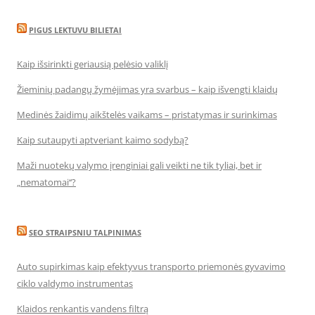
PIGUS LEKTUVU BILIETAI
Kaip išsirinkti geriausią pelėsio valiklį
Žieminių padangų žymėjimas yra svarbus – kaip išvengti klaidų
Medinės žaidimų aikštelės vaikams – pristatymas ir surinkimas
Kaip sutaupyti aptveriant kaimo sodybą?
Maži nuotekų valymo įrenginiai gali veikti ne tik tyliai, bet ir
„nematomai‘‘?
SEO STRAIPSNIU TALPINIMAS
Auto supirkimas kaip efektyvus transporto priemonės gyvavimo
ciklo valdymo instrumentas
Klaidos renkantis vandens filtrą