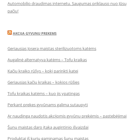
Automobilio draudimas internetu. Saugumas priklauso nuo Jūsų
pačių!
AKCIJA GYVUNU PREKEMS
Geriausias Josera maistas sterilizuotoms katėms
Augalinė alternatyva katėms – Tofu kraikas
Kačių kraiko rūšys – kokį parinkti katei
Geriausias kačių kraikas – kokios rūšies
Tofu kraikas katėms – kuo jis ypatingas
Perkant prekes gyvūnams galima sutaupyti
Ar naudinga naudotis akcijomis gyvūnų prekėmis – pastebėjimai
Šunų maistas daro įtaką augintinio išvaizdai
Produktai iš kurių gaminamas šunų maistas