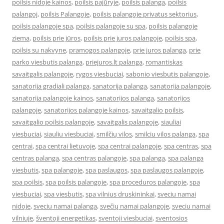
poilsis nidoje kainos
,
poilsis pajūryje
,
poilsis palanga
,
poilsis
palangoj
,
poilsis Palangoje
,
poilsis palangoje privatus sektorius
,
poilsis palangoje spa
,
poilsis palangoje su spa
,
poilsis palangoje
ziema
,
poilsis prie jūros
,
poilsis prie juros palangoje
,
poilsis spa
,
poilsis su nakvyne
,
pramogos palangoje
,
prie juros palanga
,
prie
parko viesbutis palanga
,
priejuros.lt palanga
,
romantiskas
savaitgalis palangoje
,
rygos viesbuciai
,
sabonio viesbutis palangoje
,
sanatorija gradiali palanga
,
sanatorija palanga
,
sanatorija palangoje
,
sanatorija palangoje kainos
,
sanatorijos palanga
,
sanatorijos
palangoje
,
sanatorijos palangoje kainos
,
savaitgalio poilsis
,
savaitgalio poilsis palangoje
,
savaitgalis palangoje
,
siauliai
viesbuciai
,
siauliu viesbuciai
,
smilčių vilos
,
smilciu vilos palanga
,
spa
centrai
,
spa centrai lietuvoje
,
spa centrai palangoje
,
spa centras
,
spa
centras palanga
,
spa centras palangoje
,
spa palanga
,
spa palanga
viesbutis
,
spa palangoje
,
spa paslaugos
,
spa paslaugos palangoje
,
spa poilsis
,
spa poilsis palangoje
,
spa proceduros palangoje
,
spa
viesbuciai
,
spa viesbutis
,
spa vilnius druskininkai
,
sveciu namai
nidoje
,
sveciu namai palanga
,
svečių namai palangoje
,
sveciu namai
vilniuje
,
šventoji energetikas
,
sventoji viesbuciai
,
sventosios