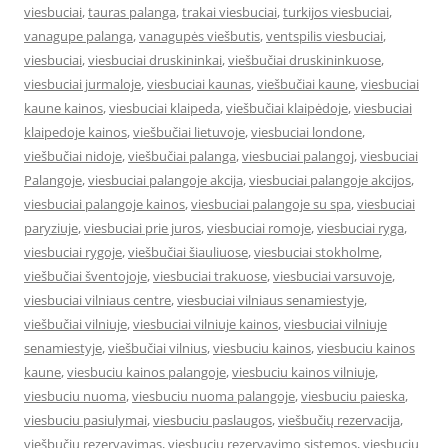
viesbuciai
,
tauras palanga
,
trakai viesbuciai
,
turkijos viesbuciai
,
vanagupe palanga
,
vanagupės viešbutis
,
ventspilis viesbuciai
,
viesbuciai
,
viesbuciai druskininkai
,
viešbučiai druskininkuose
,
viesbuciai jurmaloje
,
viesbuciai kaunas
,
viešbučiai kaune
,
viesbuciai
kaune kainos
,
viesbuciai klaipeda
,
viešbučiai klaipėdoje
,
viesbuciai
klaipedoje kainos
,
viešbučiai lietuvoje
,
viesbuciai londone
,
viešbučiai nidoje
,
viešbučiai palanga
,
viesbuciai palangoj
,
viesbuciai
Palangoje
,
viesbuciai palangoje akcija
,
viesbuciai palangoje akcijos
,
viesbuciai palangoje kainos
,
viesbuciai palangoje su spa
,
viesbuciai
paryziuje
,
viesbuciai prie juros
,
viesbuciai romoje
,
viesbuciai ryga
,
viesbuciai rygoje
,
viešbučiai šiauliuose
,
viesbuciai stokholme
,
viešbučiai šventojoje
,
viesbuciai trakuose
,
viesbuciai varsuvoje
,
viesbuciai vilniaus centre
,
viesbuciai vilniaus senamiestyje
,
viešbučiai vilniuje
,
viesbuciai vilniuje kainos
,
viesbuciai vilniuje
senamiestyje
,
viešbučiai vilnius
,
viesbuciu kainos
,
viesbuciu kainos
kaune
,
viesbuciu kainos palangoje
,
viesbuciu kainos vilniuje
,
viesbuciu nuoma
,
viesbuciu nuoma palangoje
,
viesbuciu paieska
,
viesbuciu pasiulymai
,
viesbuciu paslaugos
,
viešbučių rezervacija
,
viešbučių rezervavimas
,
viesbuciu rezervavimo sistemos
,
viesbuciu