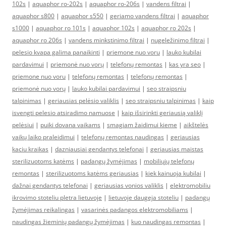
102s
|
aquaphor ro-202s
|
aquaphor ro-206s
|
vandens filtrai
|
aquaphor s800
|
aquaphor s550
|
geriamo vandens filtrai
|
aquaphor
s1000
|
aquaphor ro 101s
|
aquaphor 102s
|
aquaphor ro 202s
|
aquaphor ro 206s
|
vandens minkstinimo filtrai
|
nugeležinimo filtrai
|
pelesio kvapa galima panaikinti
|
priemone nuo voru
|
lauko kubilai
pardavimui
|
priemonė nuo vorų
|
telefonų remontas
|
kas yra seo
|
priemone nuo voru
|
telefonų remontas
|
telefonų remontas
|
priemonė nuo vorų
|
lauko kubilai pardavimui
|
seo straipsniu
talpinimas
|
geriausias pelėsio valiklis
|
seo straipsniu talpinimas
|
kaip
isvengti pelesio atsiradimo namuose
|
kaip išsirinkti geriausią valiklį
pelėsiui
|
puiki dovana vaikams
|
smagiam žaidimui kieme
|
aikštelės
vaikų laiko praleidimui
|
telefonų remontas naudingas
|
geriausias
kaciu kraikas
|
dazniausiai gendantys telefonai
|
geriausias maistas
sterilizuotoms katėms
|
padangų žymėjimas
|
mobiliųjų telefonų
remontas
|
sterilizuotoms katėms geriausias
|
kiek kainuoja kubilai
|
dažnai gendantys telefonai
|
geriausias vonios valiklis
|
elektromobiliu
ikrovimo stoteliu pletra lietuvoje
|
lietuvoje daugeja stoteliu
|
padangų
žymėjimas reikalingas
|
vasarinės padangos elektromobiliams
|
naudingas žieminių padangų žymėjimas
|
kuo naudingas remontas
|