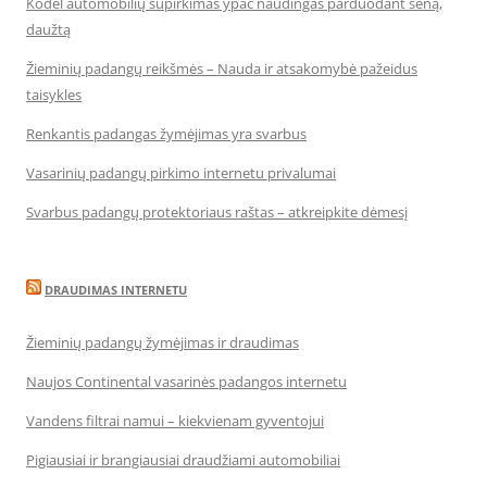
Kodėl automobilių supirkimas ypač naudingas parduodant seną,
daužtą
Žieminių padangų reikšmės – Nauda ir atsakomybė pažeidus
taisykles
Renkantis padangas žymėjimas yra svarbus
Vasarinių padangų pirkimo internetu privalumai
Svarbus padangų protektoriaus raštas – atkreipkite dėmesį
DRAUDIMAS INTERNETU
Žieminių padangų žymėjimas ir draudimas
Naujos Continental vasarinės padangos internetu
Vandens filtrai namui – kiekvienam gyventojui
Pigiausiai ir brangiausiai draudžiami automobiliai