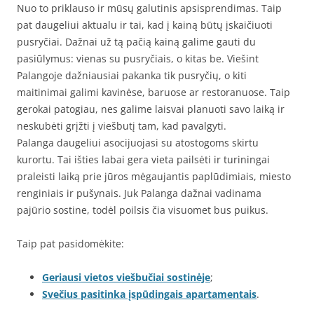
Nuo to priklauso ir mūsų galutinis apsisprendimas. Taip
pat daugeliui aktualu ir tai, kad į kainą būtų įskaičiuoti
pusryčiai. Dažnai už tą pačią kainą galime gauti du
pasiūlymus: vienas su pusryčiais, o kitas be. Viešint
Palangoje dažniausiai pakanka tik pusryčių, o kiti
maitinimai galimi kavinėse, baruose ar restoranuose. Taip
gerokai patogiau, nes galime laisvai planuoti savo laiką ir
neskubėti grįžti į viešbutį tam, kad pavalgyti.
Palanga daugeliui asocijuojasi su atostogoms skirtu
kurortu. Tai išties labai gera vieta pailsėti ir turiningai
praleisti laiką prie jūros mėgaujantis paplūdimiais, miesto
renginiais ir pušynais. Juk Palanga dažnai vadinama
pajūrio sostine, todėl poilsis čia visuomet bus puikus.
Taip pat pasidomėkite:
Geriausi vietos viešbučiai sostinėje
;
Svečius pasitinka įspūdingais apartamentais
.