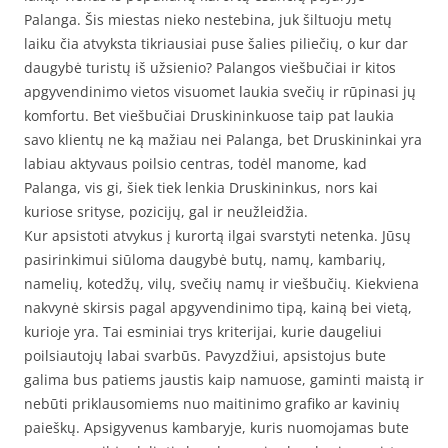
Palanga. Šis miestas nieko nestebina, juk šiltuoju metų
laiku čia atvyksta tikriausiai puse šalies piliečių, o kur dar
daugybė turistų iš užsienio? Palangos viešbučiai ir kitos
apgyvendinimo vietos visuomet laukia svečių ir rūpinasi jų
komfortu. Bet viešbučiai Druskininkuose taip pat laukia
savo klientų ne ką mažiau nei Palanga, bet Druskininkai yra
labiau aktyvaus poilsio centras, todėl manome, kad
Palanga, vis gi, šiek tiek lenkia Druskininkus, nors kai
kuriose srityse, pozicijų, gal ir neužleidžia.
Kur apsistoti atvykus į kurortą ilgai svarstyti netenka. Jūsų
pasirinkimui siūloma daugybė butų, namų, kambarių,
namelių, kotedžų, vilų, svečių namų ir viešbučių. Kiekviena
nakvynė skirsis pagal apgyvendinimo tipą, kainą bei vietą,
kurioje yra. Tai esminiai trys kriterijai, kurie daugeliui
poilsiautojų labai svarbūs. Pavyzdžiui, apsistojus bute
galima bus patiems jaustis kaip namuose, gaminti maistą ir
nebūti priklausomiems nuo maitinimo grafiko ar kavinių
paieškų. Apsigyvenus kambaryje, kuris nuomojamas bute