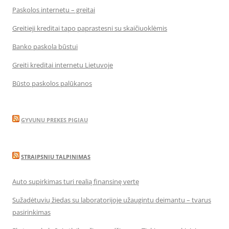
Paskolos internetu – greitai
Greitieji kreditai tapo paprastesni su skaičiuoklėmis
Banko paskola būstui
Greiti kreditai internetu Lietuvoje
Būsto paskolos palūkanos
GYVUNU PREKES PIGIAU
STRAIPSNIU TALPINIMAS
Auto supirkimas turi realią finansinę vertę
Sužadėtuvių žiedas su laboratorijoje užaugintu deimantu – tvarus
pasirinkimas