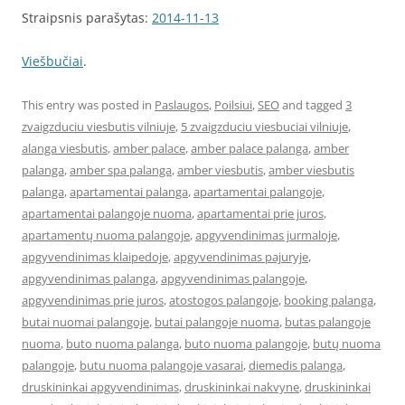
Straipsnis parašytas:
2014-11-13
Viešbučiai
.
This entry was posted in
Paslaugos
,
Poilsiui
,
SEO
and tagged
3
zvaigzduciu viesbutis vilniuje
,
5 zvaigzduciu viesbuciai vilniuje
,
alanga viesbutis
,
amber palace
,
amber palace palanga
,
amber
palanga
,
amber spa palanga
,
amber viesbutis
,
amber viesbutis
palanga
,
apartamentai palanga
,
apartamentai palangoje
,
apartamentai palangoje nuoma
,
apartamentai prie juros
,
apartamentų nuoma palangoje
,
apgyvendinimas jurmaloje
,
apgyvendinimas klaipedoje
,
apgyvendinimas pajuryje
,
apgyvendinimas palanga
,
apgyvendinimas palangoje
,
apgyvendinimas prie juros
,
atostogos palangoje
,
booking palanga
,
butai nuomai palangoje
,
butai palangoje nuoma
,
butas palangoje
nuoma
,
buto nuoma palanga
,
buto nuoma palangoje
,
butų nuoma
palangoje
,
butu nuoma palangoje vasarai
,
diemedis palanga
,
druskininkai apgyvendinimas
,
druskininkai nakvyne
,
druskininkai