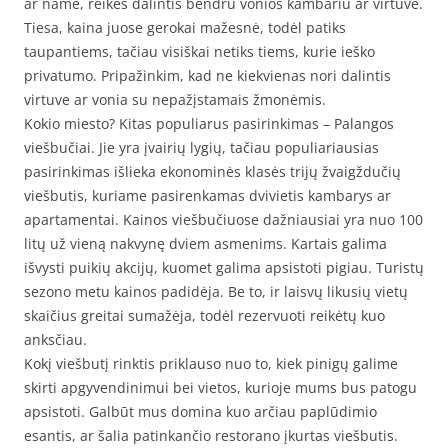
ar name, reikės dalintis bendru vonios kambariu ar virtuve.
Tiesa, kaina juose gerokai mažesnė, todėl patiks
taupantiems, tačiau visiškai netiks tiems, kurie ieško
privatumo. Pripažinkim, kad ne kiekvienas nori dalintis
virtuve ar vonia su nepažįstamais žmonėmis.
Kokio miesto? Kitas populiarus pasirinkimas – Palangos
viešbučiai. Jie yra įvairių lygių, tačiau populiariausias
pasirinkimas išlieka ekonominės klasės trijų žvaigždučių
viešbutis, kuriame pasirenkamas dvivietis kambarys ar
apartamentai. Kainos viešbučiuose dažniausiai yra nuo 100
litų už vieną nakvynę dviem asmenims. Kartais galima
išvysti puikių akcijų, kuomet galima apsistoti pigiau. Turistų
sezono metu kainos padidėja. Be to, ir laisvų likusių vietų
skaičius greitai sumažėja, todėl rezervuoti reikėtų kuo
anksčiau.
Kokį viešbutį rinktis priklauso nuo to, kiek pinigų galime
skirti apgyvendinimui bei vietos, kurioje mums bus patogu
apsistoti. Galbūt mus domina kuo arčiau paplūdimio
esantis, ar šalia patinkančio restorano įkurtas viešbutis.