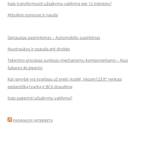
Kaip transformuoti užsakymų valdymą per 12 mėnesių?
Atbulinis osmosas ir nauda
Geriausias pasirinkimas – Automobilių supirkimas
Nuotraukos ir spauda ant drobės
Tekinimo procesas sunkiųjų mechanizmų komponentams – Nuo
žaliavos iki giganto
Kai ramybė yra svarbiau už greitį, kodėl „Vezam123.lt“ renkasi
pedantišką tvarką ir BCA draudimą
Kaip pagerinti užsakymų valdymą?
PADANGOS INTERNETU