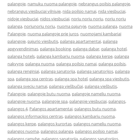
palangoje
,
namuku nuoma palangoje
,
nebrangus poilsis palangoje
,
nebrangus viesbuciai vilniuje
,
nida poilsio namai
,
nida viesbuciai
,
nidoje viesbuciai
,
nidos viesbuciai
,
noriu noriu noriu
,
noriu noriu
palanga
,
noriunoriu noriu
,
nuoma pajuryje
,
nuoma palanga
,
nuoma
Palangoje
,
nuoma palangoje prie juros
,
nuomojami kambariai
palangoje
,
pajurio viesbutis
,
palanga apartamentai
,
palanga
apgyvendinimas
,
palanga booking
,
palanga dabar
,
palanga hotel
,
palanga hotels
,
palanga kambariu nuoma
,
palanga kerpe
,
palanga
nakvyne
,
palanga nuoma
,
palanga poilsio namai
,
palanga poilsis
,
palanga renginiai
,
palanga sanatorija
,
palanga sanatorijos
,
palanga
spa
,
palanga spa centras
,
palanga spa hotel
,
palanga spa viesbutis
,
palanga sveciu namai
,
palanga viešbučiai
,
palanga viešbutis
,
Palangoje
,
palangoje butu nuoma
,
palangoje nameliu nuoma
,
palangoje nuoma
,
palangoje spa
,
palangoje viesbuciai
,
palangos
,
palangos 4
,
Palangos apartamentai
,
palangos butu nuoma
,
palangos informacijos centras
,
palangos kambariu nuoma
,
palangos kerpe
,
palangos kurortas
,
palangos nameliu nuoma
,
palangos nuoma
,
palangos palanga
,
palangos poilsio namai
,
palangos ramybe
,
palangos sanatorija
,
palangos sanatorijos
,