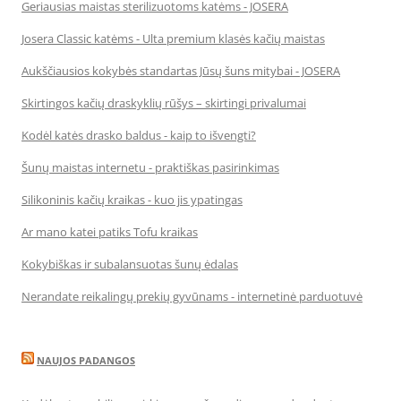
Geriausias maistas sterilizuotoms katėms - JOSERA
Josera Classic katėms - Ulta premium klasės kačių maistas
Aukščiausios kokybės standartas Jūsų šuns mitybai - JOSERA
Skirtingos kačių draskyklių rūšys – skirtingi privalumai
Kodėl katės drasko baldus - kaip to išvengti?
Šunų maistas internetu - praktiškas pasirinkimas
Silikoninis kačių kraikas - kuo jis ypatingas
Ar mano katei patiks Tofu kraikas
Kokybiškas ir subalansuotas šunų ėdalas
Nerandate reikalingų prekių gyvūnams - internetinė parduotuvė
NAUJOS PADANGOS