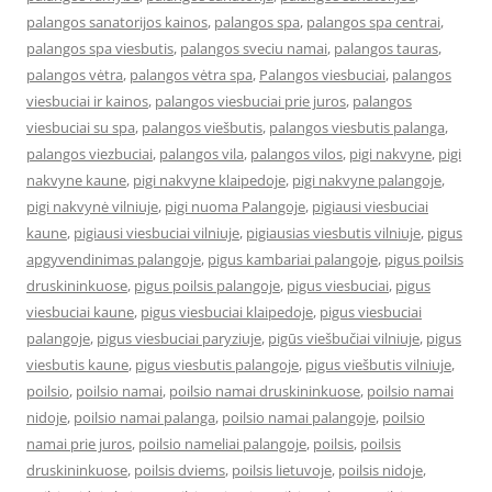
palangos sanatorijos kainos
,
palangos spa
,
palangos spa centrai
,
palangos spa viesbutis
,
palangos sveciu namai
,
palangos tauras
,
palangos vėtra
,
palangos vėtra spa
,
Palangos viesbuciai
,
palangos
viesbuciai ir kainos
,
palangos viesbuciai prie juros
,
palangos
viesbuciai su spa
,
palangos viešbutis
,
palangos viesbutis palanga
,
palangos viezbuciai
,
palangos vila
,
palangos vilos
,
pigi nakvyne
,
pigi
nakvyne kaune
,
pigi nakvyne klaipedoje
,
pigi nakvyne palangoje
,
pigi nakvynė vilniuje
,
pigi nuoma Palangoje
,
pigiausi viesbuciai
kaune
,
pigiausi viesbuciai vilniuje
,
pigiausias viesbutis vilniuje
,
pigus
apgyvendinimas palangoje
,
pigus kambariai palangoje
,
pigus poilsis
druskininkuose
,
pigus poilsis palangoje
,
pigus viesbuciai
,
pigus
viesbuciai kaune
,
pigus viesbuciai klaipedoje
,
pigus viesbuciai
palangoje
,
pigus viesbuciai paryziuje
,
pigūs viešbučiai vilniuje
,
pigus
viesbutis kaune
,
pigus viesbutis palangoje
,
pigus viešbutis vilniuje
,
poilsio
,
poilsio namai
,
poilsio namai druskininkuose
,
poilsio namai
nidoje
,
poilsio namai palanga
,
poilsio namai palangoje
,
poilsio
namai prie juros
,
poilsio nameliai palangoje
,
poilsis
,
poilsis
druskininkuose
,
poilsis dviems
,
poilsis lietuvoje
,
poilsis nidoje
,