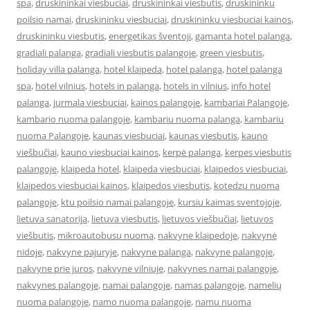
spa
,
druskininkai viesbuciai
,
druskininkai viesbutis
,
druskininku
poilsio namai
,
druskininku viesbuciai
,
druskininku viesbuciai kainos
,
druskininku viesbutis
,
energetikas šventoji
,
gamanta hotel palanga
,
gradiali palanga
,
gradiali viesbutis palangoje
,
green viesbutis
,
holiday villa palanga
,
hotel klaipeda
,
hotel palanga
,
hotel palanga
spa
,
hotel vilnius
,
hotels in palanga
,
hotels in vilnius
,
info hotel
palanga
,
jurmala viesbuciai
,
kainos palangoje
,
kambariai Palangoje
,
kambario nuoma palangoje
,
kambariu nuoma palanga
,
kambariu
nuoma Palangoje
,
kaunas viesbuciai
,
kaunas viesbutis
,
kauno
viešbučiai
,
kauno viesbuciai kainos
,
kerpė palanga
,
kerpes viesbutis
palangoje
,
klaipeda hotel
,
klaipeda viesbuciai
,
klaipedos viesbuciai
,
klaipedos viesbuciai kainos
,
klaipedos viesbutis
,
kotedzu nuoma
palangoje
,
ktu poilsio namai palangoje
,
kursiu kaimas sventojoje
,
lietuva sanatorija
,
lietuva viesbutis
,
lietuvos viešbučiai
,
lietuvos
viešbutis
,
mikroautobusu nuoma
,
nakvyne klaipedoje
,
nakvynė
nidoje
,
nakvyne pajuryje
,
nakvyne palanga
,
nakvyne palangoje
,
nakvyne prie juros
,
nakvyne vilniuje
,
nakvynes namai palangoje
,
nakvynes palangoje
,
namai palangoje
,
namas palangoje
,
namelių
nuoma palangoje
,
namo nuoma palangoje
,
namu nuoma