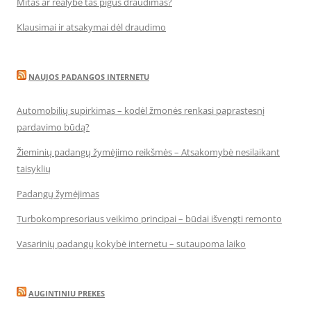
Mitas ar realybė tas pigus draudimas?
Klausimai ir atsakymai dėl draudimo
NAUJOS PADANGOS INTERNETU
Automobilių supirkimas – kodėl žmonės renkasi paprastesnį
pardavimo būdą?
Žieminių padangų žymėjimo reikšmės – Atsakomybė nesilaikant
taisyklių
Padangų žymėjimas
Turbokompresoriaus veikimo principai – būdai išvengti remonto
Vasarinių padangų kokybė internetu – sutaupoma laiko
AUGINTINIU PREKES