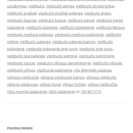
uzsakymas
,
viešbutis
,
viesbutis alanga
,
viešbutis druskininkai
,
viešbutis gradiali
,
viesbutis gradiali palanga
,
viesbutis green
,
viesbutis kaunas
,
viesbutis kaune
,
viešbutis kerpė
,
viesbutis kerpe
palangoje
,
viešbutis klaipėda
,
viešbutis klaipėdoje
,
viešbutis lietuva
,
viesbutis meduza palanga
,
viesbutis meduza palangoje
,
viešbutis
nidoje
,
viešbutis palanga
,
viesbutis palanga kainos
,
viešbutis
palangoje
,
viesbutis palangoje prie juros
,
viesbutis prie juros
,
viesbutis spa palanga
,
viesbutis sventoji
,
viesbutis sventojoje
,
viesbutis tauras
,
viesbutis vilniaus senamiestyje
,
viešbutis vilniuje
,
viešbutis vilnius
,
viezbuciai palangoje
,
vila diemedis palanga
,
vilniaus viesbuciai
,
vilniaus viesbuciai kainos
,
vilniaus viesbutis
,
vilniuje viesbuciai
,
vilnius hotel
,
vilnius hotels
,
vilnius viešbučiai
,
vilos nuoma palangoje
,
vilos palangoje
on
2014/11/13
.
PASIDALINIMUI