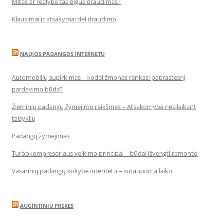
Mitas ar realybė tas pigus draudimas?
Klausimai ir atsakymai dėl draudimo
NAUJOS PADANGOS INTERNETU
Automobilių supirkimas – kodėl žmonės renkasi paprastesnį
pardavimo būdą?
Žieminių padangų žymėjimo reikšmės – Atsakomybė nesilaikant
taisyklių
Padangų žymėjimas
Turbokompresoriaus veikimo principai – būdai išvengti remonto
Vasarinių padangų kokybė internetu – sutaupoma laiko
AUGINTINIU PREKES