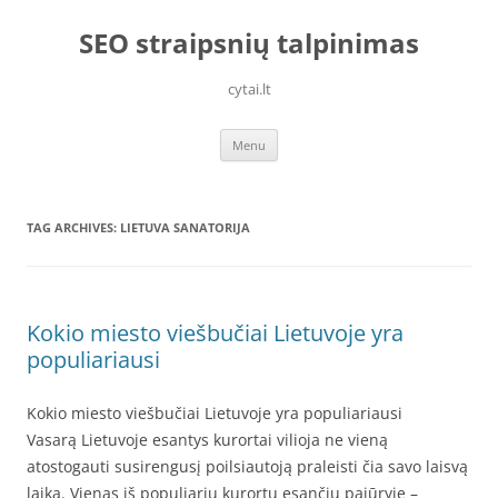
Skip
to
SEO straipsnių talpinimas
content
cytai.lt
Menu
TAG ARCHIVES:
LIETUVA SANATORIJA
Kokio miesto viešbučiai Lietuvoje yra
populiariausi
Kokio miesto viešbučiai Lietuvoje yra populiariausi
Vasarą Lietuvoje esantys kurortai vilioja ne vieną
atostogauti susirengusį poilsiautoją praleisti čia savo laisvą
laiką. Vienas iš populiarių kurortų esančių pajūryje –