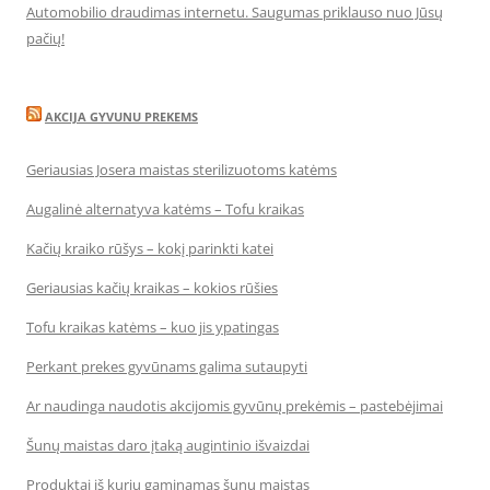
Automobilio draudimas internetu. Saugumas priklauso nuo Jūsų
pačių!
AKCIJA GYVUNU PREKEMS
Geriausias Josera maistas sterilizuotoms katėms
Augalinė alternatyva katėms – Tofu kraikas
Kačių kraiko rūšys – kokį parinkti katei
Geriausias kačių kraikas – kokios rūšies
Tofu kraikas katėms – kuo jis ypatingas
Perkant prekes gyvūnams galima sutaupyti
Ar naudinga naudotis akcijomis gyvūnų prekėmis – pastebėjimai
Šunų maistas daro įtaką augintinio išvaizdai
Produktai iš kurių gaminamas šunų maistas