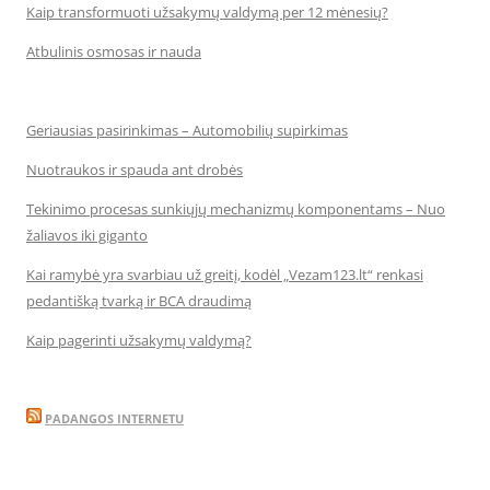
Kaip transformuoti užsakymų valdymą per 12 mėnesių?
Atbulinis osmosas ir nauda
Geriausias pasirinkimas – Automobilių supirkimas
Nuotraukos ir spauda ant drobės
Tekinimo procesas sunkiųjų mechanizmų komponentams – Nuo
žaliavos iki giganto
Kai ramybė yra svarbiau už greitį, kodėl „Vezam123.lt“ renkasi
pedantišką tvarką ir BCA draudimą
Kaip pagerinti užsakymų valdymą?
PADANGOS INTERNETU