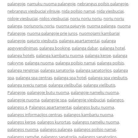
palangoje
,
namuku nuoma palangoje
,
nebrangus poilsis palangoje
,
nebrangus viesbuciai vilniuje
,
nida poilsio namai
,
nida viesbuciai
,
nidoje viesbuciai
,
nidos viesbuciai
,
noriu noriu noriu
,
noriu noriu
palanga
,
noriunoriu noriu
,
nuoma pajuryje
,
nuoma palanga
,
nuoma
Palangoje
,
nuoma palangoje prie juros
,
nuomojami kambariai
palangoje
,
pajurio viesbutis
,
palanga apartamentai
,
palanga
apgyvendinimas
,
palanga booking
,
palanga dabar
,
palanga hotel
,
palanga hotels
,
palanga kambariu nuoma
,
palanga kerpe
,
palanga
nakvyne
,
palanga nuoma
,
palanga poilsio namai
,
palanga poilsis
,
palanga renginiai
,
palanga sanatorija
,
palanga sanatorijos
,
palanga
spa
,
palanga spa centras
,
palanga spa hotel
,
palanga spa viesbutis
,
palanga sveciu namai
,
palanga viešbučiai
,
palanga viešbutis
,
Palangoje
,
palangoje butu nuoma
,
palangoje nameliu nuoma
,
palangoje nuoma
,
palangoje spa
,
palangoje viesbuciai
,
palangos
,
palangos 4
,
Palangos apartamentai
,
palangos butu nuoma
,
palangos informacijos centras
,
palangos kambariu nuoma
,
palangos kerpe
,
palangos kurortas
,
palangos nameliu nuoma
,
palangos nuoma
,
palangos palanga
,
palangos poilsio namai
,
palangos ramybe
,
palangos sanatorija
,
palangos sanatorijos
,