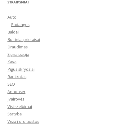
STRAIPSNIAI
Auto
Padangos
Baldai
Buitiniai prietaisai
Draudimas
Signalizacija
Kava
Pigūs skrydžiai
Bankrotas
SEO
Annonser
Įvairovės
Visi skelbimai
Statyba
Veža į oro uostus