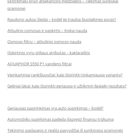
Ekstremalų krūvį atlaikančios medžiagos – Tiekimas sunkiajai
pramonei
Raudono aukso žiedai – kodėl jie traukia šiuolaikines poras?
Atbulinis osmosas ir paskirtis – Kokia nauda
Osmoso filtrų – atbulinio osmoso nauda
Išskirtinio vyrų stiliaus atributas – kaklaraištis
AQUAPHOR S550 P1 vandens filtrai
Vienkartiniai rankšluosčiai: kaip išsirinkti tinkamiausią variantą?
Geliniai lakai: kaip išsirinkti geriausią ir užtikrinti ilgalaikį rezultatą?
Geriausias pasirinkimas yra auto supirkimas – kodėl?
Automobilių supirkimas padeda išspręsti finansų trūkumą
Tekinimo paslaugos ir realūs pavyzdžiai iš sunkiosios pramonės