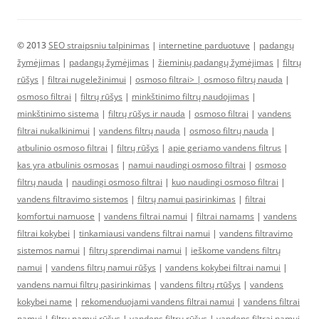
© 2013
SEO straipsniu talpinimas
|
internetine parduotuve
|
padangų
žymėjimas
|
padangų žymėjimas
|
žieminių padangų žymėjimas
|
filtrų
rūšys
|
filtrai nugeležinimui
|
osmoso filtrai> |
osmoso filtrų nauda
|
osmoso filtrai
|
filtrų rūšys
|
minkštinimo filtrų naudojimas
|
minkštinimo sistema
|
filtrų rūšys ir nauda
|
osmoso filtrai
|
vandens
filtrai nukalkinimui
|
vandens filtrų nauda
|
osmoso filtrų nauda
|
atbulinio osmoso filtrai
|
filtrų rūšys
|
apie geriamo vandens filtrus
|
kas yra atbulinis osmosas
|
namui naudingi osmoso filtrai
|
osmoso
filtrų nauda
|
naudingi osmoso filtrai
|
kuo naudingi osmoso filtrai
|
vandens filtravimo sistemos
|
filtrų namui pasirinkimas
|
filtrai
komfortui namuose
|
vandens filtrai namui
|
filtrai namams
|
vandens
filtrai kokybei
|
tinkamiausi vandens filtrai namui
|
vandens filtravimo
sistemos namui
|
filtrų sprendimai namui
|
ieškome vandens filtrų
namui
|
vandens filtrų namui rūšys
|
vandens kokybei filtrai namui
|
vandens namui filtrų pasirinkimas
|
vandens filtrų rtūšys
|
vandens
kokybei name
|
rekomenduojami vandens filtrai namui
|
vandens filtrai
namui
|
filtrų namui rūšys
|
vandens filtrų rūšys
|
vandens filtrai namui