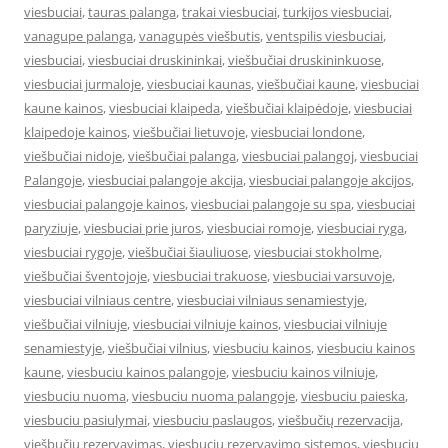
viesbuciai
,
tauras palanga
,
trakai viesbuciai
,
turkijos viesbuciai
,
vanagupe palanga
,
vanagupės viešbutis
,
ventspilis viesbuciai
,
viesbuciai
,
viesbuciai druskininkai
,
viešbučiai druskininkuose
,
viesbuciai jurmaloje
,
viesbuciai kaunas
,
viešbučiai kaune
,
viesbuciai
kaune kainos
,
viesbuciai klaipeda
,
viešbučiai klaipėdoje
,
viesbuciai
klaipedoje kainos
,
viešbučiai lietuvoje
,
viesbuciai londone
,
viešbučiai nidoje
,
viešbučiai palanga
,
viesbuciai palangoj
,
viesbuciai
Palangoje
,
viesbuciai palangoje akcija
,
viesbuciai palangoje akcijos
,
viesbuciai palangoje kainos
,
viesbuciai palangoje su spa
,
viesbuciai
paryziuje
,
viesbuciai prie juros
,
viesbuciai romoje
,
viesbuciai ryga
,
viesbuciai rygoje
,
viešbučiai šiauliuose
,
viesbuciai stokholme
,
viešbučiai šventojoje
,
viesbuciai trakuose
,
viesbuciai varsuvoje
,
viesbuciai vilniaus centre
,
viesbuciai vilniaus senamiestyje
,
viešbučiai vilniuje
,
viesbuciai vilniuje kainos
,
viesbuciai vilniuje
senamiestyje
,
viešbučiai vilnius
,
viesbuciu kainos
,
viesbuciu kainos
kaune
,
viesbuciu kainos palangoje
,
viesbuciu kainos vilniuje
,
viesbuciu nuoma
,
viesbuciu nuoma palangoje
,
viesbuciu paieska
,
viesbuciu pasiulymai
,
viesbuciu paslaugos
,
viešbučių rezervacija
,
viešbučių rezervavimas
,
viesbuciu rezervavimo sistemos
,
viesbuciu