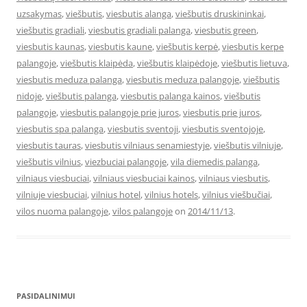
uzsakymas
,
viešbutis
,
viesbutis alanga
,
viešbutis druskininkai
,
viešbutis gradiali
,
viesbutis gradiali palanga
,
viesbutis green
,
viesbutis kaunas
,
viesbutis kaune
,
viešbutis kerpė
,
viesbutis kerpe
palangoje
,
viešbutis klaipėda
,
viešbutis klaipėdoje
,
viešbutis lietuva
,
viesbutis meduza palanga
,
viesbutis meduza palangoje
,
viešbutis
nidoje
,
viešbutis palanga
,
viesbutis palanga kainos
,
viešbutis
palangoje
,
viesbutis palangoje prie juros
,
viesbutis prie juros
,
viesbutis spa palanga
,
viesbutis sventoji
,
viesbutis sventojoje
,
viesbutis tauras
,
viesbutis vilniaus senamiestyje
,
viešbutis vilniuje
,
viešbutis vilnius
,
viezbuciai palangoje
,
vila diemedis palanga
,
vilniaus viesbuciai
,
vilniaus viesbuciai kainos
,
vilniaus viesbutis
,
vilniuje viesbuciai
,
vilnius hotel
,
vilnius hotels
,
vilnius viešbučiai
,
vilos nuoma palangoje
,
vilos palangoje
on
2014/11/13
.
PASIDALINIMUI