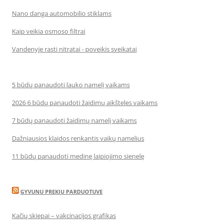
Nano danga automobilio stiklams
Kaip veikia osmoso filtrai
Vandenyje rasti nitratai - poveikis sveikatai
5 būdų panaudoti lauko namelį vaikams
2026 6 būdų panaudoti žaidimų aikšteles vaikams
7 būdų panaudoti žaidimų namelį vaikams
Dažniausios klaidos renkantis vaikų namelius
11 būdų panaudoti medinę laipiojimo sienelę
GYVUNU PREKIU PARDUOTUVE
Kačių skiepai – vakcinacijos grafikas