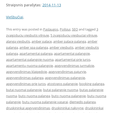
Straipsnis parašytas:
2014-11-13
Viešbučiai
.
This entry was posted in
Paslaugos
,
Poilsiui
,
SEO
and tagged
3
zvaigzduciu viesbutis vilniuje
,
5 zvaigzduciu viesbuciai vilniuje
,
alanga viesbutis
,
amber palace
,
amber palace palanga
,
amber
palanga
,
amber spa palanga
,
amber viesbutis
,
amber viesbutis
palanga
,
apartamentai palanga
,
apartamentai palangoje
,
apartamentai palangoje nuoma
,
apartamentai prie juros
,
apartamentų nuoma palangoje
,
apgyvendinimas jurmaloje
,
apgyvendinimas klaipedoje
,
apgyvendinimas pajuryje
,
apgyvendinimas palanga
,
apgyvendinimas palangoje
,
apgyvendinimas prie juros
,
atostogos palangoje
,
booking palanga
,
butai nuomai palangoje
,
butai palangoje nuoma
,
butas palangoje
nuoma
,
buto nuoma palanga
,
buto nuoma palangoje
,
butų nuoma
palangoje
,
butu nuoma palangoje vasarai
,
diemedis palanga
,
druskininkai apgyvendinimas
,
druskininkai nakvyne
,
druskininkai