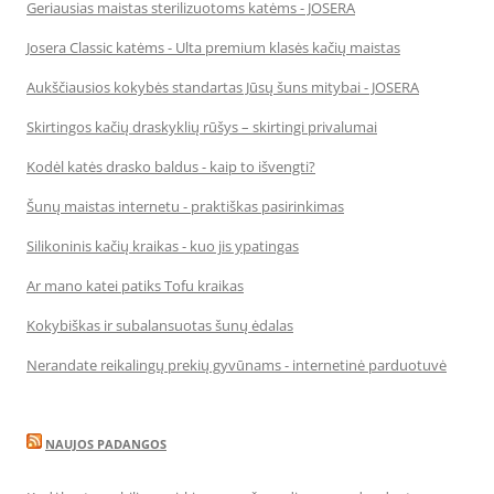
Geriausias maistas sterilizuotoms katėms - JOSERA
Josera Classic katėms - Ulta premium klasės kačių maistas
Aukščiausios kokybės standartas Jūsų šuns mitybai - JOSERA
Skirtingos kačių draskyklių rūšys – skirtingi privalumai
Kodėl katės drasko baldus - kaip to išvengti?
Šunų maistas internetu - praktiškas pasirinkimas
Silikoninis kačių kraikas - kuo jis ypatingas
Ar mano katei patiks Tofu kraikas
Kokybiškas ir subalansuotas šunų ėdalas
Nerandate reikalingų prekių gyvūnams - internetinė parduotuvė
NAUJOS PADANGOS