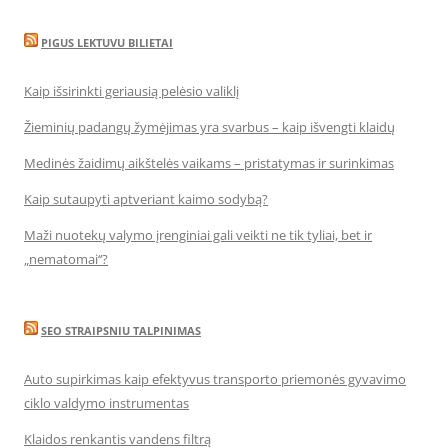
PIGUS LEKTUVU BILIETAI
Kaip išsirinkti geriausią pelėsio valiklį
Žieminių padangų žymėjimas yra svarbus – kaip išvengti klaidų
Medinės žaidimų aikštelės vaikams – pristatymas ir surinkimas
Kaip sutaupyti aptveriant kaimo sodybą?
Maži nuotekų valymo įrenginiai gali veikti ne tik tyliai, bet ir
„nematomai‘‘?
SEO STRAIPSNIU TALPINIMAS
Auto supirkimas kaip efektyvus transporto priemonės gyvavimo
ciklo valdymo instrumentas
Klaidos renkantis vandens filtrą