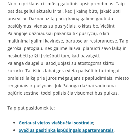
Nuo to priklauso ir mūsų galutinis apsisprendimas. Taip
pat daugeliui aktualu ir tai, kad į kainą būtų įskaičiuoti
pusryčiai. Dažnai už tą pačią kainą galime gauti du
pasiūlymus: vienas su pusryčiais, o kitas be. Viešint
Palangoje dažniausiai pakanka tik pusryčių, o kiti
maitinimai galimi kavinėse, baruose ar restoranuose. Taip
gerokai patogiau, nes galime laisvai planuoti savo laiką ir
neskubėti grįžti į viešbutį tam, kad pavalgyti.
Palanga daugeliui asocijuojasi su atostogoms skirtu
kurortu. Tai išties labai gera vieta pailsėti ir turiningai
praleisti laiką prie jūros mėgaujantis paplūdimiais, miesto
renginiais ir pušynais. Juk Palanga dažnai vadinama
pajūrio sostine, todėl poilsis čia visuomet bus puikus.
Taip pat pasidomėkite:
Geriausi vietos viešbučiai sostinėje
;
Svečius pasitinka įspūdingais apartamentais
.