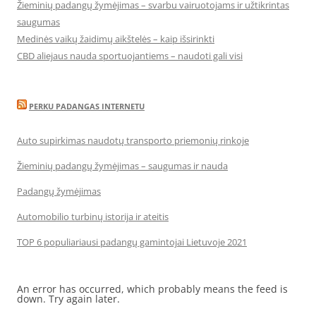
Žieminių padangų žymėjimas – svarbu vairuotojams ir užtikrintas
saugumas
Medinės vaikų žaidimų aikštelės – kaip išsirinkti
CBD aliejaus nauda sportuojantiems – naudoti gali visi
PERKU PADANGAS INTERNETU
Auto supirkimas naudotų transporto priemonių rinkoje
Žieminių padangų žymėjimas – saugumas ir nauda
Padangų žymėjimas
Automobilio turbinų istorija ir ateitis
TOP 6 populiariausi padangų gamintojai Lietuvoje 2021
An error has occurred, which probably means the feed is
down. Try again later.