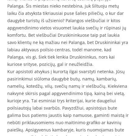
Palanga. Šis miestas nieko nestebina, juk šiltuoju metų
laiku čia atvyksta tikriausiai puse šalies piliečių, o kur dar
daugybė turistų iš užsienio? Palangos viešbučiai ir kitos
apgyvendinimo vietos visuomet laukia svečių ir rūpinasi jų
komfortu. Bet viešbučiai Druskininkuose taip pat laukia
savo klientų ne ką mažiau nei Palanga, bet Druskininkai yra
labiau aktyvaus poilsio centras, todėl manome, kad
Palanga, vis gi, šiek tiek lenkia Druskininkus, nors kai
kuriose srityse, pozicijų, gal ir neužleidžia.
Kur apsistoti atvykus į kurortą ilgai svarstyti netenka. Jūsų
pasirinkimui siūloma daugybė butų, namų, kambarių,
namelių, kotedžų, vilų, svečių namų ir viešbučių. Kiekviena
nakvynė skirsis pagal apgyvendinimo tipą, kainą bei vietą,
kurioje yra. Tai esminiai trys kriterijai, kurie daugeliui
poilsiautojų labai svarbūs. Pavyzdžiui, apsistojus bute
galima bus patiems jaustis kaip namuose, gaminti maistą ir
nebūti priklausomiems nuo maitinimo grafiko ar kavinių
paieškų. Apsigyvenus kambaryje, kuris nuomojamas bute