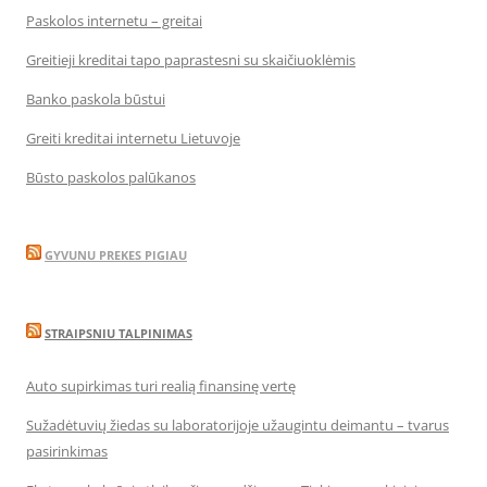
Paskolos internetu – greitai
Greitieji kreditai tapo paprastesni su skaičiuoklėmis
Banko paskola būstui
Greiti kreditai internetu Lietuvoje
Būsto paskolos palūkanos
GYVUNU PREKES PIGIAU
STRAIPSNIU TALPINIMAS
Auto supirkimas turi realią finansinę vertę
Sužadėtuvių žiedas su laboratorijoje užaugintu deimantu – tvarus
pasirinkimas