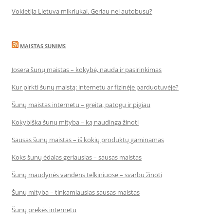
Vokietija Lietuva mikriukai. Geriau nei autobusu?
MAISTAS SUNIMS
Josera šunų maistas – kokybė, nauda ir pasirinkimas
Kur pirkti šunų maistą: internetu ar fizinėje parduotuvėje?
Šunų maistas internetu – greita, patogu ir pigiau
Kokybiška šunų mityba – ką naudinga žinoti
Sausas šunų maistas – iš kokių produktų gaminamas
Koks šunų ėdalas geriausias – sausas maistas
Šunų maudynės vandens telkiniuose – svarbu žinoti
Šunų mityba – tinkamiausias sausas maistas
Šunų prekės internetu