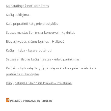
Ką naudinga žinoti apie kates
Kačių auklėjimas
Kaip pripratinti katę prie draskyklės
Sausas maistas šunims ar konservai – ką rinktis
Blogas kvapas iš šuns burnos – Halitozė
Kačių mityba – ką svarbu žinoti
Sausas ar šlapias kačių maistas – ėdalo parinkimas
Kaip išmokyti katę daryti į dėžutę su kraiku – prie tualeto katę
pratinkite su kantrybe
Kuo ypatingas Silikoninis kraikas – Privalumai
PREKES GYVUNAMS INTERNETU