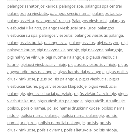
palangos sanatorijos kainos
,
palangos spa
,
palangos spa centrai
,
palangos spa viesbutis
,
palangos sveciu namai
,
palangos tauras
,
palangos vėtra
,
palangos vėtra spa
,
Palangos viesbuciai
,
palangos
viesbuciai ir kainos
,
palangos viesbuciai prie juros
,
palangos
viesbuciai su spa
,
palangos viešbutis
,
palangos viesbutis palanga
,
palangos viezbuciai
,
palangos vila
,
palangos vilos
,
pigi nakvyne
,
pigi
nakvyne kaune
,
pigi nakvyne klaipedoje
,
pigi nakvyne palangoje
,
pigi nakvynė vilniuje
,
pigi nuoma Palangoje
,
pigiausi viesbuciai
kaune
,
pigiausi viesbuciai vilniuje
,
pigiausias viesbutis vilniuje
,
pigus
apgyvendinimas palangoje
,
pigus kambariai palangoje
,
pigus poilsis
druskininkuose
,
pigus poilsis palangoje
,
pigus viesbuciai
,
pigus
viesbuciai kaune
,
pigus viesbuciai klaipedoje
,
pigus viesbuciai
palangoje
,
pigus viesbuciai paryziuje
,
pigūs viešbučiai vilniuje
,
pigus
viesbutis kaune
,
pigus viesbutis palangoje
,
pigus viešbutis vilniuje
,
poilsio
,
poilsio namai
,
poilsio namai druskininkuose
,
poilsio namai
nidoje
,
poilsio namai palanga
,
poilsio namai palangoje
,
poilsio
namai prie juros
,
poilsio nameliai palangoje
,
poilsis
,
poilsis
druskininkuose
,
poilsis dviems
,
poilsis lietuvoje
,
poilsis nidoje
,