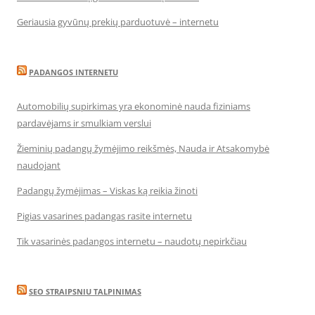
Geriausia gyvūnų prekių parduotuvė – internetu
PADANGOS INTERNETU
Automobilių supirkimas yra ekonominė nauda fiziniams
pardavėjams ir smulkiam verslui
Žieminių padangų žymėjimo reikšmės, Nauda ir Atsakomybė
naudojant
Padangų žymėjimas – Viskas ką reikia žinoti
Pigias vasarines padangas rasite internetu
Tik vasarinės padangos internetu – naudotų nepirkčiau
SEO STRAIPSNIU TALPINIMAS