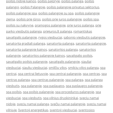
poilsis nidoje kainos
,
poilsis pajūryje
,
poilsis palanga
,
poilsis
palangoj
,
poilsis Palangoje
,
poilsis palangoje privatus sektorius
,
poilsis palangoje spa
,
poilsis palangoje su spa
,
poilsis palangoje
ziema
,
poilsis prie jūros
,
poilsis prie juros palangoje
,
poilsis spa
,
poilsis su nakvyne
,
pramogos palangoje
,
prie juros palanga
,
prie
parko viesbutis palanga
,
priejuros.lt palanga
,
romantiskas
savaitgalis palangoje
,
rygos viesbuciai
,
sabonio viesbutis palangoje
,
sanatorija gradiali palanga
,
sanatorija palanga
,
sanatorija palangoje
,
sanatorija palangoje kainos
,
sanatorijos palanga
,
sanatorijos
palangoje
,
sanatorijos palangoje kainos
,
savaitgalio poilsis
,
savaitgalio poilsis palangoje
,
savaitgalis palangoje
,
siauliai
viesbuciai
,
siauliu viesbuciai
,
smilčių vilos
,
smilciu vilos palanga
,
spa
centrai
,
spa centrai lietuvoje
,
spa centrai palangoje
,
spa centras
,
spa
centras palanga
,
spa centras palangoje
,
spa palanga
,
spa palanga
viesbutis
,
spa palangoje
,
spa paslaugos
,
spa paslaugos palangoje
,
spa poilsis
,
spa poilsis palangoje
,
spa proceduros palangoje
,
spa
viesbuciai
,
spa viesbutis
,
spa vilnius druskininkai
,
sveciu namai
nidoje
,
sveciu namai palanga
,
svečių namai palangoje
,
sveciu namai
vilniuje
,
šventoji energetikas
,
sventoji viesbuciai
,
sventosios