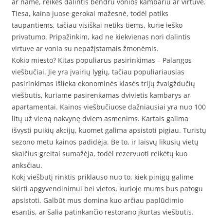
ar name, reikės dalintis bendru vonios kambariu ar virtuve.
Tiesa, kaina juose gerokai mažesnė, todėl patiks
taupantiems, tačiau visiškai netiks tiems, kurie ieško
privatumo. Pripažinkim, kad ne kiekvienas nori dalintis
virtuve ar vonia su nepažįstamais žmonėmis.
Kokio miesto? Kitas populiarus pasirinkimas – Palangos
viešbučiai. Jie yra įvairių lygių, tačiau populiariausias
pasirinkimas išlieka ekonominės klasės trijų žvaigždučių
viešbutis, kuriame pasirenkamas dvivietis kambarys ar
apartamentai. Kainos viešbučiuose dažniausiai yra nuo 100
litų už vieną nakvynę dviem asmenims. Kartais galima
išvysti puikių akcijų, kuomet galima apsistoti pigiau. Turistų
sezono metu kainos padidėja. Be to, ir laisvų likusių vietų
skaičius greitai sumažėja, todėl rezervuoti reikėtų kuo
anksčiau.
Kokį viešbutį rinktis priklauso nuo to, kiek pinigų galime
skirti apgyvendinimui bei vietos, kurioje mums bus patogu
apsistoti. Galbūt mus domina kuo arčiau paplūdimio
esantis, ar šalia patinkančio restorano įkurtas viešbutis.