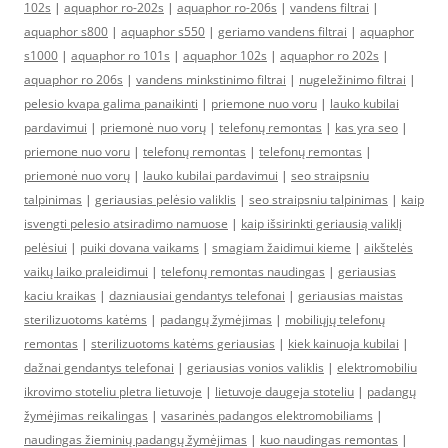
102s
|
aquaphor ro-202s
|
aquaphor ro-206s
|
vandens filtrai
|
aquaphor s800
|
aquaphor s550
|
geriamo vandens filtrai
|
aquaphor
s1000
|
aquaphor ro 101s
|
aquaphor 102s
|
aquaphor ro 202s
|
aquaphor ro 206s
|
vandens minkstinimo filtrai
|
nugeležinimo filtrai
|
pelesio kvapa galima panaikinti
|
priemone nuo voru
|
lauko kubilai
pardavimui
|
priemonė nuo vorų
|
telefonų remontas
|
kas yra seo
|
priemone nuo voru
|
telefonų remontas
|
telefonų remontas
|
priemonė nuo vorų
|
lauko kubilai pardavimui
|
seo straipsniu
talpinimas
|
geriausias pelėsio valiklis
|
seo straipsniu talpinimas
|
kaip
isvengti pelesio atsiradimo namuose
|
kaip išsirinkti geriausią valiklį
pelėsiui
|
puiki dovana vaikams
|
smagiam žaidimui kieme
|
aikštelės
vaikų laiko praleidimui
|
telefonų remontas naudingas
|
geriausias
kaciu kraikas
|
dazniausiai gendantys telefonai
|
geriausias maistas
sterilizuotoms katėms
|
padangų žymėjimas
|
mobiliųjų telefonų
remontas
|
sterilizuotoms katėms geriausias
|
kiek kainuoja kubilai
|
dažnai gendantys telefonai
|
geriausias vonios valiklis
|
elektromobiliu
ikrovimo stoteliu pletra lietuvoje
|
lietuvoje daugeja stoteliu
|
padangų
žymėjimas reikalingas
|
vasarinės padangos elektromobiliams
|
naudingas žieminių padangų žymėjimas
|
kuo naudingas remontas
|