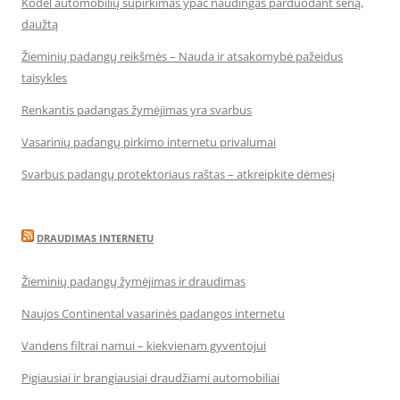
Kodėl automobilių supirkimas ypač naudingas parduodant seną,
daužtą
Žieminių padangų reikšmės – Nauda ir atsakomybė pažeidus
taisykles
Renkantis padangas žymėjimas yra svarbus
Vasarinių padangų pirkimo internetu privalumai
Svarbus padangų protektoriaus raštas – atkreipkite dėmesį
DRAUDIMAS INTERNETU
Žieminių padangų žymėjimas ir draudimas
Naujos Continental vasarinės padangos internetu
Vandens filtrai namui – kiekvienam gyventojui
Pigiausiai ir brangiausiai draudžiami automobiliai