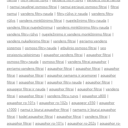
|
namui naudingi osmoso filtrai
|
namui geriausi osmoso filtrai
|
filtrai
namui
|
vandens filtrų nauda
|
filtrų rūšys ir nauda
|
vandens filtrų
rūšys
|
vandens minkštinimo filtrai
|
nugeležinimo filtrų nauda
|
vandens filtrai nugeležinimui
|
vandens minkštinimo filtrų nauda
|
vandens filtrų rūšys
|
nugeležinimo ir vandens monkštinimo filtrai
|
vandens nukalkinimo filtrai
|
vandens filtrai
|
geriamo vandens
sistemos
|
osmoso filtrų nauda
|
atbulinio osmoso filtrai
|
seo
straipsniu talpinimas
|
aquaphor vandens filtrai
|
aquaphor filtrai
|
osmoso filtrų nauda
|
osmoso filtrai
|
vandens filtrai aquaphor
|
geriamo vandens filtrai
|
aquaphor filtrai
|
aquaphor filtrai
|
aquaphor
filtrai
|
aquaphor filtrai
|
aquaphor namams ir pramonei
|
aquaphor
filtrai
|
aquaphor filtrai
|
aquaphor filtrų nauda
|
aquaphor filtrai
|
aquapgor filtrai ir nauda
|
aquaphor filtrai
|
aquaphor filtrai
|
vandens
filtrai
|
aquaphor filtrai
|
vandens filtru rusys
|
aquaphor s800
|
aquaphor ro-101s
|
aquaphor ro-102s
|
aquapgor s550
|
aquaphor
s1000
|
namui ir biurui aquaphor filtrai
|
namams ir biurui aquaphor
filtrai
|
kodel aquaphor filtrai
|
aquaphor filtrai
|
vandens filtrai
|
aquaphor filtrai
|
aquaphor ro-101s
|
aquaphor ro-202s
|
aquaphor ro-