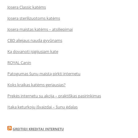
Josera Classic katėms
Josera sterilizuotoms katėms
Josera maistas katėms – atsiliepimai
CBD aliejaus nauda gyvūnams
Ką dovanoti įsigijusiam katę
ROYAL Canin
Patogumas šunų maistą pirkti internetu
Koks kraikas katėms geriausias?
Prekės internetu su akcija – praktiškas pasirinkimas
Įtaka keturkojų išvaizdai – šunų ėdalas
GREITIEJI KREDITAI INTERNETU