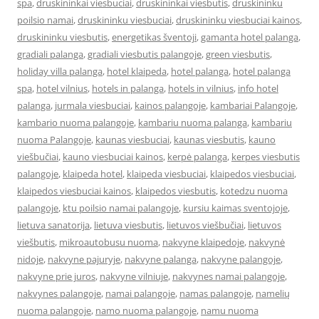
spa
,
druskininkai viesbuciai
,
druskininkai viesbutis
,
druskininku
poilsio namai
,
druskininku viesbuciai
,
druskininku viesbuciai kainos
,
druskininku viesbutis
,
energetikas šventoji
,
gamanta hotel palanga
,
gradiali palanga
,
gradiali viesbutis palangoje
,
green viesbutis
,
holiday villa palanga
,
hotel klaipeda
,
hotel palanga
,
hotel palanga
spa
,
hotel vilnius
,
hotels in palanga
,
hotels in vilnius
,
info hotel
palanga
,
jurmala viesbuciai
,
kainos palangoje
,
kambariai Palangoje
,
kambario nuoma palangoje
,
kambariu nuoma palanga
,
kambariu
nuoma Palangoje
,
kaunas viesbuciai
,
kaunas viesbutis
,
kauno
viešbučiai
,
kauno viesbuciai kainos
,
kerpė palanga
,
kerpes viesbutis
palangoje
,
klaipeda hotel
,
klaipeda viesbuciai
,
klaipedos viesbuciai
,
klaipedos viesbuciai kainos
,
klaipedos viesbutis
,
kotedzu nuoma
palangoje
,
ktu poilsio namai palangoje
,
kursiu kaimas sventojoje
,
lietuva sanatorija
,
lietuva viesbutis
,
lietuvos viešbučiai
,
lietuvos
viešbutis
,
mikroautobusu nuoma
,
nakvyne klaipedoje
,
nakvynė
nidoje
,
nakvyne pajuryje
,
nakvyne palanga
,
nakvyne palangoje
,
nakvyne prie juros
,
nakvyne vilniuje
,
nakvynes namai palangoje
,
nakvynes palangoje
,
namai palangoje
,
namas palangoje
,
namelių
nuoma palangoje
,
namo nuoma palangoje
,
namu nuoma