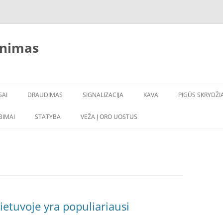
inimas
SAI
DRAUDIMAS
SIGNALIZACIJA
KAVA
PIGŪS SKRYDŽIA
LBIMAI
STATYBA
VEŽA Į ORO UOSTUS
ietuvoje yra populiariausi