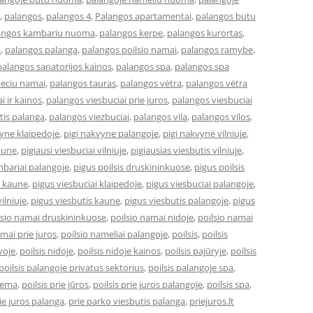
,
palangos
,
palangos 4
,
Palangos apartamentai
,
palangos butu
angos kambariu nuoma
,
palangos kerpe
,
palangos kurortas
,
a
,
palangos palanga
,
palangos poilsio namai
,
palangos ramybe
,
palangos sanatorijos kainos
,
palangos spa
,
palangos spa
veciu namai
,
palangos tauras
,
palangos vėtra
,
palangos vėtra
i ir kainos
,
palangos viesbuciai prie juros
,
palangos viesbuciai
tis palanga
,
palangos viezbuciai
,
palangos vila
,
palangos vilos
,
vyne klaipedoje
,
pigi nakvyne palangoje
,
pigi nakvynė vilniuje
,
kaune
,
pigiausi viesbuciai vilniuje
,
pigiausias viesbutis vilniuje
,
bariai palangoje
,
pigus poilsis druskininkuose
,
pigus poilsis
i kaune
,
pigus viesbuciai klaipedoje
,
pigus viesbuciai palangoje
,
ilniuje
,
pigus viesbutis kaune
,
pigus viesbutis palangoje
,
pigus
lsio namai druskininkuose
,
poilsio namai nidoje
,
poilsio namai
amai prie juros
,
poilsio nameliai palangoje
,
poilsis
,
poilsis
uvoje
,
poilsis nidoje
,
poilsis nidoje kainos
,
poilsis pajūryje
,
poilsis
poilsis palangoje privatus sektorius
,
poilsis palangoje spa
,
ziema
,
poilsis prie jūros
,
poilsis prie juros palangoje
,
poilsis spa
,
ie juros palanga
,
prie parko viesbutis palanga
,
priejuros.lt