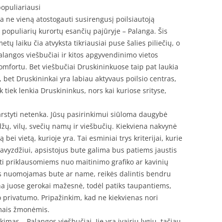
populiariausi
ja ne vieną atostogauti susirengusį poilsiautoją
iš populiarių kurortų esančių pajūryje – Palanga. Šis
tų laiku čia atvyksta tikriausiai puse šalies piliečių, o
alangos viešbučiai ir kitos apgyvendinimo vietos
komfortu. Bet viešbučiai Druskininkuose taip pat laukia
 bet Druskininkai yra labiau aktyvaus poilsio centras,
 tiek lenkia Druskininkus, nors kai kuriose srityse,
svarstyti netenka. Jūsų pasirinkimui siūloma daugybė
ų, vilų, svečių namų ir viešbučių. Kiekviena nakvynė
bei vietą, kurioje yra. Tai esminiai trys kriterijai, kurie
Pavyzdžiui, apsistojus bute galima bus patiems jaustis
ti priklausomiems nuo maitinimo grafiko ar kavinių
s nuomojamas bute ar name, reikės dalintis bendru
ina juose gerokai mažesnė, todėl patiks taupantiems,
ko privatumo. Pripažinkim, kad ne kiekvienas nori
amais žmonėmis.
imas – Palangos viešbučiai. Jie yra įvairių lygių, tačiau