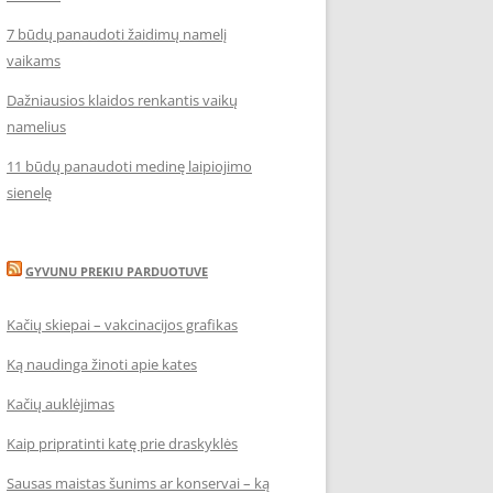
7 būdų panaudoti žaidimų namelį
vaikams
Dažniausios klaidos renkantis vaikų
namelius
11 būdų panaudoti medinę laipiojimo
sienelę
GYVUNU PREKIU PARDUOTUVE
Kačių skiepai – vakcinacijos grafikas
Ką naudinga žinoti apie kates
Kačių auklėjimas
Kaip pripratinti katę prie draskyklės
Sausas maistas šunims ar konservai – ką