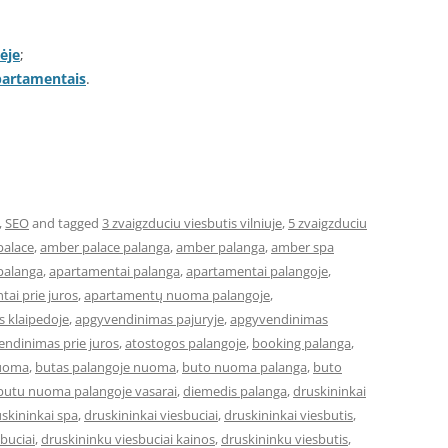
ėje
;
apartamentais
.
,
SEO
and tagged
3 zvaigzduciu viesbutis vilniuje
,
5 zvaigzduciu
palace
,
amber palace palanga
,
amber palanga
,
amber spa
palanga
,
apartamentai palanga
,
apartamentai palangoje
,
ai prie juros
,
apartamentų nuoma palangoje
,
 klaipedoje
,
apgyvendinimas pajuryje
,
apgyvendinimas
ndinimas prie juros
,
atostogos palangoje
,
booking palanga
,
nuoma
,
butas palangoje nuoma
,
buto nuoma palanga
,
buto
butu nuoma palangoje vasarai
,
diemedis palanga
,
druskininkai
skininkai spa
,
druskininkai viesbuciai
,
druskininkai viesbutis
,
buciai
,
druskininku viesbuciai kainos
,
druskininku viesbutis
,