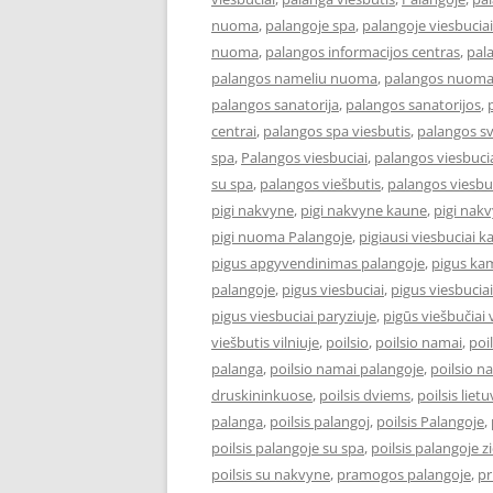
nuoma
,
palangoje spa
,
palangoje viesbuciai
nuoma
,
palangos informacijos centras
,
pal
palangos nameliu nuoma
,
palangos nuom
palangos sanatorija
,
palangos sanatorijos
,
centrai
,
palangos spa viesbutis
,
palangos s
spa
,
Palangos viesbuciai
,
palangos viesbucia
su spa
,
palangos viešbutis
,
palangos viesbu
pigi nakvyne
,
pigi nakvyne kaune
,
pigi nak
pigi nuoma Palangoje
,
pigiausi viesbuciai 
pigus apgyvendinimas palangoje
,
pigus kam
palangoje
,
pigus viesbuciai
,
pigus viesbucia
pigus viesbuciai paryziuje
,
pigūs viešbučiai v
viešbutis vilniuje
,
poilsio
,
poilsio namai
,
poi
palanga
,
poilsio namai palangoje
,
poilsio n
druskininkuose
,
poilsis dviems
,
poilsis liet
palanga
,
poilsis palangoj
,
poilsis Palangoje
,
poilsis palangoje su spa
,
poilsis palangoje 
poilsis su nakvyne
,
pramogos palangoje
,
pr