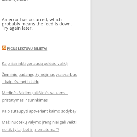
An error has occurred, which
probably means the feed is down.
Try again later.
PIGUS LEKTUVU BILIETAI
Kaip išsirinkti geriausią pelėsio valiklį
Žieminių padangų žymėjimas yra svarbus
– kaip išvengti klaidų
Medinės žaidimų aikštelės vaikams –
pristatymas ir surinkimas
Kaip sutaupyti aptveriant kaimo sodybą?
Maži nuotekų valymo įrenginiai gali veikti
ne tik tyliai, bet ir „nematomai‘‘?