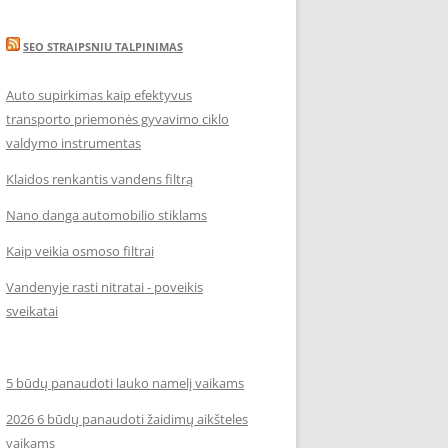
SEO STRAIPSNIU TALPINIMAS
Auto supirkimas kaip efektyvus
transporto priemonės gyvavimo ciklo
valdymo instrumentas
Klaidos renkantis vandens filtrą
Nano danga automobilio stiklams
Kaip veikia osmoso filtrai
Vandenyje rasti nitratai - poveikis
sveikatai
5 būdų panaudoti lauko namelį vaikams
2026 6 būdų panaudoti žaidimų aikšteles
vaikams