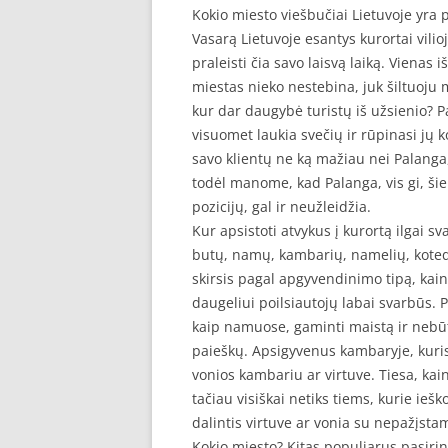
Kokio miesto viešbučiai Lietuvoje yra 
Vasarą Lietuvoje esantys kurortai vilio
praleisti čia savo laisvą laiką. Vienas 
miestas nieko nestebina, juk šiltuoju me
kur dar daugybė turistų iš užsienio? P
visuomet laukia svečių ir rūpinasi jų 
savo klientų ne ką mažiau nei Palanga,
todėl manome, kad Palanga, vis gi, šiek
pozicijų, gal ir neužleidžia.
Kur apsistoti atvykus į kurortą ilgai 
butų, namų, kambarių, namelių, kotedž
skirsis pagal apgyvendinimo tipą, kainą 
daugeliui poilsiautojų labai svarbūs. 
kaip namuose, gaminti maistą ir nebū
paieškų. Apsigyvenus kambaryje, kuri
vonios kambariu ar virtuve. Tiesa, ka
tačiau visiškai netiks tiems, kurie ieš
dalintis virtuve ar vonia su nepažįst
Kokio miesto? Kitas populiarus pasirink