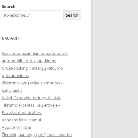
Search
Search
NAUJAUSI
Geriausias pasirinkimas parduodant
automobilį – Auto supirkimas
Cross-docking ir atsargų valdymo
optimizavimas
Išskirtinio vyrų stiliaus atributas –
kaklaraištis
Kokybiškos vidaus durys Vilniuje
Tikrumo akcentas Jūsų erdvėje –
Paveikslai ant drobės:
Vandens filtrai namui
Aquaphor filtrai
Žieminių padangų žymėjimas – svarbu