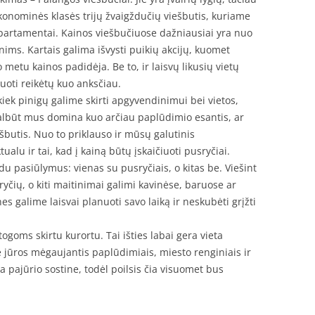
konominės klasės trijų žvaigždučių viešbutis, kuriame
partamentai. Kainos viešbučiuose dažniausiai yra nuo
ims. Kartais galima išvysti puikių akcijų, kuomet
 metu kainos padidėja. Be to, ir laisvų likusių vietų
vuoti reikėtų kuo anksčiau.
 kiek pinigų galime skirti apgyvendinimui bei vietos,
albūt mus domina kuo arčiau paplūdimio esantis, ar
ešbutis. Nuo to priklauso ir mūsų galutinis
alu ir tai, kad į kainą būtų įskaičiuoti pusryčiai.
du pasiūlymus: vienas su pusryčiais, o kitas be. Viešint
yčių, o kiti maitinimai galimi kavinėse, baruose ar
s galime laisvai planuoti savo laiką ir neskubėti grįžti
ogoms skirtu kurortu. Tai išties labai gera vieta
rie jūros mėgaujantis paplūdimiais, miesto renginiais ir
 pajūrio sostine, todėl poilsis čia visuomet bus