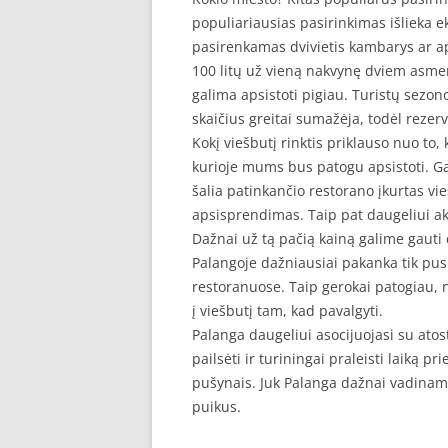
populiariausias pasirinkimas išlieka e
pasirenkamas dvivietis kambarys ar a
100 litų už vieną nakvynę dviem asmen
galima apsistoti pigiau. Turistų sezono
skaičius greitai sumažėja, todėl rezer
Kokį viešbutį rinktis priklauso nuo to,
kurioje mums bus patogu apsistoti. G
šalia patinkančio restorano įkurtas vi
apsisprendimas. Taip pat daugeliui aktu
Dažnai už tą pačią kainą galime gauti 
Palangoje dažniausiai pakanka tik pusr
restoranuose. Taip gerokai patogiau, ne
į viešbutį tam, kad pavalgyti.
Palanga daugeliui asocijuojasi su atost
pailsėti ir turiningai praleisti laiką p
pušynais. Juk Palanga dažnai vadinama
puikus.