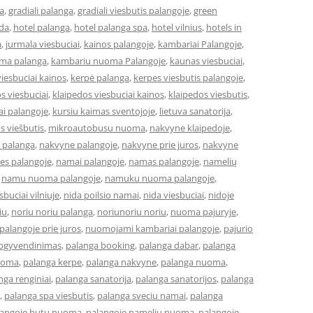
a
,
gradiali palanga
,
gradiali viesbutis palangoje
,
green
eda
,
hotel palanga
,
hotel palanga spa
,
hotel vilnius
,
hotels in
a
,
jurmala viesbuciai
,
kainos palangoje
,
kambariai Palangoje
,
ma palanga
,
kambariu nuoma Palangoje
,
kaunas viesbuciai
,
iesbuciai kainos
,
kerpė palanga
,
kerpes viesbutis palangoje
,
s viesbuciai
,
klaipedos viesbuciai kainos
,
klaipedos viesbutis
,
ai palangoje
,
kursiu kaimas sventojoje
,
lietuva sanatorija
,
os viešbutis
,
mikroautobusu nuoma
,
nakvyne klaipedoje
,
 palanga
,
nakvyne palangoje
,
nakvyne prie juros
,
nakvyne
es palangoje
,
namai palangoje
,
namas palangoje
,
namelių
,
namu nuoma palangoje
,
namuku nuoma palangoje
,
buciai vilniuje
,
nida poilsio namai
,
nida viesbuciai
,
nidoje
iu
,
noriu noriu palanga
,
noriunoriu noriu
,
nuoma pajuryje
,
alangoje prie juros
,
nuomojami kambariai palangoje
,
pajurio
apgyvendinimas
,
palanga booking
,
palanga dabar
,
palanga
uoma
,
palanga kerpe
,
palanga nakvyne
,
palanga nuoma
,
nga renginiai
,
palanga sanatorija
,
palanga sanatorijos
,
palanga
,
palanga spa viesbutis
,
palanga sveciu namai
,
palanga
langoje butu nuoma
,
palangoje nameliu nuoma
,
palangoje