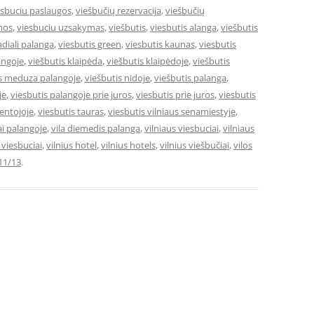
esbuciu paslaugos
,
viešbučių rezervacija
,
viešbučių
mos
,
viesbuciu uzsakymas
,
viešbutis
,
viesbutis alanga
,
viešbutis
adiali palanga
,
viesbutis green
,
viesbutis kaunas
,
viesbutis
angoje
,
viešbutis klaipėda
,
viešbutis klaipėdoje
,
viešbutis
is meduza palangoje
,
viešbutis nidoje
,
viešbutis palanga
,
je
,
viesbutis palangoje prie juros
,
viesbutis prie juros
,
viesbutis
ventojoje
,
viesbutis tauras
,
viesbutis vilniaus senamiestyje
,
ai palangoje
,
vila diemedis palanga
,
vilniaus viesbuciai
,
vilniaus
e viesbuciai
,
vilnius hotel
,
vilnius hotels
,
vilnius viešbučiai
,
vilos
11/13
.