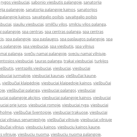
,
rygos viesbuciai
,
sabonio viesbutis palangoje
,
sanatorija
ija palangoje
,
sanatorija palangoje kainos
,
sanatorijos
 palangoje kainos
,
savaitgalio poilsis
,
savaitgalio poilsis
sbuciai
,
siauliu viesbuciai
,
smilčių vilos
,
smilciu vilos palanga
,
i palangoje
,
spa centras
,
spa centras palanga
,
spa centras
is
,
spa palangoje
,
spa paslaugos
,
spa paslaugos palangoje
,
spa
s palangoje
,
spa viesbuciai
,
spa viesbutis
,
spa vilnius
amai palanga
,
svečių namai palangoje
,
sveciu namai vilniuje
,
entosios viesbuciai
,
tauras palanga
,
trakai viesbuciai
,
turkijos
ešbutis
,
ventspilis viesbuciai
,
viesbuciai
,
viesbuciai
sbuciai jurmaloje
,
viesbuciai kaunas
,
viešbučiai kaune
,
a
,
viešbučiai klaipėdoje
,
viesbuciai klaipedoje kainos
,
viešbučiai
oje
,
viešbučiai palanga
,
viesbuciai palangoj
,
viesbuciai
uciai palangoje akcijos
,
viesbuciai palangoje kainos
,
viesbuciai
uciai prie juros
,
viesbuciai romoje
,
viesbuciai ryga
,
viesbuciai
okholme
,
viešbučiai šventojoje
,
viesbuciai trakuose
,
viesbuciai
ciai vilniaus senamiestyje
,
viešbučiai vilniuje
,
viesbuciai vilniuje
šbučiai vilnius
,
viesbuciu kainos
,
viesbuciu kainos kaune
,
s vilniuje
,
viesbuciu nuoma
,
viesbuciu nuoma palangoje
,