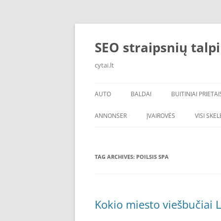
Skip
to
content
SEO straipsnių talp
cytai.lt
AUTO
BALDAI
BUITINIAI PRIETAI
PADANGOS
ANNONSER
ĮVAIROVĖS
VISI SKE
TAG ARCHIVES:
POILSIS SPA
Kokio miesto viešbučiai L