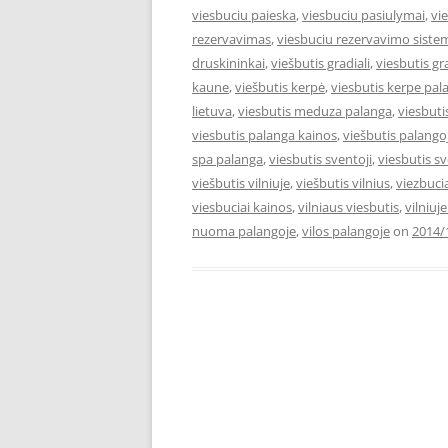
viesbuciu paieska
,
viesbuciu pasiulymai
,
vi
rezervavimas
,
viesbuciu rezervavimo siste
druskininkai
,
viešbutis gradiali
,
viesbutis gr
kaune
,
viešbutis kerpė
,
viesbutis kerpe pal
lietuva
,
viesbutis meduza palanga
,
viesbut
viesbutis palanga kainos
,
viešbutis palango
spa palanga
,
viesbutis sventoji
,
viesbutis s
viešbutis vilniuje
,
viešbutis vilnius
,
viezbuci
viesbuciai kainos
,
vilniaus viesbutis
,
vilniuj
nuoma palangoje
,
vilos palangoje
on
2014/