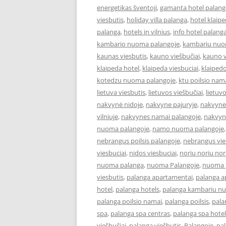
energetikas šventoji
,
gamanta hotel palang
viesbutis
,
holiday villa palanga
,
hotel klaip
palanga
,
hotels in vilnius
,
info hotel palang
kambario nuoma palangoje
,
kambariu nuo
kaunas viesbutis
,
kauno viešbučiai
,
kauno v
klaipeda hotel
,
klaipeda viesbuciai
,
klaipedo
kotedzu nuoma palangoje
,
ktu poilsio nam
lietuva viesbutis
,
lietuvos viešbučiai
,
lietuv
nakvynė nidoje
,
nakvyne pajuryje
,
nakvyne
vilniuje
,
nakvynes namai palangoje
,
nakvyn
nuoma palangoje
,
namo nuoma palangoje
nebrangus poilsis palangoje
,
nebrangus vies
viesbuciai
,
nidos viesbuciai
,
noriu noriu nor
nuoma palanga
,
nuoma Palangoje
,
nuoma p
viesbutis
,
palanga apartamentai
,
palanga 
hotel
,
palanga hotels
,
palanga kambariu n
palanga poilsio namai
,
palanga poilsis
,
pala
spa
,
palanga spa centras
,
palanga spa hotel
viešbučiai
,
palanga viešbutis
,
Palangoje
,
pa