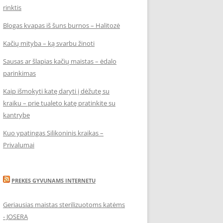
rinktis
Blogas kvapas iš šuns burnos – Halitozė
Kačių mityba – ką svarbu žinoti
Sausas ar šlapias kačių maistas – ėdalo
parinkimas
Kaip išmokyti katę daryti į dėžutę su
kraiku – prie tualeto katę pratinkite su
kantrybe
Kuo ypatingas Silikoninis kraikas –
Privalumai
PREKES GYVUNAMS INTERNETU
Geriausias maistas sterilizuotoms katėms
- JOSERA