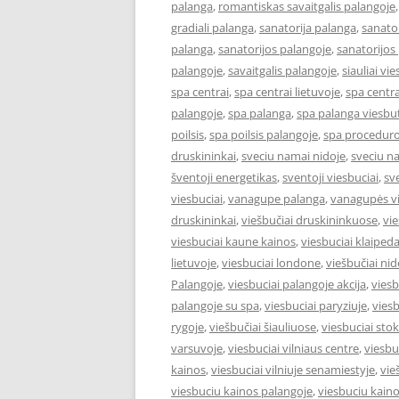
palanga
,
romantiskas savaitgalis palangoje
gradiali palanga
,
sanatorija palanga
,
sanator
palanga
,
sanatorijos palangoje
,
sanatorijos
palangoje
,
savaitgalis palangoje
,
siauliai vie
spa centrai
,
spa centrai lietuvoje
,
spa centra
palangoje
,
spa palanga
,
spa palanga viesbut
poilsis
,
spa poilsis palangoje
,
spa proceduro
druskininkai
,
sveciu namai nidoje
,
sveciu n
šventoji energetikas
,
sventoji viesbuciai
,
sv
viesbuciai
,
vanagupe palanga
,
vanagupės vi
druskininkai
,
viešbučiai druskininkuose
,
vie
viesbuciai kaune kainos
,
viesbuciai klaiped
lietuvoje
,
viesbuciai londone
,
viešbučiai nid
Palangoje
,
viesbuciai palangoje akcija
,
viesb
palangoje su spa
,
viesbuciai paryziuje
,
viesb
rygoje
,
viešbučiai šiauliuose
,
viesbuciai st
varsuvoje
,
viesbuciai vilniaus centre
,
viesbu
kainos
,
viesbuciai vilniuje senamiestyje
,
vie
viesbuciu kainos palangoje
,
viesbuciu kaino