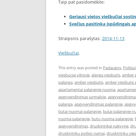
Taip pat pasidomėkite:
Geriausi vietos viešbučiai sostin
Svečius pasitinka įspūdingais 
Straipsnis parašytas:
2014-11-13
Viešbučiai
.
This entry was posted in
Paslaugos
,
Poilsiui
viesbuciai vilniuje
,
alanga viesbutis
,
amber 
palanga
,
amber viesbutis
,
amber viesbutis 
apartamentai palangoje nuoma
,
apartament
apgyvendinimas jurmaloje
,
apgyvendinimas
palanga
,
apgyvendinimas palangoje
,
apgyve
butai nuomai palangoje
,
butai palangoje 
nuoma palangoje
,
butų nuoma palangoje
,
apgyvendinimas
,
druskininkai nakvyne
,
dru
druskininku poilsio namai
,
druskininku vies