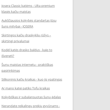
Josera Classic katėms - Ulta premium
klasės kačių maistas
Aukščiausios kokybės standartas Jūsų
šuns mitybai - JOSERA
Skirtingos kačių draskyklių rūšys –
skirtingi privalumai
Kodėl katės drasko baldus - kaip to
išvengti?
Šunų maistas internetu - praktiškas
pasirinkimas
Silikoninis kačių kraikas - kuo jis ypatingas
Ar mano katei patiks Tofu kraikas
Kokybiškas ir subalansuotas šunų ėdalas
Nerandate reikalingų prekių gyvūnams -