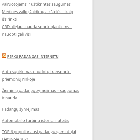
vairuotojams ir užtikrintas saugumas
Medinės vaikų žaidimų aikštelės – kaip
išsirinkti
CBD aliejaus nauda sportuojantiems –
naudoti gali visi
PERKU PADANGAS INTERNETU
Auto supirkimas naudotų transporto
priemonių rinkoje
Žieminių padangų žymėjimas – saugumas
ir nauda
Padangų žymėjimas
Automobilio turbinų istorija ir ateitis
TOP 6 populiariausi padangų gamintojai
Lietuvoje 2021