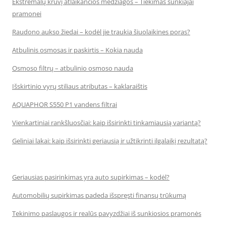
Ekstremalų krūvį atlaikančios medžiagos – Tiekimas sunkiajai
pramonei
Raudono aukso žiedai – kodėl jie traukia šiuolaikines poras?
Atbulinis osmosas ir paskirtis – Kokia nauda
Osmoso filtrų – atbulinio osmoso nauda
Išskirtinio vyrų stiliaus atributas – kaklaraištis
AQUAPHOR S550 P1 vandens filtrai
Vienkartiniai rankšluosčiai: kaip išsirinkti tinkamiausią variantą?
Geliniai lakai: kaip išsirinkti geriausią ir užtikrinti ilgalaikį rezultatą?
Geriausias pasirinkimas yra auto supirkimas – kodėl?
Automobilių supirkimas padeda išspręsti finansų trūkumą
Tekinimo paslaugos ir realūs pavyzdžiai iš sunkiosios pramonės