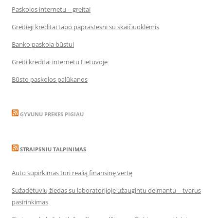
Paskolos internetu – greitai
Greitieji kreditai tapo paprastesni su skaičiuoklėmis
Banko paskola būstui
Greiti kreditai internetu Lietuvoje
Būsto paskolos palūkanos
GYVUNU PREKES PIGIAU
STRAIPSNIU TALPINIMAS
Auto supirkimas turi realią finansinę vertę
Sužadėtuvių žiedas su laboratorijoje užaugintu deimantu – tvarus
pasirinkimas