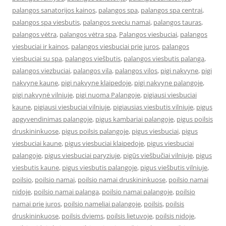
palangos sanatorijos kainos
,
palangos spa
,
palangos spa centrai
,
palangos spa viesbutis
,
palangos sveciu namai
,
palangos tauras
,
palangos vėtra
,
palangos vėtra spa
,
Palangos viesbuciai
,
palangos
viesbuciai ir kainos
,
palangos viesbuciai prie juros
,
palangos
viesbuciai su spa
,
palangos viešbutis
,
palangos viesbutis palanga
,
palangos viezbuciai
,
palangos vila
,
palangos vilos
,
pigi nakvyne
,
pigi
nakvyne kaune
,
pigi nakvyne klaipedoje
,
pigi nakvyne palangoje
,
pigi nakvynė vilniuje
,
pigi nuoma Palangoje
,
pigiausi viesbuciai
kaune
,
pigiausi viesbuciai vilniuje
,
pigiausias viesbutis vilniuje
,
pigus
apgyvendinimas palangoje
,
pigus kambariai palangoje
,
pigus poilsis
druskininkuose
,
pigus poilsis palangoje
,
pigus viesbuciai
,
pigus
viesbuciai kaune
,
pigus viesbuciai klaipedoje
,
pigus viesbuciai
palangoje
,
pigus viesbuciai paryziuje
,
pigūs viešbučiai vilniuje
,
pigus
viesbutis kaune
,
pigus viesbutis palangoje
,
pigus viešbutis vilniuje
,
poilsio
,
poilsio namai
,
poilsio namai druskininkuose
,
poilsio namai
nidoje
,
poilsio namai palanga
,
poilsio namai palangoje
,
poilsio
namai prie juros
,
poilsio nameliai palangoje
,
poilsis
,
poilsis
druskininkuose
,
poilsis dviems
,
poilsis lietuvoje
,
poilsis nidoje
,