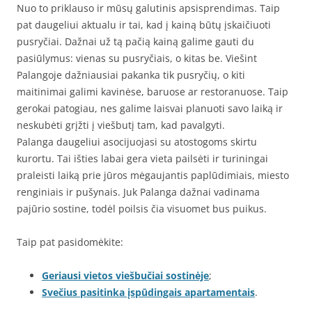
Nuo to priklauso ir mūsų galutinis apsisprendimas. Taip
pat daugeliui aktualu ir tai, kad į kainą būtų įskaičiuoti
pusryčiai. Dažnai už tą pačią kainą galime gauti du
pasiūlymus: vienas su pusryčiais, o kitas be. Viešint
Palangoje dažniausiai pakanka tik pusryčių, o kiti
maitinimai galimi kavinėse, baruose ar restoranuose. Taip
gerokai patogiau, nes galime laisvai planuoti savo laiką ir
neskubėti grįžti į viešbutį tam, kad pavalgyti.
Palanga daugeliui asocijuojasi su atostogoms skirtu
kurortu. Tai išties labai gera vieta pailsėti ir turiningai
praleisti laiką prie jūros mėgaujantis paplūdimiais, miesto
renginiais ir pušynais. Juk Palanga dažnai vadinama
pajūrio sostine, todėl poilsis čia visuomet bus puikus.
Taip pat pasidomėkite:
Geriausi vietos viešbučiai sostinėje
;
Svečius pasitinka įspūdingais apartamentais
.