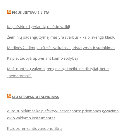
PIGUS LEKTUVU BILIETAI
Kaip išsirinkti geriausią pelėsio valiklį
Žieminių padangų žymėjimas yra svarbus – kaip išvengti klaidų
Medinės žaidimų aikštelės vaikams – pristatymas ir surinkimas
Kaip sutaupyti aptveriant kaimo sodybą?
Maži nuotekų valymo įrenginiai gali veikti ne tik tyliai, bet ir
„nematomai‘‘?
SEO STRAIPSNIU TALPINIMAS
Auto supirkimas kaip efektyvus transporto priemonės gyvavimo
ciklo valdymo instrumentas
Klaidos renkantis vandens filtrą