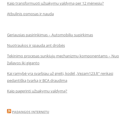
Kaip transformuoti užsakymų valdymą per 12 mėnesių?
Atbulinis osmosas ir nauda
Geriausias pasirinkimas – Automobilių supirkimas
Nuotraukos ir spauda ant drobės
Tekinimo procesas sunkiųjų mechanizmų komponentams – Nuo
žaliavos iki giganto
Kai ramybė yra svarbiau už greitį, kodėl „Vezam123.lt“ renkasi
pedantišką tvarką ir BCA draudimą
Kaip pagerinti užsakymų valdymą?
PADANGOS INTERNETU