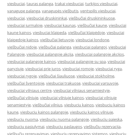
viesbuciai
,
tauras palanga
,
trakai viesbuciai
,
turkijos viesbuciai
,
vanagupe palanga
,
vanagupės viešbutis
,
ventspilis viesbuciai
,
viesbuciai
,
viesbuciai druskininkai
,
viešbučiai druskininkuose
,
viesbuciai jurmaloje
,
viesbuciai kaunas
,
viešbučiai kaune
,
viesbuciai
kaune kainos
,
viesbuciai klaipeda
,
viešbučiai klaipėdoje
,
viesbuciai
klaipedoje kainos
,
viešbučiai lietuvoje
,
viesbuciai londone
,
viešbučiai nidoje
,
viešbučiai palanga
,
viesbuciai palangoj
,
viesbuciai
Palangoje
,
viesbuciai palangoje akcija
,
viesbuciai palangoje akcijos
,
viesbuciai palangoje kainos
,
viesbuciai palangoje su spa
,
viesbuciai
paryziuje
,
viesbuciai prie juros
,
viesbuciai romoje
,
viesbuciai ryga
,
viesbuciai rygoje
,
viešbučiai šiauliuose
,
viesbuciai stokholme
,
viešbučiai šventojoje
,
viesbuciai trakuose
,
viesbuciai varsuvoje
,
viesbuciai vilniaus centre
,
viesbuciai vilniaus senamiestyje
,
viešbučiai vilniuje
,
viesbuciai vilniuje kainos
,
viesbuciai vilniuje
senamiestyje
,
viešbučiai vilnius
,
viesbuciu kainos
,
viesbuciu kainos
kaune
,
viesbuciu kainos palangoje
,
viesbuciu kainos vilniuje
,
viesbuciu nuoma
,
viesbuciu nuoma palangoje
,
viesbuciu paieska
,
viesbuciu pasiulymai
,
viesbuciu paslaugos
,
viešbučių rezervacija
,
viešbučių rezervavimas
,
viesbuciu rezervavimo sistemos
,
viesbuciu