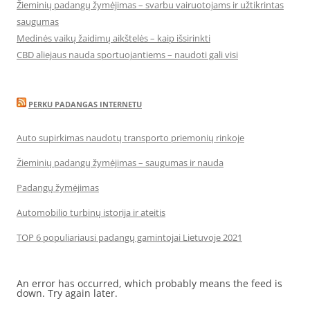
Žieminių padangų žymėjimas – svarbu vairuotojams ir užtikrintas
saugumas
Medinės vaikų žaidimų aikštelės – kaip išsirinkti
CBD aliejaus nauda sportuojantiems – naudoti gali visi
PERKU PADANGAS INTERNETU
Auto supirkimas naudotų transporto priemonių rinkoje
Žieminių padangų žymėjimas – saugumas ir nauda
Padangų žymėjimas
Automobilio turbinų istorija ir ateitis
TOP 6 populiariausi padangų gamintojai Lietuvoje 2021
An error has occurred, which probably means the feed is
down. Try again later.