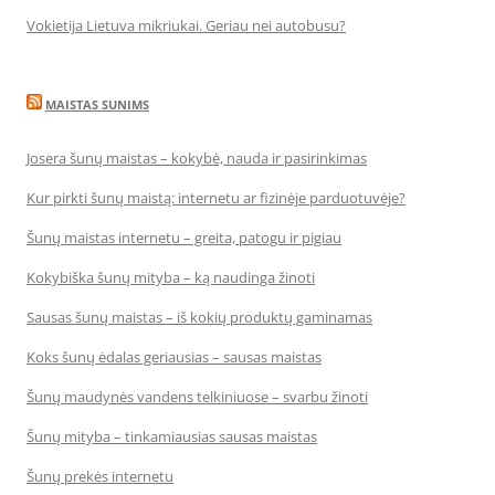
Vokietija Lietuva mikriukai. Geriau nei autobusu?
MAISTAS SUNIMS
Josera šunų maistas – kokybė, nauda ir pasirinkimas
Kur pirkti šunų maistą: internetu ar fizinėje parduotuvėje?
Šunų maistas internetu – greita, patogu ir pigiau
Kokybiška šunų mityba – ką naudinga žinoti
Sausas šunų maistas – iš kokių produktų gaminamas
Koks šunų ėdalas geriausias – sausas maistas
Šunų maudynės vandens telkiniuose – svarbu žinoti
Šunų mityba – tinkamiausias sausas maistas
Šunų prekės internetu