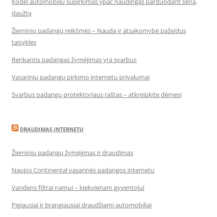
Kodėl automobilių supirkimas ypač naudingas parduodant seną,
daužtą
Žieminių padangų reikšmės – Nauda ir atsakomybė pažeidus
taisykles
Renkantis padangas žymėjimas yra svarbus
Vasarinių padangų pirkimo internetu privalumai
Svarbus padangų protektoriaus raštas – atkreipkite dėmesį
DRAUDIMAS INTERNETU
Žieminių padangų žymėjimas ir draudimas
Naujos Continental vasarinės padangos internetu
Vandens filtrai namui – kiekvienam gyventojui
Pigiausiai ir brangiausiai draudžiami automobiliai