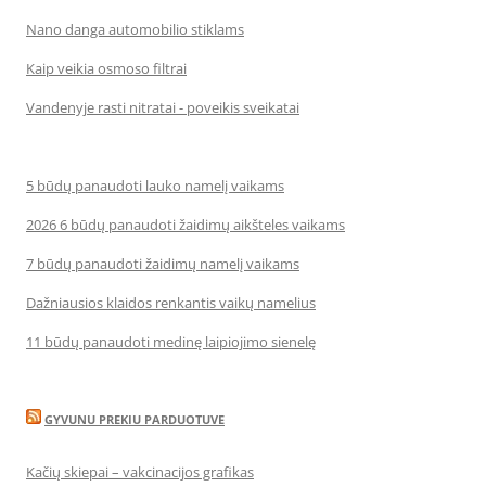
Nano danga automobilio stiklams
Kaip veikia osmoso filtrai
Vandenyje rasti nitratai - poveikis sveikatai
5 būdų panaudoti lauko namelį vaikams
2026 6 būdų panaudoti žaidimų aikšteles vaikams
7 būdų panaudoti žaidimų namelį vaikams
Dažniausios klaidos renkantis vaikų namelius
11 būdų panaudoti medinę laipiojimo sienelę
GYVUNU PREKIU PARDUOTUVE
Kačių skiepai – vakcinacijos grafikas