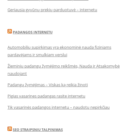
Geriausia gyvūnų prekių parduotuvė – internetu
PADANGOS INTERNETU
Automobilių supirkimas yra ekonominė nauda fiziniams
pardavėjams ir smulkiam verslui
Žieminių padangų žymėjimo reikšmės, Nauda ir Atsakomybė
naudojant
Padangų žymėjimas – Viskas ką reikia žinoti
Pigias vasarines padangas rasite internetu
Tik vasarinės padangos internetu – naudotų nepirkčiau
SEO STRAIPSNIU TALPINIMAS