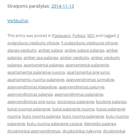
Straipsnis parašytas:
2014-11-13
Viešbučiai
.
This entry was posted in
Paslaugos
,
Poilsiui
,
SEO
and tagged
3
zvaigzduciu viesbutis vilniuje
,
5 zvaigzduciu viesbuciai vilniuje
,
alanga viesbutis
,
amber palace
,
amber palace palanga
,
amber
palanga
,
amber spa palanga
,
amber viesbutis
,
amber viesbutis
palanga
,
apartamentai palanga
,
apartamentai palangoje
,
apartamentai palangoje nuoma
,
apartamentai prie juros
,
apartamentų nuoma palangoje
,
apgyvendinimas jurmaloje
,
apgyvendinimas klaipedoje
,
apgyvendinimas pajuryje
,
apgyvendinimas palanga
,
apgyvendinimas palangoje
,
apgyvendinimas prie juros
,
atostogos palangoje
,
booking palanga
,
butai nuomai palangoje
,
butai palangoje nuoma
,
butas palangoje
nuoma
,
buto nuoma palanga
,
buto nuoma palangoje
,
butų nuoma
palangoje
,
butu nuoma palangoje vasarai
,
diemedis palanga
,
druskininkai apgyvendinimas
,
druskininkai nakvyne
,
druskininkai