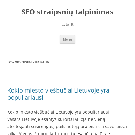
Skip
to
SEO straipsnių talpinimas
content
cytai.lt
Menu
TAG ARCHIVES:
VIEŠBUTIS
Kokio miesto viešbučiai Lietuvoje yra
populiariausi
Kokio miesto viešbučiai Lietuvoje yra populiariausi
Vasarą Lietuvoje esantys kurortai vilioja ne vieną
atostogauti susirengusį poilsiautoją praleisti čia savo laisvą
laiką. Vienas iš populiarių kurortų esančių pajūryje –