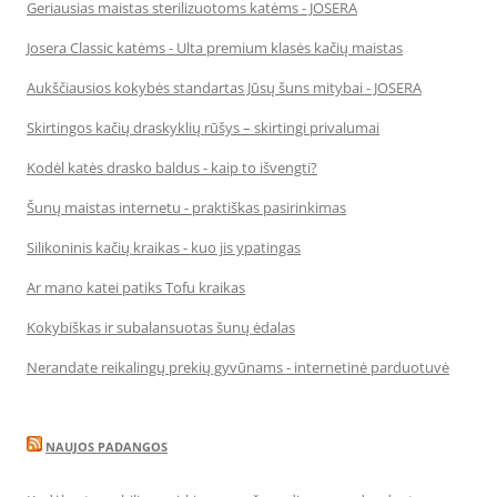
Geriausias maistas sterilizuotoms katėms - JOSERA
Josera Classic katėms - Ulta premium klasės kačių maistas
Aukščiausios kokybės standartas Jūsų šuns mitybai - JOSERA
Skirtingos kačių draskyklių rūšys – skirtingi privalumai
Kodėl katės drasko baldus - kaip to išvengti?
Šunų maistas internetu - praktiškas pasirinkimas
Silikoninis kačių kraikas - kuo jis ypatingas
Ar mano katei patiks Tofu kraikas
Kokybiškas ir subalansuotas šunų ėdalas
Nerandate reikalingų prekių gyvūnams - internetinė parduotuvė
NAUJOS PADANGOS