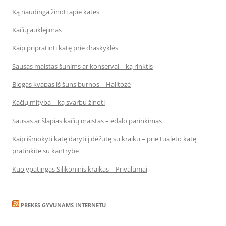
Ką naudinga žinoti apie kates
Kačių auklėjimas
Kaip pripratinti katę prie draskyklės
Sausas maistas šunims ar konservai – ką rinktis
Blogas kvapas iš šuns burnos – Halitozė
Kačių mityba – ką svarbu žinoti
Sausas ar šlapias kačių maistas – ėdalo parinkimas
Kaip išmokyti katę daryti į dėžutę su kraiku – prie tualeto katę
pratinkite su kantrybe
Kuo ypatingas Silikoninis kraikas – Privalumai
PREKES GYVUNAMS INTERNETU