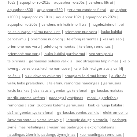
102s
|
aquaphor ro-202s
|
aquaphor ro-206s
|
vandens filtrai
|
aquaphor s800
|
aquaphor s550
|
geriamo vandens filtrai
|
aquaphor
s1000
|
aquaphor ro 101s
|
aquaphor 102s
|
aquaphor ro 202s
|
aquaphor ro 206s
|
vandens minkstinimo filtrai
|
nugeležinimo filtrai
|
pelesio kvapa galima panaikinti
|
priemone nuo voru
|
lauko kubilai
pardavimui
|
priemonė nuo vorų
|
telefonų remontas
|
kas yra seo
|
priemone nuo voru
|
telefonų remontas
|
telefonų remontas
|
priemonė nuo vorų
|
lauko kubilai pardavimui
|
seo straipsniu
talpinimas
|
geriausias pelėsio valiklis
|
seo straipsniu talpinimas
|
kaip
isvengti pelesio atsiradimo namuose
|
kaip išsirinkti geriausią valiklį
pelėsiui
|
puiki dovana vaikams
|
smagiam žaidimui kieme
|
aikštelės
vaikų laiko praleidimui
|
telefonų remontas naudingas
|
geriausias
kaciu kraikas
|
dazniausiai gendantys telefonai
|
geriausias maistas
sterilizuotoms katėms
|
padangų žymėjimas
|
mobiliųjų telefonų
remontas
|
sterilizuotoms katėms geriausias
|
kiek kainuoja kubilai
|
dažnai gendantys telefonai
|
geriausias vonios valiklis
|
elektromobiliu
ikrovimo stoteliu pletra lietuvoje
|
lietuvoje daugeja stoteliu
|
padangų
žymėjimas reikalingas
|
vasarinės padangos elektromobiliams
|
naudingas žieminių padangų žymėjimas
|
kuo naudingas remontas
|