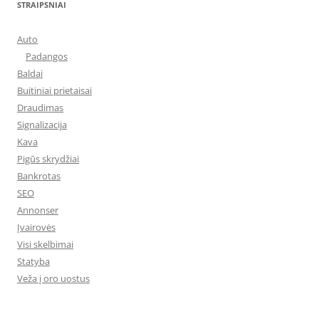
STRAIPSNIAI
Auto
Padangos
Baldai
Buitiniai prietaisai
Draudimas
Signalizacija
Kava
Pigūs skrydžiai
Bankrotas
SEO
Annonser
Įvairovės
Visi skelbimai
Statyba
Veža į oro uostus