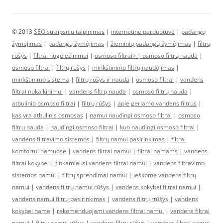
© 2013
SEO straipsniu talpinimas
|
internetine parduotuve
|
padangų
žymėjimas
|
padangų žymėjimas
|
žieminių padangų žymėjimas
|
filtrų
rūšys
|
filtrai nugeležinimui
|
osmoso filtrai> |
osmoso filtrų nauda
|
osmoso filtrai
|
filtrų rūšys
|
minkštinimo filtrų naudojimas
|
minkštinimo sistema
|
filtrų rūšys ir nauda
|
osmoso filtrai
|
vandens
filtrai nukalkinimui
|
vandens filtrų nauda
|
osmoso filtrų nauda
|
atbulinio osmoso filtrai
|
filtrų rūšys
|
apie geriamo vandens filtrus
|
kas yra atbulinis osmosas
|
namui naudingi osmoso filtrai
|
osmoso
filtrų nauda
|
naudingi osmoso filtrai
|
kuo naudingi osmoso filtrai
|
vandens filtravimo sistemos
|
filtrų namui pasirinkimas
|
filtrai
komfortui namuose
|
vandens filtrai namui
|
filtrai namams
|
vandens
filtrai kokybei
|
tinkamiausi vandens filtrai namui
|
vandens filtravimo
sistemos namui
|
filtrų sprendimai namui
|
ieškome vandens filtrų
namui
|
vandens filtrų namui rūšys
|
vandens kokybei filtrai namui
|
vandens namui filtrų pasirinkimas
|
vandens filtrų rtūšys
|
vandens
kokybei name
|
rekomenduojami vandens filtrai namui
|
vandens filtrai
namui
|
filtrų namui rūšys
|
vandens filtrų rūšys
|
vandens filtrai namui