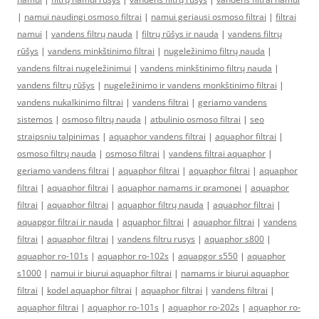
|
namui naudingi osmoso filtrai
|
namui geriausi osmoso filtrai
|
filtrai
namui
|
vandens filtrų nauda
|
filtrų rūšys ir nauda
|
vandens filtrų
rūšys
|
vandens minkštinimo filtrai
|
nugeležinimo filtrų nauda
|
vandens filtrai nugeležinimui
|
vandens minkštinimo filtrų nauda
|
vandens filtrų rūšys
|
nugeležinimo ir vandens monkštinimo filtrai
|
vandens nukalkinimo filtrai
|
vandens filtrai
|
geriamo vandens
sistemos
|
osmoso filtrų nauda
|
atbulinio osmoso filtrai
|
seo
straipsniu talpinimas
|
aquaphor vandens filtrai
|
aquaphor filtrai
|
osmoso filtrų nauda
|
osmoso filtrai
|
vandens filtrai aquaphor
|
geriamo vandens filtrai
|
aquaphor filtrai
|
aquaphor filtrai
|
aquaphor
filtrai
|
aquaphor filtrai
|
aquaphor namams ir pramonei
|
aquaphor
filtrai
|
aquaphor filtrai
|
aquaphor filtrų nauda
|
aquaphor filtrai
|
aquapgor filtrai ir nauda
|
aquaphor filtrai
|
aquaphor filtrai
|
vandens
filtrai
|
aquaphor filtrai
|
vandens filtru rusys
|
aquaphor s800
|
aquaphor ro-101s
|
aquaphor ro-102s
|
aquapgor s550
|
aquaphor
s1000
|
namui ir biurui aquaphor filtrai
|
namams ir biurui aquaphor
filtrai
|
kodel aquaphor filtrai
|
aquaphor filtrai
|
vandens filtrai
|
aquaphor filtrai
|
aquaphor ro-101s
|
aquaphor ro-202s
|
aquaphor ro-