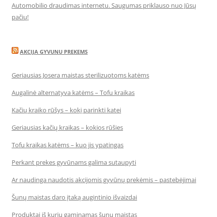
Automobilio draudimas internetu. Saugumas priklauso nuo Jūsų
pačių!
AKCIJA GYVUNU PREKEMS
Geriausias Josera maistas sterilizuotoms katėms
Augalinė alternatyva katėms – Tofu kraikas
Kačių kraiko rūšys – kokį parinkti katei
Geriausias kačių kraikas – kokios rūšies
Tofu kraikas katėms – kuo jis ypatingas
Perkant prekes gyvūnams galima sutaupyti
Ar naudinga naudotis akcijomis gyvūnų prekėmis – pastebėjimai
Šunų maistas daro įtaką augintinio išvaizdai
Produktai iš kurių gaminamas šunų maistas