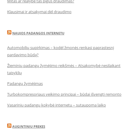
Mitas ar realybė tas pigus draudimas?
Klausimai ir atsakymai dėl draudimo
NAUJOS PADANGOS INTERNETU
Automobilių supirkimas – kodėl žmonės renkasi paprastesnį
pardavimo būdą?
Žieminių padangų žymėjimo reikšmės – Atsakomybė nesilaikant
taisyklių
Padangų žymėjimas
Turbokompresoriaus veikimo principai – būdai išvengti remonto
Vasarinių padangų kokybė internetu – sutaupoma laiko
AUGINTINIU PREKES