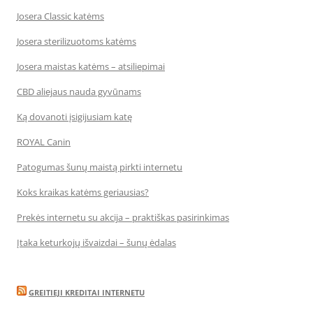
Josera Classic katėms
Josera sterilizuotoms katėms
Josera maistas katėms – atsiliepimai
CBD aliejaus nauda gyvūnams
Ką dovanoti įsigijusiam katę
ROYAL Canin
Patogumas šunų maistą pirkti internetu
Koks kraikas katėms geriausias?
Prekės internetu su akcija – praktiškas pasirinkimas
Įtaka keturkojų išvaizdai – šunų ėdalas
GREITIEJI KREDITAI INTERNETU