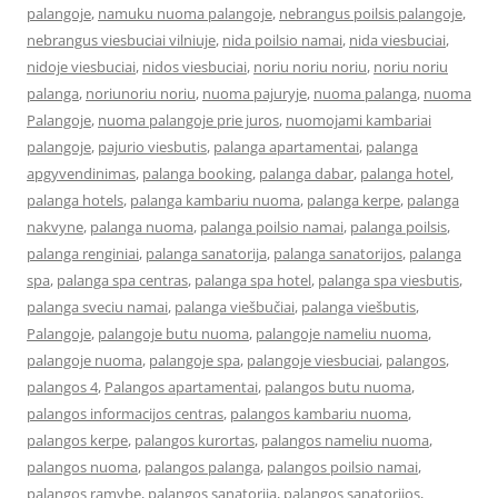
palangoje
,
namuku nuoma palangoje
,
nebrangus poilsis palangoje
,
nebrangus viesbuciai vilniuje
,
nida poilsio namai
,
nida viesbuciai
,
nidoje viesbuciai
,
nidos viesbuciai
,
noriu noriu noriu
,
noriu noriu
palanga
,
noriunoriu noriu
,
nuoma pajuryje
,
nuoma palanga
,
nuoma
Palangoje
,
nuoma palangoje prie juros
,
nuomojami kambariai
palangoje
,
pajurio viesbutis
,
palanga apartamentai
,
palanga
apgyvendinimas
,
palanga booking
,
palanga dabar
,
palanga hotel
,
palanga hotels
,
palanga kambariu nuoma
,
palanga kerpe
,
palanga
nakvyne
,
palanga nuoma
,
palanga poilsio namai
,
palanga poilsis
,
palanga renginiai
,
palanga sanatorija
,
palanga sanatorijos
,
palanga
spa
,
palanga spa centras
,
palanga spa hotel
,
palanga spa viesbutis
,
palanga sveciu namai
,
palanga viešbučiai
,
palanga viešbutis
,
Palangoje
,
palangoje butu nuoma
,
palangoje nameliu nuoma
,
palangoje nuoma
,
palangoje spa
,
palangoje viesbuciai
,
palangos
,
palangos 4
,
Palangos apartamentai
,
palangos butu nuoma
,
palangos informacijos centras
,
palangos kambariu nuoma
,
palangos kerpe
,
palangos kurortas
,
palangos nameliu nuoma
,
palangos nuoma
,
palangos palanga
,
palangos poilsio namai
,
palangos ramybe
,
palangos sanatorija
,
palangos sanatorijos
,