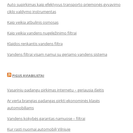
Auto supirkimas kaip efektyvus transporto priemonės gyvavimo
ciklo valdymo instrumentas
Kaip veikia atbulinis osmosas
Kaip veikia vandens nugeležinimo filtrai
Klaidos renkantis vandens filtrą
Vandens filtrai visam namui su geriamo vandens sistema
PIGUS AVIABILIETAI
Vasarinių padangų pirkimas internetu – geriausia išeitis
Ar verta brangias padangas pirkti ekonominės klasės
automobiliams
Vandens kokybės garantas namuose – filtrai
Kur rasti nuomai automobilį Vilniuje