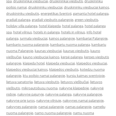
spa
,
druskininkai viesbuciai
,
druskininkai viesbutis
,
druskininku
poilsio namai
,
druskininku viesbuciai
,
druskininku viesbuciai kainos
,
druskininku viesbutis
,
energetikas šventoji
,
gamanta hotel palanga
,
gradiali palanga
,
gradiali viesbutis palangoje
,
green viesbutis
,
holiday villa palanga
,
hotel klaipeda
,
hotel palanga
,
hotel palanga
spa
,
hotel vilnius
,
hotels in palanga
,
hotels in vilnius
,
info hotel
palanga
,
jurmala viesbuciai
,
kainos palangoje
,
kambariai Palangoje
,
kambario nuoma palangoje
,
kambariu nuoma palanga
,
kambariu
nuoma Palangoje
,
kaunas viesbuciai
,
kaunas viesbutis
,
kauno
viešbučiai
,
kauno viesbuciai kainos
,
kerpė palanga
,
kerpes viesbutis
palangoje
,
klaipeda hotel
,
klaipeda viesbuciai
,
klaipedos viesbuciai
,
klaipedos viesbuciai kainos
,
klaipedos viesbutis
,
kotedzu nuoma
palangoje
,
ktu poilsio namai palangoje
,
kursiu kaimas sventojoje
,
lietuva sanatorija
,
lietuva viesbutis
,
lietuvos viešbučiai
,
lietuvos
viešbutis
,
mikroautobusu nuoma
,
nakvyne klaipedoje
,
nakvynė
nidoje
,
nakvyne pajuryje
,
nakvyne palanga
,
nakvyne palangoje
,
nakvyne prie juros
,
nakvyne vilniuje
,
nakvynes namai palangoje
,
nakvynes palangoje
,
namai palangoje
,
namas palangoje
,
namelių
nuoma palangoje
,
namo nuoma palangoje
,
namu nuoma