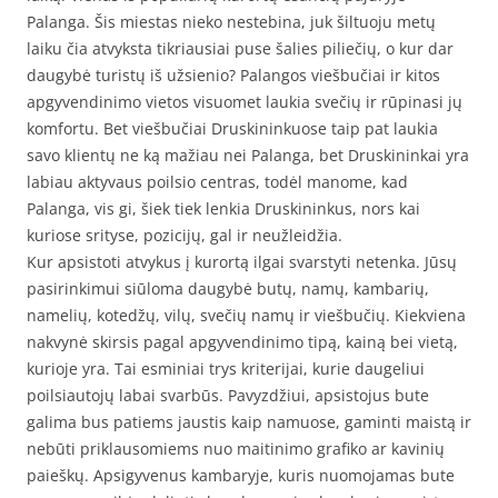
Palanga. Šis miestas nieko nestebina, juk šiltuoju metų
laiku čia atvyksta tikriausiai puse šalies piliečių, o kur dar
daugybė turistų iš užsienio? Palangos viešbučiai ir kitos
apgyvendinimo vietos visuomet laukia svečių ir rūpinasi jų
komfortu. Bet viešbučiai Druskininkuose taip pat laukia
savo klientų ne ką mažiau nei Palanga, bet Druskininkai yra
labiau aktyvaus poilsio centras, todėl manome, kad
Palanga, vis gi, šiek tiek lenkia Druskininkus, nors kai
kuriose srityse, pozicijų, gal ir neužleidžia.
Kur apsistoti atvykus į kurortą ilgai svarstyti netenka. Jūsų
pasirinkimui siūloma daugybė butų, namų, kambarių,
namelių, kotedžų, vilų, svečių namų ir viešbučių. Kiekviena
nakvynė skirsis pagal apgyvendinimo tipą, kainą bei vietą,
kurioje yra. Tai esminiai trys kriterijai, kurie daugeliui
poilsiautojų labai svarbūs. Pavyzdžiui, apsistojus bute
galima bus patiems jaustis kaip namuose, gaminti maistą ir
nebūti priklausomiems nuo maitinimo grafiko ar kavinių
paieškų. Apsigyvenus kambaryje, kuris nuomojamas bute