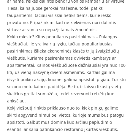
ar name, reikės dalintis bendru vonios kambariu ar virtuve.
Tiesa, kaina juose gerokai mažesnė, todėl patiks
taupantiems, tačiau visiškai netiks tiems, kurie ieško
privatumo. Pripažinkim, kad ne kiekvienas nori dalintis
virtuve ar vonia su nepažįstamais žmonėmis.
Kokio miesto? Kitas populiarus pasirinkimas – Palangos
viešbučiai. Jie yra įvairių lygių, tačiau populiariausias
pasirinkimas išlieka ekonominės klasės trijų žvaigždučių
viešbutis, kuriame pasirenkamas dvivietis kambarys ar
apartamentai. Kainos viešbučiuose dažniausiai yra nuo 100
litų už vieną nakvynę dviem asmenims. Kartais galima
išvysti puikių akcijų, kuomet galima apsistoti pigiau. Turistų
sezono metu kainos padidėja. Be to, ir laisvų likusių vietų
skaičius greitai sumažėja, todėl rezervuoti reikėtų kuo
anksčiau.
Kokį viešbutį rinktis priklauso nuo to, kiek pinigų galime
skirti apgyvendinimui bei vietos, kurioje mums bus patogu
apsistoti. Galbūt mus domina kuo arčiau paplūdimio
esantis, ar šalia patinkančio restorano įkurtas viešbutis.