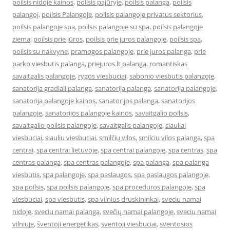
poilsis nidoje kainos
,
poilsis pajūryje
,
poilsis palanga
,
poilsis
palangoj
,
poilsis Palangoje
,
poilsis palangoje privatus sektorius
,
poilsis palangoje spa
,
poilsis palangoje su spa
,
poilsis palangoje
ziema
,
poilsis prie jūros
,
poilsis prie juros palangoje
,
poilsis spa
,
poilsis su nakvyne
,
pramogos palangoje
,
prie juros palanga
,
prie
parko viesbutis palanga
,
priejuros.lt palanga
,
romantiskas
savaitgalis palangoje
,
rygos viesbuciai
,
sabonio viesbutis palangoje
,
sanatorija gradiali palanga
,
sanatorija palanga
,
sanatorija palangoje
,
sanatorija palangoje kainos
,
sanatorijos palanga
,
sanatorijos
palangoje
,
sanatorijos palangoje kainos
,
savaitgalio poilsis
,
savaitgalio poilsis palangoje
,
savaitgalis palangoje
,
siauliai
viesbuciai
,
siauliu viesbuciai
,
smilčių vilos
,
smilciu vilos palanga
,
spa
centrai
,
spa centrai lietuvoje
,
spa centrai palangoje
,
spa centras
,
spa
centras palanga
,
spa centras palangoje
,
spa palanga
,
spa palanga
viesbutis
,
spa palangoje
,
spa paslaugos
,
spa paslaugos palangoje
,
spa poilsis
,
spa poilsis palangoje
,
spa proceduros palangoje
,
spa
viesbuciai
,
spa viesbutis
,
spa vilnius druskininkai
,
sveciu namai
nidoje
,
sveciu namai palanga
,
svečių namai palangoje
,
sveciu namai
vilniuje
,
šventoji energetikas
,
sventoji viesbuciai
,
sventosios