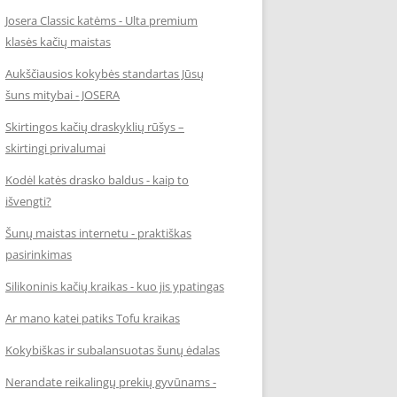
Josera Classic katėms - Ulta premium
klasės kačių maistas
Aukščiausios kokybės standartas Jūsų
šuns mitybai - JOSERA
Skirtingos kačių draskyklių rūšys –
skirtingi privalumai
Kodėl katės drasko baldus - kaip to
išvengti?
Šunų maistas internetu - praktiškas
pasirinkimas
Silikoninis kačių kraikas - kuo jis ypatingas
Ar mano katei patiks Tofu kraikas
Kokybiškas ir subalansuotas šunų ėdalas
Nerandate reikalingų prekių gyvūnams -