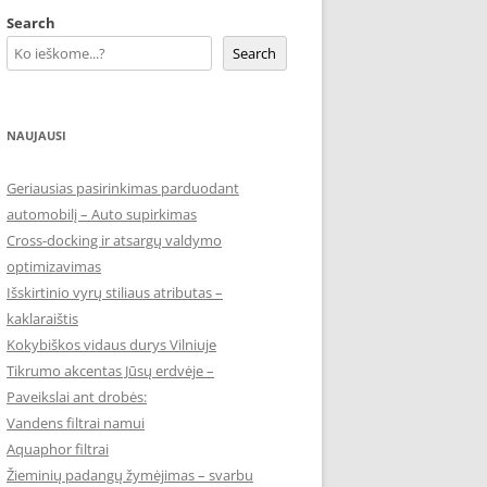
Search
Search
NAUJAUSI
Geriausias pasirinkimas parduodant
automobilį – Auto supirkimas
Cross-docking ir atsargų valdymo
optimizavimas
Išskirtinio vyrų stiliaus atributas –
kaklaraištis
Kokybiškos vidaus durys Vilniuje
Tikrumo akcentas Jūsų erdvėje –
Paveikslai ant drobės:
Vandens filtrai namui
Aquaphor filtrai
Žieminių padangų žymėjimas – svarbu