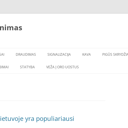
inimas
SAI
DRAUDIMAS
SIGNALIZACIJA
KAVA
PIGŪS SKRYDŽIA
LBIMAI
STATYBA
VEŽA Į ORO UOSTUS
ietuvoje yra populiariausi