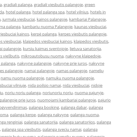
a
,
gradiali palanga
,
gradiali viesbutis palangoje
,
green
eda
,
hotel palanga
,
hotel palanga spa
,
hotel vilnius
,
hotels in
a
,
jurmala viesbuciai
,
kainos palangoje
,
kambariai Palangoje
,
ma palanga
,
kambariu nuoma Palangoje
,
kaunas viesbuciai
,
iesbuciai kainos
,
kerpė palanga
,
kerpes viesbutis palangoje
,
s viesbuciai
,
klaipedos viesbuciai kainos
,
klaipedos viesbutis
,
ai palangoje
,
kursiu kaimas sventojoje
,
lietuva sanatorija
,
os viešbutis
,
mikroautobusu nuoma
,
nakvyne klaipedoje
,
 palanga
,
nakvyne palangoje
,
nakvyne prie juros
,
nakvyne
es palangoje
,
namai palangoje
,
namas palangoje
,
namelių
,
namu nuoma palangoje
,
namuku nuoma palangoje
,
buciai vilniuje
,
nida poilsio namai
,
nida viesbuciai
,
nidoje
iu
,
noriu noriu palanga
,
noriunoriu noriu
,
nuoma pajuryje
,
alangoje prie juros
,
nuomojami kambariai palangoje
,
pajurio
apgyvendinimas
,
palanga booking
,
palanga dabar
,
palanga
uoma
,
palanga kerpe
,
palanga nakvyne
,
palanga nuoma
,
nga renginiai
,
palanga sanatorija
,
palanga sanatorijos
,
palanga
,
palanga spa viesbutis
,
palanga sveciu namai
,
palanga
langoje butu nuoma
,
palangoje nameliu nuoma
,
palangoje