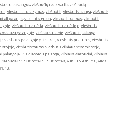
esbuciu paslaugos
,
viešbučių rezervacija
,
viešbučių
mos
,
viesbuciu uzsakymas
,
viešbutis
,
viesbutis alanga
,
viešbutis
adiali palanga
,
viesbutis green
,
viesbutis kaunas
,
viesbutis
angoje
,
viešbutis klaipėda
,
viešbutis klaipėdoje
,
viešbutis
is meduza palangoje
,
viešbutis nidoje
,
viešbutis palanga
,
je
,
viesbutis palangoje prie juros
,
viesbutis prie juros
,
viesbutis
ventojoje
,
viesbutis tauras
,
viesbutis vilniaus senamiestyje
,
ai palangoje
,
vila diemedis palanga
,
vilniaus viesbuciai
,
vilniaus
e viesbuciai
,
vilnius hotel
,
vilnius hotels
,
vilnius viešbučiai
,
vilos
11/13
.