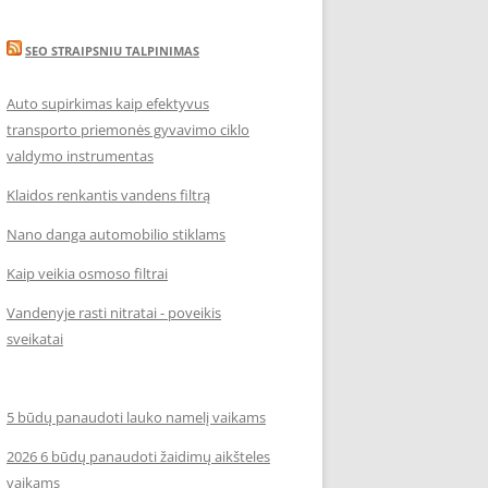
SEO STRAIPSNIU TALPINIMAS
Auto supirkimas kaip efektyvus
transporto priemonės gyvavimo ciklo
valdymo instrumentas
Klaidos renkantis vandens filtrą
Nano danga automobilio stiklams
Kaip veikia osmoso filtrai
Vandenyje rasti nitratai - poveikis
sveikatai
5 būdų panaudoti lauko namelį vaikams
2026 6 būdų panaudoti žaidimų aikšteles
vaikams