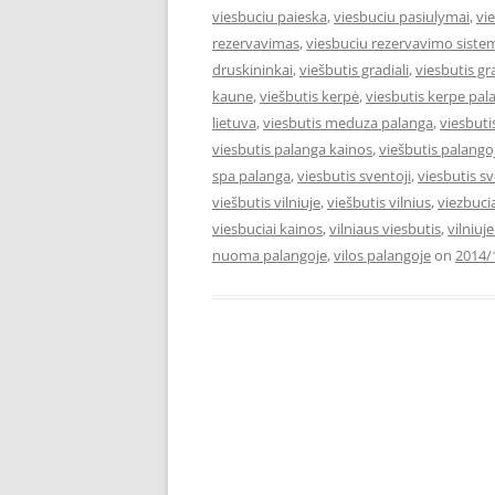
viesbuciu paieska
,
viesbuciu pasiulymai
,
vi
rezervavimas
,
viesbuciu rezervavimo siste
druskininkai
,
viešbutis gradiali
,
viesbutis gr
kaune
,
viešbutis kerpė
,
viesbutis kerpe pal
lietuva
,
viesbutis meduza palanga
,
viesbut
viesbutis palanga kainos
,
viešbutis palango
spa palanga
,
viesbutis sventoji
,
viesbutis s
viešbutis vilniuje
,
viešbutis vilnius
,
viezbuci
viesbuciai kainos
,
vilniaus viesbutis
,
vilniuj
nuoma palangoje
,
vilos palangoje
on
2014/