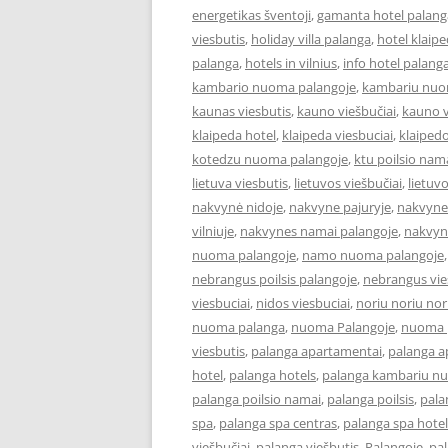
energetikas šventoji
,
gamanta hotel palang
viesbutis
,
holiday villa palanga
,
hotel klaip
palanga
,
hotels in vilnius
,
info hotel palang
kambario nuoma palangoje
,
kambariu nuo
kaunas viesbutis
,
kauno viešbučiai
,
kauno v
klaipeda hotel
,
klaipeda viesbuciai
,
klaipedo
kotedzu nuoma palangoje
,
ktu poilsio nam
lietuva viesbutis
,
lietuvos viešbučiai
,
lietuv
nakvynė nidoje
,
nakvyne pajuryje
,
nakvyne
vilniuje
,
nakvynes namai palangoje
,
nakvyn
nuoma palangoje
,
namo nuoma palangoje
nebrangus poilsis palangoje
,
nebrangus vies
viesbuciai
,
nidos viesbuciai
,
noriu noriu nor
nuoma palanga
,
nuoma Palangoje
,
nuoma p
viesbutis
,
palanga apartamentai
,
palanga 
hotel
,
palanga hotels
,
palanga kambariu n
palanga poilsio namai
,
palanga poilsis
,
pala
spa
,
palanga spa centras
,
palanga spa hotel
viešbučiai
,
palanga viešbutis
,
Palangoje
,
pa