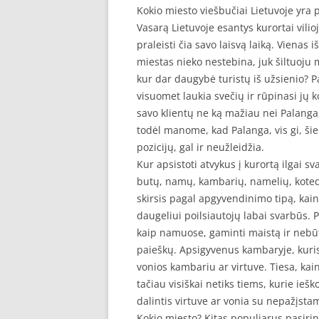
Kokio miesto viešbučiai Lietuvoje yra 
Vasarą Lietuvoje esantys kurortai vilio
praleisti čia savo laisvą laiką. Vienas 
miestas nieko nestebina, juk šiltuoju me
kur dar daugybė turistų iš užsienio? P
visuomet laukia svečių ir rūpinasi jų 
savo klientų ne ką mažiau nei Palanga,
todėl manome, kad Palanga, vis gi, šiek
pozicijų, gal ir neužleidžia.
Kur apsistoti atvykus į kurortą ilgai 
butų, namų, kambarių, namelių, kotedž
skirsis pagal apgyvendinimo tipą, kainą 
daugeliui poilsiautojų labai svarbūs. 
kaip namuose, gaminti maistą ir nebū
paieškų. Apsigyvenus kambaryje, kuri
vonios kambariu ar virtuve. Tiesa, ka
tačiau visiškai netiks tiems, kurie ieš
dalintis virtuve ar vonia su nepažįst
Kokio miesto? Kitas populiarus pasirink