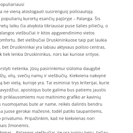
populiariausi
ja ne vieną atostogauti susirengusį poilsiautoją
iš populiarių kurortų esančių pajūryje – Palanga. Šis
tų laiku čia atvyksta tikriausiai puse šalies piliečių, o
alangos viešbučiai ir kitos apgyvendinimo vietos
komfortu. Bet viešbučiai Druskininkuose taip pat laukia
 bet Druskininkai yra labiau aktyvaus poilsio centras,
 tiek lenkia Druskininkus, nors kai kuriose srityse,
svarstyti netenka. Jūsų pasirinkimui siūloma daugybė
ų, vilų, svečių namų ir viešbučių. Kiekviena nakvynė
bei vietą, kurioje yra. Tai esminiai trys kriterijai, kurie
Pavyzdžiui, apsistojus bute galima bus patiems jaustis
ti priklausomiems nuo maitinimo grafiko ar kavinių
s nuomojamas bute ar name, reikės dalintis bendru
ina juose gerokai mažesnė, todėl patiks taupantiems,
ko privatumo. Pripažinkim, kad ne kiekvienas nori
amais žmonėmis.
imas – Palangos viešbučiai. Jie yra įvairių lygių, tačiau