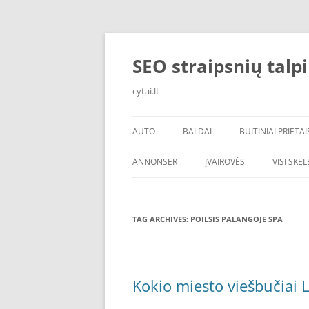
Skip
to
content
SEO straipsnių talp
cytai.lt
AUTO
BALDAI
BUITINIAI PRIETAI
PADANGOS
ANNONSER
ĮVAIROVĖS
VISI SKE
TAG ARCHIVES:
POILSIS PALANGOJE SPA
Kokio miesto viešbučiai L