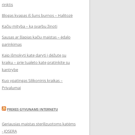
rinktis
Blogas kvapas iš šuns burnos – Halitozė
Kačių mityba – ką svarbu žinoti
Sausas ar šlapias kačių maistas – ėdalo
parinkimas
Kaip išmokyti katę daryti į dėžutę su
kraiku – prie tualeto katę pratinkite su
kantrybe
Kuo ypatingas Silikoninis kraikas –
Privalumai
PREKES GYVUNAMS INTERNETU
Geriausias maistas sterilizuotoms katėms
- JOSERA