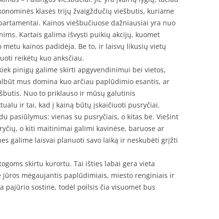
konominės klasės trijų žvaigždučių viešbutis, kuriame
partamentai. Kainos viešbučiuose dažniausiai yra nuo
ims. Kartais galima išvysti puikių akcijų, kuomet
 metu kainos padidėja. Be to, ir laisvų likusių vietų
vuoti reikėtų kuo anksčiau.
 kiek pinigų galime skirti apgyvendinimui bei vietos,
albūt mus domina kuo arčiau paplūdimio esantis, ar
ešbutis. Nuo to priklauso ir mūsų galutinis
alu ir tai, kad į kainą būtų įskaičiuoti pusryčiai.
du pasiūlymus: vienas su pusryčiais, o kitas be. Viešint
yčių, o kiti maitinimai galimi kavinėse, baruose ar
s galime laisvai planuoti savo laiką ir neskubėti grįžti
ogoms skirtu kurortu. Tai išties labai gera vieta
rie jūros mėgaujantis paplūdimiais, miesto renginiais ir
 pajūrio sostine, todėl poilsis čia visuomet bus