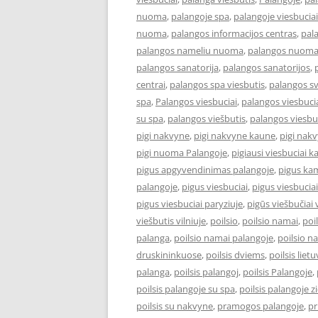
nuoma
,
palangoje spa
,
palangoje viesbuciai
nuoma
,
palangos informacijos centras
,
pal
palangos nameliu nuoma
,
palangos nuom
palangos sanatorija
,
palangos sanatorijos
,
centrai
,
palangos spa viesbutis
,
palangos s
spa
,
Palangos viesbuciai
,
palangos viesbucia
su spa
,
palangos viešbutis
,
palangos viesbu
pigi nakvyne
,
pigi nakvyne kaune
,
pigi nak
pigi nuoma Palangoje
,
pigiausi viesbuciai 
pigus apgyvendinimas palangoje
,
pigus kam
palangoje
,
pigus viesbuciai
,
pigus viesbucia
pigus viesbuciai paryziuje
,
pigūs viešbučiai v
viešbutis vilniuje
,
poilsio
,
poilsio namai
,
poi
palanga
,
poilsio namai palangoje
,
poilsio n
druskininkuose
,
poilsis dviems
,
poilsis liet
palanga
,
poilsis palangoj
,
poilsis Palangoje
,
poilsis palangoje su spa
,
poilsis palangoje 
poilsis su nakvyne
,
pramogos palangoje
,
pr