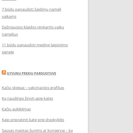
7 būdų panaudoti žaidimų namelį
vaikams
Dažniausios klaidos renkantis vaikų
namelius
11 būdų panaudoti medinę laipiojimo
sienelę
GYVUNU PREKIU PARDUOTUVE
Kačių skiepai – vakcinacijos grafikas
Ką naudinga žinoti apie kates
Kačių auklėjimas
Kaip pripratinti katę prie draskyklės
Sausas maistas šunims ar konservai – ką