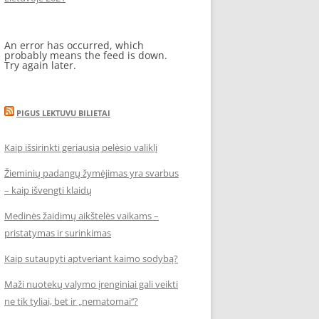
An error has occurred, which
probably means the feed is down.
Try again later.
PIGUS LEKTUVU BILIETAI
Kaip išsirinkti geriausią pelėsio valiklį
Žieminių padangų žymėjimas yra svarbus
– kaip išvengti klaidų
Medinės žaidimų aikštelės vaikams –
pristatymas ir surinkimas
Kaip sutaupyti aptveriant kaimo sodybą?
Maži nuotekų valymo įrenginiai gali veikti
ne tik tyliai, bet ir „nematomai‘‘?