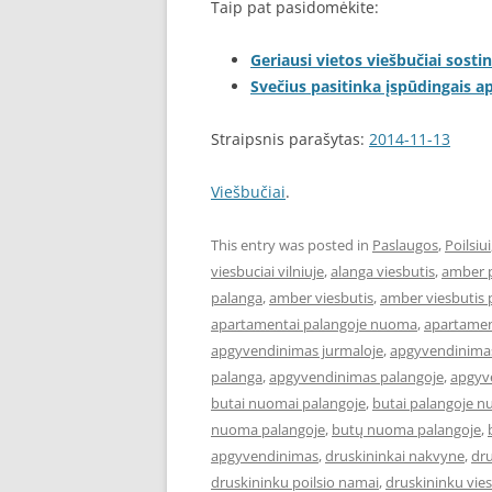
Taip pat pasidomėkite:
Geriausi vietos viešbučiai sostin
Svečius pasitinka įspūdingais 
Straipsnis parašytas:
2014-11-13
Viešbučiai
.
This entry was posted in
Paslaugos
,
Poilsiui
viesbuciai vilniuje
,
alanga viesbutis
,
amber 
palanga
,
amber viesbutis
,
amber viesbutis 
apartamentai palangoje nuoma
,
apartament
apgyvendinimas jurmaloje
,
apgyvendinimas
palanga
,
apgyvendinimas palangoje
,
apgyve
butai nuomai palangoje
,
butai palangoje 
nuoma palangoje
,
butų nuoma palangoje
,
apgyvendinimas
,
druskininkai nakvyne
,
dru
druskininku poilsio namai
,
druskininku vies