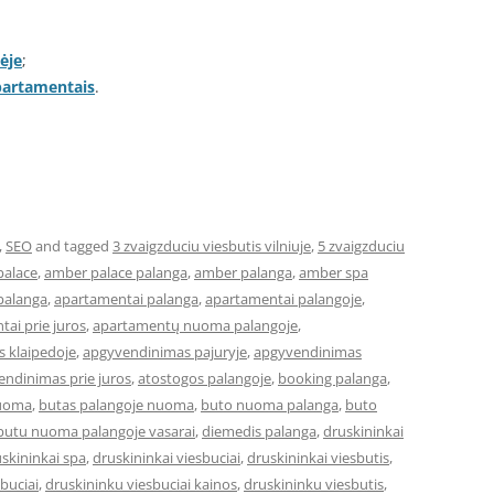
ėje
;
apartamentais
.
,
SEO
and tagged
3 zvaigzduciu viesbutis vilniuje
,
5 zvaigzduciu
palace
,
amber palace palanga
,
amber palanga
,
amber spa
palanga
,
apartamentai palanga
,
apartamentai palangoje
,
ai prie juros
,
apartamentų nuoma palangoje
,
 klaipedoje
,
apgyvendinimas pajuryje
,
apgyvendinimas
ndinimas prie juros
,
atostogos palangoje
,
booking palanga
,
nuoma
,
butas palangoje nuoma
,
buto nuoma palanga
,
buto
butu nuoma palangoje vasarai
,
diemedis palanga
,
druskininkai
skininkai spa
,
druskininkai viesbuciai
,
druskininkai viesbutis
,
buciai
,
druskininku viesbuciai kainos
,
druskininku viesbutis
,