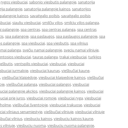
,
rygos viesbuciai
,
sabonio viesbutis palangoje
,
sanatorija
ija palangoje
,
sanatorija palangoje kainos
,
sanatorijos
 palangoje kainos
,
savaitgalio poilsis
,
savaitgalio poilsis
sbuciai
,
siauliu viesbuciai
,
smilčių vilos
,
smilciu vilos palanga
,
i palangoje
,
spa centras
,
spa centras palanga
,
spa centras
is
,
spa palangoje
,
spa paslaugos
,
spa paslaugos palangoje
,
spa
s palangoje
,
spa viesbuciai
,
spa viesbutis
,
spa vilnius
amai palanga
,
svečių namai palangoje
,
sveciu namai vilniuje
,
entosios viesbuciai
,
tauras palanga
,
trakai viesbuciai
,
turkijos
ešbutis
,
ventspilis viesbuciai
,
viesbuciai
,
viesbuciai
sbuciai jurmaloje
,
viesbuciai kaunas
,
viešbučiai kaune
,
a
,
viešbučiai klaipėdoje
,
viesbuciai klaipedoje kainos
,
viešbučiai
oje
,
viešbučiai palanga
,
viesbuciai palangoj
,
viesbuciai
uciai palangoje akcijos
,
viesbuciai palangoje kainos
,
viesbuciai
uciai prie juros
,
viesbuciai romoje
,
viesbuciai ryga
,
viesbuciai
okholme
,
viešbučiai šventojoje
,
viesbuciai trakuose
,
viesbuciai
ciai vilniaus senamiestyje
,
viešbučiai vilniuje
,
viesbuciai vilniuje
šbučiai vilnius
,
viesbuciu kainos
,
viesbuciu kainos kaune
,
s vilniuje
,
viesbuciu nuoma
,
viesbuciu nuoma palangoje
,