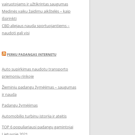
vairuotojams ir užtikrintas saugumas
Medinės vaikų žaidimų aikštelės – kaip
išsirinkti
CBD aliejaus nauda sportuojantiems –
naudoti gali visi
PERKU PADANGAS INTERNETU
Auto supirkimas naudotų transporto
priemonių rinkoje
Žieminių padangų žymėjimas – saugumas
ir nauda
Padangų žymėjimas
Automobilio turbinų istorija ir ateitis
TOP 6 populiariausi padangų gamintojai
Lietuvoje 2021