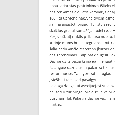
populiariausias pasirinkimas išlieka e
pasirenkamas dvivietis kambarys ar a
100 litų už vieną nakvynę dviem asmen
galima apsistoti pigiau. Turistų sezono
skaičius greitai sumažėja, todėl rezer
Kokį viešbutį rinktis priklauso nuo to,
kurioje mums bus patogu apsistoti. G
šalia patinkančio restorano įkurtas vi
apsisprendimas. Taip pat daugeliui aktu
Dažnai už tą pačią kainą galime gauti 
Palangoje dažniausiai pakanka tik pusr
restoranuose. Taip gerokai patogiau, ne
į viešbutį tam, kad pavalgyti.
Palanga daugeliui asocijuojasi su atost
pailsėti ir turiningai praleisti laiką p
pušynais. Juk Palanga dažnai vadinama
puikus.