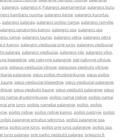
,
palangos
,
palangos 4
,
Palangos apartamentai
,
palangos butu
angos kambariu nuoma
,
palangos kerpe
,
palangos kurortas
,
a
,
palangos palanga
,
palangos poilsio namai
,
palangos ramybe
,
palangos sanatorijos kainos
,
palangos spa
,
palangos spa
veciu namai
,
palangos tauras
,
palangos vėtra
,
palangos vėtra
i ir kainos
,
palangos viesbuciai prie juros
,
palangos viesbuciai
tis palanga
,
palangos viezbuciai
,
palangos vila
,
palangos vilos
,
vyne klaipedoje
,
pigi nakvyne palangoje
,
pigi nakvynė vilniuje
,
kaune
,
pigiausi viesbuciai vilniuje
,
pigiausias viesbutis vilniuje
,
bariai palangoje
,
pigus poilsis druskininkuose
,
pigus poilsis
i kaune
,
pigus viesbuciai klaipedoje
,
pigus viesbuciai palangoje
,
ilniuje
,
pigus viesbutis kaune
,
pigus viesbutis palangoje
,
pigus
lsio namai druskininkuose
,
poilsio namai nidoje
,
poilsio namai
amai prie juros
,
poilsio nameliai palangoje
,
poilsis
,
poilsis
uvoje
,
poilsis nidoje
,
poilsis nidoje kainos
,
poilsis pajūryje
,
poilsis
poilsis palangoje privatus sektorius
,
poilsis palangoje spa
,
ziema
,
poilsis prie jūros
,
poilsis prie juros palangoje
,
poilsis spa
,
ie juros palanga
,
prie parko viesbutis palanga
,
priejuros.lt