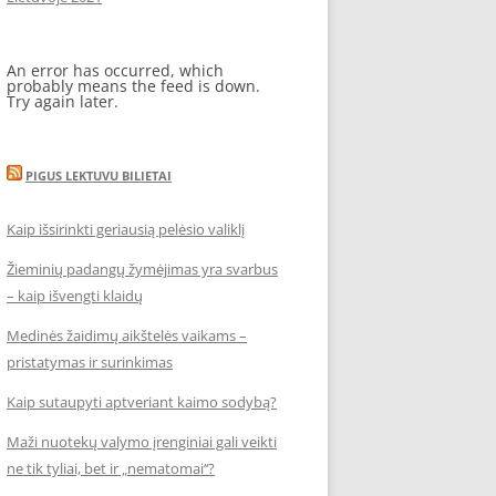
An error has occurred, which
probably means the feed is down.
Try again later.
PIGUS LEKTUVU BILIETAI
Kaip išsirinkti geriausią pelėsio valiklį
Žieminių padangų žymėjimas yra svarbus
– kaip išvengti klaidų
Medinės žaidimų aikštelės vaikams –
pristatymas ir surinkimas
Kaip sutaupyti aptveriant kaimo sodybą?
Maži nuotekų valymo įrenginiai gali veikti
ne tik tyliai, bet ir „nematomai‘‘?