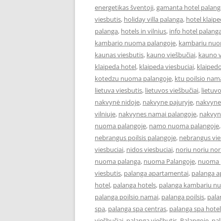
energetikas šventoji
,
gamanta hotel palang
viesbutis
,
holiday villa palanga
,
hotel klaip
palanga
,
hotels in vilnius
,
info hotel palang
kambario nuoma palangoje
,
kambariu nuo
kaunas viesbutis
,
kauno viešbučiai
,
kauno v
klaipeda hotel
,
klaipeda viesbuciai
,
klaipedo
kotedzu nuoma palangoje
,
ktu poilsio nam
lietuva viesbutis
,
lietuvos viešbučiai
,
lietuv
nakvynė nidoje
,
nakvyne pajuryje
,
nakvyne
vilniuje
,
nakvynes namai palangoje
,
nakvyn
nuoma palangoje
,
namo nuoma palangoje
nebrangus poilsis palangoje
,
nebrangus vies
viesbuciai
,
nidos viesbuciai
,
noriu noriu nor
nuoma palanga
,
nuoma Palangoje
,
nuoma p
viesbutis
,
palanga apartamentai
,
palanga 
hotel
,
palanga hotels
,
palanga kambariu n
palanga poilsio namai
,
palanga poilsis
,
pala
spa
,
palanga spa centras
,
palanga spa hotel
viešbučiai
,
palanga viešbutis
,
Palangoje
,
pa