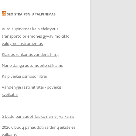
SEO STRAIPSNIU TALPINIMAS
Auto supirkimas kaip efektyvus
transporto priemonės gyvavimo ciklo
valdymo instrumentas
Klaidos renkantis vandens filtrą
Nano danga automobilio stiklams
Kaip veikia osmoso filtrai
Vandenyje rasti nitratai - poveikis
sveikatai
5 būdų panaudoti lauko namelį vaikams
2026 6 būdų panaudoti žaidimų aikšteles
vaikams