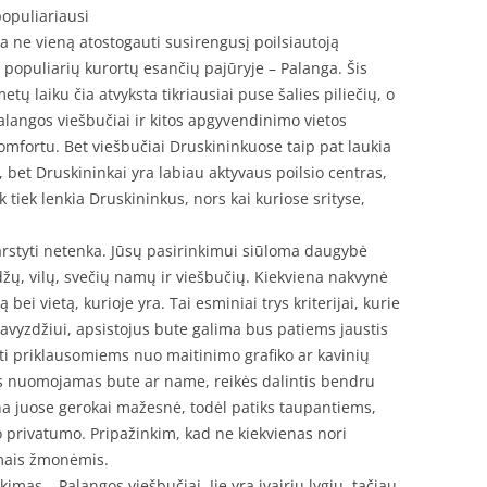
populiariausi
ja ne vieną atostogauti susirengusį poilsiautoją
iš populiarių kurortų esančių pajūryje – Palanga. Šis
tų laiku čia atvyksta tikriausiai puse šalies piliečių, o
alangos viešbučiai ir kitos apgyvendinimo vietos
komfortu. Bet viešbučiai Druskininkuose taip pat laukia
 bet Druskininkai yra labiau aktyvaus poilsio centras,
 tiek lenkia Druskininkus, nors kai kuriose srityse,
svarstyti netenka. Jūsų pasirinkimui siūloma daugybė
ų, vilų, svečių namų ir viešbučių. Kiekviena nakvynė
bei vietą, kurioje yra. Tai esminiai trys kriterijai, kurie
Pavyzdžiui, apsistojus bute galima bus patiems jaustis
ti priklausomiems nuo maitinimo grafiko ar kavinių
s nuomojamas bute ar name, reikės dalintis bendru
ina juose gerokai mažesnė, todėl patiks taupantiems,
ko privatumo. Pripažinkim, kad ne kiekvienas nori
amais žmonėmis.
imas – Palangos viešbučiai. Jie yra įvairių lygių, tačiau