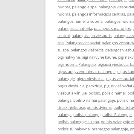
nuoma
,
palangoje spa
,
palangoje viesbuciai
nuoma
,
palangos informacijos centras
,
pal
palangos nameliu nuoma
,
palangos nuom
palangos sanatorija
,
palangos sanatorijos
,
centrai
,
palangos spa viesbutis
,
palangos s
spa
,
Palangos viesbuciai
,
palangos viesbucia
su spa
,
palangos viešbutis
,
palangos viesbu
pigi nakvyne
,
pigi nakvyne kaune
,
pigi nak
pigi nuoma Palangoje
,
pigiausi viesbuciai 
pigus apgyvendinimas palangoje
,
pigus kam
palangoje
,
pigus viesbuciai
,
pigus viesbucia
pigus viesbuciai paryziuje
,
pigūs viešbučiai v
viešbutis vilniuje
,
poilsio
,
poilsio namai
,
poi
palanga
,
poilsio namai palangoje
,
poilsio n
druskininkuose
,
poilsis dviems
,
poilsis liet
palanga
,
poilsis palangoj
,
poilsis Palangoje
,
poilsis palangoje su spa
,
poilsis palangoje 
poilsis su nakvyne
,
pramogos palangoje
,
pr