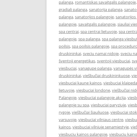
palanga
,
romantiskas savaitgalis palangoje
gradiali palanga
,
sanatorija palanga
,
sanator
palanga
,
sanatorijos palangoje
,
sanatorijos
palangoje
,
savaitgalis palangoje
,
siauliai vie
spa centrai
,
spa centrai lietuvoje
,
spa centra
palangoje
,
spa palanga
,
spa palanga viesbut
poilsis
,
spa poilsis palangoje
,
spa proceduro
druskininkai
,
sveciu namai nidoje
,
sveciu n
šventoji energetikas
,
sventoji viesbuciai
,
sv
viesbuciai
,
vanagupe palanga
,
vanagupės vi
druskininkai
,
viešbučiai druskininkuose
,
vie
viesbuciai kaune kainos
,
viesbuciai klaiped
lietuvoje
,
viesbuciai londone
,
viešbučiai nid
Palangoje
,
viesbuciai palangoje akcija
,
viesb
palangoje su spa
,
viesbuciai paryziuje
,
viesb
rygoje
,
viešbučiai šiauliuose
,
viesbuciai st
varsuvoje
,
viesbuciai vilniaus centre
,
viesbu
kainos
,
viesbuciai vilniuje senamiestyje
,
vie
viesbuciu kainos palangoje
,
viesbuciu kaino