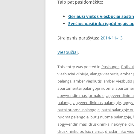
Taip pat pasidomėkite:
Geriausi vietos viešbučiai sostin
Svečius pasitinka įspūdingais 
Straipsnis parašytas:
2014-11-13
Viešbučiai
.
This entry was posted in
Paslaugos
,
Poilsiui
viesbuciai vilniuje
,
alanga viesbutis
,
amber 
palanga
,
amber viesbutis
,
amber viesbutis 
apartamentai palangoje nuoma
,
apartament
apgyvendinimas jurmaloje
,
apgyvendinimas
palanga
,
apgyvendinimas palangoje
,
apgyve
butai nuomai palangoje
,
butai palangoje 
nuoma palangoje
,
butų nuoma palangoje
,
apgyvendinimas
,
druskininkai nakvyne
,
dru
druskininku poilsio namai
,
druskininku vies