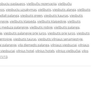
esbuciu paslaugos
,
viešbučių rezervacija
,
viešbučių
mos
,
viesbuciu uzsakymas
,
viešbutis
,
viesbutis alanga
,
viešbutis
adiali palanga
,
viesbutis green
,
viesbutis kaunas
,
viesbutis
angoje
,
viešbutis klaipėda
,
viešbutis klaipėdoje
,
viešbutis
is meduza palangoje
,
viešbutis nidoje
,
viešbutis palanga
,
je
,
viesbutis palangoje prie juros
,
viesbutis prie juros
,
viesbutis
ventojoje
,
viesbutis tauras
,
viesbutis vilniaus senamiestyje
,
ai palangoje
,
vila diemedis palanga
,
vilniaus viesbuciai
,
vilniaus
e viesbuciai
,
vilnius hotel
,
vilnius hotels
,
vilnius viešbučiai
,
vilos
11/13
.