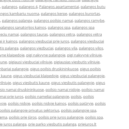
,
palangos
,
palangos 4
,
Palangos apartamentai
,
palangos butu
angos kambariu nuoma
,
palangos kerpe
,
palangos kurortas
,
a
,
palangos palanga
,
palangos poilsio namai
,
palangos ramybe
,
palangos sanatorijos kainos
,
palangos spa
,
palangos spa
veciu namai
,
palangos tauras
,
palangos vėtra
,
palangos vėtra
i ir kainos
,
palangos viesbuciai prie juros
,
palangos viesbuciai
tis palanga
,
palangos viezbuciai
,
palangos vila
,
palangos vilos
,
vyne klaipedoje
,
pigi nakvyne palangoje
,
pigi nakvynė vilniuje
,
kaune
,
pigiausi viesbuciai vilniuje
,
pigiausias viesbutis vilniuje
,
bariai palangoje
,
pigus poilsis druskininkuose
,
pigus poilsis
i kaune
,
pigus viesbuciai klaipedoje
,
pigus viesbuciai palangoje
,
ilniuje
,
pigus viesbutis kaune
,
pigus viesbutis palangoje
,
pigus
lsio namai druskininkuose
,
poilsio namai nidoje
,
poilsio namai
amai prie juros
,
poilsio nameliai palangoje
,
poilsis
,
poilsis
uvoje
,
poilsis nidoje
,
poilsis nidoje kainos
,
poilsis pajūryje
,
poilsis
poilsis palangoje privatus sektorius
,
poilsis palangoje spa
,
ziema
,
poilsis prie jūros
,
poilsis prie juros palangoje
,
poilsis spa
,
ie juros palanga
,
prie parko viesbutis palanga
,
priejuros.lt