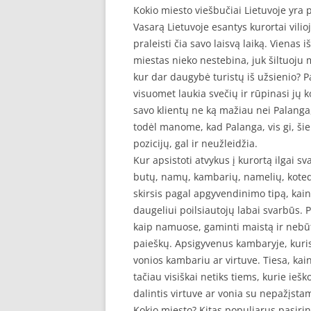
Kokio miesto viešbučiai Lietuvoje yra 
Vasarą Lietuvoje esantys kurortai vilio
praleisti čia savo laisvą laiką. Vienas 
miestas nieko nestebina, juk šiltuoju me
kur dar daugybė turistų iš užsienio? P
visuomet laukia svečių ir rūpinasi jų 
savo klientų ne ką mažiau nei Palanga,
todėl manome, kad Palanga, vis gi, šiek
pozicijų, gal ir neužleidžia.
Kur apsistoti atvykus į kurortą ilgai 
butų, namų, kambarių, namelių, kotedž
skirsis pagal apgyvendinimo tipą, kainą 
daugeliui poilsiautojų labai svarbūs. 
kaip namuose, gaminti maistą ir nebū
paieškų. Apsigyvenus kambaryje, kuri
vonios kambariu ar virtuve. Tiesa, ka
tačiau visiškai netiks tiems, kurie ieš
dalintis virtuve ar vonia su nepažįst
Kokio miesto? Kitas populiarus pasirink