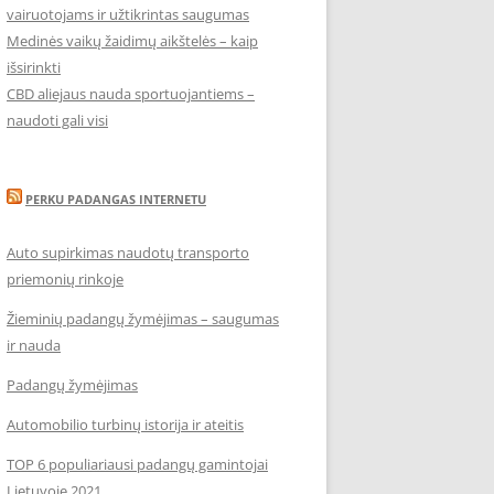
vairuotojams ir užtikrintas saugumas
Medinės vaikų žaidimų aikštelės – kaip
išsirinkti
CBD aliejaus nauda sportuojantiems –
naudoti gali visi
PERKU PADANGAS INTERNETU
Auto supirkimas naudotų transporto
priemonių rinkoje
Žieminių padangų žymėjimas – saugumas
ir nauda
Padangų žymėjimas
Automobilio turbinų istorija ir ateitis
TOP 6 populiariausi padangų gamintojai
Lietuvoje 2021