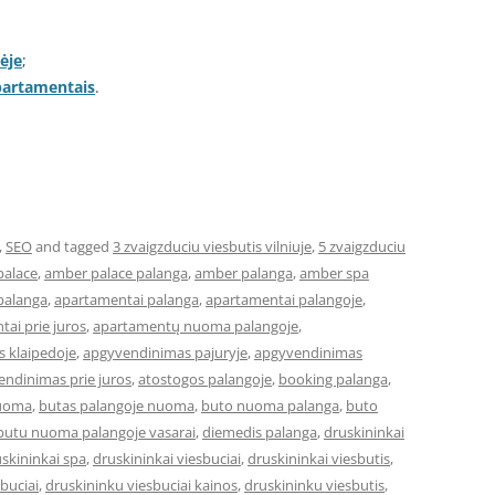
ėje
;
apartamentais
.
,
SEO
and tagged
3 zvaigzduciu viesbutis vilniuje
,
5 zvaigzduciu
palace
,
amber palace palanga
,
amber palanga
,
amber spa
palanga
,
apartamentai palanga
,
apartamentai palangoje
,
ai prie juros
,
apartamentų nuoma palangoje
,
 klaipedoje
,
apgyvendinimas pajuryje
,
apgyvendinimas
ndinimas prie juros
,
atostogos palangoje
,
booking palanga
,
nuoma
,
butas palangoje nuoma
,
buto nuoma palanga
,
buto
butu nuoma palangoje vasarai
,
diemedis palanga
,
druskininkai
skininkai spa
,
druskininkai viesbuciai
,
druskininkai viesbutis
,
buciai
,
druskininku viesbuciai kainos
,
druskininku viesbutis
,