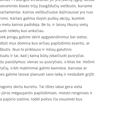
konominės klasės trijų žvaigždučių viešbutis, kuriame
partamentai. Kainos viešbučiuose dažniausiai yra nuo
ims. Kartais galima išvysti puikių akcijų, kuomet
 metu kainos padidėja. Be to, ir laisvų likusių vietų
vuoti reikėtų kuo anksčiau.
 kiek pinigų galime skirti apgyvendinimui bei vietos,
albūt mus domina kuo arčiau paplūdimio esantis, ar
ešbutis. Nuo to priklauso ir mūsų galutinis
alu ir tai, kad į kainą būtų įskaičiuoti pusryčiai.
du pasiūlymus: vienas su pusryčiais, o kitas be. Viešint
yčių, o kiti maitinimai galimi kavinėse, baruose ar
s galime laisvai planuoti savo laiką ir neskubėti grįžti
ogoms skirtu kurortu. Tai išties labai gera vieta
rie jūros mėgaujantis paplūdimiais, miesto renginiais ir
 pajūrio sostine, todėl poilsis čia visuomet bus