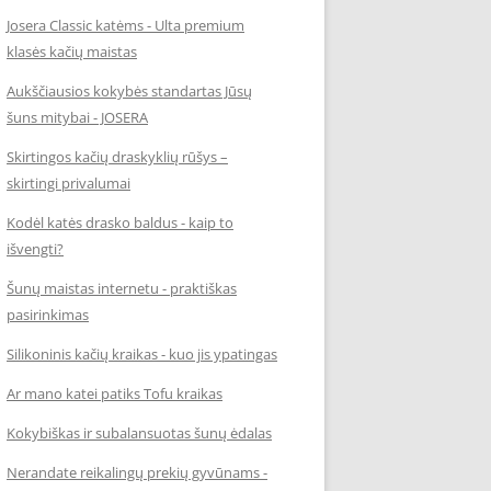
Josera Classic katėms - Ulta premium
klasės kačių maistas
Aukščiausios kokybės standartas Jūsų
šuns mitybai - JOSERA
Skirtingos kačių draskyklių rūšys –
skirtingi privalumai
Kodėl katės drasko baldus - kaip to
išvengti?
Šunų maistas internetu - praktiškas
pasirinkimas
Silikoninis kačių kraikas - kuo jis ypatingas
Ar mano katei patiks Tofu kraikas
Kokybiškas ir subalansuotas šunų ėdalas
Nerandate reikalingų prekių gyvūnams -