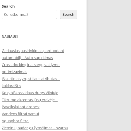
Search
Search
NAUJAUSI
Geriausias pasirinkimas parduodant
automobilį – Auto supirkimas
Cross-docking ir atsargų valdymo
optimizavimas
Išskirtinio vyrų stiliaus atributas –
kaklaraištis
Kokybiškos vidaus durys Vilniuje
Tikrumo akcentas Jūsų erdvėje –
Paveikslai ant drobės:
Vandens filtrai namui
Aquaphor filtrai
Žieminių padangų žymėjimas – svarbu