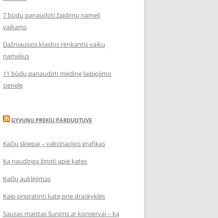
7 būdų panaudoti žaidimų namelį
vaikams
Dažniausios klaidos renkantis vaikų
namelius
11 būdų panaudoti medinę laipiojimo
sienelę
GYVUNU PREKIU PARDUOTUVE
Kačių skiepai – vakcinacijos grafikas
Ką naudinga žinoti apie kates
Kačių auklėjimas
Kaip pripratinti katę prie draskyklės
Sausas maistas šunims ar konservai – ką