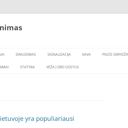
inimas
SAI
DRAUDIMAS
SIGNALIZACIJA
KAVA
PIGŪS SKRYDŽIA
LBIMAI
STATYBA
VEŽA Į ORO UOSTUS
ietuvoje yra populiariausi