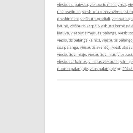
viesbuciu paieska
,
viesbuciu pasiulymai
,
vi
rezervavimas
,
viesbuciu rezervavimo siste
druskininkai
,
viešbutis gradiali
,
viesbutis gr
kaune
,
viešbutis kerpė
,
viesbutis kerpe pal
lietuva
,
viesbutis meduza palanga
,
viesbut
viesbutis palanga kainos
,
viešbutis palango
spa palanga
,
viesbutis sventoji
,
viesbutis s
viešbutis vilniuje
,
viešbutis vilnius
,
viezbuci
viesbuciai kainos
,
vilniaus viesbutis
,
vilniuj
nuoma palangoje
,
vilos palangoje
on
2014/