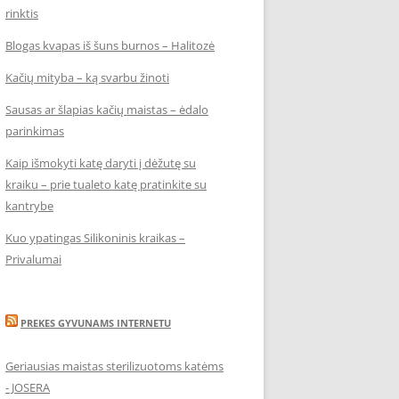
rinktis
Blogas kvapas iš šuns burnos – Halitozė
Kačių mityba – ką svarbu žinoti
Sausas ar šlapias kačių maistas – ėdalo
parinkimas
Kaip išmokyti katę daryti į dėžutę su
kraiku – prie tualeto katę pratinkite su
kantrybe
Kuo ypatingas Silikoninis kraikas –
Privalumai
PREKES GYVUNAMS INTERNETU
Geriausias maistas sterilizuotoms katėms
- JOSERA