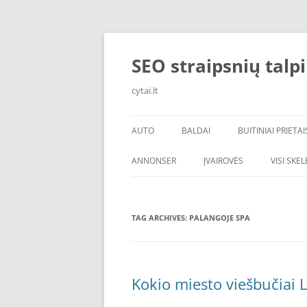
Skip
to
content
SEO straipsnių talp
cytai.lt
AUTO
BALDAI
BUITINIAI PRIETAI
PADANGOS
ANNONSER
ĮVAIROVĖS
VISI SKE
TAG ARCHIVES:
PALANGOJE SPA
Kokio miesto viešbučiai L