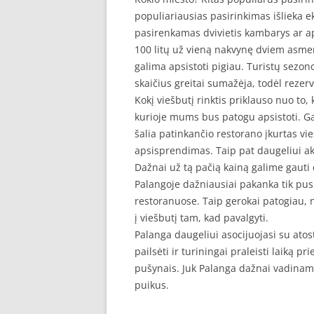
populiariausias pasirinkimas išlieka e
pasirenkamas dvivietis kambarys ar a
100 litų už vieną nakvynę dviem asmen
galima apsistoti pigiau. Turistų sezono
skaičius greitai sumažėja, todėl rezer
Kokį viešbutį rinktis priklauso nuo to,
kurioje mums bus patogu apsistoti. G
šalia patinkančio restorano įkurtas vi
apsisprendimas. Taip pat daugeliui aktu
Dažnai už tą pačią kainą galime gauti 
Palangoje dažniausiai pakanka tik pusr
restoranuose. Taip gerokai patogiau, ne
į viešbutį tam, kad pavalgyti.
Palanga daugeliui asocijuojasi su atost
pailsėti ir turiningai praleisti laiką p
pušynais. Juk Palanga dažnai vadinama
puikus.