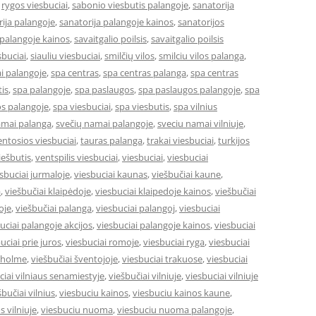
,
rygos viesbuciai
,
sabonio viesbutis palangoje
,
sanatorija
ija palangoje
,
sanatorija palangoje kainos
,
sanatorijos
 palangoje kainos
,
savaitgalio poilsis
,
savaitgalio poilsis
sbuciai
,
siauliu viesbuciai
,
smilčių vilos
,
smilciu vilos palanga
,
i palangoje
,
spa centras
,
spa centras palanga
,
spa centras
is
,
spa palangoje
,
spa paslaugos
,
spa paslaugos palangoje
,
spa
s palangoje
,
spa viesbuciai
,
spa viesbutis
,
spa vilnius
amai palanga
,
svečių namai palangoje
,
sveciu namai vilniuje
,
entosios viesbuciai
,
tauras palanga
,
trakai viesbuciai
,
turkijos
ešbutis
,
ventspilis viesbuciai
,
viesbuciai
,
viesbuciai
sbuciai jurmaloje
,
viesbuciai kaunas
,
viešbučiai kaune
,
a
,
viešbučiai klaipėdoje
,
viesbuciai klaipedoje kainos
,
viešbučiai
oje
,
viešbučiai palanga
,
viesbuciai palangoj
,
viesbuciai
uciai palangoje akcijos
,
viesbuciai palangoje kainos
,
viesbuciai
uciai prie juros
,
viesbuciai romoje
,
viesbuciai ryga
,
viesbuciai
okholme
,
viešbučiai šventojoje
,
viesbuciai trakuose
,
viesbuciai
ciai vilniaus senamiestyje
,
viešbučiai vilniuje
,
viesbuciai vilniuje
šbučiai vilnius
,
viesbuciu kainos
,
viesbuciu kainos kaune
,
s vilniuje
,
viesbuciu nuoma
,
viesbuciu nuoma palangoje
,