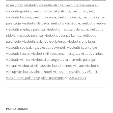
uzsakymas
,
viešbutis
,
viesbutis alanga
,
viešbutis druskininkai
,
viešbutis gradiali
,
viesbutis gradiali palanga
,
viesbutis green
,
viesbutis kaunas
,
viesbutis kaune
,
viešbutis kerpė
,
viesbutis kerpe
palangoje
,
viešbutis klaipėda
,
viešbutis klaipėdoje
,
viešbutis lietuva
,
viesbutis meduza palanga
,
viesbutis meduza palangoje
,
viešbutis
nidoje
,
viešbutis palanga
,
viesbutis palanga kainos
,
viešbutis
palangoje
,
viesbutis palangoje prie juros
,
viesbutis prie juros
,
viesbutis spa palanga
,
viesbutis sventoji
,
viesbutis sventojoje
,
viesbutis tauras
,
viesbutis vilniaus senamiestyje
,
viešbutis vilniuje
,
viešbutis vilnius
,
viezbuciai palangoje
,
vila diemedis palanga
,
vilniaus viesbuciai
,
vilniaus viesbuciai kainos
,
vilniaus viesbutis
,
vilniuje viesbuciai
,
vilnius hotel
,
vilnius hotels
,
vilnius viešbučiai
,
vilos nuoma palangoje
,
vilos palangoje
on
2014/11/13
.
PASIDALINIMUI