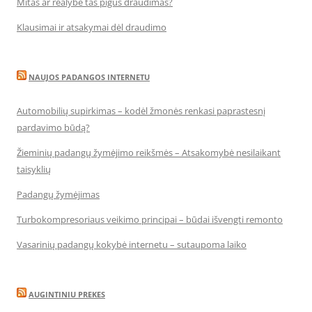
Mitas ar realybė tas pigus draudimas?
Klausimai ir atsakymai dėl draudimo
NAUJOS PADANGOS INTERNETU
Automobilių supirkimas – kodėl žmonės renkasi paprastesnį
pardavimo būdą?
Žieminių padangų žymėjimo reikšmės – Atsakomybė nesilaikant
taisyklių
Padangų žymėjimas
Turbokompresoriaus veikimo principai – būdai išvengti remonto
Vasarinių padangų kokybė internetu – sutaupoma laiko
AUGINTINIU PREKES