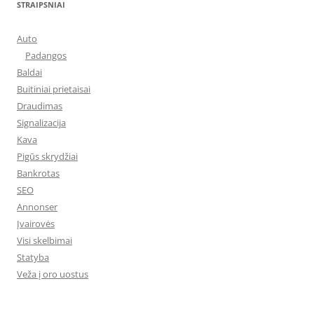
STRAIPSNIAI
Auto
Padangos
Baldai
Buitiniai prietaisai
Draudimas
Signalizacija
Kava
Pigūs skrydžiai
Bankrotas
SEO
Annonser
Įvairovės
Visi skelbimai
Statyba
Veža į oro uostus