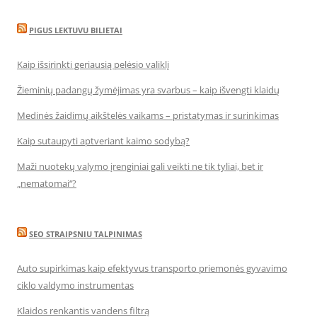
PIGUS LEKTUVU BILIETAI
Kaip išsirinkti geriausią pelėsio valiklį
Žieminių padangų žymėjimas yra svarbus – kaip išvengti klaidų
Medinės žaidimų aikštelės vaikams – pristatymas ir surinkimas
Kaip sutaupyti aptveriant kaimo sodybą?
Maži nuotekų valymo įrenginiai gali veikti ne tik tyliai, bet ir
„nematomai‘‘?
SEO STRAIPSNIU TALPINIMAS
Auto supirkimas kaip efektyvus transporto priemonės gyvavimo
ciklo valdymo instrumentas
Klaidos renkantis vandens filtrą