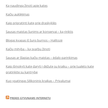
Ką naudinga žinoti apie kates
Kačių auklėjimas
Kaip pripratinti katę prie draskyklės
Sausas maistas šunims ar konservai – ką rinktis
Blogas kvapas iš šuns burnos – Halitozė
Kačių mityba – ką svarbu žinoti
Sausas ar šlapias kačių maistas – ėdalo parinkimas
Kaip išmokyti katę daryti į dėžutę su kraiku – prie tualeto katę
pratinkite su kantrybe
Kuo ypatingas Silikoninis kraikas – Privalumai
PREKES GYVUNAMS INTERNETU