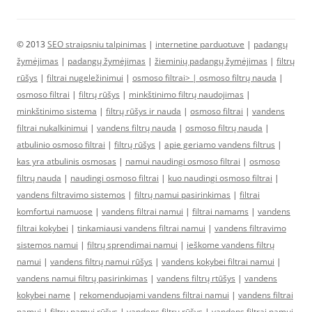
© 2013
SEO straipsniu talpinimas
|
internetine parduotuve
|
padangų
žymėjimas
|
padangų žymėjimas
|
žieminių padangų žymėjimas
|
filtrų
rūšys
|
filtrai nugeležinimui
|
osmoso filtrai> |
osmoso filtrų nauda
|
osmoso filtrai
|
filtrų rūšys
|
minkštinimo filtrų naudojimas
|
minkštinimo sistema
|
filtrų rūšys ir nauda
|
osmoso filtrai
|
vandens
filtrai nukalkinimui
|
vandens filtrų nauda
|
osmoso filtrų nauda
|
atbulinio osmoso filtrai
|
filtrų rūšys
|
apie geriamo vandens filtrus
|
kas yra atbulinis osmosas
|
namui naudingi osmoso filtrai
|
osmoso
filtrų nauda
|
naudingi osmoso filtrai
|
kuo naudingi osmoso filtrai
|
vandens filtravimo sistemos
|
filtrų namui pasirinkimas
|
filtrai
komfortui namuose
|
vandens filtrai namui
|
filtrai namams
|
vandens
filtrai kokybei
|
tinkamiausi vandens filtrai namui
|
vandens filtravimo
sistemos namui
|
filtrų sprendimai namui
|
ieškome vandens filtrų
namui
|
vandens filtrų namui rūšys
|
vandens kokybei filtrai namui
|
vandens namui filtrų pasirinkimas
|
vandens filtrų rtūšys
|
vandens
kokybei name
|
rekomenduojami vandens filtrai namui
|
vandens filtrai
namui
|
filtrų namui rūšys
|
vandens filtrų rūšys
|
vandens filtrai namui