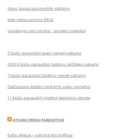
Nano danga automobilio stiklams
Kaip veikia osmoso filtrai
Vandenyje rasti nitratai - poveikis sveikatai
5 būdų panaudoti lauko namelį vaikams
2026 6 būdų panaudoti žaidimų aikšteles vaikams
7 būdų panaudoti žaidimų namelį vaikams
Dažniausios klaidos renkantis vaikų namelius
11 būdų panaudoti medinę laipiojimo sienelę
GYVUNU PREKIU PARDUOTUVE
Kačių skiepai – vakcinacijos grafikas