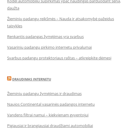
Kodėl automobilių supirkimas ypač naudingas parduodant seną,
daužtą
Žieminių padangų reikšmės – Nauda ir atsakomybė pažeidus
taisykles
Renkantis padangas žymėjimas yra svarbus
Vasarinių padangų pirkimo internetu privalumai
Svarbus padangų protektoriaus raštas – atkreipkite dėmesį
DRAUDIMAS INTERNETU
Žieminių padangų žymėjimas ir draudimas
Naujos Continental vasarinės padangos internetu
Vandens filtrai namui – kiekvienam gyventojui
Pigiausiai ir brangiausiai draudžiami automobiliai