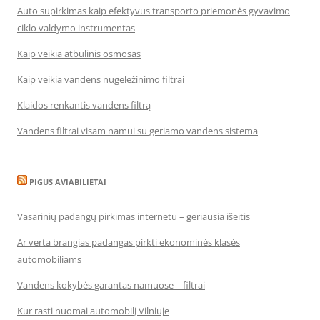
Auto supirkimas kaip efektyvus transporto priemonės gyvavimo
ciklo valdymo instrumentas
Kaip veikia atbulinis osmosas
Kaip veikia vandens nugeležinimo filtrai
Klaidos renkantis vandens filtrą
Vandens filtrai visam namui su geriamo vandens sistema
PIGUS AVIABILIETAI
Vasarinių padangų pirkimas internetu – geriausia išeitis
Ar verta brangias padangas pirkti ekonominės klasės
automobiliams
Vandens kokybės garantas namuose – filtrai
Kur rasti nuomai automobilį Vilniuje