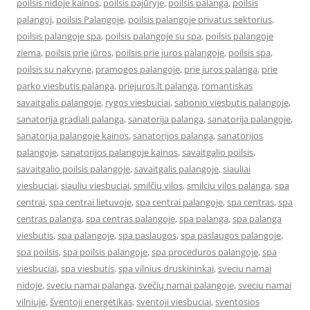
poilsis nidoje kainos
,
poilsis pajūryje
,
poilsis palanga
,
poilsis
palangoj
,
poilsis Palangoje
,
poilsis palangoje privatus sektorius
,
poilsis palangoje spa
,
poilsis palangoje su spa
,
poilsis palangoje
ziema
,
poilsis prie jūros
,
poilsis prie juros palangoje
,
poilsis spa
,
poilsis su nakvyne
,
pramogos palangoje
,
prie juros palanga
,
prie
parko viesbutis palanga
,
priejuros.lt palanga
,
romantiskas
savaitgalis palangoje
,
rygos viesbuciai
,
sabonio viesbutis palangoje
,
sanatorija gradiali palanga
,
sanatorija palanga
,
sanatorija palangoje
,
sanatorija palangoje kainos
,
sanatorijos palanga
,
sanatorijos
palangoje
,
sanatorijos palangoje kainos
,
savaitgalio poilsis
,
savaitgalio poilsis palangoje
,
savaitgalis palangoje
,
siauliai
viesbuciai
,
siauliu viesbuciai
,
smilčių vilos
,
smilciu vilos palanga
,
spa
centrai
,
spa centrai lietuvoje
,
spa centrai palangoje
,
spa centras
,
spa
centras palanga
,
spa centras palangoje
,
spa palanga
,
spa palanga
viesbutis
,
spa palangoje
,
spa paslaugos
,
spa paslaugos palangoje
,
spa poilsis
,
spa poilsis palangoje
,
spa proceduros palangoje
,
spa
viesbuciai
,
spa viesbutis
,
spa vilnius druskininkai
,
sveciu namai
nidoje
,
sveciu namai palanga
,
svečių namai palangoje
,
sveciu namai
vilniuje
,
šventoji energetikas
,
sventoji viesbuciai
,
sventosios