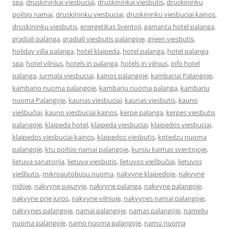
spa
,
druskininkai viesbuciai
,
druskininkai viesbutis
,
druskininku
poilsio namai
,
druskininku viesbuciai
,
druskininku viesbuciai kainos
,
druskininku viesbutis
,
energetikas šventoji
,
gamanta hotel palanga
,
gradiali palanga
,
gradiali viesbutis palangoje
,
green viesbutis
,
holiday villa palanga
,
hotel klaipeda
,
hotel palanga
,
hotel palanga
spa
,
hotel vilnius
,
hotels in palanga
,
hotels in vilnius
,
info hotel
palanga
,
jurmala viesbuciai
,
kainos palangoje
,
kambariai Palangoje
,
kambario nuoma palangoje
,
kambariu nuoma palanga
,
kambariu
nuoma Palangoje
,
kaunas viesbuciai
,
kaunas viesbutis
,
kauno
viešbučiai
,
kauno viesbuciai kainos
,
kerpė palanga
,
kerpes viesbutis
palangoje
,
klaipeda hotel
,
klaipeda viesbuciai
,
klaipedos viesbuciai
,
klaipedos viesbuciai kainos
,
klaipedos viesbutis
,
kotedzu nuoma
palangoje
,
ktu poilsio namai palangoje
,
kursiu kaimas sventojoje
,
lietuva sanatorija
,
lietuva viesbutis
,
lietuvos viešbučiai
,
lietuvos
viešbutis
,
mikroautobusu nuoma
,
nakvyne klaipedoje
,
nakvynė
nidoje
,
nakvyne pajuryje
,
nakvyne palanga
,
nakvyne palangoje
,
nakvyne prie juros
,
nakvyne vilniuje
,
nakvynes namai palangoje
,
nakvynes palangoje
,
namai palangoje
,
namas palangoje
,
namelių
nuoma palangoje
,
namo nuoma palangoje
,
namu nuoma