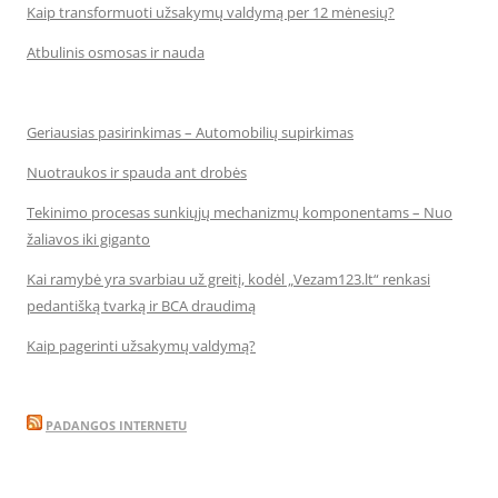
Kaip transformuoti užsakymų valdymą per 12 mėnesių?
Atbulinis osmosas ir nauda
Geriausias pasirinkimas – Automobilių supirkimas
Nuotraukos ir spauda ant drobės
Tekinimo procesas sunkiųjų mechanizmų komponentams – Nuo
žaliavos iki giganto
Kai ramybė yra svarbiau už greitį, kodėl „Vezam123.lt“ renkasi
pedantišką tvarką ir BCA draudimą
Kaip pagerinti užsakymų valdymą?
PADANGOS INTERNETU