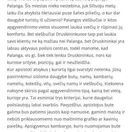
Palanga. Šis miestas nieko nestebina, juk šiltuoju metų
laiku čia atvyksta tikriausiai puse šalies piliečių, o kur dar
daugybė turistų iš užsienio? Palangos viešbučiai ir kitos
apgyvendinimo vietos visuomet laukia svečių ir rūpinasi jų
komfortu. Bet viešbučiai Druskininkuose taip pat laukia
savo klientų ne ką mažiau nei Palanga, bet Druskininkai yra
labiau aktyvaus poilsio centras, todėl manome, kad
Palanga, vis gi, šiek tiek lenkia Druskininkus, nors kai
kuriose srityse, pozicijų, gal ir neužleidžia.
Kur apsistoti atvykus į kurortą ilgai svarstyti netenka. Jūsų
pasirinkimui siūloma daugybė butų, namų, kambarių,
namelių, kotedžų, vilų, svečių namų ir viešbučių. Kiekviena
nakvynė skirsis pagal apgyvendinimo tipą, kainą bei vietą,
kurioje yra. Tai esminiai trys kriterijai, kurie daugeliui
poilsiautojų labai svarbūs. Pavyzdžiui, apsistojus bute
galima bus patiems jaustis kaip namuose, gaminti maistą ir
nebūti priklausomiems nuo maitinimo grafiko ar kavinių
paieškų. Apsigyvenus kambaryje, kuris nuomojamas bute