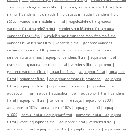
|
namui naudingi osmoso filtrai
|
namui geriausi osmoso filtrai
|
filtrai
namui
|
vandens filtrų nauda
|
filtrų rūšys ir nauda
|
vandens filtrų
rūšys
|
vandens minkštinimo filtrai
|
nugeležinimo filtrų nauda
|
vandens filtrai nugeležinimui
|
vandens minkštinimo filtrų nauda
|
vandens filtrų rūšys
|
nugeležinimo ir vandens monkštinimo filtrai
|
vandens nukalkinimo filtrai
|
vandens filtrai
|
geriamo vandens
sistemos
|
osmoso filtrų nauda
|
atbulinio osmoso filtrai
|
seo
straipsniu talpinimas
|
aquaphor vandens filtrai
|
aquaphor filtrai
|
osmoso filtrų nauda
|
osmoso filtrai
|
vandens filtrai aquaphor
|
geriamo vandens filtrai
|
aquaphor filtrai
|
aquaphor filtrai
|
aquaphor
filtrai
|
aquaphor filtrai
|
aquaphor namams ir pramonei
|
aquaphor
filtrai
|
aquaphor filtrai
|
aquaphor filtrų nauda
|
aquaphor filtrai
|
aquapgor filtrai ir nauda
|
aquaphor filtrai
|
aquaphor filtrai
|
vandens
filtrai
|
aquaphor filtrai
|
vandens filtru rusys
|
aquaphor s800
|
aquaphor ro-101s
|
aquaphor ro-102s
|
aquapgor s550
|
aquaphor
s1000
|
namui ir biurui aquaphor filtrai
|
namams ir biurui aquaphor
filtrai
|
kodel aquaphor filtrai
|
aquaphor filtrai
|
vandens filtrai
|
aquaphor filtrai
|
aquaphor ro-101s
|
aquaphor ro-202s
|
aquaphor ro-