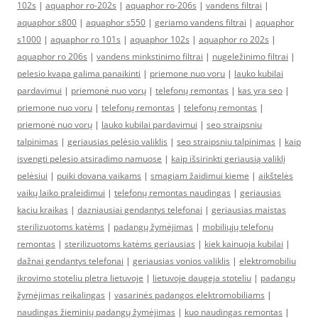
102s
|
aquaphor ro-202s
|
aquaphor ro-206s
|
vandens filtrai
|
aquaphor s800
|
aquaphor s550
|
geriamo vandens filtrai
|
aquaphor
s1000
|
aquaphor ro 101s
|
aquaphor 102s
|
aquaphor ro 202s
|
aquaphor ro 206s
|
vandens minkstinimo filtrai
|
nugeležinimo filtrai
|
pelesio kvapa galima panaikinti
|
priemone nuo voru
|
lauko kubilai
pardavimui
|
priemonė nuo vorų
|
telefonų remontas
|
kas yra seo
|
priemone nuo voru
|
telefonų remontas
|
telefonų remontas
|
priemonė nuo vorų
|
lauko kubilai pardavimui
|
seo straipsniu
talpinimas
|
geriausias pelėsio valiklis
|
seo straipsniu talpinimas
|
kaip
isvengti pelesio atsiradimo namuose
|
kaip išsirinkti geriausią valiklį
pelėsiui
|
puiki dovana vaikams
|
smagiam žaidimui kieme
|
aikštelės
vaikų laiko praleidimui
|
telefonų remontas naudingas
|
geriausias
kaciu kraikas
|
dazniausiai gendantys telefonai
|
geriausias maistas
sterilizuotoms katėms
|
padangų žymėjimas
|
mobiliųjų telefonų
remontas
|
sterilizuotoms katėms geriausias
|
kiek kainuoja kubilai
|
dažnai gendantys telefonai
|
geriausias vonios valiklis
|
elektromobiliu
ikrovimo stoteliu pletra lietuvoje
|
lietuvoje daugeja stoteliu
|
padangų
žymėjimas reikalingas
|
vasarinės padangos elektromobiliams
|
naudingas žieminių padangų žymėjimas
|
kuo naudingas remontas
|