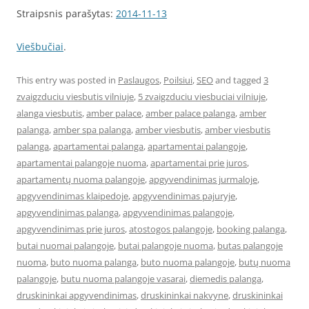
Straipsnis parašytas:
2014-11-13
Viešbučiai
.
This entry was posted in
Paslaugos
,
Poilsiui
,
SEO
and tagged
3
zvaigzduciu viesbutis vilniuje
,
5 zvaigzduciu viesbuciai vilniuje
,
alanga viesbutis
,
amber palace
,
amber palace palanga
,
amber
palanga
,
amber spa palanga
,
amber viesbutis
,
amber viesbutis
palanga
,
apartamentai palanga
,
apartamentai palangoje
,
apartamentai palangoje nuoma
,
apartamentai prie juros
,
apartamentų nuoma palangoje
,
apgyvendinimas jurmaloje
,
apgyvendinimas klaipedoje
,
apgyvendinimas pajuryje
,
apgyvendinimas palanga
,
apgyvendinimas palangoje
,
apgyvendinimas prie juros
,
atostogos palangoje
,
booking palanga
,
butai nuomai palangoje
,
butai palangoje nuoma
,
butas palangoje
nuoma
,
buto nuoma palanga
,
buto nuoma palangoje
,
butų nuoma
palangoje
,
butu nuoma palangoje vasarai
,
diemedis palanga
,
druskininkai apgyvendinimas
,
druskininkai nakvyne
,
druskininkai