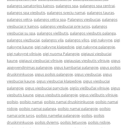
palangos sanatorijos kainos
,
palangos spa
,
palangos spa centrai
,
palangos spa viesbutis
,
palangos sveciu namai
,
palangos tauras
,
palangos vėtra
,
palangos vėtra spa
,
Palangos viesbuciai
,
palangos
viesbuciai ir kainos
,
palangos viesbuciai prie juros
,
palangos
viesbuciai su spa
,
palangos viešbutis
,
palangos viesbutis palanga
,
palangos viezbuciai
,
palangos vila
,
palangos vilos
,
pigi nakvyne
,
pigi
nakvyne kaune
,
pigi nakvyne klaipedoje
,
pigi nakvyne palangoje
,
pigi nakvynė vilniuje
,
pigi nuoma Palangoje
,
pigiausi viesbuciai
kaune
,
pigiausi viesbuciai vilniuje
,
pigiausias viesbutis vilniuje
,
pigus
apgyvendinimas palangoje
,
pigus kambariai palangoje
,
pigus poilsis
druskininkuose
,
pigus poilsis palangoje
,
pigus viesbuciai
,
pigus
viesbuciai kaune
,
pigus viesbuciai klaipedoje
,
pigus viesbuciai
palangoje
,
pigus viesbuciai paryziuje
,
pigūs viešbučiai vilniuje
,
pigus
viesbutis kaune
,
pigus viesbutis palangoje
,
pigus viešbutis vilniuje
,
poilsio
,
poilsio namai
,
poilsio namai druskininkuose
,
poilsio namai
nidoje
,
poilsio namai palanga
,
poilsio namai palangoje
,
poilsio
namai prie juros
,
poilsio nameliai palangoje
,
poilsis
,
poilsis
druskininkuose
,
poilsis dviems
,
poilsis lietuvoje
,
poilsis nidoje
,