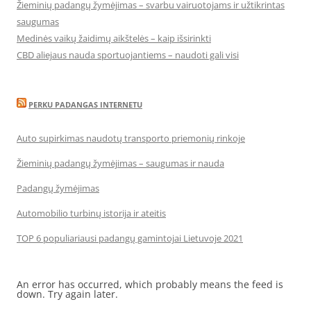
Žieminių padangų žymėjimas – svarbu vairuotojams ir užtikrintas
saugumas
Medinės vaikų žaidimų aikštelės – kaip išsirinkti
CBD aliejaus nauda sportuojantiems – naudoti gali visi
PERKU PADANGAS INTERNETU
Auto supirkimas naudotų transporto priemonių rinkoje
Žieminių padangų žymėjimas – saugumas ir nauda
Padangų žymėjimas
Automobilio turbinų istorija ir ateitis
TOP 6 populiariausi padangų gamintojai Lietuvoje 2021
An error has occurred, which probably means the feed is
down. Try again later.