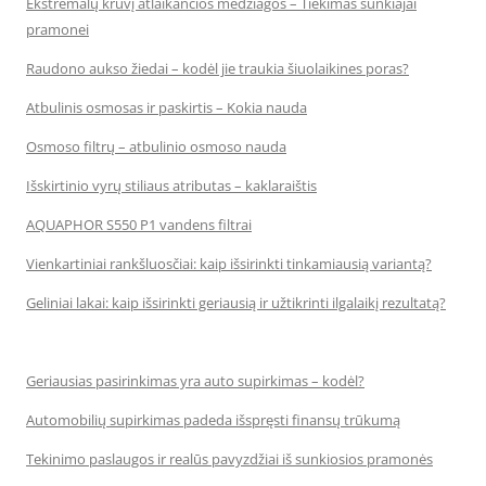
Ekstremalų krūvį atlaikančios medžiagos – Tiekimas sunkiajai
pramonei
Raudono aukso žiedai – kodėl jie traukia šiuolaikines poras?
Atbulinis osmosas ir paskirtis – Kokia nauda
Osmoso filtrų – atbulinio osmoso nauda
Išskirtinio vyrų stiliaus atributas – kaklaraištis
AQUAPHOR S550 P1 vandens filtrai
Vienkartiniai rankšluosčiai: kaip išsirinkti tinkamiausią variantą?
Geliniai lakai: kaip išsirinkti geriausią ir užtikrinti ilgalaikį rezultatą?
Geriausias pasirinkimas yra auto supirkimas – kodėl?
Automobilių supirkimas padeda išspręsti finansų trūkumą
Tekinimo paslaugos ir realūs pavyzdžiai iš sunkiosios pramonės