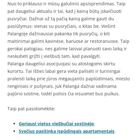
Nuo to priklauso ir mūsų galutinis apsisprendimas. Taip
pat daugeliui aktualu ir tai, kad į kainą būtų įskaičiuoti
pusryčiai. Dažnai už tą pačią kainą galime gauti du
pasiūlymus: vienas su pusryčiais, o kitas be. Viešint
Palangoje dažniausiai pakanka tik pusryčių, o kiti
maitinimai galimi kavinėse, baruose ar restoranuose. Taip
gerokai patogiau, nes galime laisvai planuoti savo laiką ir
neskubėti grįžti į viešbutį tam, kad pavalgyti.
Palanga daugeliui asocijuojasi su atostogoms skirtu
kurortu. Tai išties labai gera vieta pailsėti ir turiningai
praleisti laiką prie jūros mėgaujantis paplūdimiais, miesto
renginiais ir pušynais. Juk Palanga dažnai vadinama
pajūrio sostine, todėl poilsis čia visuomet bus puikus.
Taip pat pasidomėkite:
Geriausi vietos viešbučiai sostinėje
;
Svečius pasitinka įspūdingais apartamentais
.