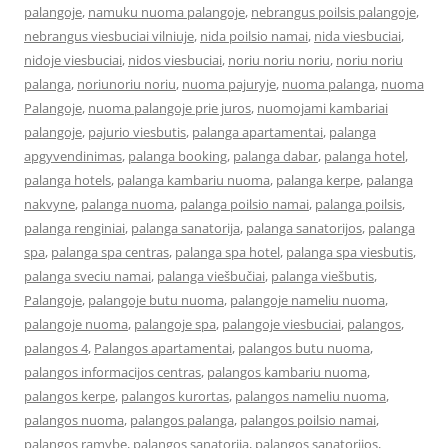
palangoje
,
namuku nuoma palangoje
,
nebrangus poilsis palangoje
,
nebrangus viesbuciai vilniuje
,
nida poilsio namai
,
nida viesbuciai
,
nidoje viesbuciai
,
nidos viesbuciai
,
noriu noriu noriu
,
noriu noriu
palanga
,
noriunoriu noriu
,
nuoma pajuryje
,
nuoma palanga
,
nuoma
Palangoje
,
nuoma palangoje prie juros
,
nuomojami kambariai
palangoje
,
pajurio viesbutis
,
palanga apartamentai
,
palanga
apgyvendinimas
,
palanga booking
,
palanga dabar
,
palanga hotel
,
palanga hotels
,
palanga kambariu nuoma
,
palanga kerpe
,
palanga
nakvyne
,
palanga nuoma
,
palanga poilsio namai
,
palanga poilsis
,
palanga renginiai
,
palanga sanatorija
,
palanga sanatorijos
,
palanga
spa
,
palanga spa centras
,
palanga spa hotel
,
palanga spa viesbutis
,
palanga sveciu namai
,
palanga viešbučiai
,
palanga viešbutis
,
Palangoje
,
palangoje butu nuoma
,
palangoje nameliu nuoma
,
palangoje nuoma
,
palangoje spa
,
palangoje viesbuciai
,
palangos
,
palangos 4
,
Palangos apartamentai
,
palangos butu nuoma
,
palangos informacijos centras
,
palangos kambariu nuoma
,
palangos kerpe
,
palangos kurortas
,
palangos nameliu nuoma
,
palangos nuoma
,
palangos palanga
,
palangos poilsio namai
,
palangos ramybe
,
palangos sanatorija
,
palangos sanatorijos
,