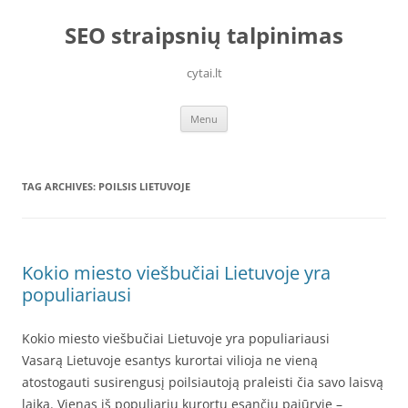
Skip
to
SEO straipsnių talpinimas
content
cytai.lt
Menu
TAG ARCHIVES:
POILSIS LIETUVOJE
Kokio miesto viešbučiai Lietuvoje yra
populiariausi
Kokio miesto viešbučiai Lietuvoje yra populiariausi
Vasarą Lietuvoje esantys kurortai vilioja ne vieną
atostogauti susirengusį poilsiautoją praleisti čia savo laisvą
laiką. Vienas iš populiarių kurortų esančių pajūryje –