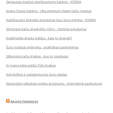
Geriausias maistas sterilizuotoms katėms - JOSERA
Josera Classic katėms - Ulta premium klasės kačių maistas
Aukščiausios kokybės standartas Jūsų šuns mitybai - JOSERA
Skirtingos kačių draskyklių rūšys – skirtingi privalumai
Kodėl katės drasko baldus - kaip to išvengti?
Šunų maistas internetu - praktiškas pasirinkimas
Silikoninis kačių kraikas - kuo jis ypatingas
Ar mano katei patiks Tofu kraikas
Kokybiškas ir subalansuotas šunų ėdalas
Nerandate reikalingų prekių gyvūnams - internetinė parduotuvė
NAUJOS PADANGOS