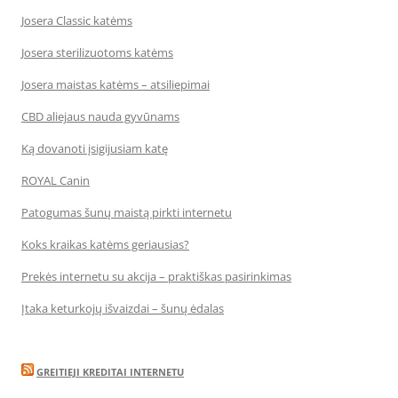
Josera Classic katėms
Josera sterilizuotoms katėms
Josera maistas katėms – atsiliepimai
CBD aliejaus nauda gyvūnams
Ką dovanoti įsigijusiam katę
ROYAL Canin
Patogumas šunų maistą pirkti internetu
Koks kraikas katėms geriausias?
Prekės internetu su akcija – praktiškas pasirinkimas
Įtaka keturkojų išvaizdai – šunų ėdalas
GREITIEJI KREDITAI INTERNETU