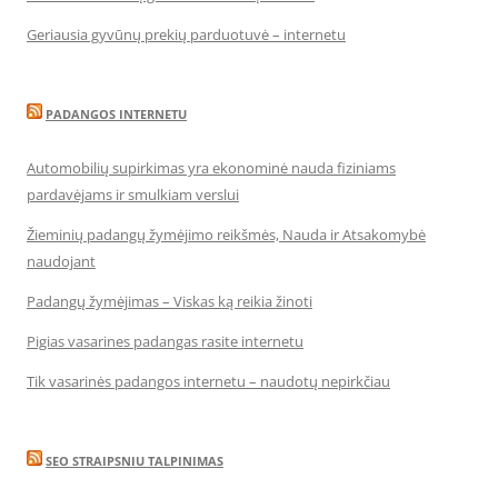
Geriausia gyvūnų prekių parduotuvė – internetu
PADANGOS INTERNETU
Automobilių supirkimas yra ekonominė nauda fiziniams
pardavėjams ir smulkiam verslui
Žieminių padangų žymėjimo reikšmės, Nauda ir Atsakomybė
naudojant
Padangų žymėjimas – Viskas ką reikia žinoti
Pigias vasarines padangas rasite internetu
Tik vasarinės padangos internetu – naudotų nepirkčiau
SEO STRAIPSNIU TALPINIMAS