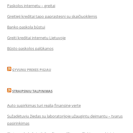
Paskolos internetu – greitai
Greitieji kreditai tapo paprastesni su skaičiuoklėmis
Banko paskola būstui
Greiti kreditai internetu Lietuvoje
Būsto paskolos palūkanos
GYVUNU PREKES PIGIAU
STRAIPSNIU TALPINIMAS
Auto supirkimas turi realią finansinę vertę
Sužadėtuvių žiedas su laboratorijoje užaugintu deimantu – tvarus
pasirinkimas