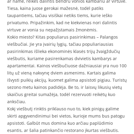
ar name, reikės dalintis bendru vonios kambariu ar virtuve.
Tiesa, kaina juose gerokai mažesnė, todėl patiks
taupantiems, tačiau visiškai netiks tiems, kurie ieško
privatumo. Pripažinkim, kad ne kiekvienas nori dalintis
virtuve ar vonia su nepažįstamais žmonėmis.
Kokio miesto? Kitas populiarus pasirinkimas – Palangos
viešbučiai. Jie yra įvairių lygių, tačiau populiariausias
pasirinkimas išlieka ekonominės klasės trijų žvaigždučių
viešbutis, kuriame pasirenkamas dvivietis kambarys ar
apartamentai. Kainos viešbučiuose dažniausiai yra nuo 100
litų už vieną nakvynę dviem asmenims. Kartais galima
išvysti puikių akcijų, kuomet galima apsistoti pigiau. Turistų
sezono metu kainos padidėja. Be to, ir laisvų likusių vietų
skaičius greitai sumažėja, todėl rezervuoti reikėtų kuo
anksčiau.
Kokį viešbutį rinktis priklauso nuo to, kiek pinigų galime
skirti apgyvendinimui bei vietos, kurioje mums bus patogu
apsistoti. Galbūt mus domina kuo arčiau paplūdimio
esantis, ar šalia patinkančio restorano įkurtas viešbutis.