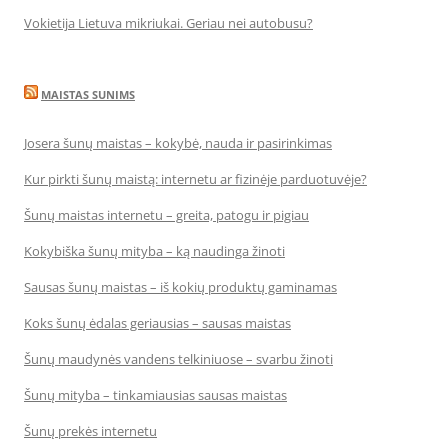
Vokietija Lietuva mikriukai. Geriau nei autobusu?
MAISTAS SUNIMS
Josera šunų maistas – kokybė, nauda ir pasirinkimas
Kur pirkti šunų maistą: internetu ar fizinėje parduotuvėje?
Šunų maistas internetu – greita, patogu ir pigiau
Kokybiška šunų mityba – ką naudinga žinoti
Sausas šunų maistas – iš kokių produktų gaminamas
Koks šunų ėdalas geriausias – sausas maistas
Šunų maudynės vandens telkiniuose – svarbu žinoti
Šunų mityba – tinkamiausias sausas maistas
Šunų prekės internetu