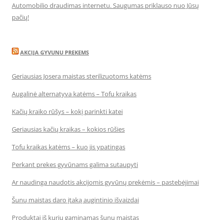
Automobilio draudimas internetu. Saugumas priklauso nuo Jūsų
pačių!
AKCIJA GYVUNU PREKEMS
Geriausias Josera maistas sterilizuotoms katėms
Augalinė alternatyva katėms – Tofu kraikas
Kačių kraiko rūšys – kokį parinkti katei
Geriausias kačių kraikas – kokios rūšies
Tofu kraikas katėms – kuo jis ypatingas
Perkant prekes gyvūnams galima sutaupyti
Ar naudinga naudotis akcijomis gyvūnų prekėmis – pastebėjimai
Šunų maistas daro įtaką augintinio išvaizdai
Produktai iš kurių gaminamas šunų maistas