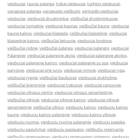
viesbuciai
,
tauras palanga
,
trakai viesbuciai
,
turkijos viesbuciai
,
vanagupe palanga
,
vanagupės viešbutis
,
ventspilis viesbuciai
,
viesbuciai
,
viesbuciai druskininkai
,
viešbučiai druskininkuose
,
viesbuciai jurmaloje
,
viesbuciai kaunas
,
viešbučiai kaune
,
viesbuciai
kaune kainos
,
viesbuciai klaipeda
,
viešbučiai klaipėdoje
,
viesbuciai
klaipedoje kainos
,
viešbučiai lietuvoje
,
viesbuciai londone
,
viešbučiai nidoje
,
viešbučiai palanga
,
viesbuciai palangoj
,
viesbuciai
Palangoje
,
viesbuciai palangoje akcija
,
viesbuciai palangoje akcijos
,
viesbuciai palangoje kainos
,
viesbuciai palangoje su spa
,
viesbuciai
paryziuje
,
viesbuciai prie juros
,
viesbuciai romoje
,
viesbuciai ryga
,
viesbuciai rygoje
,
viešbučiai šiauliuose
,
viesbuciai stokholme
,
viešbučiai šventojoje
,
viesbuciai trakuose
,
viesbuciai varsuvoje
,
viesbuciai vilniaus centre
,
viesbuciai vilniaus senamiestyje
,
viešbučiai vilniuje
,
viesbuciai vilniuje kainos
,
viesbuciai vilniuje
senamiestyje
,
viešbučiai vilnius
,
viesbuciu kainos
,
viesbuciu kainos
kaune
,
viesbuciu kainos palangoje
,
viesbuciu kainos vilniuje
,
viesbuciu nuoma
,
viesbuciu nuoma palangoje
,
viesbuciu paieska
,
viesbuciu pasiulymai
,
viesbuciu paslaugos
,
viešbučių rezervacija
,
viešbučių rezervavimas
,
viesbuciu rezervavimo sistemos
,
viesbuciu