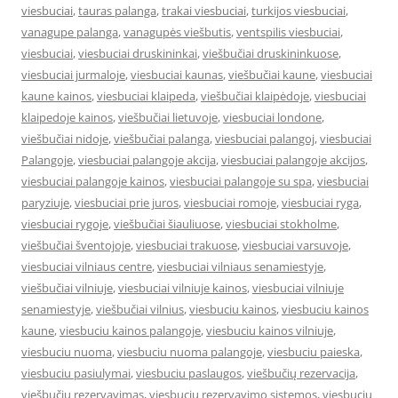
viesbuciai
,
tauras palanga
,
trakai viesbuciai
,
turkijos viesbuciai
,
vanagupe palanga
,
vanagupės viešbutis
,
ventspilis viesbuciai
,
viesbuciai
,
viesbuciai druskininkai
,
viešbučiai druskininkuose
,
viesbuciai jurmaloje
,
viesbuciai kaunas
,
viešbučiai kaune
,
viesbuciai
kaune kainos
,
viesbuciai klaipeda
,
viešbučiai klaipėdoje
,
viesbuciai
klaipedoje kainos
,
viešbučiai lietuvoje
,
viesbuciai londone
,
viešbučiai nidoje
,
viešbučiai palanga
,
viesbuciai palangoj
,
viesbuciai
Palangoje
,
viesbuciai palangoje akcija
,
viesbuciai palangoje akcijos
,
viesbuciai palangoje kainos
,
viesbuciai palangoje su spa
,
viesbuciai
paryziuje
,
viesbuciai prie juros
,
viesbuciai romoje
,
viesbuciai ryga
,
viesbuciai rygoje
,
viešbučiai šiauliuose
,
viesbuciai stokholme
,
viešbučiai šventojoje
,
viesbuciai trakuose
,
viesbuciai varsuvoje
,
viesbuciai vilniaus centre
,
viesbuciai vilniaus senamiestyje
,
viešbučiai vilniuje
,
viesbuciai vilniuje kainos
,
viesbuciai vilniuje
senamiestyje
,
viešbučiai vilnius
,
viesbuciu kainos
,
viesbuciu kainos
kaune
,
viesbuciu kainos palangoje
,
viesbuciu kainos vilniuje
,
viesbuciu nuoma
,
viesbuciu nuoma palangoje
,
viesbuciu paieska
,
viesbuciu pasiulymai
,
viesbuciu paslaugos
,
viešbučių rezervacija
,
viešbučių rezervavimas
,
viesbuciu rezervavimo sistemos
,
viesbuciu