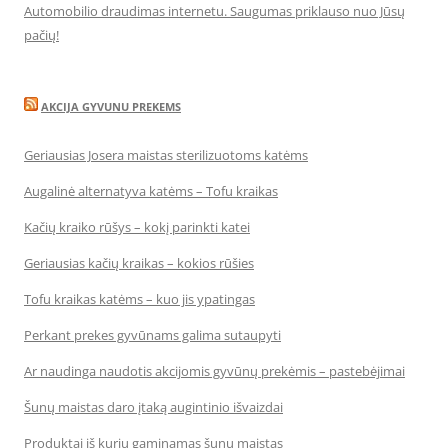
Automobilio draudimas internetu. Saugumas priklauso nuo Jūsų
pačių!
AKCIJA GYVUNU PREKEMS
Geriausias Josera maistas sterilizuotoms katėms
Augalinė alternatyva katėms – Tofu kraikas
Kačių kraiko rūšys – kokį parinkti katei
Geriausias kačių kraikas – kokios rūšies
Tofu kraikas katėms – kuo jis ypatingas
Perkant prekes gyvūnams galima sutaupyti
Ar naudinga naudotis akcijomis gyvūnų prekėmis – pastebėjimai
Šunų maistas daro įtaką augintinio išvaizdai
Produktai iš kurių gaminamas šunų maistas