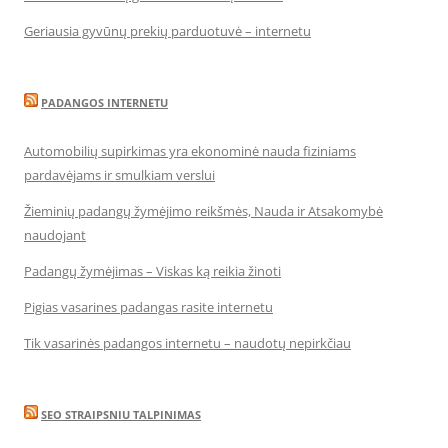
Geriausia gyvūnų prekių parduotuvė – internetu
PADANGOS INTERNETU
Automobilių supirkimas yra ekonominė nauda fiziniams
pardavėjams ir smulkiam verslui
Žieminių padangų žymėjimo reikšmės, Nauda ir Atsakomybė
naudojant
Padangų žymėjimas – Viskas ką reikia žinoti
Pigias vasarines padangas rasite internetu
Tik vasarinės padangos internetu – naudotų nepirkčiau
SEO STRAIPSNIU TALPINIMAS