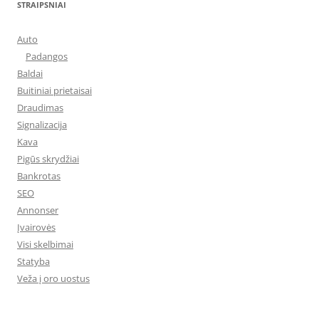
STRAIPSNIAI
Auto
Padangos
Baldai
Buitiniai prietaisai
Draudimas
Signalizacija
Kava
Pigūs skrydžiai
Bankrotas
SEO
Annonser
Įvairovės
Visi skelbimai
Statyba
Veža į oro uostus