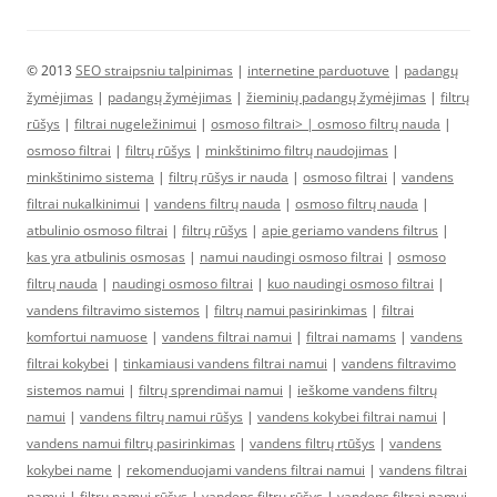
© 2013
SEO straipsniu talpinimas
|
internetine parduotuve
|
padangų
žymėjimas
|
padangų žymėjimas
|
žieminių padangų žymėjimas
|
filtrų
rūšys
|
filtrai nugeležinimui
|
osmoso filtrai> |
osmoso filtrų nauda
|
osmoso filtrai
|
filtrų rūšys
|
minkštinimo filtrų naudojimas
|
minkštinimo sistema
|
filtrų rūšys ir nauda
|
osmoso filtrai
|
vandens
filtrai nukalkinimui
|
vandens filtrų nauda
|
osmoso filtrų nauda
|
atbulinio osmoso filtrai
|
filtrų rūšys
|
apie geriamo vandens filtrus
|
kas yra atbulinis osmosas
|
namui naudingi osmoso filtrai
|
osmoso
filtrų nauda
|
naudingi osmoso filtrai
|
kuo naudingi osmoso filtrai
|
vandens filtravimo sistemos
|
filtrų namui pasirinkimas
|
filtrai
komfortui namuose
|
vandens filtrai namui
|
filtrai namams
|
vandens
filtrai kokybei
|
tinkamiausi vandens filtrai namui
|
vandens filtravimo
sistemos namui
|
filtrų sprendimai namui
|
ieškome vandens filtrų
namui
|
vandens filtrų namui rūšys
|
vandens kokybei filtrai namui
|
vandens namui filtrų pasirinkimas
|
vandens filtrų rtūšys
|
vandens
kokybei name
|
rekomenduojami vandens filtrai namui
|
vandens filtrai
namui
|
filtrų namui rūšys
|
vandens filtrų rūšys
|
vandens filtrai namui