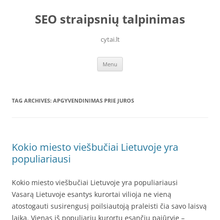
Skip
to
SEO straipsnių talpinimas
content
cytai.lt
Menu
TAG ARCHIVES:
APGYVENDINIMAS PRIE JUROS
Kokio miesto viešbučiai Lietuvoje yra
populiariausi
Kokio miesto viešbučiai Lietuvoje yra populiariausi
Vasarą Lietuvoje esantys kurortai vilioja ne vieną
atostogauti susirengusį poilsiautoją praleisti čia savo laisvą
laiką. Vienas iš populiarių kurortų esančių pajūryje –