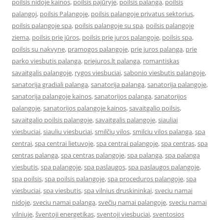
poilsis nidoje kainos
,
poilsis pajūryje
,
poilsis palanga
,
poilsis
palangoj
,
poilsis Palangoje
,
poilsis palangoje privatus sektorius
,
poilsis palangoje spa
,
poilsis palangoje su spa
,
poilsis palangoje
ziema
,
poilsis prie jūros
,
poilsis prie juros palangoje
,
poilsis spa
,
poilsis su nakvyne
,
pramogos palangoje
,
prie juros palanga
,
prie
parko viesbutis palanga
,
priejuros.lt palanga
,
romantiskas
savaitgalis palangoje
,
rygos viesbuciai
,
sabonio viesbutis palangoje
,
sanatorija gradiali palanga
,
sanatorija palanga
,
sanatorija palangoje
,
sanatorija palangoje kainos
,
sanatorijos palanga
,
sanatorijos
palangoje
,
sanatorijos palangoje kainos
,
savaitgalio poilsis
,
savaitgalio poilsis palangoje
,
savaitgalis palangoje
,
siauliai
viesbuciai
,
siauliu viesbuciai
,
smilčių vilos
,
smilciu vilos palanga
,
spa
centrai
,
spa centrai lietuvoje
,
spa centrai palangoje
,
spa centras
,
spa
centras palanga
,
spa centras palangoje
,
spa palanga
,
spa palanga
viesbutis
,
spa palangoje
,
spa paslaugos
,
spa paslaugos palangoje
,
spa poilsis
,
spa poilsis palangoje
,
spa proceduros palangoje
,
spa
viesbuciai
,
spa viesbutis
,
spa vilnius druskininkai
,
sveciu namai
nidoje
,
sveciu namai palanga
,
svečių namai palangoje
,
sveciu namai
vilniuje
,
šventoji energetikas
,
sventoji viesbuciai
,
sventosios