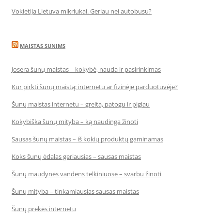
Vokietija Lietuva mikriukai. Geriau nei autobusu?
MAISTAS SUNIMS
Josera šunų maistas – kokybė, nauda ir pasirinkimas
Kur pirkti šunų maistą: internetu ar fizinėje parduotuvėje?
Šunų maistas internetu – greita, patogu ir pigiau
Kokybiška šunų mityba – ką naudinga žinoti
Sausas šunų maistas – iš kokių produktų gaminamas
Koks šunų ėdalas geriausias – sausas maistas
Šunų maudynės vandens telkiniuose – svarbu žinoti
Šunų mityba – tinkamiausias sausas maistas
Šunų prekės internetu