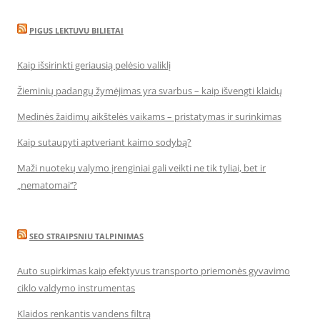
PIGUS LEKTUVU BILIETAI
Kaip išsirinkti geriausią pelėsio valiklį
Žieminių padangų žymėjimas yra svarbus – kaip išvengti klaidų
Medinės žaidimų aikštelės vaikams – pristatymas ir surinkimas
Kaip sutaupyti aptveriant kaimo sodybą?
Maži nuotekų valymo įrenginiai gali veikti ne tik tyliai, bet ir
„nematomai‘‘?
SEO STRAIPSNIU TALPINIMAS
Auto supirkimas kaip efektyvus transporto priemonės gyvavimo
ciklo valdymo instrumentas
Klaidos renkantis vandens filtrą