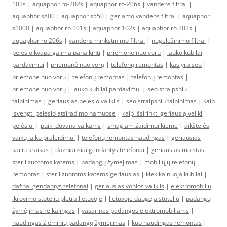
102s
|
aquaphor ro-202s
|
aquaphor ro-206s
|
vandens filtrai
|
aquaphor s800
|
aquaphor s550
|
geriamo vandens filtrai
|
aquaphor
s1000
|
aquaphor ro 101s
|
aquaphor 102s
|
aquaphor ro 202s
|
aquaphor ro 206s
|
vandens minkstinimo filtrai
|
nugeležinimo filtrai
|
pelesio kvapa galima panaikinti
|
priemone nuo voru
|
lauko kubilai
pardavimui
|
priemonė nuo vorų
|
telefonų remontas
|
kas yra seo
|
priemone nuo voru
|
telefonų remontas
|
telefonų remontas
|
priemonė nuo vorų
|
lauko kubilai pardavimui
|
seo straipsniu
talpinimas
|
geriausias pelėsio valiklis
|
seo straipsniu talpinimas
|
kaip
isvengti pelesio atsiradimo namuose
|
kaip išsirinkti geriausią valiklį
pelėsiui
|
puiki dovana vaikams
|
smagiam žaidimui kieme
|
aikštelės
vaikų laiko praleidimui
|
telefonų remontas naudingas
|
geriausias
kaciu kraikas
|
dazniausiai gendantys telefonai
|
geriausias maistas
sterilizuotoms katėms
|
padangų žymėjimas
|
mobiliųjų telefonų
remontas
|
sterilizuotoms katėms geriausias
|
kiek kainuoja kubilai
|
dažnai gendantys telefonai
|
geriausias vonios valiklis
|
elektromobiliu
ikrovimo stoteliu pletra lietuvoje
|
lietuvoje daugeja stoteliu
|
padangų
žymėjimas reikalingas
|
vasarinės padangos elektromobiliams
|
naudingas žieminių padangų žymėjimas
|
kuo naudingas remontas
|