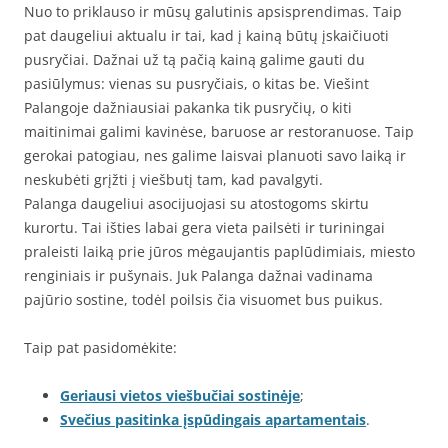
Nuo to priklauso ir mūsų galutinis apsisprendimas. Taip
pat daugeliui aktualu ir tai, kad į kainą būtų įskaičiuoti
pusryčiai. Dažnai už tą pačią kainą galime gauti du
pasiūlymus: vienas su pusryčiais, o kitas be. Viešint
Palangoje dažniausiai pakanka tik pusryčių, o kiti
maitinimai galimi kavinėse, baruose ar restoranuose. Taip
gerokai patogiau, nes galime laisvai planuoti savo laiką ir
neskubėti grįžti į viešbutį tam, kad pavalgyti.
Palanga daugeliui asocijuojasi su atostogoms skirtu
kurortu. Tai išties labai gera vieta pailsėti ir turiningai
praleisti laiką prie jūros mėgaujantis paplūdimiais, miesto
renginiais ir pušynais. Juk Palanga dažnai vadinama
pajūrio sostine, todėl poilsis čia visuomet bus puikus.
Taip pat pasidomėkite:
Geriausi vietos viešbučiai sostinėje
;
Svečius pasitinka įspūdingais apartamentais
.