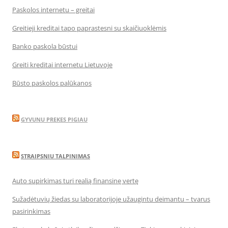
Paskolos internetu – greitai
Greitieji kreditai tapo paprastesni su skaičiuoklėmis
Banko paskola būstui
Greiti kreditai internetu Lietuvoje
Būsto paskolos palūkanos
GYVUNU PREKES PIGIAU
STRAIPSNIU TALPINIMAS
Auto supirkimas turi realią finansinę vertę
Sužadėtuvių žiedas su laboratorijoje užaugintu deimantu – tvarus
pasirinkimas