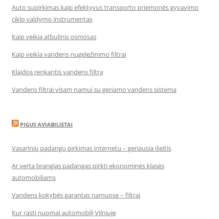
Auto supirkimas kaip efektyvus transporto priemonės gyvavimo
ciklo valdymo instrumentas
Kaip veikia atbulinis osmosas
Kaip veikia vandens nugeležinimo filtrai
Klaidos renkantis vandens filtrą
Vandens filtrai visam namui su geriamo vandens sistema
PIGUS AVIABILIETAI
Vasarinių padangų pirkimas internetu – geriausia išeitis
Ar verta brangias padangas pirkti ekonominės klasės
automobiliams
Vandens kokybės garantas namuose – filtrai
Kur rasti nuomai automobilį Vilniuje