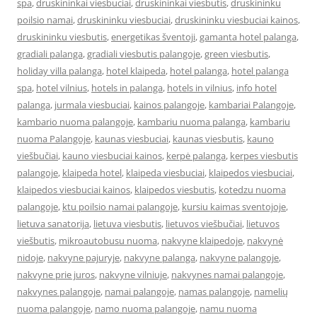
spa
,
druskininkai viesbuciai
,
druskininkai viesbutis
,
druskininku
poilsio namai
,
druskininku viesbuciai
,
druskininku viesbuciai kainos
,
druskininku viesbutis
,
energetikas šventoji
,
gamanta hotel palanga
,
gradiali palanga
,
gradiali viesbutis palangoje
,
green viesbutis
,
holiday villa palanga
,
hotel klaipeda
,
hotel palanga
,
hotel palanga
spa
,
hotel vilnius
,
hotels in palanga
,
hotels in vilnius
,
info hotel
palanga
,
jurmala viesbuciai
,
kainos palangoje
,
kambariai Palangoje
,
kambario nuoma palangoje
,
kambariu nuoma palanga
,
kambariu
nuoma Palangoje
,
kaunas viesbuciai
,
kaunas viesbutis
,
kauno
viešbučiai
,
kauno viesbuciai kainos
,
kerpė palanga
,
kerpes viesbutis
palangoje
,
klaipeda hotel
,
klaipeda viesbuciai
,
klaipedos viesbuciai
,
klaipedos viesbuciai kainos
,
klaipedos viesbutis
,
kotedzu nuoma
palangoje
,
ktu poilsio namai palangoje
,
kursiu kaimas sventojoje
,
lietuva sanatorija
,
lietuva viesbutis
,
lietuvos viešbučiai
,
lietuvos
viešbutis
,
mikroautobusu nuoma
,
nakvyne klaipedoje
,
nakvynė
nidoje
,
nakvyne pajuryje
,
nakvyne palanga
,
nakvyne palangoje
,
nakvyne prie juros
,
nakvyne vilniuje
,
nakvynes namai palangoje
,
nakvynes palangoje
,
namai palangoje
,
namas palangoje
,
namelių
nuoma palangoje
,
namo nuoma palangoje
,
namu nuoma