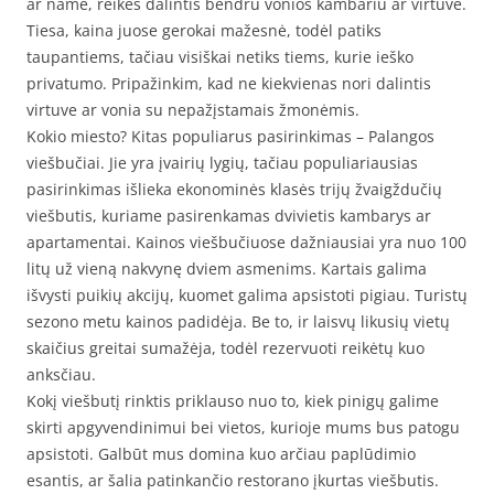
ar name, reikės dalintis bendru vonios kambariu ar virtuve.
Tiesa, kaina juose gerokai mažesnė, todėl patiks
taupantiems, tačiau visiškai netiks tiems, kurie ieško
privatumo. Pripažinkim, kad ne kiekvienas nori dalintis
virtuve ar vonia su nepažįstamais žmonėmis.
Kokio miesto? Kitas populiarus pasirinkimas – Palangos
viešbučiai. Jie yra įvairių lygių, tačiau populiariausias
pasirinkimas išlieka ekonominės klasės trijų žvaigždučių
viešbutis, kuriame pasirenkamas dvivietis kambarys ar
apartamentai. Kainos viešbučiuose dažniausiai yra nuo 100
litų už vieną nakvynę dviem asmenims. Kartais galima
išvysti puikių akcijų, kuomet galima apsistoti pigiau. Turistų
sezono metu kainos padidėja. Be to, ir laisvų likusių vietų
skaičius greitai sumažėja, todėl rezervuoti reikėtų kuo
anksčiau.
Kokį viešbutį rinktis priklauso nuo to, kiek pinigų galime
skirti apgyvendinimui bei vietos, kurioje mums bus patogu
apsistoti. Galbūt mus domina kuo arčiau paplūdimio
esantis, ar šalia patinkančio restorano įkurtas viešbutis.