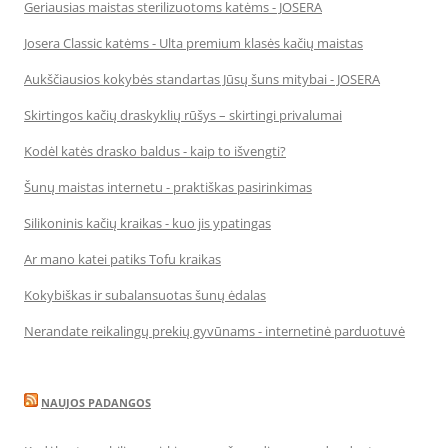
Geriausias maistas sterilizuotoms katėms - JOSERA
Josera Classic katėms - Ulta premium klasės kačių maistas
Aukščiausios kokybės standartas Jūsų šuns mitybai - JOSERA
Skirtingos kačių draskyklių rūšys – skirtingi privalumai
Kodėl katės drasko baldus - kaip to išvengti?
Šunų maistas internetu - praktiškas pasirinkimas
Silikoninis kačių kraikas - kuo jis ypatingas
Ar mano katei patiks Tofu kraikas
Kokybiškas ir subalansuotas šunų ėdalas
Nerandate reikalingų prekių gyvūnams - internetinė parduotuvė
NAUJOS PADANGOS