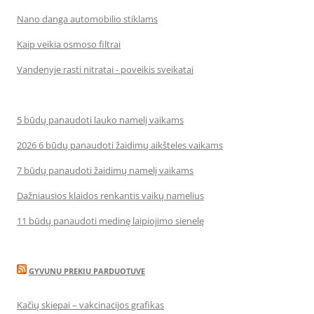
Nano danga automobilio stiklams
Kaip veikia osmoso filtrai
Vandenyje rasti nitratai - poveikis sveikatai
5 būdų panaudoti lauko namelį vaikams
2026 6 būdų panaudoti žaidimų aikšteles vaikams
7 būdų panaudoti žaidimų namelį vaikams
Dažniausios klaidos renkantis vaikų namelius
11 būdų panaudoti medinę laipiojimo sienelę
GYVUNU PREKIU PARDUOTUVE
Kačių skiepai – vakcinacijos grafikas