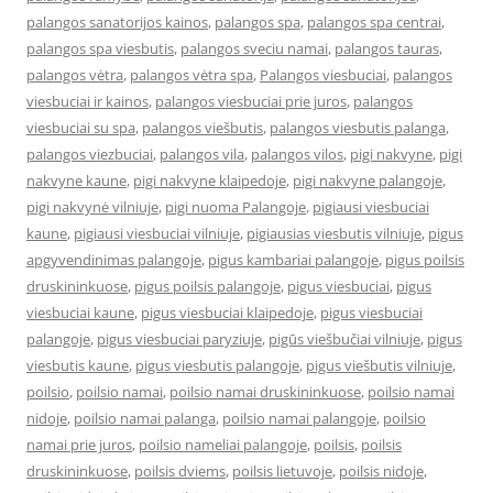
palangos sanatorijos kainos
,
palangos spa
,
palangos spa centrai
,
palangos spa viesbutis
,
palangos sveciu namai
,
palangos tauras
,
palangos vėtra
,
palangos vėtra spa
,
Palangos viesbuciai
,
palangos
viesbuciai ir kainos
,
palangos viesbuciai prie juros
,
palangos
viesbuciai su spa
,
palangos viešbutis
,
palangos viesbutis palanga
,
palangos viezbuciai
,
palangos vila
,
palangos vilos
,
pigi nakvyne
,
pigi
nakvyne kaune
,
pigi nakvyne klaipedoje
,
pigi nakvyne palangoje
,
pigi nakvynė vilniuje
,
pigi nuoma Palangoje
,
pigiausi viesbuciai
kaune
,
pigiausi viesbuciai vilniuje
,
pigiausias viesbutis vilniuje
,
pigus
apgyvendinimas palangoje
,
pigus kambariai palangoje
,
pigus poilsis
druskininkuose
,
pigus poilsis palangoje
,
pigus viesbuciai
,
pigus
viesbuciai kaune
,
pigus viesbuciai klaipedoje
,
pigus viesbuciai
palangoje
,
pigus viesbuciai paryziuje
,
pigūs viešbučiai vilniuje
,
pigus
viesbutis kaune
,
pigus viesbutis palangoje
,
pigus viešbutis vilniuje
,
poilsio
,
poilsio namai
,
poilsio namai druskininkuose
,
poilsio namai
nidoje
,
poilsio namai palanga
,
poilsio namai palangoje
,
poilsio
namai prie juros
,
poilsio nameliai palangoje
,
poilsis
,
poilsis
druskininkuose
,
poilsis dviems
,
poilsis lietuvoje
,
poilsis nidoje
,