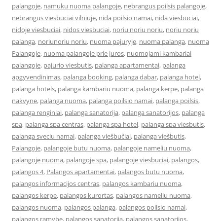
palangoje
,
namuku nuoma palangoje
,
nebrangus poilsis palangoje
,
nebrangus viesbuciai vilniuje
,
nida poilsio namai
,
nida viesbuciai
,
nidoje viesbuciai
,
nidos viesbuciai
,
noriu noriu noriu
,
noriu noriu
palanga
,
noriunoriu noriu
,
nuoma pajuryje
,
nuoma palanga
,
nuoma
Palangoje
,
nuoma palangoje prie juros
,
nuomojami kambariai
palangoje
,
pajurio viesbutis
,
palanga apartamentai
,
palanga
apgyvendinimas
,
palanga booking
,
palanga dabar
,
palanga hotel
,
palanga hotels
,
palanga kambariu nuoma
,
palanga kerpe
,
palanga
nakvyne
,
palanga nuoma
,
palanga poilsio namai
,
palanga poilsis
,
palanga renginiai
,
palanga sanatorija
,
palanga sanatorijos
,
palanga
spa
,
palanga spa centras
,
palanga spa hotel
,
palanga spa viesbutis
,
palanga sveciu namai
,
palanga viešbučiai
,
palanga viešbutis
,
Palangoje
,
palangoje butu nuoma
,
palangoje nameliu nuoma
,
palangoje nuoma
,
palangoje spa
,
palangoje viesbuciai
,
palangos
,
palangos 4
,
Palangos apartamentai
,
palangos butu nuoma
,
palangos informacijos centras
,
palangos kambariu nuoma
,
palangos kerpe
,
palangos kurortas
,
palangos nameliu nuoma
,
palangos nuoma
,
palangos palanga
,
palangos poilsio namai
,
palangos ramybe
,
palangos sanatorija
,
palangos sanatorijos
,