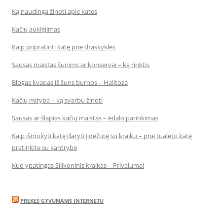
Ką naudinga žinoti apie kates
Kačių auklėjimas
Kaip pripratinti katę prie draskyklės
Sausas maistas šunims ar konservai – ką rinktis
Blogas kvapas iš šuns burnos – Halitozė
Kačių mityba – ką svarbu žinoti
Sausas ar šlapias kačių maistas – ėdalo parinkimas
Kaip išmokyti katę daryti į dėžutę su kraiku – prie tualeto katę
pratinkite su kantrybe
Kuo ypatingas Silikoninis kraikas – Privalumai
PREKES GYVUNAMS INTERNETU