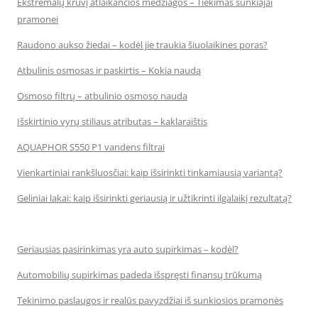
Ekstremalų krūvį atlaikančios medžiagos – Tiekimas sunkiajai
pramonei
Raudono aukso žiedai – kodėl jie traukia šiuolaikines poras?
Atbulinis osmosas ir paskirtis – Kokia nauda
Osmoso filtrų – atbulinio osmoso nauda
Išskirtinio vyrų stiliaus atributas – kaklaraištis
AQUAPHOR S550 P1 vandens filtrai
Vienkartiniai rankšluosčiai: kaip išsirinkti tinkamiausią variantą?
Geliniai lakai: kaip išsirinkti geriausią ir užtikrinti ilgalaikį rezultatą?
Geriausias pasirinkimas yra auto supirkimas – kodėl?
Automobilių supirkimas padeda išspręsti finansų trūkumą
Tekinimo paslaugos ir realūs pavyzdžiai iš sunkiosios pramonės