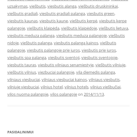
uzsakymas
,
viešbutis
,
viesbutis alanga
,
viešbutis druskininkai
,
viešbutis gradiali
,
viesbutis gradiali palanga
,
viesbutis green
,
viesbutis kaunas
,
viesbutis kaune
,
viešbutis kerpė
,
viesbutis kerpe
palangoje
,
viešbutis klaipėda
,
viešbutis klaipėdoje
,
viešbutis lietuva
,
viesbutis meduza palanga
,
viesbutis meduza palangoje
,
viešbutis
nidoje
,
viešbutis palanga
,
viesbutis palanga kainos
,
viešbutis
palangoje
,
viesbutis palangoje prie juros
,
viesbutis prie juros
,
viesbutis spa palanga
,
viesbutis sventoji
,
viesbutis sventojoje
,
viesbutis tauras
,
viesbutis vilniaus senamiestyje
,
viešbutis vilniuje
,
viešbutis vilnius
,
viezbuciai palangoje
,
vila diemedis palanga
,
vilniaus viesbuciai
,
vilniaus viesbuciai kainos
,
vilniaus viesbutis
,
vilniuje viesbuciai
,
vilnius hotel
,
vilnius hotels
,
vilnius viešbučiai
,
vilos nuoma palangoje
,
vilos palangoje
on
2014/11/13
.
PASIDALINIMUI