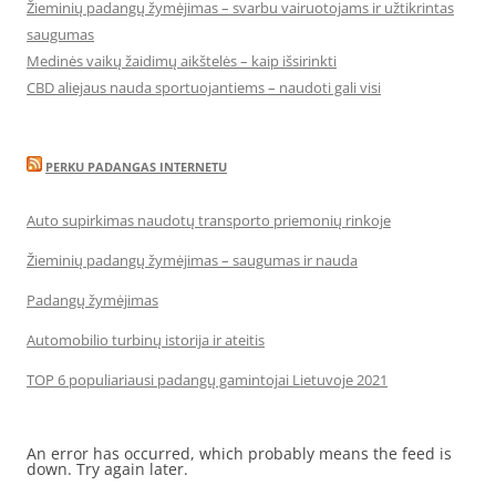
Žieminių padangų žymėjimas – svarbu vairuotojams ir užtikrintas
saugumas
Medinės vaikų žaidimų aikštelės – kaip išsirinkti
CBD aliejaus nauda sportuojantiems – naudoti gali visi
PERKU PADANGAS INTERNETU
Auto supirkimas naudotų transporto priemonių rinkoje
Žieminių padangų žymėjimas – saugumas ir nauda
Padangų žymėjimas
Automobilio turbinų istorija ir ateitis
TOP 6 populiariausi padangų gamintojai Lietuvoje 2021
An error has occurred, which probably means the feed is
down. Try again later.