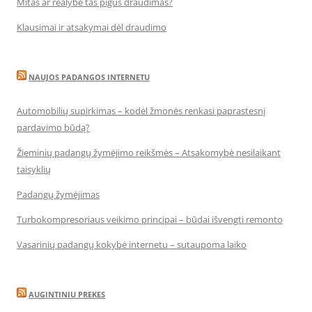
Mitas ar realybė tas pigus draudimas?
Klausimai ir atsakymai dėl draudimo
NAUJOS PADANGOS INTERNETU
Automobilių supirkimas – kodėl žmonės renkasi paprastesnį
pardavimo būdą?
Žieminių padangų žymėjimo reikšmės – Atsakomybė nesilaikant
taisyklių
Padangų žymėjimas
Turbokompresoriaus veikimo principai – būdai išvengti remonto
Vasarinių padangų kokybė internetu – sutaupoma laiko
AUGINTINIU PREKES