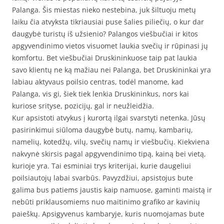
Palanga. Šis miestas nieko nestebina, juk šiltuoju metų
laiku čia atvyksta tikriausiai puse šalies piliečių, o kur dar
daugybė turistų iš užsienio? Palangos viešbučiai ir kitos
apgyvendinimo vietos visuomet laukia svečių ir rūpinasi jų
komfortu. Bet viešbučiai Druskininkuose taip pat laukia
savo klientų ne ką mažiau nei Palanga, bet Druskininkai yra
labiau aktyvaus poilsio centras, todėl manome, kad
Palanga, vis gi, šiek tiek lenkia Druskininkus, nors kai
kuriose srityse, pozicijų, gal ir neužleidžia.
Kur apsistoti atvykus į kurortą ilgai svarstyti netenka. Jūsų
pasirinkimui siūloma daugybė butų, namų, kambarių,
namelių, kotedžų, vilų, svečių namų ir viešbučių. Kiekviena
nakvynė skirsis pagal apgyvendinimo tipą, kainą bei vietą,
kurioje yra. Tai esminiai trys kriterijai, kurie daugeliui
poilsiautojų labai svarbūs. Pavyzdžiui, apsistojus bute
galima bus patiems jaustis kaip namuose, gaminti maistą ir
nebūti priklausomiems nuo maitinimo grafiko ar kavinių
paieškų. Apsigyvenus kambaryje, kuris nuomojamas bute