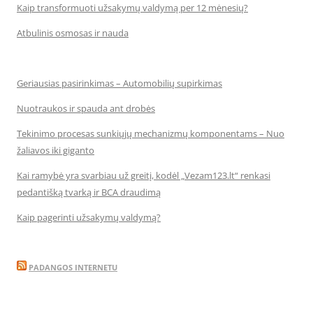
Kaip transformuoti užsakymų valdymą per 12 mėnesių?
Atbulinis osmosas ir nauda
Geriausias pasirinkimas – Automobilių supirkimas
Nuotraukos ir spauda ant drobės
Tekinimo procesas sunkiųjų mechanizmų komponentams – Nuo
žaliavos iki giganto
Kai ramybė yra svarbiau už greitį, kodėl „Vezam123.lt“ renkasi
pedantišką tvarką ir BCA draudimą
Kaip pagerinti užsakymų valdymą?
PADANGOS INTERNETU