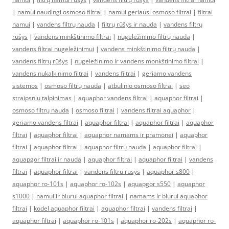
|
namui naudingi osmoso filtrai
|
namui geriausi osmoso filtrai
|
filtrai
namui
|
vandens filtrų nauda
|
filtrų rūšys ir nauda
|
vandens filtrų
rūšys
|
vandens minkštinimo filtrai
|
nugeležinimo filtrų nauda
|
vandens filtrai nugeležinimui
|
vandens minkštinimo filtrų nauda
|
vandens filtrų rūšys
|
nugeležinimo ir vandens monkštinimo filtrai
|
vandens nukalkinimo filtrai
|
vandens filtrai
|
geriamo vandens
sistemos
|
osmoso filtrų nauda
|
atbulinio osmoso filtrai
|
seo
straipsniu talpinimas
|
aquaphor vandens filtrai
|
aquaphor filtrai
|
osmoso filtrų nauda
|
osmoso filtrai
|
vandens filtrai aquaphor
|
geriamo vandens filtrai
|
aquaphor filtrai
|
aquaphor filtrai
|
aquaphor
filtrai
|
aquaphor filtrai
|
aquaphor namams ir pramonei
|
aquaphor
filtrai
|
aquaphor filtrai
|
aquaphor filtrų nauda
|
aquaphor filtrai
|
aquapgor filtrai ir nauda
|
aquaphor filtrai
|
aquaphor filtrai
|
vandens
filtrai
|
aquaphor filtrai
|
vandens filtru rusys
|
aquaphor s800
|
aquaphor ro-101s
|
aquaphor ro-102s
|
aquapgor s550
|
aquaphor
s1000
|
namui ir biurui aquaphor filtrai
|
namams ir biurui aquaphor
filtrai
|
kodel aquaphor filtrai
|
aquaphor filtrai
|
vandens filtrai
|
aquaphor filtrai
|
aquaphor ro-101s
|
aquaphor ro-202s
|
aquaphor ro-