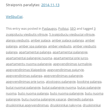
Straipsnis parašytas:
2014-11-13
Viešbučiai
.
This entry was posted in
Paslaugos
,
Poilsiui
,
SEO
and tagged
3
zvaigzduciu viesbutis vilniuje
,
5 zvaigzduciu viesbuciai vilniuje
,
alanga viesbutis
,
amber palace
,
amber palace palanga
,
amber
palanga
,
amber spa palanga
,
amber viesbutis
,
amber viesbutis
palanga
,
apartamentai palanga
,
apartamentai palangoje
,
apartamentai palangoje nuoma
,
apartamentai prie juros
,
apartamentų nuoma palangoje
,
apgyvendinimas jurmaloje
,
apgyvendinimas klaipedoje
,
apgyvendinimas pajuryje
,
apgyvendinimas palanga
,
apgyvendinimas palangoje
,
apgyvendinimas prie juros
,
atostogos palangoje
,
booking palanga
,
butai nuomai palangoje
,
butai palangoje nuoma
,
butas palangoje
nuoma
,
buto nuoma palanga
,
buto nuoma palangoje
,
butų nuoma
palangoje
,
butu nuoma palangoje vasarai
,
diemedis palanga
,
druskininkai apgyvendinimas
,
druskininkai nakvyne
,
druskininkai