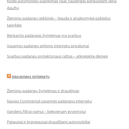
Kodėl automobilių supirkimas ypač naudingas parduodant seną,
daužtą
Žieminių padangų reikšmės – Nauda ir atsakomybė pažeidus
taisykles
Renkantis padangas žymėjimas yra svarbus
Vasarinių padangų pirkimo internetu privalumai
Svarbus padangų protektoriaus raštas – atkreipkite dėmesį
DRAUDIMAS INTERNETU
Žieminių padangų žymėjimas ir draudimas
Naujos Continental vasarinės padangos internetu
Vandens filtrai namui – kiekvienam gyventojui
Pigiausiai ir brangiausiai draudžiami automobiliai