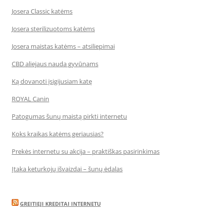
Josera Classic katėms
Josera sterilizuotoms katėms
Josera maistas katėms – atsiliepimai
CBD aliejaus nauda gyvūnams
Ką dovanoti įsigijusiam katę
ROYAL Canin
Patogumas šunų maistą pirkti internetu
Koks kraikas katėms geriausias?
Prekės internetu su akcija – praktiškas pasirinkimas
Įtaka keturkojų išvaizdai – šunų ėdalas
GREITIEJI KREDITAI INTERNETU