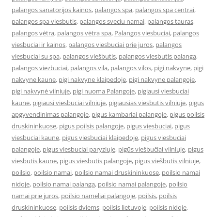
palangos sanatorijos kainos
,
palangos spa
,
palangos spa centrai
,
palangos spa viesbutis
,
palangos sveciu namai
,
palangos tauras
,
palangos vėtra
,
palangos vėtra spa
,
Palangos viesbuciai
,
palangos
viesbuciai ir kainos
,
palangos viesbuciai prie juros
,
palangos
viesbuciai su spa
,
palangos viešbutis
,
palangos viesbutis palanga
,
palangos viezbuciai
,
palangos vila
,
palangos vilos
,
pigi nakvyne
,
pigi
nakvyne kaune
,
pigi nakvyne klaipedoje
,
pigi nakvyne palangoje
,
pigi nakvynė vilniuje
,
pigi nuoma Palangoje
,
pigiausi viesbuciai
kaune
,
pigiausi viesbuciai vilniuje
,
pigiausias viesbutis vilniuje
,
pigus
apgyvendinimas palangoje
,
pigus kambariai palangoje
,
pigus poilsis
druskininkuose
,
pigus poilsis palangoje
,
pigus viesbuciai
,
pigus
viesbuciai kaune
,
pigus viesbuciai klaipedoje
,
pigus viesbuciai
palangoje
,
pigus viesbuciai paryziuje
,
pigūs viešbučiai vilniuje
,
pigus
viesbutis kaune
,
pigus viesbutis palangoje
,
pigus viešbutis vilniuje
,
poilsio
,
poilsio namai
,
poilsio namai druskininkuose
,
poilsio namai
nidoje
,
poilsio namai palanga
,
poilsio namai palangoje
,
poilsio
namai prie juros
,
poilsio nameliai palangoje
,
poilsis
,
poilsis
druskininkuose
,
poilsis dviems
,
poilsis lietuvoje
,
poilsis nidoje
,