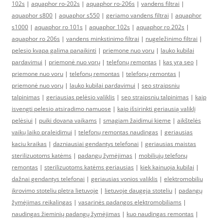
102s
|
aquaphor ro-202s
|
aquaphor ro-206s
|
vandens filtrai
|
aquaphor s800
|
aquaphor s550
|
geriamo vandens filtrai
|
aquaphor
s1000
|
aquaphor ro 101s
|
aquaphor 102s
|
aquaphor ro 202s
|
aquaphor ro 206s
|
vandens minkstinimo filtrai
|
nugeležinimo filtrai
|
pelesio kvapa galima panaikinti
|
priemone nuo voru
|
lauko kubilai
pardavimui
|
priemonė nuo vorų
|
telefonų remontas
|
kas yra seo
|
priemone nuo voru
|
telefonų remontas
|
telefonų remontas
|
priemonė nuo vorų
|
lauko kubilai pardavimui
|
seo straipsniu
talpinimas
|
geriausias pelėsio valiklis
|
seo straipsniu talpinimas
|
kaip
isvengti pelesio atsiradimo namuose
|
kaip išsirinkti geriausią valiklį
pelėsiui
|
puiki dovana vaikams
|
smagiam žaidimui kieme
|
aikštelės
vaikų laiko praleidimui
|
telefonų remontas naudingas
|
geriausias
kaciu kraikas
|
dazniausiai gendantys telefonai
|
geriausias maistas
sterilizuotoms katėms
|
padangų žymėjimas
|
mobiliųjų telefonų
remontas
|
sterilizuotoms katėms geriausias
|
kiek kainuoja kubilai
|
dažnai gendantys telefonai
|
geriausias vonios valiklis
|
elektromobiliu
ikrovimo stoteliu pletra lietuvoje
|
lietuvoje daugeja stoteliu
|
padangų
žymėjimas reikalingas
|
vasarinės padangos elektromobiliams
|
naudingas žieminių padangų žymėjimas
|
kuo naudingas remontas
|