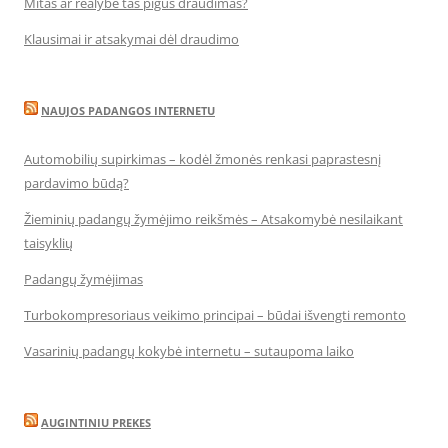
Mitas ar realybė tas pigus draudimas?
Klausimai ir atsakymai dėl draudimo
NAUJOS PADANGOS INTERNETU
Automobilių supirkimas – kodėl žmonės renkasi paprastesnį
pardavimo būdą?
Žieminių padangų žymėjimo reikšmės – Atsakomybė nesilaikant
taisyklių
Padangų žymėjimas
Turbokompresoriaus veikimo principai – būdai išvengti remonto
Vasarinių padangų kokybė internetu – sutaupoma laiko
AUGINTINIU PREKES