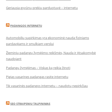
Geriausia gyvūnų prekių parduotuvė – internetu
PADANGOS INTERNETU
Automobilių supirkimas yra ekonominė nauda fiziniams
pardavėjams ir smulkiam verslui
Žieminių padangų žymėjimo reikšmės, Nauda ir Atsakomybė
naudojant
Padangų žymėjimas – Viskas ką reikia žinoti
Pigias vasarines padangas rasite internetu
Tik vasarinės padangos internetu – naudotų nepirkčiau
SEO STRAIPSNIU TALPINIMAS