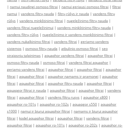
|
namui naudingi osmoso filtrai
|
namui geriausi osmoso filtrai
|
filtrai
namui
|
vandens filtrų nauda
|
filtrų rūšys ir nauda
|
vandens filtrų
rūšys
|
vandens minkštinimo filtrai
|
nugeležinimo filtrų nauda
|
vandens filtrai nugeležinimui
|
vandens minkštinimo filtrų nauda
|
vandens filtrų rūšys
|
nugeležinimo ir vandens monkštinimo filtrai
|
vandens nukalkinimo filtrai
|
vandens filtrai
|
geriamo vandens
sistemos
|
osmoso filtrų nauda
|
atbulinio osmoso filtrai
|
seo
straipsniu talpinimas
|
aquaphor vandens filtrai
|
aquaphor filtrai
|
osmoso filtrų nauda
|
osmoso filtrai
|
vandens filtrai aquaphor
|
geriamo vandens filtrai
|
aquaphor filtrai
|
aquaphor filtrai
|
aquaphor
filtrai
|
aquaphor filtrai
|
aquaphor namams ir pramonei
|
aquaphor
filtrai
|
aquaphor filtrai
|
aquaphor filtrų nauda
|
aquaphor filtrai
|
aquapgor filtrai ir nauda
|
aquaphor filtrai
|
aquaphor filtrai
|
vandens
filtrai
|
aquaphor filtrai
|
vandens filtru rusys
|
aquaphor s800
|
aquaphor ro-101s
|
aquaphor ro-102s
|
aquapgor s550
|
aquaphor
s1000
|
namui ir biurui aquaphor filtrai
|
namams ir biurui aquaphor
filtrai
|
kodel aquaphor filtrai
|
aquaphor filtrai
|
vandens filtrai
|
aquaphor filtrai
|
aquaphor ro-101s
|
aquaphor ro-202s
|
aquaphor ro-