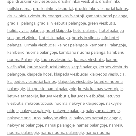
spa
,
druskininkai viesbuciai
,
druskininkai viesbutis
,
druskininku
poilsio namai
,
druskininku viesbuciai
,
druskininku viesbuciai kainos
,
druskininku viesbutis
,
energetikas šventoji
,
gamanta hotel palanga
,
gradiali palanga
,
gradiali viesbutis palangoje
,
green viesbutis
,
holiday villa palanga
,
hotel klaipeda
,
hotel palanga
,
hotel palanga
spa
,
hotel vilnius
,
hotels in palanga
,
hotels in vilnius
,
info hotel
palanga
,
jurmala viesbuciai
,
kainos palangoje
,
kambariai Palangoje
,
kambario nuoma palangoje
,
kambariu nuoma palanga
,
kambariu
nuoma Palangoje
,
kaunas viesbuciai
,
kaunas viesbutis
,
kauno
viešbučiai
,
kauno viesbuciai kainos
,
kerpė palanga
,
kerpes viesbutis
palangoje
,
klaipeda hotel
,
klaipeda viesbuciai
,
klaipedos viesbuciai
,
klaipedos viesbuciai kainos
,
klaipedos viesbutis
,
kotedzu nuoma
palangoje
,
ktu poilsio namai palangoje
,
kursiu kaimas sventojoje
,
lietuva sanatorija
,
lietuva viesbutis
,
lietuvos viešbučiai
,
lietuvos
viešbutis
,
mikroautobusu nuoma
,
nakvyne klaipedoje
,
nakvynė
nidoje
,
nakvyne pajuryje
,
nakvyne palanga
,
nakvyne palangoje
,
nakvyne prie juros
,
nakvyne vilniuje
,
nakvynes namai palangoje
,
nakvynes palangoje
,
namai palangoje
,
namas palangoje
,
namelių
nuoma palangoje
,
namo nuoma palangoje
,
namu nuoma