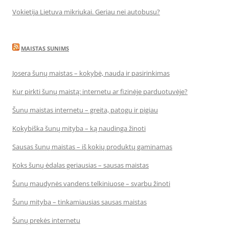
Vokietija Lietuva mikriukai. Geriau nei autobusu?
MAISTAS SUNIMS
Josera šunų maistas – kokybė, nauda ir pasirinkimas
Kur pirkti šunų maistą: internetu ar fizinėje parduotuvėje?
Šunų maistas internetu – greita, patogu ir pigiau
Kokybiška šunų mityba – ką naudinga žinoti
Sausas šunų maistas – iš kokių produktų gaminamas
Koks šunų ėdalas geriausias – sausas maistas
Šunų maudynės vandens telkiniuose – svarbu žinoti
Šunų mityba – tinkamiausias sausas maistas
Šunų prekės internetu