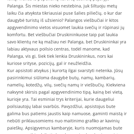
Palanga. Šis miestas nieko nestebina, juk šiltuoju metų
laiku čia atvyksta tikriausiai puse šalies piliečių, o kur dar
daugybė turistų iš užsienio? Palangos viešbučiai ir kitos
apgyvendinimo vietos visuomet laukia svečių ir rūpinasi jų
komfortu. Bet viešbučiai Druskininkuose taip pat laukia
savo klientų ne ką mažiau nei Palanga, bet Druskininkai yra
labiau aktyvaus poilsio centras, todėl manome, kad
Palanga, vis gi, šiek tiek lenkia Druskininkus, nors kai
kuriose srityse, pozicijų, gal ir neužleidžia.
Kur apsistoti atvykus į kurortą ilgai svarstyti netenka. Jūsų
pasirinkimui siūloma daugybė butų, namų, kambarių,
namelių, kotedžų, vilų, svečių namų ir viešbučių. Kiekviena
nakvynė skirsis pagal apgyvendinimo tipą, kainą bei vietą,
kurioje yra. Tai esminiai trys kriterijai, kurie daugeliui
poilsiautojų labai svarbūs. Pavyzdžiui, apsistojus bute
galima bus patiems jaustis kaip namuose, gaminti maistą ir
nebūti priklausomiems nuo maitinimo grafiko ar kavinių
paieškų. Apsigyvenus kambaryje, kuris nuomojamas bute