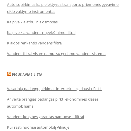
Auto supirkimas kaip efektyvus transporto priemonės gyvavimo
ciklo valdymo instrumentas
Kaip veikia atbulinis osmosas
Kaip veikia vandens nugeležinimo filtrai
Klaidos renkantis vandens filtrą
Vandens filtrai visam namui su geriamo vandens sistema
PIGUS AVIABILIETAI
Vasarinių padangų pirkimas internetu – geriausia išeitis
Ar verta brangias padangas pirkti ekonominės klasės
automobiliams
Vandens kokybės garantas namuose – filtrai
Kur rasti nuomai automobilį Vilniuje