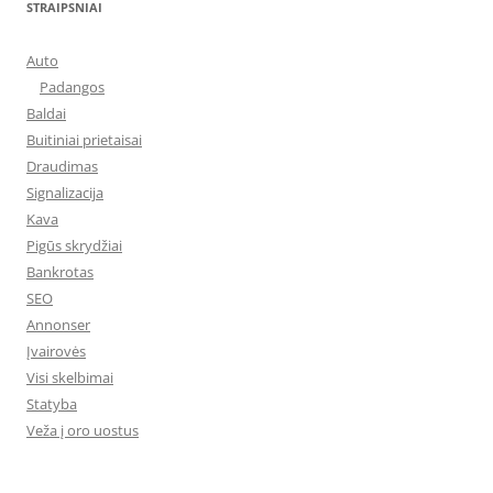
STRAIPSNIAI
Auto
Padangos
Baldai
Buitiniai prietaisai
Draudimas
Signalizacija
Kava
Pigūs skrydžiai
Bankrotas
SEO
Annonser
Įvairovės
Visi skelbimai
Statyba
Veža į oro uostus