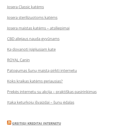
Josera Classic katėms
Josera sterilizuotoms katėms
Josera maistas katėms – atsiliepimai
CBD aliejaus nauda gyvūnams
Ką dovanoti įsigijusiam katę
ROYAL Canin
Patogumas šunų maistą pirkti internetu
Koks kraikas katėms geriausias?
Prekės internetu su akcija – praktiškas pasirinkimas
Įtaka keturkojų išvaizdai – šunų ėdalas
GREITIEJI KREDITAI INTERNETU