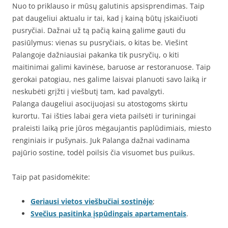
Nuo to priklauso ir mūsų galutinis apsisprendimas. Taip
pat daugeliui aktualu ir tai, kad į kainą būtų įskaičiuoti
pusryčiai. Dažnai už tą pačią kainą galime gauti du
pasiūlymus: vienas su pusryčiais, o kitas be. Viešint
Palangoje dažniausiai pakanka tik pusryčių, o kiti
maitinimai galimi kavinėse, baruose ar restoranuose. Taip
gerokai patogiau, nes galime laisvai planuoti savo laiką ir
neskubėti grįžti į viešbutį tam, kad pavalgyti.
Palanga daugeliui asocijuojasi su atostogoms skirtu
kurortu. Tai išties labai gera vieta pailsėti ir turiningai
praleisti laiką prie jūros mėgaujantis paplūdimiais, miesto
renginiais ir pušynais. Juk Palanga dažnai vadinama
pajūrio sostine, todėl poilsis čia visuomet bus puikus.
Taip pat pasidomėkite:
Geriausi vietos viešbučiai sostinėje
;
Svečius pasitinka įspūdingais apartamentais
.