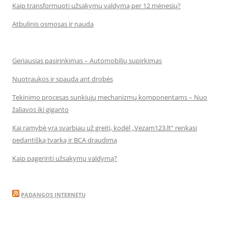
Kaip transformuoti užsakymų valdymą per 12 mėnesių?
Atbulinis osmosas ir nauda
Geriausias pasirinkimas – Automobilių supirkimas
Nuotraukos ir spauda ant drobės
Tekinimo procesas sunkiųjų mechanizmų komponentams – Nuo
žaliavos iki giganto
Kai ramybė yra svarbiau už greitį, kodėl „Vezam123.lt“ renkasi
pedantišką tvarką ir BCA draudimą
Kaip pagerinti užsakymų valdymą?
PADANGOS INTERNETU