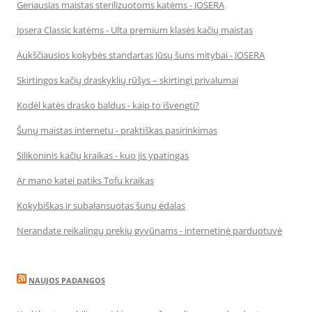
Geriausias maistas sterilizuotoms katėms - JOSERA
Josera Classic katėms - Ulta premium klasės kačių maistas
Aukščiausios kokybės standartas Jūsų šuns mitybai - JOSERA
Skirtingos kačių draskyklių rūšys – skirtingi privalumai
Kodėl katės drasko baldus - kaip to išvengti?
Šunų maistas internetu - praktiškas pasirinkimas
Silikoninis kačių kraikas - kuo jis ypatingas
Ar mano katei patiks Tofu kraikas
Kokybiškas ir subalansuotas šunų ėdalas
Nerandate reikalingų prekių gyvūnams - internetinė parduotuvė
NAUJOS PADANGOS