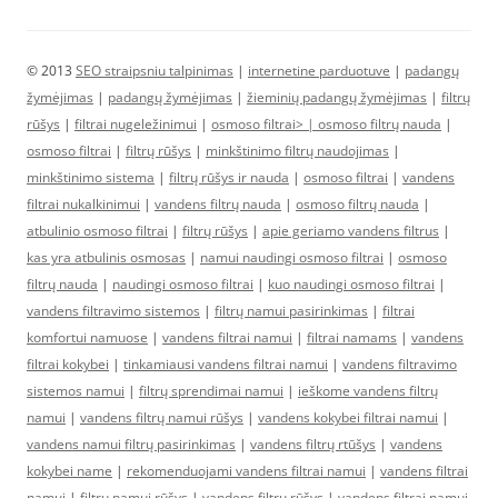
© 2013
SEO straipsniu talpinimas
|
internetine parduotuve
|
padangų
žymėjimas
|
padangų žymėjimas
|
žieminių padangų žymėjimas
|
filtrų
rūšys
|
filtrai nugeležinimui
|
osmoso filtrai> |
osmoso filtrų nauda
|
osmoso filtrai
|
filtrų rūšys
|
minkštinimo filtrų naudojimas
|
minkštinimo sistema
|
filtrų rūšys ir nauda
|
osmoso filtrai
|
vandens
filtrai nukalkinimui
|
vandens filtrų nauda
|
osmoso filtrų nauda
|
atbulinio osmoso filtrai
|
filtrų rūšys
|
apie geriamo vandens filtrus
|
kas yra atbulinis osmosas
|
namui naudingi osmoso filtrai
|
osmoso
filtrų nauda
|
naudingi osmoso filtrai
|
kuo naudingi osmoso filtrai
|
vandens filtravimo sistemos
|
filtrų namui pasirinkimas
|
filtrai
komfortui namuose
|
vandens filtrai namui
|
filtrai namams
|
vandens
filtrai kokybei
|
tinkamiausi vandens filtrai namui
|
vandens filtravimo
sistemos namui
|
filtrų sprendimai namui
|
ieškome vandens filtrų
namui
|
vandens filtrų namui rūšys
|
vandens kokybei filtrai namui
|
vandens namui filtrų pasirinkimas
|
vandens filtrų rtūšys
|
vandens
kokybei name
|
rekomenduojami vandens filtrai namui
|
vandens filtrai
namui
|
filtrų namui rūšys
|
vandens filtrų rūšys
|
vandens filtrai namui