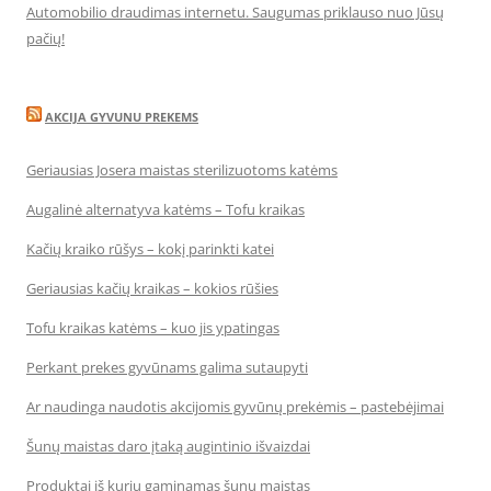
Automobilio draudimas internetu. Saugumas priklauso nuo Jūsų
pačių!
AKCIJA GYVUNU PREKEMS
Geriausias Josera maistas sterilizuotoms katėms
Augalinė alternatyva katėms – Tofu kraikas
Kačių kraiko rūšys – kokį parinkti katei
Geriausias kačių kraikas – kokios rūšies
Tofu kraikas katėms – kuo jis ypatingas
Perkant prekes gyvūnams galima sutaupyti
Ar naudinga naudotis akcijomis gyvūnų prekėmis – pastebėjimai
Šunų maistas daro įtaką augintinio išvaizdai
Produktai iš kurių gaminamas šunų maistas