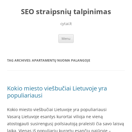
Skip
to
SEO straipsnių talpinimas
content
cytai.lt
Menu
TAG ARCHIVES:
APARTAMENTŲ NUOMA PALANGOJE
Kokio miesto viešbučiai Lietuvoje yra
populiariausi
Kokio miesto viešbučiai Lietuvoje yra populiariausi
Vasarą Lietuvoje esantys kurortai vilioja ne vieną
atostogauti susirengusį poilsiautoją praleisti čia savo laisvą
laiką. Vienas iš populiarių kurortų esančių pajūryje –