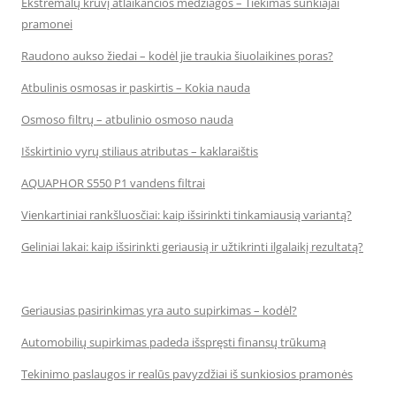
Ekstremalų krūvį atlaikančios medžiagos – Tiekimas sunkiajai
pramonei
Raudono aukso žiedai – kodėl jie traukia šiuolaikines poras?
Atbulinis osmosas ir paskirtis – Kokia nauda
Osmoso filtrų – atbulinio osmoso nauda
Išskirtinio vyrų stiliaus atributas – kaklaraištis
AQUAPHOR S550 P1 vandens filtrai
Vienkartiniai rankšluosčiai: kaip išsirinkti tinkamiausią variantą?
Geliniai lakai: kaip išsirinkti geriausią ir užtikrinti ilgalaikį rezultatą?
Geriausias pasirinkimas yra auto supirkimas – kodėl?
Automobilių supirkimas padeda išspręsti finansų trūkumą
Tekinimo paslaugos ir realūs pavyzdžiai iš sunkiosios pramonės