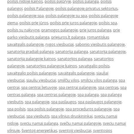
poilsis nidoje kainos
,
poilsis pajūryje
,
poilsis palanga
,
poilsis
palangoj
,
poilsis Palangoje
,
poilsis palangoje privatus sektorius
,
poilsis palangoje spa
,
poilsis palangoje su spa
,
poilsis palangoje
ziema
,
poilsis prie jūros
,
poilsis prie juros palangoje
,
poilsis spa
,
poilsis su nakvyne
,
pramogos palangoje
,
prie juros palanga
,
prie
parko viesbutis palanga
,
priejuros.lt palanga
,
romantiskas
savaitgalis palangoje
,
rygos viesbuciai
,
sabonio viesbutis palangoje
,
sanatorija gradiali palanga
,
sanatorija palanga
,
sanatorija palangoje
,
sanatorija palangoje kainos
,
sanatorijos palanga
,
sanatorijos
palangoje
,
sanatorijos palangoje kainos
,
savaitgalio poilsis
,
savaitgalio poilsis palangoje
,
savaitgalis palangoje
,
siauliai
viesbuciai
,
siauliu viesbuciai
,
smilčių vilos
,
smilciu vilos palanga
,
spa
centrai
,
spa centrai lietuvoje
,
spa centrai palangoje
,
spa centras
,
spa
centras palanga
,
spa centras palangoje
,
spa palanga
,
spa palanga
viesbutis
,
spa palangoje
,
spa paslaugos
,
spa paslaugos palangoje
,
spa poilsis
,
spa poilsis palangoje
,
spa proceduros palangoje
,
spa
viesbuciai
,
spa viesbutis
,
spa vilnius druskininkai
,
sveciu namai
nidoje
,
sveciu namai palanga
,
svečių namai palangoje
,
sveciu namai
vilniuje
,
šventoji energetikas
,
sventoji viesbuciai
,
sventosios