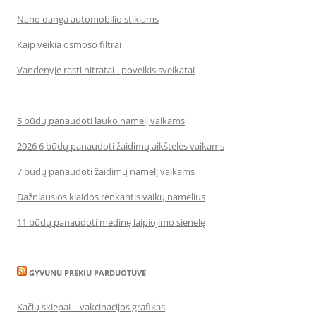
Nano danga automobilio stiklams
Kaip veikia osmoso filtrai
Vandenyje rasti nitratai - poveikis sveikatai
5 būdų panaudoti lauko namelį vaikams
2026 6 būdų panaudoti žaidimų aikšteles vaikams
7 būdų panaudoti žaidimų namelį vaikams
Dažniausios klaidos renkantis vaikų namelius
11 būdų panaudoti medinę laipiojimo sienelę
GYVUNU PREKIU PARDUOTUVE
Kačių skiepai – vakcinacijos grafikas