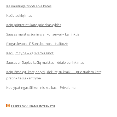
Ką naudinga žinoti apie kates
Kačių auklėjimas
Kaip pripratinti katę prie draskyklės
Sausas maistas šunims ar konservai – ką rinktis
Blogas kvapas iš šuns burnos – Halitozė
Kačių mityba – ką svarbu žinoti
Sausas ar šlapias kačių maistas – ėdalo parinkimas
Kaip išmokyti katę daryti į dėžutę su kraiku – prie tualeto katę
pratinkite su kantrybe
Kuo ypatingas Silikoninis kraikas – Privalumai
PREKES GYVUNAMS INTERNETU