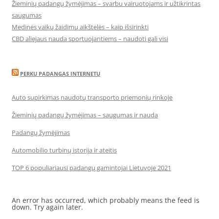
Žieminių padangų žymėjimas – svarbu vairuotojams ir užtikrintas
saugumas
Medinės vaikų žaidimų aikštelės – kaip išsirinkti
CBD aliejaus nauda sportuojantiems – naudoti gali visi
PERKU PADANGAS INTERNETU
Auto supirkimas naudotų transporto priemonių rinkoje
Žieminių padangų žymėjimas – saugumas ir nauda
Padangų žymėjimas
Automobilio turbinų istorija ir ateitis
TOP 6 populiariausi padangų gamintojai Lietuvoje 2021
An error has occurred, which probably means the feed is
down. Try again later.