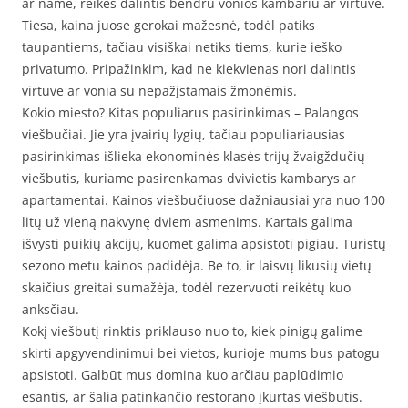
ar name, reikės dalintis bendru vonios kambariu ar virtuve.
Tiesa, kaina juose gerokai mažesnė, todėl patiks
taupantiems, tačiau visiškai netiks tiems, kurie ieško
privatumo. Pripažinkim, kad ne kiekvienas nori dalintis
virtuve ar vonia su nepažįstamais žmonėmis.
Kokio miesto? Kitas populiarus pasirinkimas – Palangos
viešbučiai. Jie yra įvairių lygių, tačiau populiariausias
pasirinkimas išlieka ekonominės klasės trijų žvaigždučių
viešbutis, kuriame pasirenkamas dvivietis kambarys ar
apartamentai. Kainos viešbučiuose dažniausiai yra nuo 100
litų už vieną nakvynę dviem asmenims. Kartais galima
išvysti puikių akcijų, kuomet galima apsistoti pigiau. Turistų
sezono metu kainos padidėja. Be to, ir laisvų likusių vietų
skaičius greitai sumažėja, todėl rezervuoti reikėtų kuo
anksčiau.
Kokį viešbutį rinktis priklauso nuo to, kiek pinigų galime
skirti apgyvendinimui bei vietos, kurioje mums bus patogu
apsistoti. Galbūt mus domina kuo arčiau paplūdimio
esantis, ar šalia patinkančio restorano įkurtas viešbutis.