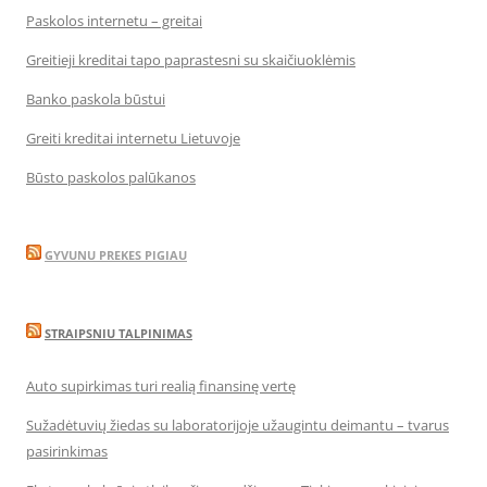
Paskolos internetu – greitai
Greitieji kreditai tapo paprastesni su skaičiuoklėmis
Banko paskola būstui
Greiti kreditai internetu Lietuvoje
Būsto paskolos palūkanos
GYVUNU PREKES PIGIAU
STRAIPSNIU TALPINIMAS
Auto supirkimas turi realią finansinę vertę
Sužadėtuvių žiedas su laboratorijoje užaugintu deimantu – tvarus
pasirinkimas