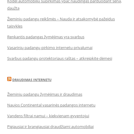
Kodėl automobilių supirkimas ypač naudingas parduodant seną,
daužtą
Žieminių padangų reikšmės – Nauda ir atsakomybė pažeidus
taisykles
Renkantis padangas žymėjimas yra svarbus
Vasarinių padangų pirkimo internetu privalumai
Svarbus padangų protektoriaus raštas – atkreipkite dėmesį
DRAUDIMAS INTERNETU
Žieminių padangų žymėjimas ir draudimas
Naujos Continental vasarinės padangos internetu
Vandens filtrai namui – kiekvienam gyventojui
Pigiausiai ir brangiausiai draudžiami automobiliai