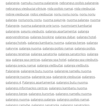
palangoje
,
namuku nuoma palangoje
,
nebrangus poilsis palangoje
,
nebrangus viesbuciai vilniuje
,
nida poilsio namai
,
nida viesbuciai
,
nidoje viesbuciai
,
nidos viesbuciai
,
noriu noriu noriu
,
noriu noriu
palanga
,
noriunoriu noriu
,
nuoma pajuryje
,
nuoma palanga
,
nuoma
Palangoje
,
nuoma palangoje prie juros
,
nuomojami kambariai
palangoje
,
pajurio viesbutis
,
palanga apartamentai
,
palanga
apgyvendinimas
,
palanga booking
,
palanga dabar
,
palanga hotel
,
palanga hotels
,
palanga kambariu nuoma
,
palanga kerpe
,
palanga
nakvyne
,
palanga nuoma
,
palanga poilsio namai
,
palanga poilsis
,
palanga renginiai
,
palanga sanatorija
,
palanga sanatorijos
,
palanga
spa
,
palanga spa centras
,
palanga spa hotel
,
palanga spa viesbutis
,
palanga sveciu namai
,
palanga viešbučiai
,
palanga viešbutis
,
Palangoje
,
palangoje butu nuoma
,
palangoje nameliu nuoma
,
palangoje nuoma
,
palangoje spa
,
palangoje viesbuciai
,
palangos
,
palangos 4
,
Palangos apartamentai
,
palangos butu nuoma
,
palangos informacijos centras
,
palangos kambariu nuoma
,
palangos kerpe
,
palangos kurortas
,
palangos nameliu nuoma
,
palangos nuoma
,
palangos palanga
,
palangos poilsio namai
,
palangos ramybe
,
palangos sanatorija
,
palangos sanatorijos
,