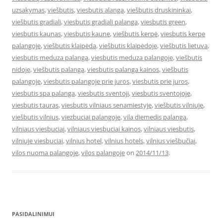
uzsakymas
,
viešbutis
,
viesbutis alanga
,
viešbutis druskininkai
,
viešbutis gradiali
,
viesbutis gradiali palanga
,
viesbutis green
,
viesbutis kaunas
,
viesbutis kaune
,
viešbutis kerpė
,
viesbutis kerpe
palangoje
,
viešbutis klaipėda
,
viešbutis klaipėdoje
,
viešbutis lietuva
,
viesbutis meduza palanga
,
viesbutis meduza palangoje
,
viešbutis
nidoje
,
viešbutis palanga
,
viesbutis palanga kainos
,
viešbutis
palangoje
,
viesbutis palangoje prie juros
,
viesbutis prie juros
,
viesbutis spa palanga
,
viesbutis sventoji
,
viesbutis sventojoje
,
viesbutis tauras
,
viesbutis vilniaus senamiestyje
,
viešbutis vilniuje
,
viešbutis vilnius
,
viezbuciai palangoje
,
vila diemedis palanga
,
vilniaus viesbuciai
,
vilniaus viesbuciai kainos
,
vilniaus viesbutis
,
vilniuje viesbuciai
,
vilnius hotel
,
vilnius hotels
,
vilnius viešbučiai
,
vilos nuoma palangoje
,
vilos palangoje
on
2014/11/13
.
PASIDALINIMUI