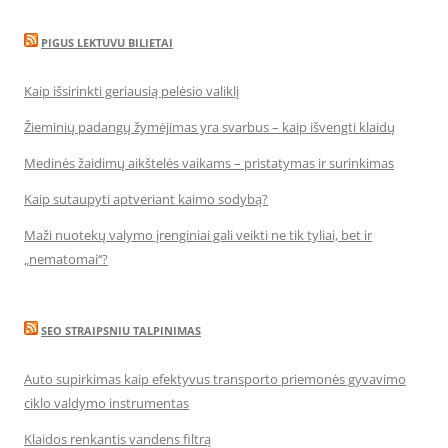
PIGUS LEKTUVU BILIETAI
Kaip išsirinkti geriausią pelėsio valiklį
Žieminių padangų žymėjimas yra svarbus – kaip išvengti klaidų
Medinės žaidimų aikštelės vaikams – pristatymas ir surinkimas
Kaip sutaupyti aptveriant kaimo sodybą?
Maži nuotekų valymo įrenginiai gali veikti ne tik tyliai, bet ir
„nematomai‘‘?
SEO STRAIPSNIU TALPINIMAS
Auto supirkimas kaip efektyvus transporto priemonės gyvavimo
ciklo valdymo instrumentas
Klaidos renkantis vandens filtrą