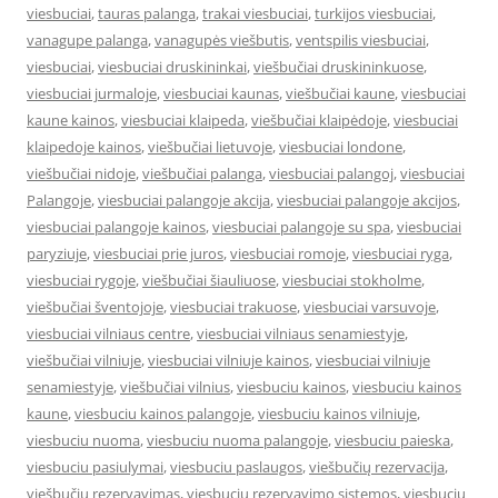
viesbuciai
,
tauras palanga
,
trakai viesbuciai
,
turkijos viesbuciai
,
vanagupe palanga
,
vanagupės viešbutis
,
ventspilis viesbuciai
,
viesbuciai
,
viesbuciai druskininkai
,
viešbučiai druskininkuose
,
viesbuciai jurmaloje
,
viesbuciai kaunas
,
viešbučiai kaune
,
viesbuciai
kaune kainos
,
viesbuciai klaipeda
,
viešbučiai klaipėdoje
,
viesbuciai
klaipedoje kainos
,
viešbučiai lietuvoje
,
viesbuciai londone
,
viešbučiai nidoje
,
viešbučiai palanga
,
viesbuciai palangoj
,
viesbuciai
Palangoje
,
viesbuciai palangoje akcija
,
viesbuciai palangoje akcijos
,
viesbuciai palangoje kainos
,
viesbuciai palangoje su spa
,
viesbuciai
paryziuje
,
viesbuciai prie juros
,
viesbuciai romoje
,
viesbuciai ryga
,
viesbuciai rygoje
,
viešbučiai šiauliuose
,
viesbuciai stokholme
,
viešbučiai šventojoje
,
viesbuciai trakuose
,
viesbuciai varsuvoje
,
viesbuciai vilniaus centre
,
viesbuciai vilniaus senamiestyje
,
viešbučiai vilniuje
,
viesbuciai vilniuje kainos
,
viesbuciai vilniuje
senamiestyje
,
viešbučiai vilnius
,
viesbuciu kainos
,
viesbuciu kainos
kaune
,
viesbuciu kainos palangoje
,
viesbuciu kainos vilniuje
,
viesbuciu nuoma
,
viesbuciu nuoma palangoje
,
viesbuciu paieska
,
viesbuciu pasiulymai
,
viesbuciu paslaugos
,
viešbučių rezervacija
,
viešbučių rezervavimas
,
viesbuciu rezervavimo sistemos
,
viesbuciu