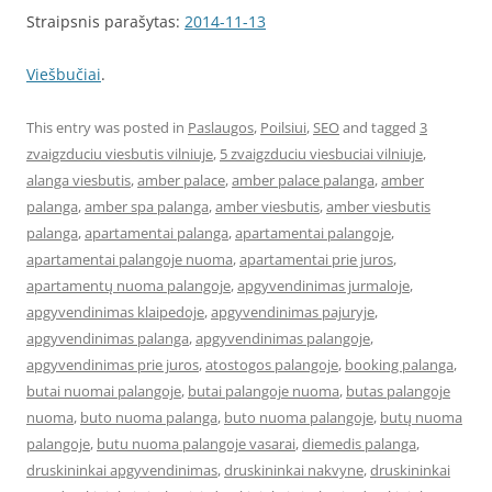
Straipsnis parašytas:
2014-11-13
Viešbučiai
.
This entry was posted in
Paslaugos
,
Poilsiui
,
SEO
and tagged
3
zvaigzduciu viesbutis vilniuje
,
5 zvaigzduciu viesbuciai vilniuje
,
alanga viesbutis
,
amber palace
,
amber palace palanga
,
amber
palanga
,
amber spa palanga
,
amber viesbutis
,
amber viesbutis
palanga
,
apartamentai palanga
,
apartamentai palangoje
,
apartamentai palangoje nuoma
,
apartamentai prie juros
,
apartamentų nuoma palangoje
,
apgyvendinimas jurmaloje
,
apgyvendinimas klaipedoje
,
apgyvendinimas pajuryje
,
apgyvendinimas palanga
,
apgyvendinimas palangoje
,
apgyvendinimas prie juros
,
atostogos palangoje
,
booking palanga
,
butai nuomai palangoje
,
butai palangoje nuoma
,
butas palangoje
nuoma
,
buto nuoma palanga
,
buto nuoma palangoje
,
butų nuoma
palangoje
,
butu nuoma palangoje vasarai
,
diemedis palanga
,
druskininkai apgyvendinimas
,
druskininkai nakvyne
,
druskininkai