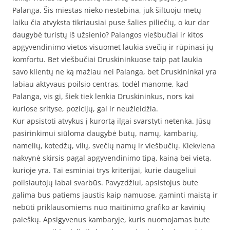
Palanga. Šis miestas nieko nestebina, juk šiltuoju metų
laiku čia atvyksta tikriausiai puse šalies piliečių, o kur dar
daugybė turistų iš užsienio? Palangos viešbučiai ir kitos
apgyvendinimo vietos visuomet laukia svečių ir rūpinasi jų
komfortu. Bet viešbučiai Druskininkuose taip pat laukia
savo klientų ne ką mažiau nei Palanga, bet Druskininkai yra
labiau aktyvaus poilsio centras, todėl manome, kad
Palanga, vis gi, šiek tiek lenkia Druskininkus, nors kai
kuriose srityse, pozicijų, gal ir neužleidžia.
Kur apsistoti atvykus į kurortą ilgai svarstyti netenka. Jūsų
pasirinkimui siūloma daugybė butų, namų, kambarių,
namelių, kotedžų, vilų, svečių namų ir viešbučių. Kiekviena
nakvynė skirsis pagal apgyvendinimo tipą, kainą bei vietą,
kurioje yra. Tai esminiai trys kriterijai, kurie daugeliui
poilsiautojų labai svarbūs. Pavyzdžiui, apsistojus bute
galima bus patiems jaustis kaip namuose, gaminti maistą ir
nebūti priklausomiems nuo maitinimo grafiko ar kavinių
paieškų. Apsigyvenus kambaryje, kuris nuomojamas bute