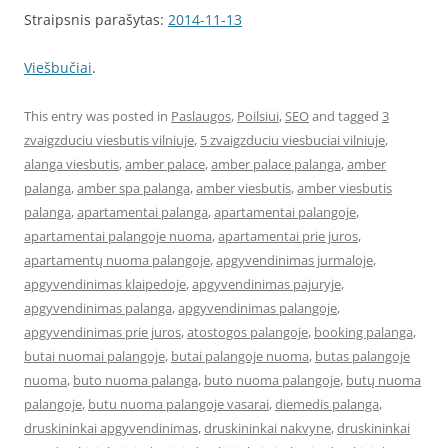
Straipsnis parašytas:
2014-11-13
Viešbučiai
.
This entry was posted in
Paslaugos
,
Poilsiui
,
SEO
and tagged
3
zvaigzduciu viesbutis vilniuje
,
5 zvaigzduciu viesbuciai vilniuje
,
alanga viesbutis
,
amber palace
,
amber palace palanga
,
amber
palanga
,
amber spa palanga
,
amber viesbutis
,
amber viesbutis
palanga
,
apartamentai palanga
,
apartamentai palangoje
,
apartamentai palangoje nuoma
,
apartamentai prie juros
,
apartamentų nuoma palangoje
,
apgyvendinimas jurmaloje
,
apgyvendinimas klaipedoje
,
apgyvendinimas pajuryje
,
apgyvendinimas palanga
,
apgyvendinimas palangoje
,
apgyvendinimas prie juros
,
atostogos palangoje
,
booking palanga
,
butai nuomai palangoje
,
butai palangoje nuoma
,
butas palangoje
nuoma
,
buto nuoma palanga
,
buto nuoma palangoje
,
butų nuoma
palangoje
,
butu nuoma palangoje vasarai
,
diemedis palanga
,
druskininkai apgyvendinimas
,
druskininkai nakvyne
,
druskininkai