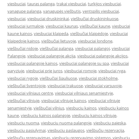
viesbuciai
,
tauras palanga
,
trakai viesbuciai
,
turkijos viesbuciai
,
vanagupe palanga
,
vanagupės viešbutis
,
ventspilis viesbuciai
,
viesbuciai
,
viesbuciai druskininkai
,
viešbučiai druskininkuose
,
viesbuciai jurmaloje
,
viesbuciai kaunas
,
viešbučiai kaune
,
viesbuciai
kaune kainos
,
viesbuciai klaipeda
,
viešbučiai klaipėdoje
,
viesbuciai
klaipedoje kainos
,
viešbučiai lietuvoje
,
viesbuciai londone
,
viešbučiai nidoje
,
viešbučiai palanga
,
viesbuciai palangoj
,
viesbuciai
Palangoje
,
viesbuciai palangoje akcija
,
viesbuciai palangoje akcijos
,
viesbuciai palangoje kainos
,
viesbuciai palangoje su spa
,
viesbuciai
paryziuje
,
viesbuciai prie juros
,
viesbuciai romoje
,
viesbuciai ryga
,
viesbuciai rygoje
,
viešbučiai šiauliuose
,
viesbuciai stokholme
,
viešbučiai šventojoje
,
viesbuciai trakuose
,
viesbuciai varsuvoje
,
viesbuciai vilniaus centre
,
viesbuciai vilniaus senamiestyje
,
viešbučiai vilniuje
,
viesbuciai vilniuje kainos
,
viesbuciai vilniuje
senamiestyje
,
viešbučiai vilnius
,
viesbuciu kainos
,
viesbuciu kainos
kaune
,
viesbuciu kainos palangoje
,
viesbuciu kainos vilniuje
,
viesbuciu nuoma
,
viesbuciu nuoma palangoje
,
viesbuciu paieska
,
viesbuciu pasiulymai
,
viesbuciu paslaugos
,
viešbučių rezervacija
,
viešbučių rezervavimas
,
viesbuciu rezervavimo sistemos
,
viesbuciu