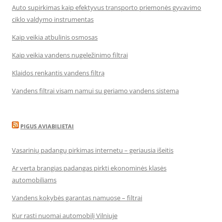
Auto supirkimas kaip efektyvus transporto priemonės gyvavimo
ciklo valdymo instrumentas
Kaip veikia atbulinis osmosas
Kaip veikia vandens nugeležinimo filtrai
Klaidos renkantis vandens filtrą
Vandens filtrai visam namui su geriamo vandens sistema
PIGUS AVIABILIETAI
Vasarinių padangų pirkimas internetu – geriausia išeitis
Ar verta brangias padangas pirkti ekonominės klasės
automobiliams
Vandens kokybės garantas namuose – filtrai
Kur rasti nuomai automobilį Vilniuje