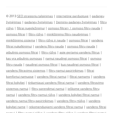
© 2013
SEO straipsniu talpinimas
|
internetine parduotuve
|
padangų
žymėjimas
|
padangų žymėjimas
|
žieminių padangų žymėjimas
|
filtrų
rūšys
|
filtrai nugeležinimui
|
osmoso filtrai> |
osmoso filtrų nauda
|
osmoso filtrai
|
filtrų rūšys
|
minkštinimo filtrų naudojimas
|
minkštinimo sistema
|
filtrų rūšys ir nauda
|
osmoso filtrai
|
vandens
filtrai nukalkinimui
|
vandens filtrų nauda
|
osmoso filtrų nauda
|
atbulinio osmoso filtrai
|
filtrų rūšys
|
apie geriamo vandens filtrus
|
kas yra atbulinis osmosas
|
namui naudingi osmoso filtrai
|
osmoso
filtrų nauda
|
naudingi osmoso filtrai
|
kuo naudingi osmoso filtrai
|
vandens filtravimo sistemos
|
filtrų namui pasirinkimas
|
filtrai
komfortui namuose
|
vandens filtrai namui
|
filtrai namams
|
vandens
filtrai kokybei
|
tinkamiausi vandens filtrai namui
|
vandens filtravimo
sistemos namui
|
filtrų sprendimai namui
|
ieškome vandens filtrų
namui
|
vandens filtrų namui rūšys
|
vandens kokybei filtrai namui
|
vandens namui filtrų pasirinkimas
|
vandens filtrų rtūšys
|
vandens
kokybei name
|
rekomenduojami vandens filtrai namui
|
vandens filtrai
namui
|
filtrų namui rūšys
|
vandens filtrų rūšys
|
vandens filtrai namui