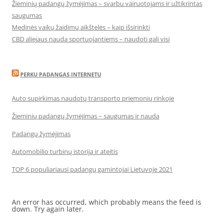
Žieminių padangų žymėjimas – svarbu vairuotojams ir užtikrintas
saugumas
Medinės vaikų žaidimų aikštelės – kaip išsirinkti
CBD aliejaus nauda sportuojantiems – naudoti gali visi
PERKU PADANGAS INTERNETU
Auto supirkimas naudotų transporto priemonių rinkoje
Žieminių padangų žymėjimas – saugumas ir nauda
Padangų žymėjimas
Automobilio turbinų istorija ir ateitis
TOP 6 populiariausi padangų gamintojai Lietuvoje 2021
An error has occurred, which probably means the feed is
down. Try again later.