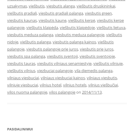
uzsakymas
,
viešbutis
,
viesbutis alanga
,
viešbutis druskininkai
,
viešbutis gradiali
,
viesbutis gradiali palanga
,
viesbutis green
,
viesbutis kaunas
,
viesbutis kaune
,
viešbutis kerpė
,
viesbutis kerpe
palangoje
,
viešbutis klaipėda
,
viešbutis klaipėdoje
,
viešbutis lietuva
,
viesbutis meduza palanga
,
viesbutis meduza palangoje
,
viešbutis
nidoje
,
viešbutis palanga
,
viesbutis palanga kainos
,
viešbutis
palangoje
,
viesbutis palangoje prie juros
,
viesbutis prie juros
,
viesbutis spa palanga
,
viesbutis sventoji
,
viesbutis sventojoje
,
viesbutis tauras
,
viesbutis vilniaus senamiestyje
,
viešbutis vilniuje
,
viešbutis vilnius
,
viezbuciai palangoje
,
vila diemedis palanga
,
vilniaus viesbuciai
,
vilniaus viesbuciai kainos
,
vilniaus viesbutis
,
vilniuje viesbuciai
,
vilnius hotel
,
vilnius hotels
,
vilnius viešbučiai
,
vilos nuoma palangoje
,
vilos palangoje
on
2014/11/13
.
PASIDALINIMUI