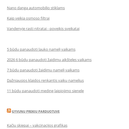
Nano danga automobilio stiklams
Kaip veikia osmoso filtrai
Vandenyje rasti nitratai - poveikis sveikatai
5 būdų panaudoti lauko namelį vaikams
2026 6 būdų panaudoti žaidimų aikšteles vaikams
7 būdų panaudoti žaidimų namelį vaikams
Dažniausios klaidos renkantis vaikų namelius
11 būdų panaudoti medinę laipiojimo sienelę
GYVUNU PREKIU PARDUOTUVE
Kačių skiepai – vakcinacijos grafikas