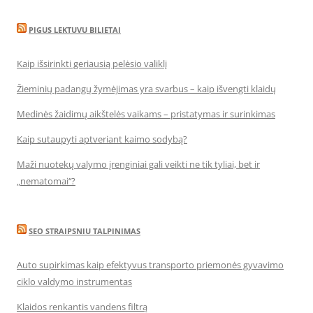
PIGUS LEKTUVU BILIETAI
Kaip išsirinkti geriausią pelėsio valiklį
Žieminių padangų žymėjimas yra svarbus – kaip išvengti klaidų
Medinės žaidimų aikštelės vaikams – pristatymas ir surinkimas
Kaip sutaupyti aptveriant kaimo sodybą?
Maži nuotekų valymo įrenginiai gali veikti ne tik tyliai, bet ir
„nematomai‘‘?
SEO STRAIPSNIU TALPINIMAS
Auto supirkimas kaip efektyvus transporto priemonės gyvavimo
ciklo valdymo instrumentas
Klaidos renkantis vandens filtrą