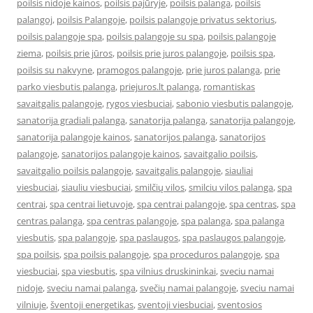
poilsis nidoje kainos
,
poilsis pajūryje
,
poilsis palanga
,
poilsis
palangoj
,
poilsis Palangoje
,
poilsis palangoje privatus sektorius
,
poilsis palangoje spa
,
poilsis palangoje su spa
,
poilsis palangoje
ziema
,
poilsis prie jūros
,
poilsis prie juros palangoje
,
poilsis spa
,
poilsis su nakvyne
,
pramogos palangoje
,
prie juros palanga
,
prie
parko viesbutis palanga
,
priejuros.lt palanga
,
romantiskas
savaitgalis palangoje
,
rygos viesbuciai
,
sabonio viesbutis palangoje
,
sanatorija gradiali palanga
,
sanatorija palanga
,
sanatorija palangoje
,
sanatorija palangoje kainos
,
sanatorijos palanga
,
sanatorijos
palangoje
,
sanatorijos palangoje kainos
,
savaitgalio poilsis
,
savaitgalio poilsis palangoje
,
savaitgalis palangoje
,
siauliai
viesbuciai
,
siauliu viesbuciai
,
smilčių vilos
,
smilciu vilos palanga
,
spa
centrai
,
spa centrai lietuvoje
,
spa centrai palangoje
,
spa centras
,
spa
centras palanga
,
spa centras palangoje
,
spa palanga
,
spa palanga
viesbutis
,
spa palangoje
,
spa paslaugos
,
spa paslaugos palangoje
,
spa poilsis
,
spa poilsis palangoje
,
spa proceduros palangoje
,
spa
viesbuciai
,
spa viesbutis
,
spa vilnius druskininkai
,
sveciu namai
nidoje
,
sveciu namai palanga
,
svečių namai palangoje
,
sveciu namai
vilniuje
,
šventoji energetikas
,
sventoji viesbuciai
,
sventosios