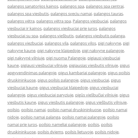
palangos sanatorijos kainos
,
palangos spa
,
palangos spa centrai
,
palangos spa viesbutis
,
palangos sveciu namai
,
palangos tauras
,
palangos vėtra
,
palangos vėtra spa
,
Palangos viesbuciai
,
palangos
viesbuciai ir kainos
,
palangos viesbuciai prie juros
,
palangos
viesbuciai su spa
,
palangos viešbutis
,
palangos viesbutis palanga
,
palangos viezbuciai
,
palangos vila
,
palangos vilos
,
pigi nakvyne
,
pigi
nakvyne kaune
,
pigi nakvyne klaipedoje
,
pigi nakvyne palangoje
,
pigi nakvynė vilniuje
,
pigi nuoma Palangoje
,
pigiausi viesbuciai
kaune
,
pigiausi viesbuciai vilniuje
,
pigiausias viesbutis vilniuje
,
pigus
apgyvendinimas palangoje
,
pigus kambariai palangoje
,
pigus poilsis
druskininkuose
,
pigus poilsis palangoje
,
pigus viesbuciai
,
pigus
viesbuciai kaune
,
pigus viesbuciai klaipedoje
,
pigus viesbuciai
palangoje
,
pigus viesbuciai paryziuje
,
pigūs viešbučiai vilniuje
,
pigus
viesbutis kaune
,
pigus viesbutis palangoje
,
pigus viešbutis vilniuje
,
poilsio
,
poilsio namai
,
poilsio namai druskininkuose
,
poilsio namai
nidoje
,
poilsio namai palanga
,
poilsio namai palangoje
,
poilsio
namai prie juros
,
poilsio nameliai palangoje
,
poilsis
,
poilsis
druskininkuose
,
poilsis dviems
,
poilsis lietuvoje
,
poilsis nidoje
,