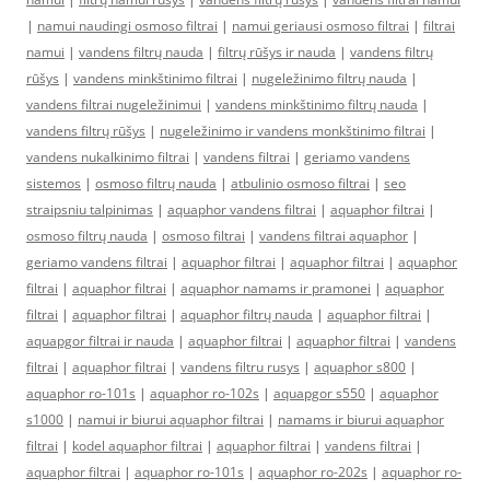
|
namui naudingi osmoso filtrai
|
namui geriausi osmoso filtrai
|
filtrai
namui
|
vandens filtrų nauda
|
filtrų rūšys ir nauda
|
vandens filtrų
rūšys
|
vandens minkštinimo filtrai
|
nugeležinimo filtrų nauda
|
vandens filtrai nugeležinimui
|
vandens minkštinimo filtrų nauda
|
vandens filtrų rūšys
|
nugeležinimo ir vandens monkštinimo filtrai
|
vandens nukalkinimo filtrai
|
vandens filtrai
|
geriamo vandens
sistemos
|
osmoso filtrų nauda
|
atbulinio osmoso filtrai
|
seo
straipsniu talpinimas
|
aquaphor vandens filtrai
|
aquaphor filtrai
|
osmoso filtrų nauda
|
osmoso filtrai
|
vandens filtrai aquaphor
|
geriamo vandens filtrai
|
aquaphor filtrai
|
aquaphor filtrai
|
aquaphor
filtrai
|
aquaphor filtrai
|
aquaphor namams ir pramonei
|
aquaphor
filtrai
|
aquaphor filtrai
|
aquaphor filtrų nauda
|
aquaphor filtrai
|
aquapgor filtrai ir nauda
|
aquaphor filtrai
|
aquaphor filtrai
|
vandens
filtrai
|
aquaphor filtrai
|
vandens filtru rusys
|
aquaphor s800
|
aquaphor ro-101s
|
aquaphor ro-102s
|
aquapgor s550
|
aquaphor
s1000
|
namui ir biurui aquaphor filtrai
|
namams ir biurui aquaphor
filtrai
|
kodel aquaphor filtrai
|
aquaphor filtrai
|
vandens filtrai
|
aquaphor filtrai
|
aquaphor ro-101s
|
aquaphor ro-202s
|
aquaphor ro-