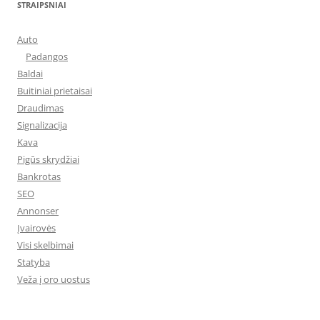
STRAIPSNIAI
Auto
Padangos
Baldai
Buitiniai prietaisai
Draudimas
Signalizacija
Kava
Pigūs skrydžiai
Bankrotas
SEO
Annonser
Įvairovės
Visi skelbimai
Statyba
Veža į oro uostus