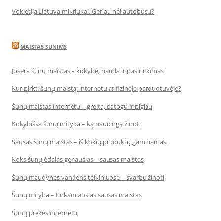
Vokietija Lietuva mikriukai. Geriau nei autobusu?
MAISTAS SUNIMS
Josera šunų maistas – kokybė, nauda ir pasirinkimas
Kur pirkti šunų maistą: internetu ar fizinėje parduotuvėje?
Šunų maistas internetu – greita, patogu ir pigiau
Kokybiška šunų mityba – ką naudinga žinoti
Sausas šunų maistas – iš kokių produktų gaminamas
Koks šunų ėdalas geriausias – sausas maistas
Šunų maudynės vandens telkiniuose – svarbu žinoti
Šunų mityba – tinkamiausias sausas maistas
Šunų prekės internetu