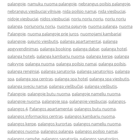
palangoje
,
namuku nuoma palangoje
,
nebrangus poilsis palangoje
,
nebrangus viesbuciai vilniuje
,
nida poilsio namai
,
nida viesbuciai
,
nidoje viesbuciai
,
nidos viesbuciai
,
noriu noriu noriu
,
noriu noriu
palanga
,
noriunoriu noriu
,
nuoma pajuryje
,
nuoma palanga
,
nuoma
Palangoje
,
nuoma palangoje prie juros
,
nuomojami kambariai
palangoje
,
pajurio viesbutis
,
palanga apartamentai
,
palanga
apgyvendinimas
,
palanga booking
,
palanga dabar
,
palanga hotel
,
palanga hotels
,
palanga kambariu nuoma
,
palanga kerpe
,
palanga
nakvyne
,
palanga nuoma
,
palanga poilsio namai
,
palanga poilsis
,
palanga renginiai
,
palanga sanatorija
,
palanga sanatorijos
,
palanga
spa
,
palanga spa centras
,
palanga spa hotel
,
palanga spa viesbutis
,
palanga sveciu namai
,
palanga viešbučiai
,
palanga viešbutis
,
Palangoje
,
palangoje butu nuoma
,
palangoje nameliu nuoma
,
palangoje nuoma
,
palangoje spa
,
palangoje viesbuciai
,
palangos
,
palangos 4
,
Palangos apartamentai
,
palangos butu nuoma
,
palangos informacijos centras
,
palangos kambariu nuoma
,
palangos kerpe
,
palangos kurortas
,
palangos nameliu nuoma
,
palangos nuoma
,
palangos palanga
,
palangos poilsio namai
,
palangos ramybe
,
palangos sanatorija
,
palangos sanatorijos
,