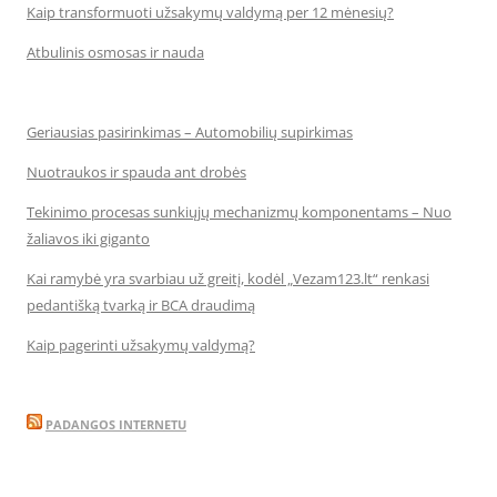
Kaip transformuoti užsakymų valdymą per 12 mėnesių?
Atbulinis osmosas ir nauda
Geriausias pasirinkimas – Automobilių supirkimas
Nuotraukos ir spauda ant drobės
Tekinimo procesas sunkiųjų mechanizmų komponentams – Nuo
žaliavos iki giganto
Kai ramybė yra svarbiau už greitį, kodėl „Vezam123.lt“ renkasi
pedantišką tvarką ir BCA draudimą
Kaip pagerinti užsakymų valdymą?
PADANGOS INTERNETU