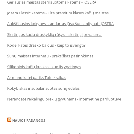
Geriausias maistas sterilizuotoms katėms - JOSERA
Josera Classic katėms - Ulta premium klasės kačių maistas
Aukščiausios kokybės standartas Jūsų šuns mitybai - JOSERA
Skirtingos kačių draskyklių rūšys – skirtingi privalumai
Kodėl katės drasko baldus - kaip to išvengti?
Šunų maistas internetu - praktiškas pasirinkimas
Silikoninis kačių kraikas - kuo jis ypatingas
Ar mano katei patiks Tofu kraikas
Kokybiškas ir subalansuotas šunų ėdalas
Nerandate reikalingų prekių gyvūnams - internetinė parduotuvė
NAUJOS PADANGOS