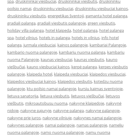
spa
,
druskininkai viesbuciai
,
druskininkai viesbutis
,
druskininku
poilsio namai
,
druskininku viesbuciai
,
druskininku viesbuciai kainos
,
druskininku viesbutis
,
energetikas šventoji
,
gamanta hotel palanga
,
gradiali palanga
,
gradiali viesbutis palangoje
,
green viesbutis
,
holiday villa palanga
,
hotel klaipeda
,
hotel palanga
,
hotel palanga
spa
,
hotel vilnius
,
hotels in palanga
,
hotels in vilnius
,
info hotel
palanga
,
jurmala viesbuciai
,
kainos palangoje
,
kambariai Palangoje
,
kambario nuoma palangoje
,
kambariu nuoma palanga
,
kambariu
nuoma Palangoje
,
kaunas viesbuciai
,
kaunas viesbutis
,
kauno
viešbučiai
,
kauno viesbuciai kainos
,
kerpė palanga
,
kerpes viesbutis
palangoje
,
klaipeda hotel
,
klaipeda viesbuciai
,
klaipedos viesbuciai
,
klaipedos viesbuciai kainos
,
klaipedos viesbutis
,
kotedzu nuoma
palangoje
,
ktu poilsio namai palangoje
,
kursiu kaimas sventojoje
,
lietuva sanatorija
,
lietuva viesbutis
,
lietuvos viešbučiai
,
lietuvos
viešbutis
,
mikroautobusu nuoma
,
nakvyne klaipedoje
,
nakvynė
nidoje
,
nakvyne pajuryje
,
nakvyne palanga
,
nakvyne palangoje
,
nakvyne prie juros
,
nakvyne vilniuje
,
nakvynes namai palangoje
,
nakvynes palangoje
,
namai palangoje
,
namas palangoje
,
namelių
nuoma palangoje
,
namo nuoma palangoje
,
namu nuoma