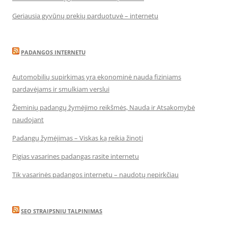
Geriausia gyvūnų prekių parduotuvė – internetu
PADANGOS INTERNETU
Automobilių supirkimas yra ekonominė nauda fiziniams
pardavėjams ir smulkiam verslui
Žieminių padangų žymėjimo reikšmės, Nauda ir Atsakomybė
naudojant
Padangų žymėjimas – Viskas ką reikia žinoti
Pigias vasarines padangas rasite internetu
Tik vasarinės padangos internetu – naudotų nepirkčiau
SEO STRAIPSNIU TALPINIMAS