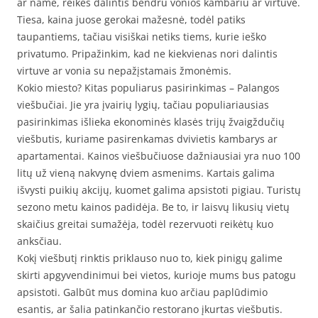
ar name, reikės dalintis bendru vonios kambariu ar virtuve.
Tiesa, kaina juose gerokai mažesnė, todėl patiks
taupantiems, tačiau visiškai netiks tiems, kurie ieško
privatumo. Pripažinkim, kad ne kiekvienas nori dalintis
virtuve ar vonia su nepažįstamais žmonėmis.
Kokio miesto? Kitas populiarus pasirinkimas – Palangos
viešbučiai. Jie yra įvairių lygių, tačiau populiariausias
pasirinkimas išlieka ekonominės klasės trijų žvaigždučių
viešbutis, kuriame pasirenkamas dvivietis kambarys ar
apartamentai. Kainos viešbučiuose dažniausiai yra nuo 100
litų už vieną nakvynę dviem asmenims. Kartais galima
išvysti puikių akcijų, kuomet galima apsistoti pigiau. Turistų
sezono metu kainos padidėja. Be to, ir laisvų likusių vietų
skaičius greitai sumažėja, todėl rezervuoti reikėtų kuo
anksčiau.
Kokį viešbutį rinktis priklauso nuo to, kiek pinigų galime
skirti apgyvendinimui bei vietos, kurioje mums bus patogu
apsistoti. Galbūt mus domina kuo arčiau paplūdimio
esantis, ar šalia patinkančio restorano įkurtas viešbutis.