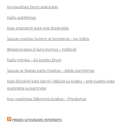
Ką naudinga žinoti apie kates
Kačių auklėjimas
Kaip pripratinti katę prie draskyklės
Sausas maistas šunims ar konservai – ką rinktis
Blogas kvapas iš šuns burnos – Halitozė
Kačių mityba – ką svarbu žinoti
Sausas ar šlapias kačių maistas – ėdalo parinkimas
Kaip išmokyti katę daryti į dėžutę su kraiku – prie tualeto katę
pratinkite su kantrybe
Kuo ypatingas Silikoninis kraikas – Privalumai
PREKES GYVUNAMS INTERNETU