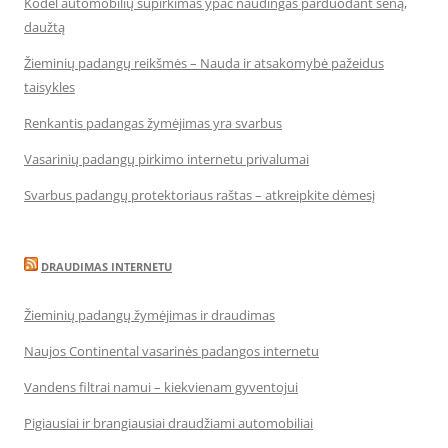
Kodėl automobilių supirkimas ypač naudingas parduodant seną,
daužtą
Žieminių padangų reikšmės – Nauda ir atsakomybė pažeidus
taisykles
Renkantis padangas žymėjimas yra svarbus
Vasarinių padangų pirkimo internetu privalumai
Svarbus padangų protektoriaus raštas – atkreipkite dėmesį
DRAUDIMAS INTERNETU
Žieminių padangų žymėjimas ir draudimas
Naujos Continental vasarinės padangos internetu
Vandens filtrai namui – kiekvienam gyventojui
Pigiausiai ir brangiausiai draudžiami automobiliai