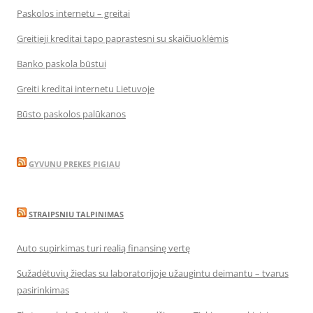
Paskolos internetu – greitai
Greitieji kreditai tapo paprastesni su skaičiuoklėmis
Banko paskola būstui
Greiti kreditai internetu Lietuvoje
Būsto paskolos palūkanos
GYVUNU PREKES PIGIAU
STRAIPSNIU TALPINIMAS
Auto supirkimas turi realią finansinę vertę
Sužadėtuvių žiedas su laboratorijoje užaugintu deimantu – tvarus
pasirinkimas