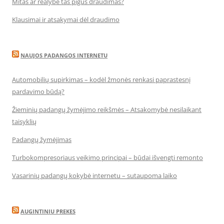
Mitas ar realybė tas pigus draudimas?
Klausimai ir atsakymai dėl draudimo
NAUJOS PADANGOS INTERNETU
Automobilių supirkimas – kodėl žmonės renkasi paprastesnį
pardavimo būdą?
Žieminių padangų žymėjimo reikšmės – Atsakomybė nesilaikant
taisyklių
Padangų žymėjimas
Turbokompresoriaus veikimo principai – būdai išvengti remonto
Vasarinių padangų kokybė internetu – sutaupoma laiko
AUGINTINIU PREKES