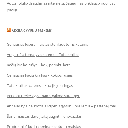
Automobilio draudimas internetu. Saugumas priklauso nuo Jūsų
pačių!
AKCIJA GYVUNU PREKEMS
Geriausias Josera maistas sterilizuotoms katėms
Augalinė alternatyva katėms – Tofu kraikas
Kačių kraiko rūšys – kokį parinkti katei
Geriausias kačių kraikas – kokios rūšies
Tofu kraikas katėms – kuo jis ypatingas
Perkant prekes gyvūnams galima sutaupyti
Ar naudinga naudotis akcijomis gyvūnų prekėmis – pastebėjimai
Šunų maistas daro įtaką augintinio išvaizdai
Produktai iš kurių gaminamas šunų maistas