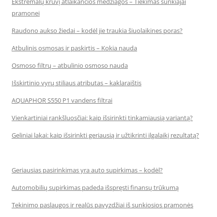
Ekstremalų krūvį atlaikančios medžiagos – Tiekimas sunkiajai
pramonei
Raudono aukso žiedai – kodėl jie traukia šiuolaikines poras?
Atbulinis osmosas ir paskirtis – Kokia nauda
Osmoso filtrų – atbulinio osmoso nauda
Išskirtinio vyrų stiliaus atributas – kaklaraištis
AQUAPHOR S550 P1 vandens filtrai
Vienkartiniai rankšluosčiai: kaip išsirinkti tinkamiausią variantą?
Geliniai lakai: kaip išsirinkti geriausią ir užtikrinti ilgalaikį rezultatą?
Geriausias pasirinkimas yra auto supirkimas – kodėl?
Automobilių supirkimas padeda išspręsti finansų trūkumą
Tekinimo paslaugos ir realūs pavyzdžiai iš sunkiosios pramonės