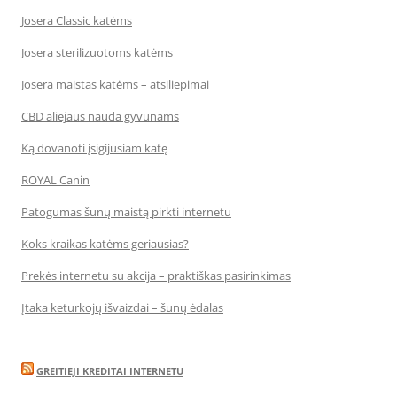
Josera Classic katėms
Josera sterilizuotoms katėms
Josera maistas katėms – atsiliepimai
CBD aliejaus nauda gyvūnams
Ką dovanoti įsigijusiam katę
ROYAL Canin
Patogumas šunų maistą pirkti internetu
Koks kraikas katėms geriausias?
Prekės internetu su akcija – praktiškas pasirinkimas
Įtaka keturkojų išvaizdai – šunų ėdalas
GREITIEJI KREDITAI INTERNETU