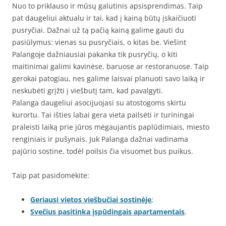
Nuo to priklauso ir mūsų galutinis apsisprendimas. Taip
pat daugeliui aktualu ir tai, kad į kainą būtų įskaičiuoti
pusryčiai. Dažnai už tą pačią kainą galime gauti du
pasiūlymus: vienas su pusryčiais, o kitas be. Viešint
Palangoje dažniausiai pakanka tik pusryčių, o kiti
maitinimai galimi kavinėse, baruose ar restoranuose. Taip
gerokai patogiau, nes galime laisvai planuoti savo laiką ir
neskubėti grįžti į viešbutį tam, kad pavalgyti.
Palanga daugeliui asocijuojasi su atostogoms skirtu
kurortu. Tai išties labai gera vieta pailsėti ir turiningai
praleisti laiką prie jūros mėgaujantis paplūdimiais, miesto
renginiais ir pušynais. Juk Palanga dažnai vadinama
pajūrio sostine, todėl poilsis čia visuomet bus puikus.
Taip pat pasidomėkite:
Geriausi vietos viešbučiai sostinėje
;
Svečius pasitinka įspūdingais apartamentais
.