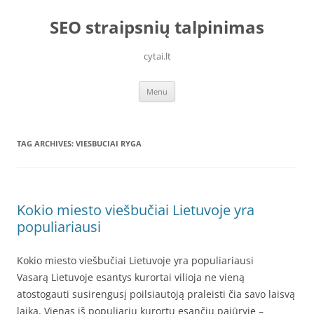
Skip
to
SEO straipsnių talpinimas
content
cytai.lt
Menu
TAG ARCHIVES:
VIESBUCIAI RYGA
Kokio miesto viešbučiai Lietuvoje yra
populiariausi
Kokio miesto viešbučiai Lietuvoje yra populiariausi
Vasarą Lietuvoje esantys kurortai vilioja ne vieną
atostogauti susirengusį poilsiautoją praleisti čia savo laisvą
laiką. Vienas iš populiarių kurortų esančių pajūryje –