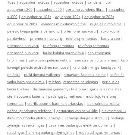
102s
|
aquaphor ro-202s
|
aquaphor ro-206s
|
vandens filtrai
|
aquaphor s800
|
aquaphor s550
|
geriamo vandens filtrai
|
aquaphor
s1000
|
aquaphor ro 101s
|
aquaphor 102s
|
aquaphor ro 202s
|
aquaphor ro 206s
|
vandens minkstinimo filtrai
|
nugeležinimo filtrai
|
pelesio kvapa galima panaikinti
|
priemone nuo voru
|
lauko kubilai
pardavimui
|
priemonė nuo vorų
|
telefonų remontas
|
kas yra seo
|
priemone nuo voru
|
telefonų remontas
|
telefonų remontas
|
priemonė nuo vorų
|
lauko kubilai pardavimui
|
seo straipsniu
talpinimas
|
geriausias pelėsio valiklis
|
seo straipsniu talpinimas
|
kaip
isvengti pelesio atsiradimo namuose
|
kaip išsirinkti geriausią valiklį
pelėsiui
|
puiki dovana vaikams
|
smagiam žaidimui kieme
|
aikštelės
vaikų laiko praleidimui
|
telefonų remontas naudingas
|
geriausias
kaciu kraikas
|
dazniausiai gendantys telefonai
|
geriausias maistas
sterilizuotoms katėms
|
padangų žymėjimas
|
mobiliųjų telefonų
remontas
|
sterilizuotoms katėms geriausias
|
kiek kainuoja kubilai
|
dažnai gendantys telefonai
|
geriausias vonios valiklis
|
elektromobiliu
ikrovimo stoteliu pletra lietuvoje
|
lietuvoje daugeja stoteliu
|
padangų
žymėjimas reikalingas
|
vasarinės padangos elektromobiliams
|
naudingas žieminių padangų žymėjimas
|
kuo naudingas remontas
|