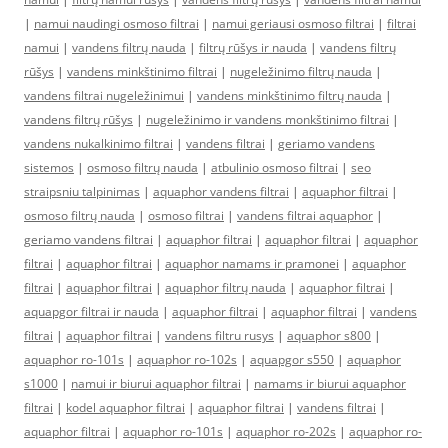
|
namui naudingi osmoso filtrai
|
namui geriausi osmoso filtrai
|
filtrai
namui
|
vandens filtrų nauda
|
filtrų rūšys ir nauda
|
vandens filtrų
rūšys
|
vandens minkštinimo filtrai
|
nugeležinimo filtrų nauda
|
vandens filtrai nugeležinimui
|
vandens minkštinimo filtrų nauda
|
vandens filtrų rūšys
|
nugeležinimo ir vandens monkštinimo filtrai
|
vandens nukalkinimo filtrai
|
vandens filtrai
|
geriamo vandens
sistemos
|
osmoso filtrų nauda
|
atbulinio osmoso filtrai
|
seo
straipsniu talpinimas
|
aquaphor vandens filtrai
|
aquaphor filtrai
|
osmoso filtrų nauda
|
osmoso filtrai
|
vandens filtrai aquaphor
|
geriamo vandens filtrai
|
aquaphor filtrai
|
aquaphor filtrai
|
aquaphor
filtrai
|
aquaphor filtrai
|
aquaphor namams ir pramonei
|
aquaphor
filtrai
|
aquaphor filtrai
|
aquaphor filtrų nauda
|
aquaphor filtrai
|
aquapgor filtrai ir nauda
|
aquaphor filtrai
|
aquaphor filtrai
|
vandens
filtrai
|
aquaphor filtrai
|
vandens filtru rusys
|
aquaphor s800
|
aquaphor ro-101s
|
aquaphor ro-102s
|
aquapgor s550
|
aquaphor
s1000
|
namui ir biurui aquaphor filtrai
|
namams ir biurui aquaphor
filtrai
|
kodel aquaphor filtrai
|
aquaphor filtrai
|
vandens filtrai
|
aquaphor filtrai
|
aquaphor ro-101s
|
aquaphor ro-202s
|
aquaphor ro-