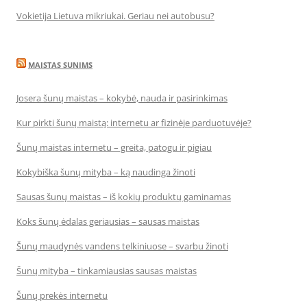
Vokietija Lietuva mikriukai. Geriau nei autobusu?
MAISTAS SUNIMS
Josera šunų maistas – kokybė, nauda ir pasirinkimas
Kur pirkti šunų maistą: internetu ar fizinėje parduotuvėje?
Šunų maistas internetu – greita, patogu ir pigiau
Kokybiška šunų mityba – ką naudinga žinoti
Sausas šunų maistas – iš kokių produktų gaminamas
Koks šunų ėdalas geriausias – sausas maistas
Šunų maudynės vandens telkiniuose – svarbu žinoti
Šunų mityba – tinkamiausias sausas maistas
Šunų prekės internetu