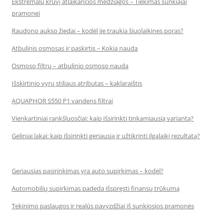
Ekstremalų krūvį atlaikančios medžiagos – Tiekimas sunkiajai
pramonei
Raudono aukso žiedai – kodėl jie traukia šiuolaikines poras?
Atbulinis osmosas ir paskirtis – Kokia nauda
Osmoso filtrų – atbulinio osmoso nauda
Išskirtinio vyrų stiliaus atributas – kaklaraištis
AQUAPHOR S550 P1 vandens filtrai
Vienkartiniai rankšluosčiai: kaip išsirinkti tinkamiausią variantą?
Geliniai lakai: kaip išsirinkti geriausią ir užtikrinti ilgalaikį rezultatą?
Geriausias pasirinkimas yra auto supirkimas – kodėl?
Automobilių supirkimas padeda išspręsti finansų trūkumą
Tekinimo paslaugos ir realūs pavyzdžiai iš sunkiosios pramonės