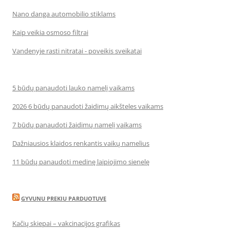
Nano danga automobilio stiklams
Kaip veikia osmoso filtrai
Vandenyje rasti nitratai - poveikis sveikatai
5 būdų panaudoti lauko namelį vaikams
2026 6 būdų panaudoti žaidimų aikšteles vaikams
7 būdų panaudoti žaidimų namelį vaikams
Dažniausios klaidos renkantis vaikų namelius
11 būdų panaudoti medinę laipiojimo sienelę
GYVUNU PREKIU PARDUOTUVE
Kačių skiepai – vakcinacijos grafikas