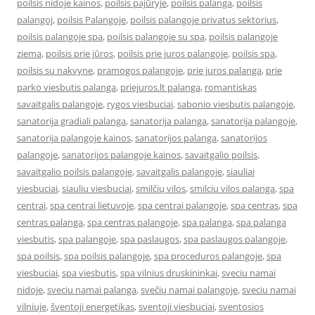
poilsis nidoje kainos
,
poilsis pajūryje
,
poilsis palanga
,
poilsis
palangoj
,
poilsis Palangoje
,
poilsis palangoje privatus sektorius
,
poilsis palangoje spa
,
poilsis palangoje su spa
,
poilsis palangoje
ziema
,
poilsis prie jūros
,
poilsis prie juros palangoje
,
poilsis spa
,
poilsis su nakvyne
,
pramogos palangoje
,
prie juros palanga
,
prie
parko viesbutis palanga
,
priejuros.lt palanga
,
romantiskas
savaitgalis palangoje
,
rygos viesbuciai
,
sabonio viesbutis palangoje
,
sanatorija gradiali palanga
,
sanatorija palanga
,
sanatorija palangoje
,
sanatorija palangoje kainos
,
sanatorijos palanga
,
sanatorijos
palangoje
,
sanatorijos palangoje kainos
,
savaitgalio poilsis
,
savaitgalio poilsis palangoje
,
savaitgalis palangoje
,
siauliai
viesbuciai
,
siauliu viesbuciai
,
smilčių vilos
,
smilciu vilos palanga
,
spa
centrai
,
spa centrai lietuvoje
,
spa centrai palangoje
,
spa centras
,
spa
centras palanga
,
spa centras palangoje
,
spa palanga
,
spa palanga
viesbutis
,
spa palangoje
,
spa paslaugos
,
spa paslaugos palangoje
,
spa poilsis
,
spa poilsis palangoje
,
spa proceduros palangoje
,
spa
viesbuciai
,
spa viesbutis
,
spa vilnius druskininkai
,
sveciu namai
nidoje
,
sveciu namai palanga
,
svečių namai palangoje
,
sveciu namai
vilniuje
,
šventoji energetikas
,
sventoji viesbuciai
,
sventosios