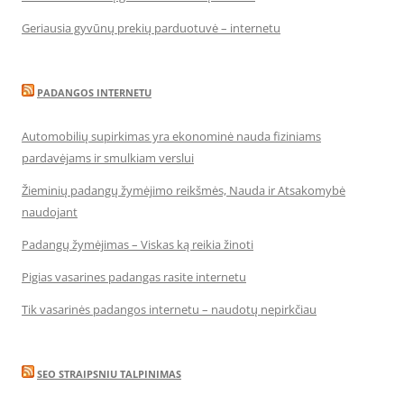
Geriausia gyvūnų prekių parduotuvė – internetu
PADANGOS INTERNETU
Automobilių supirkimas yra ekonominė nauda fiziniams
pardavėjams ir smulkiam verslui
Žieminių padangų žymėjimo reikšmės, Nauda ir Atsakomybė
naudojant
Padangų žymėjimas – Viskas ką reikia žinoti
Pigias vasarines padangas rasite internetu
Tik vasarinės padangos internetu – naudotų nepirkčiau
SEO STRAIPSNIU TALPINIMAS