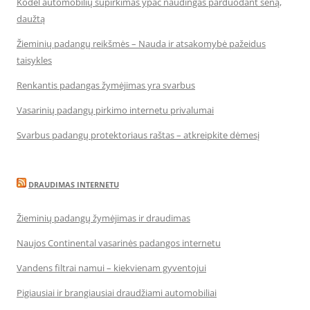
Kodėl automobilių supirkimas ypač naudingas parduodant seną,
daužtą
Žieminių padangų reikšmės – Nauda ir atsakomybė pažeidus
taisykles
Renkantis padangas žymėjimas yra svarbus
Vasarinių padangų pirkimo internetu privalumai
Svarbus padangų protektoriaus raštas – atkreipkite dėmesį
DRAUDIMAS INTERNETU
Žieminių padangų žymėjimas ir draudimas
Naujos Continental vasarinės padangos internetu
Vandens filtrai namui – kiekvienam gyventojui
Pigiausiai ir brangiausiai draudžiami automobiliai