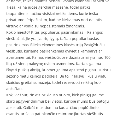
ar name, reikės dalintis bendru vonios kambariu ar virtuve.
Tiesa, kaina juose gerokai mažesnė, todėl patiks
taupantiems, tačiau visiškai netiks tiems, kurie ieško
privatumo. Pripažinkim, kad ne kiekvienas nori dalintis
virtuve ar vonia su nepažįstamais žmonėmis.
Kokio miesto? Kitas populiarus pasirinkimas – Palangos
viešbučiai. Jie yra įvairių lygių, tačiau populiariausias
pasirinkimas išlieka ekonominės klasės trijų žvaigždučių
viešbutis, kuriame pasirenkamas dvivietis kambarys ar
apartamentai. Kainos viešbučiuose dažniausiai yra nuo 100
litų už vieną nakvynę dviem asmenims. Kartais galima
išvysti puikių akcijų, kuomet galima apsistoti pigiau. Turistų
sezono metu kainos padidėja. Be to, ir laisvų likusių vietų
skaičius greitai sumažėja, todėl rezervuoti reikėtų kuo
anksčiau.
Kokį viešbutį rinktis priklauso nuo to, kiek pinigų galime
skirti apgyvendinimui bei vietos, kurioje mums bus patogu
apsistoti. Galbūt mus domina kuo arčiau paplūdimio
esantis, ar šalia patinkančio restorano įkurtas viešbutis.