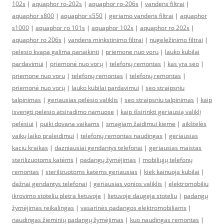
102s
|
aquaphor ro-202s
|
aquaphor ro-206s
|
vandens filtrai
|
aquaphor s800
|
aquaphor s550
|
geriamo vandens filtrai
|
aquaphor
s1000
|
aquaphor ro 101s
|
aquaphor 102s
|
aquaphor ro 202s
|
aquaphor ro 206s
|
vandens minkstinimo filtrai
|
nugeležinimo filtrai
|
pelesio kvapa galima panaikinti
|
priemone nuo voru
|
lauko kubilai
pardavimui
|
priemonė nuo vorų
|
telefonų remontas
|
kas yra seo
|
priemone nuo voru
|
telefonų remontas
|
telefonų remontas
|
priemonė nuo vorų
|
lauko kubilai pardavimui
|
seo straipsniu
talpinimas
|
geriausias pelėsio valiklis
|
seo straipsniu talpinimas
|
kaip
isvengti pelesio atsiradimo namuose
|
kaip išsirinkti geriausią valiklį
pelėsiui
|
puiki dovana vaikams
|
smagiam žaidimui kieme
|
aikštelės
vaikų laiko praleidimui
|
telefonų remontas naudingas
|
geriausias
kaciu kraikas
|
dazniausiai gendantys telefonai
|
geriausias maistas
sterilizuotoms katėms
|
padangų žymėjimas
|
mobiliųjų telefonų
remontas
|
sterilizuotoms katėms geriausias
|
kiek kainuoja kubilai
|
dažnai gendantys telefonai
|
geriausias vonios valiklis
|
elektromobiliu
ikrovimo stoteliu pletra lietuvoje
|
lietuvoje daugeja stoteliu
|
padangų
žymėjimas reikalingas
|
vasarinės padangos elektromobiliams
|
naudingas žieminių padangų žymėjimas
|
kuo naudingas remontas
|