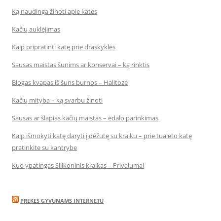
Ką naudinga žinoti apie kates
Kačių auklėjimas
Kaip pripratinti katę prie draskyklės
Sausas maistas šunims ar konservai – ką rinktis
Blogas kvapas iš šuns burnos – Halitozė
Kačių mityba – ką svarbu žinoti
Sausas ar šlapias kačių maistas – ėdalo parinkimas
Kaip išmokyti katę daryti į dėžutę su kraiku – prie tualeto katę
pratinkite su kantrybe
Kuo ypatingas Silikoninis kraikas – Privalumai
PREKES GYVUNAMS INTERNETU