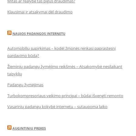
Mitas ar realybė tas pigus draudimas?
Klausimai ir atsakymai dėl draudimo
NAUJOS PADANGOS INTERNETU
Automobilių supirkimas – kodėl žmonės renkasi paprastesnį
pardavimo būdą?
Žieminių padangų žymėjimo reikšmės – Atsakomybė nesilaikant
taisyklių
Padangų žymėjimas
Turbokompresoriaus veikimo principai – būdai išvengti remonto
Vasarinių padangų kokybė internetu – sutaupoma laiko
AUGINTINIU PREKES