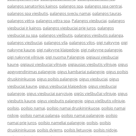
palangos sanatorijos kainos
,
palangos spa
,
palangos spa centrai
,
palangos spa viesbutis
,
palangos sveciu namai
,
palangos tauras
,
palangos vėtra
,
palangos vėtra spa
,
Palangos viesbuciai
,
palangos
viesbuciai ir kainos
,
palangos viesbuciai prie juros
,
palangos
viesbuciai su spa
,
palangos viešbutis
,
palangos viesbutis palanga
,
palangos viezbuciai
,
palangos vila
,
palangos vilos
,
pigi nakvyne
,
pigi
nakvyne kaune
,
pigi nakvyne klaipedoje
,
pigi nakvyne palangoje
,
pigi nakvynė vilniuje
,
pigi nuoma Palangoje
,
pigiausi viesbuciai
kaune
,
pigiausi viesbuciai vilniuje
,
pigiausias viesbutis vilniuje
,
pigus
apgyvendinimas palangoje
,
pigus kambariai palangoje
,
pigus poilsis
druskininkuose
,
pigus poilsis palangoje
,
pigus viesbuciai
,
pigus
viesbuciai kaune
,
pigus viesbuciai klaipedoje
,
pigus viesbuciai
palangoje
,
pigus viesbuciai paryziuje
,
pigūs viešbučiai vilniuje
,
pigus
viesbutis kaune
,
pigus viesbutis palangoje
,
pigus viešbutis vilniuje
,
poilsio
,
poilsio namai
,
poilsio namai druskininkuose
,
poilsio namai
nidoje
,
poilsio namai palanga
,
poilsio namai palangoje
,
poilsio
namai prie juros
,
poilsio nameliai palangoje
,
poilsis
,
poilsis
druskininkuose
,
poilsis dviems
,
poilsis lietuvoje
,
poilsis nidoje
,