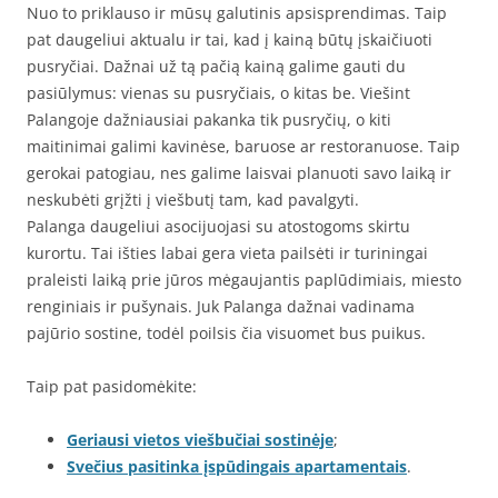
Nuo to priklauso ir mūsų galutinis apsisprendimas. Taip
pat daugeliui aktualu ir tai, kad į kainą būtų įskaičiuoti
pusryčiai. Dažnai už tą pačią kainą galime gauti du
pasiūlymus: vienas su pusryčiais, o kitas be. Viešint
Palangoje dažniausiai pakanka tik pusryčių, o kiti
maitinimai galimi kavinėse, baruose ar restoranuose. Taip
gerokai patogiau, nes galime laisvai planuoti savo laiką ir
neskubėti grįžti į viešbutį tam, kad pavalgyti.
Palanga daugeliui asocijuojasi su atostogoms skirtu
kurortu. Tai išties labai gera vieta pailsėti ir turiningai
praleisti laiką prie jūros mėgaujantis paplūdimiais, miesto
renginiais ir pušynais. Juk Palanga dažnai vadinama
pajūrio sostine, todėl poilsis čia visuomet bus puikus.
Taip pat pasidomėkite:
Geriausi vietos viešbučiai sostinėje
;
Svečius pasitinka įspūdingais apartamentais
.