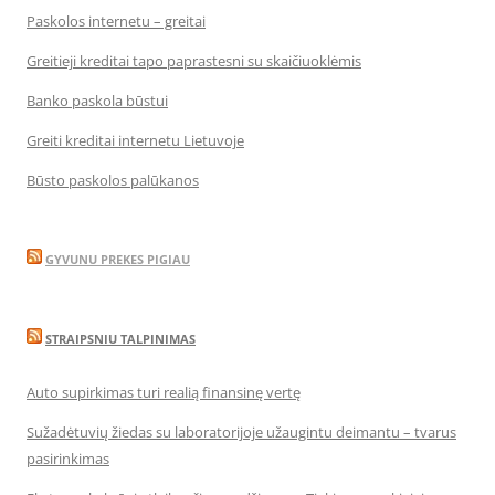
Paskolos internetu – greitai
Greitieji kreditai tapo paprastesni su skaičiuoklėmis
Banko paskola būstui
Greiti kreditai internetu Lietuvoje
Būsto paskolos palūkanos
GYVUNU PREKES PIGIAU
STRAIPSNIU TALPINIMAS
Auto supirkimas turi realią finansinę vertę
Sužadėtuvių žiedas su laboratorijoje užaugintu deimantu – tvarus
pasirinkimas