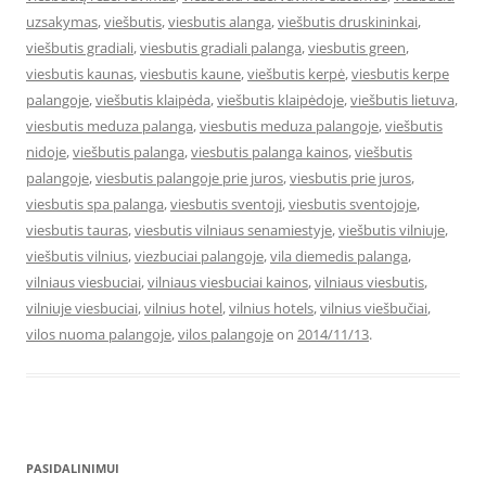
uzsakymas
,
viešbutis
,
viesbutis alanga
,
viešbutis druskininkai
,
viešbutis gradiali
,
viesbutis gradiali palanga
,
viesbutis green
,
viesbutis kaunas
,
viesbutis kaune
,
viešbutis kerpė
,
viesbutis kerpe
palangoje
,
viešbutis klaipėda
,
viešbutis klaipėdoje
,
viešbutis lietuva
,
viesbutis meduza palanga
,
viesbutis meduza palangoje
,
viešbutis
nidoje
,
viešbutis palanga
,
viesbutis palanga kainos
,
viešbutis
palangoje
,
viesbutis palangoje prie juros
,
viesbutis prie juros
,
viesbutis spa palanga
,
viesbutis sventoji
,
viesbutis sventojoje
,
viesbutis tauras
,
viesbutis vilniaus senamiestyje
,
viešbutis vilniuje
,
viešbutis vilnius
,
viezbuciai palangoje
,
vila diemedis palanga
,
vilniaus viesbuciai
,
vilniaus viesbuciai kainos
,
vilniaus viesbutis
,
vilniuje viesbuciai
,
vilnius hotel
,
vilnius hotels
,
vilnius viešbučiai
,
vilos nuoma palangoje
,
vilos palangoje
on
2014/11/13
.
PASIDALINIMUI