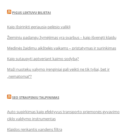
PIGUS LEKTUVU BILIETAI
Kaip išsirinkti geriausią pelėsio valiklį
Žieminių padangų žymėjimas yra svarbus – kaip išvengti klaidų
Medinės žaidimų aikštelės vaikams – pristatymas ir surinkimas
Kaip sutaupyti aptveriant kaimo sodybą?
Maži nuotekų valymo įrenginiai gali veikti ne tik tyliai, bet ir
„nematomai‘‘?
SEO STRAIPSNIU TALPINIMAS
Auto supirkimas kaip efektyvus transporto priemonės gyvavimo
ciklo valdymo instrumentas
Klaidos renkantis vandens filtrą