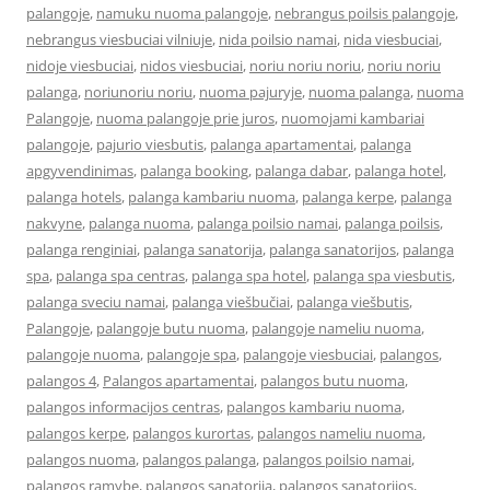
palangoje
,
namuku nuoma palangoje
,
nebrangus poilsis palangoje
,
nebrangus viesbuciai vilniuje
,
nida poilsio namai
,
nida viesbuciai
,
nidoje viesbuciai
,
nidos viesbuciai
,
noriu noriu noriu
,
noriu noriu
palanga
,
noriunoriu noriu
,
nuoma pajuryje
,
nuoma palanga
,
nuoma
Palangoje
,
nuoma palangoje prie juros
,
nuomojami kambariai
palangoje
,
pajurio viesbutis
,
palanga apartamentai
,
palanga
apgyvendinimas
,
palanga booking
,
palanga dabar
,
palanga hotel
,
palanga hotels
,
palanga kambariu nuoma
,
palanga kerpe
,
palanga
nakvyne
,
palanga nuoma
,
palanga poilsio namai
,
palanga poilsis
,
palanga renginiai
,
palanga sanatorija
,
palanga sanatorijos
,
palanga
spa
,
palanga spa centras
,
palanga spa hotel
,
palanga spa viesbutis
,
palanga sveciu namai
,
palanga viešbučiai
,
palanga viešbutis
,
Palangoje
,
palangoje butu nuoma
,
palangoje nameliu nuoma
,
palangoje nuoma
,
palangoje spa
,
palangoje viesbuciai
,
palangos
,
palangos 4
,
Palangos apartamentai
,
palangos butu nuoma
,
palangos informacijos centras
,
palangos kambariu nuoma
,
palangos kerpe
,
palangos kurortas
,
palangos nameliu nuoma
,
palangos nuoma
,
palangos palanga
,
palangos poilsio namai
,
palangos ramybe
,
palangos sanatorija
,
palangos sanatorijos
,