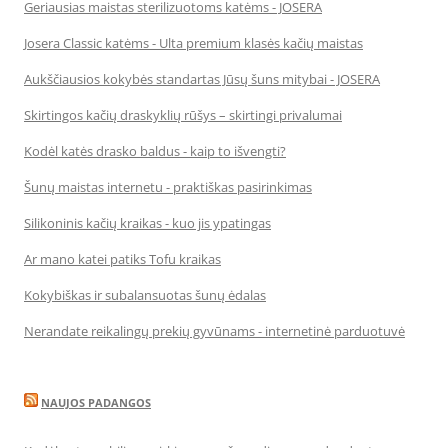
Geriausias maistas sterilizuotoms katėms - JOSERA
Josera Classic katėms - Ulta premium klasės kačių maistas
Aukščiausios kokybės standartas Jūsų šuns mitybai - JOSERA
Skirtingos kačių draskyklių rūšys – skirtingi privalumai
Kodėl katės drasko baldus - kaip to išvengti?
Šunų maistas internetu - praktiškas pasirinkimas
Silikoninis kačių kraikas - kuo jis ypatingas
Ar mano katei patiks Tofu kraikas
Kokybiškas ir subalansuotas šunų ėdalas
Nerandate reikalingų prekių gyvūnams - internetinė parduotuvė
NAUJOS PADANGOS