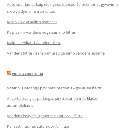
Auto supirkimas kaip efektyvus transporto priemonės gyvavimo
ciklo valdymo instrumentas
Kaip veikia atbulinis osmosas
Kaip veikia vandens nugeležinimo filtrai
Klaidos renkantis vandens filtrą
Vandens filtrai visam namui su geriamo vandens sistema
PIGUS AVIABILIETAI
Vasarinių padangų pirkimas internetu – geriausia išeitis
Ar verta brangias padangas pirkti ekonominės klasės
automobiliams
Vandens kokybės garantas namuose – filtrai
Kur rasti nuomai automobilį Vilniuje