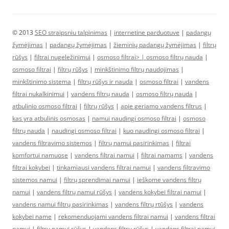
© 2013
SEO straipsniu talpinimas
|
internetine parduotuve
|
padangų
žymėjimas
|
padangų žymėjimas
|
žieminių padangų žymėjimas
|
filtrų
rūšys
|
filtrai nugeležinimui
|
osmoso filtrai> |
osmoso filtrų nauda
|
osmoso filtrai
|
filtrų rūšys
|
minkštinimo filtrų naudojimas
|
minkštinimo sistema
|
filtrų rūšys ir nauda
|
osmoso filtrai
|
vandens
filtrai nukalkinimui
|
vandens filtrų nauda
|
osmoso filtrų nauda
|
atbulinio osmoso filtrai
|
filtrų rūšys
|
apie geriamo vandens filtrus
|
kas yra atbulinis osmosas
|
namui naudingi osmoso filtrai
|
osmoso
filtrų nauda
|
naudingi osmoso filtrai
|
kuo naudingi osmoso filtrai
|
vandens filtravimo sistemos
|
filtrų namui pasirinkimas
|
filtrai
komfortui namuose
|
vandens filtrai namui
|
filtrai namams
|
vandens
filtrai kokybei
|
tinkamiausi vandens filtrai namui
|
vandens filtravimo
sistemos namui
|
filtrų sprendimai namui
|
ieškome vandens filtrų
namui
|
vandens filtrų namui rūšys
|
vandens kokybei filtrai namui
|
vandens namui filtrų pasirinkimas
|
vandens filtrų rtūšys
|
vandens
kokybei name
|
rekomenduojami vandens filtrai namui
|
vandens filtrai
namui
|
filtrų namui rūšys
|
vandens filtrų rūšys
|
vandens filtrai namui