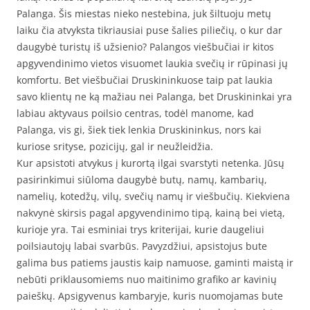
Palanga. Šis miestas nieko nestebina, juk šiltuoju metų
laiku čia atvyksta tikriausiai puse šalies piliečių, o kur dar
daugybė turistų iš užsienio? Palangos viešbučiai ir kitos
apgyvendinimo vietos visuomet laukia svečių ir rūpinasi jų
komfortu. Bet viešbučiai Druskininkuose taip pat laukia
savo klientų ne ką mažiau nei Palanga, bet Druskininkai yra
labiau aktyvaus poilsio centras, todėl manome, kad
Palanga, vis gi, šiek tiek lenkia Druskininkus, nors kai
kuriose srityse, pozicijų, gal ir neužleidžia.
Kur apsistoti atvykus į kurortą ilgai svarstyti netenka. Jūsų
pasirinkimui siūloma daugybė butų, namų, kambarių,
namelių, kotedžų, vilų, svečių namų ir viešbučių. Kiekviena
nakvynė skirsis pagal apgyvendinimo tipą, kainą bei vietą,
kurioje yra. Tai esminiai trys kriterijai, kurie daugeliui
poilsiautojų labai svarbūs. Pavyzdžiui, apsistojus bute
galima bus patiems jaustis kaip namuose, gaminti maistą ir
nebūti priklausomiems nuo maitinimo grafiko ar kavinių
paieškų. Apsigyvenus kambaryje, kuris nuomojamas bute