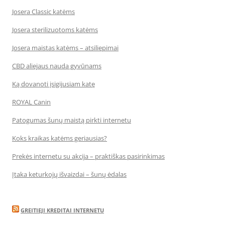
Josera Classic katėms
Josera sterilizuotoms katėms
Josera maistas katėms – atsiliepimai
CBD aliejaus nauda gyvūnams
Ką dovanoti įsigijusiam katę
ROYAL Canin
Patogumas šunų maistą pirkti internetu
Koks kraikas katėms geriausias?
Prekės internetu su akcija – praktiškas pasirinkimas
Įtaka keturkojų išvaizdai – šunų ėdalas
GREITIEJI KREDITAI INTERNETU