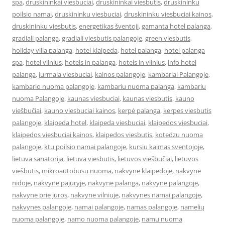
spa
,
druskininkai viesbuciai
,
druskininkai viesbutis
,
druskininku
poilsio namai
,
druskininku viesbuciai
,
druskininku viesbuciai kainos
,
druskininku viesbutis
,
energetikas šventoji
,
gamanta hotel palanga
,
gradiali palanga
,
gradiali viesbutis palangoje
,
green viesbutis
,
holiday villa palanga
,
hotel klaipeda
,
hotel palanga
,
hotel palanga
spa
,
hotel vilnius
,
hotels in palanga
,
hotels in vilnius
,
info hotel
palanga
,
jurmala viesbuciai
,
kainos palangoje
,
kambariai Palangoje
,
kambario nuoma palangoje
,
kambariu nuoma palanga
,
kambariu
nuoma Palangoje
,
kaunas viesbuciai
,
kaunas viesbutis
,
kauno
viešbučiai
,
kauno viesbuciai kainos
,
kerpė palanga
,
kerpes viesbutis
palangoje
,
klaipeda hotel
,
klaipeda viesbuciai
,
klaipedos viesbuciai
,
klaipedos viesbuciai kainos
,
klaipedos viesbutis
,
kotedzu nuoma
palangoje
,
ktu poilsio namai palangoje
,
kursiu kaimas sventojoje
,
lietuva sanatorija
,
lietuva viesbutis
,
lietuvos viešbučiai
,
lietuvos
viešbutis
,
mikroautobusu nuoma
,
nakvyne klaipedoje
,
nakvynė
nidoje
,
nakvyne pajuryje
,
nakvyne palanga
,
nakvyne palangoje
,
nakvyne prie juros
,
nakvyne vilniuje
,
nakvynes namai palangoje
,
nakvynes palangoje
,
namai palangoje
,
namas palangoje
,
namelių
nuoma palangoje
,
namo nuoma palangoje
,
namu nuoma