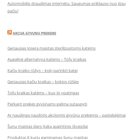
Automobilio draudimas internetu. Saugumas priklauso nuo Jūsų
pačių!
AKCIJA GYVUNU PREKEMS
Geriausias Josera maistas sterilizuotoms katėms
Augalinė alternatyva katėms – Tofu kraikas
Kačių kraiko rūšys – kokį parinkti katei
Geriausias kačių kraikas – kokios rūšies
Tofu kraikas katėms – kuo jis ypatingas
Perkant prekes gyvūnams galima sutaupyti
Ar naudinga naudotis akcijomis gyvūnų prekėmis – pastebėjimai
Šunų maistas daro įtaką augintinio išvaizdai
Produktai iš kurių gaminamas šunų maistas