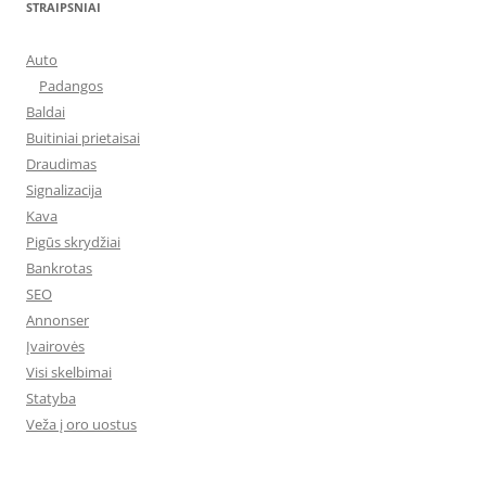
STRAIPSNIAI
Auto
Padangos
Baldai
Buitiniai prietaisai
Draudimas
Signalizacija
Kava
Pigūs skrydžiai
Bankrotas
SEO
Annonser
Įvairovės
Visi skelbimai
Statyba
Veža į oro uostus