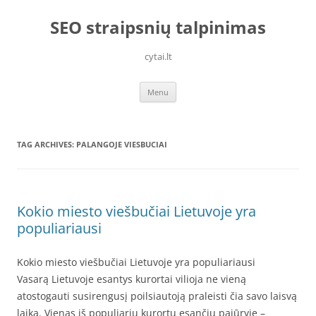
Skip
to
SEO straipsnių talpinimas
content
cytai.lt
Menu
TAG ARCHIVES:
PALANGOJE VIESBUCIAI
Kokio miesto viešbučiai Lietuvoje yra
populiariausi
Kokio miesto viešbučiai Lietuvoje yra populiariausi
Vasarą Lietuvoje esantys kurortai vilioja ne vieną
atostogauti susirengusį poilsiautoją praleisti čia savo laisvą
laiką. Vienas iš populiarių kurortų esančių pajūryje –