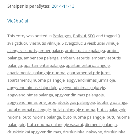
Straipsnis parašytas:
2014-11-13
Viešbučiai
.
This entry was posted in
Paslaugos
,
Poilsiui
,
SEO
and tagged
3
zvaigzduciu viesbutis vilniuje
,
5 zvaigzduciu viesbuciai vilniuje
,
alanga viesbutis
,
amber palace
,
amber palace palanga
,
amber
palanga
,
amber spa palanga
,
amber viesbutis
,
amber viesbutis
palanga
,
apartamentai palanga
,
apartamentai palangoje
,
apartamentai palangoje nuoma
,
apartamentai prie juros
,
apartamentų nuoma palangoje
,
apgyvendinimas jurmaloje
,
apgyvendinimas klaipedoje
,
apgyvendinimas pajuryje
,
apgyvendinimas palanga
,
apgyvendinimas palangoje
,
apgyvendinimas prie juros
,
atostogos palangoje
,
booking palanga
,
butai nuomai palangoje
,
butai palangoje nuoma
,
butas palangoje
nuoma
,
buto nuoma palanga
,
buto nuoma palangoje
,
butų nuoma
palangoje
,
butu nuoma palangoje vasarai
,
diemedis palanga
,
druskininkai apgyvendinimas
,
druskininkai nakvyne
,
druskininkai