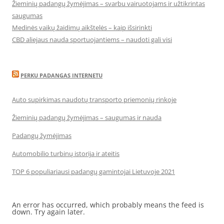
Žieminių padangų žymėjimas – svarbu vairuotojams ir užtikrintas
saugumas
Medinės vaikų žaidimų aikštelės – kaip išsirinkti
CBD aliejaus nauda sportuojantiems – naudoti gali visi
PERKU PADANGAS INTERNETU
Auto supirkimas naudotų transporto priemonių rinkoje
Žieminių padangų žymėjimas – saugumas ir nauda
Padangų žymėjimas
Automobilio turbinų istorija ir ateitis
TOP 6 populiariausi padangų gamintojai Lietuvoje 2021
An error has occurred, which probably means the feed is
down. Try again later.