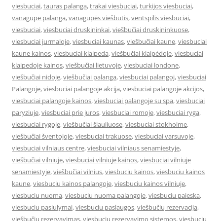
viesbuciai
,
tauras palanga
,
trakai viesbuciai
,
turkijos viesbuciai
,
vanagupe palanga
,
vanagupės viešbutis
,
ventspilis viesbuciai
,
viesbuciai
,
viesbuciai druskininkai
,
viešbučiai druskininkuose
,
viesbuciai jurmaloje
,
viesbuciai kaunas
,
viešbučiai kaune
,
viesbuciai
kaune kainos
,
viesbuciai klaipeda
,
viešbučiai klaipėdoje
,
viesbuciai
klaipedoje kainos
,
viešbučiai lietuvoje
,
viesbuciai londone
,
viešbučiai nidoje
,
viešbučiai palanga
,
viesbuciai palangoj
,
viesbuciai
Palangoje
,
viesbuciai palangoje akcija
,
viesbuciai palangoje akcijos
,
viesbuciai palangoje kainos
,
viesbuciai palangoje su spa
,
viesbuciai
paryziuje
,
viesbuciai prie juros
,
viesbuciai romoje
,
viesbuciai ryga
,
viesbuciai rygoje
,
viešbučiai šiauliuose
,
viesbuciai stokholme
,
viešbučiai šventojoje
,
viesbuciai trakuose
,
viesbuciai varsuvoje
,
viesbuciai vilniaus centre
,
viesbuciai vilniaus senamiestyje
,
viešbučiai vilniuje
,
viesbuciai vilniuje kainos
,
viesbuciai vilniuje
senamiestyje
,
viešbučiai vilnius
,
viesbuciu kainos
,
viesbuciu kainos
kaune
,
viesbuciu kainos palangoje
,
viesbuciu kainos vilniuje
,
viesbuciu nuoma
,
viesbuciu nuoma palangoje
,
viesbuciu paieska
,
viesbuciu pasiulymai
,
viesbuciu paslaugos
,
viešbučių rezervacija
,
viešbučių rezervavimas
,
viesbuciu rezervavimo sistemos
,
viesbuciu