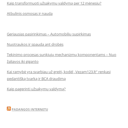
Kaip transformuoti užsakymų valdymą per 12 mėnesių?
Atbulinis osmosas ir nauda
Geriausias pasirinkimas – Automobilių supirkimas
Nuotraukos ir spauda ant drobės
Tekinimo procesas sunkiųjų mechanizmų komponentams – Nuo
žaliavos iki giganto
Kai ramybė yra svarbiau už greitį, kodėl „Vezam123.lt“ renkasi
pedantišką tvarką ir BCA draudimą
Kaip pagerinti užsakymų valdymą?
PADANGOS INTERNETU