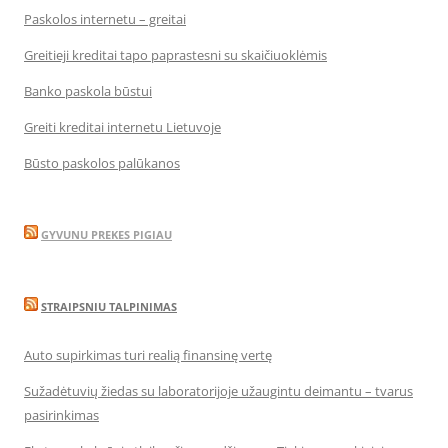
Paskolos internetu – greitai
Greitieji kreditai tapo paprastesni su skaičiuoklėmis
Banko paskola būstui
Greiti kreditai internetu Lietuvoje
Būsto paskolos palūkanos
GYVUNU PREKES PIGIAU
STRAIPSNIU TALPINIMAS
Auto supirkimas turi realią finansinę vertę
Sužadėtuvių žiedas su laboratorijoje užaugintu deimantu – tvarus
pasirinkimas