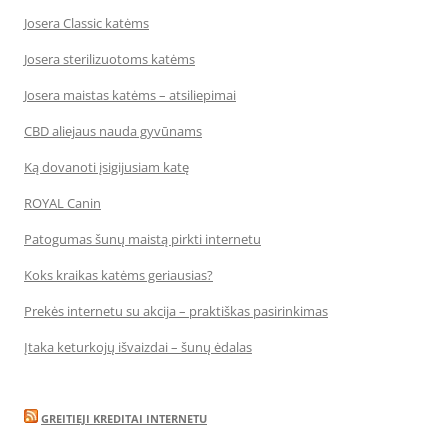
Josera Classic katėms
Josera sterilizuotoms katėms
Josera maistas katėms – atsiliepimai
CBD aliejaus nauda gyvūnams
Ką dovanoti įsigijusiam katę
ROYAL Canin
Patogumas šunų maistą pirkti internetu
Koks kraikas katėms geriausias?
Prekės internetu su akcija – praktiškas pasirinkimas
Įtaka keturkojų išvaizdai – šunų ėdalas
GREITIEJI KREDITAI INTERNETU