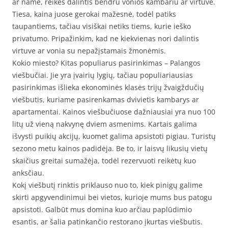
ar name, reikės dalintis bendru vonios kambariu ar virtuve.
Tiesa, kaina juose gerokai mažesnė, todėl patiks
taupantiems, tačiau visiškai netiks tiems, kurie ieško
privatumo. Pripažinkim, kad ne kiekvienas nori dalintis
virtuve ar vonia su nepažįstamais žmonėmis.
Kokio miesto? Kitas populiarus pasirinkimas – Palangos
viešbučiai. Jie yra įvairių lygių, tačiau populiariausias
pasirinkimas išlieka ekonominės klasės trijų žvaigždučių
viešbutis, kuriame pasirenkamas dvivietis kambarys ar
apartamentai. Kainos viešbučiuose dažniausiai yra nuo 100
litų už vieną nakvynę dviem asmenims. Kartais galima
išvysti puikių akcijų, kuomet galima apsistoti pigiau. Turistų
sezono metu kainos padidėja. Be to, ir laisvų likusių vietų
skaičius greitai sumažėja, todėl rezervuoti reikėtų kuo
anksčiau.
Kokį viešbutį rinktis priklauso nuo to, kiek pinigų galime
skirti apgyvendinimui bei vietos, kurioje mums bus patogu
apsistoti. Galbūt mus domina kuo arčiau paplūdimio
esantis, ar šalia patinkančio restorano įkurtas viešbutis.