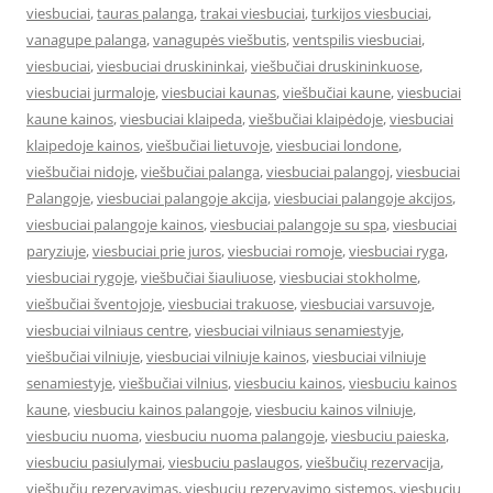
viesbuciai
,
tauras palanga
,
trakai viesbuciai
,
turkijos viesbuciai
,
vanagupe palanga
,
vanagupės viešbutis
,
ventspilis viesbuciai
,
viesbuciai
,
viesbuciai druskininkai
,
viešbučiai druskininkuose
,
viesbuciai jurmaloje
,
viesbuciai kaunas
,
viešbučiai kaune
,
viesbuciai
kaune kainos
,
viesbuciai klaipeda
,
viešbučiai klaipėdoje
,
viesbuciai
klaipedoje kainos
,
viešbučiai lietuvoje
,
viesbuciai londone
,
viešbučiai nidoje
,
viešbučiai palanga
,
viesbuciai palangoj
,
viesbuciai
Palangoje
,
viesbuciai palangoje akcija
,
viesbuciai palangoje akcijos
,
viesbuciai palangoje kainos
,
viesbuciai palangoje su spa
,
viesbuciai
paryziuje
,
viesbuciai prie juros
,
viesbuciai romoje
,
viesbuciai ryga
,
viesbuciai rygoje
,
viešbučiai šiauliuose
,
viesbuciai stokholme
,
viešbučiai šventojoje
,
viesbuciai trakuose
,
viesbuciai varsuvoje
,
viesbuciai vilniaus centre
,
viesbuciai vilniaus senamiestyje
,
viešbučiai vilniuje
,
viesbuciai vilniuje kainos
,
viesbuciai vilniuje
senamiestyje
,
viešbučiai vilnius
,
viesbuciu kainos
,
viesbuciu kainos
kaune
,
viesbuciu kainos palangoje
,
viesbuciu kainos vilniuje
,
viesbuciu nuoma
,
viesbuciu nuoma palangoje
,
viesbuciu paieska
,
viesbuciu pasiulymai
,
viesbuciu paslaugos
,
viešbučių rezervacija
,
viešbučių rezervavimas
,
viesbuciu rezervavimo sistemos
,
viesbuciu