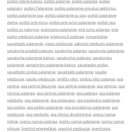
poilsis nidoje kainos
,
poilsis pajūryje
,
poilsis palanga
,
poilsis
palangoj
,
poilsis Palangoje
,
poilsis palangoje privatus sektorius
,
poilsis palangoje spa
,
poilsis palangoje su spa
,
poilsis palangoje
ziema
,
poilsis prie jūros
,
poilsis prie juros palangoje
,
poilsis spa
,
poilsis su nakvyne
,
pramogos palangoje
,
prie juros palanga
,
prie
parko viesbutis palanga
,
priejuros.lt palanga
,
romantiskas
savaitgalis palangoje
,
rygos viesbuciai
,
sabonio viesbutis palangoje
,
sanatorija gradiali palanga
,
sanatorija palanga
,
sanatorija palangoje
,
sanatorija palangoje kainos
,
sanatorijos palanga
,
sanatorijos
palangoje
,
sanatorijos palangoje kainos
,
savaitgalio poilsis
,
savaitgalio poilsis palangoje
,
savaitgalis palangoje
,
siauliai
viesbuciai
,
siauliu viesbuciai
,
smilčių vilos
,
smilciu vilos palanga
,
spa
centrai
,
spa centrai lietuvoje
,
spa centrai palangoje
,
spa centras
,
spa
centras palanga
,
spa centras palangoje
,
spa palanga
,
spa palanga
viesbutis
,
spa palangoje
,
spa paslaugos
,
spa paslaugos palangoje
,
spa poilsis
,
spa poilsis palangoje
,
spa proceduros palangoje
,
spa
viesbuciai
,
spa viesbutis
,
spa vilnius druskininkai
,
sveciu namai
nidoje
,
sveciu namai palanga
,
svečių namai palangoje
,
sveciu namai
vilniuje
,
šventoji energetikas
,
sventoji viesbuciai
,
sventosios