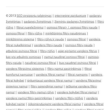
© 2013
SEO straipsniu talpinimas
|
internetine parduotuve
|
padangų
žymėjimas
|
padangų žymėjimas
|
žieminių padangų žymėjimas
|
filtrų
rūšys
|
filtrai nugeležinimui
|
osmoso filtrai> |
osmoso filtrų nauda
|
osmoso filtrai
|
filtrų rūšys
|
minkštinimo filtrų naudojimas
|
minkštinimo sistema
|
filtrų rūšys ir nauda
|
osmoso filtrai
|
vandens
filtrai nukalkinimui
|
vandens filtrų nauda
|
osmoso filtrų nauda
|
atbulinio osmoso filtrai
|
filtrų rūšys
|
apie geriamo vandens filtrus
|
kas yra atbulinis osmosas
|
namui naudingi osmoso filtrai
|
osmoso
filtrų nauda
|
naudingi osmoso filtrai
|
kuo naudingi osmoso filtrai
|
vandens filtravimo sistemos
|
filtrų namui pasirinkimas
|
filtrai
komfortui namuose
|
vandens filtrai namui
|
filtrai namams
|
vandens
filtrai kokybei
|
tinkamiausi vandens filtrai namui
|
vandens filtravimo
sistemos namui
|
filtrų sprendimai namui
|
ieškome vandens filtrų
namui
|
vandens filtrų namui rūšys
|
vandens kokybei filtrai namui
|
vandens namui filtrų pasirinkimas
|
vandens filtrų rtūšys
|
vandens
kokybei name
|
rekomenduojami vandens filtrai namui
|
vandens filtrai
namui
|
filtrų namui rūšys
|
vandens filtrų rūšys
|
vandens filtrai namui