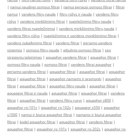
|
namui naudingi osmoso filtrai
|
namui geriausi osmoso filtrai
|
filtrai
namui
|
vandens filtrų nauda
|
filtrų rūšys ir nauda
|
vandens filtrų
rūšys
|
vandens minkštinimo filtrai
|
nugeležinimo filtrų nauda
|
vandens filtrai nugeležinimui
|
vandens minkštinimo filtrų nauda
|
vandens filtrų rūšys
|
nugeležinimo ir vandens monkštinimo filtrai
|
vandens nukalkinimo filtrai
|
vandens filtrai
|
geriamo vandens
sistemos
|
osmoso filtrų nauda
|
atbulinio osmoso filtrai
|
seo
straipsniu talpinimas
|
aquaphor vandens filtrai
|
aquaphor filtrai
|
osmoso filtrų nauda
|
osmoso filtrai
|
vandens filtrai aquaphor
|
geriamo vandens filtrai
|
aquaphor filtrai
|
aquaphor filtrai
|
aquaphor
filtrai
|
aquaphor filtrai
|
aquaphor namams ir pramonei
|
aquaphor
filtrai
|
aquaphor filtrai
|
aquaphor filtrų nauda
|
aquaphor filtrai
|
aquapgor filtrai ir nauda
|
aquaphor filtrai
|
aquaphor filtrai
|
vandens
filtrai
|
aquaphor filtrai
|
vandens filtru rusys
|
aquaphor s800
|
aquaphor ro-101s
|
aquaphor ro-102s
|
aquapgor s550
|
aquaphor
s1000
|
namui ir biurui aquaphor filtrai
|
namams ir biurui aquaphor
filtrai
|
kodel aquaphor filtrai
|
aquaphor filtrai
|
vandens filtrai
|
aquaphor filtrai
|
aquaphor ro-101s
|
aquaphor ro-202s
|
aquaphor ro-