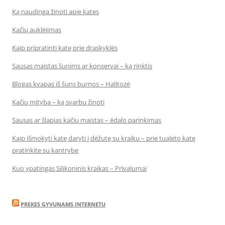
Ką naudinga žinoti apie kates
Kačių auklėjimas
Kaip pripratinti katę prie draskyklės
Sausas maistas šunims ar konservai – ką rinktis
Blogas kvapas iš šuns burnos – Halitozė
Kačių mityba – ką svarbu žinoti
Sausas ar šlapias kačių maistas – ėdalo parinkimas
Kaip išmokyti katę daryti į dėžutę su kraiku – prie tualeto katę
pratinkite su kantrybe
Kuo ypatingas Silikoninis kraikas – Privalumai
PREKES GYVUNAMS INTERNETU