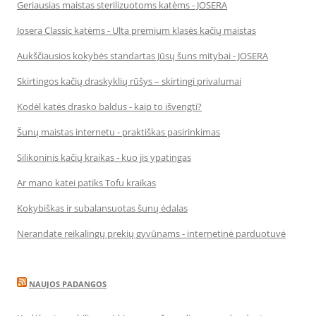
Geriausias maistas sterilizuotoms katėms - JOSERA
Josera Classic katėms - Ulta premium klasės kačių maistas
Aukščiausios kokybės standartas Jūsų šuns mitybai - JOSERA
Skirtingos kačių draskyklių rūšys – skirtingi privalumai
Kodėl katės drasko baldus - kaip to išvengti?
Šunų maistas internetu - praktiškas pasirinkimas
Silikoninis kačių kraikas - kuo jis ypatingas
Ar mano katei patiks Tofu kraikas
Kokybiškas ir subalansuotas šunų ėdalas
Nerandate reikalingų prekių gyvūnams - internetinė parduotuvė
NAUJOS PADANGOS