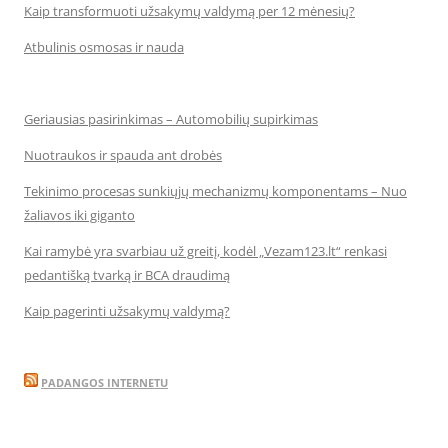
Kaip transformuoti užsakymų valdymą per 12 mėnesių?
Atbulinis osmosas ir nauda
Geriausias pasirinkimas – Automobilių supirkimas
Nuotraukos ir spauda ant drobės
Tekinimo procesas sunkiųjų mechanizmų komponentams – Nuo
žaliavos iki giganto
Kai ramybė yra svarbiau už greitį, kodėl „Vezam123.lt“ renkasi
pedantišką tvarką ir BCA draudimą
Kaip pagerinti užsakymų valdymą?
PADANGOS INTERNETU