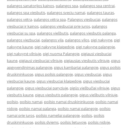
palangos sanatorijos kainos
,
palangos spa
,
palangos spa centrai
,
palangos spa viesbutis
,
palangos sveciu namai
,
palangos tauras
,
palangos vėtra
,
palangos vėtra spa
,
Palangos viesbuciai
,
palangos
viesbuciai ir kainos
,
palangos viesbuciai prie juros
,
palangos
viesbuciai su spa
,
palangos viešbutis
,
palangos viesbutis palanga
,
palangos viezbuciai
,
palangos vila
,
palangos vilos
,
pigi nakvyne
,
pigi
nakvyne kaune
,
pigi nakvyne klaipedoje
,
pigi nakvyne palangoje
,
pigi nakvynė vilniuje
,
pigi nuoma Palangoje
,
pigiausi viesbuciai
kaune
,
pigiausi viesbuciai vilniuje
,
pigiausias viesbutis vilniuje
,
pigus
apgyvendinimas palangoje
,
pigus kambariai palangoje
,
pigus poilsis
druskininkuose
,
pigus poilsis palangoje
,
pigus viesbuciai
,
pigus
viesbuciai kaune
,
pigus viesbuciai klaipedoje
,
pigus viesbuciai
palangoje
,
pigus viesbuciai paryziuje
,
pigūs viešbučiai vilniuje
,
pigus
viesbutis kaune
,
pigus viesbutis palangoje
,
pigus viešbutis vilniuje
,
poilsio
,
poilsio namai
,
poilsio namai druskininkuose
,
poilsio namai
nidoje
,
poilsio namai palanga
,
poilsio namai palangoje
,
poilsio
namai prie juros
,
poilsio nameliai palangoje
,
poilsis
,
poilsis
druskininkuose
,
poilsis dviems
,
poilsis lietuvoje
,
poilsis nidoje
,