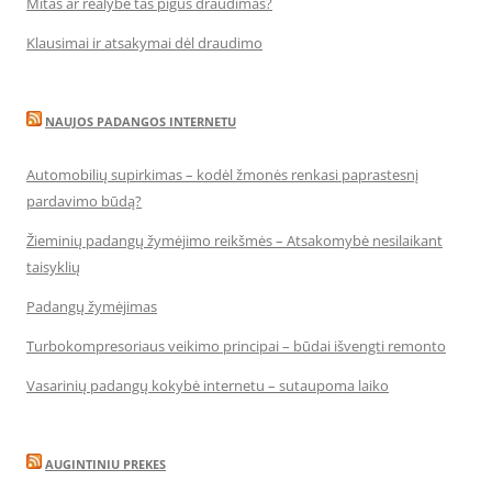
Mitas ar realybė tas pigus draudimas?
Klausimai ir atsakymai dėl draudimo
NAUJOS PADANGOS INTERNETU
Automobilių supirkimas – kodėl žmonės renkasi paprastesnį
pardavimo būdą?
Žieminių padangų žymėjimo reikšmės – Atsakomybė nesilaikant
taisyklių
Padangų žymėjimas
Turbokompresoriaus veikimo principai – būdai išvengti remonto
Vasarinių padangų kokybė internetu – sutaupoma laiko
AUGINTINIU PREKES