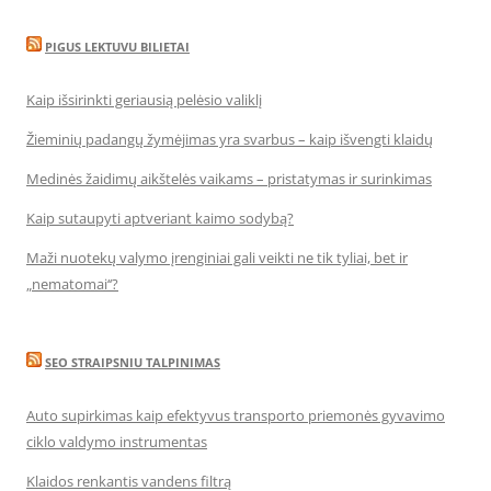
PIGUS LEKTUVU BILIETAI
Kaip išsirinkti geriausią pelėsio valiklį
Žieminių padangų žymėjimas yra svarbus – kaip išvengti klaidų
Medinės žaidimų aikštelės vaikams – pristatymas ir surinkimas
Kaip sutaupyti aptveriant kaimo sodybą?
Maži nuotekų valymo įrenginiai gali veikti ne tik tyliai, bet ir
„nematomai‘‘?
SEO STRAIPSNIU TALPINIMAS
Auto supirkimas kaip efektyvus transporto priemonės gyvavimo
ciklo valdymo instrumentas
Klaidos renkantis vandens filtrą