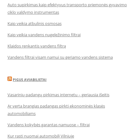
Auto supirkimas kaip efektyvus transporto priemonės gyvavimo
ciklo valdymo instrumentas
Kaip veikia atbulinis osmosas
Kaip veikia vandens nugeležinimo filtrai
Klaidos renkantis vandens filtrą
Vandens filtrai visam namui su geriamo vandens sistema
PIGUS AVIABILIETAI
Vasarinių padangų pirkimas internetu – geriausia išeitis
Ar verta brangias padangas pirkti ekonominės klasės
automobiliams
Vandens kokybės garantas namuose – filtrai
Kur rasti nuomai automobilį Vilniuje