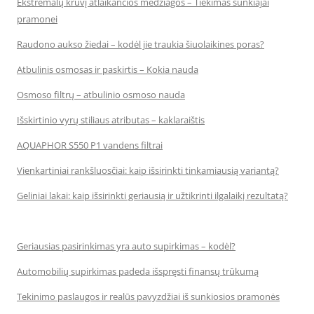
Ekstremalų krūvį atlaikančios medžiagos – Tiekimas sunkiajai
pramonei
Raudono aukso žiedai – kodėl jie traukia šiuolaikines poras?
Atbulinis osmosas ir paskirtis – Kokia nauda
Osmoso filtrų – atbulinio osmoso nauda
Išskirtinio vyrų stiliaus atributas – kaklaraištis
AQUAPHOR S550 P1 vandens filtrai
Vienkartiniai rankšluosčiai: kaip išsirinkti tinkamiausią variantą?
Geliniai lakai: kaip išsirinkti geriausią ir užtikrinti ilgalaikį rezultatą?
Geriausias pasirinkimas yra auto supirkimas – kodėl?
Automobilių supirkimas padeda išspręsti finansų trūkumą
Tekinimo paslaugos ir realūs pavyzdžiai iš sunkiosios pramonės