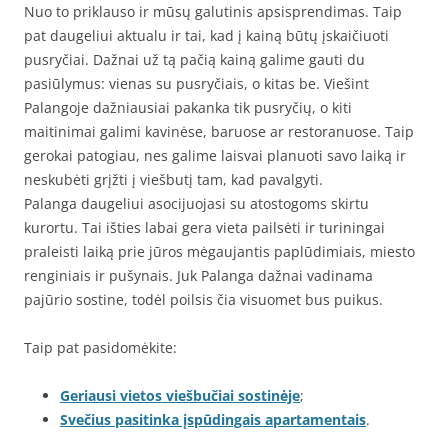
Nuo to priklauso ir mūsų galutinis apsisprendimas. Taip
pat daugeliui aktualu ir tai, kad į kainą būtų įskaičiuoti
pusryčiai. Dažnai už tą pačią kainą galime gauti du
pasiūlymus: vienas su pusryčiais, o kitas be. Viešint
Palangoje dažniausiai pakanka tik pusryčių, o kiti
maitinimai galimi kavinėse, baruose ar restoranuose. Taip
gerokai patogiau, nes galime laisvai planuoti savo laiką ir
neskubėti grįžti į viešbutį tam, kad pavalgyti.
Palanga daugeliui asocijuojasi su atostogoms skirtu
kurortu. Tai išties labai gera vieta pailsėti ir turiningai
praleisti laiką prie jūros mėgaujantis paplūdimiais, miesto
renginiais ir pušynais. Juk Palanga dažnai vadinama
pajūrio sostine, todėl poilsis čia visuomet bus puikus.
Taip pat pasidomėkite:
Geriausi vietos viešbučiai sostinėje
;
Svečius pasitinka įspūdingais apartamentais
.