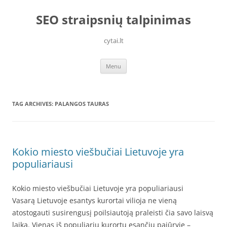
Skip
to
SEO straipsnių talpinimas
content
cytai.lt
Menu
TAG ARCHIVES:
PALANGOS TAURAS
Kokio miesto viešbučiai Lietuvoje yra
populiariausi
Kokio miesto viešbučiai Lietuvoje yra populiariausi
Vasarą Lietuvoje esantys kurortai vilioja ne vieną
atostogauti susirengusį poilsiautoją praleisti čia savo laisvą
laiką. Vienas iš populiarių kurortų esančių pajūryje –