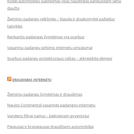
Kodėl automobilių supirkimas ypač naudingas parduodant seną,
daužtą
Žieminių padangų reikšmės – Nauda ir atsakomybė pažeidus
taisykles
Renkantis padangas žymėjimas yra svarbus
Vasarinių padangų pirkimo internetu privalumai
Svarbus padangų protektoriaus raštas – atkreipkite dėmesį
DRAUDIMAS INTERNETU
Žieminių padangų žymėjimas ir draudimas
Naujos Continental vasarinės padangos internetu
Vandens filtrai namui – kiekvienam gyventojui
Pigiausiai ir brangiausiai draudžiami automobiliai