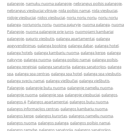
palangoje
,
namuku nuoma palangoje
,
nebrangus poilsis palangoje
,
nebrangus viesbuciai vilniuje
,
nida poilsio namai
,
nida viesbuciai
,
nidoje viesbuciai
,
nidos viesbuciai
,
noriu noriu noriu
,
noriu noriu
palanga
,
noriunoriu noriu
,
nuoma pajuryje
,
nuoma palanga
,
nuoma
Palangoje
,
nuoma palangoje prie juros
,
nuomojami kambariai
palangoje
,
pajurio viesbutis
,
palanga apartamentai
,
palanga
apgyvendinimas
,
palanga booking
,
palanga dabar
,
palanga hotel
,
palanga hotels
,
palanga kambariu nuoma
,
palanga kerpe
,
palanga
nakvyne
,
palanga nuoma
,
palanga poilsio namai
,
palanga poilsis
,
palanga renginiai
,
palanga sanatorija
,
palanga sanatorijos
,
palanga
spa
,
palanga spa centras
,
palanga spa hotel
,
palanga spa viesbutis
,
palanga sveciu namai
,
palanga viešbučiai
,
palanga viešbutis
,
Palangoje
,
palangoje butu nuoma
,
palangoje nameliu nuoma
,
palangoje nuoma
,
palangoje spa
,
palangoje viesbuciai
,
palangos
,
palangos 4
,
Palangos apartamentai
,
palangos butu nuoma
,
palangos informacijos centras
,
palangos kambariu nuoma
,
palangos kerpe
,
palangos kurortas
,
palangos nameliu nuoma
,
palangos nuoma
,
palangos palanga
,
palangos poilsio namai
,
palangos ramybe
,
palangos sanatorija
,
palangos sanatorijos
,