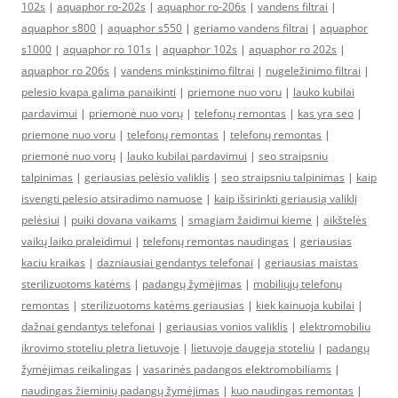
102s
|
aquaphor ro-202s
|
aquaphor ro-206s
|
vandens filtrai
|
aquaphor s800
|
aquaphor s550
|
geriamo vandens filtrai
|
aquaphor
s1000
|
aquaphor ro 101s
|
aquaphor 102s
|
aquaphor ro 202s
|
aquaphor ro 206s
|
vandens minkstinimo filtrai
|
nugeležinimo filtrai
|
pelesio kvapa galima panaikinti
|
priemone nuo voru
|
lauko kubilai
pardavimui
|
priemonė nuo vorų
|
telefonų remontas
|
kas yra seo
|
priemone nuo voru
|
telefonų remontas
|
telefonų remontas
|
priemonė nuo vorų
|
lauko kubilai pardavimui
|
seo straipsniu
talpinimas
|
geriausias pelėsio valiklis
|
seo straipsniu talpinimas
|
kaip
isvengti pelesio atsiradimo namuose
|
kaip išsirinkti geriausią valiklį
pelėsiui
|
puiki dovana vaikams
|
smagiam žaidimui kieme
|
aikštelės
vaikų laiko praleidimui
|
telefonų remontas naudingas
|
geriausias
kaciu kraikas
|
dazniausiai gendantys telefonai
|
geriausias maistas
sterilizuotoms katėms
|
padangų žymėjimas
|
mobiliųjų telefonų
remontas
|
sterilizuotoms katėms geriausias
|
kiek kainuoja kubilai
|
dažnai gendantys telefonai
|
geriausias vonios valiklis
|
elektromobiliu
ikrovimo stoteliu pletra lietuvoje
|
lietuvoje daugeja stoteliu
|
padangų
žymėjimas reikalingas
|
vasarinės padangos elektromobiliams
|
naudingas žieminių padangų žymėjimas
|
kuo naudingas remontas
|