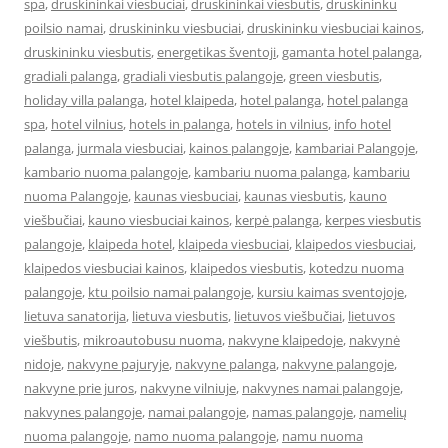
spa
,
druskininkai viesbuciai
,
druskininkai viesbutis
,
druskininku
poilsio namai
,
druskininku viesbuciai
,
druskininku viesbuciai kainos
,
druskininku viesbutis
,
energetikas šventoji
,
gamanta hotel palanga
,
gradiali palanga
,
gradiali viesbutis palangoje
,
green viesbutis
,
holiday villa palanga
,
hotel klaipeda
,
hotel palanga
,
hotel palanga
spa
,
hotel vilnius
,
hotels in palanga
,
hotels in vilnius
,
info hotel
palanga
,
jurmala viesbuciai
,
kainos palangoje
,
kambariai Palangoje
,
kambario nuoma palangoje
,
kambariu nuoma palanga
,
kambariu
nuoma Palangoje
,
kaunas viesbuciai
,
kaunas viesbutis
,
kauno
viešbučiai
,
kauno viesbuciai kainos
,
kerpė palanga
,
kerpes viesbutis
palangoje
,
klaipeda hotel
,
klaipeda viesbuciai
,
klaipedos viesbuciai
,
klaipedos viesbuciai kainos
,
klaipedos viesbutis
,
kotedzu nuoma
palangoje
,
ktu poilsio namai palangoje
,
kursiu kaimas sventojoje
,
lietuva sanatorija
,
lietuva viesbutis
,
lietuvos viešbučiai
,
lietuvos
viešbutis
,
mikroautobusu nuoma
,
nakvyne klaipedoje
,
nakvynė
nidoje
,
nakvyne pajuryje
,
nakvyne palanga
,
nakvyne palangoje
,
nakvyne prie juros
,
nakvyne vilniuje
,
nakvynes namai palangoje
,
nakvynes palangoje
,
namai palangoje
,
namas palangoje
,
namelių
nuoma palangoje
,
namo nuoma palangoje
,
namu nuoma