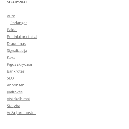
STRAIPSNIAI
Auto
Padangos
Baldai
Buitiniai prietaisai
Draudimas
Signalizacija
Kava
Pigūs skrydžiai
Bankrotas
SEO
Annonser
Įvairovės
Visi skelbimai
Statyba
Veža į oro uostus