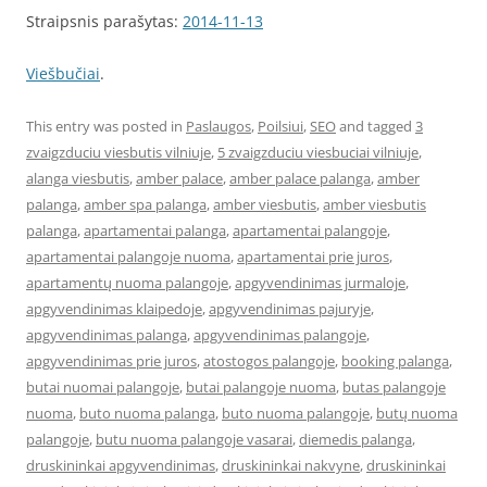
Straipsnis parašytas:
2014-11-13
Viešbučiai
.
This entry was posted in
Paslaugos
,
Poilsiui
,
SEO
and tagged
3
zvaigzduciu viesbutis vilniuje
,
5 zvaigzduciu viesbuciai vilniuje
,
alanga viesbutis
,
amber palace
,
amber palace palanga
,
amber
palanga
,
amber spa palanga
,
amber viesbutis
,
amber viesbutis
palanga
,
apartamentai palanga
,
apartamentai palangoje
,
apartamentai palangoje nuoma
,
apartamentai prie juros
,
apartamentų nuoma palangoje
,
apgyvendinimas jurmaloje
,
apgyvendinimas klaipedoje
,
apgyvendinimas pajuryje
,
apgyvendinimas palanga
,
apgyvendinimas palangoje
,
apgyvendinimas prie juros
,
atostogos palangoje
,
booking palanga
,
butai nuomai palangoje
,
butai palangoje nuoma
,
butas palangoje
nuoma
,
buto nuoma palanga
,
buto nuoma palangoje
,
butų nuoma
palangoje
,
butu nuoma palangoje vasarai
,
diemedis palanga
,
druskininkai apgyvendinimas
,
druskininkai nakvyne
,
druskininkai