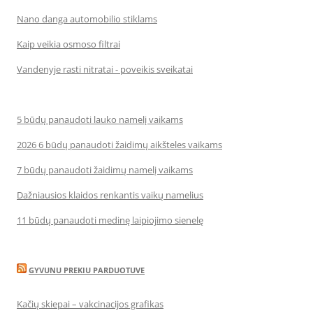
Nano danga automobilio stiklams
Kaip veikia osmoso filtrai
Vandenyje rasti nitratai - poveikis sveikatai
5 būdų panaudoti lauko namelį vaikams
2026 6 būdų panaudoti žaidimų aikšteles vaikams
7 būdų panaudoti žaidimų namelį vaikams
Dažniausios klaidos renkantis vaikų namelius
11 būdų panaudoti medinę laipiojimo sienelę
GYVUNU PREKIU PARDUOTUVE
Kačių skiepai – vakcinacijos grafikas