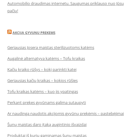
Automobilio draudimas internetu. Saugumas priklauso nuo Jūsų
pačių!
AKCIJA GYVUNU PREKEMS
Geriausias Josera maistas sterilizuotoms katėms
Augalinė alternatyva katėms – Tofu kraikas
Kačių kraiko rūšys – kokį parinkti katei
Geriausias kačių kraikas – kokios rūšies
Tofu kraikas katėms – kuo jis ypatingas
Perkant prekes gyvūnams galima sutaupyti
Ar naudinga naudotis akcijomis gyvūnų prekėmis – pastebėjimai
Šunų maistas daro įtaką augintinio išvaizdai
Produktai iš kurių gaminamas šunų maistas