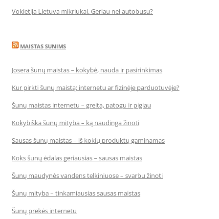
Vokietija Lietuva mikriukai. Geriau nei autobusu?
MAISTAS SUNIMS
Josera šunų maistas – kokybė, nauda ir pasirinkimas
Kur pirkti šunų maistą: internetu ar fizinėje parduotuvėje?
Šunų maistas internetu – greita, patogu ir pigiau
Kokybiška šunų mityba – ką naudinga žinoti
Sausas šunų maistas – iš kokių produktų gaminamas
Koks šunų ėdalas geriausias – sausas maistas
Šunų maudynės vandens telkiniuose – svarbu žinoti
Šunų mityba – tinkamiausias sausas maistas
Šunų prekės internetu