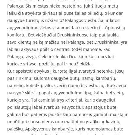
Palanga. Šis miestas nieko nestebina, juk šiltuoju metų
laiku čia atvyksta tikriausiai puse šalies piliečių, o kur dar
daugybė turistų iš užsienio? Palangos viešbučiai ir kitos
apgyvendinimo vietos visuomet laukia svečių ir rūpinasi jų
komfortu. Bet viešbučiai Druskininkuose taip pat laukia
savo klientų ne ką mažiau nei Palanga, bet Druskininkai yra
labiau aktyvaus poilsio centras, todėl manome, kad
Palanga, vis gi, šiek tiek lenkia Druskininkus, nors kai
kuriose srityse, pozicijų, gal ir neužleidžia.
Kur apsistoti atvykus į kurortą ilgai svarstyti netenka. Jūsų
pasirinkimui siūloma daugybė butų, namų, kambarių,
namelių, kotedžų, vilų, svečių namų ir viešbučių. Kiekviena
nakvynė skirsis pagal apgyvendinimo tipą, kainą bei vietą,
kurioje yra. Tai esminiai trys kriterijai, kurie daugeliui
poilsiautojų labai svarbūs. Pavyzdžiui, apsistojus bute
galima bus patiems jaustis kaip namuose, gaminti maistą ir
nebūti priklausomiems nuo maitinimo grafiko ar kavinių
paieškų. Apsigyvenus kambaryje, kuris nuomojamas bute