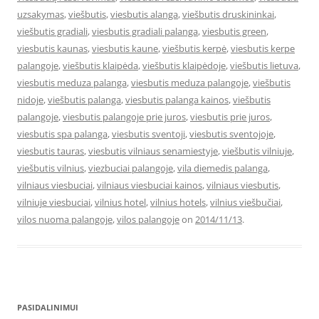
uzsakymas
,
viešbutis
,
viesbutis alanga
,
viešbutis druskininkai
,
viešbutis gradiali
,
viesbutis gradiali palanga
,
viesbutis green
,
viesbutis kaunas
,
viesbutis kaune
,
viešbutis kerpė
,
viesbutis kerpe
palangoje
,
viešbutis klaipėda
,
viešbutis klaipėdoje
,
viešbutis lietuva
,
viesbutis meduza palanga
,
viesbutis meduza palangoje
,
viešbutis
nidoje
,
viešbutis palanga
,
viesbutis palanga kainos
,
viešbutis
palangoje
,
viesbutis palangoje prie juros
,
viesbutis prie juros
,
viesbutis spa palanga
,
viesbutis sventoji
,
viesbutis sventojoje
,
viesbutis tauras
,
viesbutis vilniaus senamiestyje
,
viešbutis vilniuje
,
viešbutis vilnius
,
viezbuciai palangoje
,
vila diemedis palanga
,
vilniaus viesbuciai
,
vilniaus viesbuciai kainos
,
vilniaus viesbutis
,
vilniuje viesbuciai
,
vilnius hotel
,
vilnius hotels
,
vilnius viešbučiai
,
vilos nuoma palangoje
,
vilos palangoje
on
2014/11/13
.
PASIDALINIMUI