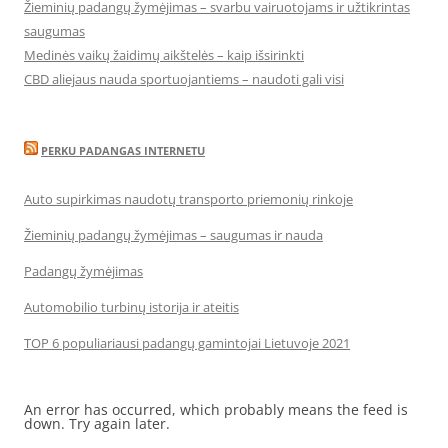
Žieminių padangų žymėjimas – svarbu vairuotojams ir užtikrintas
saugumas
Medinės vaikų žaidimų aikštelės – kaip išsirinkti
CBD aliejaus nauda sportuojantiems – naudoti gali visi
PERKU PADANGAS INTERNETU
Auto supirkimas naudotų transporto priemonių rinkoje
Žieminių padangų žymėjimas – saugumas ir nauda
Padangų žymėjimas
Automobilio turbinų istorija ir ateitis
TOP 6 populiariausi padangų gamintojai Lietuvoje 2021
An error has occurred, which probably means the feed is
down. Try again later.