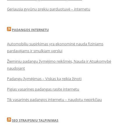
Geriausia gyvūnų prekių parduotuvė – internetu
PADANGOS INTERNETU
Automobilių supirkimas yra ekonominė nauda fiziniams
pardavėjams ir smulkiam verslui
Žieminių padangų žymėjimo reikšmės, Nauda ir Atsakomybė
naudojant
Padangų žymėjimas – Viskas ką reikia žinoti
Pigias vasarines padangas rasite internetu
Tik vasarinės padangos internetu – naudotų nepirkčiau
SEO STRAIPSNIU TALPINIMAS