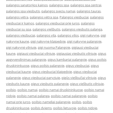
palangos sanatorijos kainos
,
palangos spa
,
palangos spa centrai
,
palangos spa viesbutis
,
palangos sveciu namai
,
palangos tauras
,
palangos vėtra
,
palangos vėtra spa
,
Palangos viesbuciai
,
palangos
viesbuciai ir kainos
,
palangos viesbuciai prie juros
,
palangos
viesbuciai su spa
,
palangos viešbutis
,
palangos viesbutis palanga
,
palangos viezbuciai
,
palangos vila
,
palangos vilos
,
pigi nakvyne
,
pigi
nakvyne kaune
,
pigi nakvyne klaipedoje
,
pigi nakvyne palangoje
,
pigi nakvynė vilniuje
,
pigi nuoma Palangoje
,
pigiausi viesbuciai
kaune
,
pigiausi viesbuciai vilniuje
,
pigiausias viesbutis vilniuje
,
pigus
apgyvendinimas palangoje
,
pigus kambariai palangoje
,
pigus poilsis
druskininkuose
,
pigus poilsis palangoje
,
pigus viesbuciai
,
pigus
viesbuciai kaune
,
pigus viesbuciai klaipedoje
,
pigus viesbuciai
palangoje
,
pigus viesbuciai paryziuje
,
pigūs viešbučiai vilniuje
,
pigus
viesbutis kaune
,
pigus viesbutis palangoje
,
pigus viešbutis vilniuje
,
poilsio
,
poilsio namai
,
poilsio namai druskininkuose
,
poilsio namai
nidoje
,
poilsio namai palanga
,
poilsio namai palangoje
,
poilsio
namai prie juros
,
poilsio nameliai palangoje
,
poilsis
,
poilsis
druskininkuose
,
poilsis dviems
,
poilsis lietuvoje
,
poilsis nidoje
,