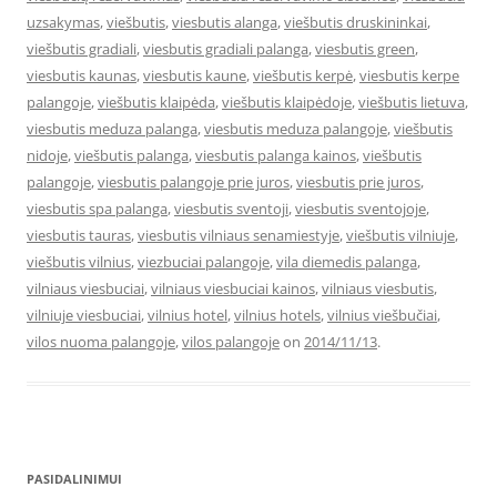
uzsakymas
,
viešbutis
,
viesbutis alanga
,
viešbutis druskininkai
,
viešbutis gradiali
,
viesbutis gradiali palanga
,
viesbutis green
,
viesbutis kaunas
,
viesbutis kaune
,
viešbutis kerpė
,
viesbutis kerpe
palangoje
,
viešbutis klaipėda
,
viešbutis klaipėdoje
,
viešbutis lietuva
,
viesbutis meduza palanga
,
viesbutis meduza palangoje
,
viešbutis
nidoje
,
viešbutis palanga
,
viesbutis palanga kainos
,
viešbutis
palangoje
,
viesbutis palangoje prie juros
,
viesbutis prie juros
,
viesbutis spa palanga
,
viesbutis sventoji
,
viesbutis sventojoje
,
viesbutis tauras
,
viesbutis vilniaus senamiestyje
,
viešbutis vilniuje
,
viešbutis vilnius
,
viezbuciai palangoje
,
vila diemedis palanga
,
vilniaus viesbuciai
,
vilniaus viesbuciai kainos
,
vilniaus viesbutis
,
vilniuje viesbuciai
,
vilnius hotel
,
vilnius hotels
,
vilnius viešbučiai
,
vilos nuoma palangoje
,
vilos palangoje
on
2014/11/13
.
PASIDALINIMUI