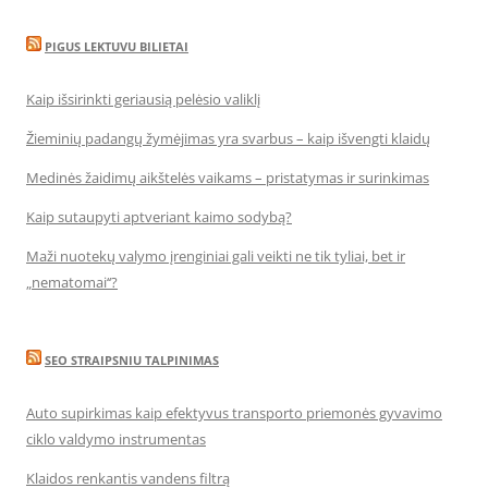
PIGUS LEKTUVU BILIETAI
Kaip išsirinkti geriausią pelėsio valiklį
Žieminių padangų žymėjimas yra svarbus – kaip išvengti klaidų
Medinės žaidimų aikštelės vaikams – pristatymas ir surinkimas
Kaip sutaupyti aptveriant kaimo sodybą?
Maži nuotekų valymo įrenginiai gali veikti ne tik tyliai, bet ir
„nematomai‘‘?
SEO STRAIPSNIU TALPINIMAS
Auto supirkimas kaip efektyvus transporto priemonės gyvavimo
ciklo valdymo instrumentas
Klaidos renkantis vandens filtrą