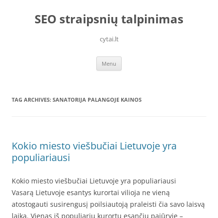
Skip
to
SEO straipsnių talpinimas
content
cytai.lt
Menu
TAG ARCHIVES:
SANATORIJA PALANGOJE KAINOS
Kokio miesto viešbučiai Lietuvoje yra
populiariausi
Kokio miesto viešbučiai Lietuvoje yra populiariausi
Vasarą Lietuvoje esantys kurortai vilioja ne vieną
atostogauti susirengusį poilsiautoją praleisti čia savo laisvą
laiką. Vienas iš populiarių kurortų esančių pajūryje –