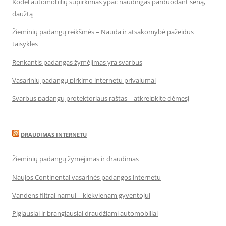
Kodėl automobilių supirkimas ypač naudingas parduodant seną,
daužtą
Žieminių padangų reikšmės – Nauda ir atsakomybė pažeidus
taisykles
Renkantis padangas žymėjimas yra svarbus
Vasarinių padangų pirkimo internetu privalumai
Svarbus padangų protektoriaus raštas – atkreipkite dėmesį
DRAUDIMAS INTERNETU
Žieminių padangų žymėjimas ir draudimas
Naujos Continental vasarinės padangos internetu
Vandens filtrai namui – kiekvienam gyventojui
Pigiausiai ir brangiausiai draudžiami automobiliai