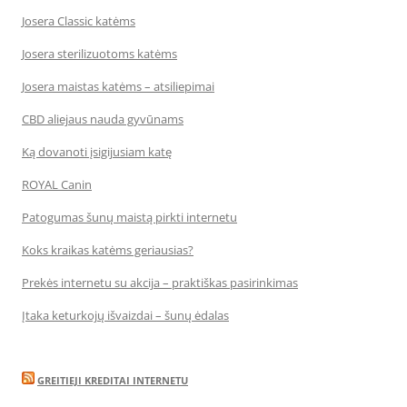
Josera Classic katėms
Josera sterilizuotoms katėms
Josera maistas katėms – atsiliepimai
CBD aliejaus nauda gyvūnams
Ką dovanoti įsigijusiam katę
ROYAL Canin
Patogumas šunų maistą pirkti internetu
Koks kraikas katėms geriausias?
Prekės internetu su akcija – praktiškas pasirinkimas
Įtaka keturkojų išvaizdai – šunų ėdalas
GREITIEJI KREDITAI INTERNETU