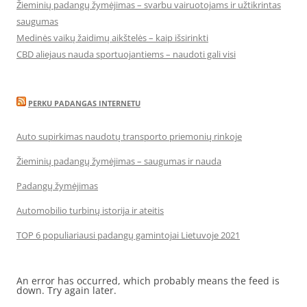
Žieminių padangų žymėjimas – svarbu vairuotojams ir užtikrintas
saugumas
Medinės vaikų žaidimų aikštelės – kaip išsirinkti
CBD aliejaus nauda sportuojantiems – naudoti gali visi
PERKU PADANGAS INTERNETU
Auto supirkimas naudotų transporto priemonių rinkoje
Žieminių padangų žymėjimas – saugumas ir nauda
Padangų žymėjimas
Automobilio turbinų istorija ir ateitis
TOP 6 populiariausi padangų gamintojai Lietuvoje 2021
An error has occurred, which probably means the feed is
down. Try again later.