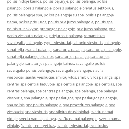
poilsis nidoje kainos
,
poilsis pajūryje
,
poilsis palanga
,
poilsis
palangoj
,
poilsis Palangoje
,
poilsis palangoje privatus sektorius
,
poilsis palangoje spa
,
poilsis palangoje su spa
,
poilsis palangoje
ziema
,
poilsis prie jūros
,
poilsis prie juros palangoje
,
poilsis spa
,
poilsis su nakvyne
,
pramogos palangoje
,
prie juros palanga
,
prie
parko viesbutis palanga
,
priejuros.lt palanga
,
romantiskas
savaitgalis palangoje
,
rygos viesbuciai
,
sabonio viesbutis palangoje
,
sanatorija gradiali palanga
,
sanatorija palanga
,
sanatorija palangoje
,
sanatorija palangoje kainos
,
sanatorijos palanga
,
sanatorijos
palangoje
,
sanatorijos palangoje kainos
,
savaitgalio poilsis
,
savaitgalio poilsis palangoje
,
savaitgalis palangoje
,
siauliai
viesbuciai
,
siauliu viesbuciai
,
smilčių vilos
,
smilciu vilos palanga
,
spa
centrai
,
spa centrai lietuvoje
,
spa centrai palangoje
,
spa centras
,
spa
centras palanga
,
spa centras palangoje
,
spa palanga
,
spa palanga
viesbutis
,
spa palangoje
,
spa paslaugos
,
spa paslaugos palangoje
,
spa poilsis
,
spa poilsis palangoje
,
spa proceduros palangoje
,
spa
viesbuciai
,
spa viesbutis
,
spa vilnius druskininkai
,
sveciu namai
nidoje
,
sveciu namai palanga
,
svečių namai palangoje
,
sveciu namai
vilniuje
,
šventoji energetikas
,
sventoji viesbuciai
,
sventosios