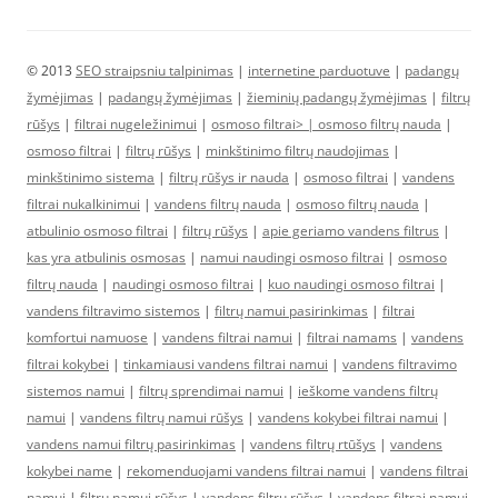
© 2013
SEO straipsniu talpinimas
|
internetine parduotuve
|
padangų
žymėjimas
|
padangų žymėjimas
|
žieminių padangų žymėjimas
|
filtrų
rūšys
|
filtrai nugeležinimui
|
osmoso filtrai> |
osmoso filtrų nauda
|
osmoso filtrai
|
filtrų rūšys
|
minkštinimo filtrų naudojimas
|
minkštinimo sistema
|
filtrų rūšys ir nauda
|
osmoso filtrai
|
vandens
filtrai nukalkinimui
|
vandens filtrų nauda
|
osmoso filtrų nauda
|
atbulinio osmoso filtrai
|
filtrų rūšys
|
apie geriamo vandens filtrus
|
kas yra atbulinis osmosas
|
namui naudingi osmoso filtrai
|
osmoso
filtrų nauda
|
naudingi osmoso filtrai
|
kuo naudingi osmoso filtrai
|
vandens filtravimo sistemos
|
filtrų namui pasirinkimas
|
filtrai
komfortui namuose
|
vandens filtrai namui
|
filtrai namams
|
vandens
filtrai kokybei
|
tinkamiausi vandens filtrai namui
|
vandens filtravimo
sistemos namui
|
filtrų sprendimai namui
|
ieškome vandens filtrų
namui
|
vandens filtrų namui rūšys
|
vandens kokybei filtrai namui
|
vandens namui filtrų pasirinkimas
|
vandens filtrų rtūšys
|
vandens
kokybei name
|
rekomenduojami vandens filtrai namui
|
vandens filtrai
namui
|
filtrų namui rūšys
|
vandens filtrų rūšys
|
vandens filtrai namui