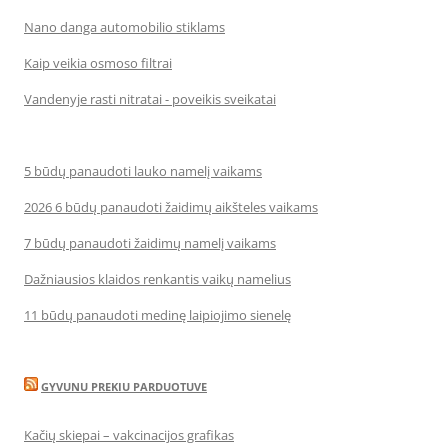
Nano danga automobilio stiklams
Kaip veikia osmoso filtrai
Vandenyje rasti nitratai - poveikis sveikatai
5 būdų panaudoti lauko namelį vaikams
2026 6 būdų panaudoti žaidimų aikšteles vaikams
7 būdų panaudoti žaidimų namelį vaikams
Dažniausios klaidos renkantis vaikų namelius
11 būdų panaudoti medinę laipiojimo sienelę
GYVUNU PREKIU PARDUOTUVE
Kačių skiepai – vakcinacijos grafikas