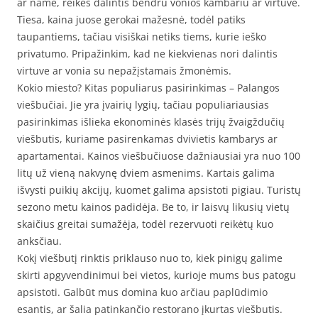
ar name, reikės dalintis bendru vonios kambariu ar virtuve.
Tiesa, kaina juose gerokai mažesnė, todėl patiks
taupantiems, tačiau visiškai netiks tiems, kurie ieško
privatumo. Pripažinkim, kad ne kiekvienas nori dalintis
virtuve ar vonia su nepažįstamais žmonėmis.
Kokio miesto? Kitas populiarus pasirinkimas – Palangos
viešbučiai. Jie yra įvairių lygių, tačiau populiariausias
pasirinkimas išlieka ekonominės klasės trijų žvaigždučių
viešbutis, kuriame pasirenkamas dvivietis kambarys ar
apartamentai. Kainos viešbučiuose dažniausiai yra nuo 100
litų už vieną nakvynę dviem asmenims. Kartais galima
išvysti puikių akcijų, kuomet galima apsistoti pigiau. Turistų
sezono metu kainos padidėja. Be to, ir laisvų likusių vietų
skaičius greitai sumažėja, todėl rezervuoti reikėtų kuo
anksčiau.
Kokį viešbutį rinktis priklauso nuo to, kiek pinigų galime
skirti apgyvendinimui bei vietos, kurioje mums bus patogu
apsistoti. Galbūt mus domina kuo arčiau paplūdimio
esantis, ar šalia patinkančio restorano įkurtas viešbutis.