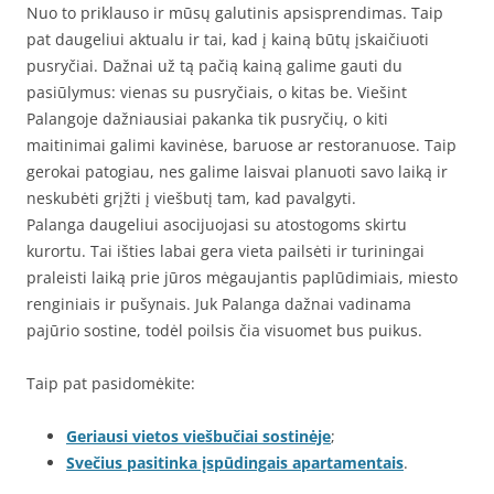
Nuo to priklauso ir mūsų galutinis apsisprendimas. Taip
pat daugeliui aktualu ir tai, kad į kainą būtų įskaičiuoti
pusryčiai. Dažnai už tą pačią kainą galime gauti du
pasiūlymus: vienas su pusryčiais, o kitas be. Viešint
Palangoje dažniausiai pakanka tik pusryčių, o kiti
maitinimai galimi kavinėse, baruose ar restoranuose. Taip
gerokai patogiau, nes galime laisvai planuoti savo laiką ir
neskubėti grįžti į viešbutį tam, kad pavalgyti.
Palanga daugeliui asocijuojasi su atostogoms skirtu
kurortu. Tai išties labai gera vieta pailsėti ir turiningai
praleisti laiką prie jūros mėgaujantis paplūdimiais, miesto
renginiais ir pušynais. Juk Palanga dažnai vadinama
pajūrio sostine, todėl poilsis čia visuomet bus puikus.
Taip pat pasidomėkite:
Geriausi vietos viešbučiai sostinėje
;
Svečius pasitinka įspūdingais apartamentais
.