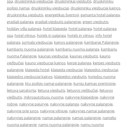
spa
,
druskininkai viesbuciai
,
druskininkai viesbutis
,
druskininku
poilsio namai
,
druskininku viesbuciai
,
druskininku viesbuciai kainos
,
druskininku viesbutis
,
energetikas šventoji
,
gamanta hotel palanga
,
gradiali palanga
,
gradiali viesbutis palangoje
,
green viesbutis
,
holiday villa palanga
,
hotel klaipeda
,
hotel palanga
,
hotel palanga
spa
,
hotel vilnius
,
hotels in palanga
,
hotels in vilnius
,
info hotel
palanga
,
jurmala viesbuciai
,
kainos palangoje
,
kambariai Palangoje
,
kambario nuoma palangoje
,
kambariu nuoma palanga
,
kambariu
nuoma Palangoje
,
kaunas viesbuciai
,
kaunas viesbutis
,
kauno
viešbučiai
,
kauno viesbuciai kainos
,
kerpė palanga
,
kerpes viesbutis
palangoje
,
klaipeda hotel
,
klaipeda viesbuciai
,
klaipedos viesbuciai
,
klaipedos viesbuciai kainos
,
klaipedos viesbutis
,
kotedzu nuoma
palangoje
,
ktu poilsio namai palangoje
,
kursiu kaimas sventojoje
,
lietuva sanatorija
,
lietuva viesbutis
,
lietuvos viešbučiai
,
lietuvos
viešbutis
,
mikroautobusu nuoma
,
nakvyne klaipedoje
,
nakvynė
nidoje
,
nakvyne pajuryje
,
nakvyne palanga
,
nakvyne palangoje
,
nakvyne prie juros
,
nakvyne vilniuje
,
nakvynes namai palangoje
,
nakvynes palangoje
,
namai palangoje
,
namas palangoje
,
namelių
nuoma palangoje
,
namo nuoma palangoje
,
namu nuoma