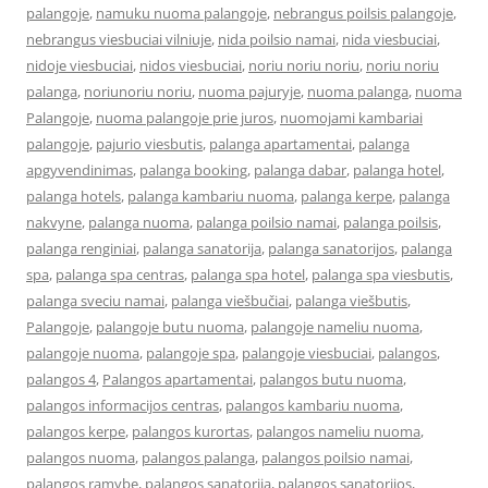
palangoje
,
namuku nuoma palangoje
,
nebrangus poilsis palangoje
,
nebrangus viesbuciai vilniuje
,
nida poilsio namai
,
nida viesbuciai
,
nidoje viesbuciai
,
nidos viesbuciai
,
noriu noriu noriu
,
noriu noriu
palanga
,
noriunoriu noriu
,
nuoma pajuryje
,
nuoma palanga
,
nuoma
Palangoje
,
nuoma palangoje prie juros
,
nuomojami kambariai
palangoje
,
pajurio viesbutis
,
palanga apartamentai
,
palanga
apgyvendinimas
,
palanga booking
,
palanga dabar
,
palanga hotel
,
palanga hotels
,
palanga kambariu nuoma
,
palanga kerpe
,
palanga
nakvyne
,
palanga nuoma
,
palanga poilsio namai
,
palanga poilsis
,
palanga renginiai
,
palanga sanatorija
,
palanga sanatorijos
,
palanga
spa
,
palanga spa centras
,
palanga spa hotel
,
palanga spa viesbutis
,
palanga sveciu namai
,
palanga viešbučiai
,
palanga viešbutis
,
Palangoje
,
palangoje butu nuoma
,
palangoje nameliu nuoma
,
palangoje nuoma
,
palangoje spa
,
palangoje viesbuciai
,
palangos
,
palangos 4
,
Palangos apartamentai
,
palangos butu nuoma
,
palangos informacijos centras
,
palangos kambariu nuoma
,
palangos kerpe
,
palangos kurortas
,
palangos nameliu nuoma
,
palangos nuoma
,
palangos palanga
,
palangos poilsio namai
,
palangos ramybe
,
palangos sanatorija
,
palangos sanatorijos
,