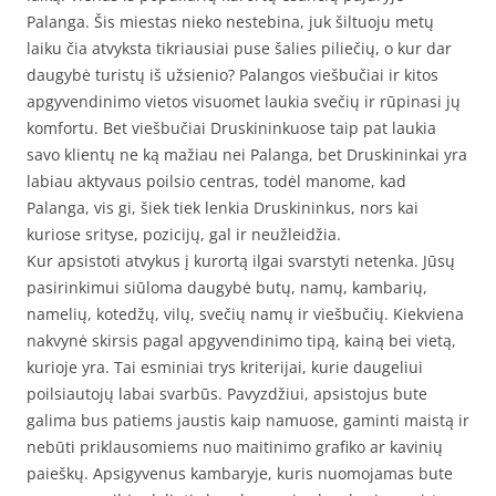
Palanga. Šis miestas nieko nestebina, juk šiltuoju metų
laiku čia atvyksta tikriausiai puse šalies piliečių, o kur dar
daugybė turistų iš užsienio? Palangos viešbučiai ir kitos
apgyvendinimo vietos visuomet laukia svečių ir rūpinasi jų
komfortu. Bet viešbučiai Druskininkuose taip pat laukia
savo klientų ne ką mažiau nei Palanga, bet Druskininkai yra
labiau aktyvaus poilsio centras, todėl manome, kad
Palanga, vis gi, šiek tiek lenkia Druskininkus, nors kai
kuriose srityse, pozicijų, gal ir neužleidžia.
Kur apsistoti atvykus į kurortą ilgai svarstyti netenka. Jūsų
pasirinkimui siūloma daugybė butų, namų, kambarių,
namelių, kotedžų, vilų, svečių namų ir viešbučių. Kiekviena
nakvynė skirsis pagal apgyvendinimo tipą, kainą bei vietą,
kurioje yra. Tai esminiai trys kriterijai, kurie daugeliui
poilsiautojų labai svarbūs. Pavyzdžiui, apsistojus bute
galima bus patiems jaustis kaip namuose, gaminti maistą ir
nebūti priklausomiems nuo maitinimo grafiko ar kavinių
paieškų. Apsigyvenus kambaryje, kuris nuomojamas bute