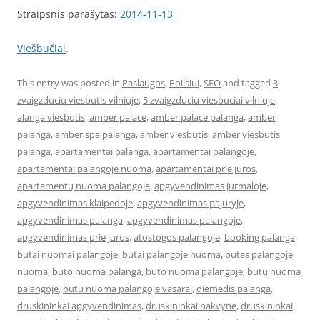
Straipsnis parašytas:
2014-11-13
Viešbučiai
.
This entry was posted in
Paslaugos
,
Poilsiui
,
SEO
and tagged
3
zvaigzduciu viesbutis vilniuje
,
5 zvaigzduciu viesbuciai vilniuje
,
alanga viesbutis
,
amber palace
,
amber palace palanga
,
amber
palanga
,
amber spa palanga
,
amber viesbutis
,
amber viesbutis
palanga
,
apartamentai palanga
,
apartamentai palangoje
,
apartamentai palangoje nuoma
,
apartamentai prie juros
,
apartamentų nuoma palangoje
,
apgyvendinimas jurmaloje
,
apgyvendinimas klaipedoje
,
apgyvendinimas pajuryje
,
apgyvendinimas palanga
,
apgyvendinimas palangoje
,
apgyvendinimas prie juros
,
atostogos palangoje
,
booking palanga
,
butai nuomai palangoje
,
butai palangoje nuoma
,
butas palangoje
nuoma
,
buto nuoma palanga
,
buto nuoma palangoje
,
butų nuoma
palangoje
,
butu nuoma palangoje vasarai
,
diemedis palanga
,
druskininkai apgyvendinimas
,
druskininkai nakvyne
,
druskininkai