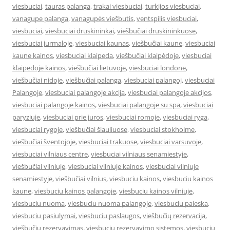
viesbuciai
,
tauras palanga
,
trakai viesbuciai
,
turkijos viesbuciai
,
vanagupe palanga
,
vanagupės viešbutis
,
ventspilis viesbuciai
,
viesbuciai
,
viesbuciai druskininkai
,
viešbučiai druskininkuose
,
viesbuciai jurmaloje
,
viesbuciai kaunas
,
viešbučiai kaune
,
viesbuciai
kaune kainos
,
viesbuciai klaipeda
,
viešbučiai klaipėdoje
,
viesbuciai
klaipedoje kainos
,
viešbučiai lietuvoje
,
viesbuciai londone
,
viešbučiai nidoje
,
viešbučiai palanga
,
viesbuciai palangoj
,
viesbuciai
Palangoje
,
viesbuciai palangoje akcija
,
viesbuciai palangoje akcijos
,
viesbuciai palangoje kainos
,
viesbuciai palangoje su spa
,
viesbuciai
paryziuje
,
viesbuciai prie juros
,
viesbuciai romoje
,
viesbuciai ryga
,
viesbuciai rygoje
,
viešbučiai šiauliuose
,
viesbuciai stokholme
,
viešbučiai šventojoje
,
viesbuciai trakuose
,
viesbuciai varsuvoje
,
viesbuciai vilniaus centre
,
viesbuciai vilniaus senamiestyje
,
viešbučiai vilniuje
,
viesbuciai vilniuje kainos
,
viesbuciai vilniuje
senamiestyje
,
viešbučiai vilnius
,
viesbuciu kainos
,
viesbuciu kainos
kaune
,
viesbuciu kainos palangoje
,
viesbuciu kainos vilniuje
,
viesbuciu nuoma
,
viesbuciu nuoma palangoje
,
viesbuciu paieska
,
viesbuciu pasiulymai
,
viesbuciu paslaugos
,
viešbučių rezervacija
,
viešbučių rezervavimas
,
viesbuciu rezervavimo sistemos
,
viesbuciu