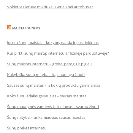
Vokietija Lietuva mikriukai. Geriau nei autobusu?
MAISTAS SUNIMS
Josera šunų maistas – kokybė, nauda ir pasirinkimas
Kur pirkti šunų maistą: internetu ar fizinėje parduotuvėje?
Šunų maistas internetu – greita, patogu ir pigiau
Kokybiška šunų mityba – ką naudinga žinoti
Sausas šunų maistas – iš kokių produktų gaminamas
Koks šunų ėdalas geriausias – sausas maistas
Šunų maudynės vandens telkiniuose – svarbu žinoti
Šunų mityba – tinkamiausias sausas maistas
Šunų prekės internetu