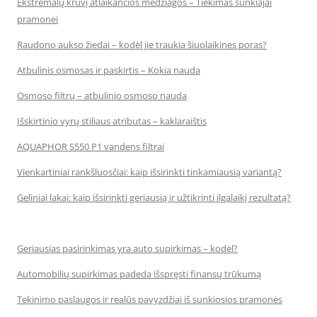
Ekstremalų krūvį atlaikančios medžiagos – Tiekimas sunkiajai
pramonei
Raudono aukso žiedai – kodėl jie traukia šiuolaikines poras?
Atbulinis osmosas ir paskirtis – Kokia nauda
Osmoso filtrų – atbulinio osmoso nauda
Išskirtinio vyrų stiliaus atributas – kaklaraištis
AQUAPHOR S550 P1 vandens filtrai
Vienkartiniai rankšluosčiai: kaip išsirinkti tinkamiausią variantą?
Geliniai lakai: kaip išsirinkti geriausią ir užtikrinti ilgalaikį rezultatą?
Geriausias pasirinkimas yra auto supirkimas – kodėl?
Automobilių supirkimas padeda išspręsti finansų trūkumą
Tekinimo paslaugos ir realūs pavyzdžiai iš sunkiosios pramonės