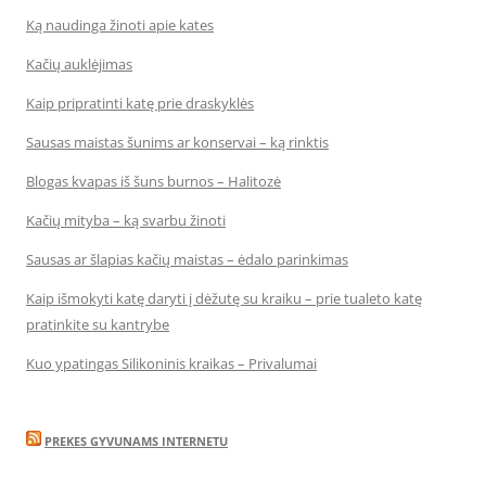
Ką naudinga žinoti apie kates
Kačių auklėjimas
Kaip pripratinti katę prie draskyklės
Sausas maistas šunims ar konservai – ką rinktis
Blogas kvapas iš šuns burnos – Halitozė
Kačių mityba – ką svarbu žinoti
Sausas ar šlapias kačių maistas – ėdalo parinkimas
Kaip išmokyti katę daryti į dėžutę su kraiku – prie tualeto katę
pratinkite su kantrybe
Kuo ypatingas Silikoninis kraikas – Privalumai
PREKES GYVUNAMS INTERNETU