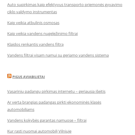
Auto supirkimas kaip efektyvus transporto priemonės gyvavimo
ciklo valdymo instrumentas
Kaip veikia atbulinis osmosas
Kaip veikia vandens nugeležinimo filtrai
Klaidos renkantis vandens filtrą
Vandens filtrai visam namui su geriamo vandens sistema
PIGUS AVIABILIETAI
Vasarinių padangų pirkimas internetu – geriausia išeitis
Ar verta brangias padangas pirkti ekonominės klasės
automobiliams
Vandens kokybės garantas namuose – filtrai
Kur rasti nuomai automobilį Vilniuje