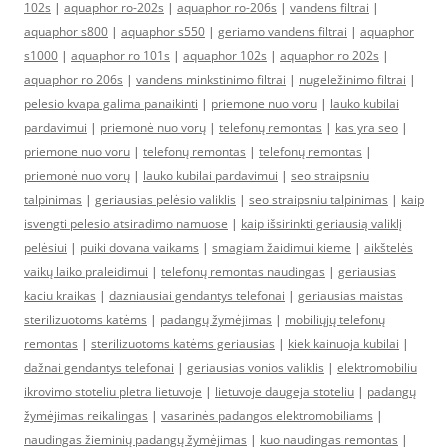
102s
|
aquaphor ro-202s
|
aquaphor ro-206s
|
vandens filtrai
|
aquaphor s800
|
aquaphor s550
|
geriamo vandens filtrai
|
aquaphor
s1000
|
aquaphor ro 101s
|
aquaphor 102s
|
aquaphor ro 202s
|
aquaphor ro 206s
|
vandens minkstinimo filtrai
|
nugeležinimo filtrai
|
pelesio kvapa galima panaikinti
|
priemone nuo voru
|
lauko kubilai
pardavimui
|
priemonė nuo vorų
|
telefonų remontas
|
kas yra seo
|
priemone nuo voru
|
telefonų remontas
|
telefonų remontas
|
priemonė nuo vorų
|
lauko kubilai pardavimui
|
seo straipsniu
talpinimas
|
geriausias pelėsio valiklis
|
seo straipsniu talpinimas
|
kaip
isvengti pelesio atsiradimo namuose
|
kaip išsirinkti geriausią valiklį
pelėsiui
|
puiki dovana vaikams
|
smagiam žaidimui kieme
|
aikštelės
vaikų laiko praleidimui
|
telefonų remontas naudingas
|
geriausias
kaciu kraikas
|
dazniausiai gendantys telefonai
|
geriausias maistas
sterilizuotoms katėms
|
padangų žymėjimas
|
mobiliųjų telefonų
remontas
|
sterilizuotoms katėms geriausias
|
kiek kainuoja kubilai
|
dažnai gendantys telefonai
|
geriausias vonios valiklis
|
elektromobiliu
ikrovimo stoteliu pletra lietuvoje
|
lietuvoje daugeja stoteliu
|
padangų
žymėjimas reikalingas
|
vasarinės padangos elektromobiliams
|
naudingas žieminių padangų žymėjimas
|
kuo naudingas remontas
|