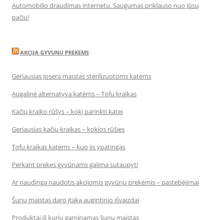
Automobilio draudimas internetu. Saugumas priklauso nuo Jūsų
pačių!
AKCIJA GYVUNU PREKEMS
Geriausias Josera maistas sterilizuotoms katėms
Augalinė alternatyva katėms – Tofu kraikas
Kačių kraiko rūšys – kokį parinkti katei
Geriausias kačių kraikas – kokios rūšies
Tofu kraikas katėms – kuo jis ypatingas
Perkant prekes gyvūnams galima sutaupyti
Ar naudinga naudotis akcijomis gyvūnų prekėmis – pastebėjimai
Šunų maistas daro įtaką augintinio išvaizdai
Produktai iš kurių gaminamas šunų maistas