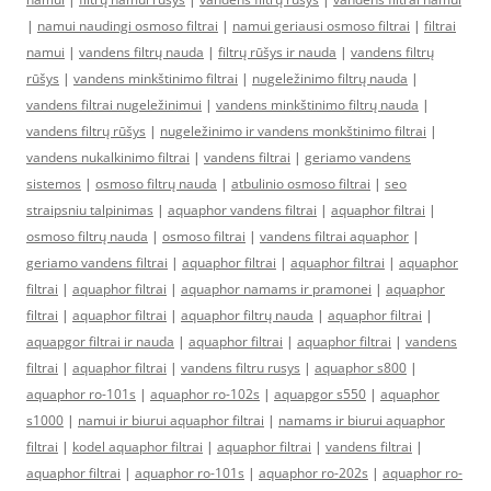
|
namui naudingi osmoso filtrai
|
namui geriausi osmoso filtrai
|
filtrai
namui
|
vandens filtrų nauda
|
filtrų rūšys ir nauda
|
vandens filtrų
rūšys
|
vandens minkštinimo filtrai
|
nugeležinimo filtrų nauda
|
vandens filtrai nugeležinimui
|
vandens minkštinimo filtrų nauda
|
vandens filtrų rūšys
|
nugeležinimo ir vandens monkštinimo filtrai
|
vandens nukalkinimo filtrai
|
vandens filtrai
|
geriamo vandens
sistemos
|
osmoso filtrų nauda
|
atbulinio osmoso filtrai
|
seo
straipsniu talpinimas
|
aquaphor vandens filtrai
|
aquaphor filtrai
|
osmoso filtrų nauda
|
osmoso filtrai
|
vandens filtrai aquaphor
|
geriamo vandens filtrai
|
aquaphor filtrai
|
aquaphor filtrai
|
aquaphor
filtrai
|
aquaphor filtrai
|
aquaphor namams ir pramonei
|
aquaphor
filtrai
|
aquaphor filtrai
|
aquaphor filtrų nauda
|
aquaphor filtrai
|
aquapgor filtrai ir nauda
|
aquaphor filtrai
|
aquaphor filtrai
|
vandens
filtrai
|
aquaphor filtrai
|
vandens filtru rusys
|
aquaphor s800
|
aquaphor ro-101s
|
aquaphor ro-102s
|
aquapgor s550
|
aquaphor
s1000
|
namui ir biurui aquaphor filtrai
|
namams ir biurui aquaphor
filtrai
|
kodel aquaphor filtrai
|
aquaphor filtrai
|
vandens filtrai
|
aquaphor filtrai
|
aquaphor ro-101s
|
aquaphor ro-202s
|
aquaphor ro-