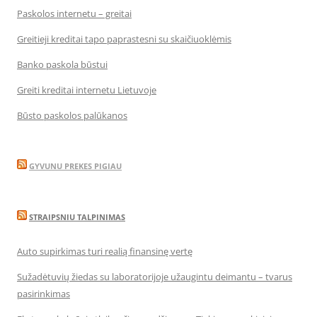
Paskolos internetu – greitai
Greitieji kreditai tapo paprastesni su skaičiuoklėmis
Banko paskola būstui
Greiti kreditai internetu Lietuvoje
Būsto paskolos palūkanos
GYVUNU PREKES PIGIAU
STRAIPSNIU TALPINIMAS
Auto supirkimas turi realią finansinę vertę
Sužadėtuvių žiedas su laboratorijoje užaugintu deimantu – tvarus
pasirinkimas