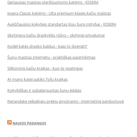
Geriausias maistas sterilizuotoms katėms - JOSERA
Josera Classic katėms - Ulta premium klasės kačių maistas
Aukščiausios kokybės standartas Jūsų šuns mitybai - JOSERA
Skirtingos kačių draskyklių rūšys – skirtingi privalumai
Kodėl katės drasko baldus - kaip to išvengti?
Šunų maistas internetu - praktiškas pasirinkimas
Silikoninis kačių kraikas - kuo jis ypatingas
Ar mano katei patiks Tofu kraikas
Kokybiškas ir subalansuotas šunų ėdalas
Nerandate reikalingų prekių gyvūnams - internetinė parduotuvė
NAUJOS PADANGOS