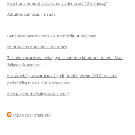
Kaip transformuoti užsakymų valdymą per 12 mėnesių?
Atbulinis osmosas ir nauda
Geriausias pasirinkimas – Automobilių supirkimas
Nuotraukos ir spauda ant drobės
Tekinimo procesas sunkiųjų mechanizmų komponentams – Nuo
žaliavos iki giganto
Kai ramybė yra svarbiau už greitį, kodėl „Vezam123.lt“ renkasi
pedantišką tvarką ir BCA draudimą
Kaip pagerinti užsakymų valdymą?
PADANGOS INTERNETU