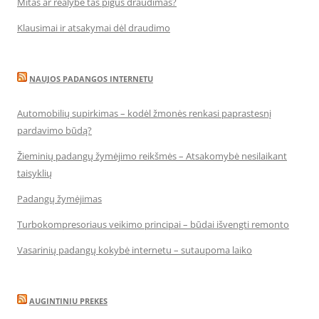
Mitas ar realybė tas pigus draudimas?
Klausimai ir atsakymai dėl draudimo
NAUJOS PADANGOS INTERNETU
Automobilių supirkimas – kodėl žmonės renkasi paprastesnį
pardavimo būdą?
Žieminių padangų žymėjimo reikšmės – Atsakomybė nesilaikant
taisyklių
Padangų žymėjimas
Turbokompresoriaus veikimo principai – būdai išvengti remonto
Vasarinių padangų kokybė internetu – sutaupoma laiko
AUGINTINIU PREKES