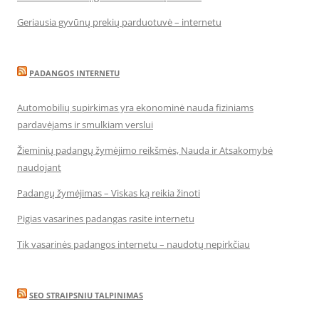
Geriausia gyvūnų prekių parduotuvė – internetu
PADANGOS INTERNETU
Automobilių supirkimas yra ekonominė nauda fiziniams
pardavėjams ir smulkiam verslui
Žieminių padangų žymėjimo reikšmės, Nauda ir Atsakomybė
naudojant
Padangų žymėjimas – Viskas ką reikia žinoti
Pigias vasarines padangas rasite internetu
Tik vasarinės padangos internetu – naudotų nepirkčiau
SEO STRAIPSNIU TALPINIMAS