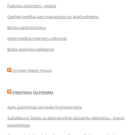
Paskolos internetu – greitai
Greitieji kreditai tapo paprastesni su skaičiuoklėmis
Banko paskola būstui
Greiti kreditai internetu Lietuvoje
Būsto paskolos palūkanos
GYVUNU PREKES PIGIAU
STRAIPSNIU TALPINIMAS
Auto supirkimas turi realią finansinę vertę
Sužadėtuvių žiedas su laboratorijoje užaugintu deimantu – tvarus
pasirinkimas