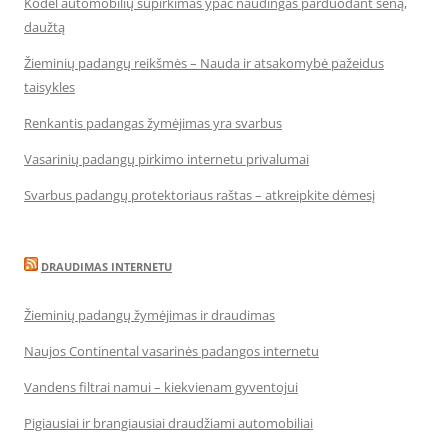
Kodėl automobilių supirkimas ypač naudingas parduodant seną,
daužtą
Žieminių padangų reikšmės – Nauda ir atsakomybė pažeidus
taisykles
Renkantis padangas žymėjimas yra svarbus
Vasarinių padangų pirkimo internetu privalumai
Svarbus padangų protektoriaus raštas – atkreipkite dėmesį
DRAUDIMAS INTERNETU
Žieminių padangų žymėjimas ir draudimas
Naujos Continental vasarinės padangos internetu
Vandens filtrai namui – kiekvienam gyventojui
Pigiausiai ir brangiausiai draudžiami automobiliai