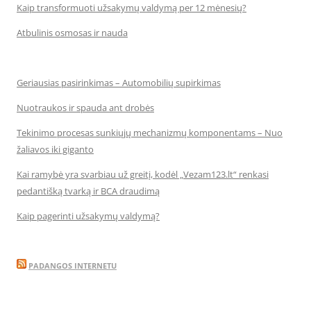
Kaip transformuoti užsakymų valdymą per 12 mėnesių?
Atbulinis osmosas ir nauda
Geriausias pasirinkimas – Automobilių supirkimas
Nuotraukos ir spauda ant drobės
Tekinimo procesas sunkiųjų mechanizmų komponentams – Nuo
žaliavos iki giganto
Kai ramybė yra svarbiau už greitį, kodėl „Vezam123.lt“ renkasi
pedantišką tvarką ir BCA draudimą
Kaip pagerinti užsakymų valdymą?
PADANGOS INTERNETU