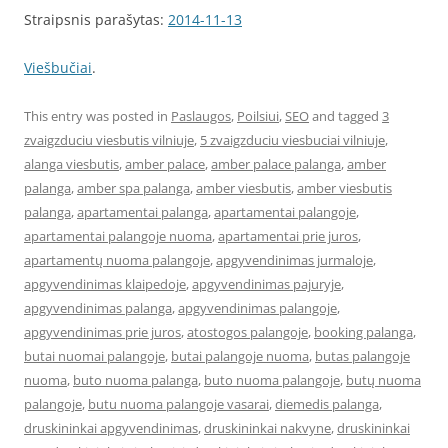
Straipsnis parašytas:
2014-11-13
Viešbučiai
.
This entry was posted in
Paslaugos
,
Poilsiui
,
SEO
and tagged
3
zvaigzduciu viesbutis vilniuje
,
5 zvaigzduciu viesbuciai vilniuje
,
alanga viesbutis
,
amber palace
,
amber palace palanga
,
amber
palanga
,
amber spa palanga
,
amber viesbutis
,
amber viesbutis
palanga
,
apartamentai palanga
,
apartamentai palangoje
,
apartamentai palangoje nuoma
,
apartamentai prie juros
,
apartamentų nuoma palangoje
,
apgyvendinimas jurmaloje
,
apgyvendinimas klaipedoje
,
apgyvendinimas pajuryje
,
apgyvendinimas palanga
,
apgyvendinimas palangoje
,
apgyvendinimas prie juros
,
atostogos palangoje
,
booking palanga
,
butai nuomai palangoje
,
butai palangoje nuoma
,
butas palangoje
nuoma
,
buto nuoma palanga
,
buto nuoma palangoje
,
butų nuoma
palangoje
,
butu nuoma palangoje vasarai
,
diemedis palanga
,
druskininkai apgyvendinimas
,
druskininkai nakvyne
,
druskininkai