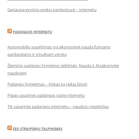
Geriausia gyvūnų prekių parduotuvė – internetu
PADANGOS INTERNETU
Automobilių supirkimas yra ekonominė nauda fiziniams
pardavėjams ir smulkiam verslui
Žieminių padangų žymėjimo reikšmės, Nauda ir Atsakomybė
naudojant
Padangų žymėjimas – Viskas ką reikia žinoti
Pigias vasarines padangas rasite internetu
Tik vasarinės padangos internetu – naudotų nepirkčiau
SEO STRAIPSNIU TALPINIMAS