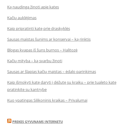
Ką naudinga žinoti apie kates
Kačių auklėjimas
Kaip pripratinti katę prie draskyklės
Sausas maistas šunims ar konservai – ką rinktis
Blogas kvapas iš šuns burnos – Halitozė
Kačių mityba – ką svarbu žinoti
Sausas ar šlapias kačių maistas – ėdalo parinkimas
Kaip išmokyti katę daryti į dėžutę su kraiku – prie tualeto katę
pratinkite su kantrybe
Kuo ypatingas Silikoninis kraikas – Privalumai
PREKES GYVUNAMS INTERNETU