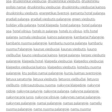
spa
,
druskininkai viesbuciai
,
druskininkai viesbutis
,
druskininku
poilsio namai
,
druskininku viesbuciai
,
druskininku viesbuciai kainos
,
druskininku viesbutis
,
energetikas šventoji
,
gamanta hotel palanga
,
gradiali palanga
,
gradiali viesbutis palangoje
,
green viesbutis
,
holiday villa palanga
,
hotel klaipeda
,
hotel palanga
,
hotel palanga
spa
,
hotel vilnius
,
hotels in palanga
,
hotels in vilnius
,
info hotel
palanga
,
jurmala viesbuciai
,
kainos palangoje
,
kambariai Palangoje
,
kambario nuoma palangoje
,
kambariu nuoma palanga
,
kambariu
nuoma Palangoje
,
kaunas viesbuciai
,
kaunas viesbutis
,
kauno
viešbučiai
,
kauno viesbuciai kainos
,
kerpė palanga
,
kerpes viesbutis
palangoje
,
klaipeda hotel
,
klaipeda viesbuciai
,
klaipedos viesbuciai
,
klaipedos viesbuciai kainos
,
klaipedos viesbutis
,
kotedzu nuoma
palangoje
,
ktu poilsio namai palangoje
,
kursiu kaimas sventojoje
,
lietuva sanatorija
,
lietuva viesbutis
,
lietuvos viešbučiai
,
lietuvos
viešbutis
,
mikroautobusu nuoma
,
nakvyne klaipedoje
,
nakvynė
nidoje
,
nakvyne pajuryje
,
nakvyne palanga
,
nakvyne palangoje
,
nakvyne prie juros
,
nakvyne vilniuje
,
nakvynes namai palangoje
,
nakvynes palangoje
,
namai palangoje
,
namas palangoje
,
namelių
nuoma palangoje
,
namo nuoma palangoje
,
namu nuoma