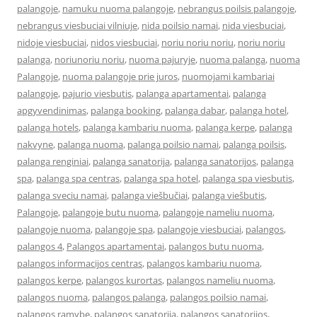
palangoje
,
namuku nuoma palangoje
,
nebrangus poilsis palangoje
,
nebrangus viesbuciai vilniuje
,
nida poilsio namai
,
nida viesbuciai
,
nidoje viesbuciai
,
nidos viesbuciai
,
noriu noriu noriu
,
noriu noriu
palanga
,
noriunoriu noriu
,
nuoma pajuryje
,
nuoma palanga
,
nuoma
Palangoje
,
nuoma palangoje prie juros
,
nuomojami kambariai
palangoje
,
pajurio viesbutis
,
palanga apartamentai
,
palanga
apgyvendinimas
,
palanga booking
,
palanga dabar
,
palanga hotel
,
palanga hotels
,
palanga kambariu nuoma
,
palanga kerpe
,
palanga
nakvyne
,
palanga nuoma
,
palanga poilsio namai
,
palanga poilsis
,
palanga renginiai
,
palanga sanatorija
,
palanga sanatorijos
,
palanga
spa
,
palanga spa centras
,
palanga spa hotel
,
palanga spa viesbutis
,
palanga sveciu namai
,
palanga viešbučiai
,
palanga viešbutis
,
Palangoje
,
palangoje butu nuoma
,
palangoje nameliu nuoma
,
palangoje nuoma
,
palangoje spa
,
palangoje viesbuciai
,
palangos
,
palangos 4
,
Palangos apartamentai
,
palangos butu nuoma
,
palangos informacijos centras
,
palangos kambariu nuoma
,
palangos kerpe
,
palangos kurortas
,
palangos nameliu nuoma
,
palangos nuoma
,
palangos palanga
,
palangos poilsio namai
,
palangos ramybe
,
palangos sanatorija
,
palangos sanatorijos
,