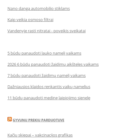
Nano danga automobilio stiklams
Kaip veikia osmoso filtrai
Vandenyje rasti nitratai - poveikis sveikatai
5 būdų panaudoti lauko namelį vaikams
2026 6 būdų panaudoti žaidimų aikšteles vaikams
7 būdų panaudoti žaidimų namelį vaikams
Dažniausios klaidos renkantis vaikų namelius
11 būdų panaudoti medinę laipiojimo sienelę
GYVUNU PREKIU PARDUOTUVE
Kačių skiepai – vakcinacijos grafikas