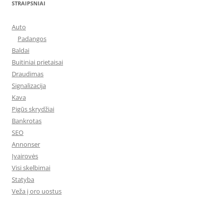
STRAIPSNIAI
Auto
Padangos
Baldai
Buitiniai prietaisai
Draudimas
Signalizacija
Kava
Pigūs skrydžiai
Bankrotas
SEO
Annonser
Įvairovės
Visi skelbimai
Statyba
Veža į oro uostus