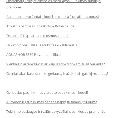
Ekstremalų krūvį atlaikančios medžiagos – Tiekimas sunkiajai
pramonei
Raudono aukso žiedai – kodėl jie traukia šiuolaikines poras?
Atbulinis osmosas ir paskirtis – Kokia nauda
Osmoso filtrų – atbulinio osmoso nauda
Išskirtinio vyrų stiliaus atributas – kaklaraištis
AQUAPHOR S550 P1 vandens filtrai
Vienkartiniai rankšluosčiai: kaip išsirinkti tinkamiausią variantą?
Geliniai lakai: kaip išsirinkti geriausią ir užtikrinti ilgalaikį rezultatą?
Geriausias pasirinkimas yra auto supirkimas – kodėl?
Automobilių supirkimas padeda išspręsti finansų trūkumą
Tekinimo paslaugos ir realūs pavyzdžiai iš sunkiosios pramonės