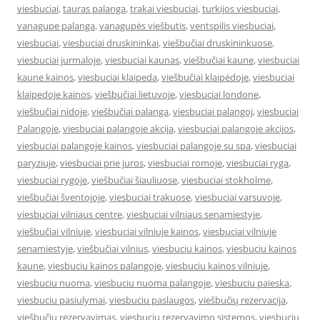
viesbuciai
,
tauras palanga
,
trakai viesbuciai
,
turkijos viesbuciai
,
vanagupe palanga
,
vanagupės viešbutis
,
ventspilis viesbuciai
,
viesbuciai
,
viesbuciai druskininkai
,
viešbučiai druskininkuose
,
viesbuciai jurmaloje
,
viesbuciai kaunas
,
viešbučiai kaune
,
viesbuciai
kaune kainos
,
viesbuciai klaipeda
,
viešbučiai klaipėdoje
,
viesbuciai
klaipedoje kainos
,
viešbučiai lietuvoje
,
viesbuciai londone
,
viešbučiai nidoje
,
viešbučiai palanga
,
viesbuciai palangoj
,
viesbuciai
Palangoje
,
viesbuciai palangoje akcija
,
viesbuciai palangoje akcijos
,
viesbuciai palangoje kainos
,
viesbuciai palangoje su spa
,
viesbuciai
paryziuje
,
viesbuciai prie juros
,
viesbuciai romoje
,
viesbuciai ryga
,
viesbuciai rygoje
,
viešbučiai šiauliuose
,
viesbuciai stokholme
,
viešbučiai šventojoje
,
viesbuciai trakuose
,
viesbuciai varsuvoje
,
viesbuciai vilniaus centre
,
viesbuciai vilniaus senamiestyje
,
viešbučiai vilniuje
,
viesbuciai vilniuje kainos
,
viesbuciai vilniuje
senamiestyje
,
viešbučiai vilnius
,
viesbuciu kainos
,
viesbuciu kainos
kaune
,
viesbuciu kainos palangoje
,
viesbuciu kainos vilniuje
,
viesbuciu nuoma
,
viesbuciu nuoma palangoje
,
viesbuciu paieska
,
viesbuciu pasiulymai
,
viesbuciu paslaugos
,
viešbučių rezervacija
,
viešbučių rezervavimas
,
viesbuciu rezervavimo sistemos
,
viesbuciu