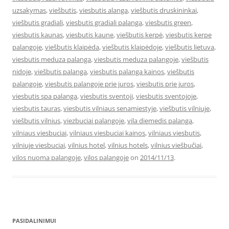
uzsakymas
,
viešbutis
,
viesbutis alanga
,
viešbutis druskininkai
,
viešbutis gradiali
,
viesbutis gradiali palanga
,
viesbutis green
,
viesbutis kaunas
,
viesbutis kaune
,
viešbutis kerpė
,
viesbutis kerpe
palangoje
,
viešbutis klaipėda
,
viešbutis klaipėdoje
,
viešbutis lietuva
,
viesbutis meduza palanga
,
viesbutis meduza palangoje
,
viešbutis
nidoje
,
viešbutis palanga
,
viesbutis palanga kainos
,
viešbutis
palangoje
,
viesbutis palangoje prie juros
,
viesbutis prie juros
,
viesbutis spa palanga
,
viesbutis sventoji
,
viesbutis sventojoje
,
viesbutis tauras
,
viesbutis vilniaus senamiestyje
,
viešbutis vilniuje
,
viešbutis vilnius
,
viezbuciai palangoje
,
vila diemedis palanga
,
vilniaus viesbuciai
,
vilniaus viesbuciai kainos
,
vilniaus viesbutis
,
vilniuje viesbuciai
,
vilnius hotel
,
vilnius hotels
,
vilnius viešbučiai
,
vilos nuoma palangoje
,
vilos palangoje
on
2014/11/13
.
PASIDALINIMUI