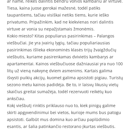
ar name, reikės dalintis bendru vonios kambariu ar virtuve.
Tiesa, kaina juose gerokai mažesnė, todėl patiks
taupantiems, tačiau visiškai netiks tiems, kurie ieško
privatumo. Pripažinkim, kad ne kiekvienas nori dalintis
virtuve ar vonia su nepažįstamais žmonėmis.
Kokio miesto? Kitas populiarus pasirinkimas – Palangos
viešbučiai. Jie yra įvairių lygių, tačiau populiariausias
pasirinkimas išlieka ekonominės klasės trijų žvaigždučių
viešbutis, kuriame pasirenkamas dvivietis kambarys ar
apartamentai. Kainos viešbučiuose dažniausiai yra nuo 100
litų už vieną nakvynę dviem asmenims. Kartais galima
išvysti puikių akcijų, kuomet galima apsistoti pigiau. Turistų
sezono metu kainos padidėja. Be to, ir laisvų likusių vietų
skaičius greitai sumažėja, todėl rezervuoti reikėtų kuo
anksčiau.
Kokį viešbutį rinktis priklauso nuo to, kiek pinigų galime
skirti apgyvendinimui bei vietos, kurioje mums bus patogu
apsistoti. Galbūt mus domina kuo arčiau paplūdimio
esantis, ar šalia patinkančio restorano įkurtas viešbutis.