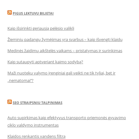
PIGUS LEKTUVU BILIETAI
Kaip išsirinkti geriausią pelėsio valiklį
Žieminių padangų žymėjimas yra svarbus – kaip išvengti klaidų
Medinės žaidimų aikštelės vaikams – pristatymas ir surinkimas
Kaip sutaupyti aptveriant kaimo sodybą?
Maži nuotekų valymo įrenginiai gali veikti ne tik tyliai, bet ir
„nematomai‘‘?
SEO STRAIPSNIU TALPINIMAS
Auto supirkimas kaip efektyvus transporto priemonės gyvavimo
ciklo valdymo instrumentas
Klaidos renkantis vandens filtrą