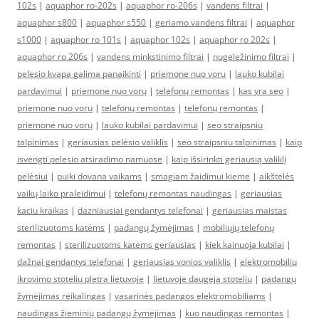
102s
|
aquaphor ro-202s
|
aquaphor ro-206s
|
vandens filtrai
|
aquaphor s800
|
aquaphor s550
|
geriamo vandens filtrai
|
aquaphor
s1000
|
aquaphor ro 101s
|
aquaphor 102s
|
aquaphor ro 202s
|
aquaphor ro 206s
|
vandens minkstinimo filtrai
|
nugeležinimo filtrai
|
pelesio kvapa galima panaikinti
|
priemone nuo voru
|
lauko kubilai
pardavimui
|
priemonė nuo vorų
|
telefonų remontas
|
kas yra seo
|
priemone nuo voru
|
telefonų remontas
|
telefonų remontas
|
priemonė nuo vorų
|
lauko kubilai pardavimui
|
seo straipsniu
talpinimas
|
geriausias pelėsio valiklis
|
seo straipsniu talpinimas
|
kaip
isvengti pelesio atsiradimo namuose
|
kaip išsirinkti geriausią valiklį
pelėsiui
|
puiki dovana vaikams
|
smagiam žaidimui kieme
|
aikštelės
vaikų laiko praleidimui
|
telefonų remontas naudingas
|
geriausias
kaciu kraikas
|
dazniausiai gendantys telefonai
|
geriausias maistas
sterilizuotoms katėms
|
padangų žymėjimas
|
mobiliųjų telefonų
remontas
|
sterilizuotoms katėms geriausias
|
kiek kainuoja kubilai
|
dažnai gendantys telefonai
|
geriausias vonios valiklis
|
elektromobiliu
ikrovimo stoteliu pletra lietuvoje
|
lietuvoje daugeja stoteliu
|
padangų
žymėjimas reikalingas
|
vasarinės padangos elektromobiliams
|
naudingas žieminių padangų žymėjimas
|
kuo naudingas remontas
|