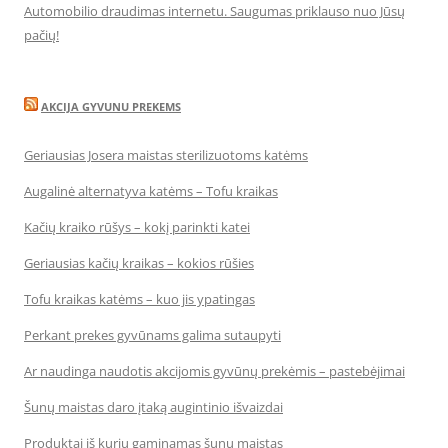
Automobilio draudimas internetu. Saugumas priklauso nuo Jūsų
pačių!
AKCIJA GYVUNU PREKEMS
Geriausias Josera maistas sterilizuotoms katėms
Augalinė alternatyva katėms – Tofu kraikas
Kačių kraiko rūšys – kokį parinkti katei
Geriausias kačių kraikas – kokios rūšies
Tofu kraikas katėms – kuo jis ypatingas
Perkant prekes gyvūnams galima sutaupyti
Ar naudinga naudotis akcijomis gyvūnų prekėmis – pastebėjimai
Šunų maistas daro įtaką augintinio išvaizdai
Produktai iš kurių gaminamas šunų maistas