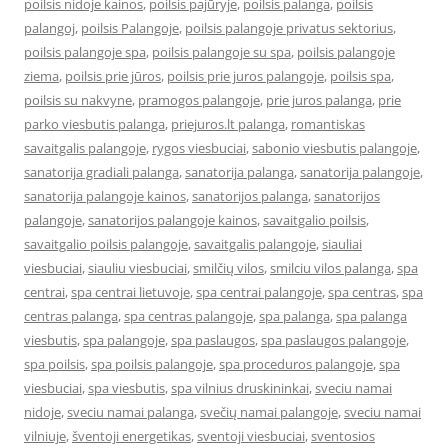
poilsis nidoje kainos
,
poilsis pajūryje
,
poilsis palanga
,
poilsis
palangoj
,
poilsis Palangoje
,
poilsis palangoje privatus sektorius
,
poilsis palangoje spa
,
poilsis palangoje su spa
,
poilsis palangoje
ziema
,
poilsis prie jūros
,
poilsis prie juros palangoje
,
poilsis spa
,
poilsis su nakvyne
,
pramogos palangoje
,
prie juros palanga
,
prie
parko viesbutis palanga
,
priejuros.lt palanga
,
romantiskas
savaitgalis palangoje
,
rygos viesbuciai
,
sabonio viesbutis palangoje
,
sanatorija gradiali palanga
,
sanatorija palanga
,
sanatorija palangoje
,
sanatorija palangoje kainos
,
sanatorijos palanga
,
sanatorijos
palangoje
,
sanatorijos palangoje kainos
,
savaitgalio poilsis
,
savaitgalio poilsis palangoje
,
savaitgalis palangoje
,
siauliai
viesbuciai
,
siauliu viesbuciai
,
smilčių vilos
,
smilciu vilos palanga
,
spa
centrai
,
spa centrai lietuvoje
,
spa centrai palangoje
,
spa centras
,
spa
centras palanga
,
spa centras palangoje
,
spa palanga
,
spa palanga
viesbutis
,
spa palangoje
,
spa paslaugos
,
spa paslaugos palangoje
,
spa poilsis
,
spa poilsis palangoje
,
spa proceduros palangoje
,
spa
viesbuciai
,
spa viesbutis
,
spa vilnius druskininkai
,
sveciu namai
nidoje
,
sveciu namai palanga
,
svečių namai palangoje
,
sveciu namai
vilniuje
,
šventoji energetikas
,
sventoji viesbuciai
,
sventosios