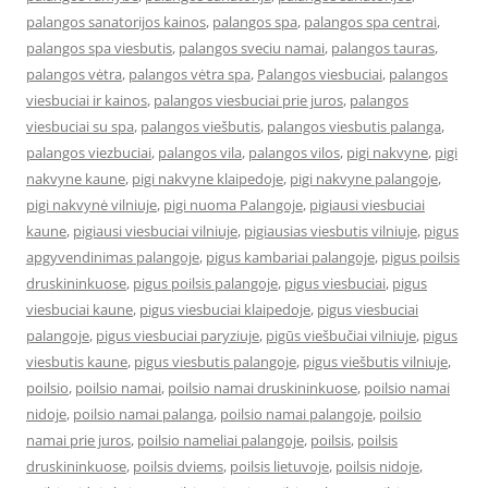
palangos sanatorijos kainos
,
palangos spa
,
palangos spa centrai
,
palangos spa viesbutis
,
palangos sveciu namai
,
palangos tauras
,
palangos vėtra
,
palangos vėtra spa
,
Palangos viesbuciai
,
palangos
viesbuciai ir kainos
,
palangos viesbuciai prie juros
,
palangos
viesbuciai su spa
,
palangos viešbutis
,
palangos viesbutis palanga
,
palangos viezbuciai
,
palangos vila
,
palangos vilos
,
pigi nakvyne
,
pigi
nakvyne kaune
,
pigi nakvyne klaipedoje
,
pigi nakvyne palangoje
,
pigi nakvynė vilniuje
,
pigi nuoma Palangoje
,
pigiausi viesbuciai
kaune
,
pigiausi viesbuciai vilniuje
,
pigiausias viesbutis vilniuje
,
pigus
apgyvendinimas palangoje
,
pigus kambariai palangoje
,
pigus poilsis
druskininkuose
,
pigus poilsis palangoje
,
pigus viesbuciai
,
pigus
viesbuciai kaune
,
pigus viesbuciai klaipedoje
,
pigus viesbuciai
palangoje
,
pigus viesbuciai paryziuje
,
pigūs viešbučiai vilniuje
,
pigus
viesbutis kaune
,
pigus viesbutis palangoje
,
pigus viešbutis vilniuje
,
poilsio
,
poilsio namai
,
poilsio namai druskininkuose
,
poilsio namai
nidoje
,
poilsio namai palanga
,
poilsio namai palangoje
,
poilsio
namai prie juros
,
poilsio nameliai palangoje
,
poilsis
,
poilsis
druskininkuose
,
poilsis dviems
,
poilsis lietuvoje
,
poilsis nidoje
,