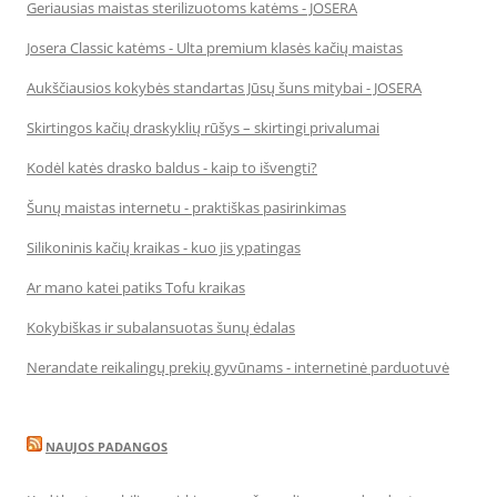
Geriausias maistas sterilizuotoms katėms - JOSERA
Josera Classic katėms - Ulta premium klasės kačių maistas
Aukščiausios kokybės standartas Jūsų šuns mitybai - JOSERA
Skirtingos kačių draskyklių rūšys – skirtingi privalumai
Kodėl katės drasko baldus - kaip to išvengti?
Šunų maistas internetu - praktiškas pasirinkimas
Silikoninis kačių kraikas - kuo jis ypatingas
Ar mano katei patiks Tofu kraikas
Kokybiškas ir subalansuotas šunų ėdalas
Nerandate reikalingų prekių gyvūnams - internetinė parduotuvė
NAUJOS PADANGOS