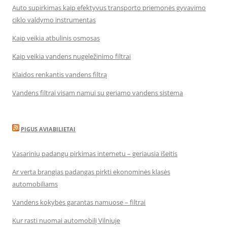
Auto supirkimas kaip efektyvus transporto priemonės gyvavimo
ciklo valdymo instrumentas
Kaip veikia atbulinis osmosas
Kaip veikia vandens nugeležinimo filtrai
Klaidos renkantis vandens filtrą
Vandens filtrai visam namui su geriamo vandens sistema
PIGUS AVIABILIETAI
Vasarinių padangų pirkimas internetu – geriausia išeitis
Ar verta brangias padangas pirkti ekonominės klasės
automobiliams
Vandens kokybės garantas namuose – filtrai
Kur rasti nuomai automobilį Vilniuje