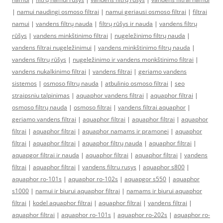
|
namui naudingi osmoso filtrai
|
namui geriausi osmoso filtrai
|
filtrai
namui
|
vandens filtrų nauda
|
filtrų rūšys ir nauda
|
vandens filtrų
rūšys
|
vandens minkštinimo filtrai
|
nugeležinimo filtrų nauda
|
vandens filtrai nugeležinimui
|
vandens minkštinimo filtrų nauda
|
vandens filtrų rūšys
|
nugeležinimo ir vandens monkštinimo filtrai
|
vandens nukalkinimo filtrai
|
vandens filtrai
|
geriamo vandens
sistemos
|
osmoso filtrų nauda
|
atbulinio osmoso filtrai
|
seo
straipsniu talpinimas
|
aquaphor vandens filtrai
|
aquaphor filtrai
|
osmoso filtrų nauda
|
osmoso filtrai
|
vandens filtrai aquaphor
|
geriamo vandens filtrai
|
aquaphor filtrai
|
aquaphor filtrai
|
aquaphor
filtrai
|
aquaphor filtrai
|
aquaphor namams ir pramonei
|
aquaphor
filtrai
|
aquaphor filtrai
|
aquaphor filtrų nauda
|
aquaphor filtrai
|
aquapgor filtrai ir nauda
|
aquaphor filtrai
|
aquaphor filtrai
|
vandens
filtrai
|
aquaphor filtrai
|
vandens filtru rusys
|
aquaphor s800
|
aquaphor ro-101s
|
aquaphor ro-102s
|
aquapgor s550
|
aquaphor
s1000
|
namui ir biurui aquaphor filtrai
|
namams ir biurui aquaphor
filtrai
|
kodel aquaphor filtrai
|
aquaphor filtrai
|
vandens filtrai
|
aquaphor filtrai
|
aquaphor ro-101s
|
aquaphor ro-202s
|
aquaphor ro-