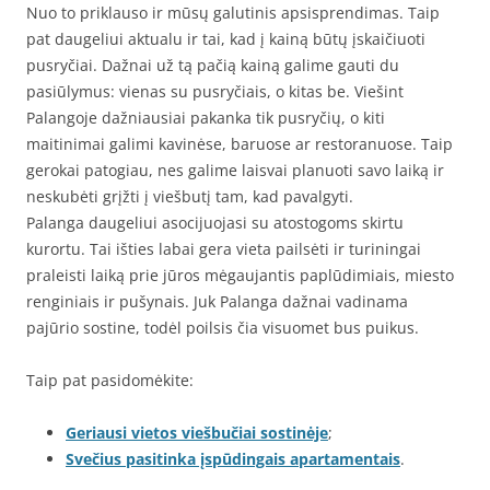
Nuo to priklauso ir mūsų galutinis apsisprendimas. Taip
pat daugeliui aktualu ir tai, kad į kainą būtų įskaičiuoti
pusryčiai. Dažnai už tą pačią kainą galime gauti du
pasiūlymus: vienas su pusryčiais, o kitas be. Viešint
Palangoje dažniausiai pakanka tik pusryčių, o kiti
maitinimai galimi kavinėse, baruose ar restoranuose. Taip
gerokai patogiau, nes galime laisvai planuoti savo laiką ir
neskubėti grįžti į viešbutį tam, kad pavalgyti.
Palanga daugeliui asocijuojasi su atostogoms skirtu
kurortu. Tai išties labai gera vieta pailsėti ir turiningai
praleisti laiką prie jūros mėgaujantis paplūdimiais, miesto
renginiais ir pušynais. Juk Palanga dažnai vadinama
pajūrio sostine, todėl poilsis čia visuomet bus puikus.
Taip pat pasidomėkite:
Geriausi vietos viešbučiai sostinėje
;
Svečius pasitinka įspūdingais apartamentais
.