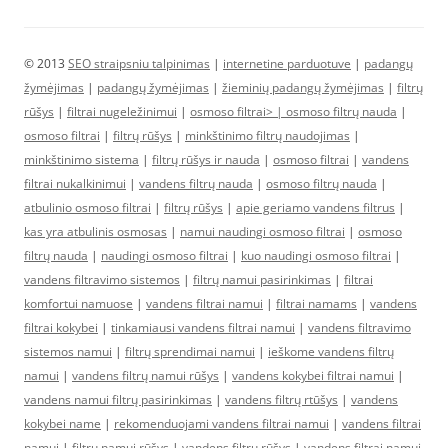
© 2013
SEO straipsniu talpinimas
|
internetine parduotuve
|
padangų
žymėjimas
|
padangų žymėjimas
|
žieminių padangų žymėjimas
|
filtrų
rūšys
|
filtrai nugeležinimui
|
osmoso filtrai> |
osmoso filtrų nauda
|
osmoso filtrai
|
filtrų rūšys
|
minkštinimo filtrų naudojimas
|
minkštinimo sistema
|
filtrų rūšys ir nauda
|
osmoso filtrai
|
vandens
filtrai nukalkinimui
|
vandens filtrų nauda
|
osmoso filtrų nauda
|
atbulinio osmoso filtrai
|
filtrų rūšys
|
apie geriamo vandens filtrus
|
kas yra atbulinis osmosas
|
namui naudingi osmoso filtrai
|
osmoso
filtrų nauda
|
naudingi osmoso filtrai
|
kuo naudingi osmoso filtrai
|
vandens filtravimo sistemos
|
filtrų namui pasirinkimas
|
filtrai
komfortui namuose
|
vandens filtrai namui
|
filtrai namams
|
vandens
filtrai kokybei
|
tinkamiausi vandens filtrai namui
|
vandens filtravimo
sistemos namui
|
filtrų sprendimai namui
|
ieškome vandens filtrų
namui
|
vandens filtrų namui rūšys
|
vandens kokybei filtrai namui
|
vandens namui filtrų pasirinkimas
|
vandens filtrų rtūšys
|
vandens
kokybei name
|
rekomenduojami vandens filtrai namui
|
vandens filtrai
namui
|
filtrų namui rūšys
|
vandens filtrų rūšys
|
vandens filtrai namui