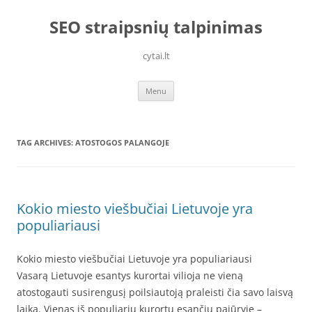
Skip
to
SEO straipsnių talpinimas
content
cytai.lt
Menu
TAG ARCHIVES:
ATOSTOGOS PALANGOJE
Kokio miesto viešbučiai Lietuvoje yra
populiariausi
Kokio miesto viešbučiai Lietuvoje yra populiariausi
Vasarą Lietuvoje esantys kurortai vilioja ne vieną
atostogauti susirengusį poilsiautoją praleisti čia savo laisvą
laiką. Vienas iš populiarių kurortų esančių pajūryje –