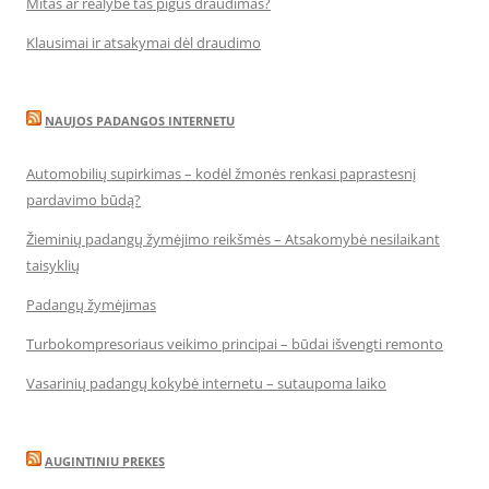
Mitas ar realybė tas pigus draudimas?
Klausimai ir atsakymai dėl draudimo
NAUJOS PADANGOS INTERNETU
Automobilių supirkimas – kodėl žmonės renkasi paprastesnį
pardavimo būdą?
Žieminių padangų žymėjimo reikšmės – Atsakomybė nesilaikant
taisyklių
Padangų žymėjimas
Turbokompresoriaus veikimo principai – būdai išvengti remonto
Vasarinių padangų kokybė internetu – sutaupoma laiko
AUGINTINIU PREKES