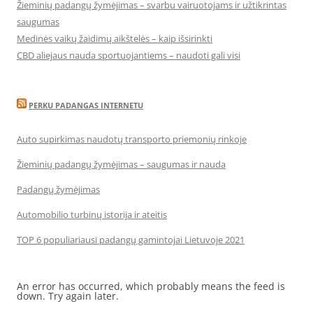
Žieminių padangų žymėjimas – svarbu vairuotojams ir užtikrintas
saugumas
Medinės vaikų žaidimų aikštelės – kaip išsirinkti
CBD aliejaus nauda sportuojantiems – naudoti gali visi
PERKU PADANGAS INTERNETU
Auto supirkimas naudotų transporto priemonių rinkoje
Žieminių padangų žymėjimas – saugumas ir nauda
Padangų žymėjimas
Automobilio turbinų istorija ir ateitis
TOP 6 populiariausi padangų gamintojai Lietuvoje 2021
An error has occurred, which probably means the feed is
down. Try again later.