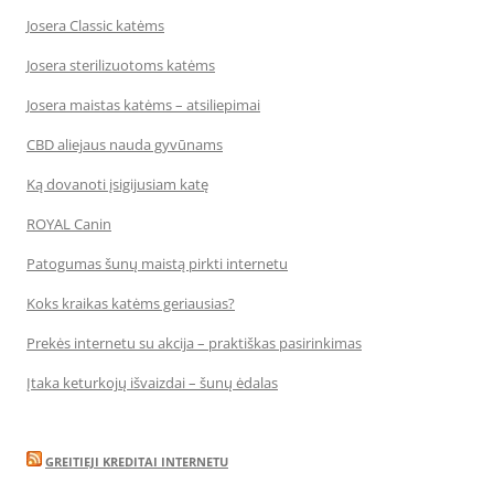
Josera Classic katėms
Josera sterilizuotoms katėms
Josera maistas katėms – atsiliepimai
CBD aliejaus nauda gyvūnams
Ką dovanoti įsigijusiam katę
ROYAL Canin
Patogumas šunų maistą pirkti internetu
Koks kraikas katėms geriausias?
Prekės internetu su akcija – praktiškas pasirinkimas
Įtaka keturkojų išvaizdai – šunų ėdalas
GREITIEJI KREDITAI INTERNETU