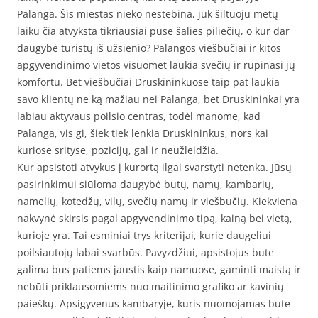
Palanga. Šis miestas nieko nestebina, juk šiltuoju metų
laiku čia atvyksta tikriausiai puse šalies piliečių, o kur dar
daugybė turistų iš užsienio? Palangos viešbučiai ir kitos
apgyvendinimo vietos visuomet laukia svečių ir rūpinasi jų
komfortu. Bet viešbučiai Druskininkuose taip pat laukia
savo klientų ne ką mažiau nei Palanga, bet Druskininkai yra
labiau aktyvaus poilsio centras, todėl manome, kad
Palanga, vis gi, šiek tiek lenkia Druskininkus, nors kai
kuriose srityse, pozicijų, gal ir neužleidžia.
Kur apsistoti atvykus į kurortą ilgai svarstyti netenka. Jūsų
pasirinkimui siūloma daugybė butų, namų, kambarių,
namelių, kotedžų, vilų, svečių namų ir viešbučių. Kiekviena
nakvynė skirsis pagal apgyvendinimo tipą, kainą bei vietą,
kurioje yra. Tai esminiai trys kriterijai, kurie daugeliui
poilsiautojų labai svarbūs. Pavyzdžiui, apsistojus bute
galima bus patiems jaustis kaip namuose, gaminti maistą ir
nebūti priklausomiems nuo maitinimo grafiko ar kavinių
paieškų. Apsigyvenus kambaryje, kuris nuomojamas bute