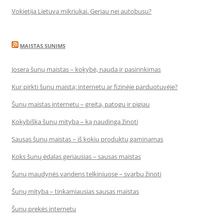
Vokietija Lietuva mikriukai. Geriau nei autobusu?
MAISTAS SUNIMS
Josera šunų maistas – kokybė, nauda ir pasirinkimas
Kur pirkti šunų maistą: internetu ar fizinėje parduotuvėje?
Šunų maistas internetu – greita, patogu ir pigiau
Kokybiška šunų mityba – ką naudinga žinoti
Sausas šunų maistas – iš kokių produktų gaminamas
Koks šunų ėdalas geriausias – sausas maistas
Šunų maudynės vandens telkiniuose – svarbu žinoti
Šunų mityba – tinkamiausias sausas maistas
Šunų prekės internetu