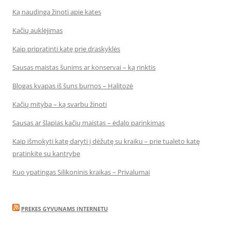
Ką naudinga žinoti apie kates
Kačių auklėjimas
Kaip pripratinti katę prie draskyklės
Sausas maistas šunims ar konservai – ką rinktis
Blogas kvapas iš šuns burnos – Halitozė
Kačių mityba – ką svarbu žinoti
Sausas ar šlapias kačių maistas – ėdalo parinkimas
Kaip išmokyti katę daryti į dėžutę su kraiku – prie tualeto katę
pratinkite su kantrybe
Kuo ypatingas Silikoninis kraikas – Privalumai
PREKES GYVUNAMS INTERNETU