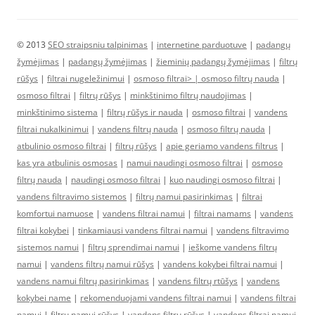
© 2013
SEO straipsniu talpinimas
|
internetine parduotuve
|
padangų
žymėjimas
|
padangų žymėjimas
|
žieminių padangų žymėjimas
|
filtrų
rūšys
|
filtrai nugeležinimui
|
osmoso filtrai> |
osmoso filtrų nauda
|
osmoso filtrai
|
filtrų rūšys
|
minkštinimo filtrų naudojimas
|
minkštinimo sistema
|
filtrų rūšys ir nauda
|
osmoso filtrai
|
vandens
filtrai nukalkinimui
|
vandens filtrų nauda
|
osmoso filtrų nauda
|
atbulinio osmoso filtrai
|
filtrų rūšys
|
apie geriamo vandens filtrus
|
kas yra atbulinis osmosas
|
namui naudingi osmoso filtrai
|
osmoso
filtrų nauda
|
naudingi osmoso filtrai
|
kuo naudingi osmoso filtrai
|
vandens filtravimo sistemos
|
filtrų namui pasirinkimas
|
filtrai
komfortui namuose
|
vandens filtrai namui
|
filtrai namams
|
vandens
filtrai kokybei
|
tinkamiausi vandens filtrai namui
|
vandens filtravimo
sistemos namui
|
filtrų sprendimai namui
|
ieškome vandens filtrų
namui
|
vandens filtrų namui rūšys
|
vandens kokybei filtrai namui
|
vandens namui filtrų pasirinkimas
|
vandens filtrų rtūšys
|
vandens
kokybei name
|
rekomenduojami vandens filtrai namui
|
vandens filtrai
namui
|
filtrų namui rūšys
|
vandens filtrų rūšys
|
vandens filtrai namui