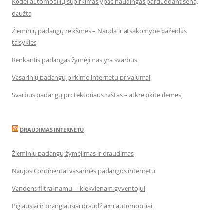
Kodėl automobilių supirkimas ypač naudingas parduodant seną,
daužtą
Žieminių padangų reikšmės – Nauda ir atsakomybė pažeidus
taisykles
Renkantis padangas žymėjimas yra svarbus
Vasarinių padangų pirkimo internetu privalumai
Svarbus padangų protektoriaus raštas – atkreipkite dėmesį
DRAUDIMAS INTERNETU
Žieminių padangų žymėjimas ir draudimas
Naujos Continental vasarinės padangos internetu
Vandens filtrai namui – kiekvienam gyventojui
Pigiausiai ir brangiausiai draudžiami automobiliai