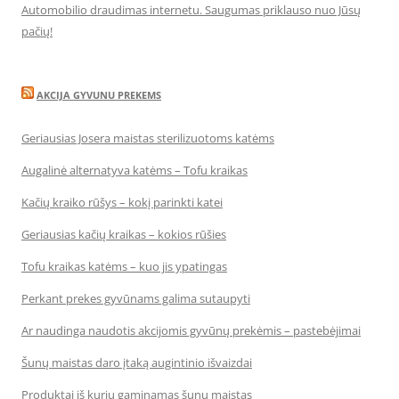
Automobilio draudimas internetu. Saugumas priklauso nuo Jūsų
pačių!
AKCIJA GYVUNU PREKEMS
Geriausias Josera maistas sterilizuotoms katėms
Augalinė alternatyva katėms – Tofu kraikas
Kačių kraiko rūšys – kokį parinkti katei
Geriausias kačių kraikas – kokios rūšies
Tofu kraikas katėms – kuo jis ypatingas
Perkant prekes gyvūnams galima sutaupyti
Ar naudinga naudotis akcijomis gyvūnų prekėmis – pastebėjimai
Šunų maistas daro įtaką augintinio išvaizdai
Produktai iš kurių gaminamas šunų maistas