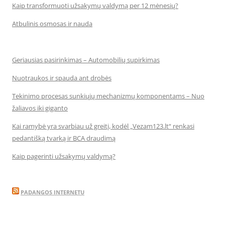
Kaip transformuoti užsakymų valdymą per 12 mėnesių?
Atbulinis osmosas ir nauda
Geriausias pasirinkimas – Automobilių supirkimas
Nuotraukos ir spauda ant drobės
Tekinimo procesas sunkiųjų mechanizmų komponentams – Nuo
žaliavos iki giganto
Kai ramybė yra svarbiau už greitį, kodėl „Vezam123.lt“ renkasi
pedantišką tvarką ir BCA draudimą
Kaip pagerinti užsakymų valdymą?
PADANGOS INTERNETU