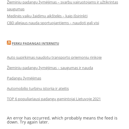
Žieminių padangų žymėjimas – svarbu vairuotojams ir užtikrintas
saugumas
Medinės vaikų žaidimų aikštelės – kaip išsirinkti
CBD aliejaus nauda sportuojantiems – naudoti gali visi
PERKU PADANGAS INTERNETU
Auto supirkimas naudotų transporto priemonių rinkoje
Žieminių padangų žymėjimas – saugumas ir nauda
Padangų žymėjimas
Automobilio turbinų istorija ir ateitis
TOP 6 populiariausi padangų gamintojai Lietuvoje 2021
An error has occurred, which probably means the feed is
down. Try again later.