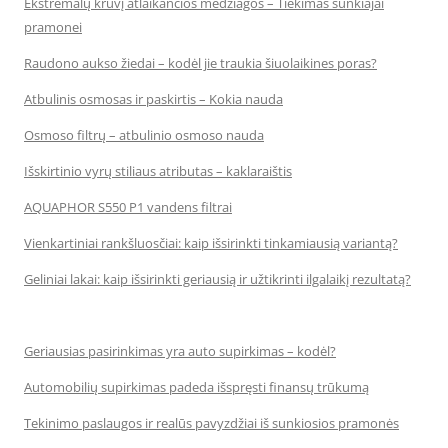
Ekstremalų krūvį atlaikančios medžiagos – Tiekimas sunkiajai
pramonei
Raudono aukso žiedai – kodėl jie traukia šiuolaikines poras?
Atbulinis osmosas ir paskirtis – Kokia nauda
Osmoso filtrų – atbulinio osmoso nauda
Išskirtinio vyrų stiliaus atributas – kaklaraištis
AQUAPHOR S550 P1 vandens filtrai
Vienkartiniai rankšluosčiai: kaip išsirinkti tinkamiausią variantą?
Geliniai lakai: kaip išsirinkti geriausią ir užtikrinti ilgalaikį rezultatą?
Geriausias pasirinkimas yra auto supirkimas – kodėl?
Automobilių supirkimas padeda išspręsti finansų trūkumą
Tekinimo paslaugos ir realūs pavyzdžiai iš sunkiosios pramonės