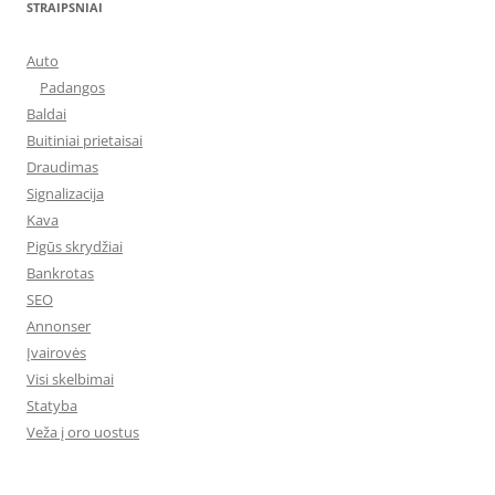
STRAIPSNIAI
Auto
Padangos
Baldai
Buitiniai prietaisai
Draudimas
Signalizacija
Kava
Pigūs skrydžiai
Bankrotas
SEO
Annonser
Įvairovės
Visi skelbimai
Statyba
Veža į oro uostus