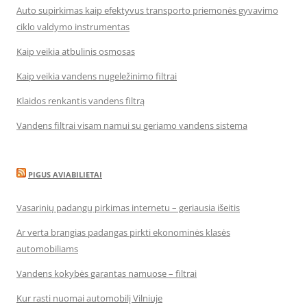
Auto supirkimas kaip efektyvus transporto priemonės gyvavimo
ciklo valdymo instrumentas
Kaip veikia atbulinis osmosas
Kaip veikia vandens nugeležinimo filtrai
Klaidos renkantis vandens filtrą
Vandens filtrai visam namui su geriamo vandens sistema
PIGUS AVIABILIETAI
Vasarinių padangų pirkimas internetu – geriausia išeitis
Ar verta brangias padangas pirkti ekonominės klasės
automobiliams
Vandens kokybės garantas namuose – filtrai
Kur rasti nuomai automobilį Vilniuje