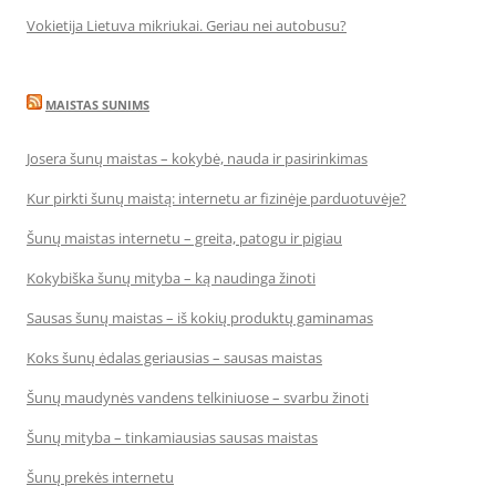
Vokietija Lietuva mikriukai. Geriau nei autobusu?
MAISTAS SUNIMS
Josera šunų maistas – kokybė, nauda ir pasirinkimas
Kur pirkti šunų maistą: internetu ar fizinėje parduotuvėje?
Šunų maistas internetu – greita, patogu ir pigiau
Kokybiška šunų mityba – ką naudinga žinoti
Sausas šunų maistas – iš kokių produktų gaminamas
Koks šunų ėdalas geriausias – sausas maistas
Šunų maudynės vandens telkiniuose – svarbu žinoti
Šunų mityba – tinkamiausias sausas maistas
Šunų prekės internetu