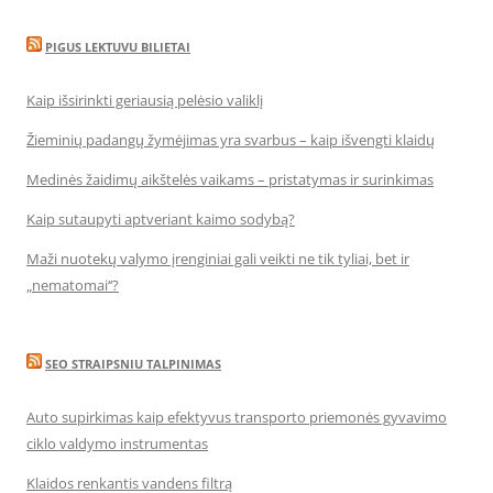
PIGUS LEKTUVU BILIETAI
Kaip išsirinkti geriausią pelėsio valiklį
Žieminių padangų žymėjimas yra svarbus – kaip išvengti klaidų
Medinės žaidimų aikštelės vaikams – pristatymas ir surinkimas
Kaip sutaupyti aptveriant kaimo sodybą?
Maži nuotekų valymo įrenginiai gali veikti ne tik tyliai, bet ir
„nematomai‘‘?
SEO STRAIPSNIU TALPINIMAS
Auto supirkimas kaip efektyvus transporto priemonės gyvavimo
ciklo valdymo instrumentas
Klaidos renkantis vandens filtrą