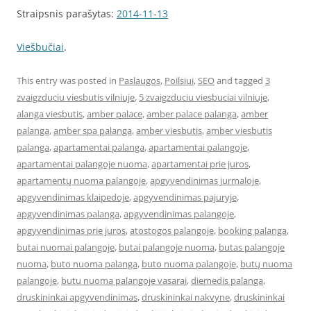
Straipsnis parašytas:
2014-11-13
Viešbučiai
.
This entry was posted in
Paslaugos
,
Poilsiui
,
SEO
and tagged
3
zvaigzduciu viesbutis vilniuje
,
5 zvaigzduciu viesbuciai vilniuje
,
alanga viesbutis
,
amber palace
,
amber palace palanga
,
amber
palanga
,
amber spa palanga
,
amber viesbutis
,
amber viesbutis
palanga
,
apartamentai palanga
,
apartamentai palangoje
,
apartamentai palangoje nuoma
,
apartamentai prie juros
,
apartamentų nuoma palangoje
,
apgyvendinimas jurmaloje
,
apgyvendinimas klaipedoje
,
apgyvendinimas pajuryje
,
apgyvendinimas palanga
,
apgyvendinimas palangoje
,
apgyvendinimas prie juros
,
atostogos palangoje
,
booking palanga
,
butai nuomai palangoje
,
butai palangoje nuoma
,
butas palangoje
nuoma
,
buto nuoma palanga
,
buto nuoma palangoje
,
butų nuoma
palangoje
,
butu nuoma palangoje vasarai
,
diemedis palanga
,
druskininkai apgyvendinimas
,
druskininkai nakvyne
,
druskininkai