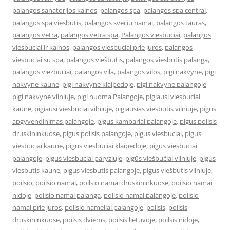
palangos sanatorijos kainos
,
palangos spa
,
palangos spa centrai
,
palangos spa viesbutis
,
palangos sveciu namai
,
palangos tauras
,
palangos vėtra
,
palangos vėtra spa
,
Palangos viesbuciai
,
palangos
viesbuciai ir kainos
,
palangos viesbuciai prie juros
,
palangos
viesbuciai su spa
,
palangos viešbutis
,
palangos viesbutis palanga
,
palangos viezbuciai
,
palangos vila
,
palangos vilos
,
pigi nakvyne
,
pigi
nakvyne kaune
,
pigi nakvyne klaipedoje
,
pigi nakvyne palangoje
,
pigi nakvynė vilniuje
,
pigi nuoma Palangoje
,
pigiausi viesbuciai
kaune
,
pigiausi viesbuciai vilniuje
,
pigiausias viesbutis vilniuje
,
pigus
apgyvendinimas palangoje
,
pigus kambariai palangoje
,
pigus poilsis
druskininkuose
,
pigus poilsis palangoje
,
pigus viesbuciai
,
pigus
viesbuciai kaune
,
pigus viesbuciai klaipedoje
,
pigus viesbuciai
palangoje
,
pigus viesbuciai paryziuje
,
pigūs viešbučiai vilniuje
,
pigus
viesbutis kaune
,
pigus viesbutis palangoje
,
pigus viešbutis vilniuje
,
poilsio
,
poilsio namai
,
poilsio namai druskininkuose
,
poilsio namai
nidoje
,
poilsio namai palanga
,
poilsio namai palangoje
,
poilsio
namai prie juros
,
poilsio nameliai palangoje
,
poilsis
,
poilsis
druskininkuose
,
poilsis dviems
,
poilsis lietuvoje
,
poilsis nidoje
,