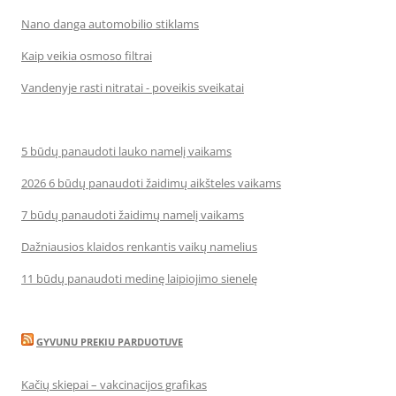
Nano danga automobilio stiklams
Kaip veikia osmoso filtrai
Vandenyje rasti nitratai - poveikis sveikatai
5 būdų panaudoti lauko namelį vaikams
2026 6 būdų panaudoti žaidimų aikšteles vaikams
7 būdų panaudoti žaidimų namelį vaikams
Dažniausios klaidos renkantis vaikų namelius
11 būdų panaudoti medinę laipiojimo sienelę
GYVUNU PREKIU PARDUOTUVE
Kačių skiepai – vakcinacijos grafikas