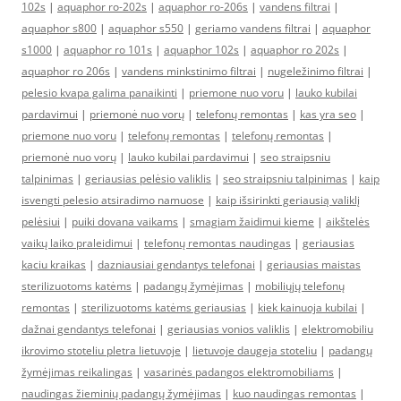
102s
|
aquaphor ro-202s
|
aquaphor ro-206s
|
vandens filtrai
|
aquaphor s800
|
aquaphor s550
|
geriamo vandens filtrai
|
aquaphor
s1000
|
aquaphor ro 101s
|
aquaphor 102s
|
aquaphor ro 202s
|
aquaphor ro 206s
|
vandens minkstinimo filtrai
|
nugeležinimo filtrai
|
pelesio kvapa galima panaikinti
|
priemone nuo voru
|
lauko kubilai
pardavimui
|
priemonė nuo vorų
|
telefonų remontas
|
kas yra seo
|
priemone nuo voru
|
telefonų remontas
|
telefonų remontas
|
priemonė nuo vorų
|
lauko kubilai pardavimui
|
seo straipsniu
talpinimas
|
geriausias pelėsio valiklis
|
seo straipsniu talpinimas
|
kaip
isvengti pelesio atsiradimo namuose
|
kaip išsirinkti geriausią valiklį
pelėsiui
|
puiki dovana vaikams
|
smagiam žaidimui kieme
|
aikštelės
vaikų laiko praleidimui
|
telefonų remontas naudingas
|
geriausias
kaciu kraikas
|
dazniausiai gendantys telefonai
|
geriausias maistas
sterilizuotoms katėms
|
padangų žymėjimas
|
mobiliųjų telefonų
remontas
|
sterilizuotoms katėms geriausias
|
kiek kainuoja kubilai
|
dažnai gendantys telefonai
|
geriausias vonios valiklis
|
elektromobiliu
ikrovimo stoteliu pletra lietuvoje
|
lietuvoje daugeja stoteliu
|
padangų
žymėjimas reikalingas
|
vasarinės padangos elektromobiliams
|
naudingas žieminių padangų žymėjimas
|
kuo naudingas remontas
|