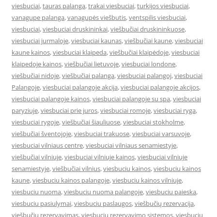
viesbuciai
,
tauras palanga
,
trakai viesbuciai
,
turkijos viesbuciai
,
vanagupe palanga
,
vanagupės viešbutis
,
ventspilis viesbuciai
,
viesbuciai
,
viesbuciai druskininkai
,
viešbučiai druskininkuose
,
viesbuciai jurmaloje
,
viesbuciai kaunas
,
viešbučiai kaune
,
viesbuciai
kaune kainos
,
viesbuciai klaipeda
,
viešbučiai klaipėdoje
,
viesbuciai
klaipedoje kainos
,
viešbučiai lietuvoje
,
viesbuciai londone
,
viešbučiai nidoje
,
viešbučiai palanga
,
viesbuciai palangoj
,
viesbuciai
Palangoje
,
viesbuciai palangoje akcija
,
viesbuciai palangoje akcijos
,
viesbuciai palangoje kainos
,
viesbuciai palangoje su spa
,
viesbuciai
paryziuje
,
viesbuciai prie juros
,
viesbuciai romoje
,
viesbuciai ryga
,
viesbuciai rygoje
,
viešbučiai šiauliuose
,
viesbuciai stokholme
,
viešbučiai šventojoje
,
viesbuciai trakuose
,
viesbuciai varsuvoje
,
viesbuciai vilniaus centre
,
viesbuciai vilniaus senamiestyje
,
viešbučiai vilniuje
,
viesbuciai vilniuje kainos
,
viesbuciai vilniuje
senamiestyje
,
viešbučiai vilnius
,
viesbuciu kainos
,
viesbuciu kainos
kaune
,
viesbuciu kainos palangoje
,
viesbuciu kainos vilniuje
,
viesbuciu nuoma
,
viesbuciu nuoma palangoje
,
viesbuciu paieska
,
viesbuciu pasiulymai
,
viesbuciu paslaugos
,
viešbučių rezervacija
,
viešbučių rezervavimas
,
viesbuciu rezervavimo sistemos
,
viesbuciu