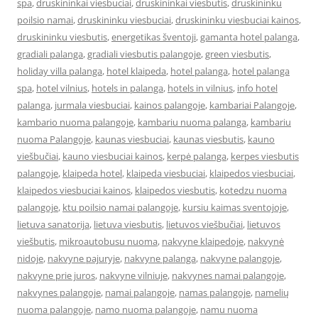
spa
,
druskininkai viesbuciai
,
druskininkai viesbutis
,
druskininku
poilsio namai
,
druskininku viesbuciai
,
druskininku viesbuciai kainos
,
druskininku viesbutis
,
energetikas šventoji
,
gamanta hotel palanga
,
gradiali palanga
,
gradiali viesbutis palangoje
,
green viesbutis
,
holiday villa palanga
,
hotel klaipeda
,
hotel palanga
,
hotel palanga
spa
,
hotel vilnius
,
hotels in palanga
,
hotels in vilnius
,
info hotel
palanga
,
jurmala viesbuciai
,
kainos palangoje
,
kambariai Palangoje
,
kambario nuoma palangoje
,
kambariu nuoma palanga
,
kambariu
nuoma Palangoje
,
kaunas viesbuciai
,
kaunas viesbutis
,
kauno
viešbučiai
,
kauno viesbuciai kainos
,
kerpė palanga
,
kerpes viesbutis
palangoje
,
klaipeda hotel
,
klaipeda viesbuciai
,
klaipedos viesbuciai
,
klaipedos viesbuciai kainos
,
klaipedos viesbutis
,
kotedzu nuoma
palangoje
,
ktu poilsio namai palangoje
,
kursiu kaimas sventojoje
,
lietuva sanatorija
,
lietuva viesbutis
,
lietuvos viešbučiai
,
lietuvos
viešbutis
,
mikroautobusu nuoma
,
nakvyne klaipedoje
,
nakvynė
nidoje
,
nakvyne pajuryje
,
nakvyne palanga
,
nakvyne palangoje
,
nakvyne prie juros
,
nakvyne vilniuje
,
nakvynes namai palangoje
,
nakvynes palangoje
,
namai palangoje
,
namas palangoje
,
namelių
nuoma palangoje
,
namo nuoma palangoje
,
namu nuoma