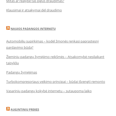
Mitas ar realybė tas pigus draudimas?
Klausimai ir atsakymai dėl draudimo
NAUJOS PADANGOS INTERNETU
Automobilių supirkimas – kodėl žmonės renkasi paprastesnį
pardavimo būdą?
Žieminių padangų žymėjimo reikšmės – Atsakomybė nesilaikant
taisyklių
Padangų žymėjimas
Turbokompresoriaus veikimo principai – būdai išvengti remonto
Vasarinių padangų kokybė internetu – sutaupoma laiko
AUGINTINIU PREKES