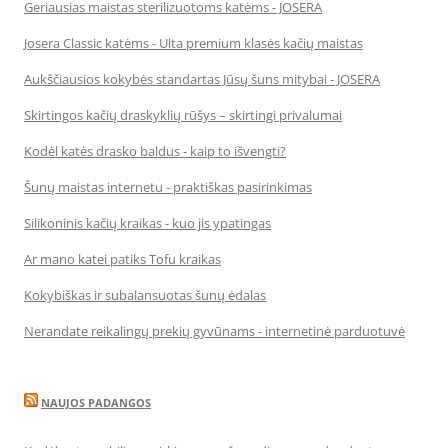
Geriausias maistas sterilizuotoms katėms - JOSERA
Josera Classic katėms - Ulta premium klasės kačių maistas
Aukščiausios kokybės standartas Jūsų šuns mitybai - JOSERA
Skirtingos kačių draskyklių rūšys – skirtingi privalumai
Kodėl katės drasko baldus - kaip to išvengti?
Šunų maistas internetu - praktiškas pasirinkimas
Silikoninis kačių kraikas - kuo jis ypatingas
Ar mano katei patiks Tofu kraikas
Kokybiškas ir subalansuotas šunų ėdalas
Nerandate reikalingų prekių gyvūnams - internetinė parduotuvė
NAUJOS PADANGOS