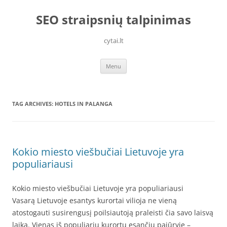
Skip
to
SEO straipsnių talpinimas
content
cytai.lt
Menu
TAG ARCHIVES:
HOTELS IN PALANGA
Kokio miesto viešbučiai Lietuvoje yra
populiariausi
Kokio miesto viešbučiai Lietuvoje yra populiariausi
Vasarą Lietuvoje esantys kurortai vilioja ne vieną
atostogauti susirengusį poilsiautoją praleisti čia savo laisvą
laiką. Vienas iš populiarių kurortų esančių pajūryje –