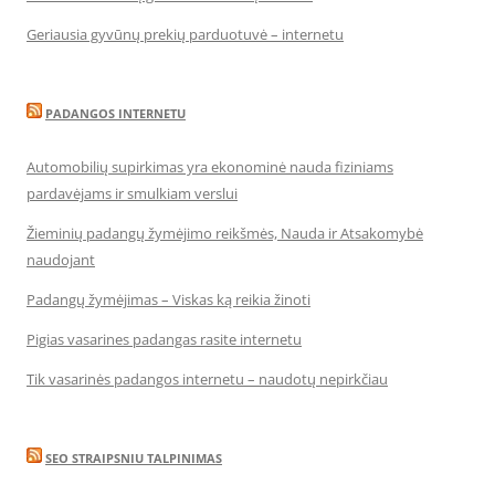
Geriausia gyvūnų prekių parduotuvė – internetu
PADANGOS INTERNETU
Automobilių supirkimas yra ekonominė nauda fiziniams
pardavėjams ir smulkiam verslui
Žieminių padangų žymėjimo reikšmės, Nauda ir Atsakomybė
naudojant
Padangų žymėjimas – Viskas ką reikia žinoti
Pigias vasarines padangas rasite internetu
Tik vasarinės padangos internetu – naudotų nepirkčiau
SEO STRAIPSNIU TALPINIMAS