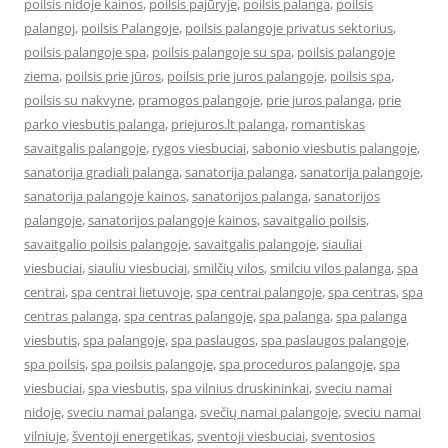
poilsis nidoje kainos
,
poilsis pajūryje
,
poilsis palanga
,
poilsis
palangoj
,
poilsis Palangoje
,
poilsis palangoje privatus sektorius
,
poilsis palangoje spa
,
poilsis palangoje su spa
,
poilsis palangoje
ziema
,
poilsis prie jūros
,
poilsis prie juros palangoje
,
poilsis spa
,
poilsis su nakvyne
,
pramogos palangoje
,
prie juros palanga
,
prie
parko viesbutis palanga
,
priejuros.lt palanga
,
romantiskas
savaitgalis palangoje
,
rygos viesbuciai
,
sabonio viesbutis palangoje
,
sanatorija gradiali palanga
,
sanatorija palanga
,
sanatorija palangoje
,
sanatorija palangoje kainos
,
sanatorijos palanga
,
sanatorijos
palangoje
,
sanatorijos palangoje kainos
,
savaitgalio poilsis
,
savaitgalio poilsis palangoje
,
savaitgalis palangoje
,
siauliai
viesbuciai
,
siauliu viesbuciai
,
smilčių vilos
,
smilciu vilos palanga
,
spa
centrai
,
spa centrai lietuvoje
,
spa centrai palangoje
,
spa centras
,
spa
centras palanga
,
spa centras palangoje
,
spa palanga
,
spa palanga
viesbutis
,
spa palangoje
,
spa paslaugos
,
spa paslaugos palangoje
,
spa poilsis
,
spa poilsis palangoje
,
spa proceduros palangoje
,
spa
viesbuciai
,
spa viesbutis
,
spa vilnius druskininkai
,
sveciu namai
nidoje
,
sveciu namai palanga
,
svečių namai palangoje
,
sveciu namai
vilniuje
,
šventoji energetikas
,
sventoji viesbuciai
,
sventosios