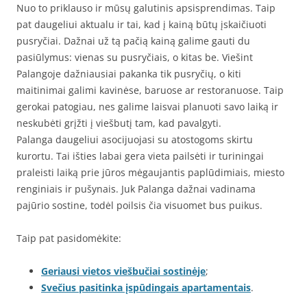
Nuo to priklauso ir mūsų galutinis apsisprendimas. Taip
pat daugeliui aktualu ir tai, kad į kainą būtų įskaičiuoti
pusryčiai. Dažnai už tą pačią kainą galime gauti du
pasiūlymus: vienas su pusryčiais, o kitas be. Viešint
Palangoje dažniausiai pakanka tik pusryčių, o kiti
maitinimai galimi kavinėse, baruose ar restoranuose. Taip
gerokai patogiau, nes galime laisvai planuoti savo laiką ir
neskubėti grįžti į viešbutį tam, kad pavalgyti.
Palanga daugeliui asocijuojasi su atostogoms skirtu
kurortu. Tai išties labai gera vieta pailsėti ir turiningai
praleisti laiką prie jūros mėgaujantis paplūdimiais, miesto
renginiais ir pušynais. Juk Palanga dažnai vadinama
pajūrio sostine, todėl poilsis čia visuomet bus puikus.
Taip pat pasidomėkite:
Geriausi vietos viešbučiai sostinėje
;
Svečius pasitinka įspūdingais apartamentais
.