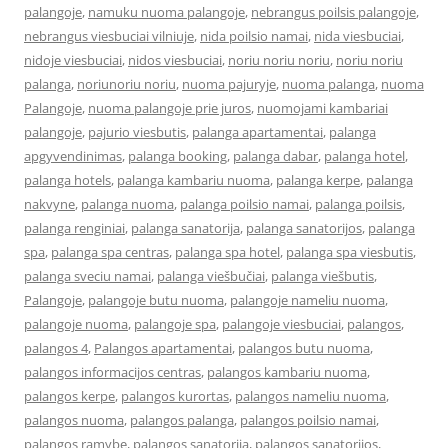
palangoje
,
namuku nuoma palangoje
,
nebrangus poilsis palangoje
,
nebrangus viesbuciai vilniuje
,
nida poilsio namai
,
nida viesbuciai
,
nidoje viesbuciai
,
nidos viesbuciai
,
noriu noriu noriu
,
noriu noriu
palanga
,
noriunoriu noriu
,
nuoma pajuryje
,
nuoma palanga
,
nuoma
Palangoje
,
nuoma palangoje prie juros
,
nuomojami kambariai
palangoje
,
pajurio viesbutis
,
palanga apartamentai
,
palanga
apgyvendinimas
,
palanga booking
,
palanga dabar
,
palanga hotel
,
palanga hotels
,
palanga kambariu nuoma
,
palanga kerpe
,
palanga
nakvyne
,
palanga nuoma
,
palanga poilsio namai
,
palanga poilsis
,
palanga renginiai
,
palanga sanatorija
,
palanga sanatorijos
,
palanga
spa
,
palanga spa centras
,
palanga spa hotel
,
palanga spa viesbutis
,
palanga sveciu namai
,
palanga viešbučiai
,
palanga viešbutis
,
Palangoje
,
palangoje butu nuoma
,
palangoje nameliu nuoma
,
palangoje nuoma
,
palangoje spa
,
palangoje viesbuciai
,
palangos
,
palangos 4
,
Palangos apartamentai
,
palangos butu nuoma
,
palangos informacijos centras
,
palangos kambariu nuoma
,
palangos kerpe
,
palangos kurortas
,
palangos nameliu nuoma
,
palangos nuoma
,
palangos palanga
,
palangos poilsio namai
,
palangos ramybe
,
palangos sanatorija
,
palangos sanatorijos
,