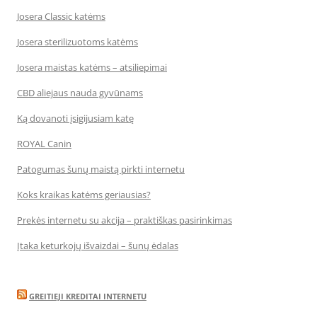
Josera Classic katėms
Josera sterilizuotoms katėms
Josera maistas katėms – atsiliepimai
CBD aliejaus nauda gyvūnams
Ką dovanoti įsigijusiam katę
ROYAL Canin
Patogumas šunų maistą pirkti internetu
Koks kraikas katėms geriausias?
Prekės internetu su akcija – praktiškas pasirinkimas
Įtaka keturkojų išvaizdai – šunų ėdalas
GREITIEJI KREDITAI INTERNETU