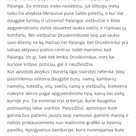
Palanga. Šis miestas nieko nestebina, juk šiltuoju metų
laiku čia atvyksta tikriausiai puse šalies piliečių, o kur dar
daugybė turistų iš užsienio? Palangos viešbučiai ir kitos
apgyvendinimo vietos visuomet laukia svečių ir rūpinasi jų
komfortu. Bet viešbučiai Druskininkuose taip pat laukia
savo klientų ne ką mažiau nei Palanga, bet Druskininkai yra
labiau aktyvaus poilsio centras, todėl manome, kad
Palanga, vis gi, šiek tiek lenkia Druskininkus, nors kai
kuriose srityse, pozicijų, gal ir neužleidžia.
Kur apsistoti atvykus į kurortą ilgai svarstyti netenka. Jūsų
pasirinkimui siūloma daugybė butų, namų, kambarių,
namelių, kotedžų, vilų, svečių namų ir viešbučių. Kiekviena
nakvynė skirsis pagal apgyvendinimo tipą, kainą bei vietą,
kurioje yra. Tai esminiai trys kriterijai, kurie daugeliui
poilsiautojų labai svarbūs. Pavyzdžiui, apsistojus bute
galima bus patiems jaustis kaip namuose, gaminti maistą ir
nebūti priklausomiems nuo maitinimo grafiko ar kavinių
paieškų. Apsigyvenus kambaryje, kuris nuomojamas bute