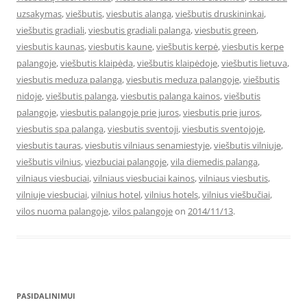
uzsakymas
,
viešbutis
,
viesbutis alanga
,
viešbutis druskininkai
,
viešbutis gradiali
,
viesbutis gradiali palanga
,
viesbutis green
,
viesbutis kaunas
,
viesbutis kaune
,
viešbutis kerpė
,
viesbutis kerpe
palangoje
,
viešbutis klaipėda
,
viešbutis klaipėdoje
,
viešbutis lietuva
,
viesbutis meduza palanga
,
viesbutis meduza palangoje
,
viešbutis
nidoje
,
viešbutis palanga
,
viesbutis palanga kainos
,
viešbutis
palangoje
,
viesbutis palangoje prie juros
,
viesbutis prie juros
,
viesbutis spa palanga
,
viesbutis sventoji
,
viesbutis sventojoje
,
viesbutis tauras
,
viesbutis vilniaus senamiestyje
,
viešbutis vilniuje
,
viešbutis vilnius
,
viezbuciai palangoje
,
vila diemedis palanga
,
vilniaus viesbuciai
,
vilniaus viesbuciai kainos
,
vilniaus viesbutis
,
vilniuje viesbuciai
,
vilnius hotel
,
vilnius hotels
,
vilnius viešbučiai
,
vilos nuoma palangoje
,
vilos palangoje
on
2014/11/13
.
PASIDALINIMUI