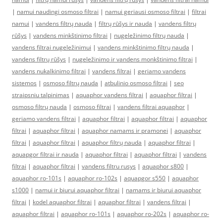
|
namui naudingi osmoso filtrai
|
namui geriausi osmoso filtrai
|
filtrai
namui
|
vandens filtrų nauda
|
filtrų rūšys ir nauda
|
vandens filtrų
rūšys
|
vandens minkštinimo filtrai
|
nugeležinimo filtrų nauda
|
vandens filtrai nugeležinimui
|
vandens minkštinimo filtrų nauda
|
vandens filtrų rūšys
|
nugeležinimo ir vandens monkštinimo filtrai
|
vandens nukalkinimo filtrai
|
vandens filtrai
|
geriamo vandens
sistemos
|
osmoso filtrų nauda
|
atbulinio osmoso filtrai
|
seo
straipsniu talpinimas
|
aquaphor vandens filtrai
|
aquaphor filtrai
|
osmoso filtrų nauda
|
osmoso filtrai
|
vandens filtrai aquaphor
|
geriamo vandens filtrai
|
aquaphor filtrai
|
aquaphor filtrai
|
aquaphor
filtrai
|
aquaphor filtrai
|
aquaphor namams ir pramonei
|
aquaphor
filtrai
|
aquaphor filtrai
|
aquaphor filtrų nauda
|
aquaphor filtrai
|
aquapgor filtrai ir nauda
|
aquaphor filtrai
|
aquaphor filtrai
|
vandens
filtrai
|
aquaphor filtrai
|
vandens filtru rusys
|
aquaphor s800
|
aquaphor ro-101s
|
aquaphor ro-102s
|
aquapgor s550
|
aquaphor
s1000
|
namui ir biurui aquaphor filtrai
|
namams ir biurui aquaphor
filtrai
|
kodel aquaphor filtrai
|
aquaphor filtrai
|
vandens filtrai
|
aquaphor filtrai
|
aquaphor ro-101s
|
aquaphor ro-202s
|
aquaphor ro-