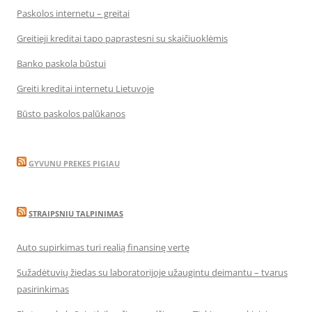
Paskolos internetu – greitai
Greitieji kreditai tapo paprastesni su skaičiuoklėmis
Banko paskola būstui
Greiti kreditai internetu Lietuvoje
Būsto paskolos palūkanos
GYVUNU PREKES PIGIAU
STRAIPSNIU TALPINIMAS
Auto supirkimas turi realią finansinę vertę
Sužadėtuvių žiedas su laboratorijoje užaugintu deimantu – tvarus
pasirinkimas