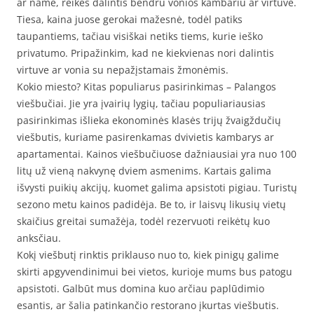
ar name, reikės dalintis bendru vonios kambariu ar virtuve.
Tiesa, kaina juose gerokai mažesnė, todėl patiks
taupantiems, tačiau visiškai netiks tiems, kurie ieško
privatumo. Pripažinkim, kad ne kiekvienas nori dalintis
virtuve ar vonia su nepažįstamais žmonėmis.
Kokio miesto? Kitas populiarus pasirinkimas – Palangos
viešbučiai. Jie yra įvairių lygių, tačiau populiariausias
pasirinkimas išlieka ekonominės klasės trijų žvaigždučių
viešbutis, kuriame pasirenkamas dvivietis kambarys ar
apartamentai. Kainos viešbučiuose dažniausiai yra nuo 100
litų už vieną nakvynę dviem asmenims. Kartais galima
išvysti puikių akcijų, kuomet galima apsistoti pigiau. Turistų
sezono metu kainos padidėja. Be to, ir laisvų likusių vietų
skaičius greitai sumažėja, todėl rezervuoti reikėtų kuo
anksčiau.
Kokį viešbutį rinktis priklauso nuo to, kiek pinigų galime
skirti apgyvendinimui bei vietos, kurioje mums bus patogu
apsistoti. Galbūt mus domina kuo arčiau paplūdimio
esantis, ar šalia patinkančio restorano įkurtas viešbutis.