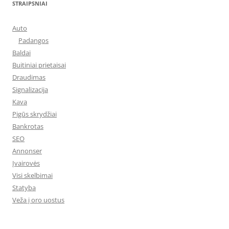
STRAIPSNIAI
Auto
Padangos
Baldai
Buitiniai prietaisai
Draudimas
Signalizacija
Kava
Pigūs skrydžiai
Bankrotas
SEO
Annonser
Įvairovės
Visi skelbimai
Statyba
Veža į oro uostus