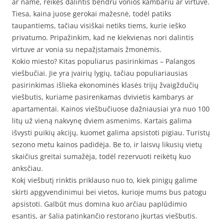
ar name, reikės dalintis bendru vonios kambariu ar virtuve.
Tiesa, kaina juose gerokai mažesnė, todėl patiks
taupantiems, tačiau visiškai netiks tiems, kurie ieško
privatumo. Pripažinkim, kad ne kiekvienas nori dalintis
virtuve ar vonia su nepažįstamais žmonėmis.
Kokio miesto? Kitas populiarus pasirinkimas – Palangos
viešbučiai. Jie yra įvairių lygių, tačiau populiariausias
pasirinkimas išlieka ekonominės klasės trijų žvaigždučių
viešbutis, kuriame pasirenkamas dvivietis kambarys ar
apartamentai. Kainos viešbučiuose dažniausiai yra nuo 100
litų už vieną nakvynę dviem asmenims. Kartais galima
išvysti puikių akcijų, kuomet galima apsistoti pigiau. Turistų
sezono metu kainos padidėja. Be to, ir laisvų likusių vietų
skaičius greitai sumažėja, todėl rezervuoti reikėtų kuo
anksčiau.
Kokį viešbutį rinktis priklauso nuo to, kiek pinigų galime
skirti apgyvendinimui bei vietos, kurioje mums bus patogu
apsistoti. Galbūt mus domina kuo arčiau paplūdimio
esantis, ar šalia patinkančio restorano įkurtas viešbutis.