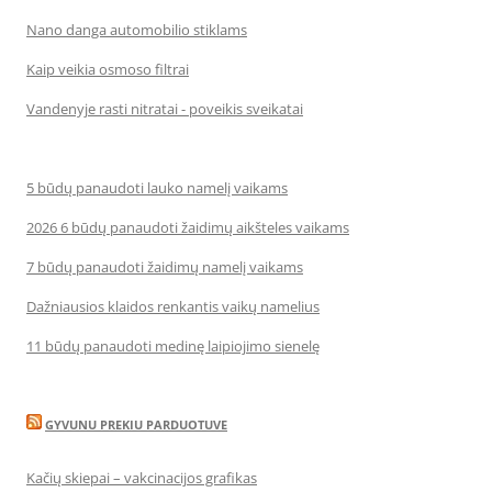
Nano danga automobilio stiklams
Kaip veikia osmoso filtrai
Vandenyje rasti nitratai - poveikis sveikatai
5 būdų panaudoti lauko namelį vaikams
2026 6 būdų panaudoti žaidimų aikšteles vaikams
7 būdų panaudoti žaidimų namelį vaikams
Dažniausios klaidos renkantis vaikų namelius
11 būdų panaudoti medinę laipiojimo sienelę
GYVUNU PREKIU PARDUOTUVE
Kačių skiepai – vakcinacijos grafikas