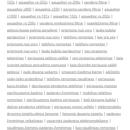
102s
|
aquaphor ro-202s
|
aquaphor ro-206s
|
vandens filtrai
|
aquaphor s800
|
aquaphor s550
|
geriamo vandens filtrai
|
aquaphor
s1000
|
aquaphor ro 101s
|
aquaphor 102s
|
aquaphor ro 202s
|
aquaphor ro 206s
|
vandens minkstinimo filtrai
|
nugeležinimo filtrai
|
pelesio kvapa galima panaikinti
|
priemone nuo voru
|
lauko kubilai
pardavimui
|
priemonė nuo vorų
|
telefonų remontas
|
kas yra seo
|
priemone nuo voru
|
telefonų remontas
|
telefonų remontas
|
priemonė nuo vorų
|
lauko kubilai pardavimui
|
seo straipsniu
talpinimas
|
geriausias pelėsio valiklis
|
seo straipsniu talpinimas
|
kaip
isvengti pelesio atsiradimo namuose
|
kaip išsirinkti geriausią valiklį
pelėsiui
|
puiki dovana vaikams
|
smagiam žaidimui kieme
|
aikštelės
vaikų laiko praleidimui
|
telefonų remontas naudingas
|
geriausias
kaciu kraikas
|
dazniausiai gendantys telefonai
|
geriausias maistas
sterilizuotoms katėms
|
padangų žymėjimas
|
mobiliųjų telefonų
remontas
|
sterilizuotoms katėms geriausias
|
kiek kainuoja kubilai
|
dažnai gendantys telefonai
|
geriausias vonios valiklis
|
elektromobiliu
ikrovimo stoteliu pletra lietuvoje
|
lietuvoje daugeja stoteliu
|
padangų
žymėjimas reikalingas
|
vasarinės padangos elektromobiliams
|
naudingas žieminių padangų žymėjimas
|
kuo naudingas remontas
|