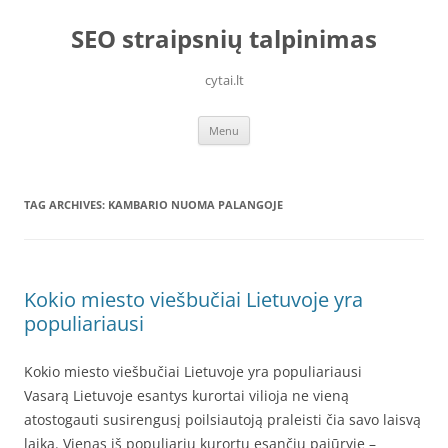
Skip
to
SEO straipsnių talpinimas
content
cytai.lt
Menu
TAG ARCHIVES:
KAMBARIO NUOMA PALANGOJE
Kokio miesto viešbučiai Lietuvoje yra
populiariausi
Kokio miesto viešbučiai Lietuvoje yra populiariausi
Vasarą Lietuvoje esantys kurortai vilioja ne vieną
atostogauti susirengusį poilsiautoją praleisti čia savo laisvą
laiką. Vienas iš populiarių kurortų esančių pajūryje –