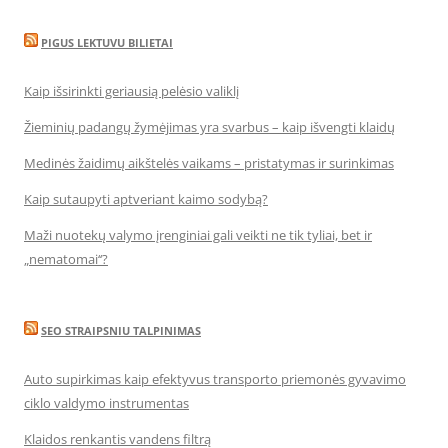
PIGUS LEKTUVU BILIETAI
Kaip išsirinkti geriausią pelėsio valiklį
Žieminių padangų žymėjimas yra svarbus – kaip išvengti klaidų
Medinės žaidimų aikštelės vaikams – pristatymas ir surinkimas
Kaip sutaupyti aptveriant kaimo sodybą?
Maži nuotekų valymo įrenginiai gali veikti ne tik tyliai, bet ir
„nematomai‘‘?
SEO STRAIPSNIU TALPINIMAS
Auto supirkimas kaip efektyvus transporto priemonės gyvavimo
ciklo valdymo instrumentas
Klaidos renkantis vandens filtrą