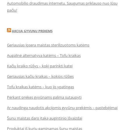
Automobilio draudimas internetu. Saugumas priklauso nuo Jūsų
pačių!
AKCIJA GYVUNU PREKEMS
Geriausias Josera maistas sterilizuotoms katėms
Augalinė alternatyva katėms – Tofu kraikas
Kačių kraiko rūšys – kokį parinkti katei
Geriausias kačių kraikas – kokios rūšies
Tofu kraikas katėms – kuo jis ypatingas
Perkant prekes gyvūnams galima sutaupyti
Ar naudinga naudotis akcijomis gyvūnų prekėmis – pastebėjimai
Šunų maistas daro įtaką augintinio išvaizdai
Produktai iš kurių gaminamas šunų maistas