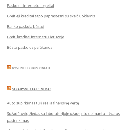
Paskolos internetu – greitai
Greitieji kreditai tapo paprastesni su skaičiuoklėmis
Banko paskola būstui
Greiti kreditai internetu Lietuvoje
Būsto paskolos palūkanos
GYVUNU PREKES PIGIAU
STRAIPSNIU TALPINIMAS
Auto supirkimas turi realią finansinę vertę
Sužadėtuvių žiedas su laboratorijoje užaugintu deimantu – tvarus
pasirinkimas