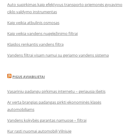
Auto supirkimas kaip efektyvus transporto priemonės gyvavimo
ciklo valdymo instrumentas
Kaip veikia atbulinis osmosas
Kaip veikia vandens nugeležinimo filtrai
Klaidos renkantis vandens filtrą
Vandens filtrai visam namui su geriamo vandens sistema
PIGUS AVIABILIETAI
Vasarinių padangų pirkimas internetu – geriausia išeitis
Ar verta brangias padangas pirkti ekonominės klasės
automobiliams
Vandens kokybės garantas namuose – filtrai
Kur rasti nuomai automobilį Vilniuje