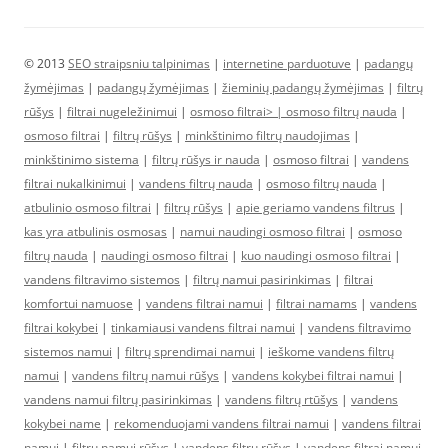
© 2013
SEO straipsniu talpinimas
|
internetine parduotuve
|
padangų
žymėjimas
|
padangų žymėjimas
|
žieminių padangų žymėjimas
|
filtrų
rūšys
|
filtrai nugeležinimui
|
osmoso filtrai> |
osmoso filtrų nauda
|
osmoso filtrai
|
filtrų rūšys
|
minkštinimo filtrų naudojimas
|
minkštinimo sistema
|
filtrų rūšys ir nauda
|
osmoso filtrai
|
vandens
filtrai nukalkinimui
|
vandens filtrų nauda
|
osmoso filtrų nauda
|
atbulinio osmoso filtrai
|
filtrų rūšys
|
apie geriamo vandens filtrus
|
kas yra atbulinis osmosas
|
namui naudingi osmoso filtrai
|
osmoso
filtrų nauda
|
naudingi osmoso filtrai
|
kuo naudingi osmoso filtrai
|
vandens filtravimo sistemos
|
filtrų namui pasirinkimas
|
filtrai
komfortui namuose
|
vandens filtrai namui
|
filtrai namams
|
vandens
filtrai kokybei
|
tinkamiausi vandens filtrai namui
|
vandens filtravimo
sistemos namui
|
filtrų sprendimai namui
|
ieškome vandens filtrų
namui
|
vandens filtrų namui rūšys
|
vandens kokybei filtrai namui
|
vandens namui filtrų pasirinkimas
|
vandens filtrų rtūšys
|
vandens
kokybei name
|
rekomenduojami vandens filtrai namui
|
vandens filtrai
namui
|
filtrų namui rūšys
|
vandens filtrų rūšys
|
vandens filtrai namui