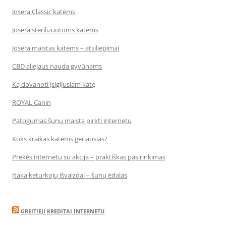
Josera Classic katėms
Josera sterilizuotoms katėms
Josera maistas katėms – atsiliepimai
CBD aliejaus nauda gyvūnams
Ką dovanoti įsigijusiam katę
ROYAL Canin
Patogumas šunų maistą pirkti internetu
Koks kraikas katėms geriausias?
Prekės internetu su akcija – praktiškas pasirinkimas
Įtaka keturkojų išvaizdai – šunų ėdalas
GREITIEJI KREDITAI INTERNETU