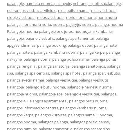
palangoje
,
namuku nuoma palangoje
,
nebrangus poilsis palangoje
,
nebrangus viesbuciai vilniuje
,
nida poilsio namai
,
nida viesbuciai
,
nidoje viesbuciai
,
nidos viesbuciai
,
noriu noriu noriu
,
noriu noriu
palanga
,
noriunoriu noriu
,
nuoma pajuryje
,
nuoma palanga
,
nuoma
Palangoje
,
nuoma palangoje prie juros
,
nuomojami kambariai
palangoje
,
pajurio viesbutis
,
palanga apartamentai
,
palanga
apgyvendinimas
,
palanga booking
,
palanga dabar
,
palanga hotel
,
palanga hotels
,
palanga kambariu nuoma
,
palanga kerpe
,
palanga
nakvyne
,
palanga nuoma
,
palanga poilsio namai
,
palanga poilsis
,
palanga renginiai
,
palanga sanatorija
,
palanga sanatorijos
,
palanga
spa
,
palanga spa centras
,
palanga spa hotel
,
palanga spa viesbutis
,
palanga sveciu namai
,
palanga viešbučiai
,
palanga viešbutis
,
Palangoje
,
palangoje butu nuoma
,
palangoje nameliu nuoma
,
palangoje nuoma
,
palangoje spa
,
palangoje viesbuciai
,
palangos
,
palangos 4
,
Palangos apartamentai
,
palangos butu nuoma
,
palangos informacijos centras
,
palangos kambariu nuoma
,
palangos kerpe
,
palangos kurortas
,
palangos nameliu nuoma
,
palangos nuoma
,
palangos palanga
,
palangos poilsio namai
,
palangos ramybe
,
palangos sanatorija
,
palangos sanatorijos
,