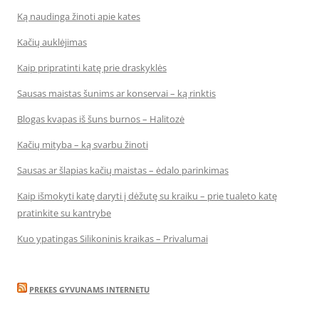
Ką naudinga žinoti apie kates
Kačių auklėjimas
Kaip pripratinti katę prie draskyklės
Sausas maistas šunims ar konservai – ką rinktis
Blogas kvapas iš šuns burnos – Halitozė
Kačių mityba – ką svarbu žinoti
Sausas ar šlapias kačių maistas – ėdalo parinkimas
Kaip išmokyti katę daryti į dėžutę su kraiku – prie tualeto katę
pratinkite su kantrybe
Kuo ypatingas Silikoninis kraikas – Privalumai
PREKES GYVUNAMS INTERNETU