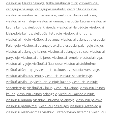
viesbuciai
,
tauras palanga
,
trakai viesbuciai
,
turkijos viesbuciai
,
vanagupe palanga
,
vanagupės viešbutis
,
ventspilis viesbuciai
,
viesbuciai
,
viesbuciai druskininkai
,
viešbučiai druskininkuose
,
viesbuciai jurmaloje
,
viesbuciai kaunas
,
viešbučiai kaune
,
viesbuciai
kaune kainos
,
viesbuciai klaipeda
,
viešbučiai klaipėdoje
,
viesbuciai
klaipedoje kainos
,
viešbučiai lietuvoje
,
viesbuciai londone
,
viešbučiai nidoje
,
viešbučiai palanga
,
viesbuciai palangoj
,
viesbuciai
Palangoje
,
viesbuciai palangoje akcija
,
viesbuciai palangoje akcijos
,
viesbuciai palangoje kainos
,
viesbuciai palangoje su spa
,
viesbuciai
paryziuje
,
viesbuciai prie juros
,
viesbuciai romoje
,
viesbuciai ryga
,
viesbuciai rygoje
,
viešbučiai šiauliuose
,
viesbuciai stokholme
,
viešbučiai šventojoje
,
viesbuciai trakuose
,
viesbuciai varsuvoje
,
viesbuciai vilniaus centre
,
viesbuciai vilniaus senamiestyje
,
viešbučiai vilniuje
,
viesbuciai vilniuje kainos
,
viesbuciai vilniuje
senamiestyje
,
viešbučiai vilnius
,
viesbuciu kainos
,
viesbuciu kainos
kaune
,
viesbuciu kainos palangoje
,
viesbuciu kainos vilniuje
,
viesbuciu nuoma
,
viesbuciu nuoma palangoje
,
viesbuciu paieska
,
viesbuciu pasiulymai
,
viesbuciu paslaugos
,
viešbučių rezervacija
,
viešbučių rezervavimas
,
viesbuciu rezervavimo sistemos
,
viesbuciu