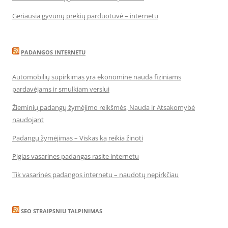
Geriausia gyvūnų prekių parduotuvė – internetu
PADANGOS INTERNETU
Automobilių supirkimas yra ekonominė nauda fiziniams
pardavėjams ir smulkiam verslui
Žieminių padangų žymėjimo reikšmės, Nauda ir Atsakomybė
naudojant
Padangų žymėjimas – Viskas ką reikia žinoti
Pigias vasarines padangas rasite internetu
Tik vasarinės padangos internetu – naudotų nepirkčiau
SEO STRAIPSNIU TALPINIMAS