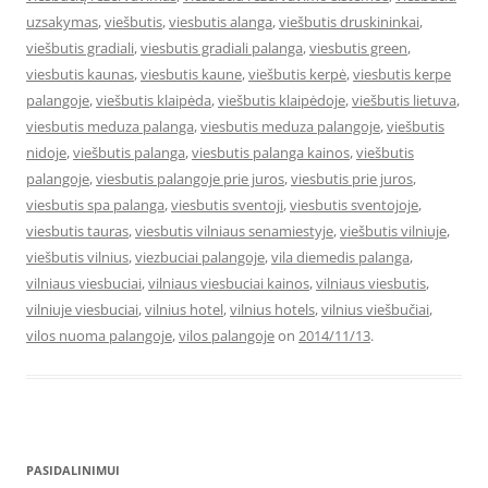
uzsakymas
,
viešbutis
,
viesbutis alanga
,
viešbutis druskininkai
,
viešbutis gradiali
,
viesbutis gradiali palanga
,
viesbutis green
,
viesbutis kaunas
,
viesbutis kaune
,
viešbutis kerpė
,
viesbutis kerpe
palangoje
,
viešbutis klaipėda
,
viešbutis klaipėdoje
,
viešbutis lietuva
,
viesbutis meduza palanga
,
viesbutis meduza palangoje
,
viešbutis
nidoje
,
viešbutis palanga
,
viesbutis palanga kainos
,
viešbutis
palangoje
,
viesbutis palangoje prie juros
,
viesbutis prie juros
,
viesbutis spa palanga
,
viesbutis sventoji
,
viesbutis sventojoje
,
viesbutis tauras
,
viesbutis vilniaus senamiestyje
,
viešbutis vilniuje
,
viešbutis vilnius
,
viezbuciai palangoje
,
vila diemedis palanga
,
vilniaus viesbuciai
,
vilniaus viesbuciai kainos
,
vilniaus viesbutis
,
vilniuje viesbuciai
,
vilnius hotel
,
vilnius hotels
,
vilnius viešbučiai
,
vilos nuoma palangoje
,
vilos palangoje
on
2014/11/13
.
PASIDALINIMUI