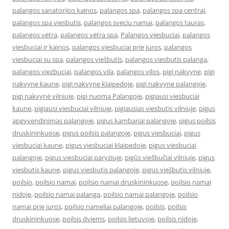
palangos sanatorijos kainos
,
palangos spa
,
palangos spa centrai
,
palangos spa viesbutis
,
palangos sveciu namai
,
palangos tauras
,
palangos vėtra
,
palangos vėtra spa
,
Palangos viesbuciai
,
palangos
viesbuciai ir kainos
,
palangos viesbuciai prie juros
,
palangos
viesbuciai su spa
,
palangos viešbutis
,
palangos viesbutis palanga
,
palangos viezbuciai
,
palangos vila
,
palangos vilos
,
pigi nakvyne
,
pigi
nakvyne kaune
,
pigi nakvyne klaipedoje
,
pigi nakvyne palangoje
,
pigi nakvynė vilniuje
,
pigi nuoma Palangoje
,
pigiausi viesbuciai
kaune
,
pigiausi viesbuciai vilniuje
,
pigiausias viesbutis vilniuje
,
pigus
apgyvendinimas palangoje
,
pigus kambariai palangoje
,
pigus poilsis
druskininkuose
,
pigus poilsis palangoje
,
pigus viesbuciai
,
pigus
viesbuciai kaune
,
pigus viesbuciai klaipedoje
,
pigus viesbuciai
palangoje
,
pigus viesbuciai paryziuje
,
pigūs viešbučiai vilniuje
,
pigus
viesbutis kaune
,
pigus viesbutis palangoje
,
pigus viešbutis vilniuje
,
poilsio
,
poilsio namai
,
poilsio namai druskininkuose
,
poilsio namai
nidoje
,
poilsio namai palanga
,
poilsio namai palangoje
,
poilsio
namai prie juros
,
poilsio nameliai palangoje
,
poilsis
,
poilsis
druskininkuose
,
poilsis dviems
,
poilsis lietuvoje
,
poilsis nidoje
,