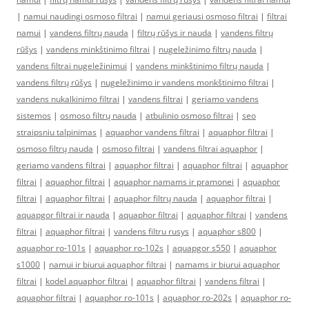
|
namui naudingi osmoso filtrai
|
namui geriausi osmoso filtrai
|
filtrai
namui
|
vandens filtrų nauda
|
filtrų rūšys ir nauda
|
vandens filtrų
rūšys
|
vandens minkštinimo filtrai
|
nugeležinimo filtrų nauda
|
vandens filtrai nugeležinimui
|
vandens minkštinimo filtrų nauda
|
vandens filtrų rūšys
|
nugeležinimo ir vandens monkštinimo filtrai
|
vandens nukalkinimo filtrai
|
vandens filtrai
|
geriamo vandens
sistemos
|
osmoso filtrų nauda
|
atbulinio osmoso filtrai
|
seo
straipsniu talpinimas
|
aquaphor vandens filtrai
|
aquaphor filtrai
|
osmoso filtrų nauda
|
osmoso filtrai
|
vandens filtrai aquaphor
|
geriamo vandens filtrai
|
aquaphor filtrai
|
aquaphor filtrai
|
aquaphor
filtrai
|
aquaphor filtrai
|
aquaphor namams ir pramonei
|
aquaphor
filtrai
|
aquaphor filtrai
|
aquaphor filtrų nauda
|
aquaphor filtrai
|
aquapgor filtrai ir nauda
|
aquaphor filtrai
|
aquaphor filtrai
|
vandens
filtrai
|
aquaphor filtrai
|
vandens filtru rusys
|
aquaphor s800
|
aquaphor ro-101s
|
aquaphor ro-102s
|
aquapgor s550
|
aquaphor
s1000
|
namui ir biurui aquaphor filtrai
|
namams ir biurui aquaphor
filtrai
|
kodel aquaphor filtrai
|
aquaphor filtrai
|
vandens filtrai
|
aquaphor filtrai
|
aquaphor ro-101s
|
aquaphor ro-202s
|
aquaphor ro-