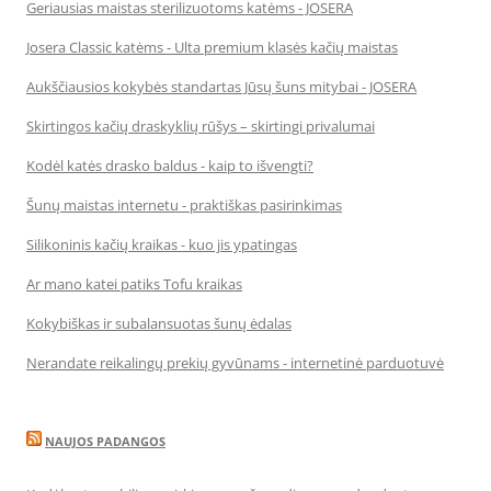
Geriausias maistas sterilizuotoms katėms - JOSERA
Josera Classic katėms - Ulta premium klasės kačių maistas
Aukščiausios kokybės standartas Jūsų šuns mitybai - JOSERA
Skirtingos kačių draskyklių rūšys – skirtingi privalumai
Kodėl katės drasko baldus - kaip to išvengti?
Šunų maistas internetu - praktiškas pasirinkimas
Silikoninis kačių kraikas - kuo jis ypatingas
Ar mano katei patiks Tofu kraikas
Kokybiškas ir subalansuotas šunų ėdalas
Nerandate reikalingų prekių gyvūnams - internetinė parduotuvė
NAUJOS PADANGOS