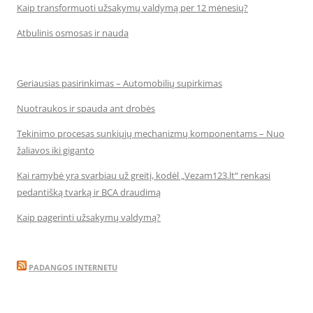
Kaip transformuoti užsakymų valdymą per 12 mėnesių?
Atbulinis osmosas ir nauda
Geriausias pasirinkimas – Automobilių supirkimas
Nuotraukos ir spauda ant drobės
Tekinimo procesas sunkiųjų mechanizmų komponentams – Nuo
žaliavos iki giganto
Kai ramybė yra svarbiau už greitį, kodėl „Vezam123.lt“ renkasi
pedantišką tvarką ir BCA draudimą
Kaip pagerinti užsakymų valdymą?
PADANGOS INTERNETU