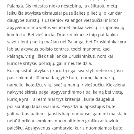
Palanga. Šis miestas nieko nestebina, juk šiltuoju metų
laiku čia atvyksta tikriausiai puse šalies piliečių, o kur dar
daugybė turistų iš užsienio? Palangos viešbučiai ir kitos
apgyvendinimo vietos visuomet laukia svečių ir rūpinasi jų
komfortu. Bet viešbučiai Druskininkuose taip pat laukia
savo klientų ne ką mažiau nei Palanga, bet Druskininkai yra
labiau aktyvaus poilsio centras, todėl manome, kad
Palanga, vis gi, šiek tiek lenkia Druskininkus, nors kai
kuriose srityse, pozicijų, gal ir neužleidžia.
Kur apsistoti atvykus į kurortą ilgai svarstyti netenka. Jūsų
pasirinkimui siūloma daugybė butų, namų, kambarių,
namelių, kotedžų, vilų, svečių namų ir viešbučių. Kiekviena
nakvynė skirsis pagal apgyvendinimo tipą, kainą bei vietą,
kurioje yra. Tai esminiai trys kriterijai, kurie daugeliui
poilsiautojų labai svarbūs. Pavyzdžiui, apsistojus bute
galima bus patiems jaustis kaip namuose, gaminti maistą ir
nebūti priklausomiems nuo maitinimo grafiko ar kavinių
paieškų. Apsigyvenus kambaryje, kuris nuomojamas bute