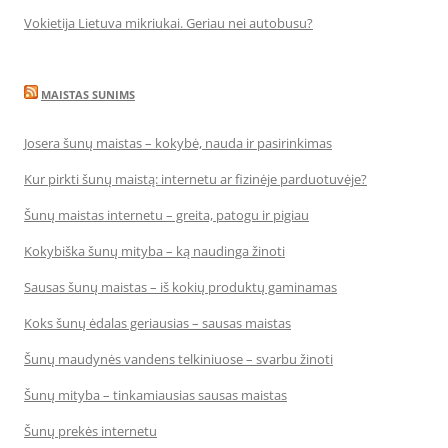
Vokietija Lietuva mikriukai. Geriau nei autobusu?
MAISTAS SUNIMS
Josera šunų maistas – kokybė, nauda ir pasirinkimas
Kur pirkti šunų maistą: internetu ar fizinėje parduotuvėje?
Šunų maistas internetu – greita, patogu ir pigiau
Kokybiška šunų mityba – ką naudinga žinoti
Sausas šunų maistas – iš kokių produktų gaminamas
Koks šunų ėdalas geriausias – sausas maistas
Šunų maudynės vandens telkiniuose – svarbu žinoti
Šunų mityba – tinkamiausias sausas maistas
Šunų prekės internetu