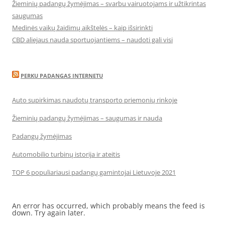
Žieminių padangų žymėjimas – svarbu vairuotojams ir užtikrintas
saugumas
Medinės vaikų žaidimų aikštelės – kaip išsirinkti
CBD aliejaus nauda sportuojantiems – naudoti gali visi
PERKU PADANGAS INTERNETU
Auto supirkimas naudotų transporto priemonių rinkoje
Žieminių padangų žymėjimas – saugumas ir nauda
Padangų žymėjimas
Automobilio turbinų istorija ir ateitis
TOP 6 populiariausi padangų gamintojai Lietuvoje 2021
An error has occurred, which probably means the feed is
down. Try again later.