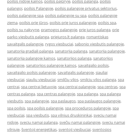
poilsis nidoje kainos
,
poilsis pajūryje
,
poilsis palanga
,
poilsis
palangoj
,
poilsis Palangoje
,
poilsis palangoje privatus sektorius
,
poilsis palangoje spa
,
poilsis palangoje su spa
,
poilsis palangoje
ziema
,
poilsis prie jūros
,
poilsis prie juros palangoje
,
poilsis spa
,
poilsis su nakvyne
,
pramogos palangoje
,
prie juros palanga
,
prie
parko viesbutis palanga
,
priejuros.lt palanga
,
romantiskas
savaitgalis palangoje
,
rygos viesbuciai
,
sabonio viesbutis palangoje
,
sanatorija gradiali palanga
,
sanatorija palanga
,
sanatorija palangoje
,
sanatorija palangoje kainos
,
sanatorijos palanga
,
sanatorijos
palangoje
,
sanatorijos palangoje kainos
,
savaitgalio poilsis
,
savaitgalio poilsis palangoje
,
savaitgalis palangoje
,
siauliai
viesbuciai
,
siauliu viesbuciai
,
smilčių vilos
,
smilciu vilos palanga
,
spa
centrai
,
spa centrai lietuvoje
,
spa centrai palangoje
,
spa centras
,
spa
centras palanga
,
spa centras palangoje
,
spa palanga
,
spa palanga
viesbutis
,
spa palangoje
,
spa paslaugos
,
spa paslaugos palangoje
,
spa poilsis
,
spa poilsis palangoje
,
spa proceduros palangoje
,
spa
viesbuciai
,
spa viesbutis
,
spa vilnius druskininkai
,
sveciu namai
nidoje
,
sveciu namai palanga
,
svečių namai palangoje
,
sveciu namai
vilniuje
,
šventoji energetikas
,
sventoji viesbuciai
,
sventosios