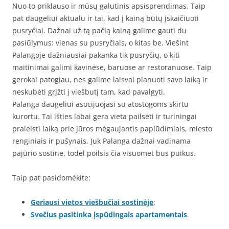
Nuo to priklauso ir mūsų galutinis apsisprendimas. Taip
pat daugeliui aktualu ir tai, kad į kainą būtų įskaičiuoti
pusryčiai. Dažnai už tą pačią kainą galime gauti du
pasiūlymus: vienas su pusryčiais, o kitas be. Viešint
Palangoje dažniausiai pakanka tik pusryčių, o kiti
maitinimai galimi kavinėse, baruose ar restoranuose. Taip
gerokai patogiau, nes galime laisvai planuoti savo laiką ir
neskubėti grįžti į viešbutį tam, kad pavalgyti.
Palanga daugeliui asocijuojasi su atostogoms skirtu
kurortu. Tai išties labai gera vieta pailsėti ir turiningai
praleisti laiką prie jūros mėgaujantis paplūdimiais, miesto
renginiais ir pušynais. Juk Palanga dažnai vadinama
pajūrio sostine, todėl poilsis čia visuomet bus puikus.
Taip pat pasidomėkite:
Geriausi vietos viešbučiai sostinėje
;
Svečius pasitinka įspūdingais apartamentais
.