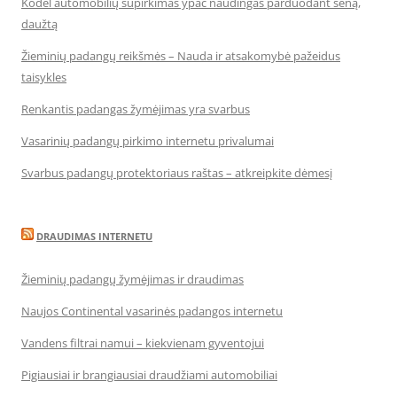
Kodėl automobilių supirkimas ypač naudingas parduodant seną,
daužtą
Žieminių padangų reikšmės – Nauda ir atsakomybė pažeidus
taisykles
Renkantis padangas žymėjimas yra svarbus
Vasarinių padangų pirkimo internetu privalumai
Svarbus padangų protektoriaus raštas – atkreipkite dėmesį
DRAUDIMAS INTERNETU
Žieminių padangų žymėjimas ir draudimas
Naujos Continental vasarinės padangos internetu
Vandens filtrai namui – kiekvienam gyventojui
Pigiausiai ir brangiausiai draudžiami automobiliai