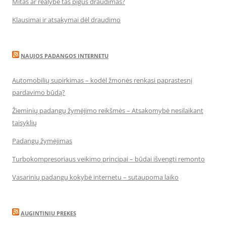
Mitas ar realybė tas pigus draudimas?
Klausimai ir atsakymai dėl draudimo
NAUJOS PADANGOS INTERNETU
Automobilių supirkimas – kodėl žmonės renkasi paprastesnį
pardavimo būdą?
Žieminių padangų žymėjimo reikšmės – Atsakomybė nesilaikant
taisyklių
Padangų žymėjimas
Turbokompresoriaus veikimo principai – būdai išvengti remonto
Vasarinių padangų kokybė internetu – sutaupoma laiko
AUGINTINIU PREKES