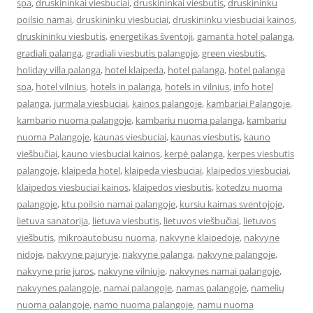
spa
,
druskininkai viesbuciai
,
druskininkai viesbutis
,
druskininku
poilsio namai
,
druskininku viesbuciai
,
druskininku viesbuciai kainos
,
druskininku viesbutis
,
energetikas šventoji
,
gamanta hotel palanga
,
gradiali palanga
,
gradiali viesbutis palangoje
,
green viesbutis
,
holiday villa palanga
,
hotel klaipeda
,
hotel palanga
,
hotel palanga
spa
,
hotel vilnius
,
hotels in palanga
,
hotels in vilnius
,
info hotel
palanga
,
jurmala viesbuciai
,
kainos palangoje
,
kambariai Palangoje
,
kambario nuoma palangoje
,
kambariu nuoma palanga
,
kambariu
nuoma Palangoje
,
kaunas viesbuciai
,
kaunas viesbutis
,
kauno
viešbučiai
,
kauno viesbuciai kainos
,
kerpė palanga
,
kerpes viesbutis
palangoje
,
klaipeda hotel
,
klaipeda viesbuciai
,
klaipedos viesbuciai
,
klaipedos viesbuciai kainos
,
klaipedos viesbutis
,
kotedzu nuoma
palangoje
,
ktu poilsio namai palangoje
,
kursiu kaimas sventojoje
,
lietuva sanatorija
,
lietuva viesbutis
,
lietuvos viešbučiai
,
lietuvos
viešbutis
,
mikroautobusu nuoma
,
nakvyne klaipedoje
,
nakvynė
nidoje
,
nakvyne pajuryje
,
nakvyne palanga
,
nakvyne palangoje
,
nakvyne prie juros
,
nakvyne vilniuje
,
nakvynes namai palangoje
,
nakvynes palangoje
,
namai palangoje
,
namas palangoje
,
namelių
nuoma palangoje
,
namo nuoma palangoje
,
namu nuoma