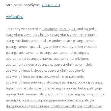
Straipsnis parašytas:
2014-11-13
Viešbučiai
.
This entry was posted in
Paslaugos
,
Poilsiui
,
SEO
and tagged
3
zvaigzduciu viesbutis vilniuje
,
5 zvaigzduciu viesbuciai vilniuje
,
alanga viesbutis
,
amber palace
,
amber palace palanga
,
amber
palanga
,
amber spa palanga
,
amber viesbutis
,
amber viesbutis
palanga
,
apartamentai palanga
,
apartamentai palangoje
,
apartamentai palangoje nuoma
,
apartamentai prie juros
,
apartamentų nuoma palangoje
,
apgyvendinimas jurmaloje
,
apgyvendinimas klaipedoje
,
apgyvendinimas pajuryje
,
apgyvendinimas palanga
,
apgyvendinimas palangoje
,
apgyvendinimas prie juros
,
atostogos palangoje
,
booking palanga
,
butai nuomai palangoje
,
butai palangoje nuoma
,
butas palangoje
nuoma
,
buto nuoma palanga
,
buto nuoma palangoje
,
butų nuoma
palangoje
,
butu nuoma palangoje vasarai
,
diemedis palanga
,
druskininkai apgyvendinimas
,
druskininkai nakvyne
,
druskininkai