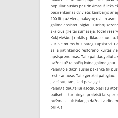
populiariausias pasirinkimas išlieka e
pasirenkamas dvivietis kambarys ar a
100 litų už vieną nakvynę dviem asmen
galima apsistoti pigiau. Turistų sezono
skaičius greitai sumažėja, todėl rezer
Kokį viešbutį rinktis priklauso nuo to,
kurioje mums bus patogu apsistoti. G
šalia patinkančio restorano įkurtas vi
apsisprendimas. Taip pat daugeliui aktu
Dažnai už tą pačią kainą galime gauti 
Palangoje dažniausiai pakanka tik pusr
restoranuose. Taip gerokai patogiau, ne
į viešbutį tam, kad pavalgyti.
Palanga daugeliui asocijuojasi su atost
pailsėti ir turiningai praleisti laiką p
pušynais. Juk Palanga dažnai vadinama
puikus.