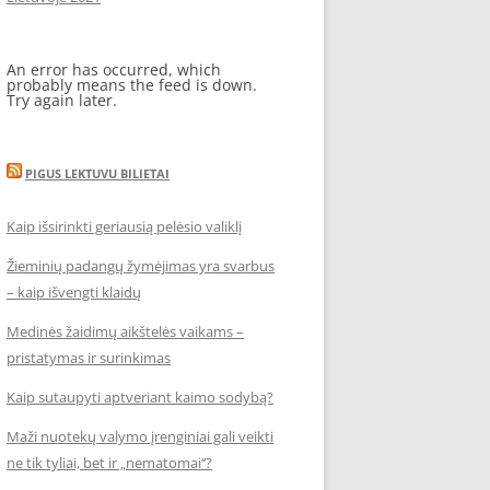
An error has occurred, which
probably means the feed is down.
Try again later.
PIGUS LEKTUVU BILIETAI
Kaip išsirinkti geriausią pelėsio valiklį
Žieminių padangų žymėjimas yra svarbus
– kaip išvengti klaidų
Medinės žaidimų aikštelės vaikams –
pristatymas ir surinkimas
Kaip sutaupyti aptveriant kaimo sodybą?
Maži nuotekų valymo įrenginiai gali veikti
ne tik tyliai, bet ir „nematomai‘‘?