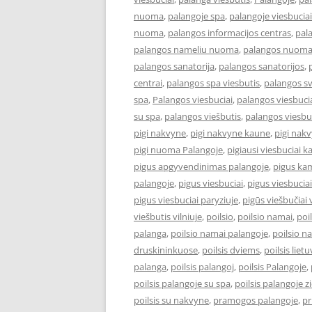
nuoma
,
palangoje spa
,
palangoje viesbuciai
nuoma
,
palangos informacijos centras
,
pal
palangos nameliu nuoma
,
palangos nuom
palangos sanatorija
,
palangos sanatorijos
,
centrai
,
palangos spa viesbutis
,
palangos s
spa
,
Palangos viesbuciai
,
palangos viesbucia
su spa
,
palangos viešbutis
,
palangos viesbu
pigi nakvyne
,
pigi nakvyne kaune
,
pigi nak
pigi nuoma Palangoje
,
pigiausi viesbuciai 
pigus apgyvendinimas palangoje
,
pigus kam
palangoje
,
pigus viesbuciai
,
pigus viesbucia
pigus viesbuciai paryziuje
,
pigūs viešbučiai v
viešbutis vilniuje
,
poilsio
,
poilsio namai
,
poi
palanga
,
poilsio namai palangoje
,
poilsio n
druskininkuose
,
poilsis dviems
,
poilsis liet
palanga
,
poilsis palangoj
,
poilsis Palangoje
,
poilsis palangoje su spa
,
poilsis palangoje 
poilsis su nakvyne
,
pramogos palangoje
,
pr