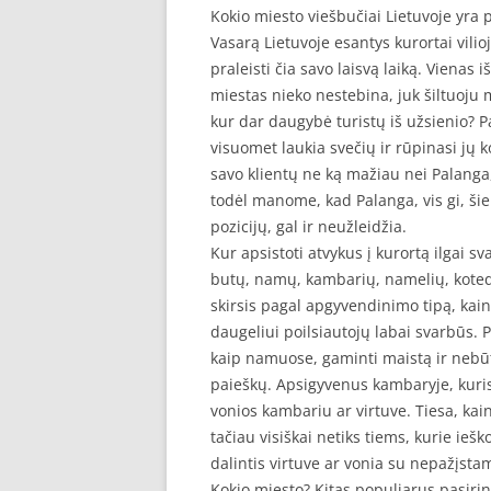
Kokio miesto viešbučiai Lietuvoje yra 
Vasarą Lietuvoje esantys kurortai vilio
praleisti čia savo laisvą laiką. Vienas 
miestas nieko nestebina, juk šiltuoju me
kur dar daugybė turistų iš užsienio? P
visuomet laukia svečių ir rūpinasi jų 
savo klientų ne ką mažiau nei Palanga,
todėl manome, kad Palanga, vis gi, šiek
pozicijų, gal ir neužleidžia.
Kur apsistoti atvykus į kurortą ilgai 
butų, namų, kambarių, namelių, kotedž
skirsis pagal apgyvendinimo tipą, kainą 
daugeliui poilsiautojų labai svarbūs. 
kaip namuose, gaminti maistą ir nebū
paieškų. Apsigyvenus kambaryje, kuri
vonios kambariu ar virtuve. Tiesa, ka
tačiau visiškai netiks tiems, kurie ieš
dalintis virtuve ar vonia su nepažįst
Kokio miesto? Kitas populiarus pasirink