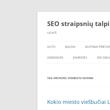
Skip
to
content
SEO straipsnių talp
cytai.lt
AUTO
BALDAI
BUITINIAI PRIETAI
PADANGOS
ANNONSER
ĮVAIROVĖS
VISI SKE
TAG ARCHIVES:
VIESBUCIU NUOMA
Kokio miesto viešbučiai L