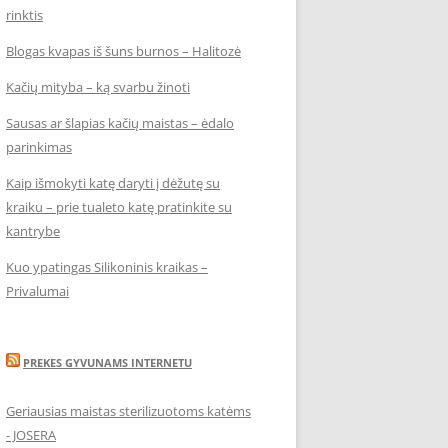
rinktis
Blogas kvapas iš šuns burnos – Halitozė
Kačių mityba – ką svarbu žinoti
Sausas ar šlapias kačių maistas – ėdalo
parinkimas
Kaip išmokyti katę daryti į dėžutę su
kraiku – prie tualeto katę pratinkite su
kantrybe
Kuo ypatingas Silikoninis kraikas –
Privalumai
PREKES GYVUNAMS INTERNETU
Geriausias maistas sterilizuotoms katėms
- JOSERA