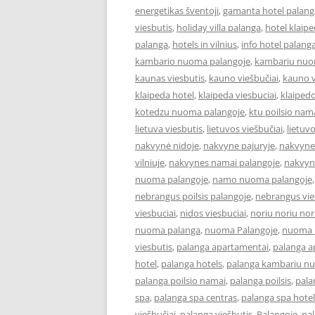
energetikas šventoji
,
gamanta hotel palang
viesbutis
,
holiday villa palanga
,
hotel klaip
palanga
,
hotels in vilnius
,
info hotel palang
kambario nuoma palangoje
,
kambariu nuo
kaunas viesbutis
,
kauno viešbučiai
,
kauno v
klaipeda hotel
,
klaipeda viesbuciai
,
klaipedo
kotedzu nuoma palangoje
,
ktu poilsio nam
lietuva viesbutis
,
lietuvos viešbučiai
,
lietuv
nakvynė nidoje
,
nakvyne pajuryje
,
nakvyne
vilniuje
,
nakvynes namai palangoje
,
nakvyn
nuoma palangoje
,
namo nuoma palangoje
nebrangus poilsis palangoje
,
nebrangus vies
viesbuciai
,
nidos viesbuciai
,
noriu noriu nor
nuoma palanga
,
nuoma Palangoje
,
nuoma p
viesbutis
,
palanga apartamentai
,
palanga 
hotel
,
palanga hotels
,
palanga kambariu n
palanga poilsio namai
,
palanga poilsis
,
pala
spa
,
palanga spa centras
,
palanga spa hotel
viešbučiai
,
palanga viešbutis
,
Palangoje
,
pa