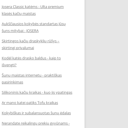
Josera Classic katėms - Ulta premium
klasės kačių maistas
Aukščiausios kokybės standartas Jūsų
šuns mitybai - JOSERA
Skirtingos kačių draskyklių rūšys –
skirtingi privalumai
Kodėl katės drasko baldus - kaip to
išvengti?
Šunų maistas internetu - praktiškas
pasirinkimas
Silikoninis kačių kraikas - kuo jis ypatingas
Ar mano katei patiks Tofu kraikas
Kokybiškas ir subalansuotas šunų ėdalas
Nerandate reikalingų prekių gyvūnams -