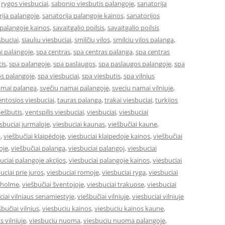
,
rygos viesbuciai
,
sabonio viesbutis palangoje
,
sanatorija
ija palangoje
,
sanatorija palangoje kainos
,
sanatorijos
 palangoje kainos
,
savaitgalio poilsis
,
savaitgalio poilsis
sbuciai
,
siauliu viesbuciai
,
smilčių vilos
,
smilciu vilos palanga
,
i palangoje
,
spa centras
,
spa centras palanga
,
spa centras
is
,
spa palangoje
,
spa paslaugos
,
spa paslaugos palangoje
,
spa
s palangoje
,
spa viesbuciai
,
spa viesbutis
,
spa vilnius
amai palanga
,
svečių namai palangoje
,
sveciu namai vilniuje
,
entosios viesbuciai
,
tauras palanga
,
trakai viesbuciai
,
turkijos
ešbutis
,
ventspilis viesbuciai
,
viesbuciai
,
viesbuciai
sbuciai jurmaloje
,
viesbuciai kaunas
,
viešbučiai kaune
,
a
,
viešbučiai klaipėdoje
,
viesbuciai klaipedoje kainos
,
viešbučiai
oje
,
viešbučiai palanga
,
viesbuciai palangoj
,
viesbuciai
uciai palangoje akcijos
,
viesbuciai palangoje kainos
,
viesbuciai
uciai prie juros
,
viesbuciai romoje
,
viesbuciai ryga
,
viesbuciai
okholme
,
viešbučiai šventojoje
,
viesbuciai trakuose
,
viesbuciai
ciai vilniaus senamiestyje
,
viešbučiai vilniuje
,
viesbuciai vilniuje
šbučiai vilnius
,
viesbuciu kainos
,
viesbuciu kainos kaune
,
s vilniuje
,
viesbuciu nuoma
,
viesbuciu nuoma palangoje
,