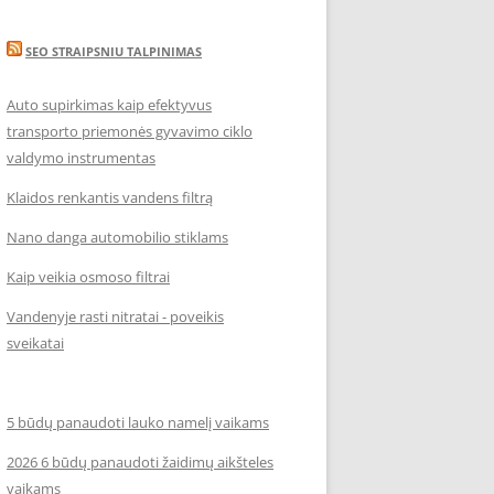
SEO STRAIPSNIU TALPINIMAS
Auto supirkimas kaip efektyvus
transporto priemonės gyvavimo ciklo
valdymo instrumentas
Klaidos renkantis vandens filtrą
Nano danga automobilio stiklams
Kaip veikia osmoso filtrai
Vandenyje rasti nitratai - poveikis
sveikatai
5 būdų panaudoti lauko namelį vaikams
2026 6 būdų panaudoti žaidimų aikšteles
vaikams