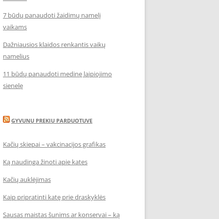
7 būdų panaudoti žaidimų namelį
vaikams
Dažniausios klaidos renkantis vaikų
namelius
11 būdų panaudoti medinę laipiojimo
sienelę
GYVUNU PREKIU PARDUOTUVE
Kačių skiepai – vakcinacijos grafikas
Ką naudinga žinoti apie kates
Kačių auklėjimas
Kaip pripratinti katę prie draskyklės
Sausas maistas šunims ar konservai – ką