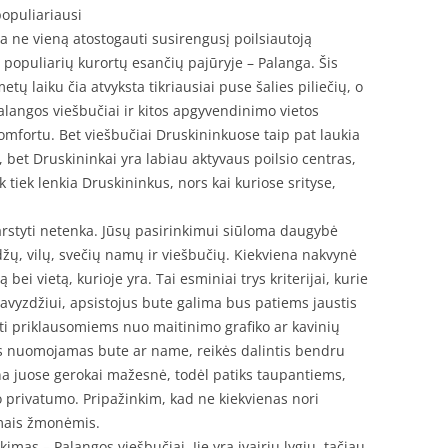
populiariausi
ja ne vieną atostogauti susirengusį poilsiautoją
iš populiarių kurortų esančių pajūryje – Palanga. Šis
tų laiku čia atvyksta tikriausiai puse šalies piliečių, o
alangos viešbučiai ir kitos apgyvendinimo vietos
komfortu. Bet viešbučiai Druskininkuose taip pat laukia
 bet Druskininkai yra labiau aktyvaus poilsio centras,
 tiek lenkia Druskininkus, nors kai kuriose srityse,
svarstyti netenka. Jūsų pasirinkimui siūloma daugybė
ų, vilų, svečių namų ir viešbučių. Kiekviena nakvynė
bei vietą, kurioje yra. Tai esminiai trys kriterijai, kurie
Pavyzdžiui, apsistojus bute galima bus patiems jaustis
ti priklausomiems nuo maitinimo grafiko ar kavinių
s nuomojamas bute ar name, reikės dalintis bendru
ina juose gerokai mažesnė, todėl patiks taupantiems,
ko privatumo. Pripažinkim, kad ne kiekvienas nori
amais žmonėmis.
imas – Palangos viešbučiai. Jie yra įvairių lygių, tačiau