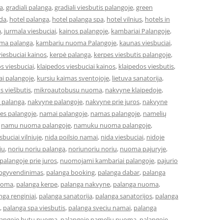
a
,
gradiali palanga
,
gradiali viesbutis palangoje
,
green
eda
,
hotel palanga
,
hotel palanga spa
,
hotel vilnius
,
hotels in
a
,
jurmala viesbuciai
,
kainos palangoje
,
kambariai Palangoje
,
ma palanga
,
kambariu nuoma Palangoje
,
kaunas viesbuciai
,
iesbuciai kainos
,
kerpė palanga
,
kerpes viesbutis palangoje
,
s viesbuciai
,
klaipedos viesbuciai kainos
,
klaipedos viesbutis
,
ai palangoje
,
kursiu kaimas sventojoje
,
lietuva sanatorija
,
os viešbutis
,
mikroautobusu nuoma
,
nakvyne klaipedoje
,
 palanga
,
nakvyne palangoje
,
nakvyne prie juros
,
nakvyne
es palangoje
,
namai palangoje
,
namas palangoje
,
namelių
,
namu nuoma palangoje
,
namuku nuoma palangoje
,
buciai vilniuje
,
nida poilsio namai
,
nida viesbuciai
,
nidoje
iu
,
noriu noriu palanga
,
noriunoriu noriu
,
nuoma pajuryje
,
alangoje prie juros
,
nuomojami kambariai palangoje
,
pajurio
apgyvendinimas
,
palanga booking
,
palanga dabar
,
palanga
uoma
,
palanga kerpe
,
palanga nakvyne
,
palanga nuoma
,
nga renginiai
,
palanga sanatorija
,
palanga sanatorijos
,
palanga
,
palanga spa viesbutis
,
palanga sveciu namai
,
palanga
langoje butu nuoma
,
palangoje nameliu nuoma
,
palangoje