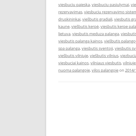
viesbuciu paieska
,
viesbuciu pasiulymai
,
vi
rezervavimas
,
viesbuciu rezervavimo siste
druskininkai
,
viešbutis gradiali
,
viesbutis gr
kaune
,
viešbutis kerpė
,
viesbutis kerpe pal
lietuva
,
viesbutis meduza palanga
,
viesbut
viesbutis palanga kainos
,
viešbutis palango
spa palanga
,
viesbutis sventoji
,
viesbutis s
viešbutis vilniuje
,
viešbutis vilnius
,
viezbuci
viesbuciai kainos
,
vilniaus viesbutis
,
vilniuj
nuoma palangoje
,
vilos palangoje
on
2014/