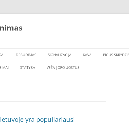
inimas
SAI
DRAUDIMAS
SIGNALIZACIJA
KAVA
PIGŪS SKRYDŽIA
LBIMAI
STATYBA
VEŽA Į ORO UOSTUS
ietuvoje yra populiariausi