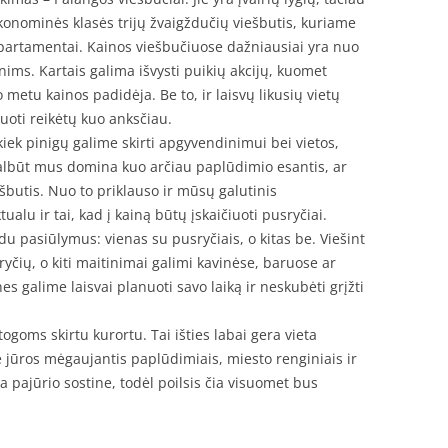
konominės klasės trijų žvaigždučių viešbutis, kuriame
partamentai. Kainos viešbučiuose dažniausiai yra nuo
ims. Kartais galima išvysti puikių akcijų, kuomet
 metu kainos padidėja. Be to, ir laisvų likusių vietų
vuoti reikėtų kuo anksčiau.
 kiek pinigų galime skirti apgyvendinimui bei vietos,
albūt mus domina kuo arčiau paplūdimio esantis, ar
ešbutis. Nuo to priklauso ir mūsų galutinis
alu ir tai, kad į kainą būtų įskaičiuoti pusryčiai.
du pasiūlymus: vienas su pusryčiais, o kitas be. Viešint
yčių, o kiti maitinimai galimi kavinėse, baruose ar
s galime laisvai planuoti savo laiką ir neskubėti grįžti
ogoms skirtu kurortu. Tai išties labai gera vieta
rie jūros mėgaujantis paplūdimiais, miesto renginiais ir
 pajūrio sostine, todėl poilsis čia visuomet bus