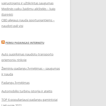
vairuotojams ir užtikrintas saugumas
Medinės vaikų žaidimų aikštelės – kaip
išsirinkti
CBD aliejaus nauda sportuojantiems –
naudoti gali visi
PERKU PADANGAS INTERNETU
Auto supirkimas naudotų transporto
priemonių rinkoje
Žieminių padangų žymėjimas – saugumas
ir nauda
Padangų žymėjimas
Automobilio turbinų istorija ir ateitis
TOP 6 populiariausi padangų gamintojai
Lietuvoje 2021