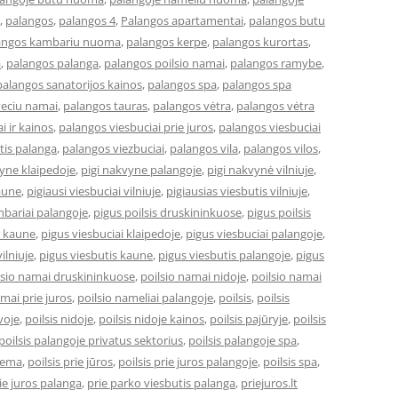
,
palangos
,
palangos 4
,
Palangos apartamentai
,
palangos butu
angos kambariu nuoma
,
palangos kerpe
,
palangos kurortas
,
a
,
palangos palanga
,
palangos poilsio namai
,
palangos ramybe
,
palangos sanatorijos kainos
,
palangos spa
,
palangos spa
veciu namai
,
palangos tauras
,
palangos vėtra
,
palangos vėtra
i ir kainos
,
palangos viesbuciai prie juros
,
palangos viesbuciai
tis palanga
,
palangos viezbuciai
,
palangos vila
,
palangos vilos
,
vyne klaipedoje
,
pigi nakvyne palangoje
,
pigi nakvynė vilniuje
,
kaune
,
pigiausi viesbuciai vilniuje
,
pigiausias viesbutis vilniuje
,
bariai palangoje
,
pigus poilsis druskininkuose
,
pigus poilsis
i kaune
,
pigus viesbuciai klaipedoje
,
pigus viesbuciai palangoje
,
ilniuje
,
pigus viesbutis kaune
,
pigus viesbutis palangoje
,
pigus
lsio namai druskininkuose
,
poilsio namai nidoje
,
poilsio namai
amai prie juros
,
poilsio nameliai palangoje
,
poilsis
,
poilsis
uvoje
,
poilsis nidoje
,
poilsis nidoje kainos
,
poilsis pajūryje
,
poilsis
poilsis palangoje privatus sektorius
,
poilsis palangoje spa
,
ziema
,
poilsis prie jūros
,
poilsis prie juros palangoje
,
poilsis spa
,
ie juros palanga
,
prie parko viesbutis palanga
,
priejuros.lt