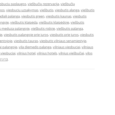
esbuciu paslaugos
,
viešbučių rezervacija
,
viešbučių
mos
,
viesbuciu uzsakymas
,
viešbutis
,
viesbutis alanga
,
viešbutis
adiali palanga
,
viesbutis green
,
viesbutis kaunas
,
viesbutis
angoje
,
viešbutis klaipėda
,
viešbutis klaipėdoje
,
viešbutis
is meduza palangoje
,
viešbutis nidoje
,
viešbutis palanga
,
je
,
viesbutis palangoje prie juros
,
viesbutis prie juros
,
viesbutis
ventojoje
,
viesbutis tauras
,
viesbutis vilniaus senamiestyje
,
ai palangoje
,
vila diemedis palanga
,
vilniaus viesbuciai
,
vilniaus
e viesbuciai
,
vilnius hotel
,
vilnius hotels
,
vilnius viešbučiai
,
vilos
11/13
.