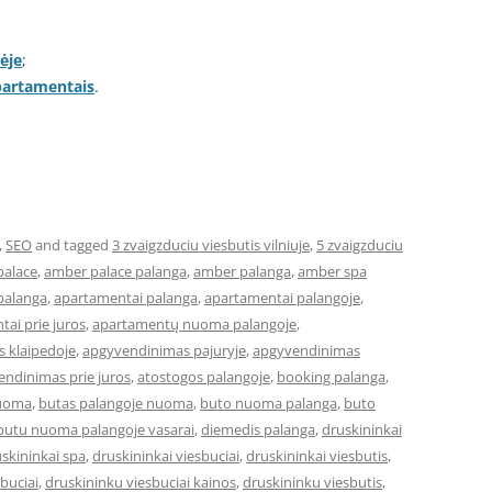
ėje
;
apartamentais
.
,
SEO
and tagged
3 zvaigzduciu viesbutis vilniuje
,
5 zvaigzduciu
palace
,
amber palace palanga
,
amber palanga
,
amber spa
palanga
,
apartamentai palanga
,
apartamentai palangoje
,
ai prie juros
,
apartamentų nuoma palangoje
,
 klaipedoje
,
apgyvendinimas pajuryje
,
apgyvendinimas
ndinimas prie juros
,
atostogos palangoje
,
booking palanga
,
nuoma
,
butas palangoje nuoma
,
buto nuoma palanga
,
buto
butu nuoma palangoje vasarai
,
diemedis palanga
,
druskininkai
skininkai spa
,
druskininkai viesbuciai
,
druskininkai viesbutis
,
buciai
,
druskininku viesbuciai kainos
,
druskininku viesbutis
,