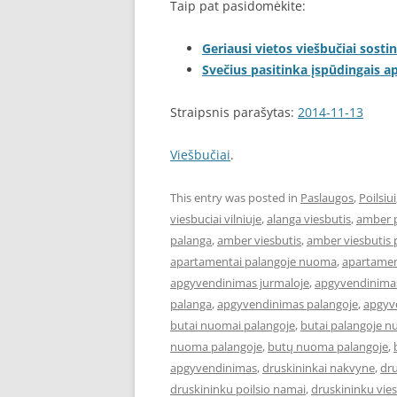
Taip pat pasidomėkite:
Geriausi vietos viešbučiai sostin
Svečius pasitinka įspūdingais 
Straipsnis parašytas:
2014-11-13
Viešbučiai
.
This entry was posted in
Paslaugos
,
Poilsiui
viesbuciai vilniuje
,
alanga viesbutis
,
amber 
palanga
,
amber viesbutis
,
amber viesbutis 
apartamentai palangoje nuoma
,
apartament
apgyvendinimas jurmaloje
,
apgyvendinimas
palanga
,
apgyvendinimas palangoje
,
apgyve
butai nuomai palangoje
,
butai palangoje 
nuoma palangoje
,
butų nuoma palangoje
,
apgyvendinimas
,
druskininkai nakvyne
,
dru
druskininku poilsio namai
,
druskininku vies