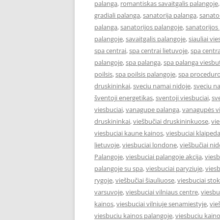
palanga
,
romantiskas savaitgalis palangoje
gradiali palanga
,
sanatorija palanga
,
sanator
palanga
,
sanatorijos palangoje
,
sanatorijos
palangoje
,
savaitgalis palangoje
,
siauliai vie
spa centrai
,
spa centrai lietuvoje
,
spa centra
palangoje
,
spa palanga
,
spa palanga viesbut
poilsis
,
spa poilsis palangoje
,
spa proceduro
druskininkai
,
sveciu namai nidoje
,
sveciu n
šventoji energetikas
,
sventoji viesbuciai
,
sv
viesbuciai
,
vanagupe palanga
,
vanagupės vi
druskininkai
,
viešbučiai druskininkuose
,
vie
viesbuciai kaune kainos
,
viesbuciai klaiped
lietuvoje
,
viesbuciai londone
,
viešbučiai nid
Palangoje
,
viesbuciai palangoje akcija
,
viesb
palangoje su spa
,
viesbuciai paryziuje
,
viesb
rygoje
,
viešbučiai šiauliuose
,
viesbuciai st
varsuvoje
,
viesbuciai vilniaus centre
,
viesbu
kainos
,
viesbuciai vilniuje senamiestyje
,
vie
viesbuciu kainos palangoje
,
viesbuciu kaino