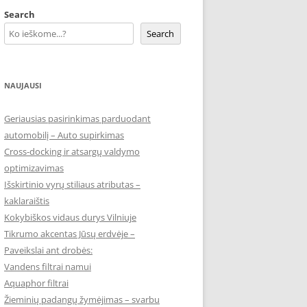
Search
Search
NAUJAUSI
Geriausias pasirinkimas parduodant
automobilį – Auto supirkimas
Cross-docking ir atsargų valdymo
optimizavimas
Išskirtinio vyrų stiliaus atributas –
kaklaraištis
Kokybiškos vidaus durys Vilniuje
Tikrumo akcentas Jūsų erdvėje –
Paveikslai ant drobės:
Vandens filtrai namui
Aquaphor filtrai
Žieminių padangų žymėjimas – svarbu