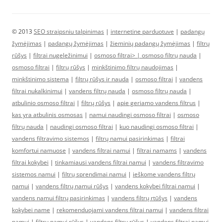
© 2013
SEO straipsniu talpinimas
|
internetine parduotuve
|
padangų
žymėjimas
|
padangų žymėjimas
|
žieminių padangų žymėjimas
|
filtrų
rūšys
|
filtrai nugeležinimui
|
osmoso filtrai> |
osmoso filtrų nauda
|
osmoso filtrai
|
filtrų rūšys
|
minkštinimo filtrų naudojimas
|
minkštinimo sistema
|
filtrų rūšys ir nauda
|
osmoso filtrai
|
vandens
filtrai nukalkinimui
|
vandens filtrų nauda
|
osmoso filtrų nauda
|
atbulinio osmoso filtrai
|
filtrų rūšys
|
apie geriamo vandens filtrus
|
kas yra atbulinis osmosas
|
namui naudingi osmoso filtrai
|
osmoso
filtrų nauda
|
naudingi osmoso filtrai
|
kuo naudingi osmoso filtrai
|
vandens filtravimo sistemos
|
filtrų namui pasirinkimas
|
filtrai
komfortui namuose
|
vandens filtrai namui
|
filtrai namams
|
vandens
filtrai kokybei
|
tinkamiausi vandens filtrai namui
|
vandens filtravimo
sistemos namui
|
filtrų sprendimai namui
|
ieškome vandens filtrų
namui
|
vandens filtrų namui rūšys
|
vandens kokybei filtrai namui
|
vandens namui filtrų pasirinkimas
|
vandens filtrų rtūšys
|
vandens
kokybei name
|
rekomenduojami vandens filtrai namui
|
vandens filtrai
namui
|
filtrų namui rūšys
|
vandens filtrų rūšys
|
vandens filtrai namui