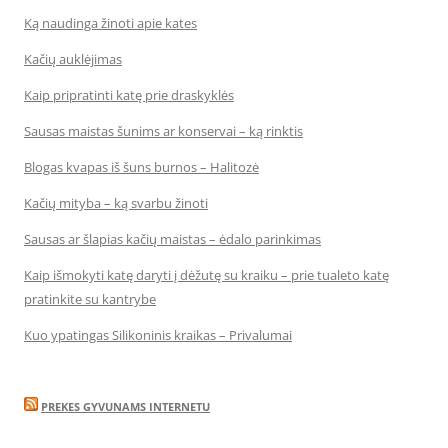
Ką naudinga žinoti apie kates
Kačių auklėjimas
Kaip pripratinti katę prie draskyklės
Sausas maistas šunims ar konservai – ką rinktis
Blogas kvapas iš šuns burnos – Halitozė
Kačių mityba – ką svarbu žinoti
Sausas ar šlapias kačių maistas – ėdalo parinkimas
Kaip išmokyti katę daryti į dėžutę su kraiku – prie tualeto katę
pratinkite su kantrybe
Kuo ypatingas Silikoninis kraikas – Privalumai
PREKES GYVUNAMS INTERNETU