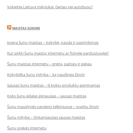
Vokietija Lietuva mikriukai. Geriau nei autobusu?
MAISTAS SUNIMS
Josera šunų maistas – kokybė, nauda ir pasirinkimas
Kur pirkti šunų maistą: internetu ar fizinėje parduotuvėje?
Šunų maistas internetu – greita, patogu ir pigiau
Kokybiška šunų mityba – ką naudinga žinoti
Sausas šunų maistas – iš kokių produktų gaminamas
Koks šunų ėdalas geriausias – sausas maistas
Šunų maudynės vandens telkiniuose – svarbu žinoti
Šunų mityba – tinkamiausias sausas maistas
Šunų prekės internetu