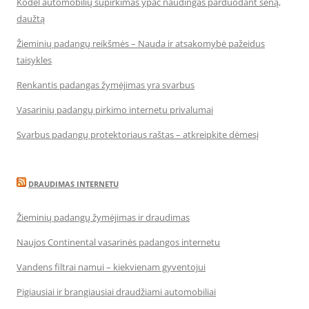
Kodėl automobilių supirkimas ypač naudingas parduodant seną,
daužtą
Žieminių padangų reikšmės – Nauda ir atsakomybė pažeidus
taisykles
Renkantis padangas žymėjimas yra svarbus
Vasarinių padangų pirkimo internetu privalumai
Svarbus padangų protektoriaus raštas – atkreipkite dėmesį
DRAUDIMAS INTERNETU
Žieminių padangų žymėjimas ir draudimas
Naujos Continental vasarinės padangos internetu
Vandens filtrai namui – kiekvienam gyventojui
Pigiausiai ir brangiausiai draudžiami automobiliai