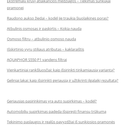
Ekstremalų krūvį atlaikančios medžiagos – Tiekimas sunkiajai
pramonei
Raudono aukso žiedai – kodėl jie traukia šiuolaikines poras?
Atbulinis osmosas ir paskirtis – Kokia nauda
Osmoso filtrų – atbulinio osmoso nauda
Išskirtinio vyrų stiliaus atributas – kaklaraištis
AQUAPHOR S550 P1 vandens filtrai
Vienkartiniai rankšluosčiai: kaip išsirinkti tinkamiausią variantą?
Geliniai lakai: kaip išsirinkti geriausią ir užtikrinti ilgalaikį rezultatą?
Geriausias pasirinkimas yra auto supirkimas – kodėl?
Automobilių supirkimas padeda išspręsti finansų trūkumą
Tekinimo paslaugos ir realūs pavyzdžiai iš sunkiosios pramonės