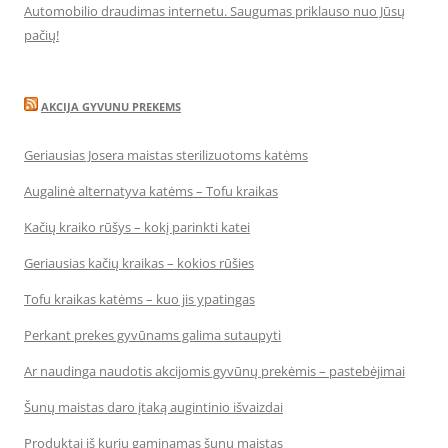
Automobilio draudimas internetu. Saugumas priklauso nuo Jūsų
pačių!
AKCIJA GYVUNU PREKEMS
Geriausias Josera maistas sterilizuotoms katėms
Augalinė alternatyva katėms – Tofu kraikas
Kačių kraiko rūšys – kokį parinkti katei
Geriausias kačių kraikas – kokios rūšies
Tofu kraikas katėms – kuo jis ypatingas
Perkant prekes gyvūnams galima sutaupyti
Ar naudinga naudotis akcijomis gyvūnų prekėmis – pastebėjimai
Šunų maistas daro įtaką augintinio išvaizdai
Produktai iš kurių gaminamas šunų maistas