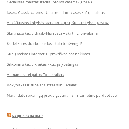
Geriausias maistas sterilizuotoms katėms - JOSERA
Josera Classic katėms - Ulta premium klasės kačių maistas
Aukščiausios kokybės standartas Jūsų šuns mitybai - JOSERA
Skirtingos kačių draskyklių rūšys – skirtingi privalumai
Kodėl katės drasko baldus - kaip to išvengti?
Šunų maistas internetu - praktiškas pasirinkimas
Silikoninis kačių kraikas - kuo jis ypatingas
Ar mano katei patiks Tofu kraikas
Kokybiškas ir subalansuotas šunų ėdalas
Nerandate reikalingų prekių gyvūnams - internetinė parduotuvė
NAUJOS PADANGOS