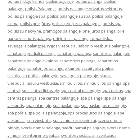
poilsis nidoje kainos
,
poilsis pajūryje
,
poilsis palanga
,
poilsis
palangoj
,
poilsis Palangoje
,
poilsis palangoje privatus sektorius
,
poilsis palangoje spa
,
poilsis palangoje su spa
,
poilsis palangoje
ziema
,
poilsis prie jūros
,
poilsis prie juros palangoje
,
poilsis spa
,
poilsis su nakvyne
,
pramogos palangoje
,
prie juros palanga
,
prie
parko viesbutis palanga
,
priejuros.lt palanga
,
romantiskas
savaitgalis palangoje
,
rygos viesbuciai
,
sabonio viesbutis palangoje
,
sanatorija gradiali palanga
,
sanatorija palanga
,
sanatorija palangoje
,
sanatorija palangoje kainos
,
sanatorijos palanga
,
sanatorijos
palangoje
,
sanatorijos palangoje kainos
,
savaitgalio poilsis
,
savaitgalio poilsis palangoje
,
savaitgalis palangoje
,
siauliai
viesbuciai
,
siauliu viesbuciai
,
smilčių vilos
,
smilciu vilos palanga
,
spa
centrai
,
spa centrai lietuvoje
,
spa centrai palangoje
,
spa centras
,
spa
centras palanga
,
spa centras palangoje
,
spa palanga
,
spa palanga
viesbutis
,
spa palangoje
,
spa paslaugos
,
spa paslaugos palangoje
,
spa poilsis
,
spa poilsis palangoje
,
spa proceduros palangoje
,
spa
viesbuciai
,
spa viesbutis
,
spa vilnius druskininkai
,
sveciu namai
nidoje
,
sveciu namai palanga
,
svečių namai palangoje
,
sveciu namai
vilniuje
,
šventoji energetikas
,
sventoji viesbuciai
,
sventosios