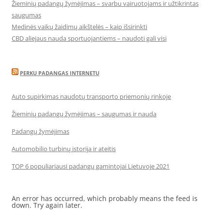
Žieminių padangų žymėjimas – svarbu vairuotojams ir užtikrintas
saugumas
Medinės vaikų žaidimų aikštelės – kaip išsirinkti
CBD aliejaus nauda sportuojantiems – naudoti gali visi
PERKU PADANGAS INTERNETU
Auto supirkimas naudotų transporto priemonių rinkoje
Žieminių padangų žymėjimas – saugumas ir nauda
Padangų žymėjimas
Automobilio turbinų istorija ir ateitis
TOP 6 populiariausi padangų gamintojai Lietuvoje 2021
An error has occurred, which probably means the feed is
down. Try again later.