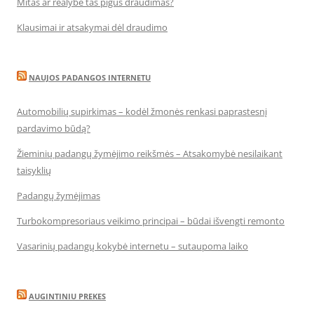
Mitas ar realybė tas pigus draudimas?
Klausimai ir atsakymai dėl draudimo
NAUJOS PADANGOS INTERNETU
Automobilių supirkimas – kodėl žmonės renkasi paprastesnį
pardavimo būdą?
Žieminių padangų žymėjimo reikšmės – Atsakomybė nesilaikant
taisyklių
Padangų žymėjimas
Turbokompresoriaus veikimo principai – būdai išvengti remonto
Vasarinių padangų kokybė internetu – sutaupoma laiko
AUGINTINIU PREKES