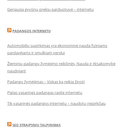
Geriausia gyvūnų prekių parduotuvė – internetu
PADANGOS INTERNETU
Automobilių supirkimas yra ekonominė nauda fiziniams
pardavėjams ir smulkiam verslui
Žieminių padangų žymėjimo reikšmės, Nauda ir Atsakomybė
naudojant
Padangų žymėjimas – Viskas ką reikia žinoti
Pigias vasarines padangas rasite internetu
Tik vasarinės padangos internetu – naudotų nepirkčiau
SEO STRAIPSNIU TALPINIMAS