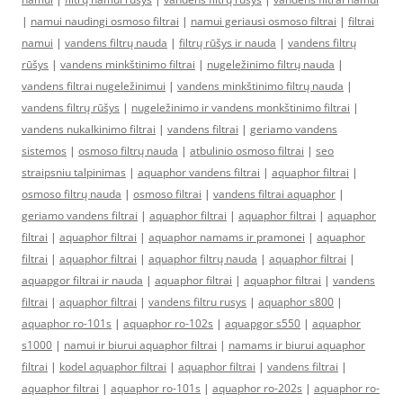
|
namui naudingi osmoso filtrai
|
namui geriausi osmoso filtrai
|
filtrai
namui
|
vandens filtrų nauda
|
filtrų rūšys ir nauda
|
vandens filtrų
rūšys
|
vandens minkštinimo filtrai
|
nugeležinimo filtrų nauda
|
vandens filtrai nugeležinimui
|
vandens minkštinimo filtrų nauda
|
vandens filtrų rūšys
|
nugeležinimo ir vandens monkštinimo filtrai
|
vandens nukalkinimo filtrai
|
vandens filtrai
|
geriamo vandens
sistemos
|
osmoso filtrų nauda
|
atbulinio osmoso filtrai
|
seo
straipsniu talpinimas
|
aquaphor vandens filtrai
|
aquaphor filtrai
|
osmoso filtrų nauda
|
osmoso filtrai
|
vandens filtrai aquaphor
|
geriamo vandens filtrai
|
aquaphor filtrai
|
aquaphor filtrai
|
aquaphor
filtrai
|
aquaphor filtrai
|
aquaphor namams ir pramonei
|
aquaphor
filtrai
|
aquaphor filtrai
|
aquaphor filtrų nauda
|
aquaphor filtrai
|
aquapgor filtrai ir nauda
|
aquaphor filtrai
|
aquaphor filtrai
|
vandens
filtrai
|
aquaphor filtrai
|
vandens filtru rusys
|
aquaphor s800
|
aquaphor ro-101s
|
aquaphor ro-102s
|
aquapgor s550
|
aquaphor
s1000
|
namui ir biurui aquaphor filtrai
|
namams ir biurui aquaphor
filtrai
|
kodel aquaphor filtrai
|
aquaphor filtrai
|
vandens filtrai
|
aquaphor filtrai
|
aquaphor ro-101s
|
aquaphor ro-202s
|
aquaphor ro-