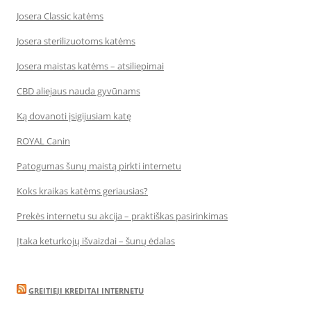
Josera Classic katėms
Josera sterilizuotoms katėms
Josera maistas katėms – atsiliepimai
CBD aliejaus nauda gyvūnams
Ką dovanoti įsigijusiam katę
ROYAL Canin
Patogumas šunų maistą pirkti internetu
Koks kraikas katėms geriausias?
Prekės internetu su akcija – praktiškas pasirinkimas
Įtaka keturkojų išvaizdai – šunų ėdalas
GREITIEJI KREDITAI INTERNETU