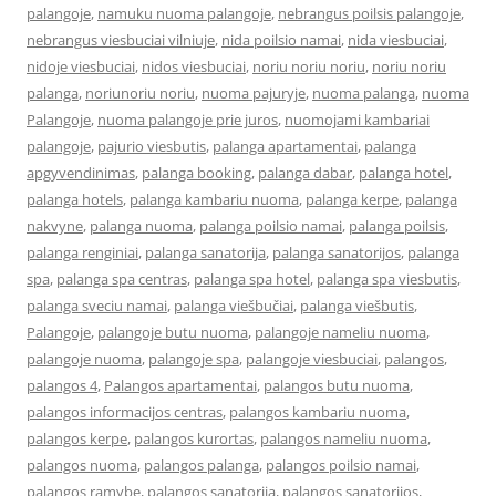
palangoje
,
namuku nuoma palangoje
,
nebrangus poilsis palangoje
,
nebrangus viesbuciai vilniuje
,
nida poilsio namai
,
nida viesbuciai
,
nidoje viesbuciai
,
nidos viesbuciai
,
noriu noriu noriu
,
noriu noriu
palanga
,
noriunoriu noriu
,
nuoma pajuryje
,
nuoma palanga
,
nuoma
Palangoje
,
nuoma palangoje prie juros
,
nuomojami kambariai
palangoje
,
pajurio viesbutis
,
palanga apartamentai
,
palanga
apgyvendinimas
,
palanga booking
,
palanga dabar
,
palanga hotel
,
palanga hotels
,
palanga kambariu nuoma
,
palanga kerpe
,
palanga
nakvyne
,
palanga nuoma
,
palanga poilsio namai
,
palanga poilsis
,
palanga renginiai
,
palanga sanatorija
,
palanga sanatorijos
,
palanga
spa
,
palanga spa centras
,
palanga spa hotel
,
palanga spa viesbutis
,
palanga sveciu namai
,
palanga viešbučiai
,
palanga viešbutis
,
Palangoje
,
palangoje butu nuoma
,
palangoje nameliu nuoma
,
palangoje nuoma
,
palangoje spa
,
palangoje viesbuciai
,
palangos
,
palangos 4
,
Palangos apartamentai
,
palangos butu nuoma
,
palangos informacijos centras
,
palangos kambariu nuoma
,
palangos kerpe
,
palangos kurortas
,
palangos nameliu nuoma
,
palangos nuoma
,
palangos palanga
,
palangos poilsio namai
,
palangos ramybe
,
palangos sanatorija
,
palangos sanatorijos
,