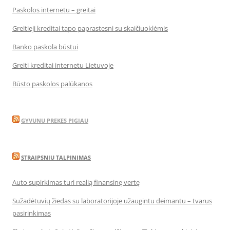
Paskolos internetu – greitai
Greitieji kreditai tapo paprastesni su skaičiuoklėmis
Banko paskola būstui
Greiti kreditai internetu Lietuvoje
Būsto paskolos palūkanos
GYVUNU PREKES PIGIAU
STRAIPSNIU TALPINIMAS
Auto supirkimas turi realią finansinę vertę
Sužadėtuvių žiedas su laboratorijoje užaugintu deimantu – tvarus
pasirinkimas