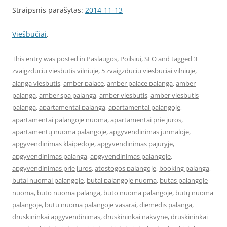
Straipsnis parašytas:
2014-11-13
Viešbučiai
.
This entry was posted in
Paslaugos
,
Poilsiui
,
SEO
and tagged
3
zvaigzduciu viesbutis vilniuje
,
5 zvaigzduciu viesbuciai vilniuje
,
alanga viesbutis
,
amber palace
,
amber palace palanga
,
amber
palanga
,
amber spa palanga
,
amber viesbutis
,
amber viesbutis
palanga
,
apartamentai palanga
,
apartamentai palangoje
,
apartamentai palangoje nuoma
,
apartamentai prie juros
,
apartamentų nuoma palangoje
,
apgyvendinimas jurmaloje
,
apgyvendinimas klaipedoje
,
apgyvendinimas pajuryje
,
apgyvendinimas palanga
,
apgyvendinimas palangoje
,
apgyvendinimas prie juros
,
atostogos palangoje
,
booking palanga
,
butai nuomai palangoje
,
butai palangoje nuoma
,
butas palangoje
nuoma
,
buto nuoma palanga
,
buto nuoma palangoje
,
butų nuoma
palangoje
,
butu nuoma palangoje vasarai
,
diemedis palanga
,
druskininkai apgyvendinimas
,
druskininkai nakvyne
,
druskininkai