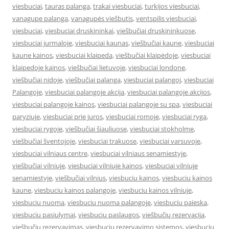
viesbuciai
,
tauras palanga
,
trakai viesbuciai
,
turkijos viesbuciai
,
vanagupe palanga
,
vanagupės viešbutis
,
ventspilis viesbuciai
,
viesbuciai
,
viesbuciai druskininkai
,
viešbučiai druskininkuose
,
viesbuciai jurmaloje
,
viesbuciai kaunas
,
viešbučiai kaune
,
viesbuciai
kaune kainos
,
viesbuciai klaipeda
,
viešbučiai klaipėdoje
,
viesbuciai
klaipedoje kainos
,
viešbučiai lietuvoje
,
viesbuciai londone
,
viešbučiai nidoje
,
viešbučiai palanga
,
viesbuciai palangoj
,
viesbuciai
Palangoje
,
viesbuciai palangoje akcija
,
viesbuciai palangoje akcijos
,
viesbuciai palangoje kainos
,
viesbuciai palangoje su spa
,
viesbuciai
paryziuje
,
viesbuciai prie juros
,
viesbuciai romoje
,
viesbuciai ryga
,
viesbuciai rygoje
,
viešbučiai šiauliuose
,
viesbuciai stokholme
,
viešbučiai šventojoje
,
viesbuciai trakuose
,
viesbuciai varsuvoje
,
viesbuciai vilniaus centre
,
viesbuciai vilniaus senamiestyje
,
viešbučiai vilniuje
,
viesbuciai vilniuje kainos
,
viesbuciai vilniuje
senamiestyje
,
viešbučiai vilnius
,
viesbuciu kainos
,
viesbuciu kainos
kaune
,
viesbuciu kainos palangoje
,
viesbuciu kainos vilniuje
,
viesbuciu nuoma
,
viesbuciu nuoma palangoje
,
viesbuciu paieska
,
viesbuciu pasiulymai
,
viesbuciu paslaugos
,
viešbučių rezervacija
,
viešbučių rezervavimas
,
viesbuciu rezervavimo sistemos
,
viesbuciu