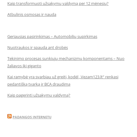
Kaip transformuoti užsakymų valdymą per 12 mėnesių?
Atbulinis osmosas ir nauda
Geriausias pasirinkimas – Automobilių supirkimas
Nuotraukos ir spauda ant drobės
Tekinimo procesas sunkiųjų mechanizmų komponentams – Nuo
žaliavos iki giganto
Kai ramybė yra svarbiau už greitį, kodėl „Vezam123.lt“ renkasi
pedantišką tvarką ir BCA draudimą
Kaip pagerinti užsakymų valdymą?
PADANGOS INTERNETU