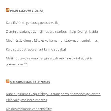
PIGUS LEKTUVU BILIETAI
Kaip išsirinkti geriausią pelėsio valiklį
Žieminių padangų žymėjimas yra svarbus – kaip išvengti klaidų
Medinės žaidimų aikštelės vaikams – pristatymas ir surinkimas
Kaip sutaupyti aptveriant kaimo sodybą?
Maži nuotekų valymo įrenginiai gali veikti ne tik tyliai, bet ir
„nematomai‘‘?
SEO STRAIPSNIU TALPINIMAS
Auto supirkimas kaip efektyvus transporto priemonės gyvavimo
ciklo valdymo instrumentas
Klaidos renkantis vandens filtrą