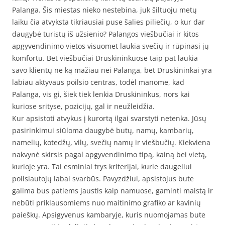
Palanga. Šis miestas nieko nestebina, juk šiltuoju metų
laiku čia atvyksta tikriausiai puse šalies piliečių, o kur dar
daugybė turistų iš užsienio? Palangos viešbučiai ir kitos
apgyvendinimo vietos visuomet laukia svečių ir rūpinasi jų
komfortu. Bet viešbučiai Druskininkuose taip pat laukia
savo klientų ne ką mažiau nei Palanga, bet Druskininkai yra
labiau aktyvaus poilsio centras, todėl manome, kad
Palanga, vis gi, šiek tiek lenkia Druskininkus, nors kai
kuriose srityse, pozicijų, gal ir neužleidžia.
Kur apsistoti atvykus į kurortą ilgai svarstyti netenka. Jūsų
pasirinkimui siūloma daugybė butų, namų, kambarių,
namelių, kotedžų, vilų, svečių namų ir viešbučių. Kiekviena
nakvynė skirsis pagal apgyvendinimo tipą, kainą bei vietą,
kurioje yra. Tai esminiai trys kriterijai, kurie daugeliui
poilsiautojų labai svarbūs. Pavyzdžiui, apsistojus bute
galima bus patiems jaustis kaip namuose, gaminti maistą ir
nebūti priklausomiems nuo maitinimo grafiko ar kavinių
paieškų. Apsigyvenus kambaryje, kuris nuomojamas bute