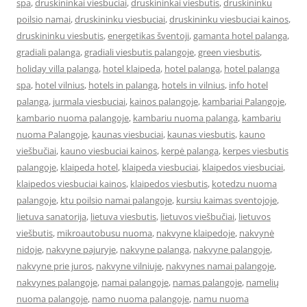
spa
,
druskininkai viesbuciai
,
druskininkai viesbutis
,
druskininku
poilsio namai
,
druskininku viesbuciai
,
druskininku viesbuciai kainos
,
druskininku viesbutis
,
energetikas šventoji
,
gamanta hotel palanga
,
gradiali palanga
,
gradiali viesbutis palangoje
,
green viesbutis
,
holiday villa palanga
,
hotel klaipeda
,
hotel palanga
,
hotel palanga
spa
,
hotel vilnius
,
hotels in palanga
,
hotels in vilnius
,
info hotel
palanga
,
jurmala viesbuciai
,
kainos palangoje
,
kambariai Palangoje
,
kambario nuoma palangoje
,
kambariu nuoma palanga
,
kambariu
nuoma Palangoje
,
kaunas viesbuciai
,
kaunas viesbutis
,
kauno
viešbučiai
,
kauno viesbuciai kainos
,
kerpė palanga
,
kerpes viesbutis
palangoje
,
klaipeda hotel
,
klaipeda viesbuciai
,
klaipedos viesbuciai
,
klaipedos viesbuciai kainos
,
klaipedos viesbutis
,
kotedzu nuoma
palangoje
,
ktu poilsio namai palangoje
,
kursiu kaimas sventojoje
,
lietuva sanatorija
,
lietuva viesbutis
,
lietuvos viešbučiai
,
lietuvos
viešbutis
,
mikroautobusu nuoma
,
nakvyne klaipedoje
,
nakvynė
nidoje
,
nakvyne pajuryje
,
nakvyne palanga
,
nakvyne palangoje
,
nakvyne prie juros
,
nakvyne vilniuje
,
nakvynes namai palangoje
,
nakvynes palangoje
,
namai palangoje
,
namas palangoje
,
namelių
nuoma palangoje
,
namo nuoma palangoje
,
namu nuoma