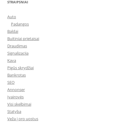
STRAIPSNIAI
Auto
Padangos
Baldai
Buitiniai prietaisai
Draudimas
Signalizacija
Kava
Pigūs skrydžiai
Bankrotas
SEO
Annonser
Įvairovės
Visi skelbimai
Statyba
Veža į oro uostus