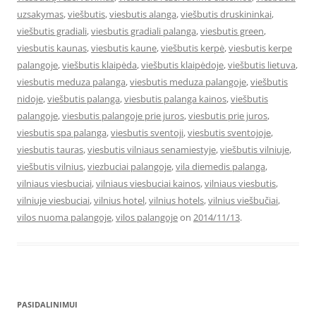
uzsakymas
,
viešbutis
,
viesbutis alanga
,
viešbutis druskininkai
,
viešbutis gradiali
,
viesbutis gradiali palanga
,
viesbutis green
,
viesbutis kaunas
,
viesbutis kaune
,
viešbutis kerpė
,
viesbutis kerpe
palangoje
,
viešbutis klaipėda
,
viešbutis klaipėdoje
,
viešbutis lietuva
,
viesbutis meduza palanga
,
viesbutis meduza palangoje
,
viešbutis
nidoje
,
viešbutis palanga
,
viesbutis palanga kainos
,
viešbutis
palangoje
,
viesbutis palangoje prie juros
,
viesbutis prie juros
,
viesbutis spa palanga
,
viesbutis sventoji
,
viesbutis sventojoje
,
viesbutis tauras
,
viesbutis vilniaus senamiestyje
,
viešbutis vilniuje
,
viešbutis vilnius
,
viezbuciai palangoje
,
vila diemedis palanga
,
vilniaus viesbuciai
,
vilniaus viesbuciai kainos
,
vilniaus viesbutis
,
vilniuje viesbuciai
,
vilnius hotel
,
vilnius hotels
,
vilnius viešbučiai
,
vilos nuoma palangoje
,
vilos palangoje
on
2014/11/13
.
PASIDALINIMUI