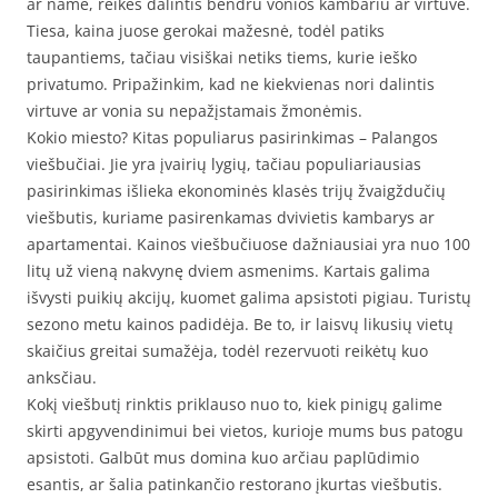
ar name, reikės dalintis bendru vonios kambariu ar virtuve.
Tiesa, kaina juose gerokai mažesnė, todėl patiks
taupantiems, tačiau visiškai netiks tiems, kurie ieško
privatumo. Pripažinkim, kad ne kiekvienas nori dalintis
virtuve ar vonia su nepažįstamais žmonėmis.
Kokio miesto? Kitas populiarus pasirinkimas – Palangos
viešbučiai. Jie yra įvairių lygių, tačiau populiariausias
pasirinkimas išlieka ekonominės klasės trijų žvaigždučių
viešbutis, kuriame pasirenkamas dvivietis kambarys ar
apartamentai. Kainos viešbučiuose dažniausiai yra nuo 100
litų už vieną nakvynę dviem asmenims. Kartais galima
išvysti puikių akcijų, kuomet galima apsistoti pigiau. Turistų
sezono metu kainos padidėja. Be to, ir laisvų likusių vietų
skaičius greitai sumažėja, todėl rezervuoti reikėtų kuo
anksčiau.
Kokį viešbutį rinktis priklauso nuo to, kiek pinigų galime
skirti apgyvendinimui bei vietos, kurioje mums bus patogu
apsistoti. Galbūt mus domina kuo arčiau paplūdimio
esantis, ar šalia patinkančio restorano įkurtas viešbutis.