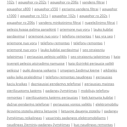
102s
|
aquaphor ro-202s
|
aquaphor ro-206s
|
vandens filtrai
|
aquaphor s800
|
aquaphor s550
|
geriamo vandens filtrai
|
aquaphor
s1000
|
aquaphor ro 101s
|
aquaphor 102s
|
aquaphor ro 202s
|
aquaphor ro 206s
|
vandens minkstinimo filtrai
|
nugeležinimo filtrai
|
pelesio kvapa galima panaikinti
|
priemone nuo voru
|
lauko kubilai
pardavimui
|
priemonė nuo vorų
|
telefonų remontas
|
kas yra seo
|
priemone nuo voru
|
telefonų remontas
|
telefonų remontas
|
priemonė nuo vorų
|
lauko kubilai pardavimui
|
seo straipsniu
talpinimas
|
geriausias pelėsio valiklis
|
seo straipsniu talpinimas
|
kaip
isvengti pelesio atsiradimo namuose
|
kaip išsirinkti geriausią valiklį
pelėsiui
|
puiki dovana vaikams
|
smagiam žaidimui kieme
|
aikštelės
vaikų laiko praleidimui
|
telefonų remontas naudingas
|
geriausias
kaciu kraikas
|
dazniausiai gendantys telefonai
|
geriausias maistas
sterilizuotoms katėms
|
padangų žymėjimas
|
mobiliųjų telefonų
remontas
|
sterilizuotoms katėms geriausias
|
kiek kainuoja kubilai
|
dažnai gendantys telefonai
|
geriausias vonios valiklis
|
elektromobiliu
ikrovimo stoteliu pletra lietuvoje
|
lietuvoje daugeja stoteliu
|
padangų
žymėjimas reikalingas
|
vasarinės padangos elektromobiliams
|
naudingas žieminių padangų žymėjimas
|
kuo naudingas remontas
|