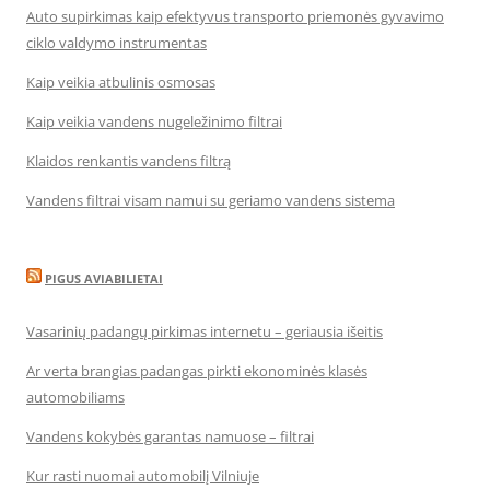
Auto supirkimas kaip efektyvus transporto priemonės gyvavimo
ciklo valdymo instrumentas
Kaip veikia atbulinis osmosas
Kaip veikia vandens nugeležinimo filtrai
Klaidos renkantis vandens filtrą
Vandens filtrai visam namui su geriamo vandens sistema
PIGUS AVIABILIETAI
Vasarinių padangų pirkimas internetu – geriausia išeitis
Ar verta brangias padangas pirkti ekonominės klasės
automobiliams
Vandens kokybės garantas namuose – filtrai
Kur rasti nuomai automobilį Vilniuje