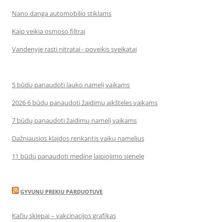
Nano danga automobilio stiklams
Kaip veikia osmoso filtrai
Vandenyje rasti nitratai - poveikis sveikatai
5 būdų panaudoti lauko namelį vaikams
2026 6 būdų panaudoti žaidimų aikšteles vaikams
7 būdų panaudoti žaidimų namelį vaikams
Dažniausios klaidos renkantis vaikų namelius
11 būdų panaudoti medinę laipiojimo sienelę
GYVUNU PREKIU PARDUOTUVE
Kačių skiepai – vakcinacijos grafikas