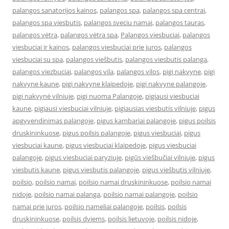
palangos sanatorijos kainos
,
palangos spa
,
palangos spa centrai
,
palangos spa viesbutis
,
palangos sveciu namai
,
palangos tauras
,
palangos vėtra
,
palangos vėtra spa
,
Palangos viesbuciai
,
palangos
viesbuciai ir kainos
,
palangos viesbuciai prie juros
,
palangos
viesbuciai su spa
,
palangos viešbutis
,
palangos viesbutis palanga
,
palangos viezbuciai
,
palangos vila
,
palangos vilos
,
pigi nakvyne
,
pigi
nakvyne kaune
,
pigi nakvyne klaipedoje
,
pigi nakvyne palangoje
,
pigi nakvynė vilniuje
,
pigi nuoma Palangoje
,
pigiausi viesbuciai
kaune
,
pigiausi viesbuciai vilniuje
,
pigiausias viesbutis vilniuje
,
pigus
apgyvendinimas palangoje
,
pigus kambariai palangoje
,
pigus poilsis
druskininkuose
,
pigus poilsis palangoje
,
pigus viesbuciai
,
pigus
viesbuciai kaune
,
pigus viesbuciai klaipedoje
,
pigus viesbuciai
palangoje
,
pigus viesbuciai paryziuje
,
pigūs viešbučiai vilniuje
,
pigus
viesbutis kaune
,
pigus viesbutis palangoje
,
pigus viešbutis vilniuje
,
poilsio
,
poilsio namai
,
poilsio namai druskininkuose
,
poilsio namai
nidoje
,
poilsio namai palanga
,
poilsio namai palangoje
,
poilsio
namai prie juros
,
poilsio nameliai palangoje
,
poilsis
,
poilsis
druskininkuose
,
poilsis dviems
,
poilsis lietuvoje
,
poilsis nidoje
,