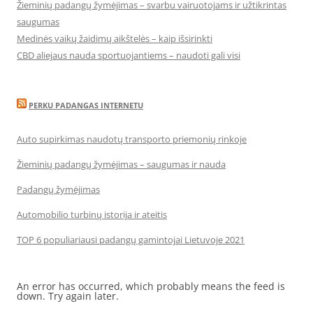
Žieminių padangų žymėjimas – svarbu vairuotojams ir užtikrintas
saugumas
Medinės vaikų žaidimų aikštelės – kaip išsirinkti
CBD aliejaus nauda sportuojantiems – naudoti gali visi
PERKU PADANGAS INTERNETU
Auto supirkimas naudotų transporto priemonių rinkoje
Žieminių padangų žymėjimas – saugumas ir nauda
Padangų žymėjimas
Automobilio turbinų istorija ir ateitis
TOP 6 populiariausi padangų gamintojai Lietuvoje 2021
An error has occurred, which probably means the feed is
down. Try again later.