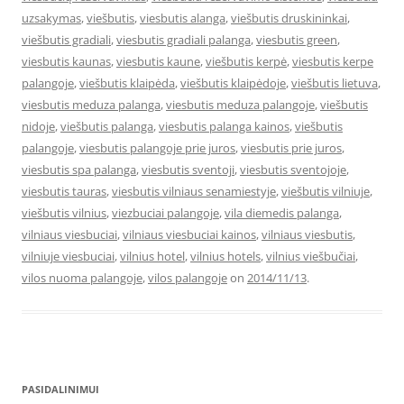
uzsakymas
,
viešbutis
,
viesbutis alanga
,
viešbutis druskininkai
,
viešbutis gradiali
,
viesbutis gradiali palanga
,
viesbutis green
,
viesbutis kaunas
,
viesbutis kaune
,
viešbutis kerpė
,
viesbutis kerpe
palangoje
,
viešbutis klaipėda
,
viešbutis klaipėdoje
,
viešbutis lietuva
,
viesbutis meduza palanga
,
viesbutis meduza palangoje
,
viešbutis
nidoje
,
viešbutis palanga
,
viesbutis palanga kainos
,
viešbutis
palangoje
,
viesbutis palangoje prie juros
,
viesbutis prie juros
,
viesbutis spa palanga
,
viesbutis sventoji
,
viesbutis sventojoje
,
viesbutis tauras
,
viesbutis vilniaus senamiestyje
,
viešbutis vilniuje
,
viešbutis vilnius
,
viezbuciai palangoje
,
vila diemedis palanga
,
vilniaus viesbuciai
,
vilniaus viesbuciai kainos
,
vilniaus viesbutis
,
vilniuje viesbuciai
,
vilnius hotel
,
vilnius hotels
,
vilnius viešbučiai
,
vilos nuoma palangoje
,
vilos palangoje
on
2014/11/13
.
PASIDALINIMUI