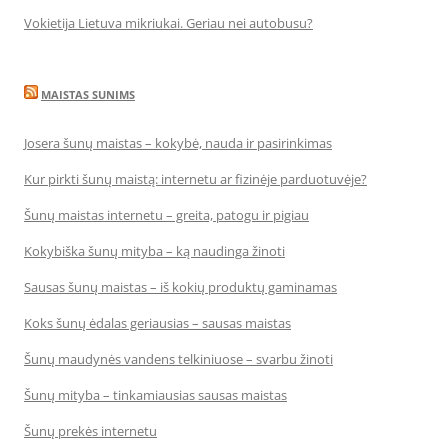
Vokietija Lietuva mikriukai. Geriau nei autobusu?
MAISTAS SUNIMS
Josera šunų maistas – kokybė, nauda ir pasirinkimas
Kur pirkti šunų maistą: internetu ar fizinėje parduotuvėje?
Šunų maistas internetu – greita, patogu ir pigiau
Kokybiška šunų mityba – ką naudinga žinoti
Sausas šunų maistas – iš kokių produktų gaminamas
Koks šunų ėdalas geriausias – sausas maistas
Šunų maudynės vandens telkiniuose – svarbu žinoti
Šunų mityba – tinkamiausias sausas maistas
Šunų prekės internetu