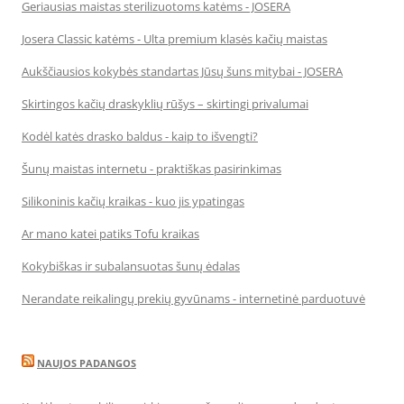
Geriausias maistas sterilizuotoms katėms - JOSERA
Josera Classic katėms - Ulta premium klasės kačių maistas
Aukščiausios kokybės standartas Jūsų šuns mitybai - JOSERA
Skirtingos kačių draskyklių rūšys – skirtingi privalumai
Kodėl katės drasko baldus - kaip to išvengti?
Šunų maistas internetu - praktiškas pasirinkimas
Silikoninis kačių kraikas - kuo jis ypatingas
Ar mano katei patiks Tofu kraikas
Kokybiškas ir subalansuotas šunų ėdalas
Nerandate reikalingų prekių gyvūnams - internetinė parduotuvė
NAUJOS PADANGOS