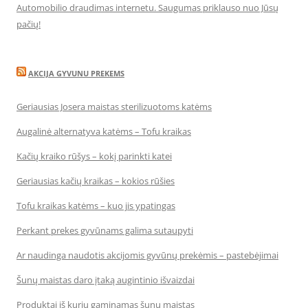
Automobilio draudimas internetu. Saugumas priklauso nuo Jūsų
pačių!
AKCIJA GYVUNU PREKEMS
Geriausias Josera maistas sterilizuotoms katėms
Augalinė alternatyva katėms – Tofu kraikas
Kačių kraiko rūšys – kokį parinkti katei
Geriausias kačių kraikas – kokios rūšies
Tofu kraikas katėms – kuo jis ypatingas
Perkant prekes gyvūnams galima sutaupyti
Ar naudinga naudotis akcijomis gyvūnų prekėmis – pastebėjimai
Šunų maistas daro įtaką augintinio išvaizdai
Produktai iš kurių gaminamas šunų maistas