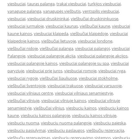
viesbuciai
,
tauras palanga
,
trakai viesbuciai
,
turkijos viesbuciai
,
vanagupe palanga
,
vanagupės viešbutis
,
ventspilis viesbuciai
,
viesbuciai
,
viesbuciai druskininkai
,
viešbučiai druskininkuose
,
viesbuciai jurmaloje
,
viesbuciai kaunas
,
viešbučiai kaune
,
viesbuciai
kaune kainos
,
viesbuciai klaipeda
,
viešbučiai klaipėdoje
,
viesbuciai
klaipedoje kainos
,
viešbučiai lietuvoje
,
viesbuciai londone
,
viešbučiai nidoje
,
viešbučiai palanga
,
viesbuciai palangoj
,
viesbuciai
Palangoje
,
viesbuciai palangoje akcija
,
viesbuciai palangoje akcijos
,
viesbuciai palangoje kainos
,
viesbuciai palangoje su spa
,
viesbuciai
paryziuje
,
viesbuciai prie juros
,
viesbuciai romoje
,
viesbuciai ryga
,
viesbuciai rygoje
,
viešbučiai šiauliuose
,
viesbuciai stokholme
,
viešbučiai šventojoje
,
viesbuciai trakuose
,
viesbuciai varsuvoje
,
viesbuciai vilniaus centre
,
viesbuciai vilniaus senamiestyje
,
viešbučiai vilniuje
,
viesbuciai vilniuje kainos
,
viesbuciai vilniuje
senamiestyje
,
viešbučiai vilnius
,
viesbuciu kainos
,
viesbuciu kainos
kaune
,
viesbuciu kainos palangoje
,
viesbuciu kainos vilniuje
,
viesbuciu nuoma
,
viesbuciu nuoma palangoje
,
viesbuciu paieska
,
viesbuciu pasiulymai
,
viesbuciu paslaugos
,
viešbučių rezervacija
,
viešbučių rezervavimas
,
viesbuciu rezervavimo sistemos
,
viesbuciu