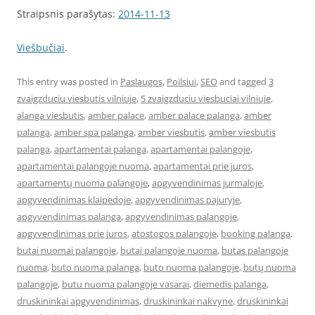
Straipsnis parašytas:
2014-11-13
Viešbučiai
.
This entry was posted in
Paslaugos
,
Poilsiui
,
SEO
and tagged
3
zvaigzduciu viesbutis vilniuje
,
5 zvaigzduciu viesbuciai vilniuje
,
alanga viesbutis
,
amber palace
,
amber palace palanga
,
amber
palanga
,
amber spa palanga
,
amber viesbutis
,
amber viesbutis
palanga
,
apartamentai palanga
,
apartamentai palangoje
,
apartamentai palangoje nuoma
,
apartamentai prie juros
,
apartamentų nuoma palangoje
,
apgyvendinimas jurmaloje
,
apgyvendinimas klaipedoje
,
apgyvendinimas pajuryje
,
apgyvendinimas palanga
,
apgyvendinimas palangoje
,
apgyvendinimas prie juros
,
atostogos palangoje
,
booking palanga
,
butai nuomai palangoje
,
butai palangoje nuoma
,
butas palangoje
nuoma
,
buto nuoma palanga
,
buto nuoma palangoje
,
butų nuoma
palangoje
,
butu nuoma palangoje vasarai
,
diemedis palanga
,
druskininkai apgyvendinimas
,
druskininkai nakvyne
,
druskininkai