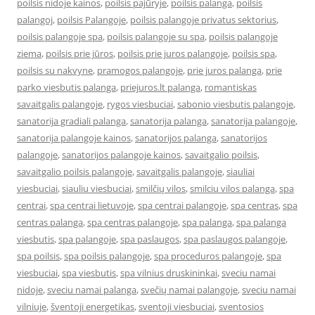
poilsis nidoje kainos
,
poilsis pajūryje
,
poilsis palanga
,
poilsis
palangoj
,
poilsis Palangoje
,
poilsis palangoje privatus sektorius
,
poilsis palangoje spa
,
poilsis palangoje su spa
,
poilsis palangoje
ziema
,
poilsis prie jūros
,
poilsis prie juros palangoje
,
poilsis spa
,
poilsis su nakvyne
,
pramogos palangoje
,
prie juros palanga
,
prie
parko viesbutis palanga
,
priejuros.lt palanga
,
romantiskas
savaitgalis palangoje
,
rygos viesbuciai
,
sabonio viesbutis palangoje
,
sanatorija gradiali palanga
,
sanatorija palanga
,
sanatorija palangoje
,
sanatorija palangoje kainos
,
sanatorijos palanga
,
sanatorijos
palangoje
,
sanatorijos palangoje kainos
,
savaitgalio poilsis
,
savaitgalio poilsis palangoje
,
savaitgalis palangoje
,
siauliai
viesbuciai
,
siauliu viesbuciai
,
smilčių vilos
,
smilciu vilos palanga
,
spa
centrai
,
spa centrai lietuvoje
,
spa centrai palangoje
,
spa centras
,
spa
centras palanga
,
spa centras palangoje
,
spa palanga
,
spa palanga
viesbutis
,
spa palangoje
,
spa paslaugos
,
spa paslaugos palangoje
,
spa poilsis
,
spa poilsis palangoje
,
spa proceduros palangoje
,
spa
viesbuciai
,
spa viesbutis
,
spa vilnius druskininkai
,
sveciu namai
nidoje
,
sveciu namai palanga
,
svečių namai palangoje
,
sveciu namai
vilniuje
,
šventoji energetikas
,
sventoji viesbuciai
,
sventosios