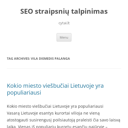
Skip
to
SEO straipsnių talpinimas
content
cytai.lt
Menu
TAG ARCHIVES:
VILA DIEMEDIS PALANGA
Kokio miesto viešbučiai Lietuvoje yra
populiariausi
Kokio miesto viešbučiai Lietuvoje yra populiariausi
Vasarą Lietuvoje esantys kurortai vilioja ne vieną
atostogauti susirengusį poilsiautoją praleisti čia savo laisvą
laiką. Vienas iš populiarių kurortų esančių pajūryje –