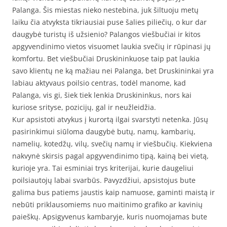
Palanga. Šis miestas nieko nestebina, juk šiltuoju metų
laiku čia atvyksta tikriausiai puse šalies piliečių, o kur dar
daugybė turistų iš užsienio? Palangos viešbučiai ir kitos
apgyvendinimo vietos visuomet laukia svečių ir rūpinasi jų
komfortu. Bet viešbučiai Druskininkuose taip pat laukia
savo klientų ne ką mažiau nei Palanga, bet Druskininkai yra
labiau aktyvaus poilsio centras, todėl manome, kad
Palanga, vis gi, šiek tiek lenkia Druskininkus, nors kai
kuriose srityse, pozicijų, gal ir neužleidžia.
Kur apsistoti atvykus į kurortą ilgai svarstyti netenka. Jūsų
pasirinkimui siūloma daugybė butų, namų, kambarių,
namelių, kotedžų, vilų, svečių namų ir viešbučių. Kiekviena
nakvynė skirsis pagal apgyvendinimo tipą, kainą bei vietą,
kurioje yra. Tai esminiai trys kriterijai, kurie daugeliui
poilsiautojų labai svarbūs. Pavyzdžiui, apsistojus bute
galima bus patiems jaustis kaip namuose, gaminti maistą ir
nebūti priklausomiems nuo maitinimo grafiko ar kavinių
paieškų. Apsigyvenus kambaryje, kuris nuomojamas bute