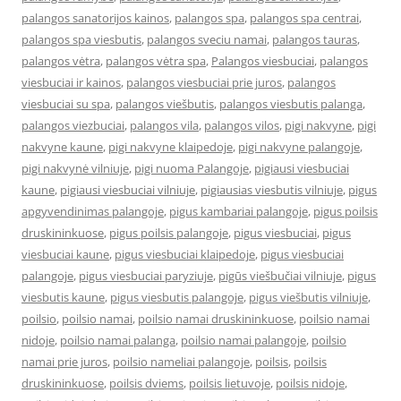
palangos sanatorijos kainos
,
palangos spa
,
palangos spa centrai
,
palangos spa viesbutis
,
palangos sveciu namai
,
palangos tauras
,
palangos vėtra
,
palangos vėtra spa
,
Palangos viesbuciai
,
palangos
viesbuciai ir kainos
,
palangos viesbuciai prie juros
,
palangos
viesbuciai su spa
,
palangos viešbutis
,
palangos viesbutis palanga
,
palangos viezbuciai
,
palangos vila
,
palangos vilos
,
pigi nakvyne
,
pigi
nakvyne kaune
,
pigi nakvyne klaipedoje
,
pigi nakvyne palangoje
,
pigi nakvynė vilniuje
,
pigi nuoma Palangoje
,
pigiausi viesbuciai
kaune
,
pigiausi viesbuciai vilniuje
,
pigiausias viesbutis vilniuje
,
pigus
apgyvendinimas palangoje
,
pigus kambariai palangoje
,
pigus poilsis
druskininkuose
,
pigus poilsis palangoje
,
pigus viesbuciai
,
pigus
viesbuciai kaune
,
pigus viesbuciai klaipedoje
,
pigus viesbuciai
palangoje
,
pigus viesbuciai paryziuje
,
pigūs viešbučiai vilniuje
,
pigus
viesbutis kaune
,
pigus viesbutis palangoje
,
pigus viešbutis vilniuje
,
poilsio
,
poilsio namai
,
poilsio namai druskininkuose
,
poilsio namai
nidoje
,
poilsio namai palanga
,
poilsio namai palangoje
,
poilsio
namai prie juros
,
poilsio nameliai palangoje
,
poilsis
,
poilsis
druskininkuose
,
poilsis dviems
,
poilsis lietuvoje
,
poilsis nidoje
,