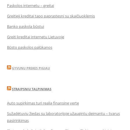
Paskolos internetu – greitai
Greitieji kreditai tapo paprastesni su skaičiuoklėmis
Banko paskola būstui
Greiti kreditai internetu Lietuvoje
Būsto paskolos palūkanos
GYVUNU PREKES PIGIAU
STRAIPSNIU TALPINIMAS
Auto supirkimas turi realią finansinę vertę
Sužadėtuvių žiedas su laboratorijoje užaugintu deimantu – tvarus
pasirinkimas