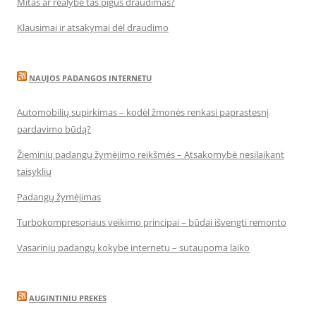
Mitas ar realybė tas pigus draudimas?
Klausimai ir atsakymai dėl draudimo
NAUJOS PADANGOS INTERNETU
Automobilių supirkimas – kodėl žmonės renkasi paprastesnį
pardavimo būdą?
Žieminių padangų žymėjimo reikšmės – Atsakomybė nesilaikant
taisyklių
Padangų žymėjimas
Turbokompresoriaus veikimo principai – būdai išvengti remonto
Vasarinių padangų kokybė internetu – sutaupoma laiko
AUGINTINIU PREKES