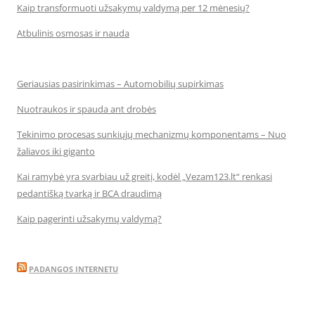
Kaip transformuoti užsakymų valdymą per 12 mėnesių?
Atbulinis osmosas ir nauda
Geriausias pasirinkimas – Automobilių supirkimas
Nuotraukos ir spauda ant drobės
Tekinimo procesas sunkiųjų mechanizmų komponentams – Nuo
žaliavos iki giganto
Kai ramybė yra svarbiau už greitį, kodėl „Vezam123.lt“ renkasi
pedantišką tvarką ir BCA draudimą
Kaip pagerinti užsakymų valdymą?
PADANGOS INTERNETU