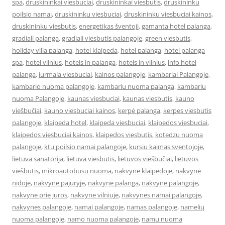
spa
,
druskininkai viesbuciai
,
druskininkai viesbutis
,
druskininku
poilsio namai
,
druskininku viesbuciai
,
druskininku viesbuciai kainos
,
druskininku viesbutis
,
energetikas šventoji
,
gamanta hotel palanga
,
gradiali palanga
,
gradiali viesbutis palangoje
,
green viesbutis
,
holiday villa palanga
,
hotel klaipeda
,
hotel palanga
,
hotel palanga
spa
,
hotel vilnius
,
hotels in palanga
,
hotels in vilnius
,
info hotel
palanga
,
jurmala viesbuciai
,
kainos palangoje
,
kambariai Palangoje
,
kambario nuoma palangoje
,
kambariu nuoma palanga
,
kambariu
nuoma Palangoje
,
kaunas viesbuciai
,
kaunas viesbutis
,
kauno
viešbučiai
,
kauno viesbuciai kainos
,
kerpė palanga
,
kerpes viesbutis
palangoje
,
klaipeda hotel
,
klaipeda viesbuciai
,
klaipedos viesbuciai
,
klaipedos viesbuciai kainos
,
klaipedos viesbutis
,
kotedzu nuoma
palangoje
,
ktu poilsio namai palangoje
,
kursiu kaimas sventojoje
,
lietuva sanatorija
,
lietuva viesbutis
,
lietuvos viešbučiai
,
lietuvos
viešbutis
,
mikroautobusu nuoma
,
nakvyne klaipedoje
,
nakvynė
nidoje
,
nakvyne pajuryje
,
nakvyne palanga
,
nakvyne palangoje
,
nakvyne prie juros
,
nakvyne vilniuje
,
nakvynes namai palangoje
,
nakvynes palangoje
,
namai palangoje
,
namas palangoje
,
namelių
nuoma palangoje
,
namo nuoma palangoje
,
namu nuoma