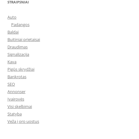
STRAIPSNIAI
Auto
Padangos
Baldai
Buitiniai prietaisai
Draudimas
Signalizacija
Kava
Pigūs skrydžiai
Bankrotas
SEO
Annonser
Įvairovės
Visi skelbimai
Statyba
Veža į oro uostus