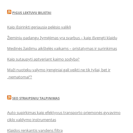
PIGUS LEKTUVU BILIETAI
Kaip išsirinkti geriausią pelėsio valiklį
Žieminių padangų žymėjimas yra svarbus – kaip išvengti klaidų
Medinės žaidimų aikštelės vaikams – pristatymas ir surinkimas
Kaip sutaupyti aptveriant kaimo sodybą?
Maži nuotekų valymo įrenginiai gali veikti ne tik tyliai, bet ir
„nematomai‘‘?
SEO STRAIPSNIU TALPINIMAS
Auto supirkimas kaip efektyvus transporto priemonės gyvavimo
ciklo valdymo instrumentas
Klaidos renkantis vandens filtrą