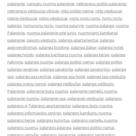
palangoje
,
namuku nuoma palangoje
,
nebrangus poilsis palangoje
,
nebrangus viesbuciai vilniuje
,
nida poilsio namai
,
nida viesbuciai
,
nidoje viesbuciai
,
nidos viesbuciai
,
noriu noriu noriu
,
noriu noriu
palanga
,
noriunoriu noriu
,
nuoma pajuryje
,
nuoma palanga
,
nuoma
Palangoje
,
nuoma palangoje prie juros
,
nuomojami kambariai
palangoje
,
pajurio viesbutis
,
palanga apartamentai
,
palanga
apgyvendinimas
,
palanga booking
,
palanga dabar
,
palanga hotel
,
palanga hotels
,
palanga kambariu nuoma
,
palanga kerpe
,
palanga
nakvyne
,
palanga nuoma
,
palanga poilsio namai
,
palanga poilsis
,
palanga renginiai
,
palanga sanatorija
,
palanga sanatorijos
,
palanga
spa
,
palanga spa centras
,
palanga spa hotel
,
palanga spa viesbutis
,
palanga sveciu namai
,
palanga viešbučiai
,
palanga viešbutis
,
Palangoje
,
palangoje butu nuoma
,
palangoje nameliu nuoma
,
palangoje nuoma
,
palangoje spa
,
palangoje viesbuciai
,
palangos
,
palangos 4
,
Palangos apartamentai
,
palangos butu nuoma
,
palangos informacijos centras
,
palangos kambariu nuoma
,
palangos kerpe
,
palangos kurortas
,
palangos nameliu nuoma
,
palangos nuoma
,
palangos palanga
,
palangos poilsio namai
,
palangos ramybe
,
palangos sanatorija
,
palangos sanatorijos
,