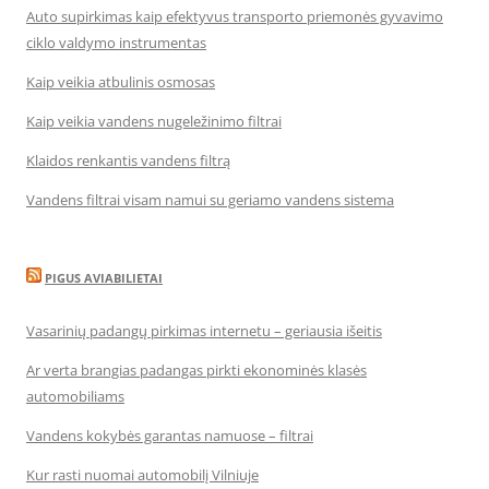
Auto supirkimas kaip efektyvus transporto priemonės gyvavimo
ciklo valdymo instrumentas
Kaip veikia atbulinis osmosas
Kaip veikia vandens nugeležinimo filtrai
Klaidos renkantis vandens filtrą
Vandens filtrai visam namui su geriamo vandens sistema
PIGUS AVIABILIETAI
Vasarinių padangų pirkimas internetu – geriausia išeitis
Ar verta brangias padangas pirkti ekonominės klasės
automobiliams
Vandens kokybės garantas namuose – filtrai
Kur rasti nuomai automobilį Vilniuje