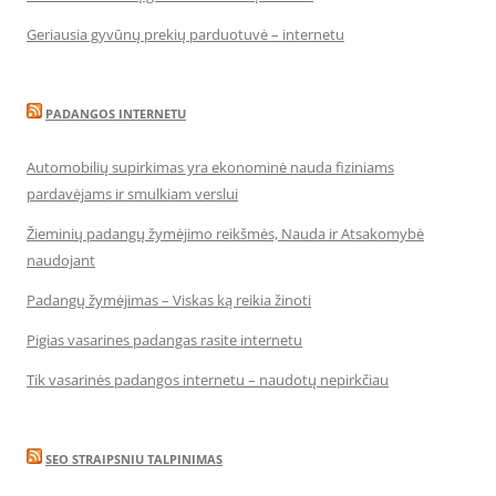
Geriausia gyvūnų prekių parduotuvė – internetu
PADANGOS INTERNETU
Automobilių supirkimas yra ekonominė nauda fiziniams
pardavėjams ir smulkiam verslui
Žieminių padangų žymėjimo reikšmės, Nauda ir Atsakomybė
naudojant
Padangų žymėjimas – Viskas ką reikia žinoti
Pigias vasarines padangas rasite internetu
Tik vasarinės padangos internetu – naudotų nepirkčiau
SEO STRAIPSNIU TALPINIMAS