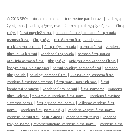
© 2013
SEO straipsniu talpinimas
|
internetine parduotuve
|
padangų
žymėjimas
|
padangų žymėjimas
|
žieminių padangų žymėjimas
|
filtrų
rūšys
|
filtrai nugeležinimui
|
osmoso filtrai> |
osmoso filtrų nauda
|
osmoso filtrai
|
filtrų rūšys
|
minkštinimo filtrų naudojimas
|
minkštinimo sistema
|
filtrų rūšys ir nauda
|
osmoso filtrai
|
vandens
filtrai nukalkinimui
|
vandens filtrų nauda
|
osmoso filtrų nauda
|
atbulinio osmoso filtrai
|
filtrų rūšys
|
apie geriamo vandens filtrus
|
kas yra atbulinis osmosas
|
namui naudingi osmoso filtrai
|
osmoso
filtrų nauda
|
naudingi osmoso filtrai
|
kuo naudingi osmoso filtrai
|
vandens filtravimo sistemos
|
filtrų namui pasirinkimas
|
filtrai
komfortui namuose
|
vandens filtrai namui
|
filtrai namams
|
vandens
filtrai kokybei
|
tinkamiausi vandens filtrai namui
|
vandens filtravimo
sistemos namui
|
filtrų sprendimai namui
|
ieškome vandens filtrų
namui
|
vandens filtrų namui rūšys
|
vandens kokybei filtrai namui
|
vandens namui filtrų pasirinkimas
|
vandens filtrų rtūšys
|
vandens
kokybei name
|
rekomenduojami vandens filtrai namui
|
vandens filtrai
namui
|
filtrų namui rūšys
|
vandens filtrų rūšys
|
vandens filtrai namui