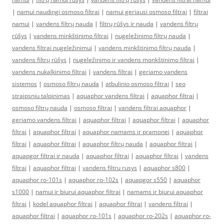
|
namui naudingi osmoso filtrai
|
namui geriausi osmoso filtrai
|
filtrai
namui
|
vandens filtrų nauda
|
filtrų rūšys ir nauda
|
vandens filtrų
rūšys
|
vandens minkštinimo filtrai
|
nugeležinimo filtrų nauda
|
vandens filtrai nugeležinimui
|
vandens minkštinimo filtrų nauda
|
vandens filtrų rūšys
|
nugeležinimo ir vandens monkštinimo filtrai
|
vandens nukalkinimo filtrai
|
vandens filtrai
|
geriamo vandens
sistemos
|
osmoso filtrų nauda
|
atbulinio osmoso filtrai
|
seo
straipsniu talpinimas
|
aquaphor vandens filtrai
|
aquaphor filtrai
|
osmoso filtrų nauda
|
osmoso filtrai
|
vandens filtrai aquaphor
|
geriamo vandens filtrai
|
aquaphor filtrai
|
aquaphor filtrai
|
aquaphor
filtrai
|
aquaphor filtrai
|
aquaphor namams ir pramonei
|
aquaphor
filtrai
|
aquaphor filtrai
|
aquaphor filtrų nauda
|
aquaphor filtrai
|
aquapgor filtrai ir nauda
|
aquaphor filtrai
|
aquaphor filtrai
|
vandens
filtrai
|
aquaphor filtrai
|
vandens filtru rusys
|
aquaphor s800
|
aquaphor ro-101s
|
aquaphor ro-102s
|
aquapgor s550
|
aquaphor
s1000
|
namui ir biurui aquaphor filtrai
|
namams ir biurui aquaphor
filtrai
|
kodel aquaphor filtrai
|
aquaphor filtrai
|
vandens filtrai
|
aquaphor filtrai
|
aquaphor ro-101s
|
aquaphor ro-202s
|
aquaphor ro-