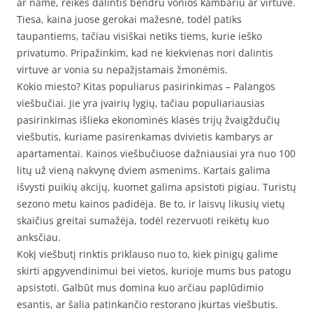
ar name, reikės dalintis bendru vonios kambariu ar virtuve.
Tiesa, kaina juose gerokai mažesnė, todėl patiks
taupantiems, tačiau visiškai netiks tiems, kurie ieško
privatumo. Pripažinkim, kad ne kiekvienas nori dalintis
virtuve ar vonia su nepažįstamais žmonėmis.
Kokio miesto? Kitas populiarus pasirinkimas – Palangos
viešbučiai. Jie yra įvairių lygių, tačiau populiariausias
pasirinkimas išlieka ekonominės klasės trijų žvaigždučių
viešbutis, kuriame pasirenkamas dvivietis kambarys ar
apartamentai. Kainos viešbučiuose dažniausiai yra nuo 100
litų už vieną nakvynę dviem asmenims. Kartais galima
išvysti puikių akcijų, kuomet galima apsistoti pigiau. Turistų
sezono metu kainos padidėja. Be to, ir laisvų likusių vietų
skaičius greitai sumažėja, todėl rezervuoti reikėtų kuo
anksčiau.
Kokį viešbutį rinktis priklauso nuo to, kiek pinigų galime
skirti apgyvendinimui bei vietos, kurioje mums bus patogu
apsistoti. Galbūt mus domina kuo arčiau paplūdimio
esantis, ar šalia patinkančio restorano įkurtas viešbutis.