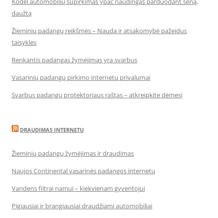
Kodėl automobilių supirkimas ypač naudingas parduodant seną,
daužtą
Žieminių padangų reikšmės – Nauda ir atsakomybė pažeidus
taisykles
Renkantis padangas žymėjimas yra svarbus
Vasarinių padangų pirkimo internetu privalumai
Svarbus padangų protektoriaus raštas – atkreipkite dėmesį
DRAUDIMAS INTERNETU
Žieminių padangų žymėjimas ir draudimas
Naujos Continental vasarinės padangos internetu
Vandens filtrai namui – kiekvienam gyventojui
Pigiausiai ir brangiausiai draudžiami automobiliai