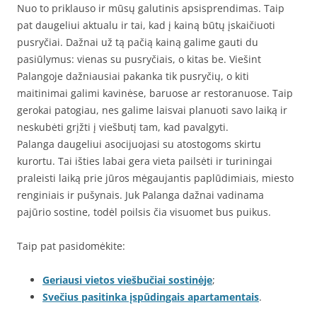
Nuo to priklauso ir mūsų galutinis apsisprendimas. Taip
pat daugeliui aktualu ir tai, kad į kainą būtų įskaičiuoti
pusryčiai. Dažnai už tą pačią kainą galime gauti du
pasiūlymus: vienas su pusryčiais, o kitas be. Viešint
Palangoje dažniausiai pakanka tik pusryčių, o kiti
maitinimai galimi kavinėse, baruose ar restoranuose. Taip
gerokai patogiau, nes galime laisvai planuoti savo laiką ir
neskubėti grįžti į viešbutį tam, kad pavalgyti.
Palanga daugeliui asocijuojasi su atostogoms skirtu
kurortu. Tai išties labai gera vieta pailsėti ir turiningai
praleisti laiką prie jūros mėgaujantis paplūdimiais, miesto
renginiais ir pušynais. Juk Palanga dažnai vadinama
pajūrio sostine, todėl poilsis čia visuomet bus puikus.
Taip pat pasidomėkite:
Geriausi vietos viešbučiai sostinėje
;
Svečius pasitinka įspūdingais apartamentais
.