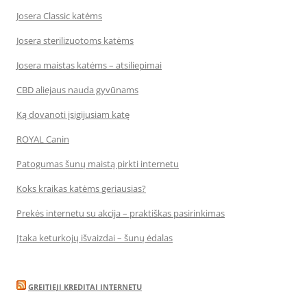
Josera Classic katėms
Josera sterilizuotoms katėms
Josera maistas katėms – atsiliepimai
CBD aliejaus nauda gyvūnams
Ką dovanoti įsigijusiam katę
ROYAL Canin
Patogumas šunų maistą pirkti internetu
Koks kraikas katėms geriausias?
Prekės internetu su akcija – praktiškas pasirinkimas
Įtaka keturkojų išvaizdai – šunų ėdalas
GREITIEJI KREDITAI INTERNETU