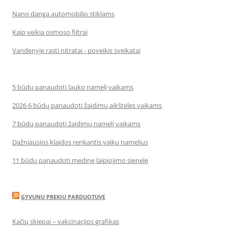
Nano danga automobilio stiklams
Kaip veikia osmoso filtrai
Vandenyje rasti nitratai - poveikis sveikatai
5 būdų panaudoti lauko namelį vaikams
2026 6 būdų panaudoti žaidimų aikšteles vaikams
7 būdų panaudoti žaidimų namelį vaikams
Dažniausios klaidos renkantis vaikų namelius
11 būdų panaudoti medinę laipiojimo sienelę
GYVUNU PREKIU PARDUOTUVE
Kačių skiepai – vakcinacijos grafikas