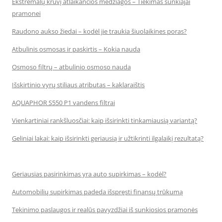
Ekstremalų krūvį atlaikančios medžiagos – Tiekimas sunkiajai
pramonei
Raudono aukso žiedai – kodėl jie traukia šiuolaikines poras?
Atbulinis osmosas ir paskirtis – Kokia nauda
Osmoso filtrų – atbulinio osmoso nauda
Išskirtinio vyrų stiliaus atributas – kaklaraištis
AQUAPHOR S550 P1 vandens filtrai
Vienkartiniai rankšluosčiai: kaip išsirinkti tinkamiausią variantą?
Geliniai lakai: kaip išsirinkti geriausią ir užtikrinti ilgalaikį rezultatą?
Geriausias pasirinkimas yra auto supirkimas – kodėl?
Automobilių supirkimas padeda išspręsti finansų trūkumą
Tekinimo paslaugos ir realūs pavyzdžiai iš sunkiosios pramonės