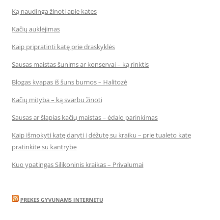
Ką naudinga žinoti apie kates
Kačių auklėjimas
Kaip pripratinti katę prie draskyklės
Sausas maistas šunims ar konservai – ką rinktis
Blogas kvapas iš šuns burnos – Halitozė
Kačių mityba – ką svarbu žinoti
Sausas ar šlapias kačių maistas – ėdalo parinkimas
Kaip išmokyti katę daryti į dėžutę su kraiku – prie tualeto katę
pratinkite su kantrybe
Kuo ypatingas Silikoninis kraikas – Privalumai
PREKES GYVUNAMS INTERNETU