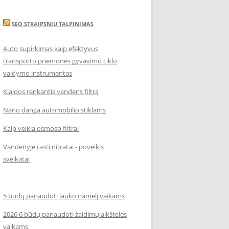
SEO STRAIPSNIU TALPINIMAS
Auto supirkimas kaip efektyvus
transporto priemonės gyvavimo ciklo
valdymo instrumentas
Klaidos renkantis vandens filtrą
Nano danga automobilio stiklams
Kaip veikia osmoso filtrai
Vandenyje rasti nitratai - poveikis
sveikatai
5 būdų panaudoti lauko namelį vaikams
2026 6 būdų panaudoti žaidimų aikšteles
vaikams