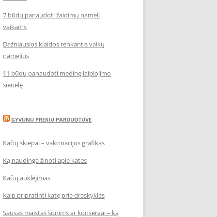
7 būdų panaudoti žaidimų namelį
vaikams
Dažniausios klaidos renkantis vaikų
namelius
11 būdų panaudoti medinę laipiojimo
sienelę
GYVUNU PREKIU PARDUOTUVE
Kačių skiepai – vakcinacijos grafikas
Ką naudinga žinoti apie kates
Kačių auklėjimas
Kaip pripratinti katę prie draskyklės
Sausas maistas šunims ar konservai – ką