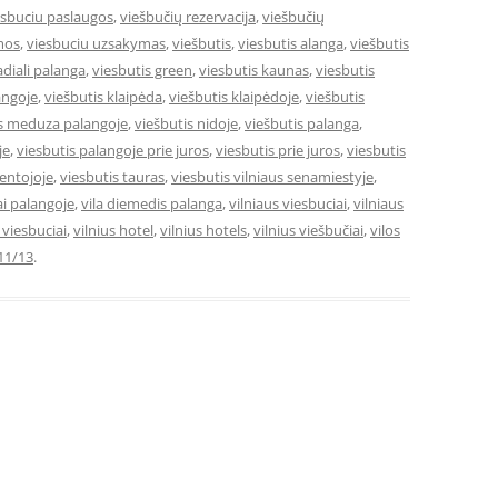
esbuciu paslaugos
,
viešbučių rezervacija
,
viešbučių
mos
,
viesbuciu uzsakymas
,
viešbutis
,
viesbutis alanga
,
viešbutis
adiali palanga
,
viesbutis green
,
viesbutis kaunas
,
viesbutis
angoje
,
viešbutis klaipėda
,
viešbutis klaipėdoje
,
viešbutis
is meduza palangoje
,
viešbutis nidoje
,
viešbutis palanga
,
je
,
viesbutis palangoje prie juros
,
viesbutis prie juros
,
viesbutis
ventojoje
,
viesbutis tauras
,
viesbutis vilniaus senamiestyje
,
ai palangoje
,
vila diemedis palanga
,
vilniaus viesbuciai
,
vilniaus
e viesbuciai
,
vilnius hotel
,
vilnius hotels
,
vilnius viešbučiai
,
vilos
11/13
.