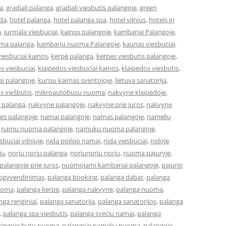
a
,
gradiali palanga
,
gradiali viesbutis palangoje
,
green
eda
,
hotel palanga
,
hotel palanga spa
,
hotel vilnius
,
hotels in
a
,
jurmala viesbuciai
,
kainos palangoje
,
kambariai Palangoje
,
ma palanga
,
kambariu nuoma Palangoje
,
kaunas viesbuciai
,
iesbuciai kainos
,
kerpė palanga
,
kerpes viesbutis palangoje
,
s viesbuciai
,
klaipedos viesbuciai kainos
,
klaipedos viesbutis
,
ai palangoje
,
kursiu kaimas sventojoje
,
lietuva sanatorija
,
os viešbutis
,
mikroautobusu nuoma
,
nakvyne klaipedoje
,
 palanga
,
nakvyne palangoje
,
nakvyne prie juros
,
nakvyne
es palangoje
,
namai palangoje
,
namas palangoje
,
namelių
,
namu nuoma palangoje
,
namuku nuoma palangoje
,
buciai vilniuje
,
nida poilsio namai
,
nida viesbuciai
,
nidoje
iu
,
noriu noriu palanga
,
noriunoriu noriu
,
nuoma pajuryje
,
alangoje prie juros
,
nuomojami kambariai palangoje
,
pajurio
apgyvendinimas
,
palanga booking
,
palanga dabar
,
palanga
uoma
,
palanga kerpe
,
palanga nakvyne
,
palanga nuoma
,
nga renginiai
,
palanga sanatorija
,
palanga sanatorijos
,
palanga
,
palanga spa viesbutis
,
palanga sveciu namai
,
palanga
langoje butu nuoma
,
palangoje nameliu nuoma
,
palangoje