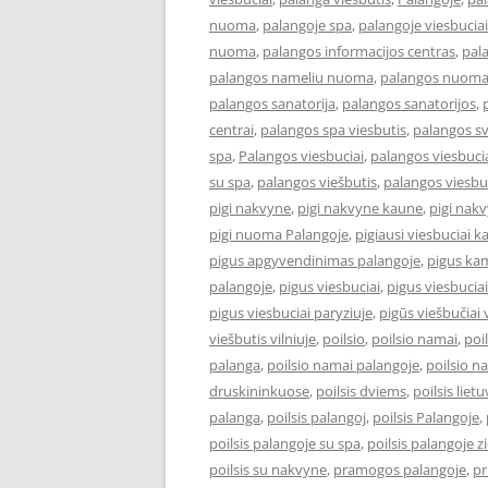
nuoma
,
palangoje spa
,
palangoje viesbuciai
nuoma
,
palangos informacijos centras
,
pal
palangos nameliu nuoma
,
palangos nuom
palangos sanatorija
,
palangos sanatorijos
,
centrai
,
palangos spa viesbutis
,
palangos s
spa
,
Palangos viesbuciai
,
palangos viesbucia
su spa
,
palangos viešbutis
,
palangos viesbu
pigi nakvyne
,
pigi nakvyne kaune
,
pigi nak
pigi nuoma Palangoje
,
pigiausi viesbuciai 
pigus apgyvendinimas palangoje
,
pigus kam
palangoje
,
pigus viesbuciai
,
pigus viesbucia
pigus viesbuciai paryziuje
,
pigūs viešbučiai v
viešbutis vilniuje
,
poilsio
,
poilsio namai
,
poi
palanga
,
poilsio namai palangoje
,
poilsio n
druskininkuose
,
poilsis dviems
,
poilsis liet
palanga
,
poilsis palangoj
,
poilsis Palangoje
,
poilsis palangoje su spa
,
poilsis palangoje 
poilsis su nakvyne
,
pramogos palangoje
,
pr