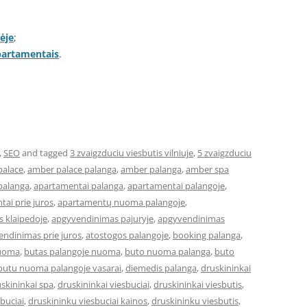
ėje
;
apartamentais
.
,
SEO
and tagged
3 zvaigzduciu viesbutis vilniuje
,
5 zvaigzduciu
palace
,
amber palace palanga
,
amber palanga
,
amber spa
palanga
,
apartamentai palanga
,
apartamentai palangoje
,
ai prie juros
,
apartamentų nuoma palangoje
,
 klaipedoje
,
apgyvendinimas pajuryje
,
apgyvendinimas
ndinimas prie juros
,
atostogos palangoje
,
booking palanga
,
nuoma
,
butas palangoje nuoma
,
buto nuoma palanga
,
buto
butu nuoma palangoje vasarai
,
diemedis palanga
,
druskininkai
skininkai spa
,
druskininkai viesbuciai
,
druskininkai viesbutis
,
buciai
,
druskininku viesbuciai kainos
,
druskininku viesbutis
,