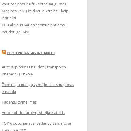
vairuotojams ir užtikrintas saugumas
Medinės vaikų žaidimų aikštelės – kaip
išsirinkti
CBD aliejaus nauda sportuojantiems –
naudoti gali visi
PERKU PADANGAS INTERNETU
Auto supirkimas naudotų transporto
priemonių rinkoje
Žieminių padangų žymėjimas – saugumas
ir nauda
Padangų žymėjimas
Automobilio turbinų istorija ir ateitis
TOP 6 populiariausi padangų gamintojai
Lietuvoje 2021