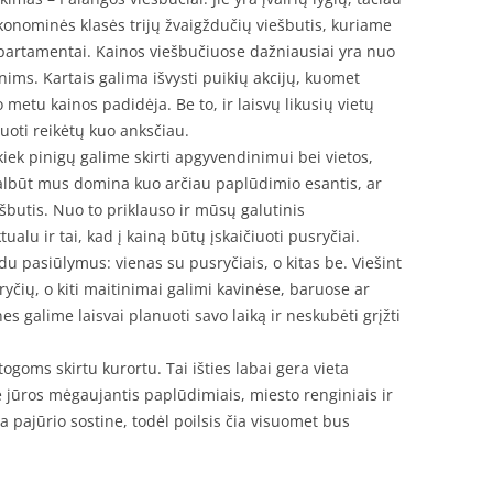
konominės klasės trijų žvaigždučių viešbutis, kuriame
partamentai. Kainos viešbučiuose dažniausiai yra nuo
ims. Kartais galima išvysti puikių akcijų, kuomet
 metu kainos padidėja. Be to, ir laisvų likusių vietų
vuoti reikėtų kuo anksčiau.
 kiek pinigų galime skirti apgyvendinimui bei vietos,
albūt mus domina kuo arčiau paplūdimio esantis, ar
ešbutis. Nuo to priklauso ir mūsų galutinis
alu ir tai, kad į kainą būtų įskaičiuoti pusryčiai.
du pasiūlymus: vienas su pusryčiais, o kitas be. Viešint
yčių, o kiti maitinimai galimi kavinėse, baruose ar
s galime laisvai planuoti savo laiką ir neskubėti grįžti
ogoms skirtu kurortu. Tai išties labai gera vieta
rie jūros mėgaujantis paplūdimiais, miesto renginiais ir
 pajūrio sostine, todėl poilsis čia visuomet bus