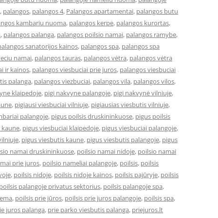
,
palangos
,
palangos 4
,
Palangos apartamentai
,
palangos butu
angos kambariu nuoma
,
palangos kerpe
,
palangos kurortas
,
a
,
palangos palanga
,
palangos poilsio namai
,
palangos ramybe
,
palangos sanatorijos kainos
,
palangos spa
,
palangos spa
veciu namai
,
palangos tauras
,
palangos vėtra
,
palangos vėtra
i ir kainos
,
palangos viesbuciai prie juros
,
palangos viesbuciai
tis palanga
,
palangos viezbuciai
,
palangos vila
,
palangos vilos
,
vyne klaipedoje
,
pigi nakvyne palangoje
,
pigi nakvynė vilniuje
,
kaune
,
pigiausi viesbuciai vilniuje
,
pigiausias viesbutis vilniuje
,
bariai palangoje
,
pigus poilsis druskininkuose
,
pigus poilsis
i kaune
,
pigus viesbuciai klaipedoje
,
pigus viesbuciai palangoje
,
ilniuje
,
pigus viesbutis kaune
,
pigus viesbutis palangoje
,
pigus
lsio namai druskininkuose
,
poilsio namai nidoje
,
poilsio namai
amai prie juros
,
poilsio nameliai palangoje
,
poilsis
,
poilsis
uvoje
,
poilsis nidoje
,
poilsis nidoje kainos
,
poilsis pajūryje
,
poilsis
poilsis palangoje privatus sektorius
,
poilsis palangoje spa
,
ziema
,
poilsis prie jūros
,
poilsis prie juros palangoje
,
poilsis spa
,
ie juros palanga
,
prie parko viesbutis palanga
,
priejuros.lt