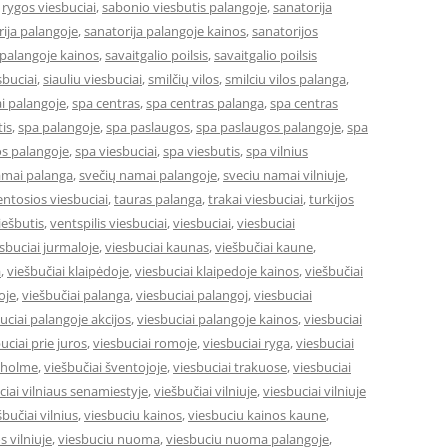
,
rygos viesbuciai
,
sabonio viesbutis palangoje
,
sanatorija
ija palangoje
,
sanatorija palangoje kainos
,
sanatorijos
 palangoje kainos
,
savaitgalio poilsis
,
savaitgalio poilsis
sbuciai
,
siauliu viesbuciai
,
smilčių vilos
,
smilciu vilos palanga
,
i palangoje
,
spa centras
,
spa centras palanga
,
spa centras
is
,
spa palangoje
,
spa paslaugos
,
spa paslaugos palangoje
,
spa
s palangoje
,
spa viesbuciai
,
spa viesbutis
,
spa vilnius
amai palanga
,
svečių namai palangoje
,
sveciu namai vilniuje
,
entosios viesbuciai
,
tauras palanga
,
trakai viesbuciai
,
turkijos
ešbutis
,
ventspilis viesbuciai
,
viesbuciai
,
viesbuciai
sbuciai jurmaloje
,
viesbuciai kaunas
,
viešbučiai kaune
,
a
,
viešbučiai klaipėdoje
,
viesbuciai klaipedoje kainos
,
viešbučiai
oje
,
viešbučiai palanga
,
viesbuciai palangoj
,
viesbuciai
uciai palangoje akcijos
,
viesbuciai palangoje kainos
,
viesbuciai
uciai prie juros
,
viesbuciai romoje
,
viesbuciai ryga
,
viesbuciai
okholme
,
viešbučiai šventojoje
,
viesbuciai trakuose
,
viesbuciai
ciai vilniaus senamiestyje
,
viešbučiai vilniuje
,
viesbuciai vilniuje
šbučiai vilnius
,
viesbuciu kainos
,
viesbuciu kainos kaune
,
s vilniuje
,
viesbuciu nuoma
,
viesbuciu nuoma palangoje
,