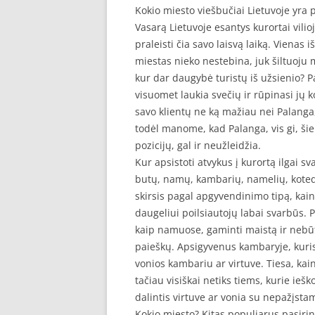
Kokio miesto viešbučiai Lietuvoje yra 
Vasarą Lietuvoje esantys kurortai vilio
praleisti čia savo laisvą laiką. Vienas 
miestas nieko nestebina, juk šiltuoju me
kur dar daugybė turistų iš užsienio? P
visuomet laukia svečių ir rūpinasi jų 
savo klientų ne ką mažiau nei Palanga,
todėl manome, kad Palanga, vis gi, šiek
pozicijų, gal ir neužleidžia.
Kur apsistoti atvykus į kurortą ilgai 
butų, namų, kambarių, namelių, kotedž
skirsis pagal apgyvendinimo tipą, kainą 
daugeliui poilsiautojų labai svarbūs. 
kaip namuose, gaminti maistą ir nebū
paieškų. Apsigyvenus kambaryje, kuri
vonios kambariu ar virtuve. Tiesa, ka
tačiau visiškai netiks tiems, kurie ieš
dalintis virtuve ar vonia su nepažįst
Kokio miesto? Kitas populiarus pasirink