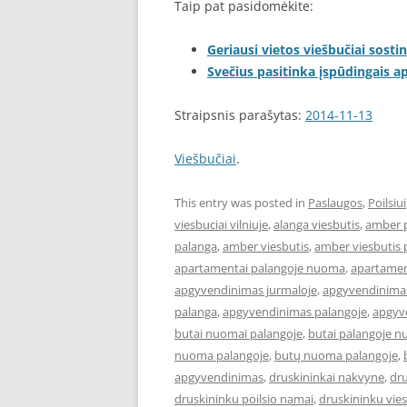
Taip pat pasidomėkite:
Geriausi vietos viešbučiai sostin
Svečius pasitinka įspūdingais 
Straipsnis parašytas:
2014-11-13
Viešbučiai
.
This entry was posted in
Paslaugos
,
Poilsiui
viesbuciai vilniuje
,
alanga viesbutis
,
amber 
palanga
,
amber viesbutis
,
amber viesbutis 
apartamentai palangoje nuoma
,
apartament
apgyvendinimas jurmaloje
,
apgyvendinimas
palanga
,
apgyvendinimas palangoje
,
apgyve
butai nuomai palangoje
,
butai palangoje 
nuoma palangoje
,
butų nuoma palangoje
,
apgyvendinimas
,
druskininkai nakvyne
,
dru
druskininku poilsio namai
,
druskininku vies