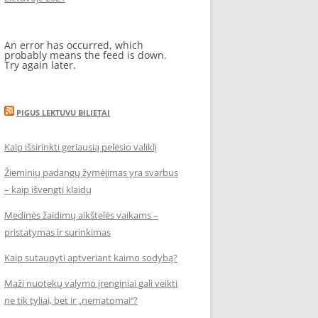
An error has occurred, which
probably means the feed is down.
Try again later.
PIGUS LEKTUVU BILIETAI
Kaip išsirinkti geriausią pelėsio valiklį
Žieminių padangų žymėjimas yra svarbus
– kaip išvengti klaidų
Medinės žaidimų aikštelės vaikams –
pristatymas ir surinkimas
Kaip sutaupyti aptveriant kaimo sodybą?
Maži nuotekų valymo įrenginiai gali veikti
ne tik tyliai, bet ir „nematomai‘‘?