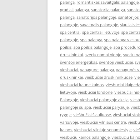
palanga
,
romantiskas savaitgalis palangoje
gradiali palanga
,
sanatorija palanga
,
sanator
palanga
,
sanatorijos palangoje
,
sanatorijos
palangoje
,
savaitgalis palangoje
,
siauliai vie
spa centrai
,
spa centrai lietuvoje
,
spa centra
palangoje
,
spa palanga
,
spa palanga viesbut
poilsis
,
spa poilsis palangoje
,
spa proceduro
druskininkai
,
sveciu namai nidoje
,
sveciu n
šventoji energetikas
,
sventoji viesbuciai
,
sv
viesbuciai
,
vanagupe palanga
,
vanagupės vi
druskininkai
,
viešbučiai druskininkuose
,
vie
viesbuciai kaune kainos
,
viesbuciai klaiped
lietuvoje
,
viesbuciai londone
,
viešbučiai nid
Palangoje
,
viesbuciai palangoje akcija
,
viesb
palangoje su spa
,
viesbuciai paryziuje
,
viesb
rygoje
,
viešbučiai šiauliuose
,
viesbuciai st
varsuvoje
,
viesbuciai vilniaus centre
,
viesbu
kainos
,
viesbuciai vilniuje senamiestyje
,
vie
viesbuciu kainos palangoje
,
viesbuciu kaino