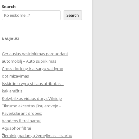
Search
Search
NAUJAUSI
Geriausias pasirinkimas parduodant
automobilį – Auto supirkimas
Cross-docking ir atsargų valdymo
optimizavimas
Išskirtinio vyrų stiliaus atributas –
kaklaraištis
Kokybiškos vidaus durys Vilniuje
Tikrumo akcentas Jūsų erdvėje –
Paveikslai ant drobės:
Vandens filtrai namui
Aquaphor filtrai
Žieminių padangų žymėjimas – svarbu