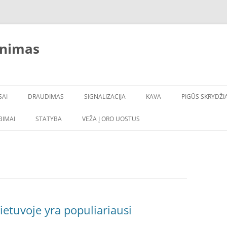
inimas
SAI
DRAUDIMAS
SIGNALIZACIJA
KAVA
PIGŪS SKRYDŽIA
LBIMAI
STATYBA
VEŽA Į ORO UOSTUS
ietuvoje yra populiariausi