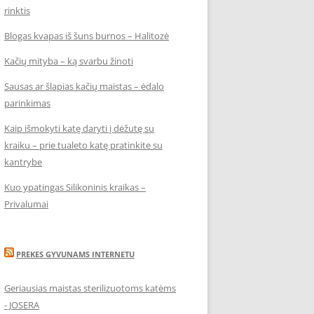
rinktis
Blogas kvapas iš šuns burnos – Halitozė
Kačių mityba – ką svarbu žinoti
Sausas ar šlapias kačių maistas – ėdalo
parinkimas
Kaip išmokyti katę daryti į dėžutę su
kraiku – prie tualeto katę pratinkite su
kantrybe
Kuo ypatingas Silikoninis kraikas –
Privalumai
PREKES GYVUNAMS INTERNETU
Geriausias maistas sterilizuotoms katėms
- JOSERA