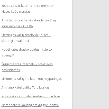
Josera Classic katėms - Ulta premium
klasės kačių maistas
Aukščiausios kokybės standartas Jūsų
šuns mitybai - JOSERA
Skirtingos kačių draskyklių rūšys –
skirtingi privalumai
Kodėl katės drasko baldus - kaip to
išvengti?
Šunų maistas internetu - praktiškas
pasirinkimas
Silikoninis kačių kraikas - kuo jis ypatingas
Ar mano katei patiks Tofu kraikas
Kokybiškas ir subalansuotas šunų ėdalas
Nerandate reikalingų prekių gyvūnams -