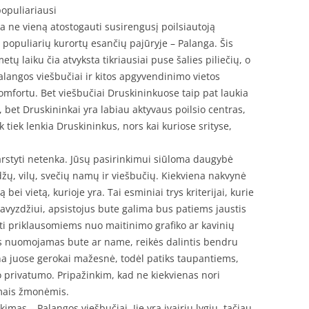
populiariausi
ja ne vieną atostogauti susirengusį poilsiautoją
iš populiarių kurortų esančių pajūryje – Palanga. Šis
tų laiku čia atvyksta tikriausiai puse šalies piliečių, o
alangos viešbučiai ir kitos apgyvendinimo vietos
komfortu. Bet viešbučiai Druskininkuose taip pat laukia
 bet Druskininkai yra labiau aktyvaus poilsio centras,
 tiek lenkia Druskininkus, nors kai kuriose srityse,
svarstyti netenka. Jūsų pasirinkimui siūloma daugybė
ų, vilų, svečių namų ir viešbučių. Kiekviena nakvynė
bei vietą, kurioje yra. Tai esminiai trys kriterijai, kurie
Pavyzdžiui, apsistojus bute galima bus patiems jaustis
ti priklausomiems nuo maitinimo grafiko ar kavinių
s nuomojamas bute ar name, reikės dalintis bendru
ina juose gerokai mažesnė, todėl patiks taupantiems,
ko privatumo. Pripažinkim, kad ne kiekvienas nori
amais žmonėmis.
imas – Palangos viešbučiai. Jie yra įvairių lygių, tačiau