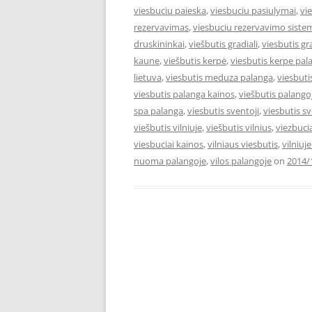
viesbuciu paieska
,
viesbuciu pasiulymai
,
vi
rezervavimas
,
viesbuciu rezervavimo siste
druskininkai
,
viešbutis gradiali
,
viesbutis gr
kaune
,
viešbutis kerpė
,
viesbutis kerpe pal
lietuva
,
viesbutis meduza palanga
,
viesbut
viesbutis palanga kainos
,
viešbutis palango
spa palanga
,
viesbutis sventoji
,
viesbutis s
viešbutis vilniuje
,
viešbutis vilnius
,
viezbuci
viesbuciai kainos
,
vilniaus viesbutis
,
vilniuj
nuoma palangoje
,
vilos palangoje
on
2014/