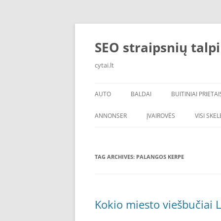
Skip
to
content
SEO straipsnių talp
cytai.lt
AUTO
BALDAI
BUITINIAI PRIETAI
PADANGOS
ANNONSER
ĮVAIROVĖS
VISI SKE
TAG ARCHIVES:
PALANGOS KERPE
Kokio miesto viešbučiai L