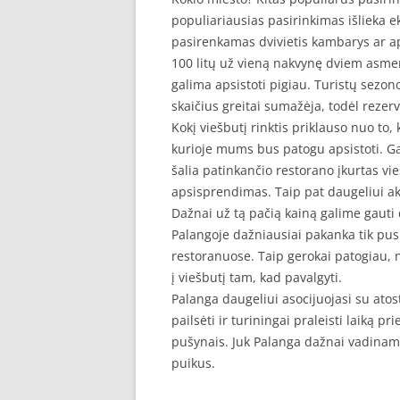
populiariausias pasirinkimas išlieka e
pasirenkamas dvivietis kambarys ar a
100 litų už vieną nakvynę dviem asmen
galima apsistoti pigiau. Turistų sezono
skaičius greitai sumažėja, todėl rezer
Kokį viešbutį rinktis priklauso nuo to,
kurioje mums bus patogu apsistoti. G
šalia patinkančio restorano įkurtas vi
apsisprendimas. Taip pat daugeliui aktu
Dažnai už tą pačią kainą galime gauti 
Palangoje dažniausiai pakanka tik pusr
restoranuose. Taip gerokai patogiau, ne
į viešbutį tam, kad pavalgyti.
Palanga daugeliui asocijuojasi su atost
pailsėti ir turiningai praleisti laiką p
pušynais. Juk Palanga dažnai vadinama
puikus.