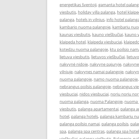
energetikas šventoji
,
gamanta hotel palang
viesbutis
,
holiday villa palanga
,
hotel klaip
palanga
,
hotels in vilnius
,
info hotel palang
kambario nuoma palangoje
,
kambariu nuo
kaunas viesbutis
,
kauno viešbučiai
,
kauno v
klaipeda hotel
,
klaipeda viesbuciai
,
klaipedo
kotedzu nuoma palangoje
,
ktu poilsio nam
lietuva viesbutis
,
lietuvos viešbučiai
,
lietuv
nakvynė nidoje
,
nakvyne pajuryje
,
nakvyne
vilniuje
,
nakvynes namai palangoje
,
nakvyn
nuoma palangoje
,
namo nuoma palangoje
nebrangus poilsis palangoje
,
nebrangus vies
viesbuciai
,
nidos viesbuciai
,
noriu noriu nor
nuoma palanga
,
nuoma Palangoje
,
nuoma p
viesbutis
,
palanga apartamentai
,
palanga 
hotel
,
palanga hotels
,
palanga kambariu n
palanga poilsio namai
,
palanga poilsis
,
pala
spa
,
palanga spa centras
,
palanga spa hotel
viešbučiai
,
palanga viešbutis
,
Palangoje
,
pa