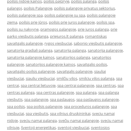
poilsis nidoje kainos
,
poilsis pajūryje
,
poilsis palanga
,
poilsis
palangoj
,
poilsis Palangoje
,
poilsis palangoje privatus sektorius
,
poilsis palangoje spa
,
poilsis palangoje su spa
,
poilsis palangoje
ziema
,
poilsis prie jūros
,
poilsis prie juros palangoje
,
poilsis spa
,
poilsis su nakvyne
,
pramogos palangoje
,
prie juros palanga
,
prie
parko viesbutis palanga
,
priejuros.lt palanga
,
romantiskas
savaitgalis palangoje
,
rygos viesbuciai
,
sabonio viesbutis palangoje
,
sanatorija gradiali palanga
,
sanatorija palanga
,
sanatorija palangoje
,
sanatorija palangoje kainos
,
sanatorijos palanga
,
sanatorijos
palangoje
,
sanatorijos palangoje kainos
,
savaitgalio poilsis
,
savaitgalio poilsis palangoje
,
savaitgalis palangoje
,
siauliai
viesbuciai
,
siauliu viesbuciai
,
smilčių vilos
,
smilciu vilos palanga
,
spa
centrai
,
spa centrai lietuvoje
,
spa centrai palangoje
,
spa centras
,
spa
centras palanga
,
spa centras palangoje
,
spa palanga
,
spa palanga
viesbutis
,
spa palangoje
,
spa paslaugos
,
spa paslaugos palangoje
,
spa poilsis
,
spa poilsis palangoje
,
spa proceduros palangoje
,
spa
viesbuciai
,
spa viesbutis
,
spa vilnius druskininkai
,
sveciu namai
nidoje
,
sveciu namai palanga
,
svečių namai palangoje
,
sveciu namai
vilniuje
,
šventoji energetikas
,
sventoji viesbuciai
,
sventosios