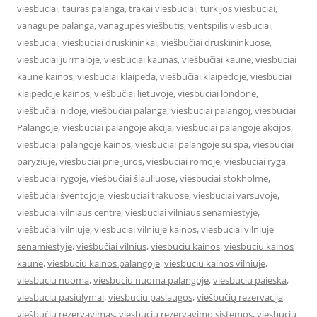
viesbuciai
,
tauras palanga
,
trakai viesbuciai
,
turkijos viesbuciai
,
vanagupe palanga
,
vanagupės viešbutis
,
ventspilis viesbuciai
,
viesbuciai
,
viesbuciai druskininkai
,
viešbučiai druskininkuose
,
viesbuciai jurmaloje
,
viesbuciai kaunas
,
viešbučiai kaune
,
viesbuciai
kaune kainos
,
viesbuciai klaipeda
,
viešbučiai klaipėdoje
,
viesbuciai
klaipedoje kainos
,
viešbučiai lietuvoje
,
viesbuciai londone
,
viešbučiai nidoje
,
viešbučiai palanga
,
viesbuciai palangoj
,
viesbuciai
Palangoje
,
viesbuciai palangoje akcija
,
viesbuciai palangoje akcijos
,
viesbuciai palangoje kainos
,
viesbuciai palangoje su spa
,
viesbuciai
paryziuje
,
viesbuciai prie juros
,
viesbuciai romoje
,
viesbuciai ryga
,
viesbuciai rygoje
,
viešbučiai šiauliuose
,
viesbuciai stokholme
,
viešbučiai šventojoje
,
viesbuciai trakuose
,
viesbuciai varsuvoje
,
viesbuciai vilniaus centre
,
viesbuciai vilniaus senamiestyje
,
viešbučiai vilniuje
,
viesbuciai vilniuje kainos
,
viesbuciai vilniuje
senamiestyje
,
viešbučiai vilnius
,
viesbuciu kainos
,
viesbuciu kainos
kaune
,
viesbuciu kainos palangoje
,
viesbuciu kainos vilniuje
,
viesbuciu nuoma
,
viesbuciu nuoma palangoje
,
viesbuciu paieska
,
viesbuciu pasiulymai
,
viesbuciu paslaugos
,
viešbučių rezervacija
,
viešbučių rezervavimas
,
viesbuciu rezervavimo sistemos
,
viesbuciu