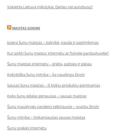
Vokietija Lietuva mikriukai. Geriau nei autobusu?
MAISTAS SUNIMS
Josera šunų maistas – kokybė, nauda ir pasirinkimas
Kur pirkti šunų maistą: internetu ar fizinėje parduotuvėje?
Šunų maistas internetu – greita, patogu ir pigiau
Kokybiška šunų mityba – ką naudinga žinoti
Sausas šunų maistas – iš kokių produktų gaminamas
Koks šunų ėdalas geriausias – sausas maistas
Šunų maudynės vandens telkiniuose – svarbu žinoti
Šunų mityba – tinkamiausias sausas maistas
Šunų prekės internetu