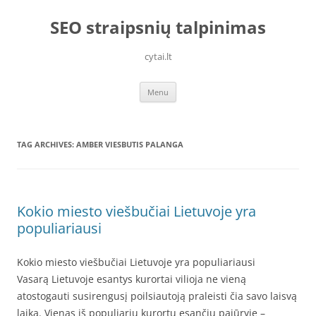
Skip
to
SEO straipsnių talpinimas
content
cytai.lt
Menu
TAG ARCHIVES:
AMBER VIESBUTIS PALANGA
Kokio miesto viešbučiai Lietuvoje yra
populiariausi
Kokio miesto viešbučiai Lietuvoje yra populiariausi
Vasarą Lietuvoje esantys kurortai vilioja ne vieną
atostogauti susirengusį poilsiautoją praleisti čia savo laisvą
laiką. Vienas iš populiarių kurortų esančių pajūryje –