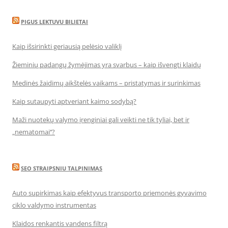
PIGUS LEKTUVU BILIETAI
Kaip išsirinkti geriausią pelėsio valiklį
Žieminių padangų žymėjimas yra svarbus – kaip išvengti klaidų
Medinės žaidimų aikštelės vaikams – pristatymas ir surinkimas
Kaip sutaupyti aptveriant kaimo sodybą?
Maži nuotekų valymo įrenginiai gali veikti ne tik tyliai, bet ir
„nematomai‘‘?
SEO STRAIPSNIU TALPINIMAS
Auto supirkimas kaip efektyvus transporto priemonės gyvavimo
ciklo valdymo instrumentas
Klaidos renkantis vandens filtrą