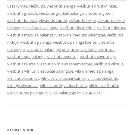
uzsakymas
,
viešbutis
,
viesbutis alanga
,
viešbutis druskininkai
,
viešbutis gradiali
,
viesbutis gradiali palanga
,
viesbutis green
,
viesbutis kaunas
,
viesbutis kaune
,
viešbutis kerpė
,
viesbutis kerpe
palangoje
,
viešbutis klaipėda
,
viešbutis klaipėdoje
,
viešbutis lietuva
,
viesbutis meduza palanga
,
viesbutis meduza palangoje
,
viešbutis
nidoje
,
viešbutis palanga
,
viesbutis palanga kainos
,
viešbutis
palangoje
,
viesbutis palangoje prie juros
,
viesbutis prie juros
,
viesbutis spa palanga
,
viesbutis sventoji
,
viesbutis sventojoje
,
viesbutis tauras
,
viesbutis vilniaus senamiestyje
,
viešbutis vilniuje
,
viešbutis vilnius
,
viezbuciai palangoje
,
vila diemedis palanga
,
vilniaus viesbuciai
,
vilniaus viesbuciai kainos
,
vilniaus viesbutis
,
vilniuje viesbuciai
,
vilnius hotel
,
vilnius hotels
,
vilnius viešbučiai
,
vilos nuoma palangoje
,
vilos palangoje
on
2014/11/13
.
PASIDALINIMUI