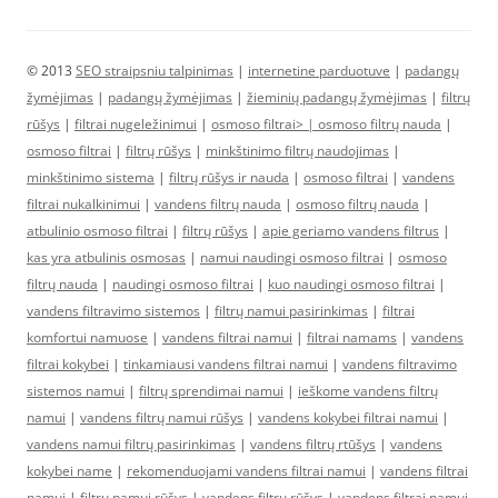
© 2013
SEO straipsniu talpinimas
|
internetine parduotuve
|
padangų
žymėjimas
|
padangų žymėjimas
|
žieminių padangų žymėjimas
|
filtrų
rūšys
|
filtrai nugeležinimui
|
osmoso filtrai> |
osmoso filtrų nauda
|
osmoso filtrai
|
filtrų rūšys
|
minkštinimo filtrų naudojimas
|
minkštinimo sistema
|
filtrų rūšys ir nauda
|
osmoso filtrai
|
vandens
filtrai nukalkinimui
|
vandens filtrų nauda
|
osmoso filtrų nauda
|
atbulinio osmoso filtrai
|
filtrų rūšys
|
apie geriamo vandens filtrus
|
kas yra atbulinis osmosas
|
namui naudingi osmoso filtrai
|
osmoso
filtrų nauda
|
naudingi osmoso filtrai
|
kuo naudingi osmoso filtrai
|
vandens filtravimo sistemos
|
filtrų namui pasirinkimas
|
filtrai
komfortui namuose
|
vandens filtrai namui
|
filtrai namams
|
vandens
filtrai kokybei
|
tinkamiausi vandens filtrai namui
|
vandens filtravimo
sistemos namui
|
filtrų sprendimai namui
|
ieškome vandens filtrų
namui
|
vandens filtrų namui rūšys
|
vandens kokybei filtrai namui
|
vandens namui filtrų pasirinkimas
|
vandens filtrų rtūšys
|
vandens
kokybei name
|
rekomenduojami vandens filtrai namui
|
vandens filtrai
namui
|
filtrų namui rūšys
|
vandens filtrų rūšys
|
vandens filtrai namui