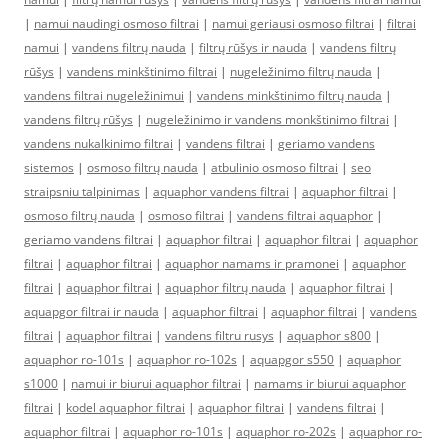
|
namui naudingi osmoso filtrai
|
namui geriausi osmoso filtrai
|
filtrai
namui
|
vandens filtrų nauda
|
filtrų rūšys ir nauda
|
vandens filtrų
rūšys
|
vandens minkštinimo filtrai
|
nugeležinimo filtrų nauda
|
vandens filtrai nugeležinimui
|
vandens minkštinimo filtrų nauda
|
vandens filtrų rūšys
|
nugeležinimo ir vandens monkštinimo filtrai
|
vandens nukalkinimo filtrai
|
vandens filtrai
|
geriamo vandens
sistemos
|
osmoso filtrų nauda
|
atbulinio osmoso filtrai
|
seo
straipsniu talpinimas
|
aquaphor vandens filtrai
|
aquaphor filtrai
|
osmoso filtrų nauda
|
osmoso filtrai
|
vandens filtrai aquaphor
|
geriamo vandens filtrai
|
aquaphor filtrai
|
aquaphor filtrai
|
aquaphor
filtrai
|
aquaphor filtrai
|
aquaphor namams ir pramonei
|
aquaphor
filtrai
|
aquaphor filtrai
|
aquaphor filtrų nauda
|
aquaphor filtrai
|
aquapgor filtrai ir nauda
|
aquaphor filtrai
|
aquaphor filtrai
|
vandens
filtrai
|
aquaphor filtrai
|
vandens filtru rusys
|
aquaphor s800
|
aquaphor ro-101s
|
aquaphor ro-102s
|
aquapgor s550
|
aquaphor
s1000
|
namui ir biurui aquaphor filtrai
|
namams ir biurui aquaphor
filtrai
|
kodel aquaphor filtrai
|
aquaphor filtrai
|
vandens filtrai
|
aquaphor filtrai
|
aquaphor ro-101s
|
aquaphor ro-202s
|
aquaphor ro-