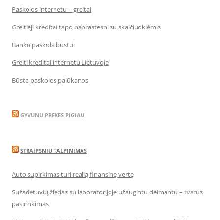
Paskolos internetu – greitai
Greitieji kreditai tapo paprastesni su skaičiuoklėmis
Banko paskola būstui
Greiti kreditai internetu Lietuvoje
Būsto paskolos palūkanos
GYVUNU PREKES PIGIAU
STRAIPSNIU TALPINIMAS
Auto supirkimas turi realią finansinę vertę
Sužadėtuvių žiedas su laboratorijoje užaugintu deimantu – tvarus
pasirinkimas