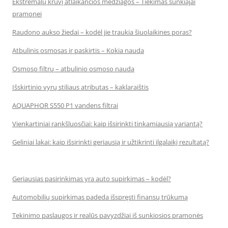
Ekstremalų krūvį atlaikančios medžiagos – Tiekimas sunkiajai
pramonei
Raudono aukso žiedai – kodėl jie traukia šiuolaikines poras?
Atbulinis osmosas ir paskirtis – Kokia nauda
Osmoso filtrų – atbulinio osmoso nauda
Išskirtinio vyrų stiliaus atributas – kaklaraištis
AQUAPHOR S550 P1 vandens filtrai
Vienkartiniai rankšluosčiai: kaip išsirinkti tinkamiausią variantą?
Geliniai lakai: kaip išsirinkti geriausią ir užtikrinti ilgalaikį rezultatą?
Geriausias pasirinkimas yra auto supirkimas – kodėl?
Automobilių supirkimas padeda išspręsti finansų trūkumą
Tekinimo paslaugos ir realūs pavyzdžiai iš sunkiosios pramonės