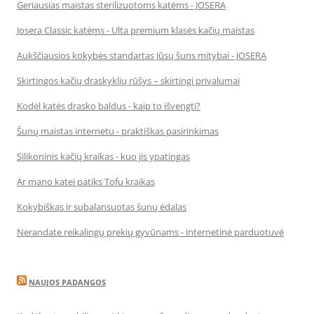
Geriausias maistas sterilizuotoms katėms - JOSERA
Josera Classic katėms - Ulta premium klasės kačių maistas
Aukščiausios kokybės standartas Jūsų šuns mitybai - JOSERA
Skirtingos kačių draskyklių rūšys – skirtingi privalumai
Kodėl katės drasko baldus - kaip to išvengti?
Šunų maistas internetu - praktiškas pasirinkimas
Silikoninis kačių kraikas - kuo jis ypatingas
Ar mano katei patiks Tofu kraikas
Kokybiškas ir subalansuotas šunų ėdalas
Nerandate reikalingų prekių gyvūnams - internetinė parduotuvė
NAUJOS PADANGOS