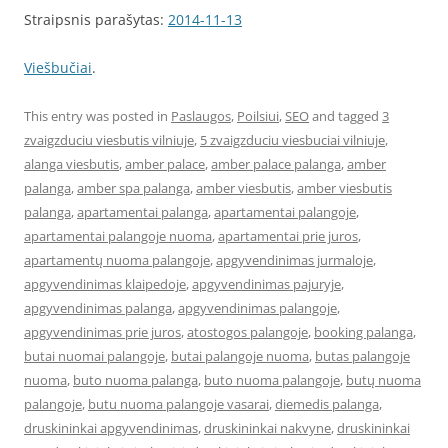
Straipsnis parašytas:
2014-11-13
Viešbučiai
.
This entry was posted in
Paslaugos
,
Poilsiui
,
SEO
and tagged
3
zvaigzduciu viesbutis vilniuje
,
5 zvaigzduciu viesbuciai vilniuje
,
alanga viesbutis
,
amber palace
,
amber palace palanga
,
amber
palanga
,
amber spa palanga
,
amber viesbutis
,
amber viesbutis
palanga
,
apartamentai palanga
,
apartamentai palangoje
,
apartamentai palangoje nuoma
,
apartamentai prie juros
,
apartamentų nuoma palangoje
,
apgyvendinimas jurmaloje
,
apgyvendinimas klaipedoje
,
apgyvendinimas pajuryje
,
apgyvendinimas palanga
,
apgyvendinimas palangoje
,
apgyvendinimas prie juros
,
atostogos palangoje
,
booking palanga
,
butai nuomai palangoje
,
butai palangoje nuoma
,
butas palangoje
nuoma
,
buto nuoma palanga
,
buto nuoma palangoje
,
butų nuoma
palangoje
,
butu nuoma palangoje vasarai
,
diemedis palanga
,
druskininkai apgyvendinimas
,
druskininkai nakvyne
,
druskininkai