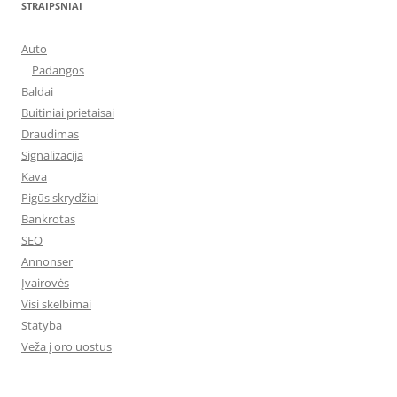
STRAIPSNIAI
Auto
Padangos
Baldai
Buitiniai prietaisai
Draudimas
Signalizacija
Kava
Pigūs skrydžiai
Bankrotas
SEO
Annonser
Įvairovės
Visi skelbimai
Statyba
Veža į oro uostus