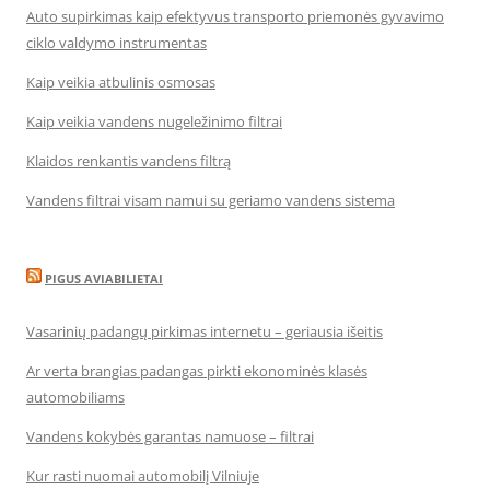
Auto supirkimas kaip efektyvus transporto priemonės gyvavimo
ciklo valdymo instrumentas
Kaip veikia atbulinis osmosas
Kaip veikia vandens nugeležinimo filtrai
Klaidos renkantis vandens filtrą
Vandens filtrai visam namui su geriamo vandens sistema
PIGUS AVIABILIETAI
Vasarinių padangų pirkimas internetu – geriausia išeitis
Ar verta brangias padangas pirkti ekonominės klasės
automobiliams
Vandens kokybės garantas namuose – filtrai
Kur rasti nuomai automobilį Vilniuje