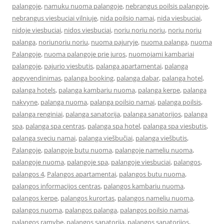
palangoje
,
namuku nuoma palangoje
,
nebrangus poilsis palangoje
,
nebrangus viesbuciai vilniuje
,
nida poilsio namai
,
nida viesbuciai
,
nidoje viesbuciai
,
nidos viesbuciai
,
noriu noriu noriu
,
noriu noriu
palanga
,
noriunoriu noriu
,
nuoma pajuryje
,
nuoma palanga
,
nuoma
Palangoje
,
nuoma palangoje prie juros
,
nuomojami kambariai
palangoje
,
pajurio viesbutis
,
palanga apartamentai
,
palanga
apgyvendinimas
,
palanga booking
,
palanga dabar
,
palanga hotel
,
palanga hotels
,
palanga kambariu nuoma
,
palanga kerpe
,
palanga
nakvyne
,
palanga nuoma
,
palanga poilsio namai
,
palanga poilsis
,
palanga renginiai
,
palanga sanatorija
,
palanga sanatorijos
,
palanga
spa
,
palanga spa centras
,
palanga spa hotel
,
palanga spa viesbutis
,
palanga sveciu namai
,
palanga viešbučiai
,
palanga viešbutis
,
Palangoje
,
palangoje butu nuoma
,
palangoje nameliu nuoma
,
palangoje nuoma
,
palangoje spa
,
palangoje viesbuciai
,
palangos
,
palangos 4
,
Palangos apartamentai
,
palangos butu nuoma
,
palangos informacijos centras
,
palangos kambariu nuoma
,
palangos kerpe
,
palangos kurortas
,
palangos nameliu nuoma
,
palangos nuoma
,
palangos palanga
,
palangos poilsio namai
,
palangos ramybe
,
palangos sanatorija
,
palangos sanatorijos
,