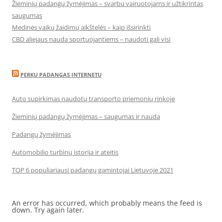
Žieminių padangų žymėjimas – svarbu vairuotojams ir užtikrintas
saugumas
Medinės vaikų žaidimų aikštelės – kaip išsirinkti
CBD aliejaus nauda sportuojantiems – naudoti gali visi
PERKU PADANGAS INTERNETU
Auto supirkimas naudotų transporto priemonių rinkoje
Žieminių padangų žymėjimas – saugumas ir nauda
Padangų žymėjimas
Automobilio turbinų istorija ir ateitis
TOP 6 populiariausi padangų gamintojai Lietuvoje 2021
An error has occurred, which probably means the feed is
down. Try again later.