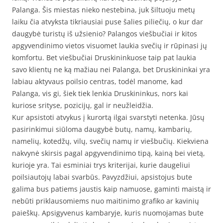
Palanga. Šis miestas nieko nestebina, juk šiltuoju metų
laiku čia atvyksta tikriausiai puse šalies piliečių, o kur dar
daugybė turistų iš užsienio? Palangos viešbučiai ir kitos
apgyvendinimo vietos visuomet laukia svečių ir rūpinasi jų
komfortu. Bet viešbučiai Druskininkuose taip pat laukia
savo klientų ne ką mažiau nei Palanga, bet Druskininkai yra
labiau aktyvaus poilsio centras, todėl manome, kad
Palanga, vis gi, šiek tiek lenkia Druskininkus, nors kai
kuriose srityse, pozicijų, gal ir neužleidžia.
Kur apsistoti atvykus į kurortą ilgai svarstyti netenka. Jūsų
pasirinkimui siūloma daugybė butų, namų, kambarių,
namelių, kotedžų, vilų, svečių namų ir viešbučių. Kiekviena
nakvynė skirsis pagal apgyvendinimo tipą, kainą bei vietą,
kurioje yra. Tai esminiai trys kriterijai, kurie daugeliui
poilsiautojų labai svarbūs. Pavyzdžiui, apsistojus bute
galima bus patiems jaustis kaip namuose, gaminti maistą ir
nebūti priklausomiems nuo maitinimo grafiko ar kavinių
paieškų. Apsigyvenus kambaryje, kuris nuomojamas bute