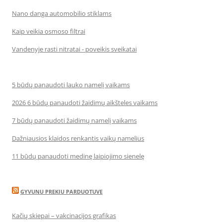
Nano danga automobilio stiklams
Kaip veikia osmoso filtrai
Vandenyje rasti nitratai - poveikis sveikatai
5 būdų panaudoti lauko namelį vaikams
2026 6 būdų panaudoti žaidimų aikšteles vaikams
7 būdų panaudoti žaidimų namelį vaikams
Dažniausios klaidos renkantis vaikų namelius
11 būdų panaudoti medinę laipiojimo sienelę
GYVUNU PREKIU PARDUOTUVE
Kačių skiepai – vakcinacijos grafikas