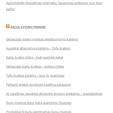
Automobilio draudimas internetu. Saugumas priklauso nuo Jūsų
pačių!
AKCIJA GYVUNU PREKEMS
Geriausias Josera maistas sterilizuotoms katėms
Augalinė alternatyva katėms – Tofu kraikas
Kačių kraiko rūšys – kokį parinkti katei
Geriausias kačių kraikas – kokios rūšies
Tofu kraikas katėms – kuo jis ypatingas
Perkant prekes gyvūnams galima sutaupyti
Ar naudinga naudotis akcijomis gyvūnų prekėmis – pastebėjimai
Šunų maistas daro įtaką augintinio išvaizdai
Produktai iš kurių gaminamas šunų maistas