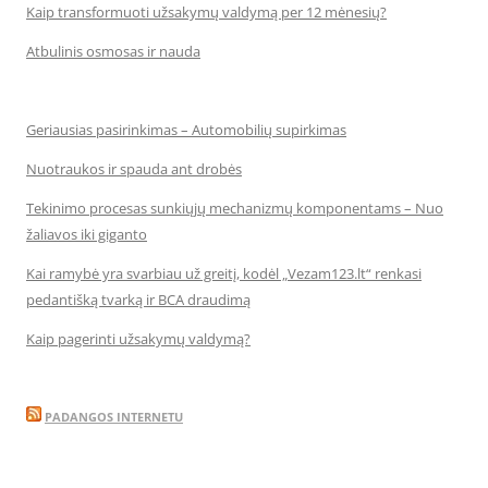
Kaip transformuoti užsakymų valdymą per 12 mėnesių?
Atbulinis osmosas ir nauda
Geriausias pasirinkimas – Automobilių supirkimas
Nuotraukos ir spauda ant drobės
Tekinimo procesas sunkiųjų mechanizmų komponentams – Nuo
žaliavos iki giganto
Kai ramybė yra svarbiau už greitį, kodėl „Vezam123.lt“ renkasi
pedantišką tvarką ir BCA draudimą
Kaip pagerinti užsakymų valdymą?
PADANGOS INTERNETU