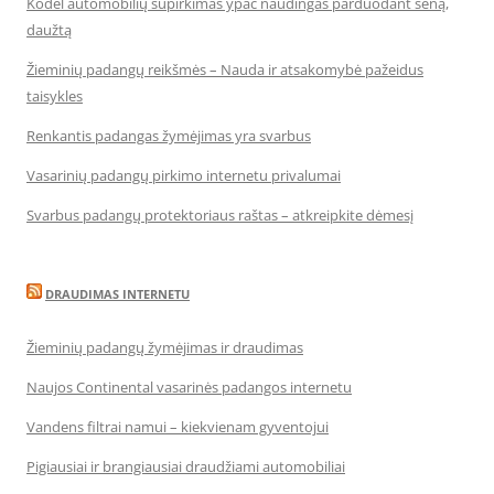
Kodėl automobilių supirkimas ypač naudingas parduodant seną,
daužtą
Žieminių padangų reikšmės – Nauda ir atsakomybė pažeidus
taisykles
Renkantis padangas žymėjimas yra svarbus
Vasarinių padangų pirkimo internetu privalumai
Svarbus padangų protektoriaus raštas – atkreipkite dėmesį
DRAUDIMAS INTERNETU
Žieminių padangų žymėjimas ir draudimas
Naujos Continental vasarinės padangos internetu
Vandens filtrai namui – kiekvienam gyventojui
Pigiausiai ir brangiausiai draudžiami automobiliai