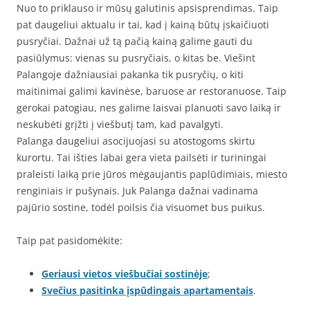
Nuo to priklauso ir mūsų galutinis apsisprendimas. Taip
pat daugeliui aktualu ir tai, kad į kainą būtų įskaičiuoti
pusryčiai. Dažnai už tą pačią kainą galime gauti du
pasiūlymus: vienas su pusryčiais, o kitas be. Viešint
Palangoje dažniausiai pakanka tik pusryčių, o kiti
maitinimai galimi kavinėse, baruose ar restoranuose. Taip
gerokai patogiau, nes galime laisvai planuoti savo laiką ir
neskubėti grįžti į viešbutį tam, kad pavalgyti.
Palanga daugeliui asocijuojasi su atostogoms skirtu
kurortu. Tai išties labai gera vieta pailsėti ir turiningai
praleisti laiką prie jūros mėgaujantis paplūdimiais, miesto
renginiais ir pušynais. Juk Palanga dažnai vadinama
pajūrio sostine, todėl poilsis čia visuomet bus puikus.
Taip pat pasidomėkite:
Geriausi vietos viešbučiai sostinėje
;
Svečius pasitinka įspūdingais apartamentais
.