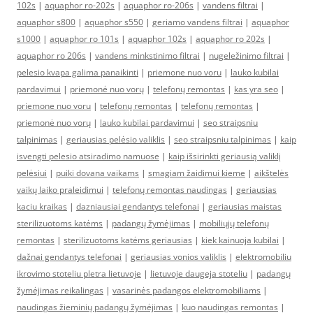
102s
|
aquaphor ro-202s
|
aquaphor ro-206s
|
vandens filtrai
|
aquaphor s800
|
aquaphor s550
|
geriamo vandens filtrai
|
aquaphor
s1000
|
aquaphor ro 101s
|
aquaphor 102s
|
aquaphor ro 202s
|
aquaphor ro 206s
|
vandens minkstinimo filtrai
|
nugeležinimo filtrai
|
pelesio kvapa galima panaikinti
|
priemone nuo voru
|
lauko kubilai
pardavimui
|
priemonė nuo vorų
|
telefonų remontas
|
kas yra seo
|
priemone nuo voru
|
telefonų remontas
|
telefonų remontas
|
priemonė nuo vorų
|
lauko kubilai pardavimui
|
seo straipsniu
talpinimas
|
geriausias pelėsio valiklis
|
seo straipsniu talpinimas
|
kaip
isvengti pelesio atsiradimo namuose
|
kaip išsirinkti geriausią valiklį
pelėsiui
|
puiki dovana vaikams
|
smagiam žaidimui kieme
|
aikštelės
vaikų laiko praleidimui
|
telefonų remontas naudingas
|
geriausias
kaciu kraikas
|
dazniausiai gendantys telefonai
|
geriausias maistas
sterilizuotoms katėms
|
padangų žymėjimas
|
mobiliųjų telefonų
remontas
|
sterilizuotoms katėms geriausias
|
kiek kainuoja kubilai
|
dažnai gendantys telefonai
|
geriausias vonios valiklis
|
elektromobiliu
ikrovimo stoteliu pletra lietuvoje
|
lietuvoje daugeja stoteliu
|
padangų
žymėjimas reikalingas
|
vasarinės padangos elektromobiliams
|
naudingas žieminių padangų žymėjimas
|
kuo naudingas remontas
|