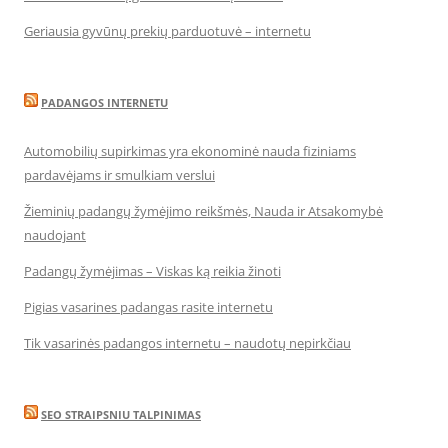
Geriausia gyvūnų prekių parduotuvė – internetu
PADANGOS INTERNETU
Automobilių supirkimas yra ekonominė nauda fiziniams
pardavėjams ir smulkiam verslui
Žieminių padangų žymėjimo reikšmės, Nauda ir Atsakomybė
naudojant
Padangų žymėjimas – Viskas ką reikia žinoti
Pigias vasarines padangas rasite internetu
Tik vasarinės padangos internetu – naudotų nepirkčiau
SEO STRAIPSNIU TALPINIMAS