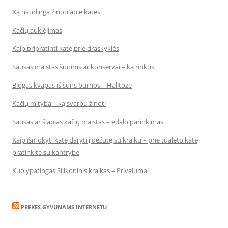
Ką naudinga žinoti apie kates
Kačių auklėjimas
Kaip pripratinti katę prie draskyklės
Sausas maistas šunims ar konservai – ką rinktis
Blogas kvapas iš šuns burnos – Halitozė
Kačių mityba – ką svarbu žinoti
Sausas ar šlapias kačių maistas – ėdalo parinkimas
Kaip išmokyti katę daryti į dėžutę su kraiku – prie tualeto katę
pratinkite su kantrybe
Kuo ypatingas Silikoninis kraikas – Privalumai
PREKES GYVUNAMS INTERNETU