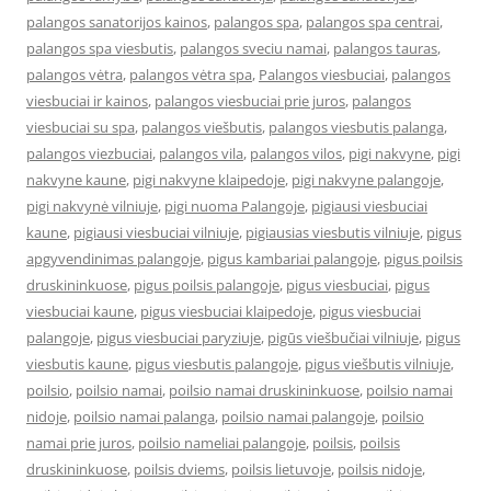
palangos sanatorijos kainos
,
palangos spa
,
palangos spa centrai
,
palangos spa viesbutis
,
palangos sveciu namai
,
palangos tauras
,
palangos vėtra
,
palangos vėtra spa
,
Palangos viesbuciai
,
palangos
viesbuciai ir kainos
,
palangos viesbuciai prie juros
,
palangos
viesbuciai su spa
,
palangos viešbutis
,
palangos viesbutis palanga
,
palangos viezbuciai
,
palangos vila
,
palangos vilos
,
pigi nakvyne
,
pigi
nakvyne kaune
,
pigi nakvyne klaipedoje
,
pigi nakvyne palangoje
,
pigi nakvynė vilniuje
,
pigi nuoma Palangoje
,
pigiausi viesbuciai
kaune
,
pigiausi viesbuciai vilniuje
,
pigiausias viesbutis vilniuje
,
pigus
apgyvendinimas palangoje
,
pigus kambariai palangoje
,
pigus poilsis
druskininkuose
,
pigus poilsis palangoje
,
pigus viesbuciai
,
pigus
viesbuciai kaune
,
pigus viesbuciai klaipedoje
,
pigus viesbuciai
palangoje
,
pigus viesbuciai paryziuje
,
pigūs viešbučiai vilniuje
,
pigus
viesbutis kaune
,
pigus viesbutis palangoje
,
pigus viešbutis vilniuje
,
poilsio
,
poilsio namai
,
poilsio namai druskininkuose
,
poilsio namai
nidoje
,
poilsio namai palanga
,
poilsio namai palangoje
,
poilsio
namai prie juros
,
poilsio nameliai palangoje
,
poilsis
,
poilsis
druskininkuose
,
poilsis dviems
,
poilsis lietuvoje
,
poilsis nidoje
,