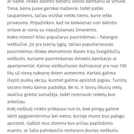
ar name, reikės dalintis bendru vonios kambariu ar virtuve.
Tiesa, kaina juose gerokai mažesnė, todėl patiks
taupantiems, tačiau visiškai netiks tiems, kurie ieško
privatumo. Pripažinkim, kad ne kiekvienas nori dalintis
virtuve ar vonia su nepažįstamais žmonėmis.
Kokio miesto? Kitas populiarus pasirinkimas – Palangos
viešbučiai. Jie yra įvairių lygių, tačiau populiariausias
pasirinkimas išlieka ekonominės klasės trijų žvaigždučių
viešbutis, kuriame pasirenkamas dvivietis kambarys ar
apartamentai. Kainos viešbučiuose dažniausiai yra nuo 100
litų už vieną nakvynę dviem asmenims. Kartais galima
išvysti puikių akcijų, kuomet galima apsistoti pigiau. Turistų
sezono metu kainos padidėja. Be to, ir laisvų likusių vietų
skaičius greitai sumažėja, todėl rezervuoti reikėtų kuo
anksčiau.
Kokį viešbutį rinktis priklauso nuo to, kiek pinigų galime
skirti apgyvendinimui bei vietos, kurioje mums bus patogu
apsistoti. Galbūt mus domina kuo arčiau paplūdimio
esantis, ar šalia patinkančio restorano įkurtas viešbutis.