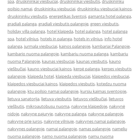
spa
,
druskininkai viesbuciai
,
druskininkai viesbutis
,
druskininku
poilsio namai
,
druskininku viesbuciai
,
druskininku viesbuciai kainos
,
druskininku viesbutis
,
energetikas šventoji
,
gamanta hotel palanga
,
gradiali palanga
,
gradiali viesbutis palangoje
,
green viesbutis
,
holiday villa palanga
,
hotel klaipeda
,
hotel palanga
,
hotel palanga
spa
,
hotel vilnius
,
hotels in palanga
,
hotels in vilnius
,
info hotel
palanga
,
jurmala viesbuciai
,
kainos palangoje
,
kambariai Palangoje
,
kambario nuoma palangoje
,
kambariu nuoma palanga
,
kambariu
nuoma Palangoje
,
kaunas viesbuciai
,
kaunas viesbutis
,
kauno
viešbučiai
,
kauno viesbuciai kainos
,
kerpė palanga
,
kerpes viesbutis
palangoje
,
klaipeda hotel
,
klaipeda viesbuciai
,
klaipedos viesbuciai
,
klaipedos viesbuciai kainos
,
klaipedos viesbutis
,
kotedzu nuoma
palangoje
,
ktu poilsio namai palangoje
,
kursiu kaimas sventojoje
,
lietuva sanatorija
,
lietuva viesbutis
,
lietuvos viešbučiai
,
lietuvos
viešbutis
,
mikroautobusu nuoma
,
nakvyne klaipedoje
,
nakvynė
nidoje
,
nakvyne pajuryje
,
nakvyne palanga
,
nakvyne palangoje
,
nakvyne prie juros
,
nakvyne vilniuje
,
nakvynes namai palangoje
,
nakvynes palangoje
,
namai palangoje
,
namas palangoje
,
namelių
nuoma palangoje
,
namo nuoma palangoje
,
namu nuoma