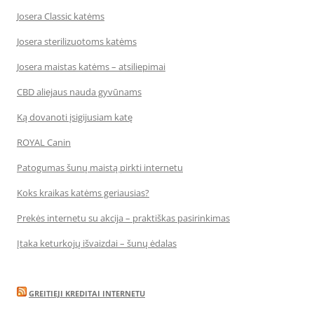
Josera Classic katėms
Josera sterilizuotoms katėms
Josera maistas katėms – atsiliepimai
CBD aliejaus nauda gyvūnams
Ką dovanoti įsigijusiam katę
ROYAL Canin
Patogumas šunų maistą pirkti internetu
Koks kraikas katėms geriausias?
Prekės internetu su akcija – praktiškas pasirinkimas
Įtaka keturkojų išvaizdai – šunų ėdalas
GREITIEJI KREDITAI INTERNETU