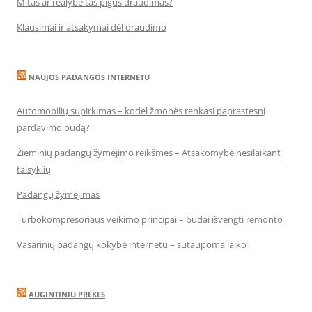
Mitas ar realybė tas pigus draudimas?
Klausimai ir atsakymai dėl draudimo
NAUJOS PADANGOS INTERNETU
Automobilių supirkimas – kodėl žmonės renkasi paprastesnį
pardavimo būdą?
Žieminių padangų žymėjimo reikšmės – Atsakomybė nesilaikant
taisyklių
Padangų žymėjimas
Turbokompresoriaus veikimo principai – būdai išvengti remonto
Vasarinių padangų kokybė internetu – sutaupoma laiko
AUGINTINIU PREKES