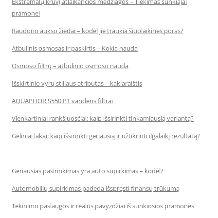
Ekstremalų krūvį atlaikančios medžiagos – Tiekimas sunkiajai
pramonei
Raudono aukso žiedai – kodėl jie traukia šiuolaikines poras?
Atbulinis osmosas ir paskirtis – Kokia nauda
Osmoso filtrų – atbulinio osmoso nauda
Išskirtinio vyrų stiliaus atributas – kaklaraištis
AQUAPHOR S550 P1 vandens filtrai
Vienkartiniai rankšluosčiai: kaip išsirinkti tinkamiausią variantą?
Geliniai lakai: kaip išsirinkti geriausią ir užtikrinti ilgalaikį rezultatą?
Geriausias pasirinkimas yra auto supirkimas – kodėl?
Automobilių supirkimas padeda išspręsti finansų trūkumą
Tekinimo paslaugos ir realūs pavyzdžiai iš sunkiosios pramonės