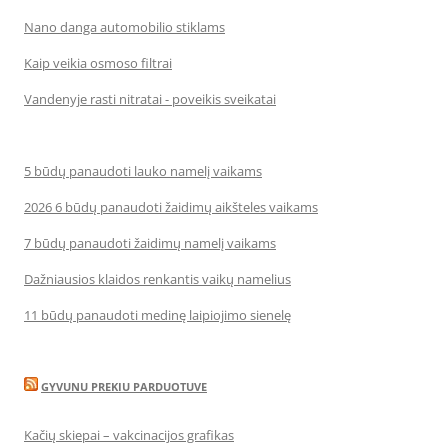
Nano danga automobilio stiklams
Kaip veikia osmoso filtrai
Vandenyje rasti nitratai - poveikis sveikatai
5 būdų panaudoti lauko namelį vaikams
2026 6 būdų panaudoti žaidimų aikšteles vaikams
7 būdų panaudoti žaidimų namelį vaikams
Dažniausios klaidos renkantis vaikų namelius
11 būdų panaudoti medinę laipiojimo sienelę
GYVUNU PREKIU PARDUOTUVE
Kačių skiepai – vakcinacijos grafikas