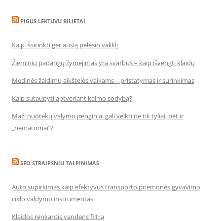
PIGUS LEKTUVU BILIETAI
Kaip išsirinkti geriausią pelėsio valiklį
Žieminių padangų žymėjimas yra svarbus – kaip išvengti klaidų
Medinės žaidimų aikštelės vaikams – pristatymas ir surinkimas
Kaip sutaupyti aptveriant kaimo sodybą?
Maži nuotekų valymo įrenginiai gali veikti ne tik tyliai, bet ir
„nematomai‘‘?
SEO STRAIPSNIU TALPINIMAS
Auto supirkimas kaip efektyvus transporto priemonės gyvavimo
ciklo valdymo instrumentas
Klaidos renkantis vandens filtrą