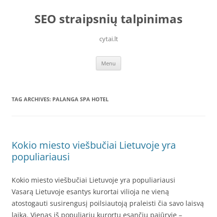
Skip
to
SEO straipsnių talpinimas
content
cytai.lt
Menu
TAG ARCHIVES:
PALANGA SPA HOTEL
Kokio miesto viešbučiai Lietuvoje yra
populiariausi
Kokio miesto viešbučiai Lietuvoje yra populiariausi
Vasarą Lietuvoje esantys kurortai vilioja ne vieną
atostogauti susirengusį poilsiautoją praleisti čia savo laisvą
laiką. Vienas iš populiarių kurortų esančių pajūryje –