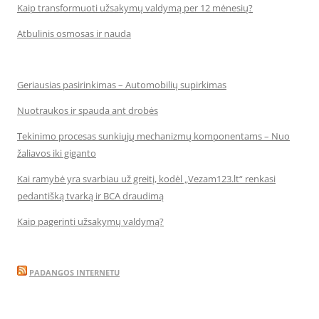
Kaip transformuoti užsakymų valdymą per 12 mėnesių?
Atbulinis osmosas ir nauda
Geriausias pasirinkimas – Automobilių supirkimas
Nuotraukos ir spauda ant drobės
Tekinimo procesas sunkiųjų mechanizmų komponentams – Nuo
žaliavos iki giganto
Kai ramybė yra svarbiau už greitį, kodėl „Vezam123.lt“ renkasi
pedantišką tvarką ir BCA draudimą
Kaip pagerinti užsakymų valdymą?
PADANGOS INTERNETU