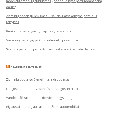
Kodėl automobilių supirkimas ypač naudingas parduodant seną,
daužtą
Žieminių padangų reikšmės – Nauda ir atsakomybė pažeidus
taisykles
Renkantis padangas žymėjimas yra svarbus
Vasarinių padangų pirkimo internetu privalumai
Svarbus padangų protektoriaus raštas – atkreipkite dėmesį
DRAUDIMAS INTERNETU
Žieminių padangų žymėjimas ir draudimas
Naujos Continental vasarinės padangos internetu
Vandens filtrai namui – kiekvienam gyventojui
Pigiausiai ir brangiausiai draudžiami automobiliai