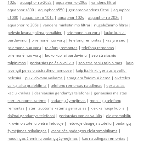
102s
|
aquaphor ro-202s
|
aquaphor ro-206s
|
vandens filtrai
|
aquaphor s800
|
aquaphor s550
|
geriamo vandens filtrai
|
aquaphor
s1000
|
aquaphor ro 101s
|
aquaphor 102s
|
aquaphor ro 202s
|
aquaphor ro 206s
|
vandens minkstinimo filtrai
|
nugeležinimo filtrai
|
pelesio kvapa galima panaikinti
|
priemone nuo voru
|
lauko kubilai
pardavimui
|
priemonė nuo vorų
|
telefonų remontas
|
kas yra seo
|
priemone nuo voru
|
telefonų remontas
|
telefonų remontas
|
priemonė nuo vorų
|
lauko kubilai pardavimui
|
seo straipsniu
talpinimas
|
geriausias pelėsio valiklis
|
seo straipsniu talpinimas
|
kaip
isvengti pelesio atsiradimo namuose
|
kaip išsirinkti geriausią valiklį
pelėsiui
|
puiki dovana vaikams
|
smagiam žaidimui kieme
|
aikštelės
vaikų laiko praleidimui
|
telefonų remontas naudingas
|
geriausias
kaciu kraikas
|
dazniausiai gendantys telefonai
|
geriausias maistas
sterilizuotoms katėms
|
padangų žymėjimas
|
mobiliųjų telefonų
remontas
|
sterilizuotoms katėms geriausias
|
kiek kainuoja kubilai
|
dažnai gendantys telefonai
|
geriausias vonios valiklis
|
elektromobiliu
ikrovimo stoteliu pletra lietuvoje
|
lietuvoje daugeja stoteliu
|
padangų
žymėjimas reikalingas
|
vasarinės padangos elektromobiliams
|
naudingas žieminių padangų žymėjimas
|
kuo naudingas remontas
|