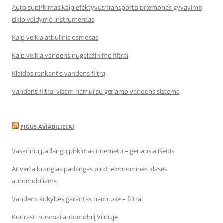
Auto supirkimas kaip efektyvus transporto priemonės gyvavimo
ciklo valdymo instrumentas
Kaip veikia atbulinis osmosas
Kaip veikia vandens nugeležinimo filtrai
Klaidos renkantis vandens filtrą
Vandens filtrai visam namui su geriamo vandens sistema
PIGUS AVIABILIETAI
Vasarinių padangų pirkimas internetu – geriausia išeitis
Ar verta brangias padangas pirkti ekonominės klasės
automobiliams
Vandens kokybės garantas namuose – filtrai
Kur rasti nuomai automobilį Vilniuje