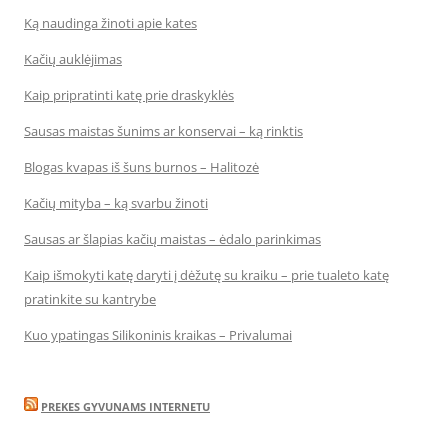
Ką naudinga žinoti apie kates
Kačių auklėjimas
Kaip pripratinti katę prie draskyklės
Sausas maistas šunims ar konservai – ką rinktis
Blogas kvapas iš šuns burnos – Halitozė
Kačių mityba – ką svarbu žinoti
Sausas ar šlapias kačių maistas – ėdalo parinkimas
Kaip išmokyti katę daryti į dėžutę su kraiku – prie tualeto katę
pratinkite su kantrybe
Kuo ypatingas Silikoninis kraikas – Privalumai
PREKES GYVUNAMS INTERNETU