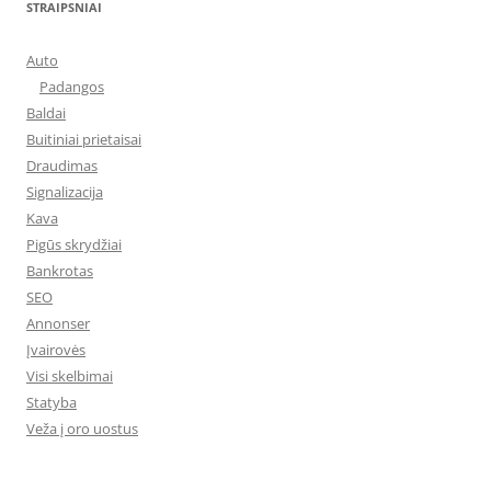
STRAIPSNIAI
Auto
Padangos
Baldai
Buitiniai prietaisai
Draudimas
Signalizacija
Kava
Pigūs skrydžiai
Bankrotas
SEO
Annonser
Įvairovės
Visi skelbimai
Statyba
Veža į oro uostus