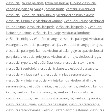
viesbuciai
,
tauras palanga
,
trakai viesbuciai
,
turkijos viesbuciai
,
vanagupe palanga
,
vanagupės viešbutis
,
ventspilis viesbuciai
,
viesbuciai
,
viesbuciai druskininkai
,
viešbučiai druskininkuose
,
viesbuciai jurmaloje
,
viesbuciai kaunas
,
viešbučiai kaune
,
viesbuciai
kaune kainos
,
viesbuciai klaipeda
,
viešbučiai klaipėdoje
,
viesbuciai
klaipedoje kainos
,
viešbučiai lietuvoje
,
viesbuciai londone
,
viešbučiai nidoje
,
viešbučiai palanga
,
viesbuciai palangoj
,
viesbuciai
Palangoje
,
viesbuciai palangoje akcija
,
viesbuciai palangoje akcijos
,
viesbuciai palangoje kainos
,
viesbuciai palangoje su spa
,
viesbuciai
paryziuje
,
viesbuciai prie juros
,
viesbuciai romoje
,
viesbuciai ryga
,
viesbuciai rygoje
,
viešbučiai šiauliuose
,
viesbuciai stokholme
,
viešbučiai šventojoje
,
viesbuciai trakuose
,
viesbuciai varsuvoje
,
viesbuciai vilniaus centre
,
viesbuciai vilniaus senamiestyje
,
viešbučiai vilniuje
,
viesbuciai vilniuje kainos
,
viesbuciai vilniuje
senamiestyje
,
viešbučiai vilnius
,
viesbuciu kainos
,
viesbuciu kainos
kaune
,
viesbuciu kainos palangoje
,
viesbuciu kainos vilniuje
,
viesbuciu nuoma
,
viesbuciu nuoma palangoje
,
viesbuciu paieska
,
viesbuciu pasiulymai
,
viesbuciu paslaugos
,
viešbučių rezervacija
,
viešbučių rezervavimas
,
viesbuciu rezervavimo sistemos
,
viesbuciu