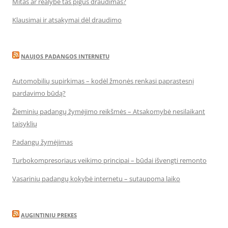
Mitas ar realybė tas pigus draudimas?
Klausimai ir atsakymai dėl draudimo
NAUJOS PADANGOS INTERNETU
Automobilių supirkimas – kodėl žmonės renkasi paprastesnį
pardavimo būdą?
Žieminių padangų žymėjimo reikšmės – Atsakomybė nesilaikant
taisyklių
Padangų žymėjimas
Turbokompresoriaus veikimo principai – būdai išvengti remonto
Vasarinių padangų kokybė internetu – sutaupoma laiko
AUGINTINIU PREKES