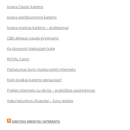
Josera Classic katėms
Josera sterilizuotoms katėms
Josera maistas katėms – atsiliepimai
CBD aliejaus nauda gyvūnams
Ką dovanoti įsigijusiam katę
ROYAL Canin
Patogumas šunų maistą pirkti internetu
Koks kraikas katėms geriausias?
Prekės internetu su akcija – praktiškas pasirinkimas
Įtaka keturkojų išvaizdai – šunų ėdalas
GREITIEJI KREDITAI INTERNETU