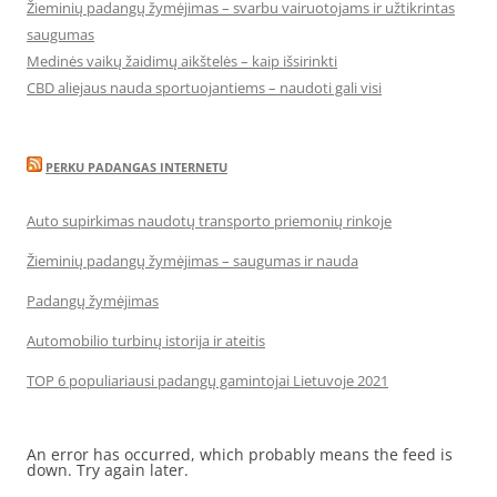
Žieminių padangų žymėjimas – svarbu vairuotojams ir užtikrintas
saugumas
Medinės vaikų žaidimų aikštelės – kaip išsirinkti
CBD aliejaus nauda sportuojantiems – naudoti gali visi
PERKU PADANGAS INTERNETU
Auto supirkimas naudotų transporto priemonių rinkoje
Žieminių padangų žymėjimas – saugumas ir nauda
Padangų žymėjimas
Automobilio turbinų istorija ir ateitis
TOP 6 populiariausi padangų gamintojai Lietuvoje 2021
An error has occurred, which probably means the feed is
down. Try again later.