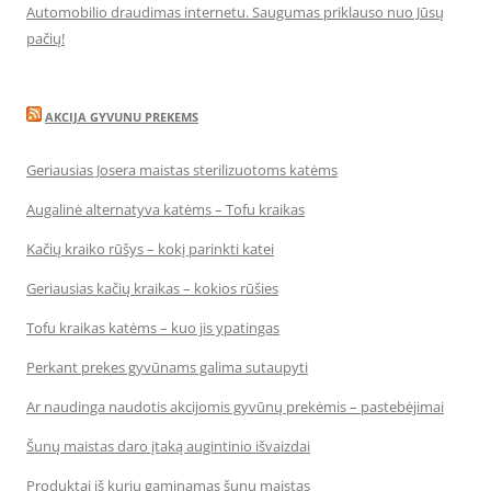
Automobilio draudimas internetu. Saugumas priklauso nuo Jūsų
pačių!
AKCIJA GYVUNU PREKEMS
Geriausias Josera maistas sterilizuotoms katėms
Augalinė alternatyva katėms – Tofu kraikas
Kačių kraiko rūšys – kokį parinkti katei
Geriausias kačių kraikas – kokios rūšies
Tofu kraikas katėms – kuo jis ypatingas
Perkant prekes gyvūnams galima sutaupyti
Ar naudinga naudotis akcijomis gyvūnų prekėmis – pastebėjimai
Šunų maistas daro įtaką augintinio išvaizdai
Produktai iš kurių gaminamas šunų maistas