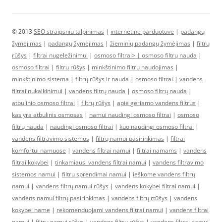
© 2013
SEO straipsniu talpinimas
|
internetine parduotuve
|
padangų
žymėjimas
|
padangų žymėjimas
|
žieminių padangų žymėjimas
|
filtrų
rūšys
|
filtrai nugeležinimui
|
osmoso filtrai> |
osmoso filtrų nauda
|
osmoso filtrai
|
filtrų rūšys
|
minkštinimo filtrų naudojimas
|
minkštinimo sistema
|
filtrų rūšys ir nauda
|
osmoso filtrai
|
vandens
filtrai nukalkinimui
|
vandens filtrų nauda
|
osmoso filtrų nauda
|
atbulinio osmoso filtrai
|
filtrų rūšys
|
apie geriamo vandens filtrus
|
kas yra atbulinis osmosas
|
namui naudingi osmoso filtrai
|
osmoso
filtrų nauda
|
naudingi osmoso filtrai
|
kuo naudingi osmoso filtrai
|
vandens filtravimo sistemos
|
filtrų namui pasirinkimas
|
filtrai
komfortui namuose
|
vandens filtrai namui
|
filtrai namams
|
vandens
filtrai kokybei
|
tinkamiausi vandens filtrai namui
|
vandens filtravimo
sistemos namui
|
filtrų sprendimai namui
|
ieškome vandens filtrų
namui
|
vandens filtrų namui rūšys
|
vandens kokybei filtrai namui
|
vandens namui filtrų pasirinkimas
|
vandens filtrų rtūšys
|
vandens
kokybei name
|
rekomenduojami vandens filtrai namui
|
vandens filtrai
namui
|
filtrų namui rūšys
|
vandens filtrų rūšys
|
vandens filtrai namui