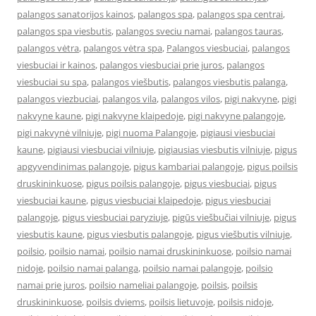
palangos sanatorijos kainos
,
palangos spa
,
palangos spa centrai
,
palangos spa viesbutis
,
palangos sveciu namai
,
palangos tauras
,
palangos vėtra
,
palangos vėtra spa
,
Palangos viesbuciai
,
palangos
viesbuciai ir kainos
,
palangos viesbuciai prie juros
,
palangos
viesbuciai su spa
,
palangos viešbutis
,
palangos viesbutis palanga
,
palangos viezbuciai
,
palangos vila
,
palangos vilos
,
pigi nakvyne
,
pigi
nakvyne kaune
,
pigi nakvyne klaipedoje
,
pigi nakvyne palangoje
,
pigi nakvynė vilniuje
,
pigi nuoma Palangoje
,
pigiausi viesbuciai
kaune
,
pigiausi viesbuciai vilniuje
,
pigiausias viesbutis vilniuje
,
pigus
apgyvendinimas palangoje
,
pigus kambariai palangoje
,
pigus poilsis
druskininkuose
,
pigus poilsis palangoje
,
pigus viesbuciai
,
pigus
viesbuciai kaune
,
pigus viesbuciai klaipedoje
,
pigus viesbuciai
palangoje
,
pigus viesbuciai paryziuje
,
pigūs viešbučiai vilniuje
,
pigus
viesbutis kaune
,
pigus viesbutis palangoje
,
pigus viešbutis vilniuje
,
poilsio
,
poilsio namai
,
poilsio namai druskininkuose
,
poilsio namai
nidoje
,
poilsio namai palanga
,
poilsio namai palangoje
,
poilsio
namai prie juros
,
poilsio nameliai palangoje
,
poilsis
,
poilsis
druskininkuose
,
poilsis dviems
,
poilsis lietuvoje
,
poilsis nidoje
,