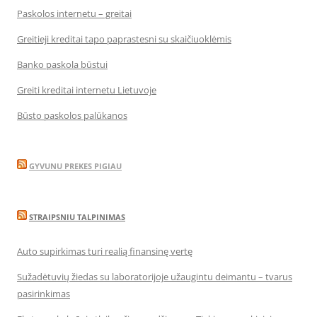
Paskolos internetu – greitai
Greitieji kreditai tapo paprastesni su skaičiuoklėmis
Banko paskola būstui
Greiti kreditai internetu Lietuvoje
Būsto paskolos palūkanos
GYVUNU PREKES PIGIAU
STRAIPSNIU TALPINIMAS
Auto supirkimas turi realią finansinę vertę
Sužadėtuvių žiedas su laboratorijoje užaugintu deimantu – tvarus
pasirinkimas