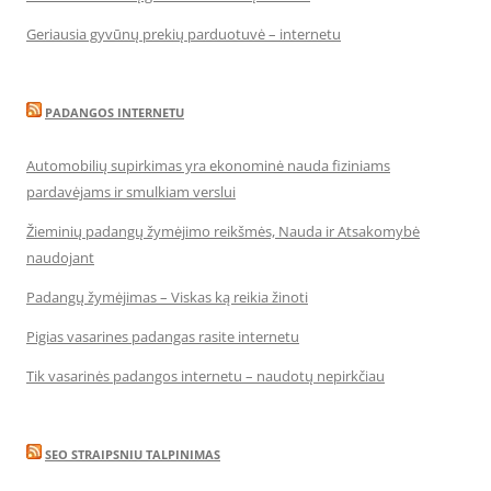
Geriausia gyvūnų prekių parduotuvė – internetu
PADANGOS INTERNETU
Automobilių supirkimas yra ekonominė nauda fiziniams
pardavėjams ir smulkiam verslui
Žieminių padangų žymėjimo reikšmės, Nauda ir Atsakomybė
naudojant
Padangų žymėjimas – Viskas ką reikia žinoti
Pigias vasarines padangas rasite internetu
Tik vasarinės padangos internetu – naudotų nepirkčiau
SEO STRAIPSNIU TALPINIMAS