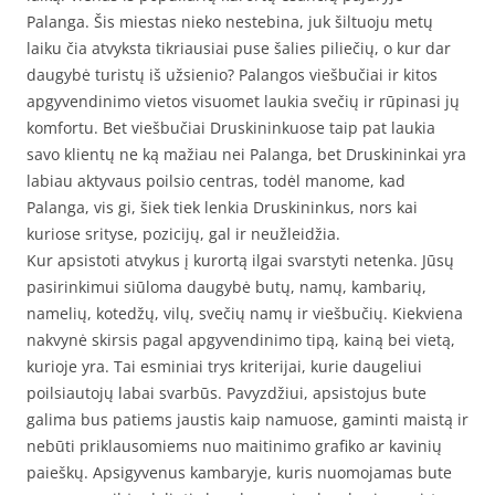
Palanga. Šis miestas nieko nestebina, juk šiltuoju metų
laiku čia atvyksta tikriausiai puse šalies piliečių, o kur dar
daugybė turistų iš užsienio? Palangos viešbučiai ir kitos
apgyvendinimo vietos visuomet laukia svečių ir rūpinasi jų
komfortu. Bet viešbučiai Druskininkuose taip pat laukia
savo klientų ne ką mažiau nei Palanga, bet Druskininkai yra
labiau aktyvaus poilsio centras, todėl manome, kad
Palanga, vis gi, šiek tiek lenkia Druskininkus, nors kai
kuriose srityse, pozicijų, gal ir neužleidžia.
Kur apsistoti atvykus į kurortą ilgai svarstyti netenka. Jūsų
pasirinkimui siūloma daugybė butų, namų, kambarių,
namelių, kotedžų, vilų, svečių namų ir viešbučių. Kiekviena
nakvynė skirsis pagal apgyvendinimo tipą, kainą bei vietą,
kurioje yra. Tai esminiai trys kriterijai, kurie daugeliui
poilsiautojų labai svarbūs. Pavyzdžiui, apsistojus bute
galima bus patiems jaustis kaip namuose, gaminti maistą ir
nebūti priklausomiems nuo maitinimo grafiko ar kavinių
paieškų. Apsigyvenus kambaryje, kuris nuomojamas bute