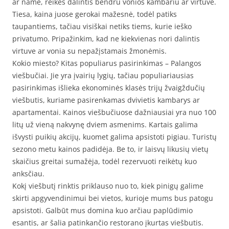
ar name, reikės dalintis bendru vonios kambariu ar virtuve.
Tiesa, kaina juose gerokai mažesnė, todėl patiks
taupantiems, tačiau visiškai netiks tiems, kurie ieško
privatumo. Pripažinkim, kad ne kiekvienas nori dalintis
virtuve ar vonia su nepažįstamais žmonėmis.
Kokio miesto? Kitas populiarus pasirinkimas – Palangos
viešbučiai. Jie yra įvairių lygių, tačiau populiariausias
pasirinkimas išlieka ekonominės klasės trijų žvaigždučių
viešbutis, kuriame pasirenkamas dvivietis kambarys ar
apartamentai. Kainos viešbučiuose dažniausiai yra nuo 100
litų už vieną nakvynę dviem asmenims. Kartais galima
išvysti puikių akcijų, kuomet galima apsistoti pigiau. Turistų
sezono metu kainos padidėja. Be to, ir laisvų likusių vietų
skaičius greitai sumažėja, todėl rezervuoti reikėtų kuo
anksčiau.
Kokį viešbutį rinktis priklauso nuo to, kiek pinigų galime
skirti apgyvendinimui bei vietos, kurioje mums bus patogu
apsistoti. Galbūt mus domina kuo arčiau paplūdimio
esantis, ar šalia patinkančio restorano įkurtas viešbutis.