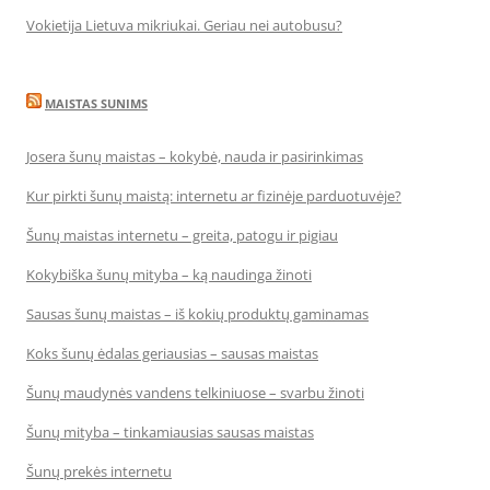
Vokietija Lietuva mikriukai. Geriau nei autobusu?
MAISTAS SUNIMS
Josera šunų maistas – kokybė, nauda ir pasirinkimas
Kur pirkti šunų maistą: internetu ar fizinėje parduotuvėje?
Šunų maistas internetu – greita, patogu ir pigiau
Kokybiška šunų mityba – ką naudinga žinoti
Sausas šunų maistas – iš kokių produktų gaminamas
Koks šunų ėdalas geriausias – sausas maistas
Šunų maudynės vandens telkiniuose – svarbu žinoti
Šunų mityba – tinkamiausias sausas maistas
Šunų prekės internetu