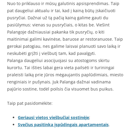
Nuo to priklauso ir mūsų galutinis apsisprendimas. Taip
pat daugeliui aktualu ir tai, kad į kainą būtų įskaičiuoti
pusryčiai. Dažnai už tą pačią kainą galime gauti du
pasiūlymus: vienas su pusryčiais, o kitas be. Viešint
Palangoje dažniausiai pakanka tik pusryčių, o kiti
maitinimai galimi kavinėse, baruose ar restoranuose. Taip
gerokai patogiau, nes galime laisvai planuoti savo laiką ir
neskubėti grįžti į viešbutį tam, kad pavalgyti.
Palanga daugeliui asocijuojasi su atostogoms skirtu
kurortu. Tai išties labai gera vieta pailsėti ir turiningai
praleisti laiką prie jūros mėgaujantis paplūdimiais, miesto
renginiais ir pušynais. Juk Palanga dažnai vadinama
pajūrio sostine, todėl poilsis čia visuomet bus puikus.
Taip pat pasidomėkite:
Geriausi vietos viešbučiai sostinėje
;
Svečius pasitinka įspūdingais apartamentais
.