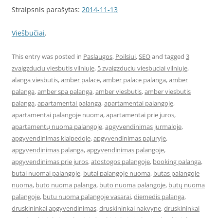
Straipsnis parašytas:
2014-11-13
Viešbučiai
.
This entry was posted in
Paslaugos
,
Poilsiui
,
SEO
and tagged
3
zvaigzduciu viesbutis vilniuje
,
5 zvaigzduciu viesbuciai vilniuje
,
alanga viesbutis
,
amber palace
,
amber palace palanga
,
amber
palanga
,
amber spa palanga
,
amber viesbutis
,
amber viesbutis
palanga
,
apartamentai palanga
,
apartamentai palangoje
,
apartamentai palangoje nuoma
,
apartamentai prie juros
,
apartamentų nuoma palangoje
,
apgyvendinimas jurmaloje
,
apgyvendinimas klaipedoje
,
apgyvendinimas pajuryje
,
apgyvendinimas palanga
,
apgyvendinimas palangoje
,
apgyvendinimas prie juros
,
atostogos palangoje
,
booking palanga
,
butai nuomai palangoje
,
butai palangoje nuoma
,
butas palangoje
nuoma
,
buto nuoma palanga
,
buto nuoma palangoje
,
butų nuoma
palangoje
,
butu nuoma palangoje vasarai
,
diemedis palanga
,
druskininkai apgyvendinimas
,
druskininkai nakvyne
,
druskininkai