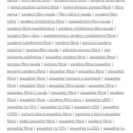
|
namui naudingi osmoso filtrai
|
namui geriausi osmoso filtrai
|
filtrai
namui
|
vandens filtrų nauda
|
filtrų rūšys ir nauda
|
vandens filtrų
rūšys
|
vandens minkštinimo filtrai
|
nugeležinimo filtrų nauda
|
vandens filtrai nugeležinimui
|
vandens minkštinimo filtrų nauda
|
vandens filtrų rūšys
|
nugeležinimo ir vandens monkštinimo filtrai
|
vandens nukalkinimo filtrai
|
vandens filtrai
|
geriamo vandens
sistemos
|
osmoso filtrų nauda
|
atbulinio osmoso filtrai
|
seo
straipsniu talpinimas
|
aquaphor vandens filtrai
|
aquaphor filtrai
|
osmoso filtrų nauda
|
osmoso filtrai
|
vandens filtrai aquaphor
|
geriamo vandens filtrai
|
aquaphor filtrai
|
aquaphor filtrai
|
aquaphor
filtrai
|
aquaphor filtrai
|
aquaphor namams ir pramonei
|
aquaphor
filtrai
|
aquaphor filtrai
|
aquaphor filtrų nauda
|
aquaphor filtrai
|
aquapgor filtrai ir nauda
|
aquaphor filtrai
|
aquaphor filtrai
|
vandens
filtrai
|
aquaphor filtrai
|
vandens filtru rusys
|
aquaphor s800
|
aquaphor ro-101s
|
aquaphor ro-102s
|
aquapgor s550
|
aquaphor
s1000
|
namui ir biurui aquaphor filtrai
|
namams ir biurui aquaphor
filtrai
|
kodel aquaphor filtrai
|
aquaphor filtrai
|
vandens filtrai
|
aquaphor filtrai
|
aquaphor ro-101s
|
aquaphor ro-202s
|
aquaphor ro-