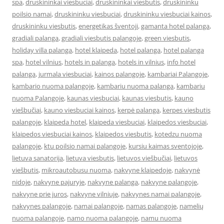
spa
,
druskininkai viesbuciai
,
druskininkai viesbutis
,
druskininku
poilsio namai
,
druskininku viesbuciai
,
druskininku viesbuciai kainos
,
druskininku viesbutis
,
energetikas šventoji
,
gamanta hotel palanga
,
gradiali palanga
,
gradiali viesbutis palangoje
,
green viesbutis
,
holiday villa palanga
,
hotel klaipeda
,
hotel palanga
,
hotel palanga
spa
,
hotel vilnius
,
hotels in palanga
,
hotels in vilnius
,
info hotel
palanga
,
jurmala viesbuciai
,
kainos palangoje
,
kambariai Palangoje
,
kambario nuoma palangoje
,
kambariu nuoma palanga
,
kambariu
nuoma Palangoje
,
kaunas viesbuciai
,
kaunas viesbutis
,
kauno
viešbučiai
,
kauno viesbuciai kainos
,
kerpė palanga
,
kerpes viesbutis
palangoje
,
klaipeda hotel
,
klaipeda viesbuciai
,
klaipedos viesbuciai
,
klaipedos viesbuciai kainos
,
klaipedos viesbutis
,
kotedzu nuoma
palangoje
,
ktu poilsio namai palangoje
,
kursiu kaimas sventojoje
,
lietuva sanatorija
,
lietuva viesbutis
,
lietuvos viešbučiai
,
lietuvos
viešbutis
,
mikroautobusu nuoma
,
nakvyne klaipedoje
,
nakvynė
nidoje
,
nakvyne pajuryje
,
nakvyne palanga
,
nakvyne palangoje
,
nakvyne prie juros
,
nakvyne vilniuje
,
nakvynes namai palangoje
,
nakvynes palangoje
,
namai palangoje
,
namas palangoje
,
namelių
nuoma palangoje
,
namo nuoma palangoje
,
namu nuoma