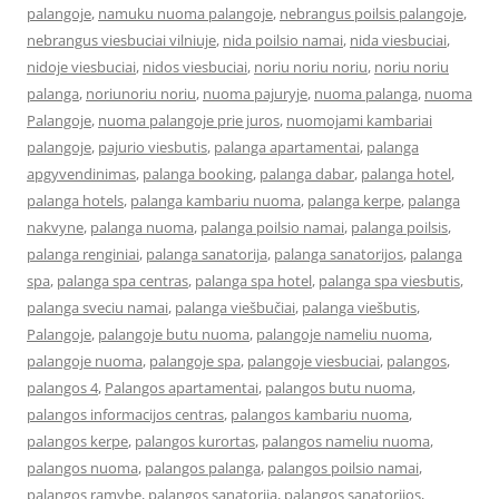
palangoje
,
namuku nuoma palangoje
,
nebrangus poilsis palangoje
,
nebrangus viesbuciai vilniuje
,
nida poilsio namai
,
nida viesbuciai
,
nidoje viesbuciai
,
nidos viesbuciai
,
noriu noriu noriu
,
noriu noriu
palanga
,
noriunoriu noriu
,
nuoma pajuryje
,
nuoma palanga
,
nuoma
Palangoje
,
nuoma palangoje prie juros
,
nuomojami kambariai
palangoje
,
pajurio viesbutis
,
palanga apartamentai
,
palanga
apgyvendinimas
,
palanga booking
,
palanga dabar
,
palanga hotel
,
palanga hotels
,
palanga kambariu nuoma
,
palanga kerpe
,
palanga
nakvyne
,
palanga nuoma
,
palanga poilsio namai
,
palanga poilsis
,
palanga renginiai
,
palanga sanatorija
,
palanga sanatorijos
,
palanga
spa
,
palanga spa centras
,
palanga spa hotel
,
palanga spa viesbutis
,
palanga sveciu namai
,
palanga viešbučiai
,
palanga viešbutis
,
Palangoje
,
palangoje butu nuoma
,
palangoje nameliu nuoma
,
palangoje nuoma
,
palangoje spa
,
palangoje viesbuciai
,
palangos
,
palangos 4
,
Palangos apartamentai
,
palangos butu nuoma
,
palangos informacijos centras
,
palangos kambariu nuoma
,
palangos kerpe
,
palangos kurortas
,
palangos nameliu nuoma
,
palangos nuoma
,
palangos palanga
,
palangos poilsio namai
,
palangos ramybe
,
palangos sanatorija
,
palangos sanatorijos
,