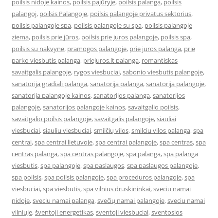
poilsis nidoje kainos
,
poilsis pajūryje
,
poilsis palanga
,
poilsis
palangoj
,
poilsis Palangoje
,
poilsis palangoje privatus sektorius
,
poilsis palangoje spa
,
poilsis palangoje su spa
,
poilsis palangoje
ziema
,
poilsis prie jūros
,
poilsis prie juros palangoje
,
poilsis spa
,
poilsis su nakvyne
,
pramogos palangoje
,
prie juros palanga
,
prie
parko viesbutis palanga
,
priejuros.lt palanga
,
romantiskas
savaitgalis palangoje
,
rygos viesbuciai
,
sabonio viesbutis palangoje
,
sanatorija gradiali palanga
,
sanatorija palanga
,
sanatorija palangoje
,
sanatorija palangoje kainos
,
sanatorijos palanga
,
sanatorijos
palangoje
,
sanatorijos palangoje kainos
,
savaitgalio poilsis
,
savaitgalio poilsis palangoje
,
savaitgalis palangoje
,
siauliai
viesbuciai
,
siauliu viesbuciai
,
smilčių vilos
,
smilciu vilos palanga
,
spa
centrai
,
spa centrai lietuvoje
,
spa centrai palangoje
,
spa centras
,
spa
centras palanga
,
spa centras palangoje
,
spa palanga
,
spa palanga
viesbutis
,
spa palangoje
,
spa paslaugos
,
spa paslaugos palangoje
,
spa poilsis
,
spa poilsis palangoje
,
spa proceduros palangoje
,
spa
viesbuciai
,
spa viesbutis
,
spa vilnius druskininkai
,
sveciu namai
nidoje
,
sveciu namai palanga
,
svečių namai palangoje
,
sveciu namai
vilniuje
,
šventoji energetikas
,
sventoji viesbuciai
,
sventosios