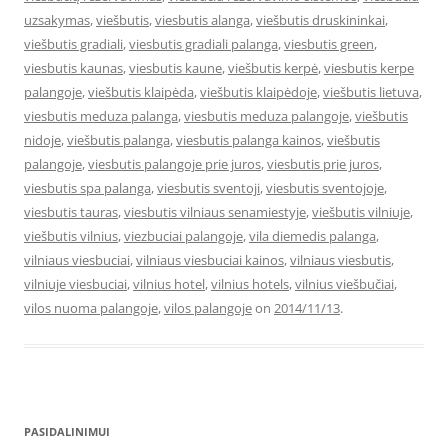
uzsakymas
,
viešbutis
,
viesbutis alanga
,
viešbutis druskininkai
,
viešbutis gradiali
,
viesbutis gradiali palanga
,
viesbutis green
,
viesbutis kaunas
,
viesbutis kaune
,
viešbutis kerpė
,
viesbutis kerpe
palangoje
,
viešbutis klaipėda
,
viešbutis klaipėdoje
,
viešbutis lietuva
,
viesbutis meduza palanga
,
viesbutis meduza palangoje
,
viešbutis
nidoje
,
viešbutis palanga
,
viesbutis palanga kainos
,
viešbutis
palangoje
,
viesbutis palangoje prie juros
,
viesbutis prie juros
,
viesbutis spa palanga
,
viesbutis sventoji
,
viesbutis sventojoje
,
viesbutis tauras
,
viesbutis vilniaus senamiestyje
,
viešbutis vilniuje
,
viešbutis vilnius
,
viezbuciai palangoje
,
vila diemedis palanga
,
vilniaus viesbuciai
,
vilniaus viesbuciai kainos
,
vilniaus viesbutis
,
vilniuje viesbuciai
,
vilnius hotel
,
vilnius hotels
,
vilnius viešbučiai
,
vilos nuoma palangoje
,
vilos palangoje
on
2014/11/13
.
PASIDALINIMUI