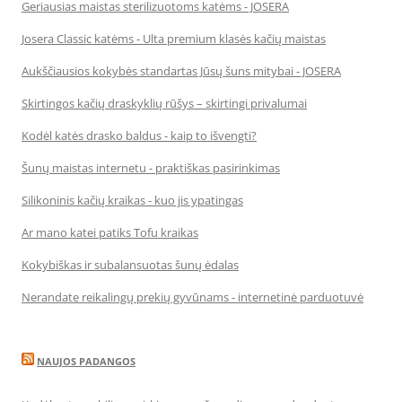
Geriausias maistas sterilizuotoms katėms - JOSERA
Josera Classic katėms - Ulta premium klasės kačių maistas
Aukščiausios kokybės standartas Jūsų šuns mitybai - JOSERA
Skirtingos kačių draskyklių rūšys – skirtingi privalumai
Kodėl katės drasko baldus - kaip to išvengti?
Šunų maistas internetu - praktiškas pasirinkimas
Silikoninis kačių kraikas - kuo jis ypatingas
Ar mano katei patiks Tofu kraikas
Kokybiškas ir subalansuotas šunų ėdalas
Nerandate reikalingų prekių gyvūnams - internetinė parduotuvė
NAUJOS PADANGOS