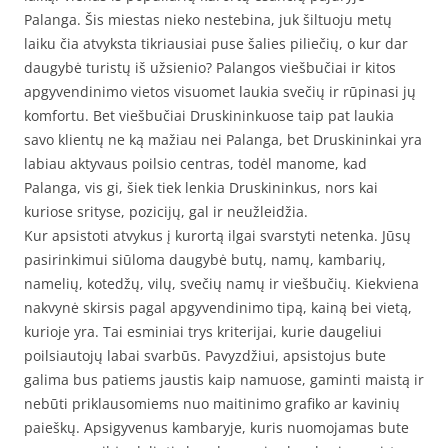
Palanga. Šis miestas nieko nestebina, juk šiltuoju metų
laiku čia atvyksta tikriausiai puse šalies piliečių, o kur dar
daugybė turistų iš užsienio? Palangos viešbučiai ir kitos
apgyvendinimo vietos visuomet laukia svečių ir rūpinasi jų
komfortu. Bet viešbučiai Druskininkuose taip pat laukia
savo klientų ne ką mažiau nei Palanga, bet Druskininkai yra
labiau aktyvaus poilsio centras, todėl manome, kad
Palanga, vis gi, šiek tiek lenkia Druskininkus, nors kai
kuriose srityse, pozicijų, gal ir neužleidžia.
Kur apsistoti atvykus į kurortą ilgai svarstyti netenka. Jūsų
pasirinkimui siūloma daugybė butų, namų, kambarių,
namelių, kotedžų, vilų, svečių namų ir viešbučių. Kiekviena
nakvynė skirsis pagal apgyvendinimo tipą, kainą bei vietą,
kurioje yra. Tai esminiai trys kriterijai, kurie daugeliui
poilsiautojų labai svarbūs. Pavyzdžiui, apsistojus bute
galima bus patiems jaustis kaip namuose, gaminti maistą ir
nebūti priklausomiems nuo maitinimo grafiko ar kavinių
paieškų. Apsigyvenus kambaryje, kuris nuomojamas bute