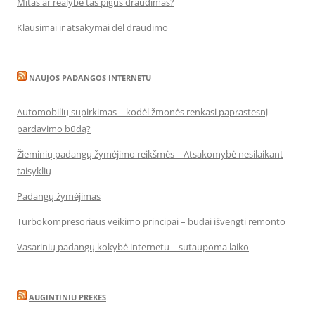
Mitas ar realybė tas pigus draudimas?
Klausimai ir atsakymai dėl draudimo
NAUJOS PADANGOS INTERNETU
Automobilių supirkimas – kodėl žmonės renkasi paprastesnį
pardavimo būdą?
Žieminių padangų žymėjimo reikšmės – Atsakomybė nesilaikant
taisyklių
Padangų žymėjimas
Turbokompresoriaus veikimo principai – būdai išvengti remonto
Vasarinių padangų kokybė internetu – sutaupoma laiko
AUGINTINIU PREKES