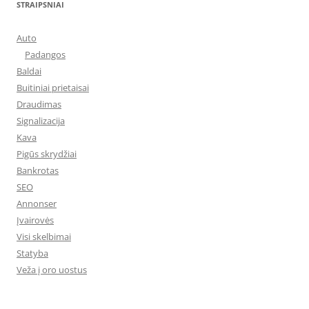
STRAIPSNIAI
Auto
Padangos
Baldai
Buitiniai prietaisai
Draudimas
Signalizacija
Kava
Pigūs skrydžiai
Bankrotas
SEO
Annonser
Įvairovės
Visi skelbimai
Statyba
Veža į oro uostus