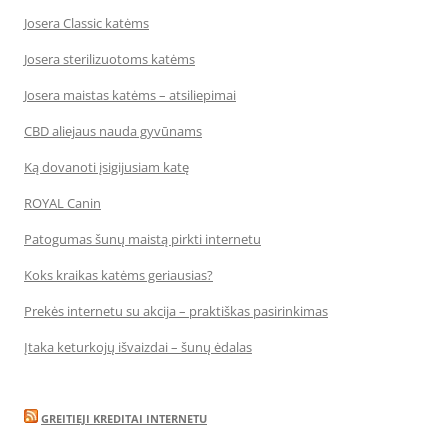
Josera Classic katėms
Josera sterilizuotoms katėms
Josera maistas katėms – atsiliepimai
CBD aliejaus nauda gyvūnams
Ką dovanoti įsigijusiam katę
ROYAL Canin
Patogumas šunų maistą pirkti internetu
Koks kraikas katėms geriausias?
Prekės internetu su akcija – praktiškas pasirinkimas
Įtaka keturkojų išvaizdai – šunų ėdalas
GREITIEJI KREDITAI INTERNETU