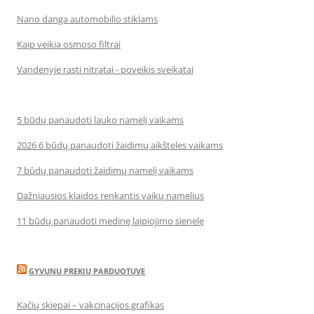
Nano danga automobilio stiklams
Kaip veikia osmoso filtrai
Vandenyje rasti nitratai - poveikis sveikatai
5 būdų panaudoti lauko namelį vaikams
2026 6 būdų panaudoti žaidimų aikšteles vaikams
7 būdų panaudoti žaidimų namelį vaikams
Dažniausios klaidos renkantis vaikų namelius
11 būdų panaudoti medinę laipiojimo sienelę
GYVUNU PREKIU PARDUOTUVE
Kačių skiepai – vakcinacijos grafikas