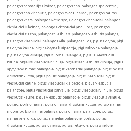
palangos sanatorijos kainos
,
palangos spa
,
palangos spa centrai
,
palangos spa viesbutis
,
palangos sveciu namai
,
palangos tauras
,
palangos vėtra
,
palangos vėtra spa
,
Palangos viesbuciai
,
palangos
viesbuciai ir kainos
,
palangos viesbuciai prie juros
,
palangos
viesbuciai su spa
,
palangos viešbutis
,
palangos viesbutis palanga
,
palangos viezbuciai
,
palangos vila
,
palangos vilos
,
pigi nakvyne
,
pigi
nakvyne kaune
,
pigi nakvyne klaipedoje
,
pigi nakvyne palangoje
,
pigi nakvynė vilniuje
,
pigi nuoma Palangoje
,
pigiausi viesbuciai
kaune
,
pigiausi viesbuciai vilniuje
,
pigiausias viesbutis vilniuje
,
pigus
apgyvendinimas palangoje
,
pigus kambariai palangoje
,
pigus poilsis
druskininkuose
,
pigus poilsis palangoje
,
pigus viesbuciai
,
pigus
viesbuciai kaune
,
pigus viesbuciai klaipedoje
,
pigus viesbuciai
palangoje
,
pigus viesbuciai paryziuje
,
pigūs viešbučiai vilniuje
,
pigus
viesbutis kaune
,
pigus viesbutis palangoje
,
pigus viešbutis vilniuje
,
poilsio
,
poilsio namai
,
poilsio namai druskininkuose
,
poilsio namai
nidoje
,
poilsio namai palanga
,
poilsio namai palangoje
,
poilsio
namai prie juros
,
poilsio nameliai palangoje
,
poilsis
,
poilsis
druskininkuose
,
poilsis dviems
,
poilsis lietuvoje
,
poilsis nidoje
,