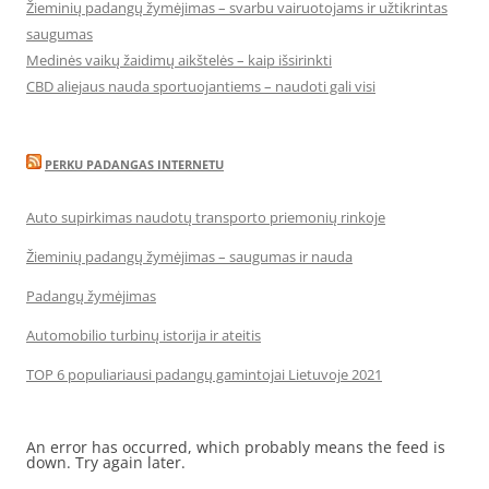
Žieminių padangų žymėjimas – svarbu vairuotojams ir užtikrintas
saugumas
Medinės vaikų žaidimų aikštelės – kaip išsirinkti
CBD aliejaus nauda sportuojantiems – naudoti gali visi
PERKU PADANGAS INTERNETU
Auto supirkimas naudotų transporto priemonių rinkoje
Žieminių padangų žymėjimas – saugumas ir nauda
Padangų žymėjimas
Automobilio turbinų istorija ir ateitis
TOP 6 populiariausi padangų gamintojai Lietuvoje 2021
An error has occurred, which probably means the feed is
down. Try again later.