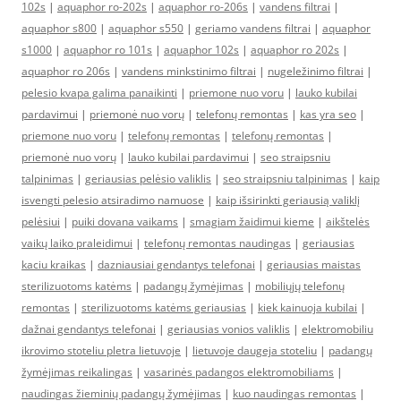
102s
|
aquaphor ro-202s
|
aquaphor ro-206s
|
vandens filtrai
|
aquaphor s800
|
aquaphor s550
|
geriamo vandens filtrai
|
aquaphor
s1000
|
aquaphor ro 101s
|
aquaphor 102s
|
aquaphor ro 202s
|
aquaphor ro 206s
|
vandens minkstinimo filtrai
|
nugeležinimo filtrai
|
pelesio kvapa galima panaikinti
|
priemone nuo voru
|
lauko kubilai
pardavimui
|
priemonė nuo vorų
|
telefonų remontas
|
kas yra seo
|
priemone nuo voru
|
telefonų remontas
|
telefonų remontas
|
priemonė nuo vorų
|
lauko kubilai pardavimui
|
seo straipsniu
talpinimas
|
geriausias pelėsio valiklis
|
seo straipsniu talpinimas
|
kaip
isvengti pelesio atsiradimo namuose
|
kaip išsirinkti geriausią valiklį
pelėsiui
|
puiki dovana vaikams
|
smagiam žaidimui kieme
|
aikštelės
vaikų laiko praleidimui
|
telefonų remontas naudingas
|
geriausias
kaciu kraikas
|
dazniausiai gendantys telefonai
|
geriausias maistas
sterilizuotoms katėms
|
padangų žymėjimas
|
mobiliųjų telefonų
remontas
|
sterilizuotoms katėms geriausias
|
kiek kainuoja kubilai
|
dažnai gendantys telefonai
|
geriausias vonios valiklis
|
elektromobiliu
ikrovimo stoteliu pletra lietuvoje
|
lietuvoje daugeja stoteliu
|
padangų
žymėjimas reikalingas
|
vasarinės padangos elektromobiliams
|
naudingas žieminių padangų žymėjimas
|
kuo naudingas remontas
|