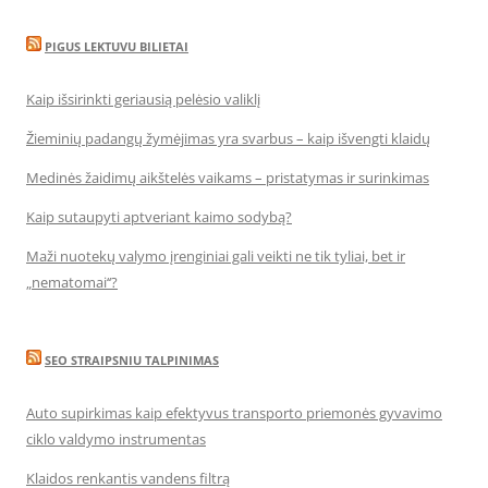
PIGUS LEKTUVU BILIETAI
Kaip išsirinkti geriausią pelėsio valiklį
Žieminių padangų žymėjimas yra svarbus – kaip išvengti klaidų
Medinės žaidimų aikštelės vaikams – pristatymas ir surinkimas
Kaip sutaupyti aptveriant kaimo sodybą?
Maži nuotekų valymo įrenginiai gali veikti ne tik tyliai, bet ir
„nematomai‘‘?
SEO STRAIPSNIU TALPINIMAS
Auto supirkimas kaip efektyvus transporto priemonės gyvavimo
ciklo valdymo instrumentas
Klaidos renkantis vandens filtrą