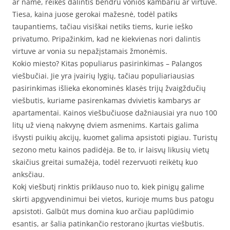
ar name, reikės dalintis bendru vonios kambariu ar virtuve.
Tiesa, kaina juose gerokai mažesnė, todėl patiks
taupantiems, tačiau visiškai netiks tiems, kurie ieško
privatumo. Pripažinkim, kad ne kiekvienas nori dalintis
virtuve ar vonia su nepažįstamais žmonėmis.
Kokio miesto? Kitas populiarus pasirinkimas – Palangos
viešbučiai. Jie yra įvairių lygių, tačiau populiariausias
pasirinkimas išlieka ekonominės klasės trijų žvaigždučių
viešbutis, kuriame pasirenkamas dvivietis kambarys ar
apartamentai. Kainos viešbučiuose dažniausiai yra nuo 100
litų už vieną nakvynę dviem asmenims. Kartais galima
išvysti puikių akcijų, kuomet galima apsistoti pigiau. Turistų
sezono metu kainos padidėja. Be to, ir laisvų likusių vietų
skaičius greitai sumažėja, todėl rezervuoti reikėtų kuo
anksčiau.
Kokį viešbutį rinktis priklauso nuo to, kiek pinigų galime
skirti apgyvendinimui bei vietos, kurioje mums bus patogu
apsistoti. Galbūt mus domina kuo arčiau paplūdimio
esantis, ar šalia patinkančio restorano įkurtas viešbutis.