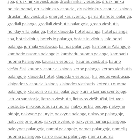
spa
,
druskininkai viesbuciai
,
druskininkai viesbutis
,
druskininku
poilsio namai
,
druskininku viesbuciai
,
druskininku viesbuciai kainos
,
druskininku viesbutis
,
energetikas šventoji
,
gamanta hotel palanga
,
gradiali palanga
,
gradiali viesbutis palangoje
,
green viesbutis
,
holiday villa palanga
,
hotel klaipeda
,
hotel palanga
,
hotel palanga
spa
,
hotel vilnius
,
hotels in palanga
,
hotels in vilnius
,
info hotel
palanga
,
jurmala viesbuciai
,
kainos palangoje
,
kambariai Palangoje
,
kambario nuoma palangoje
,
kambariu nuoma palanga
,
kambariu
nuoma Palangoje
,
kaunas viesbuciai
,
kaunas viesbutis
,
kauno
viešbučiai
,
kauno viesbuciai kainos
,
kerpė palanga
,
kerpes viesbutis
palangoje
,
klaipeda hotel
,
klaipeda viesbuciai
,
klaipedos viesbuciai
,
klaipedos viesbuciai kainos
,
klaipedos viesbutis
,
kotedzu nuoma
palangoje
,
ktu poilsio namai palangoje
,
kursiu kaimas sventojoje
,
lietuva sanatorija
,
lietuva viesbutis
,
lietuvos viešbučiai
,
lietuvos
viešbutis
,
mikroautobusu nuoma
,
nakvyne klaipedoje
,
nakvynė
nidoje
,
nakvyne pajuryje
,
nakvyne palanga
,
nakvyne palangoje
,
nakvyne prie juros
,
nakvyne vilniuje
,
nakvynes namai palangoje
,
nakvynes palangoje
,
namai palangoje
,
namas palangoje
,
namelių
nuoma palangoje
,
namo nuoma palangoje
,
namu nuoma