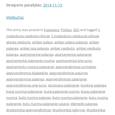
Straipsnis parašytas:
2014-11-13
Viešbučiai
.
This entry was posted in
Paslaugos
,
Poilsiui
,
SEO
and tagged
3
zvaigzduciu viesbutis vilniuje
,
5 zvaigzduciu viesbuciai vilniuje
,
alanga viesbutis
,
amber palace
,
amber palace palanga
,
amber
palanga
,
amber spa palanga
,
amber viesbutis
,
amber viesbutis
palanga
,
apartamentai palanga
,
apartamentai palangoje
,
apartamentai palangoje nuoma
,
apartamentai prie juros
,
apartamentų nuoma palangoje
,
apgyvendinimas jurmaloje
,
apgyvendinimas klaipedoje
,
apgyvendinimas pajuryje
,
apgyvendinimas palanga
,
apgyvendinimas palangoje
,
apgyvendinimas prie juros
,
atostogos palangoje
,
booking palanga
,
butai nuomai palangoje
,
butai palangoje nuoma
,
butas palangoje
nuoma
,
buto nuoma palanga
,
buto nuoma palangoje
,
butų nuoma
palangoje
,
butu nuoma palangoje vasarai
,
diemedis palanga
,
druskininkai apgyvendinimas
,
druskininkai nakvyne
,
druskininkai