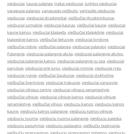
viesbuciai
,
tauras palanga
,
trakai viesbuciai
,
turkijos viesbuciai
,
vanagupe palanga
,
vanagupės viešbutis
,
ventspilis viesbuciai
,
viesbuciai
,
viesbuciai druskininkai
,
viešbučiai druskininkuose
,
viesbuciai jurmaloje
,
viesbuciai kaunas
,
viešbučiai kaune
,
viesbuciai
kaune kainos
,
viesbuciai klaipeda
,
viešbučiai klaipėdoje
,
viesbuciai
klaipedoje kainos
,
viešbučiai lietuvoje
,
viesbuciai londone
,
viešbučiai nidoje
,
viešbučiai palanga
,
viesbuciai palangoj
,
viesbuciai
Palangoje
,
viesbuciai palangoje akcija
,
viesbuciai palangoje akcijos
,
viesbuciai palangoje kainos
,
viesbuciai palangoje su spa
,
viesbuciai
paryziuje
,
viesbuciai prie juros
,
viesbuciai romoje
,
viesbuciai ryga
,
viesbuciai rygoje
,
viešbučiai šiauliuose
,
viesbuciai stokholme
,
viešbučiai šventojoje
,
viesbuciai trakuose
,
viesbuciai varsuvoje
,
viesbuciai vilniaus centre
,
viesbuciai vilniaus senamiestyje
,
viešbučiai vilniuje
,
viesbuciai vilniuje kainos
,
viesbuciai vilniuje
senamiestyje
,
viešbučiai vilnius
,
viesbuciu kainos
,
viesbuciu kainos
kaune
,
viesbuciu kainos palangoje
,
viesbuciu kainos vilniuje
,
viesbuciu nuoma
,
viesbuciu nuoma palangoje
,
viesbuciu paieska
,
viesbuciu pasiulymai
,
viesbuciu paslaugos
,
viešbučių rezervacija
,
viešbučių rezervavimas
,
viesbuciu rezervavimo sistemos
,
viesbuciu