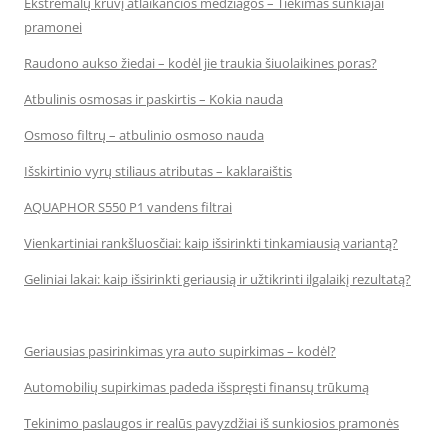
Ekstremalų krūvį atlaikančios medžiagos – Tiekimas sunkiajai
pramonei
Raudono aukso žiedai – kodėl jie traukia šiuolaikines poras?
Atbulinis osmosas ir paskirtis – Kokia nauda
Osmoso filtrų – atbulinio osmoso nauda
Išskirtinio vyrų stiliaus atributas – kaklaraištis
AQUAPHOR S550 P1 vandens filtrai
Vienkartiniai rankšluosčiai: kaip išsirinkti tinkamiausią variantą?
Geliniai lakai: kaip išsirinkti geriausią ir užtikrinti ilgalaikį rezultatą?
Geriausias pasirinkimas yra auto supirkimas – kodėl?
Automobilių supirkimas padeda išspręsti finansų trūkumą
Tekinimo paslaugos ir realūs pavyzdžiai iš sunkiosios pramonės