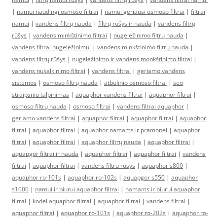
|
namui naudingi osmoso filtrai
|
namui geriausi osmoso filtrai
|
filtrai
namui
|
vandens filtrų nauda
|
filtrų rūšys ir nauda
|
vandens filtrų
rūšys
|
vandens minkštinimo filtrai
|
nugeležinimo filtrų nauda
|
vandens filtrai nugeležinimui
|
vandens minkštinimo filtrų nauda
|
vandens filtrų rūšys
|
nugeležinimo ir vandens monkštinimo filtrai
|
vandens nukalkinimo filtrai
|
vandens filtrai
|
geriamo vandens
sistemos
|
osmoso filtrų nauda
|
atbulinio osmoso filtrai
|
seo
straipsniu talpinimas
|
aquaphor vandens filtrai
|
aquaphor filtrai
|
osmoso filtrų nauda
|
osmoso filtrai
|
vandens filtrai aquaphor
|
geriamo vandens filtrai
|
aquaphor filtrai
|
aquaphor filtrai
|
aquaphor
filtrai
|
aquaphor filtrai
|
aquaphor namams ir pramonei
|
aquaphor
filtrai
|
aquaphor filtrai
|
aquaphor filtrų nauda
|
aquaphor filtrai
|
aquapgor filtrai ir nauda
|
aquaphor filtrai
|
aquaphor filtrai
|
vandens
filtrai
|
aquaphor filtrai
|
vandens filtru rusys
|
aquaphor s800
|
aquaphor ro-101s
|
aquaphor ro-102s
|
aquapgor s550
|
aquaphor
s1000
|
namui ir biurui aquaphor filtrai
|
namams ir biurui aquaphor
filtrai
|
kodel aquaphor filtrai
|
aquaphor filtrai
|
vandens filtrai
|
aquaphor filtrai
|
aquaphor ro-101s
|
aquaphor ro-202s
|
aquaphor ro-