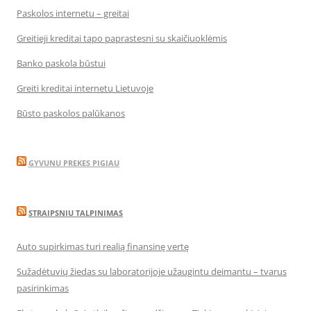
Paskolos internetu – greitai
Greitieji kreditai tapo paprastesni su skaičiuoklėmis
Banko paskola būstui
Greiti kreditai internetu Lietuvoje
Būsto paskolos palūkanos
GYVUNU PREKES PIGIAU
STRAIPSNIU TALPINIMAS
Auto supirkimas turi realią finansinę vertę
Sužadėtuvių žiedas su laboratorijoje užaugintu deimantu – tvarus
pasirinkimas