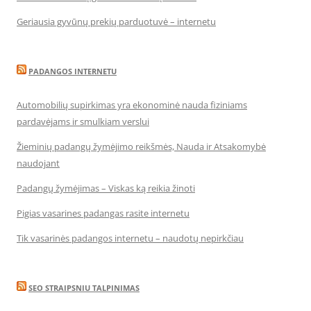
Geriausia gyvūnų prekių parduotuvė – internetu
PADANGOS INTERNETU
Automobilių supirkimas yra ekonominė nauda fiziniams
pardavėjams ir smulkiam verslui
Žieminių padangų žymėjimo reikšmės, Nauda ir Atsakomybė
naudojant
Padangų žymėjimas – Viskas ką reikia žinoti
Pigias vasarines padangas rasite internetu
Tik vasarinės padangos internetu – naudotų nepirkčiau
SEO STRAIPSNIU TALPINIMAS