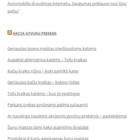
Automobilio draudimas internetu. Saugumas priklauso nuo Jūsų
pačių!
AKCIJA GYVUNU PREKEMS
Geriausias Josera maistas sterilizuotoms katėms
Augalinė alternatyva katėms – Tofu kraikas
Kačių kraiko rūšys – kokį parinkti katei
Geriausias kačių kraikas – kokios rūšies
Tofu kraikas katėms – kuo jis ypatingas
Perkant prekes gyvūnams galima sutaupyti
Ar naudinga naudotis akcijomis gyvūnų prekėmis – pastebėjimai
Šunų maistas daro įtaką augintinio išvaizdai
Produktai iš kurių gaminamas šunų maistas