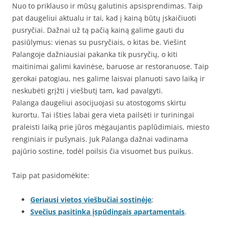
Nuo to priklauso ir mūsų galutinis apsisprendimas. Taip
pat daugeliui aktualu ir tai, kad į kainą būtų įskaičiuoti
pusryčiai. Dažnai už tą pačią kainą galime gauti du
pasiūlymus: vienas su pusryčiais, o kitas be. Viešint
Palangoje dažniausiai pakanka tik pusryčių, o kiti
maitinimai galimi kavinėse, baruose ar restoranuose. Taip
gerokai patogiau, nes galime laisvai planuoti savo laiką ir
neskubėti grįžti į viešbutį tam, kad pavalgyti.
Palanga daugeliui asocijuojasi su atostogoms skirtu
kurortu. Tai išties labai gera vieta pailsėti ir turiningai
praleisti laiką prie jūros mėgaujantis paplūdimiais, miesto
renginiais ir pušynais. Juk Palanga dažnai vadinama
pajūrio sostine, todėl poilsis čia visuomet bus puikus.
Taip pat pasidomėkite:
Geriausi vietos viešbučiai sostinėje
;
Svečius pasitinka įspūdingais apartamentais
.