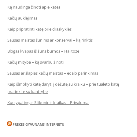
Ką naudinga žinoti apie kates
Kačių auklėjimas
Kaip pripratinti katę prie draskyklės
Sausas maistas šunims ar konservai – ką rinktis
Blogas kvapas iš šuns burnos – Halitozė
Kačių mityba – ką svarbu žinoti
Sausas ar šlapias kačių maistas – ėdalo parinkimas
Kaip išmokyti katę daryti į dėžutę su kraiku – prie tualeto katę
pratinkite su kantrybe
Kuo ypatingas Silikoninis kraikas – Privalumai
PREKES GYVUNAMS INTERNETU