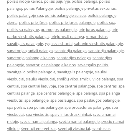
poilsis nidoje kainos
,
poilsis pajūryje
,
poilsis palanga
,
poilsis
palangoj
,
poilsis Palangoje
,
poilsis palangoje privatus sektorius
,
poilsis palangoje spa
,
poilsis palangoje su spa
,
poilsis palangoje
ziema
,
poilsis prie jūros
,
poilsis prie juros palangoje
,
poilsis spa
,
poilsis su nakvyne
,
pramogos palangoje
,
prie juros palanga
,
prie
parko viesbutis palanga
,
priejuros.lt palanga
,
romantiskas
savaitgalis palangoje
,
rygos viesbuciai
,
sabonio viesbutis palangoje
,
sanatorija gradiali palanga
,
sanatorija palanga
,
sanatorija palangoje
,
sanatorija palangoje kainos
,
sanatorijos palanga
,
sanatorijos
palangoje
,
sanatorijos palangoje kainos
,
savaitgalio poilsis
,
savaitgalio poilsis palangoje
,
savaitgalis palangoje
,
siauliai
viesbuciai
,
siauliu viesbuciai
,
smilčių vilos
,
smilciu vilos palanga
,
spa
centrai
,
spa centrai lietuvoje
,
spa centrai palangoje
,
spa centras
,
spa
centras palanga
,
spa centras palangoje
,
spa palanga
,
spa palanga
viesbutis
,
spa palangoje
,
spa paslaugos
,
spa paslaugos palangoje
,
spa poilsis
,
spa poilsis palangoje
,
spa proceduros palangoje
,
spa
viesbuciai
,
spa viesbutis
,
spa vilnius druskininkai
,
sveciu namai
nidoje
,
sveciu namai palanga
,
svečių namai palangoje
,
sveciu namai
vilniuje
,
šventoji energetikas
,
sventoji viesbuciai
,
sventosios