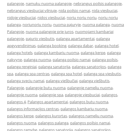
palangoje
,
namuku nuoma palangoje
,
nebrangus poilsis palangoje
,
nebrangus viesbuciai vilniuje
,
nida poilsio namai
,
nida viesbuciai
,
nidoje viesbuciai
,
nidos viesbuciai
,
noriu noriu noriu
,
noriu noriu
palanga
,
noriunoriu noriu
,
nuoma pajuryje
,
nuoma palanga
,
nuoma
Palangoje
,
nuoma palangoje prie juros
,
nuomojami kambariai
palangoje
,
pajurio viesbutis
,
palanga apartamentai
,
palanga
apgyvendinimas
,
palanga booking
,
palanga dabar
,
palanga hotel
,
palanga hotels
,
palanga kambariu nuoma
,
palanga kerpe
,
palanga
nakvyne
,
palanga nuoma
,
palanga poilsio namai
,
palanga poilsis
,
palanga renginiai
,
palanga sanatorija
,
palanga sanatorijos
,
palanga
spa
,
palanga spa centras
,
palanga spa hotel
,
palanga spa viesbutis
,
palanga sveciu namai
,
palanga viešbučiai
,
palanga viešbutis
,
Palangoje
,
palangoje butu nuoma
,
palangoje nameliu nuoma
,
palangoje nuoma
,
palangoje spa
,
palangoje viesbuciai
,
palangos
,
palangos 4
,
Palangos apartamentai
,
palangos butu nuoma
,
palangos informacijos centras
,
palangos kambariu nuoma
,
palangos kerpe
,
palangos kurortas
,
palangos nameliu nuoma
,
palangos nuoma
,
palangos palanga
,
palangos poilsio namai
,
palangos ramybe
,
palangos sanatorija
,
palangos sanatorijos
,