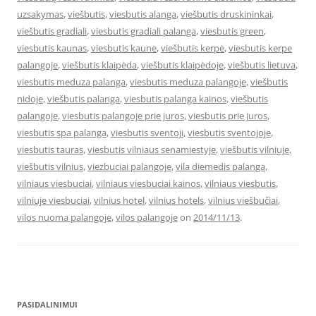
uzsakymas
,
viešbutis
,
viesbutis alanga
,
viešbutis druskininkai
,
viešbutis gradiali
,
viesbutis gradiali palanga
,
viesbutis green
,
viesbutis kaunas
,
viesbutis kaune
,
viešbutis kerpė
,
viesbutis kerpe
palangoje
,
viešbutis klaipėda
,
viešbutis klaipėdoje
,
viešbutis lietuva
,
viesbutis meduza palanga
,
viesbutis meduza palangoje
,
viešbutis
nidoje
,
viešbutis palanga
,
viesbutis palanga kainos
,
viešbutis
palangoje
,
viesbutis palangoje prie juros
,
viesbutis prie juros
,
viesbutis spa palanga
,
viesbutis sventoji
,
viesbutis sventojoje
,
viesbutis tauras
,
viesbutis vilniaus senamiestyje
,
viešbutis vilniuje
,
viešbutis vilnius
,
viezbuciai palangoje
,
vila diemedis palanga
,
vilniaus viesbuciai
,
vilniaus viesbuciai kainos
,
vilniaus viesbutis
,
vilniuje viesbuciai
,
vilnius hotel
,
vilnius hotels
,
vilnius viešbučiai
,
vilos nuoma palangoje
,
vilos palangoje
on
2014/11/13
.
PASIDALINIMUI