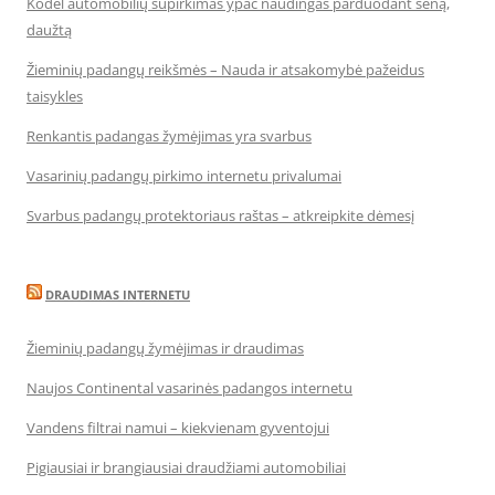
Kodėl automobilių supirkimas ypač naudingas parduodant seną,
daužtą
Žieminių padangų reikšmės – Nauda ir atsakomybė pažeidus
taisykles
Renkantis padangas žymėjimas yra svarbus
Vasarinių padangų pirkimo internetu privalumai
Svarbus padangų protektoriaus raštas – atkreipkite dėmesį
DRAUDIMAS INTERNETU
Žieminių padangų žymėjimas ir draudimas
Naujos Continental vasarinės padangos internetu
Vandens filtrai namui – kiekvienam gyventojui
Pigiausiai ir brangiausiai draudžiami automobiliai