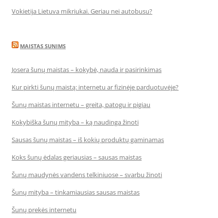
Vokietija Lietuva mikriukai. Geriau nei autobusu?
MAISTAS SUNIMS
Josera šunų maistas – kokybė, nauda ir pasirinkimas
Kur pirkti šunų maistą: internetu ar fizinėje parduotuvėje?
Šunų maistas internetu – greita, patogu ir pigiau
Kokybiška šunų mityba – ką naudinga žinoti
Sausas šunų maistas – iš kokių produktų gaminamas
Koks šunų ėdalas geriausias – sausas maistas
Šunų maudynės vandens telkiniuose – svarbu žinoti
Šunų mityba – tinkamiausias sausas maistas
Šunų prekės internetu