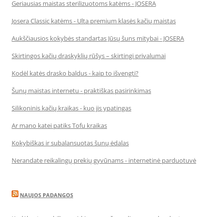
Geriausias maistas sterilizuotoms katėms - JOSERA
Josera Classic katėms - Ulta premium klasės kačių maistas
Aukščiausios kokybės standartas Jūsų šuns mitybai - JOSERA
Skirtingos kačių draskyklių rūšys – skirtingi privalumai
Kodėl katės drasko baldus - kaip to išvengti?
Šunų maistas internetu - praktiškas pasirinkimas
Silikoninis kačių kraikas - kuo jis ypatingas
Ar mano katei patiks Tofu kraikas
Kokybiškas ir subalansuotas šunų ėdalas
Nerandate reikalingų prekių gyvūnams - internetinė parduotuvė
NAUJOS PADANGOS