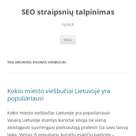
Skip
to
SEO straipsnių talpinimas
content
cytai.lt
Menu
TAG ARCHIVES:
KAUNAS VIESBUCIAI
Kokio miesto viešbučiai Lietuvoje yra
populiariausi
Kokio miesto viešbučiai Lietuvoje yra populiariausi
Vasarą Lietuvoje esantys kurortai vilioja ne vieną
atostogauti susirengusį poilsiautoją praleisti čia savo laisvą
laiką. Vienas iš populiarių kurortų esančių pajūryje –