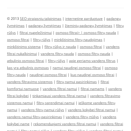
© 2013
SEO straipsniu talpinimas
|
internetine parduotuve
|
padangų
žymėjimas
|
padangų žymėjimas
|
žieminių padangų žymėjimas
|
filtrų
rūšys
|
filtrai nugeležinimui
|
osmoso filtrai> |
osmoso filtrų nauda
|
osmoso filtrai
|
filtrų rūšys
|
minkštinimo filtrų naudojimas
|
minkštinimo sistema
|
filtrų rūšys ir nauda
|
osmoso filtrai
|
vandens
filtrai nukalkinimui
|
vandens filtrų nauda
|
osmoso filtrų nauda
|
atbulinio osmoso filtrai
|
filtrų rūšys
|
apie geriamo vandens filtrus
|
kas yra atbulinis osmosas
|
namui naudingi osmoso filtrai
|
osmoso
filtrų nauda
|
naudingi osmoso filtrai
|
kuo naudingi osmoso filtrai
|
vandens filtravimo sistemos
|
filtrų namui pasirinkimas
|
filtrai
komfortui namuose
|
vandens filtrai namui
|
filtrai namams
|
vandens
filtrai kokybei
|
tinkamiausi vandens filtrai namui
|
vandens filtravimo
sistemos namui
|
filtrų sprendimai namui
|
ieškome vandens filtrų
namui
|
vandens filtrų namui rūšys
|
vandens kokybei filtrai namui
|
vandens namui filtrų pasirinkimas
|
vandens filtrų rtūšys
|
vandens
kokybei name
|
rekomenduojami vandens filtrai namui
|
vandens filtrai
namui
|
filtrų namui rūšys
|
vandens filtrų rūšys
|
vandens filtrai namui