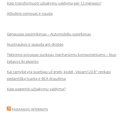
Kaip transformuoti užsakymų valdymą per 12 mėnesių?
Atbulinis osmosas ir nauda
Geriausias pasirinkimas – Automobilių supirkimas
Nuotraukos ir spauda ant drobės
Tekinimo procesas sunkiųjų mechanizmų komponentams – Nuo
žaliavos iki giganto
Kai ramybė yra svarbiau už greitį, kodėl „Vezam123.lt“ renkasi
pedantišką tvarką ir BCA draudimą
Kaip pagerinti užsakymų valdymą?
PADANGOS INTERNETU