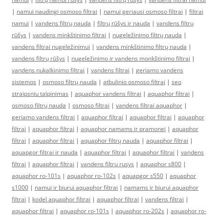
|
namui naudingi osmoso filtrai
|
namui geriausi osmoso filtrai
|
filtrai
namui
|
vandens filtrų nauda
|
filtrų rūšys ir nauda
|
vandens filtrų
rūšys
|
vandens minkštinimo filtrai
|
nugeležinimo filtrų nauda
|
vandens filtrai nugeležinimui
|
vandens minkštinimo filtrų nauda
|
vandens filtrų rūšys
|
nugeležinimo ir vandens monkštinimo filtrai
|
vandens nukalkinimo filtrai
|
vandens filtrai
|
geriamo vandens
sistemos
|
osmoso filtrų nauda
|
atbulinio osmoso filtrai
|
seo
straipsniu talpinimas
|
aquaphor vandens filtrai
|
aquaphor filtrai
|
osmoso filtrų nauda
|
osmoso filtrai
|
vandens filtrai aquaphor
|
geriamo vandens filtrai
|
aquaphor filtrai
|
aquaphor filtrai
|
aquaphor
filtrai
|
aquaphor filtrai
|
aquaphor namams ir pramonei
|
aquaphor
filtrai
|
aquaphor filtrai
|
aquaphor filtrų nauda
|
aquaphor filtrai
|
aquapgor filtrai ir nauda
|
aquaphor filtrai
|
aquaphor filtrai
|
vandens
filtrai
|
aquaphor filtrai
|
vandens filtru rusys
|
aquaphor s800
|
aquaphor ro-101s
|
aquaphor ro-102s
|
aquapgor s550
|
aquaphor
s1000
|
namui ir biurui aquaphor filtrai
|
namams ir biurui aquaphor
filtrai
|
kodel aquaphor filtrai
|
aquaphor filtrai
|
vandens filtrai
|
aquaphor filtrai
|
aquaphor ro-101s
|
aquaphor ro-202s
|
aquaphor ro-