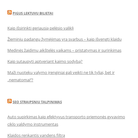
PIGUS LEKTUVU BILIETAI
Kaip išsirinkti geriausią pelėsio valiklį
Žieminių padangų žymėjimas yra svarbus – kaip išvengti klaidų
Medinės žaidimų aikštelės vaikams – pristatymas ir surinkimas
Kaip sutaupyti aptveriant kaimo sodybą?
Maži nuotekų valymo įrenginiai gali veikti ne tik tyliai, bet ir
„nematomai‘‘?
SEO STRAIPSNIU TALPINIMAS
Auto supirkimas kaip efektyvus transporto priemonės gyvavimo
ciklo valdymo instrumentas
Klaidos renkantis vandens filtrą