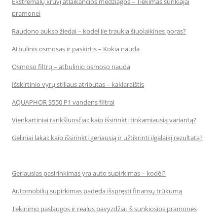
Ekstremalų krūvį atlaikančios medžiagos – Tiekimas sunkiajai
pramonei
Raudono aukso žiedai – kodėl jie traukia šiuolaikines poras?
Atbulinis osmosas ir paskirtis – Kokia nauda
Osmoso filtrų – atbulinio osmoso nauda
Išskirtinio vyrų stiliaus atributas – kaklaraištis
AQUAPHOR S550 P1 vandens filtrai
Vienkartiniai rankšluosčiai: kaip išsirinkti tinkamiausią variantą?
Geliniai lakai: kaip išsirinkti geriausią ir užtikrinti ilgalaikį rezultatą?
Geriausias pasirinkimas yra auto supirkimas – kodėl?
Automobilių supirkimas padeda išspręsti finansų trūkumą
Tekinimo paslaugos ir realūs pavyzdžiai iš sunkiosios pramonės