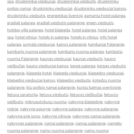
spa
,
druskininkai viesbuciai
,
druskininkai viesbutis
,
druskininku
poilsio namai
,
druskininku viesbuciai
,
druskininku viesbuciai kainos
,
druskininku viesbutis
,
energetikas šventoji
,
gamanta hotel palanga
,
gradiali palanga
,
gradiali viesbutis palangoje
,
green viesbutis
,
holiday villa palanga
,
hotel klaipeda
,
hotel palanga
,
hotel palanga
spa
,
hotel vilnius
,
hotels in palanga
,
hotels in vilnius
,
info hotel
palanga
,
jurmala viesbuciai
,
kainos palangoje
,
kambariai Palangoje
,
kambario nuoma palangoje
,
kambariu nuoma palanga
,
kambariu
nuoma Palangoje
,
kaunas viesbuciai
,
kaunas viesbutis
,
kauno
viešbučiai
,
kauno viesbuciai kainos
,
kerpė palanga
,
kerpes viesbutis
palangoje
,
klaipeda hotel
,
klaipeda viesbuciai
,
klaipedos viesbuciai
,
klaipedos viesbuciai kainos
,
klaipedos viesbutis
,
kotedzu nuoma
palangoje
,
ktu poilsio namai palangoje
,
kursiu kaimas sventojoje
,
lietuva sanatorija
,
lietuva viesbutis
,
lietuvos viešbučiai
,
lietuvos
viešbutis
,
mikroautobusu nuoma
,
nakvyne klaipedoje
,
nakvynė
nidoje
,
nakvyne pajuryje
,
nakvyne palanga
,
nakvyne palangoje
,
nakvyne prie juros
,
nakvyne vilniuje
,
nakvynes namai palangoje
,
nakvynes palangoje
,
namai palangoje
,
namas palangoje
,
namelių
nuoma palangoje
,
namo nuoma palangoje
,
namu nuoma