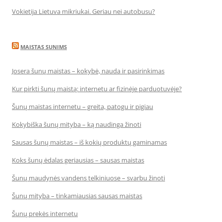
Vokietija Lietuva mikriukai. Geriau nei autobusu?
MAISTAS SUNIMS
Josera šunų maistas – kokybė, nauda ir pasirinkimas
Kur pirkti šunų maistą: internetu ar fizinėje parduotuvėje?
Šunų maistas internetu – greita, patogu ir pigiau
Kokybiška šunų mityba – ką naudinga žinoti
Sausas šunų maistas – iš kokių produktų gaminamas
Koks šunų ėdalas geriausias – sausas maistas
Šunų maudynės vandens telkiniuose – svarbu žinoti
Šunų mityba – tinkamiausias sausas maistas
Šunų prekės internetu