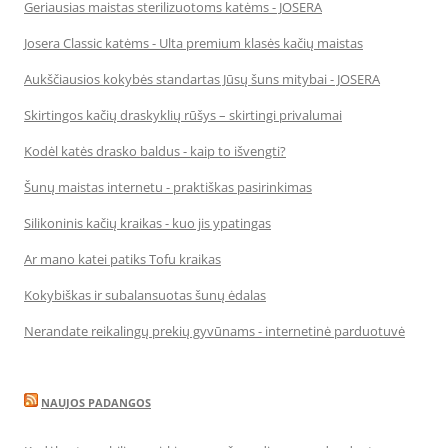
Geriausias maistas sterilizuotoms katėms - JOSERA
Josera Classic katėms - Ulta premium klasės kačių maistas
Aukščiausios kokybės standartas Jūsų šuns mitybai - JOSERA
Skirtingos kačių draskyklių rūšys – skirtingi privalumai
Kodėl katės drasko baldus - kaip to išvengti?
Šunų maistas internetu - praktiškas pasirinkimas
Silikoninis kačių kraikas - kuo jis ypatingas
Ar mano katei patiks Tofu kraikas
Kokybiškas ir subalansuotas šunų ėdalas
Nerandate reikalingų prekių gyvūnams - internetinė parduotuvė
NAUJOS PADANGOS