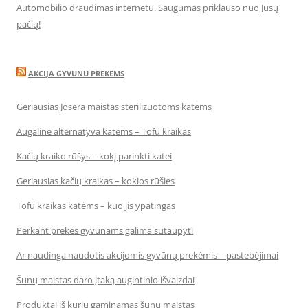
Automobilio draudimas internetu. Saugumas priklauso nuo Jūsų
pačių!
AKCIJA GYVUNU PREKEMS
Geriausias Josera maistas sterilizuotoms katėms
Augalinė alternatyva katėms – Tofu kraikas
Kačių kraiko rūšys – kokį parinkti katei
Geriausias kačių kraikas – kokios rūšies
Tofu kraikas katėms – kuo jis ypatingas
Perkant prekes gyvūnams galima sutaupyti
Ar naudinga naudotis akcijomis gyvūnų prekėmis – pastebėjimai
Šunų maistas daro įtaką augintinio išvaizdai
Produktai iš kurių gaminamas šunų maistas