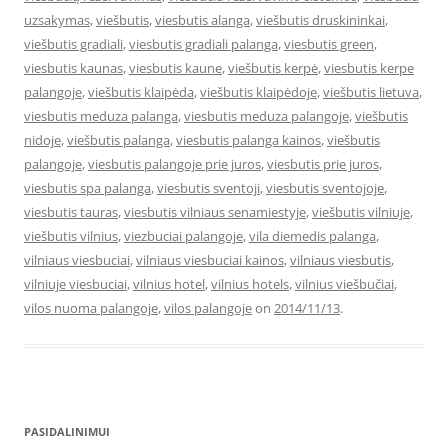
uzsakymas
,
viešbutis
,
viesbutis alanga
,
viešbutis druskininkai
,
viešbutis gradiali
,
viesbutis gradiali palanga
,
viesbutis green
,
viesbutis kaunas
,
viesbutis kaune
,
viešbutis kerpė
,
viesbutis kerpe
palangoje
,
viešbutis klaipėda
,
viešbutis klaipėdoje
,
viešbutis lietuva
,
viesbutis meduza palanga
,
viesbutis meduza palangoje
,
viešbutis
nidoje
,
viešbutis palanga
,
viesbutis palanga kainos
,
viešbutis
palangoje
,
viesbutis palangoje prie juros
,
viesbutis prie juros
,
viesbutis spa palanga
,
viesbutis sventoji
,
viesbutis sventojoje
,
viesbutis tauras
,
viesbutis vilniaus senamiestyje
,
viešbutis vilniuje
,
viešbutis vilnius
,
viezbuciai palangoje
,
vila diemedis palanga
,
vilniaus viesbuciai
,
vilniaus viesbuciai kainos
,
vilniaus viesbutis
,
vilniuje viesbuciai
,
vilnius hotel
,
vilnius hotels
,
vilnius viešbučiai
,
vilos nuoma palangoje
,
vilos palangoje
on
2014/11/13
.
PASIDALINIMUI