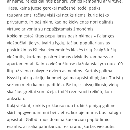
ar name, reikės dalintis bendru vonios kambariu ar virtuve.
Tiesa, kaina juose gerokai mažesnė, todėl patiks
taupantiems, tačiau visiškai netiks tiems, kurie ieško
privatumo. Pripažinkim, kad ne kiekvienas nori dalintis
virtuve ar vonia su nepažįstamais žmonėmis.
Kokio miesto? Kitas populiarus pasirinkimas – Palangos
viešbučiai. Jie yra įvairių lygių, tačiau populiariausias
pasirinkimas išlieka ekonominės klasės trijų žvaigždučių
viešbutis, kuriame pasirenkamas dvivietis kambarys ar
apartamentai. Kainos viešbučiuose dažniausiai yra nuo 100
litų už vieną nakvynę dviem asmenims. Kartais galima
išvysti puikių akcijų, kuomet galima apsistoti pigiau. Turistų
sezono metu kainos padidėja. Be to, ir laisvų likusių vietų
skaičius greitai sumažėja, todėl rezervuoti reikėtų kuo
anksčiau.
Kokį viešbutį rinktis priklauso nuo to, kiek pinigų galime
skirti apgyvendinimui bei vietos, kurioje mums bus patogu
apsistoti. Galbūt mus domina kuo arčiau paplūdimio
esantis, ar šalia patinkančio restorano įkurtas viešbutis.