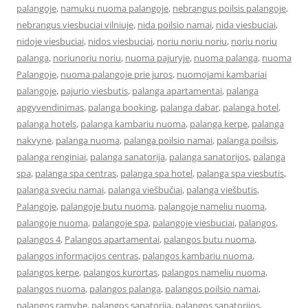
palangoje
,
namuku nuoma palangoje
,
nebrangus poilsis palangoje
,
nebrangus viesbuciai vilniuje
,
nida poilsio namai
,
nida viesbuciai
,
nidoje viesbuciai
,
nidos viesbuciai
,
noriu noriu noriu
,
noriu noriu
palanga
,
noriunoriu noriu
,
nuoma pajuryje
,
nuoma palanga
,
nuoma
Palangoje
,
nuoma palangoje prie juros
,
nuomojami kambariai
palangoje
,
pajurio viesbutis
,
palanga apartamentai
,
palanga
apgyvendinimas
,
palanga booking
,
palanga dabar
,
palanga hotel
,
palanga hotels
,
palanga kambariu nuoma
,
palanga kerpe
,
palanga
nakvyne
,
palanga nuoma
,
palanga poilsio namai
,
palanga poilsis
,
palanga renginiai
,
palanga sanatorija
,
palanga sanatorijos
,
palanga
spa
,
palanga spa centras
,
palanga spa hotel
,
palanga spa viesbutis
,
palanga sveciu namai
,
palanga viešbučiai
,
palanga viešbutis
,
Palangoje
,
palangoje butu nuoma
,
palangoje nameliu nuoma
,
palangoje nuoma
,
palangoje spa
,
palangoje viesbuciai
,
palangos
,
palangos 4
,
Palangos apartamentai
,
palangos butu nuoma
,
palangos informacijos centras
,
palangos kambariu nuoma
,
palangos kerpe
,
palangos kurortas
,
palangos nameliu nuoma
,
palangos nuoma
,
palangos palanga
,
palangos poilsio namai
,
palangos ramybe
,
palangos sanatorija
,
palangos sanatorijos
,