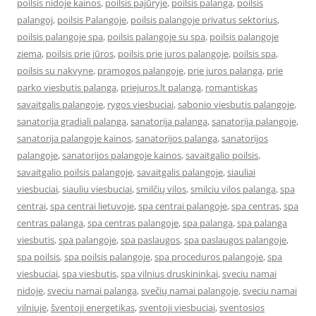
poilsis nidoje kainos
,
poilsis pajūryje
,
poilsis palanga
,
poilsis
palangoj
,
poilsis Palangoje
,
poilsis palangoje privatus sektorius
,
poilsis palangoje spa
,
poilsis palangoje su spa
,
poilsis palangoje
ziema
,
poilsis prie jūros
,
poilsis prie juros palangoje
,
poilsis spa
,
poilsis su nakvyne
,
pramogos palangoje
,
prie juros palanga
,
prie
parko viesbutis palanga
,
priejuros.lt palanga
,
romantiskas
savaitgalis palangoje
,
rygos viesbuciai
,
sabonio viesbutis palangoje
,
sanatorija gradiali palanga
,
sanatorija palanga
,
sanatorija palangoje
,
sanatorija palangoje kainos
,
sanatorijos palanga
,
sanatorijos
palangoje
,
sanatorijos palangoje kainos
,
savaitgalio poilsis
,
savaitgalio poilsis palangoje
,
savaitgalis palangoje
,
siauliai
viesbuciai
,
siauliu viesbuciai
,
smilčių vilos
,
smilciu vilos palanga
,
spa
centrai
,
spa centrai lietuvoje
,
spa centrai palangoje
,
spa centras
,
spa
centras palanga
,
spa centras palangoje
,
spa palanga
,
spa palanga
viesbutis
,
spa palangoje
,
spa paslaugos
,
spa paslaugos palangoje
,
spa poilsis
,
spa poilsis palangoje
,
spa proceduros palangoje
,
spa
viesbuciai
,
spa viesbutis
,
spa vilnius druskininkai
,
sveciu namai
nidoje
,
sveciu namai palanga
,
svečių namai palangoje
,
sveciu namai
vilniuje
,
šventoji energetikas
,
sventoji viesbuciai
,
sventosios