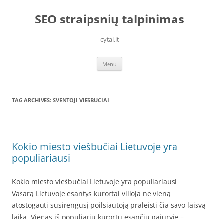
Skip
to
SEO straipsnių talpinimas
content
cytai.lt
Menu
TAG ARCHIVES:
SVENTOJI VIESBUCIAI
Kokio miesto viešbučiai Lietuvoje yra
populiariausi
Kokio miesto viešbučiai Lietuvoje yra populiariausi
Vasarą Lietuvoje esantys kurortai vilioja ne vieną
atostogauti susirengusį poilsiautoją praleisti čia savo laisvą
laiką. Vienas iš populiarių kurortų esančių pajūryje –