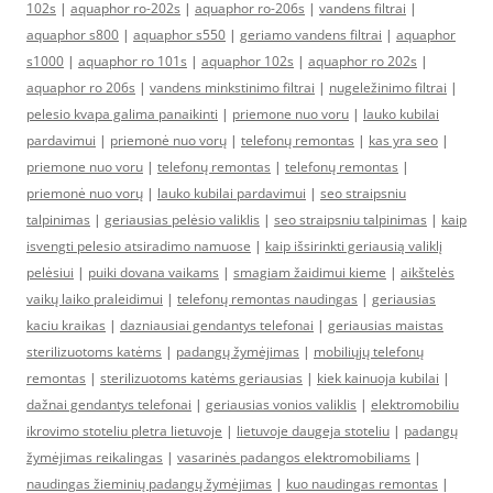
102s
|
aquaphor ro-202s
|
aquaphor ro-206s
|
vandens filtrai
|
aquaphor s800
|
aquaphor s550
|
geriamo vandens filtrai
|
aquaphor
s1000
|
aquaphor ro 101s
|
aquaphor 102s
|
aquaphor ro 202s
|
aquaphor ro 206s
|
vandens minkstinimo filtrai
|
nugeležinimo filtrai
|
pelesio kvapa galima panaikinti
|
priemone nuo voru
|
lauko kubilai
pardavimui
|
priemonė nuo vorų
|
telefonų remontas
|
kas yra seo
|
priemone nuo voru
|
telefonų remontas
|
telefonų remontas
|
priemonė nuo vorų
|
lauko kubilai pardavimui
|
seo straipsniu
talpinimas
|
geriausias pelėsio valiklis
|
seo straipsniu talpinimas
|
kaip
isvengti pelesio atsiradimo namuose
|
kaip išsirinkti geriausią valiklį
pelėsiui
|
puiki dovana vaikams
|
smagiam žaidimui kieme
|
aikštelės
vaikų laiko praleidimui
|
telefonų remontas naudingas
|
geriausias
kaciu kraikas
|
dazniausiai gendantys telefonai
|
geriausias maistas
sterilizuotoms katėms
|
padangų žymėjimas
|
mobiliųjų telefonų
remontas
|
sterilizuotoms katėms geriausias
|
kiek kainuoja kubilai
|
dažnai gendantys telefonai
|
geriausias vonios valiklis
|
elektromobiliu
ikrovimo stoteliu pletra lietuvoje
|
lietuvoje daugeja stoteliu
|
padangų
žymėjimas reikalingas
|
vasarinės padangos elektromobiliams
|
naudingas žieminių padangų žymėjimas
|
kuo naudingas remontas
|