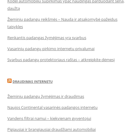
Kodėl automobilių supirkimas ypač naudingas parduodant seną,
daužtą
Žieminių padangų reikšmės – Nauda ir atsakomybė pažeidus
taisykles
Renkantis padangas žymėjimas yra svarbus
Vasarinių padangų pirkimo internetu privalumai
Svarbus padangų protektoriaus raštas – atkreipkite dėmesį
DRAUDIMAS INTERNETU
Žieminių padangų žymėjimas ir draudimas
Naujos Continental vasarinės padangos internetu
Vandens filtrai namui – kiekvienam gyventojui
Pigiausiai ir brangiausiai draudžiami automobiliai