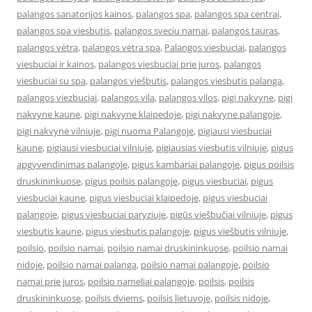
palangos sanatorijos kainos
,
palangos spa
,
palangos spa centrai
,
palangos spa viesbutis
,
palangos sveciu namai
,
palangos tauras
,
palangos vėtra
,
palangos vėtra spa
,
Palangos viesbuciai
,
palangos
viesbuciai ir kainos
,
palangos viesbuciai prie juros
,
palangos
viesbuciai su spa
,
palangos viešbutis
,
palangos viesbutis palanga
,
palangos viezbuciai
,
palangos vila
,
palangos vilos
,
pigi nakvyne
,
pigi
nakvyne kaune
,
pigi nakvyne klaipedoje
,
pigi nakvyne palangoje
,
pigi nakvynė vilniuje
,
pigi nuoma Palangoje
,
pigiausi viesbuciai
kaune
,
pigiausi viesbuciai vilniuje
,
pigiausias viesbutis vilniuje
,
pigus
apgyvendinimas palangoje
,
pigus kambariai palangoje
,
pigus poilsis
druskininkuose
,
pigus poilsis palangoje
,
pigus viesbuciai
,
pigus
viesbuciai kaune
,
pigus viesbuciai klaipedoje
,
pigus viesbuciai
palangoje
,
pigus viesbuciai paryziuje
,
pigūs viešbučiai vilniuje
,
pigus
viesbutis kaune
,
pigus viesbutis palangoje
,
pigus viešbutis vilniuje
,
poilsio
,
poilsio namai
,
poilsio namai druskininkuose
,
poilsio namai
nidoje
,
poilsio namai palanga
,
poilsio namai palangoje
,
poilsio
namai prie juros
,
poilsio nameliai palangoje
,
poilsis
,
poilsis
druskininkuose
,
poilsis dviems
,
poilsis lietuvoje
,
poilsis nidoje
,