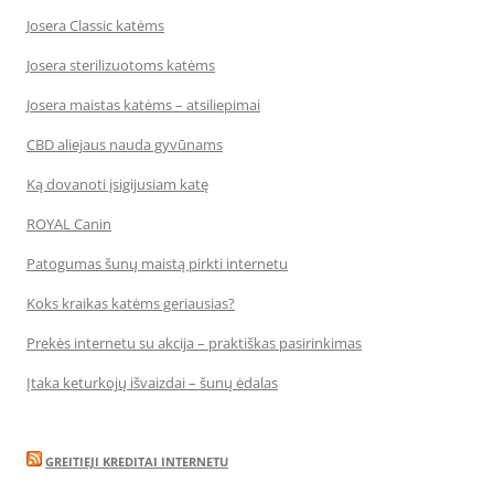
Josera Classic katėms
Josera sterilizuotoms katėms
Josera maistas katėms – atsiliepimai
CBD aliejaus nauda gyvūnams
Ką dovanoti įsigijusiam katę
ROYAL Canin
Patogumas šunų maistą pirkti internetu
Koks kraikas katėms geriausias?
Prekės internetu su akcija – praktiškas pasirinkimas
Įtaka keturkojų išvaizdai – šunų ėdalas
GREITIEJI KREDITAI INTERNETU