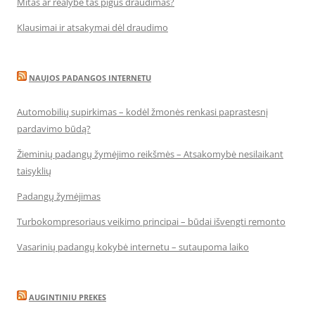
Mitas ar realybė tas pigus draudimas?
Klausimai ir atsakymai dėl draudimo
NAUJOS PADANGOS INTERNETU
Automobilių supirkimas – kodėl žmonės renkasi paprastesnį
pardavimo būdą?
Žieminių padangų žymėjimo reikšmės – Atsakomybė nesilaikant
taisyklių
Padangų žymėjimas
Turbokompresoriaus veikimo principai – būdai išvengti remonto
Vasarinių padangų kokybė internetu – sutaupoma laiko
AUGINTINIU PREKES