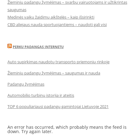
Žieminių padangų žymėjimas – svarbu vairuotojams ir užtikrintas
saugumas
Medinės vaikų žaidimų aikštelės – kaip išsirinkti
CBD aliejaus nauda sportuojantiems – naudoti gali visi
PERKU PADANGAS INTERNETU
Auto supirkimas naudotų transporto priemonių rinkoje
Žieminių padangų žymėjimas – saugumas ir nauda
Padangų žymėjimas
Automobilio turbinų istorija ir ateitis
TOP 6 populiariausi padangų gamintojai Lietuvoje 2021
An error has occurred, which probably means the feed is
down. Try again later.