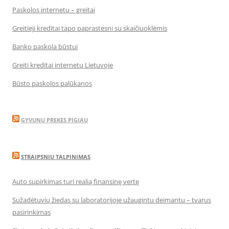
Paskolos internetu – greitai
Greitieji kreditai tapo paprastesni su skaičiuoklėmis
Banko paskola būstui
Greiti kreditai internetu Lietuvoje
Būsto paskolos palūkanos
GYVUNU PREKES PIGIAU
STRAIPSNIU TALPINIMAS
Auto supirkimas turi realią finansinę vertę
Sužadėtuvių žiedas su laboratorijoje užaugintu deimantu – tvarus
pasirinkimas