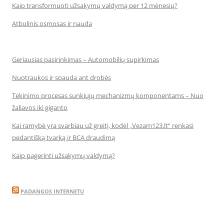
Kaip transformuoti užsakymų valdymą per 12 mėnesių?
Atbulinis osmosas ir nauda
Geriausias pasirinkimas – Automobilių supirkimas
Nuotraukos ir spauda ant drobės
Tekinimo procesas sunkiųjų mechanizmų komponentams – Nuo
žaliavos iki giganto
Kai ramybė yra svarbiau už greitį, kodėl „Vezam123.lt“ renkasi
pedantišką tvarką ir BCA draudimą
Kaip pagerinti užsakymų valdymą?
PADANGOS INTERNETU