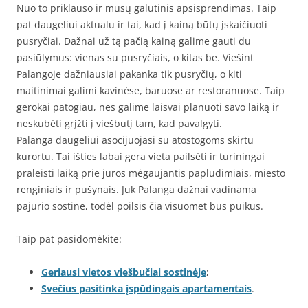
Nuo to priklauso ir mūsų galutinis apsisprendimas. Taip
pat daugeliui aktualu ir tai, kad į kainą būtų įskaičiuoti
pusryčiai. Dažnai už tą pačią kainą galime gauti du
pasiūlymus: vienas su pusryčiais, o kitas be. Viešint
Palangoje dažniausiai pakanka tik pusryčių, o kiti
maitinimai galimi kavinėse, baruose ar restoranuose. Taip
gerokai patogiau, nes galime laisvai planuoti savo laiką ir
neskubėti grįžti į viešbutį tam, kad pavalgyti.
Palanga daugeliui asocijuojasi su atostogoms skirtu
kurortu. Tai išties labai gera vieta pailsėti ir turiningai
praleisti laiką prie jūros mėgaujantis paplūdimiais, miesto
renginiais ir pušynais. Juk Palanga dažnai vadinama
pajūrio sostine, todėl poilsis čia visuomet bus puikus.
Taip pat pasidomėkite:
Geriausi vietos viešbučiai sostinėje
;
Svečius pasitinka įspūdingais apartamentais
.