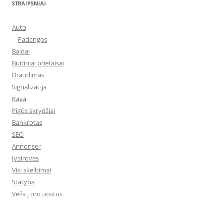
STRAIPSNIAI
Auto
Padangos
Baldai
Buitiniai prietaisai
Draudimas
Signalizacija
Kava
Pigūs skrydžiai
Bankrotas
SEO
Annonser
Įvairovės
Visi skelbimai
Statyba
Veža į oro uostus