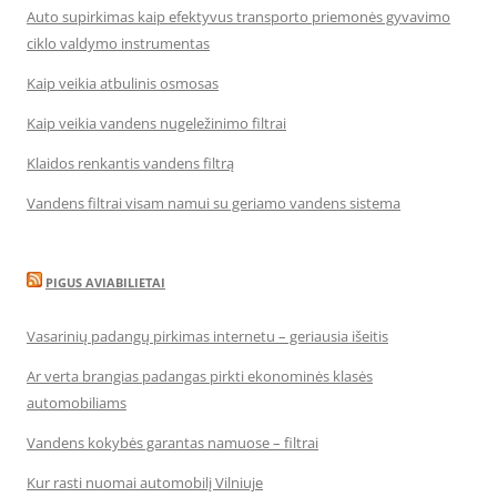
Auto supirkimas kaip efektyvus transporto priemonės gyvavimo
ciklo valdymo instrumentas
Kaip veikia atbulinis osmosas
Kaip veikia vandens nugeležinimo filtrai
Klaidos renkantis vandens filtrą
Vandens filtrai visam namui su geriamo vandens sistema
PIGUS AVIABILIETAI
Vasarinių padangų pirkimas internetu – geriausia išeitis
Ar verta brangias padangas pirkti ekonominės klasės
automobiliams
Vandens kokybės garantas namuose – filtrai
Kur rasti nuomai automobilį Vilniuje