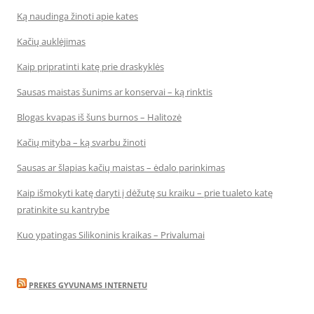
Ką naudinga žinoti apie kates
Kačių auklėjimas
Kaip pripratinti katę prie draskyklės
Sausas maistas šunims ar konservai – ką rinktis
Blogas kvapas iš šuns burnos – Halitozė
Kačių mityba – ką svarbu žinoti
Sausas ar šlapias kačių maistas – ėdalo parinkimas
Kaip išmokyti katę daryti į dėžutę su kraiku – prie tualeto katę
pratinkite su kantrybe
Kuo ypatingas Silikoninis kraikas – Privalumai
PREKES GYVUNAMS INTERNETU