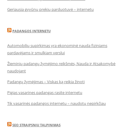
Geriausia gyvūnų prekių parduotuvė – internetu
PADANGOS INTERNETU
Automobilių supirkimas yra ekonominė nauda fiziniams
pardavėjams ir smulkiam verslui
Žieminių padangų žymėjimo reikšmės, Nauda ir Atsakomybė
naudojant
Padangų žymėjimas – Viskas ką reikia žinoti
Pigias vasarines padangas rasite internetu
Tik vasarinės padangos internetu – naudotų nepirkčiau
SEO STRAIPSNIU TALPINIMAS