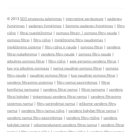
© 2013
SEO straipsniu talpinimas
|
internetine parduotuve
|
padangų
žymėjimas
|
padangų žymėjimas
|
žieminių padangų žymėjimas
|
filtrų
rūšys
|
filtrai nugeležinimui
|
osmoso filtrai> |
osmoso filtrų nauda
|
osmoso filtrai
|
filtrų rūšys
|
minkštinimo filtrų naudojimas
|
minkštinimo sistema
|
filtrų rūšys ir nauda
|
osmoso filtrai
|
vandens
filtrai nukalkinimui
|
vandens filtrų nauda
|
osmoso filtrų nauda
|
atbulinio osmoso filtrai
|
filtrų rūšys
|
apie geriamo vandens filtrus
|
kas yra atbulinis osmosas
|
namui naudingi osmoso filtrai
|
osmoso
filtrų nauda
|
naudingi osmoso filtrai
|
kuo naudingi osmoso filtrai
|
vandens filtravimo sistemos
|
filtrų namui pasirinkimas
|
filtrai
komfortui namuose
|
vandens filtrai namui
|
filtrai namams
|
vandens
filtrai kokybei
|
tinkamiausi vandens filtrai namui
|
vandens filtravimo
sistemos namui
|
filtrų sprendimai namui
|
ieškome vandens filtrų
namui
|
vandens filtrų namui rūšys
|
vandens kokybei filtrai namui
|
vandens namui filtrų pasirinkimas
|
vandens filtrų rtūšys
|
vandens
kokybei name
|
rekomenduojami vandens filtrai namui
|
vandens filtrai
namui
|
filtrų namui rūšys
|
vandens filtrų rūšys
|
vandens filtrai namui