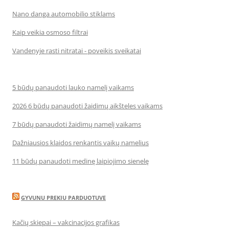
Nano danga automobilio stiklams
Kaip veikia osmoso filtrai
Vandenyje rasti nitratai - poveikis sveikatai
5 būdų panaudoti lauko namelį vaikams
2026 6 būdų panaudoti žaidimų aikšteles vaikams
7 būdų panaudoti žaidimų namelį vaikams
Dažniausios klaidos renkantis vaikų namelius
11 būdų panaudoti medinę laipiojimo sienelę
GYVUNU PREKIU PARDUOTUVE
Kačių skiepai – vakcinacijos grafikas