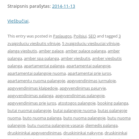
Straipsnis parašytas:
2014-11-13
Viešbučiai
.
This entry was posted in
Paslaugos
,
Poilsiui
,
SEO
and tagged
3
zvaigzduciu viesbutis vilniuje
,
5 zvaigzduciu viesbuciai vilniuje
,
alanga viesbutis
,
amber palace
,
amber palace palanga
,
amber
palanga
,
amber spa palanga
,
amber viesbutis
,
amber viesbutis
palanga
,
apartamentai palanga
,
apartamentai palangoje
,
apartamentai palangoje nuoma
,
apartamentai prie juros
,
apartamentų nuoma palangoje
,
apgyvendinimas jurmaloje
,
apgyvendinimas klaipedoje
,
apgyvendinimas pajuryje
,
apgyvendinimas palanga
,
apgyvendinimas palangoje
,
apgyvendinimas prie juros
,
atostogos palangoje
,
booking palanga
,
butai nuomai palangoje
,
butai palangoje nuoma
,
butas palangoje
nuoma
,
buto nuoma palanga
,
buto nuoma palangoje
,
butų nuoma
palangoje
,
butu nuoma palangoje vasarai
,
diemedis palanga
,
druskininkai apgyvendinimas
,
druskininkai nakvyne
,
druskininkai