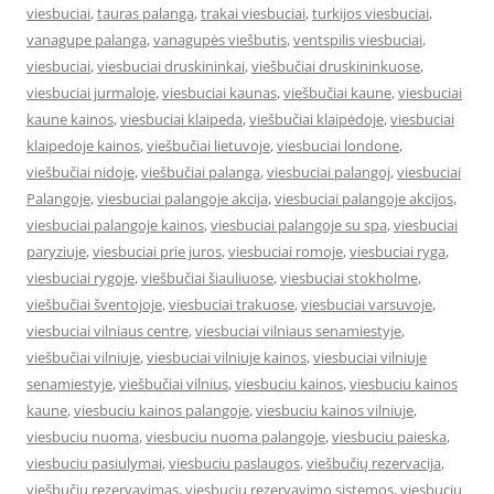
viesbuciai
,
tauras palanga
,
trakai viesbuciai
,
turkijos viesbuciai
,
vanagupe palanga
,
vanagupės viešbutis
,
ventspilis viesbuciai
,
viesbuciai
,
viesbuciai druskininkai
,
viešbučiai druskininkuose
,
viesbuciai jurmaloje
,
viesbuciai kaunas
,
viešbučiai kaune
,
viesbuciai
kaune kainos
,
viesbuciai klaipeda
,
viešbučiai klaipėdoje
,
viesbuciai
klaipedoje kainos
,
viešbučiai lietuvoje
,
viesbuciai londone
,
viešbučiai nidoje
,
viešbučiai palanga
,
viesbuciai palangoj
,
viesbuciai
Palangoje
,
viesbuciai palangoje akcija
,
viesbuciai palangoje akcijos
,
viesbuciai palangoje kainos
,
viesbuciai palangoje su spa
,
viesbuciai
paryziuje
,
viesbuciai prie juros
,
viesbuciai romoje
,
viesbuciai ryga
,
viesbuciai rygoje
,
viešbučiai šiauliuose
,
viesbuciai stokholme
,
viešbučiai šventojoje
,
viesbuciai trakuose
,
viesbuciai varsuvoje
,
viesbuciai vilniaus centre
,
viesbuciai vilniaus senamiestyje
,
viešbučiai vilniuje
,
viesbuciai vilniuje kainos
,
viesbuciai vilniuje
senamiestyje
,
viešbučiai vilnius
,
viesbuciu kainos
,
viesbuciu kainos
kaune
,
viesbuciu kainos palangoje
,
viesbuciu kainos vilniuje
,
viesbuciu nuoma
,
viesbuciu nuoma palangoje
,
viesbuciu paieska
,
viesbuciu pasiulymai
,
viesbuciu paslaugos
,
viešbučių rezervacija
,
viešbučių rezervavimas
,
viesbuciu rezervavimo sistemos
,
viesbuciu