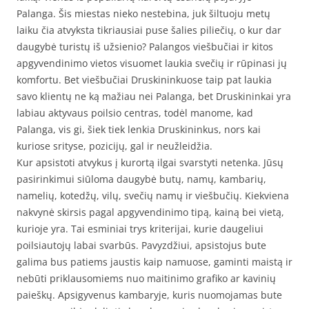
Palanga. Šis miestas nieko nestebina, juk šiltuoju metų
laiku čia atvyksta tikriausiai puse šalies piliečių, o kur dar
daugybė turistų iš užsienio? Palangos viešbučiai ir kitos
apgyvendinimo vietos visuomet laukia svečių ir rūpinasi jų
komfortu. Bet viešbučiai Druskininkuose taip pat laukia
savo klientų ne ką mažiau nei Palanga, bet Druskininkai yra
labiau aktyvaus poilsio centras, todėl manome, kad
Palanga, vis gi, šiek tiek lenkia Druskininkus, nors kai
kuriose srityse, pozicijų, gal ir neužleidžia.
Kur apsistoti atvykus į kurortą ilgai svarstyti netenka. Jūsų
pasirinkimui siūloma daugybė butų, namų, kambarių,
namelių, kotedžų, vilų, svečių namų ir viešbučių. Kiekviena
nakvynė skirsis pagal apgyvendinimo tipą, kainą bei vietą,
kurioje yra. Tai esminiai trys kriterijai, kurie daugeliui
poilsiautojų labai svarbūs. Pavyzdžiui, apsistojus bute
galima bus patiems jaustis kaip namuose, gaminti maistą ir
nebūti priklausomiems nuo maitinimo grafiko ar kavinių
paieškų. Apsigyvenus kambaryje, kuris nuomojamas bute