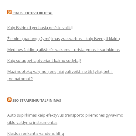
PIGUS LEKTUVU BILIETAI
Kaip išsirinkti geriausią pelėsio valiklį
Žieminių padangų žymėjimas yra svarbus – kaip išvengti klaidų
Medinės žaidimų aikštelės vaikams – pristatymas ir surinkimas
Kaip sutaupyti aptveriant kaimo sodybą?
Maži nuotekų valymo įrenginiai gali veikti ne tik tyliai, bet ir
„nematomai‘‘?
SEO STRAIPSNIU TALPINIMAS
Auto supirkimas kaip efektyvus transporto priemonės gyvavimo
ciklo valdymo instrumentas
Klaidos renkantis vandens filtrą