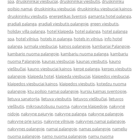
spa
,
druskininkai viesbuciai
,
druskininkai viesbutis
,
druskininku
poilsio namai
,
druskininku viesbuciai
,
druskininku viesbuciai kainos
,
druskininku viesbutis
,
energetikas šventoji
,
gamanta hotel palanga
,
gradiali palanga
,
gradiali viesbutis palangoje
,
green viesbutis
,
holiday villa palanga
,
hotel klaipeda
,
hotel palanga
,
hotel palanga
spa
,
hotel vilnius
,
hotels in palanga
,
hotels in vilnius
,
info hotel
palanga
,
jurmala viesbuciai
,
kainos palangoje
,
kambariai Palangoje
,
kambario nuoma palangoje
,
kambariu nuoma palanga
,
kambariu
nuoma Palangoje
,
kaunas viesbuciai
,
kaunas viesbutis
,
kauno
viešbučiai
,
kauno viesbuciai kainos
,
kerpė palanga
,
kerpes viesbutis
palangoje
,
klaipeda hotel
,
klaipeda viesbuciai
,
klaipedos viesbuciai
,
klaipedos viesbuciai kainos
,
klaipedos viesbutis
,
kotedzu nuoma
palangoje
,
ktu poilsio namai palangoje
,
kursiu kaimas sventojoje
,
lietuva sanatorija
,
lietuva viesbutis
,
lietuvos viešbučiai
,
lietuvos
viešbutis
,
mikroautobusu nuoma
,
nakvyne klaipedoje
,
nakvynė
nidoje
,
nakvyne pajuryje
,
nakvyne palanga
,
nakvyne palangoje
,
nakvyne prie juros
,
nakvyne vilniuje
,
nakvynes namai palangoje
,
nakvynes palangoje
,
namai palangoje
,
namas palangoje
,
namelių
nuoma palangoje
,
namo nuoma palangoje
,
namu nuoma