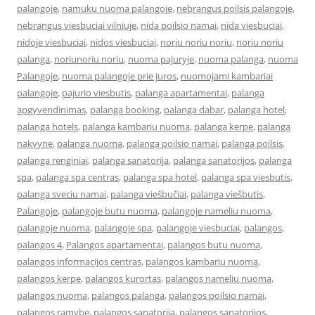
palangoje
,
namuku nuoma palangoje
,
nebrangus poilsis palangoje
,
nebrangus viesbuciai vilniuje
,
nida poilsio namai
,
nida viesbuciai
,
nidoje viesbuciai
,
nidos viesbuciai
,
noriu noriu noriu
,
noriu noriu
palanga
,
noriunoriu noriu
,
nuoma pajuryje
,
nuoma palanga
,
nuoma
Palangoje
,
nuoma palangoje prie juros
,
nuomojami kambariai
palangoje
,
pajurio viesbutis
,
palanga apartamentai
,
palanga
apgyvendinimas
,
palanga booking
,
palanga dabar
,
palanga hotel
,
palanga hotels
,
palanga kambariu nuoma
,
palanga kerpe
,
palanga
nakvyne
,
palanga nuoma
,
palanga poilsio namai
,
palanga poilsis
,
palanga renginiai
,
palanga sanatorija
,
palanga sanatorijos
,
palanga
spa
,
palanga spa centras
,
palanga spa hotel
,
palanga spa viesbutis
,
palanga sveciu namai
,
palanga viešbučiai
,
palanga viešbutis
,
Palangoje
,
palangoje butu nuoma
,
palangoje nameliu nuoma
,
palangoje nuoma
,
palangoje spa
,
palangoje viesbuciai
,
palangos
,
palangos 4
,
Palangos apartamentai
,
palangos butu nuoma
,
palangos informacijos centras
,
palangos kambariu nuoma
,
palangos kerpe
,
palangos kurortas
,
palangos nameliu nuoma
,
palangos nuoma
,
palangos palanga
,
palangos poilsio namai
,
palangos ramybe
,
palangos sanatorija
,
palangos sanatorijos
,