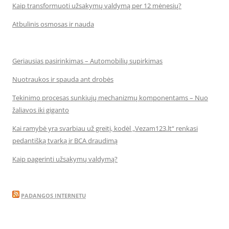
Kaip transformuoti užsakymų valdymą per 12 mėnesių?
Atbulinis osmosas ir nauda
Geriausias pasirinkimas – Automobilių supirkimas
Nuotraukos ir spauda ant drobės
Tekinimo procesas sunkiųjų mechanizmų komponentams – Nuo
žaliavos iki giganto
Kai ramybė yra svarbiau už greitį, kodėl „Vezam123.lt“ renkasi
pedantišką tvarką ir BCA draudimą
Kaip pagerinti užsakymų valdymą?
PADANGOS INTERNETU