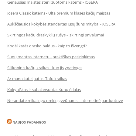
Geriausias maistas sterilizuotoms katėms - JOSERA
Josera Classic katėms - Ulta premium klasės kačių maistas
Aukščiausios kokybės standartas Jūsų šuns mitybai - JOSERA
Skirtingos kačių draskyklių rūšys – skirtingi privalumai
Kodėl katės drasko baldus - kaip to išvengti?
Šunų maistas internetu - praktiškas pasirinkimas
Silikoninis kačių kraikas - kuo jis ypatingas
Ar mano katei patiks Tofu kraikas
Kokybiškas ir subalansuotas šunų ėdalas
Nerandate reikalingų prekių gyvūnams - internetinė parduotuvė
NAUJOS PADANGOS