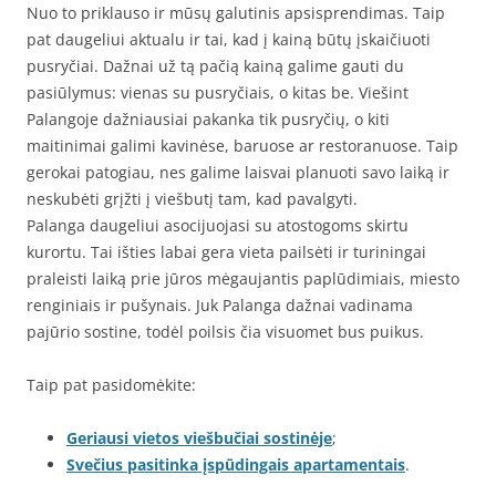
Nuo to priklauso ir mūsų galutinis apsisprendimas. Taip
pat daugeliui aktualu ir tai, kad į kainą būtų įskaičiuoti
pusryčiai. Dažnai už tą pačią kainą galime gauti du
pasiūlymus: vienas su pusryčiais, o kitas be. Viešint
Palangoje dažniausiai pakanka tik pusryčių, o kiti
maitinimai galimi kavinėse, baruose ar restoranuose. Taip
gerokai patogiau, nes galime laisvai planuoti savo laiką ir
neskubėti grįžti į viešbutį tam, kad pavalgyti.
Palanga daugeliui asocijuojasi su atostogoms skirtu
kurortu. Tai išties labai gera vieta pailsėti ir turiningai
praleisti laiką prie jūros mėgaujantis paplūdimiais, miesto
renginiais ir pušynais. Juk Palanga dažnai vadinama
pajūrio sostine, todėl poilsis čia visuomet bus puikus.
Taip pat pasidomėkite:
Geriausi vietos viešbučiai sostinėje
;
Svečius pasitinka įspūdingais apartamentais
.