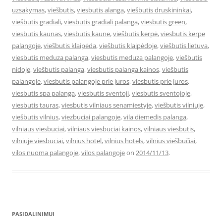
uzsakymas
,
viešbutis
,
viesbutis alanga
,
viešbutis druskininkai
,
viešbutis gradiali
,
viesbutis gradiali palanga
,
viesbutis green
,
viesbutis kaunas
,
viesbutis kaune
,
viešbutis kerpė
,
viesbutis kerpe
palangoje
,
viešbutis klaipėda
,
viešbutis klaipėdoje
,
viešbutis lietuva
,
viesbutis meduza palanga
,
viesbutis meduza palangoje
,
viešbutis
nidoje
,
viešbutis palanga
,
viesbutis palanga kainos
,
viešbutis
palangoje
,
viesbutis palangoje prie juros
,
viesbutis prie juros
,
viesbutis spa palanga
,
viesbutis sventoji
,
viesbutis sventojoje
,
viesbutis tauras
,
viesbutis vilniaus senamiestyje
,
viešbutis vilniuje
,
viešbutis vilnius
,
viezbuciai palangoje
,
vila diemedis palanga
,
vilniaus viesbuciai
,
vilniaus viesbuciai kainos
,
vilniaus viesbutis
,
vilniuje viesbuciai
,
vilnius hotel
,
vilnius hotels
,
vilnius viešbučiai
,
vilos nuoma palangoje
,
vilos palangoje
on
2014/11/13
.
PASIDALINIMUI