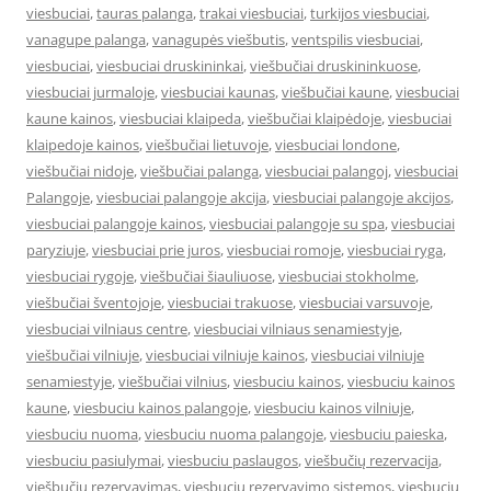
viesbuciai
,
tauras palanga
,
trakai viesbuciai
,
turkijos viesbuciai
,
vanagupe palanga
,
vanagupės viešbutis
,
ventspilis viesbuciai
,
viesbuciai
,
viesbuciai druskininkai
,
viešbučiai druskininkuose
,
viesbuciai jurmaloje
,
viesbuciai kaunas
,
viešbučiai kaune
,
viesbuciai
kaune kainos
,
viesbuciai klaipeda
,
viešbučiai klaipėdoje
,
viesbuciai
klaipedoje kainos
,
viešbučiai lietuvoje
,
viesbuciai londone
,
viešbučiai nidoje
,
viešbučiai palanga
,
viesbuciai palangoj
,
viesbuciai
Palangoje
,
viesbuciai palangoje akcija
,
viesbuciai palangoje akcijos
,
viesbuciai palangoje kainos
,
viesbuciai palangoje su spa
,
viesbuciai
paryziuje
,
viesbuciai prie juros
,
viesbuciai romoje
,
viesbuciai ryga
,
viesbuciai rygoje
,
viešbučiai šiauliuose
,
viesbuciai stokholme
,
viešbučiai šventojoje
,
viesbuciai trakuose
,
viesbuciai varsuvoje
,
viesbuciai vilniaus centre
,
viesbuciai vilniaus senamiestyje
,
viešbučiai vilniuje
,
viesbuciai vilniuje kainos
,
viesbuciai vilniuje
senamiestyje
,
viešbučiai vilnius
,
viesbuciu kainos
,
viesbuciu kainos
kaune
,
viesbuciu kainos palangoje
,
viesbuciu kainos vilniuje
,
viesbuciu nuoma
,
viesbuciu nuoma palangoje
,
viesbuciu paieska
,
viesbuciu pasiulymai
,
viesbuciu paslaugos
,
viešbučių rezervacija
,
viešbučių rezervavimas
,
viesbuciu rezervavimo sistemos
,
viesbuciu