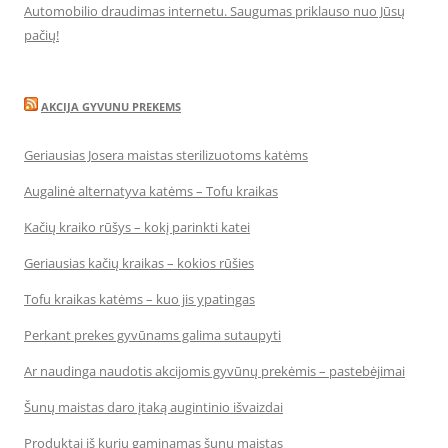
Automobilio draudimas internetu. Saugumas priklauso nuo Jūsų
pačių!
AKCIJA GYVUNU PREKEMS
Geriausias Josera maistas sterilizuotoms katėms
Augalinė alternatyva katėms – Tofu kraikas
Kačių kraiko rūšys – kokį parinkti katei
Geriausias kačių kraikas – kokios rūšies
Tofu kraikas katėms – kuo jis ypatingas
Perkant prekes gyvūnams galima sutaupyti
Ar naudinga naudotis akcijomis gyvūnų prekėmis – pastebėjimai
Šunų maistas daro įtaką augintinio išvaizdai
Produktai iš kurių gaminamas šunų maistas