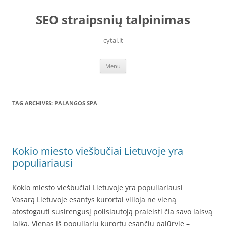
Skip
to
SEO straipsnių talpinimas
content
cytai.lt
Menu
TAG ARCHIVES:
PALANGOS SPA
Kokio miesto viešbučiai Lietuvoje yra
populiariausi
Kokio miesto viešbučiai Lietuvoje yra populiariausi
Vasarą Lietuvoje esantys kurortai vilioja ne vieną
atostogauti susirengusį poilsiautoją praleisti čia savo laisvą
laiką. Vienas iš populiarių kurortų esančių pajūryje –