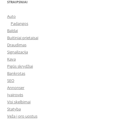
STRAIPSNIAI
Auto
Padangos
Baldai
Buitiniai prietaisai
Draudimas
Signalizacija
Kava
Pigūs skrydžiai
Bankrotas
SEO
Annonser
Įvairovės
Visi skelbimai
Statyba
Veža į oro uostus