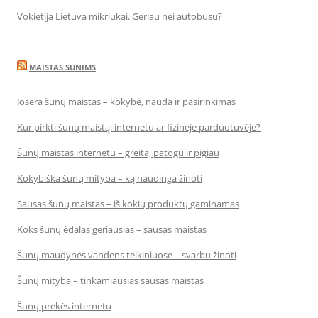
Vokietija Lietuva mikriukai. Geriau nei autobusu?
MAISTAS SUNIMS
Josera šunų maistas – kokybė, nauda ir pasirinkimas
Kur pirkti šunų maistą: internetu ar fizinėje parduotuvėje?
Šunų maistas internetu – greita, patogu ir pigiau
Kokybiška šunų mityba – ką naudinga žinoti
Sausas šunų maistas – iš kokių produktų gaminamas
Koks šunų ėdalas geriausias – sausas maistas
Šunų maudynės vandens telkiniuose – svarbu žinoti
Šunų mityba – tinkamiausias sausas maistas
Šunų prekės internetu