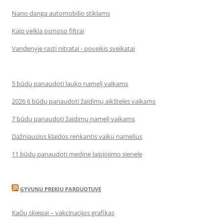
Nano danga automobilio stiklams
Kaip veikia osmoso filtrai
Vandenyje rasti nitratai - poveikis sveikatai
5 būdų panaudoti lauko namelį vaikams
2026 6 būdų panaudoti žaidimų aikšteles vaikams
7 būdų panaudoti žaidimų namelį vaikams
Dažniausios klaidos renkantis vaikų namelius
11 būdų panaudoti medinę laipiojimo sienelę
GYVUNU PREKIU PARDUOTUVE
Kačių skiepai – vakcinacijos grafikas