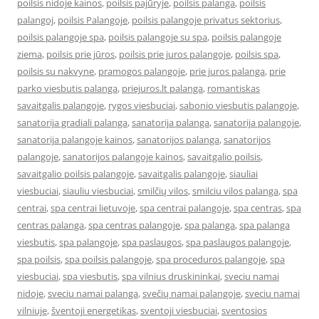
poilsis nidoje kainos
,
poilsis pajūryje
,
poilsis palanga
,
poilsis
palangoj
,
poilsis Palangoje
,
poilsis palangoje privatus sektorius
,
poilsis palangoje spa
,
poilsis palangoje su spa
,
poilsis palangoje
ziema
,
poilsis prie jūros
,
poilsis prie juros palangoje
,
poilsis spa
,
poilsis su nakvyne
,
pramogos palangoje
,
prie juros palanga
,
prie
parko viesbutis palanga
,
priejuros.lt palanga
,
romantiskas
savaitgalis palangoje
,
rygos viesbuciai
,
sabonio viesbutis palangoje
,
sanatorija gradiali palanga
,
sanatorija palanga
,
sanatorija palangoje
,
sanatorija palangoje kainos
,
sanatorijos palanga
,
sanatorijos
palangoje
,
sanatorijos palangoje kainos
,
savaitgalio poilsis
,
savaitgalio poilsis palangoje
,
savaitgalis palangoje
,
siauliai
viesbuciai
,
siauliu viesbuciai
,
smilčių vilos
,
smilciu vilos palanga
,
spa
centrai
,
spa centrai lietuvoje
,
spa centrai palangoje
,
spa centras
,
spa
centras palanga
,
spa centras palangoje
,
spa palanga
,
spa palanga
viesbutis
,
spa palangoje
,
spa paslaugos
,
spa paslaugos palangoje
,
spa poilsis
,
spa poilsis palangoje
,
spa proceduros palangoje
,
spa
viesbuciai
,
spa viesbutis
,
spa vilnius druskininkai
,
sveciu namai
nidoje
,
sveciu namai palanga
,
svečių namai palangoje
,
sveciu namai
vilniuje
,
šventoji energetikas
,
sventoji viesbuciai
,
sventosios