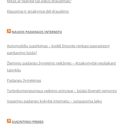
Mitas ar realybė tas pigus draudimas?
Klausimai ir atsakymai dėl draudimo
NAUJOS PADANGOS INTERNETU
Automobilių supirkimas – kodėl žmonės renkasi paprastesnį
pardavimo būdą?
Žieminių padangų žymėjimo reikšmės – Atsakomybė nesilaikant
taisyklių
Padangų žymėjimas
Turbokompresoriaus veikimo principai – būdai išvengti remonto
Vasarinių padangų kokybė internetu – sutaupoma laiko
AUGINTINIU PREKES