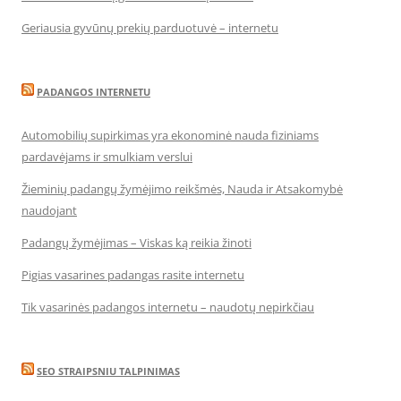
Geriausia gyvūnų prekių parduotuvė – internetu
PADANGOS INTERNETU
Automobilių supirkimas yra ekonominė nauda fiziniams
pardavėjams ir smulkiam verslui
Žieminių padangų žymėjimo reikšmės, Nauda ir Atsakomybė
naudojant
Padangų žymėjimas – Viskas ką reikia žinoti
Pigias vasarines padangas rasite internetu
Tik vasarinės padangos internetu – naudotų nepirkčiau
SEO STRAIPSNIU TALPINIMAS