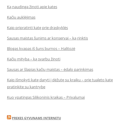
Ką naudinga žinoti apie kates
Kačių auklėjimas
Kaip pripratinti katę prie draskyklės
Sausas maistas šunims ar konservai – ką rinktis
Blogas kvapas iš šuns burnos – Halitozė
Kačių mityba – ką svarbu žinoti
Sausas ar šlapias kačių maistas – ėdalo parinkimas
Kaip išmokyti katę daryti į dėžutę su kraiku – prie tualeto katę
pratinkite su kantrybe
Kuo ypatingas Silikoninis kraikas – Privalumai
PREKES GYVUNAMS INTERNETU