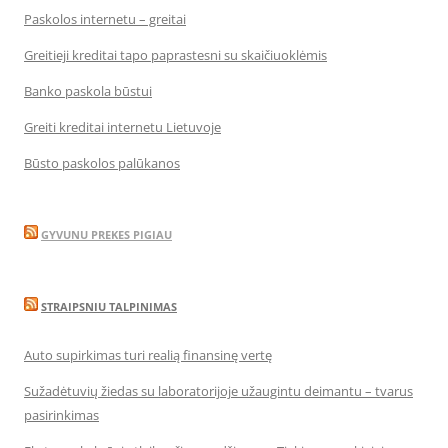
Paskolos internetu – greitai
Greitieji kreditai tapo paprastesni su skaičiuoklėmis
Banko paskola būstui
Greiti kreditai internetu Lietuvoje
Būsto paskolos palūkanos
GYVUNU PREKES PIGIAU
STRAIPSNIU TALPINIMAS
Auto supirkimas turi realią finansinę vertę
Sužadėtuvių žiedas su laboratorijoje užaugintu deimantu – tvarus
pasirinkimas