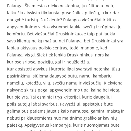
Palanga. Šis miestas nieko nestebina, juk šiltuoju metų
laiku čia atvyksta tikriausiai puse šalies piliečių, o kur dar
daugybė turistų iš užsienio? Palangos viešbučiai ir kitos
apgyvendinimo vietos visuomet laukia svečių ir rūpinasi jų
komfortu. Bet viešbučiai Druskininkuose taip pat laukia
savo klientų ne ką mažiau nei Palanga, bet Druskininkai yra
labiau aktyvaus poilsio centras, todėl manome, kad
Palanga, vis gi, šiek tiek lenkia Druskininkus, nors kai
kuriose srityse, pozicijų, gal ir neužleidžia.
Kur apsistoti atvykus į kurortą ilgai svarstyti netenka. Jūsų
pasirinkimui siūloma daugybė butų, namų, kambarių,
namelių, kotedžų, vilų, svečių namų ir viešbučių. Kiekviena
nakvynė skirsis pagal apgyvendinimo tipą, kainą bei vietą,
kurioje yra. Tai esminiai trys kriterijai, kurie daugeliui
poilsiautojų labai svarbūs. Pavyzdžiui, apsistojus bute
galima bus patiems jaustis kaip namuose, gaminti maistą ir
nebūti priklausomiems nuo maitinimo grafiko ar kavinių
paieškų. Apsigyvenus kambaryje, kuris nuomojamas bute