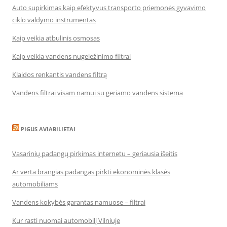
Auto supirkimas kaip efektyvus transporto priemonės gyvavimo
ciklo valdymo instrumentas
Kaip veikia atbulinis osmosas
Kaip veikia vandens nugeležinimo filtrai
Klaidos renkantis vandens filtrą
Vandens filtrai visam namui su geriamo vandens sistema
PIGUS AVIABILIETAI
Vasarinių padangų pirkimas internetu – geriausia išeitis
Ar verta brangias padangas pirkti ekonominės klasės
automobiliams
Vandens kokybės garantas namuose – filtrai
Kur rasti nuomai automobilį Vilniuje