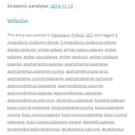
Straipsnis parašytas:
2014-11-13
Viešbučiai
.
This entry was posted in
Paslaugos
,
Poilsiui
,
SEO
and tagged
3
zvaigzduciu viesbutis vilniuje
,
5 zvaigzduciu viesbuciai vilniuje
,
alanga viesbutis
,
amber palace
,
amber palace palanga
,
amber
palanga
,
amber spa palanga
,
amber viesbutis
,
amber viesbutis
palanga
,
apartamentai palanga
,
apartamentai palangoje
,
apartamentai palangoje nuoma
,
apartamentai prie juros
,
apartamentų nuoma palangoje
,
apgyvendinimas jurmaloje
,
apgyvendinimas klaipedoje
,
apgyvendinimas pajuryje
,
apgyvendinimas palanga
,
apgyvendinimas palangoje
,
apgyvendinimas prie juros
,
atostogos palangoje
,
booking palanga
,
butai nuomai palangoje
,
butai palangoje nuoma
,
butas palangoje
nuoma
,
buto nuoma palanga
,
buto nuoma palangoje
,
butų nuoma
palangoje
,
butu nuoma palangoje vasarai
,
diemedis palanga
,
druskininkai apgyvendinimas
,
druskininkai nakvyne
,
druskininkai