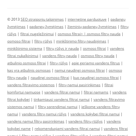
© 2013
SEO straipsniu talpinimas
|
internetine parduotuve
|
padangų
žymėjimas
|
padangų žymėjimas
|
žieminių padangų žymėjimas
|
filtrų
rūšys
|
filtrai nugeležinimui
|
osmoso filtrai> |
osmoso filtrų nauda
|
osmoso filtrai
|
filtrų rūšys
|
minkštinimo filtrų naudojimas
|
minkštinimo sistema
|
filtrų rūšys ir nauda
|
osmoso filtrai
|
vandens
filtrai nukalkinimui
|
vandens filtrų nauda
|
osmoso filtrų nauda
|
atbulinio osmoso filtrai
|
filtrų rūšys
|
apie geriamo vandens filtrus
|
kas yra atbulinis osmosas
|
namui naudingi osmoso filtrai
|
osmoso
filtrų nauda
|
naudingi osmoso filtrai
|
kuo naudingi osmoso filtrai
|
vandens filtravimo sistemos
|
filtrų namui pasirinkimas
|
filtrai
komfortui namuose
|
vandens filtrai namui
|
filtrai namams
|
vandens
filtrai kokybei
|
tinkamiausi vandens filtrai namui
|
vandens filtravimo
sistemos namui
|
filtrų sprendimai namui
|
ieškome vandens filtrų
namui
|
vandens filtrų namui rūšys
|
vandens kokybei filtrai namui
|
vandens namui filtrų pasirinkimas
|
vandens filtrų rtūšys
|
vandens
kokybei name
|
rekomenduojami vandens filtrai namui
|
vandens filtrai
namui
|
filtrų namui rūšys
|
vandens filtrų rūšys
|
vandens filtrai namui