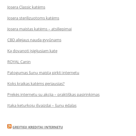
Josera Classic katėms
Josera sterilizuotoms katėms
Josera maistas katėms – atsiliepimai
CBD aliejaus nauda gyvūnams
Ką dovanoti įsigijusiam katę
ROYAL Canin
Patogumas šunų maistą pirkti internetu
Koks kraikas katėms geriausias?
Prekės internetu su akcija – praktiškas pasirinkimas
Įtaka keturkojų išvaizdai – šunų ėdalas
GREITIEJI KREDITAI INTERNETU