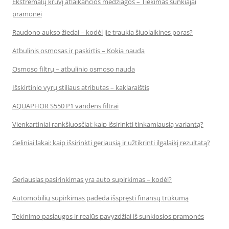
Ekstremalų krūvį atlaikančios medžiagos – Tiekimas sunkiajai
pramonei
Raudono aukso žiedai – kodėl jie traukia šiuolaikines poras?
Atbulinis osmosas ir paskirtis – Kokia nauda
Osmoso filtrų – atbulinio osmoso nauda
Išskirtinio vyrų stiliaus atributas – kaklaraištis
AQUAPHOR S550 P1 vandens filtrai
Vienkartiniai rankšluosčiai: kaip išsirinkti tinkamiausią variantą?
Geliniai lakai: kaip išsirinkti geriausią ir užtikrinti ilgalaikį rezultatą?
Geriausias pasirinkimas yra auto supirkimas – kodėl?
Automobilių supirkimas padeda išspręsti finansų trūkumą
Tekinimo paslaugos ir realūs pavyzdžiai iš sunkiosios pramonės