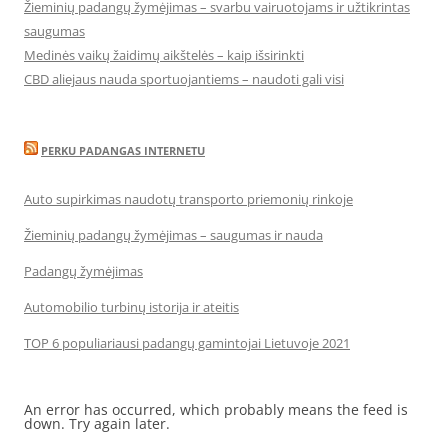
Žieminių padangų žymėjimas – svarbu vairuotojams ir užtikrintas
saugumas
Medinės vaikų žaidimų aikštelės – kaip išsirinkti
CBD aliejaus nauda sportuojantiems – naudoti gali visi
PERKU PADANGAS INTERNETU
Auto supirkimas naudotų transporto priemonių rinkoje
Žieminių padangų žymėjimas – saugumas ir nauda
Padangų žymėjimas
Automobilio turbinų istorija ir ateitis
TOP 6 populiariausi padangų gamintojai Lietuvoje 2021
An error has occurred, which probably means the feed is
down. Try again later.