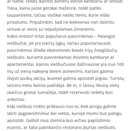
ar name, reikės dalintis bendru vonios kambariu ar virtuve.
Tiesa, kaina juose gerokai mažesnė, todėl patiks
taupantiems, tačiau visiškai netiks tiems, kurie ieško
privatumo. Pripažinkim, kad ne kiekvienas nori dalintis
virtuve ar vonia su nepažįstamais žmonėmis.
Kokio miesto? Kitas populiarus pasirinkimas – Palangos
viešbučiai. Jie yra įvairių lygių, tačiau populiariausias
pasirinkimas išlieka ekonominės klasės trijų žvaigždučių
viešbutis, kuriame pasirenkamas dvivietis kambarys ar
apartamentai. Kainos viešbučiuose dažniausiai yra nuo 100
litų už vieną nakvynę dviem asmenims. Kartais galima
išvysti puikių akcijų, kuomet galima apsistoti pigiau. Turistų
sezono metu kainos padidėja. Be to, ir laisvų likusių vietų
skaičius greitai sumažėja, todėl rezervuoti reikėtų kuo
anksčiau.
Kokį viešbutį rinktis priklauso nuo to, kiek pinigų galime
skirti apgyvendinimui bei vietos, kurioje mums bus patogu
apsistoti. Galbūt mus domina kuo arčiau paplūdimio
esantis, ar šalia patinkančio restorano įkurtas viešbutis.