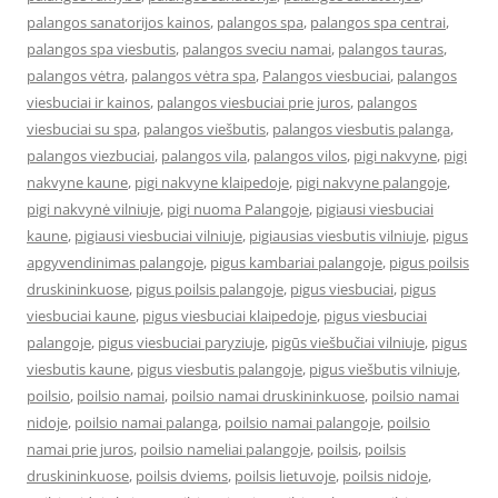
palangos sanatorijos kainos
,
palangos spa
,
palangos spa centrai
,
palangos spa viesbutis
,
palangos sveciu namai
,
palangos tauras
,
palangos vėtra
,
palangos vėtra spa
,
Palangos viesbuciai
,
palangos
viesbuciai ir kainos
,
palangos viesbuciai prie juros
,
palangos
viesbuciai su spa
,
palangos viešbutis
,
palangos viesbutis palanga
,
palangos viezbuciai
,
palangos vila
,
palangos vilos
,
pigi nakvyne
,
pigi
nakvyne kaune
,
pigi nakvyne klaipedoje
,
pigi nakvyne palangoje
,
pigi nakvynė vilniuje
,
pigi nuoma Palangoje
,
pigiausi viesbuciai
kaune
,
pigiausi viesbuciai vilniuje
,
pigiausias viesbutis vilniuje
,
pigus
apgyvendinimas palangoje
,
pigus kambariai palangoje
,
pigus poilsis
druskininkuose
,
pigus poilsis palangoje
,
pigus viesbuciai
,
pigus
viesbuciai kaune
,
pigus viesbuciai klaipedoje
,
pigus viesbuciai
palangoje
,
pigus viesbuciai paryziuje
,
pigūs viešbučiai vilniuje
,
pigus
viesbutis kaune
,
pigus viesbutis palangoje
,
pigus viešbutis vilniuje
,
poilsio
,
poilsio namai
,
poilsio namai druskininkuose
,
poilsio namai
nidoje
,
poilsio namai palanga
,
poilsio namai palangoje
,
poilsio
namai prie juros
,
poilsio nameliai palangoje
,
poilsis
,
poilsis
druskininkuose
,
poilsis dviems
,
poilsis lietuvoje
,
poilsis nidoje
,