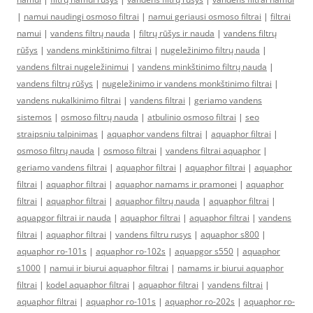
|
namui naudingi osmoso filtrai
|
namui geriausi osmoso filtrai
|
filtrai
namui
|
vandens filtrų nauda
|
filtrų rūšys ir nauda
|
vandens filtrų
rūšys
|
vandens minkštinimo filtrai
|
nugeležinimo filtrų nauda
|
vandens filtrai nugeležinimui
|
vandens minkštinimo filtrų nauda
|
vandens filtrų rūšys
|
nugeležinimo ir vandens monkštinimo filtrai
|
vandens nukalkinimo filtrai
|
vandens filtrai
|
geriamo vandens
sistemos
|
osmoso filtrų nauda
|
atbulinio osmoso filtrai
|
seo
straipsniu talpinimas
|
aquaphor vandens filtrai
|
aquaphor filtrai
|
osmoso filtrų nauda
|
osmoso filtrai
|
vandens filtrai aquaphor
|
geriamo vandens filtrai
|
aquaphor filtrai
|
aquaphor filtrai
|
aquaphor
filtrai
|
aquaphor filtrai
|
aquaphor namams ir pramonei
|
aquaphor
filtrai
|
aquaphor filtrai
|
aquaphor filtrų nauda
|
aquaphor filtrai
|
aquapgor filtrai ir nauda
|
aquaphor filtrai
|
aquaphor filtrai
|
vandens
filtrai
|
aquaphor filtrai
|
vandens filtru rusys
|
aquaphor s800
|
aquaphor ro-101s
|
aquaphor ro-102s
|
aquapgor s550
|
aquaphor
s1000
|
namui ir biurui aquaphor filtrai
|
namams ir biurui aquaphor
filtrai
|
kodel aquaphor filtrai
|
aquaphor filtrai
|
vandens filtrai
|
aquaphor filtrai
|
aquaphor ro-101s
|
aquaphor ro-202s
|
aquaphor ro-