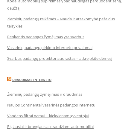
Kodėl automobilių supirkimas ypač naudingas parduodant seną,
daužtą
Žieminių padangų reikšmės – Nauda ir atsakomybė pažeidus
taisykles
Renkantis padangas žymėjimas yra svarbus
Vasarinių padangų pirkimo internetu privalumai
Svarbus padangų protektoriaus raštas – atkreipkite dėmesį
DRAUDIMAS INTERNETU
Žieminių padangų žymėjimas ir draudimas
Naujos Continental vasarinės padangos internetu
Vandens filtrai namui – kiekvienam gyventojui
Pigiausiai ir brangiausiai draudžiami automobiliai