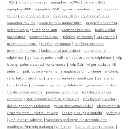
102s
|
aquaphor ro-202s
|
aquaphor ro-206s
|
vandens filtrai
|
aquaphor s800
|
aquaphor s550
|
geriamo vandens filtrai
|
aquaphor
s1000
|
aquaphor ro 101s
|
aquaphor 102s
|
aquaphor ro 202s
|
aquaphor ro 206s
|
vandens minkstinimo filtrai
|
nugeležinimo filtrai
|
pelesio kvapa galima panaikinti
|
priemone nuo voru
|
lauko kubilai
pardavimui
|
priemonė nuo vorų
|
telefonų remontas
|
kas yra seo
|
priemone nuo voru
|
telefonų remontas
|
telefonų remontas
|
priemonė nuo vorų
|
lauko kubilai pardavimui
|
seo straipsniu
talpinimas
|
geriausias pelėsio valiklis
|
seo straipsniu talpinimas
|
kaip
isvengti pelesio atsiradimo namuose
|
kaip išsirinkti geriausią valiklį
pelėsiui
|
puiki dovana vaikams
|
smagiam žaidimui kieme
|
aikštelės
vaikų laiko praleidimui
|
telefonų remontas naudingas
|
geriausias
kaciu kraikas
|
dazniausiai gendantys telefonai
|
geriausias maistas
sterilizuotoms katėms
|
padangų žymėjimas
|
mobiliųjų telefonų
remontas
|
sterilizuotoms katėms geriausias
|
kiek kainuoja kubilai
|
dažnai gendantys telefonai
|
geriausias vonios valiklis
|
elektromobiliu
ikrovimo stoteliu pletra lietuvoje
|
lietuvoje daugeja stoteliu
|
padangų
žymėjimas reikalingas
|
vasarinės padangos elektromobiliams
|
naudingas žieminių padangų žymėjimas
|
kuo naudingas remontas
|