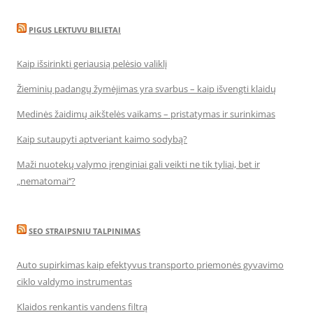
PIGUS LEKTUVU BILIETAI
Kaip išsirinkti geriausią pelėsio valiklį
Žieminių padangų žymėjimas yra svarbus – kaip išvengti klaidų
Medinės žaidimų aikštelės vaikams – pristatymas ir surinkimas
Kaip sutaupyti aptveriant kaimo sodybą?
Maži nuotekų valymo įrenginiai gali veikti ne tik tyliai, bet ir
„nematomai‘‘?
SEO STRAIPSNIU TALPINIMAS
Auto supirkimas kaip efektyvus transporto priemonės gyvavimo
ciklo valdymo instrumentas
Klaidos renkantis vandens filtrą