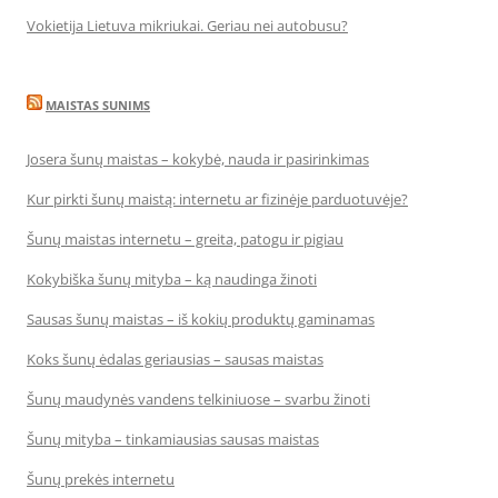
Vokietija Lietuva mikriukai. Geriau nei autobusu?
MAISTAS SUNIMS
Josera šunų maistas – kokybė, nauda ir pasirinkimas
Kur pirkti šunų maistą: internetu ar fizinėje parduotuvėje?
Šunų maistas internetu – greita, patogu ir pigiau
Kokybiška šunų mityba – ką naudinga žinoti
Sausas šunų maistas – iš kokių produktų gaminamas
Koks šunų ėdalas geriausias – sausas maistas
Šunų maudynės vandens telkiniuose – svarbu žinoti
Šunų mityba – tinkamiausias sausas maistas
Šunų prekės internetu