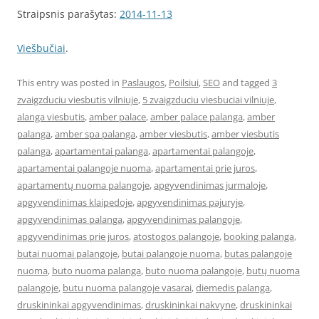
Straipsnis parašytas:
2014-11-13
Viešbučiai
.
This entry was posted in
Paslaugos
,
Poilsiui
,
SEO
and tagged
3
zvaigzduciu viesbutis vilniuje
,
5 zvaigzduciu viesbuciai vilniuje
,
alanga viesbutis
,
amber palace
,
amber palace palanga
,
amber
palanga
,
amber spa palanga
,
amber viesbutis
,
amber viesbutis
palanga
,
apartamentai palanga
,
apartamentai palangoje
,
apartamentai palangoje nuoma
,
apartamentai prie juros
,
apartamentų nuoma palangoje
,
apgyvendinimas jurmaloje
,
apgyvendinimas klaipedoje
,
apgyvendinimas pajuryje
,
apgyvendinimas palanga
,
apgyvendinimas palangoje
,
apgyvendinimas prie juros
,
atostogos palangoje
,
booking palanga
,
butai nuomai palangoje
,
butai palangoje nuoma
,
butas palangoje
nuoma
,
buto nuoma palanga
,
buto nuoma palangoje
,
butų nuoma
palangoje
,
butu nuoma palangoje vasarai
,
diemedis palanga
,
druskininkai apgyvendinimas
,
druskininkai nakvyne
,
druskininkai