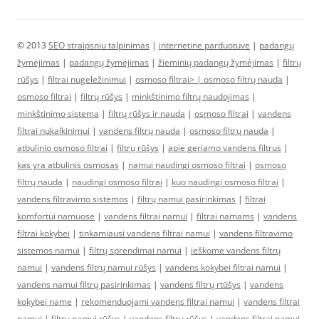
© 2013
SEO straipsniu talpinimas
|
internetine parduotuve
|
padangų
žymėjimas
|
padangų žymėjimas
|
žieminių padangų žymėjimas
|
filtrų
rūšys
|
filtrai nugeležinimui
|
osmoso filtrai> |
osmoso filtrų nauda
|
osmoso filtrai
|
filtrų rūšys
|
minkštinimo filtrų naudojimas
|
minkštinimo sistema
|
filtrų rūšys ir nauda
|
osmoso filtrai
|
vandens
filtrai nukalkinimui
|
vandens filtrų nauda
|
osmoso filtrų nauda
|
atbulinio osmoso filtrai
|
filtrų rūšys
|
apie geriamo vandens filtrus
|
kas yra atbulinis osmosas
|
namui naudingi osmoso filtrai
|
osmoso
filtrų nauda
|
naudingi osmoso filtrai
|
kuo naudingi osmoso filtrai
|
vandens filtravimo sistemos
|
filtrų namui pasirinkimas
|
filtrai
komfortui namuose
|
vandens filtrai namui
|
filtrai namams
|
vandens
filtrai kokybei
|
tinkamiausi vandens filtrai namui
|
vandens filtravimo
sistemos namui
|
filtrų sprendimai namui
|
ieškome vandens filtrų
namui
|
vandens filtrų namui rūšys
|
vandens kokybei filtrai namui
|
vandens namui filtrų pasirinkimas
|
vandens filtrų rtūšys
|
vandens
kokybei name
|
rekomenduojami vandens filtrai namui
|
vandens filtrai
namui
|
filtrų namui rūšys
|
vandens filtrų rūšys
|
vandens filtrai namui