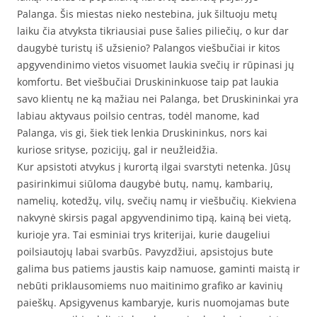
Palanga. Šis miestas nieko nestebina, juk šiltuoju metų
laiku čia atvyksta tikriausiai puse šalies piliečių, o kur dar
daugybė turistų iš užsienio? Palangos viešbučiai ir kitos
apgyvendinimo vietos visuomet laukia svečių ir rūpinasi jų
komfortu. Bet viešbučiai Druskininkuose taip pat laukia
savo klientų ne ką mažiau nei Palanga, bet Druskininkai yra
labiau aktyvaus poilsio centras, todėl manome, kad
Palanga, vis gi, šiek tiek lenkia Druskininkus, nors kai
kuriose srityse, pozicijų, gal ir neužleidžia.
Kur apsistoti atvykus į kurortą ilgai svarstyti netenka. Jūsų
pasirinkimui siūloma daugybė butų, namų, kambarių,
namelių, kotedžų, vilų, svečių namų ir viešbučių. Kiekviena
nakvynė skirsis pagal apgyvendinimo tipą, kainą bei vietą,
kurioje yra. Tai esminiai trys kriterijai, kurie daugeliui
poilsiautojų labai svarbūs. Pavyzdžiui, apsistojus bute
galima bus patiems jaustis kaip namuose, gaminti maistą ir
nebūti priklausomiems nuo maitinimo grafiko ar kavinių
paieškų. Apsigyvenus kambaryje, kuris nuomojamas bute