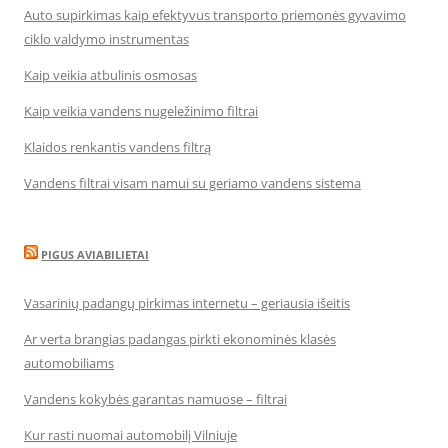
Auto supirkimas kaip efektyvus transporto priemonės gyvavimo
ciklo valdymo instrumentas
Kaip veikia atbulinis osmosas
Kaip veikia vandens nugeležinimo filtrai
Klaidos renkantis vandens filtrą
Vandens filtrai visam namui su geriamo vandens sistema
PIGUS AVIABILIETAI
Vasarinių padangų pirkimas internetu – geriausia išeitis
Ar verta brangias padangas pirkti ekonominės klasės
automobiliams
Vandens kokybės garantas namuose – filtrai
Kur rasti nuomai automobilį Vilniuje