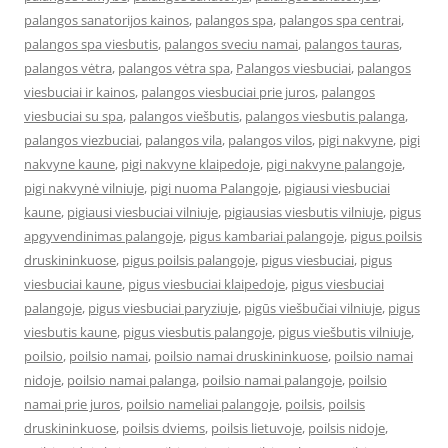
palangos sanatorijos kainos
,
palangos spa
,
palangos spa centrai
,
palangos spa viesbutis
,
palangos sveciu namai
,
palangos tauras
,
palangos vėtra
,
palangos vėtra spa
,
Palangos viesbuciai
,
palangos
viesbuciai ir kainos
,
palangos viesbuciai prie juros
,
palangos
viesbuciai su spa
,
palangos viešbutis
,
palangos viesbutis palanga
,
palangos viezbuciai
,
palangos vila
,
palangos vilos
,
pigi nakvyne
,
pigi
nakvyne kaune
,
pigi nakvyne klaipedoje
,
pigi nakvyne palangoje
,
pigi nakvynė vilniuje
,
pigi nuoma Palangoje
,
pigiausi viesbuciai
kaune
,
pigiausi viesbuciai vilniuje
,
pigiausias viesbutis vilniuje
,
pigus
apgyvendinimas palangoje
,
pigus kambariai palangoje
,
pigus poilsis
druskininkuose
,
pigus poilsis palangoje
,
pigus viesbuciai
,
pigus
viesbuciai kaune
,
pigus viesbuciai klaipedoje
,
pigus viesbuciai
palangoje
,
pigus viesbuciai paryziuje
,
pigūs viešbučiai vilniuje
,
pigus
viesbutis kaune
,
pigus viesbutis palangoje
,
pigus viešbutis vilniuje
,
poilsio
,
poilsio namai
,
poilsio namai druskininkuose
,
poilsio namai
nidoje
,
poilsio namai palanga
,
poilsio namai palangoje
,
poilsio
namai prie juros
,
poilsio nameliai palangoje
,
poilsis
,
poilsis
druskininkuose
,
poilsis dviems
,
poilsis lietuvoje
,
poilsis nidoje
,