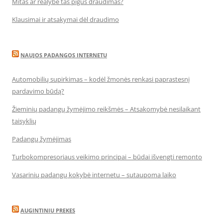
Mitas ar realybė tas pigus draudimas?
Klausimai ir atsakymai dėl draudimo
NAUJOS PADANGOS INTERNETU
Automobilių supirkimas – kodėl žmonės renkasi paprastesnį
pardavimo būdą?
Žieminių padangų žymėjimo reikšmės – Atsakomybė nesilaikant
taisyklių
Padangų žymėjimas
Turbokompresoriaus veikimo principai – būdai išvengti remonto
Vasarinių padangų kokybė internetu – sutaupoma laiko
AUGINTINIU PREKES