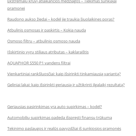
Ekstremalų krūvį atlaikančios medžiagos – Tiekimas sunkiajai
pramonei
Raudono aukso žiedai – kodėl jie traukia šiuolaikines poras?
Atbulinis osmosas ir paskirtis – Kokia nauda
Osmoso filtrų – atbulinio osmoso nauda
Išskirtinio vyrų stiliaus atributas – kaklaraištis
AQUAPHOR S550 P1 vandens filtrai
Vienkartiniai rankšluosčiai: kaip išsirinkti tinkamiausią variantą?
Geliniai lakai: kaip išsirinkti geriausią ir užtikrinti ilgalaikį rezultatą?
Geriausias pasirinkimas yra auto supirkimas – kodėl?
Automobilių supirkimas padeda išspręsti finansų trūkumą
Tekinimo paslaugos ir realūs pavyzdžiai iš sunkiosios pramonės