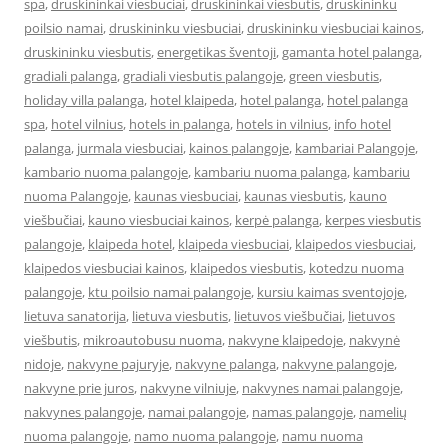
spa
,
druskininkai viesbuciai
,
druskininkai viesbutis
,
druskininku
poilsio namai
,
druskininku viesbuciai
,
druskininku viesbuciai kainos
,
druskininku viesbutis
,
energetikas šventoji
,
gamanta hotel palanga
,
gradiali palanga
,
gradiali viesbutis palangoje
,
green viesbutis
,
holiday villa palanga
,
hotel klaipeda
,
hotel palanga
,
hotel palanga
spa
,
hotel vilnius
,
hotels in palanga
,
hotels in vilnius
,
info hotel
palanga
,
jurmala viesbuciai
,
kainos palangoje
,
kambariai Palangoje
,
kambario nuoma palangoje
,
kambariu nuoma palanga
,
kambariu
nuoma Palangoje
,
kaunas viesbuciai
,
kaunas viesbutis
,
kauno
viešbučiai
,
kauno viesbuciai kainos
,
kerpė palanga
,
kerpes viesbutis
palangoje
,
klaipeda hotel
,
klaipeda viesbuciai
,
klaipedos viesbuciai
,
klaipedos viesbuciai kainos
,
klaipedos viesbutis
,
kotedzu nuoma
palangoje
,
ktu poilsio namai palangoje
,
kursiu kaimas sventojoje
,
lietuva sanatorija
,
lietuva viesbutis
,
lietuvos viešbučiai
,
lietuvos
viešbutis
,
mikroautobusu nuoma
,
nakvyne klaipedoje
,
nakvynė
nidoje
,
nakvyne pajuryje
,
nakvyne palanga
,
nakvyne palangoje
,
nakvyne prie juros
,
nakvyne vilniuje
,
nakvynes namai palangoje
,
nakvynes palangoje
,
namai palangoje
,
namas palangoje
,
namelių
nuoma palangoje
,
namo nuoma palangoje
,
namu nuoma