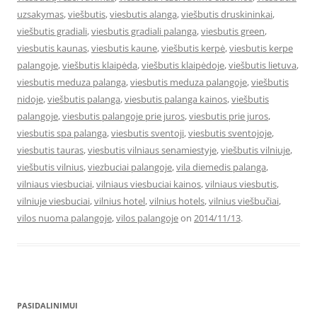
uzsakymas
,
viešbutis
,
viesbutis alanga
,
viešbutis druskininkai
,
viešbutis gradiali
,
viesbutis gradiali palanga
,
viesbutis green
,
viesbutis kaunas
,
viesbutis kaune
,
viešbutis kerpė
,
viesbutis kerpe
palangoje
,
viešbutis klaipėda
,
viešbutis klaipėdoje
,
viešbutis lietuva
,
viesbutis meduza palanga
,
viesbutis meduza palangoje
,
viešbutis
nidoje
,
viešbutis palanga
,
viesbutis palanga kainos
,
viešbutis
palangoje
,
viesbutis palangoje prie juros
,
viesbutis prie juros
,
viesbutis spa palanga
,
viesbutis sventoji
,
viesbutis sventojoje
,
viesbutis tauras
,
viesbutis vilniaus senamiestyje
,
viešbutis vilniuje
,
viešbutis vilnius
,
viezbuciai palangoje
,
vila diemedis palanga
,
vilniaus viesbuciai
,
vilniaus viesbuciai kainos
,
vilniaus viesbutis
,
vilniuje viesbuciai
,
vilnius hotel
,
vilnius hotels
,
vilnius viešbučiai
,
vilos nuoma palangoje
,
vilos palangoje
on
2014/11/13
.
PASIDALINIMUI