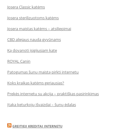
Josera Classic katėms
Josera sterilizuotoms katėms
Josera maistas katėms – atsiliepimai
CBD aliejaus nauda gyvūnams
Ką dovanoti įsigijusiam katę
ROYAL Canin
Patogumas šunų maistą pirkti internetu
Koks kraikas katėms geriausias?
Prekės internetu su akcija – praktiškas pasirinkimas
Įtaka keturkojų išvaizdai – šunų ėdalas
GREITIEJI KREDITAI INTERNETU