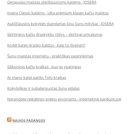
Geriausias maistas sterilizuotoms katėms - JOSERA
Josera Classic katėms - Ulta premium klasės kačių maistas
Aukščiausios kokybės standartas Jūsų šuns mitybai - JOSERA
Skirtingos kačių draskyklių rūšys – skirtingi privalumai
Kodėl katės drasko baldus - kaip to išvengti?
Šunų maistas internetu - praktiškas pasirinkimas
Silikoninis kačių kraikas - kuo jis ypatingas
Ar mano katei patiks Tofu kraikas
Kokybiškas ir subalansuotas šunų ėdalas
Nerandate reikalingų prekių gyvūnams - internetinė parduotuvė
NAUJOS PADANGOS