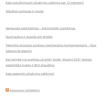
Kaip transformuoti užsakymų valdymą per 12 mėnesių?
Atbulinis osmosas ir nauda
Geriausias pasirinkimas – Automobilių supirkimas
Nuotraukos ir spauda ant drobės
Tekinimo procesas sunkiųjų mechanizmų komponentams – Nuo
žaliavos iki giganto
Kai ramybė yra svarbiau už greitį, kodėl „Vezam123.lt“ renkasi
pedantišką tvarką ir BCA draudimą
Kaip pagerinti užsakymų valdymą?
PADANGOS INTERNETU