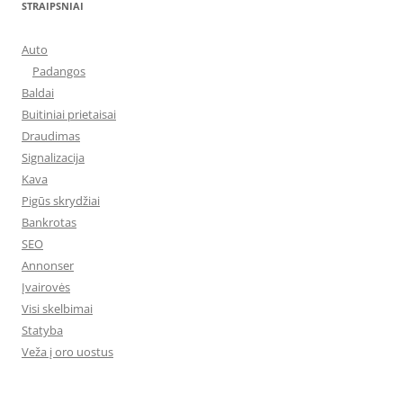
STRAIPSNIAI
Auto
Padangos
Baldai
Buitiniai prietaisai
Draudimas
Signalizacija
Kava
Pigūs skrydžiai
Bankrotas
SEO
Annonser
Įvairovės
Visi skelbimai
Statyba
Veža į oro uostus