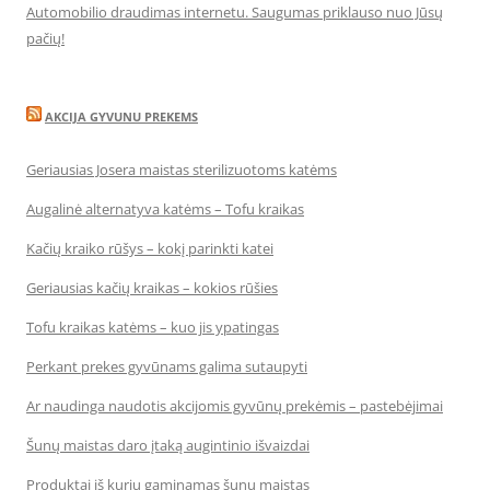
Automobilio draudimas internetu. Saugumas priklauso nuo Jūsų
pačių!
AKCIJA GYVUNU PREKEMS
Geriausias Josera maistas sterilizuotoms katėms
Augalinė alternatyva katėms – Tofu kraikas
Kačių kraiko rūšys – kokį parinkti katei
Geriausias kačių kraikas – kokios rūšies
Tofu kraikas katėms – kuo jis ypatingas
Perkant prekes gyvūnams galima sutaupyti
Ar naudinga naudotis akcijomis gyvūnų prekėmis – pastebėjimai
Šunų maistas daro įtaką augintinio išvaizdai
Produktai iš kurių gaminamas šunų maistas