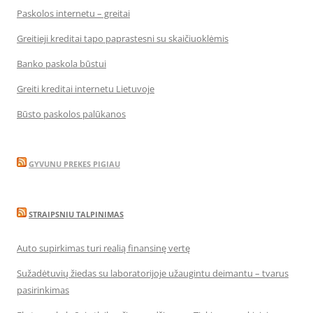
Paskolos internetu – greitai
Greitieji kreditai tapo paprastesni su skaičiuoklėmis
Banko paskola būstui
Greiti kreditai internetu Lietuvoje
Būsto paskolos palūkanos
GYVUNU PREKES PIGIAU
STRAIPSNIU TALPINIMAS
Auto supirkimas turi realią finansinę vertę
Sužadėtuvių žiedas su laboratorijoje užaugintu deimantu – tvarus
pasirinkimas