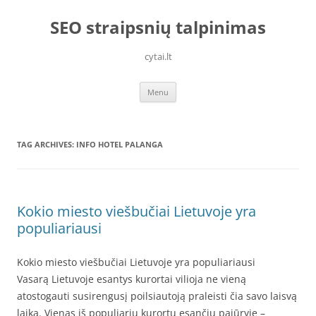
Skip
to
SEO straipsnių talpinimas
content
cytai.lt
Menu
TAG ARCHIVES:
INFO HOTEL PALANGA
Kokio miesto viešbučiai Lietuvoje yra
populiariausi
Kokio miesto viešbučiai Lietuvoje yra populiariausi
Vasarą Lietuvoje esantys kurortai vilioja ne vieną
atostogauti susirengusį poilsiautoją praleisti čia savo laisvą
laiką. Vienas iš populiarių kurortų esančių pajūryje –