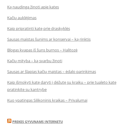
Ką naudinga žinoti apie kates
Kačių auklėjimas
Kaip pripratinti katę prie draskyklės
Sausas maistas šunims ar konservai – ką rinktis
Blogas kvapas iš šuns burnos – Halitozė
Kačių mityba – ką svarbu žinoti
Sausas ar šlapias kačių maistas – ėdalo parinkimas
Kaip išmokyti katę daryti į dėžutę su kraiku – prie tualeto katę
pratinkite su kantrybe
Kuo ypatingas Silikoninis kraikas – Privalumai
PREKES GYVUNAMS INTERNETU