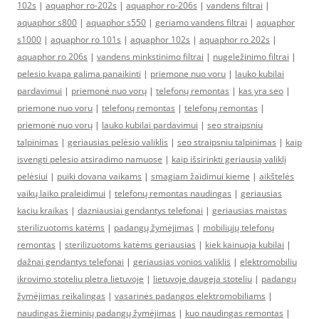
102s
|
aquaphor ro-202s
|
aquaphor ro-206s
|
vandens filtrai
|
aquaphor s800
|
aquaphor s550
|
geriamo vandens filtrai
|
aquaphor
s1000
|
aquaphor ro 101s
|
aquaphor 102s
|
aquaphor ro 202s
|
aquaphor ro 206s
|
vandens minkstinimo filtrai
|
nugeležinimo filtrai
|
pelesio kvapa galima panaikinti
|
priemone nuo voru
|
lauko kubilai
pardavimui
|
priemonė nuo vorų
|
telefonų remontas
|
kas yra seo
|
priemone nuo voru
|
telefonų remontas
|
telefonų remontas
|
priemonė nuo vorų
|
lauko kubilai pardavimui
|
seo straipsniu
talpinimas
|
geriausias pelėsio valiklis
|
seo straipsniu talpinimas
|
kaip
isvengti pelesio atsiradimo namuose
|
kaip išsirinkti geriausią valiklį
pelėsiui
|
puiki dovana vaikams
|
smagiam žaidimui kieme
|
aikštelės
vaikų laiko praleidimui
|
telefonų remontas naudingas
|
geriausias
kaciu kraikas
|
dazniausiai gendantys telefonai
|
geriausias maistas
sterilizuotoms katėms
|
padangų žymėjimas
|
mobiliųjų telefonų
remontas
|
sterilizuotoms katėms geriausias
|
kiek kainuoja kubilai
|
dažnai gendantys telefonai
|
geriausias vonios valiklis
|
elektromobiliu
ikrovimo stoteliu pletra lietuvoje
|
lietuvoje daugeja stoteliu
|
padangų
žymėjimas reikalingas
|
vasarinės padangos elektromobiliams
|
naudingas žieminių padangų žymėjimas
|
kuo naudingas remontas
|