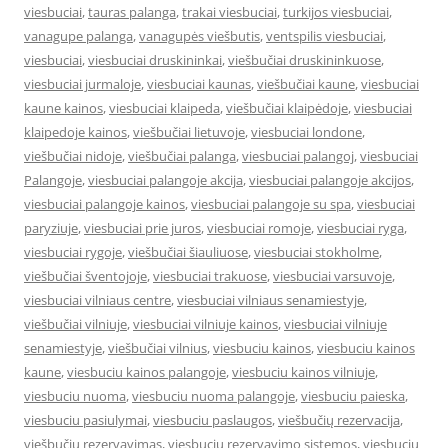
viesbuciai
,
tauras palanga
,
trakai viesbuciai
,
turkijos viesbuciai
,
vanagupe palanga
,
vanagupės viešbutis
,
ventspilis viesbuciai
,
viesbuciai
,
viesbuciai druskininkai
,
viešbučiai druskininkuose
,
viesbuciai jurmaloje
,
viesbuciai kaunas
,
viešbučiai kaune
,
viesbuciai
kaune kainos
,
viesbuciai klaipeda
,
viešbučiai klaipėdoje
,
viesbuciai
klaipedoje kainos
,
viešbučiai lietuvoje
,
viesbuciai londone
,
viešbučiai nidoje
,
viešbučiai palanga
,
viesbuciai palangoj
,
viesbuciai
Palangoje
,
viesbuciai palangoje akcija
,
viesbuciai palangoje akcijos
,
viesbuciai palangoje kainos
,
viesbuciai palangoje su spa
,
viesbuciai
paryziuje
,
viesbuciai prie juros
,
viesbuciai romoje
,
viesbuciai ryga
,
viesbuciai rygoje
,
viešbučiai šiauliuose
,
viesbuciai stokholme
,
viešbučiai šventojoje
,
viesbuciai trakuose
,
viesbuciai varsuvoje
,
viesbuciai vilniaus centre
,
viesbuciai vilniaus senamiestyje
,
viešbučiai vilniuje
,
viesbuciai vilniuje kainos
,
viesbuciai vilniuje
senamiestyje
,
viešbučiai vilnius
,
viesbuciu kainos
,
viesbuciu kainos
kaune
,
viesbuciu kainos palangoje
,
viesbuciu kainos vilniuje
,
viesbuciu nuoma
,
viesbuciu nuoma palangoje
,
viesbuciu paieska
,
viesbuciu pasiulymai
,
viesbuciu paslaugos
,
viešbučių rezervacija
,
viešbučių rezervavimas
,
viesbuciu rezervavimo sistemos
,
viesbuciu