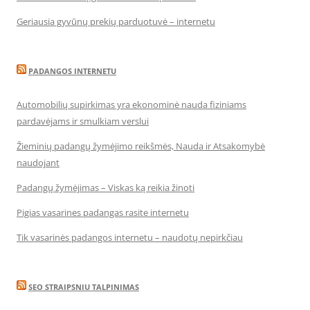
Geriausia gyvūnų prekių parduotuvė – internetu
PADANGOS INTERNETU
Automobilių supirkimas yra ekonominė nauda fiziniams
pardavėjams ir smulkiam verslui
Žieminių padangų žymėjimo reikšmės, Nauda ir Atsakomybė
naudojant
Padangų žymėjimas – Viskas ką reikia žinoti
Pigias vasarines padangas rasite internetu
Tik vasarinės padangos internetu – naudotų nepirkčiau
SEO STRAIPSNIU TALPINIMAS