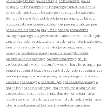
poilsis nidoje kainos
,
poilsis pajūryje
,
poilsis palanga
,
poilsis
palangoj
,
poilsis Palangoje
,
poilsis palangoje privatus sektorius
,
poilsis palangoje spa
,
poilsis palangoje su spa
,
poilsis palangoje
ziema
,
poilsis prie jūros
,
poilsis prie juros palangoje
,
poilsis spa
,
poilsis su nakvyne
,
pramogos palangoje
,
prie juros palanga
,
prie
parko viesbutis palanga
,
priejuros.lt palanga
,
romantiskas
savaitgalis palangoje
,
rygos viesbuciai
,
sabonio viesbutis palangoje
,
sanatorija gradiali palanga
,
sanatorija palanga
,
sanatorija palangoje
,
sanatorija palangoje kainos
,
sanatorijos palanga
,
sanatorijos
palangoje
,
sanatorijos palangoje kainos
,
savaitgalio poilsis
,
savaitgalio poilsis palangoje
,
savaitgalis palangoje
,
siauliai
viesbuciai
,
siauliu viesbuciai
,
smilčių vilos
,
smilciu vilos palanga
,
spa
centrai
,
spa centrai lietuvoje
,
spa centrai palangoje
,
spa centras
,
spa
centras palanga
,
spa centras palangoje
,
spa palanga
,
spa palanga
viesbutis
,
spa palangoje
,
spa paslaugos
,
spa paslaugos palangoje
,
spa poilsis
,
spa poilsis palangoje
,
spa proceduros palangoje
,
spa
viesbuciai
,
spa viesbutis
,
spa vilnius druskininkai
,
sveciu namai
nidoje
,
sveciu namai palanga
,
svečių namai palangoje
,
sveciu namai
vilniuje
,
šventoji energetikas
,
sventoji viesbuciai
,
sventosios