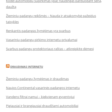
Kodėl automobilių supirkimas ypač naudingas parduodant seną,
daužtą
Žieminių padangų reikšmės – Nauda ir atsakomybė pažeidus
taisykles
Renkantis padangas žymėjimas yra svarbus
Vasarinių padangų pirkimo internetu privalumai
Svarbus padangų protektoriaus raštas – atkreipkite dėmesį
DRAUDIMAS INTERNETU
Žieminių padangų žymėjimas ir draudimas
Naujos Continental vasarinės padangos internetu
Vandens filtrai namui – kiekvienam gyventojui
Pigiausiai ir brangiausiai draudžiami automobiliai