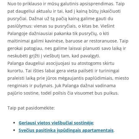
Nuo to priklauso ir mūsų galutinis apsisprendimas. Taip
pat daugeliui aktualu ir tai, kad į kainą būtų įskaičiuoti
pusryčiai. Dažnai už tą pačią kainą galime gauti du
pasiūlymus: vienas su pusryčiais, o kitas be. Viešint
Palangoje dažniausiai pakanka tik pusryčių, o kiti
maitinimai galimi kavinėse, baruose ar restoranuose. Taip
gerokai patogiau, nes galime laisvai planuoti savo laiką ir
neskubėti grįžti į viešbutį tam, kad pavalgyti.
Palanga daugeliui asocijuojasi su atostogoms skirtu
kurortu. Tai išties labai gera vieta pailsėti ir turiningai
praleisti laiką prie jūros mėgaujantis paplūdimiais, miesto
renginiais ir pušynais. Juk Palanga dažnai vadinama
pajūrio sostine, todėl poilsis čia visuomet bus puikus.
Taip pat pasidomėkite:
Geriausi vietos viešbučiai sostinėje
;
Svečius pasitinka įspūdingais apartamentais
.