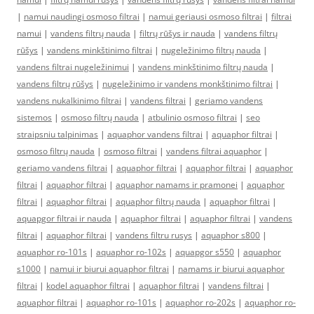
|
namui naudingi osmoso filtrai
|
namui geriausi osmoso filtrai
|
filtrai
namui
|
vandens filtrų nauda
|
filtrų rūšys ir nauda
|
vandens filtrų
rūšys
|
vandens minkštinimo filtrai
|
nugeležinimo filtrų nauda
|
vandens filtrai nugeležinimui
|
vandens minkštinimo filtrų nauda
|
vandens filtrų rūšys
|
nugeležinimo ir vandens monkštinimo filtrai
|
vandens nukalkinimo filtrai
|
vandens filtrai
|
geriamo vandens
sistemos
|
osmoso filtrų nauda
|
atbulinio osmoso filtrai
|
seo
straipsniu talpinimas
|
aquaphor vandens filtrai
|
aquaphor filtrai
|
osmoso filtrų nauda
|
osmoso filtrai
|
vandens filtrai aquaphor
|
geriamo vandens filtrai
|
aquaphor filtrai
|
aquaphor filtrai
|
aquaphor
filtrai
|
aquaphor filtrai
|
aquaphor namams ir pramonei
|
aquaphor
filtrai
|
aquaphor filtrai
|
aquaphor filtrų nauda
|
aquaphor filtrai
|
aquapgor filtrai ir nauda
|
aquaphor filtrai
|
aquaphor filtrai
|
vandens
filtrai
|
aquaphor filtrai
|
vandens filtru rusys
|
aquaphor s800
|
aquaphor ro-101s
|
aquaphor ro-102s
|
aquapgor s550
|
aquaphor
s1000
|
namui ir biurui aquaphor filtrai
|
namams ir biurui aquaphor
filtrai
|
kodel aquaphor filtrai
|
aquaphor filtrai
|
vandens filtrai
|
aquaphor filtrai
|
aquaphor ro-101s
|
aquaphor ro-202s
|
aquaphor ro-