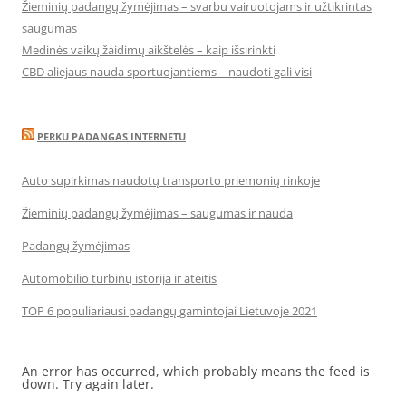
Žieminių padangų žymėjimas – svarbu vairuotojams ir užtikrintas
saugumas
Medinės vaikų žaidimų aikštelės – kaip išsirinkti
CBD aliejaus nauda sportuojantiems – naudoti gali visi
PERKU PADANGAS INTERNETU
Auto supirkimas naudotų transporto priemonių rinkoje
Žieminių padangų žymėjimas – saugumas ir nauda
Padangų žymėjimas
Automobilio turbinų istorija ir ateitis
TOP 6 populiariausi padangų gamintojai Lietuvoje 2021
An error has occurred, which probably means the feed is
down. Try again later.