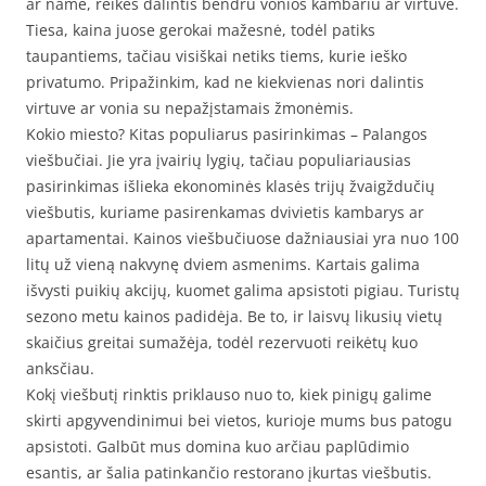
ar name, reikės dalintis bendru vonios kambariu ar virtuve.
Tiesa, kaina juose gerokai mažesnė, todėl patiks
taupantiems, tačiau visiškai netiks tiems, kurie ieško
privatumo. Pripažinkim, kad ne kiekvienas nori dalintis
virtuve ar vonia su nepažįstamais žmonėmis.
Kokio miesto? Kitas populiarus pasirinkimas – Palangos
viešbučiai. Jie yra įvairių lygių, tačiau populiariausias
pasirinkimas išlieka ekonominės klasės trijų žvaigždučių
viešbutis, kuriame pasirenkamas dvivietis kambarys ar
apartamentai. Kainos viešbučiuose dažniausiai yra nuo 100
litų už vieną nakvynę dviem asmenims. Kartais galima
išvysti puikių akcijų, kuomet galima apsistoti pigiau. Turistų
sezono metu kainos padidėja. Be to, ir laisvų likusių vietų
skaičius greitai sumažėja, todėl rezervuoti reikėtų kuo
anksčiau.
Kokį viešbutį rinktis priklauso nuo to, kiek pinigų galime
skirti apgyvendinimui bei vietos, kurioje mums bus patogu
apsistoti. Galbūt mus domina kuo arčiau paplūdimio
esantis, ar šalia patinkančio restorano įkurtas viešbutis.