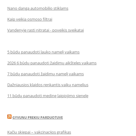
Nano danga automobilio stiklams
Kaip veikia osmoso filtrai
Vandenyje rasti nitratai - poveikis sveikatai
5 būdų panaudoti lauko namelį vaikams
2026 6 būdų panaudoti žaidimų aikšteles vaikams
7 būdų panaudoti žaidimų namelį vaikams
Dažniausios klaidos renkantis vaikų namelius
11 būdų panaudoti medinę laipiojimo sienelę
GYVUNU PREKIU PARDUOTUVE
Kačių skiepai – vakcinacijos grafikas