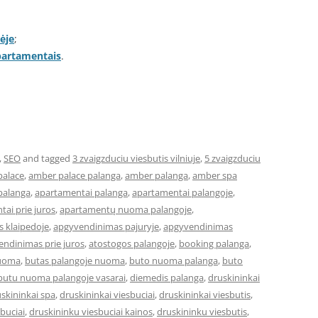
ėje
;
apartamentais
.
,
SEO
and tagged
3 zvaigzduciu viesbutis vilniuje
,
5 zvaigzduciu
palace
,
amber palace palanga
,
amber palanga
,
amber spa
palanga
,
apartamentai palanga
,
apartamentai palangoje
,
ai prie juros
,
apartamentų nuoma palangoje
,
 klaipedoje
,
apgyvendinimas pajuryje
,
apgyvendinimas
ndinimas prie juros
,
atostogos palangoje
,
booking palanga
,
nuoma
,
butas palangoje nuoma
,
buto nuoma palanga
,
buto
butu nuoma palangoje vasarai
,
diemedis palanga
,
druskininkai
skininkai spa
,
druskininkai viesbuciai
,
druskininkai viesbutis
,
buciai
,
druskininku viesbuciai kainos
,
druskininku viesbutis
,