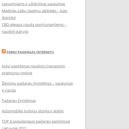
vairuotojams ir užtikrintas saugumas
Medinės vaikų žaidimų aikštelės – kaip
išsirinkti
CBD aliejaus nauda sportuojantiems –
naudoti gali visi
PERKU PADANGAS INTERNETU
Auto supirkimas naudotų transporto
priemonių rinkoje
Žieminių padangų žymėjimas – saugumas
ir nauda
Padangų žymėjimas
Automobilio turbinų istorija ir ateitis
TOP 6 populiariausi padangų gamintojai
Lietuvoje 2021