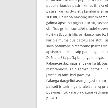
populiariausias pasirinkimas išlieka e
pasirenkamas dvivietis kambarys ar a
100 litų už vieną nakvynę dviem asmen
galima apsistoti pigiau. Turistų sezono
skaičius greitai sumažėja, todėl rezer
Kokį viešbutį rinktis priklauso nuo to,
kurioje mums bus patogu apsistoti. G
šalia patinkančio restorano įkurtas vi
apsisprendimas. Taip pat daugeliui aktu
Dažnai už tą pačią kainą galime gauti 
Palangoje dažniausiai pakanka tik pusr
restoranuose. Taip gerokai patogiau, ne
į viešbutį tam, kad pavalgyti.
Palanga daugeliui asocijuojasi su atost
pailsėti ir turiningai praleisti laiką p
pušynais. Juk Palanga dažnai vadinama
puikus.