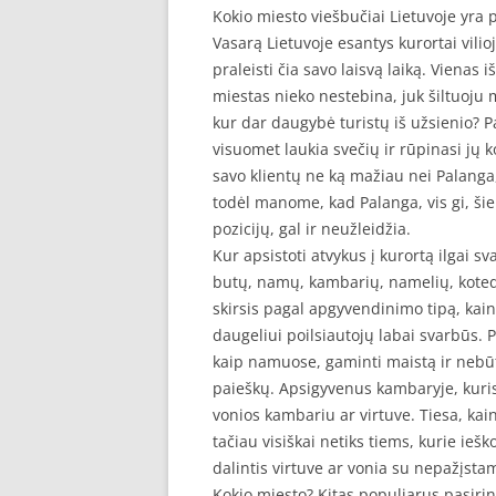
Kokio miesto viešbučiai Lietuvoje yra 
Vasarą Lietuvoje esantys kurortai vilio
praleisti čia savo laisvą laiką. Vienas 
miestas nieko nestebina, juk šiltuoju me
kur dar daugybė turistų iš užsienio? P
visuomet laukia svečių ir rūpinasi jų 
savo klientų ne ką mažiau nei Palanga,
todėl manome, kad Palanga, vis gi, šiek
pozicijų, gal ir neužleidžia.
Kur apsistoti atvykus į kurortą ilgai 
butų, namų, kambarių, namelių, kotedž
skirsis pagal apgyvendinimo tipą, kainą 
daugeliui poilsiautojų labai svarbūs. 
kaip namuose, gaminti maistą ir nebū
paieškų. Apsigyvenus kambaryje, kuri
vonios kambariu ar virtuve. Tiesa, ka
tačiau visiškai netiks tiems, kurie ieš
dalintis virtuve ar vonia su nepažįst
Kokio miesto? Kitas populiarus pasirink