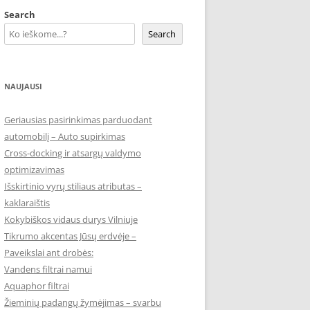
Search
Search
NAUJAUSI
Geriausias pasirinkimas parduodant
automobilį – Auto supirkimas
Cross-docking ir atsargų valdymo
optimizavimas
Išskirtinio vyrų stiliaus atributas –
kaklaraištis
Kokybiškos vidaus durys Vilniuje
Tikrumo akcentas Jūsų erdvėje –
Paveikslai ant drobės:
Vandens filtrai namui
Aquaphor filtrai
Žieminių padangų žymėjimas – svarbu