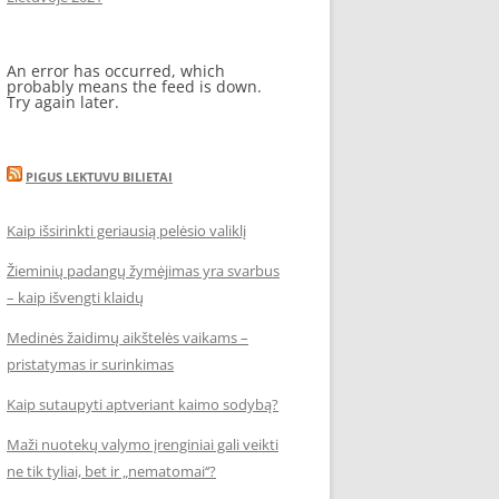
An error has occurred, which
probably means the feed is down.
Try again later.
PIGUS LEKTUVU BILIETAI
Kaip išsirinkti geriausią pelėsio valiklį
Žieminių padangų žymėjimas yra svarbus
– kaip išvengti klaidų
Medinės žaidimų aikštelės vaikams –
pristatymas ir surinkimas
Kaip sutaupyti aptveriant kaimo sodybą?
Maži nuotekų valymo įrenginiai gali veikti
ne tik tyliai, bet ir „nematomai‘‘?