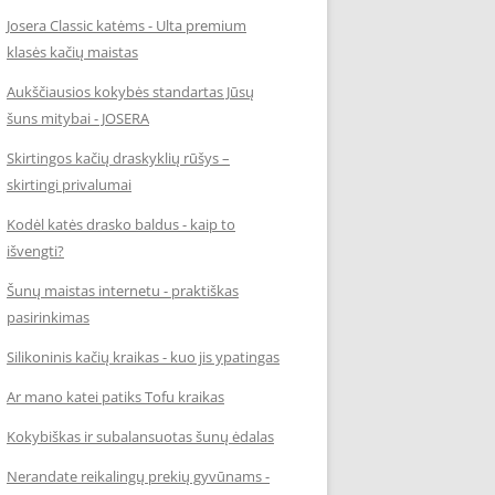
Josera Classic katėms - Ulta premium
klasės kačių maistas
Aukščiausios kokybės standartas Jūsų
šuns mitybai - JOSERA
Skirtingos kačių draskyklių rūšys –
skirtingi privalumai
Kodėl katės drasko baldus - kaip to
išvengti?
Šunų maistas internetu - praktiškas
pasirinkimas
Silikoninis kačių kraikas - kuo jis ypatingas
Ar mano katei patiks Tofu kraikas
Kokybiškas ir subalansuotas šunų ėdalas
Nerandate reikalingų prekių gyvūnams -