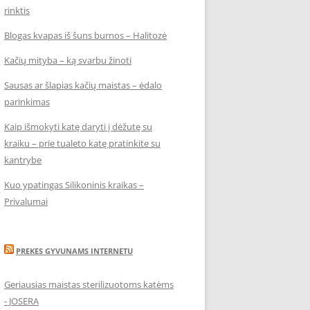
rinktis
Blogas kvapas iš šuns burnos – Halitozė
Kačių mityba – ką svarbu žinoti
Sausas ar šlapias kačių maistas – ėdalo
parinkimas
Kaip išmokyti katę daryti į dėžutę su
kraiku – prie tualeto katę pratinkite su
kantrybe
Kuo ypatingas Silikoninis kraikas –
Privalumai
PREKES GYVUNAMS INTERNETU
Geriausias maistas sterilizuotoms katėms
- JOSERA