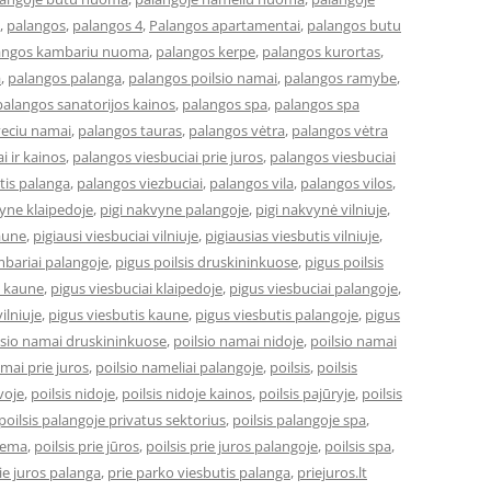
,
palangos
,
palangos 4
,
Palangos apartamentai
,
palangos butu
angos kambariu nuoma
,
palangos kerpe
,
palangos kurortas
,
a
,
palangos palanga
,
palangos poilsio namai
,
palangos ramybe
,
palangos sanatorijos kainos
,
palangos spa
,
palangos spa
veciu namai
,
palangos tauras
,
palangos vėtra
,
palangos vėtra
i ir kainos
,
palangos viesbuciai prie juros
,
palangos viesbuciai
tis palanga
,
palangos viezbuciai
,
palangos vila
,
palangos vilos
,
vyne klaipedoje
,
pigi nakvyne palangoje
,
pigi nakvynė vilniuje
,
kaune
,
pigiausi viesbuciai vilniuje
,
pigiausias viesbutis vilniuje
,
bariai palangoje
,
pigus poilsis druskininkuose
,
pigus poilsis
i kaune
,
pigus viesbuciai klaipedoje
,
pigus viesbuciai palangoje
,
ilniuje
,
pigus viesbutis kaune
,
pigus viesbutis palangoje
,
pigus
lsio namai druskininkuose
,
poilsio namai nidoje
,
poilsio namai
amai prie juros
,
poilsio nameliai palangoje
,
poilsis
,
poilsis
uvoje
,
poilsis nidoje
,
poilsis nidoje kainos
,
poilsis pajūryje
,
poilsis
poilsis palangoje privatus sektorius
,
poilsis palangoje spa
,
ziema
,
poilsis prie jūros
,
poilsis prie juros palangoje
,
poilsis spa
,
ie juros palanga
,
prie parko viesbutis palanga
,
priejuros.lt