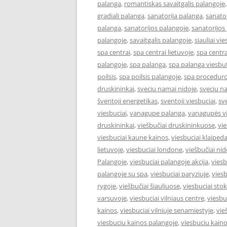
palanga
,
romantiskas savaitgalis palangoje
gradiali palanga
,
sanatorija palanga
,
sanator
palanga
,
sanatorijos palangoje
,
sanatorijos
palangoje
,
savaitgalis palangoje
,
siauliai vie
spa centrai
,
spa centrai lietuvoje
,
spa centra
palangoje
,
spa palanga
,
spa palanga viesbut
poilsis
,
spa poilsis palangoje
,
spa proceduro
druskininkai
,
sveciu namai nidoje
,
sveciu n
šventoji energetikas
,
sventoji viesbuciai
,
sv
viesbuciai
,
vanagupe palanga
,
vanagupės vi
druskininkai
,
viešbučiai druskininkuose
,
vie
viesbuciai kaune kainos
,
viesbuciai klaiped
lietuvoje
,
viesbuciai londone
,
viešbučiai nid
Palangoje
,
viesbuciai palangoje akcija
,
viesb
palangoje su spa
,
viesbuciai paryziuje
,
viesb
rygoje
,
viešbučiai šiauliuose
,
viesbuciai st
varsuvoje
,
viesbuciai vilniaus centre
,
viesbu
kainos
,
viesbuciai vilniuje senamiestyje
,
vie
viesbuciu kainos palangoje
,
viesbuciu kaino