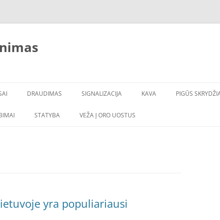
inimas
SAI
DRAUDIMAS
SIGNALIZACIJA
KAVA
PIGŪS SKRYDŽIA
LBIMAI
STATYBA
VEŽA Į ORO UOSTUS
ietuvoje yra populiariausi