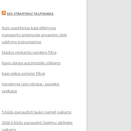
SEO STRAIPSNIU TALPINIMAS
Auto supirkimas kaip efektyvus
transporto priemonės gyvavimo ciklo
valdymo instrumentas
Klaidos renkantis vandens filtrą
Nano danga automobilio stiklams
Kaip veikia osmoso filtrai
Vandenyje rasti nitratai - poveikis
sveikatai
5 būdų panaudoti lauko namelį vaikams
2026 6 būdų panaudoti žaidimų aikšteles
vaikams