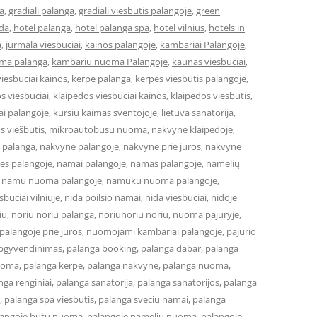
a
,
gradiali palanga
,
gradiali viesbutis palangoje
,
green
eda
,
hotel palanga
,
hotel palanga spa
,
hotel vilnius
,
hotels in
a
,
jurmala viesbuciai
,
kainos palangoje
,
kambariai Palangoje
,
ma palanga
,
kambariu nuoma Palangoje
,
kaunas viesbuciai
,
iesbuciai kainos
,
kerpė palanga
,
kerpes viesbutis palangoje
,
s viesbuciai
,
klaipedos viesbuciai kainos
,
klaipedos viesbutis
,
ai palangoje
,
kursiu kaimas sventojoje
,
lietuva sanatorija
,
os viešbutis
,
mikroautobusu nuoma
,
nakvyne klaipedoje
,
 palanga
,
nakvyne palangoje
,
nakvyne prie juros
,
nakvyne
es palangoje
,
namai palangoje
,
namas palangoje
,
namelių
,
namu nuoma palangoje
,
namuku nuoma palangoje
,
buciai vilniuje
,
nida poilsio namai
,
nida viesbuciai
,
nidoje
iu
,
noriu noriu palanga
,
noriunoriu noriu
,
nuoma pajuryje
,
alangoje prie juros
,
nuomojami kambariai palangoje
,
pajurio
apgyvendinimas
,
palanga booking
,
palanga dabar
,
palanga
uoma
,
palanga kerpe
,
palanga nakvyne
,
palanga nuoma
,
nga renginiai
,
palanga sanatorija
,
palanga sanatorijos
,
palanga
,
palanga spa viesbutis
,
palanga sveciu namai
,
palanga
langoje butu nuoma
,
palangoje nameliu nuoma
,
palangoje