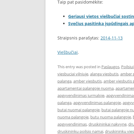
Taip pat pasidomėkite:
Geriausi vietos viešbučiai sostin
Svečius pasitinka įspūdingais 
Straipsnis parašytas:
2014-11-13
Viešbučiai
.
This entry was posted in
Paslaugos
,
Poilsiui
viesbuciai vilniuje
,
alanga viesbutis
,
amber 
palanga
,
amber viesbutis
,
amber viesbutis 
apartamentai palangoje nuoma
,
apartament
apgyvendinimas jurmaloje
,
apgyvendinimas
palanga
,
apgyvendinimas palangoje
,
apgyve
butai nuomai palangoje
,
butai palangoje 
nuoma palangoje
,
butų nuoma palangoje
,
apgyvendinimas
,
druskininkai nakvyne
,
dru
druskininku poilsio namai
,
druskininku vies