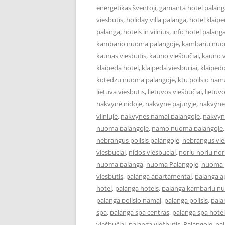
energetikas šventoji
,
gamanta hotel palang
viesbutis
,
holiday villa palanga
,
hotel klaip
palanga
,
hotels in vilnius
,
info hotel palang
kambario nuoma palangoje
,
kambariu nuo
kaunas viesbutis
,
kauno viešbučiai
,
kauno v
klaipeda hotel
,
klaipeda viesbuciai
,
klaipedo
kotedzu nuoma palangoje
,
ktu poilsio nam
lietuva viesbutis
,
lietuvos viešbučiai
,
lietuv
nakvynė nidoje
,
nakvyne pajuryje
,
nakvyne
vilniuje
,
nakvynes namai palangoje
,
nakvyn
nuoma palangoje
,
namo nuoma palangoje
nebrangus poilsis palangoje
,
nebrangus vies
viesbuciai
,
nidos viesbuciai
,
noriu noriu nor
nuoma palanga
,
nuoma Palangoje
,
nuoma p
viesbutis
,
palanga apartamentai
,
palanga 
hotel
,
palanga hotels
,
palanga kambariu n
palanga poilsio namai
,
palanga poilsis
,
pala
spa
,
palanga spa centras
,
palanga spa hotel
viešbučiai
,
palanga viešbutis
,
Palangoje
,
pa