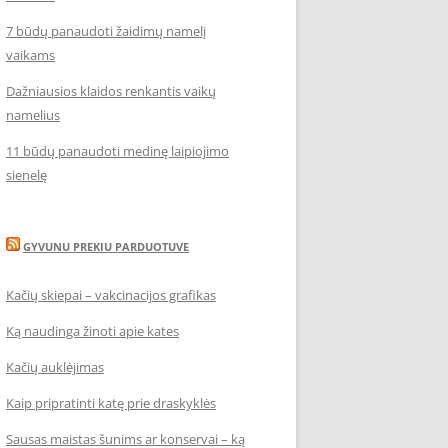
7 būdų panaudoti žaidimų namelį
vaikams
Dažniausios klaidos renkantis vaikų
namelius
11 būdų panaudoti medinę laipiojimo
sienelę
GYVUNU PREKIU PARDUOTUVE
Kačių skiepai – vakcinacijos grafikas
Ką naudinga žinoti apie kates
Kačių auklėjimas
Kaip pripratinti katę prie draskyklės
Sausas maistas šunims ar konservai – ką