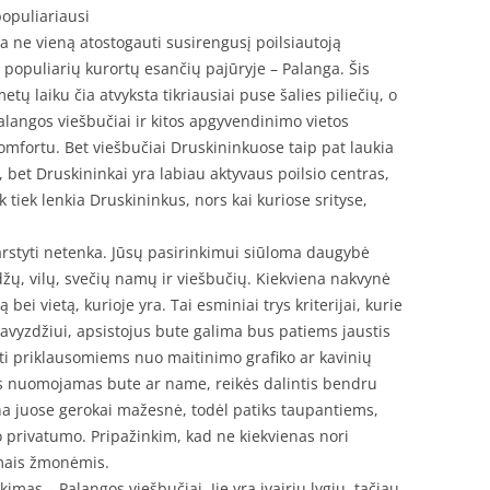
populiariausi
ja ne vieną atostogauti susirengusį poilsiautoją
iš populiarių kurortų esančių pajūryje – Palanga. Šis
tų laiku čia atvyksta tikriausiai puse šalies piliečių, o
alangos viešbučiai ir kitos apgyvendinimo vietos
komfortu. Bet viešbučiai Druskininkuose taip pat laukia
 bet Druskininkai yra labiau aktyvaus poilsio centras,
 tiek lenkia Druskininkus, nors kai kuriose srityse,
svarstyti netenka. Jūsų pasirinkimui siūloma daugybė
ų, vilų, svečių namų ir viešbučių. Kiekviena nakvynė
bei vietą, kurioje yra. Tai esminiai trys kriterijai, kurie
Pavyzdžiui, apsistojus bute galima bus patiems jaustis
ti priklausomiems nuo maitinimo grafiko ar kavinių
s nuomojamas bute ar name, reikės dalintis bendru
ina juose gerokai mažesnė, todėl patiks taupantiems,
ko privatumo. Pripažinkim, kad ne kiekvienas nori
amais žmonėmis.
imas – Palangos viešbučiai. Jie yra įvairių lygių, tačiau