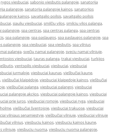
,
rygos viesbuciai
,
sabonio viesbutis palangoje
,
sanatorija
ija palangoje
,
sanatorija palangoje kainos
,
sanatorijos
 palangoje kainos
,
savaitgalio poilsis
,
savaitgalio poilsis
sbuciai
,
siauliu viesbuciai
,
smilčių vilos
,
smilciu vilos palanga
,
i palangoje
,
spa centras
,
spa centras palanga
,
spa centras
is
,
spa palangoje
,
spa paslaugos
,
spa paslaugos palangoje
,
spa
s palangoje
,
spa viesbuciai
,
spa viesbutis
,
spa vilnius
amai palanga
,
svečių namai palangoje
,
sveciu namai vilniuje
,
entosios viesbuciai
,
tauras palanga
,
trakai viesbuciai
,
turkijos
ešbutis
,
ventspilis viesbuciai
,
viesbuciai
,
viesbuciai
sbuciai jurmaloje
,
viesbuciai kaunas
,
viešbučiai kaune
,
a
,
viešbučiai klaipėdoje
,
viesbuciai klaipedoje kainos
,
viešbučiai
oje
,
viešbučiai palanga
,
viesbuciai palangoj
,
viesbuciai
uciai palangoje akcijos
,
viesbuciai palangoje kainos
,
viesbuciai
uciai prie juros
,
viesbuciai romoje
,
viesbuciai ryga
,
viesbuciai
okholme
,
viešbučiai šventojoje
,
viesbuciai trakuose
,
viesbuciai
ciai vilniaus senamiestyje
,
viešbučiai vilniuje
,
viesbuciai vilniuje
šbučiai vilnius
,
viesbuciu kainos
,
viesbuciu kainos kaune
,
s vilniuje
,
viesbuciu nuoma
,
viesbuciu nuoma palangoje
,