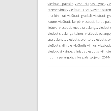
viesbuciu paieska
,
viesbuciu pasiulymai
,
vi
rezervavimas
,
viesbuciu rezervavimo siste
druskininkai
,
viešbutis gradiali
,
viesbutis gr
kaune
,
viešbutis kerpė
,
viesbutis kerpe pal
lietuva
,
viesbutis meduza palanga
,
viesbut
viesbutis palanga kainos
,
viešbutis palango
spa palanga
,
viesbutis sventoji
,
viesbutis s
viešbutis vilniuje
,
viešbutis vilnius
,
viezbuci
viesbuciai kainos
,
vilniaus viesbutis
,
vilniuj
nuoma palangoje
,
vilos palangoje
on
2014/