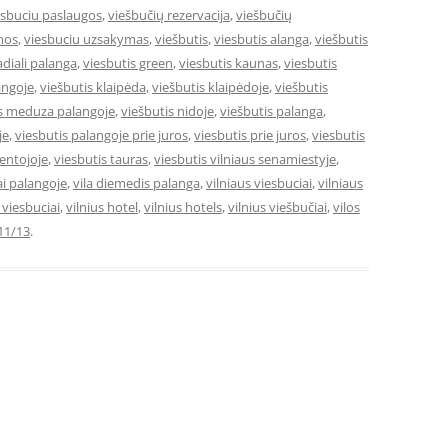
esbuciu paslaugos
,
viešbučių rezervacija
,
viešbučių
mos
,
viesbuciu uzsakymas
,
viešbutis
,
viesbutis alanga
,
viešbutis
adiali palanga
,
viesbutis green
,
viesbutis kaunas
,
viesbutis
angoje
,
viešbutis klaipėda
,
viešbutis klaipėdoje
,
viešbutis
is meduza palangoje
,
viešbutis nidoje
,
viešbutis palanga
,
je
,
viesbutis palangoje prie juros
,
viesbutis prie juros
,
viesbutis
ventojoje
,
viesbutis tauras
,
viesbutis vilniaus senamiestyje
,
ai palangoje
,
vila diemedis palanga
,
vilniaus viesbuciai
,
vilniaus
e viesbuciai
,
vilnius hotel
,
vilnius hotels
,
vilnius viešbučiai
,
vilos
11/13
.