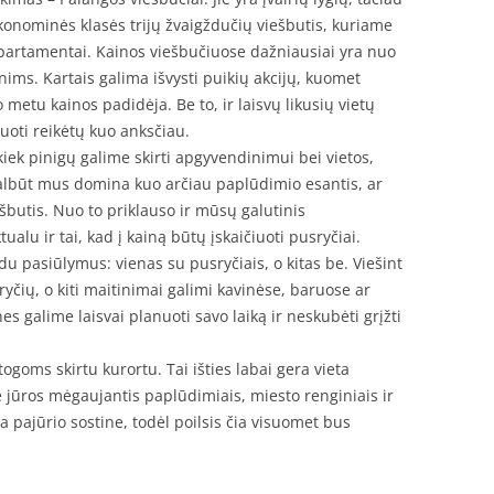
konominės klasės trijų žvaigždučių viešbutis, kuriame
partamentai. Kainos viešbučiuose dažniausiai yra nuo
ims. Kartais galima išvysti puikių akcijų, kuomet
 metu kainos padidėja. Be to, ir laisvų likusių vietų
vuoti reikėtų kuo anksčiau.
 kiek pinigų galime skirti apgyvendinimui bei vietos,
albūt mus domina kuo arčiau paplūdimio esantis, ar
ešbutis. Nuo to priklauso ir mūsų galutinis
alu ir tai, kad į kainą būtų įskaičiuoti pusryčiai.
du pasiūlymus: vienas su pusryčiais, o kitas be. Viešint
yčių, o kiti maitinimai galimi kavinėse, baruose ar
s galime laisvai planuoti savo laiką ir neskubėti grįžti
ogoms skirtu kurortu. Tai išties labai gera vieta
rie jūros mėgaujantis paplūdimiais, miesto renginiais ir
 pajūrio sostine, todėl poilsis čia visuomet bus