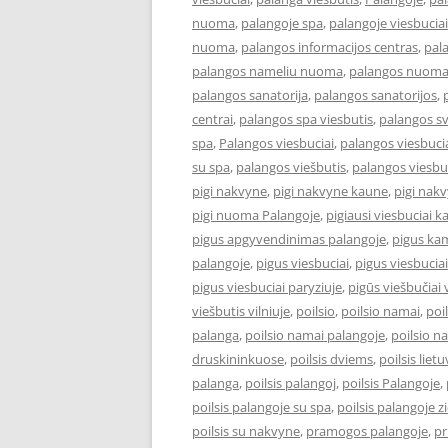
nuoma
,
palangoje spa
,
palangoje viesbuciai
nuoma
,
palangos informacijos centras
,
pal
palangos nameliu nuoma
,
palangos nuom
palangos sanatorija
,
palangos sanatorijos
,
centrai
,
palangos spa viesbutis
,
palangos s
spa
,
Palangos viesbuciai
,
palangos viesbucia
su spa
,
palangos viešbutis
,
palangos viesbu
pigi nakvyne
,
pigi nakvyne kaune
,
pigi nak
pigi nuoma Palangoje
,
pigiausi viesbuciai 
pigus apgyvendinimas palangoje
,
pigus kam
palangoje
,
pigus viesbuciai
,
pigus viesbucia
pigus viesbuciai paryziuje
,
pigūs viešbučiai v
viešbutis vilniuje
,
poilsio
,
poilsio namai
,
poi
palanga
,
poilsio namai palangoje
,
poilsio n
druskininkuose
,
poilsis dviems
,
poilsis liet
palanga
,
poilsis palangoj
,
poilsis Palangoje
,
poilsis palangoje su spa
,
poilsis palangoje 
poilsis su nakvyne
,
pramogos palangoje
,
pr