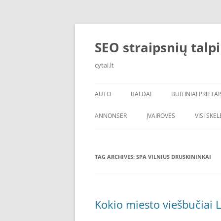
Skip
to
content
SEO straipsnių talp
cytai.lt
AUTO
BALDAI
BUITINIAI PRIETAI
PADANGOS
ANNONSER
ĮVAIROVĖS
VISI SKE
TAG ARCHIVES:
SPA VILNIUS DRUSKININKAI
Kokio miesto viešbučiai L