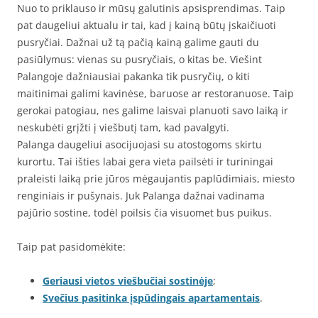
Nuo to priklauso ir mūsų galutinis apsisprendimas. Taip
pat daugeliui aktualu ir tai, kad į kainą būtų įskaičiuoti
pusryčiai. Dažnai už tą pačią kainą galime gauti du
pasiūlymus: vienas su pusryčiais, o kitas be. Viešint
Palangoje dažniausiai pakanka tik pusryčių, o kiti
maitinimai galimi kavinėse, baruose ar restoranuose. Taip
gerokai patogiau, nes galime laisvai planuoti savo laiką ir
neskubėti grįžti į viešbutį tam, kad pavalgyti.
Palanga daugeliui asocijuojasi su atostogoms skirtu
kurortu. Tai išties labai gera vieta pailsėti ir turiningai
praleisti laiką prie jūros mėgaujantis paplūdimiais, miesto
renginiais ir pušynais. Juk Palanga dažnai vadinama
pajūrio sostine, todėl poilsis čia visuomet bus puikus.
Taip pat pasidomėkite:
Geriausi vietos viešbučiai sostinėje
;
Svečius pasitinka įspūdingais apartamentais
.