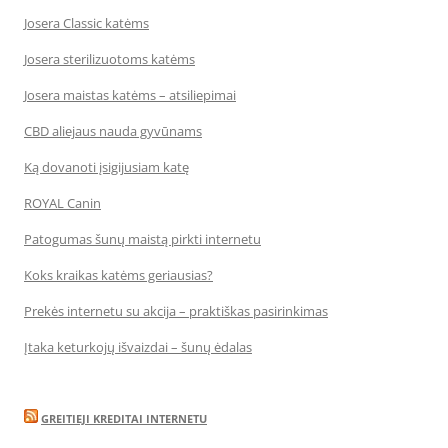
Josera Classic katėms
Josera sterilizuotoms katėms
Josera maistas katėms – atsiliepimai
CBD aliejaus nauda gyvūnams
Ką dovanoti įsigijusiam katę
ROYAL Canin
Patogumas šunų maistą pirkti internetu
Koks kraikas katėms geriausias?
Prekės internetu su akcija – praktiškas pasirinkimas
Įtaka keturkojų išvaizdai – šunų ėdalas
GREITIEJI KREDITAI INTERNETU