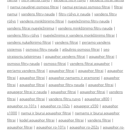
|
namui naudingi osmoso filtrai
|
namui geriausi osmoso filtrai
|
filtrai
namui
|
vandens filtrų nauda
|
filtrų rūšys ir nauda
|
vandens filtrų
rūšys
|
vandens minkštinimo filtrai
|
nugeležinimo filtrų nauda
|
vandens filtrai nugeležinimui
|
vandens minkštinimo filtrų nauda
|
vandens filtrų rūšys
|
nugeležinimo ir vandens monkštinimo filtrai
|
vandens nukalkinimo filtrai
|
vandens filtrai
|
geriamo vandens
sistemos
|
osmoso filtrų nauda
|
atbulinio osmoso filtrai
|
seo
straipsniu talpinimas
|
aquaphor vandens filtrai
|
aquaphor filtrai
|
osmoso filtrų nauda
|
osmoso filtrai
|
vandens filtrai aquaphor
|
geriamo vandens filtrai
|
aquaphor filtrai
|
aquaphor filtrai
|
aquaphor
filtrai
|
aquaphor filtrai
|
aquaphor namams ir pramonei
|
aquaphor
filtrai
|
aquaphor filtrai
|
aquaphor filtrų nauda
|
aquaphor filtrai
|
aquapgor filtrai ir nauda
|
aquaphor filtrai
|
aquaphor filtrai
|
vandens
filtrai
|
aquaphor filtrai
|
vandens filtru rusys
|
aquaphor s800
|
aquaphor ro-101s
|
aquaphor ro-102s
|
aquapgor s550
|
aquaphor
s1000
|
namui ir biurui aquaphor filtrai
|
namams ir biurui aquaphor
filtrai
|
kodel aquaphor filtrai
|
aquaphor filtrai
|
vandens filtrai
|
aquaphor filtrai
|
aquaphor ro-101s
|
aquaphor ro-202s
|
aquaphor ro-