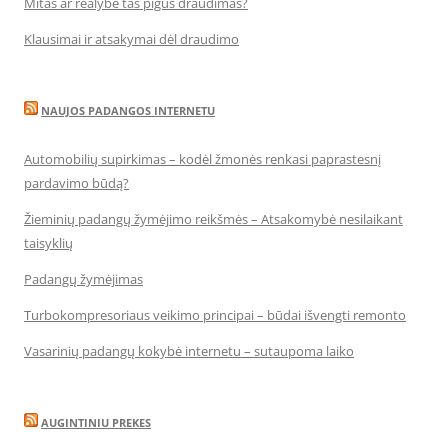
Mitas ar realybė tas pigus draudimas?
Klausimai ir atsakymai dėl draudimo
NAUJOS PADANGOS INTERNETU
Automobilių supirkimas – kodėl žmonės renkasi paprastesnį
pardavimo būdą?
Žieminių padangų žymėjimo reikšmės – Atsakomybė nesilaikant
taisyklių
Padangų žymėjimas
Turbokompresoriaus veikimo principai – būdai išvengti remonto
Vasarinių padangų kokybė internetu – sutaupoma laiko
AUGINTINIU PREKES