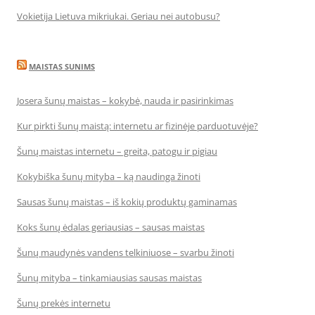
Vokietija Lietuva mikriukai. Geriau nei autobusu?
MAISTAS SUNIMS
Josera šunų maistas – kokybė, nauda ir pasirinkimas
Kur pirkti šunų maistą: internetu ar fizinėje parduotuvėje?
Šunų maistas internetu – greita, patogu ir pigiau
Kokybiška šunų mityba – ką naudinga žinoti
Sausas šunų maistas – iš kokių produktų gaminamas
Koks šunų ėdalas geriausias – sausas maistas
Šunų maudynės vandens telkiniuose – svarbu žinoti
Šunų mityba – tinkamiausias sausas maistas
Šunų prekės internetu