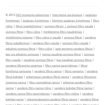
© 2013
SEO straipsniu talpinimas
|
internetine parduotuve
|
padangų
žymėjimas
|
padangų žymėjimas
|
žieminių padangų žymėjimas
|
filtrų
rūšys
|
filtrai nugeležinimui
|
osmoso filtrai> |
osmoso filtrų nauda
|
osmoso filtrai
|
filtrų rūšys
|
minkštinimo filtrų naudojimas
|
minkštinimo sistema
|
filtrų rūšys ir nauda
|
osmoso filtrai
|
vandens
filtrai nukalkinimui
|
vandens filtrų nauda
|
osmoso filtrų nauda
|
atbulinio osmoso filtrai
|
filtrų rūšys
|
apie geriamo vandens filtrus
|
kas yra atbulinis osmosas
|
namui naudingi osmoso filtrai
|
osmoso
filtrų nauda
|
naudingi osmoso filtrai
|
kuo naudingi osmoso filtrai
|
vandens filtravimo sistemos
|
filtrų namui pasirinkimas
|
filtrai
komfortui namuose
|
vandens filtrai namui
|
filtrai namams
|
vandens
filtrai kokybei
|
tinkamiausi vandens filtrai namui
|
vandens filtravimo
sistemos namui
|
filtrų sprendimai namui
|
ieškome vandens filtrų
namui
|
vandens filtrų namui rūšys
|
vandens kokybei filtrai namui
|
vandens namui filtrų pasirinkimas
|
vandens filtrų rtūšys
|
vandens
kokybei name
|
rekomenduojami vandens filtrai namui
|
vandens filtrai
namui
|
filtrų namui rūšys
|
vandens filtrų rūšys
|
vandens filtrai namui