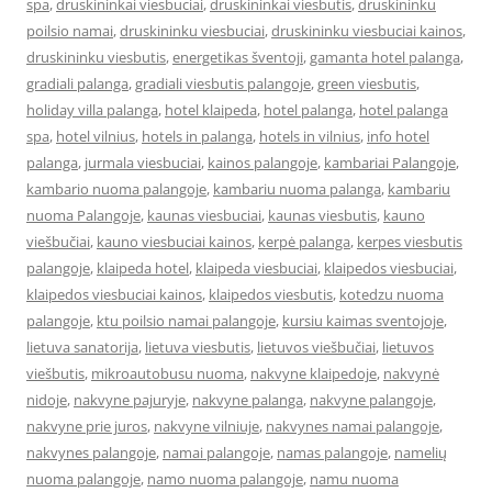
spa
,
druskininkai viesbuciai
,
druskininkai viesbutis
,
druskininku
poilsio namai
,
druskininku viesbuciai
,
druskininku viesbuciai kainos
,
druskininku viesbutis
,
energetikas šventoji
,
gamanta hotel palanga
,
gradiali palanga
,
gradiali viesbutis palangoje
,
green viesbutis
,
holiday villa palanga
,
hotel klaipeda
,
hotel palanga
,
hotel palanga
spa
,
hotel vilnius
,
hotels in palanga
,
hotels in vilnius
,
info hotel
palanga
,
jurmala viesbuciai
,
kainos palangoje
,
kambariai Palangoje
,
kambario nuoma palangoje
,
kambariu nuoma palanga
,
kambariu
nuoma Palangoje
,
kaunas viesbuciai
,
kaunas viesbutis
,
kauno
viešbučiai
,
kauno viesbuciai kainos
,
kerpė palanga
,
kerpes viesbutis
palangoje
,
klaipeda hotel
,
klaipeda viesbuciai
,
klaipedos viesbuciai
,
klaipedos viesbuciai kainos
,
klaipedos viesbutis
,
kotedzu nuoma
palangoje
,
ktu poilsio namai palangoje
,
kursiu kaimas sventojoje
,
lietuva sanatorija
,
lietuva viesbutis
,
lietuvos viešbučiai
,
lietuvos
viešbutis
,
mikroautobusu nuoma
,
nakvyne klaipedoje
,
nakvynė
nidoje
,
nakvyne pajuryje
,
nakvyne palanga
,
nakvyne palangoje
,
nakvyne prie juros
,
nakvyne vilniuje
,
nakvynes namai palangoje
,
nakvynes palangoje
,
namai palangoje
,
namas palangoje
,
namelių
nuoma palangoje
,
namo nuoma palangoje
,
namu nuoma