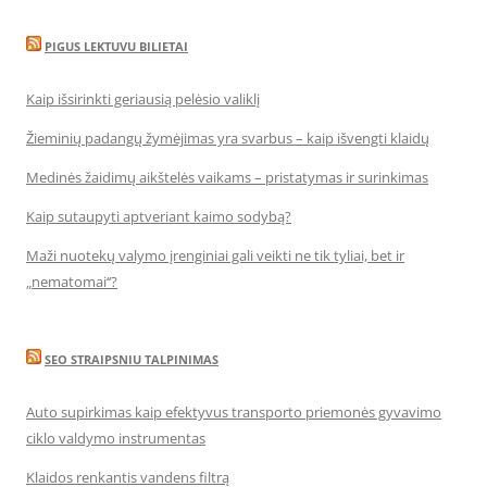
PIGUS LEKTUVU BILIETAI
Kaip išsirinkti geriausią pelėsio valiklį
Žieminių padangų žymėjimas yra svarbus – kaip išvengti klaidų
Medinės žaidimų aikštelės vaikams – pristatymas ir surinkimas
Kaip sutaupyti aptveriant kaimo sodybą?
Maži nuotekų valymo įrenginiai gali veikti ne tik tyliai, bet ir
„nematomai‘‘?
SEO STRAIPSNIU TALPINIMAS
Auto supirkimas kaip efektyvus transporto priemonės gyvavimo
ciklo valdymo instrumentas
Klaidos renkantis vandens filtrą