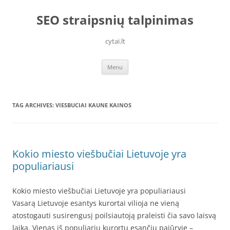
Skip
to
SEO straipsnių talpinimas
content
cytai.lt
Menu
TAG ARCHIVES:
VIESBUCIAI KAUNE KAINOS
Kokio miesto viešbučiai Lietuvoje yra
populiariausi
Kokio miesto viešbučiai Lietuvoje yra populiariausi
Vasarą Lietuvoje esantys kurortai vilioja ne vieną
atostogauti susirengusį poilsiautoją praleisti čia savo laisvą
laiką. Vienas iš populiarių kurortų esančių pajūryje –