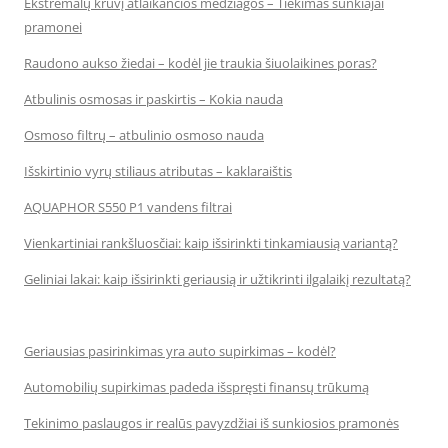
Ekstremalų krūvį atlaikančios medžiagos – Tiekimas sunkiajai
pramonei
Raudono aukso žiedai – kodėl jie traukia šiuolaikines poras?
Atbulinis osmosas ir paskirtis – Kokia nauda
Osmoso filtrų – atbulinio osmoso nauda
Išskirtinio vyrų stiliaus atributas – kaklaraištis
AQUAPHOR S550 P1 vandens filtrai
Vienkartiniai rankšluosčiai: kaip išsirinkti tinkamiausią variantą?
Geliniai lakai: kaip išsirinkti geriausią ir užtikrinti ilgalaikį rezultatą?
Geriausias pasirinkimas yra auto supirkimas – kodėl?
Automobilių supirkimas padeda išspręsti finansų trūkumą
Tekinimo paslaugos ir realūs pavyzdžiai iš sunkiosios pramonės