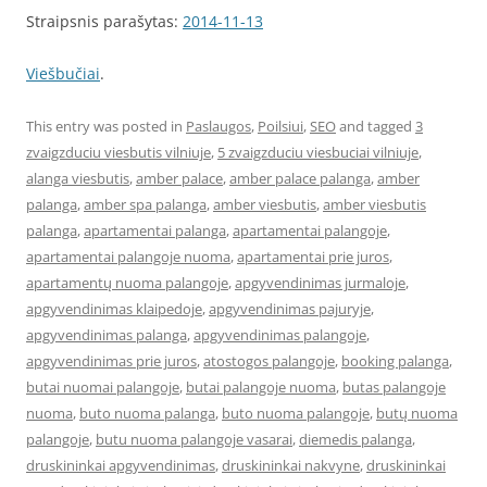
Straipsnis parašytas:
2014-11-13
Viešbučiai
.
This entry was posted in
Paslaugos
,
Poilsiui
,
SEO
and tagged
3
zvaigzduciu viesbutis vilniuje
,
5 zvaigzduciu viesbuciai vilniuje
,
alanga viesbutis
,
amber palace
,
amber palace palanga
,
amber
palanga
,
amber spa palanga
,
amber viesbutis
,
amber viesbutis
palanga
,
apartamentai palanga
,
apartamentai palangoje
,
apartamentai palangoje nuoma
,
apartamentai prie juros
,
apartamentų nuoma palangoje
,
apgyvendinimas jurmaloje
,
apgyvendinimas klaipedoje
,
apgyvendinimas pajuryje
,
apgyvendinimas palanga
,
apgyvendinimas palangoje
,
apgyvendinimas prie juros
,
atostogos palangoje
,
booking palanga
,
butai nuomai palangoje
,
butai palangoje nuoma
,
butas palangoje
nuoma
,
buto nuoma palanga
,
buto nuoma palangoje
,
butų nuoma
palangoje
,
butu nuoma palangoje vasarai
,
diemedis palanga
,
druskininkai apgyvendinimas
,
druskininkai nakvyne
,
druskininkai