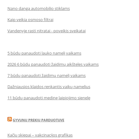
Nano danga automobilio stiklams
Kaip veikia osmoso filtrai
Vandenyje rasti nitratai - poveikis sveikatai
5 būdų panaudoti lauko namelį vaikams
2026 6 būdų panaudoti žaidimų aikšteles vaikams
7 būdų panaudoti žaidimų namelį vaikams
Dažniausios klaidos renkantis vaikų namelius
11 būdų panaudoti medinę laipiojimo sienelę
GYVUNU PREKIU PARDUOTUVE
Kačių skiepai – vakcinacijos grafikas