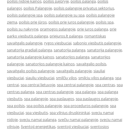
poilsis nidoje kainos
,
poilsis pajūryje
,
poilsis palanga
,
poilsis
palangoj
,
poilsis Palangoje
,
poilsis palangoje privatus sektorius
,
poilsis palangoje spa
,
poilsis palangoje su spa
,
poilsis palangoje
ziema
,
poilsis prie jūros
,
poilsis prie juros palangoje
,
poilsis spa
,
poilsis su nakvyne
,
pramogos palangoje
,
prie juros palanga
,
prie
parko viesbutis palanga
,
priejuros.lt palanga
,
romantiskas
savaitgalis palangoje
,
rygos viesbuciai
,
sabonio viesbutis palangoje
,
sanatorija gradiali palanga
,
sanatorija palanga
,
sanatorija palangoje
,
sanatorija palangoje kainos
,
sanatorijos palanga
,
sanatorijos
palangoje
,
sanatorijos palangoje kainos
,
savaitgalio poilsis
,
savaitgalio poilsis palangoje
,
savaitgalis palangoje
,
siauliai
viesbuciai
,
siauliu viesbuciai
,
smilčių vilos
,
smilciu vilos palanga
,
spa
centrai
,
spa centrai lietuvoje
,
spa centrai palangoje
,
spa centras
,
spa
centras palanga
,
spa centras palangoje
,
spa palanga
,
spa palanga
viesbutis
,
spa palangoje
,
spa paslaugos
,
spa paslaugos palangoje
,
spa poilsis
,
spa poilsis palangoje
,
spa proceduros palangoje
,
spa
viesbuciai
,
spa viesbutis
,
spa vilnius druskininkai
,
sveciu namai
nidoje
,
sveciu namai palanga
,
svečių namai palangoje
,
sveciu namai
vilniuje
,
šventoji energetikas
,
sventoji viesbuciai
,
sventosios