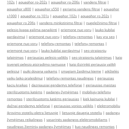
102s
|
aquaphor ro-202s
|
aquaphor ro-206s
|
vandens filtrai
|
aquaphor s800
|
aquaphor s550
|
geriamo vandens filtrai
|
aquaphor
s1000
|
aquaphor ro 101s
|
aquaphor 102s
|
aquaphor ro 202s
|
aquaphor ro 206s
|
vandens minkstinimo filtrai
|
nugeležinimo filtrai
|
pelesio kvapa galima panaikinti
|
priemone nuo voru
|
lauko kubilai
pardavimui
|
priemonė nuo vorų
|
telefonų remontas
|
kas yra seo
|
priemone nuo voru
|
telefonų remontas
|
telefonų remontas
|
priemonė nuo vorų
|
lauko kubilai pardavimui
|
seo straipsniu
talpinimas
|
geriausias pelėsio valiklis
|
seo straipsniu talpinimas
|
kaip
isvengti pelesio atsiradimo namuose
|
kaip išsirinkti geriausią valiklį
pelėsiui
|
puiki dovana vaikams
|
smagiam žaidimui kieme
|
aikštelės
vaikų laiko praleidimui
|
telefonų remontas naudingas
|
geriausias
kaciu kraikas
|
dazniausiai gendantys telefonai
|
geriausias maistas
sterilizuotoms katėms
|
padangų žymėjimas
|
mobiliųjų telefonų
remontas
|
sterilizuotoms katėms geriausias
|
kiek kainuoja kubilai
|
dažnai gendantys telefonai
|
geriausias vonios valiklis
|
elektromobiliu
ikrovimo stoteliu pletra lietuvoje
|
lietuvoje daugeja stoteliu
|
padangų
žymėjimas reikalingas
|
vasarinės padangos elektromobiliams
|
naudingas žieminių padangų žymėjimas
|
kuo naudingas remontas
|