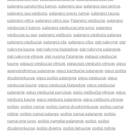
palangos sanatorijos kainos
,
palangos spa
,
palangos spa centrai
,
palangos spa viesbutis
,
palangos sveciu namai
,
palangos tauras
,
palangos vėtra
,
palangos vėtra spa
,
Palangos viesbuciai
,
palangos
viesbuciai ir kainos
,
palangos viesbuciai prie juros
,
palangos
viesbuciai su spa
,
palangos viešbutis
,
palangos viesbutis palanga
,
palangos viezbuciai
,
palangos vila
,
palangos vilos
,
pigi nakvyne
,
pigi
nakvyne kaune
,
pigi nakvyne klaipedoje
,
pigi nakvyne palangoje
,
pigi nakvynė vilniuje
,
pigi nuoma Palangoje
,
pigiausi viesbuciai
kaune
,
pigiausi viesbuciai vilniuje
,
pigiausias viesbutis vilniuje
,
pigus
apgyvendinimas palangoje
,
pigus kambariai palangoje
,
pigus poilsis
druskininkuose
,
pigus poilsis palangoje
,
pigus viesbuciai
,
pigus
viesbuciai kaune
,
pigus viesbuciai klaipedoje
,
pigus viesbuciai
palangoje
,
pigus viesbuciai paryziuje
,
pigūs viešbučiai vilniuje
,
pigus
viesbutis kaune
,
pigus viesbutis palangoje
,
pigus viešbutis vilniuje
,
poilsio
,
poilsio namai
,
poilsio namai druskininkuose
,
poilsio namai
nidoje
,
poilsio namai palanga
,
poilsio namai palangoje
,
poilsio
namai prie juros
,
poilsio nameliai palangoje
,
poilsis
,
poilsis
druskininkuose
,
poilsis dviems
,
poilsis lietuvoje
,
poilsis nidoje
,