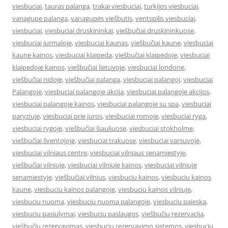
viesbuciai
,
tauras palanga
,
trakai viesbuciai
,
turkijos viesbuciai
,
vanagupe palanga
,
vanagupės viešbutis
,
ventspilis viesbuciai
,
viesbuciai
,
viesbuciai druskininkai
,
viešbučiai druskininkuose
,
viesbuciai jurmaloje
,
viesbuciai kaunas
,
viešbučiai kaune
,
viesbuciai
kaune kainos
,
viesbuciai klaipeda
,
viešbučiai klaipėdoje
,
viesbuciai
klaipedoje kainos
,
viešbučiai lietuvoje
,
viesbuciai londone
,
viešbučiai nidoje
,
viešbučiai palanga
,
viesbuciai palangoj
,
viesbuciai
Palangoje
,
viesbuciai palangoje akcija
,
viesbuciai palangoje akcijos
,
viesbuciai palangoje kainos
,
viesbuciai palangoje su spa
,
viesbuciai
paryziuje
,
viesbuciai prie juros
,
viesbuciai romoje
,
viesbuciai ryga
,
viesbuciai rygoje
,
viešbučiai šiauliuose
,
viesbuciai stokholme
,
viešbučiai šventojoje
,
viesbuciai trakuose
,
viesbuciai varsuvoje
,
viesbuciai vilniaus centre
,
viesbuciai vilniaus senamiestyje
,
viešbučiai vilniuje
,
viesbuciai vilniuje kainos
,
viesbuciai vilniuje
senamiestyje
,
viešbučiai vilnius
,
viesbuciu kainos
,
viesbuciu kainos
kaune
,
viesbuciu kainos palangoje
,
viesbuciu kainos vilniuje
,
viesbuciu nuoma
,
viesbuciu nuoma palangoje
,
viesbuciu paieska
,
viesbuciu pasiulymai
,
viesbuciu paslaugos
,
viešbučių rezervacija
,
viešbučių rezervavimas
,
viesbuciu rezervavimo sistemos
,
viesbuciu