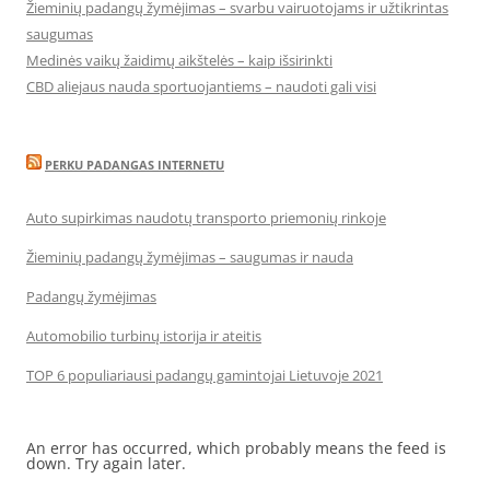
Žieminių padangų žymėjimas – svarbu vairuotojams ir užtikrintas
saugumas
Medinės vaikų žaidimų aikštelės – kaip išsirinkti
CBD aliejaus nauda sportuojantiems – naudoti gali visi
PERKU PADANGAS INTERNETU
Auto supirkimas naudotų transporto priemonių rinkoje
Žieminių padangų žymėjimas – saugumas ir nauda
Padangų žymėjimas
Automobilio turbinų istorija ir ateitis
TOP 6 populiariausi padangų gamintojai Lietuvoje 2021
An error has occurred, which probably means the feed is
down. Try again later.