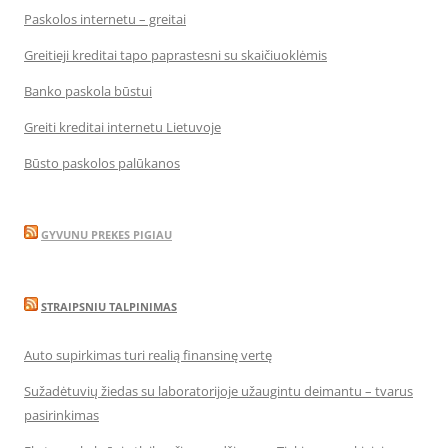
Paskolos internetu – greitai
Greitieji kreditai tapo paprastesni su skaičiuoklėmis
Banko paskola būstui
Greiti kreditai internetu Lietuvoje
Būsto paskolos palūkanos
GYVUNU PREKES PIGIAU
STRAIPSNIU TALPINIMAS
Auto supirkimas turi realią finansinę vertę
Sužadėtuvių žiedas su laboratorijoje užaugintu deimantu – tvarus
pasirinkimas