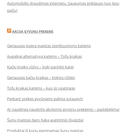
Automobilio draudimas internetu. Saugumas priklauso nuo Jūsų
pačių!
AKCIJA GYVUNU PREKEMS
Geriausias Josera maistas sterilizuotoms katėms
Augalinė alternatyva katėms – Tofu kraikas
Kačių kraiko rūšys – kokį parinkti katei
Geriausias kačių kraikas – kokios rūšies
Tofu kraikas katėms – kuo jis ypatingas
Perkant prekes gyvūnams galima sutaupyti
Ar naudinga naudotis akcijomis gyvūnų prekėmis – pastebėjimai
Šunų maistas daro įtaką augintinio išvaizdai
Produktai iš kurių gaminamas šunų maistas