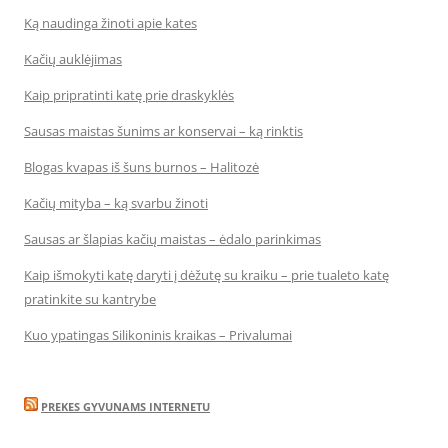
Ką naudinga žinoti apie kates
Kačių auklėjimas
Kaip pripratinti katę prie draskyklės
Sausas maistas šunims ar konservai – ką rinktis
Blogas kvapas iš šuns burnos – Halitozė
Kačių mityba – ką svarbu žinoti
Sausas ar šlapias kačių maistas – ėdalo parinkimas
Kaip išmokyti katę daryti į dėžutę su kraiku – prie tualeto katę
pratinkite su kantrybe
Kuo ypatingas Silikoninis kraikas – Privalumai
PREKES GYVUNAMS INTERNETU