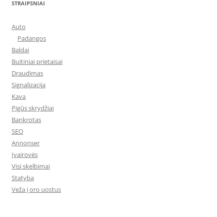
STRAIPSNIAI
Auto
Padangos
Baldai
Buitiniai prietaisai
Draudimas
Signalizacija
Kava
Pigūs skrydžiai
Bankrotas
SEO
Annonser
Įvairovės
Visi skelbimai
Statyba
Veža į oro uostus