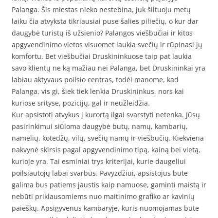
Palanga. Šis miestas nieko nestebina, juk šiltuoju metų
laiku čia atvyksta tikriausiai puse šalies piliečių, o kur dar
daugybė turistų iš užsienio? Palangos viešbučiai ir kitos
apgyvendinimo vietos visuomet laukia svečių ir rūpinasi jų
komfortu. Bet viešbučiai Druskininkuose taip pat laukia
savo klientų ne ką mažiau nei Palanga, bet Druskininkai yra
labiau aktyvaus poilsio centras, todėl manome, kad
Palanga, vis gi, šiek tiek lenkia Druskininkus, nors kai
kuriose srityse, pozicijų, gal ir neužleidžia.
Kur apsistoti atvykus į kurortą ilgai svarstyti netenka. Jūsų
pasirinkimui siūloma daugybė butų, namų, kambarių,
namelių, kotedžų, vilų, svečių namų ir viešbučių. Kiekviena
nakvynė skirsis pagal apgyvendinimo tipą, kainą bei vietą,
kurioje yra. Tai esminiai trys kriterijai, kurie daugeliui
poilsiautojų labai svarbūs. Pavyzdžiui, apsistojus bute
galima bus patiems jaustis kaip namuose, gaminti maistą ir
nebūti priklausomiems nuo maitinimo grafiko ar kavinių
paieškų. Apsigyvenus kambaryje, kuris nuomojamas bute