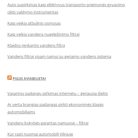
Auto supirkimas kaip efektyvus transporto priemonės gyvavimo
ciklo valdymo instrumentas
Kaip veikia atbulinis osmosas
Kaip veikia vandens nugeležinimo filtrai
Klaidos renkantis vandens filtrą
Vandens filtrai visam namui su geriamo vandens sistema
PIGUS AVIABILIETAI
Vasarinių padangų pirkimas internetu – geriausia išeitis
Ar verta brangias padangas pirkti ekonominės klasės
automobiliams
Vandens kokybės garantas namuose – filtrai
Kur rasti nuomai automobilį Vilniuje