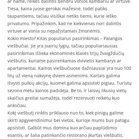
ar name, reikės dalintis bendru vonios kambariu ar virtuve.
Tiesa, kaina juose gerokai mažesnė, todėl patiks
taupantiems, tačiau visiškai netiks tiems, kurie ieško
privatumo. Pripažinkim, kad ne kiekvienas nori dalintis
virtuve ar vonia su nepažįstamais žmonėmis.
Kokio miesto? Kitas populiarus pasirinkimas – Palangos
viešbučiai. Jie yra įvairių lygių, tačiau populiariausias
pasirinkimas išlieka ekonominės klasės trijų žvaigždučių
viešbutis, kuriame pasirenkamas dvivietis kambarys ar
apartamentai. Kainos viešbučiuose dažniausiai yra nuo 100
litų už vieną nakvynę dviem asmenims. Kartais galima
išvysti puikių akcijų, kuomet galima apsistoti pigiau. Turistų
sezono metu kainos padidėja. Be to, ir laisvų likusių vietų
skaičius greitai sumažėja, todėl rezervuoti reikėtų kuo
anksčiau.
Kokį viešbutį rinktis priklauso nuo to, kiek pinigų galime
skirti apgyvendinimui bei vietos, kurioje mums bus patogu
apsistoti. Galbūt mus domina kuo arčiau paplūdimio
esantis, ar šalia patinkančio restorano įkurtas viešbutis.