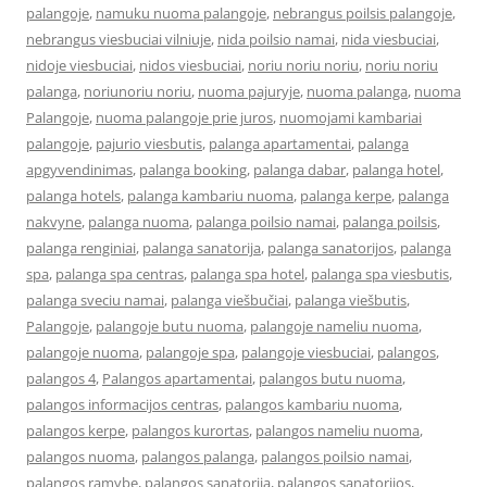
palangoje
,
namuku nuoma palangoje
,
nebrangus poilsis palangoje
,
nebrangus viesbuciai vilniuje
,
nida poilsio namai
,
nida viesbuciai
,
nidoje viesbuciai
,
nidos viesbuciai
,
noriu noriu noriu
,
noriu noriu
palanga
,
noriunoriu noriu
,
nuoma pajuryje
,
nuoma palanga
,
nuoma
Palangoje
,
nuoma palangoje prie juros
,
nuomojami kambariai
palangoje
,
pajurio viesbutis
,
palanga apartamentai
,
palanga
apgyvendinimas
,
palanga booking
,
palanga dabar
,
palanga hotel
,
palanga hotels
,
palanga kambariu nuoma
,
palanga kerpe
,
palanga
nakvyne
,
palanga nuoma
,
palanga poilsio namai
,
palanga poilsis
,
palanga renginiai
,
palanga sanatorija
,
palanga sanatorijos
,
palanga
spa
,
palanga spa centras
,
palanga spa hotel
,
palanga spa viesbutis
,
palanga sveciu namai
,
palanga viešbučiai
,
palanga viešbutis
,
Palangoje
,
palangoje butu nuoma
,
palangoje nameliu nuoma
,
palangoje nuoma
,
palangoje spa
,
palangoje viesbuciai
,
palangos
,
palangos 4
,
Palangos apartamentai
,
palangos butu nuoma
,
palangos informacijos centras
,
palangos kambariu nuoma
,
palangos kerpe
,
palangos kurortas
,
palangos nameliu nuoma
,
palangos nuoma
,
palangos palanga
,
palangos poilsio namai
,
palangos ramybe
,
palangos sanatorija
,
palangos sanatorijos
,