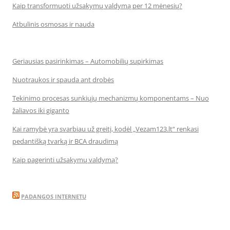
Kaip transformuoti užsakymų valdymą per 12 mėnesių?
Atbulinis osmosas ir nauda
Geriausias pasirinkimas – Automobilių supirkimas
Nuotraukos ir spauda ant drobės
Tekinimo procesas sunkiųjų mechanizmų komponentams – Nuo
žaliavos iki giganto
Kai ramybė yra svarbiau už greitį, kodėl „Vezam123.lt“ renkasi
pedantišką tvarką ir BCA draudimą
Kaip pagerinti užsakymų valdymą?
PADANGOS INTERNETU