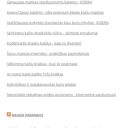
Geriausias maistas sterilizuotoms katėms - JOSERA
Josera Classic katėms - Ulta premium klasės kačių maistas
Aukščiausios kokybės standartas Jūsų šuns mitybai - JOSERA
Skirtingos kačių draskyklių rūšys – skirtingi privalumai
Kodėl katės drasko baldus - kaip to išvengti?
Šunų maistas internetu - praktiškas pasirinkimas
Silikoninis kačių kraikas - kuo jis ypatingas
Ar mano katei patiks Tofu kraikas
Kokybiškas ir subalansuotas šunų ėdalas
Nerandate reikalingų prekių gyvūnams - internetinė parduotuvė
NAUJOS PADANGOS