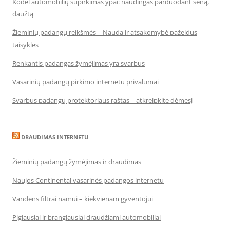
Kodėl automobilių supirkimas ypač naudingas parduodant seną,
daužtą
Žieminių padangų reikšmės – Nauda ir atsakomybė pažeidus
taisykles
Renkantis padangas žymėjimas yra svarbus
Vasarinių padangų pirkimo internetu privalumai
Svarbus padangų protektoriaus raštas – atkreipkite dėmesį
DRAUDIMAS INTERNETU
Žieminių padangų žymėjimas ir draudimas
Naujos Continental vasarinės padangos internetu
Vandens filtrai namui – kiekvienam gyventojui
Pigiausiai ir brangiausiai draudžiami automobiliai