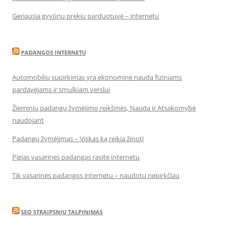
Geriausia gyvūnų prekių parduotuvė – internetu
PADANGOS INTERNETU
Automobilių supirkimas yra ekonominė nauda fiziniams
pardavėjams ir smulkiam verslui
Žieminių padangų žymėjimo reikšmės, Nauda ir Atsakomybė
naudojant
Padangų žymėjimas – Viskas ką reikia žinoti
Pigias vasarines padangas rasite internetu
Tik vasarinės padangos internetu – naudotų nepirkčiau
SEO STRAIPSNIU TALPINIMAS