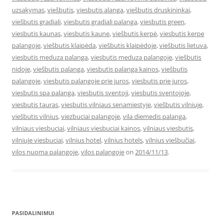
uzsakymas
,
viešbutis
,
viesbutis alanga
,
viešbutis druskininkai
,
viešbutis gradiali
,
viesbutis gradiali palanga
,
viesbutis green
,
viesbutis kaunas
,
viesbutis kaune
,
viešbutis kerpė
,
viesbutis kerpe
palangoje
,
viešbutis klaipėda
,
viešbutis klaipėdoje
,
viešbutis lietuva
,
viesbutis meduza palanga
,
viesbutis meduza palangoje
,
viešbutis
nidoje
,
viešbutis palanga
,
viesbutis palanga kainos
,
viešbutis
palangoje
,
viesbutis palangoje prie juros
,
viesbutis prie juros
,
viesbutis spa palanga
,
viesbutis sventoji
,
viesbutis sventojoje
,
viesbutis tauras
,
viesbutis vilniaus senamiestyje
,
viešbutis vilniuje
,
viešbutis vilnius
,
viezbuciai palangoje
,
vila diemedis palanga
,
vilniaus viesbuciai
,
vilniaus viesbuciai kainos
,
vilniaus viesbutis
,
vilniuje viesbuciai
,
vilnius hotel
,
vilnius hotels
,
vilnius viešbučiai
,
vilos nuoma palangoje
,
vilos palangoje
on
2014/11/13
.
PASIDALINIMUI