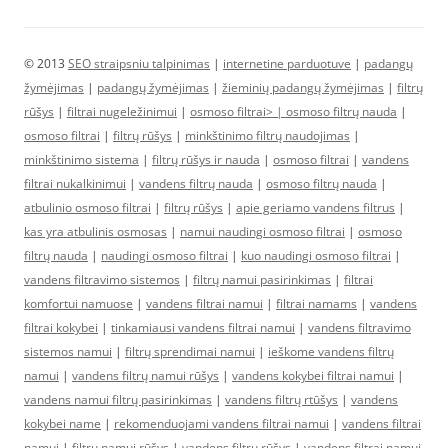
© 2013
SEO straipsniu talpinimas
|
internetine parduotuve
|
padangų
žymėjimas
|
padangų žymėjimas
|
žieminių padangų žymėjimas
|
filtrų
rūšys
|
filtrai nugeležinimui
|
osmoso filtrai> |
osmoso filtrų nauda
|
osmoso filtrai
|
filtrų rūšys
|
minkštinimo filtrų naudojimas
|
minkštinimo sistema
|
filtrų rūšys ir nauda
|
osmoso filtrai
|
vandens
filtrai nukalkinimui
|
vandens filtrų nauda
|
osmoso filtrų nauda
|
atbulinio osmoso filtrai
|
filtrų rūšys
|
apie geriamo vandens filtrus
|
kas yra atbulinis osmosas
|
namui naudingi osmoso filtrai
|
osmoso
filtrų nauda
|
naudingi osmoso filtrai
|
kuo naudingi osmoso filtrai
|
vandens filtravimo sistemos
|
filtrų namui pasirinkimas
|
filtrai
komfortui namuose
|
vandens filtrai namui
|
filtrai namams
|
vandens
filtrai kokybei
|
tinkamiausi vandens filtrai namui
|
vandens filtravimo
sistemos namui
|
filtrų sprendimai namui
|
ieškome vandens filtrų
namui
|
vandens filtrų namui rūšys
|
vandens kokybei filtrai namui
|
vandens namui filtrų pasirinkimas
|
vandens filtrų rtūšys
|
vandens
kokybei name
|
rekomenduojami vandens filtrai namui
|
vandens filtrai
namui
|
filtrų namui rūšys
|
vandens filtrų rūšys
|
vandens filtrai namui