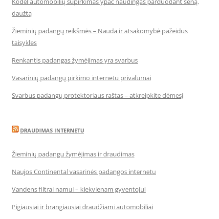
Kodėl automobilių supirkimas ypač naudingas parduodant seną,
daužtą
Žieminių padangų reikšmės – Nauda ir atsakomybė pažeidus
taisykles
Renkantis padangas žymėjimas yra svarbus
Vasarinių padangų pirkimo internetu privalumai
Svarbus padangų protektoriaus raštas – atkreipkite dėmesį
DRAUDIMAS INTERNETU
Žieminių padangų žymėjimas ir draudimas
Naujos Continental vasarinės padangos internetu
Vandens filtrai namui – kiekvienam gyventojui
Pigiausiai ir brangiausiai draudžiami automobiliai