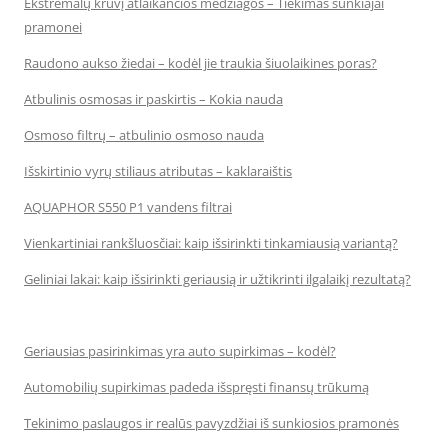
Ekstremalų krūvį atlaikančios medžiagos – Tiekimas sunkiajai
pramonei
Raudono aukso žiedai – kodėl jie traukia šiuolaikines poras?
Atbulinis osmosas ir paskirtis – Kokia nauda
Osmoso filtrų – atbulinio osmoso nauda
Išskirtinio vyrų stiliaus atributas – kaklaraištis
AQUAPHOR S550 P1 vandens filtrai
Vienkartiniai rankšluosčiai: kaip išsirinkti tinkamiausią variantą?
Geliniai lakai: kaip išsirinkti geriausią ir užtikrinti ilgalaikį rezultatą?
Geriausias pasirinkimas yra auto supirkimas – kodėl?
Automobilių supirkimas padeda išspręsti finansų trūkumą
Tekinimo paslaugos ir realūs pavyzdžiai iš sunkiosios pramonės