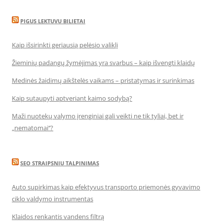
PIGUS LEKTUVU BILIETAI
Kaip išsirinkti geriausią pelėsio valiklį
Žieminių padangų žymėjimas yra svarbus – kaip išvengti klaidų
Medinės žaidimų aikštelės vaikams – pristatymas ir surinkimas
Kaip sutaupyti aptveriant kaimo sodybą?
Maži nuotekų valymo įrenginiai gali veikti ne tik tyliai, bet ir
„nematomai‘‘?
SEO STRAIPSNIU TALPINIMAS
Auto supirkimas kaip efektyvus transporto priemonės gyvavimo
ciklo valdymo instrumentas
Klaidos renkantis vandens filtrą