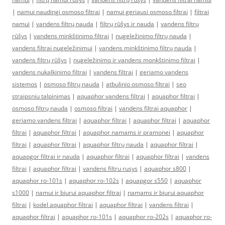
|
namui naudingi osmoso filtrai
|
namui geriausi osmoso filtrai
|
filtrai
namui
|
vandens filtrų nauda
|
filtrų rūšys ir nauda
|
vandens filtrų
rūšys
|
vandens minkštinimo filtrai
|
nugeležinimo filtrų nauda
|
vandens filtrai nugeležinimui
|
vandens minkštinimo filtrų nauda
|
vandens filtrų rūšys
|
nugeležinimo ir vandens monkštinimo filtrai
|
vandens nukalkinimo filtrai
|
vandens filtrai
|
geriamo vandens
sistemos
|
osmoso filtrų nauda
|
atbulinio osmoso filtrai
|
seo
straipsniu talpinimas
|
aquaphor vandens filtrai
|
aquaphor filtrai
|
osmoso filtrų nauda
|
osmoso filtrai
|
vandens filtrai aquaphor
|
geriamo vandens filtrai
|
aquaphor filtrai
|
aquaphor filtrai
|
aquaphor
filtrai
|
aquaphor filtrai
|
aquaphor namams ir pramonei
|
aquaphor
filtrai
|
aquaphor filtrai
|
aquaphor filtrų nauda
|
aquaphor filtrai
|
aquapgor filtrai ir nauda
|
aquaphor filtrai
|
aquaphor filtrai
|
vandens
filtrai
|
aquaphor filtrai
|
vandens filtru rusys
|
aquaphor s800
|
aquaphor ro-101s
|
aquaphor ro-102s
|
aquapgor s550
|
aquaphor
s1000
|
namui ir biurui aquaphor filtrai
|
namams ir biurui aquaphor
filtrai
|
kodel aquaphor filtrai
|
aquaphor filtrai
|
vandens filtrai
|
aquaphor filtrai
|
aquaphor ro-101s
|
aquaphor ro-202s
|
aquaphor ro-