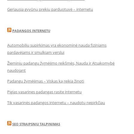
Geriausia gyvūnų prekių parduotuvė – internetu
PADANGOS INTERNETU
Automobilių supirkimas yra ekonominė nauda fiziniams
pardavėjams ir smulkiam verslui
Žieminių padangų žymėjimo reikšmės, Nauda ir Atsakomybė
naudojant
Padangų žymėjimas – Viskas ką reikia žinoti
Pigias vasarines padangas rasite internetu
Tik vasarinės padangos internetu – naudotų nepirkčiau
SEO STRAIPSNIU TALPINIMAS