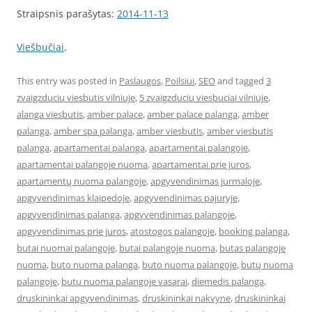
Straipsnis parašytas:
2014-11-13
Viešbučiai
.
This entry was posted in
Paslaugos
,
Poilsiui
,
SEO
and tagged
3
zvaigzduciu viesbutis vilniuje
,
5 zvaigzduciu viesbuciai vilniuje
,
alanga viesbutis
,
amber palace
,
amber palace palanga
,
amber
palanga
,
amber spa palanga
,
amber viesbutis
,
amber viesbutis
palanga
,
apartamentai palanga
,
apartamentai palangoje
,
apartamentai palangoje nuoma
,
apartamentai prie juros
,
apartamentų nuoma palangoje
,
apgyvendinimas jurmaloje
,
apgyvendinimas klaipedoje
,
apgyvendinimas pajuryje
,
apgyvendinimas palanga
,
apgyvendinimas palangoje
,
apgyvendinimas prie juros
,
atostogos palangoje
,
booking palanga
,
butai nuomai palangoje
,
butai palangoje nuoma
,
butas palangoje
nuoma
,
buto nuoma palanga
,
buto nuoma palangoje
,
butų nuoma
palangoje
,
butu nuoma palangoje vasarai
,
diemedis palanga
,
druskininkai apgyvendinimas
,
druskininkai nakvyne
,
druskininkai