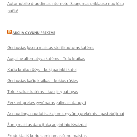
Automobilio draudimas internetu. Saugumas priklauso nuo Jūsų
pačių!
AKCIJA GYVUNU PREKEMS
Geriausias Josera maistas sterilizuotoms katėms
Augalinė alternatyva katėms – Tofu kraikas
Kačių kraiko rūšys – kokį parinkti katei
Geriausias kačių kraikas – kokios rūšies
Tofu kraikas katėms – kuo jis ypatingas
Perkant prekes gyvūnams galima sutaupyti
Ar naudinga naudotis akcijomis gyvūnų prekėmis – pastebėjimai
Šunų maistas daro įtaką augintinio išvaizdai
Produktai iš kurių gaminamas šunų maistas