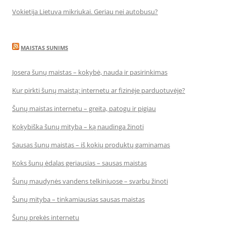
Vokietija Lietuva mikriukai. Geriau nei autobusu?
MAISTAS SUNIMS
Josera šunų maistas – kokybė, nauda ir pasirinkimas
Kur pirkti šunų maistą: internetu ar fizinėje parduotuvėje?
Šunų maistas internetu – greita, patogu ir pigiau
Kokybiška šunų mityba – ką naudinga žinoti
Sausas šunų maistas – iš kokių produktų gaminamas
Koks šunų ėdalas geriausias – sausas maistas
Šunų maudynės vandens telkiniuose – svarbu žinoti
Šunų mityba – tinkamiausias sausas maistas
Šunų prekės internetu