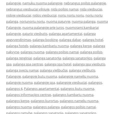
palangoje
,
namuku nuoma palangoje
,
nebrangus poilsis palangoje
,
nebrangus viesbuciai vilniuje
,
nida poilsio namai
,
nida viesbuciai
,
nidoje viesbuciai
,
nidos viesbuciai
,
noriu noriu noriu
,
noriu noriu
palanga
,
noriunoriu noriu
,
nuoma pajuryje
,
nuoma palanga
,
nuoma
Palangoje
,
nuoma palangoje prie juros
,
nuomojami kambariai
palangoje
,
pajurio viesbutis
,
palanga apartamentai
,
palanga
apgyvendinimas
,
palanga booking
,
palanga dabar
,
palanga hotel
,
palanga hotels
,
palanga kambariu nuoma
,
palanga kerpe
,
palanga
nakvyne
,
palanga nuoma
,
palanga poilsio namai
,
palanga poilsis
,
palanga renginiai
,
palanga sanatorija
,
palanga sanatorijos
,
palanga
spa
,
palanga spa centras
,
palanga spa hotel
,
palanga spa viesbutis
,
palanga sveciu namai
,
palanga viešbučiai
,
palanga viešbutis
,
Palangoje
,
palangoje butu nuoma
,
palangoje nameliu nuoma
,
palangoje nuoma
,
palangoje spa
,
palangoje viesbuciai
,
palangos
,
palangos 4
,
Palangos apartamentai
,
palangos butu nuoma
,
palangos informacijos centras
,
palangos kambariu nuoma
,
palangos kerpe
,
palangos kurortas
,
palangos nameliu nuoma
,
palangos nuoma
,
palangos palanga
,
palangos poilsio namai
,
palangos ramybe
,
palangos sanatorija
,
palangos sanatorijos
,