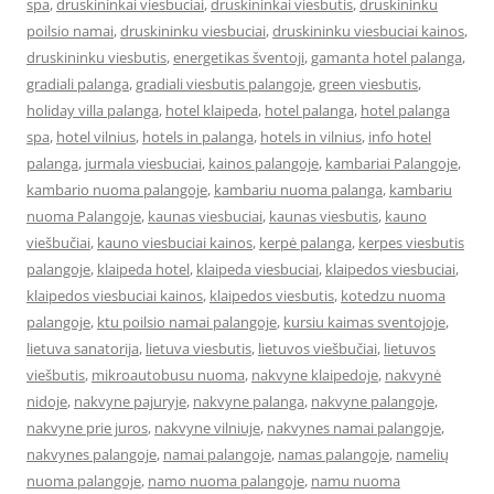
spa
,
druskininkai viesbuciai
,
druskininkai viesbutis
,
druskininku
poilsio namai
,
druskininku viesbuciai
,
druskininku viesbuciai kainos
,
druskininku viesbutis
,
energetikas šventoji
,
gamanta hotel palanga
,
gradiali palanga
,
gradiali viesbutis palangoje
,
green viesbutis
,
holiday villa palanga
,
hotel klaipeda
,
hotel palanga
,
hotel palanga
spa
,
hotel vilnius
,
hotels in palanga
,
hotels in vilnius
,
info hotel
palanga
,
jurmala viesbuciai
,
kainos palangoje
,
kambariai Palangoje
,
kambario nuoma palangoje
,
kambariu nuoma palanga
,
kambariu
nuoma Palangoje
,
kaunas viesbuciai
,
kaunas viesbutis
,
kauno
viešbučiai
,
kauno viesbuciai kainos
,
kerpė palanga
,
kerpes viesbutis
palangoje
,
klaipeda hotel
,
klaipeda viesbuciai
,
klaipedos viesbuciai
,
klaipedos viesbuciai kainos
,
klaipedos viesbutis
,
kotedzu nuoma
palangoje
,
ktu poilsio namai palangoje
,
kursiu kaimas sventojoje
,
lietuva sanatorija
,
lietuva viesbutis
,
lietuvos viešbučiai
,
lietuvos
viešbutis
,
mikroautobusu nuoma
,
nakvyne klaipedoje
,
nakvynė
nidoje
,
nakvyne pajuryje
,
nakvyne palanga
,
nakvyne palangoje
,
nakvyne prie juros
,
nakvyne vilniuje
,
nakvynes namai palangoje
,
nakvynes palangoje
,
namai palangoje
,
namas palangoje
,
namelių
nuoma palangoje
,
namo nuoma palangoje
,
namu nuoma