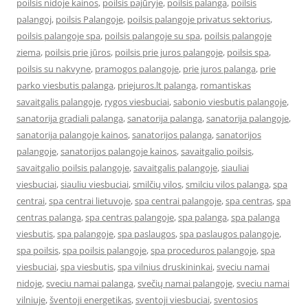
poilsis nidoje kainos
,
poilsis pajūryje
,
poilsis palanga
,
poilsis
palangoj
,
poilsis Palangoje
,
poilsis palangoje privatus sektorius
,
poilsis palangoje spa
,
poilsis palangoje su spa
,
poilsis palangoje
ziema
,
poilsis prie jūros
,
poilsis prie juros palangoje
,
poilsis spa
,
poilsis su nakvyne
,
pramogos palangoje
,
prie juros palanga
,
prie
parko viesbutis palanga
,
priejuros.lt palanga
,
romantiskas
savaitgalis palangoje
,
rygos viesbuciai
,
sabonio viesbutis palangoje
,
sanatorija gradiali palanga
,
sanatorija palanga
,
sanatorija palangoje
,
sanatorija palangoje kainos
,
sanatorijos palanga
,
sanatorijos
palangoje
,
sanatorijos palangoje kainos
,
savaitgalio poilsis
,
savaitgalio poilsis palangoje
,
savaitgalis palangoje
,
siauliai
viesbuciai
,
siauliu viesbuciai
,
smilčių vilos
,
smilciu vilos palanga
,
spa
centrai
,
spa centrai lietuvoje
,
spa centrai palangoje
,
spa centras
,
spa
centras palanga
,
spa centras palangoje
,
spa palanga
,
spa palanga
viesbutis
,
spa palangoje
,
spa paslaugos
,
spa paslaugos palangoje
,
spa poilsis
,
spa poilsis palangoje
,
spa proceduros palangoje
,
spa
viesbuciai
,
spa viesbutis
,
spa vilnius druskininkai
,
sveciu namai
nidoje
,
sveciu namai palanga
,
svečių namai palangoje
,
sveciu namai
vilniuje
,
šventoji energetikas
,
sventoji viesbuciai
,
sventosios