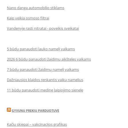
Nano danga automobilio stiklams
Kaip veikia osmoso filtrai
Vandenyje rasti nitratai - poveikis sveikatai
5 būdų panaudoti lauko namelį vaikams
2026 6 būdų panaudoti žaidimų aikšteles vaikams
7 būdų panaudoti žaidimų namelį vaikams
Dažniausios klaidos renkantis vaikų namelius
11 būdų panaudoti medinę laipiojimo sienelę
GYVUNU PREKIU PARDUOTUVE
Kačių skiepai – vakcinacijos grafikas