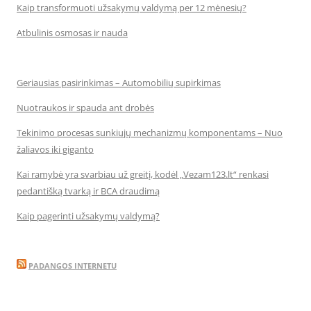
Kaip transformuoti užsakymų valdymą per 12 mėnesių?
Atbulinis osmosas ir nauda
Geriausias pasirinkimas – Automobilių supirkimas
Nuotraukos ir spauda ant drobės
Tekinimo procesas sunkiųjų mechanizmų komponentams – Nuo
žaliavos iki giganto
Kai ramybė yra svarbiau už greitį, kodėl „Vezam123.lt“ renkasi
pedantišką tvarką ir BCA draudimą
Kaip pagerinti užsakymų valdymą?
PADANGOS INTERNETU