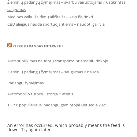
Žieminių padangų žymėjimas – svarbu vairuotojams ir užtikrintas
saugumas
Medinės vaikų žaidimų aikštelės – kaip išsirinkti
CBD aliejaus nauda sportuojantiems – naudoti gali visi
PERKU PADANGAS INTERNETU
Auto supirkimas naudotų transporto priemonių rinkoje
Žieminių padangų žymėjimas – saugumas ir nauda
Padangų žymėjimas
Automobilio turbinų istorija ir ateitis
TOP 6 populiariausi padangų gamintojai Lietuvoje 2021
An error has occurred, which probably means the feed is
down. Try again later.