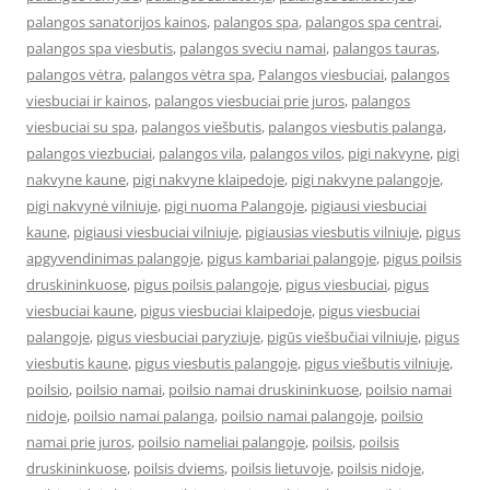
palangos sanatorijos kainos
,
palangos spa
,
palangos spa centrai
,
palangos spa viesbutis
,
palangos sveciu namai
,
palangos tauras
,
palangos vėtra
,
palangos vėtra spa
,
Palangos viesbuciai
,
palangos
viesbuciai ir kainos
,
palangos viesbuciai prie juros
,
palangos
viesbuciai su spa
,
palangos viešbutis
,
palangos viesbutis palanga
,
palangos viezbuciai
,
palangos vila
,
palangos vilos
,
pigi nakvyne
,
pigi
nakvyne kaune
,
pigi nakvyne klaipedoje
,
pigi nakvyne palangoje
,
pigi nakvynė vilniuje
,
pigi nuoma Palangoje
,
pigiausi viesbuciai
kaune
,
pigiausi viesbuciai vilniuje
,
pigiausias viesbutis vilniuje
,
pigus
apgyvendinimas palangoje
,
pigus kambariai palangoje
,
pigus poilsis
druskininkuose
,
pigus poilsis palangoje
,
pigus viesbuciai
,
pigus
viesbuciai kaune
,
pigus viesbuciai klaipedoje
,
pigus viesbuciai
palangoje
,
pigus viesbuciai paryziuje
,
pigūs viešbučiai vilniuje
,
pigus
viesbutis kaune
,
pigus viesbutis palangoje
,
pigus viešbutis vilniuje
,
poilsio
,
poilsio namai
,
poilsio namai druskininkuose
,
poilsio namai
nidoje
,
poilsio namai palanga
,
poilsio namai palangoje
,
poilsio
namai prie juros
,
poilsio nameliai palangoje
,
poilsis
,
poilsis
druskininkuose
,
poilsis dviems
,
poilsis lietuvoje
,
poilsis nidoje
,