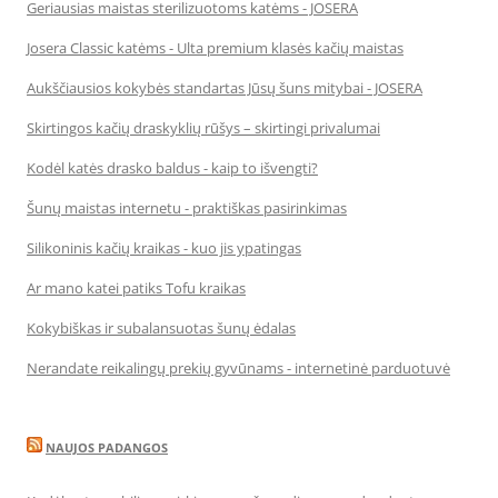
Geriausias maistas sterilizuotoms katėms - JOSERA
Josera Classic katėms - Ulta premium klasės kačių maistas
Aukščiausios kokybės standartas Jūsų šuns mitybai - JOSERA
Skirtingos kačių draskyklių rūšys – skirtingi privalumai
Kodėl katės drasko baldus - kaip to išvengti?
Šunų maistas internetu - praktiškas pasirinkimas
Silikoninis kačių kraikas - kuo jis ypatingas
Ar mano katei patiks Tofu kraikas
Kokybiškas ir subalansuotas šunų ėdalas
Nerandate reikalingų prekių gyvūnams - internetinė parduotuvė
NAUJOS PADANGOS