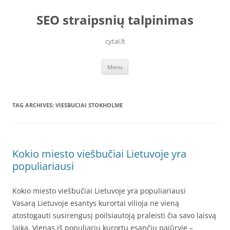
Skip
to
SEO straipsnių talpinimas
content
cytai.lt
Menu
TAG ARCHIVES:
VIESBUCIAI STOKHOLME
Kokio miesto viešbučiai Lietuvoje yra
populiariausi
Kokio miesto viešbučiai Lietuvoje yra populiariausi
Vasarą Lietuvoje esantys kurortai vilioja ne vieną
atostogauti susirengusį poilsiautoją praleisti čia savo laisvą
laiką. Vienas iš populiarių kurortų esančių pajūryje –