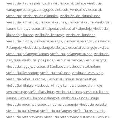
viesbuciai
,
tauras palanga
,
trakai viesbuciai
,
turkijos viesbuciai
,
vanagupe palanga
,
vanagupės viešbutis
,
ventspilis viesbuciai
,
viesbuciai
,
viesbuciai druskininkai
,
viešbučiai druskininkuose
,
viesbuciai jurmaloje
,
viesbuciai kaunas
,
viešbučiai kaune
,
viesbuciai
kaune kainos
,
viesbuciai klaipeda
,
viešbučiai klaipėdoje
,
viesbuciai
klaipedoje kainos
,
viešbučiai lietuvoje
,
viesbuciai londone
,
viešbučiai nidoje
,
viešbučiai palanga
,
viesbuciai palangoj
,
viesbuciai
Palangoje
,
viesbuciai palangoje akcija
,
viesbuciai palangoje akcijos
,
viesbuciai palangoje kainos
,
viesbuciai palangoje su spa
,
viesbuciai
paryziuje
,
viesbuciai prie juros
,
viesbuciai romoje
,
viesbuciai ryga
,
viesbuciai rygoje
,
viešbučiai šiauliuose
,
viesbuciai stokholme
,
viešbučiai šventojoje
,
viesbuciai trakuose
,
viesbuciai varsuvoje
,
viesbuciai vilniaus centre
,
viesbuciai vilniaus senamiestyje
,
viešbučiai vilniuje
,
viesbuciai vilniuje kainos
,
viesbuciai vilniuje
senamiestyje
,
viešbučiai vilnius
,
viesbuciu kainos
,
viesbuciu kainos
kaune
,
viesbuciu kainos palangoje
,
viesbuciu kainos vilniuje
,
viesbuciu nuoma
,
viesbuciu nuoma palangoje
,
viesbuciu paieska
,
viesbuciu pasiulymai
,
viesbuciu paslaugos
,
viešbučių rezervacija
,
viešbučių rezervavimas
,
viesbuciu rezervavimo sistemos
,
viesbuciu