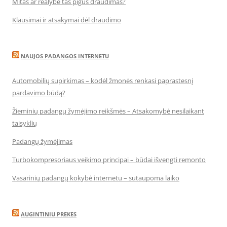
Mitas ar realybė tas pigus draudimas?
Klausimai ir atsakymai dėl draudimo
NAUJOS PADANGOS INTERNETU
Automobilių supirkimas – kodėl žmonės renkasi paprastesnį
pardavimo būdą?
Žieminių padangų žymėjimo reikšmės – Atsakomybė nesilaikant
taisyklių
Padangų žymėjimas
Turbokompresoriaus veikimo principai – būdai išvengti remonto
Vasarinių padangų kokybė internetu – sutaupoma laiko
AUGINTINIU PREKES