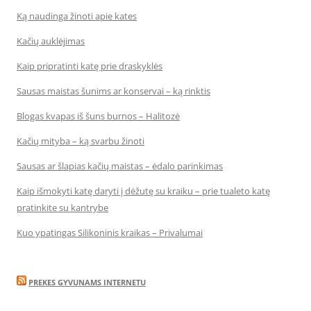
Ką naudinga žinoti apie kates
Kačių auklėjimas
Kaip pripratinti katę prie draskyklės
Sausas maistas šunims ar konservai – ką rinktis
Blogas kvapas iš šuns burnos – Halitozė
Kačių mityba – ką svarbu žinoti
Sausas ar šlapias kačių maistas – ėdalo parinkimas
Kaip išmokyti katę daryti į dėžutę su kraiku – prie tualeto katę
pratinkite su kantrybe
Kuo ypatingas Silikoninis kraikas – Privalumai
PREKES GYVUNAMS INTERNETU