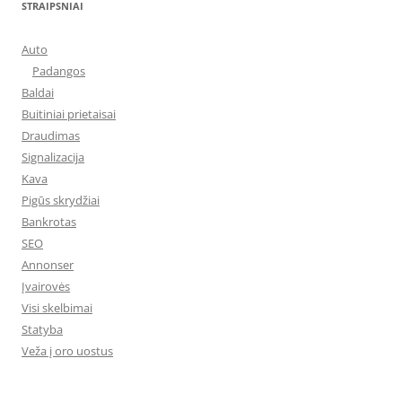
STRAIPSNIAI
Auto
Padangos
Baldai
Buitiniai prietaisai
Draudimas
Signalizacija
Kava
Pigūs skrydžiai
Bankrotas
SEO
Annonser
Įvairovės
Visi skelbimai
Statyba
Veža į oro uostus