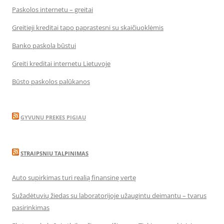
Paskolos internetu – greitai
Greitieji kreditai tapo paprastesni su skaičiuoklėmis
Banko paskola būstui
Greiti kreditai internetu Lietuvoje
Būsto paskolos palūkanos
GYVUNU PREKES PIGIAU
STRAIPSNIU TALPINIMAS
Auto supirkimas turi realią finansinę vertę
Sužadėtuvių žiedas su laboratorijoje užaugintu deimantu – tvarus
pasirinkimas