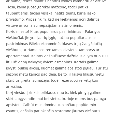
ar name, reikės dalintis bendru vonios kambariu ar virtuve.
Tiesa, kaina juose gerokai mažesnė, todėl patiks
taupantiems, tačiau visiškai netiks tiems, kurie ieško
privatumo. Pripažinkim, kad ne kiekvienas nori dalintis
virtuve ar vonia su nepažįstamais žmonėmis.
Kokio miesto? Kitas populiarus pasirinkimas – Palangos
viešbučiai. Jie yra įvairių lygių, tačiau populiariausias
pasirinkimas išlieka ekonominės klasės trijų žvaigždučių
viešbutis, kuriame pasirenkamas dvivietis kambarys ar
apartamentai. Kainos viešbučiuose dažniausiai yra nuo 100
litų už vieną nakvynę dviem asmenims. Kartais galima
išvysti puikių akcijų, kuomet galima apsistoti pigiau. Turistų
sezono metu kainos padidėja. Be to, ir laisvų likusių vietų
skaičius greitai sumažėja, todėl rezervuoti reikėtų kuo
anksčiau.
Kokį viešbutį rinktis priklauso nuo to, kiek pinigų galime
skirti apgyvendinimui bei vietos, kurioje mums bus patogu
apsistoti. Galbūt mus domina kuo arčiau paplūdimio
esantis, ar šalia patinkančio restorano įkurtas viešbutis.