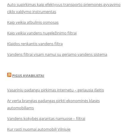
Auto supirkimas kaip efektyvus transporto priemonės gyvavimo
ciklo valdymo instrumentas
Kaip veikia atbulinis osmosas
Kaip veikia vandens nugeležinimo filtrai
Klaidos renkantis vandens filtrą
Vandens filtrai visam namui su geriamo vandens sistema
PIGUS AVIABILIETAI
Vasarinių padangų pirkimas internetu – geriausia išeitis
Ar verta brangias padangas pirkti ekonominės klasės
automobiliams
Vandens kokybės garantas namuose – filtrai
Kur rasti nuomai automobilį Vilniuje