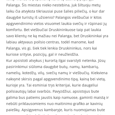
Palanga. Šis miestas nieko nestebina, juk šiltuoju metų
laiku čia atvyksta tikriausiai puse šalies piliečių, o kur dar
daugybė turistų iš užsienio? Palangos viešbučiai ir kitos
apgyvendinimo vietos visuomet laukia svečių ir rūpinasi jų
komfortu. Bet viešbučiai Druskininkuose taip pat laukia
savo klientų ne ką mažiau nei Palanga, bet Druskininkai yra
labiau aktyvaus poilsio centras, todėl manome, kad
Palanga, vis gi, šiek tiek lenkia Druskininkus, nors kai
kuriose srityse, pozicijų, gal ir neužleidžia.
Kur apsistoti atvykus į kurortą ilgai svarstyti netenka. Jūsų
pasirinkimui siūloma daugybė butų, namų, kambarių,
namelių, kotedžų, vilų, svečių namų ir viešbučių. Kiekviena
nakvynė skirsis pagal apgyvendinimo tipą, kainą bei vietą,
kurioje yra. Tai esminiai trys kriterijai, kurie daugeliui
poilsiautojų labai svarbūs. Pavyzdžiui, apsistojus bute
galima bus patiems jaustis kaip namuose, gaminti maistą ir
nebūti priklausomiems nuo maitinimo grafiko ar kavinių
paieškų. Apsigyvenus kambaryje, kuris nuomojamas bute