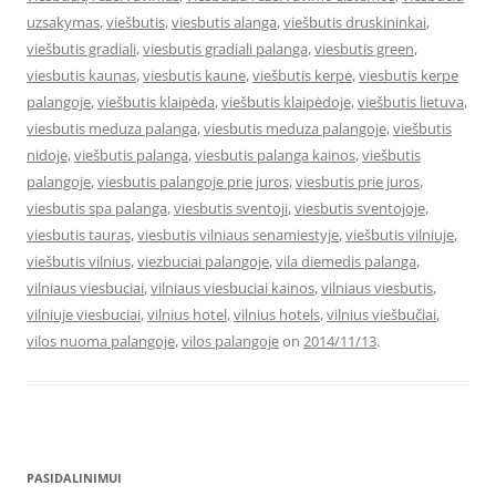
uzsakymas
,
viešbutis
,
viesbutis alanga
,
viešbutis druskininkai
,
viešbutis gradiali
,
viesbutis gradiali palanga
,
viesbutis green
,
viesbutis kaunas
,
viesbutis kaune
,
viešbutis kerpė
,
viesbutis kerpe
palangoje
,
viešbutis klaipėda
,
viešbutis klaipėdoje
,
viešbutis lietuva
,
viesbutis meduza palanga
,
viesbutis meduza palangoje
,
viešbutis
nidoje
,
viešbutis palanga
,
viesbutis palanga kainos
,
viešbutis
palangoje
,
viesbutis palangoje prie juros
,
viesbutis prie juros
,
viesbutis spa palanga
,
viesbutis sventoji
,
viesbutis sventojoje
,
viesbutis tauras
,
viesbutis vilniaus senamiestyje
,
viešbutis vilniuje
,
viešbutis vilnius
,
viezbuciai palangoje
,
vila diemedis palanga
,
vilniaus viesbuciai
,
vilniaus viesbuciai kainos
,
vilniaus viesbutis
,
vilniuje viesbuciai
,
vilnius hotel
,
vilnius hotels
,
vilnius viešbučiai
,
vilos nuoma palangoje
,
vilos palangoje
on
2014/11/13
.
PASIDALINIMUI