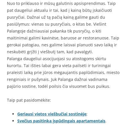
Nuo to priklauso ir mūsų galutinis apsisprendimas. Taip
pat daugeliui aktualu ir tai, kad į kainą būtų įskaičiuoti
pusryčiai. Dažnai už tą pačią kainą galime gauti du
pasiūlymus: vienas su pusryčiais, o kitas be. Viešint
Palangoje dažniausiai pakanka tik pusryčių, o kiti
maitinimai galimi kavinėse, baruose ar restoranuose. Taip
gerokai patogiau, nes galime laisvai planuoti savo laiką ir
neskubėti grįžti į viešbutį tam, kad pavalgyti.
Palanga daugeliui asocijuojasi su atostogoms skirtu
kurortu. Tai išties labai gera vieta pailsėti ir turiningai
praleisti laiką prie jūros mėgaujantis paplūdimiais, miesto
renginiais ir pušynais. Juk Palanga dažnai vadinama
pajūrio sostine, todėl poilsis čia visuomet bus puikus.
Taip pat pasidomėkite:
Geriausi vietos viešbučiai sostinėje
;
Svečius pasitinka įspūdingais apartamentais
.