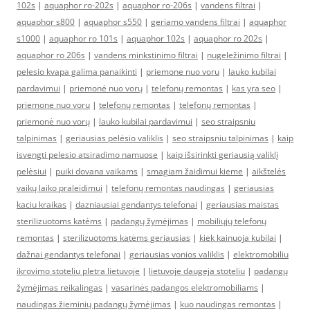
102s
|
aquaphor ro-202s
|
aquaphor ro-206s
|
vandens filtrai
|
aquaphor s800
|
aquaphor s550
|
geriamo vandens filtrai
|
aquaphor
s1000
|
aquaphor ro 101s
|
aquaphor 102s
|
aquaphor ro 202s
|
aquaphor ro 206s
|
vandens minkstinimo filtrai
|
nugeležinimo filtrai
|
pelesio kvapa galima panaikinti
|
priemone nuo voru
|
lauko kubilai
pardavimui
|
priemonė nuo vorų
|
telefonų remontas
|
kas yra seo
|
priemone nuo voru
|
telefonų remontas
|
telefonų remontas
|
priemonė nuo vorų
|
lauko kubilai pardavimui
|
seo straipsniu
talpinimas
|
geriausias pelėsio valiklis
|
seo straipsniu talpinimas
|
kaip
isvengti pelesio atsiradimo namuose
|
kaip išsirinkti geriausią valiklį
pelėsiui
|
puiki dovana vaikams
|
smagiam žaidimui kieme
|
aikštelės
vaikų laiko praleidimui
|
telefonų remontas naudingas
|
geriausias
kaciu kraikas
|
dazniausiai gendantys telefonai
|
geriausias maistas
sterilizuotoms katėms
|
padangų žymėjimas
|
mobiliųjų telefonų
remontas
|
sterilizuotoms katėms geriausias
|
kiek kainuoja kubilai
|
dažnai gendantys telefonai
|
geriausias vonios valiklis
|
elektromobiliu
ikrovimo stoteliu pletra lietuvoje
|
lietuvoje daugeja stoteliu
|
padangų
žymėjimas reikalingas
|
vasarinės padangos elektromobiliams
|
naudingas žieminių padangų žymėjimas
|
kuo naudingas remontas
|