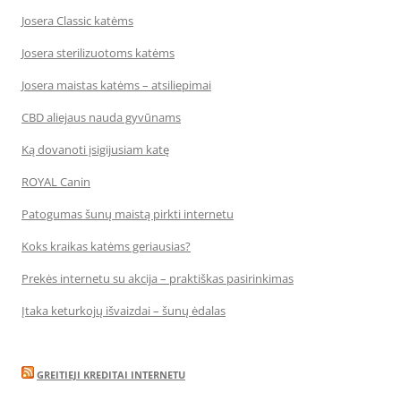
Josera Classic katėms
Josera sterilizuotoms katėms
Josera maistas katėms – atsiliepimai
CBD aliejaus nauda gyvūnams
Ką dovanoti įsigijusiam katę
ROYAL Canin
Patogumas šunų maistą pirkti internetu
Koks kraikas katėms geriausias?
Prekės internetu su akcija – praktiškas pasirinkimas
Įtaka keturkojų išvaizdai – šunų ėdalas
GREITIEJI KREDITAI INTERNETU