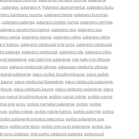
,
palangos
,
palangos 4
,
Palangos apartamentai
,
palangos butu
angos kambariu nuoma
,
palangos kerpe
,
palangos kurortas
,
a
,
palangos palanga
,
palangos poilsio namai
,
palangos ramybe
,
palangos sanatorijos kainos
,
palangos spa
,
palangos spa
veciu namai
,
palangos tauras
,
palangos vėtra
,
palangos vėtra
i ir kainos
,
palangos viesbuciai prie juros
,
palangos viesbuciai
tis palanga
,
palangos viezbuciai
,
palangos vila
,
palangos vilos
,
vyne klaipedoje
,
pigi nakvyne palangoje
,
pigi nakvynė vilniuje
,
kaune
,
pigiausi viesbuciai vilniuje
,
pigiausias viesbutis vilniuje
,
bariai palangoje
,
pigus poilsis druskininkuose
,
pigus poilsis
i kaune
,
pigus viesbuciai klaipedoje
,
pigus viesbuciai palangoje
,
ilniuje
,
pigus viesbutis kaune
,
pigus viesbutis palangoje
,
pigus
lsio namai druskininkuose
,
poilsio namai nidoje
,
poilsio namai
amai prie juros
,
poilsio nameliai palangoje
,
poilsis
,
poilsis
uvoje
,
poilsis nidoje
,
poilsis nidoje kainos
,
poilsis pajūryje
,
poilsis
poilsis palangoje privatus sektorius
,
poilsis palangoje spa
,
ziema
,
poilsis prie jūros
,
poilsis prie juros palangoje
,
poilsis spa
,
ie juros palanga
,
prie parko viesbutis palanga
,
priejuros.lt