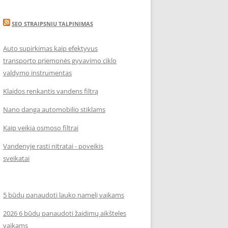
SEO STRAIPSNIU TALPINIMAS
Auto supirkimas kaip efektyvus
transporto priemonės gyvavimo ciklo
valdymo instrumentas
Klaidos renkantis vandens filtrą
Nano danga automobilio stiklams
Kaip veikia osmoso filtrai
Vandenyje rasti nitratai - poveikis
sveikatai
5 būdų panaudoti lauko namelį vaikams
2026 6 būdų panaudoti žaidimų aikšteles
vaikams