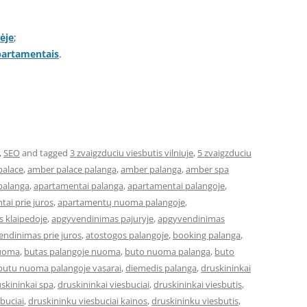
ėje
;
apartamentais
.
,
SEO
and tagged
3 zvaigzduciu viesbutis vilniuje
,
5 zvaigzduciu
palace
,
amber palace palanga
,
amber palanga
,
amber spa
palanga
,
apartamentai palanga
,
apartamentai palangoje
,
ai prie juros
,
apartamentų nuoma palangoje
,
 klaipedoje
,
apgyvendinimas pajuryje
,
apgyvendinimas
ndinimas prie juros
,
atostogos palangoje
,
booking palanga
,
nuoma
,
butas palangoje nuoma
,
buto nuoma palanga
,
buto
butu nuoma palangoje vasarai
,
diemedis palanga
,
druskininkai
skininkai spa
,
druskininkai viesbuciai
,
druskininkai viesbutis
,
buciai
,
druskininku viesbuciai kainos
,
druskininku viesbutis
,