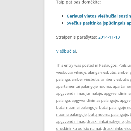
Taip pat pasidomėkite:
Geriausi vietos viešbučiai sostin
Svečius pasitinka įspūdingais 
Straipsnis parašytas:
2014-11-13
Viešbučiai
.
This entry was posted in
Paslaugos
,
Poilsiui
viesbuciai vilniuje
,
alanga viesbutis
,
amber 
palanga
,
amber viesbutis
,
amber viesbutis 
apartamentai palangoje nuoma
,
apartament
apgyvendinimas jurmaloje
,
apgyvendinimas
palanga
,
apgyvendinimas palangoje
,
apgyve
butai nuomai palangoje
,
butai palangoje 
nuoma palangoje
,
butų nuoma palangoje
,
apgyvendinimas
,
druskininkai nakvyne
,
dru
druskininku poilsio namai
,
druskininku vies