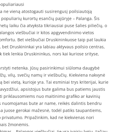
populiariausi
ja ne vieną atostogauti susirengusį poilsiautoją
iš populiarių kurortų esančių pajūryje – Palanga. Šis
tų laiku čia atvyksta tikriausiai puse šalies piliečių, o
alangos viešbučiai ir kitos apgyvendinimo vietos
komfortu. Bet viešbučiai Druskininkuose taip pat laukia
 bet Druskininkai yra labiau aktyvaus poilsio centras,
 tiek lenkia Druskininkus, nors kai kuriose srityse,
svarstyti netenka. Jūsų pasirinkimui siūloma daugybė
ų, vilų, svečių namų ir viešbučių. Kiekviena nakvynė
bei vietą, kurioje yra. Tai esminiai trys kriterijai, kurie
Pavyzdžiui, apsistojus bute galima bus patiems jaustis
ti priklausomiems nuo maitinimo grafiko ar kavinių
s nuomojamas bute ar name, reikės dalintis bendru
ina juose gerokai mažesnė, todėl patiks taupantiems,
ko privatumo. Pripažinkim, kad ne kiekvienas nori
amais žmonėmis.
imas – Palangos viešbučiai. Jie yra įvairių lygių, tačiau