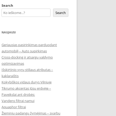
Search
Search
NAUJAUSI
Geriausias pasirinkimas parduodant
automobilį – Auto supirkimas
Cross-docking ir atsargų valdymo
optimizavimas
Išskirtinio vyrų stiliaus atributas –
kaklaraištis
Kokybiškos vidaus durys Vilniuje
Tikrumo akcentas Jūsų erdvėje –
Paveikslai ant drobės:
Vandens filtrai namui
Aquaphor filtrai
Žieminių padangų žymėjimas – svarbu