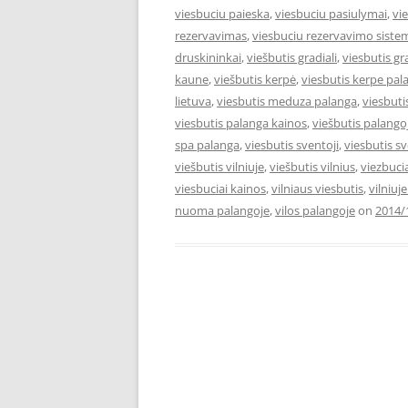
viesbuciu paieska
,
viesbuciu pasiulymai
,
vi
rezervavimas
,
viesbuciu rezervavimo siste
druskininkai
,
viešbutis gradiali
,
viesbutis gr
kaune
,
viešbutis kerpė
,
viesbutis kerpe pal
lietuva
,
viesbutis meduza palanga
,
viesbut
viesbutis palanga kainos
,
viešbutis palango
spa palanga
,
viesbutis sventoji
,
viesbutis s
viešbutis vilniuje
,
viešbutis vilnius
,
viezbuci
viesbuciai kainos
,
vilniaus viesbutis
,
vilniuj
nuoma palangoje
,
vilos palangoje
on
2014/