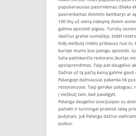
populiariausias pasirinkimas išlieka e
pasirenkamas dvivietis kambarys ar a
100 litų už vieną nakvynę dviem asmen
galima apsistoti pigiau. Turistų sezono
skaičius greitai sumažėja, todėl rezer
Kokį viešbutį rinktis priklauso nuo to,
kurioje mums bus patogu apsistoti. G
šalia patinkančio restorano įkurtas vi
apsisprendimas. Taip pat daugeliui aktu
Dažnai už tą pačią kainą galime gauti 
Palangoje dažniausiai pakanka tik pusr
restoranuose. Taip gerokai patogiau, ne
į viešbutį tam, kad pavalgyti.
Palanga daugeliui asocijuojasi su atost
pailsėti ir turiningai praleisti laiką p
pušynais. Juk Palanga dažnai vadinama
puikus.