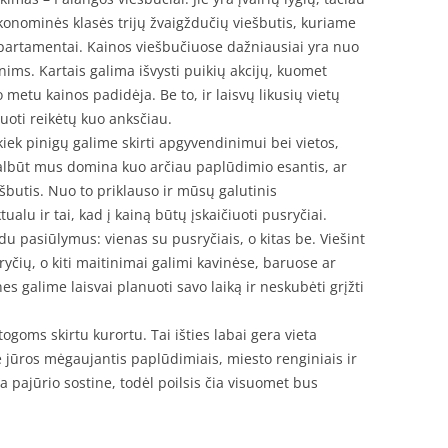
konominės klasės trijų žvaigždučių viešbutis, kuriame
partamentai. Kainos viešbučiuose dažniausiai yra nuo
ims. Kartais galima išvysti puikių akcijų, kuomet
 metu kainos padidėja. Be to, ir laisvų likusių vietų
vuoti reikėtų kuo anksčiau.
 kiek pinigų galime skirti apgyvendinimui bei vietos,
albūt mus domina kuo arčiau paplūdimio esantis, ar
ešbutis. Nuo to priklauso ir mūsų galutinis
alu ir tai, kad į kainą būtų įskaičiuoti pusryčiai.
du pasiūlymus: vienas su pusryčiais, o kitas be. Viešint
yčių, o kiti maitinimai galimi kavinėse, baruose ar
s galime laisvai planuoti savo laiką ir neskubėti grįžti
ogoms skirtu kurortu. Tai išties labai gera vieta
rie jūros mėgaujantis paplūdimiais, miesto renginiais ir
 pajūrio sostine, todėl poilsis čia visuomet bus