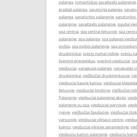
palanga
,
romantiskas savaitgalis palangoje
gradiali palanga
,
sanatorija palanga
,
sanator
palanga
,
sanatorijos palangoje
,
sanatorijos
palangoje
,
savaitgalis palangoje
,
siauliai vie
spa centrai
,
spa centrai lietuvoje
,
spa centra
palangoje
,
spa palanga
,
spa palanga viesbut
poilsis
,
spa poilsis palangoje
,
spa proceduro
druskininkai
,
sveciu namai nidoje
,
sveciu n
šventoji energetikas
,
sventoji viesbuciai
,
sv
viesbuciai
,
vanagupe palanga
,
vanagupės vi
druskininkai
,
viešbučiai druskininkuose
,
vie
viesbuciai kaune kainos
,
viesbuciai klaiped
lietuvoje
,
viesbuciai londone
,
viešbučiai nid
Palangoje
,
viesbuciai palangoje akcija
,
viesb
palangoje su spa
,
viesbuciai paryziuje
,
viesb
rygoje
,
viešbučiai šiauliuose
,
viesbuciai st
varsuvoje
,
viesbuciai vilniaus centre
,
viesbu
kainos
,
viesbuciai vilniuje senamiestyje
,
vie
viesbuciu kainos palangoje
,
viesbuciu kaino