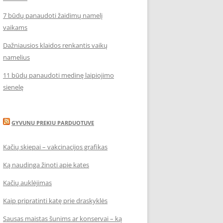
7 būdų panaudoti žaidimų namelį
vaikams
Dažniausios klaidos renkantis vaikų
namelius
11 būdų panaudoti medinę laipiojimo
sienelę
GYVUNU PREKIU PARDUOTUVE
Kačių skiepai – vakcinacijos grafikas
Ką naudinga žinoti apie kates
Kačių auklėjimas
Kaip pripratinti katę prie draskyklės
Sausas maistas šunims ar konservai – ką