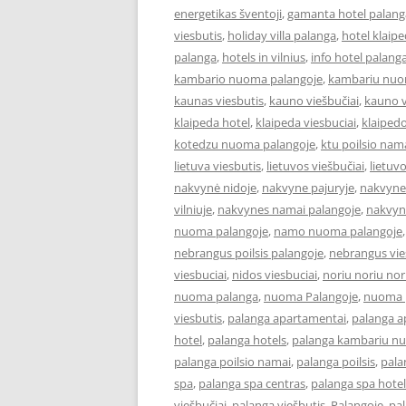
energetikas šventoji
,
gamanta hotel palang
viesbutis
,
holiday villa palanga
,
hotel klaip
palanga
,
hotels in vilnius
,
info hotel palang
kambario nuoma palangoje
,
kambariu nuo
kaunas viesbutis
,
kauno viešbučiai
,
kauno v
klaipeda hotel
,
klaipeda viesbuciai
,
klaipedo
kotedzu nuoma palangoje
,
ktu poilsio nam
lietuva viesbutis
,
lietuvos viešbučiai
,
lietuv
nakvynė nidoje
,
nakvyne pajuryje
,
nakvyne
vilniuje
,
nakvynes namai palangoje
,
nakvyn
nuoma palangoje
,
namo nuoma palangoje
nebrangus poilsis palangoje
,
nebrangus vies
viesbuciai
,
nidos viesbuciai
,
noriu noriu nor
nuoma palanga
,
nuoma Palangoje
,
nuoma p
viesbutis
,
palanga apartamentai
,
palanga 
hotel
,
palanga hotels
,
palanga kambariu n
palanga poilsio namai
,
palanga poilsis
,
pala
spa
,
palanga spa centras
,
palanga spa hotel
viešbučiai
,
palanga viešbutis
,
Palangoje
,
pa