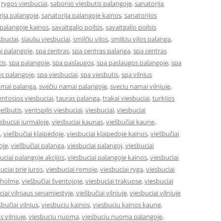
,
rygos viesbuciai
,
sabonio viesbutis palangoje
,
sanatorija
ija palangoje
,
sanatorija palangoje kainos
,
sanatorijos
 palangoje kainos
,
savaitgalio poilsis
,
savaitgalio poilsis
sbuciai
,
siauliu viesbuciai
,
smilčių vilos
,
smilciu vilos palanga
,
i palangoje
,
spa centras
,
spa centras palanga
,
spa centras
is
,
spa palangoje
,
spa paslaugos
,
spa paslaugos palangoje
,
spa
s palangoje
,
spa viesbuciai
,
spa viesbutis
,
spa vilnius
amai palanga
,
svečių namai palangoje
,
sveciu namai vilniuje
,
entosios viesbuciai
,
tauras palanga
,
trakai viesbuciai
,
turkijos
ešbutis
,
ventspilis viesbuciai
,
viesbuciai
,
viesbuciai
sbuciai jurmaloje
,
viesbuciai kaunas
,
viešbučiai kaune
,
a
,
viešbučiai klaipėdoje
,
viesbuciai klaipedoje kainos
,
viešbučiai
oje
,
viešbučiai palanga
,
viesbuciai palangoj
,
viesbuciai
uciai palangoje akcijos
,
viesbuciai palangoje kainos
,
viesbuciai
uciai prie juros
,
viesbuciai romoje
,
viesbuciai ryga
,
viesbuciai
okholme
,
viešbučiai šventojoje
,
viesbuciai trakuose
,
viesbuciai
ciai vilniaus senamiestyje
,
viešbučiai vilniuje
,
viesbuciai vilniuje
šbučiai vilnius
,
viesbuciu kainos
,
viesbuciu kainos kaune
,
s vilniuje
,
viesbuciu nuoma
,
viesbuciu nuoma palangoje
,