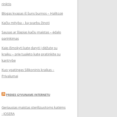
rinktis
Blogas kvapas iš šuns burnos – Halitozė
Kačių mityba – ką svarbu žinoti
Sausas ar šlapias kačių maistas – ėdalo
parinkimas
Kaip išmokyti katę daryti į dėžutę su
kraiku – prie tualeto katę pratinkite su
kantrybe
Kuo ypatingas Silikoninis kraikas –
Privalumai
PREKES GYVUNAMS INTERNETU
Geriausias maistas sterilizuotoms katėms
- JOSERA