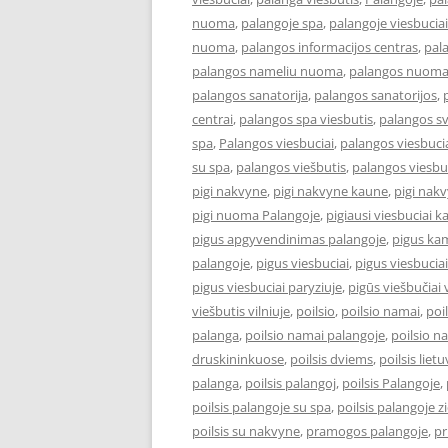
nuoma
,
palangoje spa
,
palangoje viesbuciai
nuoma
,
palangos informacijos centras
,
pal
palangos nameliu nuoma
,
palangos nuom
palangos sanatorija
,
palangos sanatorijos
,
centrai
,
palangos spa viesbutis
,
palangos s
spa
,
Palangos viesbuciai
,
palangos viesbucia
su spa
,
palangos viešbutis
,
palangos viesbu
pigi nakvyne
,
pigi nakvyne kaune
,
pigi nak
pigi nuoma Palangoje
,
pigiausi viesbuciai 
pigus apgyvendinimas palangoje
,
pigus kam
palangoje
,
pigus viesbuciai
,
pigus viesbucia
pigus viesbuciai paryziuje
,
pigūs viešbučiai v
viešbutis vilniuje
,
poilsio
,
poilsio namai
,
poi
palanga
,
poilsio namai palangoje
,
poilsio n
druskininkuose
,
poilsis dviems
,
poilsis liet
palanga
,
poilsis palangoj
,
poilsis Palangoje
,
poilsis palangoje su spa
,
poilsis palangoje 
poilsis su nakvyne
,
pramogos palangoje
,
pr