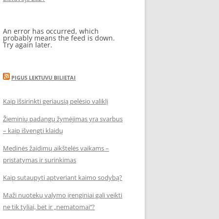
An error has occurred, which
probably means the feed is down.
Try again later.
PIGUS LEKTUVU BILIETAI
Kaip išsirinkti geriausią pelėsio valiklį
Žieminių padangų žymėjimas yra svarbus
– kaip išvengti klaidų
Medinės žaidimų aikštelės vaikams –
pristatymas ir surinkimas
Kaip sutaupyti aptveriant kaimo sodybą?
Maži nuotekų valymo įrenginiai gali veikti
ne tik tyliai, bet ir „nematomai‘‘?