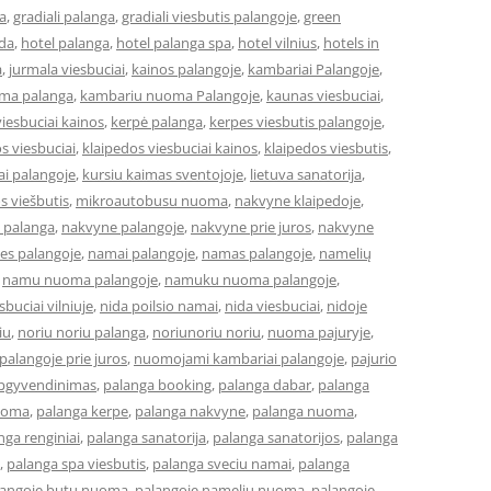
a
,
gradiali palanga
,
gradiali viesbutis palangoje
,
green
eda
,
hotel palanga
,
hotel palanga spa
,
hotel vilnius
,
hotels in
a
,
jurmala viesbuciai
,
kainos palangoje
,
kambariai Palangoje
,
ma palanga
,
kambariu nuoma Palangoje
,
kaunas viesbuciai
,
iesbuciai kainos
,
kerpė palanga
,
kerpes viesbutis palangoje
,
s viesbuciai
,
klaipedos viesbuciai kainos
,
klaipedos viesbutis
,
ai palangoje
,
kursiu kaimas sventojoje
,
lietuva sanatorija
,
os viešbutis
,
mikroautobusu nuoma
,
nakvyne klaipedoje
,
 palanga
,
nakvyne palangoje
,
nakvyne prie juros
,
nakvyne
es palangoje
,
namai palangoje
,
namas palangoje
,
namelių
,
namu nuoma palangoje
,
namuku nuoma palangoje
,
buciai vilniuje
,
nida poilsio namai
,
nida viesbuciai
,
nidoje
iu
,
noriu noriu palanga
,
noriunoriu noriu
,
nuoma pajuryje
,
alangoje prie juros
,
nuomojami kambariai palangoje
,
pajurio
apgyvendinimas
,
palanga booking
,
palanga dabar
,
palanga
uoma
,
palanga kerpe
,
palanga nakvyne
,
palanga nuoma
,
nga renginiai
,
palanga sanatorija
,
palanga sanatorijos
,
palanga
,
palanga spa viesbutis
,
palanga sveciu namai
,
palanga
langoje butu nuoma
,
palangoje nameliu nuoma
,
palangoje