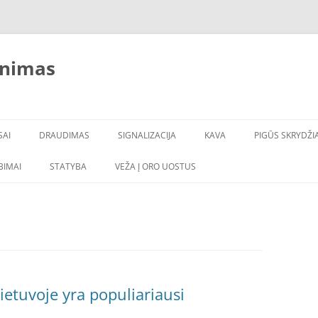
inimas
SAI
DRAUDIMAS
SIGNALIZACIJA
KAVA
PIGŪS SKRYDŽIA
LBIMAI
STATYBA
VEŽA Į ORO UOSTUS
ietuvoje yra populiariausi