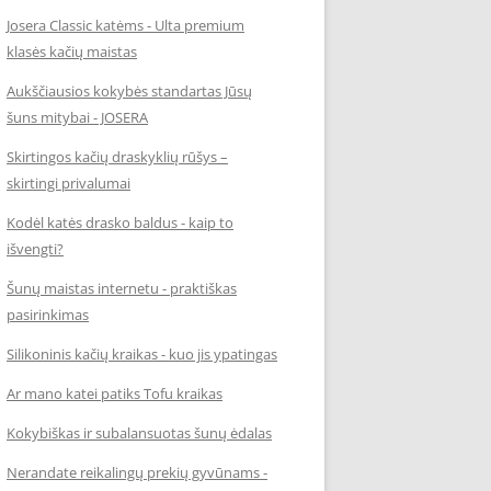
Josera Classic katėms - Ulta premium
klasės kačių maistas
Aukščiausios kokybės standartas Jūsų
šuns mitybai - JOSERA
Skirtingos kačių draskyklių rūšys –
skirtingi privalumai
Kodėl katės drasko baldus - kaip to
išvengti?
Šunų maistas internetu - praktiškas
pasirinkimas
Silikoninis kačių kraikas - kuo jis ypatingas
Ar mano katei patiks Tofu kraikas
Kokybiškas ir subalansuotas šunų ėdalas
Nerandate reikalingų prekių gyvūnams -