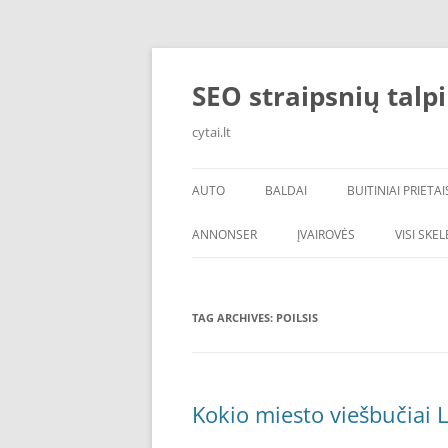
Skip
to
content
SEO straipsnių talp
cytai.lt
AUTO
BALDAI
BUITINIAI PRIETAI
PADANGOS
ANNONSER
ĮVAIROVĖS
VISI SKE
TAG ARCHIVES:
POILSIS
Kokio miesto viešbučiai L