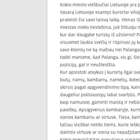
Kokio miesto viešbučiai Lietuvoje yra 
Vasarą Lietuvoje esantys kurortai vilio
praleisti čia savo laisvą laiką. Vienas 
miestas nieko nestebina, juk šiltuoju me
kur dar daugybė turistų iš užsienio? P
visuomet laukia svečių ir rūpinasi jų 
savo klientų ne ką mažiau nei Palanga,
todėl manome, kad Palanga, vis gi, šiek
pozicijų, gal ir neužleidžia.
Kur apsistoti atvykus į kurortą ilgai 
butų, namų, kambarių, namelių, kotedž
skirsis pagal apgyvendinimo tipą, kainą 
daugeliui poilsiautojų labai svarbūs. 
kaip namuose, gaminti maistą ir nebū
paieškų. Apsigyvenus kambaryje, kuri
vonios kambariu ar virtuve. Tiesa, ka
tačiau visiškai netiks tiems, kurie ieš
dalintis virtuve ar vonia su nepažįst
Kokio miesto? Kitas populiarus pasirink