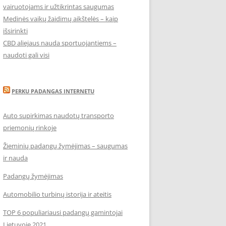
vairuotojams ir užtikrintas saugumas
Medinės vaikų žaidimų aikštelės – kaip
išsirinkti
CBD aliejaus nauda sportuojantiems –
naudoti gali visi
PERKU PADANGAS INTERNETU
Auto supirkimas naudotų transporto
priemonių rinkoje
Žieminių padangų žymėjimas – saugumas
ir nauda
Padangų žymėjimas
Automobilio turbinų istorija ir ateitis
TOP 6 populiariausi padangų gamintojai
Lietuvoje 2021