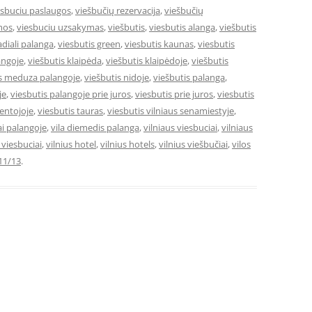
esbuciu paslaugos
,
viešbučių rezervacija
,
viešbučių
mos
,
viesbuciu uzsakymas
,
viešbutis
,
viesbutis alanga
,
viešbutis
adiali palanga
,
viesbutis green
,
viesbutis kaunas
,
viesbutis
angoje
,
viešbutis klaipėda
,
viešbutis klaipėdoje
,
viešbutis
is meduza palangoje
,
viešbutis nidoje
,
viešbutis palanga
,
je
,
viesbutis palangoje prie juros
,
viesbutis prie juros
,
viesbutis
ventojoje
,
viesbutis tauras
,
viesbutis vilniaus senamiestyje
,
ai palangoje
,
vila diemedis palanga
,
vilniaus viesbuciai
,
vilniaus
e viesbuciai
,
vilnius hotel
,
vilnius hotels
,
vilnius viešbučiai
,
vilos
11/13
.